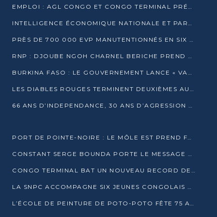
EMPLOI : AGL CONGO ET CONGO TERMINAL PRÉSÉLECTIONNENT PLUS DE 70 JEUNES À POINTE-NOIRE
INTELLIGENCE ÉCONOMIQUE NATIONALE ET PARTENARIATS INTERNATIONAUX : VERS UNE DOCTRINE SOUVERAINE DE SÉCURITÉ ÉCONOMIQUE
PRÈS DE 700 000 EVP MANUTENTIONNÉS EN SIX MOIS PAR CONGO TERMINAL
RNP : DJOUBE NGOH CHARNEL BERICHE PREND LES RÊNES DU PARTI
BURKINA FASO : LE GOUVERNEMENT LANCE « VACANCES UTILES 2026 » POUR FORMER LES ÉLÈVES À 15 MÉTIERS
LES DIABLES ROUGES TERMINENT DEUXIÈMES AU CHAMPIONNAT D’AFRIQUE ZONE 3
66 ANS D’INDEPENDANCE, 30 ANS D’AGRESSION RWAN DAISE : 4 PRESIDENCES, UN ECHEC COLLECTIF
PORT DE POINTE-NOIRE : LE MÔLE EST PREND FORME ET VISE LES GÉANTS DES MERS
CONSTANT SERGE BOUNDA PORTE LE MESSAGE DE COMPASSION DE DENIS SASSOU NGUESSO EN IRAN
CONGO TERMINAL BAT UN NOUVEAU RECORD DE PRODUCTIVITÉ AU PORT DE POINTE-NOIRE
LA SNPC ACCOMPAGNE SIX JEUNES CONGOLAIS AUX OLYMPIADES PANAFRICAINES DE MATHÉMATIQUES
L’ÉCOLE DE PEINTURE DE POTO-POTO FÊTE 75 ANS AU SERVICE DE L’ART CONGOLAIS