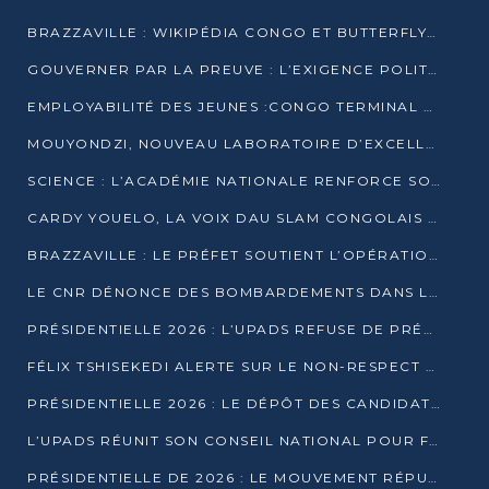
BRAZZAVILLE : WIKIPÉDIA CONGO ET BUTTERFLY SCELLENT UN PARTENARIAT POUR STRUCTURER LE BÉNÉVOLAT NUMÉRIQUE
GOUVERNER PAR LA PREUVE : L’EXIGENCE POLITIQUE DU XXIᵉ SIÈCLE
EMPLOYABILITÉ DES JEUNES :CONGO TERMINAL S’ALLIE À L’ESCIC POUR RAPPROCHER L’ÉCOLE DU TERRAIN
MOUYONDZI, NOUVEAU LABORATOIRE D’EXCELLENCE PÉDAGOGIQUE AVEC L’ENFICE
SCIENCE : L’ACADÉMIE NATIONALE RENFORCE SON ÉQUIPE ET TRACE SA FEUILLE DE ROUTE 2026
CARDY YOUELO, LA VOIX DAU SLAM CONGOLAIS QUI INTERPELLE LE MONDE
BRAZZAVILLE : LE PRÉFET SOUTIENT L’OPÉRATION « ZÉRO KULUNA » ET APPELLE À LA VIGILANCE CITOYENNE
LE CNR DÉNONCE DES BOMBARDEMENTS DANS LE POOL ET ACCUSE LE GOUVERNEMENT
PRÉSIDENTIELLE 2026 : L’UPADS REFUSE DE PRÉSENTER UN CANDIDAT ET DÉNONCE UN PROCESSUS NON CRÉDIBLE
FÉLIX TSHISEKEDI ALERTE SUR LE NON-RESPECT DES ENGAGEMENTS DE PAIX APRÈS SA RENCONTRE AVEC D. SASSOU-NGUESSO
PRÉSIDENTIELLE 2026 : LE DÉPÔT DES CANDIDATURES OUVERT DU 29 JANVIER AU 12 FÉVRIER
L’UPADS RÉUNIT SON CONSEIL NATIONAL POUR FIXER SA LIGNE POLITIQUE À DEUX MOIS DE LA PRÉSIDENTIELLE
PRÉSIDENTIELLE DE 2026 : LE MOUVEMENT RÉPUBLICAIN DÉNONCE UNE CONVOCATION ÉLECTORALE « OPAQUE ET PRÉCIPITÉE »