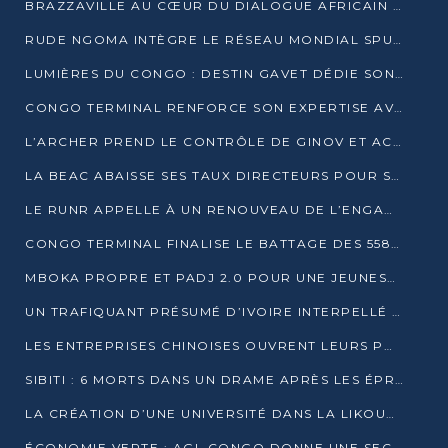
BRAZZAVILLE AU CŒUR DU DIALOGUE AFRICAIN SUR LES OBJECTIFS DE DÉVELOPPEMENT DURABLE
RUDE NGOMA INTÈGRE LE RÉSEAU MONDIAL SPUTNIK PRO APRÈS UNE FORMATION À MOSCOU
LUMIÈRES DU CONGO : DESTIN GAVET DÉDIE SON PRIX À L’UNITÉ NATIONALE ET À LA JEUNESSE
CONGO TERMINAL RENFORCE SON EXPERTISE AVEC NEUF NOUVEAUX FORMATEURS EN ENGINS PORTUAIRES
L’ARCHER PREND LE CONTRÔLE DE GINOV ET ACCÉLÈRE SON VIRAGE NUMÉRIQUE
LA BEAC ABAISSE SES TAUX DIRECTEURS POUR SOUTENIR LA CROISSANCE EN ZONE CEMAC
LE RUNR APPELLE À UN RENOUVEAU DE L’ENGAGEMENT MILITANT
CONGO TERMINAL FINALISE LE BATTAGE DES 558 PIEUX DU FUTUR QUAI DU MÔLE EST
MBOKA PROPRE ET PADJ 2.0 POUR UNE JEUNESSE PLUS AUTONOME
UN TRAFIQUANT PRÉSUMÉ D’IVOIRE INTERPELLÉ À DOLISIE
LES ENTREPRISES CHINOISES OUVRENT LEURS PORTES AUX JEUNES DIPLÔMÉS
SIBITI : 6 MORTS DANS UN DRAME APRÈS LES ÉPREUVES DU BEPC
LA CRÉATION D’UNE UNIVERSITÉ DANS LA LIKOUALA AU CŒUR D’UNE RÉFLEXION NATIONALE
ÉCONOMIE VERTE : AGL CONGO DONNE UNE SECONDE VIE À SES DÉCHETS INDUSTRIELS