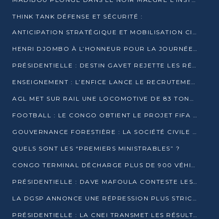
THINK TANK DÉFENSE ET SÉCURITÉ :
ANTICIPATION STRATÉGIQUE ET MOBILISATION CITOYENNE POUR NOTRE SOUVERAINETÉ NATIONALE
HENRI DJOMBO À L’HONNEUR POUR LA JOURNÉE MONDIALE DU THÉÂTRE
PRÉSIDENTIELLE : DESTIN GAVET REJETTE LES RÉSULTATS ET APPELLE À UN DIALOGUE NATIONAL
ENSEIGNEMENT : L’ENFICE LANCE LE RECRUTEMENT DE SA PREMIÈRE PROMOTION DE PROFESSEURS DES ÉCOLES
AGL MET SUR RAIL UNE LOCOMOTIVE DE 83 TONNES À POINTE-NOIRE
FOOTBALL : LE CONGO OBTIENT LE PROJET FIFA ARENA POUR SES 15 DÉPARTEMENTS
GOUVERNANCE FORESTIÈRE : LA SOCIÉTÉ CIVILE CONGOLAISE AFFICHE SES PRIORITÉS POUR 2026
QUELS SONT LES “PREMIERS MINISTRABLES” ?
CONGO TERMINAL DÉCHARGE PLUS DE 900 VÉHICULES EN QUELQUES HEURES
PRÉSIDENTIELLE : DAVE MAFOULA CONTESTE LES RÉSULTATS PROVISOIRES
LA DGSP ANNONCE UNE RÉPRESSION PLUS STRICTE CONTRE LES MOTO-TAXIS
PRÉSIDENTIELLE : LA CNEI TRANSMET LES RÉSULTATS PROVISOIRES À LA COUR CONSTITUTIONNELLE