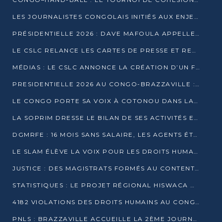
LES JOURNALISTES CONGOLAIS INITIÉS AUX ENJEUX DE L’ÉCONOMIE BLEUE
PRÉSIDENTIELLE 2026 : DAVE MAFOULA APPELLE LES CONGOLAIS À UN « NOUVEAU DÉPART »
LE CSLC RELANCE LES CARTES DE PRESSE ET RECONNAÎT OFFICIELLEMENT LES MÉDIAS EN LIGNE
MÉDIAS : LE CSLC ANNONCE LA CRÉATION D’UN FONDS D’APPUI À LA PRESSE
PRESIDENTIELLE 2026 AU CONGO-BRAZZAVILLE : UN CASTING ÉLARGI
LE CONGO PORTE SA VOIX À COTONOU DANS LA LUTTE CONTRE LA TUBERCULOSE
LA SOPRIM DRESSE LE BILAN DE SES ACTIVITÉS ET FIXE DE NOUVELLES PRIORITÉS
DGMRFE : 16 MOIS SANS SALAIRE, LES AGENTS ÉTOUFFENT DANS LE SILENCE
LE SLAM ÉLÈVE LA VOIX POUR LES DROITS HUMAINS À BRAZZAVILLE
JUSTICE : DES MAGISTRATS FORMÉS AU CONTENTIEUX DE LA PROPRIÉTÉ INTELLECTUELLE
STATISTIQUES : LE PROJET RÉGIONAL HISWACA OFFICIELLEMENT LANCÉ AU CONGO
4182 VIOLATIONS DES DROITS HUMAINS AU CONGO EN 2025 SELON LE CAD
PNLS : BRAZZAVILLE ACCUEILLE LA 2ÈME JOURNÉE SCIENTIFIQUE SUR LE VIH/SIDA