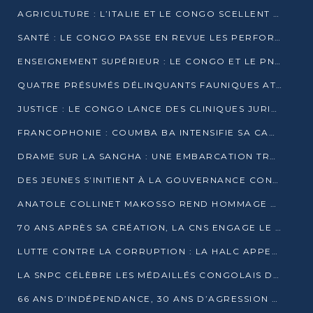
AGRICULTURE : L’ITALIE ET LE CONGO SCELLENT UN PARTENARIAT POUR UNE PRODUCTION LOCALE DURABLE
SANTÉ : LE CONGO PASSE EN REVUE LES PERFORMANCES DE SES HÔPITAUX À MI-PARCOURS
ENSEIGNEMENT SUPÉRIEUR : LE CONGO ET LE PNUD VEULENT RAPPROCHER LA FORMATION UNIVERSITAIRE DES BESOINS DU MARCHÉ DE L’EMPLOI
QUATRE PRÉSUMÉS DÉLINQUANTS FAUNIQUES ATTENDUS DEVANT LA JUSTICE POUR TRAFIC D’IVOIRE
JUSTICE : LE CONGO LANCE DES CLINIQUES JURIDIQUES POUR RAPPROCHER LE DROIT DES CITOYENS
FRANCOPHONIE : COUMBA BA INTENSIFIE SA CAMPAGNE POUR LA SUCCESSION À LA TÊTE DE L’OIF
DRAME SUR LA SANGHA : UNE EMBARCATION TRANSPORTANT DES FIDÈLES DE « NZAMBÉ YA L’HUILE » FAIT NAUFRAGE À OUESSO
DES JEUNES S’INITIENT À LA GOUVERNANCE CONTINENTALE À BRAZZAVILLE
ANATOLE COLLINET MAKOSSO REND HOMMAGE À JEAN-PAUL PIGASSE
70 ANS APRÈS SA CRÉATION, LA CNS ENGAGE LE VIRAGE DE LA DIGITALISATION
LUTTE CONTRE LA CORRUPTION : LA HALC APPELLE À PASSER DES DISCOURS AUX ACTES
LA SNPC CÉLÈBRE LES MÉDAILLÉS CONGOLAIS DES OLYMPIADES PANAFRICAINES DE MATHÉMATIQUES 2026
66 ANS D’INDÉPENDANCE, 30 ANS D’AGRESSION RWANDAISE : 4 PRÉSIDENCES, UN ÉCHEC COLLECTIF