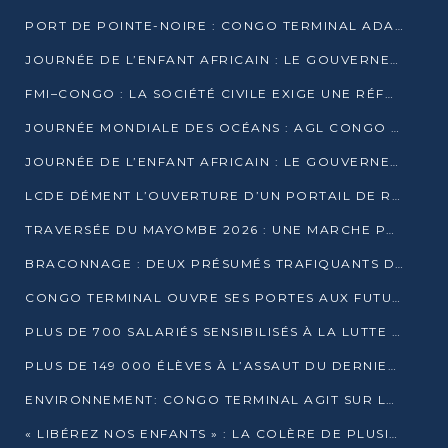
PORT DE POINTE-NOIRE : CONGO TERMINAL ADAPTE SON DRAGAGE AUX SABLES BITUMINEUX
JOURNÉE DE L’ENFANT AFRICAIN : LE GOUVERNEMENT RÉAFFIRME SON ENGAGEMENT POUR L’ACCÈS À L’EAU ET À L’ASSAINISSEMENT
FMI–CONGO : LA SOCIÉTÉ CIVILE EXIGE UNE RÉFORME DE LA FISCALITÉ PÉTROLIÈRE
JOURNÉE MONDIALE DES OCÉANS : AGL CONGO MOBILISE SES COLLABORATEURS POUR LA PRÉSERVATION DE LA BIODIVERSITÉ MARINE
JOURNÉE DE L’ENFANT AFRICAIN : LE GOUVERNEMENT MOBILISÉ POUR L’HYGIÈNE DANS LES ORPHELINATS
LCDE DÉMENT L’OUVERTURE D’UN PORTAIL DE RECRUTEMENT ET APPELLE À LA VIGILANCE
TRAVERSÉE DU MAYOMBE 2026 : UNE MARCHE POUR SENSIBILISER ET DÉPISTER AU DIABÈTE
BRACONNAGE : DEUX PRÉSUMÉS TRAFIQUANTS D’HIPPOPOTAME ÉCROUÉS À BRAZZAVILLE
CONGO TERMINAL OUVRE SES PORTES AUX FUTURS INGÉNIEURS DE L’UCAC-ICAM
PLUS DE 700 SALARIÉS SENSIBILISÉS À LA LUTTE CONTRE LA TUBERCULOSE À CONGO TERMINAL
PLUS DE 149 000 ÉLÈVES À L’ASSAUT DU DERNIER CEPE
ENVIRONNEMENT: CONGO TERMINAL AGIT SUR LE TERRAIN ET FORME LES PLUS JEUNES
« LIBÉREZ NOS ENFANTS » : LA COLÈRE DE PLUSIEURS MÈRES À BRAZZAVILLE CONTRE LA DGSP