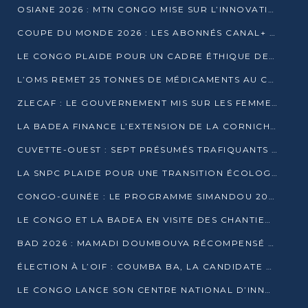
OSIANE 2026 : MTN CONGO MISE SUR L’INNOVATION POUR RELEVER LES DÉFIS AFRICAINS
COUPE DU MONDE 2026 : LES ABONNÉS CANAL+ AU CONGO DÉÇUS À QUELQUES JOURS DU COUP D’ENVOI
LE CONGO PLAIDE POUR UN CADRE ÉTHIQUE DE L’INTELLIGENCE ARTIFICIELLE À DAKAR
L’OMS REMET 25 TONNES DE MÉDICAMENTS AU CONGO POUR RENFORCER LA RIPOSTE AUX ÉPIDÉMIES
ZLECAF : LE GOUVERNEMENT MIS SUR LES FEMMES ENTREPRENEURES
LA BADEA FINANCE L’EXTENSION DE LA CORNICHE SUD DE BRAZZAVILLE
CUVETTE-OUEST : SEPT PRÉSUMÉS TRAFIQUANTS DE FAUNE INTERPELLÉS À EWO ET KELLÉ
LA SNPC PLAIDE POUR UNE TRANSITION ÉCOLOGIQUE PROGRESSIVE
CONGO-GUINÉE : LE PROGRAMME SIMANDOU 2040 AU CŒUR DES ÉCHANGES À LA BAD
LE CONGO ET LA BADEA EN VISITE DES CHANTIERS
BAD 2026 : MAMADI DOUMBOUYA RÉCOMPENSÉ PAR LE TROPHÉE BABACAR NDIAYE À BRAZZAVILLE
ÉLECTION À L’OIF : COUMBA BA, LA CANDIDATE DISCRÈTE QUI BOUSCULE LE JEU DIPLOMATIQUE
LE CONGO LANCE SON CENTRE NATIONAL D’INNOVATION