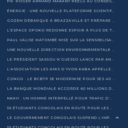
PR. ROGER ARMAND MAKANY RÉÉLU AU CONSEIL DE L’AUF
ÉNERGIE : UNE NOUVELLE PLATEFORME SCIENTIFIQUE POUR LA TRANSITION ÉNERGÉTIQUE EN AFRIQUE CENTRALE
GOZEM DÉBARQUE À BRAZZAVILLE ET PRÉPARE SON ARRIVÉE À POINTE-NOIRE
L’ESPACE OPOKO REDONNE ESPOIR À PLUS DE 775 ÉLÈVES AUTOCHTONES DANS LE NORD DU CONGO
PAUL VALISE MATOMBÉ MISE SUR LA SENSIBILISATION POUR ÉRAQUER LE GRAND BANDITISME
UNE NOUVELLE DIRECTION ENVIRONNEMENTALE POUR RENFORCER LA GESTION DES DONNÉES AU CONGO
LE PRÉSIDENT SASSOU N’GUESSO LANCE PAR ANTICIPATION LA 39ÈME JOURNÉE NATIONALE DE L’ARBRE
L’ASSOCIATION LES AMIS D’YVON KABA APPELLENT DENIS SASSOU N’GUESSO À SE PORTER CANDIDAT
CONGO : LE BCBTP SE MODERNISE POUR SES 40 ANS D’EXISTENCE
LA BANQUE MONDIALE ACCORDE 60 MILLIONS DE DOLLARS POUR LA RÉSILIENCE URBAINE AU CONGO
NKAYI : UN HOMME INTERPELLÉ POUR TRAFIC D’UN BÉBÉ CHIMPANZÉ
55 ÉTUDIANTS CONGOLAIS EN ROUTE POUR LES UNIVERSITÉS ALGÉRIENNES
LE GOUVERNEMENT CONGOLAIS SUSPEND L’IMPORTATION DES MACHETTES ET DES MOTOS
55 ÉTUDIANTS CONGOLAIS EN ROUTE POUR LES UNIVERSITÉS ALGÉRIENNES