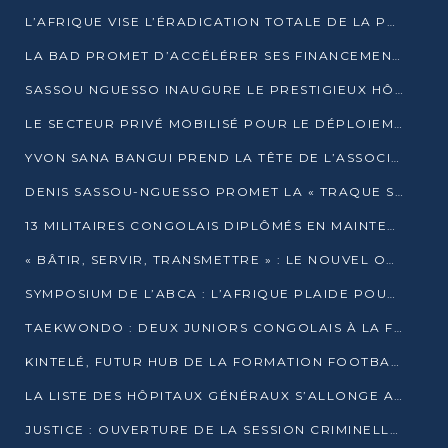
L’AFRIQUE VISE L’ÉRADICATION TOTALE DE LA POLIOMYÉLITE D’ICI 2026
LA BAD PROMET D’ACCÉLÉRER SES FINANCEMENTS AVEC LE MINISTÈRE DE L’ASSAINISSEMENT
SASSOU NGUESSO INAUGURE LE PRESTIGIEUX HÔTEL KEMPINSKI BRAZZAVILLE
LE SECTEUR PRIVÉ MOBILISÉ POUR LE DÉPLOIEMENT DE 19 MINI-CENTRALES SOLAIRES
YVON SANA BANGUI PREND LA TÊTE DE L’ASSOCIATION DES BANQUES CENTRALES AFRICAINES
DENIS SASSOU-NGUESSO PROMET LA « TRAQUE SANS RELÂCHE » DU GRAND BANDITISME
13 MILITAIRES CONGOLAIS DIPLÔMÉS EN MAINTENANCE INDUSTRIELLE APRÈS TROIS ANS DE FORMATION À L’UNIVERSITÉ MARIEN-NGOUABI
« BÂTIR, SERVIR, TRANSMETTRE » : LE NOUVEL OUVRAGE QUI INTERPELLE LES COLLECTIVITÉS
SYMPOSIUM DE L’ABCA : L’AFRIQUE PLAIDE POUR UN FINANCEMENT CLIMATIQUE ÉQUITABLE
TAEKWONDO : DEUX JUNIORS CONGOLAIS À LA FINALE D’OPEN SYRIES 2025 À ABIDJAN
KINTELÉ, FUTUR HUB DE LA FORMATION FOOTBALLISTIQUE AFRICAINE ?
LA LISTE DES HÔPITAUX GÉNÉRAUX S’ALLONGE AU CONGO
JUSTICE : OUVERTURE DE LA SESSION CRIMINELLE À BRAZZAVILLE AVEC 52 DOSSIERS AU RÔLE