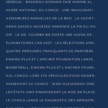
SÉNÉGAL : BASSIROU DIOMAYE FAYE NOMME AL AMINOU LÔ PREMIER MINISTRE
MUSÉE NATIONAL DU CONGO : UNE INAUGURATION PORTEUSE D’ESPOIR POUR LA CULTURE
ASSEMBLÉES ANNUELLES DE LA BAD : LA SOCIÉTÉ CIVILE CONGOLAISE À LA RECHERCHE DE PARTENAIRES POUR SES PROJETS
DENIS SASSOU-NGUESSO ANNONCE LA FIN DU VISA POUR LES AFRICAINS EN 2027
OIF : LE DR. COUMBA BÂ PORTE UNE VISION DE DIALOGUE, DE STABILITÉ ET DE RÉFORME À LA TÊTE
ÉLIMINATOIRES CAN 2027 : LES SÉLECTIONS AFRICAINES CONNAISSENT LEURS ADVERSAIRES
QUATRE PRÉSUMÉS TRAFIQUANTS DE PANTHÈRE ARRÊTÉS À EWO
EWAWA PLUS ET L’ARCHER FOUNDATION LANCENT UN CAMP DE BASKET POUR LES JEUNES À BRAZZAVILLE
BASKETBALL: EWAWA PLUS ET L’ARCHER FOUNDATION LANCENT UN CAMP POUR LES JEUNES
AGL CONGO LIVRE 270 VÉHICULES POUR MODERNISER LE TRANSPORT URBAIN
PASSEPORT AU CONGO : JEAN-OLESSONGO ONDAYE VEUT METTRE FIN AUX LENTEURS ADMINISTRATIVES
LES ÉTATS-UNIS FINANCERONT LA MISE EN PLACE DE JUSQU’À 50 CLINIQUES DE LUTTE CONTRE L’EBOLA
LE CONGO LANCE LE DIAGNOSTIC DES INFRASTRUCTURES SPORTIVES DU COMPLEXE DE KINTÉLÉ