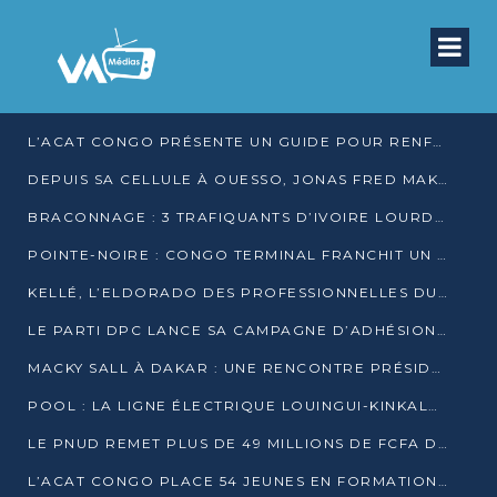
L’ACAT CONGO PRÉSENTE UN GUIDE POUR RENFORCER LES GARANTIES JUDICIAIRES EN GARDE À VUE
DEPUIS SA CELLULE À OUESSO, JONAS FRED MAKITA DÉNONCE CE QU’IL QUALIFIE DE DÉNI DE JUSTICE
BRACONNAGE : 3 TRAFIQUANTS D’IVOIRE LOURDEMENT CONDAMNÉS À DJAMBALA
POINTE-NOIRE : CONGO TERMINAL FRANCHIT UN CAP HISTORIQUE AVEC 99 MOUVEMENTS/HEURE
KELLÉ, L’ELDORADO DES PROFESSIONNELLES DU SEXE
LE PARTI DPC LANCE SA CAMPAGNE D’ADHÉSIONS ET VEUT STRUCTURER SA PRÉSENCE DANS LES 15 DÉPARTEMENTS
MACKY SALL À DAKAR : UNE RENCONTRE PRÉSIDENTIELLE QUI DIVISE L’OPINION SÉNÉGALAISE
POOL : LA LIGNE ÉLECTRIQUE LOUINGUI-KINKALA-BOKO MISE EN SERVICE
LE PNUD REMET PLUS DE 49 MILLIONS DE FCFA D’ÉQUIPEMENTS POUR ACCÉLÉRER LA NUMÉRISATION DU SYSTÈME DE SANTÉ
L’ACAT CONGO PLACE 54 JEUNES EN FORMATION PROFESSIONNELLE