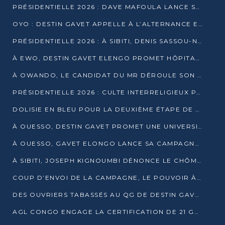
PRÉSIDENTIELLE 2026 : DAVE MAFOULA LANCE SA « VAGUE DU NOUVEAU DÉPART » À IMPFONDO
OYO : DESTIN GAVET APPELLE À L’ALTERNANCE ET À LA RESPONSABILITÉ DE LA JEUNESSE
PRÉSIDENTIELLE 2026 : À SIBITI, DENIS SASSOU-N’GUESSO PARIE SUR LES RESSOURCES DE LA LEKOUMOU
À EWO, DESTIN GAVET ELENGO PROMET HÔPITAL, CHEMIN DE FER ET AUDIT DES FINANCES PUBLIQUES
À OWANDO, LE CANDIDAT DU MR DÉROULE SON PROGRAMME DE “CHANGEMENT”
PRÉSIDENTIELLE 2026 : CULTE INTERRELIGIEUX POUR LA PAIX À OUENZÉ
DOLISIE EN BLEU POUR LA DEUXIÈME ÉTAPE DE CAMPAGNE DE DSN
À OUESSO, DESTIN GAVET PROMET UNE UNIVERSITÉ POUR LA SANGHA
À OUESSO, GAVET ELONGO LANCE SA CAMPAGNE SOUS LE SIGNE DU RENOUVEAU
À SIBITI, JOSEPH KIGNOUMBI DÉNONCE LE CHÔMAGE ET LES DÉFAILLANCES DE L’ÉTAT
COUP D’ENVOI DE LA CAMPAGNE, LE POUVOIR À POINTE-NOIRE, L’OPPOSITION À OUESSO ET SIBITI
DES OUVRIERS TABASSÉS AU QG DE DESTIN GAVET À 24 HEURES DE L’OUVERTURE DE LA CAMPAGNE
AGL CONGO ENGAGE LA CERTIFICATION DE 21 GRUTIERS AUX NORMES INTERNATIONALES