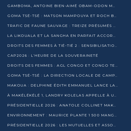
GAMBOMA, ANTOINE BIEN-AIMÉ OBAM-ODON MOBILISE LES 32 148 ÉLECTEURS EN FAVEUR DE DENIS SASSOU NGUESSO
GOMA TSÉ-TSÉ : MATSON MAMPOUYA ET ROCH BREDIN BISSALA NKOUNKOU EN CAMPAGNE DE PROXIMITÉ
TRAFIC DE FAUNE SAUVAGE : TREIZE PRÉSUMÉS TRAFIQUANTS INTERPELLÉS AU CONGO EN 2025
LA LIKOUALA ET LA SANGHA EN PARFAIT ACCORD AVEC LE PROJET DE SOCIÉTÉ DU CANDIDAT DENIS SASSOU-N’GUESSO
DROITS DES FEMMES À TIÉ-TIÉ 2 : SENSIBILISATION ET PÉDAGOGIE SUR LE DROIT DE VOTE
CAP2026 : L’HEURE DE LA SOUVERAINETÉ
DROITS DES FEMMES : AGL CONGO ET CONGO TERMINAL METTENT EN AVANT LE LEADERSHIP FÉMININ
GOMA TSÉ-TSÉ : LA DIRECTION LOCALE DE CAMPAGNE INTENSIFIE LA SENSIBILISATION DANS LES VILLAGES
MAKOUA : DELPHINE ÉDITH EMMANUEL LANCE LA CAMPAGNE POUR DENIS SASSOU-N’GUESSO
À MAKÉLÉKÉLÉ 1, LANDRY KOLELAS APPELLE À UNE MOBILISATION MASSIVE EN FAVEUR DE DENIS SASSOU-N’GUESSO
PRÉSIDENTIELLE 2026 : ANATOLE COLLINET MAKOSSO DÉFEND LE PROJET DE SOCIÉTÉ DE DENIS SASSOU NGUESSO
ENVIRONNEMENT : MAURICE PLANTE 1 500 MANGROVES POUR HONORER WANGARI MAATHAI
PRÉSIDENTIELLE 2026 : LES MUTUELLES ET ASSOCIATIONS S’IMPLIQUENT DANS LA CAMPAGNE ÉLECTORALE À TIÉ-TIÉ 2 (POINTE-NOIRE)