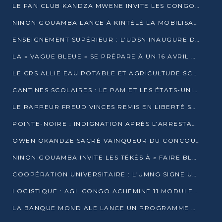
LE FAN CLUB KANDZA MWENE INVITE LES CONGOLAIS À UNE FORTE AFFLUENCE AU STADE DE KINTÉLÉ
NINON GOUAMBA LANCE À KINTÉLÉ LA MOBILISATION POUR L’INVESTITURE DR DSN
ENSEIGNEMENT SUPÉRIEUR : L’UDSN INAUGURE DES LABORATOIRES POUR BOOSTER LA FORMATION PRATIQUE
LA « VAGUE BLEUE » SE PRÉPARE À UN 16 AVRIL HISTORIQUE
LE CRS ALLIE EAU POTABLE ET AGRICULTURE SCOLAIRE AU CŒUR DE LA TRANSFORMATION DES ÉCOLES RURALES
CANTINES SCOLAIRES : LE PAM ET LES ÉTATS-UNIS AU CONTACT DES ÉCOLIERS DE KINKALA
LE RAPPEUR FREUD VINCES REMIS EN LIBERTÉ SOUS PRESSION MÉDIATIQUE
POINTE-NOIRE : INDIGNATION APRÈS L’ARRESTATION DU RAPPEUR FREUD VINCES
OWEN OKANDZE SACRÉ VAINQUEUR DU CONCOURS SLAM POUR LA VIE
NINON GOUAMBA INVITE LES TÉKÉS À « FAIRE BLOC » POUR PESER DANS LE DÉBAT NATIONAL
COOPÉRATION UNIVERSITAIRE : L’UMNG SIGNE UN ACCORD STRATÉGIQUE AVEC L’UNIVERSITÉ HAINAN EN CHINE
LOGISTIQUE : AGL CONGO ACHEMINE 11 MODULES GÉANTS JUSQU’À BRAZZAVILLE
LA BANQUE MONDIALE LANCE UN PROGRAMME DE 394 MILLIONS DE DOLLARS POUR LE BASSIN DU CONGO