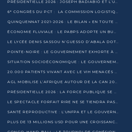
PRÉSIDENTIELLE 2026 : JOSEPH BADIABIO ET L’UDH-YUKI JOUENT LA PRUDENCE
6ᵉ CONGRÈS DU PCT : LA COMMISSION LOGISTIQUE ASSURE LA DISTRIBUTION DES KITS
QUINQUENNAT 2021-2026 : LE BILAN « EN TOUTE TRANSPARENCE » PRÉSENTÉ À LA PRESSE
ÉCONOMIE FLUVIALE : LE PABPS ADOPTE UN BUDGET 2026 DE PLUS DE 2,7 MILLIARDS FCFA
LE LYCÉE DENIS SASSOU N’GUESSO D’ABALA DOTÉ D’UNE SALLE MULTIMÉDIA
POINTE-NOIRE : LE GOUVERNEMENT EXHORTE À UN USAGE RESPONSABLE DU NOUVEAU MATÉRIEL MUNICIPAL
SITUATION SOCIOÉCONOMIQUE : LE GOUVERNEMENT INTERPELLÉ DEVANT LE SÉNAT
20.000 PATIENTS VIVANT AVEC LE VIH MENACÉS D’ARRÊT DE TRAITEMENT
AGL MOBILISE L’AFRIQUE AUTOUR DE LA CAN 2025
PRÉSIDENTIELLE 2026 : LA FORCE PUBLIQUE SE PRÉPARE À SÉCURISER LE SCRUTIN
LE SPECTACLE FORFAIT RIRE NE SE TIENDRA PAS LE 1ER JANVIER
SANTÉ REPRODUCTIVE : L’UNFPA ET LE GOUVERNEMENT AFFINENT LES PRIORITÉS DE 2026
PLUS DE 13 MILLIONS USD POUR UNE CROISSANCE VERTE ET SOUVERAINE
CONGO–HAND-BALL : LE TOURNOI DE COHÉSION ET DE FRATERNITÉ ALLUME SES LAMPIONS À BRAZZAVILLE