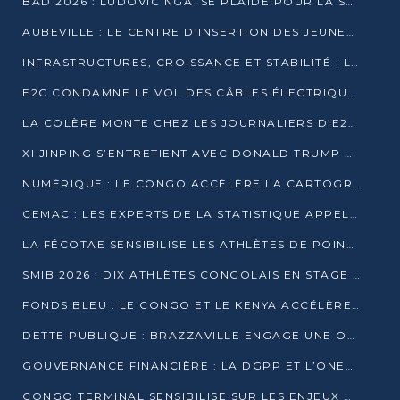
BAD 2026 : LUDOVIC NGATSÉ PLAIDE POUR LA SOUVERAINETÉ FINANCIÈRE AFRICAINE
AUBEVILLE : LE CENTRE D’INSERTION DES JEUNES PRÊT À OUVRIR SES PORTES
INFRASTRUCTURES, CROISSANCE ET STABILITÉ : LA GUINÉE AFFÛTE SES AMBITIONS
E2C CONDAMNE LE VOL DES CÂBLES ÉLECTRIQUES APRÈS UNE VIDÉO VIRALE
LA COLÈRE MONTE CHEZ LES JOURNALIERS D’E2C QUI DÉNONCENT 20 ANS DE PRÉCARITÉ
XI JINPING S’ENTRETIENT AVEC DONALD TRUMP À BEIJING
NUMÉRIQUE : LE CONGO ACCÉLÈRE LA CARTOGRAPHIE DE SES INFRASTRUCTURES DIGITALES
CEMAC : LES EXPERTS DE LA STATISTIQUE APPELLENT À RENFORCER LA SÉCURISATION DES DONNÉES
LA FÉCOTAE SENSIBILISE LES ATHLÈTES DE POINTE-NOIRE À L’HYGIÈNE ALIMENTA
SMIB 2026 : DIX ATHLÈTES CONGOLAIS EN STAGE AU KENYA
FONDS BLEU : LE CONGO ET LE KENYA ACCÉLÈRENT LA MOBILISATION DES FINANCEMENTS
DETTE PUBLIQUE : BRAZZAVILLE ENGAGE UNE OPÉRATION DE RACHAT DE 575 MILLIONS DE DOLLARS
GOUVERNANCE FINANCIÈRE : LA DGPP ET L’ONEC-C VERS UN PARTENARIAT POUR ASSAINIR LES ENTREPRISES PUBLIQUES
CONGO TERMINAL SENSIBILISE SUR LES ENJEUX DE LA SANTÉ MENTALE EN