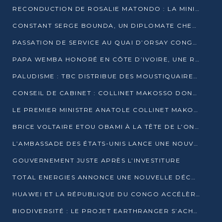
RECONDUCTION DE ROSALIE MATONDO : LA MINISTRE PROMET D’ACCÉLÉRER LE TRAITEMENT DES DOSSIERS ET DE RELEVER DE NOUVEAUX DÉFIS
CONSTANT SERGE BOUNDA, UN DIPLOMATE CHEVRONNÉ AUX COMMANDES DES AFFAIRES ÉTRANGÈRES
PASSATION DE SERVICE AU QUAI D’ORSAY CONGOLAIS : GAKOSSO PASSE LE FLAMBEAU À BOUNDA
PAPA WEMBA HONORÉ EN CÔTE D’IVOIRE, UNE RUE PORTE DÉSORMAIS SON NOM
PALUDISME : TBC DISTRIBUE DES MOUSTIQUAIRES DANS DEUX CSI DE BRAZZAVILLE
CONSEIL DE CABINET : COLLINET MAKOSSO DONNE SES DERNIÈRES ORIENTATIONS
LE PREMIER MINISTRE ANATOLE COLLINET MAKOSSO DÉMISSIONNE AVEC SON GOUVERNEMENT
BRICE VOLTAIRE ETOU OBAMI À LA TÊTE DE L’ONEC-C POUR TROIS ANS
L’AMBASSADE DES ÉTATS-UNIS LANCE UNE NOUVELLE COHORTE DU PROGRAMME ACCESS MICRO-SCHOLARSHIP
GOUVERNEMENT JUSTE APRÈS L’INVESTITURE
TOTAL ENERGIES ANNONCE UNE NOUVELLE DÉCOUVERTE D’HYDROCARBURES SUR LE PERMIS MOHO AU LARGE DU CONGO
HUAWEI ET LA RÉPUBLIQUE DU CONGO ACCÉLÈRENT LEUR PARTENARIAT
BIODIVERSITÉ : LE PROJET EARTHRANGER S’ACHÈVE, MAIS LES DÉFIS DEMEURENT