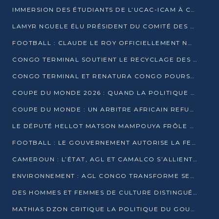
IMMERSION DES ÉTUDIANTS DE L’UCAC-ICAM À CONGO TERMINAL
LAMYR NGUELE ÉLU PRÉSIDENT DU COMITÉ DES MEMBRES D’HONNEUR DU PCT
FOOTBALL : CLAUDE LE ROY OFFICIELLEMENT NOMMÉ SÉLECTIONNEUR DU CONGO
CONGO TERMINAL SOUTIENT LE RECYCLAGE DES DÉCHETS PLASTIQUES À POINTE-NOIRE
CONGO TERMINAL ET RENATURA CONGO POURSUIVENT LEUR COMBAT POUR LA BIODIVERSITÉ
COUPE DU MONDE 2026 : QUAND LA POLITIQUE MENACE L’UNIVERSALITÉ DU FOOTBALL
COUPE DU MONDE : UN ARBITRE AFRICAIN REFUSÉ À L’ENTRÉE DES ÉTATS-UNIS
LE DÉPUTÉ HELLOT MATSON MAMPOUYA FRÔLE LA MORT LORS D’UNE EMBUSCADE DZNS LE POOL
FOOTBALL : LE GOUVERNEMENT AUTORISE LA FECOFOOT À OCCUPER LES COMPLEXES SPORTIFS
CAMEROUN : L’ÉTAT, AGL ET CAMALCO S’ALLIENT POUR UN MÉGA-PROJET FERROVIAIRE
ENVIRONNEMENT : AGL CONGO TRANSFORME SES DÉCHETS EN OUTILS DE FORMATION
DES HOMMES ET FEMMES DE CULTURE DISTINGUÉS POUR LEUR ENGAGEMENT PAR BANTOU CULTURE
MATHIAS DZON CRITIQUE LA POLITIQUE DU GOUVERNEMENT ET ALERTE SUR LA DETTE DU CONGO