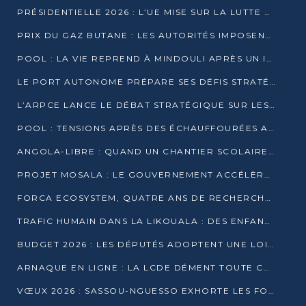
PRÉSIDENTIELLE 2026 : L’UE MISE SUR LA LUTTE CONTRE LA DÉSINFORMATION
PRIX DU GAZ BUTANE : LES AUTORITÉS IMPOSENT LE RESPECT DES PRIX RÉGLEMENTÉS
POOL : LA VIE REPREND À MINDOULI APRÈS UN INCIDENT ARMÉ SUR LA RN1
LE PORT AUTONOME PRÉPARE SES DÉFIS STRATÉGIQUES DE 2026
L’ARPCE LANCE LE DÉBAT STRATÉGIQUE SUR LES DONNÉES, L’IA ET LA FINANCE NUMÉRIQUE AU CONGO
POOL : TENSIONS APRÈS DES ÉCHAUFFOURÉES ARMÉES ENTRE DGSP ET EX-MILICIENS NINJA
ANGOLA-LIBRE : QUAND UN CHANTIER SCOLAIRE DEVIENT LE MIROIR D’UN CONGO EN MOUVEMENT
PROJET MOSALA : LE GOUVERNEMENT ACCÉLÈRE L’INSERTION DES JEUNES EN 2026
FORCA ECOSYSTEM, QUATRE ANS DE RECHERCHE DE TERRAIN AVANT UN LANCEMENT OFFICIEL EN 2026
TRAFIC HUMAIN DANS LA LIKOUALA : DES ENFANTS AUTOCHTONES RÉDUITS AU TRAVAIL FORCÉ
BUDGET 2026 : LES DÉPUTÉS ADOPTENT UNE LOI DES FINANCES DE PLUS DE 2500 MILLIARDS FCFA
ARNAQUE EN LIGNE : LA LCDE DÉMENT TOUTE CAMPAGNE DE RECRUTEMENT
VŒUX 2026 : SASSOU-NGUESSO EXHORTE LES FORCES VIVES À RENFORCER L’UNITÉ