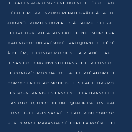
BE GREEN ACADEMY : UNE NOUVELLE ÉCOLE POUR LES MÉTIERS DE L’ÉCOLOGIE À POINTE-NOIRE
L’ÉCOLE PIERRE NZOKO RENAIT GRÂCE À LA FONDATION MUCODEC
JOURNÉE PORTES OUVERTES À L’ACPCE : LES JEUNES EN IMMERSION DANS L’ENTREPRISE
LETTRE OUVERTE A SON EXCELLENCE MONSIEUR DENIS SASSOU NGUESSO, PRESIDENT DE LAREPUBLIQUE DU CONGO
MADINGOU : UN PRÉSUMÉ TRAFIQUANT DE BÉBÉ CHIMPANZÉ FIXÉ SUR SON SORT LE 20 NOVEMBRE
À BELÉM, LE CONGO MOBILISE LA PLANÈTE AUTOUR DU FONDS BLEU POUR LE BASSIN DU CONGO
ULSAN HOLDING INVESTIT DANS LE FER CONGOLAIS
LE CONGRÈS MONDIAL DE LA LIBERTÉ ADOPTE 14 RÉSOLUTIONS HISTORIQUES
COP30 : LA BDEAC MOBILISE LES BAILLEURS POUR LE FONDS BLEU DU BASSIN DU CONGO
LES SOUVERAINISTES LANCENT LEUR BRANCHE JEUNE À BRAZZAVILLE
L’AS OTOHO, UN CLUB, UNE QUALIFICATION, MAIS ENCORE DES DOUTES
L’ONG BUTTERFLY SACRÉE “LEADER DU CONGO” AU PRIX D’EXCELLENCE 2025
STIVEN MAGE MAKANGA CÉLÈBRE LA POÉSIE ET L’HUMAIN AVEC SON RECUEIL “HECTARE”