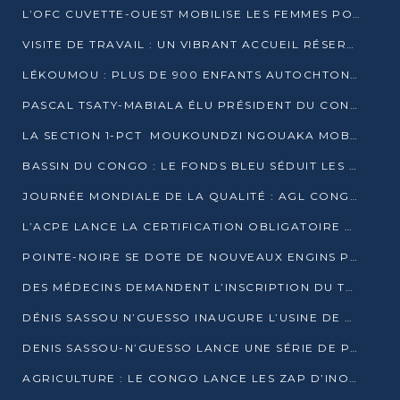
L’OFC CUVETTE-OUEST MOBILISE LES FEMMES POUR ACCUEILLIR LE PRÉSIDENT DE LA RÉPUBLIQUE
VISITE DE TRAVAIL : UN VIBRANT ACCUEIL RÉSERVÉ À DENIS SASSOU-N’GUESSO PAR L’ASSOCIATION « LES AMIS DE WOMO »
LÉKOUMOU : PLUS DE 900 ENFANTS AUTOCHTONES REÇOIVENT DES KITS SCOLAIRES GRÂCE À L’ESPACE OPOKO
PASCAL TSATY-MABIALA ÉLU PRÉSIDENT DU CONSEIL NATIONAL DE L’UPADS
LA SECTION 1-PCT MOUKOUNDZI NGOUAKA MOBILISE 100 000 FCFA POUR LE 6ᵉ CONGRÈS DU PARTI
BASSIN DU CONGO : LE FONDS BLEU SÉDUIT LES BAILLEURS À BELÉM
JOURNÉE MONDIALE DE LA QUALITÉ : AGL CONGO FORME ET SENSIBILISE LES JEUNES TALENTS
L’ACPE LANCE LA CERTIFICATION OBLIGATOIRE DES CONTRATS DE TRAVAIL DES TRANSPORTEURS
POINTE-NOIRE SE DOTE DE NOUVEAUX ENGINS POUR L’ASSAINISSEMENT ET L’ENTRETIEN ROUTIER
DES MÉDECINS DEMANDENT L’INSCRIPTION DU TRAITEMENT DU PIED-BOT DANS LES CURSUS UNIVERSITAIRES
DÉNIS SASSOU N’GUESSO INAUGURE L’USINE DE VALORISATION DU GAZ ASSOCIÉ
DENIS SASSOU-N’GUESSO LANCE UNE SÉRIE DE PROJETS DANS LE KOUILOU
AGRICULTURE : LE CONGO LANCE LES ZAP D’INONI ET YONO