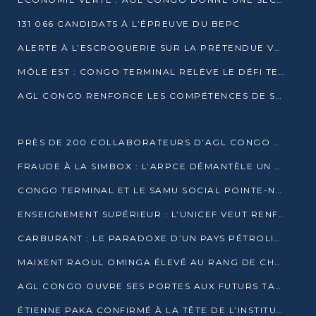
131 066 CANDIDATS À L’ÉPREUVE DU BEPC
ALERTE À L’ESCROQUERIE SUR LA PRÉTENDUE VENTE DE PARCELLES AFAT
MÔLE EST : CONGO TERMINAL RELÈVE LE DÉFI TECHNIQUE DES SABLES BITUMINEUX
AGL CONGO RENFORCE LES COMPÉTENCES DE SES ÉQUIPES AVEC LA CERTIFICATION CACES® R483
PRÈS DE 200 COLLABORATEURS D’AGL CONGO EN FORMATION JUSQU’EN JUILLET
FRAUDE À LA SIMBOX : L’ARPCE DÉMANTÈLE UN RÉSEAU UTILISANT DES CARTES SIM OUGANDAISES
CONGO TERMINAL ET LE SAMU SOCIAL POINTE-NOIRE RENOUVELLENT LEUR PARTENARIAT EN FAVEUR DES JEUNES VULNÉRABLES
ENSEIGNEMENT SUPÉRIEUR : L’UNICEF VEUT RENFORCER LA RECHERCHE SUR LES QUESTIONS DE L’ENFANCE
CARBURANT : LE PARADOXE D’UN PAYS PÉTROLIER CONFRONTÉ À DES PÉNURIES RÉCURRENTES
MAIXENT RAOUL OMINGA ÉLEVÉ AU RANG DE CHEVALIER DE L’ORDRE DE L’AMITIÉ ENTRE LA RUSSIE ET LE CONGO
AGL CONGO OUVRE SES PORTES AUX FUTURS TALENTS DE LA LOGISTIQUE
ÉTIENNE PAKA CONFIRMÉ À LA TÊTE DE L’INSTITUT GÉOGRAPHIQUE NATIONAL