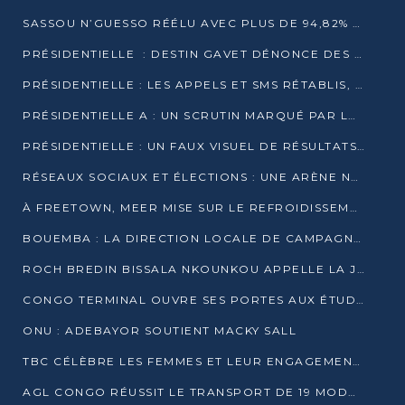
SASSOU N’GUESSO RÉÉLU AVEC PLUS DE 94,82% DES VOIX
PRÉSIDENTIELLE : DESTIN GAVET DÉNONCE DES IRRÉGULARITÉS ET REVENDIQUE LA VICTOIRE
PRÉSIDENTIELLE : LES APPELS ET SMS RÉTABLIS, INTERNET RESTE BLOQUÉ
PRÉSIDENTIELLE A : UN SCRUTIN MARQUÉ PAR LA COUPURE D’INTERNET ET UNE AFFLUENCE TIMIDE À BRAZZAVILLE
PRÉSIDENTIELLE : UN FAUX VISUEL DE RÉSULTATS CIRCULE
RÉSEAUX SOCIAUX ET ÉLECTIONS : UNE ARÈNE NUMÉRIQUE EN PLEINE MUTATION AU CONGO
À FREETOWN, MEER MISE SUR LE REFROIDISSEMENT PASSIF FACE À LA CHALEUR EXTRÊME
BOUEMBA : LA DIRECTION LOCALE DE CAMPAGNE DE DENIS SASSOU N’GUESSO MULTIPLIE LES ACTIVITÉS DE MOBILISATION
ROCH BREDIN BISSALA NKOUNKOU APPELLE LA JEUNESSE DE GOMA TSÉ-TSÉ À UN VOTE MASSIF POUR DENIS SASSOU NGUESSO
CONGO TERMINAL OUVRE SES PORTES AUX ÉTUDIANTS EN TRANSPORT ET LOGISTIQUE
ONU : ADEBAYOR SOUTIENT MACKY SALL
TBC CÉLÈBRE LES FEMMES ET LEUR ENGAGEMENT À L’OCCASION DU 8 MARS
AGL CONGO RÉUSSIT LE TRANSPORT DE 19 MODULES HORS GABARIT ENTRE POINTE-NOIRE ET BRAZZAVILLE