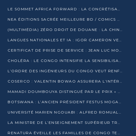
LE SOMMET AFRICA FORWARD : LA CONCRÉTISATION DE PARTENARIATS ÉQUILIBRÉS ET TOURNÉS VERS L’AVENIR ENTRE LE CONTINENT AFRICAIN ET LA FRANCE
NEA ÉDITIONS SACRÉE MEILLEURE BD / COMICS D’AFRIQUE AU KENYA
(MULTIMÉDIA) ZÉRO DROIT DE DOUANE : LA CHINE ET L’AFRIQUE VERS UNE PROXIMITÉ SANS PRÉCÉDENT (PAPIER GÉNÉRAL)
LANGUES NATIONALES ET IA : IGOR CAMERON VEUT ARRIMER LA STRATÉGIE IA À LA LOI SUR LA RECHERCHE
CERTIFICAT DE PRISE DE SERVICE : JEAN LUC MOUTHOU DÉMENT UNE « FAKE NEWS »
CHOLÉRA : LE CONGO INTENSIFIE LA SENSIBILISATION AU MARCHÉ DE TALANGAÏ
L’ORDRE DES INGÉNIEURS DU CONGO VEUT RENFORCER L’ÉTHIQUE ET LA CRÉDIBILITÉ DE LA PROFESSION
COSERCO : VALENTIN BOWAO ASSURERA L’INTÉRIM À LA TÊTE DU BUREAU EXÉCUTIF NATIONAL
MAMADI DOUMBOUYA DISTINGUÉ PAR LE PRIX « SUPER GRAND BÂTISSEUR BABACAR N’DIAYE »
BOTSWANA : L’ANCIEN PRÉSIDENT FESTUS MOGAE EST MORT À 86 ANS
UNIVERSITÉ MARIEN NGOUABI : ALFRED ROMUALD NGUYA POATY SOUTIENT UNE THÈSE SUR LE PARADOXE DE LA CROISSANCE EN ZONE CEMAC
LA MINISTRE DE L’ENSEIGNEMENT SUPÉRIEUR TRACE SA FEUILLE DE ROUTE
RENATURA ÉVEILLE LES FAMILLES DE CONGO TERMINAL À LA PROTECTION DE L’ENVIRONNEMENT