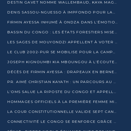
DESTIN GAVET NOMME WALLEMBAUD, KAYA MAGANE, BOUDZIKA ET MBOUSSA-ELLAH AUX COMMANDES DE SA CAMPAGNE
DENIS SASSOU-NGUESSO À IMPFONDO POUR LANCER LE CORRIDOR 13
FIRMIN AYESSA INHUMÉ À ONDZA DANS L’ÉMOTION ET LE RECUEILLEMENT
BASSIN DU CONGO : LES ÉTATS FORESTIERS MISENT SUR LES MARCHÉS CARBONE
LES SAGES DE MOUYONDZI APPELLENT À VOTER DENIS SASSOU-NGUESSO
LE CLUB 2002-PUR SE MOBILISE POUR LA CAMPAGNE
JOSEPH KIGNOUMBI KIA MBOUNGOU À L’ÉCOUTE DE TALANGAÏ
DÉCÈS DE FIRMIN AYESSA : DRAPEAUX EN BERNE LUNDI
PR. AIMÉ CHRISTIAN KAYATH : UN PARCOURS AU SERVICE DE LA RECHERCHE ET DE L’INNOVATION
L’OMS SALUE LA RIPOSTE DU CONGO ET APPELLE À DES RÉFORMES DURABLES
HOMMAGES OFFICIELS À LA PREMIÈRE FEMME MINISTRE DU CONGO
LA COUR CONSTITUTIONNELLE VALIDE SEPT CANDIDATURES POUR LA PRÉSIDENTIELLE
CONNECTIVITÉ LE CONGO SE RENFORCE GRÂCE AU CÂBLE 2AFRICA