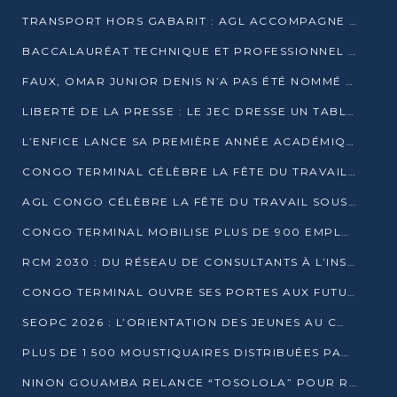
TRANSPORT HORS GABARIT : AGL ACCOMPAGNE LE DÉVELOPPEMENT DU SECTEUR BRASSICOLE AU CONGO
BACCALAURÉAT TECHNIQUE ET PROFESSIONNEL : 16 352 CANDIDATS LANCÉS DANS LES ÉPREUVES D’EPS
FAUX, OMAR JUNIOR DENIS N’A PAS ÉTÉ NOMMÉ AIDE DE CAMP ADJOINT DE DENIS SASSOU NGUESSO
LIBERTÉ DE LA PRESSE : LE JEC DRESSE UN TABLEAU PRÉOCCUPANT AU CONGO
L’ENFICE LANCE SA PREMIÈRE ANNÉE ACADÉMIQUE AVEC 100 FUTURS ENSEIGNANTS
CONGO TERMINAL CÉLÈBRE LA FÊTE DU TRAVAIL AVEC SES COLLABORATEURS À POINTE-NOIRE
AGL CONGO CÉLÈBRE LA FÊTE DU TRAVAIL SOUS LE SIGNE DE LA COHÉSION
CONGO TERMINAL MOBILISE PLUS DE 900 EMPLOYÉS AUTOUR DE LA SÉCURITÉ AU TRAVAIL
RCM 2030 : DU RÉSEAU DE CONSULTANTS À L’INSTRUMENT DE PUISSANCE EN AFRIQUE FRANCOPHONE
CONGO TERMINAL OUVRE SES PORTES AUX FUTURS INGÉNIEURS AU FORUM DES MÉTIERS D’UCAC-ICAM
SEOPC 2026 : L’ORIENTATION DES JEUNES AU CŒUR DE LA DEUXIÈME ÉDITION
PLUS DE 1 500 MOUSTIQUAIRES DISTRIBUÉES PAR AGL ET CONGO TERMINAL DANS LA LUTTE CONTRE LE PALUDISME
NINON GOUAMBA RELANCE “TOSOLOLA” POUR RENFORCER LE DIALOGUE AVEC LES CITOYENS