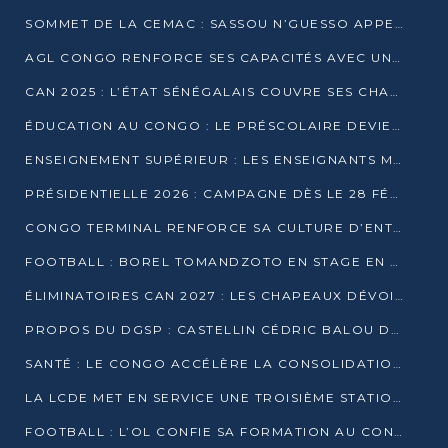
SOMMET DE LA CEMAC : SASSOU N’GUESSO APPELLE À LA VIGILANCE FACE AUX RISQUES ÉCONOMIQUES
AGL CONGO RENFORCE SES CAPACITÉS AVEC UNE GRUE DE 250 TONNES
CAN 2025 : L’ÉTAT SÉNÉGALAIS COUVRE SES CHAMPIONS D’AFRIQUE DE RÉCOMPENSES EXCEPTIONNELLES
ÉDUCATION AU CONGO : LE PRÉSCOLAIRE DEVIENT OBLIGATOIRE, LE BTS CONSACRÉ DIPLÔME D’ÉTAT
ENSEIGNEMENT SUPÉRIEUR : LES ENSEIGNANTS MAINTIENNENT LA GRÈVE ET EXIGENT UN ACCORD ÉCRIT AVEC L’ÉTAT
PRÉSIDENTIELLE 2026 : CAMPAGNE DÈS LE 28 FÉVRIER, SCRUTIN LES 12 ET 15 MARS
CONGO TERMINAL RENFORCE SA CULTURE D’ENTREPRISE AVEC LE PROGRAMME « WIN TOGETHER »
FOOTBALL : BOREL TOMANDZOTO EN STAGE EN ESPAGNE AVEC POLISSYA FC
ÉLIMINATOIRES CAN 2027 : LES CHAPEAUX DÉVOILÉS, LE CONGO FIXÉ SUR SON SORT
PROPOS DU DGSP : CASTELLIN CÉDRIC BALOU DÉNONCE DES PROPOS INTIMIDANTS
SANTÉ : LE CONGO ACCÉLÈRE LA CONSOLIDATION DE L’OFFRE DE SOINS
LA LCDE MET EN SERVICE UNE TROISIÈME STATION D’EAU POTABLE À MFILOU
FOOTBALL : L’OL CONFIE SA FORMATION AU CONGOLAIS CHRISTIAN BASSILA