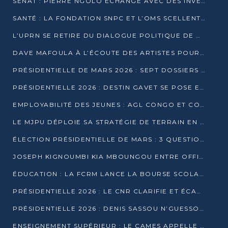
SÉNAT : PIERRE NGOLO ÉCHANGE AVEC DES INVESTISSEURS DU NUMÉRIQUE
SANTÉ : LA FONDATION SNPC ET L’OMS SCELLENT UN PARTENARIAT STRATÉGIQUE DE TROIS ANS
L’UPRN SE RETIRE DU DIALOGUE POLITIQUE DE DJAMBALA : TENSIONS DANS LE PRÉ-ÉLECTORAL CONGOLAIS
DAVE MAFOULA À L’ÉCOUTE DES ARTISTES POUR REDÉFINIR SA POLITIQUE CULTURELLE
PRÉSIDENTIELLE DE MARS 2026 : SEPT DOSSIERS DE CANDIDATURE ENREGISTRÉS À LA CLÔTURE DES DÉPÔTS
PRÉSIDENTIELLE 2026 : DESTIN GAVET SE POSE EN CANDIDAT DU « RAS-LE-BOL »
EMPLOYABILITÉ DES JEUNES : AGL CONGO ET CONGO TERMINAL S’ALLIENT À UCAC-ICAM
LE MJPU DÉPLOIE SA STRATÉGIE DE TERRAIN EN FAVEUR DE DSN
ÉLECTION PRÉSIDENTIELLE DE MARS : 3 QUESTIONS À UN EXPERT CONGOLAIS DE LA CYBERSÉCURITÉ
JOSEPH KIGNOUMBI KIA MBOUNGOU ENTRE OFFICIELLEMENT EN COURSE POUR LA PRÉSIDENTIELLE
ÉDUCATION : LA FCRM LANCE LA BOURSE SCOLAIRE FRANCINE-NTOUMI POUR PROMOUVOIR LES FILIÈRES SCIENTIFIQUES
PRÉSIDENTIELLE 2026 : LE CNR CLARIFIE ET ÉCARTE LA CANDIDATURE DU PASTEUR NTUMI
PRÉSIDENTIELLE 2026 : DENIS SASSOU N’GUESSO ANNONCE OFFICIELLEMENT SA CANDIDATURE
ENSEIGNEMENT SUPÉRIEUR : LE CAMES APPELLE À UNE UNIVERSITÉ AFRICAINE AXÉE SUR L’EMPLOYABILITÉ