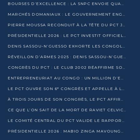
BOURSES D’EXCELLENCE : LA SNPC ENVOIE QUATRE NOUVEAUX TALENTS CONGOLAIS SE FORMER À BAKOU
MARCHÉS DOMANIAUX : LE GOUVERNEMENT ENGAGE LA STRUCTURATION DES TAXES D’ASSAINISSEMENT
PIERRE MOUSSA RECONDUIT À LA TÊTE DU PCT JUSQU’EN 2031
PRÉSIDENTIELLE 2026 : LE PCT INVESTIT OFFICIELLEMENT DENIS SASSOU NGUESSO
DENIS SASSOU-N’GUESSO EXHORTE LES CONGOLAIS À L’UNITÉ ET AU FAIR-PLAY DÉMOCRATIQUE EN 2026
RÉVEILLON D’ARMES 2025 : DENIS SASSOU-N’GUESSO GARANTIT DES ÉLECTIONS 2026 PAISIBLES ET SÉCURISÉES
CONGRÈS DU PCT : LE CLUB 2002 RÉAFFIRME SON SOUTIEN À DENIS SASSOU-N’GUESSO POUR 2026
ENTREPRENEURIAT AU CONGO : UN MILLION D’EUROS POUR FINANCER LES STARTUPS DÈS 2026
LE PCT OUVRE SON 6ᵉ CONGRÈS ET APPELLE À LA CANDIDATURE DE DENIS SASSOU NGUESSO
À TROIS JOURS DE SON CONGRÈS, LE PCT AFFIRME AVOIR ATTEINT TOUS SES OBJECTIFS
CE QUE L’ON SAIT DE LA MORT DE RAVIET CELVIC N’TSIANTSIE
LE COMITÉ CENTRAL DU PCT VALIDE LE RAPPORT DU CONGRÈS ET SOUTIENT DENIS SASSOU N’GUESSO
PRÉSIDENTIELLE 2026 : MABIO ZINGA MAVOUNGOU DÉCLARE SA CANDIDATURE ET CHARGE LE BILAN DU PCT