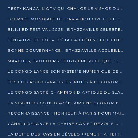
PESTY KANGA, L’OPV QUI CHANGE LE VISAGE DU REPORTAGE AU CONGO
JOURNÉE MONDIALE DE L’AVIATION CIVILE : LE CONGO MISE SUR L’INNOVATION ET LA SÉCURITÉ
BILILI BD FESTIVAL 2025 : BRAZZAVILLE CÉLÈBRE DIX ANS DE CRÉATION GRAPHIQUE AFRICAINE
TENTATIVE DE COUP D’ÉTAT AU BÉNIN : LE LIEUTENANT-COLONEL TIGRI S’AUTOPROCLAME CHEF D’UN COMITÉ MILITAIRE
BONNE GOUVERNANCE : BRAZZAVILLE ACCUEILLE LES PREMIÈRES JOURNÉES CONGOLAISES DE L’ÉVALUATION
MARCHÉS, TROTTOIRS ET HYGIÈNE PUBLIQUE : LE GOUVERNEMENT DURCIT LE TON
LE CONGO LANCE SON SYSTÈME NUMÉRIQUE DE VÉRIFICATION DU BOIS
DES FUTURS JOURNALISTES INITIÉS À L’ÉCONOMIE BLEUE DURABLE
LE CONGO SACRÉ CHAMPION D’AFRIQUE DU SLAM 2025
LA VISION DU CONGO AXÉE SUR UNE ÉCONOMIE BAS CARBONE AU RENDEZ-VOUS DE MONACO 2025
RECONNAISSANCE : HONNEUR À PARIS POUR MAIXENT RAOUL OMINGA
CANAL+ RELANCE LA CHAÎNE CAN ET DÉVOILE UNE OFFRE EXCEPTIONNELLE POUR DÉCEMBRE
LA DETTE DES PAYS EN DÉVELOPPEMENT ATTEINT UN SOMMET HISTORIQUE ENTRE 2022 ET 2024