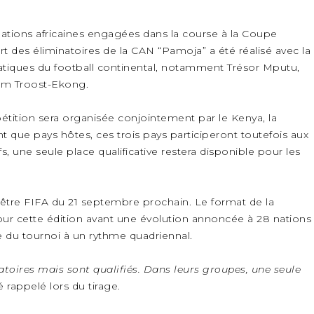
ations africaines engagées dans la course à la Coupe
rt des éliminatoires de la CAN “Pamoja” a été réalisé avec la
atiques du football continental, notamment Trésor Mputu,
iam Troost-Ekong.
mpétition sera organisée conjointement par le Kenya, la
nt que pays hôtes, ces trois pays participeront toutefois aux
s, une seule place qualificative restera disponible pour les
nêtre FIFA du 21 septembre prochain. Le format de la
ur cette édition avant une évolution annoncée à 28 nations
du tournoi à un rythme quadriennal.
atoires mais sont qualifiés. Dans leurs groupes, une seule
été rappelé lors du tirage.