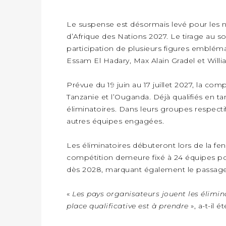
INTELLIGENCE ÉCONOMIQUE NATIONALE ET PARTENARIATS INTERNATIONAUX : VERS UNE DOCTRINE SOUVERAINE DE SÉCURITÉ ÉCONOMIQUE
ÉCONOMIE
Le suspense est désormais levé pour les n
PRÈS DE 700 000 EVP MANUTENTIONNÉS EN SIX MOIS PAR CONGO TERMINAL
POLITIQUE
d’Afrique des Nations 2027. Le tirage au so
RNP : DJOUBE NGOH CHARNEL BERICHE PREND LES RÊNES DU PARTI
participation de plusieurs figures emblém
Essam El Hadary, Max Alain Gradel et Will
INTERNATIONAL
BURKINA FASO : LE GOUVERNEMENT LANCE « VACANCES UTILES 2026 » POUR FORMER LES ÉLÈVES À 15 MÉTIERS
SOCIÉTÉ
Prévue du 19 juin au 17 juillet 2027, la co
LES DIABLES ROUGES TERMINENT DEUXIÈMES AU CHAMPIONNAT D’AFRIQUE ZONE 3
Tanzanie et l’Ouganda. Déjà qualifiés en ta
INTERNATIONAL
éliminatoires. Dans leurs groupes respectif
66 ANS D’INDEPENDANCE, 30 ANS D’AGRESSION RWAN DAISE : 4 PRESIDENCES, UN ECHEC COLLECTIF
SOCIÉTÉ
autres équipes engagées.
POLITIQUE
Les éliminatoires débuteront lors de la fe
PORT DE POINTE-NOIRE : LE MÔLE EST PREND FORME ET VISE LES GÉANTS DES MERS
compétition demeure fixé à 24 équipes po
CONSTANT SERGE BOUNDA PORTE LE MESSAGE DE COMPASSION DE DENIS SASSOU NGUESSO EN IRAN
ÉCONOMIE
dès 2028, marquant également le passage 
CONGO TERMINAL BAT UN NOUVEAU RECORD DE PRODUCTIVITÉ AU PORT DE POINTE-NOIRE
CULTURE
«
Les pays organisateurs jouent les élimin
LA SNPC ACCOMPAGNE SIX JEUNES CONGOLAIS AUX OLYMPIADES PANAFRICAINES DE MATHÉMATIQUES
SOCIÉTÉ
place qualificative est à prendre
», a-t-il 
L’ÉCOLE DE PEINTURE DE POTO-POTO FÊTE 75 ANS AU SERVICE DE L’ART CONGOLAIS