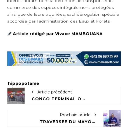
interdit notamment la détention, le transport et le
commerce des espèces intégralement protégées
ainsi que de leurs trophées, sauf dérogation spéciale
accordée par l’administration des Eaux et Forêts.
Article rédigé par Vivace MAMBOUANA
Tags:
hippopotame
Article précédent
CONGO TERMINAL OUVRE SES PORTES AUX FUTURS INGÉNIEURS DE L’UCAC-ICAM
Prochain article
TRAVERSÉE DU MAYOMBE 2026 : UNE MARCHE POUR SENSIBILISER ET DÉPISTER AU DIABÈTE