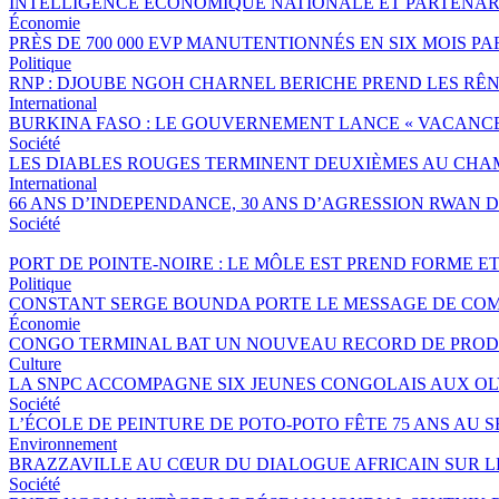
INTELLIGENCE ÉCONOMIQUE NATIONALE ET PARTENAR
Économie
PRÈS DE 700 000 EVP MANUTENTIONNÉS EN SIX MOIS 
Politique
RNP : DJOUBE NGOH CHARNEL BERICHE PREND LES RÊN
International
BURKINA FASO : LE GOUVERNEMENT LANCE « VACANCES 
Société
LES DIABLES ROUGES TERMINENT DEUXIÈMES AU CHA
International
66 ANS D’INDEPENDANCE, 30 ANS D’AGRESSION RWAN DA
Société
PORT DE POINTE-NOIRE : LE MÔLE EST PREND FORME E
Politique
CONSTANT SERGE BOUNDA PORTE LE MESSAGE DE COM
Économie
CONGO TERMINAL BAT UN NOUVEAU RECORD DE PRODU
Culture
LA SNPC ACCOMPAGNE SIX JEUNES CONGOLAIS AUX O
Société
L’ÉCOLE DE PEINTURE DE POTO-POTO FÊTE 75 ANS AU 
Environnement
BRAZZAVILLE AU CŒUR DU DIALOGUE AFRICAIN SUR 
Société