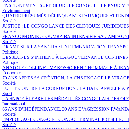
Société
ENSEIGNEMENT SUPÉRIEUR : LE CONGO ET LE PNUD V
Environnement
QUATRE PRÉSUMÉS DÉLINQUANTS FAUNIQUES ATTENDUS
Société
JUSTICE : LE CONGO LANCE DES CLINIQUES JURIDIQU
Société
FRANCOPHONIE : COUMBA BA INTENSIFIE SA CAMPAGNE 
Société
DRAME SUR LA SANGHA : UNE EMBARCATION TRANSPORT
Politique
DES JEUNES S’INITIENT À LA GOUVERNANCE CONTINE
Politique
ANATOLE COLLINET MAKOSSO REND HOMMAGE À JEAN
Économie
70 ANS APRÈS SA CRÉATION, LA CNS ENGAGE LE VIRAGE
Société
LUTTE CONTRE LA CORRUPTION : LA HALC APPELLE À 
Sport
LA SNPC CÉLÈBRE LES MÉDAILLÉS CONGOLAIS DES OL
International
66 ANS D’INDÉPENDANCE, 30 ANS D’AGRESSION RWANDA
Société
EMPLOI : AGL CONGO ET CONGO TERMINAL PRÉSÉLECTI
Société