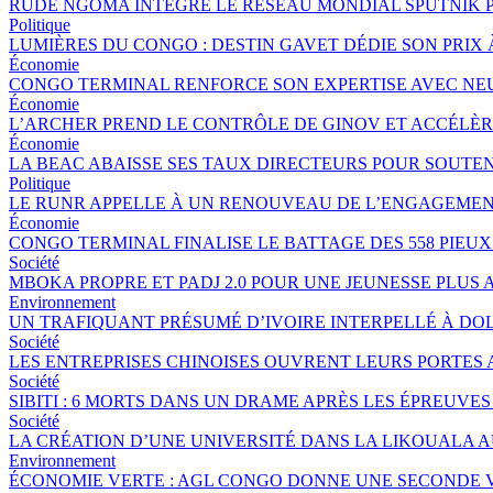
RUDE NGOMA INTÈGRE LE RÉSEAU MONDIAL SPUTNIK 
Politique
LUMIÈRES DU CONGO : DESTIN GAVET DÉDIE SON PRIX 
Économie
CONGO TERMINAL RENFORCE SON EXPERTISE AVEC NE
Économie
L’ARCHER PREND LE CONTRÔLE DE GINOV ET ACCÉLÈ
Économie
LA BEAC ABAISSE SES TAUX DIRECTEURS POUR SOUTE
Politique
LE RUNR APPELLE À UN RENOUVEAU DE L’ENGAGEMEN
Économie
CONGO TERMINAL FINALISE LE BATTAGE DES 558 PIEU
Société
MBOKA PROPRE ET PADJ 2.0 POUR UNE JEUNESSE PLU
Environnement
UN TRAFIQUANT PRÉSUMÉ D’IVOIRE INTERPELLÉ À DOL
Société
LES ENTREPRISES CHINOISES OUVRENT LEURS PORTES
Société
SIBITI : 6 MORTS DANS UN DRAME APRÈS LES ÉPREUVES
Société
LA CRÉATION D’UNE UNIVERSITÉ DANS LA LIKOUALA 
Environnement
ÉCONOMIE VERTE : AGL CONGO DONNE UNE SECONDE V