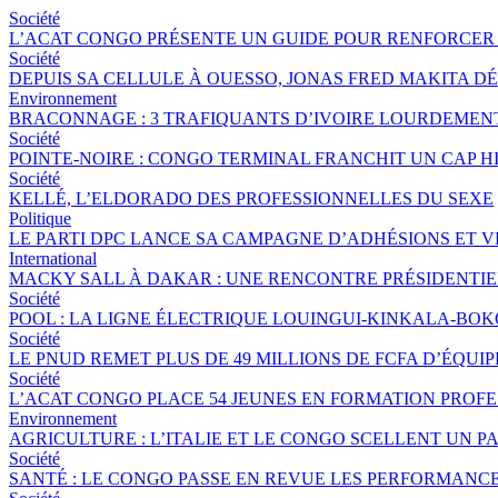
Société
L’ACAT CONGO PRÉSENTE UN GUIDE POUR RENFORCER 
Société
DEPUIS SA CELLULE À OUESSO, JONAS FRED MAKITA DÉ
Environnement
BRACONNAGE : 3 TRAFIQUANTS D’IVOIRE LOURDEME
Société
POINTE-NOIRE : CONGO TERMINAL FRANCHIT UN CAP 
Société
KELLÉ, L’ELDORADO DES PROFESSIONNELLES DU SEXE
Politique
LE PARTI DPC LANCE SA CAMPAGNE D’ADHÉSIONS ET 
International
MACKY SALL À DAKAR : UNE RENCONTRE PRÉSIDENTIEL
Société
POOL : LA LIGNE ÉLECTRIQUE LOUINGUI-KINKALA-BOK
Société
LE PNUD REMET PLUS DE 49 MILLIONS DE FCFA D’ÉQU
Société
L’ACAT CONGO PLACE 54 JEUNES EN FORMATION PROF
Environnement
AGRICULTURE : L’ITALIE ET LE CONGO SCELLENT UN
Société
SANTÉ : LE CONGO PASSE EN REVUE LES PERFORMANCE