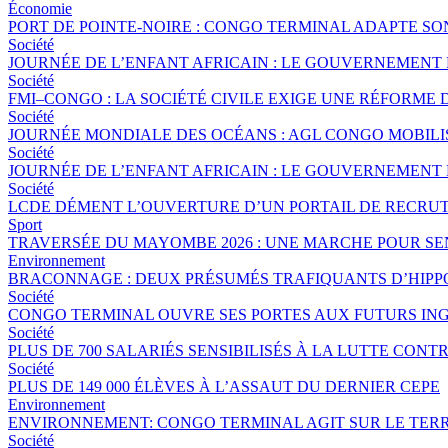
Économie
PORT DE POINTE-NOIRE : CONGO TERMINAL ADAPTE S
Société
JOURNÉE DE L’ENFANT AFRICAIN : LE GOUVERNEMENT 
Société
FMI–CONGO : LA SOCIÉTÉ CIVILE EXIGE UNE RÉFORME 
Société
JOURNÉE MONDIALE DES OCÉANS : AGL CONGO MOBILI
Société
JOURNÉE DE L’ENFANT AFRICAIN : LE GOUVERNEMENT 
Société
LCDE DÉMENT L’OUVERTURE D’UN PORTAIL DE RECRUT
Sport
TRAVERSÉE DU MAYOMBE 2026 : UNE MARCHE POUR SEN
Environnement
BRACONNAGE : DEUX PRÉSUMÉS TRAFIQUANTS D’HIPP
Société
CONGO TERMINAL OUVRE SES PORTES AUX FUTURS ING
Société
PLUS DE 700 SALARIÉS SENSIBILISÉS À LA LUTTE CO
Société
PLUS DE 149 000 ÉLÈVES À L’ASSAUT DU DERNIER CEPE
Environnement
ENVIRONNEMENT: CONGO TERMINAL AGIT SUR LE TERR
Société