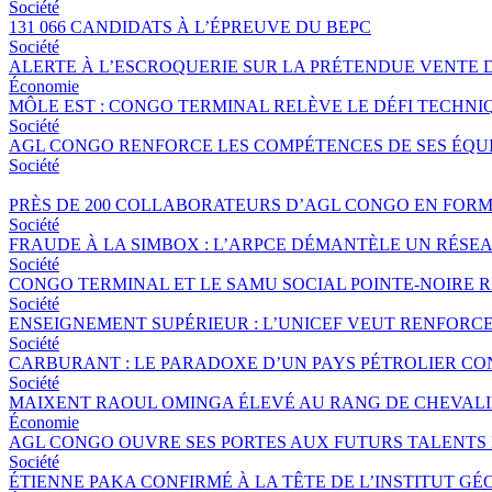
Société
131 066 CANDIDATS À L’ÉPREUVE DU BEPC
Société
ALERTE À L’ESCROQUERIE SUR LA PRÉTENDUE VENTE 
Économie
MÔLE EST : CONGO TERMINAL RELÈVE LE DÉFI TECHNI
Société
AGL CONGO RENFORCE LES COMPÉTENCES DE SES ÉQUIP
Société
PRÈS DE 200 COLLABORATEURS D’AGL CONGO EN FORM
Société
FRAUDE À LA SIMBOX : L’ARPCE DÉMANTÈLE UN RÉSE
Société
CONGO TERMINAL ET LE SAMU SOCIAL POINTE-NOIRE
Société
ENSEIGNEMENT SUPÉRIEUR : L’UNICEF VEUT RENFORC
Société
CARBURANT : LE PARADOXE D’UN PAYS PÉTROLIER CO
Société
MAIXENT RAOUL OMINGA ÉLEVÉ AU RANG DE CHEVALIER
Économie
AGL CONGO OUVRE SES PORTES AUX FUTURS TALENTS 
Société
ÉTIENNE PAKA CONFIRMÉ À LA TÊTE DE L’INSTITUT G