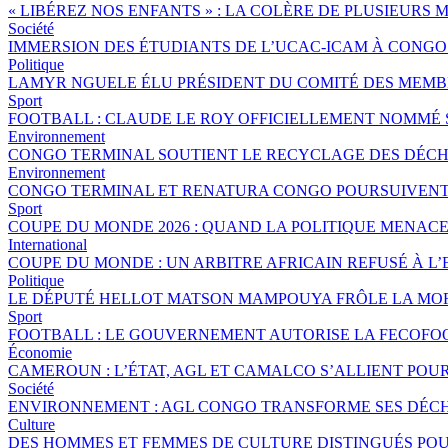
« LIBÉREZ NOS ENFANTS » : LA COLÈRE DE PLUSIEURS
Société
IMMERSION DES ÉTUDIANTS DE L’UCAC-ICAM À CONG
Politique
LAMYR NGUELE ÉLU PRÉSIDENT DU COMITÉ DES MEMB
Sport
FOOTBALL : CLAUDE LE ROY OFFICIELLEMENT NOMMÉ
Environnement
CONGO TERMINAL SOUTIENT LE RECYCLAGE DES DÉCHE
Environnement
CONGO TERMINAL ET RENATURA CONGO POURSUIVENT 
Sport
COUPE DU MONDE 2026 : QUAND LA POLITIQUE MENAC
International
COUPE DU MONDE : UN ARBITRE AFRICAIN REFUSÉ À L’
Politique
LE DÉPUTÉ HELLOT MATSON MAMPOUYA FRÔLE LA MOR
Sport
FOOTBALL : LE GOUVERNEMENT AUTORISE LA FECOFOO
Économie
CAMEROUN : L’ÉTAT, AGL ET CAMALCO S’ALLIENT POU
Société
ENVIRONNEMENT : AGL CONGO TRANSFORME SES DÉCH
Culture
DES HOMMES ET FEMMES DE CULTURE DISTINGUÉS P