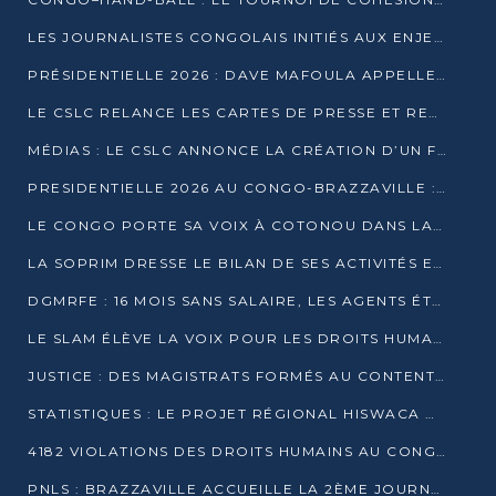
LES JOURNALISTES CONGOLAIS INITIÉS AUX ENJEUX DE L’ÉCONOMIE BLEUE
PRÉSIDENTIELLE 2026 : DAVE MAFOULA APPELLE LES CONGOLAIS À UN « NOUVEAU DÉPART »
LE CSLC RELANCE LES CARTES DE PRESSE ET RECONNAÎT OFFICIELLEMENT LES MÉDIAS EN LIGNE
MÉDIAS : LE CSLC ANNONCE LA CRÉATION D’UN FONDS D’APPUI À LA PRESSE
PRESIDENTIELLE 2026 AU CONGO-BRAZZAVILLE : UN CASTING ÉLARGI
LE CONGO PORTE SA VOIX À COTONOU DANS LA LUTTE CONTRE LA TUBERCULOSE
LA SOPRIM DRESSE LE BILAN DE SES ACTIVITÉS ET FIXE DE NOUVELLES PRIORITÉS
DGMRFE : 16 MOIS SANS SALAIRE, LES AGENTS ÉTOUFFENT DANS LE SILENCE
LE SLAM ÉLÈVE LA VOIX POUR LES DROITS HUMAINS À BRAZZAVILLE
JUSTICE : DES MAGISTRATS FORMÉS AU CONTENTIEUX DE LA PROPRIÉTÉ INTELLECTUELLE
STATISTIQUES : LE PROJET RÉGIONAL HISWACA OFFICIELLEMENT LANCÉ AU CONGO
4182 VIOLATIONS DES DROITS HUMAINS AU CONGO EN 2025 SELON LE CAD
PNLS : BRAZZAVILLE ACCUEILLE LA 2ÈME JOURNÉE SCIENTIFIQUE SUR LE VIH/SIDA