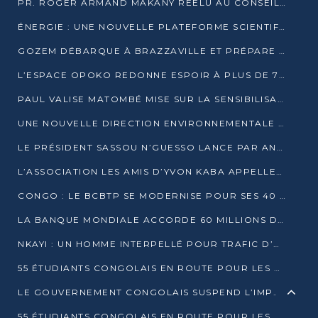
PR. ROGER ARMAND MAKANY RÉÉLU AU CONSEIL DE L’AUF
ÉNERGIE : UNE NOUVELLE PLATEFORME SCIENTIFIQUE POUR LA TRANSITION ÉNERGÉTIQUE EN AFRIQUE CENTRALE
GOZEM DÉBARQUE À BRAZZAVILLE ET PRÉPARE SON ARRIVÉE À POINTE-NOIRE
L’ESPACE OPOKO REDONNE ESPOIR À PLUS DE 775 ÉLÈVES AUTOCHTONES DANS LE NORD DU CONGO
PAUL VALISE MATOMBÉ MISE SUR LA SENSIBILISATION POUR ÉRAQUER LE GRAND BANDITISME
UNE NOUVELLE DIRECTION ENVIRONNEMENTALE POUR RENFORCER LA GESTION DES DONNÉES AU CONGO
LE PRÉSIDENT SASSOU N’GUESSO LANCE PAR ANTICIPATION LA 39ÈME JOURNÉE NATIONALE DE L’ARBRE
L’ASSOCIATION LES AMIS D’YVON KABA APPELLENT DENIS SASSOU N’GUESSO À SE PORTER CANDIDAT
CONGO : LE BCBTP SE MODERNISE POUR SES 40 ANS D’EXISTENCE
LA BANQUE MONDIALE ACCORDE 60 MILLIONS DE DOLLARS POUR LA RÉSILIENCE URBAINE AU CONGO
NKAYI : UN HOMME INTERPELLÉ POUR TRAFIC D’UN BÉBÉ CHIMPANZÉ
55 ÉTUDIANTS CONGOLAIS EN ROUTE POUR LES UNIVERSITÉS ALGÉRIENNES
LE GOUVERNEMENT CONGOLAIS SUSPEND L’IMPORTATION DES MACHETTES ET DES MOTOS
55 ÉTUDIANTS CONGOLAIS EN ROUTE POUR LES UNIVERSITÉS ALGÉRIENNES