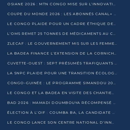
OSIANE 2026 : MTN CONGO MISE SUR L’INNOVATION POUR RELEVER LES DÉFIS AFRICAINS
COUPE DU MONDE 2026 : LES ABONNÉS CANAL+ AU CONGO DÉÇUS À QUELQUES JOURS DU COUP D’ENVOI
LE CONGO PLAIDE POUR UN CADRE ÉTHIQUE DE L’INTELLIGENCE ARTIFICIELLE À DAKAR
L’OMS REMET 25 TONNES DE MÉDICAMENTS AU CONGO POUR RENFORCER LA RIPOSTE AUX ÉPIDÉMIES
ZLECAF : LE GOUVERNEMENT MIS SUR LES FEMMES ENTREPRENEURES
LA BADEA FINANCE L’EXTENSION DE LA CORNICHE SUD DE BRAZZAVILLE
CUVETTE-OUEST : SEPT PRÉSUMÉS TRAFIQUANTS DE FAUNE INTERPELLÉS À EWO ET KELLÉ
LA SNPC PLAIDE POUR UNE TRANSITION ÉCOLOGIQUE PROGRESSIVE
CONGO-GUINÉE : LE PROGRAMME SIMANDOU 2040 AU CŒUR DES ÉCHANGES À LA BAD
LE CONGO ET LA BADEA EN VISITE DES CHANTIERS
BAD 2026 : MAMADI DOUMBOUYA RÉCOMPENSÉ PAR LE TROPHÉE BABACAR NDIAYE À BRAZZAVILLE
ÉLECTION À L’OIF : COUMBA BA, LA CANDIDATE DISCRÈTE QUI BOUSCULE LE JEU DIPLOMATIQUE
LE CONGO LANCE SON CENTRE NATIONAL D’INNOVATION