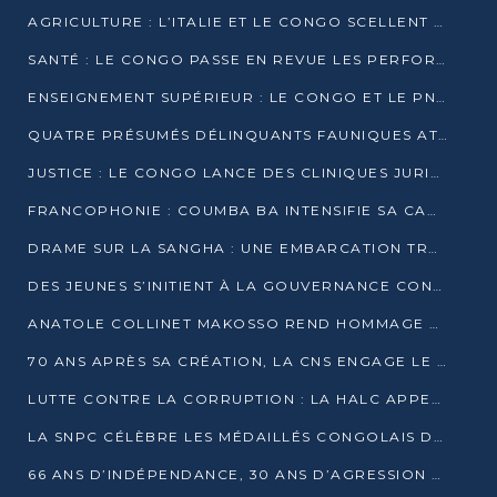
AGRICULTURE : L’ITALIE ET LE CONGO SCELLENT UN PARTENARIAT POUR UNE PRODUCTION LOCALE DURABLE
SANTÉ : LE CONGO PASSE EN REVUE LES PERFORMANCES DE SES HÔPITAUX À MI-PARCOURS
ENSEIGNEMENT SUPÉRIEUR : LE CONGO ET LE PNUD VEULENT RAPPROCHER LA FORMATION UNIVERSITAIRE DES BESOINS DU MARCHÉ DE L’EMPLOI
QUATRE PRÉSUMÉS DÉLINQUANTS FAUNIQUES ATTENDUS DEVANT LA JUSTICE POUR TRAFIC D’IVOIRE
JUSTICE : LE CONGO LANCE DES CLINIQUES JURIDIQUES POUR RAPPROCHER LE DROIT DES CITOYENS
FRANCOPHONIE : COUMBA BA INTENSIFIE SA CAMPAGNE POUR LA SUCCESSION À LA TÊTE DE L’OIF
DRAME SUR LA SANGHA : UNE EMBARCATION TRANSPORTANT DES FIDÈLES DE « NZAMBÉ YA L’HUILE » FAIT NAUFRAGE À OUESSO
DES JEUNES S’INITIENT À LA GOUVERNANCE CONTINENTALE À BRAZZAVILLE
ANATOLE COLLINET MAKOSSO REND HOMMAGE À JEAN-PAUL PIGASSE
70 ANS APRÈS SA CRÉATION, LA CNS ENGAGE LE VIRAGE DE LA DIGITALISATION
LUTTE CONTRE LA CORRUPTION : LA HALC APPELLE À PASSER DES DISCOURS AUX ACTES
LA SNPC CÉLÈBRE LES MÉDAILLÉS CONGOLAIS DES OLYMPIADES PANAFRICAINES DE MATHÉMATIQUES 2026
66 ANS D’INDÉPENDANCE, 30 ANS D’AGRESSION RWANDAISE : 4 PRÉSIDENCES, UN ÉCHEC COLLECTIF