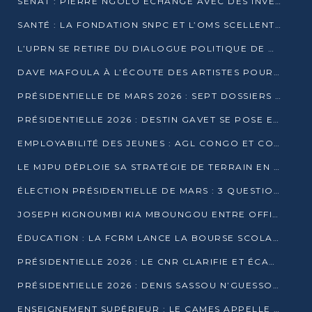
SÉNAT : PIERRE NGOLO ÉCHANGE AVEC DES INVESTISSEURS DU NUMÉRIQUE
SANTÉ : LA FONDATION SNPC ET L’OMS SCELLENT UN PARTENARIAT STRATÉGIQUE DE TROIS ANS
L’UPRN SE RETIRE DU DIALOGUE POLITIQUE DE DJAMBALA : TENSIONS DANS LE PRÉ-ÉLECTORAL CONGOLAIS
DAVE MAFOULA À L’ÉCOUTE DES ARTISTES POUR REDÉFINIR SA POLITIQUE CULTURELLE
PRÉSIDENTIELLE DE MARS 2026 : SEPT DOSSIERS DE CANDIDATURE ENREGISTRÉS À LA CLÔTURE DES DÉPÔTS
PRÉSIDENTIELLE 2026 : DESTIN GAVET SE POSE EN CANDIDAT DU « RAS-LE-BOL »
EMPLOYABILITÉ DES JEUNES : AGL CONGO ET CONGO TERMINAL S’ALLIENT À UCAC-ICAM
LE MJPU DÉPLOIE SA STRATÉGIE DE TERRAIN EN FAVEUR DE DSN
ÉLECTION PRÉSIDENTIELLE DE MARS : 3 QUESTIONS À UN EXPERT CONGOLAIS DE LA CYBERSÉCURITÉ
JOSEPH KIGNOUMBI KIA MBOUNGOU ENTRE OFFICIELLEMENT EN COURSE POUR LA PRÉSIDENTIELLE
ÉDUCATION : LA FCRM LANCE LA BOURSE SCOLAIRE FRANCINE-NTOUMI POUR PROMOUVOIR LES FILIÈRES SCIENTIFIQUES
PRÉSIDENTIELLE 2026 : LE CNR CLARIFIE ET ÉCARTE LA CANDIDATURE DU PASTEUR NTUMI
PRÉSIDENTIELLE 2026 : DENIS SASSOU N’GUESSO ANNONCE OFFICIELLEMENT SA CANDIDATURE
ENSEIGNEMENT SUPÉRIEUR : LE CAMES APPELLE À UNE UNIVERSITÉ AFRICAINE AXÉE SUR L’EMPLOYABILITÉ