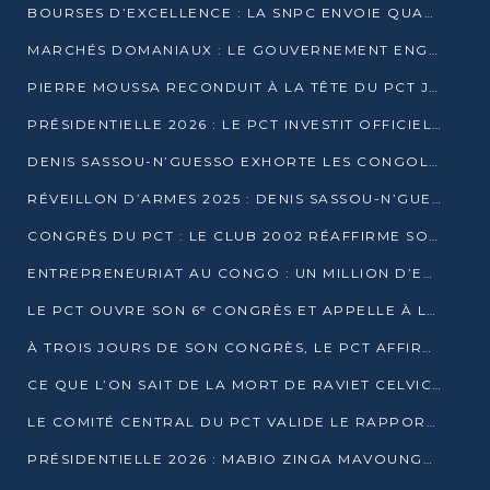
BOURSES D’EXCELLENCE : LA SNPC ENVOIE QUATRE NOUVEAUX TALENTS CONGOLAIS SE FORMER À BAKOU
MARCHÉS DOMANIAUX : LE GOUVERNEMENT ENGAGE LA STRUCTURATION DES TAXES D’ASSAINISSEMENT
PIERRE MOUSSA RECONDUIT À LA TÊTE DU PCT JUSQU’EN 2031
PRÉSIDENTIELLE 2026 : LE PCT INVESTIT OFFICIELLEMENT DENIS SASSOU NGUESSO
DENIS SASSOU-N’GUESSO EXHORTE LES CONGOLAIS À L’UNITÉ ET AU FAIR-PLAY DÉMOCRATIQUE EN 2026
RÉVEILLON D’ARMES 2025 : DENIS SASSOU-N’GUESSO GARANTIT DES ÉLECTIONS 2026 PAISIBLES ET SÉCURISÉES
CONGRÈS DU PCT : LE CLUB 2002 RÉAFFIRME SON SOUTIEN À DENIS SASSOU-N’GUESSO POUR 2026
ENTREPRENEURIAT AU CONGO : UN MILLION D’EUROS POUR FINANCER LES STARTUPS DÈS 2026
LE PCT OUVRE SON 6ᵉ CONGRÈS ET APPELLE À LA CANDIDATURE DE DENIS SASSOU NGUESSO
À TROIS JOURS DE SON CONGRÈS, LE PCT AFFIRME AVOIR ATTEINT TOUS SES OBJECTIFS
CE QUE L’ON SAIT DE LA MORT DE RAVIET CELVIC N’TSIANTSIE
LE COMITÉ CENTRAL DU PCT VALIDE LE RAPPORT DU CONGRÈS ET SOUTIENT DENIS SASSOU N’GUESSO
PRÉSIDENTIELLE 2026 : MABIO ZINGA MAVOUNGOU DÉCLARE SA CANDIDATURE ET CHARGE LE BILAN DU PCT