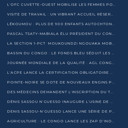
L’OFC CUVETTE-OUEST MOBILISE LES FEMMES POUR ACCUEILLIR LE PRÉSIDENT DE LA RÉPUBLIQUE
VISITE DE TRAVAIL : UN VIBRANT ACCUEIL RÉSERVÉ À DENIS SASSOU-N’GUESSO PAR L’ASSOCIATION « LES AMIS DE WOMO »
LÉKOUMOU : PLUS DE 900 ENFANTS AUTOCHTONES REÇOIVENT DES KITS SCOLAIRES GRÂCE À L’ESPACE OPOKO
PASCAL TSATY-MABIALA ÉLU PRÉSIDENT DU CONSEIL NATIONAL DE L’UPADS
LA SECTION 1-PCT MOUKOUNDZI NGOUAKA MOBILISE 100 000 FCFA POUR LE 6ᵉ CONGRÈS DU PARTI
BASSIN DU CONGO : LE FONDS BLEU SÉDUIT LES BAILLEURS À BELÉM
JOURNÉE MONDIALE DE LA QUALITÉ : AGL CONGO FORME ET SENSIBILISE LES JEUNES TALENTS
L’ACPE LANCE LA CERTIFICATION OBLIGATOIRE DES CONTRATS DE TRAVAIL DES TRANSPORTEURS
POINTE-NOIRE SE DOTE DE NOUVEAUX ENGINS POUR L’ASSAINISSEMENT ET L’ENTRETIEN ROUTIER
DES MÉDECINS DEMANDENT L’INSCRIPTION DU TRAITEMENT DU PIED-BOT DANS LES CURSUS UNIVERSITAIRES
DÉNIS SASSOU N’GUESSO INAUGURE L’USINE DE VALORISATION DU GAZ ASSOCIÉ
DENIS SASSOU-N’GUESSO LANCE UNE SÉRIE DE PROJETS DANS LE KOUILOU
AGRICULTURE : LE CONGO LANCE LES ZAP D’INONI ET YONO