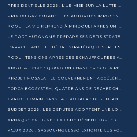
PRÉSIDENTIELLE 2026 : L’UE MISE SUR LA LUTTE CONTRE LA DÉSINFORMATION
PRIX DU GAZ BUTANE : LES AUTORITÉS IMPOSENT LE RESPECT DES PRIX RÉGLEMENTÉS
POOL : LA VIE REPREND À MINDOULI APRÈS UN INCIDENT ARMÉ SUR LA RN1
LE PORT AUTONOME PRÉPARE SES DÉFIS STRATÉGIQUES DE 2026
L’ARPCE LANCE LE DÉBAT STRATÉGIQUE SUR LES DONNÉES, L’IA ET LA FINANCE NUMÉRIQUE AU CONGO
POOL : TENSIONS APRÈS DES ÉCHAUFFOURÉES ARMÉES ENTRE DGSP ET EX-MILICIENS NINJA
ANGOLA-LIBRE : QUAND UN CHANTIER SCOLAIRE DEVIENT LE MIROIR D’UN CONGO EN MOUVEMENT
PROJET MOSALA : LE GOUVERNEMENT ACCÉLÈRE L’INSERTION DES JEUNES EN 2026
FORCA ECOSYSTEM, QUATRE ANS DE RECHERCHE DE TERRAIN AVANT UN LANCEMENT OFFICIEL EN 2026
TRAFIC HUMAIN DANS LA LIKOUALA : DES ENFANTS AUTOCHTONES RÉDUITS AU TRAVAIL FORCÉ
BUDGET 2026 : LES DÉPUTÉS ADOPTENT UNE LOI DES FINANCES DE PLUS DE 2500 MILLIARDS FCFA
ARNAQUE EN LIGNE : LA LCDE DÉMENT TOUTE CAMPAGNE DE RECRUTEMENT
VŒUX 2026 : SASSOU-NGUESSO EXHORTE LES FORCES VIVES À RENFORCER L’UNITÉ