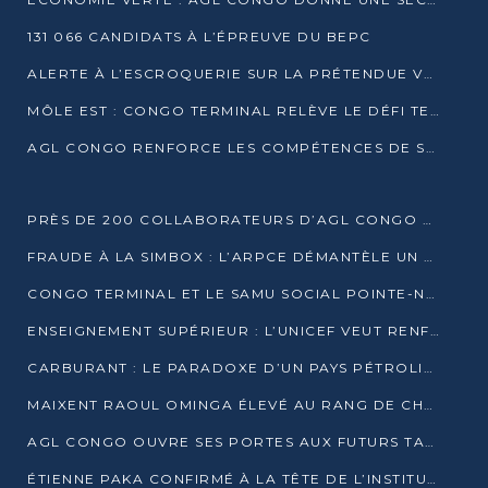
131 066 CANDIDATS À L’ÉPREUVE DU BEPC
ALERTE À L’ESCROQUERIE SUR LA PRÉTENDUE VENTE DE PARCELLES AFAT
MÔLE EST : CONGO TERMINAL RELÈVE LE DÉFI TECHNIQUE DES SABLES BITUMINEUX
AGL CONGO RENFORCE LES COMPÉTENCES DE SES ÉQUIPES AVEC LA CERTIFICATION CACES® R483
PRÈS DE 200 COLLABORATEURS D’AGL CONGO EN FORMATION JUSQU’EN JUILLET
FRAUDE À LA SIMBOX : L’ARPCE DÉMANTÈLE UN RÉSEAU UTILISANT DES CARTES SIM OUGANDAISES
CONGO TERMINAL ET LE SAMU SOCIAL POINTE-NOIRE RENOUVELLENT LEUR PARTENARIAT EN FAVEUR DES JEUNES VULNÉRABLES
ENSEIGNEMENT SUPÉRIEUR : L’UNICEF VEUT RENFORCER LA RECHERCHE SUR LES QUESTIONS DE L’ENFANCE
CARBURANT : LE PARADOXE D’UN PAYS PÉTROLIER CONFRONTÉ À DES PÉNURIES RÉCURRENTES
MAIXENT RAOUL OMINGA ÉLEVÉ AU RANG DE CHEVALIER DE L’ORDRE DE L’AMITIÉ ENTRE LA RUSSIE ET LE CONGO
AGL CONGO OUVRE SES PORTES AUX FUTURS TALENTS DE LA LOGISTIQUE
ÉTIENNE PAKA CONFIRMÉ À LA TÊTE DE L’INSTITUT GÉOGRAPHIQUE NATIONAL