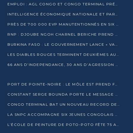
EMPLOI : AGL CONGO ET CONGO TERMINAL PRÉSÉLECTIONNENT PLUS DE 70 JEUNES À POINTE-NOIRE
INTELLIGENCE ÉCONOMIQUE NATIONALE ET PARTENARIATS INTERNATIONAUX : VERS UNE DOCTRINE SOUVERAINE DE SÉCURITÉ ÉCONOMIQUE
PRÈS DE 700 000 EVP MANUTENTIONNÉS EN SIX MOIS PAR CONGO TERMINAL
RNP : DJOUBE NGOH CHARNEL BERICHE PREND LES RÊNES DU PARTI
BURKINA FASO : LE GOUVERNEMENT LANCE « VACANCES UTILES 2026 » POUR FORMER LES ÉLÈVES À 15 MÉTIERS
LES DIABLES ROUGES TERMINENT DEUXIÈMES AU CHAMPIONNAT D’AFRIQUE ZONE 3
66 ANS D’INDEPENDANCE, 30 ANS D’AGRESSION RWAN DAISE : 4 PRESIDENCES, UN ECHEC COLLECTIF
PORT DE POINTE-NOIRE : LE MÔLE EST PREND FORME ET VISE LES GÉANTS DES MERS
CONSTANT SERGE BOUNDA PORTE LE MESSAGE DE COMPASSION DE DENIS SASSOU NGUESSO EN IRAN
CONGO TERMINAL BAT UN NOUVEAU RECORD DE PRODUCTIVITÉ AU PORT DE POINTE-NOIRE
LA SNPC ACCOMPAGNE SIX JEUNES CONGOLAIS AUX OLYMPIADES PANAFRICAINES DE MATHÉMATIQUES
L’ÉCOLE DE PEINTURE DE POTO-POTO FÊTE 75 ANS AU SERVICE DE L’ART CONGOLAIS