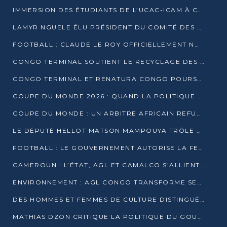
IMMERSION DES ÉTUDIANTS DE L’UCAC-ICAM À CONGO TERMINAL
LAMYR NGUELE ÉLU PRÉSIDENT DU COMITÉ DES MEMBRES D’HONNEUR DU PCT
FOOTBALL : CLAUDE LE ROY OFFICIELLEMENT NOMMÉ SÉLECTIONNEUR DU CONGO
CONGO TERMINAL SOUTIENT LE RECYCLAGE DES DÉCHETS PLASTIQUES À POINTE-NOIRE
CONGO TERMINAL ET RENATURA CONGO POURSUIVENT LEUR COMBAT POUR LA BIODIVERSITÉ
COUPE DU MONDE 2026 : QUAND LA POLITIQUE MENACE L’UNIVERSALITÉ DU FOOTBALL
COUPE DU MONDE : UN ARBITRE AFRICAIN REFUSÉ À L’ENTRÉE DES ÉTATS-UNIS
LE DÉPUTÉ HELLOT MATSON MAMPOUYA FRÔLE LA MORT LORS D’UNE EMBUSCADE DZNS LE POOL
FOOTBALL : LE GOUVERNEMENT AUTORISE LA FECOFOOT À OCCUPER LES COMPLEXES SPORTIFS
CAMEROUN : L’ÉTAT, AGL ET CAMALCO S’ALLIENT POUR UN MÉGA-PROJET FERROVIAIRE
ENVIRONNEMENT : AGL CONGO TRANSFORME SES DÉCHETS EN OUTILS DE FORMATION
DES HOMMES ET FEMMES DE CULTURE DISTINGUÉS POUR LEUR ENGAGEMENT PAR BANTOU CULTURE
MATHIAS DZON CRITIQUE LA POLITIQUE DU GOUVERNEMENT ET ALERTE SUR LA DETTE DU CONGO