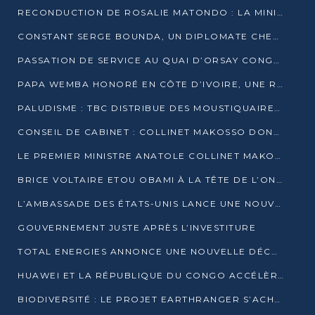
RECONDUCTION DE ROSALIE MATONDO : LA MINISTRE PROMET D’ACCÉLÉRER LE TRAITEMENT DES DOSSIERS ET DE RELEVER DE NOUVEAUX DÉFIS
CONSTANT SERGE BOUNDA, UN DIPLOMATE CHEVRONNÉ AUX COMMANDES DES AFFAIRES ÉTRANGÈRES
PASSATION DE SERVICE AU QUAI D’ORSAY CONGOLAIS : GAKOSSO PASSE LE FLAMBEAU À BOUNDA
PAPA WEMBA HONORÉ EN CÔTE D’IVOIRE, UNE RUE PORTE DÉSORMAIS SON NOM
PALUDISME : TBC DISTRIBUE DES MOUSTIQUAIRES DANS DEUX CSI DE BRAZZAVILLE
CONSEIL DE CABINET : COLLINET MAKOSSO DONNE SES DERNIÈRES ORIENTATIONS
LE PREMIER MINISTRE ANATOLE COLLINET MAKOSSO DÉMISSIONNE AVEC SON GOUVERNEMENT
BRICE VOLTAIRE ETOU OBAMI À LA TÊTE DE L’ONEC-C POUR TROIS ANS
L’AMBASSADE DES ÉTATS-UNIS LANCE UNE NOUVELLE COHORTE DU PROGRAMME ACCESS MICRO-SCHOLARSHIP
GOUVERNEMENT JUSTE APRÈS L’INVESTITURE
TOTAL ENERGIES ANNONCE UNE NOUVELLE DÉCOUVERTE D’HYDROCARBURES SUR LE PERMIS MOHO AU LARGE DU CONGO
HUAWEI ET LA RÉPUBLIQUE DU CONGO ACCÉLÈRENT LEUR PARTENARIAT
BIODIVERSITÉ : LE PROJET EARTHRANGER S’ACHÈVE, MAIS LES DÉFIS DEMEURENT