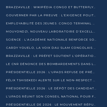
BRAZZAVILLE : WIKIPÉDIA CONGO ET BUTTERFLY SCELLENT UN PARTENARIAT POUR STRUCTURER LE BÉNÉVOLAT NUMÉRIQUE
GOUVERNER PAR LA PREUVE : L’EXIGENCE POLITIQUE DU XXIᵉ SIÈCLE
EMPLOYABILITÉ DES JEUNES :CONGO TERMINAL S’ALLIE À L’ESCIC POUR RAPPROCHER L’ÉCOLE DU TERRAIN
MOUYONDZI, NOUVEAU LABORATOIRE D’EXCELLENCE PÉDAGOGIQUE AVEC L’ENFICE
SCIENCE : L’ACADÉMIE NATIONALE RENFORCE SON ÉQUIPE ET TRACE SA FEUILLE DE ROUTE 2026
CARDY YOUELO, LA VOIX DAU SLAM CONGOLAIS QUI INTERPELLE LE MONDE
BRAZZAVILLE : LE PRÉFET SOUTIENT L’OPÉRATION « ZÉRO KULUNA » ET APPELLE À LA VIGILANCE CITOYENNE
LE CNR DÉNONCE DES BOMBARDEMENTS DANS LE POOL ET ACCUSE LE GOUVERNEMENT
PRÉSIDENTIELLE 2026 : L’UPADS REFUSE DE PRÉSENTER UN CANDIDAT ET DÉNONCE UN PROCESSUS NON CRÉDIBLE
FÉLIX TSHISEKEDI ALERTE SUR LE NON-RESPECT DES ENGAGEMENTS DE PAIX APRÈS SA RENCONTRE AVEC D. SASSOU-NGUESSO
PRÉSIDENTIELLE 2026 : LE DÉPÔT DES CANDIDATURES OUVERT DU 29 JANVIER AU 12 FÉVRIER
L’UPADS RÉUNIT SON CONSEIL NATIONAL POUR FIXER SA LIGNE POLITIQUE À DEUX MOIS DE LA PRÉSIDENTIELLE
PRÉSIDENTIELLE DE 2026 : LE MOUVEMENT RÉPUBLICAIN DÉNONCE UNE CONVOCATION ÉLECTORALE « OPAQUE ET PRÉCIPITÉE »