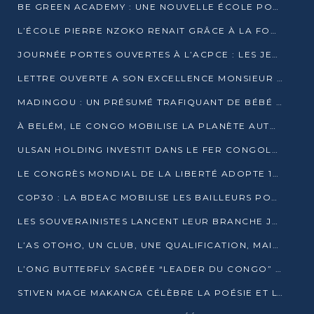
BE GREEN ACADEMY : UNE NOUVELLE ÉCOLE POUR LES MÉTIERS DE L’ÉCOLOGIE À POINTE-NOIRE
L’ÉCOLE PIERRE NZOKO RENAIT GRÂCE À LA FONDATION MUCODEC
JOURNÉE PORTES OUVERTES À L’ACPCE : LES JEUNES EN IMMERSION DANS L’ENTREPRISE
LETTRE OUVERTE A SON EXCELLENCE MONSIEUR DENIS SASSOU NGUESSO, PRESIDENT DE LAREPUBLIQUE DU CONGO
MADINGOU : UN PRÉSUMÉ TRAFIQUANT DE BÉBÉ CHIMPANZÉ FIXÉ SUR SON SORT LE 20 NOVEMBRE
À BELÉM, LE CONGO MOBILISE LA PLANÈTE AUTOUR DU FONDS BLEU POUR LE BASSIN DU CONGO
ULSAN HOLDING INVESTIT DANS LE FER CONGOLAIS
LE CONGRÈS MONDIAL DE LA LIBERTÉ ADOPTE 14 RÉSOLUTIONS HISTORIQUES
COP30 : LA BDEAC MOBILISE LES BAILLEURS POUR LE FONDS BLEU DU BASSIN DU CONGO
LES SOUVERAINISTES LANCENT LEUR BRANCHE JEUNE À BRAZZAVILLE
L’AS OTOHO, UN CLUB, UNE QUALIFICATION, MAIS ENCORE DES DOUTES
L’ONG BUTTERFLY SACRÉE “LEADER DU CONGO” AU PRIX D’EXCELLENCE 2025
STIVEN MAGE MAKANGA CÉLÈBRE LA POÉSIE ET L’HUMAIN AVEC SON RECUEIL “HECTARE”