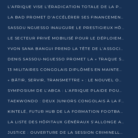
L’AFRIQUE VISE L’ÉRADICATION TOTALE DE LA POLIOMYÉLITE D’ICI 2026
LA BAD PROMET D’ACCÉLÉRER SES FINANCEMENTS AVEC LE MINISTÈRE DE L’ASSAINISSEMENT
SASSOU NGUESSO INAUGURE LE PRESTIGIEUX HÔTEL KEMPINSKI BRAZZAVILLE
LE SECTEUR PRIVÉ MOBILISÉ POUR LE DÉPLOIEMENT DE 19 MINI-CENTRALES SOLAIRES
YVON SANA BANGUI PREND LA TÊTE DE L’ASSOCIATION DES BANQUES CENTRALES AFRICAINES
DENIS SASSOU-NGUESSO PROMET LA « TRAQUE SANS RELÂCHE » DU GRAND BANDITISME
13 MILITAIRES CONGOLAIS DIPLÔMÉS EN MAINTENANCE INDUSTRIELLE APRÈS TROIS ANS DE FORMATION À L’UNIVERSITÉ MARIEN-NGOUABI
« BÂTIR, SERVIR, TRANSMETTRE » : LE NOUVEL OUVRAGE QUI INTERPELLE LES COLLECTIVITÉS
SYMPOSIUM DE L’ABCA : L’AFRIQUE PLAIDE POUR UN FINANCEMENT CLIMATIQUE ÉQUITABLE
TAEKWONDO : DEUX JUNIORS CONGOLAIS À LA FINALE D’OPEN SYRIES 2025 À ABIDJAN
KINTELÉ, FUTUR HUB DE LA FORMATION FOOTBALLISTIQUE AFRICAINE ?
LA LISTE DES HÔPITAUX GÉNÉRAUX S’ALLONGE AU CONGO
JUSTICE : OUVERTURE DE LA SESSION CRIMINELLE À BRAZZAVILLE AVEC 52 DOSSIERS AU RÔLE