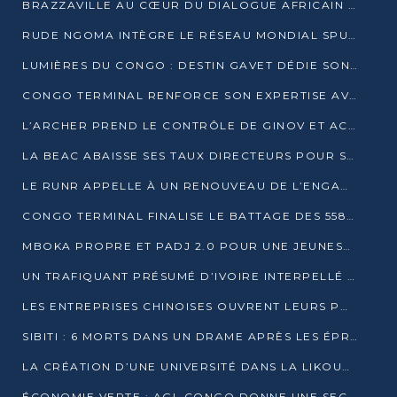
BRAZZAVILLE AU CŒUR DU DIALOGUE AFRICAIN SUR LES OBJECTIFS DE DÉVELOPPEMENT DURABLE
RUDE NGOMA INTÈGRE LE RÉSEAU MONDIAL SPUTNIK PRO APRÈS UNE FORMATION À MOSCOU
LUMIÈRES DU CONGO : DESTIN GAVET DÉDIE SON PRIX À L’UNITÉ NATIONALE ET À LA JEUNESSE
CONGO TERMINAL RENFORCE SON EXPERTISE AVEC NEUF NOUVEAUX FORMATEURS EN ENGINS PORTUAIRES
L’ARCHER PREND LE CONTRÔLE DE GINOV ET ACCÉLÈRE SON VIRAGE NUMÉRIQUE
LA BEAC ABAISSE SES TAUX DIRECTEURS POUR SOUTENIR LA CROISSANCE EN ZONE CEMAC
LE RUNR APPELLE À UN RENOUVEAU DE L’ENGAGEMENT MILITANT
CONGO TERMINAL FINALISE LE BATTAGE DES 558 PIEUX DU FUTUR QUAI DU MÔLE EST
MBOKA PROPRE ET PADJ 2.0 POUR UNE JEUNESSE PLUS AUTONOME
UN TRAFIQUANT PRÉSUMÉ D’IVOIRE INTERPELLÉ À DOLISIE
LES ENTREPRISES CHINOISES OUVRENT LEURS PORTES AUX JEUNES DIPLÔMÉS
SIBITI : 6 MORTS DANS UN DRAME APRÈS LES ÉPREUVES DU BEPC
LA CRÉATION D’UNE UNIVERSITÉ DANS LA LIKOUALA AU CŒUR D’UNE RÉFLEXION NATIONALE
ÉCONOMIE VERTE : AGL CONGO DONNE UNE SECONDE VIE À SES DÉCHETS INDUSTRIELS