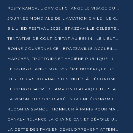
PESTY KANGA, L’OPV QUI CHANGE LE VISAGE DU REPORTAGE AU CONGO
JOURNÉE MONDIALE DE L’AVIATION CIVILE : LE CONGO MISE SUR L’INNOVATION ET LA SÉCURITÉ
BILILI BD FESTIVAL 2025 : BRAZZAVILLE CÉLÈBRE DIX ANS DE CRÉATION GRAPHIQUE AFRICAINE
TENTATIVE DE COUP D’ÉTAT AU BÉNIN : LE LIEUTENANT-COLONEL TIGRI S’AUTOPROCLAME CHEF D’UN COMITÉ MILITAIRE
BONNE GOUVERNANCE : BRAZZAVILLE ACCUEILLE LES PREMIÈRES JOURNÉES CONGOLAISES DE L’ÉVALUATION
MARCHÉS, TROTTOIRS ET HYGIÈNE PUBLIQUE : LE GOUVERNEMENT DURCIT LE TON
LE CONGO LANCE SON SYSTÈME NUMÉRIQUE DE VÉRIFICATION DU BOIS
DES FUTURS JOURNALISTES INITIÉS À L’ÉCONOMIE BLEUE DURABLE
LE CONGO SACRÉ CHAMPION D’AFRIQUE DU SLAM 2025
LA VISION DU CONGO AXÉE SUR UNE ÉCONOMIE BAS CARBONE AU RENDEZ-VOUS DE MONACO 2025
RECONNAISSANCE : HONNEUR À PARIS POUR MAIXENT RAOUL OMINGA
CANAL+ RELANCE LA CHAÎNE CAN ET DÉVOILE UNE OFFRE EXCEPTIONNELLE POUR DÉCEMBRE
LA DETTE DES PAYS EN DÉVELOPPEMENT ATTEINT UN SOMMET HISTORIQUE ENTRE 2022 ET 2024