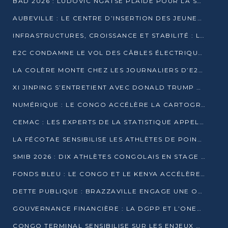
BAD 2026 : LUDOVIC NGATSÉ PLAIDE POUR LA SOUVERAINETÉ FINANCIÈRE AFRICAINE
AUBEVILLE : LE CENTRE D’INSERTION DES JEUNES PRÊT À OUVRIR SES PORTES
INFRASTRUCTURES, CROISSANCE ET STABILITÉ : LA GUINÉE AFFÛTE SES AMBITIONS
E2C CONDAMNE LE VOL DES CÂBLES ÉLECTRIQUES APRÈS UNE VIDÉO VIRALE
LA COLÈRE MONTE CHEZ LES JOURNALIERS D’E2C QUI DÉNONCENT 20 ANS DE PRÉCARITÉ
XI JINPING S’ENTRETIENT AVEC DONALD TRUMP À BEIJING
NUMÉRIQUE : LE CONGO ACCÉLÈRE LA CARTOGRAPHIE DE SES INFRASTRUCTURES DIGITALES
CEMAC : LES EXPERTS DE LA STATISTIQUE APPELLENT À RENFORCER LA SÉCURISATION DES DONNÉES
LA FÉCOTAE SENSIBILISE LES ATHLÈTES DE POINTE-NOIRE À L’HYGIÈNE ALIMENTA
SMIB 2026 : DIX ATHLÈTES CONGOLAIS EN STAGE AU KENYA
FONDS BLEU : LE CONGO ET LE KENYA ACCÉLÈRENT LA MOBILISATION DES FINANCEMENTS
DETTE PUBLIQUE : BRAZZAVILLE ENGAGE UNE OPÉRATION DE RACHAT DE 575 MILLIONS DE DOLLARS
GOUVERNANCE FINANCIÈRE : LA DGPP ET L’ONEC-C VERS UN PARTENARIAT POUR ASSAINIR LES ENTREPRISES PUBLIQUES
CONGO TERMINAL SENSIBILISE SUR LES ENJEUX DE LA SANTÉ MENTALE EN