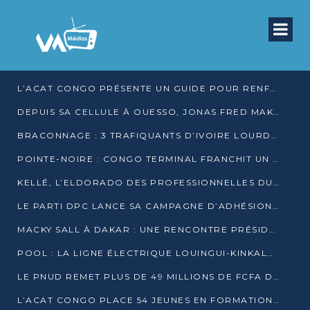
L’ACAT CONGO PRÉSENTE UN GUIDE POUR RENFORCER LES GARANTIES JUDICIAIRES EN GARDE À VUE
DEPUIS SA CELLULE À OUESSO, JONAS FRED MAKITA DÉNONCE CE QU’IL QUALIFIE DE DÉNI DE JUSTICE
BRACONNAGE : 3 TRAFIQUANTS D’IVOIRE LOURDEMENT CONDAMNÉS À DJAMBALA
POINTE-NOIRE : CONGO TERMINAL FRANCHIT UN CAP HISTORIQUE AVEC 99 MOUVEMENTS/HEURE
KELLÉ, L’ELDORADO DES PROFESSIONNELLES DU SEXE
LE PARTI DPC LANCE SA CAMPAGNE D’ADHÉSIONS ET VEUT STRUCTURER SA PRÉSENCE DANS LES 15 DÉPARTEMENTS
MACKY SALL À DAKAR : UNE RENCONTRE PRÉSIDENTIELLE QUI DIVISE L’OPINION SÉNÉGALAISE
POOL : LA LIGNE ÉLECTRIQUE LOUINGUI-KINKALA-BOKO MISE EN SERVICE
LE PNUD REMET PLUS DE 49 MILLIONS DE FCFA D’ÉQUIPEMENTS POUR ACCÉLÉRER LA NUMÉRISATION DU SYSTÈME DE SANTÉ
L’ACAT CONGO PLACE 54 JEUNES EN FORMATION PROFESSIONNELLE