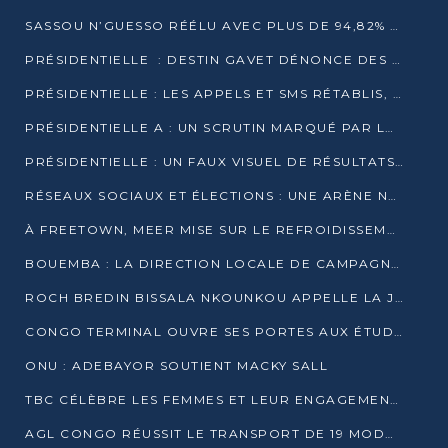
SASSOU N’GUESSO RÉÉLU AVEC PLUS DE 94,82% DES VOIX
PRÉSIDENTIELLE : DESTIN GAVET DÉNONCE DES IRRÉGULARITÉS ET REVENDIQUE LA VICTOIRE
PRÉSIDENTIELLE : LES APPELS ET SMS RÉTABLIS, INTERNET RESTE BLOQUÉ
PRÉSIDENTIELLE A : UN SCRUTIN MARQUÉ PAR LA COUPURE D’INTERNET ET UNE AFFLUENCE TIMIDE À BRAZZAVILLE
PRÉSIDENTIELLE : UN FAUX VISUEL DE RÉSULTATS CIRCULE
RÉSEAUX SOCIAUX ET ÉLECTIONS : UNE ARÈNE NUMÉRIQUE EN PLEINE MUTATION AU CONGO
À FREETOWN, MEER MISE SUR LE REFROIDISSEMENT PASSIF FACE À LA CHALEUR EXTRÊME
BOUEMBA : LA DIRECTION LOCALE DE CAMPAGNE DE DENIS SASSOU N’GUESSO MULTIPLIE LES ACTIVITÉS DE MOBILISATION
ROCH BREDIN BISSALA NKOUNKOU APPELLE LA JEUNESSE DE GOMA TSÉ-TSÉ À UN VOTE MASSIF POUR DENIS SASSOU NGUESSO
CONGO TERMINAL OUVRE SES PORTES AUX ÉTUDIANTS EN TRANSPORT ET LOGISTIQUE
ONU : ADEBAYOR SOUTIENT MACKY SALL
TBC CÉLÈBRE LES FEMMES ET LEUR ENGAGEMENT À L’OCCASION DU 8 MARS
AGL CONGO RÉUSSIT LE TRANSPORT DE 19 MODULES HORS GABARIT ENTRE POINTE-NOIRE ET BRAZZAVILLE