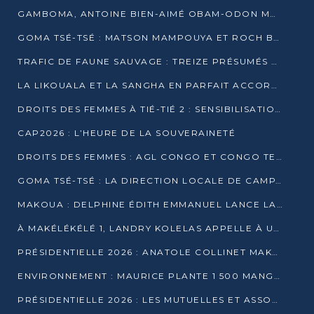
GAMBOMA, ANTOINE BIEN-AIMÉ OBAM-ODON MOBILISE LES 32 148 ÉLECTEURS EN FAVEUR DE DENIS SASSOU NGUESSO
GOMA TSÉ-TSÉ : MATSON MAMPOUYA ET ROCH BREDIN BISSALA NKOUNKOU EN CAMPAGNE DE PROXIMITÉ
TRAFIC DE FAUNE SAUVAGE : TREIZE PRÉSUMÉS TRAFIQUANTS INTERPELLÉS AU CONGO EN 2025
LA LIKOUALA ET LA SANGHA EN PARFAIT ACCORD AVEC LE PROJET DE SOCIÉTÉ DU CANDIDAT DENIS SASSOU-N’GUESSO
DROITS DES FEMMES À TIÉ-TIÉ 2 : SENSIBILISATION ET PÉDAGOGIE SUR LE DROIT DE VOTE
CAP2026 : L’HEURE DE LA SOUVERAINETÉ
DROITS DES FEMMES : AGL CONGO ET CONGO TERMINAL METTENT EN AVANT LE LEADERSHIP FÉMININ
GOMA TSÉ-TSÉ : LA DIRECTION LOCALE DE CAMPAGNE INTENSIFIE LA SENSIBILISATION DANS LES VILLAGES
MAKOUA : DELPHINE ÉDITH EMMANUEL LANCE LA CAMPAGNE POUR DENIS SASSOU-N’GUESSO
À MAKÉLÉKÉLÉ 1, LANDRY KOLELAS APPELLE À UNE MOBILISATION MASSIVE EN FAVEUR DE DENIS SASSOU-N’GUESSO
PRÉSIDENTIELLE 2026 : ANATOLE COLLINET MAKOSSO DÉFEND LE PROJET DE SOCIÉTÉ DE DENIS SASSOU NGUESSO
ENVIRONNEMENT : MAURICE PLANTE 1 500 MANGROVES POUR HONORER WANGARI MAATHAI
PRÉSIDENTIELLE 2026 : LES MUTUELLES ET ASSOCIATIONS S’IMPLIQUENT DANS LA CAMPAGNE ÉLECTORALE À TIÉ-TIÉ 2 (POINTE-NOIRE)