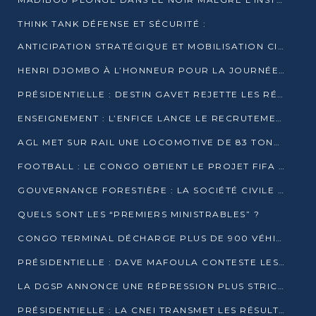
THINK TANK DÉFENSE ET SÉCURITÉ :
ANTICIPATION STRATÉGIQUE ET MOBILISATION CITOYENNE POUR NOTRE SOUVERAINETÉ NATIONALE
HENRI DJOMBO À L’HONNEUR POUR LA JOURNÉE MONDIALE DU THÉÂTRE
PRÉSIDENTIELLE : DESTIN GAVET REJETTE LES RÉSULTATS ET APPELLE À UN DIALOGUE NATIONAL
ENSEIGNEMENT : L’ENFICE LANCE LE RECRUTEMENT DE SA PREMIÈRE PROMOTION DE PROFESSEURS DES ÉCOLES
AGL MET SUR RAIL UNE LOCOMOTIVE DE 83 TONNES À POINTE-NOIRE
FOOTBALL : LE CONGO OBTIENT LE PROJET FIFA ARENA POUR SES 15 DÉPARTEMENTS
GOUVERNANCE FORESTIÈRE : LA SOCIÉTÉ CIVILE CONGOLAISE AFFICHE SES PRIORITÉS POUR 2026
QUELS SONT LES “PREMIERS MINISTRABLES” ?
CONGO TERMINAL DÉCHARGE PLUS DE 900 VÉHICULES EN QUELQUES HEURES
PRÉSIDENTIELLE : DAVE MAFOULA CONTESTE LES RÉSULTATS PROVISOIRES
LA DGSP ANNONCE UNE RÉPRESSION PLUS STRICTE CONTRE LES MOTO-TAXIS
PRÉSIDENTIELLE : LA CNEI TRANSMET LES RÉSULTATS PROVISOIRES À LA COUR CONSTITUTIONNELLE