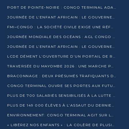
PORT DE POINTE-NOIRE : CONGO TERMINAL ADAPTE SON DRAGAGE AUX SABLES BITUMINEUX
JOURNÉE DE L’ENFANT AFRICAIN : LE GOUVERNEMENT RÉAFFIRME SON ENGAGEMENT POUR L’ACCÈS À L’EAU ET À L’ASSAINISSEMENT
FMI–CONGO : LA SOCIÉTÉ CIVILE EXIGE UNE RÉFORME DE LA FISCALITÉ PÉTROLIÈRE
JOURNÉE MONDIALE DES OCÉANS : AGL CONGO MOBILISE SES COLLABORATEURS POUR LA PRÉSERVATION DE LA BIODIVERSITÉ MARINE
JOURNÉE DE L’ENFANT AFRICAIN : LE GOUVERNEMENT MOBILISÉ POUR L’HYGIÈNE DANS LES ORPHELINATS
LCDE DÉMENT L’OUVERTURE D’UN PORTAIL DE RECRUTEMENT ET APPELLE À LA VIGILANCE
TRAVERSÉE DU MAYOMBE 2026 : UNE MARCHE POUR SENSIBILISER ET DÉPISTER AU DIABÈTE
BRACONNAGE : DEUX PRÉSUMÉS TRAFIQUANTS D’HIPPOPOTAME ÉCROUÉS À BRAZZAVILLE
CONGO TERMINAL OUVRE SES PORTES AUX FUTURS INGÉNIEURS DE L’UCAC-ICAM
PLUS DE 700 SALARIÉS SENSIBILISÉS À LA LUTTE CONTRE LA TUBERCULOSE À CONGO TERMINAL
PLUS DE 149 000 ÉLÈVES À L’ASSAUT DU DERNIER CEPE
ENVIRONNEMENT: CONGO TERMINAL AGIT SUR LE TERRAIN ET FORME LES PLUS JEUNES
« LIBÉREZ NOS ENFANTS » : LA COLÈRE DE PLUSIEURS MÈRES À BRAZZAVILLE CONTRE LA DGSP