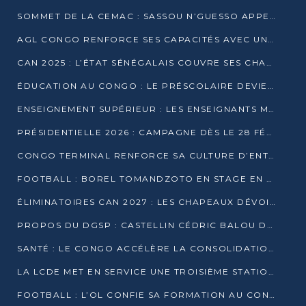
SOMMET DE LA CEMAC : SASSOU N’GUESSO APPELLE À LA VIGILANCE FACE AUX RISQUES ÉCONOMIQUES
AGL CONGO RENFORCE SES CAPACITÉS AVEC UNE GRUE DE 250 TONNES
CAN 2025 : L’ÉTAT SÉNÉGALAIS COUVRE SES CHAMPIONS D’AFRIQUE DE RÉCOMPENSES EXCEPTIONNELLES
ÉDUCATION AU CONGO : LE PRÉSCOLAIRE DEVIENT OBLIGATOIRE, LE BTS CONSACRÉ DIPLÔME D’ÉTAT
ENSEIGNEMENT SUPÉRIEUR : LES ENSEIGNANTS MAINTIENNENT LA GRÈVE ET EXIGENT UN ACCORD ÉCRIT AVEC L’ÉTAT
PRÉSIDENTIELLE 2026 : CAMPAGNE DÈS LE 28 FÉVRIER, SCRUTIN LES 12 ET 15 MARS
CONGO TERMINAL RENFORCE SA CULTURE D’ENTREPRISE AVEC LE PROGRAMME « WIN TOGETHER »
FOOTBALL : BOREL TOMANDZOTO EN STAGE EN ESPAGNE AVEC POLISSYA FC
ÉLIMINATOIRES CAN 2027 : LES CHAPEAUX DÉVOILÉS, LE CONGO FIXÉ SUR SON SORT
PROPOS DU DGSP : CASTELLIN CÉDRIC BALOU DÉNONCE DES PROPOS INTIMIDANTS
SANTÉ : LE CONGO ACCÉLÈRE LA CONSOLIDATION DE L’OFFRE DE SOINS
LA LCDE MET EN SERVICE UNE TROISIÈME STATION D’EAU POTABLE À MFILOU
FOOTBALL : L’OL CONFIE SA FORMATION AU CONGOLAIS CHRISTIAN BASSILA