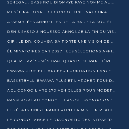
SÉNÉGAL : BASSIROU DIOMAYE FAYE NOMME AL AMINOU LÔ PREMIER MINISTRE
MUSÉE NATIONAL DU CONGO : UNE INAUGURATION PORTEUSE D’ESPOIR POUR LA CULTURE
ASSEMBLÉES ANNUELLES DE LA BAD : LA SOCIÉTÉ CIVILE CONGOLAISE À LA RECHERCHE DE PARTENAIRES POUR SES PROJETS
DENIS SASSOU-NGUESSO ANNONCE LA FIN DU VISA POUR LES AFRICAINS EN 2027
OIF : LE DR. COUMBA BÂ PORTE UNE VISION DE DIALOGUE, DE STABILITÉ ET DE RÉFORME À LA TÊTE
ÉLIMINATOIRES CAN 2027 : LES SÉLECTIONS AFRICAINES CONNAISSENT LEURS ADVERSAIRES
QUATRE PRÉSUMÉS TRAFIQUANTS DE PANTHÈRE ARRÊTÉS À EWO
EWAWA PLUS ET L’ARCHER FOUNDATION LANCENT UN CAMP DE BASKET POUR LES JEUNES À BRAZZAVILLE
BASKETBALL: EWAWA PLUS ET L’ARCHER FOUNDATION LANCENT UN CAMP POUR LES JEUNES
AGL CONGO LIVRE 270 VÉHICULES POUR MODERNISER LE TRANSPORT URBAIN
PASSEPORT AU CONGO : JEAN-OLESSONGO ONDAYE VEUT METTRE FIN AUX LENTEURS ADMINISTRATIVES
LES ÉTATS-UNIS FINANCERONT LA MISE EN PLACE DE JUSQU’À 50 CLINIQUES DE LUTTE CONTRE L’EBOLA
LE CONGO LANCE LE DIAGNOSTIC DES INFRASTRUCTURES SPORTIVES DU COMPLEXE DE KINTÉLÉ