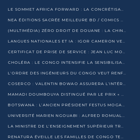
LE SOMMET AFRICA FORWARD : LA CONCRÉTISATION DE PARTENARIATS ÉQUILIBRÉS ET TOURNÉS VERS L’AVENIR ENTRE LE CONTINENT AFRICAIN ET LA FRANCE
NEA ÉDITIONS SACRÉE MEILLEURE BD / COMICS D’AFRIQUE AU KENYA
(MULTIMÉDIA) ZÉRO DROIT DE DOUANE : LA CHINE ET L’AFRIQUE VERS UNE PROXIMITÉ SANS PRÉCÉDENT (PAPIER GÉNÉRAL)
LANGUES NATIONALES ET IA : IGOR CAMERON VEUT ARRIMER LA STRATÉGIE IA À LA LOI SUR LA RECHERCHE
CERTIFICAT DE PRISE DE SERVICE : JEAN LUC MOUTHOU DÉMENT UNE « FAKE NEWS »
CHOLÉRA : LE CONGO INTENSIFIE LA SENSIBILISATION AU MARCHÉ DE TALANGAÏ
L’ORDRE DES INGÉNIEURS DU CONGO VEUT RENFORCER L’ÉTHIQUE ET LA CRÉDIBILITÉ DE LA PROFESSION
COSERCO : VALENTIN BOWAO ASSURERA L’INTÉRIM À LA TÊTE DU BUREAU EXÉCUTIF NATIONAL
MAMADI DOUMBOUYA DISTINGUÉ PAR LE PRIX « SUPER GRAND BÂTISSEUR BABACAR N’DIAYE »
BOTSWANA : L’ANCIEN PRÉSIDENT FESTUS MOGAE EST MORT À 86 ANS
UNIVERSITÉ MARIEN NGOUABI : ALFRED ROMUALD NGUYA POATY SOUTIENT UNE THÈSE SUR LE PARADOXE DE LA CROISSANCE EN ZONE CEMAC
LA MINISTRE DE L’ENSEIGNEMENT SUPÉRIEUR TRACE SA FEUILLE DE ROUTE
RENATURA ÉVEILLE LES FAMILLES DE CONGO TERMINAL À LA PROTECTION DE L’ENVIRONNEMENT