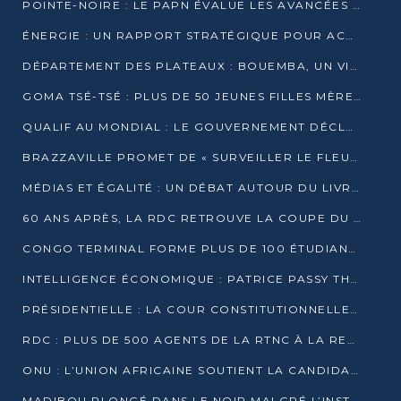
POINTE-NOIRE : LE PAPN ÉVALUE LES AVANCÉES DU MÔLE EST
ÉNERGIE : UN RAPPORT STRATÉGIQUE POUR ACCÉLÉRER LA TRANSITION AU CONGO
DÉPARTEMENT DES PLATEAUX : BOUEMBA, UN VIVIER ÉCONOMIQUE PRÊT À EXPLOSER
GOMA TSÉ-TSÉ : PLUS DE 50 JEUNES FILLES MÈRES SENSIBILISÉES À LA SANTÉ SEXUELLE
QUALIF AU MONDIAL : LE GOUVERNEMENT DÉCLARE LA JOURNÉE DU 1ER AVRIL 2026 CHÔMÉE ET PAYÉE
BRAZZAVILLE PROMET DE « SURVEILLER LE FLEUVE » APRÈS LA QUALIFICATION DE LA RDC AU MONDIAL
MÉDIAS ET ÉGALITÉ : UN DÉBAT AUTOUR DU LIVRE « CES FEMMES QUI REPRENNENT LE POUVOIR SUR LEUR VIE »
60 ANS APRÈS, LA RDC RETROUVE LA COUPE DU MONDE
CONGO TERMINAL FORME PLUS DE 100 ÉTUDIANTS AUX TECHNIQUES D’EMBAUCHE
INTELLIGENCE ÉCONOMIQUE : PATRICE PASSY THÉORISE UNE STRATÉGIE ADAPTÉE AUX CONTEXTES FRAGMENTÉS
PRÉSIDENTIELLE : LA COUR CONSTITUTIONNELLE CONFIRME LA VICTOIRE DE SASSOU NGUESSO AVEC 94,90 % DES SUFFRAGES
RDC : PLUS DE 500 AGENTS DE LA RTNC À LA RETRAITE, UNE PAGE SE TOURNE
ONU : L’UNION AFRICAINE SOUTIENT LA CANDIDATURE DE MACKY SALL
MADIBOU PLONGÉ DANS LE NOIR MALGRÉ L’INSTALLATION D’UN NOUVEAU TRANSFORMATEUR