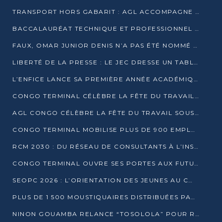
TRANSPORT HORS GABARIT : AGL ACCOMPAGNE LE DÉVELOPPEMENT DU SECTEUR BRASSICOLE AU CONGO
BACCALAURÉAT TECHNIQUE ET PROFESSIONNEL : 16 352 CANDIDATS LANCÉS DANS LES ÉPREUVES D’EPS
FAUX, OMAR JUNIOR DENIS N’A PAS ÉTÉ NOMMÉ AIDE DE CAMP ADJOINT DE DENIS SASSOU NGUESSO
LIBERTÉ DE LA PRESSE : LE JEC DRESSE UN TABLEAU PRÉOCCUPANT AU CONGO
L’ENFICE LANCE SA PREMIÈRE ANNÉE ACADÉMIQUE AVEC 100 FUTURS ENSEIGNANTS
CONGO TERMINAL CÉLÈBRE LA FÊTE DU TRAVAIL AVEC SES COLLABORATEURS À POINTE-NOIRE
AGL CONGO CÉLÈBRE LA FÊTE DU TRAVAIL SOUS LE SIGNE DE LA COHÉSION
CONGO TERMINAL MOBILISE PLUS DE 900 EMPLOYÉS AUTOUR DE LA SÉCURITÉ AU TRAVAIL
RCM 2030 : DU RÉSEAU DE CONSULTANTS À L’INSTRUMENT DE PUISSANCE EN AFRIQUE FRANCOPHONE
CONGO TERMINAL OUVRE SES PORTES AUX FUTURS INGÉNIEURS AU FORUM DES MÉTIERS D’UCAC-ICAM
SEOPC 2026 : L’ORIENTATION DES JEUNES AU CŒUR DE LA DEUXIÈME ÉDITION
PLUS DE 1 500 MOUSTIQUAIRES DISTRIBUÉES PAR AGL ET CONGO TERMINAL DANS LA LUTTE CONTRE LE PALUDISME
NINON GOUAMBA RELANCE “TOSOLOLA” POUR RENFORCER LE DIALOGUE AVEC LES CITOYENS