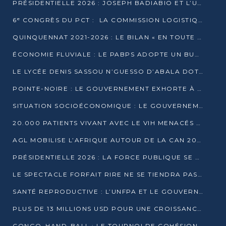
PRÉSIDENTIELLE 2026 : JOSEPH BADIABIO ET L’UDH-YUKI JOUENT LA PRUDENCE
6ᵉ CONGRÈS DU PCT : LA COMMISSION LOGISTIQUE ASSURE LA DISTRIBUTION DES KITS
QUINQUENNAT 2021-2026 : LE BILAN « EN TOUTE TRANSPARENCE » PRÉSENTÉ À LA PRESSE
ÉCONOMIE FLUVIALE : LE PABPS ADOPTE UN BUDGET 2026 DE PLUS DE 2,7 MILLIARDS FCFA
LE LYCÉE DENIS SASSOU N’GUESSO D’ABALA DOTÉ D’UNE SALLE MULTIMÉDIA
POINTE-NOIRE : LE GOUVERNEMENT EXHORTE À UN USAGE RESPONSABLE DU NOUVEAU MATÉRIEL MUNICIPAL
SITUATION SOCIOÉCONOMIQUE : LE GOUVERNEMENT INTERPELLÉ DEVANT LE SÉNAT
20.000 PATIENTS VIVANT AVEC LE VIH MENACÉS D’ARRÊT DE TRAITEMENT
AGL MOBILISE L’AFRIQUE AUTOUR DE LA CAN 2025
PRÉSIDENTIELLE 2026 : LA FORCE PUBLIQUE SE PRÉPARE À SÉCURISER LE SCRUTIN
LE SPECTACLE FORFAIT RIRE NE SE TIENDRA PAS LE 1ER JANVIER
SANTÉ REPRODUCTIVE : L’UNFPA ET LE GOUVERNEMENT AFFINENT LES PRIORITÉS DE 2026
PLUS DE 13 MILLIONS USD POUR UNE CROISSANCE VERTE ET SOUVERAINE
CONGO–HAND-BALL : LE TOURNOI DE COHÉSION ET DE FRATERNITÉ ALLUME SES LAMPIONS À BRAZZAVILLE