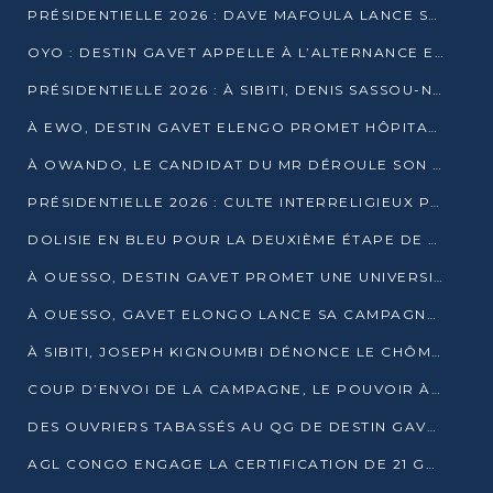
PRÉSIDENTIELLE 2026 : DAVE MAFOULA LANCE SA « VAGUE DU NOUVEAU DÉPART » À IMPFONDO
OYO : DESTIN GAVET APPELLE À L’ALTERNANCE ET À LA RESPONSABILITÉ DE LA JEUNESSE
PRÉSIDENTIELLE 2026 : À SIBITI, DENIS SASSOU-N’GUESSO PARIE SUR LES RESSOURCES DE LA LEKOUMOU
À EWO, DESTIN GAVET ELENGO PROMET HÔPITAL, CHEMIN DE FER ET AUDIT DES FINANCES PUBLIQUES
À OWANDO, LE CANDIDAT DU MR DÉROULE SON PROGRAMME DE “CHANGEMENT”
PRÉSIDENTIELLE 2026 : CULTE INTERRELIGIEUX POUR LA PAIX À OUENZÉ
DOLISIE EN BLEU POUR LA DEUXIÈME ÉTAPE DE CAMPAGNE DE DSN
À OUESSO, DESTIN GAVET PROMET UNE UNIVERSITÉ POUR LA SANGHA
À OUESSO, GAVET ELONGO LANCE SA CAMPAGNE SOUS LE SIGNE DU RENOUVEAU
À SIBITI, JOSEPH KIGNOUMBI DÉNONCE LE CHÔMAGE ET LES DÉFAILLANCES DE L’ÉTAT
COUP D’ENVOI DE LA CAMPAGNE, LE POUVOIR À POINTE-NOIRE, L’OPPOSITION À OUESSO ET SIBITI
DES OUVRIERS TABASSÉS AU QG DE DESTIN GAVET À 24 HEURES DE L’OUVERTURE DE LA CAMPAGNE
AGL CONGO ENGAGE LA CERTIFICATION DE 21 GRUTIERS AUX NORMES INTERNATIONALES