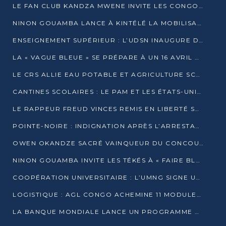
LE FAN CLUB KANDZA MWENE INVITE LES CONGOLAIS À UNE FORTE AFFLUENCE AU STADE DE KINTÉLÉ
NINON GOUAMBA LANCE À KINTÉLÉ LA MOBILISATION POUR L’INVESTITURE DR DSN
ENSEIGNEMENT SUPÉRIEUR : L’UDSN INAUGURE DES LABORATOIRES POUR BOOSTER LA FORMATION PRATIQUE
LA « VAGUE BLEUE » SE PRÉPARE À UN 16 AVRIL HISTORIQUE
LE CRS ALLIE EAU POTABLE ET AGRICULTURE SCOLAIRE AU CŒUR DE LA TRANSFORMATION DES ÉCOLES RURALES
CANTINES SCOLAIRES : LE PAM ET LES ÉTATS-UNIS AU CONTACT DES ÉCOLIERS DE KINKALA
LE RAPPEUR FREUD VINCES REMIS EN LIBERTÉ SOUS PRESSION MÉDIATIQUE
POINTE-NOIRE : INDIGNATION APRÈS L’ARRESTATION DU RAPPEUR FREUD VINCES
OWEN OKANDZE SACRÉ VAINQUEUR DU CONCOURS SLAM POUR LA VIE
NINON GOUAMBA INVITE LES TÉKÉS À « FAIRE BLOC » POUR PESER DANS LE DÉBAT NATIONAL
COOPÉRATION UNIVERSITAIRE : L’UMNG SIGNE UN ACCORD STRATÉGIQUE AVEC L’UNIVERSITÉ HAINAN EN CHINE
LOGISTIQUE : AGL CONGO ACHEMINE 11 MODULES GÉANTS JUSQU’À BRAZZAVILLE
LA BANQUE MONDIALE LANCE UN PROGRAMME DE 394 MILLIONS DE DOLLARS POUR LE BASSIN DU CONGO