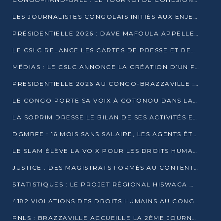
LES JOURNALISTES CONGOLAIS INITIÉS AUX ENJEUX DE L’ÉCONOMIE BLEUE
PRÉSIDENTIELLE 2026 : DAVE MAFOULA APPELLE LES CONGOLAIS À UN « NOUVEAU DÉPART »
LE CSLC RELANCE LES CARTES DE PRESSE ET RECONNAÎT OFFICIELLEMENT LES MÉDIAS EN LIGNE
MÉDIAS : LE CSLC ANNONCE LA CRÉATION D’UN FONDS D’APPUI À LA PRESSE
PRESIDENTIELLE 2026 AU CONGO-BRAZZAVILLE : UN CASTING ÉLARGI
LE CONGO PORTE SA VOIX À COTONOU DANS LA LUTTE CONTRE LA TUBERCULOSE
LA SOPRIM DRESSE LE BILAN DE SES ACTIVITÉS ET FIXE DE NOUVELLES PRIORITÉS
DGMRFE : 16 MOIS SANS SALAIRE, LES AGENTS ÉTOUFFENT DANS LE SILENCE
LE SLAM ÉLÈVE LA VOIX POUR LES DROITS HUMAINS À BRAZZAVILLE
JUSTICE : DES MAGISTRATS FORMÉS AU CONTENTIEUX DE LA PROPRIÉTÉ INTELLECTUELLE
STATISTIQUES : LE PROJET RÉGIONAL HISWACA OFFICIELLEMENT LANCÉ AU CONGO
4182 VIOLATIONS DES DROITS HUMAINS AU CONGO EN 2025 SELON LE CAD
PNLS : BRAZZAVILLE ACCUEILLE LA 2ÈME JOURNÉE SCIENTIFIQUE SUR LE VIH/SIDA