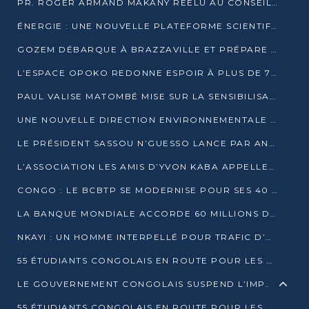
PR. ROGER ARMAND MAKANY RÉÉLU AU CONSEIL DE L’AUF
ÉNERGIE : UNE NOUVELLE PLATEFORME SCIENTIFIQUE POUR LA TRANSITION ÉNERGÉTIQUE EN AFRIQUE CENTRALE
GOZEM DÉBARQUE À BRAZZAVILLE ET PRÉPARE SON ARRIVÉE À POINTE-NOIRE
L’ESPACE OPOKO REDONNE ESPOIR À PLUS DE 775 ÉLÈVES AUTOCHTONES DANS LE NORD DU CONGO
PAUL VALISE MATOMBÉ MISE SUR LA SENSIBILISATION POUR ÉRAQUER LE GRAND BANDITISME
UNE NOUVELLE DIRECTION ENVIRONNEMENTALE POUR RENFORCER LA GESTION DES DONNÉES AU CONGO
LE PRÉSIDENT SASSOU N’GUESSO LANCE PAR ANTICIPATION LA 39ÈME JOURNÉE NATIONALE DE L’ARBRE
L’ASSOCIATION LES AMIS D’YVON KABA APPELLENT DENIS SASSOU N’GUESSO À SE PORTER CANDIDAT
CONGO : LE BCBTP SE MODERNISE POUR SES 40 ANS D’EXISTENCE
LA BANQUE MONDIALE ACCORDE 60 MILLIONS DE DOLLARS POUR LA RÉSILIENCE URBAINE AU CONGO
NKAYI : UN HOMME INTERPELLÉ POUR TRAFIC D’UN BÉBÉ CHIMPANZÉ
55 ÉTUDIANTS CONGOLAIS EN ROUTE POUR LES UNIVERSITÉS ALGÉRIENNES
LE GOUVERNEMENT CONGOLAIS SUSPEND L’IMPORTATION DES MACHETTES ET DES MOTOS
55 ÉTUDIANTS CONGOLAIS EN ROUTE POUR LES UNIVERSITÉS ALGÉRIENNES