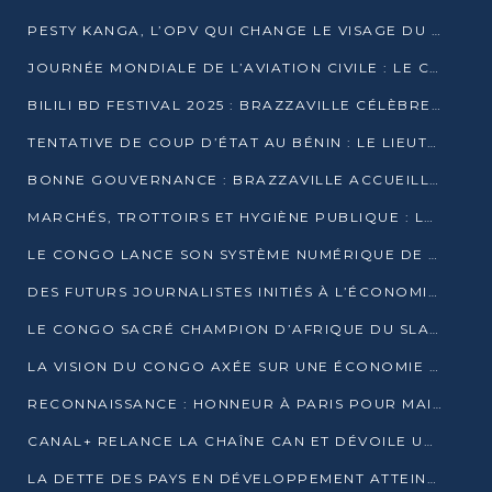
PESTY KANGA, L’OPV QUI CHANGE LE VISAGE DU REPORTAGE AU CONGO
JOURNÉE MONDIALE DE L’AVIATION CIVILE : LE CONGO MISE SUR L’INNOVATION ET LA SÉCURITÉ
BILILI BD FESTIVAL 2025 : BRAZZAVILLE CÉLÈBRE DIX ANS DE CRÉATION GRAPHIQUE AFRICAINE
TENTATIVE DE COUP D’ÉTAT AU BÉNIN : LE LIEUTENANT-COLONEL TIGRI S’AUTOPROCLAME CHEF D’UN COMITÉ MILITAIRE
BONNE GOUVERNANCE : BRAZZAVILLE ACCUEILLE LES PREMIÈRES JOURNÉES CONGOLAISES DE L’ÉVALUATION
MARCHÉS, TROTTOIRS ET HYGIÈNE PUBLIQUE : LE GOUVERNEMENT DURCIT LE TON
LE CONGO LANCE SON SYSTÈME NUMÉRIQUE DE VÉRIFICATION DU BOIS
DES FUTURS JOURNALISTES INITIÉS À L’ÉCONOMIE BLEUE DURABLE
LE CONGO SACRÉ CHAMPION D’AFRIQUE DU SLAM 2025
LA VISION DU CONGO AXÉE SUR UNE ÉCONOMIE BAS CARBONE AU RENDEZ-VOUS DE MONACO 2025
RECONNAISSANCE : HONNEUR À PARIS POUR MAIXENT RAOUL OMINGA
CANAL+ RELANCE LA CHAÎNE CAN ET DÉVOILE UNE OFFRE EXCEPTIONNELLE POUR DÉCEMBRE
LA DETTE DES PAYS EN DÉVELOPPEMENT ATTEINT UN SOMMET HISTORIQUE ENTRE 2022 ET 2024