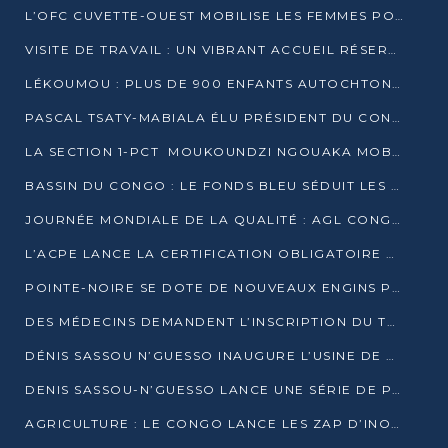
L’OFC CUVETTE-OUEST MOBILISE LES FEMMES POUR ACCUEILLIR LE PRÉSIDENT DE LA RÉPUBLIQUE
VISITE DE TRAVAIL : UN VIBRANT ACCUEIL RÉSERVÉ À DENIS SASSOU-N’GUESSO PAR L’ASSOCIATION « LES AMIS DE WOMO »
LÉKOUMOU : PLUS DE 900 ENFANTS AUTOCHTONES REÇOIVENT DES KITS SCOLAIRES GRÂCE À L’ESPACE OPOKO
PASCAL TSATY-MABIALA ÉLU PRÉSIDENT DU CONSEIL NATIONAL DE L’UPADS
LA SECTION 1-PCT MOUKOUNDZI NGOUAKA MOBILISE 100 000 FCFA POUR LE 6ᵉ CONGRÈS DU PARTI
BASSIN DU CONGO : LE FONDS BLEU SÉDUIT LES BAILLEURS À BELÉM
JOURNÉE MONDIALE DE LA QUALITÉ : AGL CONGO FORME ET SENSIBILISE LES JEUNES TALENTS
L’ACPE LANCE LA CERTIFICATION OBLIGATOIRE DES CONTRATS DE TRAVAIL DES TRANSPORTEURS
POINTE-NOIRE SE DOTE DE NOUVEAUX ENGINS POUR L’ASSAINISSEMENT ET L’ENTRETIEN ROUTIER
DES MÉDECINS DEMANDENT L’INSCRIPTION DU TRAITEMENT DU PIED-BOT DANS LES CURSUS UNIVERSITAIRES
DÉNIS SASSOU N’GUESSO INAUGURE L’USINE DE VALORISATION DU GAZ ASSOCIÉ
DENIS SASSOU-N’GUESSO LANCE UNE SÉRIE DE PROJETS DANS LE KOUILOU
AGRICULTURE : LE CONGO LANCE LES ZAP D’INONI ET YONO