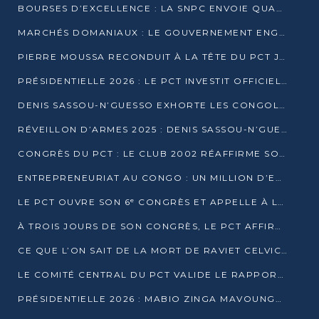
BOURSES D’EXCELLENCE : LA SNPC ENVOIE QUATRE NOUVEAUX TALENTS CONGOLAIS SE FORMER À BAKOU
MARCHÉS DOMANIAUX : LE GOUVERNEMENT ENGAGE LA STRUCTURATION DES TAXES D’ASSAINISSEMENT
PIERRE MOUSSA RECONDUIT À LA TÊTE DU PCT JUSQU’EN 2031
PRÉSIDENTIELLE 2026 : LE PCT INVESTIT OFFICIELLEMENT DENIS SASSOU NGUESSO
DENIS SASSOU-N’GUESSO EXHORTE LES CONGOLAIS À L’UNITÉ ET AU FAIR-PLAY DÉMOCRATIQUE EN 2026
RÉVEILLON D’ARMES 2025 : DENIS SASSOU-N’GUESSO GARANTIT DES ÉLECTIONS 2026 PAISIBLES ET SÉCURISÉES
CONGRÈS DU PCT : LE CLUB 2002 RÉAFFIRME SON SOUTIEN À DENIS SASSOU-N’GUESSO POUR 2026
ENTREPRENEURIAT AU CONGO : UN MILLION D’EUROS POUR FINANCER LES STARTUPS DÈS 2026
LE PCT OUVRE SON 6ᵉ CONGRÈS ET APPELLE À LA CANDIDATURE DE DENIS SASSOU NGUESSO
À TROIS JOURS DE SON CONGRÈS, LE PCT AFFIRME AVOIR ATTEINT TOUS SES OBJECTIFS
CE QUE L’ON SAIT DE LA MORT DE RAVIET CELVIC N’TSIANTSIE
LE COMITÉ CENTRAL DU PCT VALIDE LE RAPPORT DU CONGRÈS ET SOUTIENT DENIS SASSOU N’GUESSO
PRÉSIDENTIELLE 2026 : MABIO ZINGA MAVOUNGOU DÉCLARE SA CANDIDATURE ET CHARGE LE BILAN DU PCT