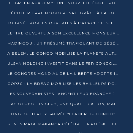
BE GREEN ACADEMY : UNE NOUVELLE ÉCOLE POUR LES MÉTIERS DE L’ÉCOLOGIE À POINTE-NOIRE
L’ÉCOLE PIERRE NZOKO RENAIT GRÂCE À LA FONDATION MUCODEC
JOURNÉE PORTES OUVERTES À L’ACPCE : LES JEUNES EN IMMERSION DANS L’ENTREPRISE
LETTRE OUVERTE A SON EXCELLENCE MONSIEUR DENIS SASSOU NGUESSO, PRESIDENT DE LAREPUBLIQUE DU CONGO
MADINGOU : UN PRÉSUMÉ TRAFIQUANT DE BÉBÉ CHIMPANZÉ FIXÉ SUR SON SORT LE 20 NOVEMBRE
À BELÉM, LE CONGO MOBILISE LA PLANÈTE AUTOUR DU FONDS BLEU POUR LE BASSIN DU CONGO
ULSAN HOLDING INVESTIT DANS LE FER CONGOLAIS
LE CONGRÈS MONDIAL DE LA LIBERTÉ ADOPTE 14 RÉSOLUTIONS HISTORIQUES
COP30 : LA BDEAC MOBILISE LES BAILLEURS POUR LE FONDS BLEU DU BASSIN DU CONGO
LES SOUVERAINISTES LANCENT LEUR BRANCHE JEUNE À BRAZZAVILLE
L’AS OTOHO, UN CLUB, UNE QUALIFICATION, MAIS ENCORE DES DOUTES
L’ONG BUTTERFLY SACRÉE “LEADER DU CONGO” AU PRIX D’EXCELLENCE 2025
STIVEN MAGE MAKANGA CÉLÈBRE LA POÉSIE ET L’HUMAIN AVEC SON RECUEIL “HECTARE”