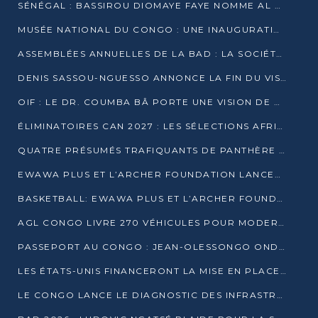
SÉNÉGAL : BASSIROU DIOMAYE FAYE NOMME AL AMINOU LÔ PREMIER MINISTRE
MUSÉE NATIONAL DU CONGO : UNE INAUGURATION PORTEUSE D’ESPOIR POUR LA CULTURE
ASSEMBLÉES ANNUELLES DE LA BAD : LA SOCIÉTÉ CIVILE CONGOLAISE À LA RECHERCHE DE PARTENAIRES POUR SES PROJETS
DENIS SASSOU-NGUESSO ANNONCE LA FIN DU VISA POUR LES AFRICAINS EN 2027
OIF : LE DR. COUMBA BÂ PORTE UNE VISION DE DIALOGUE, DE STABILITÉ ET DE RÉFORME À LA TÊTE
ÉLIMINATOIRES CAN 2027 : LES SÉLECTIONS AFRICAINES CONNAISSENT LEURS ADVERSAIRES
QUATRE PRÉSUMÉS TRAFIQUANTS DE PANTHÈRE ARRÊTÉS À EWO
EWAWA PLUS ET L’ARCHER FOUNDATION LANCENT UN CAMP DE BASKET POUR LES JEUNES À BRAZZAVILLE
BASKETBALL: EWAWA PLUS ET L’ARCHER FOUNDATION LANCENT UN CAMP POUR LES JEUNES
AGL CONGO LIVRE 270 VÉHICULES POUR MODERNISER LE TRANSPORT URBAIN
PASSEPORT AU CONGO : JEAN-OLESSONGO ONDAYE VEUT METTRE FIN AUX LENTEURS ADMINISTRATIVES
LES ÉTATS-UNIS FINANCERONT LA MISE EN PLACE DE JUSQU’À 50 CLINIQUES DE LUTTE CONTRE L’EBOLA
LE CONGO LANCE LE DIAGNOSTIC DES INFRASTRUCTURES SPORTIVES DU COMPLEXE DE KINTÉLÉ