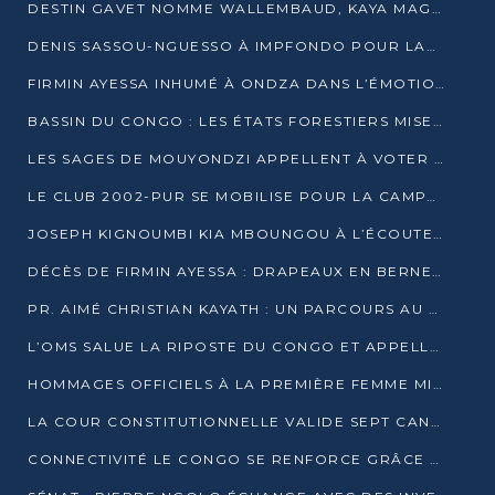
DESTIN GAVET NOMME WALLEMBAUD, KAYA MAGANE, BOUDZIKA ET MBOUSSA-ELLAH AUX COMMANDES DE SA CAMPAGNE
DENIS SASSOU-NGUESSO À IMPFONDO POUR LANCER LE CORRIDOR 13
FIRMIN AYESSA INHUMÉ À ONDZA DANS L’ÉMOTION ET LE RECUEILLEMENT
BASSIN DU CONGO : LES ÉTATS FORESTIERS MISENT SUR LES MARCHÉS CARBONE
LES SAGES DE MOUYONDZI APPELLENT À VOTER DENIS SASSOU-NGUESSO
LE CLUB 2002-PUR SE MOBILISE POUR LA CAMPAGNE
JOSEPH KIGNOUMBI KIA MBOUNGOU À L’ÉCOUTE DE TALANGAÏ
DÉCÈS DE FIRMIN AYESSA : DRAPEAUX EN BERNE LUNDI
PR. AIMÉ CHRISTIAN KAYATH : UN PARCOURS AU SERVICE DE LA RECHERCHE ET DE L’INNOVATION
L’OMS SALUE LA RIPOSTE DU CONGO ET APPELLE À DES RÉFORMES DURABLES
HOMMAGES OFFICIELS À LA PREMIÈRE FEMME MINISTRE DU CONGO
LA COUR CONSTITUTIONNELLE VALIDE SEPT CANDIDATURES POUR LA PRÉSIDENTIELLE
CONNECTIVITÉ LE CONGO SE RENFORCE GRÂCE AU CÂBLE 2AFRICA