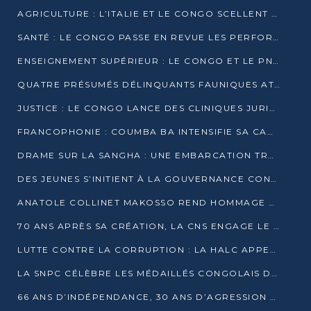
AGRICULTURE : L’ITALIE ET LE CONGO SCELLENT UN PARTENARIAT POUR UNE PRODUCTION LOCALE DURABLE
SANTÉ : LE CONGO PASSE EN REVUE LES PERFORMANCES DE SES HÔPITAUX À MI-PARCOURS
ENSEIGNEMENT SUPÉRIEUR : LE CONGO ET LE PNUD VEULENT RAPPROCHER LA FORMATION UNIVERSITAIRE DES BESOINS DU MARCHÉ DE L’EMPLOI
QUATRE PRÉSUMÉS DÉLINQUANTS FAUNIQUES ATTENDUS DEVANT LA JUSTICE POUR TRAFIC D’IVOIRE
JUSTICE : LE CONGO LANCE DES CLINIQUES JURIDIQUES POUR RAPPROCHER LE DROIT DES CITOYENS
FRANCOPHONIE : COUMBA BA INTENSIFIE SA CAMPAGNE POUR LA SUCCESSION À LA TÊTE DE L’OIF
DRAME SUR LA SANGHA : UNE EMBARCATION TRANSPORTANT DES FIDÈLES DE « NZAMBÉ YA L’HUILE » FAIT NAUFRAGE À OUESSO
DES JEUNES S’INITIENT À LA GOUVERNANCE CONTINENTALE À BRAZZAVILLE
ANATOLE COLLINET MAKOSSO REND HOMMAGE À JEAN-PAUL PIGASSE
70 ANS APRÈS SA CRÉATION, LA CNS ENGAGE LE VIRAGE DE LA DIGITALISATION
LUTTE CONTRE LA CORRUPTION : LA HALC APPELLE À PASSER DES DISCOURS AUX ACTES
LA SNPC CÉLÈBRE LES MÉDAILLÉS CONGOLAIS DES OLYMPIADES PANAFRICAINES DE MATHÉMATIQUES 2026
66 ANS D’INDÉPENDANCE, 30 ANS D’AGRESSION RWANDAISE : 4 PRÉSIDENCES, UN ÉCHEC COLLECTIF