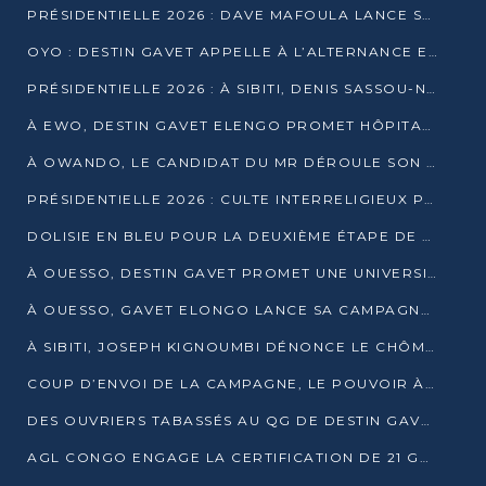
PRÉSIDENTIELLE 2026 : DAVE MAFOULA LANCE SA « VAGUE DU NOUVEAU DÉPART » À IMPFONDO
OYO : DESTIN GAVET APPELLE À L’ALTERNANCE ET À LA RESPONSABILITÉ DE LA JEUNESSE
PRÉSIDENTIELLE 2026 : À SIBITI, DENIS SASSOU-N’GUESSO PARIE SUR LES RESSOURCES DE LA LEKOUMOU
À EWO, DESTIN GAVET ELENGO PROMET HÔPITAL, CHEMIN DE FER ET AUDIT DES FINANCES PUBLIQUES
À OWANDO, LE CANDIDAT DU MR DÉROULE SON PROGRAMME DE “CHANGEMENT”
PRÉSIDENTIELLE 2026 : CULTE INTERRELIGIEUX POUR LA PAIX À OUENZÉ
DOLISIE EN BLEU POUR LA DEUXIÈME ÉTAPE DE CAMPAGNE DE DSN
À OUESSO, DESTIN GAVET PROMET UNE UNIVERSITÉ POUR LA SANGHA
À OUESSO, GAVET ELONGO LANCE SA CAMPAGNE SOUS LE SIGNE DU RENOUVEAU
À SIBITI, JOSEPH KIGNOUMBI DÉNONCE LE CHÔMAGE ET LES DÉFAILLANCES DE L’ÉTAT
COUP D’ENVOI DE LA CAMPAGNE, LE POUVOIR À POINTE-NOIRE, L’OPPOSITION À OUESSO ET SIBITI
DES OUVRIERS TABASSÉS AU QG DE DESTIN GAVET À 24 HEURES DE L’OUVERTURE DE LA CAMPAGNE
AGL CONGO ENGAGE LA CERTIFICATION DE 21 GRUTIERS AUX NORMES INTERNATIONALES