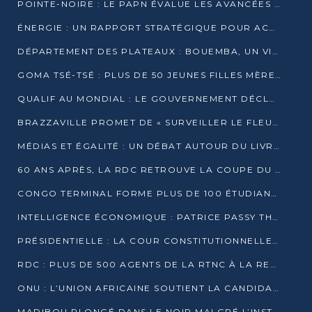
POINTE-NOIRE : LE PAPN ÉVALUE LES AVANCÉES DU MÔLE EST
ÉNERGIE : UN RAPPORT STRATÉGIQUE POUR ACCÉLÉRER LA TRANSITION AU CONGO
DÉPARTEMENT DES PLATEAUX : BOUEMBA, UN VIVIER ÉCONOMIQUE PRÊT À EXPLOSER
GOMA TSÉ-TSÉ : PLUS DE 50 JEUNES FILLES MÈRES SENSIBILISÉES À LA SANTÉ SEXUELLE
QUALIF AU MONDIAL : LE GOUVERNEMENT DÉCLARE LA JOURNÉE DU 1ER AVRIL 2026 CHÔMÉE ET PAYÉE
BRAZZAVILLE PROMET DE « SURVEILLER LE FLEUVE » APRÈS LA QUALIFICATION DE LA RDC AU MONDIAL
MÉDIAS ET ÉGALITÉ : UN DÉBAT AUTOUR DU LIVRE « CES FEMMES QUI REPRENNENT LE POUVOIR SUR LEUR VIE »
60 ANS APRÈS, LA RDC RETROUVE LA COUPE DU MONDE
CONGO TERMINAL FORME PLUS DE 100 ÉTUDIANTS AUX TECHNIQUES D’EMBAUCHE
INTELLIGENCE ÉCONOMIQUE : PATRICE PASSY THÉORISE UNE STRATÉGIE ADAPTÉE AUX CONTEXTES FRAGMENTÉS
PRÉSIDENTIELLE : LA COUR CONSTITUTIONNELLE CONFIRME LA VICTOIRE DE SASSOU NGUESSO AVEC 94,90 % DES SUFFRAGES
RDC : PLUS DE 500 AGENTS DE LA RTNC À LA RETRAITE, UNE PAGE SE TOURNE
ONU : L’UNION AFRICAINE SOUTIENT LA CANDIDATURE DE MACKY SALL
MADIBOU PLONGÉ DANS LE NOIR MALGRÉ L’INSTALLATION D’UN NOUVEAU TRANSFORMATEUR