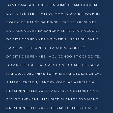
GAMBOMA, ANTOINE BIEN-AIMÉ OBAM-ODON MOBILISE LES 32 148 ÉLECTEURS EN FAVEUR DE DENIS SASSOU NGUESSO
GOMA TSÉ-TSÉ : MATSON MAMPOUYA ET ROCH BREDIN BISSALA NKOUNKOU EN CAMPAGNE DE PROXIMITÉ
TRAFIC DE FAUNE SAUVAGE : TREIZE PRÉSUMÉS TRAFIQUANTS INTERPELLÉS AU CONGO EN 2025
LA LIKOUALA ET LA SANGHA EN PARFAIT ACCORD AVEC LE PROJET DE SOCIÉTÉ DU CANDIDAT DENIS SASSOU-N’GUESSO
DROITS DES FEMMES À TIÉ-TIÉ 2 : SENSIBILISATION ET PÉDAGOGIE SUR LE DROIT DE VOTE
CAP2026 : L’HEURE DE LA SOUVERAINETÉ
DROITS DES FEMMES : AGL CONGO ET CONGO TERMINAL METTENT EN AVANT LE LEADERSHIP FÉMININ
GOMA TSÉ-TSÉ : LA DIRECTION LOCALE DE CAMPAGNE INTENSIFIE LA SENSIBILISATION DANS LES VILLAGES
MAKOUA : DELPHINE ÉDITH EMMANUEL LANCE LA CAMPAGNE POUR DENIS SASSOU-N’GUESSO
À MAKÉLÉKÉLÉ 1, LANDRY KOLELAS APPELLE À UNE MOBILISATION MASSIVE EN FAVEUR DE DENIS SASSOU-N’GUESSO
PRÉSIDENTIELLE 2026 : ANATOLE COLLINET MAKOSSO DÉFEND LE PROJET DE SOCIÉTÉ DE DENIS SASSOU NGUESSO
ENVIRONNEMENT : MAURICE PLANTE 1 500 MANGROVES POUR HONORER WANGARI MAATHAI
PRÉSIDENTIELLE 2026 : LES MUTUELLES ET ASSOCIATIONS S’IMPLIQUENT DANS LA CAMPAGNE ÉLECTORALE À TIÉ-TIÉ 2 (POINTE-NOIRE)