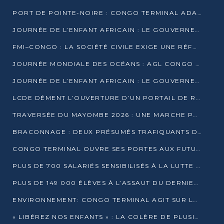
PORT DE POINTE-NOIRE : CONGO TERMINAL ADAPTE SON DRAGAGE AUX SABLES BITUMINEUX
JOURNÉE DE L’ENFANT AFRICAIN : LE GOUVERNEMENT RÉAFFIRME SON ENGAGEMENT POUR L’ACCÈS À L’EAU ET À L’ASSAINISSEMENT
FMI–CONGO : LA SOCIÉTÉ CIVILE EXIGE UNE RÉFORME DE LA FISCALITÉ PÉTROLIÈRE
JOURNÉE MONDIALE DES OCÉANS : AGL CONGO MOBILISE SES COLLABORATEURS POUR LA PRÉSERVATION DE LA BIODIVERSITÉ MARINE
JOURNÉE DE L’ENFANT AFRICAIN : LE GOUVERNEMENT MOBILISÉ POUR L’HYGIÈNE DANS LES ORPHELINATS
LCDE DÉMENT L’OUVERTURE D’UN PORTAIL DE RECRUTEMENT ET APPELLE À LA VIGILANCE
TRAVERSÉE DU MAYOMBE 2026 : UNE MARCHE POUR SENSIBILISER ET DÉPISTER AU DIABÈTE
BRACONNAGE : DEUX PRÉSUMÉS TRAFIQUANTS D’HIPPOPOTAME ÉCROUÉS À BRAZZAVILLE
CONGO TERMINAL OUVRE SES PORTES AUX FUTURS INGÉNIEURS DE L’UCAC-ICAM
PLUS DE 700 SALARIÉS SENSIBILISÉS À LA LUTTE CONTRE LA TUBERCULOSE À CONGO TERMINAL
PLUS DE 149 000 ÉLÈVES À L’ASSAUT DU DERNIER CEPE
ENVIRONNEMENT: CONGO TERMINAL AGIT SUR LE TERRAIN ET FORME LES PLUS JEUNES
« LIBÉREZ NOS ENFANTS » : LA COLÈRE DE PLUSIEURS MÈRES À BRAZZAVILLE CONTRE LA DGSP