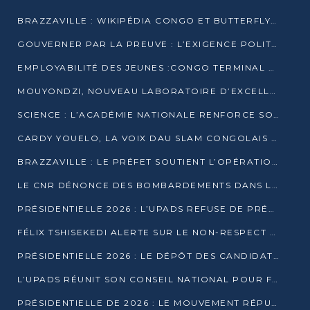
BRAZZAVILLE : WIKIPÉDIA CONGO ET BUTTERFLY SCELLENT UN PARTENARIAT POUR STRUCTURER LE BÉNÉVOLAT NUMÉRIQUE
GOUVERNER PAR LA PREUVE : L’EXIGENCE POLITIQUE DU XXIᵉ SIÈCLE
EMPLOYABILITÉ DES JEUNES :CONGO TERMINAL S’ALLIE À L’ESCIC POUR RAPPROCHER L’ÉCOLE DU TERRAIN
MOUYONDZI, NOUVEAU LABORATOIRE D’EXCELLENCE PÉDAGOGIQUE AVEC L’ENFICE
SCIENCE : L’ACADÉMIE NATIONALE RENFORCE SON ÉQUIPE ET TRACE SA FEUILLE DE ROUTE 2026
CARDY YOUELO, LA VOIX DAU SLAM CONGOLAIS QUI INTERPELLE LE MONDE
BRAZZAVILLE : LE PRÉFET SOUTIENT L’OPÉRATION « ZÉRO KULUNA » ET APPELLE À LA VIGILANCE CITOYENNE
LE CNR DÉNONCE DES BOMBARDEMENTS DANS LE POOL ET ACCUSE LE GOUVERNEMENT
PRÉSIDENTIELLE 2026 : L’UPADS REFUSE DE PRÉSENTER UN CANDIDAT ET DÉNONCE UN PROCESSUS NON CRÉDIBLE
FÉLIX TSHISEKEDI ALERTE SUR LE NON-RESPECT DES ENGAGEMENTS DE PAIX APRÈS SA RENCONTRE AVEC D. SASSOU-NGUESSO
PRÉSIDENTIELLE 2026 : LE DÉPÔT DES CANDIDATURES OUVERT DU 29 JANVIER AU 12 FÉVRIER
L’UPADS RÉUNIT SON CONSEIL NATIONAL POUR FIXER SA LIGNE POLITIQUE À DEUX MOIS DE LA PRÉSIDENTIELLE
PRÉSIDENTIELLE DE 2026 : LE MOUVEMENT RÉPUBLICAIN DÉNONCE UNE CONVOCATION ÉLECTORALE « OPAQUE ET PRÉCIPITÉE »