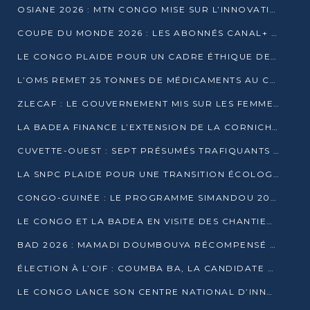
OSIANE 2026 : MTN CONGO MISE SUR L’INNOVATION POUR RELEVER LES DÉFIS AFRICAINS
COUPE DU MONDE 2026 : LES ABONNÉS CANAL+ AU CONGO DÉÇUS À QUELQUES JOURS DU COUP D’ENVOI
LE CONGO PLAIDE POUR UN CADRE ÉTHIQUE DE L’INTELLIGENCE ARTIFICIELLE À DAKAR
L’OMS REMET 25 TONNES DE MÉDICAMENTS AU CONGO POUR RENFORCER LA RIPOSTE AUX ÉPIDÉMIES
ZLECAF : LE GOUVERNEMENT MIS SUR LES FEMMES ENTREPRENEURES
LA BADEA FINANCE L’EXTENSION DE LA CORNICHE SUD DE BRAZZAVILLE
CUVETTE-OUEST : SEPT PRÉSUMÉS TRAFIQUANTS DE FAUNE INTERPELLÉS À EWO ET KELLÉ
LA SNPC PLAIDE POUR UNE TRANSITION ÉCOLOGIQUE PROGRESSIVE
CONGO-GUINÉE : LE PROGRAMME SIMANDOU 2040 AU CŒUR DES ÉCHANGES À LA BAD
LE CONGO ET LA BADEA EN VISITE DES CHANTIERS
BAD 2026 : MAMADI DOUMBOUYA RÉCOMPENSÉ PAR LE TROPHÉE BABACAR NDIAYE À BRAZZAVILLE
ÉLECTION À L’OIF : COUMBA BA, LA CANDIDATE DISCRÈTE QUI BOUSCULE LE JEU DIPLOMATIQUE
LE CONGO LANCE SON CENTRE NATIONAL D’INNOVATION