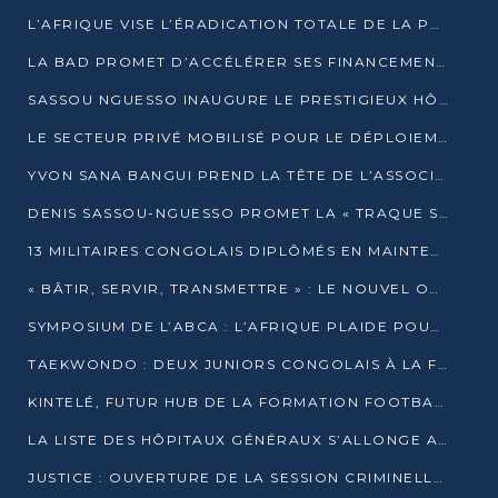
L’AFRIQUE VISE L’ÉRADICATION TOTALE DE LA POLIOMYÉLITE D’ICI 2026
LA BAD PROMET D’ACCÉLÉRER SES FINANCEMENTS AVEC LE MINISTÈRE DE L’ASSAINISSEMENT
SASSOU NGUESSO INAUGURE LE PRESTIGIEUX HÔTEL KEMPINSKI BRAZZAVILLE
LE SECTEUR PRIVÉ MOBILISÉ POUR LE DÉPLOIEMENT DE 19 MINI-CENTRALES SOLAIRES
YVON SANA BANGUI PREND LA TÊTE DE L’ASSOCIATION DES BANQUES CENTRALES AFRICAINES
DENIS SASSOU-NGUESSO PROMET LA « TRAQUE SANS RELÂCHE » DU GRAND BANDITISME
13 MILITAIRES CONGOLAIS DIPLÔMÉS EN MAINTENANCE INDUSTRIELLE APRÈS TROIS ANS DE FORMATION À L’UNIVERSITÉ MARIEN-NGOUABI
« BÂTIR, SERVIR, TRANSMETTRE » : LE NOUVEL OUVRAGE QUI INTERPELLE LES COLLECTIVITÉS
SYMPOSIUM DE L’ABCA : L’AFRIQUE PLAIDE POUR UN FINANCEMENT CLIMATIQUE ÉQUITABLE
TAEKWONDO : DEUX JUNIORS CONGOLAIS À LA FINALE D’OPEN SYRIES 2025 À ABIDJAN
KINTELÉ, FUTUR HUB DE LA FORMATION FOOTBALLISTIQUE AFRICAINE ?
LA LISTE DES HÔPITAUX GÉNÉRAUX S’ALLONGE AU CONGO
JUSTICE : OUVERTURE DE LA SESSION CRIMINELLE À BRAZZAVILLE AVEC 52 DOSSIERS AU RÔLE