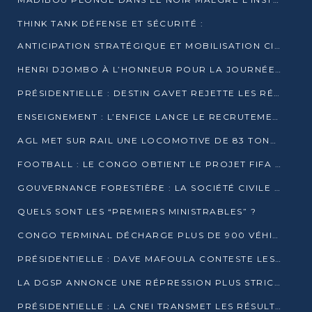
THINK TANK DÉFENSE ET SÉCURITÉ :
ANTICIPATION STRATÉGIQUE ET MOBILISATION CITOYENNE POUR NOTRE SOUVERAINETÉ NATIONALE
HENRI DJOMBO À L’HONNEUR POUR LA JOURNÉE MONDIALE DU THÉÂTRE
PRÉSIDENTIELLE : DESTIN GAVET REJETTE LES RÉSULTATS ET APPELLE À UN DIALOGUE NATIONAL
ENSEIGNEMENT : L’ENFICE LANCE LE RECRUTEMENT DE SA PREMIÈRE PROMOTION DE PROFESSEURS DES ÉCOLES
AGL MET SUR RAIL UNE LOCOMOTIVE DE 83 TONNES À POINTE-NOIRE
FOOTBALL : LE CONGO OBTIENT LE PROJET FIFA ARENA POUR SES 15 DÉPARTEMENTS
GOUVERNANCE FORESTIÈRE : LA SOCIÉTÉ CIVILE CONGOLAISE AFFICHE SES PRIORITÉS POUR 2026
QUELS SONT LES “PREMIERS MINISTRABLES” ?
CONGO TERMINAL DÉCHARGE PLUS DE 900 VÉHICULES EN QUELQUES HEURES
PRÉSIDENTIELLE : DAVE MAFOULA CONTESTE LES RÉSULTATS PROVISOIRES
LA DGSP ANNONCE UNE RÉPRESSION PLUS STRICTE CONTRE LES MOTO-TAXIS
PRÉSIDENTIELLE : LA CNEI TRANSMET LES RÉSULTATS PROVISOIRES À LA COUR CONSTITUTIONNELLE