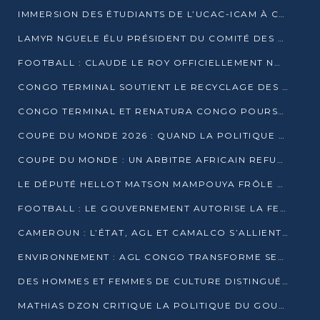
IMMERSION DES ÉTUDIANTS DE L’UCAC-ICAM À CONGO TERMINAL
LAMYR NGUELE ÉLU PRÉSIDENT DU COMITÉ DES MEMBRES D’HONNEUR DU PCT
FOOTBALL : CLAUDE LE ROY OFFICIELLEMENT NOMMÉ SÉLECTIONNEUR DU CONGO
CONGO TERMINAL SOUTIENT LE RECYCLAGE DES DÉCHETS PLASTIQUES À POINTE-NOIRE
CONGO TERMINAL ET RENATURA CONGO POURSUIVENT LEUR COMBAT POUR LA BIODIVERSITÉ
COUPE DU MONDE 2026 : QUAND LA POLITIQUE MENACE L’UNIVERSALITÉ DU FOOTBALL
COUPE DU MONDE : UN ARBITRE AFRICAIN REFUSÉ À L’ENTRÉE DES ÉTATS-UNIS
LE DÉPUTÉ HELLOT MATSON MAMPOUYA FRÔLE LA MORT LORS D’UNE EMBUSCADE DZNS LE POOL
FOOTBALL : LE GOUVERNEMENT AUTORISE LA FECOFOOT À OCCUPER LES COMPLEXES SPORTIFS
CAMEROUN : L’ÉTAT, AGL ET CAMALCO S’ALLIENT POUR UN MÉGA-PROJET FERROVIAIRE
ENVIRONNEMENT : AGL CONGO TRANSFORME SES DÉCHETS EN OUTILS DE FORMATION
DES HOMMES ET FEMMES DE CULTURE DISTINGUÉS POUR LEUR ENGAGEMENT PAR BANTOU CULTURE
MATHIAS DZON CRITIQUE LA POLITIQUE DU GOUVERNEMENT ET ALERTE SUR LA DETTE DU CONGO