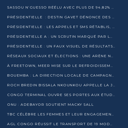
SASSOU N’GUESSO RÉÉLU AVEC PLUS DE 94,82% DES VOIX
PRÉSIDENTIELLE : DESTIN GAVET DÉNONCE DES IRRÉGULARITÉS ET REVENDIQUE LA VICTOIRE
PRÉSIDENTIELLE : LES APPELS ET SMS RÉTABLIS, INTERNET RESTE BLOQUÉ
PRÉSIDENTIELLE A : UN SCRUTIN MARQUÉ PAR LA COUPURE D’INTERNET ET UNE AFFLUENCE TIMIDE À BRAZZAVILLE
PRÉSIDENTIELLE : UN FAUX VISUEL DE RÉSULTATS CIRCULE
RÉSEAUX SOCIAUX ET ÉLECTIONS : UNE ARÈNE NUMÉRIQUE EN PLEINE MUTATION AU CONGO
À FREETOWN, MEER MISE SUR LE REFROIDISSEMENT PASSIF FACE À LA CHALEUR EXTRÊME
BOUEMBA : LA DIRECTION LOCALE DE CAMPAGNE DE DENIS SASSOU N’GUESSO MULTIPLIE LES ACTIVITÉS DE MOBILISATION
ROCH BREDIN BISSALA NKOUNKOU APPELLE LA JEUNESSE DE GOMA TSÉ-TSÉ À UN VOTE MASSIF POUR DENIS SASSOU NGUESSO
CONGO TERMINAL OUVRE SES PORTES AUX ÉTUDIANTS EN TRANSPORT ET LOGISTIQUE
ONU : ADEBAYOR SOUTIENT MACKY SALL
TBC CÉLÈBRE LES FEMMES ET LEUR ENGAGEMENT À L’OCCASION DU 8 MARS
AGL CONGO RÉUSSIT LE TRANSPORT DE 19 MODULES HORS GABARIT ENTRE POINTE-NOIRE ET BRAZZAVILLE