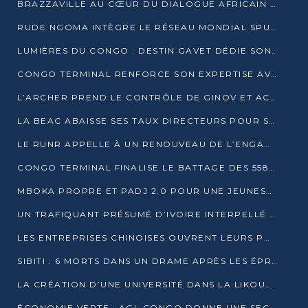
BRAZZAVILLE AU CŒUR DU DIALOGUE AFRICAIN SUR LES OBJECTIFS DE DÉVELOPPEMENT DURABLE
RUDE NGOMA INTÈGRE LE RÉSEAU MONDIAL SPUTNIK PRO APRÈS UNE FORMATION À MOSCOU
LUMIÈRES DU CONGO : DESTIN GAVET DÉDIE SON PRIX À L’UNITÉ NATIONALE ET À LA JEUNESSE
CONGO TERMINAL RENFORCE SON EXPERTISE AVEC NEUF NOUVEAUX FORMATEURS EN ENGINS PORTUAIRES
L’ARCHER PREND LE CONTRÔLE DE GINOV ET ACCÉLÈRE SON VIRAGE NUMÉRIQUE
LA BEAC ABAISSE SES TAUX DIRECTEURS POUR SOUTENIR LA CROISSANCE EN ZONE CEMAC
LE RUNR APPELLE À UN RENOUVEAU DE L’ENGAGEMENT MILITANT
CONGO TERMINAL FINALISE LE BATTAGE DES 558 PIEUX DU FUTUR QUAI DU MÔLE EST
MBOKA PROPRE ET PADJ 2.0 POUR UNE JEUNESSE PLUS AUTONOME
UN TRAFIQUANT PRÉSUMÉ D’IVOIRE INTERPELLÉ À DOLISIE
LES ENTREPRISES CHINOISES OUVRENT LEURS PORTES AUX JEUNES DIPLÔMÉS
SIBITI : 6 MORTS DANS UN DRAME APRÈS LES ÉPREUVES DU BEPC
LA CRÉATION D’UNE UNIVERSITÉ DANS LA LIKOUALA AU CŒUR D’UNE RÉFLEXION NATIONALE
ÉCONOMIE VERTE : AGL CONGO DONNE UNE SECONDE VIE À SES DÉCHETS INDUSTRIELS