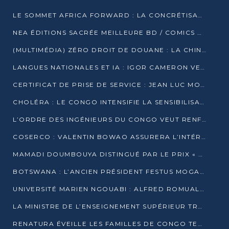
LE SOMMET AFRICA FORWARD : LA CONCRÉTISATION DE PARTENARIATS ÉQUILIBRÉS ET TOURNÉS VERS L’AVENIR ENTRE LE CONTINENT AFRICAIN ET LA FRANCE
NEA ÉDITIONS SACRÉE MEILLEURE BD / COMICS D’AFRIQUE AU KENYA
(MULTIMÉDIA) ZÉRO DROIT DE DOUANE : LA CHINE ET L’AFRIQUE VERS UNE PROXIMITÉ SANS PRÉCÉDENT (PAPIER GÉNÉRAL)
LANGUES NATIONALES ET IA : IGOR CAMERON VEUT ARRIMER LA STRATÉGIE IA À LA LOI SUR LA RECHERCHE
CERTIFICAT DE PRISE DE SERVICE : JEAN LUC MOUTHOU DÉMENT UNE « FAKE NEWS »
CHOLÉRA : LE CONGO INTENSIFIE LA SENSIBILISATION AU MARCHÉ DE TALANGAÏ
L’ORDRE DES INGÉNIEURS DU CONGO VEUT RENFORCER L’ÉTHIQUE ET LA CRÉDIBILITÉ DE LA PROFESSION
COSERCO : VALENTIN BOWAO ASSURERA L’INTÉRIM À LA TÊTE DU BUREAU EXÉCUTIF NATIONAL
MAMADI DOUMBOUYA DISTINGUÉ PAR LE PRIX « SUPER GRAND BÂTISSEUR BABACAR N’DIAYE »
BOTSWANA : L’ANCIEN PRÉSIDENT FESTUS MOGAE EST MORT À 86 ANS
UNIVERSITÉ MARIEN NGOUABI : ALFRED ROMUALD NGUYA POATY SOUTIENT UNE THÈSE SUR LE PARADOXE DE LA CROISSANCE EN ZONE CEMAC
LA MINISTRE DE L’ENSEIGNEMENT SUPÉRIEUR TRACE SA FEUILLE DE ROUTE
RENATURA ÉVEILLE LES FAMILLES DE CONGO TERMINAL À LA PROTECTION DE L’ENVIRONNEMENT