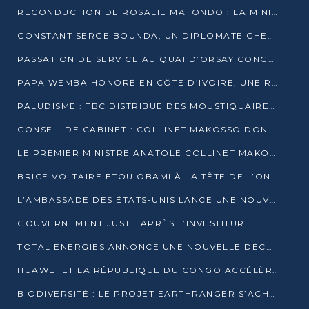
RECONDUCTION DE ROSALIE MATONDO : LA MINISTRE PROMET D’ACCÉLÉRER LE TRAITEMENT DES DOSSIERS ET DE RELEVER DE NOUVEAUX DÉFIS
CONSTANT SERGE BOUNDA, UN DIPLOMATE CHEVRONNÉ AUX COMMANDES DES AFFAIRES ÉTRANGÈRES
PASSATION DE SERVICE AU QUAI D’ORSAY CONGOLAIS : GAKOSSO PASSE LE FLAMBEAU À BOUNDA
PAPA WEMBA HONORÉ EN CÔTE D’IVOIRE, UNE RUE PORTE DÉSORMAIS SON NOM
PALUDISME : TBC DISTRIBUE DES MOUSTIQUAIRES DANS DEUX CSI DE BRAZZAVILLE
CONSEIL DE CABINET : COLLINET MAKOSSO DONNE SES DERNIÈRES ORIENTATIONS
LE PREMIER MINISTRE ANATOLE COLLINET MAKOSSO DÉMISSIONNE AVEC SON GOUVERNEMENT
BRICE VOLTAIRE ETOU OBAMI À LA TÊTE DE L’ONEC-C POUR TROIS ANS
L’AMBASSADE DES ÉTATS-UNIS LANCE UNE NOUVELLE COHORTE DU PROGRAMME ACCESS MICRO-SCHOLARSHIP
GOUVERNEMENT JUSTE APRÈS L’INVESTITURE
TOTAL ENERGIES ANNONCE UNE NOUVELLE DÉCOUVERTE D’HYDROCARBURES SUR LE PERMIS MOHO AU LARGE DU CONGO
HUAWEI ET LA RÉPUBLIQUE DU CONGO ACCÉLÈRENT LEUR PARTENARIAT
BIODIVERSITÉ : LE PROJET EARTHRANGER S’ACHÈVE, MAIS LES DÉFIS DEMEURENT