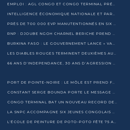
EMPLOI : AGL CONGO ET CONGO TERMINAL PRÉSÉLECTIONNENT PLUS DE 70 JEUNES À POINTE-NOIRE
INTELLIGENCE ÉCONOMIQUE NATIONALE ET PARTENARIATS INTERNATIONAUX : VERS UNE DOCTRINE SOUVERAINE DE SÉCURITÉ ÉCONOMIQUE
PRÈS DE 700 000 EVP MANUTENTIONNÉS EN SIX MOIS PAR CONGO TERMINAL
RNP : DJOUBE NGOH CHARNEL BERICHE PREND LES RÊNES DU PARTI
BURKINA FASO : LE GOUVERNEMENT LANCE « VACANCES UTILES 2026 » POUR FORMER LES ÉLÈVES À 15 MÉTIERS
LES DIABLES ROUGES TERMINENT DEUXIÈMES AU CHAMPIONNAT D’AFRIQUE ZONE 3
66 ANS D’INDEPENDANCE, 30 ANS D’AGRESSION RWAN DAISE : 4 PRESIDENCES, UN ECHEC COLLECTIF
PORT DE POINTE-NOIRE : LE MÔLE EST PREND FORME ET VISE LES GÉANTS DES MERS
CONSTANT SERGE BOUNDA PORTE LE MESSAGE DE COMPASSION DE DENIS SASSOU NGUESSO EN IRAN
CONGO TERMINAL BAT UN NOUVEAU RECORD DE PRODUCTIVITÉ AU PORT DE POINTE-NOIRE
LA SNPC ACCOMPAGNE SIX JEUNES CONGOLAIS AUX OLYMPIADES PANAFRICAINES DE MATHÉMATIQUES
L’ÉCOLE DE PEINTURE DE POTO-POTO FÊTE 75 ANS AU SERVICE DE L’ART CONGOLAIS