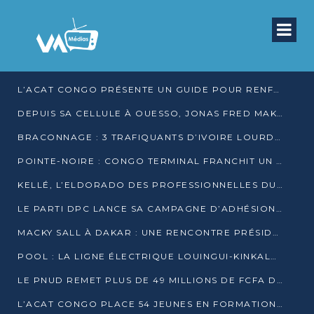
L’ACAT CONGO PRÉSENTE UN GUIDE POUR RENFORCER LES GARANTIES JUDICIAIRES EN GARDE À VUE
DEPUIS SA CELLULE À OUESSO, JONAS FRED MAKITA DÉNONCE CE QU’IL QUALIFIE DE DÉNI DE JUSTICE
BRACONNAGE : 3 TRAFIQUANTS D’IVOIRE LOURDEMENT CONDAMNÉS À DJAMBALA
POINTE-NOIRE : CONGO TERMINAL FRANCHIT UN CAP HISTORIQUE AVEC 99 MOUVEMENTS/HEURE
KELLÉ, L’ELDORADO DES PROFESSIONNELLES DU SEXE
LE PARTI DPC LANCE SA CAMPAGNE D’ADHÉSIONS ET VEUT STRUCTURER SA PRÉSENCE DANS LES 15 DÉPARTEMENTS
MACKY SALL À DAKAR : UNE RENCONTRE PRÉSIDENTIELLE QUI DIVISE L’OPINION SÉNÉGALAISE
POOL : LA LIGNE ÉLECTRIQUE LOUINGUI-KINKALA-BOKO MISE EN SERVICE
LE PNUD REMET PLUS DE 49 MILLIONS DE FCFA D’ÉQUIPEMENTS POUR ACCÉLÉRER LA NUMÉRISATION DU SYSTÈME DE SANTÉ
L’ACAT CONGO PLACE 54 JEUNES EN FORMATION PROFESSIONNELLE