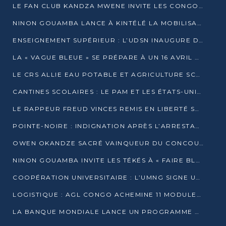
LE FAN CLUB KANDZA MWENE INVITE LES CONGOLAIS À UNE FORTE AFFLUENCE AU STADE DE KINTÉLÉ
NINON GOUAMBA LANCE À KINTÉLÉ LA MOBILISATION POUR L’INVESTITURE DR DSN
ENSEIGNEMENT SUPÉRIEUR : L’UDSN INAUGURE DES LABORATOIRES POUR BOOSTER LA FORMATION PRATIQUE
LA « VAGUE BLEUE » SE PRÉPARE À UN 16 AVRIL HISTORIQUE
LE CRS ALLIE EAU POTABLE ET AGRICULTURE SCOLAIRE AU CŒUR DE LA TRANSFORMATION DES ÉCOLES RURALES
CANTINES SCOLAIRES : LE PAM ET LES ÉTATS-UNIS AU CONTACT DES ÉCOLIERS DE KINKALA
LE RAPPEUR FREUD VINCES REMIS EN LIBERTÉ SOUS PRESSION MÉDIATIQUE
POINTE-NOIRE : INDIGNATION APRÈS L’ARRESTATION DU RAPPEUR FREUD VINCES
OWEN OKANDZE SACRÉ VAINQUEUR DU CONCOURS SLAM POUR LA VIE
NINON GOUAMBA INVITE LES TÉKÉS À « FAIRE BLOC » POUR PESER DANS LE DÉBAT NATIONAL
COOPÉRATION UNIVERSITAIRE : L’UMNG SIGNE UN ACCORD STRATÉGIQUE AVEC L’UNIVERSITÉ HAINAN EN CHINE
LOGISTIQUE : AGL CONGO ACHEMINE 11 MODULES GÉANTS JUSQU’À BRAZZAVILLE
LA BANQUE MONDIALE LANCE UN PROGRAMME DE 394 MILLIONS DE DOLLARS POUR LE BASSIN DU CONGO