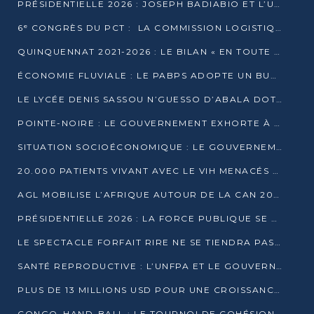
PRÉSIDENTIELLE 2026 : JOSEPH BADIABIO ET L’UDH-YUKI JOUENT LA PRUDENCE
6ᵉ CONGRÈS DU PCT : LA COMMISSION LOGISTIQUE ASSURE LA DISTRIBUTION DES KITS
QUINQUENNAT 2021-2026 : LE BILAN « EN TOUTE TRANSPARENCE » PRÉSENTÉ À LA PRESSE
ÉCONOMIE FLUVIALE : LE PABPS ADOPTE UN BUDGET 2026 DE PLUS DE 2,7 MILLIARDS FCFA
LE LYCÉE DENIS SASSOU N’GUESSO D’ABALA DOTÉ D’UNE SALLE MULTIMÉDIA
POINTE-NOIRE : LE GOUVERNEMENT EXHORTE À UN USAGE RESPONSABLE DU NOUVEAU MATÉRIEL MUNICIPAL
SITUATION SOCIOÉCONOMIQUE : LE GOUVERNEMENT INTERPELLÉ DEVANT LE SÉNAT
20.000 PATIENTS VIVANT AVEC LE VIH MENACÉS D’ARRÊT DE TRAITEMENT
AGL MOBILISE L’AFRIQUE AUTOUR DE LA CAN 2025
PRÉSIDENTIELLE 2026 : LA FORCE PUBLIQUE SE PRÉPARE À SÉCURISER LE SCRUTIN
LE SPECTACLE FORFAIT RIRE NE SE TIENDRA PAS LE 1ER JANVIER
SANTÉ REPRODUCTIVE : L’UNFPA ET LE GOUVERNEMENT AFFINENT LES PRIORITÉS DE 2026
PLUS DE 13 MILLIONS USD POUR UNE CROISSANCE VERTE ET SOUVERAINE
CONGO–HAND-BALL : LE TOURNOI DE COHÉSION ET DE FRATERNITÉ ALLUME SES LAMPIONS À BRAZZAVILLE