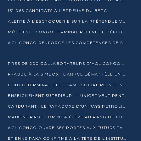
131 066 CANDIDATS À L’ÉPREUVE DU BEPC
ALERTE À L’ESCROQUERIE SUR LA PRÉTENDUE VENTE DE PARCELLES AFAT
MÔLE EST : CONGO TERMINAL RELÈVE LE DÉFI TECHNIQUE DES SABLES BITUMINEUX
AGL CONGO RENFORCE LES COMPÉTENCES DE SES ÉQUIPES AVEC LA CERTIFICATION CACES® R483
PRÈS DE 200 COLLABORATEURS D’AGL CONGO EN FORMATION JUSQU’EN JUILLET
FRAUDE À LA SIMBOX : L’ARPCE DÉMANTÈLE UN RÉSEAU UTILISANT DES CARTES SIM OUGANDAISES
CONGO TERMINAL ET LE SAMU SOCIAL POINTE-NOIRE RENOUVELLENT LEUR PARTENARIAT EN FAVEUR DES JEUNES VULNÉRABLES
ENSEIGNEMENT SUPÉRIEUR : L’UNICEF VEUT RENFORCER LA RECHERCHE SUR LES QUESTIONS DE L’ENFANCE
CARBURANT : LE PARADOXE D’UN PAYS PÉTROLIER CONFRONTÉ À DES PÉNURIES RÉCURRENTES
MAIXENT RAOUL OMINGA ÉLEVÉ AU RANG DE CHEVALIER DE L’ORDRE DE L’AMITIÉ ENTRE LA RUSSIE ET LE CONGO
AGL CONGO OUVRE SES PORTES AUX FUTURS TALENTS DE LA LOGISTIQUE
ÉTIENNE PAKA CONFIRMÉ À LA TÊTE DE L’INSTITUT GÉOGRAPHIQUE NATIONAL