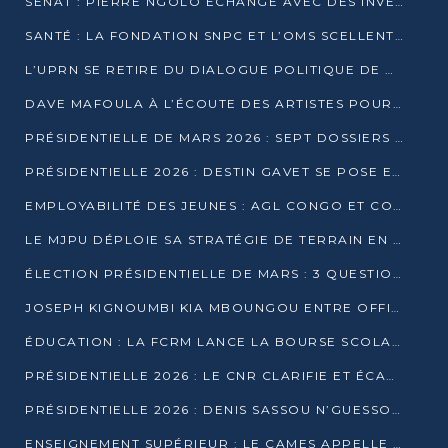
SÉNAT : PIERRE NGOLO ÉCHANGE AVEC DES INVESTISSEURS DU NUMÉRIQUE
SANTÉ : LA FONDATION SNPC ET L’OMS SCELLENT UN PARTENARIAT STRATÉGIQUE DE TROIS ANS
L’UPRN SE RETIRE DU DIALOGUE POLITIQUE DE DJAMBALA : TENSIONS DANS LE PRÉ-ÉLECTORAL CONGOLAIS
DAVE MAFOULA À L’ÉCOUTE DES ARTISTES POUR REDÉFINIR SA POLITIQUE CULTURELLE
PRÉSIDENTIELLE DE MARS 2026 : SEPT DOSSIERS DE CANDIDATURE ENREGISTRÉS À LA CLÔTURE DES DÉPÔTS
PRÉSIDENTIELLE 2026 : DESTIN GAVET SE POSE EN CANDIDAT DU « RAS-LE-BOL »
EMPLOYABILITÉ DES JEUNES : AGL CONGO ET CONGO TERMINAL S’ALLIENT À UCAC-ICAM
LE MJPU DÉPLOIE SA STRATÉGIE DE TERRAIN EN FAVEUR DE DSN
ÉLECTION PRÉSIDENTIELLE DE MARS : 3 QUESTIONS À UN EXPERT CONGOLAIS DE LA CYBERSÉCURITÉ
JOSEPH KIGNOUMBI KIA MBOUNGOU ENTRE OFFICIELLEMENT EN COURSE POUR LA PRÉSIDENTIELLE
ÉDUCATION : LA FCRM LANCE LA BOURSE SCOLAIRE FRANCINE-NTOUMI POUR PROMOUVOIR LES FILIÈRES SCIENTIFIQUES
PRÉSIDENTIELLE 2026 : LE CNR CLARIFIE ET ÉCARTE LA CANDIDATURE DU PASTEUR NTUMI
PRÉSIDENTIELLE 2026 : DENIS SASSOU N’GUESSO ANNONCE OFFICIELLEMENT SA CANDIDATURE
ENSEIGNEMENT SUPÉRIEUR : LE CAMES APPELLE À UNE UNIVERSITÉ AFRICAINE AXÉE SUR L’EMPLOYABILITÉ