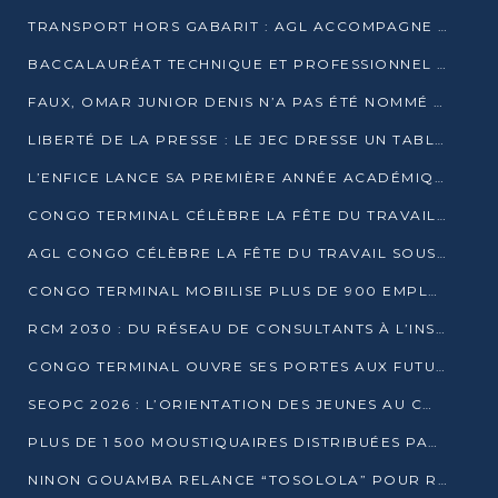
TRANSPORT HORS GABARIT : AGL ACCOMPAGNE LE DÉVELOPPEMENT DU SECTEUR BRASSICOLE AU CONGO
BACCALAURÉAT TECHNIQUE ET PROFESSIONNEL : 16 352 CANDIDATS LANCÉS DANS LES ÉPREUVES D’EPS
FAUX, OMAR JUNIOR DENIS N’A PAS ÉTÉ NOMMÉ AIDE DE CAMP ADJOINT DE DENIS SASSOU NGUESSO
LIBERTÉ DE LA PRESSE : LE JEC DRESSE UN TABLEAU PRÉOCCUPANT AU CONGO
L’ENFICE LANCE SA PREMIÈRE ANNÉE ACADÉMIQUE AVEC 100 FUTURS ENSEIGNANTS
CONGO TERMINAL CÉLÈBRE LA FÊTE DU TRAVAIL AVEC SES COLLABORATEURS À POINTE-NOIRE
AGL CONGO CÉLÈBRE LA FÊTE DU TRAVAIL SOUS LE SIGNE DE LA COHÉSION
CONGO TERMINAL MOBILISE PLUS DE 900 EMPLOYÉS AUTOUR DE LA SÉCURITÉ AU TRAVAIL
RCM 2030 : DU RÉSEAU DE CONSULTANTS À L’INSTRUMENT DE PUISSANCE EN AFRIQUE FRANCOPHONE
CONGO TERMINAL OUVRE SES PORTES AUX FUTURS INGÉNIEURS AU FORUM DES MÉTIERS D’UCAC-ICAM
SEOPC 2026 : L’ORIENTATION DES JEUNES AU CŒUR DE LA DEUXIÈME ÉDITION
PLUS DE 1 500 MOUSTIQUAIRES DISTRIBUÉES PAR AGL ET CONGO TERMINAL DANS LA LUTTE CONTRE LE PALUDISME
NINON GOUAMBA RELANCE “TOSOLOLA” POUR RENFORCER LE DIALOGUE AVEC LES CITOYENS