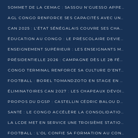
SOMMET DE LA CEMAC : SASSOU N’GUESSO APPELLE À LA VIGILANCE FACE AUX RISQUES ÉCONOMIQUES
AGL CONGO RENFORCE SES CAPACITÉS AVEC UNE GRUE DE 250 TONNES
CAN 2025 : L’ÉTAT SÉNÉGALAIS COUVRE SES CHAMPIONS D’AFRIQUE DE RÉCOMPENSES EXCEPTIONNELLES
ÉDUCATION AU CONGO : LE PRÉSCOLAIRE DEVIENT OBLIGATOIRE, LE BTS CONSACRÉ DIPLÔME D’ÉTAT
ENSEIGNEMENT SUPÉRIEUR : LES ENSEIGNANTS MAINTIENNENT LA GRÈVE ET EXIGENT UN ACCORD ÉCRIT AVEC L’ÉTAT
PRÉSIDENTIELLE 2026 : CAMPAGNE DÈS LE 28 FÉVRIER, SCRUTIN LES 12 ET 15 MARS
CONGO TERMINAL RENFORCE SA CULTURE D’ENTREPRISE AVEC LE PROGRAMME « WIN TOGETHER »
FOOTBALL : BOREL TOMANDZOTO EN STAGE EN ESPAGNE AVEC POLISSYA FC
ÉLIMINATOIRES CAN 2027 : LES CHAPEAUX DÉVOILÉS, LE CONGO FIXÉ SUR SON SORT
PROPOS DU DGSP : CASTELLIN CÉDRIC BALOU DÉNONCE DES PROPOS INTIMIDANTS
SANTÉ : LE CONGO ACCÉLÈRE LA CONSOLIDATION DE L’OFFRE DE SOINS
LA LCDE MET EN SERVICE UNE TROISIÈME STATION D’EAU POTABLE À MFILOU
FOOTBALL : L’OL CONFIE SA FORMATION AU CONGOLAIS CHRISTIAN BASSILA