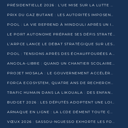
PRÉSIDENTIELLE 2026 : L’UE MISE SUR LA LUTTE CONTRE LA DÉSINFORMATION
PRIX DU GAZ BUTANE : LES AUTORITÉS IMPOSENT LE RESPECT DES PRIX RÉGLEMENTÉS
POOL : LA VIE REPREND À MINDOULI APRÈS UN INCIDENT ARMÉ SUR LA RN1
LE PORT AUTONOME PRÉPARE SES DÉFIS STRATÉGIQUES DE 2026
L’ARPCE LANCE LE DÉBAT STRATÉGIQUE SUR LES DONNÉES, L’IA ET LA FINANCE NUMÉRIQUE AU CONGO
POOL : TENSIONS APRÈS DES ÉCHAUFFOURÉES ARMÉES ENTRE DGSP ET EX-MILICIENS NINJA
ANGOLA-LIBRE : QUAND UN CHANTIER SCOLAIRE DEVIENT LE MIROIR D’UN CONGO EN MOUVEMENT
PROJET MOSALA : LE GOUVERNEMENT ACCÉLÈRE L’INSERTION DES JEUNES EN 2026
FORCA ECOSYSTEM, QUATRE ANS DE RECHERCHE DE TERRAIN AVANT UN LANCEMENT OFFICIEL EN 2026
TRAFIC HUMAIN DANS LA LIKOUALA : DES ENFANTS AUTOCHTONES RÉDUITS AU TRAVAIL FORCÉ
BUDGET 2026 : LES DÉPUTÉS ADOPTENT UNE LOI DES FINANCES DE PLUS DE 2500 MILLIARDS FCFA
ARNAQUE EN LIGNE : LA LCDE DÉMENT TOUTE CAMPAGNE DE RECRUTEMENT
VŒUX 2026 : SASSOU-NGUESSO EXHORTE LES FORCES VIVES À RENFORCER L’UNITÉ