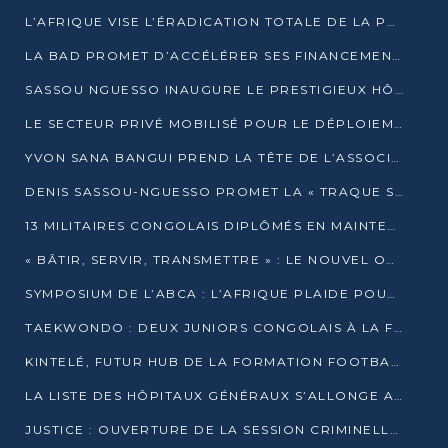
L’AFRIQUE VISE L’ÉRADICATION TOTALE DE LA POLIOMYÉLITE D’ICI 2026
LA BAD PROMET D’ACCÉLÉRER SES FINANCEMENTS AVEC LE MINISTÈRE DE L’ASSAINISSEMENT
SASSOU NGUESSO INAUGURE LE PRESTIGIEUX HÔTEL KEMPINSKI BRAZZAVILLE
LE SECTEUR PRIVÉ MOBILISÉ POUR LE DÉPLOIEMENT DE 19 MINI-CENTRALES SOLAIRES
YVON SANA BANGUI PREND LA TÊTE DE L’ASSOCIATION DES BANQUES CENTRALES AFRICAINES
DENIS SASSOU-NGUESSO PROMET LA « TRAQUE SANS RELÂCHE » DU GRAND BANDITISME
13 MILITAIRES CONGOLAIS DIPLÔMÉS EN MAINTENANCE INDUSTRIELLE APRÈS TROIS ANS DE FORMATION À L’UNIVERSITÉ MARIEN-NGOUABI
« BÂTIR, SERVIR, TRANSMETTRE » : LE NOUVEL OUVRAGE QUI INTERPELLE LES COLLECTIVITÉS
SYMPOSIUM DE L’ABCA : L’AFRIQUE PLAIDE POUR UN FINANCEMENT CLIMATIQUE ÉQUITABLE
TAEKWONDO : DEUX JUNIORS CONGOLAIS À LA FINALE D’OPEN SYRIES 2025 À ABIDJAN
KINTELÉ, FUTUR HUB DE LA FORMATION FOOTBALLISTIQUE AFRICAINE ?
LA LISTE DES HÔPITAUX GÉNÉRAUX S’ALLONGE AU CONGO
JUSTICE : OUVERTURE DE LA SESSION CRIMINELLE À BRAZZAVILLE AVEC 52 DOSSIERS AU RÔLE