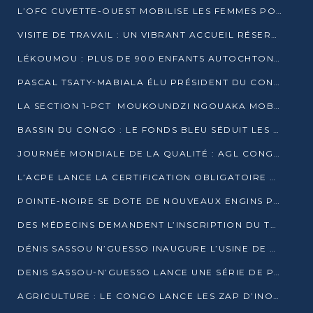
L’OFC CUVETTE-OUEST MOBILISE LES FEMMES POUR ACCUEILLIR LE PRÉSIDENT DE LA RÉPUBLIQUE
VISITE DE TRAVAIL : UN VIBRANT ACCUEIL RÉSERVÉ À DENIS SASSOU-N’GUESSO PAR L’ASSOCIATION « LES AMIS DE WOMO »
LÉKOUMOU : PLUS DE 900 ENFANTS AUTOCHTONES REÇOIVENT DES KITS SCOLAIRES GRÂCE À L’ESPACE OPOKO
PASCAL TSATY-MABIALA ÉLU PRÉSIDENT DU CONSEIL NATIONAL DE L’UPADS
LA SECTION 1-PCT MOUKOUNDZI NGOUAKA MOBILISE 100 000 FCFA POUR LE 6ᵉ CONGRÈS DU PARTI
BASSIN DU CONGO : LE FONDS BLEU SÉDUIT LES BAILLEURS À BELÉM
JOURNÉE MONDIALE DE LA QUALITÉ : AGL CONGO FORME ET SENSIBILISE LES JEUNES TALENTS
L’ACPE LANCE LA CERTIFICATION OBLIGATOIRE DES CONTRATS DE TRAVAIL DES TRANSPORTEURS
POINTE-NOIRE SE DOTE DE NOUVEAUX ENGINS POUR L’ASSAINISSEMENT ET L’ENTRETIEN ROUTIER
DES MÉDECINS DEMANDENT L’INSCRIPTION DU TRAITEMENT DU PIED-BOT DANS LES CURSUS UNIVERSITAIRES
DÉNIS SASSOU N’GUESSO INAUGURE L’USINE DE VALORISATION DU GAZ ASSOCIÉ
DENIS SASSOU-N’GUESSO LANCE UNE SÉRIE DE PROJETS DANS LE KOUILOU
AGRICULTURE : LE CONGO LANCE LES ZAP D’INONI ET YONO