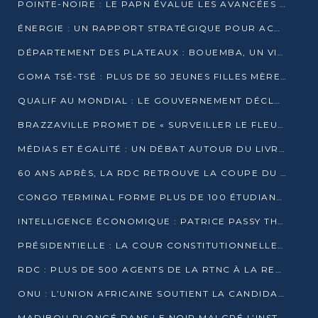
POINTE-NOIRE : LE PAPN ÉVALUE LES AVANCÉES DU MÔLE EST
ÉNERGIE : UN RAPPORT STRATÉGIQUE POUR ACCÉLÉRER LA TRANSITION AU CONGO
DÉPARTEMENT DES PLATEAUX : BOUEMBA, UN VIVIER ÉCONOMIQUE PRÊT À EXPLOSER
GOMA TSÉ-TSÉ : PLUS DE 50 JEUNES FILLES MÈRES SENSIBILISÉES À LA SANTÉ SEXUELLE
QUALIF AU MONDIAL : LE GOUVERNEMENT DÉCLARE LA JOURNÉE DU 1ER AVRIL 2026 CHÔMÉE ET PAYÉE
BRAZZAVILLE PROMET DE « SURVEILLER LE FLEUVE » APRÈS LA QUALIFICATION DE LA RDC AU MONDIAL
MÉDIAS ET ÉGALITÉ : UN DÉBAT AUTOUR DU LIVRE « CES FEMMES QUI REPRENNENT LE POUVOIR SUR LEUR VIE »
60 ANS APRÈS, LA RDC RETROUVE LA COUPE DU MONDE
CONGO TERMINAL FORME PLUS DE 100 ÉTUDIANTS AUX TECHNIQUES D’EMBAUCHE
INTELLIGENCE ÉCONOMIQUE : PATRICE PASSY THÉORISE UNE STRATÉGIE ADAPTÉE AUX CONTEXTES FRAGMENTÉS
PRÉSIDENTIELLE : LA COUR CONSTITUTIONNELLE CONFIRME LA VICTOIRE DE SASSOU NGUESSO AVEC 94,90 % DES SUFFRAGES
RDC : PLUS DE 500 AGENTS DE LA RTNC À LA RETRAITE, UNE PAGE SE TOURNE
ONU : L’UNION AFRICAINE SOUTIENT LA CANDIDATURE DE MACKY SALL
MADIBOU PLONGÉ DANS LE NOIR MALGRÉ L’INSTALLATION D’UN NOUVEAU TRANSFORMATEUR