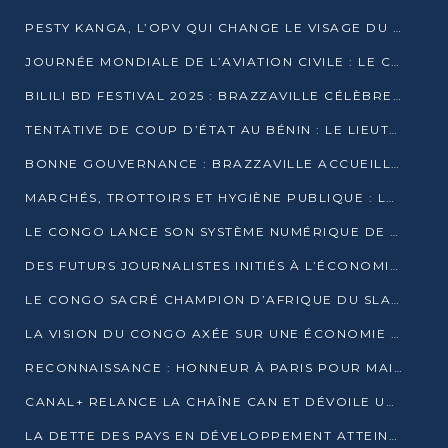
PESTY KANGA, L’OPV QUI CHANGE LE VISAGE DU REPORTAGE AU CONGO
JOURNÉE MONDIALE DE L’AVIATION CIVILE : LE CONGO MISE SUR L’INNOVATION ET LA SÉCURITÉ
BILILI BD FESTIVAL 2025 : BRAZZAVILLE CÉLÈBRE DIX ANS DE CRÉATION GRAPHIQUE AFRICAINE
TENTATIVE DE COUP D’ÉTAT AU BÉNIN : LE LIEUTENANT-COLONEL TIGRI S’AUTOPROCLAME CHEF D’UN COMITÉ MILITAIRE
BONNE GOUVERNANCE : BRAZZAVILLE ACCUEILLE LES PREMIÈRES JOURNÉES CONGOLAISES DE L’ÉVALUATION
MARCHÉS, TROTTOIRS ET HYGIÈNE PUBLIQUE : LE GOUVERNEMENT DURCIT LE TON
LE CONGO LANCE SON SYSTÈME NUMÉRIQUE DE VÉRIFICATION DU BOIS
DES FUTURS JOURNALISTES INITIÉS À L’ÉCONOMIE BLEUE DURABLE
LE CONGO SACRÉ CHAMPION D’AFRIQUE DU SLAM 2025
LA VISION DU CONGO AXÉE SUR UNE ÉCONOMIE BAS CARBONE AU RENDEZ-VOUS DE MONACO 2025
RECONNAISSANCE : HONNEUR À PARIS POUR MAIXENT RAOUL OMINGA
CANAL+ RELANCE LA CHAÎNE CAN ET DÉVOILE UNE OFFRE EXCEPTIONNELLE POUR DÉCEMBRE
LA DETTE DES PAYS EN DÉVELOPPEMENT ATTEINT UN SOMMET HISTORIQUE ENTRE 2022 ET 2024