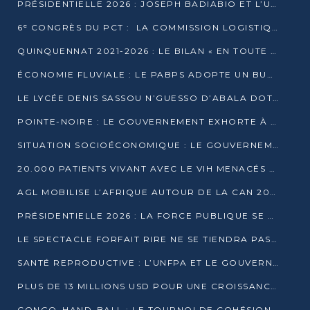
PRÉSIDENTIELLE 2026 : JOSEPH BADIABIO ET L’UDH-YUKI JOUENT LA PRUDENCE
6ᵉ CONGRÈS DU PCT : LA COMMISSION LOGISTIQUE ASSURE LA DISTRIBUTION DES KITS
QUINQUENNAT 2021-2026 : LE BILAN « EN TOUTE TRANSPARENCE » PRÉSENTÉ À LA PRESSE
ÉCONOMIE FLUVIALE : LE PABPS ADOPTE UN BUDGET 2026 DE PLUS DE 2,7 MILLIARDS FCFA
LE LYCÉE DENIS SASSOU N’GUESSO D’ABALA DOTÉ D’UNE SALLE MULTIMÉDIA
POINTE-NOIRE : LE GOUVERNEMENT EXHORTE À UN USAGE RESPONSABLE DU NOUVEAU MATÉRIEL MUNICIPAL
SITUATION SOCIOÉCONOMIQUE : LE GOUVERNEMENT INTERPELLÉ DEVANT LE SÉNAT
20.000 PATIENTS VIVANT AVEC LE VIH MENACÉS D’ARRÊT DE TRAITEMENT
AGL MOBILISE L’AFRIQUE AUTOUR DE LA CAN 2025
PRÉSIDENTIELLE 2026 : LA FORCE PUBLIQUE SE PRÉPARE À SÉCURISER LE SCRUTIN
LE SPECTACLE FORFAIT RIRE NE SE TIENDRA PAS LE 1ER JANVIER
SANTÉ REPRODUCTIVE : L’UNFPA ET LE GOUVERNEMENT AFFINENT LES PRIORITÉS DE 2026
PLUS DE 13 MILLIONS USD POUR UNE CROISSANCE VERTE ET SOUVERAINE
CONGO–HAND-BALL : LE TOURNOI DE COHÉSION ET DE FRATERNITÉ ALLUME SES LAMPIONS À BRAZZAVILLE