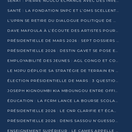
SÉNAT : PIERRE NGOLO ÉCHANGE AVEC DES INVESTISSEURS DU NUMÉRIQUE
SANTÉ : LA FONDATION SNPC ET L’OMS SCELLENT UN PARTENARIAT STRATÉGIQUE DE TROIS ANS
L’UPRN SE RETIRE DU DIALOGUE POLITIQUE DE DJAMBALA : TENSIONS DANS LE PRÉ-ÉLECTORAL CONGOLAIS
DAVE MAFOULA À L’ÉCOUTE DES ARTISTES POUR REDÉFINIR SA POLITIQUE CULTURELLE
PRÉSIDENTIELLE DE MARS 2026 : SEPT DOSSIERS DE CANDIDATURE ENREGISTRÉS À LA CLÔTURE DES DÉPÔTS
PRÉSIDENTIELLE 2026 : DESTIN GAVET SE POSE EN CANDIDAT DU « RAS-LE-BOL »
EMPLOYABILITÉ DES JEUNES : AGL CONGO ET CONGO TERMINAL S’ALLIENT À UCAC-ICAM
LE MJPU DÉPLOIE SA STRATÉGIE DE TERRAIN EN FAVEUR DE DSN
ÉLECTION PRÉSIDENTIELLE DE MARS : 3 QUESTIONS À UN EXPERT CONGOLAIS DE LA CYBERSÉCURITÉ
JOSEPH KIGNOUMBI KIA MBOUNGOU ENTRE OFFICIELLEMENT EN COURSE POUR LA PRÉSIDENTIELLE
ÉDUCATION : LA FCRM LANCE LA BOURSE SCOLAIRE FRANCINE-NTOUMI POUR PROMOUVOIR LES FILIÈRES SCIENTIFIQUES
PRÉSIDENTIELLE 2026 : LE CNR CLARIFIE ET ÉCARTE LA CANDIDATURE DU PASTEUR NTUMI
PRÉSIDENTIELLE 2026 : DENIS SASSOU N’GUESSO ANNONCE OFFICIELLEMENT SA CANDIDATURE
ENSEIGNEMENT SUPÉRIEUR : LE CAMES APPELLE À UNE UNIVERSITÉ AFRICAINE AXÉE SUR L’EMPLOYABILITÉ