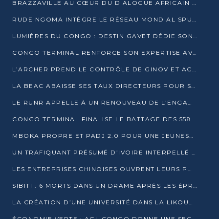
BRAZZAVILLE AU CŒUR DU DIALOGUE AFRICAIN SUR LES OBJECTIFS DE DÉVELOPPEMENT DURABLE
RUDE NGOMA INTÈGRE LE RÉSEAU MONDIAL SPUTNIK PRO APRÈS UNE FORMATION À MOSCOU
LUMIÈRES DU CONGO : DESTIN GAVET DÉDIE SON PRIX À L’UNITÉ NATIONALE ET À LA JEUNESSE
CONGO TERMINAL RENFORCE SON EXPERTISE AVEC NEUF NOUVEAUX FORMATEURS EN ENGINS PORTUAIRES
L’ARCHER PREND LE CONTRÔLE DE GINOV ET ACCÉLÈRE SON VIRAGE NUMÉRIQUE
LA BEAC ABAISSE SES TAUX DIRECTEURS POUR SOUTENIR LA CROISSANCE EN ZONE CEMAC
LE RUNR APPELLE À UN RENOUVEAU DE L’ENGAGEMENT MILITANT
CONGO TERMINAL FINALISE LE BATTAGE DES 558 PIEUX DU FUTUR QUAI DU MÔLE EST
MBOKA PROPRE ET PADJ 2.0 POUR UNE JEUNESSE PLUS AUTONOME
UN TRAFIQUANT PRÉSUMÉ D’IVOIRE INTERPELLÉ À DOLISIE
LES ENTREPRISES CHINOISES OUVRENT LEURS PORTES AUX JEUNES DIPLÔMÉS
SIBITI : 6 MORTS DANS UN DRAME APRÈS LES ÉPREUVES DU BEPC
LA CRÉATION D’UNE UNIVERSITÉ DANS LA LIKOUALA AU CŒUR D’UNE RÉFLEXION NATIONALE
ÉCONOMIE VERTE : AGL CONGO DONNE UNE SECONDE VIE À SES DÉCHETS INDUSTRIELS