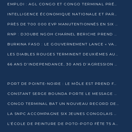
EMPLOI : AGL CONGO ET CONGO TERMINAL PRÉSÉLECTIONNENT PLUS DE 70 JEUNES À POINTE-NOIRE
INTELLIGENCE ÉCONOMIQUE NATIONALE ET PARTENARIATS INTERNATIONAUX : VERS UNE DOCTRINE SOUVERAINE DE SÉCURITÉ ÉCONOMIQUE
PRÈS DE 700 000 EVP MANUTENTIONNÉS EN SIX MOIS PAR CONGO TERMINAL
RNP : DJOUBE NGOH CHARNEL BERICHE PREND LES RÊNES DU PARTI
BURKINA FASO : LE GOUVERNEMENT LANCE « VACANCES UTILES 2026 » POUR FORMER LES ÉLÈVES À 15 MÉTIERS
LES DIABLES ROUGES TERMINENT DEUXIÈMES AU CHAMPIONNAT D’AFRIQUE ZONE 3
66 ANS D’INDEPENDANCE, 30 ANS D’AGRESSION RWAN DAISE : 4 PRESIDENCES, UN ECHEC COLLECTIF
PORT DE POINTE-NOIRE : LE MÔLE EST PREND FORME ET VISE LES GÉANTS DES MERS
CONSTANT SERGE BOUNDA PORTE LE MESSAGE DE COMPASSION DE DENIS SASSOU NGUESSO EN IRAN
CONGO TERMINAL BAT UN NOUVEAU RECORD DE PRODUCTIVITÉ AU PORT DE POINTE-NOIRE
LA SNPC ACCOMPAGNE SIX JEUNES CONGOLAIS AUX OLYMPIADES PANAFRICAINES DE MATHÉMATIQUES
L’ÉCOLE DE PEINTURE DE POTO-POTO FÊTE 75 ANS AU SERVICE DE L’ART CONGOLAIS