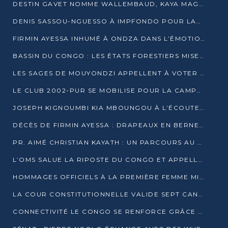
DESTIN GAVET NOMME WALLEMBAUD, KAYA MAGANE, BOUDZIKA ET MBOUSSA-ELLAH AUX COMMANDES DE SA CAMPAGNE
DENIS SASSOU-NGUESSO À IMPFONDO POUR LANCER LE CORRIDOR 13
FIRMIN AYESSA INHUMÉ À ONDZA DANS L’ÉMOTION ET LE RECUEILLEMENT
BASSIN DU CONGO : LES ÉTATS FORESTIERS MISENT SUR LES MARCHÉS CARBONE
LES SAGES DE MOUYONDZI APPELLENT À VOTER DENIS SASSOU-NGUESSO
LE CLUB 2002-PUR SE MOBILISE POUR LA CAMPAGNE
JOSEPH KIGNOUMBI KIA MBOUNGOU À L’ÉCOUTE DE TALANGAÏ
DÉCÈS DE FIRMIN AYESSA : DRAPEAUX EN BERNE LUNDI
PR. AIMÉ CHRISTIAN KAYATH : UN PARCOURS AU SERVICE DE LA RECHERCHE ET DE L’INNOVATION
L’OMS SALUE LA RIPOSTE DU CONGO ET APPELLE À DES RÉFORMES DURABLES
HOMMAGES OFFICIELS À LA PREMIÈRE FEMME MINISTRE DU CONGO
LA COUR CONSTITUTIONNELLE VALIDE SEPT CANDIDATURES POUR LA PRÉSIDENTIELLE
CONNECTIVITÉ LE CONGO SE RENFORCE GRÂCE AU CÂBLE 2AFRICA