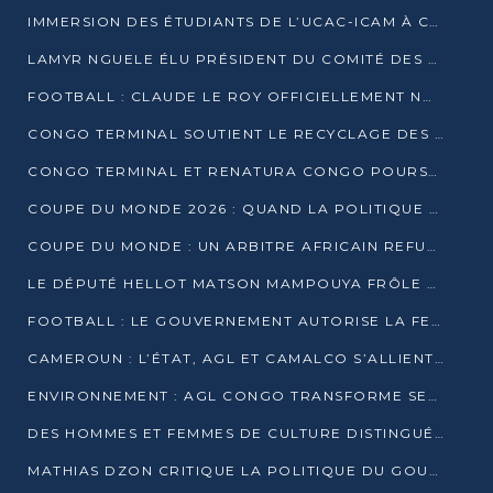
IMMERSION DES ÉTUDIANTS DE L’UCAC-ICAM À CONGO TERMINAL
LAMYR NGUELE ÉLU PRÉSIDENT DU COMITÉ DES MEMBRES D’HONNEUR DU PCT
FOOTBALL : CLAUDE LE ROY OFFICIELLEMENT NOMMÉ SÉLECTIONNEUR DU CONGO
CONGO TERMINAL SOUTIENT LE RECYCLAGE DES DÉCHETS PLASTIQUES À POINTE-NOIRE
CONGO TERMINAL ET RENATURA CONGO POURSUIVENT LEUR COMBAT POUR LA BIODIVERSITÉ
COUPE DU MONDE 2026 : QUAND LA POLITIQUE MENACE L’UNIVERSALITÉ DU FOOTBALL
COUPE DU MONDE : UN ARBITRE AFRICAIN REFUSÉ À L’ENTRÉE DES ÉTATS-UNIS
LE DÉPUTÉ HELLOT MATSON MAMPOUYA FRÔLE LA MORT LORS D’UNE EMBUSCADE DZNS LE POOL
FOOTBALL : LE GOUVERNEMENT AUTORISE LA FECOFOOT À OCCUPER LES COMPLEXES SPORTIFS
CAMEROUN : L’ÉTAT, AGL ET CAMALCO S’ALLIENT POUR UN MÉGA-PROJET FERROVIAIRE
ENVIRONNEMENT : AGL CONGO TRANSFORME SES DÉCHETS EN OUTILS DE FORMATION
DES HOMMES ET FEMMES DE CULTURE DISTINGUÉS POUR LEUR ENGAGEMENT PAR BANTOU CULTURE
MATHIAS DZON CRITIQUE LA POLITIQUE DU GOUVERNEMENT ET ALERTE SUR LA DETTE DU CONGO