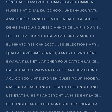
SÉNÉGAL : BASSIROU DIOMAYE FAYE NOMME AL AMINOU LÔ PREMIER MINISTRE
MUSÉE NATIONAL DU CONGO : UNE INAUGURATION PORTEUSE D’ESPOIR POUR LA CULTURE
ASSEMBLÉES ANNUELLES DE LA BAD : LA SOCIÉTÉ CIVILE CONGOLAISE À LA RECHERCHE DE PARTENAIRES POUR SES PROJETS
DENIS SASSOU-NGUESSO ANNONCE LA FIN DU VISA POUR LES AFRICAINS EN 2027
OIF : LE DR. COUMBA BÂ PORTE UNE VISION DE DIALOGUE, DE STABILITÉ ET DE RÉFORME À LA TÊTE
ÉLIMINATOIRES CAN 2027 : LES SÉLECTIONS AFRICAINES CONNAISSENT LEURS ADVERSAIRES
QUATRE PRÉSUMÉS TRAFIQUANTS DE PANTHÈRE ARRÊTÉS À EWO
EWAWA PLUS ET L’ARCHER FOUNDATION LANCENT UN CAMP DE BASKET POUR LES JEUNES À BRAZZAVILLE
BASKETBALL: EWAWA PLUS ET L’ARCHER FOUNDATION LANCENT UN CAMP POUR LES JEUNES
AGL CONGO LIVRE 270 VÉHICULES POUR MODERNISER LE TRANSPORT URBAIN
PASSEPORT AU CONGO : JEAN-OLESSONGO ONDAYE VEUT METTRE FIN AUX LENTEURS ADMINISTRATIVES
LES ÉTATS-UNIS FINANCERONT LA MISE EN PLACE DE JUSQU’À 50 CLINIQUES DE LUTTE CONTRE L’EBOLA
LE CONGO LANCE LE DIAGNOSTIC DES INFRASTRUCTURES SPORTIVES DU COMPLEXE DE KINTÉLÉ