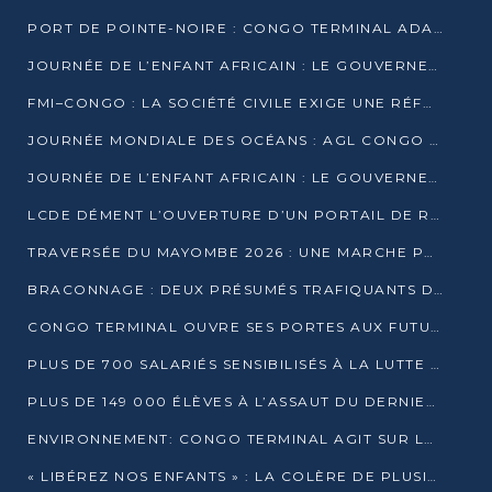
PORT DE POINTE-NOIRE : CONGO TERMINAL ADAPTE SON DRAGAGE AUX SABLES BITUMINEUX
JOURNÉE DE L’ENFANT AFRICAIN : LE GOUVERNEMENT RÉAFFIRME SON ENGAGEMENT POUR L’ACCÈS À L’EAU ET À L’ASSAINISSEMENT
FMI–CONGO : LA SOCIÉTÉ CIVILE EXIGE UNE RÉFORME DE LA FISCALITÉ PÉTROLIÈRE
JOURNÉE MONDIALE DES OCÉANS : AGL CONGO MOBILISE SES COLLABORATEURS POUR LA PRÉSERVATION DE LA BIODIVERSITÉ MARINE
JOURNÉE DE L’ENFANT AFRICAIN : LE GOUVERNEMENT MOBILISÉ POUR L’HYGIÈNE DANS LES ORPHELINATS
LCDE DÉMENT L’OUVERTURE D’UN PORTAIL DE RECRUTEMENT ET APPELLE À LA VIGILANCE
TRAVERSÉE DU MAYOMBE 2026 : UNE MARCHE POUR SENSIBILISER ET DÉPISTER AU DIABÈTE
BRACONNAGE : DEUX PRÉSUMÉS TRAFIQUANTS D’HIPPOPOTAME ÉCROUÉS À BRAZZAVILLE
CONGO TERMINAL OUVRE SES PORTES AUX FUTURS INGÉNIEURS DE L’UCAC-ICAM
PLUS DE 700 SALARIÉS SENSIBILISÉS À LA LUTTE CONTRE LA TUBERCULOSE À CONGO TERMINAL
PLUS DE 149 000 ÉLÈVES À L’ASSAUT DU DERNIER CEPE
ENVIRONNEMENT: CONGO TERMINAL AGIT SUR LE TERRAIN ET FORME LES PLUS JEUNES
« LIBÉREZ NOS ENFANTS » : LA COLÈRE DE PLUSIEURS MÈRES À BRAZZAVILLE CONTRE LA DGSP