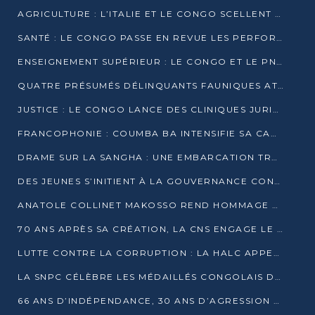
AGRICULTURE : L’ITALIE ET LE CONGO SCELLENT UN PARTENARIAT POUR UNE PRODUCTION LOCALE DURABLE
SANTÉ : LE CONGO PASSE EN REVUE LES PERFORMANCES DE SES HÔPITAUX À MI-PARCOURS
ENSEIGNEMENT SUPÉRIEUR : LE CONGO ET LE PNUD VEULENT RAPPROCHER LA FORMATION UNIVERSITAIRE DES BESOINS DU MARCHÉ DE L’EMPLOI
QUATRE PRÉSUMÉS DÉLINQUANTS FAUNIQUES ATTENDUS DEVANT LA JUSTICE POUR TRAFIC D’IVOIRE
JUSTICE : LE CONGO LANCE DES CLINIQUES JURIDIQUES POUR RAPPROCHER LE DROIT DES CITOYENS
FRANCOPHONIE : COUMBA BA INTENSIFIE SA CAMPAGNE POUR LA SUCCESSION À LA TÊTE DE L’OIF
DRAME SUR LA SANGHA : UNE EMBARCATION TRANSPORTANT DES FIDÈLES DE « NZAMBÉ YA L’HUILE » FAIT NAUFRAGE À OUESSO
DES JEUNES S’INITIENT À LA GOUVERNANCE CONTINENTALE À BRAZZAVILLE
ANATOLE COLLINET MAKOSSO REND HOMMAGE À JEAN-PAUL PIGASSE
70 ANS APRÈS SA CRÉATION, LA CNS ENGAGE LE VIRAGE DE LA DIGITALISATION
LUTTE CONTRE LA CORRUPTION : LA HALC APPELLE À PASSER DES DISCOURS AUX ACTES
LA SNPC CÉLÈBRE LES MÉDAILLÉS CONGOLAIS DES OLYMPIADES PANAFRICAINES DE MATHÉMATIQUES 2026
66 ANS D’INDÉPENDANCE, 30 ANS D’AGRESSION RWANDAISE : 4 PRÉSIDENCES, UN ÉCHEC COLLECTIF