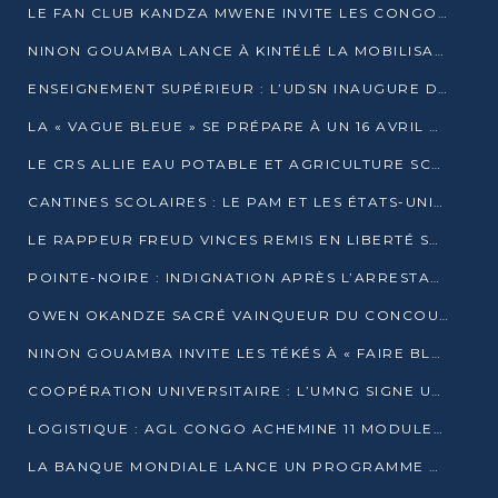
LE FAN CLUB KANDZA MWENE INVITE LES CONGOLAIS À UNE FORTE AFFLUENCE AU STADE DE KINTÉLÉ
NINON GOUAMBA LANCE À KINTÉLÉ LA MOBILISATION POUR L’INVESTITURE DR DSN
ENSEIGNEMENT SUPÉRIEUR : L’UDSN INAUGURE DES LABORATOIRES POUR BOOSTER LA FORMATION PRATIQUE
LA « VAGUE BLEUE » SE PRÉPARE À UN 16 AVRIL HISTORIQUE
LE CRS ALLIE EAU POTABLE ET AGRICULTURE SCOLAIRE AU CŒUR DE LA TRANSFORMATION DES ÉCOLES RURALES
CANTINES SCOLAIRES : LE PAM ET LES ÉTATS-UNIS AU CONTACT DES ÉCOLIERS DE KINKALA
LE RAPPEUR FREUD VINCES REMIS EN LIBERTÉ SOUS PRESSION MÉDIATIQUE
POINTE-NOIRE : INDIGNATION APRÈS L’ARRESTATION DU RAPPEUR FREUD VINCES
OWEN OKANDZE SACRÉ VAINQUEUR DU CONCOURS SLAM POUR LA VIE
NINON GOUAMBA INVITE LES TÉKÉS À « FAIRE BLOC » POUR PESER DANS LE DÉBAT NATIONAL
COOPÉRATION UNIVERSITAIRE : L’UMNG SIGNE UN ACCORD STRATÉGIQUE AVEC L’UNIVERSITÉ HAINAN EN CHINE
LOGISTIQUE : AGL CONGO ACHEMINE 11 MODULES GÉANTS JUSQU’À BRAZZAVILLE
LA BANQUE MONDIALE LANCE UN PROGRAMME DE 394 MILLIONS DE DOLLARS POUR LE BASSIN DU CONGO