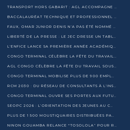
TRANSPORT HORS GABARIT : AGL ACCOMPAGNE LE DÉVELOPPEMENT DU SECTEUR BRASSICOLE AU CONGO
BACCALAURÉAT TECHNIQUE ET PROFESSIONNEL : 16 352 CANDIDATS LANCÉS DANS LES ÉPREUVES D’EPS
FAUX, OMAR JUNIOR DENIS N’A PAS ÉTÉ NOMMÉ AIDE DE CAMP ADJOINT DE DENIS SASSOU NGUESSO
LIBERTÉ DE LA PRESSE : LE JEC DRESSE UN TABLEAU PRÉOCCUPANT AU CONGO
L’ENFICE LANCE SA PREMIÈRE ANNÉE ACADÉMIQUE AVEC 100 FUTURS ENSEIGNANTS
CONGO TERMINAL CÉLÈBRE LA FÊTE DU TRAVAIL AVEC SES COLLABORATEURS À POINTE-NOIRE
AGL CONGO CÉLÈBRE LA FÊTE DU TRAVAIL SOUS LE SIGNE DE LA COHÉSION
CONGO TERMINAL MOBILISE PLUS DE 900 EMPLOYÉS AUTOUR DE LA SÉCURITÉ AU TRAVAIL
RCM 2030 : DU RÉSEAU DE CONSULTANTS À L’INSTRUMENT DE PUISSANCE EN AFRIQUE FRANCOPHONE
CONGO TERMINAL OUVRE SES PORTES AUX FUTURS INGÉNIEURS AU FORUM DES MÉTIERS D’UCAC-ICAM
SEOPC 2026 : L’ORIENTATION DES JEUNES AU CŒUR DE LA DEUXIÈME ÉDITION
PLUS DE 1 500 MOUSTIQUAIRES DISTRIBUÉES PAR AGL ET CONGO TERMINAL DANS LA LUTTE CONTRE LE PALUDISME
NINON GOUAMBA RELANCE “TOSOLOLA” POUR RENFORCER LE DIALOGUE AVEC LES CITOYENS