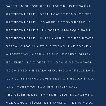
SASSOU N’GUESSO RÉÉLU AVEC PLUS DE 94,82% DES VOIX
PRÉSIDENTIELLE : DESTIN GAVET DÉNONCE DES IRRÉGULARITÉS ET REVENDIQUE LA VICTOIRE
PRÉSIDENTIELLE : LES APPELS ET SMS RÉTABLIS, INTERNET RESTE BLOQUÉ
PRÉSIDENTIELLE A : UN SCRUTIN MARQUÉ PAR LA COUPURE D’INTERNET ET UNE AFFLUENCE TIMIDE À BRAZZAVILLE
PRÉSIDENTIELLE : UN FAUX VISUEL DE RÉSULTATS CIRCULE
RÉSEAUX SOCIAUX ET ÉLECTIONS : UNE ARÈNE NUMÉRIQUE EN PLEINE MUTATION AU CONGO
À FREETOWN, MEER MISE SUR LE REFROIDISSEMENT PASSIF FACE À LA CHALEUR EXTRÊME
BOUEMBA : LA DIRECTION LOCALE DE CAMPAGNE DE DENIS SASSOU N’GUESSO MULTIPLIE LES ACTIVITÉS DE MOBILISATION
ROCH BREDIN BISSALA NKOUNKOU APPELLE LA JEUNESSE DE GOMA TSÉ-TSÉ À UN VOTE MASSIF POUR DENIS SASSOU NGUESSO
CONGO TERMINAL OUVRE SES PORTES AUX ÉTUDIANTS EN TRANSPORT ET LOGISTIQUE
ONU : ADEBAYOR SOUTIENT MACKY SALL
TBC CÉLÈBRE LES FEMMES ET LEUR ENGAGEMENT À L’OCCASION DU 8 MARS
AGL CONGO RÉUSSIT LE TRANSPORT DE 19 MODULES HORS GABARIT ENTRE POINTE-NOIRE ET BRAZZAVILLE