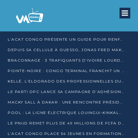
L’ACAT CONGO PRÉSENTE UN GUIDE POUR RENFORCER LES GARANTIES JUDICIAIRES EN GARDE À VUE
DEPUIS SA CELLULE À OUESSO, JONAS FRED MAKITA DÉNONCE CE QU’IL QUALIFIE DE DÉNI DE JUSTICE
BRACONNAGE : 3 TRAFIQUANTS D’IVOIRE LOURDEMENT CONDAMNÉS À DJAMBALA
POINTE-NOIRE : CONGO TERMINAL FRANCHIT UN CAP HISTORIQUE AVEC 99 MOUVEMENTS/HEURE
KELLÉ, L’ELDORADO DES PROFESSIONNELLES DU SEXE
LE PARTI DPC LANCE SA CAMPAGNE D’ADHÉSIONS ET VEUT STRUCTURER SA PRÉSENCE DANS LES 15 DÉPARTEMENTS
MACKY SALL À DAKAR : UNE RENCONTRE PRÉSIDENTIELLE QUI DIVISE L’OPINION SÉNÉGALAISE
POOL : LA LIGNE ÉLECTRIQUE LOUINGUI-KINKALA-BOKO MISE EN SERVICE
LE PNUD REMET PLUS DE 49 MILLIONS DE FCFA D’ÉQUIPEMENTS POUR ACCÉLÉRER LA NUMÉRISATION DU SYSTÈME DE SANTÉ
L’ACAT CONGO PLACE 54 JEUNES EN FORMATION PROFESSIONNELLE