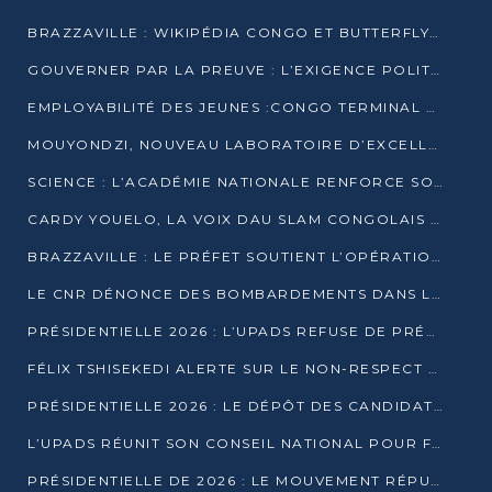
BRAZZAVILLE : WIKIPÉDIA CONGO ET BUTTERFLY SCELLENT UN PARTENARIAT POUR STRUCTURER LE BÉNÉVOLAT NUMÉRIQUE
GOUVERNER PAR LA PREUVE : L’EXIGENCE POLITIQUE DU XXIᵉ SIÈCLE
EMPLOYABILITÉ DES JEUNES :CONGO TERMINAL S’ALLIE À L’ESCIC POUR RAPPROCHER L’ÉCOLE DU TERRAIN
MOUYONDZI, NOUVEAU LABORATOIRE D’EXCELLENCE PÉDAGOGIQUE AVEC L’ENFICE
SCIENCE : L’ACADÉMIE NATIONALE RENFORCE SON ÉQUIPE ET TRACE SA FEUILLE DE ROUTE 2026
CARDY YOUELO, LA VOIX DAU SLAM CONGOLAIS QUI INTERPELLE LE MONDE
BRAZZAVILLE : LE PRÉFET SOUTIENT L’OPÉRATION « ZÉRO KULUNA » ET APPELLE À LA VIGILANCE CITOYENNE
LE CNR DÉNONCE DES BOMBARDEMENTS DANS LE POOL ET ACCUSE LE GOUVERNEMENT
PRÉSIDENTIELLE 2026 : L’UPADS REFUSE DE PRÉSENTER UN CANDIDAT ET DÉNONCE UN PROCESSUS NON CRÉDIBLE
FÉLIX TSHISEKEDI ALERTE SUR LE NON-RESPECT DES ENGAGEMENTS DE PAIX APRÈS SA RENCONTRE AVEC D. SASSOU-NGUESSO
PRÉSIDENTIELLE 2026 : LE DÉPÔT DES CANDIDATURES OUVERT DU 29 JANVIER AU 12 FÉVRIER
L’UPADS RÉUNIT SON CONSEIL NATIONAL POUR FIXER SA LIGNE POLITIQUE À DEUX MOIS DE LA PRÉSIDENTIELLE
PRÉSIDENTIELLE DE 2026 : LE MOUVEMENT RÉPUBLICAIN DÉNONCE UNE CONVOCATION ÉLECTORALE « OPAQUE ET PRÉCIPITÉE »