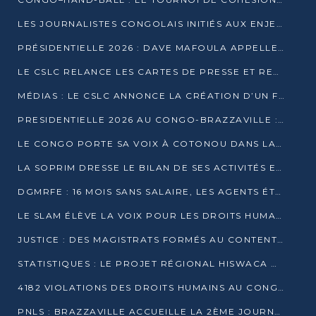
LES JOURNALISTES CONGOLAIS INITIÉS AUX ENJEUX DE L’ÉCONOMIE BLEUE
PRÉSIDENTIELLE 2026 : DAVE MAFOULA APPELLE LES CONGOLAIS À UN « NOUVEAU DÉPART »
LE CSLC RELANCE LES CARTES DE PRESSE ET RECONNAÎT OFFICIELLEMENT LES MÉDIAS EN LIGNE
MÉDIAS : LE CSLC ANNONCE LA CRÉATION D’UN FONDS D’APPUI À LA PRESSE
PRESIDENTIELLE 2026 AU CONGO-BRAZZAVILLE : UN CASTING ÉLARGI
LE CONGO PORTE SA VOIX À COTONOU DANS LA LUTTE CONTRE LA TUBERCULOSE
LA SOPRIM DRESSE LE BILAN DE SES ACTIVITÉS ET FIXE DE NOUVELLES PRIORITÉS
DGMRFE : 16 MOIS SANS SALAIRE, LES AGENTS ÉTOUFFENT DANS LE SILENCE
LE SLAM ÉLÈVE LA VOIX POUR LES DROITS HUMAINS À BRAZZAVILLE
JUSTICE : DES MAGISTRATS FORMÉS AU CONTENTIEUX DE LA PROPRIÉTÉ INTELLECTUELLE
STATISTIQUES : LE PROJET RÉGIONAL HISWACA OFFICIELLEMENT LANCÉ AU CONGO
4182 VIOLATIONS DES DROITS HUMAINS AU CONGO EN 2025 SELON LE CAD
PNLS : BRAZZAVILLE ACCUEILLE LA 2ÈME JOURNÉE SCIENTIFIQUE SUR LE VIH/SIDA