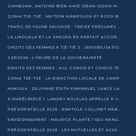
GAMBOMA, ANTOINE BIEN-AIMÉ OBAM-ODON MOBILISE LES 32 148 ÉLECTEURS EN FAVEUR DE DENIS SASSOU NGUESSO
GOMA TSÉ-TSÉ : MATSON MAMPOUYA ET ROCH BREDIN BISSALA NKOUNKOU EN CAMPAGNE DE PROXIMITÉ
TRAFIC DE FAUNE SAUVAGE : TREIZE PRÉSUMÉS TRAFIQUANTS INTERPELLÉS AU CONGO EN 2025
LA LIKOUALA ET LA SANGHA EN PARFAIT ACCORD AVEC LE PROJET DE SOCIÉTÉ DU CANDIDAT DENIS SASSOU-N’GUESSO
DROITS DES FEMMES À TIÉ-TIÉ 2 : SENSIBILISATION ET PÉDAGOGIE SUR LE DROIT DE VOTE
CAP2026 : L’HEURE DE LA SOUVERAINETÉ
DROITS DES FEMMES : AGL CONGO ET CONGO TERMINAL METTENT EN AVANT LE LEADERSHIP FÉMININ
GOMA TSÉ-TSÉ : LA DIRECTION LOCALE DE CAMPAGNE INTENSIFIE LA SENSIBILISATION DANS LES VILLAGES
MAKOUA : DELPHINE ÉDITH EMMANUEL LANCE LA CAMPAGNE POUR DENIS SASSOU-N’GUESSO
À MAKÉLÉKÉLÉ 1, LANDRY KOLELAS APPELLE À UNE MOBILISATION MASSIVE EN FAVEUR DE DENIS SASSOU-N’GUESSO
PRÉSIDENTIELLE 2026 : ANATOLE COLLINET MAKOSSO DÉFEND LE PROJET DE SOCIÉTÉ DE DENIS SASSOU NGUESSO
ENVIRONNEMENT : MAURICE PLANTE 1 500 MANGROVES POUR HONORER WANGARI MAATHAI
PRÉSIDENTIELLE 2026 : LES MUTUELLES ET ASSOCIATIONS S’IMPLIQUENT DANS LA CAMPAGNE ÉLECTORALE À TIÉ-TIÉ 2 (POINTE-NOIRE)