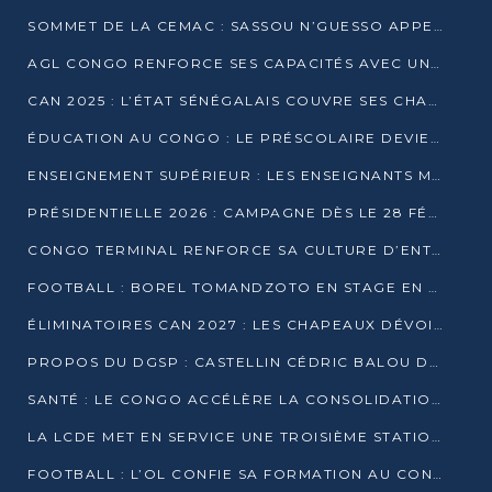
SOMMET DE LA CEMAC : SASSOU N’GUESSO APPELLE À LA VIGILANCE FACE AUX RISQUES ÉCONOMIQUES
AGL CONGO RENFORCE SES CAPACITÉS AVEC UNE GRUE DE 250 TONNES
CAN 2025 : L’ÉTAT SÉNÉGALAIS COUVRE SES CHAMPIONS D’AFRIQUE DE RÉCOMPENSES EXCEPTIONNELLES
ÉDUCATION AU CONGO : LE PRÉSCOLAIRE DEVIENT OBLIGATOIRE, LE BTS CONSACRÉ DIPLÔME D’ÉTAT
ENSEIGNEMENT SUPÉRIEUR : LES ENSEIGNANTS MAINTIENNENT LA GRÈVE ET EXIGENT UN ACCORD ÉCRIT AVEC L’ÉTAT
PRÉSIDENTIELLE 2026 : CAMPAGNE DÈS LE 28 FÉVRIER, SCRUTIN LES 12 ET 15 MARS
CONGO TERMINAL RENFORCE SA CULTURE D’ENTREPRISE AVEC LE PROGRAMME « WIN TOGETHER »
FOOTBALL : BOREL TOMANDZOTO EN STAGE EN ESPAGNE AVEC POLISSYA FC
ÉLIMINATOIRES CAN 2027 : LES CHAPEAUX DÉVOILÉS, LE CONGO FIXÉ SUR SON SORT
PROPOS DU DGSP : CASTELLIN CÉDRIC BALOU DÉNONCE DES PROPOS INTIMIDANTS
SANTÉ : LE CONGO ACCÉLÈRE LA CONSOLIDATION DE L’OFFRE DE SOINS
LA LCDE MET EN SERVICE UNE TROISIÈME STATION D’EAU POTABLE À MFILOU
FOOTBALL : L’OL CONFIE SA FORMATION AU CONGOLAIS CHRISTIAN BASSILA