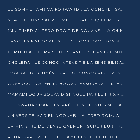
LE SOMMET AFRICA FORWARD : LA CONCRÉTISATION DE PARTENARIATS ÉQUILIBRÉS ET TOURNÉS VERS L’AVENIR ENTRE LE CONTINENT AFRICAIN ET LA FRANCE
NEA ÉDITIONS SACRÉE MEILLEURE BD / COMICS D’AFRIQUE AU KENYA
(MULTIMÉDIA) ZÉRO DROIT DE DOUANE : LA CHINE ET L’AFRIQUE VERS UNE PROXIMITÉ SANS PRÉCÉDENT (PAPIER GÉNÉRAL)
LANGUES NATIONALES ET IA : IGOR CAMERON VEUT ARRIMER LA STRATÉGIE IA À LA LOI SUR LA RECHERCHE
CERTIFICAT DE PRISE DE SERVICE : JEAN LUC MOUTHOU DÉMENT UNE « FAKE NEWS »
CHOLÉRA : LE CONGO INTENSIFIE LA SENSIBILISATION AU MARCHÉ DE TALANGAÏ
L’ORDRE DES INGÉNIEURS DU CONGO VEUT RENFORCER L’ÉTHIQUE ET LA CRÉDIBILITÉ DE LA PROFESSION
COSERCO : VALENTIN BOWAO ASSURERA L’INTÉRIM À LA TÊTE DU BUREAU EXÉCUTIF NATIONAL
MAMADI DOUMBOUYA DISTINGUÉ PAR LE PRIX « SUPER GRAND BÂTISSEUR BABACAR N’DIAYE »
BOTSWANA : L’ANCIEN PRÉSIDENT FESTUS MOGAE EST MORT À 86 ANS
UNIVERSITÉ MARIEN NGOUABI : ALFRED ROMUALD NGUYA POATY SOUTIENT UNE THÈSE SUR LE PARADOXE DE LA CROISSANCE EN ZONE CEMAC
LA MINISTRE DE L’ENSEIGNEMENT SUPÉRIEUR TRACE SA FEUILLE DE ROUTE
RENATURA ÉVEILLE LES FAMILLES DE CONGO TERMINAL À LA PROTECTION DE L’ENVIRONNEMENT