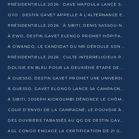
PRÉSIDENTIELLE 2026 : DAVE MAFOULA LANCE SA « VAGUE DU NOUVEAU DÉPART » À IMPFONDO
OYO : DESTIN GAVET APPELLE À L’ALTERNANCE ET À LA RESPONSABILITÉ DE LA JEUNESSE
PRÉSIDENTIELLE 2026 : À SIBITI, DENIS SASSOU-N’GUESSO PARIE SUR LES RESSOURCES DE LA LEKOUMOU
À EWO, DESTIN GAVET ELENGO PROMET HÔPITAL, CHEMIN DE FER ET AUDIT DES FINANCES PUBLIQUES
À OWANDO, LE CANDIDAT DU MR DÉROULE SON PROGRAMME DE “CHANGEMENT”
PRÉSIDENTIELLE 2026 : CULTE INTERRELIGIEUX POUR LA PAIX À OUENZÉ
DOLISIE EN BLEU POUR LA DEUXIÈME ÉTAPE DE CAMPAGNE DE DSN
À OUESSO, DESTIN GAVET PROMET UNE UNIVERSITÉ POUR LA SANGHA
À OUESSO, GAVET ELONGO LANCE SA CAMPAGNE SOUS LE SIGNE DU RENOUVEAU
À SIBITI, JOSEPH KIGNOUMBI DÉNONCE LE CHÔMAGE ET LES DÉFAILLANCES DE L’ÉTAT
COUP D’ENVOI DE LA CAMPAGNE, LE POUVOIR À POINTE-NOIRE, L’OPPOSITION À OUESSO ET SIBITI
DES OUVRIERS TABASSÉS AU QG DE DESTIN GAVET À 24 HEURES DE L’OUVERTURE DE LA CAMPAGNE
AGL CONGO ENGAGE LA CERTIFICATION DE 21 GRUTIERS AUX NORMES INTERNATIONALES