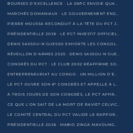
BOURSES D’EXCELLENCE : LA SNPC ENVOIE QUATRE NOUVEAUX TALENTS CONGOLAIS SE FORMER À BAKOU
MARCHÉS DOMANIAUX : LE GOUVERNEMENT ENGAGE LA STRUCTURATION DES TAXES D’ASSAINISSEMENT
PIERRE MOUSSA RECONDUIT À LA TÊTE DU PCT JUSQU’EN 2031
PRÉSIDENTIELLE 2026 : LE PCT INVESTIT OFFICIELLEMENT DENIS SASSOU NGUESSO
DENIS SASSOU-N’GUESSO EXHORTE LES CONGOLAIS À L’UNITÉ ET AU FAIR-PLAY DÉMOCRATIQUE EN 2026
RÉVEILLON D’ARMES 2025 : DENIS SASSOU-N’GUESSO GARANTIT DES ÉLECTIONS 2026 PAISIBLES ET SÉCURISÉES
CONGRÈS DU PCT : LE CLUB 2002 RÉAFFIRME SON SOUTIEN À DENIS SASSOU-N’GUESSO POUR 2026
ENTREPRENEURIAT AU CONGO : UN MILLION D’EUROS POUR FINANCER LES STARTUPS DÈS 2026
LE PCT OUVRE SON 6ᵉ CONGRÈS ET APPELLE À LA CANDIDATURE DE DENIS SASSOU NGUESSO
À TROIS JOURS DE SON CONGRÈS, LE PCT AFFIRME AVOIR ATTEINT TOUS SES OBJECTIFS
CE QUE L’ON SAIT DE LA MORT DE RAVIET CELVIC N’TSIANTSIE
LE COMITÉ CENTRAL DU PCT VALIDE LE RAPPORT DU CONGRÈS ET SOUTIENT DENIS SASSOU N’GUESSO
PRÉSIDENTIELLE 2026 : MABIO ZINGA MAVOUNGOU DÉCLARE SA CANDIDATURE ET CHARGE LE BILAN DU PCT