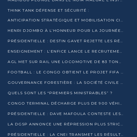
THINK TANK DÉFENSE ET SÉCURITÉ :
ANTICIPATION STRATÉGIQUE ET MOBILISATION CITOYENNE POUR NOTRE SOUVERAINETÉ NATIONALE
HENRI DJOMBO À L’HONNEUR POUR LA JOURNÉE MONDIALE DU THÉÂTRE
PRÉSIDENTIELLE : DESTIN GAVET REJETTE LES RÉSULTATS ET APPELLE À UN DIALOGUE NATIONAL
ENSEIGNEMENT : L’ENFICE LANCE LE RECRUTEMENT DE SA PREMIÈRE PROMOTION DE PROFESSEURS DES ÉCOLES
AGL MET SUR RAIL UNE LOCOMOTIVE DE 83 TONNES À POINTE-NOIRE
FOOTBALL : LE CONGO OBTIENT LE PROJET FIFA ARENA POUR SES 15 DÉPARTEMENTS
GOUVERNANCE FORESTIÈRE : LA SOCIÉTÉ CIVILE CONGOLAISE AFFICHE SES PRIORITÉS POUR 2026
QUELS SONT LES “PREMIERS MINISTRABLES” ?
CONGO TERMINAL DÉCHARGE PLUS DE 900 VÉHICULES EN QUELQUES HEURES
PRÉSIDENTIELLE : DAVE MAFOULA CONTESTE LES RÉSULTATS PROVISOIRES
LA DGSP ANNONCE UNE RÉPRESSION PLUS STRICTE CONTRE LES MOTO-TAXIS
PRÉSIDENTIELLE : LA CNEI TRANSMET LES RÉSULTATS PROVISOIRES À LA COUR CONSTITUTIONNELLE