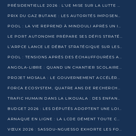
PRÉSIDENTIELLE 2026 : L’UE MISE SUR LA LUTTE CONTRE LA DÉSINFORMATION
PRIX DU GAZ BUTANE : LES AUTORITÉS IMPOSENT LE RESPECT DES PRIX RÉGLEMENTÉS
POOL : LA VIE REPREND À MINDOULI APRÈS UN INCIDENT ARMÉ SUR LA RN1
LE PORT AUTONOME PRÉPARE SES DÉFIS STRATÉGIQUES DE 2026
L’ARPCE LANCE LE DÉBAT STRATÉGIQUE SUR LES DONNÉES, L’IA ET LA FINANCE NUMÉRIQUE AU CONGO
POOL : TENSIONS APRÈS DES ÉCHAUFFOURÉES ARMÉES ENTRE DGSP ET EX-MILICIENS NINJA
ANGOLA-LIBRE : QUAND UN CHANTIER SCOLAIRE DEVIENT LE MIROIR D’UN CONGO EN MOUVEMENT
PROJET MOSALA : LE GOUVERNEMENT ACCÉLÈRE L’INSERTION DES JEUNES EN 2026
FORCA ECOSYSTEM, QUATRE ANS DE RECHERCHE DE TERRAIN AVANT UN LANCEMENT OFFICIEL EN 2026
TRAFIC HUMAIN DANS LA LIKOUALA : DES ENFANTS AUTOCHTONES RÉDUITS AU TRAVAIL FORCÉ
BUDGET 2026 : LES DÉPUTÉS ADOPTENT UNE LOI DES FINANCES DE PLUS DE 2500 MILLIARDS FCFA
ARNAQUE EN LIGNE : LA LCDE DÉMENT TOUTE CAMPAGNE DE RECRUTEMENT
VŒUX 2026 : SASSOU-NGUESSO EXHORTE LES FORCES VIVES À RENFORCER L’UNITÉ