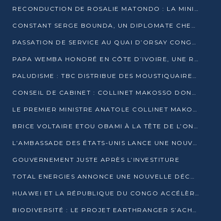
RECONDUCTION DE ROSALIE MATONDO : LA MINISTRE PROMET D’ACCÉLÉRER LE TRAITEMENT DES DOSSIERS ET DE RELEVER DE NOUVEAUX DÉFIS
CONSTANT SERGE BOUNDA, UN DIPLOMATE CHEVRONNÉ AUX COMMANDES DES AFFAIRES ÉTRANGÈRES
PASSATION DE SERVICE AU QUAI D’ORSAY CONGOLAIS : GAKOSSO PASSE LE FLAMBEAU À BOUNDA
PAPA WEMBA HONORÉ EN CÔTE D’IVOIRE, UNE RUE PORTE DÉSORMAIS SON NOM
PALUDISME : TBC DISTRIBUE DES MOUSTIQUAIRES DANS DEUX CSI DE BRAZZAVILLE
CONSEIL DE CABINET : COLLINET MAKOSSO DONNE SES DERNIÈRES ORIENTATIONS
LE PREMIER MINISTRE ANATOLE COLLINET MAKOSSO DÉMISSIONNE AVEC SON GOUVERNEMENT
BRICE VOLTAIRE ETOU OBAMI À LA TÊTE DE L’ONEC-C POUR TROIS ANS
L’AMBASSADE DES ÉTATS-UNIS LANCE UNE NOUVELLE COHORTE DU PROGRAMME ACCESS MICRO-SCHOLARSHIP
GOUVERNEMENT JUSTE APRÈS L’INVESTITURE
TOTAL ENERGIES ANNONCE UNE NOUVELLE DÉCOUVERTE D’HYDROCARBURES SUR LE PERMIS MOHO AU LARGE DU CONGO
HUAWEI ET LA RÉPUBLIQUE DU CONGO ACCÉLÈRENT LEUR PARTENARIAT
BIODIVERSITÉ : LE PROJET EARTHRANGER S’ACHÈVE, MAIS LES DÉFIS DEMEURENT