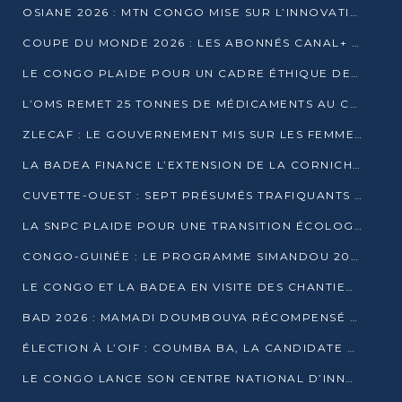
OSIANE 2026 : MTN CONGO MISE SUR L’INNOVATION POUR RELEVER LES DÉFIS AFRICAINS
COUPE DU MONDE 2026 : LES ABONNÉS CANAL+ AU CONGO DÉÇUS À QUELQUES JOURS DU COUP D’ENVOI
LE CONGO PLAIDE POUR UN CADRE ÉTHIQUE DE L’INTELLIGENCE ARTIFICIELLE À DAKAR
L’OMS REMET 25 TONNES DE MÉDICAMENTS AU CONGO POUR RENFORCER LA RIPOSTE AUX ÉPIDÉMIES
ZLECAF : LE GOUVERNEMENT MIS SUR LES FEMMES ENTREPRENEURES
LA BADEA FINANCE L’EXTENSION DE LA CORNICHE SUD DE BRAZZAVILLE
CUVETTE-OUEST : SEPT PRÉSUMÉS TRAFIQUANTS DE FAUNE INTERPELLÉS À EWO ET KELLÉ
LA SNPC PLAIDE POUR UNE TRANSITION ÉCOLOGIQUE PROGRESSIVE
CONGO-GUINÉE : LE PROGRAMME SIMANDOU 2040 AU CŒUR DES ÉCHANGES À LA BAD
LE CONGO ET LA BADEA EN VISITE DES CHANTIERS
BAD 2026 : MAMADI DOUMBOUYA RÉCOMPENSÉ PAR LE TROPHÉE BABACAR NDIAYE À BRAZZAVILLE
ÉLECTION À L’OIF : COUMBA BA, LA CANDIDATE DISCRÈTE QUI BOUSCULE LE JEU DIPLOMATIQUE
LE CONGO LANCE SON CENTRE NATIONAL D’INNOVATION