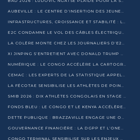
BAD 2026 : LUDOVIC NGATSÉ PLAIDE POUR LA SOUVERAINETÉ FINANCIÈRE AFRICAINE
AUBEVILLE : LE CENTRE D’INSERTION DES JEUNES PRÊT À OUVRIR SES PORTES
INFRASTRUCTURES, CROISSANCE ET STABILITÉ : LA GUINÉE AFFÛTE SES AMBITIONS
E2C CONDAMNE LE VOL DES CÂBLES ÉLECTRIQUES APRÈS UNE VIDÉO VIRALE
LA COLÈRE MONTE CHEZ LES JOURNALIERS D’E2C QUI DÉNONCENT 20 ANS DE PRÉCARITÉ
XI JINPING S’ENTRETIENT AVEC DONALD TRUMP À BEIJING
NUMÉRIQUE : LE CONGO ACCÉLÈRE LA CARTOGRAPHIE DE SES INFRASTRUCTURES DIGITALES
CEMAC : LES EXPERTS DE LA STATISTIQUE APPELLENT À RENFORCER LA SÉCURISATION DES DONNÉES
LA FÉCOTAE SENSIBILISE LES ATHLÈTES DE POINTE-NOIRE À L’HYGIÈNE ALIMENTA
SMIB 2026 : DIX ATHLÈTES CONGOLAIS EN STAGE AU KENYA
FONDS BLEU : LE CONGO ET LE KENYA ACCÉLÈRENT LA MOBILISATION DES FINANCEMENTS
DETTE PUBLIQUE : BRAZZAVILLE ENGAGE UNE OPÉRATION DE RACHAT DE 575 MILLIONS DE DOLLARS
GOUVERNANCE FINANCIÈRE : LA DGPP ET L’ONEC-C VERS UN PARTENARIAT POUR ASSAINIR LES ENTREPRISES PUBLIQUES
CONGO TERMINAL SENSIBILISE SUR LES ENJEUX DE LA SANTÉ MENTALE EN