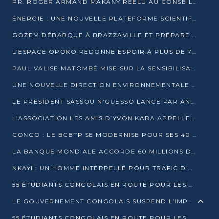
PR. ROGER ARMAND MAKANY RÉÉLU AU CONSEIL DE L’AUF
ÉNERGIE : UNE NOUVELLE PLATEFORME SCIENTIFIQUE POUR LA TRANSITION ÉNERGÉTIQUE EN AFRIQUE CENTRALE
GOZEM DÉBARQUE À BRAZZAVILLE ET PRÉPARE SON ARRIVÉE À POINTE-NOIRE
L’ESPACE OPOKO REDONNE ESPOIR À PLUS DE 775 ÉLÈVES AUTOCHTONES DANS LE NORD DU CONGO
PAUL VALISE MATOMBÉ MISE SUR LA SENSIBILISATION POUR ÉRAQUER LE GRAND BANDITISME
UNE NOUVELLE DIRECTION ENVIRONNEMENTALE POUR RENFORCER LA GESTION DES DONNÉES AU CONGO
LE PRÉSIDENT SASSOU N’GUESSO LANCE PAR ANTICIPATION LA 39ÈME JOURNÉE NATIONALE DE L’ARBRE
L’ASSOCIATION LES AMIS D’YVON KABA APPELLENT DENIS SASSOU N’GUESSO À SE PORTER CANDIDAT
CONGO : LE BCBTP SE MODERNISE POUR SES 40 ANS D’EXISTENCE
LA BANQUE MONDIALE ACCORDE 60 MILLIONS DE DOLLARS POUR LA RÉSILIENCE URBAINE AU CONGO
NKAYI : UN HOMME INTERPELLÉ POUR TRAFIC D’UN BÉBÉ CHIMPANZÉ
55 ÉTUDIANTS CONGOLAIS EN ROUTE POUR LES UNIVERSITÉS ALGÉRIENNES
LE GOUVERNEMENT CONGOLAIS SUSPEND L’IMPORTATION DES MACHETTES ET DES MOTOS
55 ÉTUDIANTS CONGOLAIS EN ROUTE POUR LES UNIVERSITÉS ALGÉRIENNES