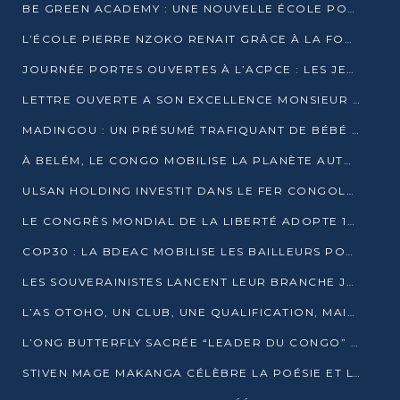
BE GREEN ACADEMY : UNE NOUVELLE ÉCOLE POUR LES MÉTIERS DE L’ÉCOLOGIE À POINTE-NOIRE
L’ÉCOLE PIERRE NZOKO RENAIT GRÂCE À LA FONDATION MUCODEC
JOURNÉE PORTES OUVERTES À L’ACPCE : LES JEUNES EN IMMERSION DANS L’ENTREPRISE
LETTRE OUVERTE A SON EXCELLENCE MONSIEUR DENIS SASSOU NGUESSO, PRESIDENT DE LAREPUBLIQUE DU CONGO
MADINGOU : UN PRÉSUMÉ TRAFIQUANT DE BÉBÉ CHIMPANZÉ FIXÉ SUR SON SORT LE 20 NOVEMBRE
À BELÉM, LE CONGO MOBILISE LA PLANÈTE AUTOUR DU FONDS BLEU POUR LE BASSIN DU CONGO
ULSAN HOLDING INVESTIT DANS LE FER CONGOLAIS
LE CONGRÈS MONDIAL DE LA LIBERTÉ ADOPTE 14 RÉSOLUTIONS HISTORIQUES
COP30 : LA BDEAC MOBILISE LES BAILLEURS POUR LE FONDS BLEU DU BASSIN DU CONGO
LES SOUVERAINISTES LANCENT LEUR BRANCHE JEUNE À BRAZZAVILLE
L’AS OTOHO, UN CLUB, UNE QUALIFICATION, MAIS ENCORE DES DOUTES
L’ONG BUTTERFLY SACRÉE “LEADER DU CONGO” AU PRIX D’EXCELLENCE 2025
STIVEN MAGE MAKANGA CÉLÈBRE LA POÉSIE ET L’HUMAIN AVEC SON RECUEIL “HECTARE”