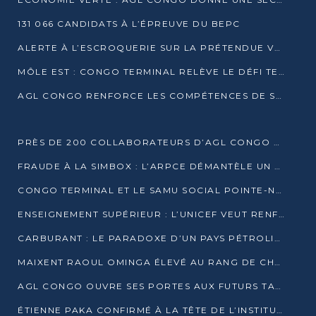
131 066 CANDIDATS À L’ÉPREUVE DU BEPC
ALERTE À L’ESCROQUERIE SUR LA PRÉTENDUE VENTE DE PARCELLES AFAT
MÔLE EST : CONGO TERMINAL RELÈVE LE DÉFI TECHNIQUE DES SABLES BITUMINEUX
AGL CONGO RENFORCE LES COMPÉTENCES DE SES ÉQUIPES AVEC LA CERTIFICATION CACES® R483
PRÈS DE 200 COLLABORATEURS D’AGL CONGO EN FORMATION JUSQU’EN JUILLET
FRAUDE À LA SIMBOX : L’ARPCE DÉMANTÈLE UN RÉSEAU UTILISANT DES CARTES SIM OUGANDAISES
CONGO TERMINAL ET LE SAMU SOCIAL POINTE-NOIRE RENOUVELLENT LEUR PARTENARIAT EN FAVEUR DES JEUNES VULNÉRABLES
ENSEIGNEMENT SUPÉRIEUR : L’UNICEF VEUT RENFORCER LA RECHERCHE SUR LES QUESTIONS DE L’ENFANCE
CARBURANT : LE PARADOXE D’UN PAYS PÉTROLIER CONFRONTÉ À DES PÉNURIES RÉCURRENTES
MAIXENT RAOUL OMINGA ÉLEVÉ AU RANG DE CHEVALIER DE L’ORDRE DE L’AMITIÉ ENTRE LA RUSSIE ET LE CONGO
AGL CONGO OUVRE SES PORTES AUX FUTURS TALENTS DE LA LOGISTIQUE
ÉTIENNE PAKA CONFIRMÉ À LA TÊTE DE L’INSTITUT GÉOGRAPHIQUE NATIONAL