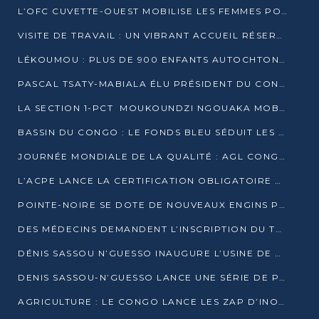
L’OFC CUVETTE-OUEST MOBILISE LES FEMMES POUR ACCUEILLIR LE PRÉSIDENT DE LA RÉPUBLIQUE
VISITE DE TRAVAIL : UN VIBRANT ACCUEIL RÉSERVÉ À DENIS SASSOU-N’GUESSO PAR L’ASSOCIATION « LES AMIS DE WOMO »
LÉKOUMOU : PLUS DE 900 ENFANTS AUTOCHTONES REÇOIVENT DES KITS SCOLAIRES GRÂCE À L’ESPACE OPOKO
PASCAL TSATY-MABIALA ÉLU PRÉSIDENT DU CONSEIL NATIONAL DE L’UPADS
LA SECTION 1-PCT MOUKOUNDZI NGOUAKA MOBILISE 100 000 FCFA POUR LE 6ᵉ CONGRÈS DU PARTI
BASSIN DU CONGO : LE FONDS BLEU SÉDUIT LES BAILLEURS À BELÉM
JOURNÉE MONDIALE DE LA QUALITÉ : AGL CONGO FORME ET SENSIBILISE LES JEUNES TALENTS
L’ACPE LANCE LA CERTIFICATION OBLIGATOIRE DES CONTRATS DE TRAVAIL DES TRANSPORTEURS
POINTE-NOIRE SE DOTE DE NOUVEAUX ENGINS POUR L’ASSAINISSEMENT ET L’ENTRETIEN ROUTIER
DES MÉDECINS DEMANDENT L’INSCRIPTION DU TRAITEMENT DU PIED-BOT DANS LES CURSUS UNIVERSITAIRES
DÉNIS SASSOU N’GUESSO INAUGURE L’USINE DE VALORISATION DU GAZ ASSOCIÉ
DENIS SASSOU-N’GUESSO LANCE UNE SÉRIE DE PROJETS DANS LE KOUILOU
AGRICULTURE : LE CONGO LANCE LES ZAP D’INONI ET YONO