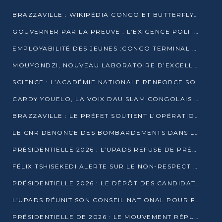
BRAZZAVILLE : WIKIPÉDIA CONGO ET BUTTERFLY SCELLENT UN PARTENARIAT POUR STRUCTURER LE BÉNÉVOLAT NUMÉRIQUE
GOUVERNER PAR LA PREUVE : L’EXIGENCE POLITIQUE DU XXIᵉ SIÈCLE
EMPLOYABILITÉ DES JEUNES :CONGO TERMINAL S’ALLIE À L’ESCIC POUR RAPPROCHER L’ÉCOLE DU TERRAIN
MOUYONDZI, NOUVEAU LABORATOIRE D’EXCELLENCE PÉDAGOGIQUE AVEC L’ENFICE
SCIENCE : L’ACADÉMIE NATIONALE RENFORCE SON ÉQUIPE ET TRACE SA FEUILLE DE ROUTE 2026
CARDY YOUELO, LA VOIX DAU SLAM CONGOLAIS QUI INTERPELLE LE MONDE
BRAZZAVILLE : LE PRÉFET SOUTIENT L’OPÉRATION « ZÉRO KULUNA » ET APPELLE À LA VIGILANCE CITOYENNE
LE CNR DÉNONCE DES BOMBARDEMENTS DANS LE POOL ET ACCUSE LE GOUVERNEMENT
PRÉSIDENTIELLE 2026 : L’UPADS REFUSE DE PRÉSENTER UN CANDIDAT ET DÉNONCE UN PROCESSUS NON CRÉDIBLE
FÉLIX TSHISEKEDI ALERTE SUR LE NON-RESPECT DES ENGAGEMENTS DE PAIX APRÈS SA RENCONTRE AVEC D. SASSOU-NGUESSO
PRÉSIDENTIELLE 2026 : LE DÉPÔT DES CANDIDATURES OUVERT DU 29 JANVIER AU 12 FÉVRIER
L’UPADS RÉUNIT SON CONSEIL NATIONAL POUR FIXER SA LIGNE POLITIQUE À DEUX MOIS DE LA PRÉSIDENTIELLE
PRÉSIDENTIELLE DE 2026 : LE MOUVEMENT RÉPUBLICAIN DÉNONCE UNE CONVOCATION ÉLECTORALE « OPAQUE ET PRÉCIPITÉE »