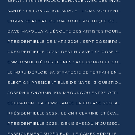
SÉNAT : PIERRE NGOLO ÉCHANGE AVEC DES INVESTISSEURS DU NUMÉRIQUE
SANTÉ : LA FONDATION SNPC ET L’OMS SCELLENT UN PARTENARIAT STRATÉGIQUE DE TROIS ANS
L’UPRN SE RETIRE DU DIALOGUE POLITIQUE DE DJAMBALA : TENSIONS DANS LE PRÉ-ÉLECTORAL CONGOLAIS
DAVE MAFOULA À L’ÉCOUTE DES ARTISTES POUR REDÉFINIR SA POLITIQUE CULTURELLE
PRÉSIDENTIELLE DE MARS 2026 : SEPT DOSSIERS DE CANDIDATURE ENREGISTRÉS À LA CLÔTURE DES DÉPÔTS
PRÉSIDENTIELLE 2026 : DESTIN GAVET SE POSE EN CANDIDAT DU « RAS-LE-BOL »
EMPLOYABILITÉ DES JEUNES : AGL CONGO ET CONGO TERMINAL S’ALLIENT À UCAC-ICAM
LE MJPU DÉPLOIE SA STRATÉGIE DE TERRAIN EN FAVEUR DE DSN
ÉLECTION PRÉSIDENTIELLE DE MARS : 3 QUESTIONS À UN EXPERT CONGOLAIS DE LA CYBERSÉCURITÉ
JOSEPH KIGNOUMBI KIA MBOUNGOU ENTRE OFFICIELLEMENT EN COURSE POUR LA PRÉSIDENTIELLE
ÉDUCATION : LA FCRM LANCE LA BOURSE SCOLAIRE FRANCINE-NTOUMI POUR PROMOUVOIR LES FILIÈRES SCIENTIFIQUES
PRÉSIDENTIELLE 2026 : LE CNR CLARIFIE ET ÉCARTE LA CANDIDATURE DU PASTEUR NTUMI
PRÉSIDENTIELLE 2026 : DENIS SASSOU N’GUESSO ANNONCE OFFICIELLEMENT SA CANDIDATURE
ENSEIGNEMENT SUPÉRIEUR : LE CAMES APPELLE À UNE UNIVERSITÉ AFRICAINE AXÉE SUR L’EMPLOYABILITÉ