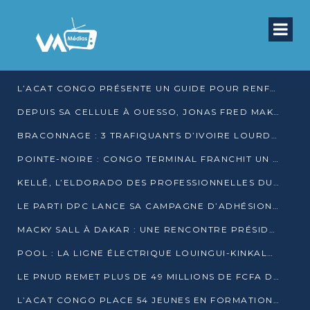
L’ACAT CONGO PRÉSENTE UN GUIDE POUR RENFORCER LES GARANTIES JUDICIAIRES EN GARDE À VUE
DEPUIS SA CELLULE À OUESSO, JONAS FRED MAKITA DÉNONCE CE QU’IL QUALIFIE DE DÉNI DE JUSTICE
BRACONNAGE : 3 TRAFIQUANTS D’IVOIRE LOURDEMENT CONDAMNÉS À DJAMBALA
POINTE-NOIRE : CONGO TERMINAL FRANCHIT UN CAP HISTORIQUE AVEC 99 MOUVEMENTS/HEURE
KELLÉ, L’ELDORADO DES PROFESSIONNELLES DU SEXE
LE PARTI DPC LANCE SA CAMPAGNE D’ADHÉSIONS ET VEUT STRUCTURER SA PRÉSENCE DANS LES 15 DÉPARTEMENTS
MACKY SALL À DAKAR : UNE RENCONTRE PRÉSIDENTIELLE QUI DIVISE L’OPINION SÉNÉGALAISE
POOL : LA LIGNE ÉLECTRIQUE LOUINGUI-KINKALA-BOKO MISE EN SERVICE
LE PNUD REMET PLUS DE 49 MILLIONS DE FCFA D’ÉQUIPEMENTS POUR ACCÉLÉRER LA NUMÉRISATION DU SYSTÈME DE SANTÉ
L’ACAT CONGO PLACE 54 JEUNES EN FORMATION PROFESSIONNELLE