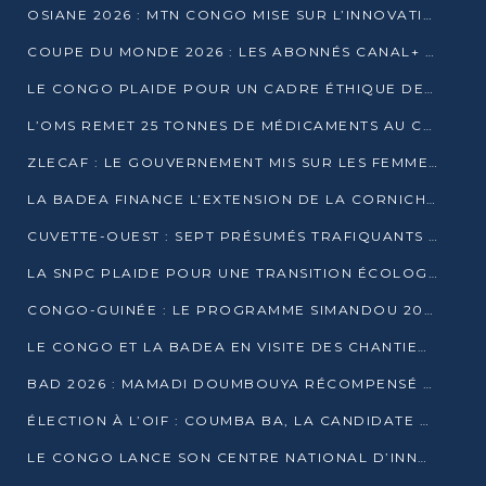
OSIANE 2026 : MTN CONGO MISE SUR L’INNOVATION POUR RELEVER LES DÉFIS AFRICAINS
COUPE DU MONDE 2026 : LES ABONNÉS CANAL+ AU CONGO DÉÇUS À QUELQUES JOURS DU COUP D’ENVOI
LE CONGO PLAIDE POUR UN CADRE ÉTHIQUE DE L’INTELLIGENCE ARTIFICIELLE À DAKAR
L’OMS REMET 25 TONNES DE MÉDICAMENTS AU CONGO POUR RENFORCER LA RIPOSTE AUX ÉPIDÉMIES
ZLECAF : LE GOUVERNEMENT MIS SUR LES FEMMES ENTREPRENEURES
LA BADEA FINANCE L’EXTENSION DE LA CORNICHE SUD DE BRAZZAVILLE
CUVETTE-OUEST : SEPT PRÉSUMÉS TRAFIQUANTS DE FAUNE INTERPELLÉS À EWO ET KELLÉ
LA SNPC PLAIDE POUR UNE TRANSITION ÉCOLOGIQUE PROGRESSIVE
CONGO-GUINÉE : LE PROGRAMME SIMANDOU 2040 AU CŒUR DES ÉCHANGES À LA BAD
LE CONGO ET LA BADEA EN VISITE DES CHANTIERS
BAD 2026 : MAMADI DOUMBOUYA RÉCOMPENSÉ PAR LE TROPHÉE BABACAR NDIAYE À BRAZZAVILLE
ÉLECTION À L’OIF : COUMBA BA, LA CANDIDATE DISCRÈTE QUI BOUSCULE LE JEU DIPLOMATIQUE
LE CONGO LANCE SON CENTRE NATIONAL D’INNOVATION