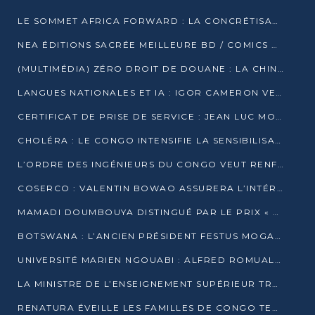
LE SOMMET AFRICA FORWARD : LA CONCRÉTISATION DE PARTENARIATS ÉQUILIBRÉS ET TOURNÉS VERS L’AVENIR ENTRE LE CONTINENT AFRICAIN ET LA FRANCE
NEA ÉDITIONS SACRÉE MEILLEURE BD / COMICS D’AFRIQUE AU KENYA
(MULTIMÉDIA) ZÉRO DROIT DE DOUANE : LA CHINE ET L’AFRIQUE VERS UNE PROXIMITÉ SANS PRÉCÉDENT (PAPIER GÉNÉRAL)
LANGUES NATIONALES ET IA : IGOR CAMERON VEUT ARRIMER LA STRATÉGIE IA À LA LOI SUR LA RECHERCHE
CERTIFICAT DE PRISE DE SERVICE : JEAN LUC MOUTHOU DÉMENT UNE « FAKE NEWS »
CHOLÉRA : LE CONGO INTENSIFIE LA SENSIBILISATION AU MARCHÉ DE TALANGAÏ
L’ORDRE DES INGÉNIEURS DU CONGO VEUT RENFORCER L’ÉTHIQUE ET LA CRÉDIBILITÉ DE LA PROFESSION
COSERCO : VALENTIN BOWAO ASSURERA L’INTÉRIM À LA TÊTE DU BUREAU EXÉCUTIF NATIONAL
MAMADI DOUMBOUYA DISTINGUÉ PAR LE PRIX « SUPER GRAND BÂTISSEUR BABACAR N’DIAYE »
BOTSWANA : L’ANCIEN PRÉSIDENT FESTUS MOGAE EST MORT À 86 ANS
UNIVERSITÉ MARIEN NGOUABI : ALFRED ROMUALD NGUYA POATY SOUTIENT UNE THÈSE SUR LE PARADOXE DE LA CROISSANCE EN ZONE CEMAC
LA MINISTRE DE L’ENSEIGNEMENT SUPÉRIEUR TRACE SA FEUILLE DE ROUTE
RENATURA ÉVEILLE LES FAMILLES DE CONGO TERMINAL À LA PROTECTION DE L’ENVIRONNEMENT