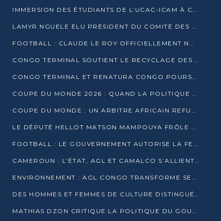
IMMERSION DES ÉTUDIANTS DE L’UCAC-ICAM À CONGO TERMINAL
LAMYR NGUELE ÉLU PRÉSIDENT DU COMITÉ DES MEMBRES D’HONNEUR DU PCT
FOOTBALL : CLAUDE LE ROY OFFICIELLEMENT NOMMÉ SÉLECTIONNEUR DU CONGO
CONGO TERMINAL SOUTIENT LE RECYCLAGE DES DÉCHETS PLASTIQUES À POINTE-NOIRE
CONGO TERMINAL ET RENATURA CONGO POURSUIVENT LEUR COMBAT POUR LA BIODIVERSITÉ
COUPE DU MONDE 2026 : QUAND LA POLITIQUE MENACE L’UNIVERSALITÉ DU FOOTBALL
COUPE DU MONDE : UN ARBITRE AFRICAIN REFUSÉ À L’ENTRÉE DES ÉTATS-UNIS
LE DÉPUTÉ HELLOT MATSON MAMPOUYA FRÔLE LA MORT LORS D’UNE EMBUSCADE DZNS LE POOL
FOOTBALL : LE GOUVERNEMENT AUTORISE LA FECOFOOT À OCCUPER LES COMPLEXES SPORTIFS
CAMEROUN : L’ÉTAT, AGL ET CAMALCO S’ALLIENT POUR UN MÉGA-PROJET FERROVIAIRE
ENVIRONNEMENT : AGL CONGO TRANSFORME SES DÉCHETS EN OUTILS DE FORMATION
DES HOMMES ET FEMMES DE CULTURE DISTINGUÉS POUR LEUR ENGAGEMENT PAR BANTOU CULTURE
MATHIAS DZON CRITIQUE LA POLITIQUE DU GOUVERNEMENT ET ALERTE SUR LA DETTE DU CONGO