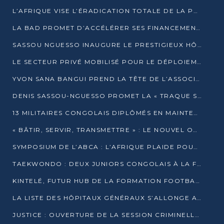
L’AFRIQUE VISE L’ÉRADICATION TOTALE DE LA POLIOMYÉLITE D’ICI 2026
LA BAD PROMET D’ACCÉLÉRER SES FINANCEMENTS AVEC LE MINISTÈRE DE L’ASSAINISSEMENT
SASSOU NGUESSO INAUGURE LE PRESTIGIEUX HÔTEL KEMPINSKI BRAZZAVILLE
LE SECTEUR PRIVÉ MOBILISÉ POUR LE DÉPLOIEMENT DE 19 MINI-CENTRALES SOLAIRES
YVON SANA BANGUI PREND LA TÊTE DE L’ASSOCIATION DES BANQUES CENTRALES AFRICAINES
DENIS SASSOU-NGUESSO PROMET LA « TRAQUE SANS RELÂCHE » DU GRAND BANDITISME
13 MILITAIRES CONGOLAIS DIPLÔMÉS EN MAINTENANCE INDUSTRIELLE APRÈS TROIS ANS DE FORMATION À L’UNIVERSITÉ MARIEN-NGOUABI
« BÂTIR, SERVIR, TRANSMETTRE » : LE NOUVEL OUVRAGE QUI INTERPELLE LES COLLECTIVITÉS
SYMPOSIUM DE L’ABCA : L’AFRIQUE PLAIDE POUR UN FINANCEMENT CLIMATIQUE ÉQUITABLE
TAEKWONDO : DEUX JUNIORS CONGOLAIS À LA FINALE D’OPEN SYRIES 2025 À ABIDJAN
KINTELÉ, FUTUR HUB DE LA FORMATION FOOTBALLISTIQUE AFRICAINE ?
LA LISTE DES HÔPITAUX GÉNÉRAUX S’ALLONGE AU CONGO
JUSTICE : OUVERTURE DE LA SESSION CRIMINELLE À BRAZZAVILLE AVEC 52 DOSSIERS AU RÔLE