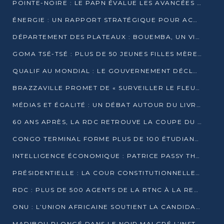
POINTE-NOIRE : LE PAPN ÉVALUE LES AVANCÉES DU MÔLE EST
ÉNERGIE : UN RAPPORT STRATÉGIQUE POUR ACCÉLÉRER LA TRANSITION AU CONGO
DÉPARTEMENT DES PLATEAUX : BOUEMBA, UN VIVIER ÉCONOMIQUE PRÊT À EXPLOSER
GOMA TSÉ-TSÉ : PLUS DE 50 JEUNES FILLES MÈRES SENSIBILISÉES À LA SANTÉ SEXUELLE
QUALIF AU MONDIAL : LE GOUVERNEMENT DÉCLARE LA JOURNÉE DU 1ER AVRIL 2026 CHÔMÉE ET PAYÉE
BRAZZAVILLE PROMET DE « SURVEILLER LE FLEUVE » APRÈS LA QUALIFICATION DE LA RDC AU MONDIAL
MÉDIAS ET ÉGALITÉ : UN DÉBAT AUTOUR DU LIVRE « CES FEMMES QUI REPRENNENT LE POUVOIR SUR LEUR VIE »
60 ANS APRÈS, LA RDC RETROUVE LA COUPE DU MONDE
CONGO TERMINAL FORME PLUS DE 100 ÉTUDIANTS AUX TECHNIQUES D’EMBAUCHE
INTELLIGENCE ÉCONOMIQUE : PATRICE PASSY THÉORISE UNE STRATÉGIE ADAPTÉE AUX CONTEXTES FRAGMENTÉS
PRÉSIDENTIELLE : LA COUR CONSTITUTIONNELLE CONFIRME LA VICTOIRE DE SASSOU NGUESSO AVEC 94,90 % DES SUFFRAGES
RDC : PLUS DE 500 AGENTS DE LA RTNC À LA RETRAITE, UNE PAGE SE TOURNE
ONU : L’UNION AFRICAINE SOUTIENT LA CANDIDATURE DE MACKY SALL
MADIBOU PLONGÉ DANS LE NOIR MALGRÉ L’INSTALLATION D’UN NOUVEAU TRANSFORMATEUR