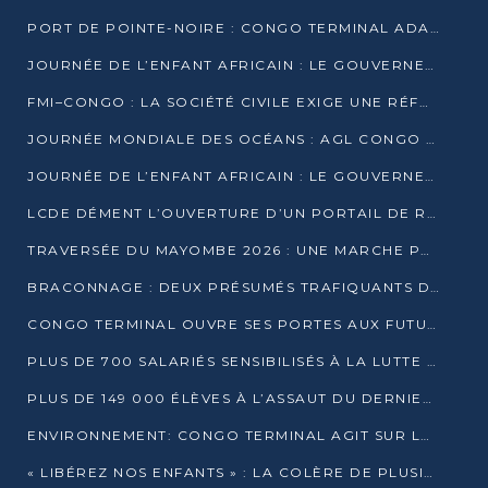
PORT DE POINTE-NOIRE : CONGO TERMINAL ADAPTE SON DRAGAGE AUX SABLES BITUMINEUX
JOURNÉE DE L’ENFANT AFRICAIN : LE GOUVERNEMENT RÉAFFIRME SON ENGAGEMENT POUR L’ACCÈS À L’EAU ET À L’ASSAINISSEMENT
FMI–CONGO : LA SOCIÉTÉ CIVILE EXIGE UNE RÉFORME DE LA FISCALITÉ PÉTROLIÈRE
JOURNÉE MONDIALE DES OCÉANS : AGL CONGO MOBILISE SES COLLABORATEURS POUR LA PRÉSERVATION DE LA BIODIVERSITÉ MARINE
JOURNÉE DE L’ENFANT AFRICAIN : LE GOUVERNEMENT MOBILISÉ POUR L’HYGIÈNE DANS LES ORPHELINATS
LCDE DÉMENT L’OUVERTURE D’UN PORTAIL DE RECRUTEMENT ET APPELLE À LA VIGILANCE
TRAVERSÉE DU MAYOMBE 2026 : UNE MARCHE POUR SENSIBILISER ET DÉPISTER AU DIABÈTE
BRACONNAGE : DEUX PRÉSUMÉS TRAFIQUANTS D’HIPPOPOTAME ÉCROUÉS À BRAZZAVILLE
CONGO TERMINAL OUVRE SES PORTES AUX FUTURS INGÉNIEURS DE L’UCAC-ICAM
PLUS DE 700 SALARIÉS SENSIBILISÉS À LA LUTTE CONTRE LA TUBERCULOSE À CONGO TERMINAL
PLUS DE 149 000 ÉLÈVES À L’ASSAUT DU DERNIER CEPE
ENVIRONNEMENT: CONGO TERMINAL AGIT SUR LE TERRAIN ET FORME LES PLUS JEUNES
« LIBÉREZ NOS ENFANTS » : LA COLÈRE DE PLUSIEURS MÈRES À BRAZZAVILLE CONTRE LA DGSP