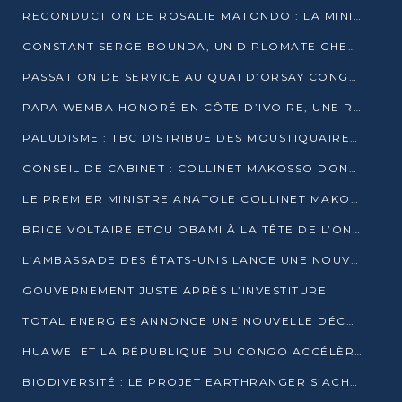
RECONDUCTION DE ROSALIE MATONDO : LA MINISTRE PROMET D’ACCÉLÉRER LE TRAITEMENT DES DOSSIERS ET DE RELEVER DE NOUVEAUX DÉFIS
CONSTANT SERGE BOUNDA, UN DIPLOMATE CHEVRONNÉ AUX COMMANDES DES AFFAIRES ÉTRANGÈRES
PASSATION DE SERVICE AU QUAI D’ORSAY CONGOLAIS : GAKOSSO PASSE LE FLAMBEAU À BOUNDA
PAPA WEMBA HONORÉ EN CÔTE D’IVOIRE, UNE RUE PORTE DÉSORMAIS SON NOM
PALUDISME : TBC DISTRIBUE DES MOUSTIQUAIRES DANS DEUX CSI DE BRAZZAVILLE
CONSEIL DE CABINET : COLLINET MAKOSSO DONNE SES DERNIÈRES ORIENTATIONS
LE PREMIER MINISTRE ANATOLE COLLINET MAKOSSO DÉMISSIONNE AVEC SON GOUVERNEMENT
BRICE VOLTAIRE ETOU OBAMI À LA TÊTE DE L’ONEC-C POUR TROIS ANS
L’AMBASSADE DES ÉTATS-UNIS LANCE UNE NOUVELLE COHORTE DU PROGRAMME ACCESS MICRO-SCHOLARSHIP
GOUVERNEMENT JUSTE APRÈS L’INVESTITURE
TOTAL ENERGIES ANNONCE UNE NOUVELLE DÉCOUVERTE D’HYDROCARBURES SUR LE PERMIS MOHO AU LARGE DU CONGO
HUAWEI ET LA RÉPUBLIQUE DU CONGO ACCÉLÈRENT LEUR PARTENARIAT
BIODIVERSITÉ : LE PROJET EARTHRANGER S’ACHÈVE, MAIS LES DÉFIS DEMEURENT