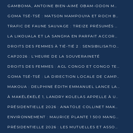
GAMBOMA, ANTOINE BIEN-AIMÉ OBAM-ODON MOBILISE LES 32 148 ÉLECTEURS EN FAVEUR DE DENIS SASSOU NGUESSO
GOMA TSÉ-TSÉ : MATSON MAMPOUYA ET ROCH BREDIN BISSALA NKOUNKOU EN CAMPAGNE DE PROXIMITÉ
TRAFIC DE FAUNE SAUVAGE : TREIZE PRÉSUMÉS TRAFIQUANTS INTERPELLÉS AU CONGO EN 2025
LA LIKOUALA ET LA SANGHA EN PARFAIT ACCORD AVEC LE PROJET DE SOCIÉTÉ DU CANDIDAT DENIS SASSOU-N’GUESSO
DROITS DES FEMMES À TIÉ-TIÉ 2 : SENSIBILISATION ET PÉDAGOGIE SUR LE DROIT DE VOTE
CAP2026 : L’HEURE DE LA SOUVERAINETÉ
DROITS DES FEMMES : AGL CONGO ET CONGO TERMINAL METTENT EN AVANT LE LEADERSHIP FÉMININ
GOMA TSÉ-TSÉ : LA DIRECTION LOCALE DE CAMPAGNE INTENSIFIE LA SENSIBILISATION DANS LES VILLAGES
MAKOUA : DELPHINE ÉDITH EMMANUEL LANCE LA CAMPAGNE POUR DENIS SASSOU-N’GUESSO
À MAKÉLÉKÉLÉ 1, LANDRY KOLELAS APPELLE À UNE MOBILISATION MASSIVE EN FAVEUR DE DENIS SASSOU-N’GUESSO
PRÉSIDENTIELLE 2026 : ANATOLE COLLINET MAKOSSO DÉFEND LE PROJET DE SOCIÉTÉ DE DENIS SASSOU NGUESSO
ENVIRONNEMENT : MAURICE PLANTE 1 500 MANGROVES POUR HONORER WANGARI MAATHAI
PRÉSIDENTIELLE 2026 : LES MUTUELLES ET ASSOCIATIONS S’IMPLIQUENT DANS LA CAMPAGNE ÉLECTORALE À TIÉ-TIÉ 2 (POINTE-NOIRE)