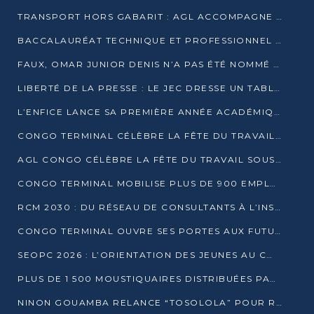
TRANSPORT HORS GABARIT : AGL ACCOMPAGNE LE DÉVELOPPEMENT DU SECTEUR BRASSICOLE AU CONGO
BACCALAURÉAT TECHNIQUE ET PROFESSIONNEL : 16 352 CANDIDATS LANCÉS DANS LES ÉPREUVES D’EPS
FAUX, OMAR JUNIOR DENIS N’A PAS ÉTÉ NOMMÉ AIDE DE CAMP ADJOINT DE DENIS SASSOU NGUESSO
LIBERTÉ DE LA PRESSE : LE JEC DRESSE UN TABLEAU PRÉOCCUPANT AU CONGO
L’ENFICE LANCE SA PREMIÈRE ANNÉE ACADÉMIQUE AVEC 100 FUTURS ENSEIGNANTS
CONGO TERMINAL CÉLÈBRE LA FÊTE DU TRAVAIL AVEC SES COLLABORATEURS À POINTE-NOIRE
AGL CONGO CÉLÈBRE LA FÊTE DU TRAVAIL SOUS LE SIGNE DE LA COHÉSION
CONGO TERMINAL MOBILISE PLUS DE 900 EMPLOYÉS AUTOUR DE LA SÉCURITÉ AU TRAVAIL
RCM 2030 : DU RÉSEAU DE CONSULTANTS À L’INSTRUMENT DE PUISSANCE EN AFRIQUE FRANCOPHONE
CONGO TERMINAL OUVRE SES PORTES AUX FUTURS INGÉNIEURS AU FORUM DES MÉTIERS D’UCAC-ICAM
SEOPC 2026 : L’ORIENTATION DES JEUNES AU CŒUR DE LA DEUXIÈME ÉDITION
PLUS DE 1 500 MOUSTIQUAIRES DISTRIBUÉES PAR AGL ET CONGO TERMINAL DANS LA LUTTE CONTRE LE PALUDISME
NINON GOUAMBA RELANCE “TOSOLOLA” POUR RENFORCER LE DIALOGUE AVEC LES CITOYENS