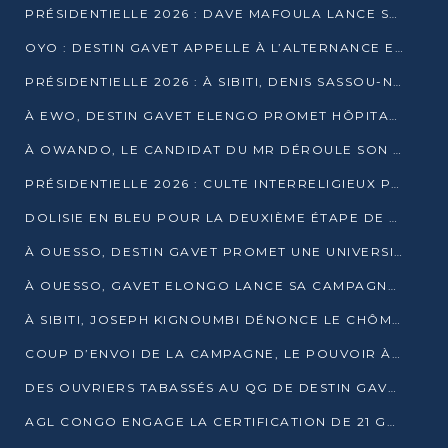
PRÉSIDENTIELLE 2026 : DAVE MAFOULA LANCE SA « VAGUE DU NOUVEAU DÉPART » À IMPFONDO
OYO : DESTIN GAVET APPELLE À L’ALTERNANCE ET À LA RESPONSABILITÉ DE LA JEUNESSE
PRÉSIDENTIELLE 2026 : À SIBITI, DENIS SASSOU-N’GUESSO PARIE SUR LES RESSOURCES DE LA LEKOUMOU
À EWO, DESTIN GAVET ELENGO PROMET HÔPITAL, CHEMIN DE FER ET AUDIT DES FINANCES PUBLIQUES
À OWANDO, LE CANDIDAT DU MR DÉROULE SON PROGRAMME DE “CHANGEMENT”
PRÉSIDENTIELLE 2026 : CULTE INTERRELIGIEUX POUR LA PAIX À OUENZÉ
DOLISIE EN BLEU POUR LA DEUXIÈME ÉTAPE DE CAMPAGNE DE DSN
À OUESSO, DESTIN GAVET PROMET UNE UNIVERSITÉ POUR LA SANGHA
À OUESSO, GAVET ELONGO LANCE SA CAMPAGNE SOUS LE SIGNE DU RENOUVEAU
À SIBITI, JOSEPH KIGNOUMBI DÉNONCE LE CHÔMAGE ET LES DÉFAILLANCES DE L’ÉTAT
COUP D’ENVOI DE LA CAMPAGNE, LE POUVOIR À POINTE-NOIRE, L’OPPOSITION À OUESSO ET SIBITI
DES OUVRIERS TABASSÉS AU QG DE DESTIN GAVET À 24 HEURES DE L’OUVERTURE DE LA CAMPAGNE
AGL CONGO ENGAGE LA CERTIFICATION DE 21 GRUTIERS AUX NORMES INTERNATIONALES