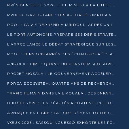
PRÉSIDENTIELLE 2026 : L’UE MISE SUR LA LUTTE CONTRE LA DÉSINFORMATION
PRIX DU GAZ BUTANE : LES AUTORITÉS IMPOSENT LE RESPECT DES PRIX RÉGLEMENTÉS
POOL : LA VIE REPREND À MINDOULI APRÈS UN INCIDENT ARMÉ SUR LA RN1
LE PORT AUTONOME PRÉPARE SES DÉFIS STRATÉGIQUES DE 2026
L’ARPCE LANCE LE DÉBAT STRATÉGIQUE SUR LES DONNÉES, L’IA ET LA FINANCE NUMÉRIQUE AU CONGO
POOL : TENSIONS APRÈS DES ÉCHAUFFOURÉES ARMÉES ENTRE DGSP ET EX-MILICIENS NINJA
ANGOLA-LIBRE : QUAND UN CHANTIER SCOLAIRE DEVIENT LE MIROIR D’UN CONGO EN MOUVEMENT
PROJET MOSALA : LE GOUVERNEMENT ACCÉLÈRE L’INSERTION DES JEUNES EN 2026
FORCA ECOSYSTEM, QUATRE ANS DE RECHERCHE DE TERRAIN AVANT UN LANCEMENT OFFICIEL EN 2026
TRAFIC HUMAIN DANS LA LIKOUALA : DES ENFANTS AUTOCHTONES RÉDUITS AU TRAVAIL FORCÉ
BUDGET 2026 : LES DÉPUTÉS ADOPTENT UNE LOI DES FINANCES DE PLUS DE 2500 MILLIARDS FCFA
ARNAQUE EN LIGNE : LA LCDE DÉMENT TOUTE CAMPAGNE DE RECRUTEMENT
VŒUX 2026 : SASSOU-NGUESSO EXHORTE LES FORCES VIVES À RENFORCER L’UNITÉ