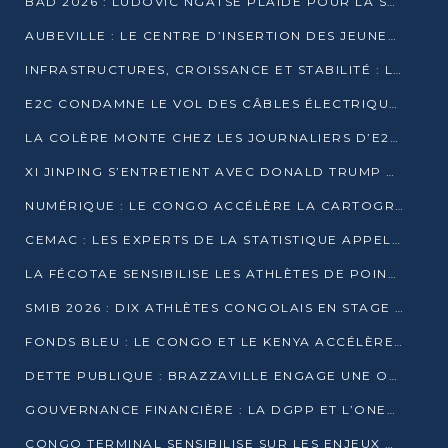
BAD 2026 : LUDOVIC NGATSÉ PLAIDE POUR LA SOUVERAINETÉ FINANCIÈRE AFRICAINE
AUBEVILLE : LE CENTRE D’INSERTION DES JEUNES PRÊT À OUVRIR SES PORTES
INFRASTRUCTURES, CROISSANCE ET STABILITÉ : LA GUINÉE AFFÛTE SES AMBITIONS
E2C CONDAMNE LE VOL DES CÂBLES ÉLECTRIQUES APRÈS UNE VIDÉO VIRALE
LA COLÈRE MONTE CHEZ LES JOURNALIERS D’E2C QUI DÉNONCENT 20 ANS DE PRÉCARITÉ
XI JINPING S’ENTRETIENT AVEC DONALD TRUMP À BEIJING
NUMÉRIQUE : LE CONGO ACCÉLÈRE LA CARTOGRAPHIE DE SES INFRASTRUCTURES DIGITALES
CEMAC : LES EXPERTS DE LA STATISTIQUE APPELLENT À RENFORCER LA SÉCURISATION DES DONNÉES
LA FÉCOTAE SENSIBILISE LES ATHLÈTES DE POINTE-NOIRE À L’HYGIÈNE ALIMENTA
SMIB 2026 : DIX ATHLÈTES CONGOLAIS EN STAGE AU KENYA
FONDS BLEU : LE CONGO ET LE KENYA ACCÉLÈRENT LA MOBILISATION DES FINANCEMENTS
DETTE PUBLIQUE : BRAZZAVILLE ENGAGE UNE OPÉRATION DE RACHAT DE 575 MILLIONS DE DOLLARS
GOUVERNANCE FINANCIÈRE : LA DGPP ET L’ONEC-C VERS UN PARTENARIAT POUR ASSAINIR LES ENTREPRISES PUBLIQUES
CONGO TERMINAL SENSIBILISE SUR LES ENJEUX DE LA SANTÉ MENTALE EN