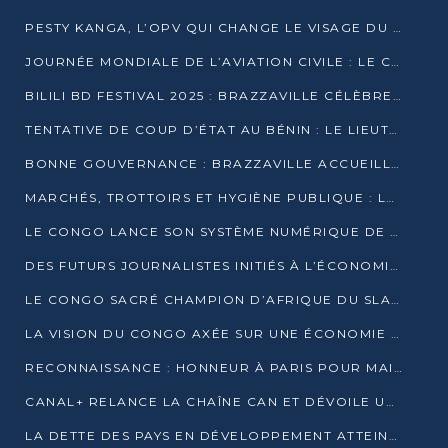
PESTY KANGA, L’OPV QUI CHANGE LE VISAGE DU REPORTAGE AU CONGO
JOURNÉE MONDIALE DE L’AVIATION CIVILE : LE CONGO MISE SUR L’INNOVATION ET LA SÉCURITÉ
BILILI BD FESTIVAL 2025 : BRAZZAVILLE CÉLÈBRE DIX ANS DE CRÉATION GRAPHIQUE AFRICAINE
TENTATIVE DE COUP D’ÉTAT AU BÉNIN : LE LIEUTENANT-COLONEL TIGRI S’AUTOPROCLAME CHEF D’UN COMITÉ MILITAIRE
BONNE GOUVERNANCE : BRAZZAVILLE ACCUEILLE LES PREMIÈRES JOURNÉES CONGOLAISES DE L’ÉVALUATION
MARCHÉS, TROTTOIRS ET HYGIÈNE PUBLIQUE : LE GOUVERNEMENT DURCIT LE TON
LE CONGO LANCE SON SYSTÈME NUMÉRIQUE DE VÉRIFICATION DU BOIS
DES FUTURS JOURNALISTES INITIÉS À L’ÉCONOMIE BLEUE DURABLE
LE CONGO SACRÉ CHAMPION D’AFRIQUE DU SLAM 2025
LA VISION DU CONGO AXÉE SUR UNE ÉCONOMIE BAS CARBONE AU RENDEZ-VOUS DE MONACO 2025
RECONNAISSANCE : HONNEUR À PARIS POUR MAIXENT RAOUL OMINGA
CANAL+ RELANCE LA CHAÎNE CAN ET DÉVOILE UNE OFFRE EXCEPTIONNELLE POUR DÉCEMBRE
LA DETTE DES PAYS EN DÉVELOPPEMENT ATTEINT UN SOMMET HISTORIQUE ENTRE 2022 ET 2024