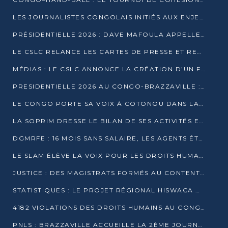
LES JOURNALISTES CONGOLAIS INITIÉS AUX ENJEUX DE L’ÉCONOMIE BLEUE
PRÉSIDENTIELLE 2026 : DAVE MAFOULA APPELLE LES CONGOLAIS À UN « NOUVEAU DÉPART »
LE CSLC RELANCE LES CARTES DE PRESSE ET RECONNAÎT OFFICIELLEMENT LES MÉDIAS EN LIGNE
MÉDIAS : LE CSLC ANNONCE LA CRÉATION D’UN FONDS D’APPUI À LA PRESSE
PRESIDENTIELLE 2026 AU CONGO-BRAZZAVILLE : UN CASTING ÉLARGI
LE CONGO PORTE SA VOIX À COTONOU DANS LA LUTTE CONTRE LA TUBERCULOSE
LA SOPRIM DRESSE LE BILAN DE SES ACTIVITÉS ET FIXE DE NOUVELLES PRIORITÉS
DGMRFE : 16 MOIS SANS SALAIRE, LES AGENTS ÉTOUFFENT DANS LE SILENCE
LE SLAM ÉLÈVE LA VOIX POUR LES DROITS HUMAINS À BRAZZAVILLE
JUSTICE : DES MAGISTRATS FORMÉS AU CONTENTIEUX DE LA PROPRIÉTÉ INTELLECTUELLE
STATISTIQUES : LE PROJET RÉGIONAL HISWACA OFFICIELLEMENT LANCÉ AU CONGO
4182 VIOLATIONS DES DROITS HUMAINS AU CONGO EN 2025 SELON LE CAD
PNLS : BRAZZAVILLE ACCUEILLE LA 2ÈME JOURNÉE SCIENTIFIQUE SUR LE VIH/SIDA