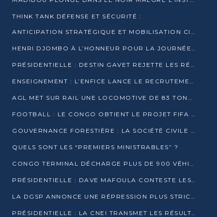
THINK TANK DÉFENSE ET SÉCURITÉ :
ANTICIPATION STRATÉGIQUE ET MOBILISATION CITOYENNE POUR NOTRE SOUVERAINETÉ NATIONALE
HENRI DJOMBO À L’HONNEUR POUR LA JOURNÉE MONDIALE DU THÉÂTRE
PRÉSIDENTIELLE : DESTIN GAVET REJETTE LES RÉSULTATS ET APPELLE À UN DIALOGUE NATIONAL
ENSEIGNEMENT : L’ENFICE LANCE LE RECRUTEMENT DE SA PREMIÈRE PROMOTION DE PROFESSEURS DES ÉCOLES
AGL MET SUR RAIL UNE LOCOMOTIVE DE 83 TONNES À POINTE-NOIRE
FOOTBALL : LE CONGO OBTIENT LE PROJET FIFA ARENA POUR SES 15 DÉPARTEMENTS
GOUVERNANCE FORESTIÈRE : LA SOCIÉTÉ CIVILE CONGOLAISE AFFICHE SES PRIORITÉS POUR 2026
QUELS SONT LES “PREMIERS MINISTRABLES” ?
CONGO TERMINAL DÉCHARGE PLUS DE 900 VÉHICULES EN QUELQUES HEURES
PRÉSIDENTIELLE : DAVE MAFOULA CONTESTE LES RÉSULTATS PROVISOIRES
LA DGSP ANNONCE UNE RÉPRESSION PLUS STRICTE CONTRE LES MOTO-TAXIS
PRÉSIDENTIELLE : LA CNEI TRANSMET LES RÉSULTATS PROVISOIRES À LA COUR CONSTITUTIONNELLE