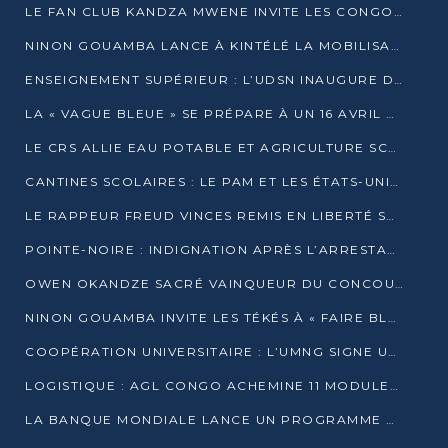
LE FAN CLUB KANDZA MWENE INVITE LES CONGOLAIS À UNE FORTE AFFLUENCE AU STADE DE KINTÉLÉ
NINON GOUAMBA LANCE À KINTÉLÉ LA MOBILISATION POUR L’INVESTITURE DR DSN
ENSEIGNEMENT SUPÉRIEUR : L’UDSN INAUGURE DES LABORATOIRES POUR BOOSTER LA FORMATION PRATIQUE
LA « VAGUE BLEUE » SE PRÉPARE À UN 16 AVRIL HISTORIQUE
LE CRS ALLIE EAU POTABLE ET AGRICULTURE SCOLAIRE AU CŒUR DE LA TRANSFORMATION DES ÉCOLES RURALES
CANTINES SCOLAIRES : LE PAM ET LES ÉTATS-UNIS AU CONTACT DES ÉCOLIERS DE KINKALA
LE RAPPEUR FREUD VINCES REMIS EN LIBERTÉ SOUS PRESSION MÉDIATIQUE
POINTE-NOIRE : INDIGNATION APRÈS L’ARRESTATION DU RAPPEUR FREUD VINCES
OWEN OKANDZE SACRÉ VAINQUEUR DU CONCOURS SLAM POUR LA VIE
NINON GOUAMBA INVITE LES TÉKÉS À « FAIRE BLOC » POUR PESER DANS LE DÉBAT NATIONAL
COOPÉRATION UNIVERSITAIRE : L’UMNG SIGNE UN ACCORD STRATÉGIQUE AVEC L’UNIVERSITÉ HAINAN EN CHINE
LOGISTIQUE : AGL CONGO ACHEMINE 11 MODULES GÉANTS JUSQU’À BRAZZAVILLE
LA BANQUE MONDIALE LANCE UN PROGRAMME DE 394 MILLIONS DE DOLLARS POUR LE BASSIN DU CONGO