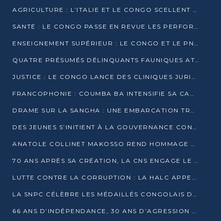
AGRICULTURE : L’ITALIE ET LE CONGO SCELLENT UN PARTENARIAT POUR UNE PRODUCTION LOCALE DURABLE
SANTÉ : LE CONGO PASSE EN REVUE LES PERFORMANCES DE SES HÔPITAUX À MI-PARCOURS
ENSEIGNEMENT SUPÉRIEUR : LE CONGO ET LE PNUD VEULENT RAPPROCHER LA FORMATION UNIVERSITAIRE DES BESOINS DU MARCHÉ DE L’EMPLOI
QUATRE PRÉSUMÉS DÉLINQUANTS FAUNIQUES ATTENDUS DEVANT LA JUSTICE POUR TRAFIC D’IVOIRE
JUSTICE : LE CONGO LANCE DES CLINIQUES JURIDIQUES POUR RAPPROCHER LE DROIT DES CITOYENS
FRANCOPHONIE : COUMBA BA INTENSIFIE SA CAMPAGNE POUR LA SUCCESSION À LA TÊTE DE L’OIF
DRAME SUR LA SANGHA : UNE EMBARCATION TRANSPORTANT DES FIDÈLES DE « NZAMBÉ YA L’HUILE » FAIT NAUFRAGE À OUESSO
DES JEUNES S’INITIENT À LA GOUVERNANCE CONTINENTALE À BRAZZAVILLE
ANATOLE COLLINET MAKOSSO REND HOMMAGE À JEAN-PAUL PIGASSE
70 ANS APRÈS SA CRÉATION, LA CNS ENGAGE LE VIRAGE DE LA DIGITALISATION
LUTTE CONTRE LA CORRUPTION : LA HALC APPELLE À PASSER DES DISCOURS AUX ACTES
LA SNPC CÉLÈBRE LES MÉDAILLÉS CONGOLAIS DES OLYMPIADES PANAFRICAINES DE MATHÉMATIQUES 2026
66 ANS D’INDÉPENDANCE, 30 ANS D’AGRESSION RWANDAISE : 4 PRÉSIDENCES, UN ÉCHEC COLLECTIF