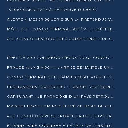
131 066 CANDIDATS À L’ÉPREUVE DU BEPC
ALERTE À L’ESCROQUERIE SUR LA PRÉTENDUE VENTE DE PARCELLES AFAT
MÔLE EST : CONGO TERMINAL RELÈVE LE DÉFI TECHNIQUE DES SABLES BITUMINEUX
AGL CONGO RENFORCE LES COMPÉTENCES DE SES ÉQUIPES AVEC LA CERTIFICATION CACES® R483
PRÈS DE 200 COLLABORATEURS D’AGL CONGO EN FORMATION JUSQU’EN JUILLET
FRAUDE À LA SIMBOX : L’ARPCE DÉMANTÈLE UN RÉSEAU UTILISANT DES CARTES SIM OUGANDAISES
CONGO TERMINAL ET LE SAMU SOCIAL POINTE-NOIRE RENOUVELLENT LEUR PARTENARIAT EN FAVEUR DES JEUNES VULNÉRABLES
ENSEIGNEMENT SUPÉRIEUR : L’UNICEF VEUT RENFORCER LA RECHERCHE SUR LES QUESTIONS DE L’ENFANCE
CARBURANT : LE PARADOXE D’UN PAYS PÉTROLIER CONFRONTÉ À DES PÉNURIES RÉCURRENTES
MAIXENT RAOUL OMINGA ÉLEVÉ AU RANG DE CHEVALIER DE L’ORDRE DE L’AMITIÉ ENTRE LA RUSSIE ET LE CONGO
AGL CONGO OUVRE SES PORTES AUX FUTURS TALENTS DE LA LOGISTIQUE
ÉTIENNE PAKA CONFIRMÉ À LA TÊTE DE L’INSTITUT GÉOGRAPHIQUE NATIONAL