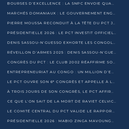
BOURSES D’EXCELLENCE : LA SNPC ENVOIE QUATRE NOUVEAUX TALENTS CONGOLAIS SE FORMER À BAKOU
MARCHÉS DOMANIAUX : LE GOUVERNEMENT ENGAGE LA STRUCTURATION DES TAXES D’ASSAINISSEMENT
PIERRE MOUSSA RECONDUIT À LA TÊTE DU PCT JUSQU’EN 2031
PRÉSIDENTIELLE 2026 : LE PCT INVESTIT OFFICIELLEMENT DENIS SASSOU NGUESSO
DENIS SASSOU-N’GUESSO EXHORTE LES CONGOLAIS À L’UNITÉ ET AU FAIR-PLAY DÉMOCRATIQUE EN 2026
RÉVEILLON D’ARMES 2025 : DENIS SASSOU-N’GUESSO GARANTIT DES ÉLECTIONS 2026 PAISIBLES ET SÉCURISÉES
CONGRÈS DU PCT : LE CLUB 2002 RÉAFFIRME SON SOUTIEN À DENIS SASSOU-N’GUESSO POUR 2026
ENTREPRENEURIAT AU CONGO : UN MILLION D’EUROS POUR FINANCER LES STARTUPS DÈS 2026
LE PCT OUVRE SON 6ᵉ CONGRÈS ET APPELLE À LA CANDIDATURE DE DENIS SASSOU NGUESSO
À TROIS JOURS DE SON CONGRÈS, LE PCT AFFIRME AVOIR ATTEINT TOUS SES OBJECTIFS
CE QUE L’ON SAIT DE LA MORT DE RAVIET CELVIC N’TSIANTSIE
LE COMITÉ CENTRAL DU PCT VALIDE LE RAPPORT DU CONGRÈS ET SOUTIENT DENIS SASSOU N’GUESSO
PRÉSIDENTIELLE 2026 : MABIO ZINGA MAVOUNGOU DÉCLARE SA CANDIDATURE ET CHARGE LE BILAN DU PCT