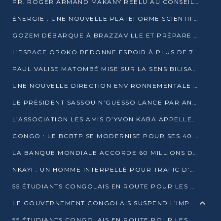
PR. ROGER ARMAND MAKANY RÉÉLU AU CONSEIL DE L’AUF
ÉNERGIE : UNE NOUVELLE PLATEFORME SCIENTIFIQUE POUR LA TRANSITION ÉNERGÉTIQUE EN AFRIQUE CENTRALE
GOZEM DÉBARQUE À BRAZZAVILLE ET PRÉPARE SON ARRIVÉE À POINTE-NOIRE
L’ESPACE OPOKO REDONNE ESPOIR À PLUS DE 775 ÉLÈVES AUTOCHTONES DANS LE NORD DU CONGO
PAUL VALISE MATOMBÉ MISE SUR LA SENSIBILISATION POUR ÉRAQUER LE GRAND BANDITISME
UNE NOUVELLE DIRECTION ENVIRONNEMENTALE POUR RENFORCER LA GESTION DES DONNÉES AU CONGO
LE PRÉSIDENT SASSOU N’GUESSO LANCE PAR ANTICIPATION LA 39ÈME JOURNÉE NATIONALE DE L’ARBRE
L’ASSOCIATION LES AMIS D’YVON KABA APPELLENT DENIS SASSOU N’GUESSO À SE PORTER CANDIDAT
CONGO : LE BCBTP SE MODERNISE POUR SES 40 ANS D’EXISTENCE
LA BANQUE MONDIALE ACCORDE 60 MILLIONS DE DOLLARS POUR LA RÉSILIENCE URBAINE AU CONGO
NKAYI : UN HOMME INTERPELLÉ POUR TRAFIC D’UN BÉBÉ CHIMPANZÉ
55 ÉTUDIANTS CONGOLAIS EN ROUTE POUR LES UNIVERSITÉS ALGÉRIENNES
LE GOUVERNEMENT CONGOLAIS SUSPEND L’IMPORTATION DES MACHETTES ET DES MOTOS
55 ÉTUDIANTS CONGOLAIS EN ROUTE POUR LES UNIVERSITÉS ALGÉRIENNES