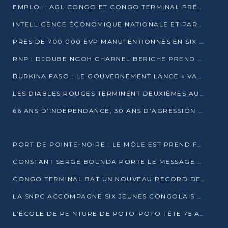
EMPLOI : AGL CONGO ET CONGO TERMINAL PRÉSÉLECTIONNENT PLUS DE 70 JEUNES À POINTE-NOIRE
INTELLIGENCE ÉCONOMIQUE NATIONALE ET PARTENARIATS INTERNATIONAUX : VERS UNE DOCTRINE SOUVERAINE DE SÉCURITÉ ÉCONOMIQUE
PRÈS DE 700 000 EVP MANUTENTIONNÉS EN SIX MOIS PAR CONGO TERMINAL
RNP : DJOUBE NGOH CHARNEL BERICHE PREND LES RÊNES DU PARTI
BURKINA FASO : LE GOUVERNEMENT LANCE « VACANCES UTILES 2026 » POUR FORMER LES ÉLÈVES À 15 MÉTIERS
LES DIABLES ROUGES TERMINENT DEUXIÈMES AU CHAMPIONNAT D’AFRIQUE ZONE 3
66 ANS D’INDEPENDANCE, 30 ANS D’AGRESSION RWAN DAISE : 4 PRESIDENCES, UN ECHEC COLLECTIF
PORT DE POINTE-NOIRE : LE MÔLE EST PREND FORME ET VISE LES GÉANTS DES MERS
CONSTANT SERGE BOUNDA PORTE LE MESSAGE DE COMPASSION DE DENIS SASSOU NGUESSO EN IRAN
CONGO TERMINAL BAT UN NOUVEAU RECORD DE PRODUCTIVITÉ AU PORT DE POINTE-NOIRE
LA SNPC ACCOMPAGNE SIX JEUNES CONGOLAIS AUX OLYMPIADES PANAFRICAINES DE MATHÉMATIQUES
L’ÉCOLE DE PEINTURE DE POTO-POTO FÊTE 75 ANS AU SERVICE DE L’ART CONGOLAIS