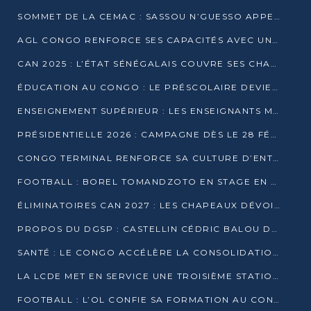
SOMMET DE LA CEMAC : SASSOU N’GUESSO APPELLE À LA VIGILANCE FACE AUX RISQUES ÉCONOMIQUES
AGL CONGO RENFORCE SES CAPACITÉS AVEC UNE GRUE DE 250 TONNES
CAN 2025 : L’ÉTAT SÉNÉGALAIS COUVRE SES CHAMPIONS D’AFRIQUE DE RÉCOMPENSES EXCEPTIONNELLES
ÉDUCATION AU CONGO : LE PRÉSCOLAIRE DEVIENT OBLIGATOIRE, LE BTS CONSACRÉ DIPLÔME D’ÉTAT
ENSEIGNEMENT SUPÉRIEUR : LES ENSEIGNANTS MAINTIENNENT LA GRÈVE ET EXIGENT UN ACCORD ÉCRIT AVEC L’ÉTAT
PRÉSIDENTIELLE 2026 : CAMPAGNE DÈS LE 28 FÉVRIER, SCRUTIN LES 12 ET 15 MARS
CONGO TERMINAL RENFORCE SA CULTURE D’ENTREPRISE AVEC LE PROGRAMME « WIN TOGETHER »
FOOTBALL : BOREL TOMANDZOTO EN STAGE EN ESPAGNE AVEC POLISSYA FC
ÉLIMINATOIRES CAN 2027 : LES CHAPEAUX DÉVOILÉS, LE CONGO FIXÉ SUR SON SORT
PROPOS DU DGSP : CASTELLIN CÉDRIC BALOU DÉNONCE DES PROPOS INTIMIDANTS
SANTÉ : LE CONGO ACCÉLÈRE LA CONSOLIDATION DE L’OFFRE DE SOINS
LA LCDE MET EN SERVICE UNE TROISIÈME STATION D’EAU POTABLE À MFILOU
FOOTBALL : L’OL CONFIE SA FORMATION AU CONGOLAIS CHRISTIAN BASSILA