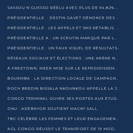
SASSOU N’GUESSO RÉÉLU AVEC PLUS DE 94,82% DES VOIX
PRÉSIDENTIELLE : DESTIN GAVET DÉNONCE DES IRRÉGULARITÉS ET REVENDIQUE LA VICTOIRE
PRÉSIDENTIELLE : LES APPELS ET SMS RÉTABLIS, INTERNET RESTE BLOQUÉ
PRÉSIDENTIELLE A : UN SCRUTIN MARQUÉ PAR LA COUPURE D’INTERNET ET UNE AFFLUENCE TIMIDE À BRAZZAVILLE
PRÉSIDENTIELLE : UN FAUX VISUEL DE RÉSULTATS CIRCULE
RÉSEAUX SOCIAUX ET ÉLECTIONS : UNE ARÈNE NUMÉRIQUE EN PLEINE MUTATION AU CONGO
À FREETOWN, MEER MISE SUR LE REFROIDISSEMENT PASSIF FACE À LA CHALEUR EXTRÊME
BOUEMBA : LA DIRECTION LOCALE DE CAMPAGNE DE DENIS SASSOU N’GUESSO MULTIPLIE LES ACTIVITÉS DE MOBILISATION
ROCH BREDIN BISSALA NKOUNKOU APPELLE LA JEUNESSE DE GOMA TSÉ-TSÉ À UN VOTE MASSIF POUR DENIS SASSOU NGUESSO
CONGO TERMINAL OUVRE SES PORTES AUX ÉTUDIANTS EN TRANSPORT ET LOGISTIQUE
ONU : ADEBAYOR SOUTIENT MACKY SALL
TBC CÉLÈBRE LES FEMMES ET LEUR ENGAGEMENT À L’OCCASION DU 8 MARS
AGL CONGO RÉUSSIT LE TRANSPORT DE 19 MODULES HORS GABARIT ENTRE POINTE-NOIRE ET BRAZZAVILLE