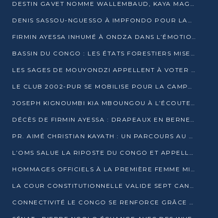
DESTIN GAVET NOMME WALLEMBAUD, KAYA MAGANE, BOUDZIKA ET MBOUSSA-ELLAH AUX COMMANDES DE SA CAMPAGNE
DENIS SASSOU-NGUESSO À IMPFONDO POUR LANCER LE CORRIDOR 13
FIRMIN AYESSA INHUMÉ À ONDZA DANS L’ÉMOTION ET LE RECUEILLEMENT
BASSIN DU CONGO : LES ÉTATS FORESTIERS MISENT SUR LES MARCHÉS CARBONE
LES SAGES DE MOUYONDZI APPELLENT À VOTER DENIS SASSOU-NGUESSO
LE CLUB 2002-PUR SE MOBILISE POUR LA CAMPAGNE
JOSEPH KIGNOUMBI KIA MBOUNGOU À L’ÉCOUTE DE TALANGAÏ
DÉCÈS DE FIRMIN AYESSA : DRAPEAUX EN BERNE LUNDI
PR. AIMÉ CHRISTIAN KAYATH : UN PARCOURS AU SERVICE DE LA RECHERCHE ET DE L’INNOVATION
L’OMS SALUE LA RIPOSTE DU CONGO ET APPELLE À DES RÉFORMES DURABLES
HOMMAGES OFFICIELS À LA PREMIÈRE FEMME MINISTRE DU CONGO
LA COUR CONSTITUTIONNELLE VALIDE SEPT CANDIDATURES POUR LA PRÉSIDENTIELLE
CONNECTIVITÉ LE CONGO SE RENFORCE GRÂCE AU CÂBLE 2AFRICA