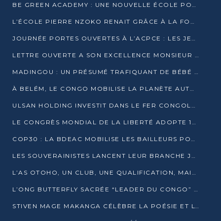
BE GREEN ACADEMY : UNE NOUVELLE ÉCOLE POUR LES MÉTIERS DE L’ÉCOLOGIE À POINTE-NOIRE
L’ÉCOLE PIERRE NZOKO RENAIT GRÂCE À LA FONDATION MUCODEC
JOURNÉE PORTES OUVERTES À L’ACPCE : LES JEUNES EN IMMERSION DANS L’ENTREPRISE
LETTRE OUVERTE A SON EXCELLENCE MONSIEUR DENIS SASSOU NGUESSO, PRESIDENT DE LAREPUBLIQUE DU CONGO
MADINGOU : UN PRÉSUMÉ TRAFIQUANT DE BÉBÉ CHIMPANZÉ FIXÉ SUR SON SORT LE 20 NOVEMBRE
À BELÉM, LE CONGO MOBILISE LA PLANÈTE AUTOUR DU FONDS BLEU POUR LE BASSIN DU CONGO
ULSAN HOLDING INVESTIT DANS LE FER CONGOLAIS
LE CONGRÈS MONDIAL DE LA LIBERTÉ ADOPTE 14 RÉSOLUTIONS HISTORIQUES
COP30 : LA BDEAC MOBILISE LES BAILLEURS POUR LE FONDS BLEU DU BASSIN DU CONGO
LES SOUVERAINISTES LANCENT LEUR BRANCHE JEUNE À BRAZZAVILLE
L’AS OTOHO, UN CLUB, UNE QUALIFICATION, MAIS ENCORE DES DOUTES
L’ONG BUTTERFLY SACRÉE “LEADER DU CONGO” AU PRIX D’EXCELLENCE 2025
STIVEN MAGE MAKANGA CÉLÈBRE LA POÉSIE ET L’HUMAIN AVEC SON RECUEIL “HECTARE”