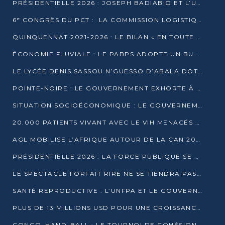
PRÉSIDENTIELLE 2026 : JOSEPH BADIABIO ET L’UDH-YUKI JOUENT LA PRUDENCE
6ᵉ CONGRÈS DU PCT : LA COMMISSION LOGISTIQUE ASSURE LA DISTRIBUTION DES KITS
QUINQUENNAT 2021-2026 : LE BILAN « EN TOUTE TRANSPARENCE » PRÉSENTÉ À LA PRESSE
ÉCONOMIE FLUVIALE : LE PABPS ADOPTE UN BUDGET 2026 DE PLUS DE 2,7 MILLIARDS FCFA
LE LYCÉE DENIS SASSOU N’GUESSO D’ABALA DOTÉ D’UNE SALLE MULTIMÉDIA
POINTE-NOIRE : LE GOUVERNEMENT EXHORTE À UN USAGE RESPONSABLE DU NOUVEAU MATÉRIEL MUNICIPAL
SITUATION SOCIOÉCONOMIQUE : LE GOUVERNEMENT INTERPELLÉ DEVANT LE SÉNAT
20.000 PATIENTS VIVANT AVEC LE VIH MENACÉS D’ARRÊT DE TRAITEMENT
AGL MOBILISE L’AFRIQUE AUTOUR DE LA CAN 2025
PRÉSIDENTIELLE 2026 : LA FORCE PUBLIQUE SE PRÉPARE À SÉCURISER LE SCRUTIN
LE SPECTACLE FORFAIT RIRE NE SE TIENDRA PAS LE 1ER JANVIER
SANTÉ REPRODUCTIVE : L’UNFPA ET LE GOUVERNEMENT AFFINENT LES PRIORITÉS DE 2026
PLUS DE 13 MILLIONS USD POUR UNE CROISSANCE VERTE ET SOUVERAINE
CONGO–HAND-BALL : LE TOURNOI DE COHÉSION ET DE FRATERNITÉ ALLUME SES LAMPIONS À BRAZZAVILLE