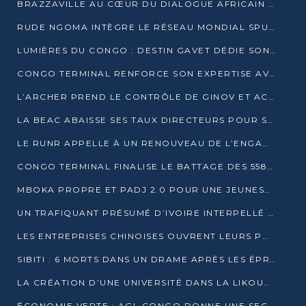
BRAZZAVILLE AU CŒUR DU DIALOGUE AFRICAIN SUR LES OBJECTIFS DE DÉVELOPPEMENT DURABLE
RUDE NGOMA INTÈGRE LE RÉSEAU MONDIAL SPUTNIK PRO APRÈS UNE FORMATION À MOSCOU
LUMIÈRES DU CONGO : DESTIN GAVET DÉDIE SON PRIX À L’UNITÉ NATIONALE ET À LA JEUNESSE
CONGO TERMINAL RENFORCE SON EXPERTISE AVEC NEUF NOUVEAUX FORMATEURS EN ENGINS PORTUAIRES
L’ARCHER PREND LE CONTRÔLE DE GINOV ET ACCÉLÈRE SON VIRAGE NUMÉRIQUE
LA BEAC ABAISSE SES TAUX DIRECTEURS POUR SOUTENIR LA CROISSANCE EN ZONE CEMAC
LE RUNR APPELLE À UN RENOUVEAU DE L’ENGAGEMENT MILITANT
CONGO TERMINAL FINALISE LE BATTAGE DES 558 PIEUX DU FUTUR QUAI DU MÔLE EST
MBOKA PROPRE ET PADJ 2.0 POUR UNE JEUNESSE PLUS AUTONOME
UN TRAFIQUANT PRÉSUMÉ D’IVOIRE INTERPELLÉ À DOLISIE
LES ENTREPRISES CHINOISES OUVRENT LEURS PORTES AUX JEUNES DIPLÔMÉS
SIBITI : 6 MORTS DANS UN DRAME APRÈS LES ÉPREUVES DU BEPC
LA CRÉATION D’UNE UNIVERSITÉ DANS LA LIKOUALA AU CŒUR D’UNE RÉFLEXION NATIONALE
ÉCONOMIE VERTE : AGL CONGO DONNE UNE SECONDE VIE À SES DÉCHETS INDUSTRIELS