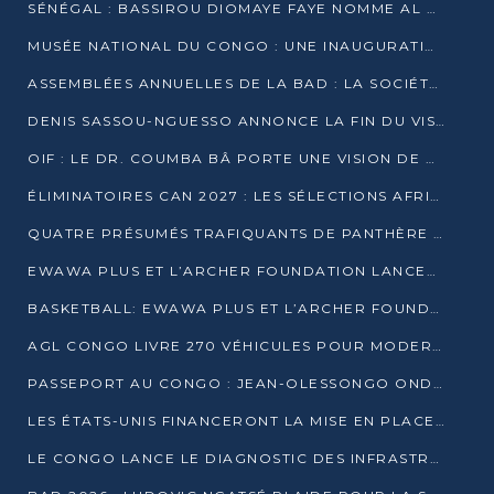
SÉNÉGAL : BASSIROU DIOMAYE FAYE NOMME AL AMINOU LÔ PREMIER MINISTRE
MUSÉE NATIONAL DU CONGO : UNE INAUGURATION PORTEUSE D’ESPOIR POUR LA CULTURE
ASSEMBLÉES ANNUELLES DE LA BAD : LA SOCIÉTÉ CIVILE CONGOLAISE À LA RECHERCHE DE PARTENAIRES POUR SES PROJETS
DENIS SASSOU-NGUESSO ANNONCE LA FIN DU VISA POUR LES AFRICAINS EN 2027
OIF : LE DR. COUMBA BÂ PORTE UNE VISION DE DIALOGUE, DE STABILITÉ ET DE RÉFORME À LA TÊTE
ÉLIMINATOIRES CAN 2027 : LES SÉLECTIONS AFRICAINES CONNAISSENT LEURS ADVERSAIRES
QUATRE PRÉSUMÉS TRAFIQUANTS DE PANTHÈRE ARRÊTÉS À EWO
EWAWA PLUS ET L’ARCHER FOUNDATION LANCENT UN CAMP DE BASKET POUR LES JEUNES À BRAZZAVILLE
BASKETBALL: EWAWA PLUS ET L’ARCHER FOUNDATION LANCENT UN CAMP POUR LES JEUNES
AGL CONGO LIVRE 270 VÉHICULES POUR MODERNISER LE TRANSPORT URBAIN
PASSEPORT AU CONGO : JEAN-OLESSONGO ONDAYE VEUT METTRE FIN AUX LENTEURS ADMINISTRATIVES
LES ÉTATS-UNIS FINANCERONT LA MISE EN PLACE DE JUSQU’À 50 CLINIQUES DE LUTTE CONTRE L’EBOLA
LE CONGO LANCE LE DIAGNOSTIC DES INFRASTRUCTURES SPORTIVES DU COMPLEXE DE KINTÉLÉ