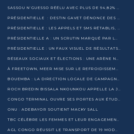
SASSOU N’GUESSO RÉÉLU AVEC PLUS DE 94,82% DES VOIX
PRÉSIDENTIELLE : DESTIN GAVET DÉNONCE DES IRRÉGULARITÉS ET REVENDIQUE LA VICTOIRE
PRÉSIDENTIELLE : LES APPELS ET SMS RÉTABLIS, INTERNET RESTE BLOQUÉ
PRÉSIDENTIELLE A : UN SCRUTIN MARQUÉ PAR LA COUPURE D’INTERNET ET UNE AFFLUENCE TIMIDE À BRAZZAVILLE
PRÉSIDENTIELLE : UN FAUX VISUEL DE RÉSULTATS CIRCULE
RÉSEAUX SOCIAUX ET ÉLECTIONS : UNE ARÈNE NUMÉRIQUE EN PLEINE MUTATION AU CONGO
À FREETOWN, MEER MISE SUR LE REFROIDISSEMENT PASSIF FACE À LA CHALEUR EXTRÊME
BOUEMBA : LA DIRECTION LOCALE DE CAMPAGNE DE DENIS SASSOU N’GUESSO MULTIPLIE LES ACTIVITÉS DE MOBILISATION
ROCH BREDIN BISSALA NKOUNKOU APPELLE LA JEUNESSE DE GOMA TSÉ-TSÉ À UN VOTE MASSIF POUR DENIS SASSOU NGUESSO
CONGO TERMINAL OUVRE SES PORTES AUX ÉTUDIANTS EN TRANSPORT ET LOGISTIQUE
ONU : ADEBAYOR SOUTIENT MACKY SALL
TBC CÉLÈBRE LES FEMMES ET LEUR ENGAGEMENT À L’OCCASION DU 8 MARS
AGL CONGO RÉUSSIT LE TRANSPORT DE 19 MODULES HORS GABARIT ENTRE POINTE-NOIRE ET BRAZZAVILLE