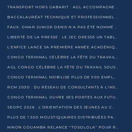
TRANSPORT HORS GABARIT : AGL ACCOMPAGNE LE DÉVELOPPEMENT DU SECTEUR BRASSICOLE AU CONGO
BACCALAURÉAT TECHNIQUE ET PROFESSIONNEL : 16 352 CANDIDATS LANCÉS DANS LES ÉPREUVES D’EPS
FAUX, OMAR JUNIOR DENIS N’A PAS ÉTÉ NOMMÉ AIDE DE CAMP ADJOINT DE DENIS SASSOU NGUESSO
LIBERTÉ DE LA PRESSE : LE JEC DRESSE UN TABLEAU PRÉOCCUPANT AU CONGO
L’ENFICE LANCE SA PREMIÈRE ANNÉE ACADÉMIQUE AVEC 100 FUTURS ENSEIGNANTS
CONGO TERMINAL CÉLÈBRE LA FÊTE DU TRAVAIL AVEC SES COLLABORATEURS À POINTE-NOIRE
AGL CONGO CÉLÈBRE LA FÊTE DU TRAVAIL SOUS LE SIGNE DE LA COHÉSION
CONGO TERMINAL MOBILISE PLUS DE 900 EMPLOYÉS AUTOUR DE LA SÉCURITÉ AU TRAVAIL
RCM 2030 : DU RÉSEAU DE CONSULTANTS À L’INSTRUMENT DE PUISSANCE EN AFRIQUE FRANCOPHONE
CONGO TERMINAL OUVRE SES PORTES AUX FUTURS INGÉNIEURS AU FORUM DES MÉTIERS D’UCAC-ICAM
SEOPC 2026 : L’ORIENTATION DES JEUNES AU CŒUR DE LA DEUXIÈME ÉDITION
PLUS DE 1 500 MOUSTIQUAIRES DISTRIBUÉES PAR AGL ET CONGO TERMINAL DANS LA LUTTE CONTRE LE PALUDISME
NINON GOUAMBA RELANCE “TOSOLOLA” POUR RENFORCER LE DIALOGUE AVEC LES CITOYENS