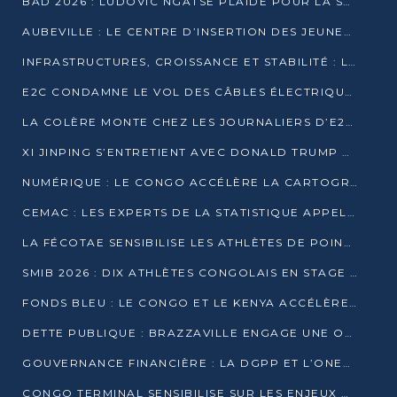
BAD 2026 : LUDOVIC NGATSÉ PLAIDE POUR LA SOUVERAINETÉ FINANCIÈRE AFRICAINE
AUBEVILLE : LE CENTRE D’INSERTION DES JEUNES PRÊT À OUVRIR SES PORTES
INFRASTRUCTURES, CROISSANCE ET STABILITÉ : LA GUINÉE AFFÛTE SES AMBITIONS
E2C CONDAMNE LE VOL DES CÂBLES ÉLECTRIQUES APRÈS UNE VIDÉO VIRALE
LA COLÈRE MONTE CHEZ LES JOURNALIERS D’E2C QUI DÉNONCENT 20 ANS DE PRÉCARITÉ
XI JINPING S’ENTRETIENT AVEC DONALD TRUMP À BEIJING
NUMÉRIQUE : LE CONGO ACCÉLÈRE LA CARTOGRAPHIE DE SES INFRASTRUCTURES DIGITALES
CEMAC : LES EXPERTS DE LA STATISTIQUE APPELLENT À RENFORCER LA SÉCURISATION DES DONNÉES
LA FÉCOTAE SENSIBILISE LES ATHLÈTES DE POINTE-NOIRE À L’HYGIÈNE ALIMENTA
SMIB 2026 : DIX ATHLÈTES CONGOLAIS EN STAGE AU KENYA
FONDS BLEU : LE CONGO ET LE KENYA ACCÉLÈRENT LA MOBILISATION DES FINANCEMENTS
DETTE PUBLIQUE : BRAZZAVILLE ENGAGE UNE OPÉRATION DE RACHAT DE 575 MILLIONS DE DOLLARS
GOUVERNANCE FINANCIÈRE : LA DGPP ET L’ONEC-C VERS UN PARTENARIAT POUR ASSAINIR LES ENTREPRISES PUBLIQUES
CONGO TERMINAL SENSIBILISE SUR LES ENJEUX DE LA SANTÉ MENTALE EN