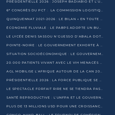
PRÉSIDENTIELLE 2026 : JOSEPH BADIABIO ET L’UDH-YUKI JOUENT LA PRUDENCE
6ᵉ CONGRÈS DU PCT : LA COMMISSION LOGISTIQUE ASSURE LA DISTRIBUTION DES KITS
QUINQUENNAT 2021-2026 : LE BILAN « EN TOUTE TRANSPARENCE » PRÉSENTÉ À LA PRESSE
ÉCONOMIE FLUVIALE : LE PABPS ADOPTE UN BUDGET 2026 DE PLUS DE 2,7 MILLIARDS FCFA
LE LYCÉE DENIS SASSOU N’GUESSO D’ABALA DOTÉ D’UNE SALLE MULTIMÉDIA
POINTE-NOIRE : LE GOUVERNEMENT EXHORTE À UN USAGE RESPONSABLE DU NOUVEAU MATÉRIEL MUNICIPAL
SITUATION SOCIOÉCONOMIQUE : LE GOUVERNEMENT INTERPELLÉ DEVANT LE SÉNAT
20.000 PATIENTS VIVANT AVEC LE VIH MENACÉS D’ARRÊT DE TRAITEMENT
AGL MOBILISE L’AFRIQUE AUTOUR DE LA CAN 2025
PRÉSIDENTIELLE 2026 : LA FORCE PUBLIQUE SE PRÉPARE À SÉCURISER LE SCRUTIN
LE SPECTACLE FORFAIT RIRE NE SE TIENDRA PAS LE 1ER JANVIER
SANTÉ REPRODUCTIVE : L’UNFPA ET LE GOUVERNEMENT AFFINENT LES PRIORITÉS DE 2026
PLUS DE 13 MILLIONS USD POUR UNE CROISSANCE VERTE ET SOUVERAINE
CONGO–HAND-BALL : LE TOURNOI DE COHÉSION ET DE FRATERNITÉ ALLUME SES LAMPIONS À BRAZZAVILLE