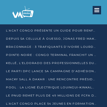
L’ACAT CONGO PRÉSENTE UN GUIDE POUR RENFORCER LES GARANTIES JUDICIAIRES EN GARDE À VUE
DEPUIS SA CELLULE À OUESSO, JONAS FRED MAKITA DÉNONCE CE QU’IL QUALIFIE DE DÉNI DE JUSTICE
BRACONNAGE : 3 TRAFIQUANTS D’IVOIRE LOURDEMENT CONDAMNÉS À DJAMBALA
POINTE-NOIRE : CONGO TERMINAL FRANCHIT UN CAP HISTORIQUE AVEC 99 MOUVEMENTS/HEURE
KELLÉ, L’ELDORADO DES PROFESSIONNELLES DU SEXE
LE PARTI DPC LANCE SA CAMPAGNE D’ADHÉSIONS ET VEUT STRUCTURER SA PRÉSENCE DANS LES 15 DÉPARTEMENTS
MACKY SALL À DAKAR : UNE RENCONTRE PRÉSIDENTIELLE QUI DIVISE L’OPINION SÉNÉGALAISE
POOL : LA LIGNE ÉLECTRIQUE LOUINGUI-KINKALA-BOKO MISE EN SERVICE
LE PNUD REMET PLUS DE 49 MILLIONS DE FCFA D’ÉQUIPEMENTS POUR ACCÉLÉRER LA NUMÉRISATION DU SYSTÈME DE SANTÉ
L’ACAT CONGO PLACE 54 JEUNES EN FORMATION PROFESSIONNELLE