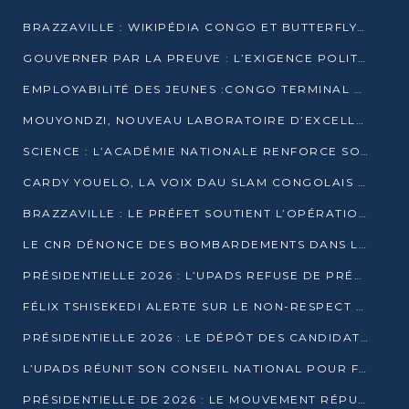
BRAZZAVILLE : WIKIPÉDIA CONGO ET BUTTERFLY SCELLENT UN PARTENARIAT POUR STRUCTURER LE BÉNÉVOLAT NUMÉRIQUE
GOUVERNER PAR LA PREUVE : L’EXIGENCE POLITIQUE DU XXIᵉ SIÈCLE
EMPLOYABILITÉ DES JEUNES :CONGO TERMINAL S’ALLIE À L’ESCIC POUR RAPPROCHER L’ÉCOLE DU TERRAIN
MOUYONDZI, NOUVEAU LABORATOIRE D’EXCELLENCE PÉDAGOGIQUE AVEC L’ENFICE
SCIENCE : L’ACADÉMIE NATIONALE RENFORCE SON ÉQUIPE ET TRACE SA FEUILLE DE ROUTE 2026
CARDY YOUELO, LA VOIX DAU SLAM CONGOLAIS QUI INTERPELLE LE MONDE
BRAZZAVILLE : LE PRÉFET SOUTIENT L’OPÉRATION « ZÉRO KULUNA » ET APPELLE À LA VIGILANCE CITOYENNE
LE CNR DÉNONCE DES BOMBARDEMENTS DANS LE POOL ET ACCUSE LE GOUVERNEMENT
PRÉSIDENTIELLE 2026 : L’UPADS REFUSE DE PRÉSENTER UN CANDIDAT ET DÉNONCE UN PROCESSUS NON CRÉDIBLE
FÉLIX TSHISEKEDI ALERTE SUR LE NON-RESPECT DES ENGAGEMENTS DE PAIX APRÈS SA RENCONTRE AVEC D. SASSOU-NGUESSO
PRÉSIDENTIELLE 2026 : LE DÉPÔT DES CANDIDATURES OUVERT DU 29 JANVIER AU 12 FÉVRIER
L’UPADS RÉUNIT SON CONSEIL NATIONAL POUR FIXER SA LIGNE POLITIQUE À DEUX MOIS DE LA PRÉSIDENTIELLE
PRÉSIDENTIELLE DE 2026 : LE MOUVEMENT RÉPUBLICAIN DÉNONCE UNE CONVOCATION ÉLECTORALE « OPAQUE ET PRÉCIPITÉE »