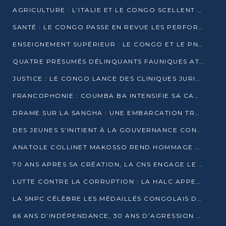
AGRICULTURE : L’ITALIE ET LE CONGO SCELLENT UN PARTENARIAT POUR UNE PRODUCTION LOCALE DURABLE
SANTÉ : LE CONGO PASSE EN REVUE LES PERFORMANCES DE SES HÔPITAUX À MI-PARCOURS
ENSEIGNEMENT SUPÉRIEUR : LE CONGO ET LE PNUD VEULENT RAPPROCHER LA FORMATION UNIVERSITAIRE DES BESOINS DU MARCHÉ DE L’EMPLOI
QUATRE PRÉSUMÉS DÉLINQUANTS FAUNIQUES ATTENDUS DEVANT LA JUSTICE POUR TRAFIC D’IVOIRE
JUSTICE : LE CONGO LANCE DES CLINIQUES JURIDIQUES POUR RAPPROCHER LE DROIT DES CITOYENS
FRANCOPHONIE : COUMBA BA INTENSIFIE SA CAMPAGNE POUR LA SUCCESSION À LA TÊTE DE L’OIF
DRAME SUR LA SANGHA : UNE EMBARCATION TRANSPORTANT DES FIDÈLES DE « NZAMBÉ YA L’HUILE » FAIT NAUFRAGE À OUESSO
DES JEUNES S’INITIENT À LA GOUVERNANCE CONTINENTALE À BRAZZAVILLE
ANATOLE COLLINET MAKOSSO REND HOMMAGE À JEAN-PAUL PIGASSE
70 ANS APRÈS SA CRÉATION, LA CNS ENGAGE LE VIRAGE DE LA DIGITALISATION
LUTTE CONTRE LA CORRUPTION : LA HALC APPELLE À PASSER DES DISCOURS AUX ACTES
LA SNPC CÉLÈBRE LES MÉDAILLÉS CONGOLAIS DES OLYMPIADES PANAFRICAINES DE MATHÉMATIQUES 2026
66 ANS D’INDÉPENDANCE, 30 ANS D’AGRESSION RWANDAISE : 4 PRÉSIDENCES, UN ÉCHEC COLLECTIF