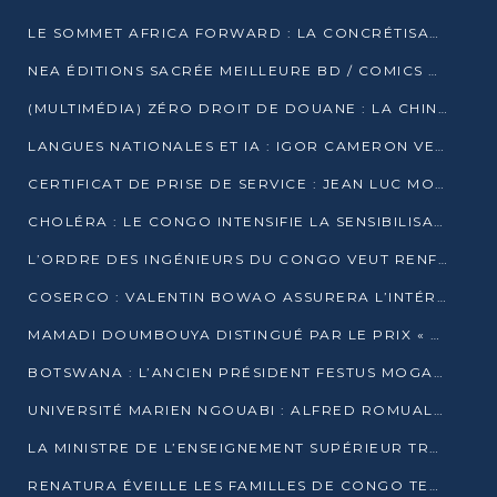
LE SOMMET AFRICA FORWARD : LA CONCRÉTISATION DE PARTENARIATS ÉQUILIBRÉS ET TOURNÉS VERS L’AVENIR ENTRE LE CONTINENT AFRICAIN ET LA FRANCE
NEA ÉDITIONS SACRÉE MEILLEURE BD / COMICS D’AFRIQUE AU KENYA
(MULTIMÉDIA) ZÉRO DROIT DE DOUANE : LA CHINE ET L’AFRIQUE VERS UNE PROXIMITÉ SANS PRÉCÉDENT (PAPIER GÉNÉRAL)
LANGUES NATIONALES ET IA : IGOR CAMERON VEUT ARRIMER LA STRATÉGIE IA À LA LOI SUR LA RECHERCHE
CERTIFICAT DE PRISE DE SERVICE : JEAN LUC MOUTHOU DÉMENT UNE « FAKE NEWS »
CHOLÉRA : LE CONGO INTENSIFIE LA SENSIBILISATION AU MARCHÉ DE TALANGAÏ
L’ORDRE DES INGÉNIEURS DU CONGO VEUT RENFORCER L’ÉTHIQUE ET LA CRÉDIBILITÉ DE LA PROFESSION
COSERCO : VALENTIN BOWAO ASSURERA L’INTÉRIM À LA TÊTE DU BUREAU EXÉCUTIF NATIONAL
MAMADI DOUMBOUYA DISTINGUÉ PAR LE PRIX « SUPER GRAND BÂTISSEUR BABACAR N’DIAYE »
BOTSWANA : L’ANCIEN PRÉSIDENT FESTUS MOGAE EST MORT À 86 ANS
UNIVERSITÉ MARIEN NGOUABI : ALFRED ROMUALD NGUYA POATY SOUTIENT UNE THÈSE SUR LE PARADOXE DE LA CROISSANCE EN ZONE CEMAC
LA MINISTRE DE L’ENSEIGNEMENT SUPÉRIEUR TRACE SA FEUILLE DE ROUTE
RENATURA ÉVEILLE LES FAMILLES DE CONGO TERMINAL À LA PROTECTION DE L’ENVIRONNEMENT