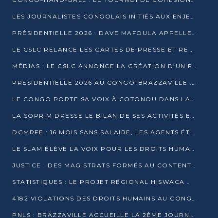
LES JOURNALISTES CONGOLAIS INITIÉS AUX ENJEUX DE L’ÉCONOMIE BLEUE
PRÉSIDENTIELLE 2026 : DAVE MAFOULA APPELLE LES CONGOLAIS À UN « NOUVEAU DÉPART »
LE CSLC RELANCE LES CARTES DE PRESSE ET RECONNAÎT OFFICIELLEMENT LES MÉDIAS EN LIGNE
MÉDIAS : LE CSLC ANNONCE LA CRÉATION D’UN FONDS D’APPUI À LA PRESSE
PRESIDENTIELLE 2026 AU CONGO-BRAZZAVILLE : UN CASTING ÉLARGI
LE CONGO PORTE SA VOIX À COTONOU DANS LA LUTTE CONTRE LA TUBERCULOSE
LA SOPRIM DRESSE LE BILAN DE SES ACTIVITÉS ET FIXE DE NOUVELLES PRIORITÉS
DGMRFE : 16 MOIS SANS SALAIRE, LES AGENTS ÉTOUFFENT DANS LE SILENCE
LE SLAM ÉLÈVE LA VOIX POUR LES DROITS HUMAINS À BRAZZAVILLE
JUSTICE : DES MAGISTRATS FORMÉS AU CONTENTIEUX DE LA PROPRIÉTÉ INTELLECTUELLE
STATISTIQUES : LE PROJET RÉGIONAL HISWACA OFFICIELLEMENT LANCÉ AU CONGO
4182 VIOLATIONS DES DROITS HUMAINS AU CONGO EN 2025 SELON LE CAD
PNLS : BRAZZAVILLE ACCUEILLE LA 2ÈME JOURNÉE SCIENTIFIQUE SUR LE VIH/SIDA