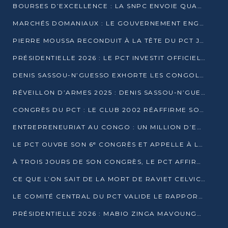
BOURSES D’EXCELLENCE : LA SNPC ENVOIE QUATRE NOUVEAUX TALENTS CONGOLAIS SE FORMER À BAKOU
MARCHÉS DOMANIAUX : LE GOUVERNEMENT ENGAGE LA STRUCTURATION DES TAXES D’ASSAINISSEMENT
PIERRE MOUSSA RECONDUIT À LA TÊTE DU PCT JUSQU’EN 2031
PRÉSIDENTIELLE 2026 : LE PCT INVESTIT OFFICIELLEMENT DENIS SASSOU NGUESSO
DENIS SASSOU-N’GUESSO EXHORTE LES CONGOLAIS À L’UNITÉ ET AU FAIR-PLAY DÉMOCRATIQUE EN 2026
RÉVEILLON D’ARMES 2025 : DENIS SASSOU-N’GUESSO GARANTIT DES ÉLECTIONS 2026 PAISIBLES ET SÉCURISÉES
CONGRÈS DU PCT : LE CLUB 2002 RÉAFFIRME SON SOUTIEN À DENIS SASSOU-N’GUESSO POUR 2026
ENTREPRENEURIAT AU CONGO : UN MILLION D’EUROS POUR FINANCER LES STARTUPS DÈS 2026
LE PCT OUVRE SON 6ᵉ CONGRÈS ET APPELLE À LA CANDIDATURE DE DENIS SASSOU NGUESSO
À TROIS JOURS DE SON CONGRÈS, LE PCT AFFIRME AVOIR ATTEINT TOUS SES OBJECTIFS
CE QUE L’ON SAIT DE LA MORT DE RAVIET CELVIC N’TSIANTSIE
LE COMITÉ CENTRAL DU PCT VALIDE LE RAPPORT DU CONGRÈS ET SOUTIENT DENIS SASSOU N’GUESSO
PRÉSIDENTIELLE 2026 : MABIO ZINGA MAVOUNGOU DÉCLARE SA CANDIDATURE ET CHARGE LE BILAN DU PCT