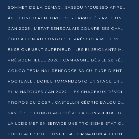
SOMMET DE LA CEMAC : SASSOU N’GUESSO APPELLE À LA VIGILANCE FACE AUX RISQUES ÉCONOMIQUES
AGL CONGO RENFORCE SES CAPACITÉS AVEC UNE GRUE DE 250 TONNES
CAN 2025 : L’ÉTAT SÉNÉGALAIS COUVRE SES CHAMPIONS D’AFRIQUE DE RÉCOMPENSES EXCEPTIONNELLES
ÉDUCATION AU CONGO : LE PRÉSCOLAIRE DEVIENT OBLIGATOIRE, LE BTS CONSACRÉ DIPLÔME D’ÉTAT
ENSEIGNEMENT SUPÉRIEUR : LES ENSEIGNANTS MAINTIENNENT LA GRÈVE ET EXIGENT UN ACCORD ÉCRIT AVEC L’ÉTAT
PRÉSIDENTIELLE 2026 : CAMPAGNE DÈS LE 28 FÉVRIER, SCRUTIN LES 12 ET 15 MARS
CONGO TERMINAL RENFORCE SA CULTURE D’ENTREPRISE AVEC LE PROGRAMME « WIN TOGETHER »
FOOTBALL : BOREL TOMANDZOTO EN STAGE EN ESPAGNE AVEC POLISSYA FC
ÉLIMINATOIRES CAN 2027 : LES CHAPEAUX DÉVOILÉS, LE CONGO FIXÉ SUR SON SORT
PROPOS DU DGSP : CASTELLIN CÉDRIC BALOU DÉNONCE DES PROPOS INTIMIDANTS
SANTÉ : LE CONGO ACCÉLÈRE LA CONSOLIDATION DE L’OFFRE DE SOINS
LA LCDE MET EN SERVICE UNE TROISIÈME STATION D’EAU POTABLE À MFILOU
FOOTBALL : L’OL CONFIE SA FORMATION AU CONGOLAIS CHRISTIAN BASSILA