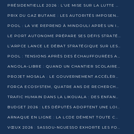
PRÉSIDENTIELLE 2026 : L’UE MISE SUR LA LUTTE CONTRE LA DÉSINFORMATION
PRIX DU GAZ BUTANE : LES AUTORITÉS IMPOSENT LE RESPECT DES PRIX RÉGLEMENTÉS
POOL : LA VIE REPREND À MINDOULI APRÈS UN INCIDENT ARMÉ SUR LA RN1
LE PORT AUTONOME PRÉPARE SES DÉFIS STRATÉGIQUES DE 2026
L’ARPCE LANCE LE DÉBAT STRATÉGIQUE SUR LES DONNÉES, L’IA ET LA FINANCE NUMÉRIQUE AU CONGO
POOL : TENSIONS APRÈS DES ÉCHAUFFOURÉES ARMÉES ENTRE DGSP ET EX-MILICIENS NINJA
ANGOLA-LIBRE : QUAND UN CHANTIER SCOLAIRE DEVIENT LE MIROIR D’UN CONGO EN MOUVEMENT
PROJET MOSALA : LE GOUVERNEMENT ACCÉLÈRE L’INSERTION DES JEUNES EN 2026
FORCA ECOSYSTEM, QUATRE ANS DE RECHERCHE DE TERRAIN AVANT UN LANCEMENT OFFICIEL EN 2026
TRAFIC HUMAIN DANS LA LIKOUALA : DES ENFANTS AUTOCHTONES RÉDUITS AU TRAVAIL FORCÉ
BUDGET 2026 : LES DÉPUTÉS ADOPTENT UNE LOI DES FINANCES DE PLUS DE 2500 MILLIARDS FCFA
ARNAQUE EN LIGNE : LA LCDE DÉMENT TOUTE CAMPAGNE DE RECRUTEMENT
VŒUX 2026 : SASSOU-NGUESSO EXHORTE LES FORCES VIVES À RENFORCER L’UNITÉ