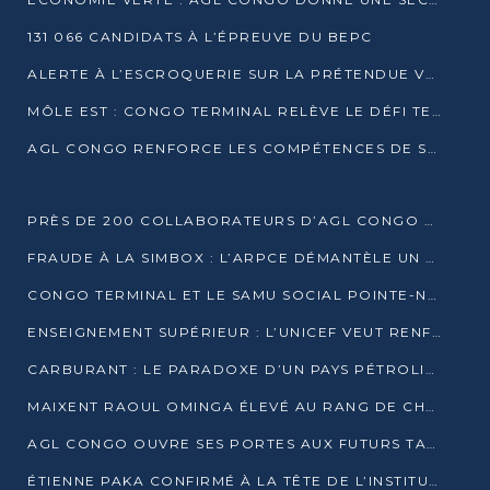
131 066 CANDIDATS À L’ÉPREUVE DU BEPC
ALERTE À L’ESCROQUERIE SUR LA PRÉTENDUE VENTE DE PARCELLES AFAT
MÔLE EST : CONGO TERMINAL RELÈVE LE DÉFI TECHNIQUE DES SABLES BITUMINEUX
AGL CONGO RENFORCE LES COMPÉTENCES DE SES ÉQUIPES AVEC LA CERTIFICATION CACES® R483
PRÈS DE 200 COLLABORATEURS D’AGL CONGO EN FORMATION JUSQU’EN JUILLET
FRAUDE À LA SIMBOX : L’ARPCE DÉMANTÈLE UN RÉSEAU UTILISANT DES CARTES SIM OUGANDAISES
CONGO TERMINAL ET LE SAMU SOCIAL POINTE-NOIRE RENOUVELLENT LEUR PARTENARIAT EN FAVEUR DES JEUNES VULNÉRABLES
ENSEIGNEMENT SUPÉRIEUR : L’UNICEF VEUT RENFORCER LA RECHERCHE SUR LES QUESTIONS DE L’ENFANCE
CARBURANT : LE PARADOXE D’UN PAYS PÉTROLIER CONFRONTÉ À DES PÉNURIES RÉCURRENTES
MAIXENT RAOUL OMINGA ÉLEVÉ AU RANG DE CHEVALIER DE L’ORDRE DE L’AMITIÉ ENTRE LA RUSSIE ET LE CONGO
AGL CONGO OUVRE SES PORTES AUX FUTURS TALENTS DE LA LOGISTIQUE
ÉTIENNE PAKA CONFIRMÉ À LA TÊTE DE L’INSTITUT GÉOGRAPHIQUE NATIONAL