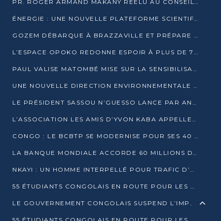
PR. ROGER ARMAND MAKANY RÉÉLU AU CONSEIL DE L’AUF
ÉNERGIE : UNE NOUVELLE PLATEFORME SCIENTIFIQUE POUR LA TRANSITION ÉNERGÉTIQUE EN AFRIQUE CENTRALE
GOZEM DÉBARQUE À BRAZZAVILLE ET PRÉPARE SON ARRIVÉE À POINTE-NOIRE
L’ESPACE OPOKO REDONNE ESPOIR À PLUS DE 775 ÉLÈVES AUTOCHTONES DANS LE NORD DU CONGO
PAUL VALISE MATOMBÉ MISE SUR LA SENSIBILISATION POUR ÉRAQUER LE GRAND BANDITISME
UNE NOUVELLE DIRECTION ENVIRONNEMENTALE POUR RENFORCER LA GESTION DES DONNÉES AU CONGO
LE PRÉSIDENT SASSOU N’GUESSO LANCE PAR ANTICIPATION LA 39ÈME JOURNÉE NATIONALE DE L’ARBRE
L’ASSOCIATION LES AMIS D’YVON KABA APPELLENT DENIS SASSOU N’GUESSO À SE PORTER CANDIDAT
CONGO : LE BCBTP SE MODERNISE POUR SES 40 ANS D’EXISTENCE
LA BANQUE MONDIALE ACCORDE 60 MILLIONS DE DOLLARS POUR LA RÉSILIENCE URBAINE AU CONGO
NKAYI : UN HOMME INTERPELLÉ POUR TRAFIC D’UN BÉBÉ CHIMPANZÉ
55 ÉTUDIANTS CONGOLAIS EN ROUTE POUR LES UNIVERSITÉS ALGÉRIENNES
LE GOUVERNEMENT CONGOLAIS SUSPEND L’IMPORTATION DES MACHETTES ET DES MOTOS
55 ÉTUDIANTS CONGOLAIS EN ROUTE POUR LES UNIVERSITÉS ALGÉRIENNES