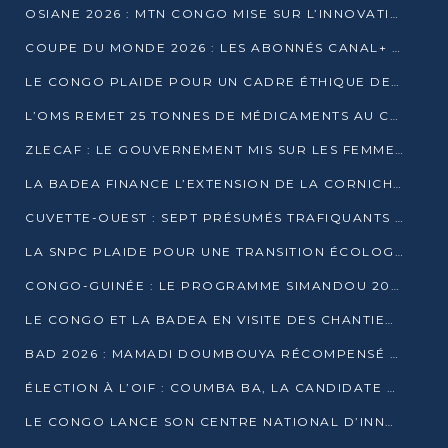
OSIANE 2026 : MTN CONGO MISE SUR L’INNOVATION POUR RELEVER LES DÉFIS AFRICAINS
COUPE DU MONDE 2026 : LES ABONNÉS CANAL+ AU CONGO DÉÇUS À QUELQUES JOURS DU COUP D’ENVOI
LE CONGO PLAIDE POUR UN CADRE ÉTHIQUE DE L’INTELLIGENCE ARTIFICIELLE À DAKAR
L’OMS REMET 25 TONNES DE MÉDICAMENTS AU CONGO POUR RENFORCER LA RIPOSTE AUX ÉPIDÉMIES
ZLECAF : LE GOUVERNEMENT MIS SUR LES FEMMES ENTREPRENEURES
LA BADEA FINANCE L’EXTENSION DE LA CORNICHE SUD DE BRAZZAVILLE
CUVETTE-OUEST : SEPT PRÉSUMÉS TRAFIQUANTS DE FAUNE INTERPELLÉS À EWO ET KELLÉ
LA SNPC PLAIDE POUR UNE TRANSITION ÉCOLOGIQUE PROGRESSIVE
CONGO-GUINÉE : LE PROGRAMME SIMANDOU 2040 AU CŒUR DES ÉCHANGES À LA BAD
LE CONGO ET LA BADEA EN VISITE DES CHANTIERS
BAD 2026 : MAMADI DOUMBOUYA RÉCOMPENSÉ PAR LE TROPHÉE BABACAR NDIAYE À BRAZZAVILLE
ÉLECTION À L’OIF : COUMBA BA, LA CANDIDATE DISCRÈTE QUI BOUSCULE LE JEU DIPLOMATIQUE
LE CONGO LANCE SON CENTRE NATIONAL D’INNOVATION