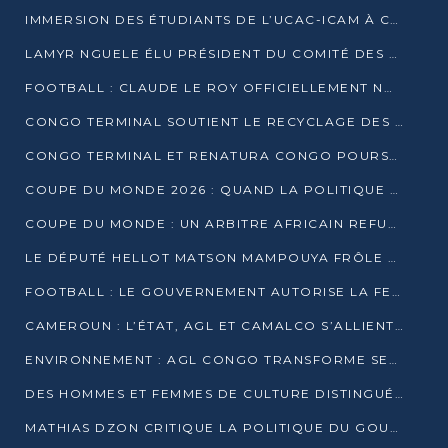
IMMERSION DES ÉTUDIANTS DE L’UCAC-ICAM À CONGO TERMINAL
LAMYR NGUELE ÉLU PRÉSIDENT DU COMITÉ DES MEMBRES D’HONNEUR DU PCT
FOOTBALL : CLAUDE LE ROY OFFICIELLEMENT NOMMÉ SÉLECTIONNEUR DU CONGO
CONGO TERMINAL SOUTIENT LE RECYCLAGE DES DÉCHETS PLASTIQUES À POINTE-NOIRE
CONGO TERMINAL ET RENATURA CONGO POURSUIVENT LEUR COMBAT POUR LA BIODIVERSITÉ
COUPE DU MONDE 2026 : QUAND LA POLITIQUE MENACE L’UNIVERSALITÉ DU FOOTBALL
COUPE DU MONDE : UN ARBITRE AFRICAIN REFUSÉ À L’ENTRÉE DES ÉTATS-UNIS
LE DÉPUTÉ HELLOT MATSON MAMPOUYA FRÔLE LA MORT LORS D’UNE EMBUSCADE DZNS LE POOL
FOOTBALL : LE GOUVERNEMENT AUTORISE LA FECOFOOT À OCCUPER LES COMPLEXES SPORTIFS
CAMEROUN : L’ÉTAT, AGL ET CAMALCO S’ALLIENT POUR UN MÉGA-PROJET FERROVIAIRE
ENVIRONNEMENT : AGL CONGO TRANSFORME SES DÉCHETS EN OUTILS DE FORMATION
DES HOMMES ET FEMMES DE CULTURE DISTINGUÉS POUR LEUR ENGAGEMENT PAR BANTOU CULTURE
MATHIAS DZON CRITIQUE LA POLITIQUE DU GOUVERNEMENT ET ALERTE SUR LA DETTE DU CONGO