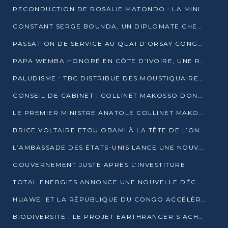
RECONDUCTION DE ROSALIE MATONDO : LA MINISTRE PROMET D’ACCÉLÉRER LE TRAITEMENT DES DOSSIERS ET DE RELEVER DE NOUVEAUX DÉFIS
CONSTANT SERGE BOUNDA, UN DIPLOMATE CHEVRONNÉ AUX COMMANDES DES AFFAIRES ÉTRANGÈRES
PASSATION DE SERVICE AU QUAI D’ORSAY CONGOLAIS : GAKOSSO PASSE LE FLAMBEAU À BOUNDA
PAPA WEMBA HONORÉ EN CÔTE D’IVOIRE, UNE RUE PORTE DÉSORMAIS SON NOM
PALUDISME : TBC DISTRIBUE DES MOUSTIQUAIRES DANS DEUX CSI DE BRAZZAVILLE
CONSEIL DE CABINET : COLLINET MAKOSSO DONNE SES DERNIÈRES ORIENTATIONS
LE PREMIER MINISTRE ANATOLE COLLINET MAKOSSO DÉMISSIONNE AVEC SON GOUVERNEMENT
BRICE VOLTAIRE ETOU OBAMI À LA TÊTE DE L’ONEC-C POUR TROIS ANS
L’AMBASSADE DES ÉTATS-UNIS LANCE UNE NOUVELLE COHORTE DU PROGRAMME ACCESS MICRO-SCHOLARSHIP
GOUVERNEMENT JUSTE APRÈS L’INVESTITURE
TOTAL ENERGIES ANNONCE UNE NOUVELLE DÉCOUVERTE D’HYDROCARBURES SUR LE PERMIS MOHO AU LARGE DU CONGO
HUAWEI ET LA RÉPUBLIQUE DU CONGO ACCÉLÈRENT LEUR PARTENARIAT
BIODIVERSITÉ : LE PROJET EARTHRANGER S’ACHÈVE, MAIS LES DÉFIS DEMEURENT