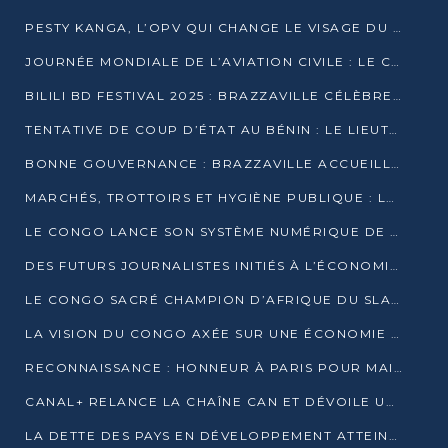
PESTY KANGA, L’OPV QUI CHANGE LE VISAGE DU REPORTAGE AU CONGO
JOURNÉE MONDIALE DE L’AVIATION CIVILE : LE CONGO MISE SUR L’INNOVATION ET LA SÉCURITÉ
BILILI BD FESTIVAL 2025 : BRAZZAVILLE CÉLÈBRE DIX ANS DE CRÉATION GRAPHIQUE AFRICAINE
TENTATIVE DE COUP D’ÉTAT AU BÉNIN : LE LIEUTENANT-COLONEL TIGRI S’AUTOPROCLAME CHEF D’UN COMITÉ MILITAIRE
BONNE GOUVERNANCE : BRAZZAVILLE ACCUEILLE LES PREMIÈRES JOURNÉES CONGOLAISES DE L’ÉVALUATION
MARCHÉS, TROTTOIRS ET HYGIÈNE PUBLIQUE : LE GOUVERNEMENT DURCIT LE TON
LE CONGO LANCE SON SYSTÈME NUMÉRIQUE DE VÉRIFICATION DU BOIS
DES FUTURS JOURNALISTES INITIÉS À L’ÉCONOMIE BLEUE DURABLE
LE CONGO SACRÉ CHAMPION D’AFRIQUE DU SLAM 2025
LA VISION DU CONGO AXÉE SUR UNE ÉCONOMIE BAS CARBONE AU RENDEZ-VOUS DE MONACO 2025
RECONNAISSANCE : HONNEUR À PARIS POUR MAIXENT RAOUL OMINGA
CANAL+ RELANCE LA CHAÎNE CAN ET DÉVOILE UNE OFFRE EXCEPTIONNELLE POUR DÉCEMBRE
LA DETTE DES PAYS EN DÉVELOPPEMENT ATTEINT UN SOMMET HISTORIQUE ENTRE 2022 ET 2024