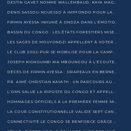
DESTIN GAVET NOMME WALLEMBAUD, KAYA MAGANE, BOUDZIKA ET MBOUSSA-ELLAH AUX COMMANDES DE SA CAMPAGNE
DENIS SASSOU-NGUESSO À IMPFONDO POUR LANCER LE CORRIDOR 13
FIRMIN AYESSA INHUMÉ À ONDZA DANS L’ÉMOTION ET LE RECUEILLEMENT
BASSIN DU CONGO : LES ÉTATS FORESTIERS MISENT SUR LES MARCHÉS CARBONE
LES SAGES DE MOUYONDZI APPELLENT À VOTER DENIS SASSOU-NGUESSO
LE CLUB 2002-PUR SE MOBILISE POUR LA CAMPAGNE
JOSEPH KIGNOUMBI KIA MBOUNGOU À L’ÉCOUTE DE TALANGAÏ
DÉCÈS DE FIRMIN AYESSA : DRAPEAUX EN BERNE LUNDI
PR. AIMÉ CHRISTIAN KAYATH : UN PARCOURS AU SERVICE DE LA RECHERCHE ET DE L’INNOVATION
L’OMS SALUE LA RIPOSTE DU CONGO ET APPELLE À DES RÉFORMES DURABLES
HOMMAGES OFFICIELS À LA PREMIÈRE FEMME MINISTRE DU CONGO
LA COUR CONSTITUTIONNELLE VALIDE SEPT CANDIDATURES POUR LA PRÉSIDENTIELLE
CONNECTIVITÉ LE CONGO SE RENFORCE GRÂCE AU CÂBLE 2AFRICA