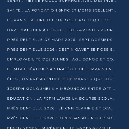
SÉNAT : PIERRE NGOLO ÉCHANGE AVEC DES INVESTISSEURS DU NUMÉRIQUE
SANTÉ : LA FONDATION SNPC ET L’OMS SCELLENT UN PARTENARIAT STRATÉGIQUE DE TROIS ANS
L’UPRN SE RETIRE DU DIALOGUE POLITIQUE DE DJAMBALA : TENSIONS DANS LE PRÉ-ÉLECTORAL CONGOLAIS
DAVE MAFOULA À L’ÉCOUTE DES ARTISTES POUR REDÉFINIR SA POLITIQUE CULTURELLE
PRÉSIDENTIELLE DE MARS 2026 : SEPT DOSSIERS DE CANDIDATURE ENREGISTRÉS À LA CLÔTURE DES DÉPÔTS
PRÉSIDENTIELLE 2026 : DESTIN GAVET SE POSE EN CANDIDAT DU « RAS-LE-BOL »
EMPLOYABILITÉ DES JEUNES : AGL CONGO ET CONGO TERMINAL S’ALLIENT À UCAC-ICAM
LE MJPU DÉPLOIE SA STRATÉGIE DE TERRAIN EN FAVEUR DE DSN
ÉLECTION PRÉSIDENTIELLE DE MARS : 3 QUESTIONS À UN EXPERT CONGOLAIS DE LA CYBERSÉCURITÉ
JOSEPH KIGNOUMBI KIA MBOUNGOU ENTRE OFFICIELLEMENT EN COURSE POUR LA PRÉSIDENTIELLE
ÉDUCATION : LA FCRM LANCE LA BOURSE SCOLAIRE FRANCINE-NTOUMI POUR PROMOUVOIR LES FILIÈRES SCIENTIFIQUES
PRÉSIDENTIELLE 2026 : LE CNR CLARIFIE ET ÉCARTE LA CANDIDATURE DU PASTEUR NTUMI
PRÉSIDENTIELLE 2026 : DENIS SASSOU N’GUESSO ANNONCE OFFICIELLEMENT SA CANDIDATURE
ENSEIGNEMENT SUPÉRIEUR : LE CAMES APPELLE À UNE UNIVERSITÉ AFRICAINE AXÉE SUR L’EMPLOYABILITÉ