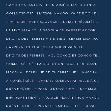
GAMBOMA, ANTOINE BIEN-AIMÉ OBAM-ODON MOBILISE LES 32 148 ÉLECTEURS EN FAVEUR DE DENIS SASSOU NGUESSO
GOMA TSÉ-TSÉ : MATSON MAMPOUYA ET ROCH BREDIN BISSALA NKOUNKOU EN CAMPAGNE DE PROXIMITÉ
TRAFIC DE FAUNE SAUVAGE : TREIZE PRÉSUMÉS TRAFIQUANTS INTERPELLÉS AU CONGO EN 2025
LA LIKOUALA ET LA SANGHA EN PARFAIT ACCORD AVEC LE PROJET DE SOCIÉTÉ DU CANDIDAT DENIS SASSOU-N’GUESSO
DROITS DES FEMMES À TIÉ-TIÉ 2 : SENSIBILISATION ET PÉDAGOGIE SUR LE DROIT DE VOTE
CAP2026 : L’HEURE DE LA SOUVERAINETÉ
DROITS DES FEMMES : AGL CONGO ET CONGO TERMINAL METTENT EN AVANT LE LEADERSHIP FÉMININ
GOMA TSÉ-TSÉ : LA DIRECTION LOCALE DE CAMPAGNE INTENSIFIE LA SENSIBILISATION DANS LES VILLAGES
MAKOUA : DELPHINE ÉDITH EMMANUEL LANCE LA CAMPAGNE POUR DENIS SASSOU-N’GUESSO
À MAKÉLÉKÉLÉ 1, LANDRY KOLELAS APPELLE À UNE MOBILISATION MASSIVE EN FAVEUR DE DENIS SASSOU-N’GUESSO
PRÉSIDENTIELLE 2026 : ANATOLE COLLINET MAKOSSO DÉFEND LE PROJET DE SOCIÉTÉ DE DENIS SASSOU NGUESSO
ENVIRONNEMENT : MAURICE PLANTE 1 500 MANGROVES POUR HONORER WANGARI MAATHAI
PRÉSIDENTIELLE 2026 : LES MUTUELLES ET ASSOCIATIONS S’IMPLIQUENT DANS LA CAMPAGNE ÉLECTORALE À TIÉ-TIÉ 2 (POINTE-NOIRE)