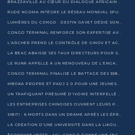
BRAZZAVILLE AU CŒUR DU DIALOGUE AFRICAIN SUR LES OBJECTIFS DE DÉVELOPPEMENT DURABLE
RUDE NGOMA INTÈGRE LE RÉSEAU MONDIAL SPUTNIK PRO APRÈS UNE FORMATION À MOSCOU
LUMIÈRES DU CONGO : DESTIN GAVET DÉDIE SON PRIX À L’UNITÉ NATIONALE ET À LA JEUNESSE
CONGO TERMINAL RENFORCE SON EXPERTISE AVEC NEUF NOUVEAUX FORMATEURS EN ENGINS PORTUAIRES
L’ARCHER PREND LE CONTRÔLE DE GINOV ET ACCÉLÈRE SON VIRAGE NUMÉRIQUE
LA BEAC ABAISSE SES TAUX DIRECTEURS POUR SOUTENIR LA CROISSANCE EN ZONE CEMAC
LE RUNR APPELLE À UN RENOUVEAU DE L’ENGAGEMENT MILITANT
CONGO TERMINAL FINALISE LE BATTAGE DES 558 PIEUX DU FUTUR QUAI DU MÔLE EST
MBOKA PROPRE ET PADJ 2.0 POUR UNE JEUNESSE PLUS AUTONOME
UN TRAFIQUANT PRÉSUMÉ D’IVOIRE INTERPELLÉ À DOLISIE
LES ENTREPRISES CHINOISES OUVRENT LEURS PORTES AUX JEUNES DIPLÔMÉS
SIBITI : 6 MORTS DANS UN DRAME APRÈS LES ÉPREUVES DU BEPC
LA CRÉATION D’UNE UNIVERSITÉ DANS LA LIKOUALA AU CŒUR D’UNE RÉFLEXION NATIONALE
ÉCONOMIE VERTE : AGL CONGO DONNE UNE SECONDE VIE À SES DÉCHETS INDUSTRIELS