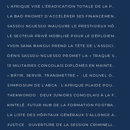
L’AFRIQUE VISE L’ÉRADICATION TOTALE DE LA POLIOMYÉLITE D’ICI 2026
LA BAD PROMET D’ACCÉLÉRER SES FINANCEMENTS AVEC LE MINISTÈRE DE L’ASSAINISSEMENT
SASSOU NGUESSO INAUGURE LE PRESTIGIEUX HÔTEL KEMPINSKI BRAZZAVILLE
LE SECTEUR PRIVÉ MOBILISÉ POUR LE DÉPLOIEMENT DE 19 MINI-CENTRALES SOLAIRES
YVON SANA BANGUI PREND LA TÊTE DE L’ASSOCIATION DES BANQUES CENTRALES AFRICAINES
DENIS SASSOU-NGUESSO PROMET LA « TRAQUE SANS RELÂCHE » DU GRAND BANDITISME
13 MILITAIRES CONGOLAIS DIPLÔMÉS EN MAINTENANCE INDUSTRIELLE APRÈS TROIS ANS DE FORMATION À L’UNIVERSITÉ MARIEN-NGOUABI
« BÂTIR, SERVIR, TRANSMETTRE » : LE NOUVEL OUVRAGE QUI INTERPELLE LES COLLECTIVITÉS
SYMPOSIUM DE L’ABCA : L’AFRIQUE PLAIDE POUR UN FINANCEMENT CLIMATIQUE ÉQUITABLE
TAEKWONDO : DEUX JUNIORS CONGOLAIS À LA FINALE D’OPEN SYRIES 2025 À ABIDJAN
KINTELÉ, FUTUR HUB DE LA FORMATION FOOTBALLISTIQUE AFRICAINE ?
LA LISTE DES HÔPITAUX GÉNÉRAUX S’ALLONGE AU CONGO
JUSTICE : OUVERTURE DE LA SESSION CRIMINELLE À BRAZZAVILLE AVEC 52 DOSSIERS AU RÔLE