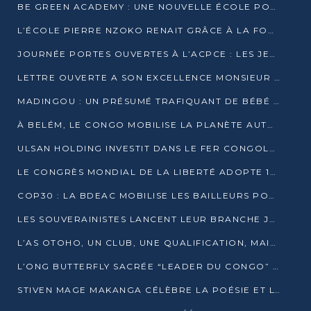
BE GREEN ACADEMY : UNE NOUVELLE ÉCOLE POUR LES MÉTIERS DE L’ÉCOLOGIE À POINTE-NOIRE
L’ÉCOLE PIERRE NZOKO RENAIT GRÂCE À LA FONDATION MUCODEC
JOURNÉE PORTES OUVERTES À L’ACPCE : LES JEUNES EN IMMERSION DANS L’ENTREPRISE
LETTRE OUVERTE A SON EXCELLENCE MONSIEUR DENIS SASSOU NGUESSO, PRESIDENT DE LAREPUBLIQUE DU CONGO
MADINGOU : UN PRÉSUMÉ TRAFIQUANT DE BÉBÉ CHIMPANZÉ FIXÉ SUR SON SORT LE 20 NOVEMBRE
À BELÉM, LE CONGO MOBILISE LA PLANÈTE AUTOUR DU FONDS BLEU POUR LE BASSIN DU CONGO
ULSAN HOLDING INVESTIT DANS LE FER CONGOLAIS
LE CONGRÈS MONDIAL DE LA LIBERTÉ ADOPTE 14 RÉSOLUTIONS HISTORIQUES
COP30 : LA BDEAC MOBILISE LES BAILLEURS POUR LE FONDS BLEU DU BASSIN DU CONGO
LES SOUVERAINISTES LANCENT LEUR BRANCHE JEUNE À BRAZZAVILLE
L’AS OTOHO, UN CLUB, UNE QUALIFICATION, MAIS ENCORE DES DOUTES
L’ONG BUTTERFLY SACRÉE “LEADER DU CONGO” AU PRIX D’EXCELLENCE 2025
STIVEN MAGE MAKANGA CÉLÈBRE LA POÉSIE ET L’HUMAIN AVEC SON RECUEIL “HECTARE”