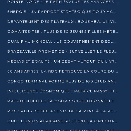
POINTE-NOIRE : LE PAPN ÉVALUE LES AVANCÉES DU MÔLE EST
ÉNERGIE : UN RAPPORT STRATÉGIQUE POUR ACCÉLÉRER LA TRANSITION AU CONGO
DÉPARTEMENT DES PLATEAUX : BOUEMBA, UN VIVIER ÉCONOMIQUE PRÊT À EXPLOSER
GOMA TSÉ-TSÉ : PLUS DE 50 JEUNES FILLES MÈRES SENSIBILISÉES À LA SANTÉ SEXUELLE
QUALIF AU MONDIAL : LE GOUVERNEMENT DÉCLARE LA JOURNÉE DU 1ER AVRIL 2026 CHÔMÉE ET PAYÉE
BRAZZAVILLE PROMET DE « SURVEILLER LE FLEUVE » APRÈS LA QUALIFICATION DE LA RDC AU MONDIAL
MÉDIAS ET ÉGALITÉ : UN DÉBAT AUTOUR DU LIVRE « CES FEMMES QUI REPRENNENT LE POUVOIR SUR LEUR VIE »
60 ANS APRÈS, LA RDC RETROUVE LA COUPE DU MONDE
CONGO TERMINAL FORME PLUS DE 100 ÉTUDIANTS AUX TECHNIQUES D’EMBAUCHE
INTELLIGENCE ÉCONOMIQUE : PATRICE PASSY THÉORISE UNE STRATÉGIE ADAPTÉE AUX CONTEXTES FRAGMENTÉS
PRÉSIDENTIELLE : LA COUR CONSTITUTIONNELLE CONFIRME LA VICTOIRE DE SASSOU NGUESSO AVEC 94,90 % DES SUFFRAGES
RDC : PLUS DE 500 AGENTS DE LA RTNC À LA RETRAITE, UNE PAGE SE TOURNE
ONU : L’UNION AFRICAINE SOUTIENT LA CANDIDATURE DE MACKY SALL
MADIBOU PLONGÉ DANS LE NOIR MALGRÉ L’INSTALLATION D’UN NOUVEAU TRANSFORMATEUR