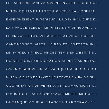
LE FAN CLUB KANDZA MWENE INVITE LES CONGOLAIS À UNE FORTE AFFLUENCE AU STADE DE KINTÉLÉ
NINON GOUAMBA LANCE À KINTÉLÉ LA MOBILISATION POUR L’INVESTITURE DR DSN
ENSEIGNEMENT SUPÉRIEUR : L’UDSN INAUGURE DES LABORATOIRES POUR BOOSTER LA FORMATION PRATIQUE
LA « VAGUE BLEUE » SE PRÉPARE À UN 16 AVRIL HISTORIQUE
LE CRS ALLIE EAU POTABLE ET AGRICULTURE SCOLAIRE AU CŒUR DE LA TRANSFORMATION DES ÉCOLES RURALES
CANTINES SCOLAIRES : LE PAM ET LES ÉTATS-UNIS AU CONTACT DES ÉCOLIERS DE KINKALA
LE RAPPEUR FREUD VINCES REMIS EN LIBERTÉ SOUS PRESSION MÉDIATIQUE
POINTE-NOIRE : INDIGNATION APRÈS L’ARRESTATION DU RAPPEUR FREUD VINCES
OWEN OKANDZE SACRÉ VAINQUEUR DU CONCOURS SLAM POUR LA VIE
NINON GOUAMBA INVITE LES TÉKÉS À « FAIRE BLOC » POUR PESER DANS LE DÉBAT NATIONAL
COOPÉRATION UNIVERSITAIRE : L’UMNG SIGNE UN ACCORD STRATÉGIQUE AVEC L’UNIVERSITÉ HAINAN EN CHINE
LOGISTIQUE : AGL CONGO ACHEMINE 11 MODULES GÉANTS JUSQU’À BRAZZAVILLE
LA BANQUE MONDIALE LANCE UN PROGRAMME DE 394 MILLIONS DE DOLLARS POUR LE BASSIN DU CONGO