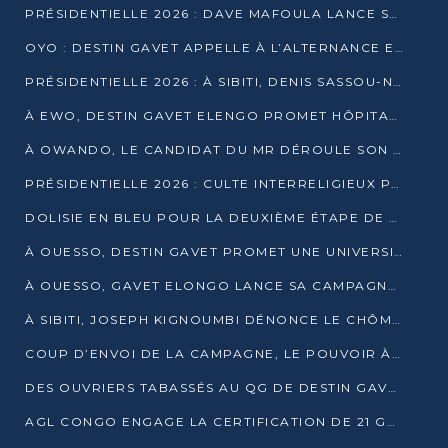
PRÉSIDENTIELLE 2026 : DAVE MAFOULA LANCE SA « VAGUE DU NOUVEAU DÉPART » À IMPFONDO
OYO : DESTIN GAVET APPELLE À L’ALTERNANCE ET À LA RESPONSABILITÉ DE LA JEUNESSE
PRÉSIDENTIELLE 2026 : À SIBITI, DENIS SASSOU-N’GUESSO PARIE SUR LES RESSOURCES DE LA LEKOUMOU
À EWO, DESTIN GAVET ELENGO PROMET HÔPITAL, CHEMIN DE FER ET AUDIT DES FINANCES PUBLIQUES
À OWANDO, LE CANDIDAT DU MR DÉROULE SON PROGRAMME DE “CHANGEMENT”
PRÉSIDENTIELLE 2026 : CULTE INTERRELIGIEUX POUR LA PAIX À OUENZÉ
DOLISIE EN BLEU POUR LA DEUXIÈME ÉTAPE DE CAMPAGNE DE DSN
À OUESSO, DESTIN GAVET PROMET UNE UNIVERSITÉ POUR LA SANGHA
À OUESSO, GAVET ELONGO LANCE SA CAMPAGNE SOUS LE SIGNE DU RENOUVEAU
À SIBITI, JOSEPH KIGNOUMBI DÉNONCE LE CHÔMAGE ET LES DÉFAILLANCES DE L’ÉTAT
COUP D’ENVOI DE LA CAMPAGNE, LE POUVOIR À POINTE-NOIRE, L’OPPOSITION À OUESSO ET SIBITI
DES OUVRIERS TABASSÉS AU QG DE DESTIN GAVET À 24 HEURES DE L’OUVERTURE DE LA CAMPAGNE
AGL CONGO ENGAGE LA CERTIFICATION DE 21 GRUTIERS AUX NORMES INTERNATIONALES