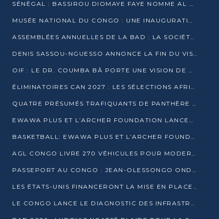
SÉNÉGAL : BASSIROU DIOMAYE FAYE NOMME AL AMINOU LÔ PREMIER MINISTRE
MUSÉE NATIONAL DU CONGO : UNE INAUGURATION PORTEUSE D’ESPOIR POUR LA CULTURE
ASSEMBLÉES ANNUELLES DE LA BAD : LA SOCIÉTÉ CIVILE CONGOLAISE À LA RECHERCHE DE PARTENAIRES POUR SES PROJETS
DENIS SASSOU-NGUESSO ANNONCE LA FIN DU VISA POUR LES AFRICAINS EN 2027
OIF : LE DR. COUMBA BÂ PORTE UNE VISION DE DIALOGUE, DE STABILITÉ ET DE RÉFORME À LA TÊTE
ÉLIMINATOIRES CAN 2027 : LES SÉLECTIONS AFRICAINES CONNAISSENT LEURS ADVERSAIRES
QUATRE PRÉSUMÉS TRAFIQUANTS DE PANTHÈRE ARRÊTÉS À EWO
EWAWA PLUS ET L’ARCHER FOUNDATION LANCENT UN CAMP DE BASKET POUR LES JEUNES À BRAZZAVILLE
BASKETBALL: EWAWA PLUS ET L’ARCHER FOUNDATION LANCENT UN CAMP POUR LES JEUNES
AGL CONGO LIVRE 270 VÉHICULES POUR MODERNISER LE TRANSPORT URBAIN
PASSEPORT AU CONGO : JEAN-OLESSONGO ONDAYE VEUT METTRE FIN AUX LENTEURS ADMINISTRATIVES
LES ÉTATS-UNIS FINANCERONT LA MISE EN PLACE DE JUSQU’À 50 CLINIQUES DE LUTTE CONTRE L’EBOLA
LE CONGO LANCE LE DIAGNOSTIC DES INFRASTRUCTURES SPORTIVES DU COMPLEXE DE KINTÉLÉ