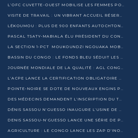
L’OFC CUVETTE-OUEST MOBILISE LES FEMMES POUR ACCUEILLIR LE PRÉSIDENT DE LA RÉPUBLIQUE
VISITE DE TRAVAIL : UN VIBRANT ACCUEIL RÉSERVÉ À DENIS SASSOU-N’GUESSO PAR L’ASSOCIATION « LES AMIS DE WOMO »
LÉKOUMOU : PLUS DE 900 ENFANTS AUTOCHTONES REÇOIVENT DES KITS SCOLAIRES GRÂCE À L’ESPACE OPOKO
PASCAL TSATY-MABIALA ÉLU PRÉSIDENT DU CONSEIL NATIONAL DE L’UPADS
LA SECTION 1-PCT MOUKOUNDZI NGOUAKA MOBILISE 100 000 FCFA POUR LE 6ᵉ CONGRÈS DU PARTI
BASSIN DU CONGO : LE FONDS BLEU SÉDUIT LES BAILLEURS À BELÉM
JOURNÉE MONDIALE DE LA QUALITÉ : AGL CONGO FORME ET SENSIBILISE LES JEUNES TALENTS
L’ACPE LANCE LA CERTIFICATION OBLIGATOIRE DES CONTRATS DE TRAVAIL DES TRANSPORTEURS
POINTE-NOIRE SE DOTE DE NOUVEAUX ENGINS POUR L’ASSAINISSEMENT ET L’ENTRETIEN ROUTIER
DES MÉDECINS DEMANDENT L’INSCRIPTION DU TRAITEMENT DU PIED-BOT DANS LES CURSUS UNIVERSITAIRES
DÉNIS SASSOU N’GUESSO INAUGURE L’USINE DE VALORISATION DU GAZ ASSOCIÉ
DENIS SASSOU-N’GUESSO LANCE UNE SÉRIE DE PROJETS DANS LE KOUILOU
AGRICULTURE : LE CONGO LANCE LES ZAP D’INONI ET YONO