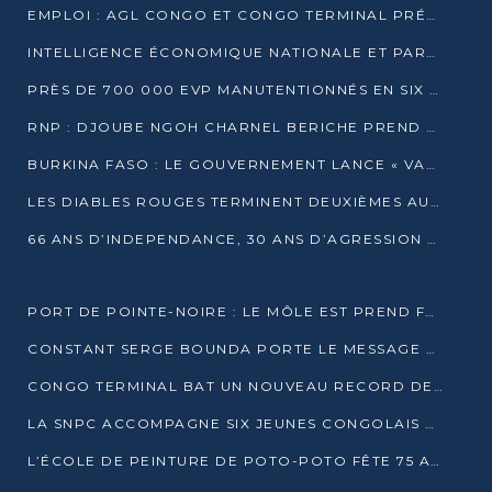
EMPLOI : AGL CONGO ET CONGO TERMINAL PRÉSÉLECTIONNENT PLUS DE 70 JEUNES À POINTE-NOIRE
INTELLIGENCE ÉCONOMIQUE NATIONALE ET PARTENARIATS INTERNATIONAUX : VERS UNE DOCTRINE SOUVERAINE DE SÉCURITÉ ÉCONOMIQUE
PRÈS DE 700 000 EVP MANUTENTIONNÉS EN SIX MOIS PAR CONGO TERMINAL
RNP : DJOUBE NGOH CHARNEL BERICHE PREND LES RÊNES DU PARTI
BURKINA FASO : LE GOUVERNEMENT LANCE « VACANCES UTILES 2026 » POUR FORMER LES ÉLÈVES À 15 MÉTIERS
LES DIABLES ROUGES TERMINENT DEUXIÈMES AU CHAMPIONNAT D’AFRIQUE ZONE 3
66 ANS D’INDEPENDANCE, 30 ANS D’AGRESSION RWAN DAISE : 4 PRESIDENCES, UN ECHEC COLLECTIF
PORT DE POINTE-NOIRE : LE MÔLE EST PREND FORME ET VISE LES GÉANTS DES MERS
CONSTANT SERGE BOUNDA PORTE LE MESSAGE DE COMPASSION DE DENIS SASSOU NGUESSO EN IRAN
CONGO TERMINAL BAT UN NOUVEAU RECORD DE PRODUCTIVITÉ AU PORT DE POINTE-NOIRE
LA SNPC ACCOMPAGNE SIX JEUNES CONGOLAIS AUX OLYMPIADES PANAFRICAINES DE MATHÉMATIQUES
L’ÉCOLE DE PEINTURE DE POTO-POTO FÊTE 75 ANS AU SERVICE DE L’ART CONGOLAIS