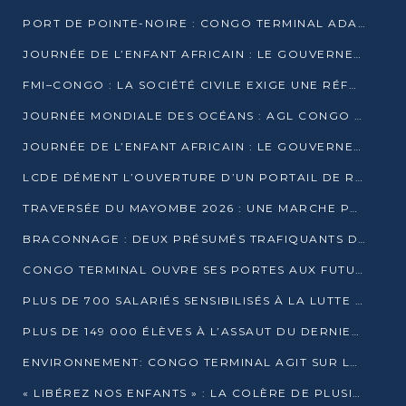
PORT DE POINTE-NOIRE : CONGO TERMINAL ADAPTE SON DRAGAGE AUX SABLES BITUMINEUX
JOURNÉE DE L’ENFANT AFRICAIN : LE GOUVERNEMENT RÉAFFIRME SON ENGAGEMENT POUR L’ACCÈS À L’EAU ET À L’ASSAINISSEMENT
FMI–CONGO : LA SOCIÉTÉ CIVILE EXIGE UNE RÉFORME DE LA FISCALITÉ PÉTROLIÈRE
JOURNÉE MONDIALE DES OCÉANS : AGL CONGO MOBILISE SES COLLABORATEURS POUR LA PRÉSERVATION DE LA BIODIVERSITÉ MARINE
JOURNÉE DE L’ENFANT AFRICAIN : LE GOUVERNEMENT MOBILISÉ POUR L’HYGIÈNE DANS LES ORPHELINATS
LCDE DÉMENT L’OUVERTURE D’UN PORTAIL DE RECRUTEMENT ET APPELLE À LA VIGILANCE
TRAVERSÉE DU MAYOMBE 2026 : UNE MARCHE POUR SENSIBILISER ET DÉPISTER AU DIABÈTE
BRACONNAGE : DEUX PRÉSUMÉS TRAFIQUANTS D’HIPPOPOTAME ÉCROUÉS À BRAZZAVILLE
CONGO TERMINAL OUVRE SES PORTES AUX FUTURS INGÉNIEURS DE L’UCAC-ICAM
PLUS DE 700 SALARIÉS SENSIBILISÉS À LA LUTTE CONTRE LA TUBERCULOSE À CONGO TERMINAL
PLUS DE 149 000 ÉLÈVES À L’ASSAUT DU DERNIER CEPE
ENVIRONNEMENT: CONGO TERMINAL AGIT SUR LE TERRAIN ET FORME LES PLUS JEUNES
« LIBÉREZ NOS ENFANTS » : LA COLÈRE DE PLUSIEURS MÈRES À BRAZZAVILLE CONTRE LA DGSP