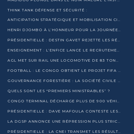
THINK TANK DÉFENSE ET SÉCURITÉ :
ANTICIPATION STRATÉGIQUE ET MOBILISATION CITOYENNE POUR NOTRE SOUVERAINETÉ NATIONALE
HENRI DJOMBO À L’HONNEUR POUR LA JOURNÉE MONDIALE DU THÉÂTRE
PRÉSIDENTIELLE : DESTIN GAVET REJETTE LES RÉSULTATS ET APPELLE À UN DIALOGUE NATIONAL
ENSEIGNEMENT : L’ENFICE LANCE LE RECRUTEMENT DE SA PREMIÈRE PROMOTION DE PROFESSEURS DES ÉCOLES
AGL MET SUR RAIL UNE LOCOMOTIVE DE 83 TONNES À POINTE-NOIRE
FOOTBALL : LE CONGO OBTIENT LE PROJET FIFA ARENA POUR SES 15 DÉPARTEMENTS
GOUVERNANCE FORESTIÈRE : LA SOCIÉTÉ CIVILE CONGOLAISE AFFICHE SES PRIORITÉS POUR 2026
QUELS SONT LES “PREMIERS MINISTRABLES” ?
CONGO TERMINAL DÉCHARGE PLUS DE 900 VÉHICULES EN QUELQUES HEURES
PRÉSIDENTIELLE : DAVE MAFOULA CONTESTE LES RÉSULTATS PROVISOIRES
LA DGSP ANNONCE UNE RÉPRESSION PLUS STRICTE CONTRE LES MOTO-TAXIS
PRÉSIDENTIELLE : LA CNEI TRANSMET LES RÉSULTATS PROVISOIRES À LA COUR CONSTITUTIONNELLE