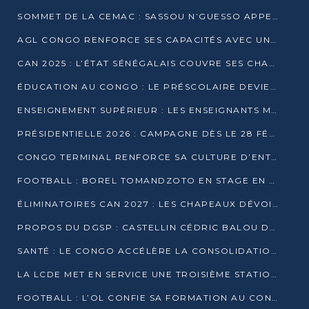
SOMMET DE LA CEMAC : SASSOU N’GUESSO APPELLE À LA VIGILANCE FACE AUX RISQUES ÉCONOMIQUES
AGL CONGO RENFORCE SES CAPACITÉS AVEC UNE GRUE DE 250 TONNES
CAN 2025 : L’ÉTAT SÉNÉGALAIS COUVRE SES CHAMPIONS D’AFRIQUE DE RÉCOMPENSES EXCEPTIONNELLES
ÉDUCATION AU CONGO : LE PRÉSCOLAIRE DEVIENT OBLIGATOIRE, LE BTS CONSACRÉ DIPLÔME D’ÉTAT
ENSEIGNEMENT SUPÉRIEUR : LES ENSEIGNANTS MAINTIENNENT LA GRÈVE ET EXIGENT UN ACCORD ÉCRIT AVEC L’ÉTAT
PRÉSIDENTIELLE 2026 : CAMPAGNE DÈS LE 28 FÉVRIER, SCRUTIN LES 12 ET 15 MARS
CONGO TERMINAL RENFORCE SA CULTURE D’ENTREPRISE AVEC LE PROGRAMME « WIN TOGETHER »
FOOTBALL : BOREL TOMANDZOTO EN STAGE EN ESPAGNE AVEC POLISSYA FC
ÉLIMINATOIRES CAN 2027 : LES CHAPEAUX DÉVOILÉS, LE CONGO FIXÉ SUR SON SORT
PROPOS DU DGSP : CASTELLIN CÉDRIC BALOU DÉNONCE DES PROPOS INTIMIDANTS
SANTÉ : LE CONGO ACCÉLÈRE LA CONSOLIDATION DE L’OFFRE DE SOINS
LA LCDE MET EN SERVICE UNE TROISIÈME STATION D’EAU POTABLE À MFILOU
FOOTBALL : L’OL CONFIE SA FORMATION AU CONGOLAIS CHRISTIAN BASSILA