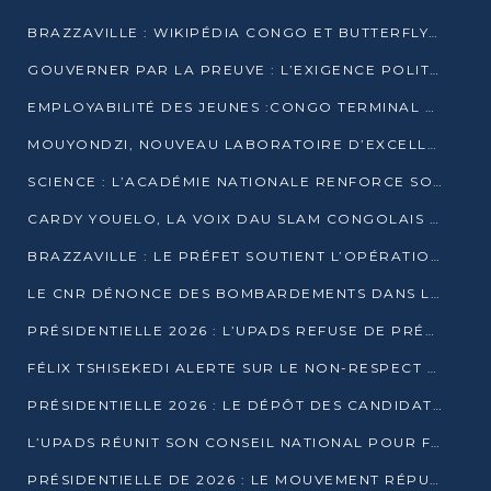
BRAZZAVILLE : WIKIPÉDIA CONGO ET BUTTERFLY SCELLENT UN PARTENARIAT POUR STRUCTURER LE BÉNÉVOLAT NUMÉRIQUE
GOUVERNER PAR LA PREUVE : L’EXIGENCE POLITIQUE DU XXIᵉ SIÈCLE
EMPLOYABILITÉ DES JEUNES :CONGO TERMINAL S’ALLIE À L’ESCIC POUR RAPPROCHER L’ÉCOLE DU TERRAIN
MOUYONDZI, NOUVEAU LABORATOIRE D’EXCELLENCE PÉDAGOGIQUE AVEC L’ENFICE
SCIENCE : L’ACADÉMIE NATIONALE RENFORCE SON ÉQUIPE ET TRACE SA FEUILLE DE ROUTE 2026
CARDY YOUELO, LA VOIX DAU SLAM CONGOLAIS QUI INTERPELLE LE MONDE
BRAZZAVILLE : LE PRÉFET SOUTIENT L’OPÉRATION « ZÉRO KULUNA » ET APPELLE À LA VIGILANCE CITOYENNE
LE CNR DÉNONCE DES BOMBARDEMENTS DANS LE POOL ET ACCUSE LE GOUVERNEMENT
PRÉSIDENTIELLE 2026 : L’UPADS REFUSE DE PRÉSENTER UN CANDIDAT ET DÉNONCE UN PROCESSUS NON CRÉDIBLE
FÉLIX TSHISEKEDI ALERTE SUR LE NON-RESPECT DES ENGAGEMENTS DE PAIX APRÈS SA RENCONTRE AVEC D. SASSOU-NGUESSO
PRÉSIDENTIELLE 2026 : LE DÉPÔT DES CANDIDATURES OUVERT DU 29 JANVIER AU 12 FÉVRIER
L’UPADS RÉUNIT SON CONSEIL NATIONAL POUR FIXER SA LIGNE POLITIQUE À DEUX MOIS DE LA PRÉSIDENTIELLE
PRÉSIDENTIELLE DE 2026 : LE MOUVEMENT RÉPUBLICAIN DÉNONCE UNE CONVOCATION ÉLECTORALE « OPAQUE ET PRÉCIPITÉE »