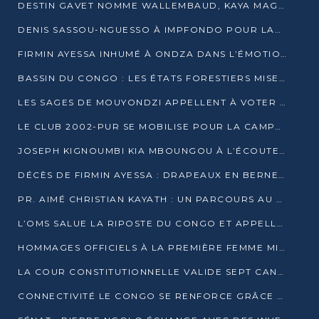
DESTIN GAVET NOMME WALLEMBAUD, KAYA MAGANE, BOUDZIKA ET MBOUSSA-ELLAH AUX COMMANDES DE SA CAMPAGNE
DENIS SASSOU-NGUESSO À IMPFONDO POUR LANCER LE CORRIDOR 13
FIRMIN AYESSA INHUMÉ À ONDZA DANS L’ÉMOTION ET LE RECUEILLEMENT
BASSIN DU CONGO : LES ÉTATS FORESTIERS MISENT SUR LES MARCHÉS CARBONE
LES SAGES DE MOUYONDZI APPELLENT À VOTER DENIS SASSOU-NGUESSO
LE CLUB 2002-PUR SE MOBILISE POUR LA CAMPAGNE
JOSEPH KIGNOUMBI KIA MBOUNGOU À L’ÉCOUTE DE TALANGAÏ
DÉCÈS DE FIRMIN AYESSA : DRAPEAUX EN BERNE LUNDI
PR. AIMÉ CHRISTIAN KAYATH : UN PARCOURS AU SERVICE DE LA RECHERCHE ET DE L’INNOVATION
L’OMS SALUE LA RIPOSTE DU CONGO ET APPELLE À DES RÉFORMES DURABLES
HOMMAGES OFFICIELS À LA PREMIÈRE FEMME MINISTRE DU CONGO
LA COUR CONSTITUTIONNELLE VALIDE SEPT CANDIDATURES POUR LA PRÉSIDENTIELLE
CONNECTIVITÉ LE CONGO SE RENFORCE GRÂCE AU CÂBLE 2AFRICA