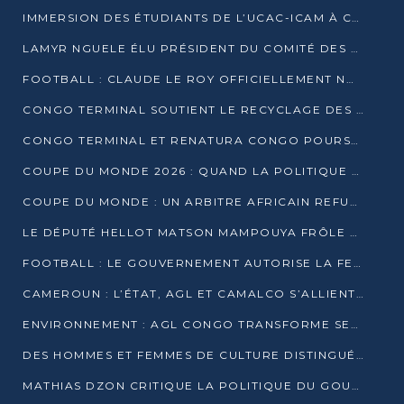
IMMERSION DES ÉTUDIANTS DE L’UCAC-ICAM À CONGO TERMINAL
LAMYR NGUELE ÉLU PRÉSIDENT DU COMITÉ DES MEMBRES D’HONNEUR DU PCT
FOOTBALL : CLAUDE LE ROY OFFICIELLEMENT NOMMÉ SÉLECTIONNEUR DU CONGO
CONGO TERMINAL SOUTIENT LE RECYCLAGE DES DÉCHETS PLASTIQUES À POINTE-NOIRE
CONGO TERMINAL ET RENATURA CONGO POURSUIVENT LEUR COMBAT POUR LA BIODIVERSITÉ
COUPE DU MONDE 2026 : QUAND LA POLITIQUE MENACE L’UNIVERSALITÉ DU FOOTBALL
COUPE DU MONDE : UN ARBITRE AFRICAIN REFUSÉ À L’ENTRÉE DES ÉTATS-UNIS
LE DÉPUTÉ HELLOT MATSON MAMPOUYA FRÔLE LA MORT LORS D’UNE EMBUSCADE DZNS LE POOL
FOOTBALL : LE GOUVERNEMENT AUTORISE LA FECOFOOT À OCCUPER LES COMPLEXES SPORTIFS
CAMEROUN : L’ÉTAT, AGL ET CAMALCO S’ALLIENT POUR UN MÉGA-PROJET FERROVIAIRE
ENVIRONNEMENT : AGL CONGO TRANSFORME SES DÉCHETS EN OUTILS DE FORMATION
DES HOMMES ET FEMMES DE CULTURE DISTINGUÉS POUR LEUR ENGAGEMENT PAR BANTOU CULTURE
MATHIAS DZON CRITIQUE LA POLITIQUE DU GOUVERNEMENT ET ALERTE SUR LA DETTE DU CONGO