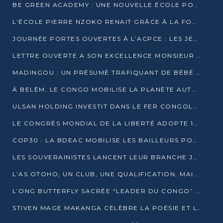
BE GREEN ACADEMY : UNE NOUVELLE ÉCOLE POUR LES MÉTIERS DE L’ÉCOLOGIE À POINTE-NOIRE
L’ÉCOLE PIERRE NZOKO RENAIT GRÂCE À LA FONDATION MUCODEC
JOURNÉE PORTES OUVERTES À L’ACPCE : LES JEUNES EN IMMERSION DANS L’ENTREPRISE
LETTRE OUVERTE A SON EXCELLENCE MONSIEUR DENIS SASSOU NGUESSO, PRESIDENT DE LAREPUBLIQUE DU CONGO
MADINGOU : UN PRÉSUMÉ TRAFIQUANT DE BÉBÉ CHIMPANZÉ FIXÉ SUR SON SORT LE 20 NOVEMBRE
À BELÉM, LE CONGO MOBILISE LA PLANÈTE AUTOUR DU FONDS BLEU POUR LE BASSIN DU CONGO
ULSAN HOLDING INVESTIT DANS LE FER CONGOLAIS
LE CONGRÈS MONDIAL DE LA LIBERTÉ ADOPTE 14 RÉSOLUTIONS HISTORIQUES
COP30 : LA BDEAC MOBILISE LES BAILLEURS POUR LE FONDS BLEU DU BASSIN DU CONGO
LES SOUVERAINISTES LANCENT LEUR BRANCHE JEUNE À BRAZZAVILLE
L’AS OTOHO, UN CLUB, UNE QUALIFICATION, MAIS ENCORE DES DOUTES
L’ONG BUTTERFLY SACRÉE “LEADER DU CONGO” AU PRIX D’EXCELLENCE 2025
STIVEN MAGE MAKANGA CÉLÈBRE LA POÉSIE ET L’HUMAIN AVEC SON RECUEIL “HECTARE”