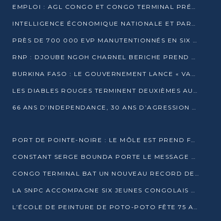
EMPLOI : AGL CONGO ET CONGO TERMINAL PRÉSÉLECTIONNENT PLUS DE 70 JEUNES À POINTE-NOIRE
INTELLIGENCE ÉCONOMIQUE NATIONALE ET PARTENARIATS INTERNATIONAUX : VERS UNE DOCTRINE SOUVERAINE DE SÉCURITÉ ÉCONOMIQUE
PRÈS DE 700 000 EVP MANUTENTIONNÉS EN SIX MOIS PAR CONGO TERMINAL
RNP : DJOUBE NGOH CHARNEL BERICHE PREND LES RÊNES DU PARTI
BURKINA FASO : LE GOUVERNEMENT LANCE « VACANCES UTILES 2026 » POUR FORMER LES ÉLÈVES À 15 MÉTIERS
LES DIABLES ROUGES TERMINENT DEUXIÈMES AU CHAMPIONNAT D’AFRIQUE ZONE 3
66 ANS D’INDEPENDANCE, 30 ANS D’AGRESSION RWAN DAISE : 4 PRESIDENCES, UN ECHEC COLLECTIF
PORT DE POINTE-NOIRE : LE MÔLE EST PREND FORME ET VISE LES GÉANTS DES MERS
CONSTANT SERGE BOUNDA PORTE LE MESSAGE DE COMPASSION DE DENIS SASSOU NGUESSO EN IRAN
CONGO TERMINAL BAT UN NOUVEAU RECORD DE PRODUCTIVITÉ AU PORT DE POINTE-NOIRE
LA SNPC ACCOMPAGNE SIX JEUNES CONGOLAIS AUX OLYMPIADES PANAFRICAINES DE MATHÉMATIQUES
L’ÉCOLE DE PEINTURE DE POTO-POTO FÊTE 75 ANS AU SERVICE DE L’ART CONGOLAIS