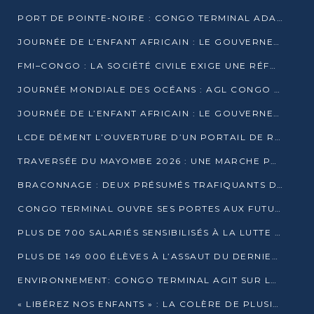
PORT DE POINTE-NOIRE : CONGO TERMINAL ADAPTE SON DRAGAGE AUX SABLES BITUMINEUX
JOURNÉE DE L’ENFANT AFRICAIN : LE GOUVERNEMENT RÉAFFIRME SON ENGAGEMENT POUR L’ACCÈS À L’EAU ET À L’ASSAINISSEMENT
FMI–CONGO : LA SOCIÉTÉ CIVILE EXIGE UNE RÉFORME DE LA FISCALITÉ PÉTROLIÈRE
JOURNÉE MONDIALE DES OCÉANS : AGL CONGO MOBILISE SES COLLABORATEURS POUR LA PRÉSERVATION DE LA BIODIVERSITÉ MARINE
JOURNÉE DE L’ENFANT AFRICAIN : LE GOUVERNEMENT MOBILISÉ POUR L’HYGIÈNE DANS LES ORPHELINATS
LCDE DÉMENT L’OUVERTURE D’UN PORTAIL DE RECRUTEMENT ET APPELLE À LA VIGILANCE
TRAVERSÉE DU MAYOMBE 2026 : UNE MARCHE POUR SENSIBILISER ET DÉPISTER AU DIABÈTE
BRACONNAGE : DEUX PRÉSUMÉS TRAFIQUANTS D’HIPPOPOTAME ÉCROUÉS À BRAZZAVILLE
CONGO TERMINAL OUVRE SES PORTES AUX FUTURS INGÉNIEURS DE L’UCAC-ICAM
PLUS DE 700 SALARIÉS SENSIBILISÉS À LA LUTTE CONTRE LA TUBERCULOSE À CONGO TERMINAL
PLUS DE 149 000 ÉLÈVES À L’ASSAUT DU DERNIER CEPE
ENVIRONNEMENT: CONGO TERMINAL AGIT SUR LE TERRAIN ET FORME LES PLUS JEUNES
« LIBÉREZ NOS ENFANTS » : LA COLÈRE DE PLUSIEURS MÈRES À BRAZZAVILLE CONTRE LA DGSP