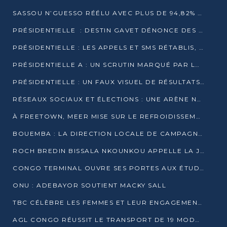
SASSOU N’GUESSO RÉÉLU AVEC PLUS DE 94,82% DES VOIX
PRÉSIDENTIELLE : DESTIN GAVET DÉNONCE DES IRRÉGULARITÉS ET REVENDIQUE LA VICTOIRE
PRÉSIDENTIELLE : LES APPELS ET SMS RÉTABLIS, INTERNET RESTE BLOQUÉ
PRÉSIDENTIELLE A : UN SCRUTIN MARQUÉ PAR LA COUPURE D’INTERNET ET UNE AFFLUENCE TIMIDE À BRAZZAVILLE
PRÉSIDENTIELLE : UN FAUX VISUEL DE RÉSULTATS CIRCULE
RÉSEAUX SOCIAUX ET ÉLECTIONS : UNE ARÈNE NUMÉRIQUE EN PLEINE MUTATION AU CONGO
À FREETOWN, MEER MISE SUR LE REFROIDISSEMENT PASSIF FACE À LA CHALEUR EXTRÊME
BOUEMBA : LA DIRECTION LOCALE DE CAMPAGNE DE DENIS SASSOU N’GUESSO MULTIPLIE LES ACTIVITÉS DE MOBILISATION
ROCH BREDIN BISSALA NKOUNKOU APPELLE LA JEUNESSE DE GOMA TSÉ-TSÉ À UN VOTE MASSIF POUR DENIS SASSOU NGUESSO
CONGO TERMINAL OUVRE SES PORTES AUX ÉTUDIANTS EN TRANSPORT ET LOGISTIQUE
ONU : ADEBAYOR SOUTIENT MACKY SALL
TBC CÉLÈBRE LES FEMMES ET LEUR ENGAGEMENT À L’OCCASION DU 8 MARS
AGL CONGO RÉUSSIT LE TRANSPORT DE 19 MODULES HORS GABARIT ENTRE POINTE-NOIRE ET BRAZZAVILLE