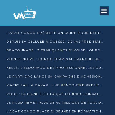
L’ACAT CONGO PRÉSENTE UN GUIDE POUR RENFORCER LES GARANTIES JUDICIAIRES EN GARDE À VUE
DEPUIS SA CELLULE À OUESSO, JONAS FRED MAKITA DÉNONCE CE QU’IL QUALIFIE DE DÉNI DE JUSTICE
BRACONNAGE : 3 TRAFIQUANTS D’IVOIRE LOURDEMENT CONDAMNÉS À DJAMBALA
POINTE-NOIRE : CONGO TERMINAL FRANCHIT UN CAP HISTORIQUE AVEC 99 MOUVEMENTS/HEURE
KELLÉ, L’ELDORADO DES PROFESSIONNELLES DU SEXE
LE PARTI DPC LANCE SA CAMPAGNE D’ADHÉSIONS ET VEUT STRUCTURER SA PRÉSENCE DANS LES 15 DÉPARTEMENTS
MACKY SALL À DAKAR : UNE RENCONTRE PRÉSIDENTIELLE QUI DIVISE L’OPINION SÉNÉGALAISE
POOL : LA LIGNE ÉLECTRIQUE LOUINGUI-KINKALA-BOKO MISE EN SERVICE
LE PNUD REMET PLUS DE 49 MILLIONS DE FCFA D’ÉQUIPEMENTS POUR ACCÉLÉRER LA NUMÉRISATION DU SYSTÈME DE SANTÉ
L’ACAT CONGO PLACE 54 JEUNES EN FORMATION PROFESSIONNELLE