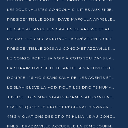
LES JOURNALISTES CONGOLAIS INITIÉS AUX ENJEUX DE L’ÉCONOMIE BLEUE
PRÉSIDENTIELLE 2026 : DAVE MAFOULA APPELLE LES CONGOLAIS À UN « NOUVEAU DÉPART »
LE CSLC RELANCE LES CARTES DE PRESSE ET RECONNAÎT OFFICIELLEMENT LES MÉDIAS EN LIGNE
MÉDIAS : LE CSLC ANNONCE LA CRÉATION D’UN FONDS D’APPUI À LA PRESSE
PRESIDENTIELLE 2026 AU CONGO-BRAZZAVILLE : UN CASTING ÉLARGI
LE CONGO PORTE SA VOIX À COTONOU DANS LA LUTTE CONTRE LA TUBERCULOSE
LA SOPRIM DRESSE LE BILAN DE SES ACTIVITÉS ET FIXE DE NOUVELLES PRIORITÉS
DGMRFE : 16 MOIS SANS SALAIRE, LES AGENTS ÉTOUFFENT DANS LE SILENCE
LE SLAM ÉLÈVE LA VOIX POUR LES DROITS HUMAINS À BRAZZAVILLE
JUSTICE : DES MAGISTRATS FORMÉS AU CONTENTIEUX DE LA PROPRIÉTÉ INTELLECTUELLE
STATISTIQUES : LE PROJET RÉGIONAL HISWACA OFFICIELLEMENT LANCÉ AU CONGO
4182 VIOLATIONS DES DROITS HUMAINS AU CONGO EN 2025 SELON LE CAD
PNLS : BRAZZAVILLE ACCUEILLE LA 2ÈME JOURNÉE SCIENTIFIQUE SUR LE VIH/SIDA