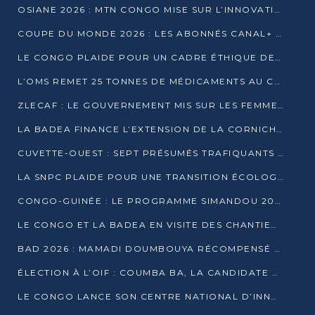
OSIANE 2026 : MTN CONGO MISE SUR L’INNOVATION POUR RELEVER LES DÉFIS AFRICAINS
COUPE DU MONDE 2026 : LES ABONNÉS CANAL+ AU CONGO DÉÇUS À QUELQUES JOURS DU COUP D’ENVOI
LE CONGO PLAIDE POUR UN CADRE ÉTHIQUE DE L’INTELLIGENCE ARTIFICIELLE À DAKAR
L’OMS REMET 25 TONNES DE MÉDICAMENTS AU CONGO POUR RENFORCER LA RIPOSTE AUX ÉPIDÉMIES
ZLECAF : LE GOUVERNEMENT MIS SUR LES FEMMES ENTREPRENEURES
LA BADEA FINANCE L’EXTENSION DE LA CORNICHE SUD DE BRAZZAVILLE
CUVETTE-OUEST : SEPT PRÉSUMÉS TRAFIQUANTS DE FAUNE INTERPELLÉS À EWO ET KELLÉ
LA SNPC PLAIDE POUR UNE TRANSITION ÉCOLOGIQUE PROGRESSIVE
CONGO-GUINÉE : LE PROGRAMME SIMANDOU 2040 AU CŒUR DES ÉCHANGES À LA BAD
LE CONGO ET LA BADEA EN VISITE DES CHANTIERS
BAD 2026 : MAMADI DOUMBOUYA RÉCOMPENSÉ PAR LE TROPHÉE BABACAR NDIAYE À BRAZZAVILLE
ÉLECTION À L’OIF : COUMBA BA, LA CANDIDATE DISCRÈTE QUI BOUSCULE LE JEU DIPLOMATIQUE
LE CONGO LANCE SON CENTRE NATIONAL D’INNOVATION