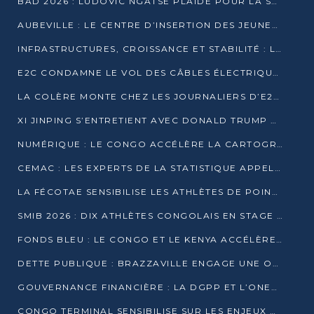
BAD 2026 : LUDOVIC NGATSÉ PLAIDE POUR LA SOUVERAINETÉ FINANCIÈRE AFRICAINE
AUBEVILLE : LE CENTRE D’INSERTION DES JEUNES PRÊT À OUVRIR SES PORTES
INFRASTRUCTURES, CROISSANCE ET STABILITÉ : LA GUINÉE AFFÛTE SES AMBITIONS
E2C CONDAMNE LE VOL DES CÂBLES ÉLECTRIQUES APRÈS UNE VIDÉO VIRALE
LA COLÈRE MONTE CHEZ LES JOURNALIERS D’E2C QUI DÉNONCENT 20 ANS DE PRÉCARITÉ
XI JINPING S’ENTRETIENT AVEC DONALD TRUMP À BEIJING
NUMÉRIQUE : LE CONGO ACCÉLÈRE LA CARTOGRAPHIE DE SES INFRASTRUCTURES DIGITALES
CEMAC : LES EXPERTS DE LA STATISTIQUE APPELLENT À RENFORCER LA SÉCURISATION DES DONNÉES
LA FÉCOTAE SENSIBILISE LES ATHLÈTES DE POINTE-NOIRE À L’HYGIÈNE ALIMENTA
SMIB 2026 : DIX ATHLÈTES CONGOLAIS EN STAGE AU KENYA
FONDS BLEU : LE CONGO ET LE KENYA ACCÉLÈRENT LA MOBILISATION DES FINANCEMENTS
DETTE PUBLIQUE : BRAZZAVILLE ENGAGE UNE OPÉRATION DE RACHAT DE 575 MILLIONS DE DOLLARS
GOUVERNANCE FINANCIÈRE : LA DGPP ET L’ONEC-C VERS UN PARTENARIAT POUR ASSAINIR LES ENTREPRISES PUBLIQUES
CONGO TERMINAL SENSIBILISE SUR LES ENJEUX DE LA SANTÉ MENTALE EN