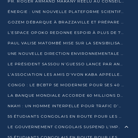
PR. ROGER ARMAND MAKANY RÉÉLU AU CONSEIL DE L’AUF
ÉNERGIE : UNE NOUVELLE PLATEFORME SCIENTIFIQUE POUR LA TRANSITION ÉNERGÉTIQUE EN AFRIQUE CENTRALE
GOZEM DÉBARQUE À BRAZZAVILLE ET PRÉPARE SON ARRIVÉE À POINTE-NOIRE
L’ESPACE OPOKO REDONNE ESPOIR À PLUS DE 775 ÉLÈVES AUTOCHTONES DANS LE NORD DU CONGO
PAUL VALISE MATOMBÉ MISE SUR LA SENSIBILISATION POUR ÉRAQUER LE GRAND BANDITISME
UNE NOUVELLE DIRECTION ENVIRONNEMENTALE POUR RENFORCER LA GESTION DES DONNÉES AU CONGO
LE PRÉSIDENT SASSOU N’GUESSO LANCE PAR ANTICIPATION LA 39ÈME JOURNÉE NATIONALE DE L’ARBRE
L’ASSOCIATION LES AMIS D’YVON KABA APPELLENT DENIS SASSOU N’GUESSO À SE PORTER CANDIDAT
CONGO : LE BCBTP SE MODERNISE POUR SES 40 ANS D’EXISTENCE
LA BANQUE MONDIALE ACCORDE 60 MILLIONS DE DOLLARS POUR LA RÉSILIENCE URBAINE AU CONGO
NKAYI : UN HOMME INTERPELLÉ POUR TRAFIC D’UN BÉBÉ CHIMPANZÉ
55 ÉTUDIANTS CONGOLAIS EN ROUTE POUR LES UNIVERSITÉS ALGÉRIENNES
LE GOUVERNEMENT CONGOLAIS SUSPEND L’IMPORTATION DES MACHETTES ET DES MOTOS
55 ÉTUDIANTS CONGOLAIS EN ROUTE POUR LES UNIVERSITÉS ALGÉRIENNES