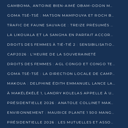
GAMBOMA, ANTOINE BIEN-AIMÉ OBAM-ODON MOBILISE LES 32 148 ÉLECTEURS EN FAVEUR DE DENIS SASSOU NGUESSO
GOMA TSÉ-TSÉ : MATSON MAMPOUYA ET ROCH BREDIN BISSALA NKOUNKOU EN CAMPAGNE DE PROXIMITÉ
TRAFIC DE FAUNE SAUVAGE : TREIZE PRÉSUMÉS TRAFIQUANTS INTERPELLÉS AU CONGO EN 2025
LA LIKOUALA ET LA SANGHA EN PARFAIT ACCORD AVEC LE PROJET DE SOCIÉTÉ DU CANDIDAT DENIS SASSOU-N’GUESSO
DROITS DES FEMMES À TIÉ-TIÉ 2 : SENSIBILISATION ET PÉDAGOGIE SUR LE DROIT DE VOTE
CAP2026 : L’HEURE DE LA SOUVERAINETÉ
DROITS DES FEMMES : AGL CONGO ET CONGO TERMINAL METTENT EN AVANT LE LEADERSHIP FÉMININ
GOMA TSÉ-TSÉ : LA DIRECTION LOCALE DE CAMPAGNE INTENSIFIE LA SENSIBILISATION DANS LES VILLAGES
MAKOUA : DELPHINE ÉDITH EMMANUEL LANCE LA CAMPAGNE POUR DENIS SASSOU-N’GUESSO
À MAKÉLÉKÉLÉ 1, LANDRY KOLELAS APPELLE À UNE MOBILISATION MASSIVE EN FAVEUR DE DENIS SASSOU-N’GUESSO
PRÉSIDENTIELLE 2026 : ANATOLE COLLINET MAKOSSO DÉFEND LE PROJET DE SOCIÉTÉ DE DENIS SASSOU NGUESSO
ENVIRONNEMENT : MAURICE PLANTE 1 500 MANGROVES POUR HONORER WANGARI MAATHAI
PRÉSIDENTIELLE 2026 : LES MUTUELLES ET ASSOCIATIONS S’IMPLIQUENT DANS LA CAMPAGNE ÉLECTORALE À TIÉ-TIÉ 2 (POINTE-NOIRE)