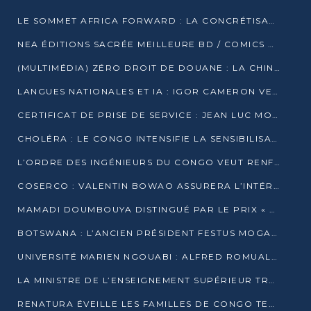
LE SOMMET AFRICA FORWARD : LA CONCRÉTISATION DE PARTENARIATS ÉQUILIBRÉS ET TOURNÉS VERS L’AVENIR ENTRE LE CONTINENT AFRICAIN ET LA FRANCE
NEA ÉDITIONS SACRÉE MEILLEURE BD / COMICS D’AFRIQUE AU KENYA
(MULTIMÉDIA) ZÉRO DROIT DE DOUANE : LA CHINE ET L’AFRIQUE VERS UNE PROXIMITÉ SANS PRÉCÉDENT (PAPIER GÉNÉRAL)
LANGUES NATIONALES ET IA : IGOR CAMERON VEUT ARRIMER LA STRATÉGIE IA À LA LOI SUR LA RECHERCHE
CERTIFICAT DE PRISE DE SERVICE : JEAN LUC MOUTHOU DÉMENT UNE « FAKE NEWS »
CHOLÉRA : LE CONGO INTENSIFIE LA SENSIBILISATION AU MARCHÉ DE TALANGAÏ
L’ORDRE DES INGÉNIEURS DU CONGO VEUT RENFORCER L’ÉTHIQUE ET LA CRÉDIBILITÉ DE LA PROFESSION
COSERCO : VALENTIN BOWAO ASSURERA L’INTÉRIM À LA TÊTE DU BUREAU EXÉCUTIF NATIONAL
MAMADI DOUMBOUYA DISTINGUÉ PAR LE PRIX « SUPER GRAND BÂTISSEUR BABACAR N’DIAYE »
BOTSWANA : L’ANCIEN PRÉSIDENT FESTUS MOGAE EST MORT À 86 ANS
UNIVERSITÉ MARIEN NGOUABI : ALFRED ROMUALD NGUYA POATY SOUTIENT UNE THÈSE SUR LE PARADOXE DE LA CROISSANCE EN ZONE CEMAC
LA MINISTRE DE L’ENSEIGNEMENT SUPÉRIEUR TRACE SA FEUILLE DE ROUTE
RENATURA ÉVEILLE LES FAMILLES DE CONGO TERMINAL À LA PROTECTION DE L’ENVIRONNEMENT