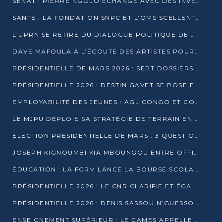
SÉNAT : PIERRE NGOLO ÉCHANGE AVEC DES INVESTISSEURS DU NUMÉRIQUE
SANTÉ : LA FONDATION SNPC ET L’OMS SCELLENT UN PARTENARIAT STRATÉGIQUE DE TROIS ANS
L’UPRN SE RETIRE DU DIALOGUE POLITIQUE DE DJAMBALA : TENSIONS DANS LE PRÉ-ÉLECTORAL CONGOLAIS
DAVE MAFOULA À L’ÉCOUTE DES ARTISTES POUR REDÉFINIR SA POLITIQUE CULTURELLE
PRÉSIDENTIELLE DE MARS 2026 : SEPT DOSSIERS DE CANDIDATURE ENREGISTRÉS À LA CLÔTURE DES DÉPÔTS
PRÉSIDENTIELLE 2026 : DESTIN GAVET SE POSE EN CANDIDAT DU « RAS-LE-BOL »
EMPLOYABILITÉ DES JEUNES : AGL CONGO ET CONGO TERMINAL S’ALLIENT À UCAC-ICAM
LE MJPU DÉPLOIE SA STRATÉGIE DE TERRAIN EN FAVEUR DE DSN
ÉLECTION PRÉSIDENTIELLE DE MARS : 3 QUESTIONS À UN EXPERT CONGOLAIS DE LA CYBERSÉCURITÉ
JOSEPH KIGNOUMBI KIA MBOUNGOU ENTRE OFFICIELLEMENT EN COURSE POUR LA PRÉSIDENTIELLE
ÉDUCATION : LA FCRM LANCE LA BOURSE SCOLAIRE FRANCINE-NTOUMI POUR PROMOUVOIR LES FILIÈRES SCIENTIFIQUES
PRÉSIDENTIELLE 2026 : LE CNR CLARIFIE ET ÉCARTE LA CANDIDATURE DU PASTEUR NTUMI
PRÉSIDENTIELLE 2026 : DENIS SASSOU N’GUESSO ANNONCE OFFICIELLEMENT SA CANDIDATURE
ENSEIGNEMENT SUPÉRIEUR : LE CAMES APPELLE À UNE UNIVERSITÉ AFRICAINE AXÉE SUR L’EMPLOYABILITÉ