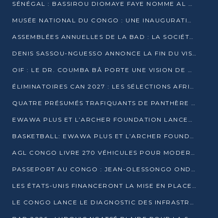
SÉNÉGAL : BASSIROU DIOMAYE FAYE NOMME AL AMINOU LÔ PREMIER MINISTRE
MUSÉE NATIONAL DU CONGO : UNE INAUGURATION PORTEUSE D’ESPOIR POUR LA CULTURE
ASSEMBLÉES ANNUELLES DE LA BAD : LA SOCIÉTÉ CIVILE CONGOLAISE À LA RECHERCHE DE PARTENAIRES POUR SES PROJETS
DENIS SASSOU-NGUESSO ANNONCE LA FIN DU VISA POUR LES AFRICAINS EN 2027
OIF : LE DR. COUMBA BÂ PORTE UNE VISION DE DIALOGUE, DE STABILITÉ ET DE RÉFORME À LA TÊTE
ÉLIMINATOIRES CAN 2027 : LES SÉLECTIONS AFRICAINES CONNAISSENT LEURS ADVERSAIRES
QUATRE PRÉSUMÉS TRAFIQUANTS DE PANTHÈRE ARRÊTÉS À EWO
EWAWA PLUS ET L’ARCHER FOUNDATION LANCENT UN CAMP DE BASKET POUR LES JEUNES À BRAZZAVILLE
BASKETBALL: EWAWA PLUS ET L’ARCHER FOUNDATION LANCENT UN CAMP POUR LES JEUNES
AGL CONGO LIVRE 270 VÉHICULES POUR MODERNISER LE TRANSPORT URBAIN
PASSEPORT AU CONGO : JEAN-OLESSONGO ONDAYE VEUT METTRE FIN AUX LENTEURS ADMINISTRATIVES
LES ÉTATS-UNIS FINANCERONT LA MISE EN PLACE DE JUSQU’À 50 CLINIQUES DE LUTTE CONTRE L’EBOLA
LE CONGO LANCE LE DIAGNOSTIC DES INFRASTRUCTURES SPORTIVES DU COMPLEXE DE KINTÉLÉ