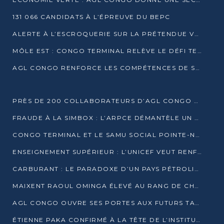
131 066 CANDIDATS À L’ÉPREUVE DU BEPC
ALERTE À L’ESCROQUERIE SUR LA PRÉTENDUE VENTE DE PARCELLES AFAT
MÔLE EST : CONGO TERMINAL RELÈVE LE DÉFI TECHNIQUE DES SABLES BITUMINEUX
AGL CONGO RENFORCE LES COMPÉTENCES DE SES ÉQUIPES AVEC LA CERTIFICATION CACES® R483
PRÈS DE 200 COLLABORATEURS D’AGL CONGO EN FORMATION JUSQU’EN JUILLET
FRAUDE À LA SIMBOX : L’ARPCE DÉMANTÈLE UN RÉSEAU UTILISANT DES CARTES SIM OUGANDAISES
CONGO TERMINAL ET LE SAMU SOCIAL POINTE-NOIRE RENOUVELLENT LEUR PARTENARIAT EN FAVEUR DES JEUNES VULNÉRABLES
ENSEIGNEMENT SUPÉRIEUR : L’UNICEF VEUT RENFORCER LA RECHERCHE SUR LES QUESTIONS DE L’ENFANCE
CARBURANT : LE PARADOXE D’UN PAYS PÉTROLIER CONFRONTÉ À DES PÉNURIES RÉCURRENTES
MAIXENT RAOUL OMINGA ÉLEVÉ AU RANG DE CHEVALIER DE L’ORDRE DE L’AMITIÉ ENTRE LA RUSSIE ET LE CONGO
AGL CONGO OUVRE SES PORTES AUX FUTURS TALENTS DE LA LOGISTIQUE
ÉTIENNE PAKA CONFIRMÉ À LA TÊTE DE L’INSTITUT GÉOGRAPHIQUE NATIONAL