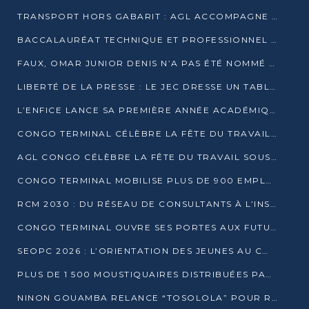
TRANSPORT HORS GABARIT : AGL ACCOMPAGNE LE DÉVELOPPEMENT DU SECTEUR BRASSICOLE AU CONGO
BACCALAURÉAT TECHNIQUE ET PROFESSIONNEL : 16 352 CANDIDATS LANCÉS DANS LES ÉPREUVES D’EPS
FAUX, OMAR JUNIOR DENIS N’A PAS ÉTÉ NOMMÉ AIDE DE CAMP ADJOINT DE DENIS SASSOU NGUESSO
LIBERTÉ DE LA PRESSE : LE JEC DRESSE UN TABLEAU PRÉOCCUPANT AU CONGO
L’ENFICE LANCE SA PREMIÈRE ANNÉE ACADÉMIQUE AVEC 100 FUTURS ENSEIGNANTS
CONGO TERMINAL CÉLÈBRE LA FÊTE DU TRAVAIL AVEC SES COLLABORATEURS À POINTE-NOIRE
AGL CONGO CÉLÈBRE LA FÊTE DU TRAVAIL SOUS LE SIGNE DE LA COHÉSION
CONGO TERMINAL MOBILISE PLUS DE 900 EMPLOYÉS AUTOUR DE LA SÉCURITÉ AU TRAVAIL
RCM 2030 : DU RÉSEAU DE CONSULTANTS À L’INSTRUMENT DE PUISSANCE EN AFRIQUE FRANCOPHONE
CONGO TERMINAL OUVRE SES PORTES AUX FUTURS INGÉNIEURS AU FORUM DES MÉTIERS D’UCAC-ICAM
SEOPC 2026 : L’ORIENTATION DES JEUNES AU CŒUR DE LA DEUXIÈME ÉDITION
PLUS DE 1 500 MOUSTIQUAIRES DISTRIBUÉES PAR AGL ET CONGO TERMINAL DANS LA LUTTE CONTRE LE PALUDISME
NINON GOUAMBA RELANCE “TOSOLOLA” POUR RENFORCER LE DIALOGUE AVEC LES CITOYENS