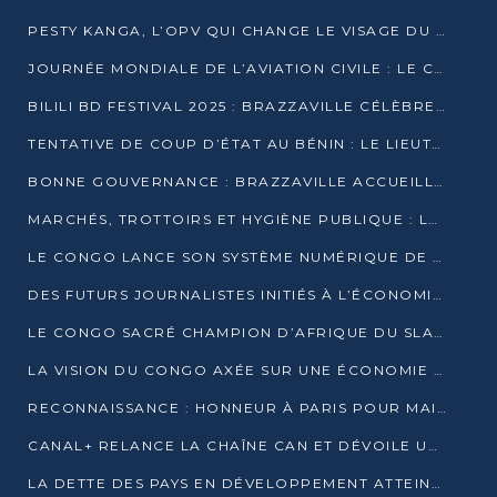
PESTY KANGA, L’OPV QUI CHANGE LE VISAGE DU REPORTAGE AU CONGO
JOURNÉE MONDIALE DE L’AVIATION CIVILE : LE CONGO MISE SUR L’INNOVATION ET LA SÉCURITÉ
BILILI BD FESTIVAL 2025 : BRAZZAVILLE CÉLÈBRE DIX ANS DE CRÉATION GRAPHIQUE AFRICAINE
TENTATIVE DE COUP D’ÉTAT AU BÉNIN : LE LIEUTENANT-COLONEL TIGRI S’AUTOPROCLAME CHEF D’UN COMITÉ MILITAIRE
BONNE GOUVERNANCE : BRAZZAVILLE ACCUEILLE LES PREMIÈRES JOURNÉES CONGOLAISES DE L’ÉVALUATION
MARCHÉS, TROTTOIRS ET HYGIÈNE PUBLIQUE : LE GOUVERNEMENT DURCIT LE TON
LE CONGO LANCE SON SYSTÈME NUMÉRIQUE DE VÉRIFICATION DU BOIS
DES FUTURS JOURNALISTES INITIÉS À L’ÉCONOMIE BLEUE DURABLE
LE CONGO SACRÉ CHAMPION D’AFRIQUE DU SLAM 2025
LA VISION DU CONGO AXÉE SUR UNE ÉCONOMIE BAS CARBONE AU RENDEZ-VOUS DE MONACO 2025
RECONNAISSANCE : HONNEUR À PARIS POUR MAIXENT RAOUL OMINGA
CANAL+ RELANCE LA CHAÎNE CAN ET DÉVOILE UNE OFFRE EXCEPTIONNELLE POUR DÉCEMBRE
LA DETTE DES PAYS EN DÉVELOPPEMENT ATTEINT UN SOMMET HISTORIQUE ENTRE 2022 ET 2024