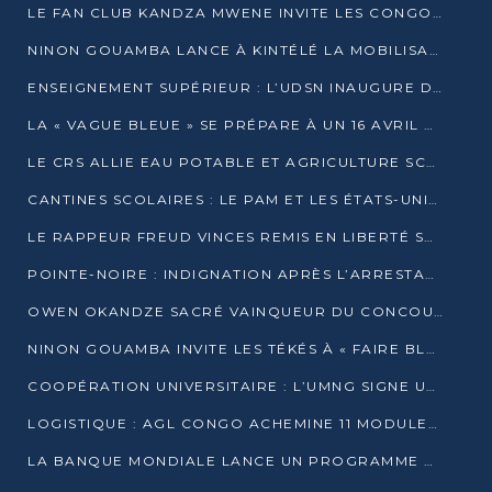
LE FAN CLUB KANDZA MWENE INVITE LES CONGOLAIS À UNE FORTE AFFLUENCE AU STADE DE KINTÉLÉ
NINON GOUAMBA LANCE À KINTÉLÉ LA MOBILISATION POUR L’INVESTITURE DR DSN
ENSEIGNEMENT SUPÉRIEUR : L’UDSN INAUGURE DES LABORATOIRES POUR BOOSTER LA FORMATION PRATIQUE
LA « VAGUE BLEUE » SE PRÉPARE À UN 16 AVRIL HISTORIQUE
LE CRS ALLIE EAU POTABLE ET AGRICULTURE SCOLAIRE AU CŒUR DE LA TRANSFORMATION DES ÉCOLES RURALES
CANTINES SCOLAIRES : LE PAM ET LES ÉTATS-UNIS AU CONTACT DES ÉCOLIERS DE KINKALA
LE RAPPEUR FREUD VINCES REMIS EN LIBERTÉ SOUS PRESSION MÉDIATIQUE
POINTE-NOIRE : INDIGNATION APRÈS L’ARRESTATION DU RAPPEUR FREUD VINCES
OWEN OKANDZE SACRÉ VAINQUEUR DU CONCOURS SLAM POUR LA VIE
NINON GOUAMBA INVITE LES TÉKÉS À « FAIRE BLOC » POUR PESER DANS LE DÉBAT NATIONAL
COOPÉRATION UNIVERSITAIRE : L’UMNG SIGNE UN ACCORD STRATÉGIQUE AVEC L’UNIVERSITÉ HAINAN EN CHINE
LOGISTIQUE : AGL CONGO ACHEMINE 11 MODULES GÉANTS JUSQU’À BRAZZAVILLE
LA BANQUE MONDIALE LANCE UN PROGRAMME DE 394 MILLIONS DE DOLLARS POUR LE BASSIN DU CONGO