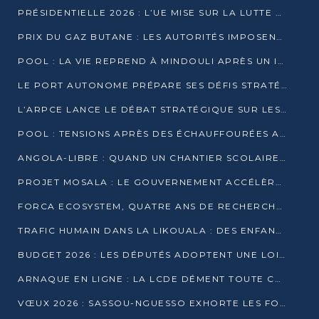
PRÉSIDENTIELLE 2026 : L’UE MISE SUR LA LUTTE CONTRE LA DÉSINFORMATION
PRIX DU GAZ BUTANE : LES AUTORITÉS IMPOSENT LE RESPECT DES PRIX RÉGLEMENTÉS
POOL : LA VIE REPREND À MINDOULI APRÈS UN INCIDENT ARMÉ SUR LA RN1
LE PORT AUTONOME PRÉPARE SES DÉFIS STRATÉGIQUES DE 2026
L’ARPCE LANCE LE DÉBAT STRATÉGIQUE SUR LES DONNÉES, L’IA ET LA FINANCE NUMÉRIQUE AU CONGO
POOL : TENSIONS APRÈS DES ÉCHAUFFOURÉES ARMÉES ENTRE DGSP ET EX-MILICIENS NINJA
ANGOLA-LIBRE : QUAND UN CHANTIER SCOLAIRE DEVIENT LE MIROIR D’UN CONGO EN MOUVEMENT
PROJET MOSALA : LE GOUVERNEMENT ACCÉLÈRE L’INSERTION DES JEUNES EN 2026
FORCA ECOSYSTEM, QUATRE ANS DE RECHERCHE DE TERRAIN AVANT UN LANCEMENT OFFICIEL EN 2026
TRAFIC HUMAIN DANS LA LIKOUALA : DES ENFANTS AUTOCHTONES RÉDUITS AU TRAVAIL FORCÉ
BUDGET 2026 : LES DÉPUTÉS ADOPTENT UNE LOI DES FINANCES DE PLUS DE 2500 MILLIARDS FCFA
ARNAQUE EN LIGNE : LA LCDE DÉMENT TOUTE CAMPAGNE DE RECRUTEMENT
VŒUX 2026 : SASSOU-NGUESSO EXHORTE LES FORCES VIVES À RENFORCER L’UNITÉ