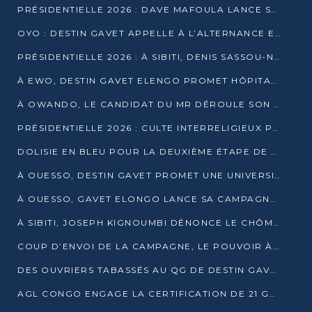
PRÉSIDENTIELLE 2026 : DAVE MAFOULA LANCE SA « VAGUE DU NOUVEAU DÉPART » À IMPFONDO
OYO : DESTIN GAVET APPELLE À L’ALTERNANCE ET À LA RESPONSABILITÉ DE LA JEUNESSE
PRÉSIDENTIELLE 2026 : À SIBITI, DENIS SASSOU-N’GUESSO PARIE SUR LES RESSOURCES DE LA LEKOUMOU
À EWO, DESTIN GAVET ELENGO PROMET HÔPITAL, CHEMIN DE FER ET AUDIT DES FINANCES PUBLIQUES
À OWANDO, LE CANDIDAT DU MR DÉROULE SON PROGRAMME DE “CHANGEMENT”
PRÉSIDENTIELLE 2026 : CULTE INTERRELIGIEUX POUR LA PAIX À OUENZÉ
DOLISIE EN BLEU POUR LA DEUXIÈME ÉTAPE DE CAMPAGNE DE DSN
À OUESSO, DESTIN GAVET PROMET UNE UNIVERSITÉ POUR LA SANGHA
À OUESSO, GAVET ELONGO LANCE SA CAMPAGNE SOUS LE SIGNE DU RENOUVEAU
À SIBITI, JOSEPH KIGNOUMBI DÉNONCE LE CHÔMAGE ET LES DÉFAILLANCES DE L’ÉTAT
COUP D’ENVOI DE LA CAMPAGNE, LE POUVOIR À POINTE-NOIRE, L’OPPOSITION À OUESSO ET SIBITI
DES OUVRIERS TABASSÉS AU QG DE DESTIN GAVET À 24 HEURES DE L’OUVERTURE DE LA CAMPAGNE
AGL CONGO ENGAGE LA CERTIFICATION DE 21 GRUTIERS AUX NORMES INTERNATIONALES