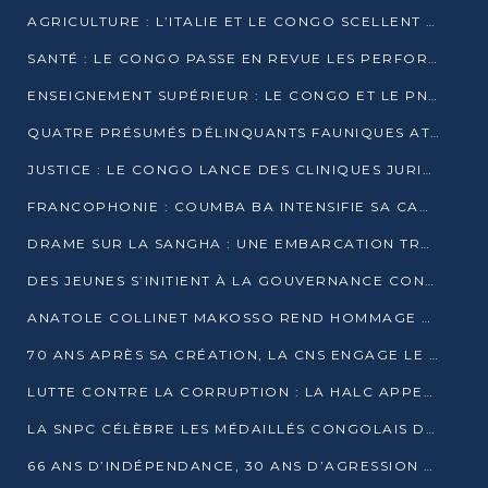
AGRICULTURE : L’ITALIE ET LE CONGO SCELLENT UN PARTENARIAT POUR UNE PRODUCTION LOCALE DURABLE
SANTÉ : LE CONGO PASSE EN REVUE LES PERFORMANCES DE SES HÔPITAUX À MI-PARCOURS
ENSEIGNEMENT SUPÉRIEUR : LE CONGO ET LE PNUD VEULENT RAPPROCHER LA FORMATION UNIVERSITAIRE DES BESOINS DU MARCHÉ DE L’EMPLOI
QUATRE PRÉSUMÉS DÉLINQUANTS FAUNIQUES ATTENDUS DEVANT LA JUSTICE POUR TRAFIC D’IVOIRE
JUSTICE : LE CONGO LANCE DES CLINIQUES JURIDIQUES POUR RAPPROCHER LE DROIT DES CITOYENS
FRANCOPHONIE : COUMBA BA INTENSIFIE SA CAMPAGNE POUR LA SUCCESSION À LA TÊTE DE L’OIF
DRAME SUR LA SANGHA : UNE EMBARCATION TRANSPORTANT DES FIDÈLES DE « NZAMBÉ YA L’HUILE » FAIT NAUFRAGE À OUESSO
DES JEUNES S’INITIENT À LA GOUVERNANCE CONTINENTALE À BRAZZAVILLE
ANATOLE COLLINET MAKOSSO REND HOMMAGE À JEAN-PAUL PIGASSE
70 ANS APRÈS SA CRÉATION, LA CNS ENGAGE LE VIRAGE DE LA DIGITALISATION
LUTTE CONTRE LA CORRUPTION : LA HALC APPELLE À PASSER DES DISCOURS AUX ACTES
LA SNPC CÉLÈBRE LES MÉDAILLÉS CONGOLAIS DES OLYMPIADES PANAFRICAINES DE MATHÉMATIQUES 2026
66 ANS D’INDÉPENDANCE, 30 ANS D’AGRESSION RWANDAISE : 4 PRÉSIDENCES, UN ÉCHEC COLLECTIF