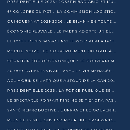
PRÉSIDENTIELLE 2026 : JOSEPH BADIABIO ET L’UDH-YUKI JOUENT LA PRUDENCE
6ᵉ CONGRÈS DU PCT : LA COMMISSION LOGISTIQUE ASSURE LA DISTRIBUTION DES KITS
QUINQUENNAT 2021-2026 : LE BILAN « EN TOUTE TRANSPARENCE » PRÉSENTÉ À LA PRESSE
ÉCONOMIE FLUVIALE : LE PABPS ADOPTE UN BUDGET 2026 DE PLUS DE 2,7 MILLIARDS FCFA
LE LYCÉE DENIS SASSOU N’GUESSO D’ABALA DOTÉ D’UNE SALLE MULTIMÉDIA
POINTE-NOIRE : LE GOUVERNEMENT EXHORTE À UN USAGE RESPONSABLE DU NOUVEAU MATÉRIEL MUNICIPAL
SITUATION SOCIOÉCONOMIQUE : LE GOUVERNEMENT INTERPELLÉ DEVANT LE SÉNAT
20.000 PATIENTS VIVANT AVEC LE VIH MENACÉS D’ARRÊT DE TRAITEMENT
AGL MOBILISE L’AFRIQUE AUTOUR DE LA CAN 2025
PRÉSIDENTIELLE 2026 : LA FORCE PUBLIQUE SE PRÉPARE À SÉCURISER LE SCRUTIN
LE SPECTACLE FORFAIT RIRE NE SE TIENDRA PAS LE 1ER JANVIER
SANTÉ REPRODUCTIVE : L’UNFPA ET LE GOUVERNEMENT AFFINENT LES PRIORITÉS DE 2026
PLUS DE 13 MILLIONS USD POUR UNE CROISSANCE VERTE ET SOUVERAINE
CONGO–HAND-BALL : LE TOURNOI DE COHÉSION ET DE FRATERNITÉ ALLUME SES LAMPIONS À BRAZZAVILLE