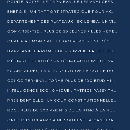
POINTE-NOIRE : LE PAPN ÉVALUE LES AVANCÉES DU MÔLE EST
ÉNERGIE : UN RAPPORT STRATÉGIQUE POUR ACCÉLÉRER LA TRANSITION AU CONGO
DÉPARTEMENT DES PLATEAUX : BOUEMBA, UN VIVIER ÉCONOMIQUE PRÊT À EXPLOSER
GOMA TSÉ-TSÉ : PLUS DE 50 JEUNES FILLES MÈRES SENSIBILISÉES À LA SANTÉ SEXUELLE
QUALIF AU MONDIAL : LE GOUVERNEMENT DÉCLARE LA JOURNÉE DU 1ER AVRIL 2026 CHÔMÉE ET PAYÉE
BRAZZAVILLE PROMET DE « SURVEILLER LE FLEUVE » APRÈS LA QUALIFICATION DE LA RDC AU MONDIAL
MÉDIAS ET ÉGALITÉ : UN DÉBAT AUTOUR DU LIVRE « CES FEMMES QUI REPRENNENT LE POUVOIR SUR LEUR VIE »
60 ANS APRÈS, LA RDC RETROUVE LA COUPE DU MONDE
CONGO TERMINAL FORME PLUS DE 100 ÉTUDIANTS AUX TECHNIQUES D’EMBAUCHE
INTELLIGENCE ÉCONOMIQUE : PATRICE PASSY THÉORISE UNE STRATÉGIE ADAPTÉE AUX CONTEXTES FRAGMENTÉS
PRÉSIDENTIELLE : LA COUR CONSTITUTIONNELLE CONFIRME LA VICTOIRE DE SASSOU NGUESSO AVEC 94,90 % DES SUFFRAGES
RDC : PLUS DE 500 AGENTS DE LA RTNC À LA RETRAITE, UNE PAGE SE TOURNE
ONU : L’UNION AFRICAINE SOUTIENT LA CANDIDATURE DE MACKY SALL
MADIBOU PLONGÉ DANS LE NOIR MALGRÉ L’INSTALLATION D’UN NOUVEAU TRANSFORMATEUR