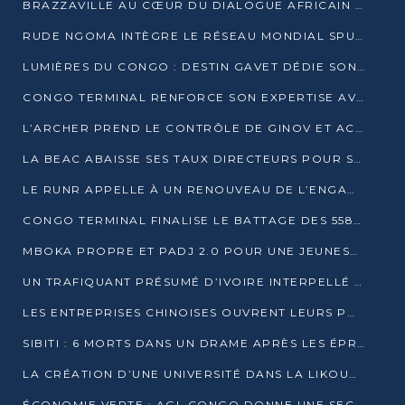
BRAZZAVILLE AU CŒUR DU DIALOGUE AFRICAIN SUR LES OBJECTIFS DE DÉVELOPPEMENT DURABLE
RUDE NGOMA INTÈGRE LE RÉSEAU MONDIAL SPUTNIK PRO APRÈS UNE FORMATION À MOSCOU
LUMIÈRES DU CONGO : DESTIN GAVET DÉDIE SON PRIX À L’UNITÉ NATIONALE ET À LA JEUNESSE
CONGO TERMINAL RENFORCE SON EXPERTISE AVEC NEUF NOUVEAUX FORMATEURS EN ENGINS PORTUAIRES
L’ARCHER PREND LE CONTRÔLE DE GINOV ET ACCÉLÈRE SON VIRAGE NUMÉRIQUE
LA BEAC ABAISSE SES TAUX DIRECTEURS POUR SOUTENIR LA CROISSANCE EN ZONE CEMAC
LE RUNR APPELLE À UN RENOUVEAU DE L’ENGAGEMENT MILITANT
CONGO TERMINAL FINALISE LE BATTAGE DES 558 PIEUX DU FUTUR QUAI DU MÔLE EST
MBOKA PROPRE ET PADJ 2.0 POUR UNE JEUNESSE PLUS AUTONOME
UN TRAFIQUANT PRÉSUMÉ D’IVOIRE INTERPELLÉ À DOLISIE
LES ENTREPRISES CHINOISES OUVRENT LEURS PORTES AUX JEUNES DIPLÔMÉS
SIBITI : 6 MORTS DANS UN DRAME APRÈS LES ÉPREUVES DU BEPC
LA CRÉATION D’UNE UNIVERSITÉ DANS LA LIKOUALA AU CŒUR D’UNE RÉFLEXION NATIONALE
ÉCONOMIE VERTE : AGL CONGO DONNE UNE SECONDE VIE À SES DÉCHETS INDUSTRIELS