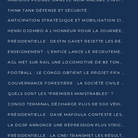
THINK TANK DÉFENSE ET SÉCURITÉ :
ANTICIPATION STRATÉGIQUE ET MOBILISATION CITOYENNE POUR NOTRE SOUVERAINETÉ NATIONALE
HENRI DJOMBO À L’HONNEUR POUR LA JOURNÉE MONDIALE DU THÉÂTRE
PRÉSIDENTIELLE : DESTIN GAVET REJETTE LES RÉSULTATS ET APPELLE À UN DIALOGUE NATIONAL
ENSEIGNEMENT : L’ENFICE LANCE LE RECRUTEMENT DE SA PREMIÈRE PROMOTION DE PROFESSEURS DES ÉCOLES
AGL MET SUR RAIL UNE LOCOMOTIVE DE 83 TONNES À POINTE-NOIRE
FOOTBALL : LE CONGO OBTIENT LE PROJET FIFA ARENA POUR SES 15 DÉPARTEMENTS
GOUVERNANCE FORESTIÈRE : LA SOCIÉTÉ CIVILE CONGOLAISE AFFICHE SES PRIORITÉS POUR 2026
QUELS SONT LES “PREMIERS MINISTRABLES” ?
CONGO TERMINAL DÉCHARGE PLUS DE 900 VÉHICULES EN QUELQUES HEURES
PRÉSIDENTIELLE : DAVE MAFOULA CONTESTE LES RÉSULTATS PROVISOIRES
LA DGSP ANNONCE UNE RÉPRESSION PLUS STRICTE CONTRE LES MOTO-TAXIS
PRÉSIDENTIELLE : LA CNEI TRANSMET LES RÉSULTATS PROVISOIRES À LA COUR CONSTITUTIONNELLE