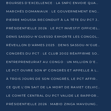
BOURSES D’EXCELLENCE : LA SNPC ENVOIE QUATRE NOUVEAUX TALENTS CONGOLAIS SE FORMER À BAKOU
MARCHÉS DOMANIAUX : LE GOUVERNEMENT ENGAGE LA STRUCTURATION DES TAXES D’ASSAINISSEMENT
PIERRE MOUSSA RECONDUIT À LA TÊTE DU PCT JUSQU’EN 2031
PRÉSIDENTIELLE 2026 : LE PCT INVESTIT OFFICIELLEMENT DENIS SASSOU NGUESSO
DENIS SASSOU-N’GUESSO EXHORTE LES CONGOLAIS À L’UNITÉ ET AU FAIR-PLAY DÉMOCRATIQUE EN 2026
RÉVEILLON D’ARMES 2025 : DENIS SASSOU-N’GUESSO GARANTIT DES ÉLECTIONS 2026 PAISIBLES ET SÉCURISÉES
CONGRÈS DU PCT : LE CLUB 2002 RÉAFFIRME SON SOUTIEN À DENIS SASSOU-N’GUESSO POUR 2026
ENTREPRENEURIAT AU CONGO : UN MILLION D’EUROS POUR FINANCER LES STARTUPS DÈS 2026
LE PCT OUVRE SON 6ᵉ CONGRÈS ET APPELLE À LA CANDIDATURE DE DENIS SASSOU NGUESSO
À TROIS JOURS DE SON CONGRÈS, LE PCT AFFIRME AVOIR ATTEINT TOUS SES OBJECTIFS
CE QUE L’ON SAIT DE LA MORT DE RAVIET CELVIC N’TSIANTSIE
LE COMITÉ CENTRAL DU PCT VALIDE LE RAPPORT DU CONGRÈS ET SOUTIENT DENIS SASSOU N’GUESSO
PRÉSIDENTIELLE 2026 : MABIO ZINGA MAVOUNGOU DÉCLARE SA CANDIDATURE ET CHARGE LE BILAN DU PCT