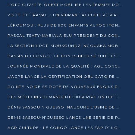
L’OFC CUVETTE-OUEST MOBILISE LES FEMMES POUR ACCUEILLIR LE PRÉSIDENT DE LA RÉPUBLIQUE
VISITE DE TRAVAIL : UN VIBRANT ACCUEIL RÉSERVÉ À DENIS SASSOU-N’GUESSO PAR L’ASSOCIATION « LES AMIS DE WOMO »
LÉKOUMOU : PLUS DE 900 ENFANTS AUTOCHTONES REÇOIVENT DES KITS SCOLAIRES GRÂCE À L’ESPACE OPOKO
PASCAL TSATY-MABIALA ÉLU PRÉSIDENT DU CONSEIL NATIONAL DE L’UPADS
LA SECTION 1-PCT MOUKOUNDZI NGOUAKA MOBILISE 100 000 FCFA POUR LE 6ᵉ CONGRÈS DU PARTI
BASSIN DU CONGO : LE FONDS BLEU SÉDUIT LES BAILLEURS À BELÉM
JOURNÉE MONDIALE DE LA QUALITÉ : AGL CONGO FORME ET SENSIBILISE LES JEUNES TALENTS
L’ACPE LANCE LA CERTIFICATION OBLIGATOIRE DES CONTRATS DE TRAVAIL DES TRANSPORTEURS
POINTE-NOIRE SE DOTE DE NOUVEAUX ENGINS POUR L’ASSAINISSEMENT ET L’ENTRETIEN ROUTIER
DES MÉDECINS DEMANDENT L’INSCRIPTION DU TRAITEMENT DU PIED-BOT DANS LES CURSUS UNIVERSITAIRES
DÉNIS SASSOU N’GUESSO INAUGURE L’USINE DE VALORISATION DU GAZ ASSOCIÉ
DENIS SASSOU-N’GUESSO LANCE UNE SÉRIE DE PROJETS DANS LE KOUILOU
AGRICULTURE : LE CONGO LANCE LES ZAP D’INONI ET YONO