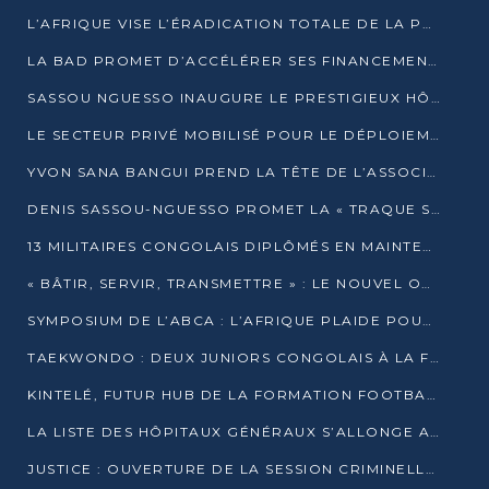
L’AFRIQUE VISE L’ÉRADICATION TOTALE DE LA POLIOMYÉLITE D’ICI 2026
LA BAD PROMET D’ACCÉLÉRER SES FINANCEMENTS AVEC LE MINISTÈRE DE L’ASSAINISSEMENT
SASSOU NGUESSO INAUGURE LE PRESTIGIEUX HÔTEL KEMPINSKI BRAZZAVILLE
LE SECTEUR PRIVÉ MOBILISÉ POUR LE DÉPLOIEMENT DE 19 MINI-CENTRALES SOLAIRES
YVON SANA BANGUI PREND LA TÊTE DE L’ASSOCIATION DES BANQUES CENTRALES AFRICAINES
DENIS SASSOU-NGUESSO PROMET LA « TRAQUE SANS RELÂCHE » DU GRAND BANDITISME
13 MILITAIRES CONGOLAIS DIPLÔMÉS EN MAINTENANCE INDUSTRIELLE APRÈS TROIS ANS DE FORMATION À L’UNIVERSITÉ MARIEN-NGOUABI
« BÂTIR, SERVIR, TRANSMETTRE » : LE NOUVEL OUVRAGE QUI INTERPELLE LES COLLECTIVITÉS
SYMPOSIUM DE L’ABCA : L’AFRIQUE PLAIDE POUR UN FINANCEMENT CLIMATIQUE ÉQUITABLE
TAEKWONDO : DEUX JUNIORS CONGOLAIS À LA FINALE D’OPEN SYRIES 2025 À ABIDJAN
KINTELÉ, FUTUR HUB DE LA FORMATION FOOTBALLISTIQUE AFRICAINE ?
LA LISTE DES HÔPITAUX GÉNÉRAUX S’ALLONGE AU CONGO
JUSTICE : OUVERTURE DE LA SESSION CRIMINELLE À BRAZZAVILLE AVEC 52 DOSSIERS AU RÔLE