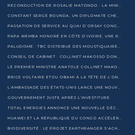
RECONDUCTION DE ROSALIE MATONDO : LA MINISTRE PROMET D’ACCÉLÉRER LE TRAITEMENT DES DOSSIERS ET DE RELEVER DE NOUVEAUX DÉFIS
CONSTANT SERGE BOUNDA, UN DIPLOMATE CHEVRONNÉ AUX COMMANDES DES AFFAIRES ÉTRANGÈRES
PASSATION DE SERVICE AU QUAI D’ORSAY CONGOLAIS : GAKOSSO PASSE LE FLAMBEAU À BOUNDA
PAPA WEMBA HONORÉ EN CÔTE D’IVOIRE, UNE RUE PORTE DÉSORMAIS SON NOM
PALUDISME : TBC DISTRIBUE DES MOUSTIQUAIRES DANS DEUX CSI DE BRAZZAVILLE
CONSEIL DE CABINET : COLLINET MAKOSSO DONNE SES DERNIÈRES ORIENTATIONS
LE PREMIER MINISTRE ANATOLE COLLINET MAKOSSO DÉMISSIONNE AVEC SON GOUVERNEMENT
BRICE VOLTAIRE ETOU OBAMI À LA TÊTE DE L’ONEC-C POUR TROIS ANS
L’AMBASSADE DES ÉTATS-UNIS LANCE UNE NOUVELLE COHORTE DU PROGRAMME ACCESS MICRO-SCHOLARSHIP
GOUVERNEMENT JUSTE APRÈS L’INVESTITURE
TOTAL ENERGIES ANNONCE UNE NOUVELLE DÉCOUVERTE D’HYDROCARBURES SUR LE PERMIS MOHO AU LARGE DU CONGO
HUAWEI ET LA RÉPUBLIQUE DU CONGO ACCÉLÈRENT LEUR PARTENARIAT
BIODIVERSITÉ : LE PROJET EARTHRANGER S’ACHÈVE, MAIS LES DÉFIS DEMEURENT