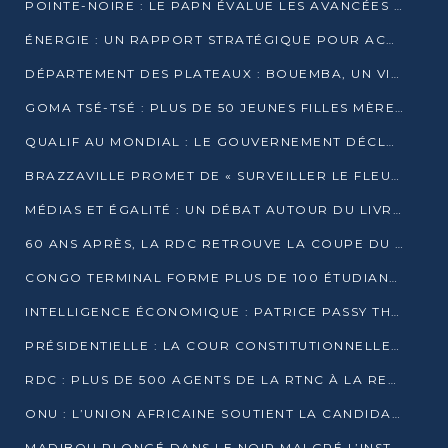
POINTE-NOIRE : LE PAPN ÉVALUE LES AVANCÉES DU MÔLE EST
ÉNERGIE : UN RAPPORT STRATÉGIQUE POUR ACCÉLÉRER LA TRANSITION AU CONGO
DÉPARTEMENT DES PLATEAUX : BOUEMBA, UN VIVIER ÉCONOMIQUE PRÊT À EXPLOSER
GOMA TSÉ-TSÉ : PLUS DE 50 JEUNES FILLES MÈRES SENSIBILISÉES À LA SANTÉ SEXUELLE
QUALIF AU MONDIAL : LE GOUVERNEMENT DÉCLARE LA JOURNÉE DU 1ER AVRIL 2026 CHÔMÉE ET PAYÉE
BRAZZAVILLE PROMET DE « SURVEILLER LE FLEUVE » APRÈS LA QUALIFICATION DE LA RDC AU MONDIAL
MÉDIAS ET ÉGALITÉ : UN DÉBAT AUTOUR DU LIVRE « CES FEMMES QUI REPRENNENT LE POUVOIR SUR LEUR VIE »
60 ANS APRÈS, LA RDC RETROUVE LA COUPE DU MONDE
CONGO TERMINAL FORME PLUS DE 100 ÉTUDIANTS AUX TECHNIQUES D’EMBAUCHE
INTELLIGENCE ÉCONOMIQUE : PATRICE PASSY THÉORISE UNE STRATÉGIE ADAPTÉE AUX CONTEXTES FRAGMENTÉS
PRÉSIDENTIELLE : LA COUR CONSTITUTIONNELLE CONFIRME LA VICTOIRE DE SASSOU NGUESSO AVEC 94,90 % DES SUFFRAGES
RDC : PLUS DE 500 AGENTS DE LA RTNC À LA RETRAITE, UNE PAGE SE TOURNE
ONU : L’UNION AFRICAINE SOUTIENT LA CANDIDATURE DE MACKY SALL
MADIBOU PLONGÉ DANS LE NOIR MALGRÉ L’INSTALLATION D’UN NOUVEAU TRANSFORMATEUR