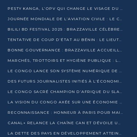
PESTY KANGA, L’OPV QUI CHANGE LE VISAGE DU REPORTAGE AU CONGO
JOURNÉE MONDIALE DE L’AVIATION CIVILE : LE CONGO MISE SUR L’INNOVATION ET LA SÉCURITÉ
BILILI BD FESTIVAL 2025 : BRAZZAVILLE CÉLÈBRE DIX ANS DE CRÉATION GRAPHIQUE AFRICAINE
TENTATIVE DE COUP D’ÉTAT AU BÉNIN : LE LIEUTENANT-COLONEL TIGRI S’AUTOPROCLAME CHEF D’UN COMITÉ MILITAIRE
BONNE GOUVERNANCE : BRAZZAVILLE ACCUEILLE LES PREMIÈRES JOURNÉES CONGOLAISES DE L’ÉVALUATION
MARCHÉS, TROTTOIRS ET HYGIÈNE PUBLIQUE : LE GOUVERNEMENT DURCIT LE TON
LE CONGO LANCE SON SYSTÈME NUMÉRIQUE DE VÉRIFICATION DU BOIS
DES FUTURS JOURNALISTES INITIÉS À L’ÉCONOMIE BLEUE DURABLE
LE CONGO SACRÉ CHAMPION D’AFRIQUE DU SLAM 2025
LA VISION DU CONGO AXÉE SUR UNE ÉCONOMIE BAS CARBONE AU RENDEZ-VOUS DE MONACO 2025
RECONNAISSANCE : HONNEUR À PARIS POUR MAIXENT RAOUL OMINGA
CANAL+ RELANCE LA CHAÎNE CAN ET DÉVOILE UNE OFFRE EXCEPTIONNELLE POUR DÉCEMBRE
LA DETTE DES PAYS EN DÉVELOPPEMENT ATTEINT UN SOMMET HISTORIQUE ENTRE 2022 ET 2024