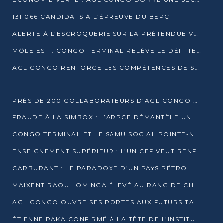
131 066 CANDIDATS À L’ÉPREUVE DU BEPC
ALERTE À L’ESCROQUERIE SUR LA PRÉTENDUE VENTE DE PARCELLES AFAT
MÔLE EST : CONGO TERMINAL RELÈVE LE DÉFI TECHNIQUE DES SABLES BITUMINEUX
AGL CONGO RENFORCE LES COMPÉTENCES DE SES ÉQUIPES AVEC LA CERTIFICATION CACES® R483
PRÈS DE 200 COLLABORATEURS D’AGL CONGO EN FORMATION JUSQU’EN JUILLET
FRAUDE À LA SIMBOX : L’ARPCE DÉMANTÈLE UN RÉSEAU UTILISANT DES CARTES SIM OUGANDAISES
CONGO TERMINAL ET LE SAMU SOCIAL POINTE-NOIRE RENOUVELLENT LEUR PARTENARIAT EN FAVEUR DES JEUNES VULNÉRABLES
ENSEIGNEMENT SUPÉRIEUR : L’UNICEF VEUT RENFORCER LA RECHERCHE SUR LES QUESTIONS DE L’ENFANCE
CARBURANT : LE PARADOXE D’UN PAYS PÉTROLIER CONFRONTÉ À DES PÉNURIES RÉCURRENTES
MAIXENT RAOUL OMINGA ÉLEVÉ AU RANG DE CHEVALIER DE L’ORDRE DE L’AMITIÉ ENTRE LA RUSSIE ET LE CONGO
AGL CONGO OUVRE SES PORTES AUX FUTURS TALENTS DE LA LOGISTIQUE
ÉTIENNE PAKA CONFIRMÉ À LA TÊTE DE L’INSTITUT GÉOGRAPHIQUE NATIONAL