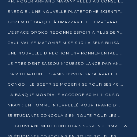
PR. ROGER ARMAND MAKANY RÉÉLU AU CONSEIL DE L’AUF
ÉNERGIE : UNE NOUVELLE PLATEFORME SCIENTIFIQUE POUR LA TRANSITION ÉNERGÉTIQUE EN AFRIQUE CENTRALE
GOZEM DÉBARQUE À BRAZZAVILLE ET PRÉPARE SON ARRIVÉE À POINTE-NOIRE
L’ESPACE OPOKO REDONNE ESPOIR À PLUS DE 775 ÉLÈVES AUTOCHTONES DANS LE NORD DU CONGO
PAUL VALISE MATOMBÉ MISE SUR LA SENSIBILISATION POUR ÉRAQUER LE GRAND BANDITISME
UNE NOUVELLE DIRECTION ENVIRONNEMENTALE POUR RENFORCER LA GESTION DES DONNÉES AU CONGO
LE PRÉSIDENT SASSOU N’GUESSO LANCE PAR ANTICIPATION LA 39ÈME JOURNÉE NATIONALE DE L’ARBRE
L’ASSOCIATION LES AMIS D’YVON KABA APPELLENT DENIS SASSOU N’GUESSO À SE PORTER CANDIDAT
CONGO : LE BCBTP SE MODERNISE POUR SES 40 ANS D’EXISTENCE
LA BANQUE MONDIALE ACCORDE 60 MILLIONS DE DOLLARS POUR LA RÉSILIENCE URBAINE AU CONGO
NKAYI : UN HOMME INTERPELLÉ POUR TRAFIC D’UN BÉBÉ CHIMPANZÉ
55 ÉTUDIANTS CONGOLAIS EN ROUTE POUR LES UNIVERSITÉS ALGÉRIENNES
LE GOUVERNEMENT CONGOLAIS SUSPEND L’IMPORTATION DES MACHETTES ET DES MOTOS
55 ÉTUDIANTS CONGOLAIS EN ROUTE POUR LES UNIVERSITÉS ALGÉRIENNES