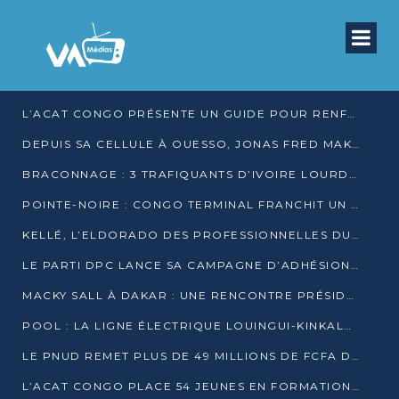
L’ACAT CONGO PRÉSENTE UN GUIDE POUR RENFORCER LES GARANTIES JUDICIAIRES EN GARDE À VUE
DEPUIS SA CELLULE À OUESSO, JONAS FRED MAKITA DÉNONCE CE QU’IL QUALIFIE DE DÉNI DE JUSTICE
BRACONNAGE : 3 TRAFIQUANTS D’IVOIRE LOURDEMENT CONDAMNÉS À DJAMBALA
POINTE-NOIRE : CONGO TERMINAL FRANCHIT UN CAP HISTORIQUE AVEC 99 MOUVEMENTS/HEURE
KELLÉ, L’ELDORADO DES PROFESSIONNELLES DU SEXE
LE PARTI DPC LANCE SA CAMPAGNE D’ADHÉSIONS ET VEUT STRUCTURER SA PRÉSENCE DANS LES 15 DÉPARTEMENTS
MACKY SALL À DAKAR : UNE RENCONTRE PRÉSIDENTIELLE QUI DIVISE L’OPINION SÉNÉGALAISE
POOL : LA LIGNE ÉLECTRIQUE LOUINGUI-KINKALA-BOKO MISE EN SERVICE
LE PNUD REMET PLUS DE 49 MILLIONS DE FCFA D’ÉQUIPEMENTS POUR ACCÉLÉRER LA NUMÉRISATION DU SYSTÈME DE SANTÉ
L’ACAT CONGO PLACE 54 JEUNES EN FORMATION PROFESSIONNELLE