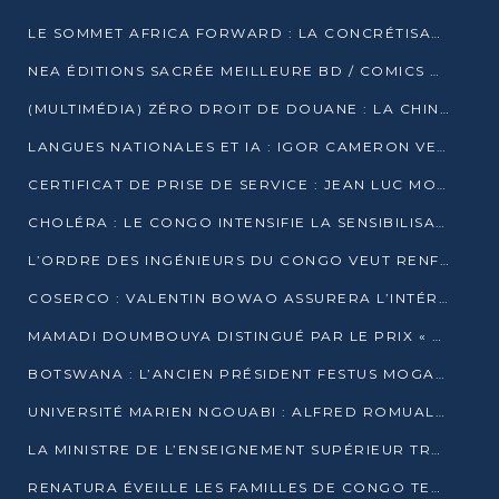
LE SOMMET AFRICA FORWARD : LA CONCRÉTISATION DE PARTENARIATS ÉQUILIBRÉS ET TOURNÉS VERS L’AVENIR ENTRE LE CONTINENT AFRICAIN ET LA FRANCE
NEA ÉDITIONS SACRÉE MEILLEURE BD / COMICS D’AFRIQUE AU KENYA
(MULTIMÉDIA) ZÉRO DROIT DE DOUANE : LA CHINE ET L’AFRIQUE VERS UNE PROXIMITÉ SANS PRÉCÉDENT (PAPIER GÉNÉRAL)
LANGUES NATIONALES ET IA : IGOR CAMERON VEUT ARRIMER LA STRATÉGIE IA À LA LOI SUR LA RECHERCHE
CERTIFICAT DE PRISE DE SERVICE : JEAN LUC MOUTHOU DÉMENT UNE « FAKE NEWS »
CHOLÉRA : LE CONGO INTENSIFIE LA SENSIBILISATION AU MARCHÉ DE TALANGAÏ
L’ORDRE DES INGÉNIEURS DU CONGO VEUT RENFORCER L’ÉTHIQUE ET LA CRÉDIBILITÉ DE LA PROFESSION
COSERCO : VALENTIN BOWAO ASSURERA L’INTÉRIM À LA TÊTE DU BUREAU EXÉCUTIF NATIONAL
MAMADI DOUMBOUYA DISTINGUÉ PAR LE PRIX « SUPER GRAND BÂTISSEUR BABACAR N’DIAYE »
BOTSWANA : L’ANCIEN PRÉSIDENT FESTUS MOGAE EST MORT À 86 ANS
UNIVERSITÉ MARIEN NGOUABI : ALFRED ROMUALD NGUYA POATY SOUTIENT UNE THÈSE SUR LE PARADOXE DE LA CROISSANCE EN ZONE CEMAC
LA MINISTRE DE L’ENSEIGNEMENT SUPÉRIEUR TRACE SA FEUILLE DE ROUTE
RENATURA ÉVEILLE LES FAMILLES DE CONGO TERMINAL À LA PROTECTION DE L’ENVIRONNEMENT