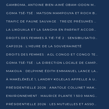
GAMBOMA, ANTOINE BIEN-AIMÉ OBAM-ODON MOBILISE LES 32 148 ÉLECTEURS EN FAVEUR DE DENIS SASSOU NGUESSO
GOMA TSÉ-TSÉ : MATSON MAMPOUYA ET ROCH BREDIN BISSALA NKOUNKOU EN CAMPAGNE DE PROXIMITÉ
TRAFIC DE FAUNE SAUVAGE : TREIZE PRÉSUMÉS TRAFIQUANTS INTERPELLÉS AU CONGO EN 2025
LA LIKOUALA ET LA SANGHA EN PARFAIT ACCORD AVEC LE PROJET DE SOCIÉTÉ DU CANDIDAT DENIS SASSOU-N’GUESSO
DROITS DES FEMMES À TIÉ-TIÉ 2 : SENSIBILISATION ET PÉDAGOGIE SUR LE DROIT DE VOTE
CAP2026 : L’HEURE DE LA SOUVERAINETÉ
DROITS DES FEMMES : AGL CONGO ET CONGO TERMINAL METTENT EN AVANT LE LEADERSHIP FÉMININ
GOMA TSÉ-TSÉ : LA DIRECTION LOCALE DE CAMPAGNE INTENSIFIE LA SENSIBILISATION DANS LES VILLAGES
MAKOUA : DELPHINE ÉDITH EMMANUEL LANCE LA CAMPAGNE POUR DENIS SASSOU-N’GUESSO
À MAKÉLÉKÉLÉ 1, LANDRY KOLELAS APPELLE À UNE MOBILISATION MASSIVE EN FAVEUR DE DENIS SASSOU-N’GUESSO
PRÉSIDENTIELLE 2026 : ANATOLE COLLINET MAKOSSO DÉFEND LE PROJET DE SOCIÉTÉ DE DENIS SASSOU NGUESSO
ENVIRONNEMENT : MAURICE PLANTE 1 500 MANGROVES POUR HONORER WANGARI MAATHAI
PRÉSIDENTIELLE 2026 : LES MUTUELLES ET ASSOCIATIONS S’IMPLIQUENT DANS LA CAMPAGNE ÉLECTORALE À TIÉ-TIÉ 2 (POINTE-NOIRE)