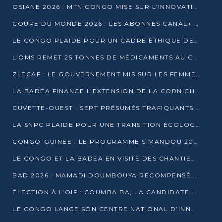
OSIANE 2026 : MTN CONGO MISE SUR L’INNOVATION POUR RELEVER LES DÉFIS AFRICAINS
COUPE DU MONDE 2026 : LES ABONNÉS CANAL+ AU CONGO DÉÇUS À QUELQUES JOURS DU COUP D’ENVOI
LE CONGO PLAIDE POUR UN CADRE ÉTHIQUE DE L’INTELLIGENCE ARTIFICIELLE À DAKAR
L’OMS REMET 25 TONNES DE MÉDICAMENTS AU CONGO POUR RENFORCER LA RIPOSTE AUX ÉPIDÉMIES
ZLECAF : LE GOUVERNEMENT MIS SUR LES FEMMES ENTREPRENEURES
LA BADEA FINANCE L’EXTENSION DE LA CORNICHE SUD DE BRAZZAVILLE
CUVETTE-OUEST : SEPT PRÉSUMÉS TRAFIQUANTS DE FAUNE INTERPELLÉS À EWO ET KELLÉ
LA SNPC PLAIDE POUR UNE TRANSITION ÉCOLOGIQUE PROGRESSIVE
CONGO-GUINÉE : LE PROGRAMME SIMANDOU 2040 AU CŒUR DES ÉCHANGES À LA BAD
LE CONGO ET LA BADEA EN VISITE DES CHANTIERS
BAD 2026 : MAMADI DOUMBOUYA RÉCOMPENSÉ PAR LE TROPHÉE BABACAR NDIAYE À BRAZZAVILLE
ÉLECTION À L’OIF : COUMBA BA, LA CANDIDATE DISCRÈTE QUI BOUSCULE LE JEU DIPLOMATIQUE
LE CONGO LANCE SON CENTRE NATIONAL D’INNOVATION