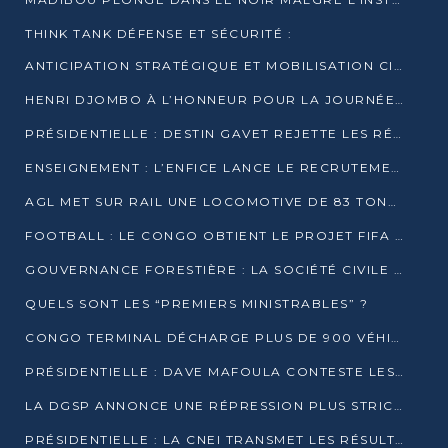
THINK TANK DÉFENSE ET SÉCURITÉ :
ANTICIPATION STRATÉGIQUE ET MOBILISATION CITOYENNE POUR NOTRE SOUVERAINETÉ NATIONALE
HENRI DJOMBO À L’HONNEUR POUR LA JOURNÉE MONDIALE DU THÉÂTRE
PRÉSIDENTIELLE : DESTIN GAVET REJETTE LES RÉSULTATS ET APPELLE À UN DIALOGUE NATIONAL
ENSEIGNEMENT : L’ENFICE LANCE LE RECRUTEMENT DE SA PREMIÈRE PROMOTION DE PROFESSEURS DES ÉCOLES
AGL MET SUR RAIL UNE LOCOMOTIVE DE 83 TONNES À POINTE-NOIRE
FOOTBALL : LE CONGO OBTIENT LE PROJET FIFA ARENA POUR SES 15 DÉPARTEMENTS
GOUVERNANCE FORESTIÈRE : LA SOCIÉTÉ CIVILE CONGOLAISE AFFICHE SES PRIORITÉS POUR 2026
QUELS SONT LES “PREMIERS MINISTRABLES” ?
CONGO TERMINAL DÉCHARGE PLUS DE 900 VÉHICULES EN QUELQUES HEURES
PRÉSIDENTIELLE : DAVE MAFOULA CONTESTE LES RÉSULTATS PROVISOIRES
LA DGSP ANNONCE UNE RÉPRESSION PLUS STRICTE CONTRE LES MOTO-TAXIS
PRÉSIDENTIELLE : LA CNEI TRANSMET LES RÉSULTATS PROVISOIRES À LA COUR CONSTITUTIONNELLE