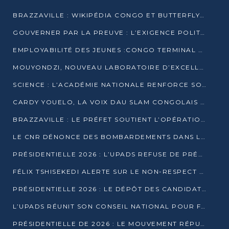
BRAZZAVILLE : WIKIPÉDIA CONGO ET BUTTERFLY SCELLENT UN PARTENARIAT POUR STRUCTURER LE BÉNÉVOLAT NUMÉRIQUE
GOUVERNER PAR LA PREUVE : L’EXIGENCE POLITIQUE DU XXIᵉ SIÈCLE
EMPLOYABILITÉ DES JEUNES :CONGO TERMINAL S’ALLIE À L’ESCIC POUR RAPPROCHER L’ÉCOLE DU TERRAIN
MOUYONDZI, NOUVEAU LABORATOIRE D’EXCELLENCE PÉDAGOGIQUE AVEC L’ENFICE
SCIENCE : L’ACADÉMIE NATIONALE RENFORCE SON ÉQUIPE ET TRACE SA FEUILLE DE ROUTE 2026
CARDY YOUELO, LA VOIX DAU SLAM CONGOLAIS QUI INTERPELLE LE MONDE
BRAZZAVILLE : LE PRÉFET SOUTIENT L’OPÉRATION « ZÉRO KULUNA » ET APPELLE À LA VIGILANCE CITOYENNE
LE CNR DÉNONCE DES BOMBARDEMENTS DANS LE POOL ET ACCUSE LE GOUVERNEMENT
PRÉSIDENTIELLE 2026 : L’UPADS REFUSE DE PRÉSENTER UN CANDIDAT ET DÉNONCE UN PROCESSUS NON CRÉDIBLE
FÉLIX TSHISEKEDI ALERTE SUR LE NON-RESPECT DES ENGAGEMENTS DE PAIX APRÈS SA RENCONTRE AVEC D. SASSOU-NGUESSO
PRÉSIDENTIELLE 2026 : LE DÉPÔT DES CANDIDATURES OUVERT DU 29 JANVIER AU 12 FÉVRIER
L’UPADS RÉUNIT SON CONSEIL NATIONAL POUR FIXER SA LIGNE POLITIQUE À DEUX MOIS DE LA PRÉSIDENTIELLE
PRÉSIDENTIELLE DE 2026 : LE MOUVEMENT RÉPUBLICAIN DÉNONCE UNE CONVOCATION ÉLECTORALE « OPAQUE ET PRÉCIPITÉE »