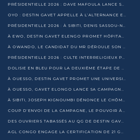
PRÉSIDENTIELLE 2026 : DAVE MAFOULA LANCE SA « VAGUE DU NOUVEAU DÉPART » À IMPFONDO
OYO : DESTIN GAVET APPELLE À L’ALTERNANCE ET À LA RESPONSABILITÉ DE LA JEUNESSE
PRÉSIDENTIELLE 2026 : À SIBITI, DENIS SASSOU-N’GUESSO PARIE SUR LES RESSOURCES DE LA LEKOUMOU
À EWO, DESTIN GAVET ELENGO PROMET HÔPITAL, CHEMIN DE FER ET AUDIT DES FINANCES PUBLIQUES
À OWANDO, LE CANDIDAT DU MR DÉROULE SON PROGRAMME DE “CHANGEMENT”
PRÉSIDENTIELLE 2026 : CULTE INTERRELIGIEUX POUR LA PAIX À OUENZÉ
DOLISIE EN BLEU POUR LA DEUXIÈME ÉTAPE DE CAMPAGNE DE DSN
À OUESSO, DESTIN GAVET PROMET UNE UNIVERSITÉ POUR LA SANGHA
À OUESSO, GAVET ELONGO LANCE SA CAMPAGNE SOUS LE SIGNE DU RENOUVEAU
À SIBITI, JOSEPH KIGNOUMBI DÉNONCE LE CHÔMAGE ET LES DÉFAILLANCES DE L’ÉTAT
COUP D’ENVOI DE LA CAMPAGNE, LE POUVOIR À POINTE-NOIRE, L’OPPOSITION À OUESSO ET SIBITI
DES OUVRIERS TABASSÉS AU QG DE DESTIN GAVET À 24 HEURES DE L’OUVERTURE DE LA CAMPAGNE
AGL CONGO ENGAGE LA CERTIFICATION DE 21 GRUTIERS AUX NORMES INTERNATIONALES