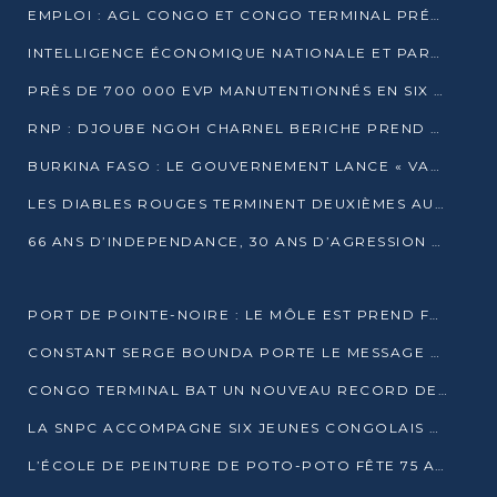
EMPLOI : AGL CONGO ET CONGO TERMINAL PRÉSÉLECTIONNENT PLUS DE 70 JEUNES À POINTE-NOIRE
INTELLIGENCE ÉCONOMIQUE NATIONALE ET PARTENARIATS INTERNATIONAUX : VERS UNE DOCTRINE SOUVERAINE DE SÉCURITÉ ÉCONOMIQUE
PRÈS DE 700 000 EVP MANUTENTIONNÉS EN SIX MOIS PAR CONGO TERMINAL
RNP : DJOUBE NGOH CHARNEL BERICHE PREND LES RÊNES DU PARTI
BURKINA FASO : LE GOUVERNEMENT LANCE « VACANCES UTILES 2026 » POUR FORMER LES ÉLÈVES À 15 MÉTIERS
LES DIABLES ROUGES TERMINENT DEUXIÈMES AU CHAMPIONNAT D’AFRIQUE ZONE 3
66 ANS D’INDEPENDANCE, 30 ANS D’AGRESSION RWAN DAISE : 4 PRESIDENCES, UN ECHEC COLLECTIF
PORT DE POINTE-NOIRE : LE MÔLE EST PREND FORME ET VISE LES GÉANTS DES MERS
CONSTANT SERGE BOUNDA PORTE LE MESSAGE DE COMPASSION DE DENIS SASSOU NGUESSO EN IRAN
CONGO TERMINAL BAT UN NOUVEAU RECORD DE PRODUCTIVITÉ AU PORT DE POINTE-NOIRE
LA SNPC ACCOMPAGNE SIX JEUNES CONGOLAIS AUX OLYMPIADES PANAFRICAINES DE MATHÉMATIQUES
L’ÉCOLE DE PEINTURE DE POTO-POTO FÊTE 75 ANS AU SERVICE DE L’ART CONGOLAIS