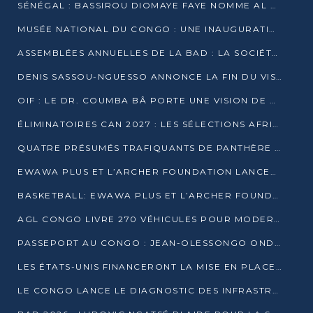
SÉNÉGAL : BASSIROU DIOMAYE FAYE NOMME AL AMINOU LÔ PREMIER MINISTRE
MUSÉE NATIONAL DU CONGO : UNE INAUGURATION PORTEUSE D’ESPOIR POUR LA CULTURE
ASSEMBLÉES ANNUELLES DE LA BAD : LA SOCIÉTÉ CIVILE CONGOLAISE À LA RECHERCHE DE PARTENAIRES POUR SES PROJETS
DENIS SASSOU-NGUESSO ANNONCE LA FIN DU VISA POUR LES AFRICAINS EN 2027
OIF : LE DR. COUMBA BÂ PORTE UNE VISION DE DIALOGUE, DE STABILITÉ ET DE RÉFORME À LA TÊTE
ÉLIMINATOIRES CAN 2027 : LES SÉLECTIONS AFRICAINES CONNAISSENT LEURS ADVERSAIRES
QUATRE PRÉSUMÉS TRAFIQUANTS DE PANTHÈRE ARRÊTÉS À EWO
EWAWA PLUS ET L’ARCHER FOUNDATION LANCENT UN CAMP DE BASKET POUR LES JEUNES À BRAZZAVILLE
BASKETBALL: EWAWA PLUS ET L’ARCHER FOUNDATION LANCENT UN CAMP POUR LES JEUNES
AGL CONGO LIVRE 270 VÉHICULES POUR MODERNISER LE TRANSPORT URBAIN
PASSEPORT AU CONGO : JEAN-OLESSONGO ONDAYE VEUT METTRE FIN AUX LENTEURS ADMINISTRATIVES
LES ÉTATS-UNIS FINANCERONT LA MISE EN PLACE DE JUSQU’À 50 CLINIQUES DE LUTTE CONTRE L’EBOLA
LE CONGO LANCE LE DIAGNOSTIC DES INFRASTRUCTURES SPORTIVES DU COMPLEXE DE KINTÉLÉ