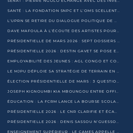
SÉNAT : PIERRE NGOLO ÉCHANGE AVEC DES INVESTISSEURS DU NUMÉRIQUE
SANTÉ : LA FONDATION SNPC ET L’OMS SCELLENT UN PARTENARIAT STRATÉGIQUE DE TROIS ANS
L’UPRN SE RETIRE DU DIALOGUE POLITIQUE DE DJAMBALA : TENSIONS DANS LE PRÉ-ÉLECTORAL CONGOLAIS
DAVE MAFOULA À L’ÉCOUTE DES ARTISTES POUR REDÉFINIR SA POLITIQUE CULTURELLE
PRÉSIDENTIELLE DE MARS 2026 : SEPT DOSSIERS DE CANDIDATURE ENREGISTRÉS À LA CLÔTURE DES DÉPÔTS
PRÉSIDENTIELLE 2026 : DESTIN GAVET SE POSE EN CANDIDAT DU « RAS-LE-BOL »
EMPLOYABILITÉ DES JEUNES : AGL CONGO ET CONGO TERMINAL S’ALLIENT À UCAC-ICAM
LE MJPU DÉPLOIE SA STRATÉGIE DE TERRAIN EN FAVEUR DE DSN
ÉLECTION PRÉSIDENTIELLE DE MARS : 3 QUESTIONS À UN EXPERT CONGOLAIS DE LA CYBERSÉCURITÉ
JOSEPH KIGNOUMBI KIA MBOUNGOU ENTRE OFFICIELLEMENT EN COURSE POUR LA PRÉSIDENTIELLE
ÉDUCATION : LA FCRM LANCE LA BOURSE SCOLAIRE FRANCINE-NTOUMI POUR PROMOUVOIR LES FILIÈRES SCIENTIFIQUES
PRÉSIDENTIELLE 2026 : LE CNR CLARIFIE ET ÉCARTE LA CANDIDATURE DU PASTEUR NTUMI
PRÉSIDENTIELLE 2026 : DENIS SASSOU N’GUESSO ANNONCE OFFICIELLEMENT SA CANDIDATURE
ENSEIGNEMENT SUPÉRIEUR : LE CAMES APPELLE À UNE UNIVERSITÉ AFRICAINE AXÉE SUR L’EMPLOYABILITÉ