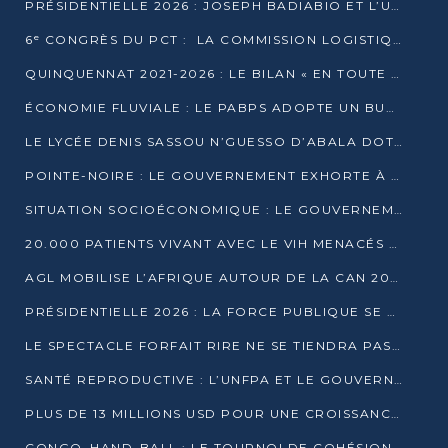
PRÉSIDENTIELLE 2026 : JOSEPH BADIABIO ET L’UDH-YUKI JOUENT LA PRUDENCE
6ᵉ CONGRÈS DU PCT : LA COMMISSION LOGISTIQUE ASSURE LA DISTRIBUTION DES KITS
QUINQUENNAT 2021-2026 : LE BILAN « EN TOUTE TRANSPARENCE » PRÉSENTÉ À LA PRESSE
ÉCONOMIE FLUVIALE : LE PABPS ADOPTE UN BUDGET 2026 DE PLUS DE 2,7 MILLIARDS FCFA
LE LYCÉE DENIS SASSOU N’GUESSO D’ABALA DOTÉ D’UNE SALLE MULTIMÉDIA
POINTE-NOIRE : LE GOUVERNEMENT EXHORTE À UN USAGE RESPONSABLE DU NOUVEAU MATÉRIEL MUNICIPAL
SITUATION SOCIOÉCONOMIQUE : LE GOUVERNEMENT INTERPELLÉ DEVANT LE SÉNAT
20.000 PATIENTS VIVANT AVEC LE VIH MENACÉS D’ARRÊT DE TRAITEMENT
AGL MOBILISE L’AFRIQUE AUTOUR DE LA CAN 2025
PRÉSIDENTIELLE 2026 : LA FORCE PUBLIQUE SE PRÉPARE À SÉCURISER LE SCRUTIN
LE SPECTACLE FORFAIT RIRE NE SE TIENDRA PAS LE 1ER JANVIER
SANTÉ REPRODUCTIVE : L’UNFPA ET LE GOUVERNEMENT AFFINENT LES PRIORITÉS DE 2026
PLUS DE 13 MILLIONS USD POUR UNE CROISSANCE VERTE ET SOUVERAINE
CONGO–HAND-BALL : LE TOURNOI DE COHÉSION ET DE FRATERNITÉ ALLUME SES LAMPIONS À BRAZZAVILLE