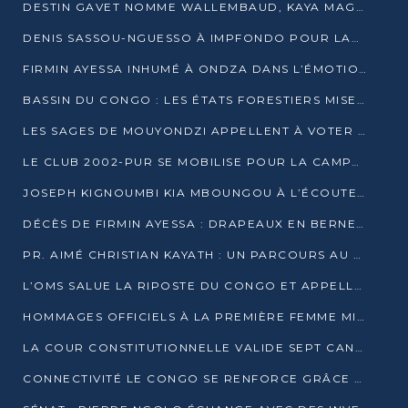
DESTIN GAVET NOMME WALLEMBAUD, KAYA MAGANE, BOUDZIKA ET MBOUSSA-ELLAH AUX COMMANDES DE SA CAMPAGNE
DENIS SASSOU-NGUESSO À IMPFONDO POUR LANCER LE CORRIDOR 13
FIRMIN AYESSA INHUMÉ À ONDZA DANS L’ÉMOTION ET LE RECUEILLEMENT
BASSIN DU CONGO : LES ÉTATS FORESTIERS MISENT SUR LES MARCHÉS CARBONE
LES SAGES DE MOUYONDZI APPELLENT À VOTER DENIS SASSOU-NGUESSO
LE CLUB 2002-PUR SE MOBILISE POUR LA CAMPAGNE
JOSEPH KIGNOUMBI KIA MBOUNGOU À L’ÉCOUTE DE TALANGAÏ
DÉCÈS DE FIRMIN AYESSA : DRAPEAUX EN BERNE LUNDI
PR. AIMÉ CHRISTIAN KAYATH : UN PARCOURS AU SERVICE DE LA RECHERCHE ET DE L’INNOVATION
L’OMS SALUE LA RIPOSTE DU CONGO ET APPELLE À DES RÉFORMES DURABLES
HOMMAGES OFFICIELS À LA PREMIÈRE FEMME MINISTRE DU CONGO
LA COUR CONSTITUTIONNELLE VALIDE SEPT CANDIDATURES POUR LA PRÉSIDENTIELLE
CONNECTIVITÉ LE CONGO SE RENFORCE GRÂCE AU CÂBLE 2AFRICA