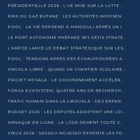
PRÉSIDENTIELLE 2026 : L’UE MISE SUR LA LUTTE CONTRE LA DÉSINFORMATION
PRIX DU GAZ BUTANE : LES AUTORITÉS IMPOSENT LE RESPECT DES PRIX RÉGLEMENTÉS
POOL : LA VIE REPREND À MINDOULI APRÈS UN INCIDENT ARMÉ SUR LA RN1
LE PORT AUTONOME PRÉPARE SES DÉFIS STRATÉGIQUES DE 2026
L’ARPCE LANCE LE DÉBAT STRATÉGIQUE SUR LES DONNÉES, L’IA ET LA FINANCE NUMÉRIQUE AU CONGO
POOL : TENSIONS APRÈS DES ÉCHAUFFOURÉES ARMÉES ENTRE DGSP ET EX-MILICIENS NINJA
ANGOLA-LIBRE : QUAND UN CHANTIER SCOLAIRE DEVIENT LE MIROIR D’UN CONGO EN MOUVEMENT
PROJET MOSALA : LE GOUVERNEMENT ACCÉLÈRE L’INSERTION DES JEUNES EN 2026
FORCA ECOSYSTEM, QUATRE ANS DE RECHERCHE DE TERRAIN AVANT UN LANCEMENT OFFICIEL EN 2026
TRAFIC HUMAIN DANS LA LIKOUALA : DES ENFANTS AUTOCHTONES RÉDUITS AU TRAVAIL FORCÉ
BUDGET 2026 : LES DÉPUTÉS ADOPTENT UNE LOI DES FINANCES DE PLUS DE 2500 MILLIARDS FCFA
ARNAQUE EN LIGNE : LA LCDE DÉMENT TOUTE CAMPAGNE DE RECRUTEMENT
VŒUX 2026 : SASSOU-NGUESSO EXHORTE LES FORCES VIVES À RENFORCER L’UNITÉ