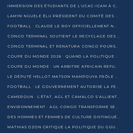
IMMERSION DES ÉTUDIANTS DE L’UCAC-ICAM À CONGO TERMINAL
LAMYR NGUELE ÉLU PRÉSIDENT DU COMITÉ DES MEMBRES D’HONNEUR DU PCT
FOOTBALL : CLAUDE LE ROY OFFICIELLEMENT NOMMÉ SÉLECTIONNEUR DU CONGO
CONGO TERMINAL SOUTIENT LE RECYCLAGE DES DÉCHETS PLASTIQUES À POINTE-NOIRE
CONGO TERMINAL ET RENATURA CONGO POURSUIVENT LEUR COMBAT POUR LA BIODIVERSITÉ
COUPE DU MONDE 2026 : QUAND LA POLITIQUE MENACE L’UNIVERSALITÉ DU FOOTBALL
COUPE DU MONDE : UN ARBITRE AFRICAIN REFUSÉ À L’ENTRÉE DES ÉTATS-UNIS
LE DÉPUTÉ HELLOT MATSON MAMPOUYA FRÔLE LA MORT LORS D’UNE EMBUSCADE DZNS LE POOL
FOOTBALL : LE GOUVERNEMENT AUTORISE LA FECOFOOT À OCCUPER LES COMPLEXES SPORTIFS
CAMEROUN : L’ÉTAT, AGL ET CAMALCO S’ALLIENT POUR UN MÉGA-PROJET FERROVIAIRE
ENVIRONNEMENT : AGL CONGO TRANSFORME SES DÉCHETS EN OUTILS DE FORMATION
DES HOMMES ET FEMMES DE CULTURE DISTINGUÉS POUR LEUR ENGAGEMENT PAR BANTOU CULTURE
MATHIAS DZON CRITIQUE LA POLITIQUE DU GOUVERNEMENT ET ALERTE SUR LA DETTE DU CONGO