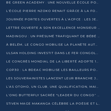
BE GREEN ACADEMY : UNE NOUVELLE ÉCOLE POUR LES MÉTIERS DE L’ÉCOLOGIE À POINTE-NOIRE
L’ÉCOLE PIERRE NZOKO RENAIT GRÂCE À LA FONDATION MUCODEC
JOURNÉE PORTES OUVERTES À L’ACPCE : LES JEUNES EN IMMERSION DANS L’ENTREPRISE
LETTRE OUVERTE A SON EXCELLENCE MONSIEUR DENIS SASSOU NGUESSO, PRESIDENT DE LAREPUBLIQUE DU CONGO
MADINGOU : UN PRÉSUMÉ TRAFIQUANT DE BÉBÉ CHIMPANZÉ FIXÉ SUR SON SORT LE 20 NOVEMBRE
À BELÉM, LE CONGO MOBILISE LA PLANÈTE AUTOUR DU FONDS BLEU POUR LE BASSIN DU CONGO
ULSAN HOLDING INVESTIT DANS LE FER CONGOLAIS
LE CONGRÈS MONDIAL DE LA LIBERTÉ ADOPTE 14 RÉSOLUTIONS HISTORIQUES
COP30 : LA BDEAC MOBILISE LES BAILLEURS POUR LE FONDS BLEU DU BASSIN DU CONGO
LES SOUVERAINISTES LANCENT LEUR BRANCHE JEUNE À BRAZZAVILLE
L’AS OTOHO, UN CLUB, UNE QUALIFICATION, MAIS ENCORE DES DOUTES
L’ONG BUTTERFLY SACRÉE “LEADER DU CONGO” AU PRIX D’EXCELLENCE 2025
STIVEN MAGE MAKANGA CÉLÈBRE LA POÉSIE ET L’HUMAIN AVEC SON RECUEIL “HECTARE”