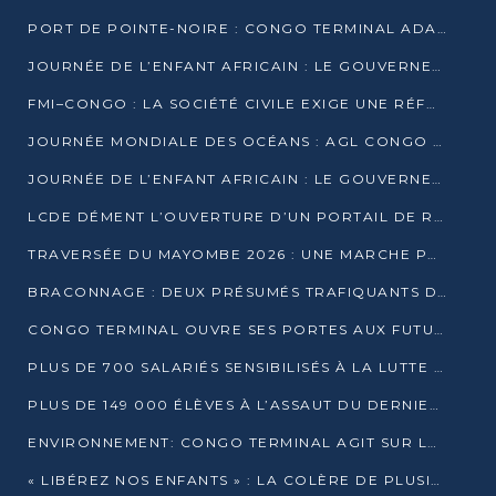
PORT DE POINTE-NOIRE : CONGO TERMINAL ADAPTE SON DRAGAGE AUX SABLES BITUMINEUX
JOURNÉE DE L’ENFANT AFRICAIN : LE GOUVERNEMENT RÉAFFIRME SON ENGAGEMENT POUR L’ACCÈS À L’EAU ET À L’ASSAINISSEMENT
FMI–CONGO : LA SOCIÉTÉ CIVILE EXIGE UNE RÉFORME DE LA FISCALITÉ PÉTROLIÈRE
JOURNÉE MONDIALE DES OCÉANS : AGL CONGO MOBILISE SES COLLABORATEURS POUR LA PRÉSERVATION DE LA BIODIVERSITÉ MARINE
JOURNÉE DE L’ENFANT AFRICAIN : LE GOUVERNEMENT MOBILISÉ POUR L’HYGIÈNE DANS LES ORPHELINATS
LCDE DÉMENT L’OUVERTURE D’UN PORTAIL DE RECRUTEMENT ET APPELLE À LA VIGILANCE
TRAVERSÉE DU MAYOMBE 2026 : UNE MARCHE POUR SENSIBILISER ET DÉPISTER AU DIABÈTE
BRACONNAGE : DEUX PRÉSUMÉS TRAFIQUANTS D’HIPPOPOTAME ÉCROUÉS À BRAZZAVILLE
CONGO TERMINAL OUVRE SES PORTES AUX FUTURS INGÉNIEURS DE L’UCAC-ICAM
PLUS DE 700 SALARIÉS SENSIBILISÉS À LA LUTTE CONTRE LA TUBERCULOSE À CONGO TERMINAL
PLUS DE 149 000 ÉLÈVES À L’ASSAUT DU DERNIER CEPE
ENVIRONNEMENT: CONGO TERMINAL AGIT SUR LE TERRAIN ET FORME LES PLUS JEUNES
« LIBÉREZ NOS ENFANTS » : LA COLÈRE DE PLUSIEURS MÈRES À BRAZZAVILLE CONTRE LA DGSP