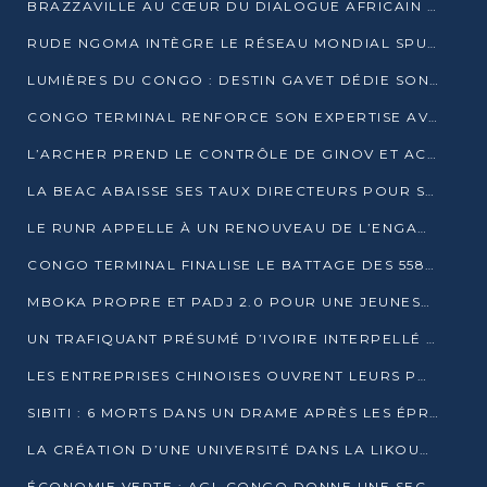
BRAZZAVILLE AU CŒUR DU DIALOGUE AFRICAIN SUR LES OBJECTIFS DE DÉVELOPPEMENT DURABLE
RUDE NGOMA INTÈGRE LE RÉSEAU MONDIAL SPUTNIK PRO APRÈS UNE FORMATION À MOSCOU
LUMIÈRES DU CONGO : DESTIN GAVET DÉDIE SON PRIX À L’UNITÉ NATIONALE ET À LA JEUNESSE
CONGO TERMINAL RENFORCE SON EXPERTISE AVEC NEUF NOUVEAUX FORMATEURS EN ENGINS PORTUAIRES
L’ARCHER PREND LE CONTRÔLE DE GINOV ET ACCÉLÈRE SON VIRAGE NUMÉRIQUE
LA BEAC ABAISSE SES TAUX DIRECTEURS POUR SOUTENIR LA CROISSANCE EN ZONE CEMAC
LE RUNR APPELLE À UN RENOUVEAU DE L’ENGAGEMENT MILITANT
CONGO TERMINAL FINALISE LE BATTAGE DES 558 PIEUX DU FUTUR QUAI DU MÔLE EST
MBOKA PROPRE ET PADJ 2.0 POUR UNE JEUNESSE PLUS AUTONOME
UN TRAFIQUANT PRÉSUMÉ D’IVOIRE INTERPELLÉ À DOLISIE
LES ENTREPRISES CHINOISES OUVRENT LEURS PORTES AUX JEUNES DIPLÔMÉS
SIBITI : 6 MORTS DANS UN DRAME APRÈS LES ÉPREUVES DU BEPC
LA CRÉATION D’UNE UNIVERSITÉ DANS LA LIKOUALA AU CŒUR D’UNE RÉFLEXION NATIONALE
ÉCONOMIE VERTE : AGL CONGO DONNE UNE SECONDE VIE À SES DÉCHETS INDUSTRIELS