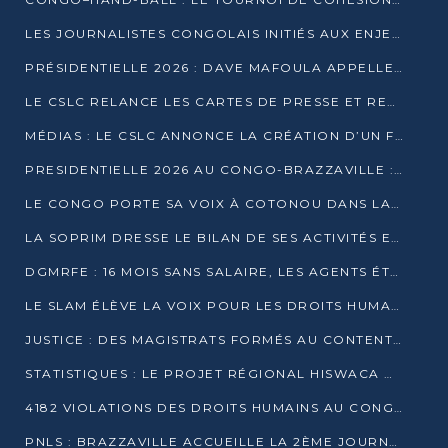
LES JOURNALISTES CONGOLAIS INITIÉS AUX ENJEUX DE L’ÉCONOMIE BLEUE
PRÉSIDENTIELLE 2026 : DAVE MAFOULA APPELLE LES CONGOLAIS À UN « NOUVEAU DÉPART »
LE CSLC RELANCE LES CARTES DE PRESSE ET RECONNAÎT OFFICIELLEMENT LES MÉDIAS EN LIGNE
MÉDIAS : LE CSLC ANNONCE LA CRÉATION D’UN FONDS D’APPUI À LA PRESSE
PRESIDENTIELLE 2026 AU CONGO-BRAZZAVILLE : UN CASTING ÉLARGI
LE CONGO PORTE SA VOIX À COTONOU DANS LA LUTTE CONTRE LA TUBERCULOSE
LA SOPRIM DRESSE LE BILAN DE SES ACTIVITÉS ET FIXE DE NOUVELLES PRIORITÉS
DGMRFE : 16 MOIS SANS SALAIRE, LES AGENTS ÉTOUFFENT DANS LE SILENCE
LE SLAM ÉLÈVE LA VOIX POUR LES DROITS HUMAINS À BRAZZAVILLE
JUSTICE : DES MAGISTRATS FORMÉS AU CONTENTIEUX DE LA PROPRIÉTÉ INTELLECTUELLE
STATISTIQUES : LE PROJET RÉGIONAL HISWACA OFFICIELLEMENT LANCÉ AU CONGO
4182 VIOLATIONS DES DROITS HUMAINS AU CONGO EN 2025 SELON LE CAD
PNLS : BRAZZAVILLE ACCUEILLE LA 2ÈME JOURNÉE SCIENTIFIQUE SUR LE VIH/SIDA