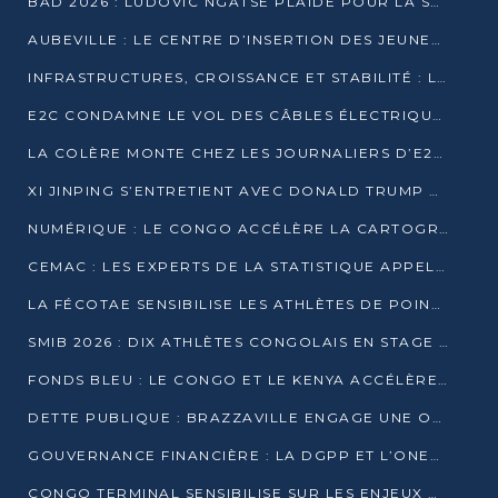
BAD 2026 : LUDOVIC NGATSÉ PLAIDE POUR LA SOUVERAINETÉ FINANCIÈRE AFRICAINE
AUBEVILLE : LE CENTRE D’INSERTION DES JEUNES PRÊT À OUVRIR SES PORTES
INFRASTRUCTURES, CROISSANCE ET STABILITÉ : LA GUINÉE AFFÛTE SES AMBITIONS
E2C CONDAMNE LE VOL DES CÂBLES ÉLECTRIQUES APRÈS UNE VIDÉO VIRALE
LA COLÈRE MONTE CHEZ LES JOURNALIERS D’E2C QUI DÉNONCENT 20 ANS DE PRÉCARITÉ
XI JINPING S’ENTRETIENT AVEC DONALD TRUMP À BEIJING
NUMÉRIQUE : LE CONGO ACCÉLÈRE LA CARTOGRAPHIE DE SES INFRASTRUCTURES DIGITALES
CEMAC : LES EXPERTS DE LA STATISTIQUE APPELLENT À RENFORCER LA SÉCURISATION DES DONNÉES
LA FÉCOTAE SENSIBILISE LES ATHLÈTES DE POINTE-NOIRE À L’HYGIÈNE ALIMENTA
SMIB 2026 : DIX ATHLÈTES CONGOLAIS EN STAGE AU KENYA
FONDS BLEU : LE CONGO ET LE KENYA ACCÉLÈRENT LA MOBILISATION DES FINANCEMENTS
DETTE PUBLIQUE : BRAZZAVILLE ENGAGE UNE OPÉRATION DE RACHAT DE 575 MILLIONS DE DOLLARS
GOUVERNANCE FINANCIÈRE : LA DGPP ET L’ONEC-C VERS UN PARTENARIAT POUR ASSAINIR LES ENTREPRISES PUBLIQUES
CONGO TERMINAL SENSIBILISE SUR LES ENJEUX DE LA SANTÉ MENTALE EN