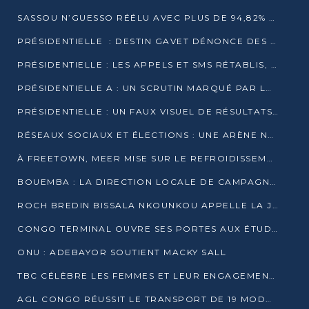
SASSOU N’GUESSO RÉÉLU AVEC PLUS DE 94,82% DES VOIX
PRÉSIDENTIELLE : DESTIN GAVET DÉNONCE DES IRRÉGULARITÉS ET REVENDIQUE LA VICTOIRE
PRÉSIDENTIELLE : LES APPELS ET SMS RÉTABLIS, INTERNET RESTE BLOQUÉ
PRÉSIDENTIELLE A : UN SCRUTIN MARQUÉ PAR LA COUPURE D’INTERNET ET UNE AFFLUENCE TIMIDE À BRAZZAVILLE
PRÉSIDENTIELLE : UN FAUX VISUEL DE RÉSULTATS CIRCULE
RÉSEAUX SOCIAUX ET ÉLECTIONS : UNE ARÈNE NUMÉRIQUE EN PLEINE MUTATION AU CONGO
À FREETOWN, MEER MISE SUR LE REFROIDISSEMENT PASSIF FACE À LA CHALEUR EXTRÊME
BOUEMBA : LA DIRECTION LOCALE DE CAMPAGNE DE DENIS SASSOU N’GUESSO MULTIPLIE LES ACTIVITÉS DE MOBILISATION
ROCH BREDIN BISSALA NKOUNKOU APPELLE LA JEUNESSE DE GOMA TSÉ-TSÉ À UN VOTE MASSIF POUR DENIS SASSOU NGUESSO
CONGO TERMINAL OUVRE SES PORTES AUX ÉTUDIANTS EN TRANSPORT ET LOGISTIQUE
ONU : ADEBAYOR SOUTIENT MACKY SALL
TBC CÉLÈBRE LES FEMMES ET LEUR ENGAGEMENT À L’OCCASION DU 8 MARS
AGL CONGO RÉUSSIT LE TRANSPORT DE 19 MODULES HORS GABARIT ENTRE POINTE-NOIRE ET BRAZZAVILLE