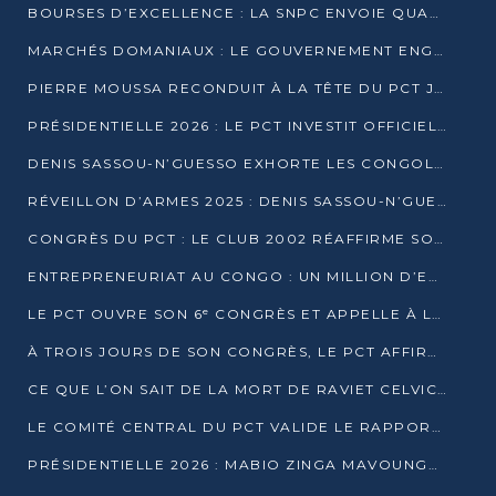
BOURSES D’EXCELLENCE : LA SNPC ENVOIE QUATRE NOUVEAUX TALENTS CONGOLAIS SE FORMER À BAKOU
MARCHÉS DOMANIAUX : LE GOUVERNEMENT ENGAGE LA STRUCTURATION DES TAXES D’ASSAINISSEMENT
PIERRE MOUSSA RECONDUIT À LA TÊTE DU PCT JUSQU’EN 2031
PRÉSIDENTIELLE 2026 : LE PCT INVESTIT OFFICIELLEMENT DENIS SASSOU NGUESSO
DENIS SASSOU-N’GUESSO EXHORTE LES CONGOLAIS À L’UNITÉ ET AU FAIR-PLAY DÉMOCRATIQUE EN 2026
RÉVEILLON D’ARMES 2025 : DENIS SASSOU-N’GUESSO GARANTIT DES ÉLECTIONS 2026 PAISIBLES ET SÉCURISÉES
CONGRÈS DU PCT : LE CLUB 2002 RÉAFFIRME SON SOUTIEN À DENIS SASSOU-N’GUESSO POUR 2026
ENTREPRENEURIAT AU CONGO : UN MILLION D’EUROS POUR FINANCER LES STARTUPS DÈS 2026
LE PCT OUVRE SON 6ᵉ CONGRÈS ET APPELLE À LA CANDIDATURE DE DENIS SASSOU NGUESSO
À TROIS JOURS DE SON CONGRÈS, LE PCT AFFIRME AVOIR ATTEINT TOUS SES OBJECTIFS
CE QUE L’ON SAIT DE LA MORT DE RAVIET CELVIC N’TSIANTSIE
LE COMITÉ CENTRAL DU PCT VALIDE LE RAPPORT DU CONGRÈS ET SOUTIENT DENIS SASSOU N’GUESSO
PRÉSIDENTIELLE 2026 : MABIO ZINGA MAVOUNGOU DÉCLARE SA CANDIDATURE ET CHARGE LE BILAN DU PCT