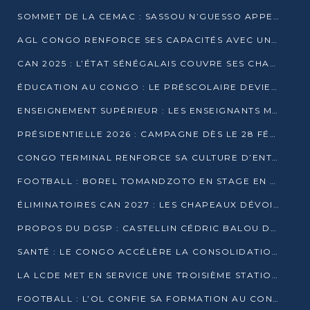
SOMMET DE LA CEMAC : SASSOU N’GUESSO APPELLE À LA VIGILANCE FACE AUX RISQUES ÉCONOMIQUES
AGL CONGO RENFORCE SES CAPACITÉS AVEC UNE GRUE DE 250 TONNES
CAN 2025 : L’ÉTAT SÉNÉGALAIS COUVRE SES CHAMPIONS D’AFRIQUE DE RÉCOMPENSES EXCEPTIONNELLES
ÉDUCATION AU CONGO : LE PRÉSCOLAIRE DEVIENT OBLIGATOIRE, LE BTS CONSACRÉ DIPLÔME D’ÉTAT
ENSEIGNEMENT SUPÉRIEUR : LES ENSEIGNANTS MAINTIENNENT LA GRÈVE ET EXIGENT UN ACCORD ÉCRIT AVEC L’ÉTAT
PRÉSIDENTIELLE 2026 : CAMPAGNE DÈS LE 28 FÉVRIER, SCRUTIN LES 12 ET 15 MARS
CONGO TERMINAL RENFORCE SA CULTURE D’ENTREPRISE AVEC LE PROGRAMME « WIN TOGETHER »
FOOTBALL : BOREL TOMANDZOTO EN STAGE EN ESPAGNE AVEC POLISSYA FC
ÉLIMINATOIRES CAN 2027 : LES CHAPEAUX DÉVOILÉS, LE CONGO FIXÉ SUR SON SORT
PROPOS DU DGSP : CASTELLIN CÉDRIC BALOU DÉNONCE DES PROPOS INTIMIDANTS
SANTÉ : LE CONGO ACCÉLÈRE LA CONSOLIDATION DE L’OFFRE DE SOINS
LA LCDE MET EN SERVICE UNE TROISIÈME STATION D’EAU POTABLE À MFILOU
FOOTBALL : L’OL CONFIE SA FORMATION AU CONGOLAIS CHRISTIAN BASSILA