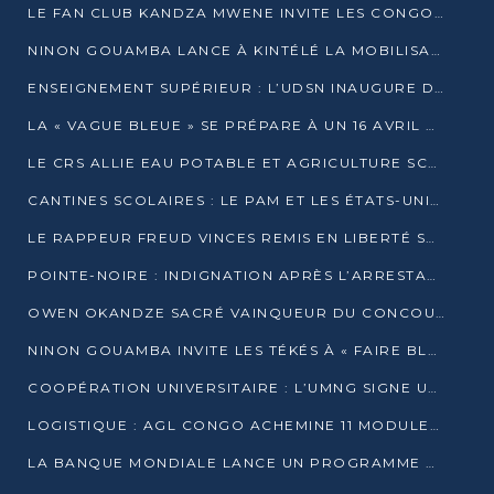
LE FAN CLUB KANDZA MWENE INVITE LES CONGOLAIS À UNE FORTE AFFLUENCE AU STADE DE KINTÉLÉ
NINON GOUAMBA LANCE À KINTÉLÉ LA MOBILISATION POUR L’INVESTITURE DR DSN
ENSEIGNEMENT SUPÉRIEUR : L’UDSN INAUGURE DES LABORATOIRES POUR BOOSTER LA FORMATION PRATIQUE
LA « VAGUE BLEUE » SE PRÉPARE À UN 16 AVRIL HISTORIQUE
LE CRS ALLIE EAU POTABLE ET AGRICULTURE SCOLAIRE AU CŒUR DE LA TRANSFORMATION DES ÉCOLES RURALES
CANTINES SCOLAIRES : LE PAM ET LES ÉTATS-UNIS AU CONTACT DES ÉCOLIERS DE KINKALA
LE RAPPEUR FREUD VINCES REMIS EN LIBERTÉ SOUS PRESSION MÉDIATIQUE
POINTE-NOIRE : INDIGNATION APRÈS L’ARRESTATION DU RAPPEUR FREUD VINCES
OWEN OKANDZE SACRÉ VAINQUEUR DU CONCOURS SLAM POUR LA VIE
NINON GOUAMBA INVITE LES TÉKÉS À « FAIRE BLOC » POUR PESER DANS LE DÉBAT NATIONAL
COOPÉRATION UNIVERSITAIRE : L’UMNG SIGNE UN ACCORD STRATÉGIQUE AVEC L’UNIVERSITÉ HAINAN EN CHINE
LOGISTIQUE : AGL CONGO ACHEMINE 11 MODULES GÉANTS JUSQU’À BRAZZAVILLE
LA BANQUE MONDIALE LANCE UN PROGRAMME DE 394 MILLIONS DE DOLLARS POUR LE BASSIN DU CONGO