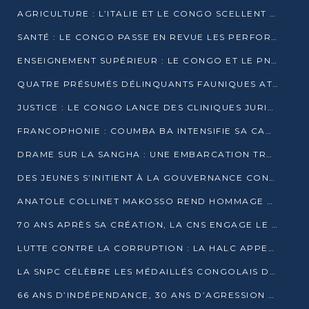
AGRICULTURE : L’ITALIE ET LE CONGO SCELLENT UN PARTENARIAT POUR UNE PRODUCTION LOCALE DURABLE
SANTÉ : LE CONGO PASSE EN REVUE LES PERFORMANCES DE SES HÔPITAUX À MI-PARCOURS
ENSEIGNEMENT SUPÉRIEUR : LE CONGO ET LE PNUD VEULENT RAPPROCHER LA FORMATION UNIVERSITAIRE DES BESOINS DU MARCHÉ DE L’EMPLOI
QUATRE PRÉSUMÉS DÉLINQUANTS FAUNIQUES ATTENDUS DEVANT LA JUSTICE POUR TRAFIC D’IVOIRE
JUSTICE : LE CONGO LANCE DES CLINIQUES JURIDIQUES POUR RAPPROCHER LE DROIT DES CITOYENS
FRANCOPHONIE : COUMBA BA INTENSIFIE SA CAMPAGNE POUR LA SUCCESSION À LA TÊTE DE L’OIF
DRAME SUR LA SANGHA : UNE EMBARCATION TRANSPORTANT DES FIDÈLES DE « NZAMBÉ YA L’HUILE » FAIT NAUFRAGE À OUESSO
DES JEUNES S’INITIENT À LA GOUVERNANCE CONTINENTALE À BRAZZAVILLE
ANATOLE COLLINET MAKOSSO REND HOMMAGE À JEAN-PAUL PIGASSE
70 ANS APRÈS SA CRÉATION, LA CNS ENGAGE LE VIRAGE DE LA DIGITALISATION
LUTTE CONTRE LA CORRUPTION : LA HALC APPELLE À PASSER DES DISCOURS AUX ACTES
LA SNPC CÉLÈBRE LES MÉDAILLÉS CONGOLAIS DES OLYMPIADES PANAFRICAINES DE MATHÉMATIQUES 2026
66 ANS D’INDÉPENDANCE, 30 ANS D’AGRESSION RWANDAISE : 4 PRÉSIDENCES, UN ÉCHEC COLLECTIF