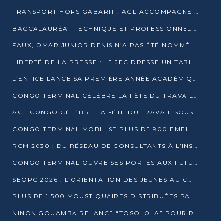
TRANSPORT HORS GABARIT : AGL ACCOMPAGNE LE DÉVELOPPEMENT DU SECTEUR BRASSICOLE AU CONGO
BACCALAURÉAT TECHNIQUE ET PROFESSIONNEL : 16 352 CANDIDATS LANCÉS DANS LES ÉPREUVES D’EPS
FAUX, OMAR JUNIOR DENIS N’A PAS ÉTÉ NOMMÉ AIDE DE CAMP ADJOINT DE DENIS SASSOU NGUESSO
LIBERTÉ DE LA PRESSE : LE JEC DRESSE UN TABLEAU PRÉOCCUPANT AU CONGO
L’ENFICE LANCE SA PREMIÈRE ANNÉE ACADÉMIQUE AVEC 100 FUTURS ENSEIGNANTS
CONGO TERMINAL CÉLÈBRE LA FÊTE DU TRAVAIL AVEC SES COLLABORATEURS À POINTE-NOIRE
AGL CONGO CÉLÈBRE LA FÊTE DU TRAVAIL SOUS LE SIGNE DE LA COHÉSION
CONGO TERMINAL MOBILISE PLUS DE 900 EMPLOYÉS AUTOUR DE LA SÉCURITÉ AU TRAVAIL
RCM 2030 : DU RÉSEAU DE CONSULTANTS À L’INSTRUMENT DE PUISSANCE EN AFRIQUE FRANCOPHONE
CONGO TERMINAL OUVRE SES PORTES AUX FUTURS INGÉNIEURS AU FORUM DES MÉTIERS D’UCAC-ICAM
SEOPC 2026 : L’ORIENTATION DES JEUNES AU CŒUR DE LA DEUXIÈME ÉDITION
PLUS DE 1 500 MOUSTIQUAIRES DISTRIBUÉES PAR AGL ET CONGO TERMINAL DANS LA LUTTE CONTRE LE PALUDISME
NINON GOUAMBA RELANCE “TOSOLOLA” POUR RENFORCER LE DIALOGUE AVEC LES CITOYENS