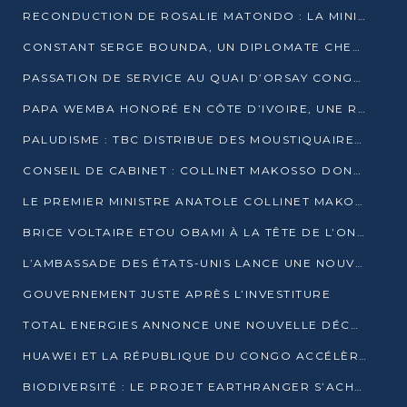
RECONDUCTION DE ROSALIE MATONDO : LA MINISTRE PROMET D’ACCÉLÉRER LE TRAITEMENT DES DOSSIERS ET DE RELEVER DE NOUVEAUX DÉFIS
CONSTANT SERGE BOUNDA, UN DIPLOMATE CHEVRONNÉ AUX COMMANDES DES AFFAIRES ÉTRANGÈRES
PASSATION DE SERVICE AU QUAI D’ORSAY CONGOLAIS : GAKOSSO PASSE LE FLAMBEAU À BOUNDA
PAPA WEMBA HONORÉ EN CÔTE D’IVOIRE, UNE RUE PORTE DÉSORMAIS SON NOM
PALUDISME : TBC DISTRIBUE DES MOUSTIQUAIRES DANS DEUX CSI DE BRAZZAVILLE
CONSEIL DE CABINET : COLLINET MAKOSSO DONNE SES DERNIÈRES ORIENTATIONS
LE PREMIER MINISTRE ANATOLE COLLINET MAKOSSO DÉMISSIONNE AVEC SON GOUVERNEMENT
BRICE VOLTAIRE ETOU OBAMI À LA TÊTE DE L’ONEC-C POUR TROIS ANS
L’AMBASSADE DES ÉTATS-UNIS LANCE UNE NOUVELLE COHORTE DU PROGRAMME ACCESS MICRO-SCHOLARSHIP
GOUVERNEMENT JUSTE APRÈS L’INVESTITURE
TOTAL ENERGIES ANNONCE UNE NOUVELLE DÉCOUVERTE D’HYDROCARBURES SUR LE PERMIS MOHO AU LARGE DU CONGO
HUAWEI ET LA RÉPUBLIQUE DU CONGO ACCÉLÈRENT LEUR PARTENARIAT
BIODIVERSITÉ : LE PROJET EARTHRANGER S’ACHÈVE, MAIS LES DÉFIS DEMEURENT