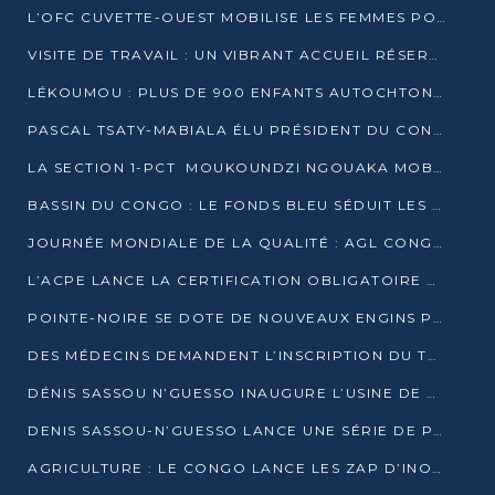
L’OFC CUVETTE-OUEST MOBILISE LES FEMMES POUR ACCUEILLIR LE PRÉSIDENT DE LA RÉPUBLIQUE
VISITE DE TRAVAIL : UN VIBRANT ACCUEIL RÉSERVÉ À DENIS SASSOU-N’GUESSO PAR L’ASSOCIATION « LES AMIS DE WOMO »
LÉKOUMOU : PLUS DE 900 ENFANTS AUTOCHTONES REÇOIVENT DES KITS SCOLAIRES GRÂCE À L’ESPACE OPOKO
PASCAL TSATY-MABIALA ÉLU PRÉSIDENT DU CONSEIL NATIONAL DE L’UPADS
LA SECTION 1-PCT MOUKOUNDZI NGOUAKA MOBILISE 100 000 FCFA POUR LE 6ᵉ CONGRÈS DU PARTI
BASSIN DU CONGO : LE FONDS BLEU SÉDUIT LES BAILLEURS À BELÉM
JOURNÉE MONDIALE DE LA QUALITÉ : AGL CONGO FORME ET SENSIBILISE LES JEUNES TALENTS
L’ACPE LANCE LA CERTIFICATION OBLIGATOIRE DES CONTRATS DE TRAVAIL DES TRANSPORTEURS
POINTE-NOIRE SE DOTE DE NOUVEAUX ENGINS POUR L’ASSAINISSEMENT ET L’ENTRETIEN ROUTIER
DES MÉDECINS DEMANDENT L’INSCRIPTION DU TRAITEMENT DU PIED-BOT DANS LES CURSUS UNIVERSITAIRES
DÉNIS SASSOU N’GUESSO INAUGURE L’USINE DE VALORISATION DU GAZ ASSOCIÉ
DENIS SASSOU-N’GUESSO LANCE UNE SÉRIE DE PROJETS DANS LE KOUILOU
AGRICULTURE : LE CONGO LANCE LES ZAP D’INONI ET YONO