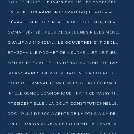
POINTE-NOIRE : LE PAPN ÉVALUE LES AVANCÉES DU MÔLE EST
ÉNERGIE : UN RAPPORT STRATÉGIQUE POUR ACCÉLÉRER LA TRANSITION AU CONGO
DÉPARTEMENT DES PLATEAUX : BOUEMBA, UN VIVIER ÉCONOMIQUE PRÊT À EXPLOSER
GOMA TSÉ-TSÉ : PLUS DE 50 JEUNES FILLES MÈRES SENSIBILISÉES À LA SANTÉ SEXUELLE
QUALIF AU MONDIAL : LE GOUVERNEMENT DÉCLARE LA JOURNÉE DU 1ER AVRIL 2026 CHÔMÉE ET PAYÉE
BRAZZAVILLE PROMET DE « SURVEILLER LE FLEUVE » APRÈS LA QUALIFICATION DE LA RDC AU MONDIAL
MÉDIAS ET ÉGALITÉ : UN DÉBAT AUTOUR DU LIVRE « CES FEMMES QUI REPRENNENT LE POUVOIR SUR LEUR VIE »
60 ANS APRÈS, LA RDC RETROUVE LA COUPE DU MONDE
CONGO TERMINAL FORME PLUS DE 100 ÉTUDIANTS AUX TECHNIQUES D’EMBAUCHE
INTELLIGENCE ÉCONOMIQUE : PATRICE PASSY THÉORISE UNE STRATÉGIE ADAPTÉE AUX CONTEXTES FRAGMENTÉS
PRÉSIDENTIELLE : LA COUR CONSTITUTIONNELLE CONFIRME LA VICTOIRE DE SASSOU NGUESSO AVEC 94,90 % DES SUFFRAGES
RDC : PLUS DE 500 AGENTS DE LA RTNC À LA RETRAITE, UNE PAGE SE TOURNE
ONU : L’UNION AFRICAINE SOUTIENT LA CANDIDATURE DE MACKY SALL
MADIBOU PLONGÉ DANS LE NOIR MALGRÉ L’INSTALLATION D’UN NOUVEAU TRANSFORMATEUR