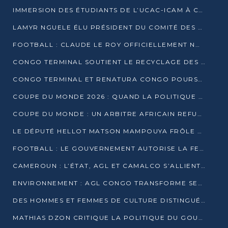
IMMERSION DES ÉTUDIANTS DE L’UCAC-ICAM À CONGO TERMINAL
LAMYR NGUELE ÉLU PRÉSIDENT DU COMITÉ DES MEMBRES D’HONNEUR DU PCT
FOOTBALL : CLAUDE LE ROY OFFICIELLEMENT NOMMÉ SÉLECTIONNEUR DU CONGO
CONGO TERMINAL SOUTIENT LE RECYCLAGE DES DÉCHETS PLASTIQUES À POINTE-NOIRE
CONGO TERMINAL ET RENATURA CONGO POURSUIVENT LEUR COMBAT POUR LA BIODIVERSITÉ
COUPE DU MONDE 2026 : QUAND LA POLITIQUE MENACE L’UNIVERSALITÉ DU FOOTBALL
COUPE DU MONDE : UN ARBITRE AFRICAIN REFUSÉ À L’ENTRÉE DES ÉTATS-UNIS
LE DÉPUTÉ HELLOT MATSON MAMPOUYA FRÔLE LA MORT LORS D’UNE EMBUSCADE DZNS LE POOL
FOOTBALL : LE GOUVERNEMENT AUTORISE LA FECOFOOT À OCCUPER LES COMPLEXES SPORTIFS
CAMEROUN : L’ÉTAT, AGL ET CAMALCO S’ALLIENT POUR UN MÉGA-PROJET FERROVIAIRE
ENVIRONNEMENT : AGL CONGO TRANSFORME SES DÉCHETS EN OUTILS DE FORMATION
DES HOMMES ET FEMMES DE CULTURE DISTINGUÉS POUR LEUR ENGAGEMENT PAR BANTOU CULTURE
MATHIAS DZON CRITIQUE LA POLITIQUE DU GOUVERNEMENT ET ALERTE SUR LA DETTE DU CONGO