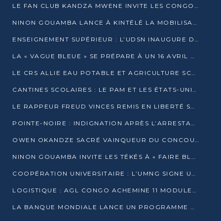
LE FAN CLUB KANDZA MWENE INVITE LES CONGOLAIS À UNE FORTE AFFLUENCE AU STADE DE KINTÉLÉ
NINON GOUAMBA LANCE À KINTÉLÉ LA MOBILISATION POUR L’INVESTITURE DR DSN
ENSEIGNEMENT SUPÉRIEUR : L’UDSN INAUGURE DES LABORATOIRES POUR BOOSTER LA FORMATION PRATIQUE
LA « VAGUE BLEUE » SE PRÉPARE À UN 16 AVRIL HISTORIQUE
LE CRS ALLIE EAU POTABLE ET AGRICULTURE SCOLAIRE AU CŒUR DE LA TRANSFORMATION DES ÉCOLES RURALES
CANTINES SCOLAIRES : LE PAM ET LES ÉTATS-UNIS AU CONTACT DES ÉCOLIERS DE KINKALA
LE RAPPEUR FREUD VINCES REMIS EN LIBERTÉ SOUS PRESSION MÉDIATIQUE
POINTE-NOIRE : INDIGNATION APRÈS L’ARRESTATION DU RAPPEUR FREUD VINCES
OWEN OKANDZE SACRÉ VAINQUEUR DU CONCOURS SLAM POUR LA VIE
NINON GOUAMBA INVITE LES TÉKÉS À « FAIRE BLOC » POUR PESER DANS LE DÉBAT NATIONAL
COOPÉRATION UNIVERSITAIRE : L’UMNG SIGNE UN ACCORD STRATÉGIQUE AVEC L’UNIVERSITÉ HAINAN EN CHINE
LOGISTIQUE : AGL CONGO ACHEMINE 11 MODULES GÉANTS JUSQU’À BRAZZAVILLE
LA BANQUE MONDIALE LANCE UN PROGRAMME DE 394 MILLIONS DE DOLLARS POUR LE BASSIN DU CONGO