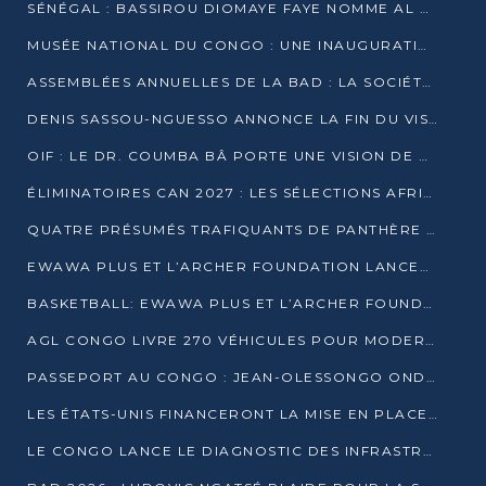
SÉNÉGAL : BASSIROU DIOMAYE FAYE NOMME AL AMINOU LÔ PREMIER MINISTRE
MUSÉE NATIONAL DU CONGO : UNE INAUGURATION PORTEUSE D’ESPOIR POUR LA CULTURE
ASSEMBLÉES ANNUELLES DE LA BAD : LA SOCIÉTÉ CIVILE CONGOLAISE À LA RECHERCHE DE PARTENAIRES POUR SES PROJETS
DENIS SASSOU-NGUESSO ANNONCE LA FIN DU VISA POUR LES AFRICAINS EN 2027
OIF : LE DR. COUMBA BÂ PORTE UNE VISION DE DIALOGUE, DE STABILITÉ ET DE RÉFORME À LA TÊTE
ÉLIMINATOIRES CAN 2027 : LES SÉLECTIONS AFRICAINES CONNAISSENT LEURS ADVERSAIRES
QUATRE PRÉSUMÉS TRAFIQUANTS DE PANTHÈRE ARRÊTÉS À EWO
EWAWA PLUS ET L’ARCHER FOUNDATION LANCENT UN CAMP DE BASKET POUR LES JEUNES À BRAZZAVILLE
BASKETBALL: EWAWA PLUS ET L’ARCHER FOUNDATION LANCENT UN CAMP POUR LES JEUNES
AGL CONGO LIVRE 270 VÉHICULES POUR MODERNISER LE TRANSPORT URBAIN
PASSEPORT AU CONGO : JEAN-OLESSONGO ONDAYE VEUT METTRE FIN AUX LENTEURS ADMINISTRATIVES
LES ÉTATS-UNIS FINANCERONT LA MISE EN PLACE DE JUSQU’À 50 CLINIQUES DE LUTTE CONTRE L’EBOLA
LE CONGO LANCE LE DIAGNOSTIC DES INFRASTRUCTURES SPORTIVES DU COMPLEXE DE KINTÉLÉ