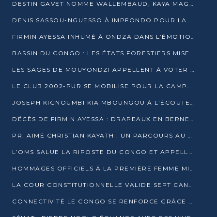
DESTIN GAVET NOMME WALLEMBAUD, KAYA MAGANE, BOUDZIKA ET MBOUSSA-ELLAH AUX COMMANDES DE SA CAMPAGNE
DENIS SASSOU-NGUESSO À IMPFONDO POUR LANCER LE CORRIDOR 13
FIRMIN AYESSA INHUMÉ À ONDZA DANS L’ÉMOTION ET LE RECUEILLEMENT
BASSIN DU CONGO : LES ÉTATS FORESTIERS MISENT SUR LES MARCHÉS CARBONE
LES SAGES DE MOUYONDZI APPELLENT À VOTER DENIS SASSOU-NGUESSO
LE CLUB 2002-PUR SE MOBILISE POUR LA CAMPAGNE
JOSEPH KIGNOUMBI KIA MBOUNGOU À L’ÉCOUTE DE TALANGAÏ
DÉCÈS DE FIRMIN AYESSA : DRAPEAUX EN BERNE LUNDI
PR. AIMÉ CHRISTIAN KAYATH : UN PARCOURS AU SERVICE DE LA RECHERCHE ET DE L’INNOVATION
L’OMS SALUE LA RIPOSTE DU CONGO ET APPELLE À DES RÉFORMES DURABLES
HOMMAGES OFFICIELS À LA PREMIÈRE FEMME MINISTRE DU CONGO
LA COUR CONSTITUTIONNELLE VALIDE SEPT CANDIDATURES POUR LA PRÉSIDENTIELLE
CONNECTIVITÉ LE CONGO SE RENFORCE GRÂCE AU CÂBLE 2AFRICA