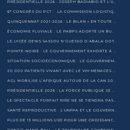
PRÉSIDENTIELLE 2026 : JOSEPH BADIABIO ET L’UDH-YUKI JOUENT LA PRUDENCE
6ᵉ CONGRÈS DU PCT : LA COMMISSION LOGISTIQUE ASSURE LA DISTRIBUTION DES KITS
QUINQUENNAT 2021-2026 : LE BILAN « EN TOUTE TRANSPARENCE » PRÉSENTÉ À LA PRESSE
ÉCONOMIE FLUVIALE : LE PABPS ADOPTE UN BUDGET 2026 DE PLUS DE 2,7 MILLIARDS FCFA
LE LYCÉE DENIS SASSOU N’GUESSO D’ABALA DOTÉ D’UNE SALLE MULTIMÉDIA
POINTE-NOIRE : LE GOUVERNEMENT EXHORTE À UN USAGE RESPONSABLE DU NOUVEAU MATÉRIEL MUNICIPAL
SITUATION SOCIOÉCONOMIQUE : LE GOUVERNEMENT INTERPELLÉ DEVANT LE SÉNAT
20.000 PATIENTS VIVANT AVEC LE VIH MENACÉS D’ARRÊT DE TRAITEMENT
AGL MOBILISE L’AFRIQUE AUTOUR DE LA CAN 2025
PRÉSIDENTIELLE 2026 : LA FORCE PUBLIQUE SE PRÉPARE À SÉCURISER LE SCRUTIN
LE SPECTACLE FORFAIT RIRE NE SE TIENDRA PAS LE 1ER JANVIER
SANTÉ REPRODUCTIVE : L’UNFPA ET LE GOUVERNEMENT AFFINENT LES PRIORITÉS DE 2026
PLUS DE 13 MILLIONS USD POUR UNE CROISSANCE VERTE ET SOUVERAINE
CONGO–HAND-BALL : LE TOURNOI DE COHÉSION ET DE FRATERNITÉ ALLUME SES LAMPIONS À BRAZZAVILLE