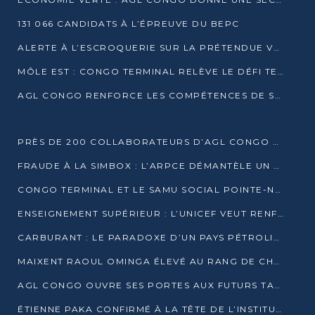
131 066 CANDIDATS À L’ÉPREUVE DU BEPC
ALERTE À L’ESCROQUERIE SUR LA PRÉTENDUE VENTE DE PARCELLES AFAT
MÔLE EST : CONGO TERMINAL RELÈVE LE DÉFI TECHNIQUE DES SABLES BITUMINEUX
AGL CONGO RENFORCE LES COMPÉTENCES DE SES ÉQUIPES AVEC LA CERTIFICATION CACES® R483
PRÈS DE 200 COLLABORATEURS D’AGL CONGO EN FORMATION JUSQU’EN JUILLET
FRAUDE À LA SIMBOX : L’ARPCE DÉMANTÈLE UN RÉSEAU UTILISANT DES CARTES SIM OUGANDAISES
CONGO TERMINAL ET LE SAMU SOCIAL POINTE-NOIRE RENOUVELLENT LEUR PARTENARIAT EN FAVEUR DES JEUNES VULNÉRABLES
ENSEIGNEMENT SUPÉRIEUR : L’UNICEF VEUT RENFORCER LA RECHERCHE SUR LES QUESTIONS DE L’ENFANCE
CARBURANT : LE PARADOXE D’UN PAYS PÉTROLIER CONFRONTÉ À DES PÉNURIES RÉCURRENTES
MAIXENT RAOUL OMINGA ÉLEVÉ AU RANG DE CHEVALIER DE L’ORDRE DE L’AMITIÉ ENTRE LA RUSSIE ET LE CONGO
AGL CONGO OUVRE SES PORTES AUX FUTURS TALENTS DE LA LOGISTIQUE
ÉTIENNE PAKA CONFIRMÉ À LA TÊTE DE L’INSTITUT GÉOGRAPHIQUE NATIONAL