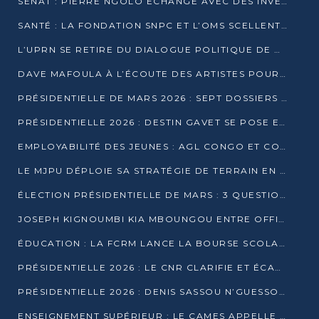
SÉNAT : PIERRE NGOLO ÉCHANGE AVEC DES INVESTISSEURS DU NUMÉRIQUE
SANTÉ : LA FONDATION SNPC ET L’OMS SCELLENT UN PARTENARIAT STRATÉGIQUE DE TROIS ANS
L’UPRN SE RETIRE DU DIALOGUE POLITIQUE DE DJAMBALA : TENSIONS DANS LE PRÉ-ÉLECTORAL CONGOLAIS
DAVE MAFOULA À L’ÉCOUTE DES ARTISTES POUR REDÉFINIR SA POLITIQUE CULTURELLE
PRÉSIDENTIELLE DE MARS 2026 : SEPT DOSSIERS DE CANDIDATURE ENREGISTRÉS À LA CLÔTURE DES DÉPÔTS
PRÉSIDENTIELLE 2026 : DESTIN GAVET SE POSE EN CANDIDAT DU « RAS-LE-BOL »
EMPLOYABILITÉ DES JEUNES : AGL CONGO ET CONGO TERMINAL S’ALLIENT À UCAC-ICAM
LE MJPU DÉPLOIE SA STRATÉGIE DE TERRAIN EN FAVEUR DE DSN
ÉLECTION PRÉSIDENTIELLE DE MARS : 3 QUESTIONS À UN EXPERT CONGOLAIS DE LA CYBERSÉCURITÉ
JOSEPH KIGNOUMBI KIA MBOUNGOU ENTRE OFFICIELLEMENT EN COURSE POUR LA PRÉSIDENTIELLE
ÉDUCATION : LA FCRM LANCE LA BOURSE SCOLAIRE FRANCINE-NTOUMI POUR PROMOUVOIR LES FILIÈRES SCIENTIFIQUES
PRÉSIDENTIELLE 2026 : LE CNR CLARIFIE ET ÉCARTE LA CANDIDATURE DU PASTEUR NTUMI
PRÉSIDENTIELLE 2026 : DENIS SASSOU N’GUESSO ANNONCE OFFICIELLEMENT SA CANDIDATURE
ENSEIGNEMENT SUPÉRIEUR : LE CAMES APPELLE À UNE UNIVERSITÉ AFRICAINE AXÉE SUR L’EMPLOYABILITÉ