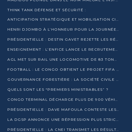
THINK TANK DÉFENSE ET SÉCURITÉ :
ANTICIPATION STRATÉGIQUE ET MOBILISATION CITOYENNE POUR NOTRE SOUVERAINETÉ NATIONALE
HENRI DJOMBO À L’HONNEUR POUR LA JOURNÉE MONDIALE DU THÉÂTRE
PRÉSIDENTIELLE : DESTIN GAVET REJETTE LES RÉSULTATS ET APPELLE À UN DIALOGUE NATIONAL
ENSEIGNEMENT : L’ENFICE LANCE LE RECRUTEMENT DE SA PREMIÈRE PROMOTION DE PROFESSEURS DES ÉCOLES
AGL MET SUR RAIL UNE LOCOMOTIVE DE 83 TONNES À POINTE-NOIRE
FOOTBALL : LE CONGO OBTIENT LE PROJET FIFA ARENA POUR SES 15 DÉPARTEMENTS
GOUVERNANCE FORESTIÈRE : LA SOCIÉTÉ CIVILE CONGOLAISE AFFICHE SES PRIORITÉS POUR 2026
QUELS SONT LES “PREMIERS MINISTRABLES” ?
CONGO TERMINAL DÉCHARGE PLUS DE 900 VÉHICULES EN QUELQUES HEURES
PRÉSIDENTIELLE : DAVE MAFOULA CONTESTE LES RÉSULTATS PROVISOIRES
LA DGSP ANNONCE UNE RÉPRESSION PLUS STRICTE CONTRE LES MOTO-TAXIS
PRÉSIDENTIELLE : LA CNEI TRANSMET LES RÉSULTATS PROVISOIRES À LA COUR CONSTITUTIONNELLE