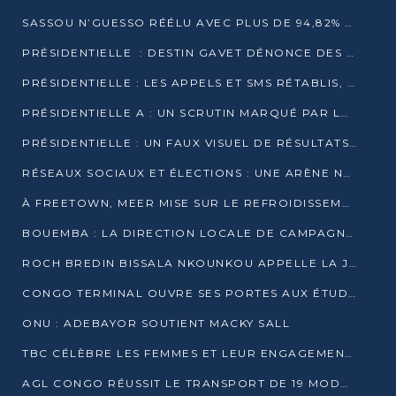
SASSOU N’GUESSO RÉÉLU AVEC PLUS DE 94,82% DES VOIX
PRÉSIDENTIELLE : DESTIN GAVET DÉNONCE DES IRRÉGULARITÉS ET REVENDIQUE LA VICTOIRE
PRÉSIDENTIELLE : LES APPELS ET SMS RÉTABLIS, INTERNET RESTE BLOQUÉ
PRÉSIDENTIELLE A : UN SCRUTIN MARQUÉ PAR LA COUPURE D’INTERNET ET UNE AFFLUENCE TIMIDE À BRAZZAVILLE
PRÉSIDENTIELLE : UN FAUX VISUEL DE RÉSULTATS CIRCULE
RÉSEAUX SOCIAUX ET ÉLECTIONS : UNE ARÈNE NUMÉRIQUE EN PLEINE MUTATION AU CONGO
À FREETOWN, MEER MISE SUR LE REFROIDISSEMENT PASSIF FACE À LA CHALEUR EXTRÊME
BOUEMBA : LA DIRECTION LOCALE DE CAMPAGNE DE DENIS SASSOU N’GUESSO MULTIPLIE LES ACTIVITÉS DE MOBILISATION
ROCH BREDIN BISSALA NKOUNKOU APPELLE LA JEUNESSE DE GOMA TSÉ-TSÉ À UN VOTE MASSIF POUR DENIS SASSOU NGUESSO
CONGO TERMINAL OUVRE SES PORTES AUX ÉTUDIANTS EN TRANSPORT ET LOGISTIQUE
ONU : ADEBAYOR SOUTIENT MACKY SALL
TBC CÉLÈBRE LES FEMMES ET LEUR ENGAGEMENT À L’OCCASION DU 8 MARS
AGL CONGO RÉUSSIT LE TRANSPORT DE 19 MODULES HORS GABARIT ENTRE POINTE-NOIRE ET BRAZZAVILLE