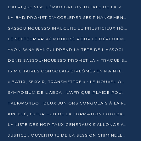
L’AFRIQUE VISE L’ÉRADICATION TOTALE DE LA POLIOMYÉLITE D’ICI 2026
LA BAD PROMET D’ACCÉLÉRER SES FINANCEMENTS AVEC LE MINISTÈRE DE L’ASSAINISSEMENT
SASSOU NGUESSO INAUGURE LE PRESTIGIEUX HÔTEL KEMPINSKI BRAZZAVILLE
LE SECTEUR PRIVÉ MOBILISÉ POUR LE DÉPLOIEMENT DE 19 MINI-CENTRALES SOLAIRES
YVON SANA BANGUI PREND LA TÊTE DE L’ASSOCIATION DES BANQUES CENTRALES AFRICAINES
DENIS SASSOU-NGUESSO PROMET LA « TRAQUE SANS RELÂCHE » DU GRAND BANDITISME
13 MILITAIRES CONGOLAIS DIPLÔMÉS EN MAINTENANCE INDUSTRIELLE APRÈS TROIS ANS DE FORMATION À L’UNIVERSITÉ MARIEN-NGOUABI
« BÂTIR, SERVIR, TRANSMETTRE » : LE NOUVEL OUVRAGE QUI INTERPELLE LES COLLECTIVITÉS
SYMPOSIUM DE L’ABCA : L’AFRIQUE PLAIDE POUR UN FINANCEMENT CLIMATIQUE ÉQUITABLE
TAEKWONDO : DEUX JUNIORS CONGOLAIS À LA FINALE D’OPEN SYRIES 2025 À ABIDJAN
KINTELÉ, FUTUR HUB DE LA FORMATION FOOTBALLISTIQUE AFRICAINE ?
LA LISTE DES HÔPITAUX GÉNÉRAUX S’ALLONGE AU CONGO
JUSTICE : OUVERTURE DE LA SESSION CRIMINELLE À BRAZZAVILLE AVEC 52 DOSSIERS AU RÔLE