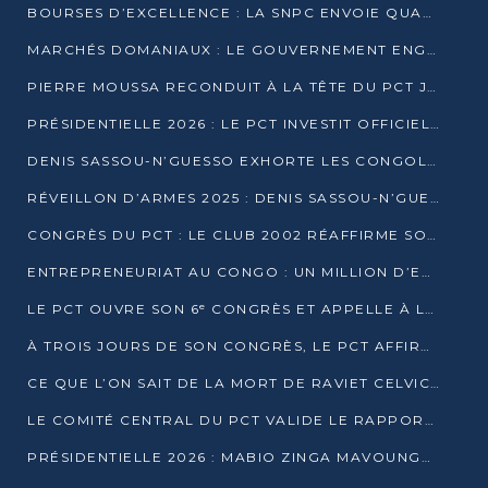
BOURSES D’EXCELLENCE : LA SNPC ENVOIE QUATRE NOUVEAUX TALENTS CONGOLAIS SE FORMER À BAKOU
MARCHÉS DOMANIAUX : LE GOUVERNEMENT ENGAGE LA STRUCTURATION DES TAXES D’ASSAINISSEMENT
PIERRE MOUSSA RECONDUIT À LA TÊTE DU PCT JUSQU’EN 2031
PRÉSIDENTIELLE 2026 : LE PCT INVESTIT OFFICIELLEMENT DENIS SASSOU NGUESSO
DENIS SASSOU-N’GUESSO EXHORTE LES CONGOLAIS À L’UNITÉ ET AU FAIR-PLAY DÉMOCRATIQUE EN 2026
RÉVEILLON D’ARMES 2025 : DENIS SASSOU-N’GUESSO GARANTIT DES ÉLECTIONS 2026 PAISIBLES ET SÉCURISÉES
CONGRÈS DU PCT : LE CLUB 2002 RÉAFFIRME SON SOUTIEN À DENIS SASSOU-N’GUESSO POUR 2026
ENTREPRENEURIAT AU CONGO : UN MILLION D’EUROS POUR FINANCER LES STARTUPS DÈS 2026
LE PCT OUVRE SON 6ᵉ CONGRÈS ET APPELLE À LA CANDIDATURE DE DENIS SASSOU NGUESSO
À TROIS JOURS DE SON CONGRÈS, LE PCT AFFIRME AVOIR ATTEINT TOUS SES OBJECTIFS
CE QUE L’ON SAIT DE LA MORT DE RAVIET CELVIC N’TSIANTSIE
LE COMITÉ CENTRAL DU PCT VALIDE LE RAPPORT DU CONGRÈS ET SOUTIENT DENIS SASSOU N’GUESSO
PRÉSIDENTIELLE 2026 : MABIO ZINGA MAVOUNGOU DÉCLARE SA CANDIDATURE ET CHARGE LE BILAN DU PCT