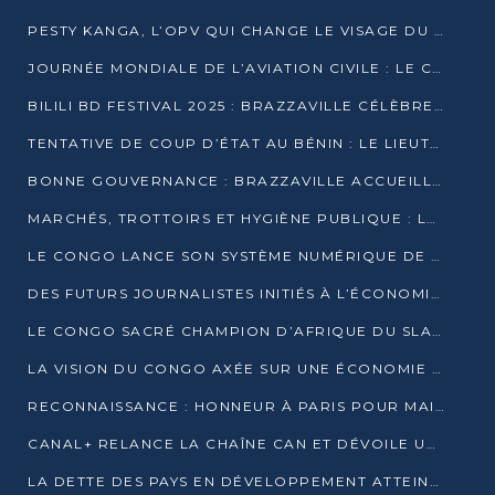
PESTY KANGA, L’OPV QUI CHANGE LE VISAGE DU REPORTAGE AU CONGO
JOURNÉE MONDIALE DE L’AVIATION CIVILE : LE CONGO MISE SUR L’INNOVATION ET LA SÉCURITÉ
BILILI BD FESTIVAL 2025 : BRAZZAVILLE CÉLÈBRE DIX ANS DE CRÉATION GRAPHIQUE AFRICAINE
TENTATIVE DE COUP D’ÉTAT AU BÉNIN : LE LIEUTENANT-COLONEL TIGRI S’AUTOPROCLAME CHEF D’UN COMITÉ MILITAIRE
BONNE GOUVERNANCE : BRAZZAVILLE ACCUEILLE LES PREMIÈRES JOURNÉES CONGOLAISES DE L’ÉVALUATION
MARCHÉS, TROTTOIRS ET HYGIÈNE PUBLIQUE : LE GOUVERNEMENT DURCIT LE TON
LE CONGO LANCE SON SYSTÈME NUMÉRIQUE DE VÉRIFICATION DU BOIS
DES FUTURS JOURNALISTES INITIÉS À L’ÉCONOMIE BLEUE DURABLE
LE CONGO SACRÉ CHAMPION D’AFRIQUE DU SLAM 2025
LA VISION DU CONGO AXÉE SUR UNE ÉCONOMIE BAS CARBONE AU RENDEZ-VOUS DE MONACO 2025
RECONNAISSANCE : HONNEUR À PARIS POUR MAIXENT RAOUL OMINGA
CANAL+ RELANCE LA CHAÎNE CAN ET DÉVOILE UNE OFFRE EXCEPTIONNELLE POUR DÉCEMBRE
LA DETTE DES PAYS EN DÉVELOPPEMENT ATTEINT UN SOMMET HISTORIQUE ENTRE 2022 ET 2024