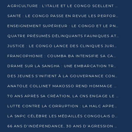
AGRICULTURE : L’ITALIE ET LE CONGO SCELLENT UN PARTENARIAT POUR UNE PRODUCTION LOCALE DURABLE
SANTÉ : LE CONGO PASSE EN REVUE LES PERFORMANCES DE SES HÔPITAUX À MI-PARCOURS
ENSEIGNEMENT SUPÉRIEUR : LE CONGO ET LE PNUD VEULENT RAPPROCHER LA FORMATION UNIVERSITAIRE DES BESOINS DU MARCHÉ DE L’EMPLOI
QUATRE PRÉSUMÉS DÉLINQUANTS FAUNIQUES ATTENDUS DEVANT LA JUSTICE POUR TRAFIC D’IVOIRE
JUSTICE : LE CONGO LANCE DES CLINIQUES JURIDIQUES POUR RAPPROCHER LE DROIT DES CITOYENS
FRANCOPHONIE : COUMBA BA INTENSIFIE SA CAMPAGNE POUR LA SUCCESSION À LA TÊTE DE L’OIF
DRAME SUR LA SANGHA : UNE EMBARCATION TRANSPORTANT DES FIDÈLES DE « NZAMBÉ YA L’HUILE » FAIT NAUFRAGE À OUESSO
DES JEUNES S’INITIENT À LA GOUVERNANCE CONTINENTALE À BRAZZAVILLE
ANATOLE COLLINET MAKOSSO REND HOMMAGE À JEAN-PAUL PIGASSE
70 ANS APRÈS SA CRÉATION, LA CNS ENGAGE LE VIRAGE DE LA DIGITALISATION
LUTTE CONTRE LA CORRUPTION : LA HALC APPELLE À PASSER DES DISCOURS AUX ACTES
LA SNPC CÉLÈBRE LES MÉDAILLÉS CONGOLAIS DES OLYMPIADES PANAFRICAINES DE MATHÉMATIQUES 2026
66 ANS D’INDÉPENDANCE, 30 ANS D’AGRESSION RWANDAISE : 4 PRÉSIDENCES, UN ÉCHEC COLLECTIF