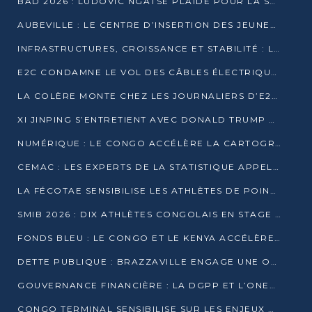
BAD 2026 : LUDOVIC NGATSÉ PLAIDE POUR LA SOUVERAINETÉ FINANCIÈRE AFRICAINE
AUBEVILLE : LE CENTRE D’INSERTION DES JEUNES PRÊT À OUVRIR SES PORTES
INFRASTRUCTURES, CROISSANCE ET STABILITÉ : LA GUINÉE AFFÛTE SES AMBITIONS
E2C CONDAMNE LE VOL DES CÂBLES ÉLECTRIQUES APRÈS UNE VIDÉO VIRALE
LA COLÈRE MONTE CHEZ LES JOURNALIERS D’E2C QUI DÉNONCENT 20 ANS DE PRÉCARITÉ
XI JINPING S’ENTRETIENT AVEC DONALD TRUMP À BEIJING
NUMÉRIQUE : LE CONGO ACCÉLÈRE LA CARTOGRAPHIE DE SES INFRASTRUCTURES DIGITALES
CEMAC : LES EXPERTS DE LA STATISTIQUE APPELLENT À RENFORCER LA SÉCURISATION DES DONNÉES
LA FÉCOTAE SENSIBILISE LES ATHLÈTES DE POINTE-NOIRE À L’HYGIÈNE ALIMENTA
SMIB 2026 : DIX ATHLÈTES CONGOLAIS EN STAGE AU KENYA
FONDS BLEU : LE CONGO ET LE KENYA ACCÉLÈRENT LA MOBILISATION DES FINANCEMENTS
DETTE PUBLIQUE : BRAZZAVILLE ENGAGE UNE OPÉRATION DE RACHAT DE 575 MILLIONS DE DOLLARS
GOUVERNANCE FINANCIÈRE : LA DGPP ET L’ONEC-C VERS UN PARTENARIAT POUR ASSAINIR LES ENTREPRISES PUBLIQUES
CONGO TERMINAL SENSIBILISE SUR LES ENJEUX DE LA SANTÉ MENTALE EN