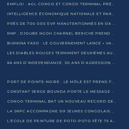
EMPLOI : AGL CONGO ET CONGO TERMINAL PRÉSÉLECTIONNENT PLUS DE 70 JEUNES À POINTE-NOIRE
INTELLIGENCE ÉCONOMIQUE NATIONALE ET PARTENARIATS INTERNATIONAUX : VERS UNE DOCTRINE SOUVERAINE DE SÉCURITÉ ÉCONOMIQUE
PRÈS DE 700 000 EVP MANUTENTIONNÉS EN SIX MOIS PAR CONGO TERMINAL
RNP : DJOUBE NGOH CHARNEL BERICHE PREND LES RÊNES DU PARTI
BURKINA FASO : LE GOUVERNEMENT LANCE « VACANCES UTILES 2026 » POUR FORMER LES ÉLÈVES À 15 MÉTIERS
LES DIABLES ROUGES TERMINENT DEUXIÈMES AU CHAMPIONNAT D’AFRIQUE ZONE 3
66 ANS D’INDEPENDANCE, 30 ANS D’AGRESSION RWAN DAISE : 4 PRESIDENCES, UN ECHEC COLLECTIF
PORT DE POINTE-NOIRE : LE MÔLE EST PREND FORME ET VISE LES GÉANTS DES MERS
CONSTANT SERGE BOUNDA PORTE LE MESSAGE DE COMPASSION DE DENIS SASSOU NGUESSO EN IRAN
CONGO TERMINAL BAT UN NOUVEAU RECORD DE PRODUCTIVITÉ AU PORT DE POINTE-NOIRE
LA SNPC ACCOMPAGNE SIX JEUNES CONGOLAIS AUX OLYMPIADES PANAFRICAINES DE MATHÉMATIQUES
L’ÉCOLE DE PEINTURE DE POTO-POTO FÊTE 75 ANS AU SERVICE DE L’ART CONGOLAIS