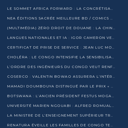
LE SOMMET AFRICA FORWARD : LA CONCRÉTISATION DE PARTENARIATS ÉQUILIBRÉS ET TOURNÉS VERS L’AVENIR ENTRE LE CONTINENT AFRICAIN ET LA FRANCE
NEA ÉDITIONS SACRÉE MEILLEURE BD / COMICS D’AFRIQUE AU KENYA
(MULTIMÉDIA) ZÉRO DROIT DE DOUANE : LA CHINE ET L’AFRIQUE VERS UNE PROXIMITÉ SANS PRÉCÉDENT (PAPIER GÉNÉRAL)
LANGUES NATIONALES ET IA : IGOR CAMERON VEUT ARRIMER LA STRATÉGIE IA À LA LOI SUR LA RECHERCHE
CERTIFICAT DE PRISE DE SERVICE : JEAN LUC MOUTHOU DÉMENT UNE « FAKE NEWS »
CHOLÉRA : LE CONGO INTENSIFIE LA SENSIBILISATION AU MARCHÉ DE TALANGAÏ
L’ORDRE DES INGÉNIEURS DU CONGO VEUT RENFORCER L’ÉTHIQUE ET LA CRÉDIBILITÉ DE LA PROFESSION
COSERCO : VALENTIN BOWAO ASSURERA L’INTÉRIM À LA TÊTE DU BUREAU EXÉCUTIF NATIONAL
MAMADI DOUMBOUYA DISTINGUÉ PAR LE PRIX « SUPER GRAND BÂTISSEUR BABACAR N’DIAYE »
BOTSWANA : L’ANCIEN PRÉSIDENT FESTUS MOGAE EST MORT À 86 ANS
UNIVERSITÉ MARIEN NGOUABI : ALFRED ROMUALD NGUYA POATY SOUTIENT UNE THÈSE SUR LE PARADOXE DE LA CROISSANCE EN ZONE CEMAC
LA MINISTRE DE L’ENSEIGNEMENT SUPÉRIEUR TRACE SA FEUILLE DE ROUTE
RENATURA ÉVEILLE LES FAMILLES DE CONGO TERMINAL À LA PROTECTION DE L’ENVIRONNEMENT