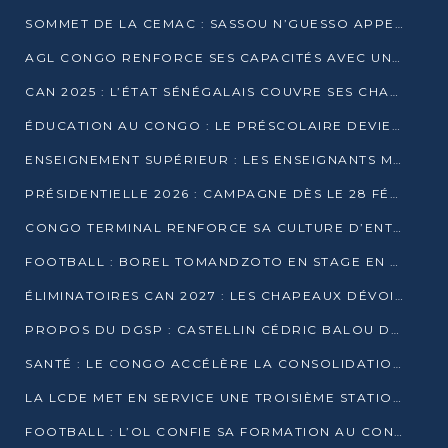
SOMMET DE LA CEMAC : SASSOU N’GUESSO APPELLE À LA VIGILANCE FACE AUX RISQUES ÉCONOMIQUES
AGL CONGO RENFORCE SES CAPACITÉS AVEC UNE GRUE DE 250 TONNES
CAN 2025 : L’ÉTAT SÉNÉGALAIS COUVRE SES CHAMPIONS D’AFRIQUE DE RÉCOMPENSES EXCEPTIONNELLES
ÉDUCATION AU CONGO : LE PRÉSCOLAIRE DEVIENT OBLIGATOIRE, LE BTS CONSACRÉ DIPLÔME D’ÉTAT
ENSEIGNEMENT SUPÉRIEUR : LES ENSEIGNANTS MAINTIENNENT LA GRÈVE ET EXIGENT UN ACCORD ÉCRIT AVEC L’ÉTAT
PRÉSIDENTIELLE 2026 : CAMPAGNE DÈS LE 28 FÉVRIER, SCRUTIN LES 12 ET 15 MARS
CONGO TERMINAL RENFORCE SA CULTURE D’ENTREPRISE AVEC LE PROGRAMME « WIN TOGETHER »
FOOTBALL : BOREL TOMANDZOTO EN STAGE EN ESPAGNE AVEC POLISSYA FC
ÉLIMINATOIRES CAN 2027 : LES CHAPEAUX DÉVOILÉS, LE CONGO FIXÉ SUR SON SORT
PROPOS DU DGSP : CASTELLIN CÉDRIC BALOU DÉNONCE DES PROPOS INTIMIDANTS
SANTÉ : LE CONGO ACCÉLÈRE LA CONSOLIDATION DE L’OFFRE DE SOINS
LA LCDE MET EN SERVICE UNE TROISIÈME STATION D’EAU POTABLE À MFILOU
FOOTBALL : L’OL CONFIE SA FORMATION AU CONGOLAIS CHRISTIAN BASSILA