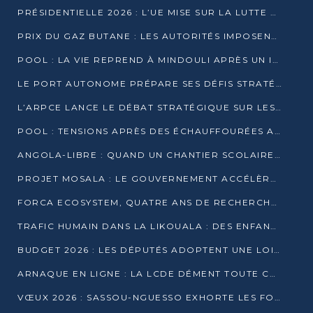
PRÉSIDENTIELLE 2026 : L’UE MISE SUR LA LUTTE CONTRE LA DÉSINFORMATION
PRIX DU GAZ BUTANE : LES AUTORITÉS IMPOSENT LE RESPECT DES PRIX RÉGLEMENTÉS
POOL : LA VIE REPREND À MINDOULI APRÈS UN INCIDENT ARMÉ SUR LA RN1
LE PORT AUTONOME PRÉPARE SES DÉFIS STRATÉGIQUES DE 2026
L’ARPCE LANCE LE DÉBAT STRATÉGIQUE SUR LES DONNÉES, L’IA ET LA FINANCE NUMÉRIQUE AU CONGO
POOL : TENSIONS APRÈS DES ÉCHAUFFOURÉES ARMÉES ENTRE DGSP ET EX-MILICIENS NINJA
ANGOLA-LIBRE : QUAND UN CHANTIER SCOLAIRE DEVIENT LE MIROIR D’UN CONGO EN MOUVEMENT
PROJET MOSALA : LE GOUVERNEMENT ACCÉLÈRE L’INSERTION DES JEUNES EN 2026
FORCA ECOSYSTEM, QUATRE ANS DE RECHERCHE DE TERRAIN AVANT UN LANCEMENT OFFICIEL EN 2026
TRAFIC HUMAIN DANS LA LIKOUALA : DES ENFANTS AUTOCHTONES RÉDUITS AU TRAVAIL FORCÉ
BUDGET 2026 : LES DÉPUTÉS ADOPTENT UNE LOI DES FINANCES DE PLUS DE 2500 MILLIARDS FCFA
ARNAQUE EN LIGNE : LA LCDE DÉMENT TOUTE CAMPAGNE DE RECRUTEMENT
VŒUX 2026 : SASSOU-NGUESSO EXHORTE LES FORCES VIVES À RENFORCER L’UNITÉ