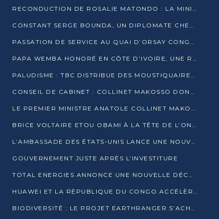
RECONDUCTION DE ROSALIE MATONDO : LA MINISTRE PROMET D’ACCÉLÉRER LE TRAITEMENT DES DOSSIERS ET DE RELEVER DE NOUVEAUX DÉFIS
CONSTANT SERGE BOUNDA, UN DIPLOMATE CHEVRONNÉ AUX COMMANDES DES AFFAIRES ÉTRANGÈRES
PASSATION DE SERVICE AU QUAI D’ORSAY CONGOLAIS : GAKOSSO PASSE LE FLAMBEAU À BOUNDA
PAPA WEMBA HONORÉ EN CÔTE D’IVOIRE, UNE RUE PORTE DÉSORMAIS SON NOM
PALUDISME : TBC DISTRIBUE DES MOUSTIQUAIRES DANS DEUX CSI DE BRAZZAVILLE
CONSEIL DE CABINET : COLLINET MAKOSSO DONNE SES DERNIÈRES ORIENTATIONS
LE PREMIER MINISTRE ANATOLE COLLINET MAKOSSO DÉMISSIONNE AVEC SON GOUVERNEMENT
BRICE VOLTAIRE ETOU OBAMI À LA TÊTE DE L’ONEC-C POUR TROIS ANS
L’AMBASSADE DES ÉTATS-UNIS LANCE UNE NOUVELLE COHORTE DU PROGRAMME ACCESS MICRO-SCHOLARSHIP
GOUVERNEMENT JUSTE APRÈS L’INVESTITURE
TOTAL ENERGIES ANNONCE UNE NOUVELLE DÉCOUVERTE D’HYDROCARBURES SUR LE PERMIS MOHO AU LARGE DU CONGO
HUAWEI ET LA RÉPUBLIQUE DU CONGO ACCÉLÈRENT LEUR PARTENARIAT
BIODIVERSITÉ : LE PROJET EARTHRANGER S’ACHÈVE, MAIS LES DÉFIS DEMEURENT