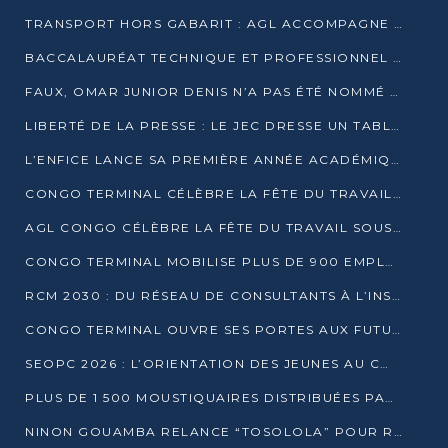
TRANSPORT HORS GABARIT : AGL ACCOMPAGNE LE DÉVELOPPEMENT DU SECTEUR BRASSICOLE AU CONGO
BACCALAURÉAT TECHNIQUE ET PROFESSIONNEL : 16 352 CANDIDATS LANCÉS DANS LES ÉPREUVES D’EPS
FAUX, OMAR JUNIOR DENIS N’A PAS ÉTÉ NOMMÉ AIDE DE CAMP ADJOINT DE DENIS SASSOU NGUESSO
LIBERTÉ DE LA PRESSE : LE JEC DRESSE UN TABLEAU PRÉOCCUPANT AU CONGO
L’ENFICE LANCE SA PREMIÈRE ANNÉE ACADÉMIQUE AVEC 100 FUTURS ENSEIGNANTS
CONGO TERMINAL CÉLÈBRE LA FÊTE DU TRAVAIL AVEC SES COLLABORATEURS À POINTE-NOIRE
AGL CONGO CÉLÈBRE LA FÊTE DU TRAVAIL SOUS LE SIGNE DE LA COHÉSION
CONGO TERMINAL MOBILISE PLUS DE 900 EMPLOYÉS AUTOUR DE LA SÉCURITÉ AU TRAVAIL
RCM 2030 : DU RÉSEAU DE CONSULTANTS À L’INSTRUMENT DE PUISSANCE EN AFRIQUE FRANCOPHONE
CONGO TERMINAL OUVRE SES PORTES AUX FUTURS INGÉNIEURS AU FORUM DES MÉTIERS D’UCAC-ICAM
SEOPC 2026 : L’ORIENTATION DES JEUNES AU CŒUR DE LA DEUXIÈME ÉDITION
PLUS DE 1 500 MOUSTIQUAIRES DISTRIBUÉES PAR AGL ET CONGO TERMINAL DANS LA LUTTE CONTRE LE PALUDISME
NINON GOUAMBA RELANCE “TOSOLOLA” POUR RENFORCER LE DIALOGUE AVEC LES CITOYENS