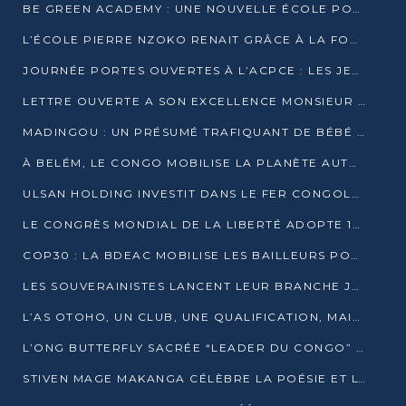
BE GREEN ACADEMY : UNE NOUVELLE ÉCOLE POUR LES MÉTIERS DE L’ÉCOLOGIE À POINTE-NOIRE
L’ÉCOLE PIERRE NZOKO RENAIT GRÂCE À LA FONDATION MUCODEC
JOURNÉE PORTES OUVERTES À L’ACPCE : LES JEUNES EN IMMERSION DANS L’ENTREPRISE
LETTRE OUVERTE A SON EXCELLENCE MONSIEUR DENIS SASSOU NGUESSO, PRESIDENT DE LAREPUBLIQUE DU CONGO
MADINGOU : UN PRÉSUMÉ TRAFIQUANT DE BÉBÉ CHIMPANZÉ FIXÉ SUR SON SORT LE 20 NOVEMBRE
À BELÉM, LE CONGO MOBILISE LA PLANÈTE AUTOUR DU FONDS BLEU POUR LE BASSIN DU CONGO
ULSAN HOLDING INVESTIT DANS LE FER CONGOLAIS
LE CONGRÈS MONDIAL DE LA LIBERTÉ ADOPTE 14 RÉSOLUTIONS HISTORIQUES
COP30 : LA BDEAC MOBILISE LES BAILLEURS POUR LE FONDS BLEU DU BASSIN DU CONGO
LES SOUVERAINISTES LANCENT LEUR BRANCHE JEUNE À BRAZZAVILLE
L’AS OTOHO, UN CLUB, UNE QUALIFICATION, MAIS ENCORE DES DOUTES
L’ONG BUTTERFLY SACRÉE “LEADER DU CONGO” AU PRIX D’EXCELLENCE 2025
STIVEN MAGE MAKANGA CÉLÈBRE LA POÉSIE ET L’HUMAIN AVEC SON RECUEIL “HECTARE”