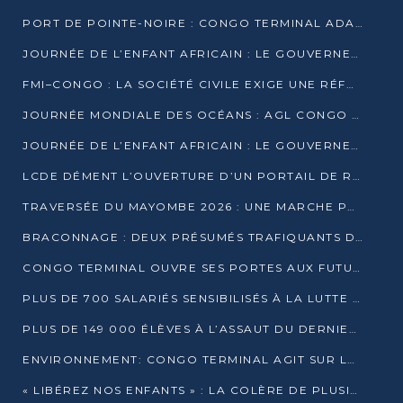
PORT DE POINTE-NOIRE : CONGO TERMINAL ADAPTE SON DRAGAGE AUX SABLES BITUMINEUX
JOURNÉE DE L’ENFANT AFRICAIN : LE GOUVERNEMENT RÉAFFIRME SON ENGAGEMENT POUR L’ACCÈS À L’EAU ET À L’ASSAINISSEMENT
FMI–CONGO : LA SOCIÉTÉ CIVILE EXIGE UNE RÉFORME DE LA FISCALITÉ PÉTROLIÈRE
JOURNÉE MONDIALE DES OCÉANS : AGL CONGO MOBILISE SES COLLABORATEURS POUR LA PRÉSERVATION DE LA BIODIVERSITÉ MARINE
JOURNÉE DE L’ENFANT AFRICAIN : LE GOUVERNEMENT MOBILISÉ POUR L’HYGIÈNE DANS LES ORPHELINATS
LCDE DÉMENT L’OUVERTURE D’UN PORTAIL DE RECRUTEMENT ET APPELLE À LA VIGILANCE
TRAVERSÉE DU MAYOMBE 2026 : UNE MARCHE POUR SENSIBILISER ET DÉPISTER AU DIABÈTE
BRACONNAGE : DEUX PRÉSUMÉS TRAFIQUANTS D’HIPPOPOTAME ÉCROUÉS À BRAZZAVILLE
CONGO TERMINAL OUVRE SES PORTES AUX FUTURS INGÉNIEURS DE L’UCAC-ICAM
PLUS DE 700 SALARIÉS SENSIBILISÉS À LA LUTTE CONTRE LA TUBERCULOSE À CONGO TERMINAL
PLUS DE 149 000 ÉLÈVES À L’ASSAUT DU DERNIER CEPE
ENVIRONNEMENT: CONGO TERMINAL AGIT SUR LE TERRAIN ET FORME LES PLUS JEUNES
« LIBÉREZ NOS ENFANTS » : LA COLÈRE DE PLUSIEURS MÈRES À BRAZZAVILLE CONTRE LA DGSP