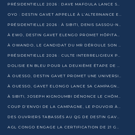
PRÉSIDENTIELLE 2026 : DAVE MAFOULA LANCE SA « VAGUE DU NOUVEAU DÉPART » À IMPFONDO
OYO : DESTIN GAVET APPELLE À L’ALTERNANCE ET À LA RESPONSABILITÉ DE LA JEUNESSE
PRÉSIDENTIELLE 2026 : À SIBITI, DENIS SASSOU-N’GUESSO PARIE SUR LES RESSOURCES DE LA LEKOUMOU
À EWO, DESTIN GAVET ELENGO PROMET HÔPITAL, CHEMIN DE FER ET AUDIT DES FINANCES PUBLIQUES
À OWANDO, LE CANDIDAT DU MR DÉROULE SON PROGRAMME DE “CHANGEMENT”
PRÉSIDENTIELLE 2026 : CULTE INTERRELIGIEUX POUR LA PAIX À OUENZÉ
DOLISIE EN BLEU POUR LA DEUXIÈME ÉTAPE DE CAMPAGNE DE DSN
À OUESSO, DESTIN GAVET PROMET UNE UNIVERSITÉ POUR LA SANGHA
À OUESSO, GAVET ELONGO LANCE SA CAMPAGNE SOUS LE SIGNE DU RENOUVEAU
À SIBITI, JOSEPH KIGNOUMBI DÉNONCE LE CHÔMAGE ET LES DÉFAILLANCES DE L’ÉTAT
COUP D’ENVOI DE LA CAMPAGNE, LE POUVOIR À POINTE-NOIRE, L’OPPOSITION À OUESSO ET SIBITI
DES OUVRIERS TABASSÉS AU QG DE DESTIN GAVET À 24 HEURES DE L’OUVERTURE DE LA CAMPAGNE
AGL CONGO ENGAGE LA CERTIFICATION DE 21 GRUTIERS AUX NORMES INTERNATIONALES