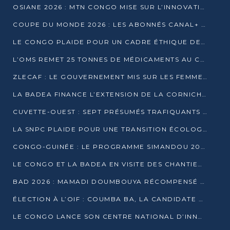
OSIANE 2026 : MTN CONGO MISE SUR L’INNOVATION POUR RELEVER LES DÉFIS AFRICAINS
COUPE DU MONDE 2026 : LES ABONNÉS CANAL+ AU CONGO DÉÇUS À QUELQUES JOURS DU COUP D’ENVOI
LE CONGO PLAIDE POUR UN CADRE ÉTHIQUE DE L’INTELLIGENCE ARTIFICIELLE À DAKAR
L’OMS REMET 25 TONNES DE MÉDICAMENTS AU CONGO POUR RENFORCER LA RIPOSTE AUX ÉPIDÉMIES
ZLECAF : LE GOUVERNEMENT MIS SUR LES FEMMES ENTREPRENEURES
LA BADEA FINANCE L’EXTENSION DE LA CORNICHE SUD DE BRAZZAVILLE
CUVETTE-OUEST : SEPT PRÉSUMÉS TRAFIQUANTS DE FAUNE INTERPELLÉS À EWO ET KELLÉ
LA SNPC PLAIDE POUR UNE TRANSITION ÉCOLOGIQUE PROGRESSIVE
CONGO-GUINÉE : LE PROGRAMME SIMANDOU 2040 AU CŒUR DES ÉCHANGES À LA BAD
LE CONGO ET LA BADEA EN VISITE DES CHANTIERS
BAD 2026 : MAMADI DOUMBOUYA RÉCOMPENSÉ PAR LE TROPHÉE BABACAR NDIAYE À BRAZZAVILLE
ÉLECTION À L’OIF : COUMBA BA, LA CANDIDATE DISCRÈTE QUI BOUSCULE LE JEU DIPLOMATIQUE
LE CONGO LANCE SON CENTRE NATIONAL D’INNOVATION