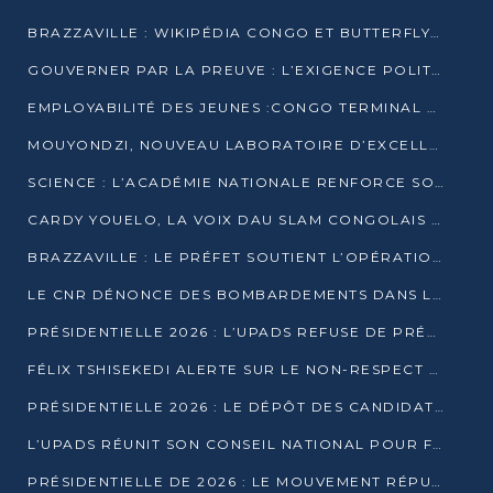
BRAZZAVILLE : WIKIPÉDIA CONGO ET BUTTERFLY SCELLENT UN PARTENARIAT POUR STRUCTURER LE BÉNÉVOLAT NUMÉRIQUE
GOUVERNER PAR LA PREUVE : L’EXIGENCE POLITIQUE DU XXIᵉ SIÈCLE
EMPLOYABILITÉ DES JEUNES :CONGO TERMINAL S’ALLIE À L’ESCIC POUR RAPPROCHER L’ÉCOLE DU TERRAIN
MOUYONDZI, NOUVEAU LABORATOIRE D’EXCELLENCE PÉDAGOGIQUE AVEC L’ENFICE
SCIENCE : L’ACADÉMIE NATIONALE RENFORCE SON ÉQUIPE ET TRACE SA FEUILLE DE ROUTE 2026
CARDY YOUELO, LA VOIX DAU SLAM CONGOLAIS QUI INTERPELLE LE MONDE
BRAZZAVILLE : LE PRÉFET SOUTIENT L’OPÉRATION « ZÉRO KULUNA » ET APPELLE À LA VIGILANCE CITOYENNE
LE CNR DÉNONCE DES BOMBARDEMENTS DANS LE POOL ET ACCUSE LE GOUVERNEMENT
PRÉSIDENTIELLE 2026 : L’UPADS REFUSE DE PRÉSENTER UN CANDIDAT ET DÉNONCE UN PROCESSUS NON CRÉDIBLE
FÉLIX TSHISEKEDI ALERTE SUR LE NON-RESPECT DES ENGAGEMENTS DE PAIX APRÈS SA RENCONTRE AVEC D. SASSOU-NGUESSO
PRÉSIDENTIELLE 2026 : LE DÉPÔT DES CANDIDATURES OUVERT DU 29 JANVIER AU 12 FÉVRIER
L’UPADS RÉUNIT SON CONSEIL NATIONAL POUR FIXER SA LIGNE POLITIQUE À DEUX MOIS DE LA PRÉSIDENTIELLE
PRÉSIDENTIELLE DE 2026 : LE MOUVEMENT RÉPUBLICAIN DÉNONCE UNE CONVOCATION ÉLECTORALE « OPAQUE ET PRÉCIPITÉE »