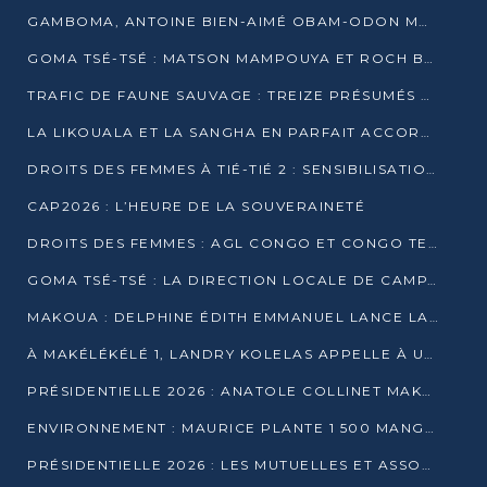
GAMBOMA, ANTOINE BIEN-AIMÉ OBAM-ODON MOBILISE LES 32 148 ÉLECTEURS EN FAVEUR DE DENIS SASSOU NGUESSO
GOMA TSÉ-TSÉ : MATSON MAMPOUYA ET ROCH BREDIN BISSALA NKOUNKOU EN CAMPAGNE DE PROXIMITÉ
TRAFIC DE FAUNE SAUVAGE : TREIZE PRÉSUMÉS TRAFIQUANTS INTERPELLÉS AU CONGO EN 2025
LA LIKOUALA ET LA SANGHA EN PARFAIT ACCORD AVEC LE PROJET DE SOCIÉTÉ DU CANDIDAT DENIS SASSOU-N’GUESSO
DROITS DES FEMMES À TIÉ-TIÉ 2 : SENSIBILISATION ET PÉDAGOGIE SUR LE DROIT DE VOTE
CAP2026 : L’HEURE DE LA SOUVERAINETÉ
DROITS DES FEMMES : AGL CONGO ET CONGO TERMINAL METTENT EN AVANT LE LEADERSHIP FÉMININ
GOMA TSÉ-TSÉ : LA DIRECTION LOCALE DE CAMPAGNE INTENSIFIE LA SENSIBILISATION DANS LES VILLAGES
MAKOUA : DELPHINE ÉDITH EMMANUEL LANCE LA CAMPAGNE POUR DENIS SASSOU-N’GUESSO
À MAKÉLÉKÉLÉ 1, LANDRY KOLELAS APPELLE À UNE MOBILISATION MASSIVE EN FAVEUR DE DENIS SASSOU-N’GUESSO
PRÉSIDENTIELLE 2026 : ANATOLE COLLINET MAKOSSO DÉFEND LE PROJET DE SOCIÉTÉ DE DENIS SASSOU NGUESSO
ENVIRONNEMENT : MAURICE PLANTE 1 500 MANGROVES POUR HONORER WANGARI MAATHAI
PRÉSIDENTIELLE 2026 : LES MUTUELLES ET ASSOCIATIONS S’IMPLIQUENT DANS LA CAMPAGNE ÉLECTORALE À TIÉ-TIÉ 2 (POINTE-NOIRE)