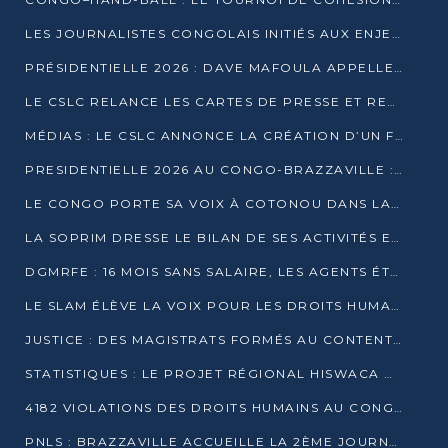
LES JOURNALISTES CONGOLAIS INITIÉS AUX ENJEUX DE L’ÉCONOMIE BLEUE
PRÉSIDENTIELLE 2026 : DAVE MAFOULA APPELLE LES CONGOLAIS À UN « NOUVEAU DÉPART »
LE CSLC RELANCE LES CARTES DE PRESSE ET RECONNAÎT OFFICIELLEMENT LES MÉDIAS EN LIGNE
MÉDIAS : LE CSLC ANNONCE LA CRÉATION D’UN FONDS D’APPUI À LA PRESSE
PRESIDENTIELLE 2026 AU CONGO-BRAZZAVILLE : UN CASTING ÉLARGI
LE CONGO PORTE SA VOIX À COTONOU DANS LA LUTTE CONTRE LA TUBERCULOSE
LA SOPRIM DRESSE LE BILAN DE SES ACTIVITÉS ET FIXE DE NOUVELLES PRIORITÉS
DGMRFE : 16 MOIS SANS SALAIRE, LES AGENTS ÉTOUFFENT DANS LE SILENCE
LE SLAM ÉLÈVE LA VOIX POUR LES DROITS HUMAINS À BRAZZAVILLE
JUSTICE : DES MAGISTRATS FORMÉS AU CONTENTIEUX DE LA PROPRIÉTÉ INTELLECTUELLE
STATISTIQUES : LE PROJET RÉGIONAL HISWACA OFFICIELLEMENT LANCÉ AU CONGO
4182 VIOLATIONS DES DROITS HUMAINS AU CONGO EN 2025 SELON LE CAD
PNLS : BRAZZAVILLE ACCUEILLE LA 2ÈME JOURNÉE SCIENTIFIQUE SUR LE VIH/SIDA