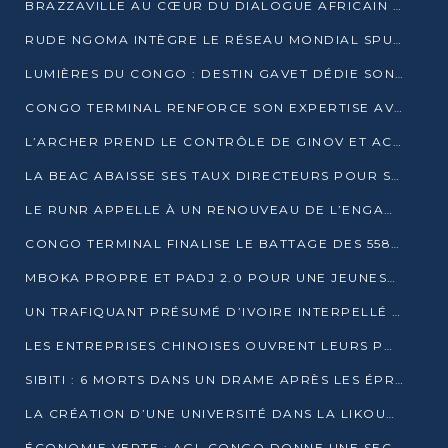
BRAZZAVILLE AU CŒUR DU DIALOGUE AFRICAIN SUR LES OBJECTIFS DE DÉVELOPPEMENT DURABLE
RUDE NGOMA INTÈGRE LE RÉSEAU MONDIAL SPUTNIK PRO APRÈS UNE FORMATION À MOSCOU
LUMIÈRES DU CONGO : DESTIN GAVET DÉDIE SON PRIX À L’UNITÉ NATIONALE ET À LA JEUNESSE
CONGO TERMINAL RENFORCE SON EXPERTISE AVEC NEUF NOUVEAUX FORMATEURS EN ENGINS PORTUAIRES
L’ARCHER PREND LE CONTRÔLE DE GINOV ET ACCÉLÈRE SON VIRAGE NUMÉRIQUE
LA BEAC ABAISSE SES TAUX DIRECTEURS POUR SOUTENIR LA CROISSANCE EN ZONE CEMAC
LE RUNR APPELLE À UN RENOUVEAU DE L’ENGAGEMENT MILITANT
CONGO TERMINAL FINALISE LE BATTAGE DES 558 PIEUX DU FUTUR QUAI DU MÔLE EST
MBOKA PROPRE ET PADJ 2.0 POUR UNE JEUNESSE PLUS AUTONOME
UN TRAFIQUANT PRÉSUMÉ D’IVOIRE INTERPELLÉ À DOLISIE
LES ENTREPRISES CHINOISES OUVRENT LEURS PORTES AUX JEUNES DIPLÔMÉS
SIBITI : 6 MORTS DANS UN DRAME APRÈS LES ÉPREUVES DU BEPC
LA CRÉATION D’UNE UNIVERSITÉ DANS LA LIKOUALA AU CŒUR D’UNE RÉFLEXION NATIONALE
ÉCONOMIE VERTE : AGL CONGO DONNE UNE SECONDE VIE À SES DÉCHETS INDUSTRIELS