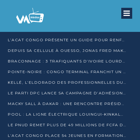
L’ACAT CONGO PRÉSENTE UN GUIDE POUR RENFORCER LES GARANTIES JUDICIAIRES EN GARDE À VUE
DEPUIS SA CELLULE À OUESSO, JONAS FRED MAKITA DÉNONCE CE QU’IL QUALIFIE DE DÉNI DE JUSTICE
BRACONNAGE : 3 TRAFIQUANTS D’IVOIRE LOURDEMENT CONDAMNÉS À DJAMBALA
POINTE-NOIRE : CONGO TERMINAL FRANCHIT UN CAP HISTORIQUE AVEC 99 MOUVEMENTS/HEURE
KELLÉ, L’ELDORADO DES PROFESSIONNELLES DU SEXE
LE PARTI DPC LANCE SA CAMPAGNE D’ADHÉSIONS ET VEUT STRUCTURER SA PRÉSENCE DANS LES 15 DÉPARTEMENTS
MACKY SALL À DAKAR : UNE RENCONTRE PRÉSIDENTIELLE QUI DIVISE L’OPINION SÉNÉGALAISE
POOL : LA LIGNE ÉLECTRIQUE LOUINGUI-KINKALA-BOKO MISE EN SERVICE
LE PNUD REMET PLUS DE 49 MILLIONS DE FCFA D’ÉQUIPEMENTS POUR ACCÉLÉRER LA NUMÉRISATION DU SYSTÈME DE SANTÉ
L’ACAT CONGO PLACE 54 JEUNES EN FORMATION PROFESSIONNELLE