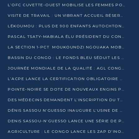
L’OFC CUVETTE-OUEST MOBILISE LES FEMMES POUR ACCUEILLIR LE PRÉSIDENT DE LA RÉPUBLIQUE
VISITE DE TRAVAIL : UN VIBRANT ACCUEIL RÉSERVÉ À DENIS SASSOU-N’GUESSO PAR L’ASSOCIATION « LES AMIS DE WOMO »
LÉKOUMOU : PLUS DE 900 ENFANTS AUTOCHTONES REÇOIVENT DES KITS SCOLAIRES GRÂCE À L’ESPACE OPOKO
PASCAL TSATY-MABIALA ÉLU PRÉSIDENT DU CONSEIL NATIONAL DE L’UPADS
LA SECTION 1-PCT MOUKOUNDZI NGOUAKA MOBILISE 100 000 FCFA POUR LE 6ᵉ CONGRÈS DU PARTI
BASSIN DU CONGO : LE FONDS BLEU SÉDUIT LES BAILLEURS À BELÉM
JOURNÉE MONDIALE DE LA QUALITÉ : AGL CONGO FORME ET SENSIBILISE LES JEUNES TALENTS
L’ACPE LANCE LA CERTIFICATION OBLIGATOIRE DES CONTRATS DE TRAVAIL DES TRANSPORTEURS
POINTE-NOIRE SE DOTE DE NOUVEAUX ENGINS POUR L’ASSAINISSEMENT ET L’ENTRETIEN ROUTIER
DES MÉDECINS DEMANDENT L’INSCRIPTION DU TRAITEMENT DU PIED-BOT DANS LES CURSUS UNIVERSITAIRES
DÉNIS SASSOU N’GUESSO INAUGURE L’USINE DE VALORISATION DU GAZ ASSOCIÉ
DENIS SASSOU-N’GUESSO LANCE UNE SÉRIE DE PROJETS DANS LE KOUILOU
AGRICULTURE : LE CONGO LANCE LES ZAP D’INONI ET YONO