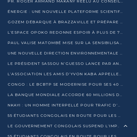
PR. ROGER ARMAND MAKANY RÉÉLU AU CONSEIL DE L’AUF
ÉNERGIE : UNE NOUVELLE PLATEFORME SCIENTIFIQUE POUR LA TRANSITION ÉNERGÉTIQUE EN AFRIQUE CENTRALE
GOZEM DÉBARQUE À BRAZZAVILLE ET PRÉPARE SON ARRIVÉE À POINTE-NOIRE
L’ESPACE OPOKO REDONNE ESPOIR À PLUS DE 775 ÉLÈVES AUTOCHTONES DANS LE NORD DU CONGO
PAUL VALISE MATOMBÉ MISE SUR LA SENSIBILISATION POUR ÉRAQUER LE GRAND BANDITISME
UNE NOUVELLE DIRECTION ENVIRONNEMENTALE POUR RENFORCER LA GESTION DES DONNÉES AU CONGO
LE PRÉSIDENT SASSOU N’GUESSO LANCE PAR ANTICIPATION LA 39ÈME JOURNÉE NATIONALE DE L’ARBRE
L’ASSOCIATION LES AMIS D’YVON KABA APPELLENT DENIS SASSOU N’GUESSO À SE PORTER CANDIDAT
CONGO : LE BCBTP SE MODERNISE POUR SES 40 ANS D’EXISTENCE
LA BANQUE MONDIALE ACCORDE 60 MILLIONS DE DOLLARS POUR LA RÉSILIENCE URBAINE AU CONGO
NKAYI : UN HOMME INTERPELLÉ POUR TRAFIC D’UN BÉBÉ CHIMPANZÉ
55 ÉTUDIANTS CONGOLAIS EN ROUTE POUR LES UNIVERSITÉS ALGÉRIENNES
LE GOUVERNEMENT CONGOLAIS SUSPEND L’IMPORTATION DES MACHETTES ET DES MOTOS
55 ÉTUDIANTS CONGOLAIS EN ROUTE POUR LES UNIVERSITÉS ALGÉRIENNES