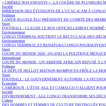
« LIBÉREZ NOS ENFANTS » : LA COLÈRE DE PLUSIEURS
Société
IMMERSION DES ÉTUDIANTS DE L’UCAC-ICAM À CONG
Politique
LAMYR NGUELE ÉLU PRÉSIDENT DU COMITÉ DES MEMB
Sport
FOOTBALL : CLAUDE LE ROY OFFICIELLEMENT NOMMÉ
Environnement
CONGO TERMINAL SOUTIENT LE RECYCLAGE DES DÉCHE
Environnement
CONGO TERMINAL ET RENATURA CONGO POURSUIVENT 
Sport
COUPE DU MONDE 2026 : QUAND LA POLITIQUE MENAC
International
COUPE DU MONDE : UN ARBITRE AFRICAIN REFUSÉ À L’
Politique
LE DÉPUTÉ HELLOT MATSON MAMPOUYA FRÔLE LA MOR
Sport
FOOTBALL : LE GOUVERNEMENT AUTORISE LA FECOFOO
Économie
CAMEROUN : L’ÉTAT, AGL ET CAMALCO S’ALLIENT POU
Société
ENVIRONNEMENT : AGL CONGO TRANSFORME SES DÉCH
Culture
DES HOMMES ET FEMMES DE CULTURE DISTINGUÉS P