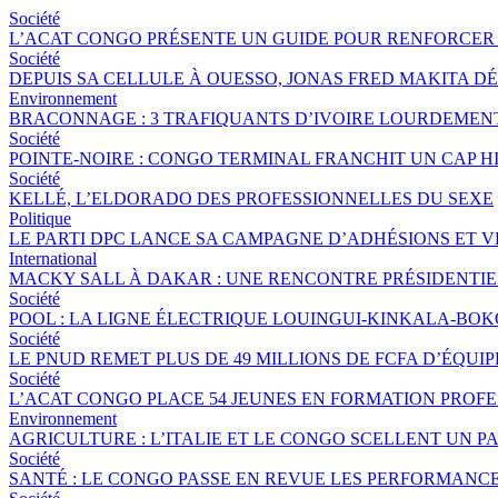
Société
L’ACAT CONGO PRÉSENTE UN GUIDE POUR RENFORCER 
Société
DEPUIS SA CELLULE À OUESSO, JONAS FRED MAKITA DÉ
Environnement
BRACONNAGE : 3 TRAFIQUANTS D’IVOIRE LOURDEME
Société
POINTE-NOIRE : CONGO TERMINAL FRANCHIT UN CAP 
Société
KELLÉ, L’ELDORADO DES PROFESSIONNELLES DU SEXE
Politique
LE PARTI DPC LANCE SA CAMPAGNE D’ADHÉSIONS ET 
International
MACKY SALL À DAKAR : UNE RENCONTRE PRÉSIDENTIEL
Société
POOL : LA LIGNE ÉLECTRIQUE LOUINGUI-KINKALA-BOK
Société
LE PNUD REMET PLUS DE 49 MILLIONS DE FCFA D’ÉQU
Société
L’ACAT CONGO PLACE 54 JEUNES EN FORMATION PROF
Environnement
AGRICULTURE : L’ITALIE ET LE CONGO SCELLENT UN
Société
SANTÉ : LE CONGO PASSE EN REVUE LES PERFORMANCE