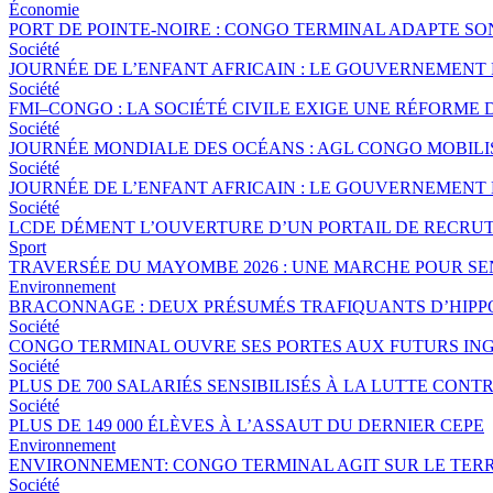
Économie
PORT DE POINTE-NOIRE : CONGO TERMINAL ADAPTE S
Société
JOURNÉE DE L’ENFANT AFRICAIN : LE GOUVERNEMENT 
Société
FMI–CONGO : LA SOCIÉTÉ CIVILE EXIGE UNE RÉFORME 
Société
JOURNÉE MONDIALE DES OCÉANS : AGL CONGO MOBILI
Société
JOURNÉE DE L’ENFANT AFRICAIN : LE GOUVERNEMENT 
Société
LCDE DÉMENT L’OUVERTURE D’UN PORTAIL DE RECRUT
Sport
TRAVERSÉE DU MAYOMBE 2026 : UNE MARCHE POUR SEN
Environnement
BRACONNAGE : DEUX PRÉSUMÉS TRAFIQUANTS D’HIPP
Société
CONGO TERMINAL OUVRE SES PORTES AUX FUTURS ING
Société
PLUS DE 700 SALARIÉS SENSIBILISÉS À LA LUTTE CO
Société
PLUS DE 149 000 ÉLÈVES À L’ASSAUT DU DERNIER CEPE
Environnement
ENVIRONNEMENT: CONGO TERMINAL AGIT SUR LE TERR
Société