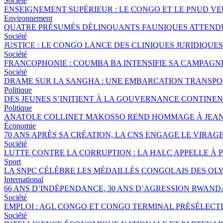
Société
ENSEIGNEMENT SUPÉRIEUR : LE CONGO ET LE PNUD V
Environnement
QUATRE PRÉSUMÉS DÉLINQUANTS FAUNIQUES ATTENDUS
Société
JUSTICE : LE CONGO LANCE DES CLINIQUES JURIDIQU
Société
FRANCOPHONIE : COUMBA BA INTENSIFIE SA CAMPAGNE 
Société
DRAME SUR LA SANGHA : UNE EMBARCATION TRANSPORT
Politique
DES JEUNES S’INITIENT À LA GOUVERNANCE CONTINE
Politique
ANATOLE COLLINET MAKOSSO REND HOMMAGE À JEAN
Économie
70 ANS APRÈS SA CRÉATION, LA CNS ENGAGE LE VIRAGE
Société
LUTTE CONTRE LA CORRUPTION : LA HALC APPELLE À 
Sport
LA SNPC CÉLÈBRE LES MÉDAILLÉS CONGOLAIS DES OL
International
66 ANS D’INDÉPENDANCE, 30 ANS D’AGRESSION RWANDA
Société
EMPLOI : AGL CONGO ET CONGO TERMINAL PRÉSÉLECTI
Société