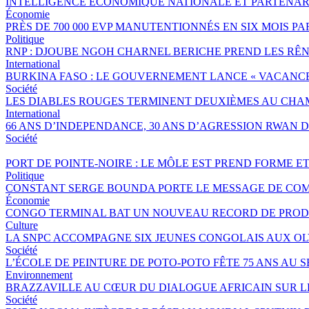
INTELLIGENCE ÉCONOMIQUE NATIONALE ET PARTENAR
Économie
PRÈS DE 700 000 EVP MANUTENTIONNÉS EN SIX MOIS 
Politique
RNP : DJOUBE NGOH CHARNEL BERICHE PREND LES RÊN
International
BURKINA FASO : LE GOUVERNEMENT LANCE « VACANCES 
Société
LES DIABLES ROUGES TERMINENT DEUXIÈMES AU CHA
International
66 ANS D’INDEPENDANCE, 30 ANS D’AGRESSION RWAN DA
Société
PORT DE POINTE-NOIRE : LE MÔLE EST PREND FORME E
Politique
CONSTANT SERGE BOUNDA PORTE LE MESSAGE DE COM
Économie
CONGO TERMINAL BAT UN NOUVEAU RECORD DE PRODU
Culture
LA SNPC ACCOMPAGNE SIX JEUNES CONGOLAIS AUX O
Société
L’ÉCOLE DE PEINTURE DE POTO-POTO FÊTE 75 ANS AU 
Environnement
BRAZZAVILLE AU CŒUR DU DIALOGUE AFRICAIN SUR 
Société