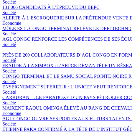
Société
131 066 CANDIDATS À L’ÉPREUVE DU BEPC
Société
ALERTE À L’ESCROQUERIE SUR LA PRÉTENDUE VENTE 
Économie
MÔLE EST : CONGO TERMINAL RELÈVE LE DÉFI TECHNI
Société
AGL CONGO RENFORCE LES COMPÉTENCES DE SES ÉQUIP
Société
PRÈS DE 200 COLLABORATEURS D’AGL CONGO EN FORM
Société
FRAUDE À LA SIMBOX : L’ARPCE DÉMANTÈLE UN RÉSE
Société
CONGO TERMINAL ET LE SAMU SOCIAL POINTE-NOIRE
Société
ENSEIGNEMENT SUPÉRIEUR : L’UNICEF VEUT RENFORC
Société
CARBURANT : LE PARADOXE D’UN PAYS PÉTROLIER CO
Société
MAIXENT RAOUL OMINGA ÉLEVÉ AU RANG DE CHEVALIER
Économie
AGL CONGO OUVRE SES PORTES AUX FUTURS TALENTS 
Société
ÉTIENNE PAKA CONFIRMÉ À LA TÊTE DE L’INSTITUT G