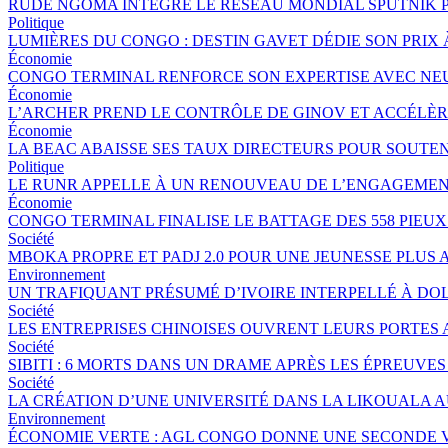
RUDE NGOMA INTÈGRE LE RÉSEAU MONDIAL SPUTNIK 
Politique
LUMIÈRES DU CONGO : DESTIN GAVET DÉDIE SON PRIX 
Économie
CONGO TERMINAL RENFORCE SON EXPERTISE AVEC NE
Économie
L’ARCHER PREND LE CONTRÔLE DE GINOV ET ACCÉLÈ
Économie
LA BEAC ABAISSE SES TAUX DIRECTEURS POUR SOUTE
Politique
LE RUNR APPELLE À UN RENOUVEAU DE L’ENGAGEMEN
Économie
CONGO TERMINAL FINALISE LE BATTAGE DES 558 PIEU
Société
MBOKA PROPRE ET PADJ 2.0 POUR UNE JEUNESSE PLU
Environnement
UN TRAFIQUANT PRÉSUMÉ D’IVOIRE INTERPELLÉ À DOL
Société
LES ENTREPRISES CHINOISES OUVRENT LEURS PORTES
Société
SIBITI : 6 MORTS DANS UN DRAME APRÈS LES ÉPREUVES
Société
LA CRÉATION D’UNE UNIVERSITÉ DANS LA LIKOUALA 
Environnement
ÉCONOMIE VERTE : AGL CONGO DONNE UNE SECONDE V