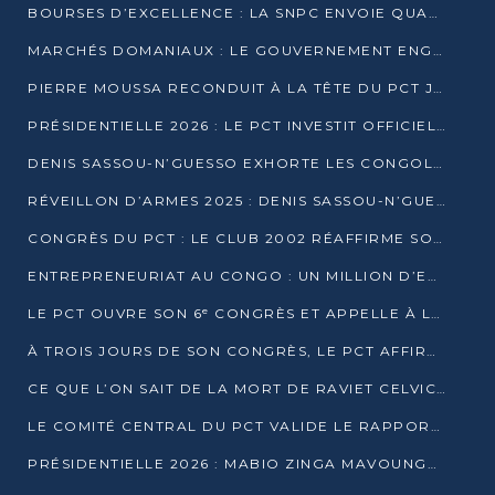
BOURSES D’EXCELLENCE : LA SNPC ENVOIE QUATRE NOUVEAUX TALENTS CONGOLAIS SE FORMER À BAKOU
MARCHÉS DOMANIAUX : LE GOUVERNEMENT ENGAGE LA STRUCTURATION DES TAXES D’ASSAINISSEMENT
PIERRE MOUSSA RECONDUIT À LA TÊTE DU PCT JUSQU’EN 2031
PRÉSIDENTIELLE 2026 : LE PCT INVESTIT OFFICIELLEMENT DENIS SASSOU NGUESSO
DENIS SASSOU-N’GUESSO EXHORTE LES CONGOLAIS À L’UNITÉ ET AU FAIR-PLAY DÉMOCRATIQUE EN 2026
RÉVEILLON D’ARMES 2025 : DENIS SASSOU-N’GUESSO GARANTIT DES ÉLECTIONS 2026 PAISIBLES ET SÉCURISÉES
CONGRÈS DU PCT : LE CLUB 2002 RÉAFFIRME SON SOUTIEN À DENIS SASSOU-N’GUESSO POUR 2026
ENTREPRENEURIAT AU CONGO : UN MILLION D’EUROS POUR FINANCER LES STARTUPS DÈS 2026
LE PCT OUVRE SON 6ᵉ CONGRÈS ET APPELLE À LA CANDIDATURE DE DENIS SASSOU NGUESSO
À TROIS JOURS DE SON CONGRÈS, LE PCT AFFIRME AVOIR ATTEINT TOUS SES OBJECTIFS
CE QUE L’ON SAIT DE LA MORT DE RAVIET CELVIC N’TSIANTSIE
LE COMITÉ CENTRAL DU PCT VALIDE LE RAPPORT DU CONGRÈS ET SOUTIENT DENIS SASSOU N’GUESSO
PRÉSIDENTIELLE 2026 : MABIO ZINGA MAVOUNGOU DÉCLARE SA CANDIDATURE ET CHARGE LE BILAN DU PCT