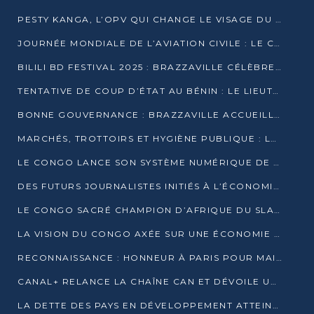
PESTY KANGA, L’OPV QUI CHANGE LE VISAGE DU REPORTAGE AU CONGO
JOURNÉE MONDIALE DE L’AVIATION CIVILE : LE CONGO MISE SUR L’INNOVATION ET LA SÉCURITÉ
BILILI BD FESTIVAL 2025 : BRAZZAVILLE CÉLÈBRE DIX ANS DE CRÉATION GRAPHIQUE AFRICAINE
TENTATIVE DE COUP D’ÉTAT AU BÉNIN : LE LIEUTENANT-COLONEL TIGRI S’AUTOPROCLAME CHEF D’UN COMITÉ MILITAIRE
BONNE GOUVERNANCE : BRAZZAVILLE ACCUEILLE LES PREMIÈRES JOURNÉES CONGOLAISES DE L’ÉVALUATION
MARCHÉS, TROTTOIRS ET HYGIÈNE PUBLIQUE : LE GOUVERNEMENT DURCIT LE TON
LE CONGO LANCE SON SYSTÈME NUMÉRIQUE DE VÉRIFICATION DU BOIS
DES FUTURS JOURNALISTES INITIÉS À L’ÉCONOMIE BLEUE DURABLE
LE CONGO SACRÉ CHAMPION D’AFRIQUE DU SLAM 2025
LA VISION DU CONGO AXÉE SUR UNE ÉCONOMIE BAS CARBONE AU RENDEZ-VOUS DE MONACO 2025
RECONNAISSANCE : HONNEUR À PARIS POUR MAIXENT RAOUL OMINGA
CANAL+ RELANCE LA CHAÎNE CAN ET DÉVOILE UNE OFFRE EXCEPTIONNELLE POUR DÉCEMBRE
LA DETTE DES PAYS EN DÉVELOPPEMENT ATTEINT UN SOMMET HISTORIQUE ENTRE 2022 ET 2024