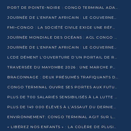
PORT DE POINTE-NOIRE : CONGO TERMINAL ADAPTE SON DRAGAGE AUX SABLES BITUMINEUX
JOURNÉE DE L’ENFANT AFRICAIN : LE GOUVERNEMENT RÉAFFIRME SON ENGAGEMENT POUR L’ACCÈS À L’EAU ET À L’ASSAINISSEMENT
FMI–CONGO : LA SOCIÉTÉ CIVILE EXIGE UNE RÉFORME DE LA FISCALITÉ PÉTROLIÈRE
JOURNÉE MONDIALE DES OCÉANS : AGL CONGO MOBILISE SES COLLABORATEURS POUR LA PRÉSERVATION DE LA BIODIVERSITÉ MARINE
JOURNÉE DE L’ENFANT AFRICAIN : LE GOUVERNEMENT MOBILISÉ POUR L’HYGIÈNE DANS LES ORPHELINATS
LCDE DÉMENT L’OUVERTURE D’UN PORTAIL DE RECRUTEMENT ET APPELLE À LA VIGILANCE
TRAVERSÉE DU MAYOMBE 2026 : UNE MARCHE POUR SENSIBILISER ET DÉPISTER AU DIABÈTE
BRACONNAGE : DEUX PRÉSUMÉS TRAFIQUANTS D’HIPPOPOTAME ÉCROUÉS À BRAZZAVILLE
CONGO TERMINAL OUVRE SES PORTES AUX FUTURS INGÉNIEURS DE L’UCAC-ICAM
PLUS DE 700 SALARIÉS SENSIBILISÉS À LA LUTTE CONTRE LA TUBERCULOSE À CONGO TERMINAL
PLUS DE 149 000 ÉLÈVES À L’ASSAUT DU DERNIER CEPE
ENVIRONNEMENT: CONGO TERMINAL AGIT SUR LE TERRAIN ET FORME LES PLUS JEUNES
« LIBÉREZ NOS ENFANTS » : LA COLÈRE DE PLUSIEURS MÈRES À BRAZZAVILLE CONTRE LA DGSP