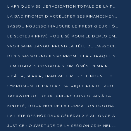
L’AFRIQUE VISE L’ÉRADICATION TOTALE DE LA POLIOMYÉLITE D’ICI 2026
LA BAD PROMET D’ACCÉLÉRER SES FINANCEMENTS AVEC LE MINISTÈRE DE L’ASSAINISSEMENT
SASSOU NGUESSO INAUGURE LE PRESTIGIEUX HÔTEL KEMPINSKI BRAZZAVILLE
LE SECTEUR PRIVÉ MOBILISÉ POUR LE DÉPLOIEMENT DE 19 MINI-CENTRALES SOLAIRES
YVON SANA BANGUI PREND LA TÊTE DE L’ASSOCIATION DES BANQUES CENTRALES AFRICAINES
DENIS SASSOU-NGUESSO PROMET LA « TRAQUE SANS RELÂCHE » DU GRAND BANDITISME
13 MILITAIRES CONGOLAIS DIPLÔMÉS EN MAINTENANCE INDUSTRIELLE APRÈS TROIS ANS DE FORMATION À L’UNIVERSITÉ MARIEN-NGOUABI
« BÂTIR, SERVIR, TRANSMETTRE » : LE NOUVEL OUVRAGE QUI INTERPELLE LES COLLECTIVITÉS
SYMPOSIUM DE L’ABCA : L’AFRIQUE PLAIDE POUR UN FINANCEMENT CLIMATIQUE ÉQUITABLE
TAEKWONDO : DEUX JUNIORS CONGOLAIS À LA FINALE D’OPEN SYRIES 2025 À ABIDJAN
KINTELÉ, FUTUR HUB DE LA FORMATION FOOTBALLISTIQUE AFRICAINE ?
LA LISTE DES HÔPITAUX GÉNÉRAUX S’ALLONGE AU CONGO
JUSTICE : OUVERTURE DE LA SESSION CRIMINELLE À BRAZZAVILLE AVEC 52 DOSSIERS AU RÔLE