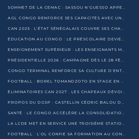
SOMMET DE LA CEMAC : SASSOU N’GUESSO APPELLE À LA VIGILANCE FACE AUX RISQUES ÉCONOMIQUES
AGL CONGO RENFORCE SES CAPACITÉS AVEC UNE GRUE DE 250 TONNES
CAN 2025 : L’ÉTAT SÉNÉGALAIS COUVRE SES CHAMPIONS D’AFRIQUE DE RÉCOMPENSES EXCEPTIONNELLES
ÉDUCATION AU CONGO : LE PRÉSCOLAIRE DEVIENT OBLIGATOIRE, LE BTS CONSACRÉ DIPLÔME D’ÉTAT
ENSEIGNEMENT SUPÉRIEUR : LES ENSEIGNANTS MAINTIENNENT LA GRÈVE ET EXIGENT UN ACCORD ÉCRIT AVEC L’ÉTAT
PRÉSIDENTIELLE 2026 : CAMPAGNE DÈS LE 28 FÉVRIER, SCRUTIN LES 12 ET 15 MARS
CONGO TERMINAL RENFORCE SA CULTURE D’ENTREPRISE AVEC LE PROGRAMME « WIN TOGETHER »
FOOTBALL : BOREL TOMANDZOTO EN STAGE EN ESPAGNE AVEC POLISSYA FC
ÉLIMINATOIRES CAN 2027 : LES CHAPEAUX DÉVOILÉS, LE CONGO FIXÉ SUR SON SORT
PROPOS DU DGSP : CASTELLIN CÉDRIC BALOU DÉNONCE DES PROPOS INTIMIDANTS
SANTÉ : LE CONGO ACCÉLÈRE LA CONSOLIDATION DE L’OFFRE DE SOINS
LA LCDE MET EN SERVICE UNE TROISIÈME STATION D’EAU POTABLE À MFILOU
FOOTBALL : L’OL CONFIE SA FORMATION AU CONGOLAIS CHRISTIAN BASSILA