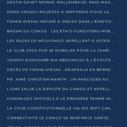
DESTIN GAVET NOMME WALLEMBAUD, KAYA MAGANE, BOUDZIKA ET MBOUSSA-ELLAH AUX COMMANDES DE SA CAMPAGNE
DENIS SASSOU-NGUESSO À IMPFONDO POUR LANCER LE CORRIDOR 13
FIRMIN AYESSA INHUMÉ À ONDZA DANS L’ÉMOTION ET LE RECUEILLEMENT
BASSIN DU CONGO : LES ÉTATS FORESTIERS MISENT SUR LES MARCHÉS CARBONE
LES SAGES DE MOUYONDZI APPELLENT À VOTER DENIS SASSOU-NGUESSO
LE CLUB 2002-PUR SE MOBILISE POUR LA CAMPAGNE
JOSEPH KIGNOUMBI KIA MBOUNGOU À L’ÉCOUTE DE TALANGAÏ
DÉCÈS DE FIRMIN AYESSA : DRAPEAUX EN BERNE LUNDI
PR. AIMÉ CHRISTIAN KAYATH : UN PARCOURS AU SERVICE DE LA RECHERCHE ET DE L’INNOVATION
L’OMS SALUE LA RIPOSTE DU CONGO ET APPELLE À DES RÉFORMES DURABLES
HOMMAGES OFFICIELS À LA PREMIÈRE FEMME MINISTRE DU CONGO
LA COUR CONSTITUTIONNELLE VALIDE SEPT CANDIDATURES POUR LA PRÉSIDENTIELLE
CONNECTIVITÉ LE CONGO SE RENFORCE GRÂCE AU CÂBLE 2AFRICA