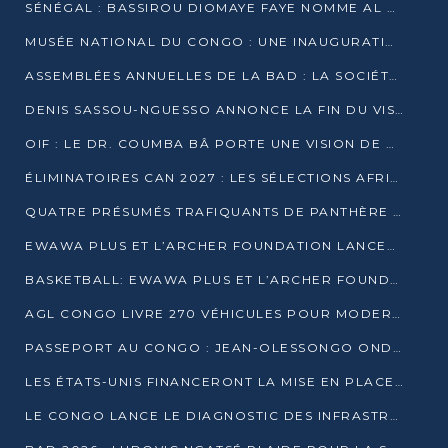
SÉNÉGAL : BASSIROU DIOMAYE FAYE NOMME AL AMINOU LÔ PREMIER MINISTRE
MUSÉE NATIONAL DU CONGO : UNE INAUGURATION PORTEUSE D’ESPOIR POUR LA CULTURE
ASSEMBLÉES ANNUELLES DE LA BAD : LA SOCIÉTÉ CIVILE CONGOLAISE À LA RECHERCHE DE PARTENAIRES POUR SES PROJETS
DENIS SASSOU-NGUESSO ANNONCE LA FIN DU VISA POUR LES AFRICAINS EN 2027
OIF : LE DR. COUMBA BÂ PORTE UNE VISION DE DIALOGUE, DE STABILITÉ ET DE RÉFORME À LA TÊTE
ÉLIMINATOIRES CAN 2027 : LES SÉLECTIONS AFRICAINES CONNAISSENT LEURS ADVERSAIRES
QUATRE PRÉSUMÉS TRAFIQUANTS DE PANTHÈRE ARRÊTÉS À EWO
EWAWA PLUS ET L’ARCHER FOUNDATION LANCENT UN CAMP DE BASKET POUR LES JEUNES À BRAZZAVILLE
BASKETBALL: EWAWA PLUS ET L’ARCHER FOUNDATION LANCENT UN CAMP POUR LES JEUNES
AGL CONGO LIVRE 270 VÉHICULES POUR MODERNISER LE TRANSPORT URBAIN
PASSEPORT AU CONGO : JEAN-OLESSONGO ONDAYE VEUT METTRE FIN AUX LENTEURS ADMINISTRATIVES
LES ÉTATS-UNIS FINANCERONT LA MISE EN PLACE DE JUSQU’À 50 CLINIQUES DE LUTTE CONTRE L’EBOLA
LE CONGO LANCE LE DIAGNOSTIC DES INFRASTRUCTURES SPORTIVES DU COMPLEXE DE KINTÉLÉ