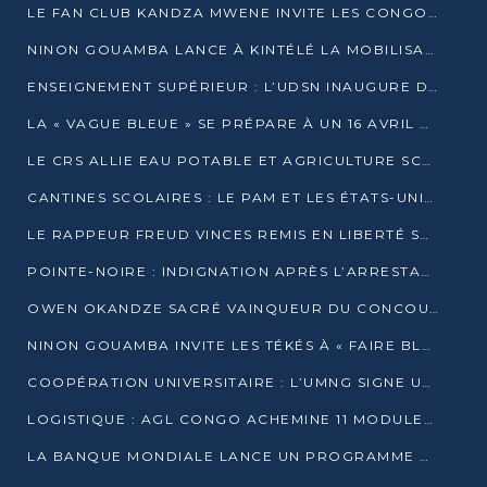
LE FAN CLUB KANDZA MWENE INVITE LES CONGOLAIS À UNE FORTE AFFLUENCE AU STADE DE KINTÉLÉ
NINON GOUAMBA LANCE À KINTÉLÉ LA MOBILISATION POUR L’INVESTITURE DR DSN
ENSEIGNEMENT SUPÉRIEUR : L’UDSN INAUGURE DES LABORATOIRES POUR BOOSTER LA FORMATION PRATIQUE
LA « VAGUE BLEUE » SE PRÉPARE À UN 16 AVRIL HISTORIQUE
LE CRS ALLIE EAU POTABLE ET AGRICULTURE SCOLAIRE AU CŒUR DE LA TRANSFORMATION DES ÉCOLES RURALES
CANTINES SCOLAIRES : LE PAM ET LES ÉTATS-UNIS AU CONTACT DES ÉCOLIERS DE KINKALA
LE RAPPEUR FREUD VINCES REMIS EN LIBERTÉ SOUS PRESSION MÉDIATIQUE
POINTE-NOIRE : INDIGNATION APRÈS L’ARRESTATION DU RAPPEUR FREUD VINCES
OWEN OKANDZE SACRÉ VAINQUEUR DU CONCOURS SLAM POUR LA VIE
NINON GOUAMBA INVITE LES TÉKÉS À « FAIRE BLOC » POUR PESER DANS LE DÉBAT NATIONAL
COOPÉRATION UNIVERSITAIRE : L’UMNG SIGNE UN ACCORD STRATÉGIQUE AVEC L’UNIVERSITÉ HAINAN EN CHINE
LOGISTIQUE : AGL CONGO ACHEMINE 11 MODULES GÉANTS JUSQU’À BRAZZAVILLE
LA BANQUE MONDIALE LANCE UN PROGRAMME DE 394 MILLIONS DE DOLLARS POUR LE BASSIN DU CONGO