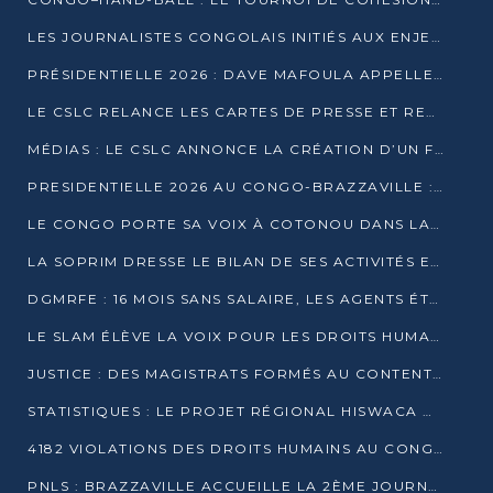
LES JOURNALISTES CONGOLAIS INITIÉS AUX ENJEUX DE L’ÉCONOMIE BLEUE
PRÉSIDENTIELLE 2026 : DAVE MAFOULA APPELLE LES CONGOLAIS À UN « NOUVEAU DÉPART »
LE CSLC RELANCE LES CARTES DE PRESSE ET RECONNAÎT OFFICIELLEMENT LES MÉDIAS EN LIGNE
MÉDIAS : LE CSLC ANNONCE LA CRÉATION D’UN FONDS D’APPUI À LA PRESSE
PRESIDENTIELLE 2026 AU CONGO-BRAZZAVILLE : UN CASTING ÉLARGI
LE CONGO PORTE SA VOIX À COTONOU DANS LA LUTTE CONTRE LA TUBERCULOSE
LA SOPRIM DRESSE LE BILAN DE SES ACTIVITÉS ET FIXE DE NOUVELLES PRIORITÉS
DGMRFE : 16 MOIS SANS SALAIRE, LES AGENTS ÉTOUFFENT DANS LE SILENCE
LE SLAM ÉLÈVE LA VOIX POUR LES DROITS HUMAINS À BRAZZAVILLE
JUSTICE : DES MAGISTRATS FORMÉS AU CONTENTIEUX DE LA PROPRIÉTÉ INTELLECTUELLE
STATISTIQUES : LE PROJET RÉGIONAL HISWACA OFFICIELLEMENT LANCÉ AU CONGO
4182 VIOLATIONS DES DROITS HUMAINS AU CONGO EN 2025 SELON LE CAD
PNLS : BRAZZAVILLE ACCUEILLE LA 2ÈME JOURNÉE SCIENTIFIQUE SUR LE VIH/SIDA