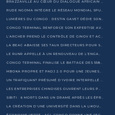
BRAZZAVILLE AU CŒUR DU DIALOGUE AFRICAIN SUR LES OBJECTIFS DE DÉVELOPPEMENT DURABLE
RUDE NGOMA INTÈGRE LE RÉSEAU MONDIAL SPUTNIK PRO APRÈS UNE FORMATION À MOSCOU
LUMIÈRES DU CONGO : DESTIN GAVET DÉDIE SON PRIX À L’UNITÉ NATIONALE ET À LA JEUNESSE
CONGO TERMINAL RENFORCE SON EXPERTISE AVEC NEUF NOUVEAUX FORMATEURS EN ENGINS PORTUAIRES
L’ARCHER PREND LE CONTRÔLE DE GINOV ET ACCÉLÈRE SON VIRAGE NUMÉRIQUE
LA BEAC ABAISSE SES TAUX DIRECTEURS POUR SOUTENIR LA CROISSANCE EN ZONE CEMAC
LE RUNR APPELLE À UN RENOUVEAU DE L’ENGAGEMENT MILITANT
CONGO TERMINAL FINALISE LE BATTAGE DES 558 PIEUX DU FUTUR QUAI DU MÔLE EST
MBOKA PROPRE ET PADJ 2.0 POUR UNE JEUNESSE PLUS AUTONOME
UN TRAFIQUANT PRÉSUMÉ D’IVOIRE INTERPELLÉ À DOLISIE
LES ENTREPRISES CHINOISES OUVRENT LEURS PORTES AUX JEUNES DIPLÔMÉS
SIBITI : 6 MORTS DANS UN DRAME APRÈS LES ÉPREUVES DU BEPC
LA CRÉATION D’UNE UNIVERSITÉ DANS LA LIKOUALA AU CŒUR D’UNE RÉFLEXION NATIONALE
ÉCONOMIE VERTE : AGL CONGO DONNE UNE SECONDE VIE À SES DÉCHETS INDUSTRIELS