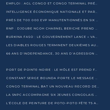
EMPLOI : AGL CONGO ET CONGO TERMINAL PRÉSÉLECTIONNENT PLUS DE 70 JEUNES À POINTE-NOIRE
INTELLIGENCE ÉCONOMIQUE NATIONALE ET PARTENARIATS INTERNATIONAUX : VERS UNE DOCTRINE SOUVERAINE DE SÉCURITÉ ÉCONOMIQUE
PRÈS DE 700 000 EVP MANUTENTIONNÉS EN SIX MOIS PAR CONGO TERMINAL
RNP : DJOUBE NGOH CHARNEL BERICHE PREND LES RÊNES DU PARTI
BURKINA FASO : LE GOUVERNEMENT LANCE « VACANCES UTILES 2026 » POUR FORMER LES ÉLÈVES À 15 MÉTIERS
LES DIABLES ROUGES TERMINENT DEUXIÈMES AU CHAMPIONNAT D’AFRIQUE ZONE 3
66 ANS D’INDEPENDANCE, 30 ANS D’AGRESSION RWAN DAISE : 4 PRESIDENCES, UN ECHEC COLLECTIF
PORT DE POINTE-NOIRE : LE MÔLE EST PREND FORME ET VISE LES GÉANTS DES MERS
CONSTANT SERGE BOUNDA PORTE LE MESSAGE DE COMPASSION DE DENIS SASSOU NGUESSO EN IRAN
CONGO TERMINAL BAT UN NOUVEAU RECORD DE PRODUCTIVITÉ AU PORT DE POINTE-NOIRE
LA SNPC ACCOMPAGNE SIX JEUNES CONGOLAIS AUX OLYMPIADES PANAFRICAINES DE MATHÉMATIQUES
L’ÉCOLE DE PEINTURE DE POTO-POTO FÊTE 75 ANS AU SERVICE DE L’ART CONGOLAIS