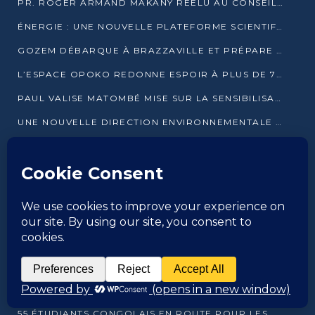
PR. ROGER ARMAND MAKANY RÉÉLU AU CONSEIL DE L’AUF
ÉNERGIE : UNE NOUVELLE PLATEFORME SCIENTIFIQUE POUR LA TRANSITION ÉNERGÉTIQUE EN AFRIQUE CENTRALE
GOZEM DÉBARQUE À BRAZZAVILLE ET PRÉPARE SON ARRIVÉE À POINTE-NOIRE
L’ESPACE OPOKO REDONNE ESPOIR À PLUS DE 775 ÉLÈVES AUTOCHTONES DANS LE NORD DU CONGO
PAUL VALISE MATOMBÉ MISE SUR LA SENSIBILISATION POUR ÉRAQUER LE GRAND BANDITISME
UNE NOUVELLE DIRECTION ENVIRONNEMENTALE POUR RENFORCER LA GESTION DES DONNÉES AU CONGO
LE PRÉSIDENT SASSOU N’GUESSO LANCE PAR ANTICIPATION LA 39ÈME JOURNÉE NATIONALE DE L’ARBRE
L’ASSOCIATION LES AMIS D’YVON KABA APPELLENT DENIS SASSOU N’GUESSO À SE PORTER CANDIDAT
CONGO : LE BCBTP SE MODERNISE POUR SES 40 ANS D’EXISTENCE
LA BANQUE MONDIALE ACCORDE 60 MILLIONS DE DOLLARS POUR LA RÉSILIENCE URBAINE AU CONGO
NKAYI : UN HOMME INTERPELLÉ POUR TRAFIC D’UN BÉBÉ CHIMPANZÉ
55 ÉTUDIANTS CONGOLAIS EN ROUTE POUR LES UNIVERSITÉS ALGÉRIENNES
LE GOUVERNEMENT CONGOLAIS SUSPEND L’IMPORTATION DES MACHETTES ET DES MOTOS
55 ÉTUDIANTS CONGOLAIS EN ROUTE POUR LES UNIVERSITÉS ALGÉRIENNES