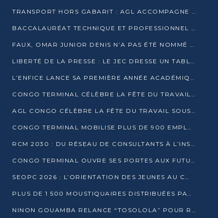
TRANSPORT HORS GABARIT : AGL ACCOMPAGNE LE DÉVELOPPEMENT DU SECTEUR BRASSICOLE AU CONGO
BACCALAURÉAT TECHNIQUE ET PROFESSIONNEL : 16 352 CANDIDATS LANCÉS DANS LES ÉPREUVES D’EPS
FAUX, OMAR JUNIOR DENIS N’A PAS ÉTÉ NOMMÉ AIDE DE CAMP ADJOINT DE DENIS SASSOU NGUESSO
LIBERTÉ DE LA PRESSE : LE JEC DRESSE UN TABLEAU PRÉOCCUPANT AU CONGO
L’ENFICE LANCE SA PREMIÈRE ANNÉE ACADÉMIQUE AVEC 100 FUTURS ENSEIGNANTS
CONGO TERMINAL CÉLÈBRE LA FÊTE DU TRAVAIL AVEC SES COLLABORATEURS À POINTE-NOIRE
AGL CONGO CÉLÈBRE LA FÊTE DU TRAVAIL SOUS LE SIGNE DE LA COHÉSION
CONGO TERMINAL MOBILISE PLUS DE 900 EMPLOYÉS AUTOUR DE LA SÉCURITÉ AU TRAVAIL
RCM 2030 : DU RÉSEAU DE CONSULTANTS À L’INSTRUMENT DE PUISSANCE EN AFRIQUE FRANCOPHONE
CONGO TERMINAL OUVRE SES PORTES AUX FUTURS INGÉNIEURS AU FORUM DES MÉTIERS D’UCAC-ICAM
SEOPC 2026 : L’ORIENTATION DES JEUNES AU CŒUR DE LA DEUXIÈME ÉDITION
PLUS DE 1 500 MOUSTIQUAIRES DISTRIBUÉES PAR AGL ET CONGO TERMINAL DANS LA LUTTE CONTRE LE PALUDISME
NINON GOUAMBA RELANCE “TOSOLOLA” POUR RENFORCER LE DIALOGUE AVEC LES CITOYENS