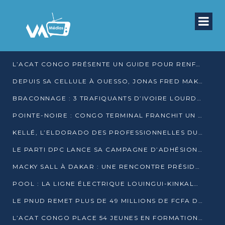
L’ACAT CONGO PRÉSENTE UN GUIDE POUR RENFORCER LES GARANTIES JUDICIAIRES EN GARDE À VUE
DEPUIS SA CELLULE À OUESSO, JONAS FRED MAKITA DÉNONCE CE QU’IL QUALIFIE DE DÉNI DE JUSTICE
BRACONNAGE : 3 TRAFIQUANTS D’IVOIRE LOURDEMENT CONDAMNÉS À DJAMBALA
POINTE-NOIRE : CONGO TERMINAL FRANCHIT UN CAP HISTORIQUE AVEC 99 MOUVEMENTS/HEURE
KELLÉ, L’ELDORADO DES PROFESSIONNELLES DU SEXE
LE PARTI DPC LANCE SA CAMPAGNE D’ADHÉSIONS ET VEUT STRUCTURER SA PRÉSENCE DANS LES 15 DÉPARTEMENTS
MACKY SALL À DAKAR : UNE RENCONTRE PRÉSIDENTIELLE QUI DIVISE L’OPINION SÉNÉGALAISE
POOL : LA LIGNE ÉLECTRIQUE LOUINGUI-KINKALA-BOKO MISE EN SERVICE
LE PNUD REMET PLUS DE 49 MILLIONS DE FCFA D’ÉQUIPEMENTS POUR ACCÉLÉRER LA NUMÉRISATION DU SYSTÈME DE SANTÉ
L’ACAT CONGO PLACE 54 JEUNES EN FORMATION PROFESSIONNELLE