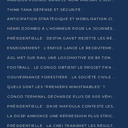
THINK TANK DÉFENSE ET SÉCURITÉ :
ANTICIPATION STRATÉGIQUE ET MOBILISATION CITOYENNE POUR NOTRE SOUVERAINETÉ NATIONALE
HENRI DJOMBO À L’HONNEUR POUR LA JOURNÉE MONDIALE DU THÉÂTRE
PRÉSIDENTIELLE : DESTIN GAVET REJETTE LES RÉSULTATS ET APPELLE À UN DIALOGUE NATIONAL
ENSEIGNEMENT : L’ENFICE LANCE LE RECRUTEMENT DE SA PREMIÈRE PROMOTION DE PROFESSEURS DES ÉCOLES
AGL MET SUR RAIL UNE LOCOMOTIVE DE 83 TONNES À POINTE-NOIRE
FOOTBALL : LE CONGO OBTIENT LE PROJET FIFA ARENA POUR SES 15 DÉPARTEMENTS
GOUVERNANCE FORESTIÈRE : LA SOCIÉTÉ CIVILE CONGOLAISE AFFICHE SES PRIORITÉS POUR 2026
QUELS SONT LES “PREMIERS MINISTRABLES” ?
CONGO TERMINAL DÉCHARGE PLUS DE 900 VÉHICULES EN QUELQUES HEURES
PRÉSIDENTIELLE : DAVE MAFOULA CONTESTE LES RÉSULTATS PROVISOIRES
LA DGSP ANNONCE UNE RÉPRESSION PLUS STRICTE CONTRE LES MOTO-TAXIS
PRÉSIDENTIELLE : LA CNEI TRANSMET LES RÉSULTATS PROVISOIRES À LA COUR CONSTITUTIONNELLE