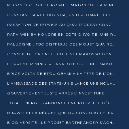
RECONDUCTION DE ROSALIE MATONDO : LA MINISTRE PROMET D’ACCÉLÉRER LE TRAITEMENT DES DOSSIERS ET DE RELEVER DE NOUVEAUX DÉFIS
CONSTANT SERGE BOUNDA, UN DIPLOMATE CHEVRONNÉ AUX COMMANDES DES AFFAIRES ÉTRANGÈRES
PASSATION DE SERVICE AU QUAI D’ORSAY CONGOLAIS : GAKOSSO PASSE LE FLAMBEAU À BOUNDA
PAPA WEMBA HONORÉ EN CÔTE D’IVOIRE, UNE RUE PORTE DÉSORMAIS SON NOM
PALUDISME : TBC DISTRIBUE DES MOUSTIQUAIRES DANS DEUX CSI DE BRAZZAVILLE
CONSEIL DE CABINET : COLLINET MAKOSSO DONNE SES DERNIÈRES ORIENTATIONS
LE PREMIER MINISTRE ANATOLE COLLINET MAKOSSO DÉMISSIONNE AVEC SON GOUVERNEMENT
BRICE VOLTAIRE ETOU OBAMI À LA TÊTE DE L’ONEC-C POUR TROIS ANS
L’AMBASSADE DES ÉTATS-UNIS LANCE UNE NOUVELLE COHORTE DU PROGRAMME ACCESS MICRO-SCHOLARSHIP
GOUVERNEMENT JUSTE APRÈS L’INVESTITURE
TOTAL ENERGIES ANNONCE UNE NOUVELLE DÉCOUVERTE D’HYDROCARBURES SUR LE PERMIS MOHO AU LARGE DU CONGO
HUAWEI ET LA RÉPUBLIQUE DU CONGO ACCÉLÈRENT LEUR PARTENARIAT
BIODIVERSITÉ : LE PROJET EARTHRANGER S’ACHÈVE, MAIS LES DÉFIS DEMEURENT