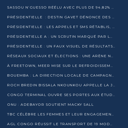
SASSOU N’GUESSO RÉÉLU AVEC PLUS DE 94,82% DES VOIX
PRÉSIDENTIELLE : DESTIN GAVET DÉNONCE DES IRRÉGULARITÉS ET REVENDIQUE LA VICTOIRE
PRÉSIDENTIELLE : LES APPELS ET SMS RÉTABLIS, INTERNET RESTE BLOQUÉ
PRÉSIDENTIELLE A : UN SCRUTIN MARQUÉ PAR LA COUPURE D’INTERNET ET UNE AFFLUENCE TIMIDE À BRAZZAVILLE
PRÉSIDENTIELLE : UN FAUX VISUEL DE RÉSULTATS CIRCULE
RÉSEAUX SOCIAUX ET ÉLECTIONS : UNE ARÈNE NUMÉRIQUE EN PLEINE MUTATION AU CONGO
À FREETOWN, MEER MISE SUR LE REFROIDISSEMENT PASSIF FACE À LA CHALEUR EXTRÊME
BOUEMBA : LA DIRECTION LOCALE DE CAMPAGNE DE DENIS SASSOU N’GUESSO MULTIPLIE LES ACTIVITÉS DE MOBILISATION
ROCH BREDIN BISSALA NKOUNKOU APPELLE LA JEUNESSE DE GOMA TSÉ-TSÉ À UN VOTE MASSIF POUR DENIS SASSOU NGUESSO
CONGO TERMINAL OUVRE SES PORTES AUX ÉTUDIANTS EN TRANSPORT ET LOGISTIQUE
ONU : ADEBAYOR SOUTIENT MACKY SALL
TBC CÉLÈBRE LES FEMMES ET LEUR ENGAGEMENT À L’OCCASION DU 8 MARS
AGL CONGO RÉUSSIT LE TRANSPORT DE 19 MODULES HORS GABARIT ENTRE POINTE-NOIRE ET BRAZZAVILLE