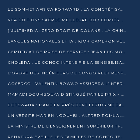
LE SOMMET AFRICA FORWARD : LA CONCRÉTISATION DE PARTENARIATS ÉQUILIBRÉS ET TOURNÉS VERS L’AVENIR ENTRE LE CONTINENT AFRICAIN ET LA FRANCE
NEA ÉDITIONS SACRÉE MEILLEURE BD / COMICS D’AFRIQUE AU KENYA
(MULTIMÉDIA) ZÉRO DROIT DE DOUANE : LA CHINE ET L’AFRIQUE VERS UNE PROXIMITÉ SANS PRÉCÉDENT (PAPIER GÉNÉRAL)
LANGUES NATIONALES ET IA : IGOR CAMERON VEUT ARRIMER LA STRATÉGIE IA À LA LOI SUR LA RECHERCHE
CERTIFICAT DE PRISE DE SERVICE : JEAN LUC MOUTHOU DÉMENT UNE « FAKE NEWS »
CHOLÉRA : LE CONGO INTENSIFIE LA SENSIBILISATION AU MARCHÉ DE TALANGAÏ
L’ORDRE DES INGÉNIEURS DU CONGO VEUT RENFORCER L’ÉTHIQUE ET LA CRÉDIBILITÉ DE LA PROFESSION
COSERCO : VALENTIN BOWAO ASSURERA L’INTÉRIM À LA TÊTE DU BUREAU EXÉCUTIF NATIONAL
MAMADI DOUMBOUYA DISTINGUÉ PAR LE PRIX « SUPER GRAND BÂTISSEUR BABACAR N’DIAYE »
BOTSWANA : L’ANCIEN PRÉSIDENT FESTUS MOGAE EST MORT À 86 ANS
UNIVERSITÉ MARIEN NGOUABI : ALFRED ROMUALD NGUYA POATY SOUTIENT UNE THÈSE SUR LE PARADOXE DE LA CROISSANCE EN ZONE CEMAC
LA MINISTRE DE L’ENSEIGNEMENT SUPÉRIEUR TRACE SA FEUILLE DE ROUTE
RENATURA ÉVEILLE LES FAMILLES DE CONGO TERMINAL À LA PROTECTION DE L’ENVIRONNEMENT