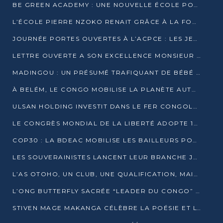
BE GREEN ACADEMY : UNE NOUVELLE ÉCOLE POUR LES MÉTIERS DE L’ÉCOLOGIE À POINTE-NOIRE
L’ÉCOLE PIERRE NZOKO RENAIT GRÂCE À LA FONDATION MUCODEC
JOURNÉE PORTES OUVERTES À L’ACPCE : LES JEUNES EN IMMERSION DANS L’ENTREPRISE
LETTRE OUVERTE A SON EXCELLENCE MONSIEUR DENIS SASSOU NGUESSO, PRESIDENT DE LAREPUBLIQUE DU CONGO
MADINGOU : UN PRÉSUMÉ TRAFIQUANT DE BÉBÉ CHIMPANZÉ FIXÉ SUR SON SORT LE 20 NOVEMBRE
À BELÉM, LE CONGO MOBILISE LA PLANÈTE AUTOUR DU FONDS BLEU POUR LE BASSIN DU CONGO
ULSAN HOLDING INVESTIT DANS LE FER CONGOLAIS
LE CONGRÈS MONDIAL DE LA LIBERTÉ ADOPTE 14 RÉSOLUTIONS HISTORIQUES
COP30 : LA BDEAC MOBILISE LES BAILLEURS POUR LE FONDS BLEU DU BASSIN DU CONGO
LES SOUVERAINISTES LANCENT LEUR BRANCHE JEUNE À BRAZZAVILLE
L’AS OTOHO, UN CLUB, UNE QUALIFICATION, MAIS ENCORE DES DOUTES
L’ONG BUTTERFLY SACRÉE “LEADER DU CONGO” AU PRIX D’EXCELLENCE 2025
STIVEN MAGE MAKANGA CÉLÈBRE LA POÉSIE ET L’HUMAIN AVEC SON RECUEIL “HECTARE”