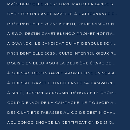
PRÉSIDENTIELLE 2026 : DAVE MAFOULA LANCE SA « VAGUE DU NOUVEAU DÉPART » À IMPFONDO
OYO : DESTIN GAVET APPELLE À L’ALTERNANCE ET À LA RESPONSABILITÉ DE LA JEUNESSE
PRÉSIDENTIELLE 2026 : À SIBITI, DENIS SASSOU-N’GUESSO PARIE SUR LES RESSOURCES DE LA LEKOUMOU
À EWO, DESTIN GAVET ELENGO PROMET HÔPITAL, CHEMIN DE FER ET AUDIT DES FINANCES PUBLIQUES
À OWANDO, LE CANDIDAT DU MR DÉROULE SON PROGRAMME DE “CHANGEMENT”
PRÉSIDENTIELLE 2026 : CULTE INTERRELIGIEUX POUR LA PAIX À OUENZÉ
DOLISIE EN BLEU POUR LA DEUXIÈME ÉTAPE DE CAMPAGNE DE DSN
À OUESSO, DESTIN GAVET PROMET UNE UNIVERSITÉ POUR LA SANGHA
À OUESSO, GAVET ELONGO LANCE SA CAMPAGNE SOUS LE SIGNE DU RENOUVEAU
À SIBITI, JOSEPH KIGNOUMBI DÉNONCE LE CHÔMAGE ET LES DÉFAILLANCES DE L’ÉTAT
COUP D’ENVOI DE LA CAMPAGNE, LE POUVOIR À POINTE-NOIRE, L’OPPOSITION À OUESSO ET SIBITI
DES OUVRIERS TABASSÉS AU QG DE DESTIN GAVET À 24 HEURES DE L’OUVERTURE DE LA CAMPAGNE
AGL CONGO ENGAGE LA CERTIFICATION DE 21 GRUTIERS AUX NORMES INTERNATIONALES