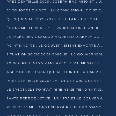
PRÉSIDENTIELLE 2026 : JOSEPH BADIABIO ET L’UDH-YUKI JOUENT LA PRUDENCE
6ᵉ CONGRÈS DU PCT : LA COMMISSION LOGISTIQUE ASSURE LA DISTRIBUTION DES KITS
QUINQUENNAT 2021-2026 : LE BILAN « EN TOUTE TRANSPARENCE » PRÉSENTÉ À LA PRESSE
ÉCONOMIE FLUVIALE : LE PABPS ADOPTE UN BUDGET 2026 DE PLUS DE 2,7 MILLIARDS FCFA
LE LYCÉE DENIS SASSOU N’GUESSO D’ABALA DOTÉ D’UNE SALLE MULTIMÉDIA
POINTE-NOIRE : LE GOUVERNEMENT EXHORTE À UN USAGE RESPONSABLE DU NOUVEAU MATÉRIEL MUNICIPAL
SITUATION SOCIOÉCONOMIQUE : LE GOUVERNEMENT INTERPELLÉ DEVANT LE SÉNAT
20.000 PATIENTS VIVANT AVEC LE VIH MENACÉS D’ARRÊT DE TRAITEMENT
AGL MOBILISE L’AFRIQUE AUTOUR DE LA CAN 2025
PRÉSIDENTIELLE 2026 : LA FORCE PUBLIQUE SE PRÉPARE À SÉCURISER LE SCRUTIN
LE SPECTACLE FORFAIT RIRE NE SE TIENDRA PAS LE 1ER JANVIER
SANTÉ REPRODUCTIVE : L’UNFPA ET LE GOUVERNEMENT AFFINENT LES PRIORITÉS DE 2026
PLUS DE 13 MILLIONS USD POUR UNE CROISSANCE VERTE ET SOUVERAINE
CONGO–HAND-BALL : LE TOURNOI DE COHÉSION ET DE FRATERNITÉ ALLUME SES LAMPIONS À BRAZZAVILLE