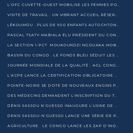
L’OFC CUVETTE-OUEST MOBILISE LES FEMMES POUR ACCUEILLIR LE PRÉSIDENT DE LA RÉPUBLIQUE
VISITE DE TRAVAIL : UN VIBRANT ACCUEIL RÉSERVÉ À DENIS SASSOU-N’GUESSO PAR L’ASSOCIATION « LES AMIS DE WOMO »
LÉKOUMOU : PLUS DE 900 ENFANTS AUTOCHTONES REÇOIVENT DES KITS SCOLAIRES GRÂCE À L’ESPACE OPOKO
PASCAL TSATY-MABIALA ÉLU PRÉSIDENT DU CONSEIL NATIONAL DE L’UPADS
LA SECTION 1-PCT MOUKOUNDZI NGOUAKA MOBILISE 100 000 FCFA POUR LE 6ᵉ CONGRÈS DU PARTI
BASSIN DU CONGO : LE FONDS BLEU SÉDUIT LES BAILLEURS À BELÉM
JOURNÉE MONDIALE DE LA QUALITÉ : AGL CONGO FORME ET SENSIBILISE LES JEUNES TALENTS
L’ACPE LANCE LA CERTIFICATION OBLIGATOIRE DES CONTRATS DE TRAVAIL DES TRANSPORTEURS
POINTE-NOIRE SE DOTE DE NOUVEAUX ENGINS POUR L’ASSAINISSEMENT ET L’ENTRETIEN ROUTIER
DES MÉDECINS DEMANDENT L’INSCRIPTION DU TRAITEMENT DU PIED-BOT DANS LES CURSUS UNIVERSITAIRES
DÉNIS SASSOU N’GUESSO INAUGURE L’USINE DE VALORISATION DU GAZ ASSOCIÉ
DENIS SASSOU-N’GUESSO LANCE UNE SÉRIE DE PROJETS DANS LE KOUILOU
AGRICULTURE : LE CONGO LANCE LES ZAP D’INONI ET YONO