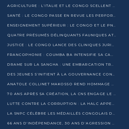
AGRICULTURE : L’ITALIE ET LE CONGO SCELLENT UN PARTENARIAT POUR UNE PRODUCTION LOCALE DURABLE
SANTÉ : LE CONGO PASSE EN REVUE LES PERFORMANCES DE SES HÔPITAUX À MI-PARCOURS
ENSEIGNEMENT SUPÉRIEUR : LE CONGO ET LE PNUD VEULENT RAPPROCHER LA FORMATION UNIVERSITAIRE DES BESOINS DU MARCHÉ DE L’EMPLOI
QUATRE PRÉSUMÉS DÉLINQUANTS FAUNIQUES ATTENDUS DEVANT LA JUSTICE POUR TRAFIC D’IVOIRE
JUSTICE : LE CONGO LANCE DES CLINIQUES JURIDIQUES POUR RAPPROCHER LE DROIT DES CITOYENS
FRANCOPHONIE : COUMBA BA INTENSIFIE SA CAMPAGNE POUR LA SUCCESSION À LA TÊTE DE L’OIF
DRAME SUR LA SANGHA : UNE EMBARCATION TRANSPORTANT DES FIDÈLES DE « NZAMBÉ YA L’HUILE » FAIT NAUFRAGE À OUESSO
DES JEUNES S’INITIENT À LA GOUVERNANCE CONTINENTALE À BRAZZAVILLE
ANATOLE COLLINET MAKOSSO REND HOMMAGE À JEAN-PAUL PIGASSE
70 ANS APRÈS SA CRÉATION, LA CNS ENGAGE LE VIRAGE DE LA DIGITALISATION
LUTTE CONTRE LA CORRUPTION : LA HALC APPELLE À PASSER DES DISCOURS AUX ACTES
LA SNPC CÉLÈBRE LES MÉDAILLÉS CONGOLAIS DES OLYMPIADES PANAFRICAINES DE MATHÉMATIQUES 2026
66 ANS D’INDÉPENDANCE, 30 ANS D’AGRESSION RWANDAISE : 4 PRÉSIDENCES, UN ÉCHEC COLLECTIF