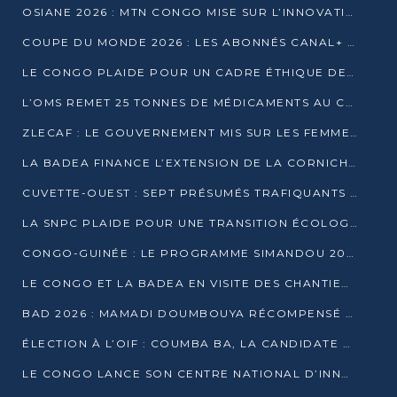
OSIANE 2026 : MTN CONGO MISE SUR L’INNOVATION POUR RELEVER LES DÉFIS AFRICAINS
COUPE DU MONDE 2026 : LES ABONNÉS CANAL+ AU CONGO DÉÇUS À QUELQUES JOURS DU COUP D’ENVOI
LE CONGO PLAIDE POUR UN CADRE ÉTHIQUE DE L’INTELLIGENCE ARTIFICIELLE À DAKAR
L’OMS REMET 25 TONNES DE MÉDICAMENTS AU CONGO POUR RENFORCER LA RIPOSTE AUX ÉPIDÉMIES
ZLECAF : LE GOUVERNEMENT MIS SUR LES FEMMES ENTREPRENEURES
LA BADEA FINANCE L’EXTENSION DE LA CORNICHE SUD DE BRAZZAVILLE
CUVETTE-OUEST : SEPT PRÉSUMÉS TRAFIQUANTS DE FAUNE INTERPELLÉS À EWO ET KELLÉ
LA SNPC PLAIDE POUR UNE TRANSITION ÉCOLOGIQUE PROGRESSIVE
CONGO-GUINÉE : LE PROGRAMME SIMANDOU 2040 AU CŒUR DES ÉCHANGES À LA BAD
LE CONGO ET LA BADEA EN VISITE DES CHANTIERS
BAD 2026 : MAMADI DOUMBOUYA RÉCOMPENSÉ PAR LE TROPHÉE BABACAR NDIAYE À BRAZZAVILLE
ÉLECTION À L’OIF : COUMBA BA, LA CANDIDATE DISCRÈTE QUI BOUSCULE LE JEU DIPLOMATIQUE
LE CONGO LANCE SON CENTRE NATIONAL D’INNOVATION