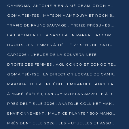
GAMBOMA, ANTOINE BIEN-AIMÉ OBAM-ODON MOBILISE LES 32 148 ÉLECTEURS EN FAVEUR DE DENIS SASSOU NGUESSO
GOMA TSÉ-TSÉ : MATSON MAMPOUYA ET ROCH BREDIN BISSALA NKOUNKOU EN CAMPAGNE DE PROXIMITÉ
TRAFIC DE FAUNE SAUVAGE : TREIZE PRÉSUMÉS TRAFIQUANTS INTERPELLÉS AU CONGO EN 2025
LA LIKOUALA ET LA SANGHA EN PARFAIT ACCORD AVEC LE PROJET DE SOCIÉTÉ DU CANDIDAT DENIS SASSOU-N’GUESSO
DROITS DES FEMMES À TIÉ-TIÉ 2 : SENSIBILISATION ET PÉDAGOGIE SUR LE DROIT DE VOTE
CAP2026 : L’HEURE DE LA SOUVERAINETÉ
DROITS DES FEMMES : AGL CONGO ET CONGO TERMINAL METTENT EN AVANT LE LEADERSHIP FÉMININ
GOMA TSÉ-TSÉ : LA DIRECTION LOCALE DE CAMPAGNE INTENSIFIE LA SENSIBILISATION DANS LES VILLAGES
MAKOUA : DELPHINE ÉDITH EMMANUEL LANCE LA CAMPAGNE POUR DENIS SASSOU-N’GUESSO
À MAKÉLÉKÉLÉ 1, LANDRY KOLELAS APPELLE À UNE MOBILISATION MASSIVE EN FAVEUR DE DENIS SASSOU-N’GUESSO
PRÉSIDENTIELLE 2026 : ANATOLE COLLINET MAKOSSO DÉFEND LE PROJET DE SOCIÉTÉ DE DENIS SASSOU NGUESSO
ENVIRONNEMENT : MAURICE PLANTE 1 500 MANGROVES POUR HONORER WANGARI MAATHAI
PRÉSIDENTIELLE 2026 : LES MUTUELLES ET ASSOCIATIONS S’IMPLIQUENT DANS LA CAMPAGNE ÉLECTORALE À TIÉ-TIÉ 2 (POINTE-NOIRE)