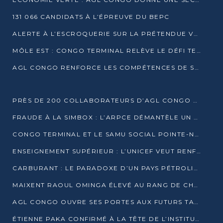
131 066 CANDIDATS À L’ÉPREUVE DU BEPC
ALERTE À L’ESCROQUERIE SUR LA PRÉTENDUE VENTE DE PARCELLES AFAT
MÔLE EST : CONGO TERMINAL RELÈVE LE DÉFI TECHNIQUE DES SABLES BITUMINEUX
AGL CONGO RENFORCE LES COMPÉTENCES DE SES ÉQUIPES AVEC LA CERTIFICATION CACES® R483
PRÈS DE 200 COLLABORATEURS D’AGL CONGO EN FORMATION JUSQU’EN JUILLET
FRAUDE À LA SIMBOX : L’ARPCE DÉMANTÈLE UN RÉSEAU UTILISANT DES CARTES SIM OUGANDAISES
CONGO TERMINAL ET LE SAMU SOCIAL POINTE-NOIRE RENOUVELLENT LEUR PARTENARIAT EN FAVEUR DES JEUNES VULNÉRABLES
ENSEIGNEMENT SUPÉRIEUR : L’UNICEF VEUT RENFORCER LA RECHERCHE SUR LES QUESTIONS DE L’ENFANCE
CARBURANT : LE PARADOXE D’UN PAYS PÉTROLIER CONFRONTÉ À DES PÉNURIES RÉCURRENTES
MAIXENT RAOUL OMINGA ÉLEVÉ AU RANG DE CHEVALIER DE L’ORDRE DE L’AMITIÉ ENTRE LA RUSSIE ET LE CONGO
AGL CONGO OUVRE SES PORTES AUX FUTURS TALENTS DE LA LOGISTIQUE
ÉTIENNE PAKA CONFIRMÉ À LA TÊTE DE L’INSTITUT GÉOGRAPHIQUE NATIONAL