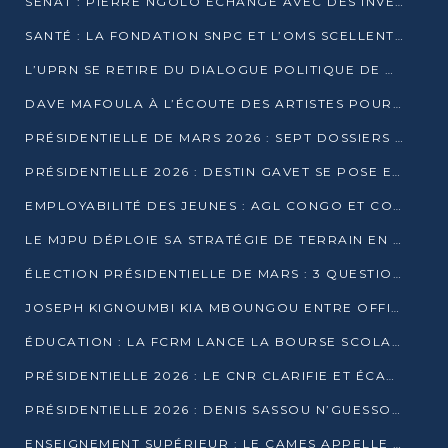
SÉNAT : PIERRE NGOLO ÉCHANGE AVEC DES INVESTISSEURS DU NUMÉRIQUE
SANTÉ : LA FONDATION SNPC ET L’OMS SCELLENT UN PARTENARIAT STRATÉGIQUE DE TROIS ANS
L’UPRN SE RETIRE DU DIALOGUE POLITIQUE DE DJAMBALA : TENSIONS DANS LE PRÉ-ÉLECTORAL CONGOLAIS
DAVE MAFOULA À L’ÉCOUTE DES ARTISTES POUR REDÉFINIR SA POLITIQUE CULTURELLE
PRÉSIDENTIELLE DE MARS 2026 : SEPT DOSSIERS DE CANDIDATURE ENREGISTRÉS À LA CLÔTURE DES DÉPÔTS
PRÉSIDENTIELLE 2026 : DESTIN GAVET SE POSE EN CANDIDAT DU « RAS-LE-BOL »
EMPLOYABILITÉ DES JEUNES : AGL CONGO ET CONGO TERMINAL S’ALLIENT À UCAC-ICAM
LE MJPU DÉPLOIE SA STRATÉGIE DE TERRAIN EN FAVEUR DE DSN
ÉLECTION PRÉSIDENTIELLE DE MARS : 3 QUESTIONS À UN EXPERT CONGOLAIS DE LA CYBERSÉCURITÉ
JOSEPH KIGNOUMBI KIA MBOUNGOU ENTRE OFFICIELLEMENT EN COURSE POUR LA PRÉSIDENTIELLE
ÉDUCATION : LA FCRM LANCE LA BOURSE SCOLAIRE FRANCINE-NTOUMI POUR PROMOUVOIR LES FILIÈRES SCIENTIFIQUES
PRÉSIDENTIELLE 2026 : LE CNR CLARIFIE ET ÉCARTE LA CANDIDATURE DU PASTEUR NTUMI
PRÉSIDENTIELLE 2026 : DENIS SASSOU N’GUESSO ANNONCE OFFICIELLEMENT SA CANDIDATURE
ENSEIGNEMENT SUPÉRIEUR : LE CAMES APPELLE À UNE UNIVERSITÉ AFRICAINE AXÉE SUR L’EMPLOYABILITÉ