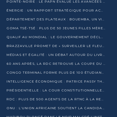
POINTE-NOIRE : LE PAPN ÉVALUE LES AVANCÉES DU MÔLE EST
ÉNERGIE : UN RAPPORT STRATÉGIQUE POUR ACCÉLÉRER LA TRANSITION AU CONGO
DÉPARTEMENT DES PLATEAUX : BOUEMBA, UN VIVIER ÉCONOMIQUE PRÊT À EXPLOSER
GOMA TSÉ-TSÉ : PLUS DE 50 JEUNES FILLES MÈRES SENSIBILISÉES À LA SANTÉ SEXUELLE
QUALIF AU MONDIAL : LE GOUVERNEMENT DÉCLARE LA JOURNÉE DU 1ER AVRIL 2026 CHÔMÉE ET PAYÉE
BRAZZAVILLE PROMET DE « SURVEILLER LE FLEUVE » APRÈS LA QUALIFICATION DE LA RDC AU MONDIAL
MÉDIAS ET ÉGALITÉ : UN DÉBAT AUTOUR DU LIVRE « CES FEMMES QUI REPRENNENT LE POUVOIR SUR LEUR VIE »
60 ANS APRÈS, LA RDC RETROUVE LA COUPE DU MONDE
CONGO TERMINAL FORME PLUS DE 100 ÉTUDIANTS AUX TECHNIQUES D’EMBAUCHE
INTELLIGENCE ÉCONOMIQUE : PATRICE PASSY THÉORISE UNE STRATÉGIE ADAPTÉE AUX CONTEXTES FRAGMENTÉS
PRÉSIDENTIELLE : LA COUR CONSTITUTIONNELLE CONFIRME LA VICTOIRE DE SASSOU NGUESSO AVEC 94,90 % DES SUFFRAGES
RDC : PLUS DE 500 AGENTS DE LA RTNC À LA RETRAITE, UNE PAGE SE TOURNE
ONU : L’UNION AFRICAINE SOUTIENT LA CANDIDATURE DE MACKY SALL
MADIBOU PLONGÉ DANS LE NOIR MALGRÉ L’INSTALLATION D’UN NOUVEAU TRANSFORMATEUR