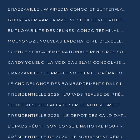
BRAZZAVILLE : WIKIPÉDIA CONGO ET BUTTERFLY SCELLENT UN PARTENARIAT POUR STRUCTURER LE BÉNÉVOLAT NUMÉRIQUE
GOUVERNER PAR LA PREUVE : L’EXIGENCE POLITIQUE DU XXIᵉ SIÈCLE
EMPLOYABILITÉ DES JEUNES :CONGO TERMINAL S’ALLIE À L’ESCIC POUR RAPPROCHER L’ÉCOLE DU TERRAIN
MOUYONDZI, NOUVEAU LABORATOIRE D’EXCELLENCE PÉDAGOGIQUE AVEC L’ENFICE
SCIENCE : L’ACADÉMIE NATIONALE RENFORCE SON ÉQUIPE ET TRACE SA FEUILLE DE ROUTE 2026
CARDY YOUELO, LA VOIX DAU SLAM CONGOLAIS QUI INTERPELLE LE MONDE
BRAZZAVILLE : LE PRÉFET SOUTIENT L’OPÉRATION « ZÉRO KULUNA » ET APPELLE À LA VIGILANCE CITOYENNE
LE CNR DÉNONCE DES BOMBARDEMENTS DANS LE POOL ET ACCUSE LE GOUVERNEMENT
PRÉSIDENTIELLE 2026 : L’UPADS REFUSE DE PRÉSENTER UN CANDIDAT ET DÉNONCE UN PROCESSUS NON CRÉDIBLE
FÉLIX TSHISEKEDI ALERTE SUR LE NON-RESPECT DES ENGAGEMENTS DE PAIX APRÈS SA RENCONTRE AVEC D. SASSOU-NGUESSO
PRÉSIDENTIELLE 2026 : LE DÉPÔT DES CANDIDATURES OUVERT DU 29 JANVIER AU 12 FÉVRIER
L’UPADS RÉUNIT SON CONSEIL NATIONAL POUR FIXER SA LIGNE POLITIQUE À DEUX MOIS DE LA PRÉSIDENTIELLE
PRÉSIDENTIELLE DE 2026 : LE MOUVEMENT RÉPUBLICAIN DÉNONCE UNE CONVOCATION ÉLECTORALE « OPAQUE ET PRÉCIPITÉE »