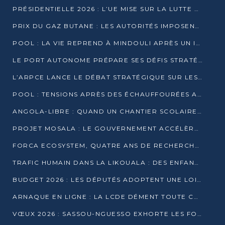
PRÉSIDENTIELLE 2026 : L’UE MISE SUR LA LUTTE CONTRE LA DÉSINFORMATION
PRIX DU GAZ BUTANE : LES AUTORITÉS IMPOSENT LE RESPECT DES PRIX RÉGLEMENTÉS
POOL : LA VIE REPREND À MINDOULI APRÈS UN INCIDENT ARMÉ SUR LA RN1
LE PORT AUTONOME PRÉPARE SES DÉFIS STRATÉGIQUES DE 2026
L’ARPCE LANCE LE DÉBAT STRATÉGIQUE SUR LES DONNÉES, L’IA ET LA FINANCE NUMÉRIQUE AU CONGO
POOL : TENSIONS APRÈS DES ÉCHAUFFOURÉES ARMÉES ENTRE DGSP ET EX-MILICIENS NINJA
ANGOLA-LIBRE : QUAND UN CHANTIER SCOLAIRE DEVIENT LE MIROIR D’UN CONGO EN MOUVEMENT
PROJET MOSALA : LE GOUVERNEMENT ACCÉLÈRE L’INSERTION DES JEUNES EN 2026
FORCA ECOSYSTEM, QUATRE ANS DE RECHERCHE DE TERRAIN AVANT UN LANCEMENT OFFICIEL EN 2026
TRAFIC HUMAIN DANS LA LIKOUALA : DES ENFANTS AUTOCHTONES RÉDUITS AU TRAVAIL FORCÉ
BUDGET 2026 : LES DÉPUTÉS ADOPTENT UNE LOI DES FINANCES DE PLUS DE 2500 MILLIARDS FCFA
ARNAQUE EN LIGNE : LA LCDE DÉMENT TOUTE CAMPAGNE DE RECRUTEMENT
VŒUX 2026 : SASSOU-NGUESSO EXHORTE LES FORCES VIVES À RENFORCER L’UNITÉ