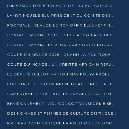
IMMERSION DES ÉTUDIANTS DE L’UCAC-ICAM À CONGO TERMINAL
LAMYR NGUELE ÉLU PRÉSIDENT DU COMITÉ DES MEMBRES D’HONNEUR DU PCT
FOOTBALL : CLAUDE LE ROY OFFICIELLEMENT NOMMÉ SÉLECTIONNEUR DU CONGO
CONGO TERMINAL SOUTIENT LE RECYCLAGE DES DÉCHETS PLASTIQUES À POINTE-NOIRE
CONGO TERMINAL ET RENATURA CONGO POURSUIVENT LEUR COMBAT POUR LA BIODIVERSITÉ
COUPE DU MONDE 2026 : QUAND LA POLITIQUE MENACE L’UNIVERSALITÉ DU FOOTBALL
COUPE DU MONDE : UN ARBITRE AFRICAIN REFUSÉ À L’ENTRÉE DES ÉTATS-UNIS
LE DÉPUTÉ HELLOT MATSON MAMPOUYA FRÔLE LA MORT LORS D’UNE EMBUSCADE DZNS LE POOL
FOOTBALL : LE GOUVERNEMENT AUTORISE LA FECOFOOT À OCCUPER LES COMPLEXES SPORTIFS
CAMEROUN : L’ÉTAT, AGL ET CAMALCO S’ALLIENT POUR UN MÉGA-PROJET FERROVIAIRE
ENVIRONNEMENT : AGL CONGO TRANSFORME SES DÉCHETS EN OUTILS DE FORMATION
DES HOMMES ET FEMMES DE CULTURE DISTINGUÉS POUR LEUR ENGAGEMENT PAR BANTOU CULTURE
MATHIAS DZON CRITIQUE LA POLITIQUE DU GOUVERNEMENT ET ALERTE SUR LA DETTE DU CONGO