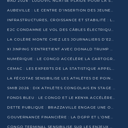
BAD 2026 : LUDOVIC NGATSÉ PLAIDE POUR LA SOUVERAINETÉ FINANCIÈRE AFRICAINE
AUBEVILLE : LE CENTRE D’INSERTION DES JEUNES PRÊT À OUVRIR SES PORTES
INFRASTRUCTURES, CROISSANCE ET STABILITÉ : LA GUINÉE AFFÛTE SES AMBITIONS
E2C CONDAMNE LE VOL DES CÂBLES ÉLECTRIQUES APRÈS UNE VIDÉO VIRALE
LA COLÈRE MONTE CHEZ LES JOURNALIERS D’E2C QUI DÉNONCENT 20 ANS DE PRÉCARITÉ
XI JINPING S’ENTRETIENT AVEC DONALD TRUMP À BEIJING
NUMÉRIQUE : LE CONGO ACCÉLÈRE LA CARTOGRAPHIE DE SES INFRASTRUCTURES DIGITALES
CEMAC : LES EXPERTS DE LA STATISTIQUE APPELLENT À RENFORCER LA SÉCURISATION DES DONNÉES
LA FÉCOTAE SENSIBILISE LES ATHLÈTES DE POINTE-NOIRE À L’HYGIÈNE ALIMENTA
SMIB 2026 : DIX ATHLÈTES CONGOLAIS EN STAGE AU KENYA
FONDS BLEU : LE CONGO ET LE KENYA ACCÉLÈRENT LA MOBILISATION DES FINANCEMENTS
DETTE PUBLIQUE : BRAZZAVILLE ENGAGE UNE OPÉRATION DE RACHAT DE 575 MILLIONS DE DOLLARS
GOUVERNANCE FINANCIÈRE : LA DGPP ET L’ONEC-C VERS UN PARTENARIAT POUR ASSAINIR LES ENTREPRISES PUBLIQUES
CONGO TERMINAL SENSIBILISE SUR LES ENJEUX DE LA SANTÉ MENTALE EN