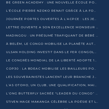
BE GREEN ACADEMY : UNE NOUVELLE ÉCOLE POUR LES MÉTIERS DE L’ÉCOLOGIE À POINTE-NOIRE
L’ÉCOLE PIERRE NZOKO RENAIT GRÂCE À LA FONDATION MUCODEC
JOURNÉE PORTES OUVERTES À L’ACPCE : LES JEUNES EN IMMERSION DANS L’ENTREPRISE
LETTRE OUVERTE A SON EXCELLENCE MONSIEUR DENIS SASSOU NGUESSO, PRESIDENT DE LAREPUBLIQUE DU CONGO
MADINGOU : UN PRÉSUMÉ TRAFIQUANT DE BÉBÉ CHIMPANZÉ FIXÉ SUR SON SORT LE 20 NOVEMBRE
À BELÉM, LE CONGO MOBILISE LA PLANÈTE AUTOUR DU FONDS BLEU POUR LE BASSIN DU CONGO
ULSAN HOLDING INVESTIT DANS LE FER CONGOLAIS
LE CONGRÈS MONDIAL DE LA LIBERTÉ ADOPTE 14 RÉSOLUTIONS HISTORIQUES
COP30 : LA BDEAC MOBILISE LES BAILLEURS POUR LE FONDS BLEU DU BASSIN DU CONGO
LES SOUVERAINISTES LANCENT LEUR BRANCHE JEUNE À BRAZZAVILLE
L’AS OTOHO, UN CLUB, UNE QUALIFICATION, MAIS ENCORE DES DOUTES
L’ONG BUTTERFLY SACRÉE “LEADER DU CONGO” AU PRIX D’EXCELLENCE 2025
STIVEN MAGE MAKANGA CÉLÈBRE LA POÉSIE ET L’HUMAIN AVEC SON RECUEIL “HECTARE”