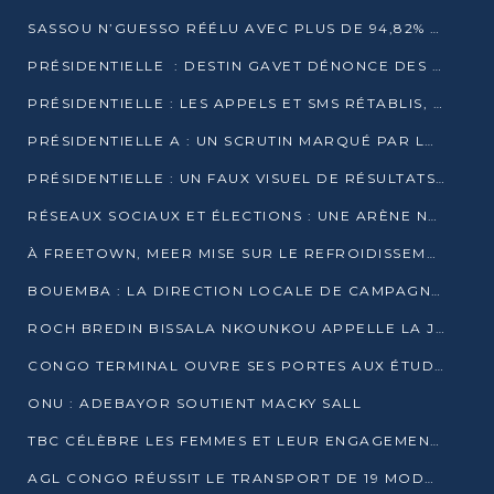
SASSOU N’GUESSO RÉÉLU AVEC PLUS DE 94,82% DES VOIX
PRÉSIDENTIELLE : DESTIN GAVET DÉNONCE DES IRRÉGULARITÉS ET REVENDIQUE LA VICTOIRE
PRÉSIDENTIELLE : LES APPELS ET SMS RÉTABLIS, INTERNET RESTE BLOQUÉ
PRÉSIDENTIELLE A : UN SCRUTIN MARQUÉ PAR LA COUPURE D’INTERNET ET UNE AFFLUENCE TIMIDE À BRAZZAVILLE
PRÉSIDENTIELLE : UN FAUX VISUEL DE RÉSULTATS CIRCULE
RÉSEAUX SOCIAUX ET ÉLECTIONS : UNE ARÈNE NUMÉRIQUE EN PLEINE MUTATION AU CONGO
À FREETOWN, MEER MISE SUR LE REFROIDISSEMENT PASSIF FACE À LA CHALEUR EXTRÊME
BOUEMBA : LA DIRECTION LOCALE DE CAMPAGNE DE DENIS SASSOU N’GUESSO MULTIPLIE LES ACTIVITÉS DE MOBILISATION
ROCH BREDIN BISSALA NKOUNKOU APPELLE LA JEUNESSE DE GOMA TSÉ-TSÉ À UN VOTE MASSIF POUR DENIS SASSOU NGUESSO
CONGO TERMINAL OUVRE SES PORTES AUX ÉTUDIANTS EN TRANSPORT ET LOGISTIQUE
ONU : ADEBAYOR SOUTIENT MACKY SALL
TBC CÉLÈBRE LES FEMMES ET LEUR ENGAGEMENT À L’OCCASION DU 8 MARS
AGL CONGO RÉUSSIT LE TRANSPORT DE 19 MODULES HORS GABARIT ENTRE POINTE-NOIRE ET BRAZZAVILLE