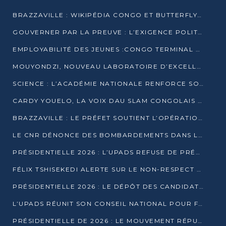
BRAZZAVILLE : WIKIPÉDIA CONGO ET BUTTERFLY SCELLENT UN PARTENARIAT POUR STRUCTURER LE BÉNÉVOLAT NUMÉRIQUE
GOUVERNER PAR LA PREUVE : L’EXIGENCE POLITIQUE DU XXIᵉ SIÈCLE
EMPLOYABILITÉ DES JEUNES :CONGO TERMINAL S’ALLIE À L’ESCIC POUR RAPPROCHER L’ÉCOLE DU TERRAIN
MOUYONDZI, NOUVEAU LABORATOIRE D’EXCELLENCE PÉDAGOGIQUE AVEC L’ENFICE
SCIENCE : L’ACADÉMIE NATIONALE RENFORCE SON ÉQUIPE ET TRACE SA FEUILLE DE ROUTE 2026
CARDY YOUELO, LA VOIX DAU SLAM CONGOLAIS QUI INTERPELLE LE MONDE
BRAZZAVILLE : LE PRÉFET SOUTIENT L’OPÉRATION « ZÉRO KULUNA » ET APPELLE À LA VIGILANCE CITOYENNE
LE CNR DÉNONCE DES BOMBARDEMENTS DANS LE POOL ET ACCUSE LE GOUVERNEMENT
PRÉSIDENTIELLE 2026 : L’UPADS REFUSE DE PRÉSENTER UN CANDIDAT ET DÉNONCE UN PROCESSUS NON CRÉDIBLE
FÉLIX TSHISEKEDI ALERTE SUR LE NON-RESPECT DES ENGAGEMENTS DE PAIX APRÈS SA RENCONTRE AVEC D. SASSOU-NGUESSO
PRÉSIDENTIELLE 2026 : LE DÉPÔT DES CANDIDATURES OUVERT DU 29 JANVIER AU 12 FÉVRIER
L’UPADS RÉUNIT SON CONSEIL NATIONAL POUR FIXER SA LIGNE POLITIQUE À DEUX MOIS DE LA PRÉSIDENTIELLE
PRÉSIDENTIELLE DE 2026 : LE MOUVEMENT RÉPUBLICAIN DÉNONCE UNE CONVOCATION ÉLECTORALE « OPAQUE ET PRÉCIPITÉE »