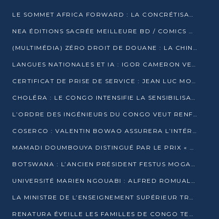
LE SOMMET AFRICA FORWARD : LA CONCRÉTISATION DE PARTENARIATS ÉQUILIBRÉS ET TOURNÉS VERS L’AVENIR ENTRE LE CONTINENT AFRICAIN ET LA FRANCE
NEA ÉDITIONS SACRÉE MEILLEURE BD / COMICS D’AFRIQUE AU KENYA
(MULTIMÉDIA) ZÉRO DROIT DE DOUANE : LA CHINE ET L’AFRIQUE VERS UNE PROXIMITÉ SANS PRÉCÉDENT (PAPIER GÉNÉRAL)
LANGUES NATIONALES ET IA : IGOR CAMERON VEUT ARRIMER LA STRATÉGIE IA À LA LOI SUR LA RECHERCHE
CERTIFICAT DE PRISE DE SERVICE : JEAN LUC MOUTHOU DÉMENT UNE « FAKE NEWS »
CHOLÉRA : LE CONGO INTENSIFIE LA SENSIBILISATION AU MARCHÉ DE TALANGAÏ
L’ORDRE DES INGÉNIEURS DU CONGO VEUT RENFORCER L’ÉTHIQUE ET LA CRÉDIBILITÉ DE LA PROFESSION
COSERCO : VALENTIN BOWAO ASSURERA L’INTÉRIM À LA TÊTE DU BUREAU EXÉCUTIF NATIONAL
MAMADI DOUMBOUYA DISTINGUÉ PAR LE PRIX « SUPER GRAND BÂTISSEUR BABACAR N’DIAYE »
BOTSWANA : L’ANCIEN PRÉSIDENT FESTUS MOGAE EST MORT À 86 ANS
UNIVERSITÉ MARIEN NGOUABI : ALFRED ROMUALD NGUYA POATY SOUTIENT UNE THÈSE SUR LE PARADOXE DE LA CROISSANCE EN ZONE CEMAC
LA MINISTRE DE L’ENSEIGNEMENT SUPÉRIEUR TRACE SA FEUILLE DE ROUTE
RENATURA ÉVEILLE LES FAMILLES DE CONGO TERMINAL À LA PROTECTION DE L’ENVIRONNEMENT