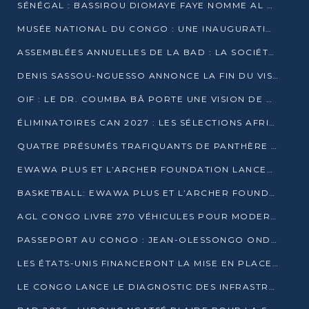
SÉNÉGAL : BASSIROU DIOMAYE FAYE NOMME AL AMINOU LÔ PREMIER MINISTRE
MUSÉE NATIONAL DU CONGO : UNE INAUGURATION PORTEUSE D’ESPOIR POUR LA CULTURE
ASSEMBLÉES ANNUELLES DE LA BAD : LA SOCIÉTÉ CIVILE CONGOLAISE À LA RECHERCHE DE PARTENAIRES POUR SES PROJETS
DENIS SASSOU-NGUESSO ANNONCE LA FIN DU VISA POUR LES AFRICAINS EN 2027
OIF : LE DR. COUMBA BÂ PORTE UNE VISION DE DIALOGUE, DE STABILITÉ ET DE RÉFORME À LA TÊTE
ÉLIMINATOIRES CAN 2027 : LES SÉLECTIONS AFRICAINES CONNAISSENT LEURS ADVERSAIRES
QUATRE PRÉSUMÉS TRAFIQUANTS DE PANTHÈRE ARRÊTÉS À EWO
EWAWA PLUS ET L’ARCHER FOUNDATION LANCENT UN CAMP DE BASKET POUR LES JEUNES À BRAZZAVILLE
BASKETBALL: EWAWA PLUS ET L’ARCHER FOUNDATION LANCENT UN CAMP POUR LES JEUNES
AGL CONGO LIVRE 270 VÉHICULES POUR MODERNISER LE TRANSPORT URBAIN
PASSEPORT AU CONGO : JEAN-OLESSONGO ONDAYE VEUT METTRE FIN AUX LENTEURS ADMINISTRATIVES
LES ÉTATS-UNIS FINANCERONT LA MISE EN PLACE DE JUSQU’À 50 CLINIQUES DE LUTTE CONTRE L’EBOLA
LE CONGO LANCE LE DIAGNOSTIC DES INFRASTRUCTURES SPORTIVES DU COMPLEXE DE KINTÉLÉ