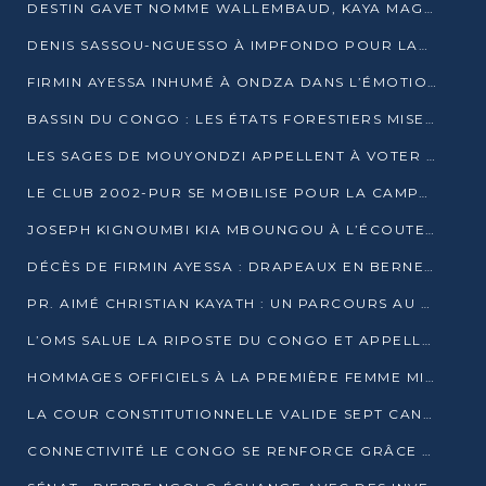
DESTIN GAVET NOMME WALLEMBAUD, KAYA MAGANE, BOUDZIKA ET MBOUSSA-ELLAH AUX COMMANDES DE SA CAMPAGNE
DENIS SASSOU-NGUESSO À IMPFONDO POUR LANCER LE CORRIDOR 13
FIRMIN AYESSA INHUMÉ À ONDZA DANS L’ÉMOTION ET LE RECUEILLEMENT
BASSIN DU CONGO : LES ÉTATS FORESTIERS MISENT SUR LES MARCHÉS CARBONE
LES SAGES DE MOUYONDZI APPELLENT À VOTER DENIS SASSOU-NGUESSO
LE CLUB 2002-PUR SE MOBILISE POUR LA CAMPAGNE
JOSEPH KIGNOUMBI KIA MBOUNGOU À L’ÉCOUTE DE TALANGAÏ
DÉCÈS DE FIRMIN AYESSA : DRAPEAUX EN BERNE LUNDI
PR. AIMÉ CHRISTIAN KAYATH : UN PARCOURS AU SERVICE DE LA RECHERCHE ET DE L’INNOVATION
L’OMS SALUE LA RIPOSTE DU CONGO ET APPELLE À DES RÉFORMES DURABLES
HOMMAGES OFFICIELS À LA PREMIÈRE FEMME MINISTRE DU CONGO
LA COUR CONSTITUTIONNELLE VALIDE SEPT CANDIDATURES POUR LA PRÉSIDENTIELLE
CONNECTIVITÉ LE CONGO SE RENFORCE GRÂCE AU CÂBLE 2AFRICA