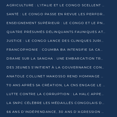
AGRICULTURE : L’ITALIE ET LE CONGO SCELLENT UN PARTENARIAT POUR UNE PRODUCTION LOCALE DURABLE
SANTÉ : LE CONGO PASSE EN REVUE LES PERFORMANCES DE SES HÔPITAUX À MI-PARCOURS
ENSEIGNEMENT SUPÉRIEUR : LE CONGO ET LE PNUD VEULENT RAPPROCHER LA FORMATION UNIVERSITAIRE DES BESOINS DU MARCHÉ DE L’EMPLOI
QUATRE PRÉSUMÉS DÉLINQUANTS FAUNIQUES ATTENDUS DEVANT LA JUSTICE POUR TRAFIC D’IVOIRE
JUSTICE : LE CONGO LANCE DES CLINIQUES JURIDIQUES POUR RAPPROCHER LE DROIT DES CITOYENS
FRANCOPHONIE : COUMBA BA INTENSIFIE SA CAMPAGNE POUR LA SUCCESSION À LA TÊTE DE L’OIF
DRAME SUR LA SANGHA : UNE EMBARCATION TRANSPORTANT DES FIDÈLES DE « NZAMBÉ YA L’HUILE » FAIT NAUFRAGE À OUESSO
DES JEUNES S’INITIENT À LA GOUVERNANCE CONTINENTALE À BRAZZAVILLE
ANATOLE COLLINET MAKOSSO REND HOMMAGE À JEAN-PAUL PIGASSE
70 ANS APRÈS SA CRÉATION, LA CNS ENGAGE LE VIRAGE DE LA DIGITALISATION
LUTTE CONTRE LA CORRUPTION : LA HALC APPELLE À PASSER DES DISCOURS AUX ACTES
LA SNPC CÉLÈBRE LES MÉDAILLÉS CONGOLAIS DES OLYMPIADES PANAFRICAINES DE MATHÉMATIQUES 2026
66 ANS D’INDÉPENDANCE, 30 ANS D’AGRESSION RWANDAISE : 4 PRÉSIDENCES, UN ÉCHEC COLLECTIF