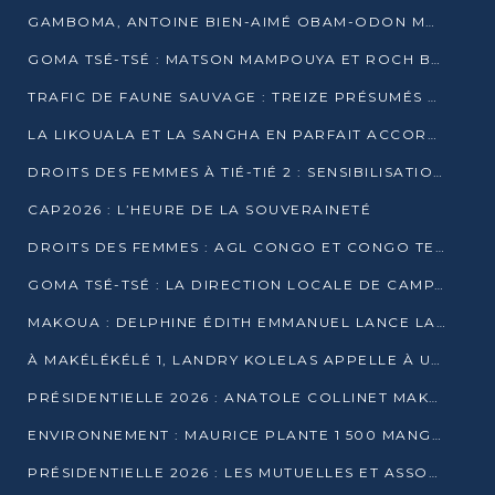
GAMBOMA, ANTOINE BIEN-AIMÉ OBAM-ODON MOBILISE LES 32 148 ÉLECTEURS EN FAVEUR DE DENIS SASSOU NGUESSO
GOMA TSÉ-TSÉ : MATSON MAMPOUYA ET ROCH BREDIN BISSALA NKOUNKOU EN CAMPAGNE DE PROXIMITÉ
TRAFIC DE FAUNE SAUVAGE : TREIZE PRÉSUMÉS TRAFIQUANTS INTERPELLÉS AU CONGO EN 2025
LA LIKOUALA ET LA SANGHA EN PARFAIT ACCORD AVEC LE PROJET DE SOCIÉTÉ DU CANDIDAT DENIS SASSOU-N’GUESSO
DROITS DES FEMMES À TIÉ-TIÉ 2 : SENSIBILISATION ET PÉDAGOGIE SUR LE DROIT DE VOTE
CAP2026 : L’HEURE DE LA SOUVERAINETÉ
DROITS DES FEMMES : AGL CONGO ET CONGO TERMINAL METTENT EN AVANT LE LEADERSHIP FÉMININ
GOMA TSÉ-TSÉ : LA DIRECTION LOCALE DE CAMPAGNE INTENSIFIE LA SENSIBILISATION DANS LES VILLAGES
MAKOUA : DELPHINE ÉDITH EMMANUEL LANCE LA CAMPAGNE POUR DENIS SASSOU-N’GUESSO
À MAKÉLÉKÉLÉ 1, LANDRY KOLELAS APPELLE À UNE MOBILISATION MASSIVE EN FAVEUR DE DENIS SASSOU-N’GUESSO
PRÉSIDENTIELLE 2026 : ANATOLE COLLINET MAKOSSO DÉFEND LE PROJET DE SOCIÉTÉ DE DENIS SASSOU NGUESSO
ENVIRONNEMENT : MAURICE PLANTE 1 500 MANGROVES POUR HONORER WANGARI MAATHAI
PRÉSIDENTIELLE 2026 : LES MUTUELLES ET ASSOCIATIONS S’IMPLIQUENT DANS LA CAMPAGNE ÉLECTORALE À TIÉ-TIÉ 2 (POINTE-NOIRE)