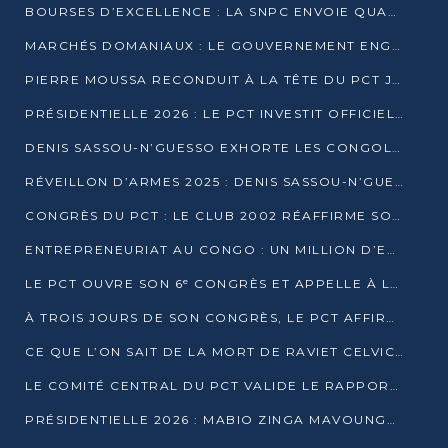
BOURSES D’EXCELLENCE : LA SNPC ENVOIE QUATRE NOUVEAUX TALENTS CONGOLAIS SE FORMER À BAKOU
MARCHÉS DOMANIAUX : LE GOUVERNEMENT ENGAGE LA STRUCTURATION DES TAXES D’ASSAINISSEMENT
PIERRE MOUSSA RECONDUIT À LA TÊTE DU PCT JUSQU’EN 2031
PRÉSIDENTIELLE 2026 : LE PCT INVESTIT OFFICIELLEMENT DENIS SASSOU NGUESSO
DENIS SASSOU-N’GUESSO EXHORTE LES CONGOLAIS À L’UNITÉ ET AU FAIR-PLAY DÉMOCRATIQUE EN 2026
RÉVEILLON D’ARMES 2025 : DENIS SASSOU-N’GUESSO GARANTIT DES ÉLECTIONS 2026 PAISIBLES ET SÉCURISÉES
CONGRÈS DU PCT : LE CLUB 2002 RÉAFFIRME SON SOUTIEN À DENIS SASSOU-N’GUESSO POUR 2026
ENTREPRENEURIAT AU CONGO : UN MILLION D’EUROS POUR FINANCER LES STARTUPS DÈS 2026
LE PCT OUVRE SON 6ᵉ CONGRÈS ET APPELLE À LA CANDIDATURE DE DENIS SASSOU NGUESSO
À TROIS JOURS DE SON CONGRÈS, LE PCT AFFIRME AVOIR ATTEINT TOUS SES OBJECTIFS
CE QUE L’ON SAIT DE LA MORT DE RAVIET CELVIC N’TSIANTSIE
LE COMITÉ CENTRAL DU PCT VALIDE LE RAPPORT DU CONGRÈS ET SOUTIENT DENIS SASSOU N’GUESSO
PRÉSIDENTIELLE 2026 : MABIO ZINGA MAVOUNGOU DÉCLARE SA CANDIDATURE ET CHARGE LE BILAN DU PCT