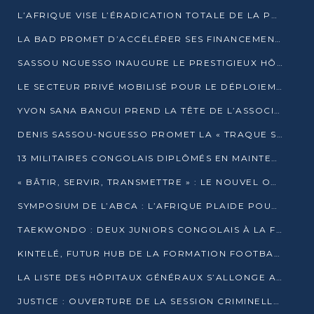
L’AFRIQUE VISE L’ÉRADICATION TOTALE DE LA POLIOMYÉLITE D’ICI 2026
LA BAD PROMET D’ACCÉLÉRER SES FINANCEMENTS AVEC LE MINISTÈRE DE L’ASSAINISSEMENT
SASSOU NGUESSO INAUGURE LE PRESTIGIEUX HÔTEL KEMPINSKI BRAZZAVILLE
LE SECTEUR PRIVÉ MOBILISÉ POUR LE DÉPLOIEMENT DE 19 MINI-CENTRALES SOLAIRES
YVON SANA BANGUI PREND LA TÊTE DE L’ASSOCIATION DES BANQUES CENTRALES AFRICAINES
DENIS SASSOU-NGUESSO PROMET LA « TRAQUE SANS RELÂCHE » DU GRAND BANDITISME
13 MILITAIRES CONGOLAIS DIPLÔMÉS EN MAINTENANCE INDUSTRIELLE APRÈS TROIS ANS DE FORMATION À L’UNIVERSITÉ MARIEN-NGOUABI
« BÂTIR, SERVIR, TRANSMETTRE » : LE NOUVEL OUVRAGE QUI INTERPELLE LES COLLECTIVITÉS
SYMPOSIUM DE L’ABCA : L’AFRIQUE PLAIDE POUR UN FINANCEMENT CLIMATIQUE ÉQUITABLE
TAEKWONDO : DEUX JUNIORS CONGOLAIS À LA FINALE D’OPEN SYRIES 2025 À ABIDJAN
KINTELÉ, FUTUR HUB DE LA FORMATION FOOTBALLISTIQUE AFRICAINE ?
LA LISTE DES HÔPITAUX GÉNÉRAUX S’ALLONGE AU CONGO
JUSTICE : OUVERTURE DE LA SESSION CRIMINELLE À BRAZZAVILLE AVEC 52 DOSSIERS AU RÔLE