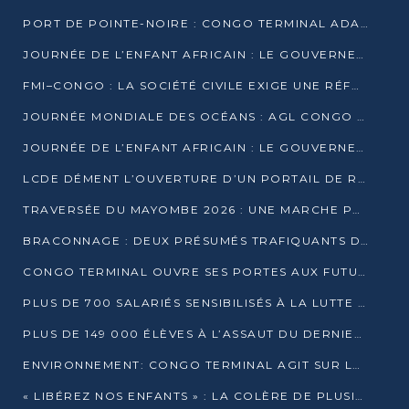
PORT DE POINTE-NOIRE : CONGO TERMINAL ADAPTE SON DRAGAGE AUX SABLES BITUMINEUX
JOURNÉE DE L’ENFANT AFRICAIN : LE GOUVERNEMENT RÉAFFIRME SON ENGAGEMENT POUR L’ACCÈS À L’EAU ET À L’ASSAINISSEMENT
FMI–CONGO : LA SOCIÉTÉ CIVILE EXIGE UNE RÉFORME DE LA FISCALITÉ PÉTROLIÈRE
JOURNÉE MONDIALE DES OCÉANS : AGL CONGO MOBILISE SES COLLABORATEURS POUR LA PRÉSERVATION DE LA BIODIVERSITÉ MARINE
JOURNÉE DE L’ENFANT AFRICAIN : LE GOUVERNEMENT MOBILISÉ POUR L’HYGIÈNE DANS LES ORPHELINATS
LCDE DÉMENT L’OUVERTURE D’UN PORTAIL DE RECRUTEMENT ET APPELLE À LA VIGILANCE
TRAVERSÉE DU MAYOMBE 2026 : UNE MARCHE POUR SENSIBILISER ET DÉPISTER AU DIABÈTE
BRACONNAGE : DEUX PRÉSUMÉS TRAFIQUANTS D’HIPPOPOTAME ÉCROUÉS À BRAZZAVILLE
CONGO TERMINAL OUVRE SES PORTES AUX FUTURS INGÉNIEURS DE L’UCAC-ICAM
PLUS DE 700 SALARIÉS SENSIBILISÉS À LA LUTTE CONTRE LA TUBERCULOSE À CONGO TERMINAL
PLUS DE 149 000 ÉLÈVES À L’ASSAUT DU DERNIER CEPE
ENVIRONNEMENT: CONGO TERMINAL AGIT SUR LE TERRAIN ET FORME LES PLUS JEUNES
« LIBÉREZ NOS ENFANTS » : LA COLÈRE DE PLUSIEURS MÈRES À BRAZZAVILLE CONTRE LA DGSP