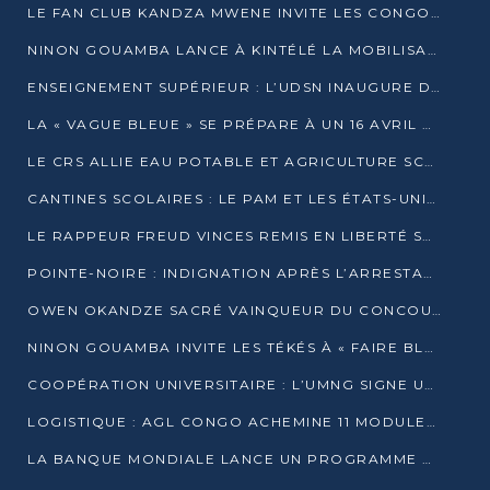
LE FAN CLUB KANDZA MWENE INVITE LES CONGOLAIS À UNE FORTE AFFLUENCE AU STADE DE KINTÉLÉ
NINON GOUAMBA LANCE À KINTÉLÉ LA MOBILISATION POUR L’INVESTITURE DR DSN
ENSEIGNEMENT SUPÉRIEUR : L’UDSN INAUGURE DES LABORATOIRES POUR BOOSTER LA FORMATION PRATIQUE
LA « VAGUE BLEUE » SE PRÉPARE À UN 16 AVRIL HISTORIQUE
LE CRS ALLIE EAU POTABLE ET AGRICULTURE SCOLAIRE AU CŒUR DE LA TRANSFORMATION DES ÉCOLES RURALES
CANTINES SCOLAIRES : LE PAM ET LES ÉTATS-UNIS AU CONTACT DES ÉCOLIERS DE KINKALA
LE RAPPEUR FREUD VINCES REMIS EN LIBERTÉ SOUS PRESSION MÉDIATIQUE
POINTE-NOIRE : INDIGNATION APRÈS L’ARRESTATION DU RAPPEUR FREUD VINCES
OWEN OKANDZE SACRÉ VAINQUEUR DU CONCOURS SLAM POUR LA VIE
NINON GOUAMBA INVITE LES TÉKÉS À « FAIRE BLOC » POUR PESER DANS LE DÉBAT NATIONAL
COOPÉRATION UNIVERSITAIRE : L’UMNG SIGNE UN ACCORD STRATÉGIQUE AVEC L’UNIVERSITÉ HAINAN EN CHINE
LOGISTIQUE : AGL CONGO ACHEMINE 11 MODULES GÉANTS JUSQU’À BRAZZAVILLE
LA BANQUE MONDIALE LANCE UN PROGRAMME DE 394 MILLIONS DE DOLLARS POUR LE BASSIN DU CONGO