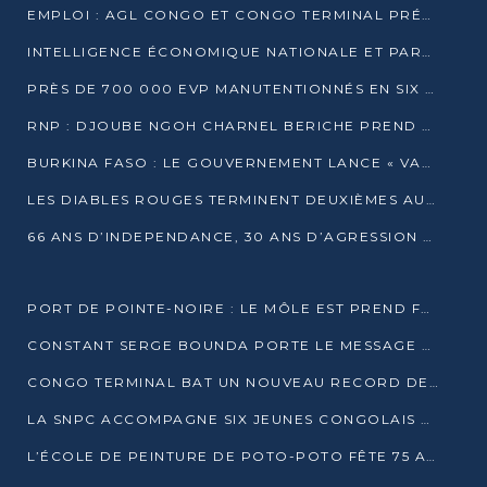
EMPLOI : AGL CONGO ET CONGO TERMINAL PRÉSÉLECTIONNENT PLUS DE 70 JEUNES À POINTE-NOIRE
INTELLIGENCE ÉCONOMIQUE NATIONALE ET PARTENARIATS INTERNATIONAUX : VERS UNE DOCTRINE SOUVERAINE DE SÉCURITÉ ÉCONOMIQUE
PRÈS DE 700 000 EVP MANUTENTIONNÉS EN SIX MOIS PAR CONGO TERMINAL
RNP : DJOUBE NGOH CHARNEL BERICHE PREND LES RÊNES DU PARTI
BURKINA FASO : LE GOUVERNEMENT LANCE « VACANCES UTILES 2026 » POUR FORMER LES ÉLÈVES À 15 MÉTIERS
LES DIABLES ROUGES TERMINENT DEUXIÈMES AU CHAMPIONNAT D’AFRIQUE ZONE 3
66 ANS D’INDEPENDANCE, 30 ANS D’AGRESSION RWAN DAISE : 4 PRESIDENCES, UN ECHEC COLLECTIF
PORT DE POINTE-NOIRE : LE MÔLE EST PREND FORME ET VISE LES GÉANTS DES MERS
CONSTANT SERGE BOUNDA PORTE LE MESSAGE DE COMPASSION DE DENIS SASSOU NGUESSO EN IRAN
CONGO TERMINAL BAT UN NOUVEAU RECORD DE PRODUCTIVITÉ AU PORT DE POINTE-NOIRE
LA SNPC ACCOMPAGNE SIX JEUNES CONGOLAIS AUX OLYMPIADES PANAFRICAINES DE MATHÉMATIQUES
L’ÉCOLE DE PEINTURE DE POTO-POTO FÊTE 75 ANS AU SERVICE DE L’ART CONGOLAIS