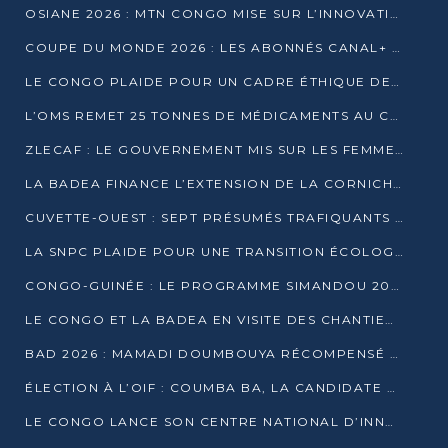
OSIANE 2026 : MTN CONGO MISE SUR L’INNOVATION POUR RELEVER LES DÉFIS AFRICAINS
COUPE DU MONDE 2026 : LES ABONNÉS CANAL+ AU CONGO DÉÇUS À QUELQUES JOURS DU COUP D’ENVOI
LE CONGO PLAIDE POUR UN CADRE ÉTHIQUE DE L’INTELLIGENCE ARTIFICIELLE À DAKAR
L’OMS REMET 25 TONNES DE MÉDICAMENTS AU CONGO POUR RENFORCER LA RIPOSTE AUX ÉPIDÉMIES
ZLECAF : LE GOUVERNEMENT MIS SUR LES FEMMES ENTREPRENEURES
LA BADEA FINANCE L’EXTENSION DE LA CORNICHE SUD DE BRAZZAVILLE
CUVETTE-OUEST : SEPT PRÉSUMÉS TRAFIQUANTS DE FAUNE INTERPELLÉS À EWO ET KELLÉ
LA SNPC PLAIDE POUR UNE TRANSITION ÉCOLOGIQUE PROGRESSIVE
CONGO-GUINÉE : LE PROGRAMME SIMANDOU 2040 AU CŒUR DES ÉCHANGES À LA BAD
LE CONGO ET LA BADEA EN VISITE DES CHANTIERS
BAD 2026 : MAMADI DOUMBOUYA RÉCOMPENSÉ PAR LE TROPHÉE BABACAR NDIAYE À BRAZZAVILLE
ÉLECTION À L’OIF : COUMBA BA, LA CANDIDATE DISCRÈTE QUI BOUSCULE LE JEU DIPLOMATIQUE
LE CONGO LANCE SON CENTRE NATIONAL D’INNOVATION