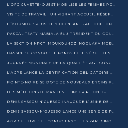
L’OFC CUVETTE-OUEST MOBILISE LES FEMMES POUR ACCUEILLIR LE PRÉSIDENT DE LA RÉPUBLIQUE
VISITE DE TRAVAIL : UN VIBRANT ACCUEIL RÉSERVÉ À DENIS SASSOU-N’GUESSO PAR L’ASSOCIATION « LES AMIS DE WOMO »
LÉKOUMOU : PLUS DE 900 ENFANTS AUTOCHTONES REÇOIVENT DES KITS SCOLAIRES GRÂCE À L’ESPACE OPOKO
PASCAL TSATY-MABIALA ÉLU PRÉSIDENT DU CONSEIL NATIONAL DE L’UPADS
LA SECTION 1-PCT MOUKOUNDZI NGOUAKA MOBILISE 100 000 FCFA POUR LE 6ᵉ CONGRÈS DU PARTI
BASSIN DU CONGO : LE FONDS BLEU SÉDUIT LES BAILLEURS À BELÉM
JOURNÉE MONDIALE DE LA QUALITÉ : AGL CONGO FORME ET SENSIBILISE LES JEUNES TALENTS
L’ACPE LANCE LA CERTIFICATION OBLIGATOIRE DES CONTRATS DE TRAVAIL DES TRANSPORTEURS
POINTE-NOIRE SE DOTE DE NOUVEAUX ENGINS POUR L’ASSAINISSEMENT ET L’ENTRETIEN ROUTIER
DES MÉDECINS DEMANDENT L’INSCRIPTION DU TRAITEMENT DU PIED-BOT DANS LES CURSUS UNIVERSITAIRES
DÉNIS SASSOU N’GUESSO INAUGURE L’USINE DE VALORISATION DU GAZ ASSOCIÉ
DENIS SASSOU-N’GUESSO LANCE UNE SÉRIE DE PROJETS DANS LE KOUILOU
AGRICULTURE : LE CONGO LANCE LES ZAP D’INONI ET YONO