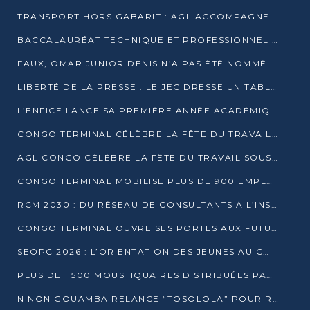
TRANSPORT HORS GABARIT : AGL ACCOMPAGNE LE DÉVELOPPEMENT DU SECTEUR BRASSICOLE AU CONGO
BACCALAURÉAT TECHNIQUE ET PROFESSIONNEL : 16 352 CANDIDATS LANCÉS DANS LES ÉPREUVES D’EPS
FAUX, OMAR JUNIOR DENIS N’A PAS ÉTÉ NOMMÉ AIDE DE CAMP ADJOINT DE DENIS SASSOU NGUESSO
LIBERTÉ DE LA PRESSE : LE JEC DRESSE UN TABLEAU PRÉOCCUPANT AU CONGO
L’ENFICE LANCE SA PREMIÈRE ANNÉE ACADÉMIQUE AVEC 100 FUTURS ENSEIGNANTS
CONGO TERMINAL CÉLÈBRE LA FÊTE DU TRAVAIL AVEC SES COLLABORATEURS À POINTE-NOIRE
AGL CONGO CÉLÈBRE LA FÊTE DU TRAVAIL SOUS LE SIGNE DE LA COHÉSION
CONGO TERMINAL MOBILISE PLUS DE 900 EMPLOYÉS AUTOUR DE LA SÉCURITÉ AU TRAVAIL
RCM 2030 : DU RÉSEAU DE CONSULTANTS À L’INSTRUMENT DE PUISSANCE EN AFRIQUE FRANCOPHONE
CONGO TERMINAL OUVRE SES PORTES AUX FUTURS INGÉNIEURS AU FORUM DES MÉTIERS D’UCAC-ICAM
SEOPC 2026 : L’ORIENTATION DES JEUNES AU CŒUR DE LA DEUXIÈME ÉDITION
PLUS DE 1 500 MOUSTIQUAIRES DISTRIBUÉES PAR AGL ET CONGO TERMINAL DANS LA LUTTE CONTRE LE PALUDISME
NINON GOUAMBA RELANCE “TOSOLOLA” POUR RENFORCER LE DIALOGUE AVEC LES CITOYENS