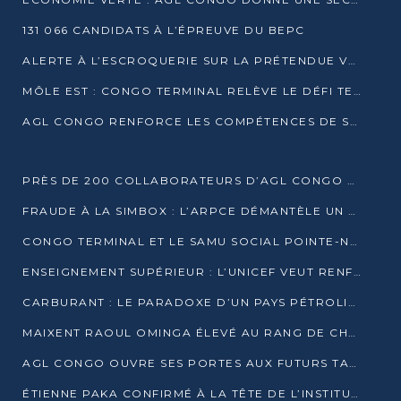
131 066 CANDIDATS À L’ÉPREUVE DU BEPC
ALERTE À L’ESCROQUERIE SUR LA PRÉTENDUE VENTE DE PARCELLES AFAT
MÔLE EST : CONGO TERMINAL RELÈVE LE DÉFI TECHNIQUE DES SABLES BITUMINEUX
AGL CONGO RENFORCE LES COMPÉTENCES DE SES ÉQUIPES AVEC LA CERTIFICATION CACES® R483
PRÈS DE 200 COLLABORATEURS D’AGL CONGO EN FORMATION JUSQU’EN JUILLET
FRAUDE À LA SIMBOX : L’ARPCE DÉMANTÈLE UN RÉSEAU UTILISANT DES CARTES SIM OUGANDAISES
CONGO TERMINAL ET LE SAMU SOCIAL POINTE-NOIRE RENOUVELLENT LEUR PARTENARIAT EN FAVEUR DES JEUNES VULNÉRABLES
ENSEIGNEMENT SUPÉRIEUR : L’UNICEF VEUT RENFORCER LA RECHERCHE SUR LES QUESTIONS DE L’ENFANCE
CARBURANT : LE PARADOXE D’UN PAYS PÉTROLIER CONFRONTÉ À DES PÉNURIES RÉCURRENTES
MAIXENT RAOUL OMINGA ÉLEVÉ AU RANG DE CHEVALIER DE L’ORDRE DE L’AMITIÉ ENTRE LA RUSSIE ET LE CONGO
AGL CONGO OUVRE SES PORTES AUX FUTURS TALENTS DE LA LOGISTIQUE
ÉTIENNE PAKA CONFIRMÉ À LA TÊTE DE L’INSTITUT GÉOGRAPHIQUE NATIONAL