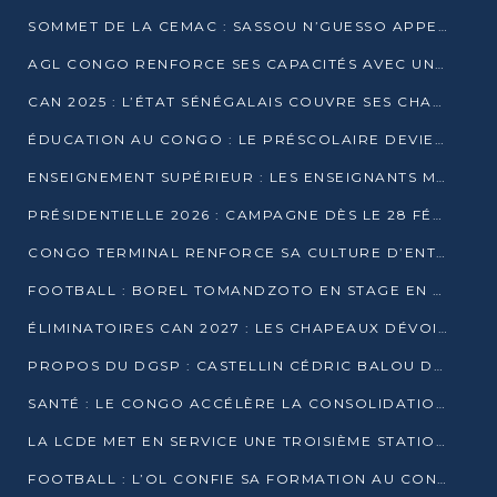
SOMMET DE LA CEMAC : SASSOU N’GUESSO APPELLE À LA VIGILANCE FACE AUX RISQUES ÉCONOMIQUES
AGL CONGO RENFORCE SES CAPACITÉS AVEC UNE GRUE DE 250 TONNES
CAN 2025 : L’ÉTAT SÉNÉGALAIS COUVRE SES CHAMPIONS D’AFRIQUE DE RÉCOMPENSES EXCEPTIONNELLES
ÉDUCATION AU CONGO : LE PRÉSCOLAIRE DEVIENT OBLIGATOIRE, LE BTS CONSACRÉ DIPLÔME D’ÉTAT
ENSEIGNEMENT SUPÉRIEUR : LES ENSEIGNANTS MAINTIENNENT LA GRÈVE ET EXIGENT UN ACCORD ÉCRIT AVEC L’ÉTAT
PRÉSIDENTIELLE 2026 : CAMPAGNE DÈS LE 28 FÉVRIER, SCRUTIN LES 12 ET 15 MARS
CONGO TERMINAL RENFORCE SA CULTURE D’ENTREPRISE AVEC LE PROGRAMME « WIN TOGETHER »
FOOTBALL : BOREL TOMANDZOTO EN STAGE EN ESPAGNE AVEC POLISSYA FC
ÉLIMINATOIRES CAN 2027 : LES CHAPEAUX DÉVOILÉS, LE CONGO FIXÉ SUR SON SORT
PROPOS DU DGSP : CASTELLIN CÉDRIC BALOU DÉNONCE DES PROPOS INTIMIDANTS
SANTÉ : LE CONGO ACCÉLÈRE LA CONSOLIDATION DE L’OFFRE DE SOINS
LA LCDE MET EN SERVICE UNE TROISIÈME STATION D’EAU POTABLE À MFILOU
FOOTBALL : L’OL CONFIE SA FORMATION AU CONGOLAIS CHRISTIAN BASSILA