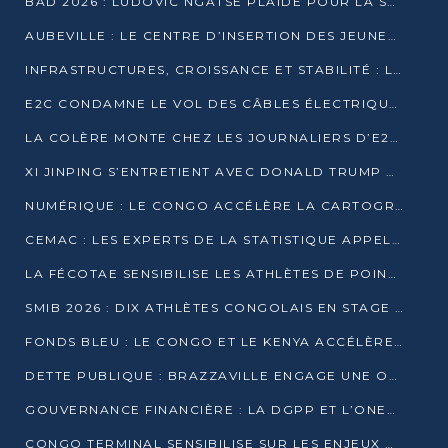
BAD 2026 : LUDOVIC NGATSÉ PLAIDE POUR LA SOUVERAINETÉ FINANCIÈRE AFRICAINE
AUBEVILLE : LE CENTRE D’INSERTION DES JEUNES PRÊT À OUVRIR SES PORTES
INFRASTRUCTURES, CROISSANCE ET STABILITÉ : LA GUINÉE AFFÛTE SES AMBITIONS
E2C CONDAMNE LE VOL DES CÂBLES ÉLECTRIQUES APRÈS UNE VIDÉO VIRALE
LA COLÈRE MONTE CHEZ LES JOURNALIERS D’E2C QUI DÉNONCENT 20 ANS DE PRÉCARITÉ
XI JINPING S’ENTRETIENT AVEC DONALD TRUMP À BEIJING
NUMÉRIQUE : LE CONGO ACCÉLÈRE LA CARTOGRAPHIE DE SES INFRASTRUCTURES DIGITALES
CEMAC : LES EXPERTS DE LA STATISTIQUE APPELLENT À RENFORCER LA SÉCURISATION DES DONNÉES
LA FÉCOTAE SENSIBILISE LES ATHLÈTES DE POINTE-NOIRE À L’HYGIÈNE ALIMENTA
SMIB 2026 : DIX ATHLÈTES CONGOLAIS EN STAGE AU KENYA
FONDS BLEU : LE CONGO ET LE KENYA ACCÉLÈRENT LA MOBILISATION DES FINANCEMENTS
DETTE PUBLIQUE : BRAZZAVILLE ENGAGE UNE OPÉRATION DE RACHAT DE 575 MILLIONS DE DOLLARS
GOUVERNANCE FINANCIÈRE : LA DGPP ET L’ONEC-C VERS UN PARTENARIAT POUR ASSAINIR LES ENTREPRISES PUBLIQUES
CONGO TERMINAL SENSIBILISE SUR LES ENJEUX DE LA SANTÉ MENTALE EN