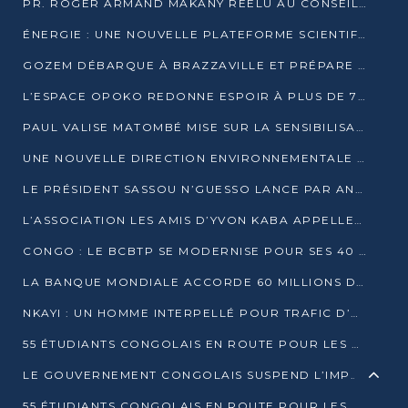
PR. ROGER ARMAND MAKANY RÉÉLU AU CONSEIL DE L’AUF
ÉNERGIE : UNE NOUVELLE PLATEFORME SCIENTIFIQUE POUR LA TRANSITION ÉNERGÉTIQUE EN AFRIQUE CENTRALE
GOZEM DÉBARQUE À BRAZZAVILLE ET PRÉPARE SON ARRIVÉE À POINTE-NOIRE
L’ESPACE OPOKO REDONNE ESPOIR À PLUS DE 775 ÉLÈVES AUTOCHTONES DANS LE NORD DU CONGO
PAUL VALISE MATOMBÉ MISE SUR LA SENSIBILISATION POUR ÉRAQUER LE GRAND BANDITISME
UNE NOUVELLE DIRECTION ENVIRONNEMENTALE POUR RENFORCER LA GESTION DES DONNÉES AU CONGO
LE PRÉSIDENT SASSOU N’GUESSO LANCE PAR ANTICIPATION LA 39ÈME JOURNÉE NATIONALE DE L’ARBRE
L’ASSOCIATION LES AMIS D’YVON KABA APPELLENT DENIS SASSOU N’GUESSO À SE PORTER CANDIDAT
CONGO : LE BCBTP SE MODERNISE POUR SES 40 ANS D’EXISTENCE
LA BANQUE MONDIALE ACCORDE 60 MILLIONS DE DOLLARS POUR LA RÉSILIENCE URBAINE AU CONGO
NKAYI : UN HOMME INTERPELLÉ POUR TRAFIC D’UN BÉBÉ CHIMPANZÉ
55 ÉTUDIANTS CONGOLAIS EN ROUTE POUR LES UNIVERSITÉS ALGÉRIENNES
LE GOUVERNEMENT CONGOLAIS SUSPEND L’IMPORTATION DES MACHETTES ET DES MOTOS
55 ÉTUDIANTS CONGOLAIS EN ROUTE POUR LES UNIVERSITÉS ALGÉRIENNES