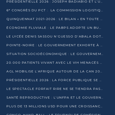
PRÉSIDENTIELLE 2026 : JOSEPH BADIABIO ET L’UDH-YUKI JOUENT LA PRUDENCE
6ᵉ CONGRÈS DU PCT : LA COMMISSION LOGISTIQUE ASSURE LA DISTRIBUTION DES KITS
QUINQUENNAT 2021-2026 : LE BILAN « EN TOUTE TRANSPARENCE » PRÉSENTÉ À LA PRESSE
ÉCONOMIE FLUVIALE : LE PABPS ADOPTE UN BUDGET 2026 DE PLUS DE 2,7 MILLIARDS FCFA
LE LYCÉE DENIS SASSOU N’GUESSO D’ABALA DOTÉ D’UNE SALLE MULTIMÉDIA
POINTE-NOIRE : LE GOUVERNEMENT EXHORTE À UN USAGE RESPONSABLE DU NOUVEAU MATÉRIEL MUNICIPAL
SITUATION SOCIOÉCONOMIQUE : LE GOUVERNEMENT INTERPELLÉ DEVANT LE SÉNAT
20.000 PATIENTS VIVANT AVEC LE VIH MENACÉS D’ARRÊT DE TRAITEMENT
AGL MOBILISE L’AFRIQUE AUTOUR DE LA CAN 2025
PRÉSIDENTIELLE 2026 : LA FORCE PUBLIQUE SE PRÉPARE À SÉCURISER LE SCRUTIN
LE SPECTACLE FORFAIT RIRE NE SE TIENDRA PAS LE 1ER JANVIER
SANTÉ REPRODUCTIVE : L’UNFPA ET LE GOUVERNEMENT AFFINENT LES PRIORITÉS DE 2026
PLUS DE 13 MILLIONS USD POUR UNE CROISSANCE VERTE ET SOUVERAINE
CONGO–HAND-BALL : LE TOURNOI DE COHÉSION ET DE FRATERNITÉ ALLUME SES LAMPIONS À BRAZZAVILLE