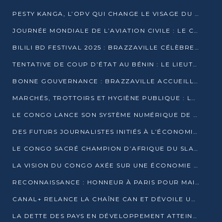
PESTY KANGA, L’OPV QUI CHANGE LE VISAGE DU REPORTAGE AU CONGO
JOURNÉE MONDIALE DE L’AVIATION CIVILE : LE CONGO MISE SUR L’INNOVATION ET LA SÉCURITÉ
BILILI BD FESTIVAL 2025 : BRAZZAVILLE CÉLÈBRE DIX ANS DE CRÉATION GRAPHIQUE AFRICAINE
TENTATIVE DE COUP D’ÉTAT AU BÉNIN : LE LIEUTENANT-COLONEL TIGRI S’AUTOPROCLAME CHEF D’UN COMITÉ MILITAIRE
BONNE GOUVERNANCE : BRAZZAVILLE ACCUEILLE LES PREMIÈRES JOURNÉES CONGOLAISES DE L’ÉVALUATION
MARCHÉS, TROTTOIRS ET HYGIÈNE PUBLIQUE : LE GOUVERNEMENT DURCIT LE TON
LE CONGO LANCE SON SYSTÈME NUMÉRIQUE DE VÉRIFICATION DU BOIS
DES FUTURS JOURNALISTES INITIÉS À L’ÉCONOMIE BLEUE DURABLE
LE CONGO SACRÉ CHAMPION D’AFRIQUE DU SLAM 2025
LA VISION DU CONGO AXÉE SUR UNE ÉCONOMIE BAS CARBONE AU RENDEZ-VOUS DE MONACO 2025
RECONNAISSANCE : HONNEUR À PARIS POUR MAIXENT RAOUL OMINGA
CANAL+ RELANCE LA CHAÎNE CAN ET DÉVOILE UNE OFFRE EXCEPTIONNELLE POUR DÉCEMBRE
LA DETTE DES PAYS EN DÉVELOPPEMENT ATTEINT UN SOMMET HISTORIQUE ENTRE 2022 ET 2024