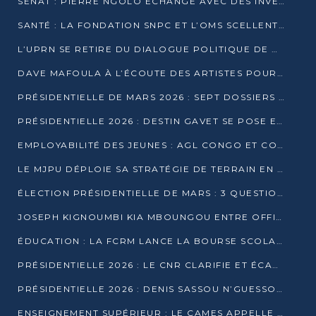
SÉNAT : PIERRE NGOLO ÉCHANGE AVEC DES INVESTISSEURS DU NUMÉRIQUE
SANTÉ : LA FONDATION SNPC ET L’OMS SCELLENT UN PARTENARIAT STRATÉGIQUE DE TROIS ANS
L’UPRN SE RETIRE DU DIALOGUE POLITIQUE DE DJAMBALA : TENSIONS DANS LE PRÉ-ÉLECTORAL CONGOLAIS
DAVE MAFOULA À L’ÉCOUTE DES ARTISTES POUR REDÉFINIR SA POLITIQUE CULTURELLE
PRÉSIDENTIELLE DE MARS 2026 : SEPT DOSSIERS DE CANDIDATURE ENREGISTRÉS À LA CLÔTURE DES DÉPÔTS
PRÉSIDENTIELLE 2026 : DESTIN GAVET SE POSE EN CANDIDAT DU « RAS-LE-BOL »
EMPLOYABILITÉ DES JEUNES : AGL CONGO ET CONGO TERMINAL S’ALLIENT À UCAC-ICAM
LE MJPU DÉPLOIE SA STRATÉGIE DE TERRAIN EN FAVEUR DE DSN
ÉLECTION PRÉSIDENTIELLE DE MARS : 3 QUESTIONS À UN EXPERT CONGOLAIS DE LA CYBERSÉCURITÉ
JOSEPH KIGNOUMBI KIA MBOUNGOU ENTRE OFFICIELLEMENT EN COURSE POUR LA PRÉSIDENTIELLE
ÉDUCATION : LA FCRM LANCE LA BOURSE SCOLAIRE FRANCINE-NTOUMI POUR PROMOUVOIR LES FILIÈRES SCIENTIFIQUES
PRÉSIDENTIELLE 2026 : LE CNR CLARIFIE ET ÉCARTE LA CANDIDATURE DU PASTEUR NTUMI
PRÉSIDENTIELLE 2026 : DENIS SASSOU N’GUESSO ANNONCE OFFICIELLEMENT SA CANDIDATURE
ENSEIGNEMENT SUPÉRIEUR : LE CAMES APPELLE À UNE UNIVERSITÉ AFRICAINE AXÉE SUR L’EMPLOYABILITÉ