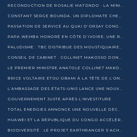
RECONDUCTION DE ROSALIE MATONDO : LA MINISTRE PROMET D’ACCÉLÉRER LE TRAITEMENT DES DOSSIERS ET DE RELEVER DE NOUVEAUX DÉFIS
CONSTANT SERGE BOUNDA, UN DIPLOMATE CHEVRONNÉ AUX COMMANDES DES AFFAIRES ÉTRANGÈRES
PASSATION DE SERVICE AU QUAI D’ORSAY CONGOLAIS : GAKOSSO PASSE LE FLAMBEAU À BOUNDA
PAPA WEMBA HONORÉ EN CÔTE D’IVOIRE, UNE RUE PORTE DÉSORMAIS SON NOM
PALUDISME : TBC DISTRIBUE DES MOUSTIQUAIRES DANS DEUX CSI DE BRAZZAVILLE
CONSEIL DE CABINET : COLLINET MAKOSSO DONNE SES DERNIÈRES ORIENTATIONS
LE PREMIER MINISTRE ANATOLE COLLINET MAKOSSO DÉMISSIONNE AVEC SON GOUVERNEMENT
BRICE VOLTAIRE ETOU OBAMI À LA TÊTE DE L’ONEC-C POUR TROIS ANS
L’AMBASSADE DES ÉTATS-UNIS LANCE UNE NOUVELLE COHORTE DU PROGRAMME ACCESS MICRO-SCHOLARSHIP
GOUVERNEMENT JUSTE APRÈS L’INVESTITURE
TOTAL ENERGIES ANNONCE UNE NOUVELLE DÉCOUVERTE D’HYDROCARBURES SUR LE PERMIS MOHO AU LARGE DU CONGO
HUAWEI ET LA RÉPUBLIQUE DU CONGO ACCÉLÈRENT LEUR PARTENARIAT
BIODIVERSITÉ : LE PROJET EARTHRANGER S’ACHÈVE, MAIS LES DÉFIS DEMEURENT