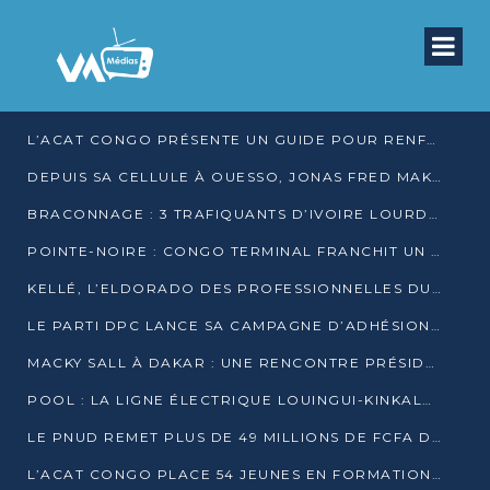
L’ACAT CONGO PRÉSENTE UN GUIDE POUR RENFORCER LES GARANTIES JUDICIAIRES EN GARDE À VUE
DEPUIS SA CELLULE À OUESSO, JONAS FRED MAKITA DÉNONCE CE QU’IL QUALIFIE DE DÉNI DE JUSTICE
BRACONNAGE : 3 TRAFIQUANTS D’IVOIRE LOURDEMENT CONDAMNÉS À DJAMBALA
POINTE-NOIRE : CONGO TERMINAL FRANCHIT UN CAP HISTORIQUE AVEC 99 MOUVEMENTS/HEURE
KELLÉ, L’ELDORADO DES PROFESSIONNELLES DU SEXE
LE PARTI DPC LANCE SA CAMPAGNE D’ADHÉSIONS ET VEUT STRUCTURER SA PRÉSENCE DANS LES 15 DÉPARTEMENTS
MACKY SALL À DAKAR : UNE RENCONTRE PRÉSIDENTIELLE QUI DIVISE L’OPINION SÉNÉGALAISE
POOL : LA LIGNE ÉLECTRIQUE LOUINGUI-KINKALA-BOKO MISE EN SERVICE
LE PNUD REMET PLUS DE 49 MILLIONS DE FCFA D’ÉQUIPEMENTS POUR ACCÉLÉRER LA NUMÉRISATION DU SYSTÈME DE SANTÉ
L’ACAT CONGO PLACE 54 JEUNES EN FORMATION PROFESSIONNELLE