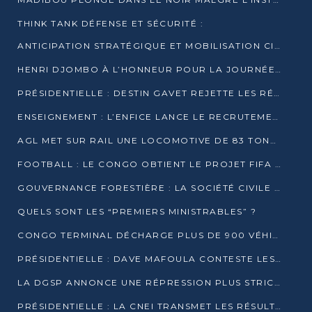
THINK TANK DÉFENSE ET SÉCURITÉ :
ANTICIPATION STRATÉGIQUE ET MOBILISATION CITOYENNE POUR NOTRE SOUVERAINETÉ NATIONALE
HENRI DJOMBO À L’HONNEUR POUR LA JOURNÉE MONDIALE DU THÉÂTRE
PRÉSIDENTIELLE : DESTIN GAVET REJETTE LES RÉSULTATS ET APPELLE À UN DIALOGUE NATIONAL
ENSEIGNEMENT : L’ENFICE LANCE LE RECRUTEMENT DE SA PREMIÈRE PROMOTION DE PROFESSEURS DES ÉCOLES
AGL MET SUR RAIL UNE LOCOMOTIVE DE 83 TONNES À POINTE-NOIRE
FOOTBALL : LE CONGO OBTIENT LE PROJET FIFA ARENA POUR SES 15 DÉPARTEMENTS
GOUVERNANCE FORESTIÈRE : LA SOCIÉTÉ CIVILE CONGOLAISE AFFICHE SES PRIORITÉS POUR 2026
QUELS SONT LES “PREMIERS MINISTRABLES” ?
CONGO TERMINAL DÉCHARGE PLUS DE 900 VÉHICULES EN QUELQUES HEURES
PRÉSIDENTIELLE : DAVE MAFOULA CONTESTE LES RÉSULTATS PROVISOIRES
LA DGSP ANNONCE UNE RÉPRESSION PLUS STRICTE CONTRE LES MOTO-TAXIS
PRÉSIDENTIELLE : LA CNEI TRANSMET LES RÉSULTATS PROVISOIRES À LA COUR CONSTITUTIONNELLE