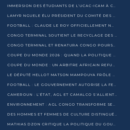
IMMERSION DES ÉTUDIANTS DE L’UCAC-ICAM À CONGO TERMINAL
LAMYR NGUELE ÉLU PRÉSIDENT DU COMITÉ DES MEMBRES D’HONNEUR DU PCT
FOOTBALL : CLAUDE LE ROY OFFICIELLEMENT NOMMÉ SÉLECTIONNEUR DU CONGO
CONGO TERMINAL SOUTIENT LE RECYCLAGE DES DÉCHETS PLASTIQUES À POINTE-NOIRE
CONGO TERMINAL ET RENATURA CONGO POURSUIVENT LEUR COMBAT POUR LA BIODIVERSITÉ
COUPE DU MONDE 2026 : QUAND LA POLITIQUE MENACE L’UNIVERSALITÉ DU FOOTBALL
COUPE DU MONDE : UN ARBITRE AFRICAIN REFUSÉ À L’ENTRÉE DES ÉTATS-UNIS
LE DÉPUTÉ HELLOT MATSON MAMPOUYA FRÔLE LA MORT LORS D’UNE EMBUSCADE DZNS LE POOL
FOOTBALL : LE GOUVERNEMENT AUTORISE LA FECOFOOT À OCCUPER LES COMPLEXES SPORTIFS
CAMEROUN : L’ÉTAT, AGL ET CAMALCO S’ALLIENT POUR UN MÉGA-PROJET FERROVIAIRE
ENVIRONNEMENT : AGL CONGO TRANSFORME SES DÉCHETS EN OUTILS DE FORMATION
DES HOMMES ET FEMMES DE CULTURE DISTINGUÉS POUR LEUR ENGAGEMENT PAR BANTOU CULTURE
MATHIAS DZON CRITIQUE LA POLITIQUE DU GOUVERNEMENT ET ALERTE SUR LA DETTE DU CONGO