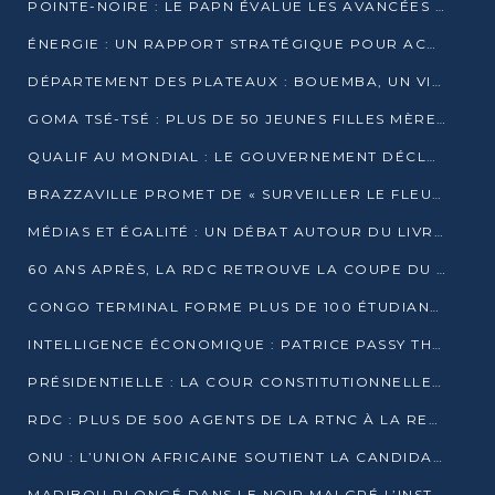
POINTE-NOIRE : LE PAPN ÉVALUE LES AVANCÉES DU MÔLE EST
ÉNERGIE : UN RAPPORT STRATÉGIQUE POUR ACCÉLÉRER LA TRANSITION AU CONGO
DÉPARTEMENT DES PLATEAUX : BOUEMBA, UN VIVIER ÉCONOMIQUE PRÊT À EXPLOSER
GOMA TSÉ-TSÉ : PLUS DE 50 JEUNES FILLES MÈRES SENSIBILISÉES À LA SANTÉ SEXUELLE
QUALIF AU MONDIAL : LE GOUVERNEMENT DÉCLARE LA JOURNÉE DU 1ER AVRIL 2026 CHÔMÉE ET PAYÉE
BRAZZAVILLE PROMET DE « SURVEILLER LE FLEUVE » APRÈS LA QUALIFICATION DE LA RDC AU MONDIAL
MÉDIAS ET ÉGALITÉ : UN DÉBAT AUTOUR DU LIVRE « CES FEMMES QUI REPRENNENT LE POUVOIR SUR LEUR VIE »
60 ANS APRÈS, LA RDC RETROUVE LA COUPE DU MONDE
CONGO TERMINAL FORME PLUS DE 100 ÉTUDIANTS AUX TECHNIQUES D’EMBAUCHE
INTELLIGENCE ÉCONOMIQUE : PATRICE PASSY THÉORISE UNE STRATÉGIE ADAPTÉE AUX CONTEXTES FRAGMENTÉS
PRÉSIDENTIELLE : LA COUR CONSTITUTIONNELLE CONFIRME LA VICTOIRE DE SASSOU NGUESSO AVEC 94,90 % DES SUFFRAGES
RDC : PLUS DE 500 AGENTS DE LA RTNC À LA RETRAITE, UNE PAGE SE TOURNE
ONU : L’UNION AFRICAINE SOUTIENT LA CANDIDATURE DE MACKY SALL
MADIBOU PLONGÉ DANS LE NOIR MALGRÉ L’INSTALLATION D’UN NOUVEAU TRANSFORMATEUR