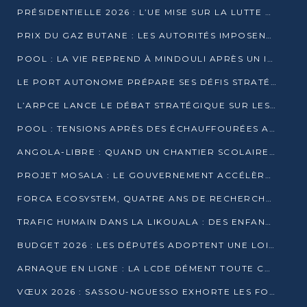
PRÉSIDENTIELLE 2026 : L’UE MISE SUR LA LUTTE CONTRE LA DÉSINFORMATION
PRIX DU GAZ BUTANE : LES AUTORITÉS IMPOSENT LE RESPECT DES PRIX RÉGLEMENTÉS
POOL : LA VIE REPREND À MINDOULI APRÈS UN INCIDENT ARMÉ SUR LA RN1
LE PORT AUTONOME PRÉPARE SES DÉFIS STRATÉGIQUES DE 2026
L’ARPCE LANCE LE DÉBAT STRATÉGIQUE SUR LES DONNÉES, L’IA ET LA FINANCE NUMÉRIQUE AU CONGO
POOL : TENSIONS APRÈS DES ÉCHAUFFOURÉES ARMÉES ENTRE DGSP ET EX-MILICIENS NINJA
ANGOLA-LIBRE : QUAND UN CHANTIER SCOLAIRE DEVIENT LE MIROIR D’UN CONGO EN MOUVEMENT
PROJET MOSALA : LE GOUVERNEMENT ACCÉLÈRE L’INSERTION DES JEUNES EN 2026
FORCA ECOSYSTEM, QUATRE ANS DE RECHERCHE DE TERRAIN AVANT UN LANCEMENT OFFICIEL EN 2026
TRAFIC HUMAIN DANS LA LIKOUALA : DES ENFANTS AUTOCHTONES RÉDUITS AU TRAVAIL FORCÉ
BUDGET 2026 : LES DÉPUTÉS ADOPTENT UNE LOI DES FINANCES DE PLUS DE 2500 MILLIARDS FCFA
ARNAQUE EN LIGNE : LA LCDE DÉMENT TOUTE CAMPAGNE DE RECRUTEMENT
VŒUX 2026 : SASSOU-NGUESSO EXHORTE LES FORCES VIVES À RENFORCER L’UNITÉ