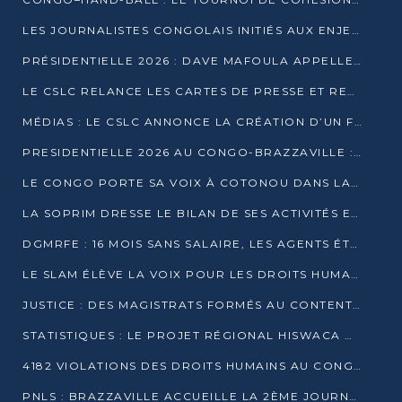
LES JOURNALISTES CONGOLAIS INITIÉS AUX ENJEUX DE L’ÉCONOMIE BLEUE
PRÉSIDENTIELLE 2026 : DAVE MAFOULA APPELLE LES CONGOLAIS À UN « NOUVEAU DÉPART »
LE CSLC RELANCE LES CARTES DE PRESSE ET RECONNAÎT OFFICIELLEMENT LES MÉDIAS EN LIGNE
MÉDIAS : LE CSLC ANNONCE LA CRÉATION D’UN FONDS D’APPUI À LA PRESSE
PRESIDENTIELLE 2026 AU CONGO-BRAZZAVILLE : UN CASTING ÉLARGI
LE CONGO PORTE SA VOIX À COTONOU DANS LA LUTTE CONTRE LA TUBERCULOSE
LA SOPRIM DRESSE LE BILAN DE SES ACTIVITÉS ET FIXE DE NOUVELLES PRIORITÉS
DGMRFE : 16 MOIS SANS SALAIRE, LES AGENTS ÉTOUFFENT DANS LE SILENCE
LE SLAM ÉLÈVE LA VOIX POUR LES DROITS HUMAINS À BRAZZAVILLE
JUSTICE : DES MAGISTRATS FORMÉS AU CONTENTIEUX DE LA PROPRIÉTÉ INTELLECTUELLE
STATISTIQUES : LE PROJET RÉGIONAL HISWACA OFFICIELLEMENT LANCÉ AU CONGO
4182 VIOLATIONS DES DROITS HUMAINS AU CONGO EN 2025 SELON LE CAD
PNLS : BRAZZAVILLE ACCUEILLE LA 2ÈME JOURNÉE SCIENTIFIQUE SUR LE VIH/SIDA