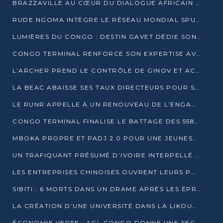
BRAZZAVILLE AU CŒUR DU DIALOGUE AFRICAIN SUR LES OBJECTIFS DE DÉVELOPPEMENT DURABLE
RUDE NGOMA INTÈGRE LE RÉSEAU MONDIAL SPUTNIK PRO APRÈS UNE FORMATION À MOSCOU
LUMIÈRES DU CONGO : DESTIN GAVET DÉDIE SON PRIX À L’UNITÉ NATIONALE ET À LA JEUNESSE
CONGO TERMINAL RENFORCE SON EXPERTISE AVEC NEUF NOUVEAUX FORMATEURS EN ENGINS PORTUAIRES
L’ARCHER PREND LE CONTRÔLE DE GINOV ET ACCÉLÈRE SON VIRAGE NUMÉRIQUE
LA BEAC ABAISSE SES TAUX DIRECTEURS POUR SOUTENIR LA CROISSANCE EN ZONE CEMAC
LE RUNR APPELLE À UN RENOUVEAU DE L’ENGAGEMENT MILITANT
CONGO TERMINAL FINALISE LE BATTAGE DES 558 PIEUX DU FUTUR QUAI DU MÔLE EST
MBOKA PROPRE ET PADJ 2.0 POUR UNE JEUNESSE PLUS AUTONOME
UN TRAFIQUANT PRÉSUMÉ D’IVOIRE INTERPELLÉ À DOLISIE
LES ENTREPRISES CHINOISES OUVRENT LEURS PORTES AUX JEUNES DIPLÔMÉS
SIBITI : 6 MORTS DANS UN DRAME APRÈS LES ÉPREUVES DU BEPC
LA CRÉATION D’UNE UNIVERSITÉ DANS LA LIKOUALA AU CŒUR D’UNE RÉFLEXION NATIONALE
ÉCONOMIE VERTE : AGL CONGO DONNE UNE SECONDE VIE À SES DÉCHETS INDUSTRIELS