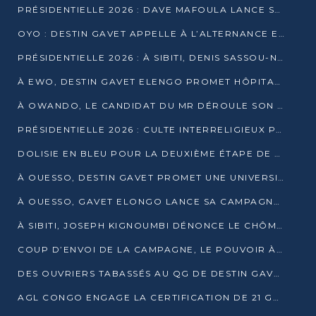
PRÉSIDENTIELLE 2026 : DAVE MAFOULA LANCE SA « VAGUE DU NOUVEAU DÉPART » À IMPFONDO
OYO : DESTIN GAVET APPELLE À L’ALTERNANCE ET À LA RESPONSABILITÉ DE LA JEUNESSE
PRÉSIDENTIELLE 2026 : À SIBITI, DENIS SASSOU-N’GUESSO PARIE SUR LES RESSOURCES DE LA LEKOUMOU
À EWO, DESTIN GAVET ELENGO PROMET HÔPITAL, CHEMIN DE FER ET AUDIT DES FINANCES PUBLIQUES
À OWANDO, LE CANDIDAT DU MR DÉROULE SON PROGRAMME DE “CHANGEMENT”
PRÉSIDENTIELLE 2026 : CULTE INTERRELIGIEUX POUR LA PAIX À OUENZÉ
DOLISIE EN BLEU POUR LA DEUXIÈME ÉTAPE DE CAMPAGNE DE DSN
À OUESSO, DESTIN GAVET PROMET UNE UNIVERSITÉ POUR LA SANGHA
À OUESSO, GAVET ELONGO LANCE SA CAMPAGNE SOUS LE SIGNE DU RENOUVEAU
À SIBITI, JOSEPH KIGNOUMBI DÉNONCE LE CHÔMAGE ET LES DÉFAILLANCES DE L’ÉTAT
COUP D’ENVOI DE LA CAMPAGNE, LE POUVOIR À POINTE-NOIRE, L’OPPOSITION À OUESSO ET SIBITI
DES OUVRIERS TABASSÉS AU QG DE DESTIN GAVET À 24 HEURES DE L’OUVERTURE DE LA CAMPAGNE
AGL CONGO ENGAGE LA CERTIFICATION DE 21 GRUTIERS AUX NORMES INTERNATIONALES