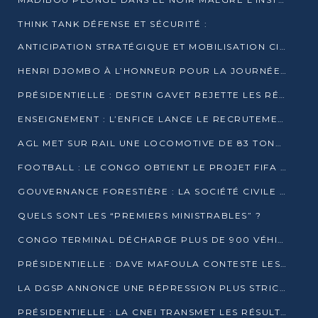
THINK TANK DÉFENSE ET SÉCURITÉ :
ANTICIPATION STRATÉGIQUE ET MOBILISATION CITOYENNE POUR NOTRE SOUVERAINETÉ NATIONALE
HENRI DJOMBO À L’HONNEUR POUR LA JOURNÉE MONDIALE DU THÉÂTRE
PRÉSIDENTIELLE : DESTIN GAVET REJETTE LES RÉSULTATS ET APPELLE À UN DIALOGUE NATIONAL
ENSEIGNEMENT : L’ENFICE LANCE LE RECRUTEMENT DE SA PREMIÈRE PROMOTION DE PROFESSEURS DES ÉCOLES
AGL MET SUR RAIL UNE LOCOMOTIVE DE 83 TONNES À POINTE-NOIRE
FOOTBALL : LE CONGO OBTIENT LE PROJET FIFA ARENA POUR SES 15 DÉPARTEMENTS
GOUVERNANCE FORESTIÈRE : LA SOCIÉTÉ CIVILE CONGOLAISE AFFICHE SES PRIORITÉS POUR 2026
QUELS SONT LES “PREMIERS MINISTRABLES” ?
CONGO TERMINAL DÉCHARGE PLUS DE 900 VÉHICULES EN QUELQUES HEURES
PRÉSIDENTIELLE : DAVE MAFOULA CONTESTE LES RÉSULTATS PROVISOIRES
LA DGSP ANNONCE UNE RÉPRESSION PLUS STRICTE CONTRE LES MOTO-TAXIS
PRÉSIDENTIELLE : LA CNEI TRANSMET LES RÉSULTATS PROVISOIRES À LA COUR CONSTITUTIONNELLE