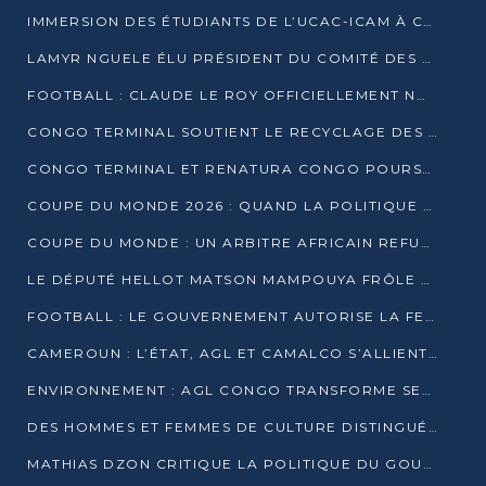
IMMERSION DES ÉTUDIANTS DE L’UCAC-ICAM À CONGO TERMINAL
LAMYR NGUELE ÉLU PRÉSIDENT DU COMITÉ DES MEMBRES D’HONNEUR DU PCT
FOOTBALL : CLAUDE LE ROY OFFICIELLEMENT NOMMÉ SÉLECTIONNEUR DU CONGO
CONGO TERMINAL SOUTIENT LE RECYCLAGE DES DÉCHETS PLASTIQUES À POINTE-NOIRE
CONGO TERMINAL ET RENATURA CONGO POURSUIVENT LEUR COMBAT POUR LA BIODIVERSITÉ
COUPE DU MONDE 2026 : QUAND LA POLITIQUE MENACE L’UNIVERSALITÉ DU FOOTBALL
COUPE DU MONDE : UN ARBITRE AFRICAIN REFUSÉ À L’ENTRÉE DES ÉTATS-UNIS
LE DÉPUTÉ HELLOT MATSON MAMPOUYA FRÔLE LA MORT LORS D’UNE EMBUSCADE DZNS LE POOL
FOOTBALL : LE GOUVERNEMENT AUTORISE LA FECOFOOT À OCCUPER LES COMPLEXES SPORTIFS
CAMEROUN : L’ÉTAT, AGL ET CAMALCO S’ALLIENT POUR UN MÉGA-PROJET FERROVIAIRE
ENVIRONNEMENT : AGL CONGO TRANSFORME SES DÉCHETS EN OUTILS DE FORMATION
DES HOMMES ET FEMMES DE CULTURE DISTINGUÉS POUR LEUR ENGAGEMENT PAR BANTOU CULTURE
MATHIAS DZON CRITIQUE LA POLITIQUE DU GOUVERNEMENT ET ALERTE SUR LA DETTE DU CONGO