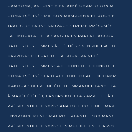
GAMBOMA, ANTOINE BIEN-AIMÉ OBAM-ODON MOBILISE LES 32 148 ÉLECTEURS EN FAVEUR DE DENIS SASSOU NGUESSO
GOMA TSÉ-TSÉ : MATSON MAMPOUYA ET ROCH BREDIN BISSALA NKOUNKOU EN CAMPAGNE DE PROXIMITÉ
TRAFIC DE FAUNE SAUVAGE : TREIZE PRÉSUMÉS TRAFIQUANTS INTERPELLÉS AU CONGO EN 2025
LA LIKOUALA ET LA SANGHA EN PARFAIT ACCORD AVEC LE PROJET DE SOCIÉTÉ DU CANDIDAT DENIS SASSOU-N’GUESSO
DROITS DES FEMMES À TIÉ-TIÉ 2 : SENSIBILISATION ET PÉDAGOGIE SUR LE DROIT DE VOTE
CAP2026 : L’HEURE DE LA SOUVERAINETÉ
DROITS DES FEMMES : AGL CONGO ET CONGO TERMINAL METTENT EN AVANT LE LEADERSHIP FÉMININ
GOMA TSÉ-TSÉ : LA DIRECTION LOCALE DE CAMPAGNE INTENSIFIE LA SENSIBILISATION DANS LES VILLAGES
MAKOUA : DELPHINE ÉDITH EMMANUEL LANCE LA CAMPAGNE POUR DENIS SASSOU-N’GUESSO
À MAKÉLÉKÉLÉ 1, LANDRY KOLELAS APPELLE À UNE MOBILISATION MASSIVE EN FAVEUR DE DENIS SASSOU-N’GUESSO
PRÉSIDENTIELLE 2026 : ANATOLE COLLINET MAKOSSO DÉFEND LE PROJET DE SOCIÉTÉ DE DENIS SASSOU NGUESSO
ENVIRONNEMENT : MAURICE PLANTE 1 500 MANGROVES POUR HONORER WANGARI MAATHAI
PRÉSIDENTIELLE 2026 : LES MUTUELLES ET ASSOCIATIONS S’IMPLIQUENT DANS LA CAMPAGNE ÉLECTORALE À TIÉ-TIÉ 2 (POINTE-NOIRE)