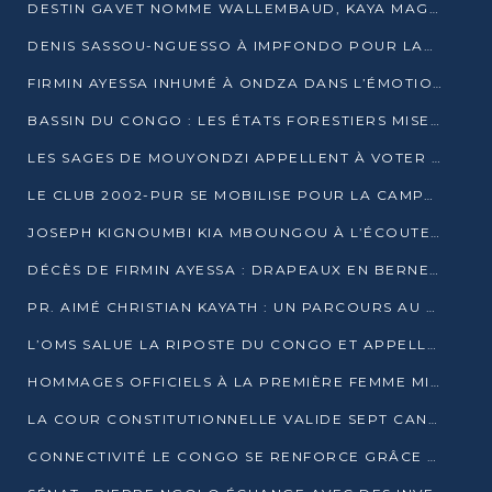
DESTIN GAVET NOMME WALLEMBAUD, KAYA MAGANE, BOUDZIKA ET MBOUSSA-ELLAH AUX COMMANDES DE SA CAMPAGNE
DENIS SASSOU-NGUESSO À IMPFONDO POUR LANCER LE CORRIDOR 13
FIRMIN AYESSA INHUMÉ À ONDZA DANS L’ÉMOTION ET LE RECUEILLEMENT
BASSIN DU CONGO : LES ÉTATS FORESTIERS MISENT SUR LES MARCHÉS CARBONE
LES SAGES DE MOUYONDZI APPELLENT À VOTER DENIS SASSOU-NGUESSO
LE CLUB 2002-PUR SE MOBILISE POUR LA CAMPAGNE
JOSEPH KIGNOUMBI KIA MBOUNGOU À L’ÉCOUTE DE TALANGAÏ
DÉCÈS DE FIRMIN AYESSA : DRAPEAUX EN BERNE LUNDI
PR. AIMÉ CHRISTIAN KAYATH : UN PARCOURS AU SERVICE DE LA RECHERCHE ET DE L’INNOVATION
L’OMS SALUE LA RIPOSTE DU CONGO ET APPELLE À DES RÉFORMES DURABLES
HOMMAGES OFFICIELS À LA PREMIÈRE FEMME MINISTRE DU CONGO
LA COUR CONSTITUTIONNELLE VALIDE SEPT CANDIDATURES POUR LA PRÉSIDENTIELLE
CONNECTIVITÉ LE CONGO SE RENFORCE GRÂCE AU CÂBLE 2AFRICA