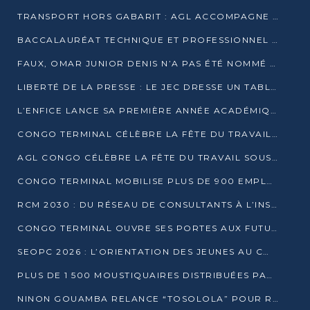
TRANSPORT HORS GABARIT : AGL ACCOMPAGNE LE DÉVELOPPEMENT DU SECTEUR BRASSICOLE AU CONGO
BACCALAURÉAT TECHNIQUE ET PROFESSIONNEL : 16 352 CANDIDATS LANCÉS DANS LES ÉPREUVES D’EPS
FAUX, OMAR JUNIOR DENIS N’A PAS ÉTÉ NOMMÉ AIDE DE CAMP ADJOINT DE DENIS SASSOU NGUESSO
LIBERTÉ DE LA PRESSE : LE JEC DRESSE UN TABLEAU PRÉOCCUPANT AU CONGO
L’ENFICE LANCE SA PREMIÈRE ANNÉE ACADÉMIQUE AVEC 100 FUTURS ENSEIGNANTS
CONGO TERMINAL CÉLÈBRE LA FÊTE DU TRAVAIL AVEC SES COLLABORATEURS À POINTE-NOIRE
AGL CONGO CÉLÈBRE LA FÊTE DU TRAVAIL SOUS LE SIGNE DE LA COHÉSION
CONGO TERMINAL MOBILISE PLUS DE 900 EMPLOYÉS AUTOUR DE LA SÉCURITÉ AU TRAVAIL
RCM 2030 : DU RÉSEAU DE CONSULTANTS À L’INSTRUMENT DE PUISSANCE EN AFRIQUE FRANCOPHONE
CONGO TERMINAL OUVRE SES PORTES AUX FUTURS INGÉNIEURS AU FORUM DES MÉTIERS D’UCAC-ICAM
SEOPC 2026 : L’ORIENTATION DES JEUNES AU CŒUR DE LA DEUXIÈME ÉDITION
PLUS DE 1 500 MOUSTIQUAIRES DISTRIBUÉES PAR AGL ET CONGO TERMINAL DANS LA LUTTE CONTRE LE PALUDISME
NINON GOUAMBA RELANCE “TOSOLOLA” POUR RENFORCER LE DIALOGUE AVEC LES CITOYENS