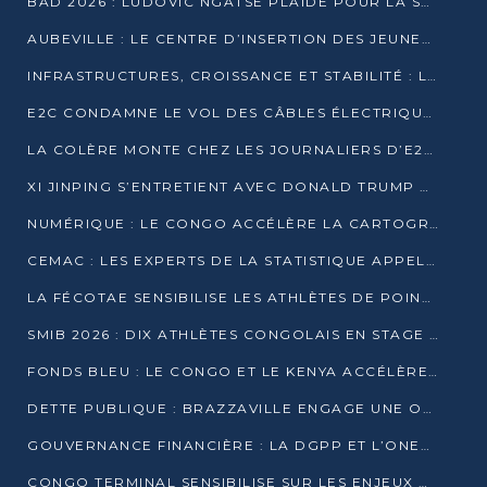
BAD 2026 : LUDOVIC NGATSÉ PLAIDE POUR LA SOUVERAINETÉ FINANCIÈRE AFRICAINE
AUBEVILLE : LE CENTRE D’INSERTION DES JEUNES PRÊT À OUVRIR SES PORTES
INFRASTRUCTURES, CROISSANCE ET STABILITÉ : LA GUINÉE AFFÛTE SES AMBITIONS
E2C CONDAMNE LE VOL DES CÂBLES ÉLECTRIQUES APRÈS UNE VIDÉO VIRALE
LA COLÈRE MONTE CHEZ LES JOURNALIERS D’E2C QUI DÉNONCENT 20 ANS DE PRÉCARITÉ
XI JINPING S’ENTRETIENT AVEC DONALD TRUMP À BEIJING
NUMÉRIQUE : LE CONGO ACCÉLÈRE LA CARTOGRAPHIE DE SES INFRASTRUCTURES DIGITALES
CEMAC : LES EXPERTS DE LA STATISTIQUE APPELLENT À RENFORCER LA SÉCURISATION DES DONNÉES
LA FÉCOTAE SENSIBILISE LES ATHLÈTES DE POINTE-NOIRE À L’HYGIÈNE ALIMENTA
SMIB 2026 : DIX ATHLÈTES CONGOLAIS EN STAGE AU KENYA
FONDS BLEU : LE CONGO ET LE KENYA ACCÉLÈRENT LA MOBILISATION DES FINANCEMENTS
DETTE PUBLIQUE : BRAZZAVILLE ENGAGE UNE OPÉRATION DE RACHAT DE 575 MILLIONS DE DOLLARS
GOUVERNANCE FINANCIÈRE : LA DGPP ET L’ONEC-C VERS UN PARTENARIAT POUR ASSAINIR LES ENTREPRISES PUBLIQUES
CONGO TERMINAL SENSIBILISE SUR LES ENJEUX DE LA SANTÉ MENTALE EN