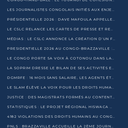
LES JOURNALISTES CONGOLAIS INITIÉS AUX ENJEUX DE L’ÉCONOMIE BLEUE
PRÉSIDENTIELLE 2026 : DAVE MAFOULA APPELLE LES CONGOLAIS À UN « NOUVEAU DÉPART »
LE CSLC RELANCE LES CARTES DE PRESSE ET RECONNAÎT OFFICIELLEMENT LES MÉDIAS EN LIGNE
MÉDIAS : LE CSLC ANNONCE LA CRÉATION D’UN FONDS D’APPUI À LA PRESSE
PRESIDENTIELLE 2026 AU CONGO-BRAZZAVILLE : UN CASTING ÉLARGI
LE CONGO PORTE SA VOIX À COTONOU DANS LA LUTTE CONTRE LA TUBERCULOSE
LA SOPRIM DRESSE LE BILAN DE SES ACTIVITÉS ET FIXE DE NOUVELLES PRIORITÉS
DGMRFE : 16 MOIS SANS SALAIRE, LES AGENTS ÉTOUFFENT DANS LE SILENCE
LE SLAM ÉLÈVE LA VOIX POUR LES DROITS HUMAINS À BRAZZAVILLE
JUSTICE : DES MAGISTRATS FORMÉS AU CONTENTIEUX DE LA PROPRIÉTÉ INTELLECTUELLE
STATISTIQUES : LE PROJET RÉGIONAL HISWACA OFFICIELLEMENT LANCÉ AU CONGO
4182 VIOLATIONS DES DROITS HUMAINS AU CONGO EN 2025 SELON LE CAD
PNLS : BRAZZAVILLE ACCUEILLE LA 2ÈME JOURNÉE SCIENTIFIQUE SUR LE VIH/SIDA