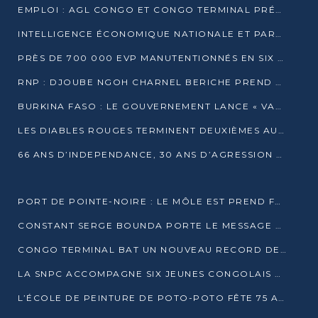
EMPLOI : AGL CONGO ET CONGO TERMINAL PRÉSÉLECTIONNENT PLUS DE 70 JEUNES À POINTE-NOIRE
INTELLIGENCE ÉCONOMIQUE NATIONALE ET PARTENARIATS INTERNATIONAUX : VERS UNE DOCTRINE SOUVERAINE DE SÉCURITÉ ÉCONOMIQUE
PRÈS DE 700 000 EVP MANUTENTIONNÉS EN SIX MOIS PAR CONGO TERMINAL
RNP : DJOUBE NGOH CHARNEL BERICHE PREND LES RÊNES DU PARTI
BURKINA FASO : LE GOUVERNEMENT LANCE « VACANCES UTILES 2026 » POUR FORMER LES ÉLÈVES À 15 MÉTIERS
LES DIABLES ROUGES TERMINENT DEUXIÈMES AU CHAMPIONNAT D’AFRIQUE ZONE 3
66 ANS D’INDEPENDANCE, 30 ANS D’AGRESSION RWAN DAISE : 4 PRESIDENCES, UN ECHEC COLLECTIF
PORT DE POINTE-NOIRE : LE MÔLE EST PREND FORME ET VISE LES GÉANTS DES MERS
CONSTANT SERGE BOUNDA PORTE LE MESSAGE DE COMPASSION DE DENIS SASSOU NGUESSO EN IRAN
CONGO TERMINAL BAT UN NOUVEAU RECORD DE PRODUCTIVITÉ AU PORT DE POINTE-NOIRE
LA SNPC ACCOMPAGNE SIX JEUNES CONGOLAIS AUX OLYMPIADES PANAFRICAINES DE MATHÉMATIQUES
L’ÉCOLE DE PEINTURE DE POTO-POTO FÊTE 75 ANS AU SERVICE DE L’ART CONGOLAIS