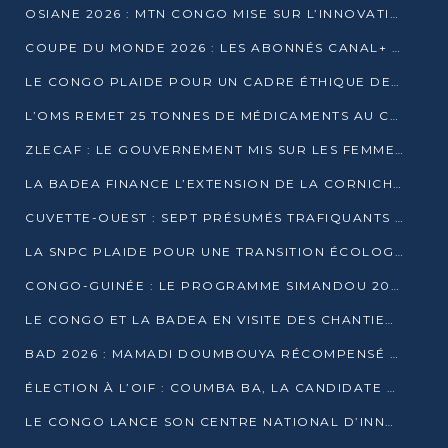
OSIANE 2026 : MTN CONGO MISE SUR L’INNOVATION POUR RELEVER LES DÉFIS AFRICAINS
COUPE DU MONDE 2026 : LES ABONNÉS CANAL+ AU CONGO DÉÇUS À QUELQUES JOURS DU COUP D’ENVOI
LE CONGO PLAIDE POUR UN CADRE ÉTHIQUE DE L’INTELLIGENCE ARTIFICIELLE À DAKAR
L’OMS REMET 25 TONNES DE MÉDICAMENTS AU CONGO POUR RENFORCER LA RIPOSTE AUX ÉPIDÉMIES
ZLECAF : LE GOUVERNEMENT MIS SUR LES FEMMES ENTREPRENEURES
LA BADEA FINANCE L’EXTENSION DE LA CORNICHE SUD DE BRAZZAVILLE
CUVETTE-OUEST : SEPT PRÉSUMÉS TRAFIQUANTS DE FAUNE INTERPELLÉS À EWO ET KELLÉ
LA SNPC PLAIDE POUR UNE TRANSITION ÉCOLOGIQUE PROGRESSIVE
CONGO-GUINÉE : LE PROGRAMME SIMANDOU 2040 AU CŒUR DES ÉCHANGES À LA BAD
LE CONGO ET LA BADEA EN VISITE DES CHANTIERS
BAD 2026 : MAMADI DOUMBOUYA RÉCOMPENSÉ PAR LE TROPHÉE BABACAR NDIAYE À BRAZZAVILLE
ÉLECTION À L’OIF : COUMBA BA, LA CANDIDATE DISCRÈTE QUI BOUSCULE LE JEU DIPLOMATIQUE
LE CONGO LANCE SON CENTRE NATIONAL D’INNOVATION