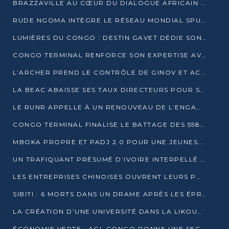
BRAZZAVILLE AU CŒUR DU DIALOGUE AFRICAIN SUR LES OBJECTIFS DE DÉVELOPPEMENT DURABLE
RUDE NGOMA INTÈGRE LE RÉSEAU MONDIAL SPUTNIK PRO APRÈS UNE FORMATION À MOSCOU
LUMIÈRES DU CONGO : DESTIN GAVET DÉDIE SON PRIX À L’UNITÉ NATIONALE ET À LA JEUNESSE
CONGO TERMINAL RENFORCE SON EXPERTISE AVEC NEUF NOUVEAUX FORMATEURS EN ENGINS PORTUAIRES
L’ARCHER PREND LE CONTRÔLE DE GINOV ET ACCÉLÈRE SON VIRAGE NUMÉRIQUE
LA BEAC ABAISSE SES TAUX DIRECTEURS POUR SOUTENIR LA CROISSANCE EN ZONE CEMAC
LE RUNR APPELLE À UN RENOUVEAU DE L’ENGAGEMENT MILITANT
CONGO TERMINAL FINALISE LE BATTAGE DES 558 PIEUX DU FUTUR QUAI DU MÔLE EST
MBOKA PROPRE ET PADJ 2.0 POUR UNE JEUNESSE PLUS AUTONOME
UN TRAFIQUANT PRÉSUMÉ D’IVOIRE INTERPELLÉ À DOLISIE
LES ENTREPRISES CHINOISES OUVRENT LEURS PORTES AUX JEUNES DIPLÔMÉS
SIBITI : 6 MORTS DANS UN DRAME APRÈS LES ÉPREUVES DU BEPC
LA CRÉATION D’UNE UNIVERSITÉ DANS LA LIKOUALA AU CŒUR D’UNE RÉFLEXION NATIONALE
ÉCONOMIE VERTE : AGL CONGO DONNE UNE SECONDE VIE À SES DÉCHETS INDUSTRIELS