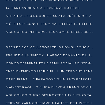
131 066 CANDIDATS À L’ÉPREUVE DU BEPC
ALERTE À L’ESCROQUERIE SUR LA PRÉTENDUE VENTE DE PARCELLES AFAT
MÔLE EST : CONGO TERMINAL RELÈVE LE DÉFI TECHNIQUE DES SABLES BITUMINEUX
AGL CONGO RENFORCE LES COMPÉTENCES DE SES ÉQUIPES AVEC LA CERTIFICATION CACES® R483
PRÈS DE 200 COLLABORATEURS D’AGL CONGO EN FORMATION JUSQU’EN JUILLET
FRAUDE À LA SIMBOX : L’ARPCE DÉMANTÈLE UN RÉSEAU UTILISANT DES CARTES SIM OUGANDAISES
CONGO TERMINAL ET LE SAMU SOCIAL POINTE-NOIRE RENOUVELLENT LEUR PARTENARIAT EN FAVEUR DES JEUNES VULNÉRABLES
ENSEIGNEMENT SUPÉRIEUR : L’UNICEF VEUT RENFORCER LA RECHERCHE SUR LES QUESTIONS DE L’ENFANCE
CARBURANT : LE PARADOXE D’UN PAYS PÉTROLIER CONFRONTÉ À DES PÉNURIES RÉCURRENTES
MAIXENT RAOUL OMINGA ÉLEVÉ AU RANG DE CHEVALIER DE L’ORDRE DE L’AMITIÉ ENTRE LA RUSSIE ET LE CONGO
AGL CONGO OUVRE SES PORTES AUX FUTURS TALENTS DE LA LOGISTIQUE
ÉTIENNE PAKA CONFIRMÉ À LA TÊTE DE L’INSTITUT GÉOGRAPHIQUE NATIONAL