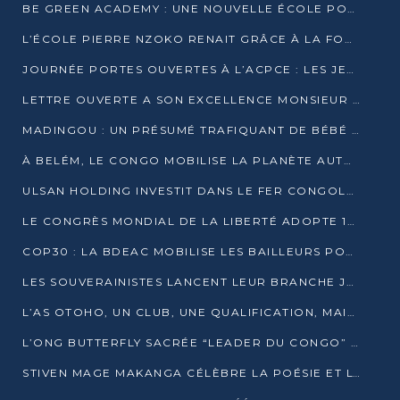
BE GREEN ACADEMY : UNE NOUVELLE ÉCOLE POUR LES MÉTIERS DE L’ÉCOLOGIE À POINTE-NOIRE
L’ÉCOLE PIERRE NZOKO RENAIT GRÂCE À LA FONDATION MUCODEC
JOURNÉE PORTES OUVERTES À L’ACPCE : LES JEUNES EN IMMERSION DANS L’ENTREPRISE
LETTRE OUVERTE A SON EXCELLENCE MONSIEUR DENIS SASSOU NGUESSO, PRESIDENT DE LAREPUBLIQUE DU CONGO
MADINGOU : UN PRÉSUMÉ TRAFIQUANT DE BÉBÉ CHIMPANZÉ FIXÉ SUR SON SORT LE 20 NOVEMBRE
À BELÉM, LE CONGO MOBILISE LA PLANÈTE AUTOUR DU FONDS BLEU POUR LE BASSIN DU CONGO
ULSAN HOLDING INVESTIT DANS LE FER CONGOLAIS
LE CONGRÈS MONDIAL DE LA LIBERTÉ ADOPTE 14 RÉSOLUTIONS HISTORIQUES
COP30 : LA BDEAC MOBILISE LES BAILLEURS POUR LE FONDS BLEU DU BASSIN DU CONGO
LES SOUVERAINISTES LANCENT LEUR BRANCHE JEUNE À BRAZZAVILLE
L’AS OTOHO, UN CLUB, UNE QUALIFICATION, MAIS ENCORE DES DOUTES
L’ONG BUTTERFLY SACRÉE “LEADER DU CONGO” AU PRIX D’EXCELLENCE 2025
STIVEN MAGE MAKANGA CÉLÈBRE LA POÉSIE ET L’HUMAIN AVEC SON RECUEIL “HECTARE”