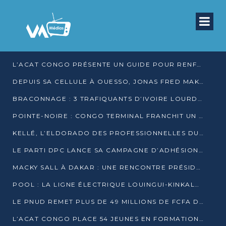
L’ACAT CONGO PRÉSENTE UN GUIDE POUR RENFORCER LES GARANTIES JUDICIAIRES EN GARDE À VUE
DEPUIS SA CELLULE À OUESSO, JONAS FRED MAKITA DÉNONCE CE QU’IL QUALIFIE DE DÉNI DE JUSTICE
BRACONNAGE : 3 TRAFIQUANTS D’IVOIRE LOURDEMENT CONDAMNÉS À DJAMBALA
POINTE-NOIRE : CONGO TERMINAL FRANCHIT UN CAP HISTORIQUE AVEC 99 MOUVEMENTS/HEURE
KELLÉ, L’ELDORADO DES PROFESSIONNELLES DU SEXE
LE PARTI DPC LANCE SA CAMPAGNE D’ADHÉSIONS ET VEUT STRUCTURER SA PRÉSENCE DANS LES 15 DÉPARTEMENTS
MACKY SALL À DAKAR : UNE RENCONTRE PRÉSIDENTIELLE QUI DIVISE L’OPINION SÉNÉGALAISE
POOL : LA LIGNE ÉLECTRIQUE LOUINGUI-KINKALA-BOKO MISE EN SERVICE
LE PNUD REMET PLUS DE 49 MILLIONS DE FCFA D’ÉQUIPEMENTS POUR ACCÉLÉRER LA NUMÉRISATION DU SYSTÈME DE SANTÉ
L’ACAT CONGO PLACE 54 JEUNES EN FORMATION PROFESSIONNELLE