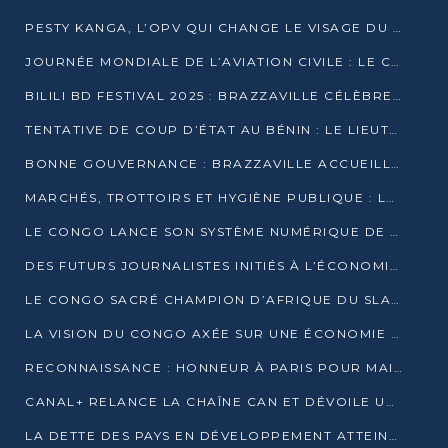
PESTY KANGA, L’OPV QUI CHANGE LE VISAGE DU REPORTAGE AU CONGO
JOURNÉE MONDIALE DE L’AVIATION CIVILE : LE CONGO MISE SUR L’INNOVATION ET LA SÉCURITÉ
BILILI BD FESTIVAL 2025 : BRAZZAVILLE CÉLÈBRE DIX ANS DE CRÉATION GRAPHIQUE AFRICAINE
TENTATIVE DE COUP D’ÉTAT AU BÉNIN : LE LIEUTENANT-COLONEL TIGRI S’AUTOPROCLAME CHEF D’UN COMITÉ MILITAIRE
BONNE GOUVERNANCE : BRAZZAVILLE ACCUEILLE LES PREMIÈRES JOURNÉES CONGOLAISES DE L’ÉVALUATION
MARCHÉS, TROTTOIRS ET HYGIÈNE PUBLIQUE : LE GOUVERNEMENT DURCIT LE TON
LE CONGO LANCE SON SYSTÈME NUMÉRIQUE DE VÉRIFICATION DU BOIS
DES FUTURS JOURNALISTES INITIÉS À L’ÉCONOMIE BLEUE DURABLE
LE CONGO SACRÉ CHAMPION D’AFRIQUE DU SLAM 2025
LA VISION DU CONGO AXÉE SUR UNE ÉCONOMIE BAS CARBONE AU RENDEZ-VOUS DE MONACO 2025
RECONNAISSANCE : HONNEUR À PARIS POUR MAIXENT RAOUL OMINGA
CANAL+ RELANCE LA CHAÎNE CAN ET DÉVOILE UNE OFFRE EXCEPTIONNELLE POUR DÉCEMBRE
LA DETTE DES PAYS EN DÉVELOPPEMENT ATTEINT UN SOMMET HISTORIQUE ENTRE 2022 ET 2024