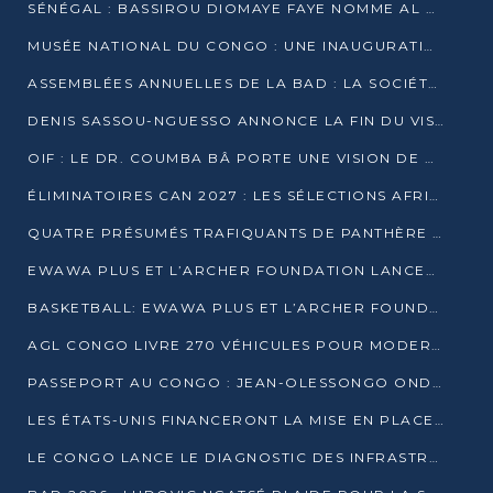
SÉNÉGAL : BASSIROU DIOMAYE FAYE NOMME AL AMINOU LÔ PREMIER MINISTRE
MUSÉE NATIONAL DU CONGO : UNE INAUGURATION PORTEUSE D’ESPOIR POUR LA CULTURE
ASSEMBLÉES ANNUELLES DE LA BAD : LA SOCIÉTÉ CIVILE CONGOLAISE À LA RECHERCHE DE PARTENAIRES POUR SES PROJETS
DENIS SASSOU-NGUESSO ANNONCE LA FIN DU VISA POUR LES AFRICAINS EN 2027
OIF : LE DR. COUMBA BÂ PORTE UNE VISION DE DIALOGUE, DE STABILITÉ ET DE RÉFORME À LA TÊTE
ÉLIMINATOIRES CAN 2027 : LES SÉLECTIONS AFRICAINES CONNAISSENT LEURS ADVERSAIRES
QUATRE PRÉSUMÉS TRAFIQUANTS DE PANTHÈRE ARRÊTÉS À EWO
EWAWA PLUS ET L’ARCHER FOUNDATION LANCENT UN CAMP DE BASKET POUR LES JEUNES À BRAZZAVILLE
BASKETBALL: EWAWA PLUS ET L’ARCHER FOUNDATION LANCENT UN CAMP POUR LES JEUNES
AGL CONGO LIVRE 270 VÉHICULES POUR MODERNISER LE TRANSPORT URBAIN
PASSEPORT AU CONGO : JEAN-OLESSONGO ONDAYE VEUT METTRE FIN AUX LENTEURS ADMINISTRATIVES
LES ÉTATS-UNIS FINANCERONT LA MISE EN PLACE DE JUSQU’À 50 CLINIQUES DE LUTTE CONTRE L’EBOLA
LE CONGO LANCE LE DIAGNOSTIC DES INFRASTRUCTURES SPORTIVES DU COMPLEXE DE KINTÉLÉ