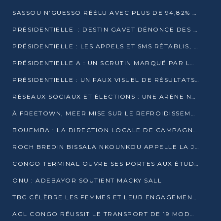
SASSOU N’GUESSO RÉÉLU AVEC PLUS DE 94,82% DES VOIX
PRÉSIDENTIELLE : DESTIN GAVET DÉNONCE DES IRRÉGULARITÉS ET REVENDIQUE LA VICTOIRE
PRÉSIDENTIELLE : LES APPELS ET SMS RÉTABLIS, INTERNET RESTE BLOQUÉ
PRÉSIDENTIELLE A : UN SCRUTIN MARQUÉ PAR LA COUPURE D’INTERNET ET UNE AFFLUENCE TIMIDE À BRAZZAVILLE
PRÉSIDENTIELLE : UN FAUX VISUEL DE RÉSULTATS CIRCULE
RÉSEAUX SOCIAUX ET ÉLECTIONS : UNE ARÈNE NUMÉRIQUE EN PLEINE MUTATION AU CONGO
À FREETOWN, MEER MISE SUR LE REFROIDISSEMENT PASSIF FACE À LA CHALEUR EXTRÊME
BOUEMBA : LA DIRECTION LOCALE DE CAMPAGNE DE DENIS SASSOU N’GUESSO MULTIPLIE LES ACTIVITÉS DE MOBILISATION
ROCH BREDIN BISSALA NKOUNKOU APPELLE LA JEUNESSE DE GOMA TSÉ-TSÉ À UN VOTE MASSIF POUR DENIS SASSOU NGUESSO
CONGO TERMINAL OUVRE SES PORTES AUX ÉTUDIANTS EN TRANSPORT ET LOGISTIQUE
ONU : ADEBAYOR SOUTIENT MACKY SALL
TBC CÉLÈBRE LES FEMMES ET LEUR ENGAGEMENT À L’OCCASION DU 8 MARS
AGL CONGO RÉUSSIT LE TRANSPORT DE 19 MODULES HORS GABARIT ENTRE POINTE-NOIRE ET BRAZZAVILLE