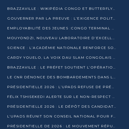
BRAZZAVILLE : WIKIPÉDIA CONGO ET BUTTERFLY SCELLENT UN PARTENARIAT POUR STRUCTURER LE BÉNÉVOLAT NUMÉRIQUE
GOUVERNER PAR LA PREUVE : L’EXIGENCE POLITIQUE DU XXIᵉ SIÈCLE
EMPLOYABILITÉ DES JEUNES :CONGO TERMINAL S’ALLIE À L’ESCIC POUR RAPPROCHER L’ÉCOLE DU TERRAIN
MOUYONDZI, NOUVEAU LABORATOIRE D’EXCELLENCE PÉDAGOGIQUE AVEC L’ENFICE
SCIENCE : L’ACADÉMIE NATIONALE RENFORCE SON ÉQUIPE ET TRACE SA FEUILLE DE ROUTE 2026
CARDY YOUELO, LA VOIX DAU SLAM CONGOLAIS QUI INTERPELLE LE MONDE
BRAZZAVILLE : LE PRÉFET SOUTIENT L’OPÉRATION « ZÉRO KULUNA » ET APPELLE À LA VIGILANCE CITOYENNE
LE CNR DÉNONCE DES BOMBARDEMENTS DANS LE POOL ET ACCUSE LE GOUVERNEMENT
PRÉSIDENTIELLE 2026 : L’UPADS REFUSE DE PRÉSENTER UN CANDIDAT ET DÉNONCE UN PROCESSUS NON CRÉDIBLE
FÉLIX TSHISEKEDI ALERTE SUR LE NON-RESPECT DES ENGAGEMENTS DE PAIX APRÈS SA RENCONTRE AVEC D. SASSOU-NGUESSO
PRÉSIDENTIELLE 2026 : LE DÉPÔT DES CANDIDATURES OUVERT DU 29 JANVIER AU 12 FÉVRIER
L’UPADS RÉUNIT SON CONSEIL NATIONAL POUR FIXER SA LIGNE POLITIQUE À DEUX MOIS DE LA PRÉSIDENTIELLE
PRÉSIDENTIELLE DE 2026 : LE MOUVEMENT RÉPUBLICAIN DÉNONCE UNE CONVOCATION ÉLECTORALE « OPAQUE ET PRÉCIPITÉE »