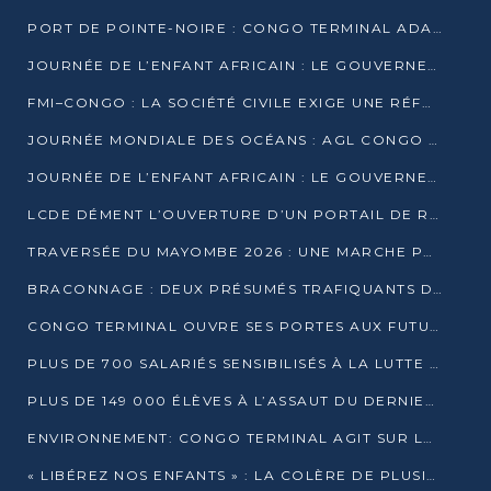
PORT DE POINTE-NOIRE : CONGO TERMINAL ADAPTE SON DRAGAGE AUX SABLES BITUMINEUX
JOURNÉE DE L’ENFANT AFRICAIN : LE GOUVERNEMENT RÉAFFIRME SON ENGAGEMENT POUR L’ACCÈS À L’EAU ET À L’ASSAINISSEMENT
FMI–CONGO : LA SOCIÉTÉ CIVILE EXIGE UNE RÉFORME DE LA FISCALITÉ PÉTROLIÈRE
JOURNÉE MONDIALE DES OCÉANS : AGL CONGO MOBILISE SES COLLABORATEURS POUR LA PRÉSERVATION DE LA BIODIVERSITÉ MARINE
JOURNÉE DE L’ENFANT AFRICAIN : LE GOUVERNEMENT MOBILISÉ POUR L’HYGIÈNE DANS LES ORPHELINATS
LCDE DÉMENT L’OUVERTURE D’UN PORTAIL DE RECRUTEMENT ET APPELLE À LA VIGILANCE
TRAVERSÉE DU MAYOMBE 2026 : UNE MARCHE POUR SENSIBILISER ET DÉPISTER AU DIABÈTE
BRACONNAGE : DEUX PRÉSUMÉS TRAFIQUANTS D’HIPPOPOTAME ÉCROUÉS À BRAZZAVILLE
CONGO TERMINAL OUVRE SES PORTES AUX FUTURS INGÉNIEURS DE L’UCAC-ICAM
PLUS DE 700 SALARIÉS SENSIBILISÉS À LA LUTTE CONTRE LA TUBERCULOSE À CONGO TERMINAL
PLUS DE 149 000 ÉLÈVES À L’ASSAUT DU DERNIER CEPE
ENVIRONNEMENT: CONGO TERMINAL AGIT SUR LE TERRAIN ET FORME LES PLUS JEUNES
« LIBÉREZ NOS ENFANTS » : LA COLÈRE DE PLUSIEURS MÈRES À BRAZZAVILLE CONTRE LA DGSP