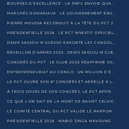
BOURSES D’EXCELLENCE : LA SNPC ENVOIE QUATRE NOUVEAUX TALENTS CONGOLAIS SE FORMER À BAKOU
MARCHÉS DOMANIAUX : LE GOUVERNEMENT ENGAGE LA STRUCTURATION DES TAXES D’ASSAINISSEMENT
PIERRE MOUSSA RECONDUIT À LA TÊTE DU PCT JUSQU’EN 2031
PRÉSIDENTIELLE 2026 : LE PCT INVESTIT OFFICIELLEMENT DENIS SASSOU NGUESSO
DENIS SASSOU-N’GUESSO EXHORTE LES CONGOLAIS À L’UNITÉ ET AU FAIR-PLAY DÉMOCRATIQUE EN 2026
RÉVEILLON D’ARMES 2025 : DENIS SASSOU-N’GUESSO GARANTIT DES ÉLECTIONS 2026 PAISIBLES ET SÉCURISÉES
CONGRÈS DU PCT : LE CLUB 2002 RÉAFFIRME SON SOUTIEN À DENIS SASSOU-N’GUESSO POUR 2026
ENTREPRENEURIAT AU CONGO : UN MILLION D’EUROS POUR FINANCER LES STARTUPS DÈS 2026
LE PCT OUVRE SON 6ᵉ CONGRÈS ET APPELLE À LA CANDIDATURE DE DENIS SASSOU NGUESSO
À TROIS JOURS DE SON CONGRÈS, LE PCT AFFIRME AVOIR ATTEINT TOUS SES OBJECTIFS
CE QUE L’ON SAIT DE LA MORT DE RAVIET CELVIC N’TSIANTSIE
LE COMITÉ CENTRAL DU PCT VALIDE LE RAPPORT DU CONGRÈS ET SOUTIENT DENIS SASSOU N’GUESSO
PRÉSIDENTIELLE 2026 : MABIO ZINGA MAVOUNGOU DÉCLARE SA CANDIDATURE ET CHARGE LE BILAN DU PCT