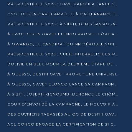
PRÉSIDENTIELLE 2026 : DAVE MAFOULA LANCE SA « VAGUE DU NOUVEAU DÉPART » À IMPFONDO
OYO : DESTIN GAVET APPELLE À L’ALTERNANCE ET À LA RESPONSABILITÉ DE LA JEUNESSE
PRÉSIDENTIELLE 2026 : À SIBITI, DENIS SASSOU-N’GUESSO PARIE SUR LES RESSOURCES DE LA LEKOUMOU
À EWO, DESTIN GAVET ELENGO PROMET HÔPITAL, CHEMIN DE FER ET AUDIT DES FINANCES PUBLIQUES
À OWANDO, LE CANDIDAT DU MR DÉROULE SON PROGRAMME DE “CHANGEMENT”
PRÉSIDENTIELLE 2026 : CULTE INTERRELIGIEUX POUR LA PAIX À OUENZÉ
DOLISIE EN BLEU POUR LA DEUXIÈME ÉTAPE DE CAMPAGNE DE DSN
À OUESSO, DESTIN GAVET PROMET UNE UNIVERSITÉ POUR LA SANGHA
À OUESSO, GAVET ELONGO LANCE SA CAMPAGNE SOUS LE SIGNE DU RENOUVEAU
À SIBITI, JOSEPH KIGNOUMBI DÉNONCE LE CHÔMAGE ET LES DÉFAILLANCES DE L’ÉTAT
COUP D’ENVOI DE LA CAMPAGNE, LE POUVOIR À POINTE-NOIRE, L’OPPOSITION À OUESSO ET SIBITI
DES OUVRIERS TABASSÉS AU QG DE DESTIN GAVET À 24 HEURES DE L’OUVERTURE DE LA CAMPAGNE
AGL CONGO ENGAGE LA CERTIFICATION DE 21 GRUTIERS AUX NORMES INTERNATIONALES