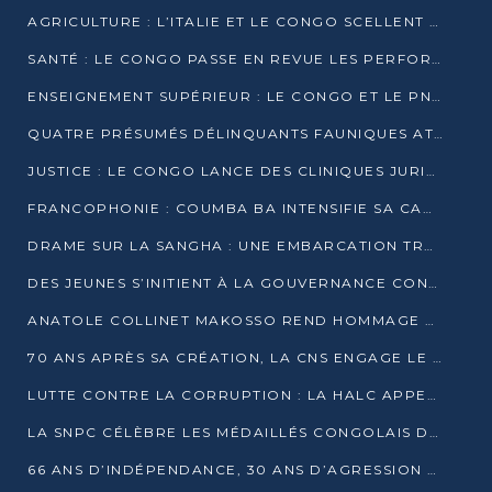
AGRICULTURE : L’ITALIE ET LE CONGO SCELLENT UN PARTENARIAT POUR UNE PRODUCTION LOCALE DURABLE
SANTÉ : LE CONGO PASSE EN REVUE LES PERFORMANCES DE SES HÔPITAUX À MI-PARCOURS
ENSEIGNEMENT SUPÉRIEUR : LE CONGO ET LE PNUD VEULENT RAPPROCHER LA FORMATION UNIVERSITAIRE DES BESOINS DU MARCHÉ DE L’EMPLOI
QUATRE PRÉSUMÉS DÉLINQUANTS FAUNIQUES ATTENDUS DEVANT LA JUSTICE POUR TRAFIC D’IVOIRE
JUSTICE : LE CONGO LANCE DES CLINIQUES JURIDIQUES POUR RAPPROCHER LE DROIT DES CITOYENS
FRANCOPHONIE : COUMBA BA INTENSIFIE SA CAMPAGNE POUR LA SUCCESSION À LA TÊTE DE L’OIF
DRAME SUR LA SANGHA : UNE EMBARCATION TRANSPORTANT DES FIDÈLES DE « NZAMBÉ YA L’HUILE » FAIT NAUFRAGE À OUESSO
DES JEUNES S’INITIENT À LA GOUVERNANCE CONTINENTALE À BRAZZAVILLE
ANATOLE COLLINET MAKOSSO REND HOMMAGE À JEAN-PAUL PIGASSE
70 ANS APRÈS SA CRÉATION, LA CNS ENGAGE LE VIRAGE DE LA DIGITALISATION
LUTTE CONTRE LA CORRUPTION : LA HALC APPELLE À PASSER DES DISCOURS AUX ACTES
LA SNPC CÉLÈBRE LES MÉDAILLÉS CONGOLAIS DES OLYMPIADES PANAFRICAINES DE MATHÉMATIQUES 2026
66 ANS D’INDÉPENDANCE, 30 ANS D’AGRESSION RWANDAISE : 4 PRÉSIDENCES, UN ÉCHEC COLLECTIF