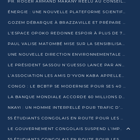
PR. ROGER ARMAND MAKANY RÉÉLU AU CONSEIL DE L’AUF
ÉNERGIE : UNE NOUVELLE PLATEFORME SCIENTIFIQUE POUR LA TRANSITION ÉNERGÉTIQUE EN AFRIQUE CENTRALE
GOZEM DÉBARQUE À BRAZZAVILLE ET PRÉPARE SON ARRIVÉE À POINTE-NOIRE
L’ESPACE OPOKO REDONNE ESPOIR À PLUS DE 775 ÉLÈVES AUTOCHTONES DANS LE NORD DU CONGO
PAUL VALISE MATOMBÉ MISE SUR LA SENSIBILISATION POUR ÉRAQUER LE GRAND BANDITISME
UNE NOUVELLE DIRECTION ENVIRONNEMENTALE POUR RENFORCER LA GESTION DES DONNÉES AU CONGO
LE PRÉSIDENT SASSOU N’GUESSO LANCE PAR ANTICIPATION LA 39ÈME JOURNÉE NATIONALE DE L’ARBRE
L’ASSOCIATION LES AMIS D’YVON KABA APPELLENT DENIS SASSOU N’GUESSO À SE PORTER CANDIDAT
CONGO : LE BCBTP SE MODERNISE POUR SES 40 ANS D’EXISTENCE
LA BANQUE MONDIALE ACCORDE 60 MILLIONS DE DOLLARS POUR LA RÉSILIENCE URBAINE AU CONGO
NKAYI : UN HOMME INTERPELLÉ POUR TRAFIC D’UN BÉBÉ CHIMPANZÉ
55 ÉTUDIANTS CONGOLAIS EN ROUTE POUR LES UNIVERSITÉS ALGÉRIENNES
LE GOUVERNEMENT CONGOLAIS SUSPEND L’IMPORTATION DES MACHETTES ET DES MOTOS
55 ÉTUDIANTS CONGOLAIS EN ROUTE POUR LES UNIVERSITÉS ALGÉRIENNES