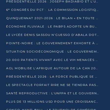
PRÉSIDENTIELLE 2026 : JOSEPH BADIABIO ET L’UDH-YUKI JOUENT LA PRUDENCE
6ᵉ CONGRÈS DU PCT : LA COMMISSION LOGISTIQUE ASSURE LA DISTRIBUTION DES KITS
QUINQUENNAT 2021-2026 : LE BILAN « EN TOUTE TRANSPARENCE » PRÉSENTÉ À LA PRESSE
ÉCONOMIE FLUVIALE : LE PABPS ADOPTE UN BUDGET 2026 DE PLUS DE 2,7 MILLIARDS FCFA
LE LYCÉE DENIS SASSOU N’GUESSO D’ABALA DOTÉ D’UNE SALLE MULTIMÉDIA
POINTE-NOIRE : LE GOUVERNEMENT EXHORTE À UN USAGE RESPONSABLE DU NOUVEAU MATÉRIEL MUNICIPAL
SITUATION SOCIOÉCONOMIQUE : LE GOUVERNEMENT INTERPELLÉ DEVANT LE SÉNAT
20.000 PATIENTS VIVANT AVEC LE VIH MENACÉS D’ARRÊT DE TRAITEMENT
AGL MOBILISE L’AFRIQUE AUTOUR DE LA CAN 2025
PRÉSIDENTIELLE 2026 : LA FORCE PUBLIQUE SE PRÉPARE À SÉCURISER LE SCRUTIN
LE SPECTACLE FORFAIT RIRE NE SE TIENDRA PAS LE 1ER JANVIER
SANTÉ REPRODUCTIVE : L’UNFPA ET LE GOUVERNEMENT AFFINENT LES PRIORITÉS DE 2026
PLUS DE 13 MILLIONS USD POUR UNE CROISSANCE VERTE ET SOUVERAINE
CONGO–HAND-BALL : LE TOURNOI DE COHÉSION ET DE FRATERNITÉ ALLUME SES LAMPIONS À BRAZZAVILLE