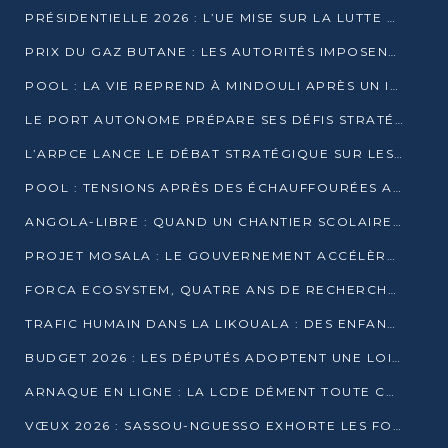
PRÉSIDENTIELLE 2026 : L’UE MISE SUR LA LUTTE CONTRE LA DÉSINFORMATION
PRIX DU GAZ BUTANE : LES AUTORITÉS IMPOSENT LE RESPECT DES PRIX RÉGLEMENTÉS
POOL : LA VIE REPREND À MINDOULI APRÈS UN INCIDENT ARMÉ SUR LA RN1
LE PORT AUTONOME PRÉPARE SES DÉFIS STRATÉGIQUES DE 2026
L’ARPCE LANCE LE DÉBAT STRATÉGIQUE SUR LES DONNÉES, L’IA ET LA FINANCE NUMÉRIQUE AU CONGO
POOL : TENSIONS APRÈS DES ÉCHAUFFOURÉES ARMÉES ENTRE DGSP ET EX-MILICIENS NINJA
ANGOLA-LIBRE : QUAND UN CHANTIER SCOLAIRE DEVIENT LE MIROIR D’UN CONGO EN MOUVEMENT
PROJET MOSALA : LE GOUVERNEMENT ACCÉLÈRE L’INSERTION DES JEUNES EN 2026
FORCA ECOSYSTEM, QUATRE ANS DE RECHERCHE DE TERRAIN AVANT UN LANCEMENT OFFICIEL EN 2026
TRAFIC HUMAIN DANS LA LIKOUALA : DES ENFANTS AUTOCHTONES RÉDUITS AU TRAVAIL FORCÉ
BUDGET 2026 : LES DÉPUTÉS ADOPTENT UNE LOI DES FINANCES DE PLUS DE 2500 MILLIARDS FCFA
ARNAQUE EN LIGNE : LA LCDE DÉMENT TOUTE CAMPAGNE DE RECRUTEMENT
VŒUX 2026 : SASSOU-NGUESSO EXHORTE LES FORCES VIVES À RENFORCER L’UNITÉ