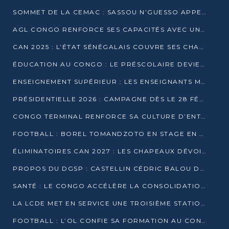
SOMMET DE LA CEMAC : SASSOU N’GUESSO APPELLE À LA VIGILANCE FACE AUX RISQUES ÉCONOMIQUES
AGL CONGO RENFORCE SES CAPACITÉS AVEC UNE GRUE DE 250 TONNES
CAN 2025 : L’ÉTAT SÉNÉGALAIS COUVRE SES CHAMPIONS D’AFRIQUE DE RÉCOMPENSES EXCEPTIONNELLES
ÉDUCATION AU CONGO : LE PRÉSCOLAIRE DEVIENT OBLIGATOIRE, LE BTS CONSACRÉ DIPLÔME D’ÉTAT
ENSEIGNEMENT SUPÉRIEUR : LES ENSEIGNANTS MAINTIENNENT LA GRÈVE ET EXIGENT UN ACCORD ÉCRIT AVEC L’ÉTAT
PRÉSIDENTIELLE 2026 : CAMPAGNE DÈS LE 28 FÉVRIER, SCRUTIN LES 12 ET 15 MARS
CONGO TERMINAL RENFORCE SA CULTURE D’ENTREPRISE AVEC LE PROGRAMME « WIN TOGETHER »
FOOTBALL : BOREL TOMANDZOTO EN STAGE EN ESPAGNE AVEC POLISSYA FC
ÉLIMINATOIRES CAN 2027 : LES CHAPEAUX DÉVOILÉS, LE CONGO FIXÉ SUR SON SORT
PROPOS DU DGSP : CASTELLIN CÉDRIC BALOU DÉNONCE DES PROPOS INTIMIDANTS
SANTÉ : LE CONGO ACCÉLÈRE LA CONSOLIDATION DE L’OFFRE DE SOINS
LA LCDE MET EN SERVICE UNE TROISIÈME STATION D’EAU POTABLE À MFILOU
FOOTBALL : L’OL CONFIE SA FORMATION AU CONGOLAIS CHRISTIAN BASSILA