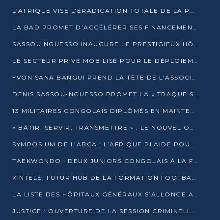
L’AFRIQUE VISE L’ÉRADICATION TOTALE DE LA POLIOMYÉLITE D’ICI 2026
LA BAD PROMET D’ACCÉLÉRER SES FINANCEMENTS AVEC LE MINISTÈRE DE L’ASSAINISSEMENT
SASSOU NGUESSO INAUGURE LE PRESTIGIEUX HÔTEL KEMPINSKI BRAZZAVILLE
LE SECTEUR PRIVÉ MOBILISÉ POUR LE DÉPLOIEMENT DE 19 MINI-CENTRALES SOLAIRES
YVON SANA BANGUI PREND LA TÊTE DE L’ASSOCIATION DES BANQUES CENTRALES AFRICAINES
DENIS SASSOU-NGUESSO PROMET LA « TRAQUE SANS RELÂCHE » DU GRAND BANDITISME
13 MILITAIRES CONGOLAIS DIPLÔMÉS EN MAINTENANCE INDUSTRIELLE APRÈS TROIS ANS DE FORMATION À L’UNIVERSITÉ MARIEN-NGOUABI
« BÂTIR, SERVIR, TRANSMETTRE » : LE NOUVEL OUVRAGE QUI INTERPELLE LES COLLECTIVITÉS
SYMPOSIUM DE L’ABCA : L’AFRIQUE PLAIDE POUR UN FINANCEMENT CLIMATIQUE ÉQUITABLE
TAEKWONDO : DEUX JUNIORS CONGOLAIS À LA FINALE D’OPEN SYRIES 2025 À ABIDJAN
KINTELÉ, FUTUR HUB DE LA FORMATION FOOTBALLISTIQUE AFRICAINE ?
LA LISTE DES HÔPITAUX GÉNÉRAUX S’ALLONGE AU CONGO
JUSTICE : OUVERTURE DE LA SESSION CRIMINELLE À BRAZZAVILLE AVEC 52 DOSSIERS AU RÔLE