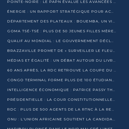
POINTE-NOIRE : LE PAPN ÉVALUE LES AVANCÉES DU MÔLE EST
ÉNERGIE : UN RAPPORT STRATÉGIQUE POUR ACCÉLÉRER LA TRANSITION AU CONGO
DÉPARTEMENT DES PLATEAUX : BOUEMBA, UN VIVIER ÉCONOMIQUE PRÊT À EXPLOSER
GOMA TSÉ-TSÉ : PLUS DE 50 JEUNES FILLES MÈRES SENSIBILISÉES À LA SANTÉ SEXUELLE
QUALIF AU MONDIAL : LE GOUVERNEMENT DÉCLARE LA JOURNÉE DU 1ER AVRIL 2026 CHÔMÉE ET PAYÉE
BRAZZAVILLE PROMET DE « SURVEILLER LE FLEUVE » APRÈS LA QUALIFICATION DE LA RDC AU MONDIAL
MÉDIAS ET ÉGALITÉ : UN DÉBAT AUTOUR DU LIVRE « CES FEMMES QUI REPRENNENT LE POUVOIR SUR LEUR VIE »
60 ANS APRÈS, LA RDC RETROUVE LA COUPE DU MONDE
CONGO TERMINAL FORME PLUS DE 100 ÉTUDIANTS AUX TECHNIQUES D’EMBAUCHE
INTELLIGENCE ÉCONOMIQUE : PATRICE PASSY THÉORISE UNE STRATÉGIE ADAPTÉE AUX CONTEXTES FRAGMENTÉS
PRÉSIDENTIELLE : LA COUR CONSTITUTIONNELLE CONFIRME LA VICTOIRE DE SASSOU NGUESSO AVEC 94,90 % DES SUFFRAGES
RDC : PLUS DE 500 AGENTS DE LA RTNC À LA RETRAITE, UNE PAGE SE TOURNE
ONU : L’UNION AFRICAINE SOUTIENT LA CANDIDATURE DE MACKY SALL
MADIBOU PLONGÉ DANS LE NOIR MALGRÉ L’INSTALLATION D’UN NOUVEAU TRANSFORMATEUR