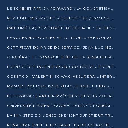
LE SOMMET AFRICA FORWARD : LA CONCRÉTISATION DE PARTENARIATS ÉQUILIBRÉS ET TOURNÉS VERS L’AVENIR ENTRE LE CONTINENT AFRICAIN ET LA FRANCE
NEA ÉDITIONS SACRÉE MEILLEURE BD / COMICS D’AFRIQUE AU KENYA
(MULTIMÉDIA) ZÉRO DROIT DE DOUANE : LA CHINE ET L’AFRIQUE VERS UNE PROXIMITÉ SANS PRÉCÉDENT (PAPIER GÉNÉRAL)
LANGUES NATIONALES ET IA : IGOR CAMERON VEUT ARRIMER LA STRATÉGIE IA À LA LOI SUR LA RECHERCHE
CERTIFICAT DE PRISE DE SERVICE : JEAN LUC MOUTHOU DÉMENT UNE « FAKE NEWS »
CHOLÉRA : LE CONGO INTENSIFIE LA SENSIBILISATION AU MARCHÉ DE TALANGAÏ
L’ORDRE DES INGÉNIEURS DU CONGO VEUT RENFORCER L’ÉTHIQUE ET LA CRÉDIBILITÉ DE LA PROFESSION
COSERCO : VALENTIN BOWAO ASSURERA L’INTÉRIM À LA TÊTE DU BUREAU EXÉCUTIF NATIONAL
MAMADI DOUMBOUYA DISTINGUÉ PAR LE PRIX « SUPER GRAND BÂTISSEUR BABACAR N’DIAYE »
BOTSWANA : L’ANCIEN PRÉSIDENT FESTUS MOGAE EST MORT À 86 ANS
UNIVERSITÉ MARIEN NGOUABI : ALFRED ROMUALD NGUYA POATY SOUTIENT UNE THÈSE SUR LE PARADOXE DE LA CROISSANCE EN ZONE CEMAC
LA MINISTRE DE L’ENSEIGNEMENT SUPÉRIEUR TRACE SA FEUILLE DE ROUTE
RENATURA ÉVEILLE LES FAMILLES DE CONGO TERMINAL À LA PROTECTION DE L’ENVIRONNEMENT