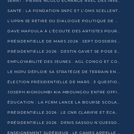
SÉNAT : PIERRE NGOLO ÉCHANGE AVEC DES INVESTISSEURS DU NUMÉRIQUE
SANTÉ : LA FONDATION SNPC ET L’OMS SCELLENT UN PARTENARIAT STRATÉGIQUE DE TROIS ANS
L’UPRN SE RETIRE DU DIALOGUE POLITIQUE DE DJAMBALA : TENSIONS DANS LE PRÉ-ÉLECTORAL CONGOLAIS
DAVE MAFOULA À L’ÉCOUTE DES ARTISTES POUR REDÉFINIR SA POLITIQUE CULTURELLE
PRÉSIDENTIELLE DE MARS 2026 : SEPT DOSSIERS DE CANDIDATURE ENREGISTRÉS À LA CLÔTURE DES DÉPÔTS
PRÉSIDENTIELLE 2026 : DESTIN GAVET SE POSE EN CANDIDAT DU « RAS-LE-BOL »
EMPLOYABILITÉ DES JEUNES : AGL CONGO ET CONGO TERMINAL S’ALLIENT À UCAC-ICAM
LE MJPU DÉPLOIE SA STRATÉGIE DE TERRAIN EN FAVEUR DE DSN
ÉLECTION PRÉSIDENTIELLE DE MARS : 3 QUESTIONS À UN EXPERT CONGOLAIS DE LA CYBERSÉCURITÉ
JOSEPH KIGNOUMBI KIA MBOUNGOU ENTRE OFFICIELLEMENT EN COURSE POUR LA PRÉSIDENTIELLE
ÉDUCATION : LA FCRM LANCE LA BOURSE SCOLAIRE FRANCINE-NTOUMI POUR PROMOUVOIR LES FILIÈRES SCIENTIFIQUES
PRÉSIDENTIELLE 2026 : LE CNR CLARIFIE ET ÉCARTE LA CANDIDATURE DU PASTEUR NTUMI
PRÉSIDENTIELLE 2026 : DENIS SASSOU N’GUESSO ANNONCE OFFICIELLEMENT SA CANDIDATURE
ENSEIGNEMENT SUPÉRIEUR : LE CAMES APPELLE À UNE UNIVERSITÉ AFRICAINE AXÉE SUR L’EMPLOYABILITÉ