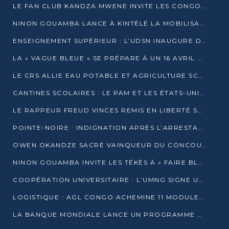
LE FAN CLUB KANDZA MWENE INVITE LES CONGOLAIS À UNE FORTE AFFLUENCE AU STADE DE KINTÉLÉ
NINON GOUAMBA LANCE À KINTÉLÉ LA MOBILISATION POUR L’INVESTITURE DR DSN
ENSEIGNEMENT SUPÉRIEUR : L’UDSN INAUGURE DES LABORATOIRES POUR BOOSTER LA FORMATION PRATIQUE
LA « VAGUE BLEUE » SE PRÉPARE À UN 16 AVRIL HISTORIQUE
LE CRS ALLIE EAU POTABLE ET AGRICULTURE SCOLAIRE AU CŒUR DE LA TRANSFORMATION DES ÉCOLES RURALES
CANTINES SCOLAIRES : LE PAM ET LES ÉTATS-UNIS AU CONTACT DES ÉCOLIERS DE KINKALA
LE RAPPEUR FREUD VINCES REMIS EN LIBERTÉ SOUS PRESSION MÉDIATIQUE
POINTE-NOIRE : INDIGNATION APRÈS L’ARRESTATION DU RAPPEUR FREUD VINCES
OWEN OKANDZE SACRÉ VAINQUEUR DU CONCOURS SLAM POUR LA VIE
NINON GOUAMBA INVITE LES TÉKÉS À « FAIRE BLOC » POUR PESER DANS LE DÉBAT NATIONAL
COOPÉRATION UNIVERSITAIRE : L’UMNG SIGNE UN ACCORD STRATÉGIQUE AVEC L’UNIVERSITÉ HAINAN EN CHINE
LOGISTIQUE : AGL CONGO ACHEMINE 11 MODULES GÉANTS JUSQU’À BRAZZAVILLE
LA BANQUE MONDIALE LANCE UN PROGRAMME DE 394 MILLIONS DE DOLLARS POUR LE BASSIN DU CONGO