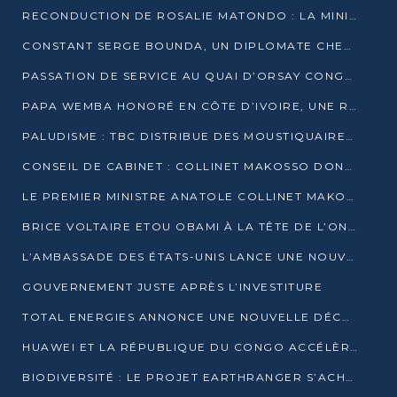
RECONDUCTION DE ROSALIE MATONDO : LA MINISTRE PROMET D’ACCÉLÉRER LE TRAITEMENT DES DOSSIERS ET DE RELEVER DE NOUVEAUX DÉFIS
CONSTANT SERGE BOUNDA, UN DIPLOMATE CHEVRONNÉ AUX COMMANDES DES AFFAIRES ÉTRANGÈRES
PASSATION DE SERVICE AU QUAI D’ORSAY CONGOLAIS : GAKOSSO PASSE LE FLAMBEAU À BOUNDA
PAPA WEMBA HONORÉ EN CÔTE D’IVOIRE, UNE RUE PORTE DÉSORMAIS SON NOM
PALUDISME : TBC DISTRIBUE DES MOUSTIQUAIRES DANS DEUX CSI DE BRAZZAVILLE
CONSEIL DE CABINET : COLLINET MAKOSSO DONNE SES DERNIÈRES ORIENTATIONS
LE PREMIER MINISTRE ANATOLE COLLINET MAKOSSO DÉMISSIONNE AVEC SON GOUVERNEMENT
BRICE VOLTAIRE ETOU OBAMI À LA TÊTE DE L’ONEC-C POUR TROIS ANS
L’AMBASSADE DES ÉTATS-UNIS LANCE UNE NOUVELLE COHORTE DU PROGRAMME ACCESS MICRO-SCHOLARSHIP
GOUVERNEMENT JUSTE APRÈS L’INVESTITURE
TOTAL ENERGIES ANNONCE UNE NOUVELLE DÉCOUVERTE D’HYDROCARBURES SUR LE PERMIS MOHO AU LARGE DU CONGO
HUAWEI ET LA RÉPUBLIQUE DU CONGO ACCÉLÈRENT LEUR PARTENARIAT
BIODIVERSITÉ : LE PROJET EARTHRANGER S’ACHÈVE, MAIS LES DÉFIS DEMEURENT