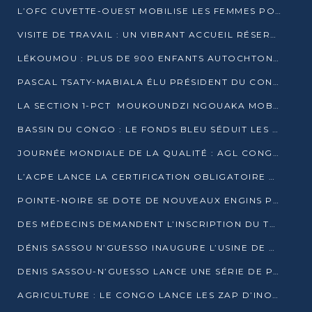
L’OFC CUVETTE-OUEST MOBILISE LES FEMMES POUR ACCUEILLIR LE PRÉSIDENT DE LA RÉPUBLIQUE
VISITE DE TRAVAIL : UN VIBRANT ACCUEIL RÉSERVÉ À DENIS SASSOU-N’GUESSO PAR L’ASSOCIATION « LES AMIS DE WOMO »
LÉKOUMOU : PLUS DE 900 ENFANTS AUTOCHTONES REÇOIVENT DES KITS SCOLAIRES GRÂCE À L’ESPACE OPOKO
PASCAL TSATY-MABIALA ÉLU PRÉSIDENT DU CONSEIL NATIONAL DE L’UPADS
LA SECTION 1-PCT MOUKOUNDZI NGOUAKA MOBILISE 100 000 FCFA POUR LE 6ᵉ CONGRÈS DU PARTI
BASSIN DU CONGO : LE FONDS BLEU SÉDUIT LES BAILLEURS À BELÉM
JOURNÉE MONDIALE DE LA QUALITÉ : AGL CONGO FORME ET SENSIBILISE LES JEUNES TALENTS
L’ACPE LANCE LA CERTIFICATION OBLIGATOIRE DES CONTRATS DE TRAVAIL DES TRANSPORTEURS
POINTE-NOIRE SE DOTE DE NOUVEAUX ENGINS POUR L’ASSAINISSEMENT ET L’ENTRETIEN ROUTIER
DES MÉDECINS DEMANDENT L’INSCRIPTION DU TRAITEMENT DU PIED-BOT DANS LES CURSUS UNIVERSITAIRES
DÉNIS SASSOU N’GUESSO INAUGURE L’USINE DE VALORISATION DU GAZ ASSOCIÉ
DENIS SASSOU-N’GUESSO LANCE UNE SÉRIE DE PROJETS DANS LE KOUILOU
AGRICULTURE : LE CONGO LANCE LES ZAP D’INONI ET YONO