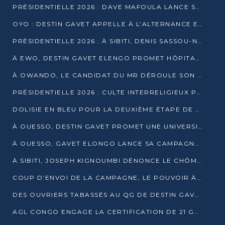
PRÉSIDENTIELLE 2026 : DAVE MAFOULA LANCE SA « VAGUE DU NOUVEAU DÉPART » À IMPFONDO
OYO : DESTIN GAVET APPELLE À L’ALTERNANCE ET À LA RESPONSABILITÉ DE LA JEUNESSE
PRÉSIDENTIELLE 2026 : À SIBITI, DENIS SASSOU-N’GUESSO PARIE SUR LES RESSOURCES DE LA LEKOUMOU
À EWO, DESTIN GAVET ELENGO PROMET HÔPITAL, CHEMIN DE FER ET AUDIT DES FINANCES PUBLIQUES
À OWANDO, LE CANDIDAT DU MR DÉROULE SON PROGRAMME DE “CHANGEMENT”
PRÉSIDENTIELLE 2026 : CULTE INTERRELIGIEUX POUR LA PAIX À OUENZÉ
DOLISIE EN BLEU POUR LA DEUXIÈME ÉTAPE DE CAMPAGNE DE DSN
À OUESSO, DESTIN GAVET PROMET UNE UNIVERSITÉ POUR LA SANGHA
À OUESSO, GAVET ELONGO LANCE SA CAMPAGNE SOUS LE SIGNE DU RENOUVEAU
À SIBITI, JOSEPH KIGNOUMBI DÉNONCE LE CHÔMAGE ET LES DÉFAILLANCES DE L’ÉTAT
COUP D’ENVOI DE LA CAMPAGNE, LE POUVOIR À POINTE-NOIRE, L’OPPOSITION À OUESSO ET SIBITI
DES OUVRIERS TABASSÉS AU QG DE DESTIN GAVET À 24 HEURES DE L’OUVERTURE DE LA CAMPAGNE
AGL CONGO ENGAGE LA CERTIFICATION DE 21 GRUTIERS AUX NORMES INTERNATIONALES