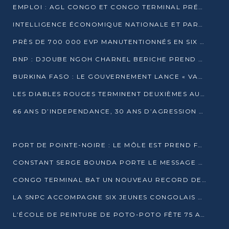
EMPLOI : AGL CONGO ET CONGO TERMINAL PRÉSÉLECTIONNENT PLUS DE 70 JEUNES À POINTE-NOIRE
INTELLIGENCE ÉCONOMIQUE NATIONALE ET PARTENARIATS INTERNATIONAUX : VERS UNE DOCTRINE SOUVERAINE DE SÉCURITÉ ÉCONOMIQUE
PRÈS DE 700 000 EVP MANUTENTIONNÉS EN SIX MOIS PAR CONGO TERMINAL
RNP : DJOUBE NGOH CHARNEL BERICHE PREND LES RÊNES DU PARTI
BURKINA FASO : LE GOUVERNEMENT LANCE « VACANCES UTILES 2026 » POUR FORMER LES ÉLÈVES À 15 MÉTIERS
LES DIABLES ROUGES TERMINENT DEUXIÈMES AU CHAMPIONNAT D’AFRIQUE ZONE 3
66 ANS D’INDEPENDANCE, 30 ANS D’AGRESSION RWAN DAISE : 4 PRESIDENCES, UN ECHEC COLLECTIF
PORT DE POINTE-NOIRE : LE MÔLE EST PREND FORME ET VISE LES GÉANTS DES MERS
CONSTANT SERGE BOUNDA PORTE LE MESSAGE DE COMPASSION DE DENIS SASSOU NGUESSO EN IRAN
CONGO TERMINAL BAT UN NOUVEAU RECORD DE PRODUCTIVITÉ AU PORT DE POINTE-NOIRE
LA SNPC ACCOMPAGNE SIX JEUNES CONGOLAIS AUX OLYMPIADES PANAFRICAINES DE MATHÉMATIQUES
L’ÉCOLE DE PEINTURE DE POTO-POTO FÊTE 75 ANS AU SERVICE DE L’ART CONGOLAIS