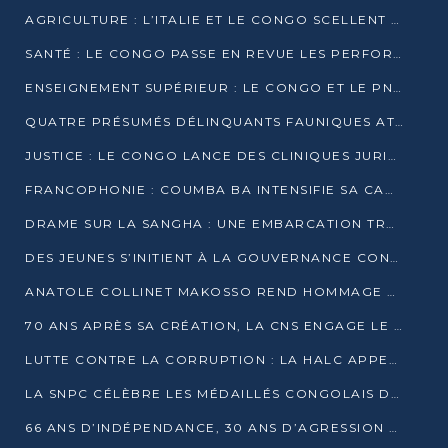
AGRICULTURE : L’ITALIE ET LE CONGO SCELLENT UN PARTENARIAT POUR UNE PRODUCTION LOCALE DURABLE
SANTÉ : LE CONGO PASSE EN REVUE LES PERFORMANCES DE SES HÔPITAUX À MI-PARCOURS
ENSEIGNEMENT SUPÉRIEUR : LE CONGO ET LE PNUD VEULENT RAPPROCHER LA FORMATION UNIVERSITAIRE DES BESOINS DU MARCHÉ DE L’EMPLOI
QUATRE PRÉSUMÉS DÉLINQUANTS FAUNIQUES ATTENDUS DEVANT LA JUSTICE POUR TRAFIC D’IVOIRE
JUSTICE : LE CONGO LANCE DES CLINIQUES JURIDIQUES POUR RAPPROCHER LE DROIT DES CITOYENS
FRANCOPHONIE : COUMBA BA INTENSIFIE SA CAMPAGNE POUR LA SUCCESSION À LA TÊTE DE L’OIF
DRAME SUR LA SANGHA : UNE EMBARCATION TRANSPORTANT DES FIDÈLES DE « NZAMBÉ YA L’HUILE » FAIT NAUFRAGE À OUESSO
DES JEUNES S’INITIENT À LA GOUVERNANCE CONTINENTALE À BRAZZAVILLE
ANATOLE COLLINET MAKOSSO REND HOMMAGE À JEAN-PAUL PIGASSE
70 ANS APRÈS SA CRÉATION, LA CNS ENGAGE LE VIRAGE DE LA DIGITALISATION
LUTTE CONTRE LA CORRUPTION : LA HALC APPELLE À PASSER DES DISCOURS AUX ACTES
LA SNPC CÉLÈBRE LES MÉDAILLÉS CONGOLAIS DES OLYMPIADES PANAFRICAINES DE MATHÉMATIQUES 2026
66 ANS D’INDÉPENDANCE, 30 ANS D’AGRESSION RWANDAISE : 4 PRÉSIDENCES, UN ÉCHEC COLLECTIF