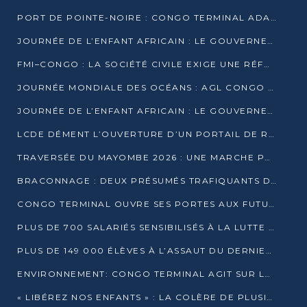
PORT DE POINTE-NOIRE : CONGO TERMINAL ADAPTE SON DRAGAGE AUX SABLES BITUMINEUX
JOURNÉE DE L’ENFANT AFRICAIN : LE GOUVERNEMENT RÉAFFIRME SON ENGAGEMENT POUR L’ACCÈS À L’EAU ET À L’ASSAINISSEMENT
FMI–CONGO : LA SOCIÉTÉ CIVILE EXIGE UNE RÉFORME DE LA FISCALITÉ PÉTROLIÈRE
JOURNÉE MONDIALE DES OCÉANS : AGL CONGO MOBILISE SES COLLABORATEURS POUR LA PRÉSERVATION DE LA BIODIVERSITÉ MARINE
JOURNÉE DE L’ENFANT AFRICAIN : LE GOUVERNEMENT MOBILISÉ POUR L’HYGIÈNE DANS LES ORPHELINATS
LCDE DÉMENT L’OUVERTURE D’UN PORTAIL DE RECRUTEMENT ET APPELLE À LA VIGILANCE
TRAVERSÉE DU MAYOMBE 2026 : UNE MARCHE POUR SENSIBILISER ET DÉPISTER AU DIABÈTE
BRACONNAGE : DEUX PRÉSUMÉS TRAFIQUANTS D’HIPPOPOTAME ÉCROUÉS À BRAZZAVILLE
CONGO TERMINAL OUVRE SES PORTES AUX FUTURS INGÉNIEURS DE L’UCAC-ICAM
PLUS DE 700 SALARIÉS SENSIBILISÉS À LA LUTTE CONTRE LA TUBERCULOSE À CONGO TERMINAL
PLUS DE 149 000 ÉLÈVES À L’ASSAUT DU DERNIER CEPE
ENVIRONNEMENT: CONGO TERMINAL AGIT SUR LE TERRAIN ET FORME LES PLUS JEUNES
« LIBÉREZ NOS ENFANTS » : LA COLÈRE DE PLUSIEURS MÈRES À BRAZZAVILLE CONTRE LA DGSP