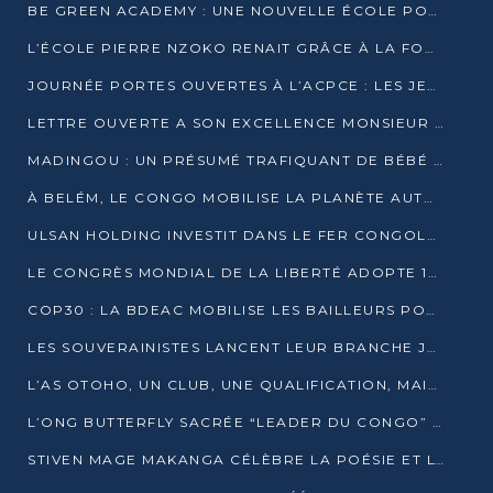
BE GREEN ACADEMY : UNE NOUVELLE ÉCOLE POUR LES MÉTIERS DE L’ÉCOLOGIE À POINTE-NOIRE
L’ÉCOLE PIERRE NZOKO RENAIT GRÂCE À LA FONDATION MUCODEC
JOURNÉE PORTES OUVERTES À L’ACPCE : LES JEUNES EN IMMERSION DANS L’ENTREPRISE
LETTRE OUVERTE A SON EXCELLENCE MONSIEUR DENIS SASSOU NGUESSO, PRESIDENT DE LAREPUBLIQUE DU CONGO
MADINGOU : UN PRÉSUMÉ TRAFIQUANT DE BÉBÉ CHIMPANZÉ FIXÉ SUR SON SORT LE 20 NOVEMBRE
À BELÉM, LE CONGO MOBILISE LA PLANÈTE AUTOUR DU FONDS BLEU POUR LE BASSIN DU CONGO
ULSAN HOLDING INVESTIT DANS LE FER CONGOLAIS
LE CONGRÈS MONDIAL DE LA LIBERTÉ ADOPTE 14 RÉSOLUTIONS HISTORIQUES
COP30 : LA BDEAC MOBILISE LES BAILLEURS POUR LE FONDS BLEU DU BASSIN DU CONGO
LES SOUVERAINISTES LANCENT LEUR BRANCHE JEUNE À BRAZZAVILLE
L’AS OTOHO, UN CLUB, UNE QUALIFICATION, MAIS ENCORE DES DOUTES
L’ONG BUTTERFLY SACRÉE “LEADER DU CONGO” AU PRIX D’EXCELLENCE 2025
STIVEN MAGE MAKANGA CÉLÈBRE LA POÉSIE ET L’HUMAIN AVEC SON RECUEIL “HECTARE”