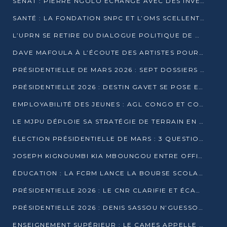
SÉNAT : PIERRE NGOLO ÉCHANGE AVEC DES INVESTISSEURS DU NUMÉRIQUE
SANTÉ : LA FONDATION SNPC ET L’OMS SCELLENT UN PARTENARIAT STRATÉGIQUE DE TROIS ANS
L’UPRN SE RETIRE DU DIALOGUE POLITIQUE DE DJAMBALA : TENSIONS DANS LE PRÉ-ÉLECTORAL CONGOLAIS
DAVE MAFOULA À L’ÉCOUTE DES ARTISTES POUR REDÉFINIR SA POLITIQUE CULTURELLE
PRÉSIDENTIELLE DE MARS 2026 : SEPT DOSSIERS DE CANDIDATURE ENREGISTRÉS À LA CLÔTURE DES DÉPÔTS
PRÉSIDENTIELLE 2026 : DESTIN GAVET SE POSE EN CANDIDAT DU « RAS-LE-BOL »
EMPLOYABILITÉ DES JEUNES : AGL CONGO ET CONGO TERMINAL S’ALLIENT À UCAC-ICAM
LE MJPU DÉPLOIE SA STRATÉGIE DE TERRAIN EN FAVEUR DE DSN
ÉLECTION PRÉSIDENTIELLE DE MARS : 3 QUESTIONS À UN EXPERT CONGOLAIS DE LA CYBERSÉCURITÉ
JOSEPH KIGNOUMBI KIA MBOUNGOU ENTRE OFFICIELLEMENT EN COURSE POUR LA PRÉSIDENTIELLE
ÉDUCATION : LA FCRM LANCE LA BOURSE SCOLAIRE FRANCINE-NTOUMI POUR PROMOUVOIR LES FILIÈRES SCIENTIFIQUES
PRÉSIDENTIELLE 2026 : LE CNR CLARIFIE ET ÉCARTE LA CANDIDATURE DU PASTEUR NTUMI
PRÉSIDENTIELLE 2026 : DENIS SASSOU N’GUESSO ANNONCE OFFICIELLEMENT SA CANDIDATURE
ENSEIGNEMENT SUPÉRIEUR : LE CAMES APPELLE À UNE UNIVERSITÉ AFRICAINE AXÉE SUR L’EMPLOYABILITÉ