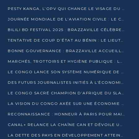
PESTY KANGA, L’OPV QUI CHANGE LE VISAGE DU REPORTAGE AU CONGO
JOURNÉE MONDIALE DE L’AVIATION CIVILE : LE CONGO MISE SUR L’INNOVATION ET LA SÉCURITÉ
BILILI BD FESTIVAL 2025 : BRAZZAVILLE CÉLÈBRE DIX ANS DE CRÉATION GRAPHIQUE AFRICAINE
TENTATIVE DE COUP D’ÉTAT AU BÉNIN : LE LIEUTENANT-COLONEL TIGRI S’AUTOPROCLAME CHEF D’UN COMITÉ MILITAIRE
BONNE GOUVERNANCE : BRAZZAVILLE ACCUEILLE LES PREMIÈRES JOURNÉES CONGOLAISES DE L’ÉVALUATION
MARCHÉS, TROTTOIRS ET HYGIÈNE PUBLIQUE : LE GOUVERNEMENT DURCIT LE TON
LE CONGO LANCE SON SYSTÈME NUMÉRIQUE DE VÉRIFICATION DU BOIS
DES FUTURS JOURNALISTES INITIÉS À L’ÉCONOMIE BLEUE DURABLE
LE CONGO SACRÉ CHAMPION D’AFRIQUE DU SLAM 2025
LA VISION DU CONGO AXÉE SUR UNE ÉCONOMIE BAS CARBONE AU RENDEZ-VOUS DE MONACO 2025
RECONNAISSANCE : HONNEUR À PARIS POUR MAIXENT RAOUL OMINGA
CANAL+ RELANCE LA CHAÎNE CAN ET DÉVOILE UNE OFFRE EXCEPTIONNELLE POUR DÉCEMBRE
LA DETTE DES PAYS EN DÉVELOPPEMENT ATTEINT UN SOMMET HISTORIQUE ENTRE 2022 ET 2024