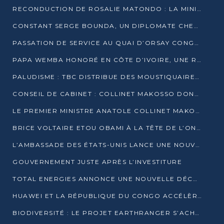
RECONDUCTION DE ROSALIE MATONDO : LA MINISTRE PROMET D’ACCÉLÉRER LE TRAITEMENT DES DOSSIERS ET DE RELEVER DE NOUVEAUX DÉFIS
CONSTANT SERGE BOUNDA, UN DIPLOMATE CHEVRONNÉ AUX COMMANDES DES AFFAIRES ÉTRANGÈRES
PASSATION DE SERVICE AU QUAI D’ORSAY CONGOLAIS : GAKOSSO PASSE LE FLAMBEAU À BOUNDA
PAPA WEMBA HONORÉ EN CÔTE D’IVOIRE, UNE RUE PORTE DÉSORMAIS SON NOM
PALUDISME : TBC DISTRIBUE DES MOUSTIQUAIRES DANS DEUX CSI DE BRAZZAVILLE
CONSEIL DE CABINET : COLLINET MAKOSSO DONNE SES DERNIÈRES ORIENTATIONS
LE PREMIER MINISTRE ANATOLE COLLINET MAKOSSO DÉMISSIONNE AVEC SON GOUVERNEMENT
BRICE VOLTAIRE ETOU OBAMI À LA TÊTE DE L’ONEC-C POUR TROIS ANS
L’AMBASSADE DES ÉTATS-UNIS LANCE UNE NOUVELLE COHORTE DU PROGRAMME ACCESS MICRO-SCHOLARSHIP
GOUVERNEMENT JUSTE APRÈS L’INVESTITURE
TOTAL ENERGIES ANNONCE UNE NOUVELLE DÉCOUVERTE D’HYDROCARBURES SUR LE PERMIS MOHO AU LARGE DU CONGO
HUAWEI ET LA RÉPUBLIQUE DU CONGO ACCÉLÈRENT LEUR PARTENARIAT
BIODIVERSITÉ : LE PROJET EARTHRANGER S’ACHÈVE, MAIS LES DÉFIS DEMEURENT