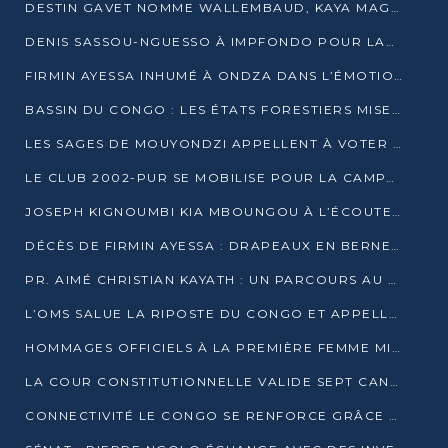
DESTIN GAVET NOMME WALLEMBAUD, KAYA MAGANE, BOUDZIKA ET MBOUSSA-ELLAH AUX COMMANDES DE SA CAMPAGNE
DENIS SASSOU-NGUESSO À IMPFONDO POUR LANCER LE CORRIDOR 13
FIRMIN AYESSA INHUMÉ À ONDZA DANS L’ÉMOTION ET LE RECUEILLEMENT
BASSIN DU CONGO : LES ÉTATS FORESTIERS MISENT SUR LES MARCHÉS CARBONE
LES SAGES DE MOUYONDZI APPELLENT À VOTER DENIS SASSOU-NGUESSO
LE CLUB 2002-PUR SE MOBILISE POUR LA CAMPAGNE
JOSEPH KIGNOUMBI KIA MBOUNGOU À L’ÉCOUTE DE TALANGAÏ
DÉCÈS DE FIRMIN AYESSA : DRAPEAUX EN BERNE LUNDI
PR. AIMÉ CHRISTIAN KAYATH : UN PARCOURS AU SERVICE DE LA RECHERCHE ET DE L’INNOVATION
L’OMS SALUE LA RIPOSTE DU CONGO ET APPELLE À DES RÉFORMES DURABLES
HOMMAGES OFFICIELS À LA PREMIÈRE FEMME MINISTRE DU CONGO
LA COUR CONSTITUTIONNELLE VALIDE SEPT CANDIDATURES POUR LA PRÉSIDENTIELLE
CONNECTIVITÉ LE CONGO SE RENFORCE GRÂCE AU CÂBLE 2AFRICA