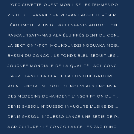
L’OFC CUVETTE-OUEST MOBILISE LES FEMMES POUR ACCUEILLIR LE PRÉSIDENT DE LA RÉPUBLIQUE
VISITE DE TRAVAIL : UN VIBRANT ACCUEIL RÉSERVÉ À DENIS SASSOU-N’GUESSO PAR L’ASSOCIATION « LES AMIS DE WOMO »
LÉKOUMOU : PLUS DE 900 ENFANTS AUTOCHTONES REÇOIVENT DES KITS SCOLAIRES GRÂCE À L’ESPACE OPOKO
PASCAL TSATY-MABIALA ÉLU PRÉSIDENT DU CONSEIL NATIONAL DE L’UPADS
LA SECTION 1-PCT MOUKOUNDZI NGOUAKA MOBILISE 100 000 FCFA POUR LE 6ᵉ CONGRÈS DU PARTI
BASSIN DU CONGO : LE FONDS BLEU SÉDUIT LES BAILLEURS À BELÉM
JOURNÉE MONDIALE DE LA QUALITÉ : AGL CONGO FORME ET SENSIBILISE LES JEUNES TALENTS
L’ACPE LANCE LA CERTIFICATION OBLIGATOIRE DES CONTRATS DE TRAVAIL DES TRANSPORTEURS
POINTE-NOIRE SE DOTE DE NOUVEAUX ENGINS POUR L’ASSAINISSEMENT ET L’ENTRETIEN ROUTIER
DES MÉDECINS DEMANDENT L’INSCRIPTION DU TRAITEMENT DU PIED-BOT DANS LES CURSUS UNIVERSITAIRES
DÉNIS SASSOU N’GUESSO INAUGURE L’USINE DE VALORISATION DU GAZ ASSOCIÉ
DENIS SASSOU-N’GUESSO LANCE UNE SÉRIE DE PROJETS DANS LE KOUILOU
AGRICULTURE : LE CONGO LANCE LES ZAP D’INONI ET YONO