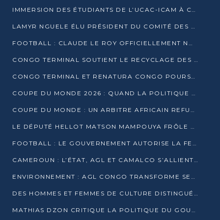
IMMERSION DES ÉTUDIANTS DE L’UCAC-ICAM À CONGO TERMINAL
LAMYR NGUELE ÉLU PRÉSIDENT DU COMITÉ DES MEMBRES D’HONNEUR DU PCT
FOOTBALL : CLAUDE LE ROY OFFICIELLEMENT NOMMÉ SÉLECTIONNEUR DU CONGO
CONGO TERMINAL SOUTIENT LE RECYCLAGE DES DÉCHETS PLASTIQUES À POINTE-NOIRE
CONGO TERMINAL ET RENATURA CONGO POURSUIVENT LEUR COMBAT POUR LA BIODIVERSITÉ
COUPE DU MONDE 2026 : QUAND LA POLITIQUE MENACE L’UNIVERSALITÉ DU FOOTBALL
COUPE DU MONDE : UN ARBITRE AFRICAIN REFUSÉ À L’ENTRÉE DES ÉTATS-UNIS
LE DÉPUTÉ HELLOT MATSON MAMPOUYA FRÔLE LA MORT LORS D’UNE EMBUSCADE DZNS LE POOL
FOOTBALL : LE GOUVERNEMENT AUTORISE LA FECOFOOT À OCCUPER LES COMPLEXES SPORTIFS
CAMEROUN : L’ÉTAT, AGL ET CAMALCO S’ALLIENT POUR UN MÉGA-PROJET FERROVIAIRE
ENVIRONNEMENT : AGL CONGO TRANSFORME SES DÉCHETS EN OUTILS DE FORMATION
DES HOMMES ET FEMMES DE CULTURE DISTINGUÉS POUR LEUR ENGAGEMENT PAR BANTOU CULTURE
MATHIAS DZON CRITIQUE LA POLITIQUE DU GOUVERNEMENT ET ALERTE SUR LA DETTE DU CONGO