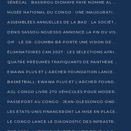
SÉNÉGAL : BASSIROU DIOMAYE FAYE NOMME AL AMINOU LÔ PREMIER MINISTRE
MUSÉE NATIONAL DU CONGO : UNE INAUGURATION PORTEUSE D’ESPOIR POUR LA CULTURE
ASSEMBLÉES ANNUELLES DE LA BAD : LA SOCIÉTÉ CIVILE CONGOLAISE À LA RECHERCHE DE PARTENAIRES POUR SES PROJETS
DENIS SASSOU-NGUESSO ANNONCE LA FIN DU VISA POUR LES AFRICAINS EN 2027
OIF : LE DR. COUMBA BÂ PORTE UNE VISION DE DIALOGUE, DE STABILITÉ ET DE RÉFORME À LA TÊTE
ÉLIMINATOIRES CAN 2027 : LES SÉLECTIONS AFRICAINES CONNAISSENT LEURS ADVERSAIRES
QUATRE PRÉSUMÉS TRAFIQUANTS DE PANTHÈRE ARRÊTÉS À EWO
EWAWA PLUS ET L’ARCHER FOUNDATION LANCENT UN CAMP DE BASKET POUR LES JEUNES À BRAZZAVILLE
BASKETBALL: EWAWA PLUS ET L’ARCHER FOUNDATION LANCENT UN CAMP POUR LES JEUNES
AGL CONGO LIVRE 270 VÉHICULES POUR MODERNISER LE TRANSPORT URBAIN
PASSEPORT AU CONGO : JEAN-OLESSONGO ONDAYE VEUT METTRE FIN AUX LENTEURS ADMINISTRATIVES
LES ÉTATS-UNIS FINANCERONT LA MISE EN PLACE DE JUSQU’À 50 CLINIQUES DE LUTTE CONTRE L’EBOLA
LE CONGO LANCE LE DIAGNOSTIC DES INFRASTRUCTURES SPORTIVES DU COMPLEXE DE KINTÉLÉ