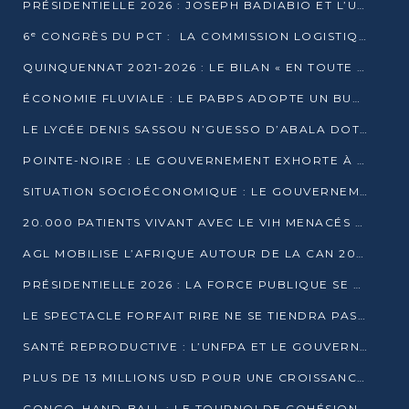
PRÉSIDENTIELLE 2026 : JOSEPH BADIABIO ET L’UDH-YUKI JOUENT LA PRUDENCE
6ᵉ CONGRÈS DU PCT : LA COMMISSION LOGISTIQUE ASSURE LA DISTRIBUTION DES KITS
QUINQUENNAT 2021-2026 : LE BILAN « EN TOUTE TRANSPARENCE » PRÉSENTÉ À LA PRESSE
ÉCONOMIE FLUVIALE : LE PABPS ADOPTE UN BUDGET 2026 DE PLUS DE 2,7 MILLIARDS FCFA
LE LYCÉE DENIS SASSOU N’GUESSO D’ABALA DOTÉ D’UNE SALLE MULTIMÉDIA
POINTE-NOIRE : LE GOUVERNEMENT EXHORTE À UN USAGE RESPONSABLE DU NOUVEAU MATÉRIEL MUNICIPAL
SITUATION SOCIOÉCONOMIQUE : LE GOUVERNEMENT INTERPELLÉ DEVANT LE SÉNAT
20.000 PATIENTS VIVANT AVEC LE VIH MENACÉS D’ARRÊT DE TRAITEMENT
AGL MOBILISE L’AFRIQUE AUTOUR DE LA CAN 2025
PRÉSIDENTIELLE 2026 : LA FORCE PUBLIQUE SE PRÉPARE À SÉCURISER LE SCRUTIN
LE SPECTACLE FORFAIT RIRE NE SE TIENDRA PAS LE 1ER JANVIER
SANTÉ REPRODUCTIVE : L’UNFPA ET LE GOUVERNEMENT AFFINENT LES PRIORITÉS DE 2026
PLUS DE 13 MILLIONS USD POUR UNE CROISSANCE VERTE ET SOUVERAINE
CONGO–HAND-BALL : LE TOURNOI DE COHÉSION ET DE FRATERNITÉ ALLUME SES LAMPIONS À BRAZZAVILLE