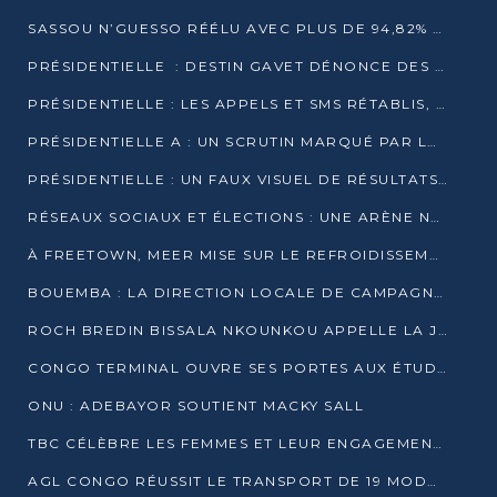
SASSOU N’GUESSO RÉÉLU AVEC PLUS DE 94,82% DES VOIX
PRÉSIDENTIELLE : DESTIN GAVET DÉNONCE DES IRRÉGULARITÉS ET REVENDIQUE LA VICTOIRE
PRÉSIDENTIELLE : LES APPELS ET SMS RÉTABLIS, INTERNET RESTE BLOQUÉ
PRÉSIDENTIELLE A : UN SCRUTIN MARQUÉ PAR LA COUPURE D’INTERNET ET UNE AFFLUENCE TIMIDE À BRAZZAVILLE
PRÉSIDENTIELLE : UN FAUX VISUEL DE RÉSULTATS CIRCULE
RÉSEAUX SOCIAUX ET ÉLECTIONS : UNE ARÈNE NUMÉRIQUE EN PLEINE MUTATION AU CONGO
À FREETOWN, MEER MISE SUR LE REFROIDISSEMENT PASSIF FACE À LA CHALEUR EXTRÊME
BOUEMBA : LA DIRECTION LOCALE DE CAMPAGNE DE DENIS SASSOU N’GUESSO MULTIPLIE LES ACTIVITÉS DE MOBILISATION
ROCH BREDIN BISSALA NKOUNKOU APPELLE LA JEUNESSE DE GOMA TSÉ-TSÉ À UN VOTE MASSIF POUR DENIS SASSOU NGUESSO
CONGO TERMINAL OUVRE SES PORTES AUX ÉTUDIANTS EN TRANSPORT ET LOGISTIQUE
ONU : ADEBAYOR SOUTIENT MACKY SALL
TBC CÉLÈBRE LES FEMMES ET LEUR ENGAGEMENT À L’OCCASION DU 8 MARS
AGL CONGO RÉUSSIT LE TRANSPORT DE 19 MODULES HORS GABARIT ENTRE POINTE-NOIRE ET BRAZZAVILLE