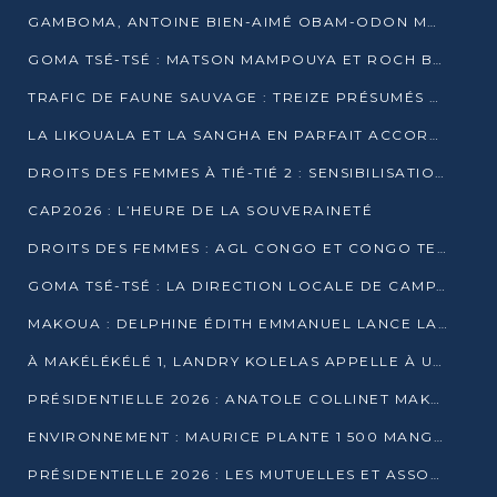
GAMBOMA, ANTOINE BIEN-AIMÉ OBAM-ODON MOBILISE LES 32 148 ÉLECTEURS EN FAVEUR DE DENIS SASSOU NGUESSO
GOMA TSÉ-TSÉ : MATSON MAMPOUYA ET ROCH BREDIN BISSALA NKOUNKOU EN CAMPAGNE DE PROXIMITÉ
TRAFIC DE FAUNE SAUVAGE : TREIZE PRÉSUMÉS TRAFIQUANTS INTERPELLÉS AU CONGO EN 2025
LA LIKOUALA ET LA SANGHA EN PARFAIT ACCORD AVEC LE PROJET DE SOCIÉTÉ DU CANDIDAT DENIS SASSOU-N’GUESSO
DROITS DES FEMMES À TIÉ-TIÉ 2 : SENSIBILISATION ET PÉDAGOGIE SUR LE DROIT DE VOTE
CAP2026 : L’HEURE DE LA SOUVERAINETÉ
DROITS DES FEMMES : AGL CONGO ET CONGO TERMINAL METTENT EN AVANT LE LEADERSHIP FÉMININ
GOMA TSÉ-TSÉ : LA DIRECTION LOCALE DE CAMPAGNE INTENSIFIE LA SENSIBILISATION DANS LES VILLAGES
MAKOUA : DELPHINE ÉDITH EMMANUEL LANCE LA CAMPAGNE POUR DENIS SASSOU-N’GUESSO
À MAKÉLÉKÉLÉ 1, LANDRY KOLELAS APPELLE À UNE MOBILISATION MASSIVE EN FAVEUR DE DENIS SASSOU-N’GUESSO
PRÉSIDENTIELLE 2026 : ANATOLE COLLINET MAKOSSO DÉFEND LE PROJET DE SOCIÉTÉ DE DENIS SASSOU NGUESSO
ENVIRONNEMENT : MAURICE PLANTE 1 500 MANGROVES POUR HONORER WANGARI MAATHAI
PRÉSIDENTIELLE 2026 : LES MUTUELLES ET ASSOCIATIONS S’IMPLIQUENT DANS LA CAMPAGNE ÉLECTORALE À TIÉ-TIÉ 2 (POINTE-NOIRE)