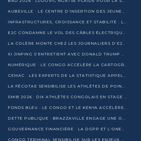
BAD 2026 : LUDOVIC NGATSÉ PLAIDE POUR LA SOUVERAINETÉ FINANCIÈRE AFRICAINE
AUBEVILLE : LE CENTRE D’INSERTION DES JEUNES PRÊT À OUVRIR SES PORTES
INFRASTRUCTURES, CROISSANCE ET STABILITÉ : LA GUINÉE AFFÛTE SES AMBITIONS
E2C CONDAMNE LE VOL DES CÂBLES ÉLECTRIQUES APRÈS UNE VIDÉO VIRALE
LA COLÈRE MONTE CHEZ LES JOURNALIERS D’E2C QUI DÉNONCENT 20 ANS DE PRÉCARITÉ
XI JINPING S’ENTRETIENT AVEC DONALD TRUMP À BEIJING
NUMÉRIQUE : LE CONGO ACCÉLÈRE LA CARTOGRAPHIE DE SES INFRASTRUCTURES DIGITALES
CEMAC : LES EXPERTS DE LA STATISTIQUE APPELLENT À RENFORCER LA SÉCURISATION DES DONNÉES
LA FÉCOTAE SENSIBILISE LES ATHLÈTES DE POINTE-NOIRE À L’HYGIÈNE ALIMENTA
SMIB 2026 : DIX ATHLÈTES CONGOLAIS EN STAGE AU KENYA
FONDS BLEU : LE CONGO ET LE KENYA ACCÉLÈRENT LA MOBILISATION DES FINANCEMENTS
DETTE PUBLIQUE : BRAZZAVILLE ENGAGE UNE OPÉRATION DE RACHAT DE 575 MILLIONS DE DOLLARS
GOUVERNANCE FINANCIÈRE : LA DGPP ET L’ONEC-C VERS UN PARTENARIAT POUR ASSAINIR LES ENTREPRISES PUBLIQUES
CONGO TERMINAL SENSIBILISE SUR LES ENJEUX DE LA SANTÉ MENTALE EN