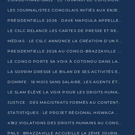
LES JOURNALISTES CONGOLAIS INITIÉS AUX ENJEUX DE L’ÉCONOMIE BLEUE
PRÉSIDENTIELLE 2026 : DAVE MAFOULA APPELLE LES CONGOLAIS À UN « NOUVEAU DÉPART »
LE CSLC RELANCE LES CARTES DE PRESSE ET RECONNAÎT OFFICIELLEMENT LES MÉDIAS EN LIGNE
MÉDIAS : LE CSLC ANNONCE LA CRÉATION D’UN FONDS D’APPUI À LA PRESSE
PRESIDENTIELLE 2026 AU CONGO-BRAZZAVILLE : UN CASTING ÉLARGI
LE CONGO PORTE SA VOIX À COTONOU DANS LA LUTTE CONTRE LA TUBERCULOSE
LA SOPRIM DRESSE LE BILAN DE SES ACTIVITÉS ET FIXE DE NOUVELLES PRIORITÉS
DGMRFE : 16 MOIS SANS SALAIRE, LES AGENTS ÉTOUFFENT DANS LE SILENCE
LE SLAM ÉLÈVE LA VOIX POUR LES DROITS HUMAINS À BRAZZAVILLE
JUSTICE : DES MAGISTRATS FORMÉS AU CONTENTIEUX DE LA PROPRIÉTÉ INTELLECTUELLE
STATISTIQUES : LE PROJET RÉGIONAL HISWACA OFFICIELLEMENT LANCÉ AU CONGO
4182 VIOLATIONS DES DROITS HUMAINS AU CONGO EN 2025 SELON LE CAD
PNLS : BRAZZAVILLE ACCUEILLE LA 2ÈME JOURNÉE SCIENTIFIQUE SUR LE VIH/SIDA