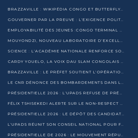
BRAZZAVILLE : WIKIPÉDIA CONGO ET BUTTERFLY SCELLENT UN PARTENARIAT POUR STRUCTURER LE BÉNÉVOLAT NUMÉRIQUE
GOUVERNER PAR LA PREUVE : L’EXIGENCE POLITIQUE DU XXIᵉ SIÈCLE
EMPLOYABILITÉ DES JEUNES :CONGO TERMINAL S’ALLIE À L’ESCIC POUR RAPPROCHER L’ÉCOLE DU TERRAIN
MOUYONDZI, NOUVEAU LABORATOIRE D’EXCELLENCE PÉDAGOGIQUE AVEC L’ENFICE
SCIENCE : L’ACADÉMIE NATIONALE RENFORCE SON ÉQUIPE ET TRACE SA FEUILLE DE ROUTE 2026
CARDY YOUELO, LA VOIX DAU SLAM CONGOLAIS QUI INTERPELLE LE MONDE
BRAZZAVILLE : LE PRÉFET SOUTIENT L’OPÉRATION « ZÉRO KULUNA » ET APPELLE À LA VIGILANCE CITOYENNE
LE CNR DÉNONCE DES BOMBARDEMENTS DANS LE POOL ET ACCUSE LE GOUVERNEMENT
PRÉSIDENTIELLE 2026 : L’UPADS REFUSE DE PRÉSENTER UN CANDIDAT ET DÉNONCE UN PROCESSUS NON CRÉDIBLE
FÉLIX TSHISEKEDI ALERTE SUR LE NON-RESPECT DES ENGAGEMENTS DE PAIX APRÈS SA RENCONTRE AVEC D. SASSOU-NGUESSO
PRÉSIDENTIELLE 2026 : LE DÉPÔT DES CANDIDATURES OUVERT DU 29 JANVIER AU 12 FÉVRIER
L’UPADS RÉUNIT SON CONSEIL NATIONAL POUR FIXER SA LIGNE POLITIQUE À DEUX MOIS DE LA PRÉSIDENTIELLE
PRÉSIDENTIELLE DE 2026 : LE MOUVEMENT RÉPUBLICAIN DÉNONCE UNE CONVOCATION ÉLECTORALE « OPAQUE ET PRÉCIPITÉE »