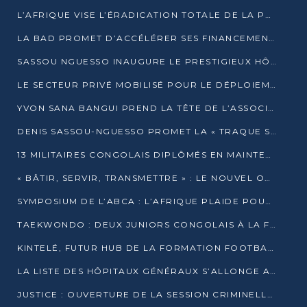
L’AFRIQUE VISE L’ÉRADICATION TOTALE DE LA POLIOMYÉLITE D’ICI 2026
LA BAD PROMET D’ACCÉLÉRER SES FINANCEMENTS AVEC LE MINISTÈRE DE L’ASSAINISSEMENT
SASSOU NGUESSO INAUGURE LE PRESTIGIEUX HÔTEL KEMPINSKI BRAZZAVILLE
LE SECTEUR PRIVÉ MOBILISÉ POUR LE DÉPLOIEMENT DE 19 MINI-CENTRALES SOLAIRES
YVON SANA BANGUI PREND LA TÊTE DE L’ASSOCIATION DES BANQUES CENTRALES AFRICAINES
DENIS SASSOU-NGUESSO PROMET LA « TRAQUE SANS RELÂCHE » DU GRAND BANDITISME
13 MILITAIRES CONGOLAIS DIPLÔMÉS EN MAINTENANCE INDUSTRIELLE APRÈS TROIS ANS DE FORMATION À L’UNIVERSITÉ MARIEN-NGOUABI
« BÂTIR, SERVIR, TRANSMETTRE » : LE NOUVEL OUVRAGE QUI INTERPELLE LES COLLECTIVITÉS
SYMPOSIUM DE L’ABCA : L’AFRIQUE PLAIDE POUR UN FINANCEMENT CLIMATIQUE ÉQUITABLE
TAEKWONDO : DEUX JUNIORS CONGOLAIS À LA FINALE D’OPEN SYRIES 2025 À ABIDJAN
KINTELÉ, FUTUR HUB DE LA FORMATION FOOTBALLISTIQUE AFRICAINE ?
LA LISTE DES HÔPITAUX GÉNÉRAUX S’ALLONGE AU CONGO
JUSTICE : OUVERTURE DE LA SESSION CRIMINELLE À BRAZZAVILLE AVEC 52 DOSSIERS AU RÔLE