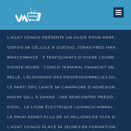
L’ACAT CONGO PRÉSENTE UN GUIDE POUR RENFORCER LES GARANTIES JUDICIAIRES EN GARDE À VUE
DEPUIS SA CELLULE À OUESSO, JONAS FRED MAKITA DÉNONCE CE QU’IL QUALIFIE DE DÉNI DE JUSTICE
BRACONNAGE : 3 TRAFIQUANTS D’IVOIRE LOURDEMENT CONDAMNÉS À DJAMBALA
POINTE-NOIRE : CONGO TERMINAL FRANCHIT UN CAP HISTORIQUE AVEC 99 MOUVEMENTS/HEURE
KELLÉ, L’ELDORADO DES PROFESSIONNELLES DU SEXE
LE PARTI DPC LANCE SA CAMPAGNE D’ADHÉSIONS ET VEUT STRUCTURER SA PRÉSENCE DANS LES 15 DÉPARTEMENTS
MACKY SALL À DAKAR : UNE RENCONTRE PRÉSIDENTIELLE QUI DIVISE L’OPINION SÉNÉGALAISE
POOL : LA LIGNE ÉLECTRIQUE LOUINGUI-KINKALA-BOKO MISE EN SERVICE
LE PNUD REMET PLUS DE 49 MILLIONS DE FCFA D’ÉQUIPEMENTS POUR ACCÉLÉRER LA NUMÉRISATION DU SYSTÈME DE SANTÉ
L’ACAT CONGO PLACE 54 JEUNES EN FORMATION PROFESSIONNELLE