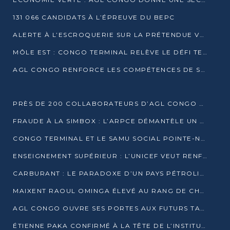
131 066 CANDIDATS À L’ÉPREUVE DU BEPC
ALERTE À L’ESCROQUERIE SUR LA PRÉTENDUE VENTE DE PARCELLES AFAT
MÔLE EST : CONGO TERMINAL RELÈVE LE DÉFI TECHNIQUE DES SABLES BITUMINEUX
AGL CONGO RENFORCE LES COMPÉTENCES DE SES ÉQUIPES AVEC LA CERTIFICATION CACES® R483
PRÈS DE 200 COLLABORATEURS D’AGL CONGO EN FORMATION JUSQU’EN JUILLET
FRAUDE À LA SIMBOX : L’ARPCE DÉMANTÈLE UN RÉSEAU UTILISANT DES CARTES SIM OUGANDAISES
CONGO TERMINAL ET LE SAMU SOCIAL POINTE-NOIRE RENOUVELLENT LEUR PARTENARIAT EN FAVEUR DES JEUNES VULNÉRABLES
ENSEIGNEMENT SUPÉRIEUR : L’UNICEF VEUT RENFORCER LA RECHERCHE SUR LES QUESTIONS DE L’ENFANCE
CARBURANT : LE PARADOXE D’UN PAYS PÉTROLIER CONFRONTÉ À DES PÉNURIES RÉCURRENTES
MAIXENT RAOUL OMINGA ÉLEVÉ AU RANG DE CHEVALIER DE L’ORDRE DE L’AMITIÉ ENTRE LA RUSSIE ET LE CONGO
AGL CONGO OUVRE SES PORTES AUX FUTURS TALENTS DE LA LOGISTIQUE
ÉTIENNE PAKA CONFIRMÉ À LA TÊTE DE L’INSTITUT GÉOGRAPHIQUE NATIONAL