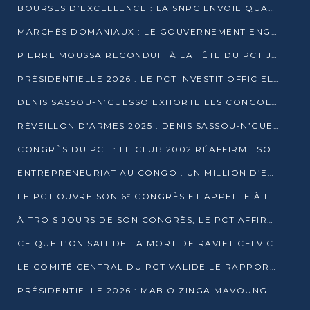
BOURSES D’EXCELLENCE : LA SNPC ENVOIE QUATRE NOUVEAUX TALENTS CONGOLAIS SE FORMER À BAKOU
MARCHÉS DOMANIAUX : LE GOUVERNEMENT ENGAGE LA STRUCTURATION DES TAXES D’ASSAINISSEMENT
PIERRE MOUSSA RECONDUIT À LA TÊTE DU PCT JUSQU’EN 2031
PRÉSIDENTIELLE 2026 : LE PCT INVESTIT OFFICIELLEMENT DENIS SASSOU NGUESSO
DENIS SASSOU-N’GUESSO EXHORTE LES CONGOLAIS À L’UNITÉ ET AU FAIR-PLAY DÉMOCRATIQUE EN 2026
RÉVEILLON D’ARMES 2025 : DENIS SASSOU-N’GUESSO GARANTIT DES ÉLECTIONS 2026 PAISIBLES ET SÉCURISÉES
CONGRÈS DU PCT : LE CLUB 2002 RÉAFFIRME SON SOUTIEN À DENIS SASSOU-N’GUESSO POUR 2026
ENTREPRENEURIAT AU CONGO : UN MILLION D’EUROS POUR FINANCER LES STARTUPS DÈS 2026
LE PCT OUVRE SON 6ᵉ CONGRÈS ET APPELLE À LA CANDIDATURE DE DENIS SASSOU NGUESSO
À TROIS JOURS DE SON CONGRÈS, LE PCT AFFIRME AVOIR ATTEINT TOUS SES OBJECTIFS
CE QUE L’ON SAIT DE LA MORT DE RAVIET CELVIC N’TSIANTSIE
LE COMITÉ CENTRAL DU PCT VALIDE LE RAPPORT DU CONGRÈS ET SOUTIENT DENIS SASSOU N’GUESSO
PRÉSIDENTIELLE 2026 : MABIO ZINGA MAVOUNGOU DÉCLARE SA CANDIDATURE ET CHARGE LE BILAN DU PCT