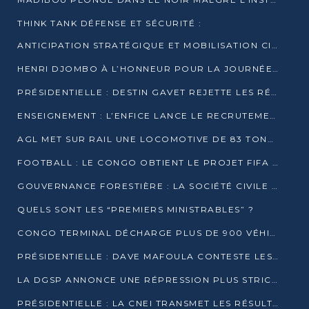
THINK TANK DÉFENSE ET SÉCURITÉ :
ANTICIPATION STRATÉGIQUE ET MOBILISATION CITOYENNE POUR NOTRE SOUVERAINETÉ NATIONALE
HENRI DJOMBO À L’HONNEUR POUR LA JOURNÉE MONDIALE DU THÉÂTRE
PRÉSIDENTIELLE : DESTIN GAVET REJETTE LES RÉSULTATS ET APPELLE À UN DIALOGUE NATIONAL
ENSEIGNEMENT : L’ENFICE LANCE LE RECRUTEMENT DE SA PREMIÈRE PROMOTION DE PROFESSEURS DES ÉCOLES
AGL MET SUR RAIL UNE LOCOMOTIVE DE 83 TONNES À POINTE-NOIRE
FOOTBALL : LE CONGO OBTIENT LE PROJET FIFA ARENA POUR SES 15 DÉPARTEMENTS
GOUVERNANCE FORESTIÈRE : LA SOCIÉTÉ CIVILE CONGOLAISE AFFICHE SES PRIORITÉS POUR 2026
QUELS SONT LES “PREMIERS MINISTRABLES” ?
CONGO TERMINAL DÉCHARGE PLUS DE 900 VÉHICULES EN QUELQUES HEURES
PRÉSIDENTIELLE : DAVE MAFOULA CONTESTE LES RÉSULTATS PROVISOIRES
LA DGSP ANNONCE UNE RÉPRESSION PLUS STRICTE CONTRE LES MOTO-TAXIS
PRÉSIDENTIELLE : LA CNEI TRANSMET LES RÉSULTATS PROVISOIRES À LA COUR CONSTITUTIONNELLE