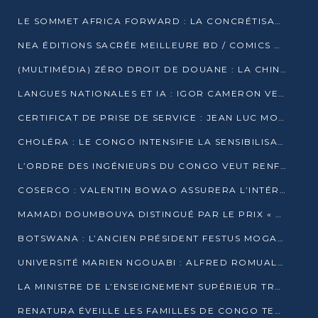
LE SOMMET AFRICA FORWARD : LA CONCRÉTISATION DE PARTENARIATS ÉQUILIBRÉS ET TOURNÉS VERS L’AVENIR ENTRE LE CONTINENT AFRICAIN ET LA FRANCE
NEA ÉDITIONS SACRÉE MEILLEURE BD / COMICS D’AFRIQUE AU KENYA
(MULTIMÉDIA) ZÉRO DROIT DE DOUANE : LA CHINE ET L’AFRIQUE VERS UNE PROXIMITÉ SANS PRÉCÉDENT (PAPIER GÉNÉRAL)
LANGUES NATIONALES ET IA : IGOR CAMERON VEUT ARRIMER LA STRATÉGIE IA À LA LOI SUR LA RECHERCHE
CERTIFICAT DE PRISE DE SERVICE : JEAN LUC MOUTHOU DÉMENT UNE « FAKE NEWS »
CHOLÉRA : LE CONGO INTENSIFIE LA SENSIBILISATION AU MARCHÉ DE TALANGAÏ
L’ORDRE DES INGÉNIEURS DU CONGO VEUT RENFORCER L’ÉTHIQUE ET LA CRÉDIBILITÉ DE LA PROFESSION
COSERCO : VALENTIN BOWAO ASSURERA L’INTÉRIM À LA TÊTE DU BUREAU EXÉCUTIF NATIONAL
MAMADI DOUMBOUYA DISTINGUÉ PAR LE PRIX « SUPER GRAND BÂTISSEUR BABACAR N’DIAYE »
BOTSWANA : L’ANCIEN PRÉSIDENT FESTUS MOGAE EST MORT À 86 ANS
UNIVERSITÉ MARIEN NGOUABI : ALFRED ROMUALD NGUYA POATY SOUTIENT UNE THÈSE SUR LE PARADOXE DE LA CROISSANCE EN ZONE CEMAC
LA MINISTRE DE L’ENSEIGNEMENT SUPÉRIEUR TRACE SA FEUILLE DE ROUTE
RENATURA ÉVEILLE LES FAMILLES DE CONGO TERMINAL À LA PROTECTION DE L’ENVIRONNEMENT