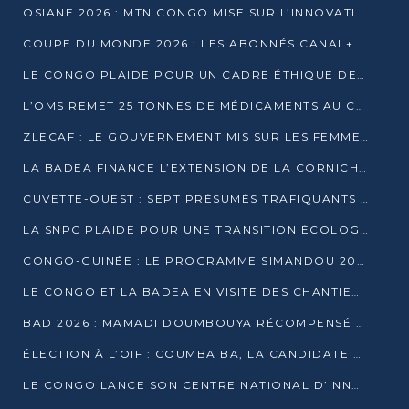
OSIANE 2026 : MTN CONGO MISE SUR L’INNOVATION POUR RELEVER LES DÉFIS AFRICAINS
COUPE DU MONDE 2026 : LES ABONNÉS CANAL+ AU CONGO DÉÇUS À QUELQUES JOURS DU COUP D’ENVOI
LE CONGO PLAIDE POUR UN CADRE ÉTHIQUE DE L’INTELLIGENCE ARTIFICIELLE À DAKAR
L’OMS REMET 25 TONNES DE MÉDICAMENTS AU CONGO POUR RENFORCER LA RIPOSTE AUX ÉPIDÉMIES
ZLECAF : LE GOUVERNEMENT MIS SUR LES FEMMES ENTREPRENEURES
LA BADEA FINANCE L’EXTENSION DE LA CORNICHE SUD DE BRAZZAVILLE
CUVETTE-OUEST : SEPT PRÉSUMÉS TRAFIQUANTS DE FAUNE INTERPELLÉS À EWO ET KELLÉ
LA SNPC PLAIDE POUR UNE TRANSITION ÉCOLOGIQUE PROGRESSIVE
CONGO-GUINÉE : LE PROGRAMME SIMANDOU 2040 AU CŒUR DES ÉCHANGES À LA BAD
LE CONGO ET LA BADEA EN VISITE DES CHANTIERS
BAD 2026 : MAMADI DOUMBOUYA RÉCOMPENSÉ PAR LE TROPHÉE BABACAR NDIAYE À BRAZZAVILLE
ÉLECTION À L’OIF : COUMBA BA, LA CANDIDATE DISCRÈTE QUI BOUSCULE LE JEU DIPLOMATIQUE
LE CONGO LANCE SON CENTRE NATIONAL D’INNOVATION