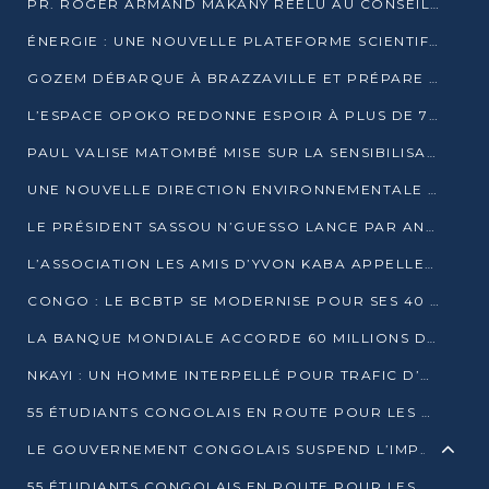
PR. ROGER ARMAND MAKANY RÉÉLU AU CONSEIL DE L’AUF
ÉNERGIE : UNE NOUVELLE PLATEFORME SCIENTIFIQUE POUR LA TRANSITION ÉNERGÉTIQUE EN AFRIQUE CENTRALE
GOZEM DÉBARQUE À BRAZZAVILLE ET PRÉPARE SON ARRIVÉE À POINTE-NOIRE
L’ESPACE OPOKO REDONNE ESPOIR À PLUS DE 775 ÉLÈVES AUTOCHTONES DANS LE NORD DU CONGO
PAUL VALISE MATOMBÉ MISE SUR LA SENSIBILISATION POUR ÉRAQUER LE GRAND BANDITISME
UNE NOUVELLE DIRECTION ENVIRONNEMENTALE POUR RENFORCER LA GESTION DES DONNÉES AU CONGO
LE PRÉSIDENT SASSOU N’GUESSO LANCE PAR ANTICIPATION LA 39ÈME JOURNÉE NATIONALE DE L’ARBRE
L’ASSOCIATION LES AMIS D’YVON KABA APPELLENT DENIS SASSOU N’GUESSO À SE PORTER CANDIDAT
CONGO : LE BCBTP SE MODERNISE POUR SES 40 ANS D’EXISTENCE
LA BANQUE MONDIALE ACCORDE 60 MILLIONS DE DOLLARS POUR LA RÉSILIENCE URBAINE AU CONGO
NKAYI : UN HOMME INTERPELLÉ POUR TRAFIC D’UN BÉBÉ CHIMPANZÉ
55 ÉTUDIANTS CONGOLAIS EN ROUTE POUR LES UNIVERSITÉS ALGÉRIENNES
LE GOUVERNEMENT CONGOLAIS SUSPEND L’IMPORTATION DES MACHETTES ET DES MOTOS
55 ÉTUDIANTS CONGOLAIS EN ROUTE POUR LES UNIVERSITÉS ALGÉRIENNES