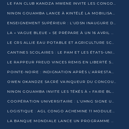
LE FAN CLUB KANDZA MWENE INVITE LES CONGOLAIS À UNE FORTE AFFLUENCE AU STADE DE KINTÉLÉ
NINON GOUAMBA LANCE À KINTÉLÉ LA MOBILISATION POUR L’INVESTITURE DR DSN
ENSEIGNEMENT SUPÉRIEUR : L’UDSN INAUGURE DES LABORATOIRES POUR BOOSTER LA FORMATION PRATIQUE
LA « VAGUE BLEUE » SE PRÉPARE À UN 16 AVRIL HISTORIQUE
LE CRS ALLIE EAU POTABLE ET AGRICULTURE SCOLAIRE AU CŒUR DE LA TRANSFORMATION DES ÉCOLES RURALES
CANTINES SCOLAIRES : LE PAM ET LES ÉTATS-UNIS AU CONTACT DES ÉCOLIERS DE KINKALA
LE RAPPEUR FREUD VINCES REMIS EN LIBERTÉ SOUS PRESSION MÉDIATIQUE
POINTE-NOIRE : INDIGNATION APRÈS L’ARRESTATION DU RAPPEUR FREUD VINCES
OWEN OKANDZE SACRÉ VAINQUEUR DU CONCOURS SLAM POUR LA VIE
NINON GOUAMBA INVITE LES TÉKÉS À « FAIRE BLOC » POUR PESER DANS LE DÉBAT NATIONAL
COOPÉRATION UNIVERSITAIRE : L’UMNG SIGNE UN ACCORD STRATÉGIQUE AVEC L’UNIVERSITÉ HAINAN EN CHINE
LOGISTIQUE : AGL CONGO ACHEMINE 11 MODULES GÉANTS JUSQU’À BRAZZAVILLE
LA BANQUE MONDIALE LANCE UN PROGRAMME DE 394 MILLIONS DE DOLLARS POUR LE BASSIN DU CONGO