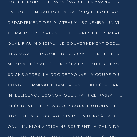
POINTE-NOIRE : LE PAPN ÉVALUE LES AVANCÉES DU MÔLE EST
ÉNERGIE : UN RAPPORT STRATÉGIQUE POUR ACCÉLÉRER LA TRANSITION AU CONGO
DÉPARTEMENT DES PLATEAUX : BOUEMBA, UN VIVIER ÉCONOMIQUE PRÊT À EXPLOSER
GOMA TSÉ-TSÉ : PLUS DE 50 JEUNES FILLES MÈRES SENSIBILISÉES À LA SANTÉ SEXUELLE
QUALIF AU MONDIAL : LE GOUVERNEMENT DÉCLARE LA JOURNÉE DU 1ER AVRIL 2026 CHÔMÉE ET PAYÉE
BRAZZAVILLE PROMET DE « SURVEILLER LE FLEUVE » APRÈS LA QUALIFICATION DE LA RDC AU MONDIAL
MÉDIAS ET ÉGALITÉ : UN DÉBAT AUTOUR DU LIVRE « CES FEMMES QUI REPRENNENT LE POUVOIR SUR LEUR VIE »
60 ANS APRÈS, LA RDC RETROUVE LA COUPE DU MONDE
CONGO TERMINAL FORME PLUS DE 100 ÉTUDIANTS AUX TECHNIQUES D’EMBAUCHE
INTELLIGENCE ÉCONOMIQUE : PATRICE PASSY THÉORISE UNE STRATÉGIE ADAPTÉE AUX CONTEXTES FRAGMENTÉS
PRÉSIDENTIELLE : LA COUR CONSTITUTIONNELLE CONFIRME LA VICTOIRE DE SASSOU NGUESSO AVEC 94,90 % DES SUFFRAGES
RDC : PLUS DE 500 AGENTS DE LA RTNC À LA RETRAITE, UNE PAGE SE TOURNE
ONU : L’UNION AFRICAINE SOUTIENT LA CANDIDATURE DE MACKY SALL
MADIBOU PLONGÉ DANS LE NOIR MALGRÉ L’INSTALLATION D’UN NOUVEAU TRANSFORMATEUR