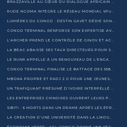
BRAZZAVILLE AU CŒUR DU DIALOGUE AFRICAIN SUR LES OBJECTIFS DE DÉVELOPPEMENT DURABLE
RUDE NGOMA INTÈGRE LE RÉSEAU MONDIAL SPUTNIK PRO APRÈS UNE FORMATION À MOSCOU
LUMIÈRES DU CONGO : DESTIN GAVET DÉDIE SON PRIX À L’UNITÉ NATIONALE ET À LA JEUNESSE
CONGO TERMINAL RENFORCE SON EXPERTISE AVEC NEUF NOUVEAUX FORMATEURS EN ENGINS PORTUAIRES
L’ARCHER PREND LE CONTRÔLE DE GINOV ET ACCÉLÈRE SON VIRAGE NUMÉRIQUE
LA BEAC ABAISSE SES TAUX DIRECTEURS POUR SOUTENIR LA CROISSANCE EN ZONE CEMAC
LE RUNR APPELLE À UN RENOUVEAU DE L’ENGAGEMENT MILITANT
CONGO TERMINAL FINALISE LE BATTAGE DES 558 PIEUX DU FUTUR QUAI DU MÔLE EST
MBOKA PROPRE ET PADJ 2.0 POUR UNE JEUNESSE PLUS AUTONOME
UN TRAFIQUANT PRÉSUMÉ D’IVOIRE INTERPELLÉ À DOLISIE
LES ENTREPRISES CHINOISES OUVRENT LEURS PORTES AUX JEUNES DIPLÔMÉS
SIBITI : 6 MORTS DANS UN DRAME APRÈS LES ÉPREUVES DU BEPC
LA CRÉATION D’UNE UNIVERSITÉ DANS LA LIKOUALA AU CŒUR D’UNE RÉFLEXION NATIONALE
ÉCONOMIE VERTE : AGL CONGO DONNE UNE SECONDE VIE À SES DÉCHETS INDUSTRIELS