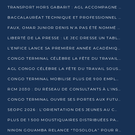
TRANSPORT HORS GABARIT : AGL ACCOMPAGNE LE DÉVELOPPEMENT DU SECTEUR BRASSICOLE AU CONGO
BACCALAURÉAT TECHNIQUE ET PROFESSIONNEL : 16 352 CANDIDATS LANCÉS DANS LES ÉPREUVES D’EPS
FAUX, OMAR JUNIOR DENIS N’A PAS ÉTÉ NOMMÉ AIDE DE CAMP ADJOINT DE DENIS SASSOU NGUESSO
LIBERTÉ DE LA PRESSE : LE JEC DRESSE UN TABLEAU PRÉOCCUPANT AU CONGO
L’ENFICE LANCE SA PREMIÈRE ANNÉE ACADÉMIQUE AVEC 100 FUTURS ENSEIGNANTS
CONGO TERMINAL CÉLÈBRE LA FÊTE DU TRAVAIL AVEC SES COLLABORATEURS À POINTE-NOIRE
AGL CONGO CÉLÈBRE LA FÊTE DU TRAVAIL SOUS LE SIGNE DE LA COHÉSION
CONGO TERMINAL MOBILISE PLUS DE 900 EMPLOYÉS AUTOUR DE LA SÉCURITÉ AU TRAVAIL
RCM 2030 : DU RÉSEAU DE CONSULTANTS À L’INSTRUMENT DE PUISSANCE EN AFRIQUE FRANCOPHONE
CONGO TERMINAL OUVRE SES PORTES AUX FUTURS INGÉNIEURS AU FORUM DES MÉTIERS D’UCAC-ICAM
SEOPC 2026 : L’ORIENTATION DES JEUNES AU CŒUR DE LA DEUXIÈME ÉDITION
PLUS DE 1 500 MOUSTIQUAIRES DISTRIBUÉES PAR AGL ET CONGO TERMINAL DANS LA LUTTE CONTRE LE PALUDISME
NINON GOUAMBA RELANCE “TOSOLOLA” POUR RENFORCER LE DIALOGUE AVEC LES CITOYENS