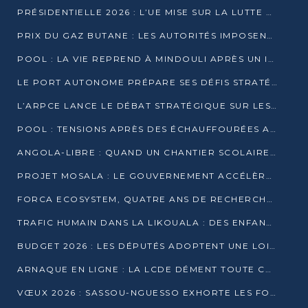
PRÉSIDENTIELLE 2026 : L’UE MISE SUR LA LUTTE CONTRE LA DÉSINFORMATION
PRIX DU GAZ BUTANE : LES AUTORITÉS IMPOSENT LE RESPECT DES PRIX RÉGLEMENTÉS
POOL : LA VIE REPREND À MINDOULI APRÈS UN INCIDENT ARMÉ SUR LA RN1
LE PORT AUTONOME PRÉPARE SES DÉFIS STRATÉGIQUES DE 2026
L’ARPCE LANCE LE DÉBAT STRATÉGIQUE SUR LES DONNÉES, L’IA ET LA FINANCE NUMÉRIQUE AU CONGO
POOL : TENSIONS APRÈS DES ÉCHAUFFOURÉES ARMÉES ENTRE DGSP ET EX-MILICIENS NINJA
ANGOLA-LIBRE : QUAND UN CHANTIER SCOLAIRE DEVIENT LE MIROIR D’UN CONGO EN MOUVEMENT
PROJET MOSALA : LE GOUVERNEMENT ACCÉLÈRE L’INSERTION DES JEUNES EN 2026
FORCA ECOSYSTEM, QUATRE ANS DE RECHERCHE DE TERRAIN AVANT UN LANCEMENT OFFICIEL EN 2026
TRAFIC HUMAIN DANS LA LIKOUALA : DES ENFANTS AUTOCHTONES RÉDUITS AU TRAVAIL FORCÉ
BUDGET 2026 : LES DÉPUTÉS ADOPTENT UNE LOI DES FINANCES DE PLUS DE 2500 MILLIARDS FCFA
ARNAQUE EN LIGNE : LA LCDE DÉMENT TOUTE CAMPAGNE DE RECRUTEMENT
VŒUX 2026 : SASSOU-NGUESSO EXHORTE LES FORCES VIVES À RENFORCER L’UNITÉ