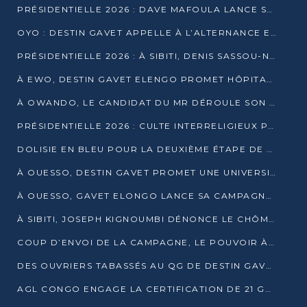
PRÉSIDENTIELLE 2026 : DAVE MAFOULA LANCE SA « VAGUE DU NOUVEAU DÉPART » À IMPFONDO
OYO : DESTIN GAVET APPELLE À L’ALTERNANCE ET À LA RESPONSABILITÉ DE LA JEUNESSE
PRÉSIDENTIELLE 2026 : À SIBITI, DENIS SASSOU-N’GUESSO PARIE SUR LES RESSOURCES DE LA LEKOUMOU
À EWO, DESTIN GAVET ELENGO PROMET HÔPITAL, CHEMIN DE FER ET AUDIT DES FINANCES PUBLIQUES
À OWANDO, LE CANDIDAT DU MR DÉROULE SON PROGRAMME DE “CHANGEMENT”
PRÉSIDENTIELLE 2026 : CULTE INTERRELIGIEUX POUR LA PAIX À OUENZÉ
DOLISIE EN BLEU POUR LA DEUXIÈME ÉTAPE DE CAMPAGNE DE DSN
À OUESSO, DESTIN GAVET PROMET UNE UNIVERSITÉ POUR LA SANGHA
À OUESSO, GAVET ELONGO LANCE SA CAMPAGNE SOUS LE SIGNE DU RENOUVEAU
À SIBITI, JOSEPH KIGNOUMBI DÉNONCE LE CHÔMAGE ET LES DÉFAILLANCES DE L’ÉTAT
COUP D’ENVOI DE LA CAMPAGNE, LE POUVOIR À POINTE-NOIRE, L’OPPOSITION À OUESSO ET SIBITI
DES OUVRIERS TABASSÉS AU QG DE DESTIN GAVET À 24 HEURES DE L’OUVERTURE DE LA CAMPAGNE
AGL CONGO ENGAGE LA CERTIFICATION DE 21 GRUTIERS AUX NORMES INTERNATIONALES