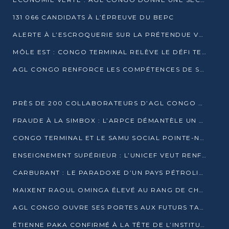
131 066 CANDIDATS À L’ÉPREUVE DU BEPC
ALERTE À L’ESCROQUERIE SUR LA PRÉTENDUE VENTE DE PARCELLES AFAT
MÔLE EST : CONGO TERMINAL RELÈVE LE DÉFI TECHNIQUE DES SABLES BITUMINEUX
AGL CONGO RENFORCE LES COMPÉTENCES DE SES ÉQUIPES AVEC LA CERTIFICATION CACES® R483
PRÈS DE 200 COLLABORATEURS D’AGL CONGO EN FORMATION JUSQU’EN JUILLET
FRAUDE À LA SIMBOX : L’ARPCE DÉMANTÈLE UN RÉSEAU UTILISANT DES CARTES SIM OUGANDAISES
CONGO TERMINAL ET LE SAMU SOCIAL POINTE-NOIRE RENOUVELLENT LEUR PARTENARIAT EN FAVEUR DES JEUNES VULNÉRABLES
ENSEIGNEMENT SUPÉRIEUR : L’UNICEF VEUT RENFORCER LA RECHERCHE SUR LES QUESTIONS DE L’ENFANCE
CARBURANT : LE PARADOXE D’UN PAYS PÉTROLIER CONFRONTÉ À DES PÉNURIES RÉCURRENTES
MAIXENT RAOUL OMINGA ÉLEVÉ AU RANG DE CHEVALIER DE L’ORDRE DE L’AMITIÉ ENTRE LA RUSSIE ET LE CONGO
AGL CONGO OUVRE SES PORTES AUX FUTURS TALENTS DE LA LOGISTIQUE
ÉTIENNE PAKA CONFIRMÉ À LA TÊTE DE L’INSTITUT GÉOGRAPHIQUE NATIONAL