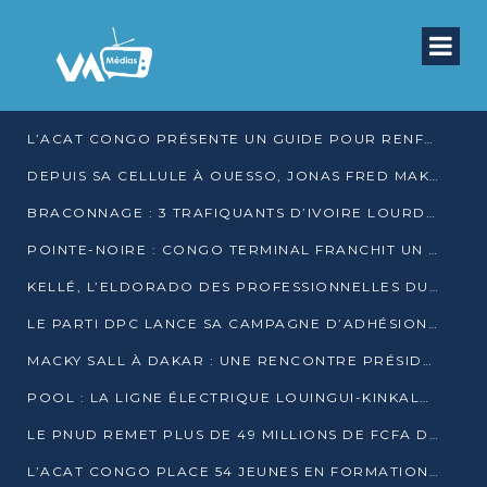
L’ACAT CONGO PRÉSENTE UN GUIDE POUR RENFORCER LES GARANTIES JUDICIAIRES EN GARDE À VUE
DEPUIS SA CELLULE À OUESSO, JONAS FRED MAKITA DÉNONCE CE QU’IL QUALIFIE DE DÉNI DE JUSTICE
BRACONNAGE : 3 TRAFIQUANTS D’IVOIRE LOURDEMENT CONDAMNÉS À DJAMBALA
POINTE-NOIRE : CONGO TERMINAL FRANCHIT UN CAP HISTORIQUE AVEC 99 MOUVEMENTS/HEURE
KELLÉ, L’ELDORADO DES PROFESSIONNELLES DU SEXE
LE PARTI DPC LANCE SA CAMPAGNE D’ADHÉSIONS ET VEUT STRUCTURER SA PRÉSENCE DANS LES 15 DÉPARTEMENTS
MACKY SALL À DAKAR : UNE RENCONTRE PRÉSIDENTIELLE QUI DIVISE L’OPINION SÉNÉGALAISE
POOL : LA LIGNE ÉLECTRIQUE LOUINGUI-KINKALA-BOKO MISE EN SERVICE
LE PNUD REMET PLUS DE 49 MILLIONS DE FCFA D’ÉQUIPEMENTS POUR ACCÉLÉRER LA NUMÉRISATION DU SYSTÈME DE SANTÉ
L’ACAT CONGO PLACE 54 JEUNES EN FORMATION PROFESSIONNELLE