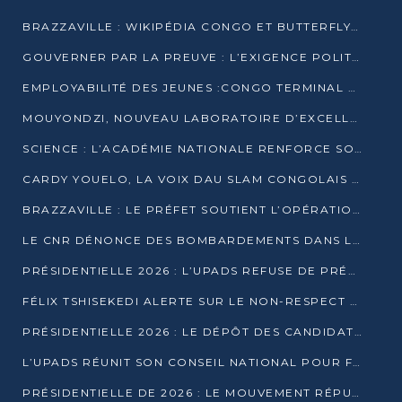
BRAZZAVILLE : WIKIPÉDIA CONGO ET BUTTERFLY SCELLENT UN PARTENARIAT POUR STRUCTURER LE BÉNÉVOLAT NUMÉRIQUE
GOUVERNER PAR LA PREUVE : L’EXIGENCE POLITIQUE DU XXIᵉ SIÈCLE
EMPLOYABILITÉ DES JEUNES :CONGO TERMINAL S’ALLIE À L’ESCIC POUR RAPPROCHER L’ÉCOLE DU TERRAIN
MOUYONDZI, NOUVEAU LABORATOIRE D’EXCELLENCE PÉDAGOGIQUE AVEC L’ENFICE
SCIENCE : L’ACADÉMIE NATIONALE RENFORCE SON ÉQUIPE ET TRACE SA FEUILLE DE ROUTE 2026
CARDY YOUELO, LA VOIX DAU SLAM CONGOLAIS QUI INTERPELLE LE MONDE
BRAZZAVILLE : LE PRÉFET SOUTIENT L’OPÉRATION « ZÉRO KULUNA » ET APPELLE À LA VIGILANCE CITOYENNE
LE CNR DÉNONCE DES BOMBARDEMENTS DANS LE POOL ET ACCUSE LE GOUVERNEMENT
PRÉSIDENTIELLE 2026 : L’UPADS REFUSE DE PRÉSENTER UN CANDIDAT ET DÉNONCE UN PROCESSUS NON CRÉDIBLE
FÉLIX TSHISEKEDI ALERTE SUR LE NON-RESPECT DES ENGAGEMENTS DE PAIX APRÈS SA RENCONTRE AVEC D. SASSOU-NGUESSO
PRÉSIDENTIELLE 2026 : LE DÉPÔT DES CANDIDATURES OUVERT DU 29 JANVIER AU 12 FÉVRIER
L’UPADS RÉUNIT SON CONSEIL NATIONAL POUR FIXER SA LIGNE POLITIQUE À DEUX MOIS DE LA PRÉSIDENTIELLE
PRÉSIDENTIELLE DE 2026 : LE MOUVEMENT RÉPUBLICAIN DÉNONCE UNE CONVOCATION ÉLECTORALE « OPAQUE ET PRÉCIPITÉE »