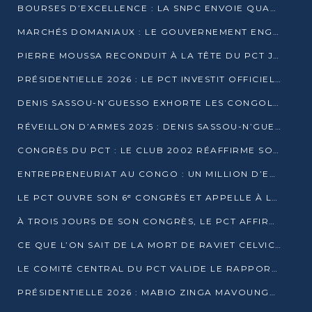
BOURSES D’EXCELLENCE : LA SNPC ENVOIE QUATRE NOUVEAUX TALENTS CONGOLAIS SE FORMER À BAKOU
MARCHÉS DOMANIAUX : LE GOUVERNEMENT ENGAGE LA STRUCTURATION DES TAXES D’ASSAINISSEMENT
PIERRE MOUSSA RECONDUIT À LA TÊTE DU PCT JUSQU’EN 2031
PRÉSIDENTIELLE 2026 : LE PCT INVESTIT OFFICIELLEMENT DENIS SASSOU NGUESSO
DENIS SASSOU-N’GUESSO EXHORTE LES CONGOLAIS À L’UNITÉ ET AU FAIR-PLAY DÉMOCRATIQUE EN 2026
RÉVEILLON D’ARMES 2025 : DENIS SASSOU-N’GUESSO GARANTIT DES ÉLECTIONS 2026 PAISIBLES ET SÉCURISÉES
CONGRÈS DU PCT : LE CLUB 2002 RÉAFFIRME SON SOUTIEN À DENIS SASSOU-N’GUESSO POUR 2026
ENTREPRENEURIAT AU CONGO : UN MILLION D’EUROS POUR FINANCER LES STARTUPS DÈS 2026
LE PCT OUVRE SON 6ᵉ CONGRÈS ET APPELLE À LA CANDIDATURE DE DENIS SASSOU NGUESSO
À TROIS JOURS DE SON CONGRÈS, LE PCT AFFIRME AVOIR ATTEINT TOUS SES OBJECTIFS
CE QUE L’ON SAIT DE LA MORT DE RAVIET CELVIC N’TSIANTSIE
LE COMITÉ CENTRAL DU PCT VALIDE LE RAPPORT DU CONGRÈS ET SOUTIENT DENIS SASSOU N’GUESSO
PRÉSIDENTIELLE 2026 : MABIO ZINGA MAVOUNGOU DÉCLARE SA CANDIDATURE ET CHARGE LE BILAN DU PCT