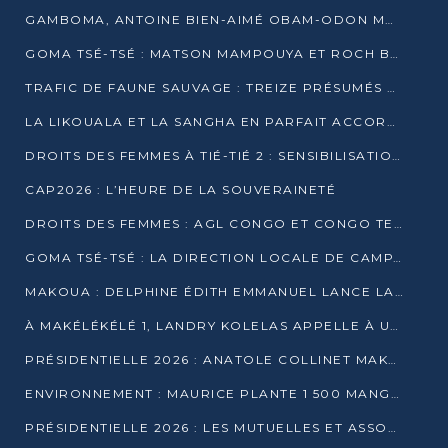
GAMBOMA, ANTOINE BIEN-AIMÉ OBAM-ODON MOBILISE LES 32 148 ÉLECTEURS EN FAVEUR DE DENIS SASSOU NGUESSO
GOMA TSÉ-TSÉ : MATSON MAMPOUYA ET ROCH BREDIN BISSALA NKOUNKOU EN CAMPAGNE DE PROXIMITÉ
TRAFIC DE FAUNE SAUVAGE : TREIZE PRÉSUMÉS TRAFIQUANTS INTERPELLÉS AU CONGO EN 2025
LA LIKOUALA ET LA SANGHA EN PARFAIT ACCORD AVEC LE PROJET DE SOCIÉTÉ DU CANDIDAT DENIS SASSOU-N’GUESSO
DROITS DES FEMMES À TIÉ-TIÉ 2 : SENSIBILISATION ET PÉDAGOGIE SUR LE DROIT DE VOTE
CAP2026 : L’HEURE DE LA SOUVERAINETÉ
DROITS DES FEMMES : AGL CONGO ET CONGO TERMINAL METTENT EN AVANT LE LEADERSHIP FÉMININ
GOMA TSÉ-TSÉ : LA DIRECTION LOCALE DE CAMPAGNE INTENSIFIE LA SENSIBILISATION DANS LES VILLAGES
MAKOUA : DELPHINE ÉDITH EMMANUEL LANCE LA CAMPAGNE POUR DENIS SASSOU-N’GUESSO
À MAKÉLÉKÉLÉ 1, LANDRY KOLELAS APPELLE À UNE MOBILISATION MASSIVE EN FAVEUR DE DENIS SASSOU-N’GUESSO
PRÉSIDENTIELLE 2026 : ANATOLE COLLINET MAKOSSO DÉFEND LE PROJET DE SOCIÉTÉ DE DENIS SASSOU NGUESSO
ENVIRONNEMENT : MAURICE PLANTE 1 500 MANGROVES POUR HONORER WANGARI MAATHAI
PRÉSIDENTIELLE 2026 : LES MUTUELLES ET ASSOCIATIONS S’IMPLIQUENT DANS LA CAMPAGNE ÉLECTORALE À TIÉ-TIÉ 2 (POINTE-NOIRE)