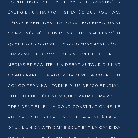
POINTE-NOIRE : LE PAPN ÉVALUE LES AVANCÉES DU MÔLE EST
ÉNERGIE : UN RAPPORT STRATÉGIQUE POUR ACCÉLÉRER LA TRANSITION AU CONGO
DÉPARTEMENT DES PLATEAUX : BOUEMBA, UN VIVIER ÉCONOMIQUE PRÊT À EXPLOSER
GOMA TSÉ-TSÉ : PLUS DE 50 JEUNES FILLES MÈRES SENSIBILISÉES À LA SANTÉ SEXUELLE
QUALIF AU MONDIAL : LE GOUVERNEMENT DÉCLARE LA JOURNÉE DU 1ER AVRIL 2026 CHÔMÉE ET PAYÉE
BRAZZAVILLE PROMET DE « SURVEILLER LE FLEUVE » APRÈS LA QUALIFICATION DE LA RDC AU MONDIAL
MÉDIAS ET ÉGALITÉ : UN DÉBAT AUTOUR DU LIVRE « CES FEMMES QUI REPRENNENT LE POUVOIR SUR LEUR VIE »
60 ANS APRÈS, LA RDC RETROUVE LA COUPE DU MONDE
CONGO TERMINAL FORME PLUS DE 100 ÉTUDIANTS AUX TECHNIQUES D’EMBAUCHE
INTELLIGENCE ÉCONOMIQUE : PATRICE PASSY THÉORISE UNE STRATÉGIE ADAPTÉE AUX CONTEXTES FRAGMENTÉS
PRÉSIDENTIELLE : LA COUR CONSTITUTIONNELLE CONFIRME LA VICTOIRE DE SASSOU NGUESSO AVEC 94,90 % DES SUFFRAGES
RDC : PLUS DE 500 AGENTS DE LA RTNC À LA RETRAITE, UNE PAGE SE TOURNE
ONU : L’UNION AFRICAINE SOUTIENT LA CANDIDATURE DE MACKY SALL
MADIBOU PLONGÉ DANS LE NOIR MALGRÉ L’INSTALLATION D’UN NOUVEAU TRANSFORMATEUR