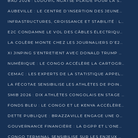
BAD 2026 : LUDOVIC NGATSÉ PLAIDE POUR LA SOUVERAINETÉ FINANCIÈRE AFRICAINE
AUBEVILLE : LE CENTRE D’INSERTION DES JEUNES PRÊT À OUVRIR SES PORTES
INFRASTRUCTURES, CROISSANCE ET STABILITÉ : LA GUINÉE AFFÛTE SES AMBITIONS
E2C CONDAMNE LE VOL DES CÂBLES ÉLECTRIQUES APRÈS UNE VIDÉO VIRALE
LA COLÈRE MONTE CHEZ LES JOURNALIERS D’E2C QUI DÉNONCENT 20 ANS DE PRÉCARITÉ
XI JINPING S’ENTRETIENT AVEC DONALD TRUMP À BEIJING
NUMÉRIQUE : LE CONGO ACCÉLÈRE LA CARTOGRAPHIE DE SES INFRASTRUCTURES DIGITALES
CEMAC : LES EXPERTS DE LA STATISTIQUE APPELLENT À RENFORCER LA SÉCURISATION DES DONNÉES
LA FÉCOTAE SENSIBILISE LES ATHLÈTES DE POINTE-NOIRE À L’HYGIÈNE ALIMENTA
SMIB 2026 : DIX ATHLÈTES CONGOLAIS EN STAGE AU KENYA
FONDS BLEU : LE CONGO ET LE KENYA ACCÉLÈRENT LA MOBILISATION DES FINANCEMENTS
DETTE PUBLIQUE : BRAZZAVILLE ENGAGE UNE OPÉRATION DE RACHAT DE 575 MILLIONS DE DOLLARS
GOUVERNANCE FINANCIÈRE : LA DGPP ET L’ONEC-C VERS UN PARTENARIAT POUR ASSAINIR LES ENTREPRISES PUBLIQUES
CONGO TERMINAL SENSIBILISE SUR LES ENJEUX DE LA SANTÉ MENTALE EN