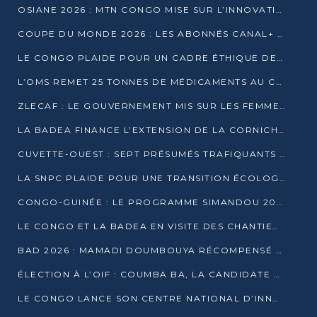
OSIANE 2026 : MTN CONGO MISE SUR L’INNOVATION POUR RELEVER LES DÉFIS AFRICAINS
COUPE DU MONDE 2026 : LES ABONNÉS CANAL+ AU CONGO DÉÇUS À QUELQUES JOURS DU COUP D’ENVOI
LE CONGO PLAIDE POUR UN CADRE ÉTHIQUE DE L’INTELLIGENCE ARTIFICIELLE À DAKAR
L’OMS REMET 25 TONNES DE MÉDICAMENTS AU CONGO POUR RENFORCER LA RIPOSTE AUX ÉPIDÉMIES
ZLECAF : LE GOUVERNEMENT MIS SUR LES FEMMES ENTREPRENEURES
LA BADEA FINANCE L’EXTENSION DE LA CORNICHE SUD DE BRAZZAVILLE
CUVETTE-OUEST : SEPT PRÉSUMÉS TRAFIQUANTS DE FAUNE INTERPELLÉS À EWO ET KELLÉ
LA SNPC PLAIDE POUR UNE TRANSITION ÉCOLOGIQUE PROGRESSIVE
CONGO-GUINÉE : LE PROGRAMME SIMANDOU 2040 AU CŒUR DES ÉCHANGES À LA BAD
LE CONGO ET LA BADEA EN VISITE DES CHANTIERS
BAD 2026 : MAMADI DOUMBOUYA RÉCOMPENSÉ PAR LE TROPHÉE BABACAR NDIAYE À BRAZZAVILLE
ÉLECTION À L’OIF : COUMBA BA, LA CANDIDATE DISCRÈTE QUI BOUSCULE LE JEU DIPLOMATIQUE
LE CONGO LANCE SON CENTRE NATIONAL D’INNOVATION