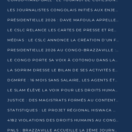
LES JOURNALISTES CONGOLAIS INITIÉS AUX ENJEUX DE L’ÉCONOMIE BLEUE
PRÉSIDENTIELLE 2026 : DAVE MAFOULA APPELLE LES CONGOLAIS À UN « NOUVEAU DÉPART »
LE CSLC RELANCE LES CARTES DE PRESSE ET RECONNAÎT OFFICIELLEMENT LES MÉDIAS EN LIGNE
MÉDIAS : LE CSLC ANNONCE LA CRÉATION D’UN FONDS D’APPUI À LA PRESSE
PRESIDENTIELLE 2026 AU CONGO-BRAZZAVILLE : UN CASTING ÉLARGI
LE CONGO PORTE SA VOIX À COTONOU DANS LA LUTTE CONTRE LA TUBERCULOSE
LA SOPRIM DRESSE LE BILAN DE SES ACTIVITÉS ET FIXE DE NOUVELLES PRIORITÉS
DGMRFE : 16 MOIS SANS SALAIRE, LES AGENTS ÉTOUFFENT DANS LE SILENCE
LE SLAM ÉLÈVE LA VOIX POUR LES DROITS HUMAINS À BRAZZAVILLE
JUSTICE : DES MAGISTRATS FORMÉS AU CONTENTIEUX DE LA PROPRIÉTÉ INTELLECTUELLE
STATISTIQUES : LE PROJET RÉGIONAL HISWACA OFFICIELLEMENT LANCÉ AU CONGO
4182 VIOLATIONS DES DROITS HUMAINS AU CONGO EN 2025 SELON LE CAD
PNLS : BRAZZAVILLE ACCUEILLE LA 2ÈME JOURNÉE SCIENTIFIQUE SUR LE VIH/SIDA