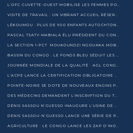
L’OFC CUVETTE-OUEST MOBILISE LES FEMMES POUR ACCUEILLIR LE PRÉSIDENT DE LA RÉPUBLIQUE
VISITE DE TRAVAIL : UN VIBRANT ACCUEIL RÉSERVÉ À DENIS SASSOU-N’GUESSO PAR L’ASSOCIATION « LES AMIS DE WOMO »
LÉKOUMOU : PLUS DE 900 ENFANTS AUTOCHTONES REÇOIVENT DES KITS SCOLAIRES GRÂCE À L’ESPACE OPOKO
PASCAL TSATY-MABIALA ÉLU PRÉSIDENT DU CONSEIL NATIONAL DE L’UPADS
LA SECTION 1-PCT MOUKOUNDZI NGOUAKA MOBILISE 100 000 FCFA POUR LE 6ᵉ CONGRÈS DU PARTI
BASSIN DU CONGO : LE FONDS BLEU SÉDUIT LES BAILLEURS À BELÉM
JOURNÉE MONDIALE DE LA QUALITÉ : AGL CONGO FORME ET SENSIBILISE LES JEUNES TALENTS
L’ACPE LANCE LA CERTIFICATION OBLIGATOIRE DES CONTRATS DE TRAVAIL DES TRANSPORTEURS
POINTE-NOIRE SE DOTE DE NOUVEAUX ENGINS POUR L’ASSAINISSEMENT ET L’ENTRETIEN ROUTIER
DES MÉDECINS DEMANDENT L’INSCRIPTION DU TRAITEMENT DU PIED-BOT DANS LES CURSUS UNIVERSITAIRES
DÉNIS SASSOU N’GUESSO INAUGURE L’USINE DE VALORISATION DU GAZ ASSOCIÉ
DENIS SASSOU-N’GUESSO LANCE UNE SÉRIE DE PROJETS DANS LE KOUILOU
AGRICULTURE : LE CONGO LANCE LES ZAP D’INONI ET YONO