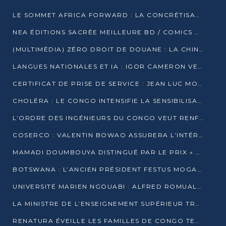
LE SOMMET AFRICA FORWARD : LA CONCRÉTISATION DE PARTENARIATS ÉQUILIBRÉS ET TOURNÉS VERS L’AVENIR ENTRE LE CONTINENT AFRICAIN ET LA FRANCE
NEA ÉDITIONS SACRÉE MEILLEURE BD / COMICS D’AFRIQUE AU KENYA
(MULTIMÉDIA) ZÉRO DROIT DE DOUANE : LA CHINE ET L’AFRIQUE VERS UNE PROXIMITÉ SANS PRÉCÉDENT (PAPIER GÉNÉRAL)
LANGUES NATIONALES ET IA : IGOR CAMERON VEUT ARRIMER LA STRATÉGIE IA À LA LOI SUR LA RECHERCHE
CERTIFICAT DE PRISE DE SERVICE : JEAN LUC MOUTHOU DÉMENT UNE « FAKE NEWS »
CHOLÉRA : LE CONGO INTENSIFIE LA SENSIBILISATION AU MARCHÉ DE TALANGAÏ
L’ORDRE DES INGÉNIEURS DU CONGO VEUT RENFORCER L’ÉTHIQUE ET LA CRÉDIBILITÉ DE LA PROFESSION
COSERCO : VALENTIN BOWAO ASSURERA L’INTÉRIM À LA TÊTE DU BUREAU EXÉCUTIF NATIONAL
MAMADI DOUMBOUYA DISTINGUÉ PAR LE PRIX « SUPER GRAND BÂTISSEUR BABACAR N’DIAYE »
BOTSWANA : L’ANCIEN PRÉSIDENT FESTUS MOGAE EST MORT À 86 ANS
UNIVERSITÉ MARIEN NGOUABI : ALFRED ROMUALD NGUYA POATY SOUTIENT UNE THÈSE SUR LE PARADOXE DE LA CROISSANCE EN ZONE CEMAC
LA MINISTRE DE L’ENSEIGNEMENT SUPÉRIEUR TRACE SA FEUILLE DE ROUTE
RENATURA ÉVEILLE LES FAMILLES DE CONGO TERMINAL À LA PROTECTION DE L’ENVIRONNEMENT