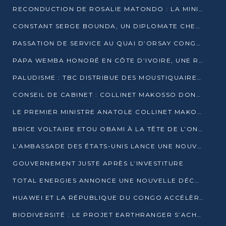
RECONDUCTION DE ROSALIE MATONDO : LA MINISTRE PROMET D’ACCÉLÉRER LE TRAITEMENT DES DOSSIERS ET DE RELEVER DE NOUVEAUX DÉFIS
CONSTANT SERGE BOUNDA, UN DIPLOMATE CHEVRONNÉ AUX COMMANDES DES AFFAIRES ÉTRANGÈRES
PASSATION DE SERVICE AU QUAI D’ORSAY CONGOLAIS : GAKOSSO PASSE LE FLAMBEAU À BOUNDA
PAPA WEMBA HONORÉ EN CÔTE D’IVOIRE, UNE RUE PORTE DÉSORMAIS SON NOM
PALUDISME : TBC DISTRIBUE DES MOUSTIQUAIRES DANS DEUX CSI DE BRAZZAVILLE
CONSEIL DE CABINET : COLLINET MAKOSSO DONNE SES DERNIÈRES ORIENTATIONS
LE PREMIER MINISTRE ANATOLE COLLINET MAKOSSO DÉMISSIONNE AVEC SON GOUVERNEMENT
BRICE VOLTAIRE ETOU OBAMI À LA TÊTE DE L’ONEC-C POUR TROIS ANS
L’AMBASSADE DES ÉTATS-UNIS LANCE UNE NOUVELLE COHORTE DU PROGRAMME ACCESS MICRO-SCHOLARSHIP
GOUVERNEMENT JUSTE APRÈS L’INVESTITURE
TOTAL ENERGIES ANNONCE UNE NOUVELLE DÉCOUVERTE D’HYDROCARBURES SUR LE PERMIS MOHO AU LARGE DU CONGO
HUAWEI ET LA RÉPUBLIQUE DU CONGO ACCÉLÈRENT LEUR PARTENARIAT
BIODIVERSITÉ : LE PROJET EARTHRANGER S’ACHÈVE, MAIS LES DÉFIS DEMEURENT