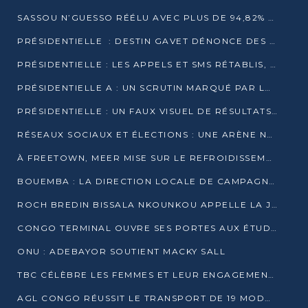
SASSOU N’GUESSO RÉÉLU AVEC PLUS DE 94,82% DES VOIX
PRÉSIDENTIELLE : DESTIN GAVET DÉNONCE DES IRRÉGULARITÉS ET REVENDIQUE LA VICTOIRE
PRÉSIDENTIELLE : LES APPELS ET SMS RÉTABLIS, INTERNET RESTE BLOQUÉ
PRÉSIDENTIELLE A : UN SCRUTIN MARQUÉ PAR LA COUPURE D’INTERNET ET UNE AFFLUENCE TIMIDE À BRAZZAVILLE
PRÉSIDENTIELLE : UN FAUX VISUEL DE RÉSULTATS CIRCULE
RÉSEAUX SOCIAUX ET ÉLECTIONS : UNE ARÈNE NUMÉRIQUE EN PLEINE MUTATION AU CONGO
À FREETOWN, MEER MISE SUR LE REFROIDISSEMENT PASSIF FACE À LA CHALEUR EXTRÊME
BOUEMBA : LA DIRECTION LOCALE DE CAMPAGNE DE DENIS SASSOU N’GUESSO MULTIPLIE LES ACTIVITÉS DE MOBILISATION
ROCH BREDIN BISSALA NKOUNKOU APPELLE LA JEUNESSE DE GOMA TSÉ-TSÉ À UN VOTE MASSIF POUR DENIS SASSOU NGUESSO
CONGO TERMINAL OUVRE SES PORTES AUX ÉTUDIANTS EN TRANSPORT ET LOGISTIQUE
ONU : ADEBAYOR SOUTIENT MACKY SALL
TBC CÉLÈBRE LES FEMMES ET LEUR ENGAGEMENT À L’OCCASION DU 8 MARS
AGL CONGO RÉUSSIT LE TRANSPORT DE 19 MODULES HORS GABARIT ENTRE POINTE-NOIRE ET BRAZZAVILLE