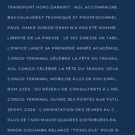
TRANSPORT HORS GABARIT : AGL ACCOMPAGNE LE DÉVELOPPEMENT DU SECTEUR BRASSICOLE AU CONGO
BACCALAURÉAT TECHNIQUE ET PROFESSIONNEL : 16 352 CANDIDATS LANCÉS DANS LES ÉPREUVES D’EPS
FAUX, OMAR JUNIOR DENIS N’A PAS ÉTÉ NOMMÉ AIDE DE CAMP ADJOINT DE DENIS SASSOU NGUESSO
LIBERTÉ DE LA PRESSE : LE JEC DRESSE UN TABLEAU PRÉOCCUPANT AU CONGO
L’ENFICE LANCE SA PREMIÈRE ANNÉE ACADÉMIQUE AVEC 100 FUTURS ENSEIGNANTS
CONGO TERMINAL CÉLÈBRE LA FÊTE DU TRAVAIL AVEC SES COLLABORATEURS À POINTE-NOIRE
AGL CONGO CÉLÈBRE LA FÊTE DU TRAVAIL SOUS LE SIGNE DE LA COHÉSION
CONGO TERMINAL MOBILISE PLUS DE 900 EMPLOYÉS AUTOUR DE LA SÉCURITÉ AU TRAVAIL
RCM 2030 : DU RÉSEAU DE CONSULTANTS À L’INSTRUMENT DE PUISSANCE EN AFRIQUE FRANCOPHONE
CONGO TERMINAL OUVRE SES PORTES AUX FUTURS INGÉNIEURS AU FORUM DES MÉTIERS D’UCAC-ICAM
SEOPC 2026 : L’ORIENTATION DES JEUNES AU CŒUR DE LA DEUXIÈME ÉDITION
PLUS DE 1 500 MOUSTIQUAIRES DISTRIBUÉES PAR AGL ET CONGO TERMINAL DANS LA LUTTE CONTRE LE PALUDISME
NINON GOUAMBA RELANCE “TOSOLOLA” POUR RENFORCER LE DIALOGUE AVEC LES CITOYENS