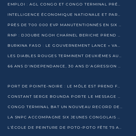
EMPLOI : AGL CONGO ET CONGO TERMINAL PRÉSÉLECTIONNENT PLUS DE 70 JEUNES À POINTE-NOIRE
INTELLIGENCE ÉCONOMIQUE NATIONALE ET PARTENARIATS INTERNATIONAUX : VERS UNE DOCTRINE SOUVERAINE DE SÉCURITÉ ÉCONOMIQUE
PRÈS DE 700 000 EVP MANUTENTIONNÉS EN SIX MOIS PAR CONGO TERMINAL
RNP : DJOUBE NGOH CHARNEL BERICHE PREND LES RÊNES DU PARTI
BURKINA FASO : LE GOUVERNEMENT LANCE « VACANCES UTILES 2026 » POUR FORMER LES ÉLÈVES À 15 MÉTIERS
LES DIABLES ROUGES TERMINENT DEUXIÈMES AU CHAMPIONNAT D’AFRIQUE ZONE 3
66 ANS D’INDEPENDANCE, 30 ANS D’AGRESSION RWAN DAISE : 4 PRESIDENCES, UN ECHEC COLLECTIF
PORT DE POINTE-NOIRE : LE MÔLE EST PREND FORME ET VISE LES GÉANTS DES MERS
CONSTANT SERGE BOUNDA PORTE LE MESSAGE DE COMPASSION DE DENIS SASSOU NGUESSO EN IRAN
CONGO TERMINAL BAT UN NOUVEAU RECORD DE PRODUCTIVITÉ AU PORT DE POINTE-NOIRE
LA SNPC ACCOMPAGNE SIX JEUNES CONGOLAIS AUX OLYMPIADES PANAFRICAINES DE MATHÉMATIQUES
L’ÉCOLE DE PEINTURE DE POTO-POTO FÊTE 75 ANS AU SERVICE DE L’ART CONGOLAIS