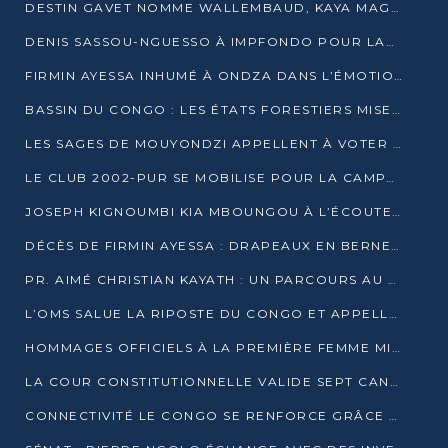
DESTIN GAVET NOMME WALLEMBAUD, KAYA MAGANE, BOUDZIKA ET MBOUSSA-ELLAH AUX COMMANDES DE SA CAMPAGNE
DENIS SASSOU-NGUESSO À IMPFONDO POUR LANCER LE CORRIDOR 13
FIRMIN AYESSA INHUMÉ À ONDZA DANS L’ÉMOTION ET LE RECUEILLEMENT
BASSIN DU CONGO : LES ÉTATS FORESTIERS MISENT SUR LES MARCHÉS CARBONE
LES SAGES DE MOUYONDZI APPELLENT À VOTER DENIS SASSOU-NGUESSO
LE CLUB 2002-PUR SE MOBILISE POUR LA CAMPAGNE
JOSEPH KIGNOUMBI KIA MBOUNGOU À L’ÉCOUTE DE TALANGAÏ
DÉCÈS DE FIRMIN AYESSA : DRAPEAUX EN BERNE LUNDI
PR. AIMÉ CHRISTIAN KAYATH : UN PARCOURS AU SERVICE DE LA RECHERCHE ET DE L’INNOVATION
L’OMS SALUE LA RIPOSTE DU CONGO ET APPELLE À DES RÉFORMES DURABLES
HOMMAGES OFFICIELS À LA PREMIÈRE FEMME MINISTRE DU CONGO
LA COUR CONSTITUTIONNELLE VALIDE SEPT CANDIDATURES POUR LA PRÉSIDENTIELLE
CONNECTIVITÉ LE CONGO SE RENFORCE GRÂCE AU CÂBLE 2AFRICA