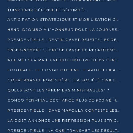
THINK TANK DÉFENSE ET SÉCURITÉ :
ANTICIPATION STRATÉGIQUE ET MOBILISATION CITOYENNE POUR NOTRE SOUVERAINETÉ NATIONALE
HENRI DJOMBO À L’HONNEUR POUR LA JOURNÉE MONDIALE DU THÉÂTRE
PRÉSIDENTIELLE : DESTIN GAVET REJETTE LES RÉSULTATS ET APPELLE À UN DIALOGUE NATIONAL
ENSEIGNEMENT : L’ENFICE LANCE LE RECRUTEMENT DE SA PREMIÈRE PROMOTION DE PROFESSEURS DES ÉCOLES
AGL MET SUR RAIL UNE LOCOMOTIVE DE 83 TONNES À POINTE-NOIRE
FOOTBALL : LE CONGO OBTIENT LE PROJET FIFA ARENA POUR SES 15 DÉPARTEMENTS
GOUVERNANCE FORESTIÈRE : LA SOCIÉTÉ CIVILE CONGOLAISE AFFICHE SES PRIORITÉS POUR 2026
QUELS SONT LES “PREMIERS MINISTRABLES” ?
CONGO TERMINAL DÉCHARGE PLUS DE 900 VÉHICULES EN QUELQUES HEURES
PRÉSIDENTIELLE : DAVE MAFOULA CONTESTE LES RÉSULTATS PROVISOIRES
LA DGSP ANNONCE UNE RÉPRESSION PLUS STRICTE CONTRE LES MOTO-TAXIS
PRÉSIDENTIELLE : LA CNEI TRANSMET LES RÉSULTATS PROVISOIRES À LA COUR CONSTITUTIONNELLE