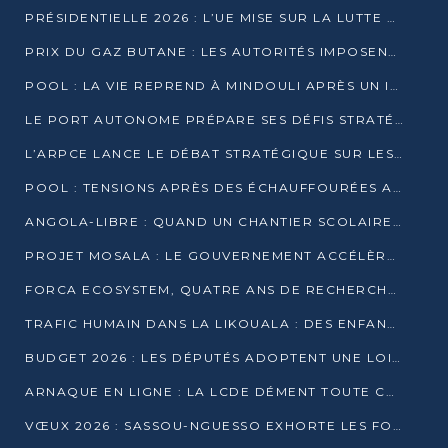
PRÉSIDENTIELLE 2026 : L’UE MISE SUR LA LUTTE CONTRE LA DÉSINFORMATION
PRIX DU GAZ BUTANE : LES AUTORITÉS IMPOSENT LE RESPECT DES PRIX RÉGLEMENTÉS
POOL : LA VIE REPREND À MINDOULI APRÈS UN INCIDENT ARMÉ SUR LA RN1
LE PORT AUTONOME PRÉPARE SES DÉFIS STRATÉGIQUES DE 2026
L’ARPCE LANCE LE DÉBAT STRATÉGIQUE SUR LES DONNÉES, L’IA ET LA FINANCE NUMÉRIQUE AU CONGO
POOL : TENSIONS APRÈS DES ÉCHAUFFOURÉES ARMÉES ENTRE DGSP ET EX-MILICIENS NINJA
ANGOLA-LIBRE : QUAND UN CHANTIER SCOLAIRE DEVIENT LE MIROIR D’UN CONGO EN MOUVEMENT
PROJET MOSALA : LE GOUVERNEMENT ACCÉLÈRE L’INSERTION DES JEUNES EN 2026
FORCA ECOSYSTEM, QUATRE ANS DE RECHERCHE DE TERRAIN AVANT UN LANCEMENT OFFICIEL EN 2026
TRAFIC HUMAIN DANS LA LIKOUALA : DES ENFANTS AUTOCHTONES RÉDUITS AU TRAVAIL FORCÉ
BUDGET 2026 : LES DÉPUTÉS ADOPTENT UNE LOI DES FINANCES DE PLUS DE 2500 MILLIARDS FCFA
ARNAQUE EN LIGNE : LA LCDE DÉMENT TOUTE CAMPAGNE DE RECRUTEMENT
VŒUX 2026 : SASSOU-NGUESSO EXHORTE LES FORCES VIVES À RENFORCER L’UNITÉ