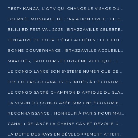
PESTY KANGA, L’OPV QUI CHANGE LE VISAGE DU REPORTAGE AU CONGO
JOURNÉE MONDIALE DE L’AVIATION CIVILE : LE CONGO MISE SUR L’INNOVATION ET LA SÉCURITÉ
BILILI BD FESTIVAL 2025 : BRAZZAVILLE CÉLÈBRE DIX ANS DE CRÉATION GRAPHIQUE AFRICAINE
TENTATIVE DE COUP D’ÉTAT AU BÉNIN : LE LIEUTENANT-COLONEL TIGRI S’AUTOPROCLAME CHEF D’UN COMITÉ MILITAIRE
BONNE GOUVERNANCE : BRAZZAVILLE ACCUEILLE LES PREMIÈRES JOURNÉES CONGOLAISES DE L’ÉVALUATION
MARCHÉS, TROTTOIRS ET HYGIÈNE PUBLIQUE : LE GOUVERNEMENT DURCIT LE TON
LE CONGO LANCE SON SYSTÈME NUMÉRIQUE DE VÉRIFICATION DU BOIS
DES FUTURS JOURNALISTES INITIÉS À L’ÉCONOMIE BLEUE DURABLE
LE CONGO SACRÉ CHAMPION D’AFRIQUE DU SLAM 2025
LA VISION DU CONGO AXÉE SUR UNE ÉCONOMIE BAS CARBONE AU RENDEZ-VOUS DE MONACO 2025
RECONNAISSANCE : HONNEUR À PARIS POUR MAIXENT RAOUL OMINGA
CANAL+ RELANCE LA CHAÎNE CAN ET DÉVOILE UNE OFFRE EXCEPTIONNELLE POUR DÉCEMBRE
LA DETTE DES PAYS EN DÉVELOPPEMENT ATTEINT UN SOMMET HISTORIQUE ENTRE 2022 ET 2024