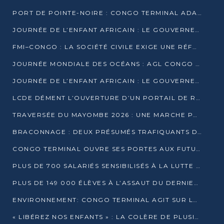
PORT DE POINTE-NOIRE : CONGO TERMINAL ADAPTE SON DRAGAGE AUX SABLES BITUMINEUX
JOURNÉE DE L’ENFANT AFRICAIN : LE GOUVERNEMENT RÉAFFIRME SON ENGAGEMENT POUR L’ACCÈS À L’EAU ET À L’ASSAINISSEMENT
FMI–CONGO : LA SOCIÉTÉ CIVILE EXIGE UNE RÉFORME DE LA FISCALITÉ PÉTROLIÈRE
JOURNÉE MONDIALE DES OCÉANS : AGL CONGO MOBILISE SES COLLABORATEURS POUR LA PRÉSERVATION DE LA BIODIVERSITÉ MARINE
JOURNÉE DE L’ENFANT AFRICAIN : LE GOUVERNEMENT MOBILISÉ POUR L’HYGIÈNE DANS LES ORPHELINATS
LCDE DÉMENT L’OUVERTURE D’UN PORTAIL DE RECRUTEMENT ET APPELLE À LA VIGILANCE
TRAVERSÉE DU MAYOMBE 2026 : UNE MARCHE POUR SENSIBILISER ET DÉPISTER AU DIABÈTE
BRACONNAGE : DEUX PRÉSUMÉS TRAFIQUANTS D’HIPPOPOTAME ÉCROUÉS À BRAZZAVILLE
CONGO TERMINAL OUVRE SES PORTES AUX FUTURS INGÉNIEURS DE L’UCAC-ICAM
PLUS DE 700 SALARIÉS SENSIBILISÉS À LA LUTTE CONTRE LA TUBERCULOSE À CONGO TERMINAL
PLUS DE 149 000 ÉLÈVES À L’ASSAUT DU DERNIER CEPE
ENVIRONNEMENT: CONGO TERMINAL AGIT SUR LE TERRAIN ET FORME LES PLUS JEUNES
« LIBÉREZ NOS ENFANTS » : LA COLÈRE DE PLUSIEURS MÈRES À BRAZZAVILLE CONTRE LA DGSP