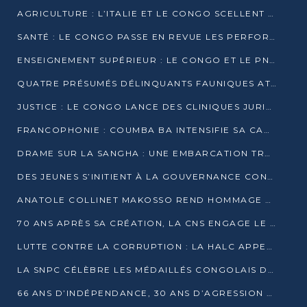
AGRICULTURE : L’ITALIE ET LE CONGO SCELLENT UN PARTENARIAT POUR UNE PRODUCTION LOCALE DURABLE
SANTÉ : LE CONGO PASSE EN REVUE LES PERFORMANCES DE SES HÔPITAUX À MI-PARCOURS
ENSEIGNEMENT SUPÉRIEUR : LE CONGO ET LE PNUD VEULENT RAPPROCHER LA FORMATION UNIVERSITAIRE DES BESOINS DU MARCHÉ DE L’EMPLOI
QUATRE PRÉSUMÉS DÉLINQUANTS FAUNIQUES ATTENDUS DEVANT LA JUSTICE POUR TRAFIC D’IVOIRE
JUSTICE : LE CONGO LANCE DES CLINIQUES JURIDIQUES POUR RAPPROCHER LE DROIT DES CITOYENS
FRANCOPHONIE : COUMBA BA INTENSIFIE SA CAMPAGNE POUR LA SUCCESSION À LA TÊTE DE L’OIF
DRAME SUR LA SANGHA : UNE EMBARCATION TRANSPORTANT DES FIDÈLES DE « NZAMBÉ YA L’HUILE » FAIT NAUFRAGE À OUESSO
DES JEUNES S’INITIENT À LA GOUVERNANCE CONTINENTALE À BRAZZAVILLE
ANATOLE COLLINET MAKOSSO REND HOMMAGE À JEAN-PAUL PIGASSE
70 ANS APRÈS SA CRÉATION, LA CNS ENGAGE LE VIRAGE DE LA DIGITALISATION
LUTTE CONTRE LA CORRUPTION : LA HALC APPELLE À PASSER DES DISCOURS AUX ACTES
LA SNPC CÉLÈBRE LES MÉDAILLÉS CONGOLAIS DES OLYMPIADES PANAFRICAINES DE MATHÉMATIQUES 2026
66 ANS D’INDÉPENDANCE, 30 ANS D’AGRESSION RWANDAISE : 4 PRÉSIDENCES, UN ÉCHEC COLLECTIF