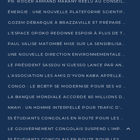
PR. ROGER ARMAND MAKANY RÉÉLU AU CONSEIL DE L’AUF
ÉNERGIE : UNE NOUVELLE PLATEFORME SCIENTIFIQUE POUR LA TRANSITION ÉNERGÉTIQUE EN AFRIQUE CENTRALE
GOZEM DÉBARQUE À BRAZZAVILLE ET PRÉPARE SON ARRIVÉE À POINTE-NOIRE
L’ESPACE OPOKO REDONNE ESPOIR À PLUS DE 775 ÉLÈVES AUTOCHTONES DANS LE NORD DU CONGO
PAUL VALISE MATOMBÉ MISE SUR LA SENSIBILISATION POUR ÉRAQUER LE GRAND BANDITISME
UNE NOUVELLE DIRECTION ENVIRONNEMENTALE POUR RENFORCER LA GESTION DES DONNÉES AU CONGO
LE PRÉSIDENT SASSOU N’GUESSO LANCE PAR ANTICIPATION LA 39ÈME JOURNÉE NATIONALE DE L’ARBRE
L’ASSOCIATION LES AMIS D’YVON KABA APPELLENT DENIS SASSOU N’GUESSO À SE PORTER CANDIDAT
CONGO : LE BCBTP SE MODERNISE POUR SES 40 ANS D’EXISTENCE
LA BANQUE MONDIALE ACCORDE 60 MILLIONS DE DOLLARS POUR LA RÉSILIENCE URBAINE AU CONGO
NKAYI : UN HOMME INTERPELLÉ POUR TRAFIC D’UN BÉBÉ CHIMPANZÉ
55 ÉTUDIANTS CONGOLAIS EN ROUTE POUR LES UNIVERSITÉS ALGÉRIENNES
LE GOUVERNEMENT CONGOLAIS SUSPEND L’IMPORTATION DES MACHETTES ET DES MOTOS
55 ÉTUDIANTS CONGOLAIS EN ROUTE POUR LES UNIVERSITÉS ALGÉRIENNES