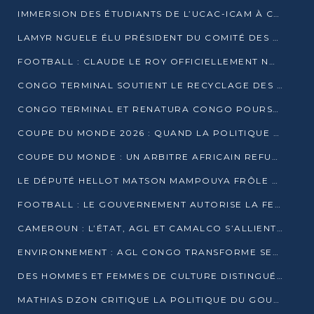
IMMERSION DES ÉTUDIANTS DE L’UCAC-ICAM À CONGO TERMINAL
LAMYR NGUELE ÉLU PRÉSIDENT DU COMITÉ DES MEMBRES D’HONNEUR DU PCT
FOOTBALL : CLAUDE LE ROY OFFICIELLEMENT NOMMÉ SÉLECTIONNEUR DU CONGO
CONGO TERMINAL SOUTIENT LE RECYCLAGE DES DÉCHETS PLASTIQUES À POINTE-NOIRE
CONGO TERMINAL ET RENATURA CONGO POURSUIVENT LEUR COMBAT POUR LA BIODIVERSITÉ
COUPE DU MONDE 2026 : QUAND LA POLITIQUE MENACE L’UNIVERSALITÉ DU FOOTBALL
COUPE DU MONDE : UN ARBITRE AFRICAIN REFUSÉ À L’ENTRÉE DES ÉTATS-UNIS
LE DÉPUTÉ HELLOT MATSON MAMPOUYA FRÔLE LA MORT LORS D’UNE EMBUSCADE DZNS LE POOL
FOOTBALL : LE GOUVERNEMENT AUTORISE LA FECOFOOT À OCCUPER LES COMPLEXES SPORTIFS
CAMEROUN : L’ÉTAT, AGL ET CAMALCO S’ALLIENT POUR UN MÉGA-PROJET FERROVIAIRE
ENVIRONNEMENT : AGL CONGO TRANSFORME SES DÉCHETS EN OUTILS DE FORMATION
DES HOMMES ET FEMMES DE CULTURE DISTINGUÉS POUR LEUR ENGAGEMENT PAR BANTOU CULTURE
MATHIAS DZON CRITIQUE LA POLITIQUE DU GOUVERNEMENT ET ALERTE SUR LA DETTE DU CONGO