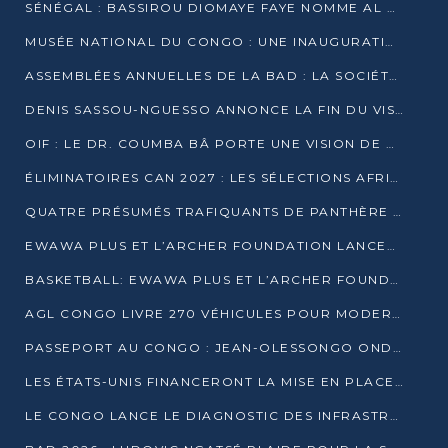
SÉNÉGAL : BASSIROU DIOMAYE FAYE NOMME AL AMINOU LÔ PREMIER MINISTRE
MUSÉE NATIONAL DU CONGO : UNE INAUGURATION PORTEUSE D’ESPOIR POUR LA CULTURE
ASSEMBLÉES ANNUELLES DE LA BAD : LA SOCIÉTÉ CIVILE CONGOLAISE À LA RECHERCHE DE PARTENAIRES POUR SES PROJETS
DENIS SASSOU-NGUESSO ANNONCE LA FIN DU VISA POUR LES AFRICAINS EN 2027
OIF : LE DR. COUMBA BÂ PORTE UNE VISION DE DIALOGUE, DE STABILITÉ ET DE RÉFORME À LA TÊTE
ÉLIMINATOIRES CAN 2027 : LES SÉLECTIONS AFRICAINES CONNAISSENT LEURS ADVERSAIRES
QUATRE PRÉSUMÉS TRAFIQUANTS DE PANTHÈRE ARRÊTÉS À EWO
EWAWA PLUS ET L’ARCHER FOUNDATION LANCENT UN CAMP DE BASKET POUR LES JEUNES À BRAZZAVILLE
BASKETBALL: EWAWA PLUS ET L’ARCHER FOUNDATION LANCENT UN CAMP POUR LES JEUNES
AGL CONGO LIVRE 270 VÉHICULES POUR MODERNISER LE TRANSPORT URBAIN
PASSEPORT AU CONGO : JEAN-OLESSONGO ONDAYE VEUT METTRE FIN AUX LENTEURS ADMINISTRATIVES
LES ÉTATS-UNIS FINANCERONT LA MISE EN PLACE DE JUSQU’À 50 CLINIQUES DE LUTTE CONTRE L’EBOLA
LE CONGO LANCE LE DIAGNOSTIC DES INFRASTRUCTURES SPORTIVES DU COMPLEXE DE KINTÉLÉ