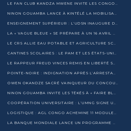
LE FAN CLUB KANDZA MWENE INVITE LES CONGOLAIS À UNE FORTE AFFLUENCE AU STADE DE KINTÉLÉ
NINON GOUAMBA LANCE À KINTÉLÉ LA MOBILISATION POUR L’INVESTITURE DR DSN
ENSEIGNEMENT SUPÉRIEUR : L’UDSN INAUGURE DES LABORATOIRES POUR BOOSTER LA FORMATION PRATIQUE
LA « VAGUE BLEUE » SE PRÉPARE À UN 16 AVRIL HISTORIQUE
LE CRS ALLIE EAU POTABLE ET AGRICULTURE SCOLAIRE AU CŒUR DE LA TRANSFORMATION DES ÉCOLES RURALES
CANTINES SCOLAIRES : LE PAM ET LES ÉTATS-UNIS AU CONTACT DES ÉCOLIERS DE KINKALA
LE RAPPEUR FREUD VINCES REMIS EN LIBERTÉ SOUS PRESSION MÉDIATIQUE
POINTE-NOIRE : INDIGNATION APRÈS L’ARRESTATION DU RAPPEUR FREUD VINCES
OWEN OKANDZE SACRÉ VAINQUEUR DU CONCOURS SLAM POUR LA VIE
NINON GOUAMBA INVITE LES TÉKÉS À « FAIRE BLOC » POUR PESER DANS LE DÉBAT NATIONAL
COOPÉRATION UNIVERSITAIRE : L’UMNG SIGNE UN ACCORD STRATÉGIQUE AVEC L’UNIVERSITÉ HAINAN EN CHINE
LOGISTIQUE : AGL CONGO ACHEMINE 11 MODULES GÉANTS JUSQU’À BRAZZAVILLE
LA BANQUE MONDIALE LANCE UN PROGRAMME DE 394 MILLIONS DE DOLLARS POUR LE BASSIN DU CONGO