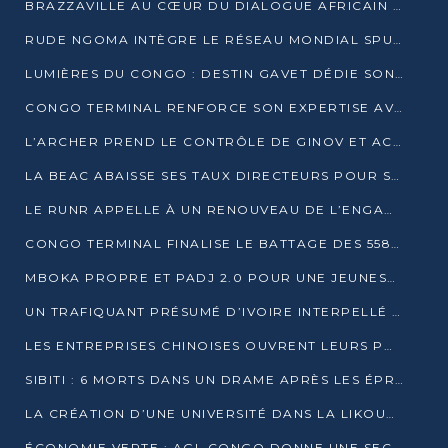
BRAZZAVILLE AU CŒUR DU DIALOGUE AFRICAIN SUR LES OBJECTIFS DE DÉVELOPPEMENT DURABLE
RUDE NGOMA INTÈGRE LE RÉSEAU MONDIAL SPUTNIK PRO APRÈS UNE FORMATION À MOSCOU
LUMIÈRES DU CONGO : DESTIN GAVET DÉDIE SON PRIX À L’UNITÉ NATIONALE ET À LA JEUNESSE
CONGO TERMINAL RENFORCE SON EXPERTISE AVEC NEUF NOUVEAUX FORMATEURS EN ENGINS PORTUAIRES
L’ARCHER PREND LE CONTRÔLE DE GINOV ET ACCÉLÈRE SON VIRAGE NUMÉRIQUE
LA BEAC ABAISSE SES TAUX DIRECTEURS POUR SOUTENIR LA CROISSANCE EN ZONE CEMAC
LE RUNR APPELLE À UN RENOUVEAU DE L’ENGAGEMENT MILITANT
CONGO TERMINAL FINALISE LE BATTAGE DES 558 PIEUX DU FUTUR QUAI DU MÔLE EST
MBOKA PROPRE ET PADJ 2.0 POUR UNE JEUNESSE PLUS AUTONOME
UN TRAFIQUANT PRÉSUMÉ D’IVOIRE INTERPELLÉ À DOLISIE
LES ENTREPRISES CHINOISES OUVRENT LEURS PORTES AUX JEUNES DIPLÔMÉS
SIBITI : 6 MORTS DANS UN DRAME APRÈS LES ÉPREUVES DU BEPC
LA CRÉATION D’UNE UNIVERSITÉ DANS LA LIKOUALA AU CŒUR D’UNE RÉFLEXION NATIONALE
ÉCONOMIE VERTE : AGL CONGO DONNE UNE SECONDE VIE À SES DÉCHETS INDUSTRIELS