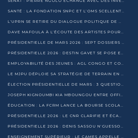
SÉNAT : PIERRE NGOLO ÉCHANGE AVEC DES INVESTISSEURS DU NUMÉRIQUE
SANTÉ : LA FONDATION SNPC ET L’OMS SCELLENT UN PARTENARIAT STRATÉGIQUE DE TROIS ANS
L’UPRN SE RETIRE DU DIALOGUE POLITIQUE DE DJAMBALA : TENSIONS DANS LE PRÉ-ÉLECTORAL CONGOLAIS
DAVE MAFOULA À L’ÉCOUTE DES ARTISTES POUR REDÉFINIR SA POLITIQUE CULTURELLE
PRÉSIDENTIELLE DE MARS 2026 : SEPT DOSSIERS DE CANDIDATURE ENREGISTRÉS À LA CLÔTURE DES DÉPÔTS
PRÉSIDENTIELLE 2026 : DESTIN GAVET SE POSE EN CANDIDAT DU « RAS-LE-BOL »
EMPLOYABILITÉ DES JEUNES : AGL CONGO ET CONGO TERMINAL S’ALLIENT À UCAC-ICAM
LE MJPU DÉPLOIE SA STRATÉGIE DE TERRAIN EN FAVEUR DE DSN
ÉLECTION PRÉSIDENTIELLE DE MARS : 3 QUESTIONS À UN EXPERT CONGOLAIS DE LA CYBERSÉCURITÉ
JOSEPH KIGNOUMBI KIA MBOUNGOU ENTRE OFFICIELLEMENT EN COURSE POUR LA PRÉSIDENTIELLE
ÉDUCATION : LA FCRM LANCE LA BOURSE SCOLAIRE FRANCINE-NTOUMI POUR PROMOUVOIR LES FILIÈRES SCIENTIFIQUES
PRÉSIDENTIELLE 2026 : LE CNR CLARIFIE ET ÉCARTE LA CANDIDATURE DU PASTEUR NTUMI
PRÉSIDENTIELLE 2026 : DENIS SASSOU N’GUESSO ANNONCE OFFICIELLEMENT SA CANDIDATURE
ENSEIGNEMENT SUPÉRIEUR : LE CAMES APPELLE À UNE UNIVERSITÉ AFRICAINE AXÉE SUR L’EMPLOYABILITÉ