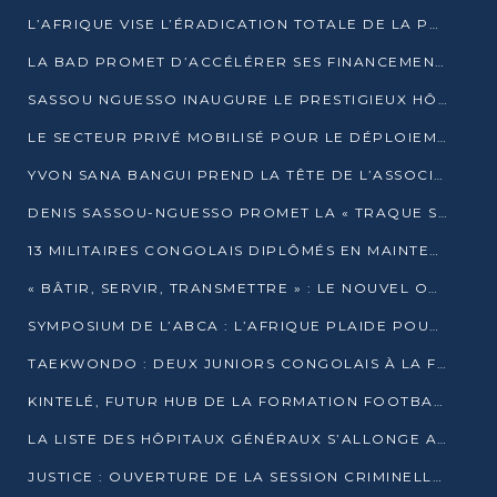
L’AFRIQUE VISE L’ÉRADICATION TOTALE DE LA POLIOMYÉLITE D’ICI 2026
LA BAD PROMET D’ACCÉLÉRER SES FINANCEMENTS AVEC LE MINISTÈRE DE L’ASSAINISSEMENT
SASSOU NGUESSO INAUGURE LE PRESTIGIEUX HÔTEL KEMPINSKI BRAZZAVILLE
LE SECTEUR PRIVÉ MOBILISÉ POUR LE DÉPLOIEMENT DE 19 MINI-CENTRALES SOLAIRES
YVON SANA BANGUI PREND LA TÊTE DE L’ASSOCIATION DES BANQUES CENTRALES AFRICAINES
DENIS SASSOU-NGUESSO PROMET LA « TRAQUE SANS RELÂCHE » DU GRAND BANDITISME
13 MILITAIRES CONGOLAIS DIPLÔMÉS EN MAINTENANCE INDUSTRIELLE APRÈS TROIS ANS DE FORMATION À L’UNIVERSITÉ MARIEN-NGOUABI
« BÂTIR, SERVIR, TRANSMETTRE » : LE NOUVEL OUVRAGE QUI INTERPELLE LES COLLECTIVITÉS
SYMPOSIUM DE L’ABCA : L’AFRIQUE PLAIDE POUR UN FINANCEMENT CLIMATIQUE ÉQUITABLE
TAEKWONDO : DEUX JUNIORS CONGOLAIS À LA FINALE D’OPEN SYRIES 2025 À ABIDJAN
KINTELÉ, FUTUR HUB DE LA FORMATION FOOTBALLISTIQUE AFRICAINE ?
LA LISTE DES HÔPITAUX GÉNÉRAUX S’ALLONGE AU CONGO
JUSTICE : OUVERTURE DE LA SESSION CRIMINELLE À BRAZZAVILLE AVEC 52 DOSSIERS AU RÔLE