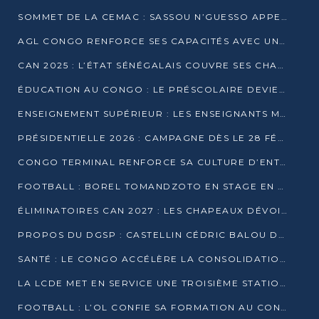
SOMMET DE LA CEMAC : SASSOU N’GUESSO APPELLE À LA VIGILANCE FACE AUX RISQUES ÉCONOMIQUES
AGL CONGO RENFORCE SES CAPACITÉS AVEC UNE GRUE DE 250 TONNES
CAN 2025 : L’ÉTAT SÉNÉGALAIS COUVRE SES CHAMPIONS D’AFRIQUE DE RÉCOMPENSES EXCEPTIONNELLES
ÉDUCATION AU CONGO : LE PRÉSCOLAIRE DEVIENT OBLIGATOIRE, LE BTS CONSACRÉ DIPLÔME D’ÉTAT
ENSEIGNEMENT SUPÉRIEUR : LES ENSEIGNANTS MAINTIENNENT LA GRÈVE ET EXIGENT UN ACCORD ÉCRIT AVEC L’ÉTAT
PRÉSIDENTIELLE 2026 : CAMPAGNE DÈS LE 28 FÉVRIER, SCRUTIN LES 12 ET 15 MARS
CONGO TERMINAL RENFORCE SA CULTURE D’ENTREPRISE AVEC LE PROGRAMME « WIN TOGETHER »
FOOTBALL : BOREL TOMANDZOTO EN STAGE EN ESPAGNE AVEC POLISSYA FC
ÉLIMINATOIRES CAN 2027 : LES CHAPEAUX DÉVOILÉS, LE CONGO FIXÉ SUR SON SORT
PROPOS DU DGSP : CASTELLIN CÉDRIC BALOU DÉNONCE DES PROPOS INTIMIDANTS
SANTÉ : LE CONGO ACCÉLÈRE LA CONSOLIDATION DE L’OFFRE DE SOINS
LA LCDE MET EN SERVICE UNE TROISIÈME STATION D’EAU POTABLE À MFILOU
FOOTBALL : L’OL CONFIE SA FORMATION AU CONGOLAIS CHRISTIAN BASSILA