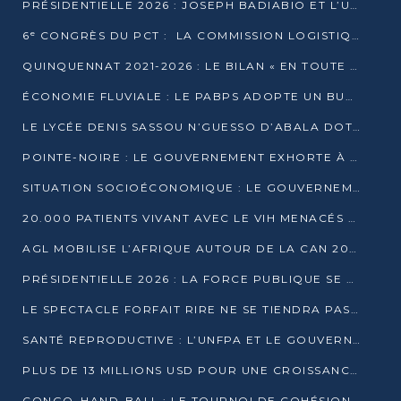
PRÉSIDENTIELLE 2026 : JOSEPH BADIABIO ET L’UDH-YUKI JOUENT LA PRUDENCE
6ᵉ CONGRÈS DU PCT : LA COMMISSION LOGISTIQUE ASSURE LA DISTRIBUTION DES KITS
QUINQUENNAT 2021-2026 : LE BILAN « EN TOUTE TRANSPARENCE » PRÉSENTÉ À LA PRESSE
ÉCONOMIE FLUVIALE : LE PABPS ADOPTE UN BUDGET 2026 DE PLUS DE 2,7 MILLIARDS FCFA
LE LYCÉE DENIS SASSOU N’GUESSO D’ABALA DOTÉ D’UNE SALLE MULTIMÉDIA
POINTE-NOIRE : LE GOUVERNEMENT EXHORTE À UN USAGE RESPONSABLE DU NOUVEAU MATÉRIEL MUNICIPAL
SITUATION SOCIOÉCONOMIQUE : LE GOUVERNEMENT INTERPELLÉ DEVANT LE SÉNAT
20.000 PATIENTS VIVANT AVEC LE VIH MENACÉS D’ARRÊT DE TRAITEMENT
AGL MOBILISE L’AFRIQUE AUTOUR DE LA CAN 2025
PRÉSIDENTIELLE 2026 : LA FORCE PUBLIQUE SE PRÉPARE À SÉCURISER LE SCRUTIN
LE SPECTACLE FORFAIT RIRE NE SE TIENDRA PAS LE 1ER JANVIER
SANTÉ REPRODUCTIVE : L’UNFPA ET LE GOUVERNEMENT AFFINENT LES PRIORITÉS DE 2026
PLUS DE 13 MILLIONS USD POUR UNE CROISSANCE VERTE ET SOUVERAINE
CONGO–HAND-BALL : LE TOURNOI DE COHÉSION ET DE FRATERNITÉ ALLUME SES LAMPIONS À BRAZZAVILLE