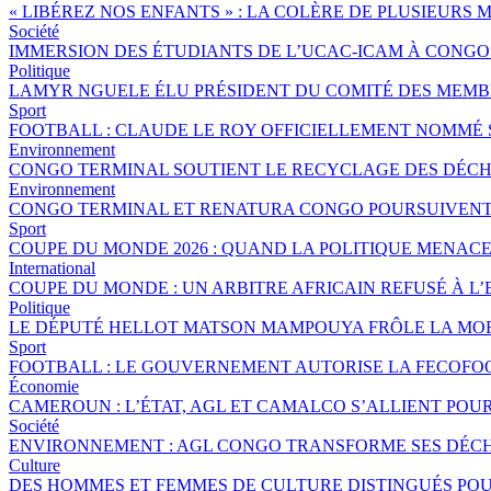
« LIBÉREZ NOS ENFANTS » : LA COLÈRE DE PLUSIEURS
Société
IMMERSION DES ÉTUDIANTS DE L’UCAC-ICAM À CONG
Politique
LAMYR NGUELE ÉLU PRÉSIDENT DU COMITÉ DES MEMB
Sport
FOOTBALL : CLAUDE LE ROY OFFICIELLEMENT NOMMÉ
Environnement
CONGO TERMINAL SOUTIENT LE RECYCLAGE DES DÉCHE
Environnement
CONGO TERMINAL ET RENATURA CONGO POURSUIVENT 
Sport
COUPE DU MONDE 2026 : QUAND LA POLITIQUE MENAC
International
COUPE DU MONDE : UN ARBITRE AFRICAIN REFUSÉ À L’
Politique
LE DÉPUTÉ HELLOT MATSON MAMPOUYA FRÔLE LA MOR
Sport
FOOTBALL : LE GOUVERNEMENT AUTORISE LA FECOFOO
Économie
CAMEROUN : L’ÉTAT, AGL ET CAMALCO S’ALLIENT POU
Société
ENVIRONNEMENT : AGL CONGO TRANSFORME SES DÉCH
Culture
DES HOMMES ET FEMMES DE CULTURE DISTINGUÉS P