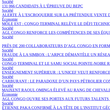
Société
131 066 CANDIDATS À L’ÉPREUVE DU BEPC
Société
ALERTE À L’ESCROQUERIE SUR LA PRÉTENDUE VENTE 
Économie
MÔLE EST : CONGO TERMINAL RELÈVE LE DÉFI TECHNI
Société
AGL CONGO RENFORCE LES COMPÉTENCES DE SES ÉQUIP
Société
PRÈS DE 200 COLLABORATEURS D’AGL CONGO EN FORM
Société
FRAUDE À LA SIMBOX : L’ARPCE DÉMANTÈLE UN RÉSE
Société
CONGO TERMINAL ET LE SAMU SOCIAL POINTE-NOIRE
Société
ENSEIGNEMENT SUPÉRIEUR : L’UNICEF VEUT RENFORC
Société
CARBURANT : LE PARADOXE D’UN PAYS PÉTROLIER CO
Société
MAIXENT RAOUL OMINGA ÉLEVÉ AU RANG DE CHEVALIER
Économie
AGL CONGO OUVRE SES PORTES AUX FUTURS TALENTS 
Société
ÉTIENNE PAKA CONFIRMÉ À LA TÊTE DE L’INSTITUT G