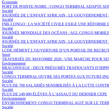
Économie
PORT DE POINTE-NOIRE : CONGO TERMINAL ADAPTE S
Société
JOURNÉE DE L’ENFANT AFRICAIN : LE GOUVERNEMENT 
Société
FMI–CONGO : LA SOCIÉTÉ CIVILE EXIGE UNE RÉFORME 
Société
JOURNÉE MONDIALE DES OCÉANS : AGL CONGO MOBILI
Société
JOURNÉE DE L’ENFANT AFRICAIN : LE GOUVERNEMENT 
Société
LCDE DÉMENT L’OUVERTURE D’UN PORTAIL DE RECRUT
Sport
TRAVERSÉE DU MAYOMBE 2026 : UNE MARCHE POUR SEN
Environnement
BRACONNAGE : DEUX PRÉSUMÉS TRAFIQUANTS D’HIPP
Société
CONGO TERMINAL OUVRE SES PORTES AUX FUTURS ING
Société
PLUS DE 700 SALARIÉS SENSIBILISÉS À LA LUTTE CO
Société
PLUS DE 149 000 ÉLÈVES À L’ASSAUT DU DERNIER CEPE
Environnement
ENVIRONNEMENT: CONGO TERMINAL AGIT SUR LE TERR
Société