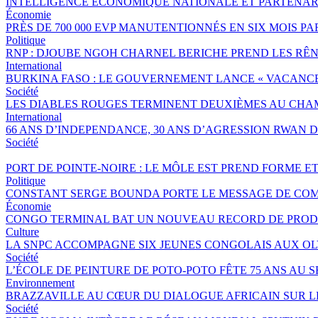
INTELLIGENCE ÉCONOMIQUE NATIONALE ET PARTENAR
Économie
PRÈS DE 700 000 EVP MANUTENTIONNÉS EN SIX MOIS 
Politique
RNP : DJOUBE NGOH CHARNEL BERICHE PREND LES RÊN
International
BURKINA FASO : LE GOUVERNEMENT LANCE « VACANCES 
Société
LES DIABLES ROUGES TERMINENT DEUXIÈMES AU CHA
International
66 ANS D’INDEPENDANCE, 30 ANS D’AGRESSION RWAN DA
Société
PORT DE POINTE-NOIRE : LE MÔLE EST PREND FORME E
Politique
CONSTANT SERGE BOUNDA PORTE LE MESSAGE DE COM
Économie
CONGO TERMINAL BAT UN NOUVEAU RECORD DE PRODU
Culture
LA SNPC ACCOMPAGNE SIX JEUNES CONGOLAIS AUX O
Société
L’ÉCOLE DE PEINTURE DE POTO-POTO FÊTE 75 ANS AU 
Environnement
BRAZZAVILLE AU CŒUR DU DIALOGUE AFRICAIN SUR 
Société