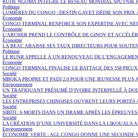
RUDE NGOMA INTÈGRE LE RÉSEAU MONDIAL SPUTNIK 
Politique
LUMIÈRES DU CONGO : DESTIN GAVET DÉDIE SON PRIX 
Économie
CONGO TERMINAL RENFORCE SON EXPERTISE AVEC NE
Économie
L’ARCHER PREND LE CONTRÔLE DE GINOV ET ACCÉLÈ
Économie
LA BEAC ABAISSE SES TAUX DIRECTEURS POUR SOUTE
Politique
LE RUNR APPELLE À UN RENOUVEAU DE L’ENGAGEMEN
Économie
CONGO TERMINAL FINALISE LE BATTAGE DES 558 PIEU
Société
MBOKA PROPRE ET PADJ 2.0 POUR UNE JEUNESSE PLU
Environnement
UN TRAFIQUANT PRÉSUMÉ D’IVOIRE INTERPELLÉ À DOL
Société
LES ENTREPRISES CHINOISES OUVRENT LEURS PORTES
Société
SIBITI : 6 MORTS DANS UN DRAME APRÈS LES ÉPREUVES
Société
LA CRÉATION D’UNE UNIVERSITÉ DANS LA LIKOUALA 
Environnement
ÉCONOMIE VERTE : AGL CONGO DONNE UNE SECONDE V