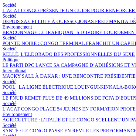
Société
L’ACAT CONGO PRÉSENTE UN GUIDE POUR RENFORCER 
Société
DEPUIS SA CELLULE À OUESSO, JONAS FRED MAKITA DÉ
Environnement
BRACONNAGE : 3 TRAFIQUANTS D’IVOIRE LOURDEME
Société
POINTE-NOIRE : CONGO TERMINAL FRANCHIT UN CAP 
Société
KELLÉ, L’ELDORADO DES PROFESSIONNELLES DU SEXE
Politique
LE PARTI DPC LANCE SA CAMPAGNE D’ADHÉSIONS ET 
International
MACKY SALL À DAKAR : UNE RENCONTRE PRÉSIDENTIEL
Société
POOL : LA LIGNE ÉLECTRIQUE LOUINGUI-KINKALA-BOK
Société
LE PNUD REMET PLUS DE 49 MILLIONS DE FCFA D’ÉQU
Société
L’ACAT CONGO PLACE 54 JEUNES EN FORMATION PROF
Environnement
AGRICULTURE : L’ITALIE ET LE CONGO SCELLENT UN
Société
SANTÉ : LE CONGO PASSE EN REVUE LES PERFORMANCE