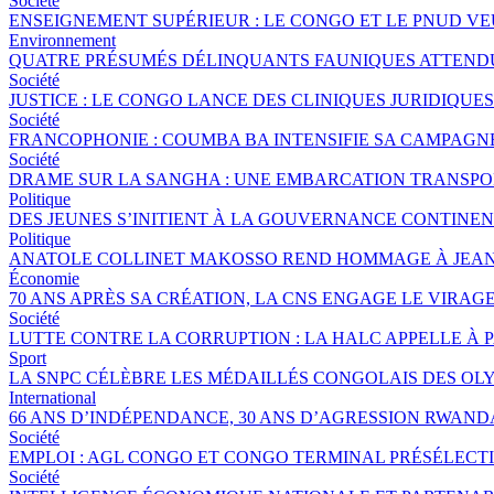
Société
ENSEIGNEMENT SUPÉRIEUR : LE CONGO ET LE PNUD V
Environnement
QUATRE PRÉSUMÉS DÉLINQUANTS FAUNIQUES ATTENDUS
Société
JUSTICE : LE CONGO LANCE DES CLINIQUES JURIDIQU
Société
FRANCOPHONIE : COUMBA BA INTENSIFIE SA CAMPAGNE 
Société
DRAME SUR LA SANGHA : UNE EMBARCATION TRANSPORT
Politique
DES JEUNES S’INITIENT À LA GOUVERNANCE CONTINE
Politique
ANATOLE COLLINET MAKOSSO REND HOMMAGE À JEAN
Économie
70 ANS APRÈS SA CRÉATION, LA CNS ENGAGE LE VIRAGE
Société
LUTTE CONTRE LA CORRUPTION : LA HALC APPELLE À 
Sport
LA SNPC CÉLÈBRE LES MÉDAILLÉS CONGOLAIS DES OL
International
66 ANS D’INDÉPENDANCE, 30 ANS D’AGRESSION RWANDA
Société
EMPLOI : AGL CONGO ET CONGO TERMINAL PRÉSÉLECTI
Société