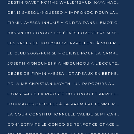
DESTIN GAVET NOMME WALLEMBAUD, KAYA MAGANE, BOUDZIKA ET MBOUSSA-ELLAH AUX COMMANDES DE SA CAMPAGNE
DENIS SASSOU-NGUESSO À IMPFONDO POUR LANCER LE CORRIDOR 13
FIRMIN AYESSA INHUMÉ À ONDZA DANS L’ÉMOTION ET LE RECUEILLEMENT
BASSIN DU CONGO : LES ÉTATS FORESTIERS MISENT SUR LES MARCHÉS CARBONE
LES SAGES DE MOUYONDZI APPELLENT À VOTER DENIS SASSOU-NGUESSO
LE CLUB 2002-PUR SE MOBILISE POUR LA CAMPAGNE
JOSEPH KIGNOUMBI KIA MBOUNGOU À L’ÉCOUTE DE TALANGAÏ
DÉCÈS DE FIRMIN AYESSA : DRAPEAUX EN BERNE LUNDI
PR. AIMÉ CHRISTIAN KAYATH : UN PARCOURS AU SERVICE DE LA RECHERCHE ET DE L’INNOVATION
L’OMS SALUE LA RIPOSTE DU CONGO ET APPELLE À DES RÉFORMES DURABLES
HOMMAGES OFFICIELS À LA PREMIÈRE FEMME MINISTRE DU CONGO
LA COUR CONSTITUTIONNELLE VALIDE SEPT CANDIDATURES POUR LA PRÉSIDENTIELLE
CONNECTIVITÉ LE CONGO SE RENFORCE GRÂCE AU CÂBLE 2AFRICA