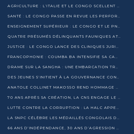
AGRICULTURE : L’ITALIE ET LE CONGO SCELLENT UN PARTENARIAT POUR UNE PRODUCTION LOCALE DURABLE
SANTÉ : LE CONGO PASSE EN REVUE LES PERFORMANCES DE SES HÔPITAUX À MI-PARCOURS
ENSEIGNEMENT SUPÉRIEUR : LE CONGO ET LE PNUD VEULENT RAPPROCHER LA FORMATION UNIVERSITAIRE DES BESOINS DU MARCHÉ DE L’EMPLOI
QUATRE PRÉSUMÉS DÉLINQUANTS FAUNIQUES ATTENDUS DEVANT LA JUSTICE POUR TRAFIC D’IVOIRE
JUSTICE : LE CONGO LANCE DES CLINIQUES JURIDIQUES POUR RAPPROCHER LE DROIT DES CITOYENS
FRANCOPHONIE : COUMBA BA INTENSIFIE SA CAMPAGNE POUR LA SUCCESSION À LA TÊTE DE L’OIF
DRAME SUR LA SANGHA : UNE EMBARCATION TRANSPORTANT DES FIDÈLES DE « NZAMBÉ YA L’HUILE » FAIT NAUFRAGE À OUESSO
DES JEUNES S’INITIENT À LA GOUVERNANCE CONTINENTALE À BRAZZAVILLE
ANATOLE COLLINET MAKOSSO REND HOMMAGE À JEAN-PAUL PIGASSE
70 ANS APRÈS SA CRÉATION, LA CNS ENGAGE LE VIRAGE DE LA DIGITALISATION
LUTTE CONTRE LA CORRUPTION : LA HALC APPELLE À PASSER DES DISCOURS AUX ACTES
LA SNPC CÉLÈBRE LES MÉDAILLÉS CONGOLAIS DES OLYMPIADES PANAFRICAINES DE MATHÉMATIQUES 2026
66 ANS D’INDÉPENDANCE, 30 ANS D’AGRESSION RWANDAISE : 4 PRÉSIDENCES, UN ÉCHEC COLLECTIF