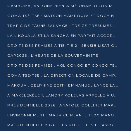
GAMBOMA, ANTOINE BIEN-AIMÉ OBAM-ODON MOBILISE LES 32 148 ÉLECTEURS EN FAVEUR DE DENIS SASSOU NGUESSO
GOMA TSÉ-TSÉ : MATSON MAMPOUYA ET ROCH BREDIN BISSALA NKOUNKOU EN CAMPAGNE DE PROXIMITÉ
TRAFIC DE FAUNE SAUVAGE : TREIZE PRÉSUMÉS TRAFIQUANTS INTERPELLÉS AU CONGO EN 2025
LA LIKOUALA ET LA SANGHA EN PARFAIT ACCORD AVEC LE PROJET DE SOCIÉTÉ DU CANDIDAT DENIS SASSOU-N’GUESSO
DROITS DES FEMMES À TIÉ-TIÉ 2 : SENSIBILISATION ET PÉDAGOGIE SUR LE DROIT DE VOTE
CAP2026 : L’HEURE DE LA SOUVERAINETÉ
DROITS DES FEMMES : AGL CONGO ET CONGO TERMINAL METTENT EN AVANT LE LEADERSHIP FÉMININ
GOMA TSÉ-TSÉ : LA DIRECTION LOCALE DE CAMPAGNE INTENSIFIE LA SENSIBILISATION DANS LES VILLAGES
MAKOUA : DELPHINE ÉDITH EMMANUEL LANCE LA CAMPAGNE POUR DENIS SASSOU-N’GUESSO
À MAKÉLÉKÉLÉ 1, LANDRY KOLELAS APPELLE À UNE MOBILISATION MASSIVE EN FAVEUR DE DENIS SASSOU-N’GUESSO
PRÉSIDENTIELLE 2026 : ANATOLE COLLINET MAKOSSO DÉFEND LE PROJET DE SOCIÉTÉ DE DENIS SASSOU NGUESSO
ENVIRONNEMENT : MAURICE PLANTE 1 500 MANGROVES POUR HONORER WANGARI MAATHAI
PRÉSIDENTIELLE 2026 : LES MUTUELLES ET ASSOCIATIONS S’IMPLIQUENT DANS LA CAMPAGNE ÉLECTORALE À TIÉ-TIÉ 2 (POINTE-NOIRE)