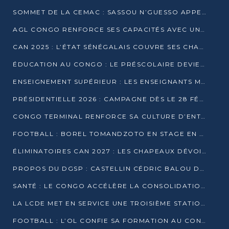
SOMMET DE LA CEMAC : SASSOU N’GUESSO APPELLE À LA VIGILANCE FACE AUX RISQUES ÉCONOMIQUES
AGL CONGO RENFORCE SES CAPACITÉS AVEC UNE GRUE DE 250 TONNES
CAN 2025 : L’ÉTAT SÉNÉGALAIS COUVRE SES CHAMPIONS D’AFRIQUE DE RÉCOMPENSES EXCEPTIONNELLES
ÉDUCATION AU CONGO : LE PRÉSCOLAIRE DEVIENT OBLIGATOIRE, LE BTS CONSACRÉ DIPLÔME D’ÉTAT
ENSEIGNEMENT SUPÉRIEUR : LES ENSEIGNANTS MAINTIENNENT LA GRÈVE ET EXIGENT UN ACCORD ÉCRIT AVEC L’ÉTAT
PRÉSIDENTIELLE 2026 : CAMPAGNE DÈS LE 28 FÉVRIER, SCRUTIN LES 12 ET 15 MARS
CONGO TERMINAL RENFORCE SA CULTURE D’ENTREPRISE AVEC LE PROGRAMME « WIN TOGETHER »
FOOTBALL : BOREL TOMANDZOTO EN STAGE EN ESPAGNE AVEC POLISSYA FC
ÉLIMINATOIRES CAN 2027 : LES CHAPEAUX DÉVOILÉS, LE CONGO FIXÉ SUR SON SORT
PROPOS DU DGSP : CASTELLIN CÉDRIC BALOU DÉNONCE DES PROPOS INTIMIDANTS
SANTÉ : LE CONGO ACCÉLÈRE LA CONSOLIDATION DE L’OFFRE DE SOINS
LA LCDE MET EN SERVICE UNE TROISIÈME STATION D’EAU POTABLE À MFILOU
FOOTBALL : L’OL CONFIE SA FORMATION AU CONGOLAIS CHRISTIAN BASSILA