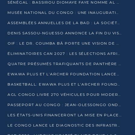
SÉNÉGAL : BASSIROU DIOMAYE FAYE NOMME AL AMINOU LÔ PREMIER MINISTRE
MUSÉE NATIONAL DU CONGO : UNE INAUGURATION PORTEUSE D’ESPOIR POUR LA CULTURE
ASSEMBLÉES ANNUELLES DE LA BAD : LA SOCIÉTÉ CIVILE CONGOLAISE À LA RECHERCHE DE PARTENAIRES POUR SES PROJETS
DENIS SASSOU-NGUESSO ANNONCE LA FIN DU VISA POUR LES AFRICAINS EN 2027
OIF : LE DR. COUMBA BÂ PORTE UNE VISION DE DIALOGUE, DE STABILITÉ ET DE RÉFORME À LA TÊTE
ÉLIMINATOIRES CAN 2027 : LES SÉLECTIONS AFRICAINES CONNAISSENT LEURS ADVERSAIRES
QUATRE PRÉSUMÉS TRAFIQUANTS DE PANTHÈRE ARRÊTÉS À EWO
EWAWA PLUS ET L’ARCHER FOUNDATION LANCENT UN CAMP DE BASKET POUR LES JEUNES À BRAZZAVILLE
BASKETBALL: EWAWA PLUS ET L’ARCHER FOUNDATION LANCENT UN CAMP POUR LES JEUNES
AGL CONGO LIVRE 270 VÉHICULES POUR MODERNISER LE TRANSPORT URBAIN
PASSEPORT AU CONGO : JEAN-OLESSONGO ONDAYE VEUT METTRE FIN AUX LENTEURS ADMINISTRATIVES
LES ÉTATS-UNIS FINANCERONT LA MISE EN PLACE DE JUSQU’À 50 CLINIQUES DE LUTTE CONTRE L’EBOLA
LE CONGO LANCE LE DIAGNOSTIC DES INFRASTRUCTURES SPORTIVES DU COMPLEXE DE KINTÉLÉ