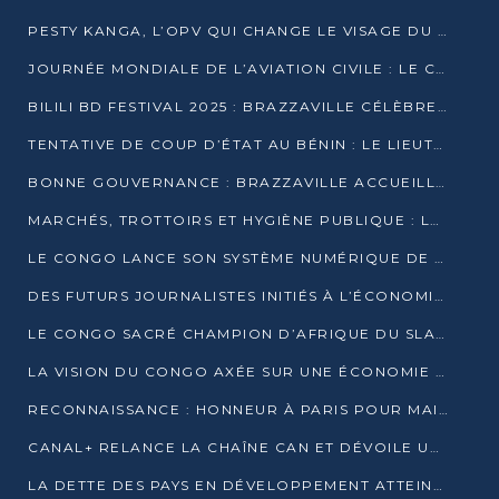
PESTY KANGA, L’OPV QUI CHANGE LE VISAGE DU REPORTAGE AU CONGO
JOURNÉE MONDIALE DE L’AVIATION CIVILE : LE CONGO MISE SUR L’INNOVATION ET LA SÉCURITÉ
BILILI BD FESTIVAL 2025 : BRAZZAVILLE CÉLÈBRE DIX ANS DE CRÉATION GRAPHIQUE AFRICAINE
TENTATIVE DE COUP D’ÉTAT AU BÉNIN : LE LIEUTENANT-COLONEL TIGRI S’AUTOPROCLAME CHEF D’UN COMITÉ MILITAIRE
BONNE GOUVERNANCE : BRAZZAVILLE ACCUEILLE LES PREMIÈRES JOURNÉES CONGOLAISES DE L’ÉVALUATION
MARCHÉS, TROTTOIRS ET HYGIÈNE PUBLIQUE : LE GOUVERNEMENT DURCIT LE TON
LE CONGO LANCE SON SYSTÈME NUMÉRIQUE DE VÉRIFICATION DU BOIS
DES FUTURS JOURNALISTES INITIÉS À L’ÉCONOMIE BLEUE DURABLE
LE CONGO SACRÉ CHAMPION D’AFRIQUE DU SLAM 2025
LA VISION DU CONGO AXÉE SUR UNE ÉCONOMIE BAS CARBONE AU RENDEZ-VOUS DE MONACO 2025
RECONNAISSANCE : HONNEUR À PARIS POUR MAIXENT RAOUL OMINGA
CANAL+ RELANCE LA CHAÎNE CAN ET DÉVOILE UNE OFFRE EXCEPTIONNELLE POUR DÉCEMBRE
LA DETTE DES PAYS EN DÉVELOPPEMENT ATTEINT UN SOMMET HISTORIQUE ENTRE 2022 ET 2024