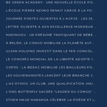
BE GREEN ACADEMY : UNE NOUVELLE ÉCOLE POUR LES MÉTIERS DE L’ÉCOLOGIE À POINTE-NOIRE
L’ÉCOLE PIERRE NZOKO RENAIT GRÂCE À LA FONDATION MUCODEC
JOURNÉE PORTES OUVERTES À L’ACPCE : LES JEUNES EN IMMERSION DANS L’ENTREPRISE
LETTRE OUVERTE A SON EXCELLENCE MONSIEUR DENIS SASSOU NGUESSO, PRESIDENT DE LAREPUBLIQUE DU CONGO
MADINGOU : UN PRÉSUMÉ TRAFIQUANT DE BÉBÉ CHIMPANZÉ FIXÉ SUR SON SORT LE 20 NOVEMBRE
À BELÉM, LE CONGO MOBILISE LA PLANÈTE AUTOUR DU FONDS BLEU POUR LE BASSIN DU CONGO
ULSAN HOLDING INVESTIT DANS LE FER CONGOLAIS
LE CONGRÈS MONDIAL DE LA LIBERTÉ ADOPTE 14 RÉSOLUTIONS HISTORIQUES
COP30 : LA BDEAC MOBILISE LES BAILLEURS POUR LE FONDS BLEU DU BASSIN DU CONGO
LES SOUVERAINISTES LANCENT LEUR BRANCHE JEUNE À BRAZZAVILLE
L’AS OTOHO, UN CLUB, UNE QUALIFICATION, MAIS ENCORE DES DOUTES
L’ONG BUTTERFLY SACRÉE “LEADER DU CONGO” AU PRIX D’EXCELLENCE 2025
STIVEN MAGE MAKANGA CÉLÈBRE LA POÉSIE ET L’HUMAIN AVEC SON RECUEIL “HECTARE”