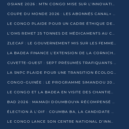
OSIANE 2026 : MTN CONGO MISE SUR L’INNOVATION POUR RELEVER LES DÉFIS AFRICAINS
COUPE DU MONDE 2026 : LES ABONNÉS CANAL+ AU CONGO DÉÇUS À QUELQUES JOURS DU COUP D’ENVOI
LE CONGO PLAIDE POUR UN CADRE ÉTHIQUE DE L’INTELLIGENCE ARTIFICIELLE À DAKAR
L’OMS REMET 25 TONNES DE MÉDICAMENTS AU CONGO POUR RENFORCER LA RIPOSTE AUX ÉPIDÉMIES
ZLECAF : LE GOUVERNEMENT MIS SUR LES FEMMES ENTREPRENEURES
LA BADEA FINANCE L’EXTENSION DE LA CORNICHE SUD DE BRAZZAVILLE
CUVETTE-OUEST : SEPT PRÉSUMÉS TRAFIQUANTS DE FAUNE INTERPELLÉS À EWO ET KELLÉ
LA SNPC PLAIDE POUR UNE TRANSITION ÉCOLOGIQUE PROGRESSIVE
CONGO-GUINÉE : LE PROGRAMME SIMANDOU 2040 AU CŒUR DES ÉCHANGES À LA BAD
LE CONGO ET LA BADEA EN VISITE DES CHANTIERS
BAD 2026 : MAMADI DOUMBOUYA RÉCOMPENSÉ PAR LE TROPHÉE BABACAR NDIAYE À BRAZZAVILLE
ÉLECTION À L’OIF : COUMBA BA, LA CANDIDATE DISCRÈTE QUI BOUSCULE LE JEU DIPLOMATIQUE
LE CONGO LANCE SON CENTRE NATIONAL D’INNOVATION