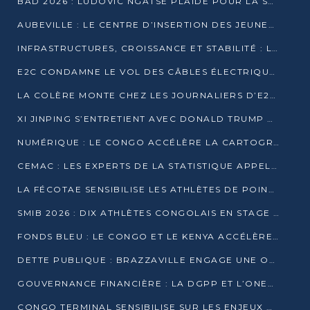
BAD 2026 : LUDOVIC NGATSÉ PLAIDE POUR LA SOUVERAINETÉ FINANCIÈRE AFRICAINE
AUBEVILLE : LE CENTRE D’INSERTION DES JEUNES PRÊT À OUVRIR SES PORTES
INFRASTRUCTURES, CROISSANCE ET STABILITÉ : LA GUINÉE AFFÛTE SES AMBITIONS
E2C CONDAMNE LE VOL DES CÂBLES ÉLECTRIQUES APRÈS UNE VIDÉO VIRALE
LA COLÈRE MONTE CHEZ LES JOURNALIERS D’E2C QUI DÉNONCENT 20 ANS DE PRÉCARITÉ
XI JINPING S’ENTRETIENT AVEC DONALD TRUMP À BEIJING
NUMÉRIQUE : LE CONGO ACCÉLÈRE LA CARTOGRAPHIE DE SES INFRASTRUCTURES DIGITALES
CEMAC : LES EXPERTS DE LA STATISTIQUE APPELLENT À RENFORCER LA SÉCURISATION DES DONNÉES
LA FÉCOTAE SENSIBILISE LES ATHLÈTES DE POINTE-NOIRE À L’HYGIÈNE ALIMENTA
SMIB 2026 : DIX ATHLÈTES CONGOLAIS EN STAGE AU KENYA
FONDS BLEU : LE CONGO ET LE KENYA ACCÉLÈRENT LA MOBILISATION DES FINANCEMENTS
DETTE PUBLIQUE : BRAZZAVILLE ENGAGE UNE OPÉRATION DE RACHAT DE 575 MILLIONS DE DOLLARS
GOUVERNANCE FINANCIÈRE : LA DGPP ET L’ONEC-C VERS UN PARTENARIAT POUR ASSAINIR LES ENTREPRISES PUBLIQUES
CONGO TERMINAL SENSIBILISE SUR LES ENJEUX DE LA SANTÉ MENTALE EN