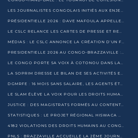
LES JOURNALISTES CONGOLAIS INITIÉS AUX ENJEUX DE L’ÉCONOMIE BLEUE
PRÉSIDENTIELLE 2026 : DAVE MAFOULA APPELLE LES CONGOLAIS À UN « NOUVEAU DÉPART »
LE CSLC RELANCE LES CARTES DE PRESSE ET RECONNAÎT OFFICIELLEMENT LES MÉDIAS EN LIGNE
MÉDIAS : LE CSLC ANNONCE LA CRÉATION D’UN FONDS D’APPUI À LA PRESSE
PRESIDENTIELLE 2026 AU CONGO-BRAZZAVILLE : UN CASTING ÉLARGI
LE CONGO PORTE SA VOIX À COTONOU DANS LA LUTTE CONTRE LA TUBERCULOSE
LA SOPRIM DRESSE LE BILAN DE SES ACTIVITÉS ET FIXE DE NOUVELLES PRIORITÉS
DGMRFE : 16 MOIS SANS SALAIRE, LES AGENTS ÉTOUFFENT DANS LE SILENCE
LE SLAM ÉLÈVE LA VOIX POUR LES DROITS HUMAINS À BRAZZAVILLE
JUSTICE : DES MAGISTRATS FORMÉS AU CONTENTIEUX DE LA PROPRIÉTÉ INTELLECTUELLE
STATISTIQUES : LE PROJET RÉGIONAL HISWACA OFFICIELLEMENT LANCÉ AU CONGO
4182 VIOLATIONS DES DROITS HUMAINS AU CONGO EN 2025 SELON LE CAD
PNLS : BRAZZAVILLE ACCUEILLE LA 2ÈME JOURNÉE SCIENTIFIQUE SUR LE VIH/SIDA