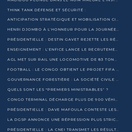
THINK TANK DÉFENSE ET SÉCURITÉ :
ANTICIPATION STRATÉGIQUE ET MOBILISATION CITOYENNE POUR NOTRE SOUVERAINETÉ NATIONALE
HENRI DJOMBO À L’HONNEUR POUR LA JOURNÉE MONDIALE DU THÉÂTRE
PRÉSIDENTIELLE : DESTIN GAVET REJETTE LES RÉSULTATS ET APPELLE À UN DIALOGUE NATIONAL
ENSEIGNEMENT : L’ENFICE LANCE LE RECRUTEMENT DE SA PREMIÈRE PROMOTION DE PROFESSEURS DES ÉCOLES
AGL MET SUR RAIL UNE LOCOMOTIVE DE 83 TONNES À POINTE-NOIRE
FOOTBALL : LE CONGO OBTIENT LE PROJET FIFA ARENA POUR SES 15 DÉPARTEMENTS
GOUVERNANCE FORESTIÈRE : LA SOCIÉTÉ CIVILE CONGOLAISE AFFICHE SES PRIORITÉS POUR 2026
QUELS SONT LES “PREMIERS MINISTRABLES” ?
CONGO TERMINAL DÉCHARGE PLUS DE 900 VÉHICULES EN QUELQUES HEURES
PRÉSIDENTIELLE : DAVE MAFOULA CONTESTE LES RÉSULTATS PROVISOIRES
LA DGSP ANNONCE UNE RÉPRESSION PLUS STRICTE CONTRE LES MOTO-TAXIS
PRÉSIDENTIELLE : LA CNEI TRANSMET LES RÉSULTATS PROVISOIRES À LA COUR CONSTITUTIONNELLE