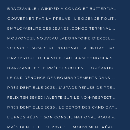
BRAZZAVILLE : WIKIPÉDIA CONGO ET BUTTERFLY SCELLENT UN PARTENARIAT POUR STRUCTURER LE BÉNÉVOLAT NUMÉRIQUE
GOUVERNER PAR LA PREUVE : L’EXIGENCE POLITIQUE DU XXIᵉ SIÈCLE
EMPLOYABILITÉ DES JEUNES :CONGO TERMINAL S’ALLIE À L’ESCIC POUR RAPPROCHER L’ÉCOLE DU TERRAIN
MOUYONDZI, NOUVEAU LABORATOIRE D’EXCELLENCE PÉDAGOGIQUE AVEC L’ENFICE
SCIENCE : L’ACADÉMIE NATIONALE RENFORCE SON ÉQUIPE ET TRACE SA FEUILLE DE ROUTE 2026
CARDY YOUELO, LA VOIX DAU SLAM CONGOLAIS QUI INTERPELLE LE MONDE
BRAZZAVILLE : LE PRÉFET SOUTIENT L’OPÉRATION « ZÉRO KULUNA » ET APPELLE À LA VIGILANCE CITOYENNE
LE CNR DÉNONCE DES BOMBARDEMENTS DANS LE POOL ET ACCUSE LE GOUVERNEMENT
PRÉSIDENTIELLE 2026 : L’UPADS REFUSE DE PRÉSENTER UN CANDIDAT ET DÉNONCE UN PROCESSUS NON CRÉDIBLE
FÉLIX TSHISEKEDI ALERTE SUR LE NON-RESPECT DES ENGAGEMENTS DE PAIX APRÈS SA RENCONTRE AVEC D. SASSOU-NGUESSO
PRÉSIDENTIELLE 2026 : LE DÉPÔT DES CANDIDATURES OUVERT DU 29 JANVIER AU 12 FÉVRIER
L’UPADS RÉUNIT SON CONSEIL NATIONAL POUR FIXER SA LIGNE POLITIQUE À DEUX MOIS DE LA PRÉSIDENTIELLE
PRÉSIDENTIELLE DE 2026 : LE MOUVEMENT RÉPUBLICAIN DÉNONCE UNE CONVOCATION ÉLECTORALE « OPAQUE ET PRÉCIPITÉE »