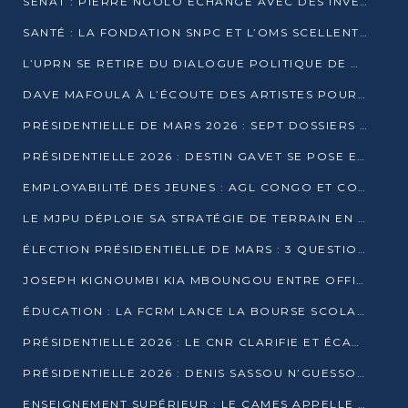
SÉNAT : PIERRE NGOLO ÉCHANGE AVEC DES INVESTISSEURS DU NUMÉRIQUE
SANTÉ : LA FONDATION SNPC ET L’OMS SCELLENT UN PARTENARIAT STRATÉGIQUE DE TROIS ANS
L’UPRN SE RETIRE DU DIALOGUE POLITIQUE DE DJAMBALA : TENSIONS DANS LE PRÉ-ÉLECTORAL CONGOLAIS
DAVE MAFOULA À L’ÉCOUTE DES ARTISTES POUR REDÉFINIR SA POLITIQUE CULTURELLE
PRÉSIDENTIELLE DE MARS 2026 : SEPT DOSSIERS DE CANDIDATURE ENREGISTRÉS À LA CLÔTURE DES DÉPÔTS
PRÉSIDENTIELLE 2026 : DESTIN GAVET SE POSE EN CANDIDAT DU « RAS-LE-BOL »
EMPLOYABILITÉ DES JEUNES : AGL CONGO ET CONGO TERMINAL S’ALLIENT À UCAC-ICAM
LE MJPU DÉPLOIE SA STRATÉGIE DE TERRAIN EN FAVEUR DE DSN
ÉLECTION PRÉSIDENTIELLE DE MARS : 3 QUESTIONS À UN EXPERT CONGOLAIS DE LA CYBERSÉCURITÉ
JOSEPH KIGNOUMBI KIA MBOUNGOU ENTRE OFFICIELLEMENT EN COURSE POUR LA PRÉSIDENTIELLE
ÉDUCATION : LA FCRM LANCE LA BOURSE SCOLAIRE FRANCINE-NTOUMI POUR PROMOUVOIR LES FILIÈRES SCIENTIFIQUES
PRÉSIDENTIELLE 2026 : LE CNR CLARIFIE ET ÉCARTE LA CANDIDATURE DU PASTEUR NTUMI
PRÉSIDENTIELLE 2026 : DENIS SASSOU N’GUESSO ANNONCE OFFICIELLEMENT SA CANDIDATURE
ENSEIGNEMENT SUPÉRIEUR : LE CAMES APPELLE À UNE UNIVERSITÉ AFRICAINE AXÉE SUR L’EMPLOYABILITÉ