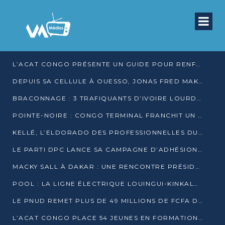
L’ACAT CONGO PRÉSENTE UN GUIDE POUR RENFORCER LES GARANTIES JUDICIAIRES EN GARDE À VUE
DEPUIS SA CELLULE À OUESSO, JONAS FRED MAKITA DÉNONCE CE QU’IL QUALIFIE DE DÉNI DE JUSTICE
BRACONNAGE : 3 TRAFIQUANTS D’IVOIRE LOURDEMENT CONDAMNÉS À DJAMBALA
POINTE-NOIRE : CONGO TERMINAL FRANCHIT UN CAP HISTORIQUE AVEC 99 MOUVEMENTS/HEURE
KELLÉ, L’ELDORADO DES PROFESSIONNELLES DU SEXE
LE PARTI DPC LANCE SA CAMPAGNE D’ADHÉSIONS ET VEUT STRUCTURER SA PRÉSENCE DANS LES 15 DÉPARTEMENTS
MACKY SALL À DAKAR : UNE RENCONTRE PRÉSIDENTIELLE QUI DIVISE L’OPINION SÉNÉGALAISE
POOL : LA LIGNE ÉLECTRIQUE LOUINGUI-KINKALA-BOKO MISE EN SERVICE
LE PNUD REMET PLUS DE 49 MILLIONS DE FCFA D’ÉQUIPEMENTS POUR ACCÉLÉRER LA NUMÉRISATION DU SYSTÈME DE SANTÉ
L’ACAT CONGO PLACE 54 JEUNES EN FORMATION PROFESSIONNELLE