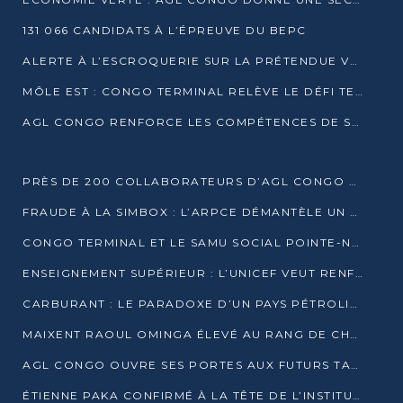
131 066 CANDIDATS À L’ÉPREUVE DU BEPC
ALERTE À L’ESCROQUERIE SUR LA PRÉTENDUE VENTE DE PARCELLES AFAT
MÔLE EST : CONGO TERMINAL RELÈVE LE DÉFI TECHNIQUE DES SABLES BITUMINEUX
AGL CONGO RENFORCE LES COMPÉTENCES DE SES ÉQUIPES AVEC LA CERTIFICATION CACES® R483
PRÈS DE 200 COLLABORATEURS D’AGL CONGO EN FORMATION JUSQU’EN JUILLET
FRAUDE À LA SIMBOX : L’ARPCE DÉMANTÈLE UN RÉSEAU UTILISANT DES CARTES SIM OUGANDAISES
CONGO TERMINAL ET LE SAMU SOCIAL POINTE-NOIRE RENOUVELLENT LEUR PARTENARIAT EN FAVEUR DES JEUNES VULNÉRABLES
ENSEIGNEMENT SUPÉRIEUR : L’UNICEF VEUT RENFORCER LA RECHERCHE SUR LES QUESTIONS DE L’ENFANCE
CARBURANT : LE PARADOXE D’UN PAYS PÉTROLIER CONFRONTÉ À DES PÉNURIES RÉCURRENTES
MAIXENT RAOUL OMINGA ÉLEVÉ AU RANG DE CHEVALIER DE L’ORDRE DE L’AMITIÉ ENTRE LA RUSSIE ET LE CONGO
AGL CONGO OUVRE SES PORTES AUX FUTURS TALENTS DE LA LOGISTIQUE
ÉTIENNE PAKA CONFIRMÉ À LA TÊTE DE L’INSTITUT GÉOGRAPHIQUE NATIONAL