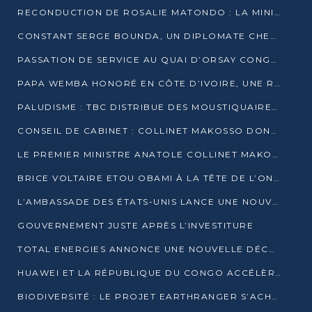
RECONDUCTION DE ROSALIE MATONDO : LA MINISTRE PROMET D’ACCÉLÉRER LE TRAITEMENT DES DOSSIERS ET DE RELEVER DE NOUVEAUX DÉFIS
CONSTANT SERGE BOUNDA, UN DIPLOMATE CHEVRONNÉ AUX COMMANDES DES AFFAIRES ÉTRANGÈRES
PASSATION DE SERVICE AU QUAI D’ORSAY CONGOLAIS : GAKOSSO PASSE LE FLAMBEAU À BOUNDA
PAPA WEMBA HONORÉ EN CÔTE D’IVOIRE, UNE RUE PORTE DÉSORMAIS SON NOM
PALUDISME : TBC DISTRIBUE DES MOUSTIQUAIRES DANS DEUX CSI DE BRAZZAVILLE
CONSEIL DE CABINET : COLLINET MAKOSSO DONNE SES DERNIÈRES ORIENTATIONS
LE PREMIER MINISTRE ANATOLE COLLINET MAKOSSO DÉMISSIONNE AVEC SON GOUVERNEMENT
BRICE VOLTAIRE ETOU OBAMI À LA TÊTE DE L’ONEC-C POUR TROIS ANS
L’AMBASSADE DES ÉTATS-UNIS LANCE UNE NOUVELLE COHORTE DU PROGRAMME ACCESS MICRO-SCHOLARSHIP
GOUVERNEMENT JUSTE APRÈS L’INVESTITURE
TOTAL ENERGIES ANNONCE UNE NOUVELLE DÉCOUVERTE D’HYDROCARBURES SUR LE PERMIS MOHO AU LARGE DU CONGO
HUAWEI ET LA RÉPUBLIQUE DU CONGO ACCÉLÈRENT LEUR PARTENARIAT
BIODIVERSITÉ : LE PROJET EARTHRANGER S’ACHÈVE, MAIS LES DÉFIS DEMEURENT