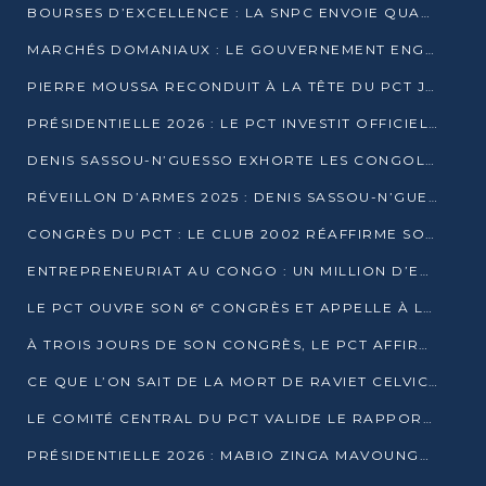
BOURSES D’EXCELLENCE : LA SNPC ENVOIE QUATRE NOUVEAUX TALENTS CONGOLAIS SE FORMER À BAKOU
MARCHÉS DOMANIAUX : LE GOUVERNEMENT ENGAGE LA STRUCTURATION DES TAXES D’ASSAINISSEMENT
PIERRE MOUSSA RECONDUIT À LA TÊTE DU PCT JUSQU’EN 2031
PRÉSIDENTIELLE 2026 : LE PCT INVESTIT OFFICIELLEMENT DENIS SASSOU NGUESSO
DENIS SASSOU-N’GUESSO EXHORTE LES CONGOLAIS À L’UNITÉ ET AU FAIR-PLAY DÉMOCRATIQUE EN 2026
RÉVEILLON D’ARMES 2025 : DENIS SASSOU-N’GUESSO GARANTIT DES ÉLECTIONS 2026 PAISIBLES ET SÉCURISÉES
CONGRÈS DU PCT : LE CLUB 2002 RÉAFFIRME SON SOUTIEN À DENIS SASSOU-N’GUESSO POUR 2026
ENTREPRENEURIAT AU CONGO : UN MILLION D’EUROS POUR FINANCER LES STARTUPS DÈS 2026
LE PCT OUVRE SON 6ᵉ CONGRÈS ET APPELLE À LA CANDIDATURE DE DENIS SASSOU NGUESSO
À TROIS JOURS DE SON CONGRÈS, LE PCT AFFIRME AVOIR ATTEINT TOUS SES OBJECTIFS
CE QUE L’ON SAIT DE LA MORT DE RAVIET CELVIC N’TSIANTSIE
LE COMITÉ CENTRAL DU PCT VALIDE LE RAPPORT DU CONGRÈS ET SOUTIENT DENIS SASSOU N’GUESSO
PRÉSIDENTIELLE 2026 : MABIO ZINGA MAVOUNGOU DÉCLARE SA CANDIDATURE ET CHARGE LE BILAN DU PCT