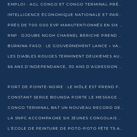
EMPLOI : AGL CONGO ET CONGO TERMINAL PRÉSÉLECTIONNENT PLUS DE 70 JEUNES À POINTE-NOIRE
INTELLIGENCE ÉCONOMIQUE NATIONALE ET PARTENARIATS INTERNATIONAUX : VERS UNE DOCTRINE SOUVERAINE DE SÉCURITÉ ÉCONOMIQUE
PRÈS DE 700 000 EVP MANUTENTIONNÉS EN SIX MOIS PAR CONGO TERMINAL
RNP : DJOUBE NGOH CHARNEL BERICHE PREND LES RÊNES DU PARTI
BURKINA FASO : LE GOUVERNEMENT LANCE « VACANCES UTILES 2026 » POUR FORMER LES ÉLÈVES À 15 MÉTIERS
LES DIABLES ROUGES TERMINENT DEUXIÈMES AU CHAMPIONNAT D’AFRIQUE ZONE 3
66 ANS D’INDEPENDANCE, 30 ANS D’AGRESSION RWAN DAISE : 4 PRESIDENCES, UN ECHEC COLLECTIF
PORT DE POINTE-NOIRE : LE MÔLE EST PREND FORME ET VISE LES GÉANTS DES MERS
CONSTANT SERGE BOUNDA PORTE LE MESSAGE DE COMPASSION DE DENIS SASSOU NGUESSO EN IRAN
CONGO TERMINAL BAT UN NOUVEAU RECORD DE PRODUCTIVITÉ AU PORT DE POINTE-NOIRE
LA SNPC ACCOMPAGNE SIX JEUNES CONGOLAIS AUX OLYMPIADES PANAFRICAINES DE MATHÉMATIQUES
L’ÉCOLE DE PEINTURE DE POTO-POTO FÊTE 75 ANS AU SERVICE DE L’ART CONGOLAIS