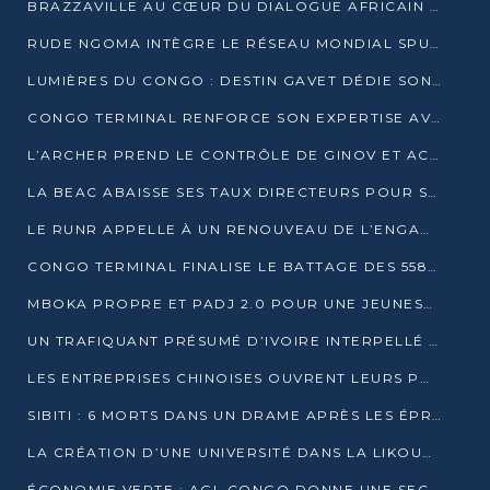
BRAZZAVILLE AU CŒUR DU DIALOGUE AFRICAIN SUR LES OBJECTIFS DE DÉVELOPPEMENT DURABLE
RUDE NGOMA INTÈGRE LE RÉSEAU MONDIAL SPUTNIK PRO APRÈS UNE FORMATION À MOSCOU
LUMIÈRES DU CONGO : DESTIN GAVET DÉDIE SON PRIX À L’UNITÉ NATIONALE ET À LA JEUNESSE
CONGO TERMINAL RENFORCE SON EXPERTISE AVEC NEUF NOUVEAUX FORMATEURS EN ENGINS PORTUAIRES
L’ARCHER PREND LE CONTRÔLE DE GINOV ET ACCÉLÈRE SON VIRAGE NUMÉRIQUE
LA BEAC ABAISSE SES TAUX DIRECTEURS POUR SOUTENIR LA CROISSANCE EN ZONE CEMAC
LE RUNR APPELLE À UN RENOUVEAU DE L’ENGAGEMENT MILITANT
CONGO TERMINAL FINALISE LE BATTAGE DES 558 PIEUX DU FUTUR QUAI DU MÔLE EST
MBOKA PROPRE ET PADJ 2.0 POUR UNE JEUNESSE PLUS AUTONOME
UN TRAFIQUANT PRÉSUMÉ D’IVOIRE INTERPELLÉ À DOLISIE
LES ENTREPRISES CHINOISES OUVRENT LEURS PORTES AUX JEUNES DIPLÔMÉS
SIBITI : 6 MORTS DANS UN DRAME APRÈS LES ÉPREUVES DU BEPC
LA CRÉATION D’UNE UNIVERSITÉ DANS LA LIKOUALA AU CŒUR D’UNE RÉFLEXION NATIONALE
ÉCONOMIE VERTE : AGL CONGO DONNE UNE SECONDE VIE À SES DÉCHETS INDUSTRIELS