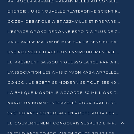
PR. ROGER ARMAND MAKANY RÉÉLU AU CONSEIL DE L’AUF
ÉNERGIE : UNE NOUVELLE PLATEFORME SCIENTIFIQUE POUR LA TRANSITION ÉNERGÉTIQUE EN AFRIQUE CENTRALE
GOZEM DÉBARQUE À BRAZZAVILLE ET PRÉPARE SON ARRIVÉE À POINTE-NOIRE
L’ESPACE OPOKO REDONNE ESPOIR À PLUS DE 775 ÉLÈVES AUTOCHTONES DANS LE NORD DU CONGO
PAUL VALISE MATOMBÉ MISE SUR LA SENSIBILISATION POUR ÉRAQUER LE GRAND BANDITISME
UNE NOUVELLE DIRECTION ENVIRONNEMENTALE POUR RENFORCER LA GESTION DES DONNÉES AU CONGO
LE PRÉSIDENT SASSOU N’GUESSO LANCE PAR ANTICIPATION LA 39ÈME JOURNÉE NATIONALE DE L’ARBRE
L’ASSOCIATION LES AMIS D’YVON KABA APPELLENT DENIS SASSOU N’GUESSO À SE PORTER CANDIDAT
CONGO : LE BCBTP SE MODERNISE POUR SES 40 ANS D’EXISTENCE
LA BANQUE MONDIALE ACCORDE 60 MILLIONS DE DOLLARS POUR LA RÉSILIENCE URBAINE AU CONGO
NKAYI : UN HOMME INTERPELLÉ POUR TRAFIC D’UN BÉBÉ CHIMPANZÉ
55 ÉTUDIANTS CONGOLAIS EN ROUTE POUR LES UNIVERSITÉS ALGÉRIENNES
LE GOUVERNEMENT CONGOLAIS SUSPEND L’IMPORTATION DES MACHETTES ET DES MOTOS
55 ÉTUDIANTS CONGOLAIS EN ROUTE POUR LES UNIVERSITÉS ALGÉRIENNES