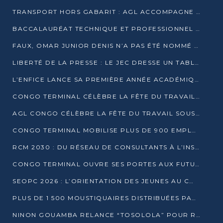
TRANSPORT HORS GABARIT : AGL ACCOMPAGNE LE DÉVELOPPEMENT DU SECTEUR BRASSICOLE AU CONGO
BACCALAURÉAT TECHNIQUE ET PROFESSIONNEL : 16 352 CANDIDATS LANCÉS DANS LES ÉPREUVES D’EPS
FAUX, OMAR JUNIOR DENIS N’A PAS ÉTÉ NOMMÉ AIDE DE CAMP ADJOINT DE DENIS SASSOU NGUESSO
LIBERTÉ DE LA PRESSE : LE JEC DRESSE UN TABLEAU PRÉOCCUPANT AU CONGO
L’ENFICE LANCE SA PREMIÈRE ANNÉE ACADÉMIQUE AVEC 100 FUTURS ENSEIGNANTS
CONGO TERMINAL CÉLÈBRE LA FÊTE DU TRAVAIL AVEC SES COLLABORATEURS À POINTE-NOIRE
AGL CONGO CÉLÈBRE LA FÊTE DU TRAVAIL SOUS LE SIGNE DE LA COHÉSION
CONGO TERMINAL MOBILISE PLUS DE 900 EMPLOYÉS AUTOUR DE LA SÉCURITÉ AU TRAVAIL
RCM 2030 : DU RÉSEAU DE CONSULTANTS À L’INSTRUMENT DE PUISSANCE EN AFRIQUE FRANCOPHONE
CONGO TERMINAL OUVRE SES PORTES AUX FUTURS INGÉNIEURS AU FORUM DES MÉTIERS D’UCAC-ICAM
SEOPC 2026 : L’ORIENTATION DES JEUNES AU CŒUR DE LA DEUXIÈME ÉDITION
PLUS DE 1 500 MOUSTIQUAIRES DISTRIBUÉES PAR AGL ET CONGO TERMINAL DANS LA LUTTE CONTRE LE PALUDISME
NINON GOUAMBA RELANCE “TOSOLOLA” POUR RENFORCER LE DIALOGUE AVEC LES CITOYENS