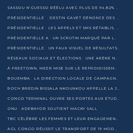
SASSOU N’GUESSO RÉÉLU AVEC PLUS DE 94,82% DES VOIX
PRÉSIDENTIELLE : DESTIN GAVET DÉNONCE DES IRRÉGULARITÉS ET REVENDIQUE LA VICTOIRE
PRÉSIDENTIELLE : LES APPELS ET SMS RÉTABLIS, INTERNET RESTE BLOQUÉ
PRÉSIDENTIELLE A : UN SCRUTIN MARQUÉ PAR LA COUPURE D’INTERNET ET UNE AFFLUENCE TIMIDE À BRAZZAVILLE
PRÉSIDENTIELLE : UN FAUX VISUEL DE RÉSULTATS CIRCULE
RÉSEAUX SOCIAUX ET ÉLECTIONS : UNE ARÈNE NUMÉRIQUE EN PLEINE MUTATION AU CONGO
À FREETOWN, MEER MISE SUR LE REFROIDISSEMENT PASSIF FACE À LA CHALEUR EXTRÊME
BOUEMBA : LA DIRECTION LOCALE DE CAMPAGNE DE DENIS SASSOU N’GUESSO MULTIPLIE LES ACTIVITÉS DE MOBILISATION
ROCH BREDIN BISSALA NKOUNKOU APPELLE LA JEUNESSE DE GOMA TSÉ-TSÉ À UN VOTE MASSIF POUR DENIS SASSOU NGUESSO
CONGO TERMINAL OUVRE SES PORTES AUX ÉTUDIANTS EN TRANSPORT ET LOGISTIQUE
ONU : ADEBAYOR SOUTIENT MACKY SALL
TBC CÉLÈBRE LES FEMMES ET LEUR ENGAGEMENT À L’OCCASION DU 8 MARS
AGL CONGO RÉUSSIT LE TRANSPORT DE 19 MODULES HORS GABARIT ENTRE POINTE-NOIRE ET BRAZZAVILLE