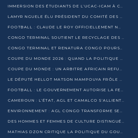
IMMERSION DES ÉTUDIANTS DE L’UCAC-ICAM À CONGO TERMINAL
LAMYR NGUELE ÉLU PRÉSIDENT DU COMITÉ DES MEMBRES D’HONNEUR DU PCT
FOOTBALL : CLAUDE LE ROY OFFICIELLEMENT NOMMÉ SÉLECTIONNEUR DU CONGO
CONGO TERMINAL SOUTIENT LE RECYCLAGE DES DÉCHETS PLASTIQUES À POINTE-NOIRE
CONGO TERMINAL ET RENATURA CONGO POURSUIVENT LEUR COMBAT POUR LA BIODIVERSITÉ
COUPE DU MONDE 2026 : QUAND LA POLITIQUE MENACE L’UNIVERSALITÉ DU FOOTBALL
COUPE DU MONDE : UN ARBITRE AFRICAIN REFUSÉ À L’ENTRÉE DES ÉTATS-UNIS
LE DÉPUTÉ HELLOT MATSON MAMPOUYA FRÔLE LA MORT LORS D’UNE EMBUSCADE DZNS LE POOL
FOOTBALL : LE GOUVERNEMENT AUTORISE LA FECOFOOT À OCCUPER LES COMPLEXES SPORTIFS
CAMEROUN : L’ÉTAT, AGL ET CAMALCO S’ALLIENT POUR UN MÉGA-PROJET FERROVIAIRE
ENVIRONNEMENT : AGL CONGO TRANSFORME SES DÉCHETS EN OUTILS DE FORMATION
DES HOMMES ET FEMMES DE CULTURE DISTINGUÉS POUR LEUR ENGAGEMENT PAR BANTOU CULTURE
MATHIAS DZON CRITIQUE LA POLITIQUE DU GOUVERNEMENT ET ALERTE SUR LA DETTE DU CONGO