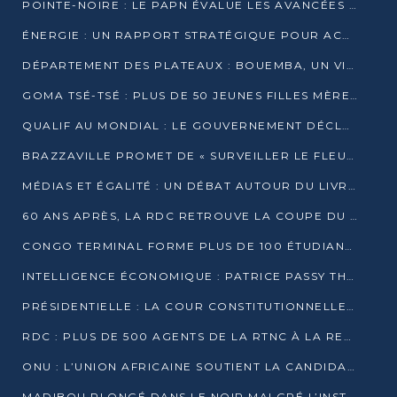
POINTE-NOIRE : LE PAPN ÉVALUE LES AVANCÉES DU MÔLE EST
ÉNERGIE : UN RAPPORT STRATÉGIQUE POUR ACCÉLÉRER LA TRANSITION AU CONGO
DÉPARTEMENT DES PLATEAUX : BOUEMBA, UN VIVIER ÉCONOMIQUE PRÊT À EXPLOSER
GOMA TSÉ-TSÉ : PLUS DE 50 JEUNES FILLES MÈRES SENSIBILISÉES À LA SANTÉ SEXUELLE
QUALIF AU MONDIAL : LE GOUVERNEMENT DÉCLARE LA JOURNÉE DU 1ER AVRIL 2026 CHÔMÉE ET PAYÉE
BRAZZAVILLE PROMET DE « SURVEILLER LE FLEUVE » APRÈS LA QUALIFICATION DE LA RDC AU MONDIAL
MÉDIAS ET ÉGALITÉ : UN DÉBAT AUTOUR DU LIVRE « CES FEMMES QUI REPRENNENT LE POUVOIR SUR LEUR VIE »
60 ANS APRÈS, LA RDC RETROUVE LA COUPE DU MONDE
CONGO TERMINAL FORME PLUS DE 100 ÉTUDIANTS AUX TECHNIQUES D’EMBAUCHE
INTELLIGENCE ÉCONOMIQUE : PATRICE PASSY THÉORISE UNE STRATÉGIE ADAPTÉE AUX CONTEXTES FRAGMENTÉS
PRÉSIDENTIELLE : LA COUR CONSTITUTIONNELLE CONFIRME LA VICTOIRE DE SASSOU NGUESSO AVEC 94,90 % DES SUFFRAGES
RDC : PLUS DE 500 AGENTS DE LA RTNC À LA RETRAITE, UNE PAGE SE TOURNE
ONU : L’UNION AFRICAINE SOUTIENT LA CANDIDATURE DE MACKY SALL
MADIBOU PLONGÉ DANS LE NOIR MALGRÉ L’INSTALLATION D’UN NOUVEAU TRANSFORMATEUR