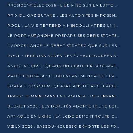
PRÉSIDENTIELLE 2026 : L’UE MISE SUR LA LUTTE CONTRE LA DÉSINFORMATION
PRIX DU GAZ BUTANE : LES AUTORITÉS IMPOSENT LE RESPECT DES PRIX RÉGLEMENTÉS
POOL : LA VIE REPREND À MINDOULI APRÈS UN INCIDENT ARMÉ SUR LA RN1
LE PORT AUTONOME PRÉPARE SES DÉFIS STRATÉGIQUES DE 2026
L’ARPCE LANCE LE DÉBAT STRATÉGIQUE SUR LES DONNÉES, L’IA ET LA FINANCE NUMÉRIQUE AU CONGO
POOL : TENSIONS APRÈS DES ÉCHAUFFOURÉES ARMÉES ENTRE DGSP ET EX-MILICIENS NINJA
ANGOLA-LIBRE : QUAND UN CHANTIER SCOLAIRE DEVIENT LE MIROIR D’UN CONGO EN MOUVEMENT
PROJET MOSALA : LE GOUVERNEMENT ACCÉLÈRE L’INSERTION DES JEUNES EN 2026
FORCA ECOSYSTEM, QUATRE ANS DE RECHERCHE DE TERRAIN AVANT UN LANCEMENT OFFICIEL EN 2026
TRAFIC HUMAIN DANS LA LIKOUALA : DES ENFANTS AUTOCHTONES RÉDUITS AU TRAVAIL FORCÉ
BUDGET 2026 : LES DÉPUTÉS ADOPTENT UNE LOI DES FINANCES DE PLUS DE 2500 MILLIARDS FCFA
ARNAQUE EN LIGNE : LA LCDE DÉMENT TOUTE CAMPAGNE DE RECRUTEMENT
VŒUX 2026 : SASSOU-NGUESSO EXHORTE LES FORCES VIVES À RENFORCER L’UNITÉ