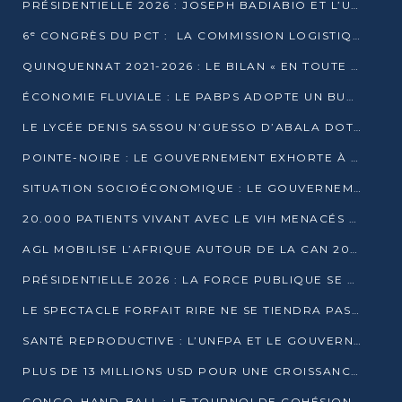
PRÉSIDENTIELLE 2026 : JOSEPH BADIABIO ET L’UDH-YUKI JOUENT LA PRUDENCE
6ᵉ CONGRÈS DU PCT : LA COMMISSION LOGISTIQUE ASSURE LA DISTRIBUTION DES KITS
QUINQUENNAT 2021-2026 : LE BILAN « EN TOUTE TRANSPARENCE » PRÉSENTÉ À LA PRESSE
ÉCONOMIE FLUVIALE : LE PABPS ADOPTE UN BUDGET 2026 DE PLUS DE 2,7 MILLIARDS FCFA
LE LYCÉE DENIS SASSOU N’GUESSO D’ABALA DOTÉ D’UNE SALLE MULTIMÉDIA
POINTE-NOIRE : LE GOUVERNEMENT EXHORTE À UN USAGE RESPONSABLE DU NOUVEAU MATÉRIEL MUNICIPAL
SITUATION SOCIOÉCONOMIQUE : LE GOUVERNEMENT INTERPELLÉ DEVANT LE SÉNAT
20.000 PATIENTS VIVANT AVEC LE VIH MENACÉS D’ARRÊT DE TRAITEMENT
AGL MOBILISE L’AFRIQUE AUTOUR DE LA CAN 2025
PRÉSIDENTIELLE 2026 : LA FORCE PUBLIQUE SE PRÉPARE À SÉCURISER LE SCRUTIN
LE SPECTACLE FORFAIT RIRE NE SE TIENDRA PAS LE 1ER JANVIER
SANTÉ REPRODUCTIVE : L’UNFPA ET LE GOUVERNEMENT AFFINENT LES PRIORITÉS DE 2026
PLUS DE 13 MILLIONS USD POUR UNE CROISSANCE VERTE ET SOUVERAINE
CONGO–HAND-BALL : LE TOURNOI DE COHÉSION ET DE FRATERNITÉ ALLUME SES LAMPIONS À BRAZZAVILLE