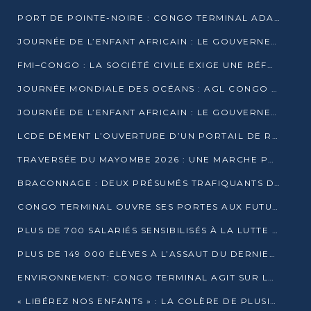
PORT DE POINTE-NOIRE : CONGO TERMINAL ADAPTE SON DRAGAGE AUX SABLES BITUMINEUX
JOURNÉE DE L’ENFANT AFRICAIN : LE GOUVERNEMENT RÉAFFIRME SON ENGAGEMENT POUR L’ACCÈS À L’EAU ET À L’ASSAINISSEMENT
FMI–CONGO : LA SOCIÉTÉ CIVILE EXIGE UNE RÉFORME DE LA FISCALITÉ PÉTROLIÈRE
JOURNÉE MONDIALE DES OCÉANS : AGL CONGO MOBILISE SES COLLABORATEURS POUR LA PRÉSERVATION DE LA BIODIVERSITÉ MARINE
JOURNÉE DE L’ENFANT AFRICAIN : LE GOUVERNEMENT MOBILISÉ POUR L’HYGIÈNE DANS LES ORPHELINATS
LCDE DÉMENT L’OUVERTURE D’UN PORTAIL DE RECRUTEMENT ET APPELLE À LA VIGILANCE
TRAVERSÉE DU MAYOMBE 2026 : UNE MARCHE POUR SENSIBILISER ET DÉPISTER AU DIABÈTE
BRACONNAGE : DEUX PRÉSUMÉS TRAFIQUANTS D’HIPPOPOTAME ÉCROUÉS À BRAZZAVILLE
CONGO TERMINAL OUVRE SES PORTES AUX FUTURS INGÉNIEURS DE L’UCAC-ICAM
PLUS DE 700 SALARIÉS SENSIBILISÉS À LA LUTTE CONTRE LA TUBERCULOSE À CONGO TERMINAL
PLUS DE 149 000 ÉLÈVES À L’ASSAUT DU DERNIER CEPE
ENVIRONNEMENT: CONGO TERMINAL AGIT SUR LE TERRAIN ET FORME LES PLUS JEUNES
« LIBÉREZ NOS ENFANTS » : LA COLÈRE DE PLUSIEURS MÈRES À BRAZZAVILLE CONTRE LA DGSP