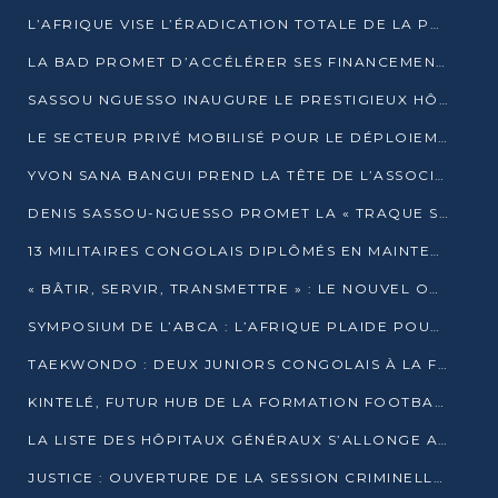
L’AFRIQUE VISE L’ÉRADICATION TOTALE DE LA POLIOMYÉLITE D’ICI 2026
LA BAD PROMET D’ACCÉLÉRER SES FINANCEMENTS AVEC LE MINISTÈRE DE L’ASSAINISSEMENT
SASSOU NGUESSO INAUGURE LE PRESTIGIEUX HÔTEL KEMPINSKI BRAZZAVILLE
LE SECTEUR PRIVÉ MOBILISÉ POUR LE DÉPLOIEMENT DE 19 MINI-CENTRALES SOLAIRES
YVON SANA BANGUI PREND LA TÊTE DE L’ASSOCIATION DES BANQUES CENTRALES AFRICAINES
DENIS SASSOU-NGUESSO PROMET LA « TRAQUE SANS RELÂCHE » DU GRAND BANDITISME
13 MILITAIRES CONGOLAIS DIPLÔMÉS EN MAINTENANCE INDUSTRIELLE APRÈS TROIS ANS DE FORMATION À L’UNIVERSITÉ MARIEN-NGOUABI
« BÂTIR, SERVIR, TRANSMETTRE » : LE NOUVEL OUVRAGE QUI INTERPELLE LES COLLECTIVITÉS
SYMPOSIUM DE L’ABCA : L’AFRIQUE PLAIDE POUR UN FINANCEMENT CLIMATIQUE ÉQUITABLE
TAEKWONDO : DEUX JUNIORS CONGOLAIS À LA FINALE D’OPEN SYRIES 2025 À ABIDJAN
KINTELÉ, FUTUR HUB DE LA FORMATION FOOTBALLISTIQUE AFRICAINE ?
LA LISTE DES HÔPITAUX GÉNÉRAUX S’ALLONGE AU CONGO
JUSTICE : OUVERTURE DE LA SESSION CRIMINELLE À BRAZZAVILLE AVEC 52 DOSSIERS AU RÔLE