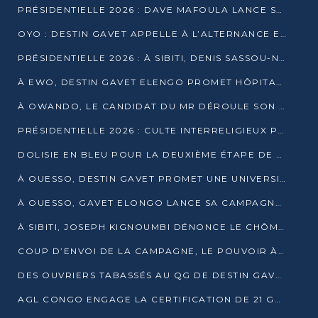
PRÉSIDENTIELLE 2026 : DAVE MAFOULA LANCE SA « VAGUE DU NOUVEAU DÉPART » À IMPFONDO
OYO : DESTIN GAVET APPELLE À L’ALTERNANCE ET À LA RESPONSABILITÉ DE LA JEUNESSE
PRÉSIDENTIELLE 2026 : À SIBITI, DENIS SASSOU-N’GUESSO PARIE SUR LES RESSOURCES DE LA LEKOUMOU
À EWO, DESTIN GAVET ELENGO PROMET HÔPITAL, CHEMIN DE FER ET AUDIT DES FINANCES PUBLIQUES
À OWANDO, LE CANDIDAT DU MR DÉROULE SON PROGRAMME DE “CHANGEMENT”
PRÉSIDENTIELLE 2026 : CULTE INTERRELIGIEUX POUR LA PAIX À OUENZÉ
DOLISIE EN BLEU POUR LA DEUXIÈME ÉTAPE DE CAMPAGNE DE DSN
À OUESSO, DESTIN GAVET PROMET UNE UNIVERSITÉ POUR LA SANGHA
À OUESSO, GAVET ELONGO LANCE SA CAMPAGNE SOUS LE SIGNE DU RENOUVEAU
À SIBITI, JOSEPH KIGNOUMBI DÉNONCE LE CHÔMAGE ET LES DÉFAILLANCES DE L’ÉTAT
COUP D’ENVOI DE LA CAMPAGNE, LE POUVOIR À POINTE-NOIRE, L’OPPOSITION À OUESSO ET SIBITI
DES OUVRIERS TABASSÉS AU QG DE DESTIN GAVET À 24 HEURES DE L’OUVERTURE DE LA CAMPAGNE
AGL CONGO ENGAGE LA CERTIFICATION DE 21 GRUTIERS AUX NORMES INTERNATIONALES