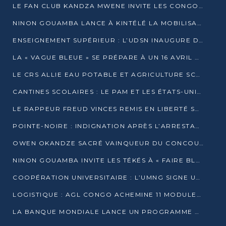
LE FAN CLUB KANDZA MWENE INVITE LES CONGOLAIS À UNE FORTE AFFLUENCE AU STADE DE KINTÉLÉ
NINON GOUAMBA LANCE À KINTÉLÉ LA MOBILISATION POUR L’INVESTITURE DR DSN
ENSEIGNEMENT SUPÉRIEUR : L’UDSN INAUGURE DES LABORATOIRES POUR BOOSTER LA FORMATION PRATIQUE
LA « VAGUE BLEUE » SE PRÉPARE À UN 16 AVRIL HISTORIQUE
LE CRS ALLIE EAU POTABLE ET AGRICULTURE SCOLAIRE AU CŒUR DE LA TRANSFORMATION DES ÉCOLES RURALES
CANTINES SCOLAIRES : LE PAM ET LES ÉTATS-UNIS AU CONTACT DES ÉCOLIERS DE KINKALA
LE RAPPEUR FREUD VINCES REMIS EN LIBERTÉ SOUS PRESSION MÉDIATIQUE
POINTE-NOIRE : INDIGNATION APRÈS L’ARRESTATION DU RAPPEUR FREUD VINCES
OWEN OKANDZE SACRÉ VAINQUEUR DU CONCOURS SLAM POUR LA VIE
NINON GOUAMBA INVITE LES TÉKÉS À « FAIRE BLOC » POUR PESER DANS LE DÉBAT NATIONAL
COOPÉRATION UNIVERSITAIRE : L’UMNG SIGNE UN ACCORD STRATÉGIQUE AVEC L’UNIVERSITÉ HAINAN EN CHINE
LOGISTIQUE : AGL CONGO ACHEMINE 11 MODULES GÉANTS JUSQU’À BRAZZAVILLE
LA BANQUE MONDIALE LANCE UN PROGRAMME DE 394 MILLIONS DE DOLLARS POUR LE BASSIN DU CONGO