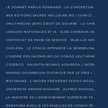
LE SOMMET AFRICA FORWARD : LA CONCRÉTISATION DE PARTENARIATS ÉQUILIBRÉS ET TOURNÉS VERS L’AVENIR ENTRE LE CONTINENT AFRICAIN ET LA FRANCE
NEA ÉDITIONS SACRÉE MEILLEURE BD / COMICS D’AFRIQUE AU KENYA
(MULTIMÉDIA) ZÉRO DROIT DE DOUANE : LA CHINE ET L’AFRIQUE VERS UNE PROXIMITÉ SANS PRÉCÉDENT (PAPIER GÉNÉRAL)
LANGUES NATIONALES ET IA : IGOR CAMERON VEUT ARRIMER LA STRATÉGIE IA À LA LOI SUR LA RECHERCHE
CERTIFICAT DE PRISE DE SERVICE : JEAN LUC MOUTHOU DÉMENT UNE « FAKE NEWS »
CHOLÉRA : LE CONGO INTENSIFIE LA SENSIBILISATION AU MARCHÉ DE TALANGAÏ
L’ORDRE DES INGÉNIEURS DU CONGO VEUT RENFORCER L’ÉTHIQUE ET LA CRÉDIBILITÉ DE LA PROFESSION
COSERCO : VALENTIN BOWAO ASSURERA L’INTÉRIM À LA TÊTE DU BUREAU EXÉCUTIF NATIONAL
MAMADI DOUMBOUYA DISTINGUÉ PAR LE PRIX « SUPER GRAND BÂTISSEUR BABACAR N’DIAYE »
BOTSWANA : L’ANCIEN PRÉSIDENT FESTUS MOGAE EST MORT À 86 ANS
UNIVERSITÉ MARIEN NGOUABI : ALFRED ROMUALD NGUYA POATY SOUTIENT UNE THÈSE SUR LE PARADOXE DE LA CROISSANCE EN ZONE CEMAC
LA MINISTRE DE L’ENSEIGNEMENT SUPÉRIEUR TRACE SA FEUILLE DE ROUTE
RENATURA ÉVEILLE LES FAMILLES DE CONGO TERMINAL À LA PROTECTION DE L’ENVIRONNEMENT