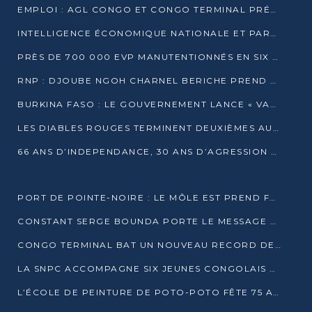
EMPLOI : AGL CONGO ET CONGO TERMINAL PRÉSÉLECTIONNENT PLUS DE 70 JEUNES À POINTE-NOIRE
INTELLIGENCE ÉCONOMIQUE NATIONALE ET PARTENARIATS INTERNATIONAUX : VERS UNE DOCTRINE SOUVERAINE DE SÉCURITÉ ÉCONOMIQUE
PRÈS DE 700 000 EVP MANUTENTIONNÉS EN SIX MOIS PAR CONGO TERMINAL
RNP : DJOUBE NGOH CHARNEL BERICHE PREND LES RÊNES DU PARTI
BURKINA FASO : LE GOUVERNEMENT LANCE « VACANCES UTILES 2026 » POUR FORMER LES ÉLÈVES À 15 MÉTIERS
LES DIABLES ROUGES TERMINENT DEUXIÈMES AU CHAMPIONNAT D’AFRIQUE ZONE 3
66 ANS D’INDEPENDANCE, 30 ANS D’AGRESSION RWAN DAISE : 4 PRESIDENCES, UN ECHEC COLLECTIF
PORT DE POINTE-NOIRE : LE MÔLE EST PREND FORME ET VISE LES GÉANTS DES MERS
CONSTANT SERGE BOUNDA PORTE LE MESSAGE DE COMPASSION DE DENIS SASSOU NGUESSO EN IRAN
CONGO TERMINAL BAT UN NOUVEAU RECORD DE PRODUCTIVITÉ AU PORT DE POINTE-NOIRE
LA SNPC ACCOMPAGNE SIX JEUNES CONGOLAIS AUX OLYMPIADES PANAFRICAINES DE MATHÉMATIQUES
L’ÉCOLE DE PEINTURE DE POTO-POTO FÊTE 75 ANS AU SERVICE DE L’ART CONGOLAIS