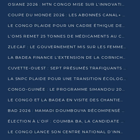
OSIANE 2026 : MTN CONGO MISE SUR L’INNOVATION POUR RELEVER LES DÉFIS AFRICAINS
COUPE DU MONDE 2026 : LES ABONNÉS CANAL+ AU CONGO DÉÇUS À QUELQUES JOURS DU COUP D’ENVOI
LE CONGO PLAIDE POUR UN CADRE ÉTHIQUE DE L’INTELLIGENCE ARTIFICIELLE À DAKAR
L’OMS REMET 25 TONNES DE MÉDICAMENTS AU CONGO POUR RENFORCER LA RIPOSTE AUX ÉPIDÉMIES
ZLECAF : LE GOUVERNEMENT MIS SUR LES FEMMES ENTREPRENEURES
LA BADEA FINANCE L’EXTENSION DE LA CORNICHE SUD DE BRAZZAVILLE
CUVETTE-OUEST : SEPT PRÉSUMÉS TRAFIQUANTS DE FAUNE INTERPELLÉS À EWO ET KELLÉ
LA SNPC PLAIDE POUR UNE TRANSITION ÉCOLOGIQUE PROGRESSIVE
CONGO-GUINÉE : LE PROGRAMME SIMANDOU 2040 AU CŒUR DES ÉCHANGES À LA BAD
LE CONGO ET LA BADEA EN VISITE DES CHANTIERS
BAD 2026 : MAMADI DOUMBOUYA RÉCOMPENSÉ PAR LE TROPHÉE BABACAR NDIAYE À BRAZZAVILLE
ÉLECTION À L’OIF : COUMBA BA, LA CANDIDATE DISCRÈTE QUI BOUSCULE LE JEU DIPLOMATIQUE
LE CONGO LANCE SON CENTRE NATIONAL D’INNOVATION