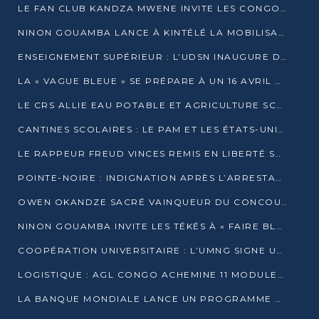
LE FAN CLUB KANDZA MWENE INVITE LES CONGOLAIS À UNE FORTE AFFLUENCE AU STADE DE KINTÉLÉ
NINON GOUAMBA LANCE À KINTÉLÉ LA MOBILISATION POUR L’INVESTITURE DR DSN
ENSEIGNEMENT SUPÉRIEUR : L’UDSN INAUGURE DES LABORATOIRES POUR BOOSTER LA FORMATION PRATIQUE
LA « VAGUE BLEUE » SE PRÉPARE À UN 16 AVRIL HISTORIQUE
LE CRS ALLIE EAU POTABLE ET AGRICULTURE SCOLAIRE AU CŒUR DE LA TRANSFORMATION DES ÉCOLES RURALES
CANTINES SCOLAIRES : LE PAM ET LES ÉTATS-UNIS AU CONTACT DES ÉCOLIERS DE KINKALA
LE RAPPEUR FREUD VINCES REMIS EN LIBERTÉ SOUS PRESSION MÉDIATIQUE
POINTE-NOIRE : INDIGNATION APRÈS L’ARRESTATION DU RAPPEUR FREUD VINCES
OWEN OKANDZE SACRÉ VAINQUEUR DU CONCOURS SLAM POUR LA VIE
NINON GOUAMBA INVITE LES TÉKÉS À « FAIRE BLOC » POUR PESER DANS LE DÉBAT NATIONAL
COOPÉRATION UNIVERSITAIRE : L’UMNG SIGNE UN ACCORD STRATÉGIQUE AVEC L’UNIVERSITÉ HAINAN EN CHINE
LOGISTIQUE : AGL CONGO ACHEMINE 11 MODULES GÉANTS JUSQU’À BRAZZAVILLE
LA BANQUE MONDIALE LANCE UN PROGRAMME DE 394 MILLIONS DE DOLLARS POUR LE BASSIN DU CONGO