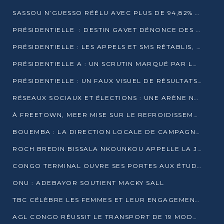
SASSOU N’GUESSO RÉÉLU AVEC PLUS DE 94,82% DES VOIX
PRÉSIDENTIELLE : DESTIN GAVET DÉNONCE DES IRRÉGULARITÉS ET REVENDIQUE LA VICTOIRE
PRÉSIDENTIELLE : LES APPELS ET SMS RÉTABLIS, INTERNET RESTE BLOQUÉ
PRÉSIDENTIELLE A : UN SCRUTIN MARQUÉ PAR LA COUPURE D’INTERNET ET UNE AFFLUENCE TIMIDE À BRAZZAVILLE
PRÉSIDENTIELLE : UN FAUX VISUEL DE RÉSULTATS CIRCULE
RÉSEAUX SOCIAUX ET ÉLECTIONS : UNE ARÈNE NUMÉRIQUE EN PLEINE MUTATION AU CONGO
À FREETOWN, MEER MISE SUR LE REFROIDISSEMENT PASSIF FACE À LA CHALEUR EXTRÊME
BOUEMBA : LA DIRECTION LOCALE DE CAMPAGNE DE DENIS SASSOU N’GUESSO MULTIPLIE LES ACTIVITÉS DE MOBILISATION
ROCH BREDIN BISSALA NKOUNKOU APPELLE LA JEUNESSE DE GOMA TSÉ-TSÉ À UN VOTE MASSIF POUR DENIS SASSOU NGUESSO
CONGO TERMINAL OUVRE SES PORTES AUX ÉTUDIANTS EN TRANSPORT ET LOGISTIQUE
ONU : ADEBAYOR SOUTIENT MACKY SALL
TBC CÉLÈBRE LES FEMMES ET LEUR ENGAGEMENT À L’OCCASION DU 8 MARS
AGL CONGO RÉUSSIT LE TRANSPORT DE 19 MODULES HORS GABARIT ENTRE POINTE-NOIRE ET BRAZZAVILLE