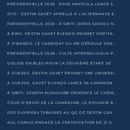
PRÉSIDENTIELLE 2026 : DAVE MAFOULA LANCE SA « VAGUE DU NOUVEAU DÉPART » À IMPFONDO
OYO : DESTIN GAVET APPELLE À L’ALTERNANCE ET À LA RESPONSABILITÉ DE LA JEUNESSE
PRÉSIDENTIELLE 2026 : À SIBITI, DENIS SASSOU-N’GUESSO PARIE SUR LES RESSOURCES DE LA LEKOUMOU
À EWO, DESTIN GAVET ELENGO PROMET HÔPITAL, CHEMIN DE FER ET AUDIT DES FINANCES PUBLIQUES
À OWANDO, LE CANDIDAT DU MR DÉROULE SON PROGRAMME DE “CHANGEMENT”
PRÉSIDENTIELLE 2026 : CULTE INTERRELIGIEUX POUR LA PAIX À OUENZÉ
DOLISIE EN BLEU POUR LA DEUXIÈME ÉTAPE DE CAMPAGNE DE DSN
À OUESSO, DESTIN GAVET PROMET UNE UNIVERSITÉ POUR LA SANGHA
À OUESSO, GAVET ELONGO LANCE SA CAMPAGNE SOUS LE SIGNE DU RENOUVEAU
À SIBITI, JOSEPH KIGNOUMBI DÉNONCE LE CHÔMAGE ET LES DÉFAILLANCES DE L’ÉTAT
COUP D’ENVOI DE LA CAMPAGNE, LE POUVOIR À POINTE-NOIRE, L’OPPOSITION À OUESSO ET SIBITI
DES OUVRIERS TABASSÉS AU QG DE DESTIN GAVET À 24 HEURES DE L’OUVERTURE DE LA CAMPAGNE
AGL CONGO ENGAGE LA CERTIFICATION DE 21 GRUTIERS AUX NORMES INTERNATIONALES