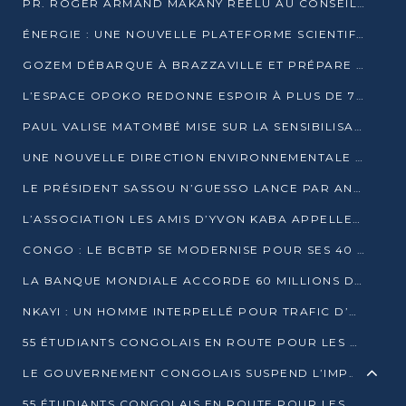
PR. ROGER ARMAND MAKANY RÉÉLU AU CONSEIL DE L’AUF
ÉNERGIE : UNE NOUVELLE PLATEFORME SCIENTIFIQUE POUR LA TRANSITION ÉNERGÉTIQUE EN AFRIQUE CENTRALE
GOZEM DÉBARQUE À BRAZZAVILLE ET PRÉPARE SON ARRIVÉE À POINTE-NOIRE
L’ESPACE OPOKO REDONNE ESPOIR À PLUS DE 775 ÉLÈVES AUTOCHTONES DANS LE NORD DU CONGO
PAUL VALISE MATOMBÉ MISE SUR LA SENSIBILISATION POUR ÉRAQUER LE GRAND BANDITISME
UNE NOUVELLE DIRECTION ENVIRONNEMENTALE POUR RENFORCER LA GESTION DES DONNÉES AU CONGO
LE PRÉSIDENT SASSOU N’GUESSO LANCE PAR ANTICIPATION LA 39ÈME JOURNÉE NATIONALE DE L’ARBRE
L’ASSOCIATION LES AMIS D’YVON KABA APPELLENT DENIS SASSOU N’GUESSO À SE PORTER CANDIDAT
CONGO : LE BCBTP SE MODERNISE POUR SES 40 ANS D’EXISTENCE
LA BANQUE MONDIALE ACCORDE 60 MILLIONS DE DOLLARS POUR LA RÉSILIENCE URBAINE AU CONGO
NKAYI : UN HOMME INTERPELLÉ POUR TRAFIC D’UN BÉBÉ CHIMPANZÉ
55 ÉTUDIANTS CONGOLAIS EN ROUTE POUR LES UNIVERSITÉS ALGÉRIENNES
LE GOUVERNEMENT CONGOLAIS SUSPEND L’IMPORTATION DES MACHETTES ET DES MOTOS
55 ÉTUDIANTS CONGOLAIS EN ROUTE POUR LES UNIVERSITÉS ALGÉRIENNES