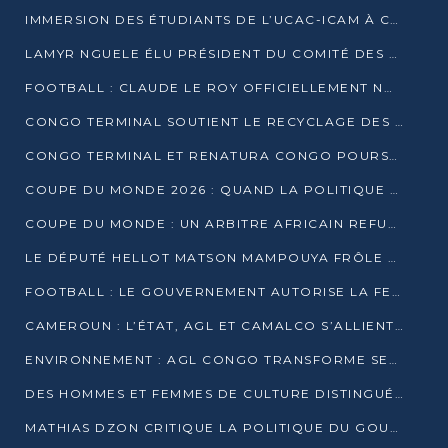
IMMERSION DES ÉTUDIANTS DE L’UCAC-ICAM À CONGO TERMINAL
LAMYR NGUELE ÉLU PRÉSIDENT DU COMITÉ DES MEMBRES D’HONNEUR DU PCT
FOOTBALL : CLAUDE LE ROY OFFICIELLEMENT NOMMÉ SÉLECTIONNEUR DU CONGO
CONGO TERMINAL SOUTIENT LE RECYCLAGE DES DÉCHETS PLASTIQUES À POINTE-NOIRE
CONGO TERMINAL ET RENATURA CONGO POURSUIVENT LEUR COMBAT POUR LA BIODIVERSITÉ
COUPE DU MONDE 2026 : QUAND LA POLITIQUE MENACE L’UNIVERSALITÉ DU FOOTBALL
COUPE DU MONDE : UN ARBITRE AFRICAIN REFUSÉ À L’ENTRÉE DES ÉTATS-UNIS
LE DÉPUTÉ HELLOT MATSON MAMPOUYA FRÔLE LA MORT LORS D’UNE EMBUSCADE DZNS LE POOL
FOOTBALL : LE GOUVERNEMENT AUTORISE LA FECOFOOT À OCCUPER LES COMPLEXES SPORTIFS
CAMEROUN : L’ÉTAT, AGL ET CAMALCO S’ALLIENT POUR UN MÉGA-PROJET FERROVIAIRE
ENVIRONNEMENT : AGL CONGO TRANSFORME SES DÉCHETS EN OUTILS DE FORMATION
DES HOMMES ET FEMMES DE CULTURE DISTINGUÉS POUR LEUR ENGAGEMENT PAR BANTOU CULTURE
MATHIAS DZON CRITIQUE LA POLITIQUE DU GOUVERNEMENT ET ALERTE SUR LA DETTE DU CONGO