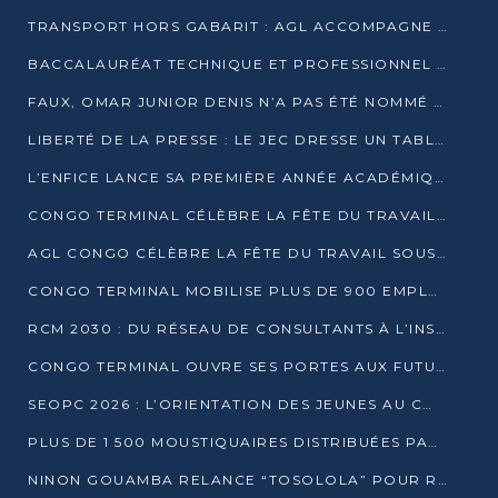
TRANSPORT HORS GABARIT : AGL ACCOMPAGNE LE DÉVELOPPEMENT DU SECTEUR BRASSICOLE AU CONGO
BACCALAURÉAT TECHNIQUE ET PROFESSIONNEL : 16 352 CANDIDATS LANCÉS DANS LES ÉPREUVES D’EPS
FAUX, OMAR JUNIOR DENIS N’A PAS ÉTÉ NOMMÉ AIDE DE CAMP ADJOINT DE DENIS SASSOU NGUESSO
LIBERTÉ DE LA PRESSE : LE JEC DRESSE UN TABLEAU PRÉOCCUPANT AU CONGO
L’ENFICE LANCE SA PREMIÈRE ANNÉE ACADÉMIQUE AVEC 100 FUTURS ENSEIGNANTS
CONGO TERMINAL CÉLÈBRE LA FÊTE DU TRAVAIL AVEC SES COLLABORATEURS À POINTE-NOIRE
AGL CONGO CÉLÈBRE LA FÊTE DU TRAVAIL SOUS LE SIGNE DE LA COHÉSION
CONGO TERMINAL MOBILISE PLUS DE 900 EMPLOYÉS AUTOUR DE LA SÉCURITÉ AU TRAVAIL
RCM 2030 : DU RÉSEAU DE CONSULTANTS À L’INSTRUMENT DE PUISSANCE EN AFRIQUE FRANCOPHONE
CONGO TERMINAL OUVRE SES PORTES AUX FUTURS INGÉNIEURS AU FORUM DES MÉTIERS D’UCAC-ICAM
SEOPC 2026 : L’ORIENTATION DES JEUNES AU CŒUR DE LA DEUXIÈME ÉDITION
PLUS DE 1 500 MOUSTIQUAIRES DISTRIBUÉES PAR AGL ET CONGO TERMINAL DANS LA LUTTE CONTRE LE PALUDISME
NINON GOUAMBA RELANCE “TOSOLOLA” POUR RENFORCER LE DIALOGUE AVEC LES CITOYENS