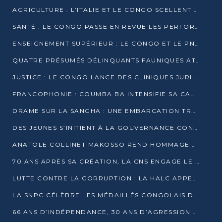
AGRICULTURE : L’ITALIE ET LE CONGO SCELLENT UN PARTENARIAT POUR UNE PRODUCTION LOCALE DURABLE
SANTÉ : LE CONGO PASSE EN REVUE LES PERFORMANCES DE SES HÔPITAUX À MI-PARCOURS
ENSEIGNEMENT SUPÉRIEUR : LE CONGO ET LE PNUD VEULENT RAPPROCHER LA FORMATION UNIVERSITAIRE DES BESOINS DU MARCHÉ DE L’EMPLOI
QUATRE PRÉSUMÉS DÉLINQUANTS FAUNIQUES ATTENDUS DEVANT LA JUSTICE POUR TRAFIC D’IVOIRE
JUSTICE : LE CONGO LANCE DES CLINIQUES JURIDIQUES POUR RAPPROCHER LE DROIT DES CITOYENS
FRANCOPHONIE : COUMBA BA INTENSIFIE SA CAMPAGNE POUR LA SUCCESSION À LA TÊTE DE L’OIF
DRAME SUR LA SANGHA : UNE EMBARCATION TRANSPORTANT DES FIDÈLES DE « NZAMBÉ YA L’HUILE » FAIT NAUFRAGE À OUESSO
DES JEUNES S’INITIENT À LA GOUVERNANCE CONTINENTALE À BRAZZAVILLE
ANATOLE COLLINET MAKOSSO REND HOMMAGE À JEAN-PAUL PIGASSE
70 ANS APRÈS SA CRÉATION, LA CNS ENGAGE LE VIRAGE DE LA DIGITALISATION
LUTTE CONTRE LA CORRUPTION : LA HALC APPELLE À PASSER DES DISCOURS AUX ACTES
LA SNPC CÉLÈBRE LES MÉDAILLÉS CONGOLAIS DES OLYMPIADES PANAFRICAINES DE MATHÉMATIQUES 2026
66 ANS D’INDÉPENDANCE, 30 ANS D’AGRESSION RWANDAISE : 4 PRÉSIDENCES, UN ÉCHEC COLLECTIF