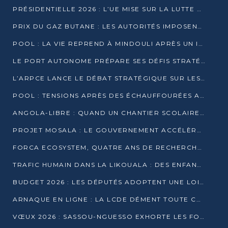
PRÉSIDENTIELLE 2026 : L’UE MISE SUR LA LUTTE CONTRE LA DÉSINFORMATION
PRIX DU GAZ BUTANE : LES AUTORITÉS IMPOSENT LE RESPECT DES PRIX RÉGLEMENTÉS
POOL : LA VIE REPREND À MINDOULI APRÈS UN INCIDENT ARMÉ SUR LA RN1
LE PORT AUTONOME PRÉPARE SES DÉFIS STRATÉGIQUES DE 2026
L’ARPCE LANCE LE DÉBAT STRATÉGIQUE SUR LES DONNÉES, L’IA ET LA FINANCE NUMÉRIQUE AU CONGO
POOL : TENSIONS APRÈS DES ÉCHAUFFOURÉES ARMÉES ENTRE DGSP ET EX-MILICIENS NINJA
ANGOLA-LIBRE : QUAND UN CHANTIER SCOLAIRE DEVIENT LE MIROIR D’UN CONGO EN MOUVEMENT
PROJET MOSALA : LE GOUVERNEMENT ACCÉLÈRE L’INSERTION DES JEUNES EN 2026
FORCA ECOSYSTEM, QUATRE ANS DE RECHERCHE DE TERRAIN AVANT UN LANCEMENT OFFICIEL EN 2026
TRAFIC HUMAIN DANS LA LIKOUALA : DES ENFANTS AUTOCHTONES RÉDUITS AU TRAVAIL FORCÉ
BUDGET 2026 : LES DÉPUTÉS ADOPTENT UNE LOI DES FINANCES DE PLUS DE 2500 MILLIARDS FCFA
ARNAQUE EN LIGNE : LA LCDE DÉMENT TOUTE CAMPAGNE DE RECRUTEMENT
VŒUX 2026 : SASSOU-NGUESSO EXHORTE LES FORCES VIVES À RENFORCER L’UNITÉ