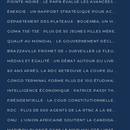
POINTE-NOIRE : LE PAPN ÉVALUE LES AVANCÉES DU MÔLE EST
ÉNERGIE : UN RAPPORT STRATÉGIQUE POUR ACCÉLÉRER LA TRANSITION AU CONGO
DÉPARTEMENT DES PLATEAUX : BOUEMBA, UN VIVIER ÉCONOMIQUE PRÊT À EXPLOSER
GOMA TSÉ-TSÉ : PLUS DE 50 JEUNES FILLES MÈRES SENSIBILISÉES À LA SANTÉ SEXUELLE
QUALIF AU MONDIAL : LE GOUVERNEMENT DÉCLARE LA JOURNÉE DU 1ER AVRIL 2026 CHÔMÉE ET PAYÉE
BRAZZAVILLE PROMET DE « SURVEILLER LE FLEUVE » APRÈS LA QUALIFICATION DE LA RDC AU MONDIAL
MÉDIAS ET ÉGALITÉ : UN DÉBAT AUTOUR DU LIVRE « CES FEMMES QUI REPRENNENT LE POUVOIR SUR LEUR VIE »
60 ANS APRÈS, LA RDC RETROUVE LA COUPE DU MONDE
CONGO TERMINAL FORME PLUS DE 100 ÉTUDIANTS AUX TECHNIQUES D’EMBAUCHE
INTELLIGENCE ÉCONOMIQUE : PATRICE PASSY THÉORISE UNE STRATÉGIE ADAPTÉE AUX CONTEXTES FRAGMENTÉS
PRÉSIDENTIELLE : LA COUR CONSTITUTIONNELLE CONFIRME LA VICTOIRE DE SASSOU NGUESSO AVEC 94,90 % DES SUFFRAGES
RDC : PLUS DE 500 AGENTS DE LA RTNC À LA RETRAITE, UNE PAGE SE TOURNE
ONU : L’UNION AFRICAINE SOUTIENT LA CANDIDATURE DE MACKY SALL
MADIBOU PLONGÉ DANS LE NOIR MALGRÉ L’INSTALLATION D’UN NOUVEAU TRANSFORMATEUR