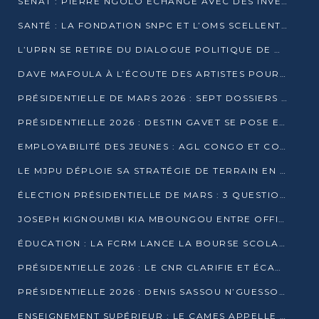
SÉNAT : PIERRE NGOLO ÉCHANGE AVEC DES INVESTISSEURS DU NUMÉRIQUE
SANTÉ : LA FONDATION SNPC ET L’OMS SCELLENT UN PARTENARIAT STRATÉGIQUE DE TROIS ANS
L’UPRN SE RETIRE DU DIALOGUE POLITIQUE DE DJAMBALA : TENSIONS DANS LE PRÉ-ÉLECTORAL CONGOLAIS
DAVE MAFOULA À L’ÉCOUTE DES ARTISTES POUR REDÉFINIR SA POLITIQUE CULTURELLE
PRÉSIDENTIELLE DE MARS 2026 : SEPT DOSSIERS DE CANDIDATURE ENREGISTRÉS À LA CLÔTURE DES DÉPÔTS
PRÉSIDENTIELLE 2026 : DESTIN GAVET SE POSE EN CANDIDAT DU « RAS-LE-BOL »
EMPLOYABILITÉ DES JEUNES : AGL CONGO ET CONGO TERMINAL S’ALLIENT À UCAC-ICAM
LE MJPU DÉPLOIE SA STRATÉGIE DE TERRAIN EN FAVEUR DE DSN
ÉLECTION PRÉSIDENTIELLE DE MARS : 3 QUESTIONS À UN EXPERT CONGOLAIS DE LA CYBERSÉCURITÉ
JOSEPH KIGNOUMBI KIA MBOUNGOU ENTRE OFFICIELLEMENT EN COURSE POUR LA PRÉSIDENTIELLE
ÉDUCATION : LA FCRM LANCE LA BOURSE SCOLAIRE FRANCINE-NTOUMI POUR PROMOUVOIR LES FILIÈRES SCIENTIFIQUES
PRÉSIDENTIELLE 2026 : LE CNR CLARIFIE ET ÉCARTE LA CANDIDATURE DU PASTEUR NTUMI
PRÉSIDENTIELLE 2026 : DENIS SASSOU N’GUESSO ANNONCE OFFICIELLEMENT SA CANDIDATURE
ENSEIGNEMENT SUPÉRIEUR : LE CAMES APPELLE À UNE UNIVERSITÉ AFRICAINE AXÉE SUR L’EMPLOYABILITÉ