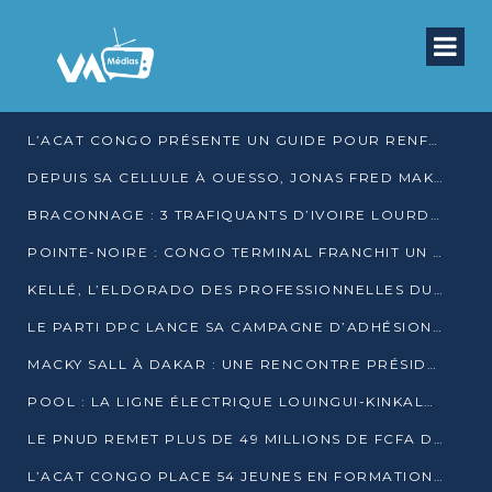
L’ACAT CONGO PRÉSENTE UN GUIDE POUR RENFORCER LES GARANTIES JUDICIAIRES EN GARDE À VUE
DEPUIS SA CELLULE À OUESSO, JONAS FRED MAKITA DÉNONCE CE QU’IL QUALIFIE DE DÉNI DE JUSTICE
BRACONNAGE : 3 TRAFIQUANTS D’IVOIRE LOURDEMENT CONDAMNÉS À DJAMBALA
POINTE-NOIRE : CONGO TERMINAL FRANCHIT UN CAP HISTORIQUE AVEC 99 MOUVEMENTS/HEURE
KELLÉ, L’ELDORADO DES PROFESSIONNELLES DU SEXE
LE PARTI DPC LANCE SA CAMPAGNE D’ADHÉSIONS ET VEUT STRUCTURER SA PRÉSENCE DANS LES 15 DÉPARTEMENTS
MACKY SALL À DAKAR : UNE RENCONTRE PRÉSIDENTIELLE QUI DIVISE L’OPINION SÉNÉGALAISE
POOL : LA LIGNE ÉLECTRIQUE LOUINGUI-KINKALA-BOKO MISE EN SERVICE
LE PNUD REMET PLUS DE 49 MILLIONS DE FCFA D’ÉQUIPEMENTS POUR ACCÉLÉRER LA NUMÉRISATION DU SYSTÈME DE SANTÉ
L’ACAT CONGO PLACE 54 JEUNES EN FORMATION PROFESSIONNELLE