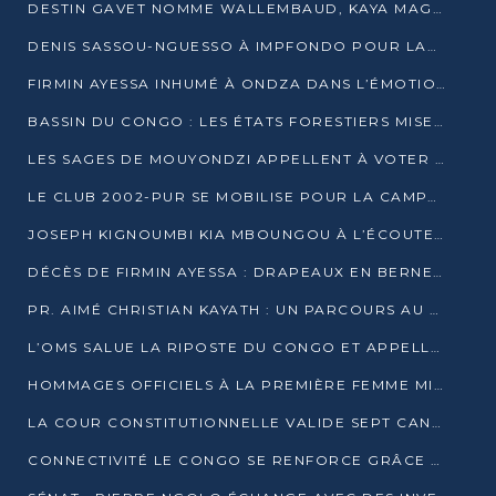
DESTIN GAVET NOMME WALLEMBAUD, KAYA MAGANE, BOUDZIKA ET MBOUSSA-ELLAH AUX COMMANDES DE SA CAMPAGNE
DENIS SASSOU-NGUESSO À IMPFONDO POUR LANCER LE CORRIDOR 13
FIRMIN AYESSA INHUMÉ À ONDZA DANS L’ÉMOTION ET LE RECUEILLEMENT
BASSIN DU CONGO : LES ÉTATS FORESTIERS MISENT SUR LES MARCHÉS CARBONE
LES SAGES DE MOUYONDZI APPELLENT À VOTER DENIS SASSOU-NGUESSO
LE CLUB 2002-PUR SE MOBILISE POUR LA CAMPAGNE
JOSEPH KIGNOUMBI KIA MBOUNGOU À L’ÉCOUTE DE TALANGAÏ
DÉCÈS DE FIRMIN AYESSA : DRAPEAUX EN BERNE LUNDI
PR. AIMÉ CHRISTIAN KAYATH : UN PARCOURS AU SERVICE DE LA RECHERCHE ET DE L’INNOVATION
L’OMS SALUE LA RIPOSTE DU CONGO ET APPELLE À DES RÉFORMES DURABLES
HOMMAGES OFFICIELS À LA PREMIÈRE FEMME MINISTRE DU CONGO
LA COUR CONSTITUTIONNELLE VALIDE SEPT CANDIDATURES POUR LA PRÉSIDENTIELLE
CONNECTIVITÉ LE CONGO SE RENFORCE GRÂCE AU CÂBLE 2AFRICA