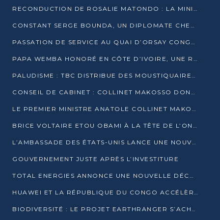
RECONDUCTION DE ROSALIE MATONDO : LA MINISTRE PROMET D’ACCÉLÉRER LE TRAITEMENT DES DOSSIERS ET DE RELEVER DE NOUVEAUX DÉFIS
CONSTANT SERGE BOUNDA, UN DIPLOMATE CHEVRONNÉ AUX COMMANDES DES AFFAIRES ÉTRANGÈRES
PASSATION DE SERVICE AU QUAI D’ORSAY CONGOLAIS : GAKOSSO PASSE LE FLAMBEAU À BOUNDA
PAPA WEMBA HONORÉ EN CÔTE D’IVOIRE, UNE RUE PORTE DÉSORMAIS SON NOM
PALUDISME : TBC DISTRIBUE DES MOUSTIQUAIRES DANS DEUX CSI DE BRAZZAVILLE
CONSEIL DE CABINET : COLLINET MAKOSSO DONNE SES DERNIÈRES ORIENTATIONS
LE PREMIER MINISTRE ANATOLE COLLINET MAKOSSO DÉMISSIONNE AVEC SON GOUVERNEMENT
BRICE VOLTAIRE ETOU OBAMI À LA TÊTE DE L’ONEC-C POUR TROIS ANS
L’AMBASSADE DES ÉTATS-UNIS LANCE UNE NOUVELLE COHORTE DU PROGRAMME ACCESS MICRO-SCHOLARSHIP
GOUVERNEMENT JUSTE APRÈS L’INVESTITURE
TOTAL ENERGIES ANNONCE UNE NOUVELLE DÉCOUVERTE D’HYDROCARBURES SUR LE PERMIS MOHO AU LARGE DU CONGO
HUAWEI ET LA RÉPUBLIQUE DU CONGO ACCÉLÈRENT LEUR PARTENARIAT
BIODIVERSITÉ : LE PROJET EARTHRANGER S’ACHÈVE, MAIS LES DÉFIS DEMEURENT