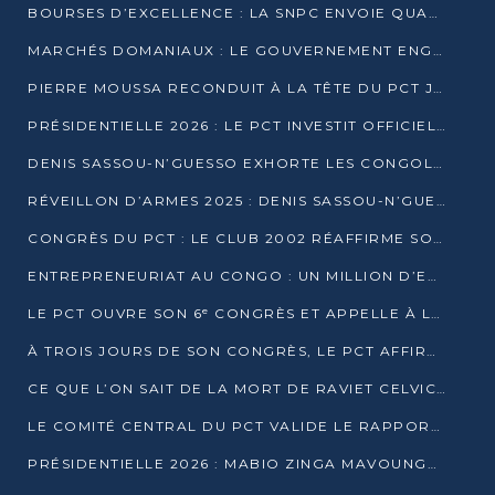
BOURSES D’EXCELLENCE : LA SNPC ENVOIE QUATRE NOUVEAUX TALENTS CONGOLAIS SE FORMER À BAKOU
MARCHÉS DOMANIAUX : LE GOUVERNEMENT ENGAGE LA STRUCTURATION DES TAXES D’ASSAINISSEMENT
PIERRE MOUSSA RECONDUIT À LA TÊTE DU PCT JUSQU’EN 2031
PRÉSIDENTIELLE 2026 : LE PCT INVESTIT OFFICIELLEMENT DENIS SASSOU NGUESSO
DENIS SASSOU-N’GUESSO EXHORTE LES CONGOLAIS À L’UNITÉ ET AU FAIR-PLAY DÉMOCRATIQUE EN 2026
RÉVEILLON D’ARMES 2025 : DENIS SASSOU-N’GUESSO GARANTIT DES ÉLECTIONS 2026 PAISIBLES ET SÉCURISÉES
CONGRÈS DU PCT : LE CLUB 2002 RÉAFFIRME SON SOUTIEN À DENIS SASSOU-N’GUESSO POUR 2026
ENTREPRENEURIAT AU CONGO : UN MILLION D’EUROS POUR FINANCER LES STARTUPS DÈS 2026
LE PCT OUVRE SON 6ᵉ CONGRÈS ET APPELLE À LA CANDIDATURE DE DENIS SASSOU NGUESSO
À TROIS JOURS DE SON CONGRÈS, LE PCT AFFIRME AVOIR ATTEINT TOUS SES OBJECTIFS
CE QUE L’ON SAIT DE LA MORT DE RAVIET CELVIC N’TSIANTSIE
LE COMITÉ CENTRAL DU PCT VALIDE LE RAPPORT DU CONGRÈS ET SOUTIENT DENIS SASSOU N’GUESSO
PRÉSIDENTIELLE 2026 : MABIO ZINGA MAVOUNGOU DÉCLARE SA CANDIDATURE ET CHARGE LE BILAN DU PCT