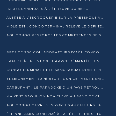
131 066 CANDIDATS À L’ÉPREUVE DU BEPC
ALERTE À L’ESCROQUERIE SUR LA PRÉTENDUE VENTE DE PARCELLES AFAT
MÔLE EST : CONGO TERMINAL RELÈVE LE DÉFI TECHNIQUE DES SABLES BITUMINEUX
AGL CONGO RENFORCE LES COMPÉTENCES DE SES ÉQUIPES AVEC LA CERTIFICATION CACES® R483
PRÈS DE 200 COLLABORATEURS D’AGL CONGO EN FORMATION JUSQU’EN JUILLET
FRAUDE À LA SIMBOX : L’ARPCE DÉMANTÈLE UN RÉSEAU UTILISANT DES CARTES SIM OUGANDAISES
CONGO TERMINAL ET LE SAMU SOCIAL POINTE-NOIRE RENOUVELLENT LEUR PARTENARIAT EN FAVEUR DES JEUNES VULNÉRABLES
ENSEIGNEMENT SUPÉRIEUR : L’UNICEF VEUT RENFORCER LA RECHERCHE SUR LES QUESTIONS DE L’ENFANCE
CARBURANT : LE PARADOXE D’UN PAYS PÉTROLIER CONFRONTÉ À DES PÉNURIES RÉCURRENTES
MAIXENT RAOUL OMINGA ÉLEVÉ AU RANG DE CHEVALIER DE L’ORDRE DE L’AMITIÉ ENTRE LA RUSSIE ET LE CONGO
AGL CONGO OUVRE SES PORTES AUX FUTURS TALENTS DE LA LOGISTIQUE
ÉTIENNE PAKA CONFIRMÉ À LA TÊTE DE L’INSTITUT GÉOGRAPHIQUE NATIONAL