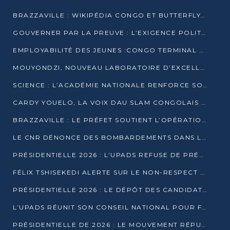
BRAZZAVILLE : WIKIPÉDIA CONGO ET BUTTERFLY SCELLENT UN PARTENARIAT POUR STRUCTURER LE BÉNÉVOLAT NUMÉRIQUE
GOUVERNER PAR LA PREUVE : L’EXIGENCE POLITIQUE DU XXIᵉ SIÈCLE
EMPLOYABILITÉ DES JEUNES :CONGO TERMINAL S’ALLIE À L’ESCIC POUR RAPPROCHER L’ÉCOLE DU TERRAIN
MOUYONDZI, NOUVEAU LABORATOIRE D’EXCELLENCE PÉDAGOGIQUE AVEC L’ENFICE
SCIENCE : L’ACADÉMIE NATIONALE RENFORCE SON ÉQUIPE ET TRACE SA FEUILLE DE ROUTE 2026
CARDY YOUELO, LA VOIX DAU SLAM CONGOLAIS QUI INTERPELLE LE MONDE
BRAZZAVILLE : LE PRÉFET SOUTIENT L’OPÉRATION « ZÉRO KULUNA » ET APPELLE À LA VIGILANCE CITOYENNE
LE CNR DÉNONCE DES BOMBARDEMENTS DANS LE POOL ET ACCUSE LE GOUVERNEMENT
PRÉSIDENTIELLE 2026 : L’UPADS REFUSE DE PRÉSENTER UN CANDIDAT ET DÉNONCE UN PROCESSUS NON CRÉDIBLE
FÉLIX TSHISEKEDI ALERTE SUR LE NON-RESPECT DES ENGAGEMENTS DE PAIX APRÈS SA RENCONTRE AVEC D. SASSOU-NGUESSO
PRÉSIDENTIELLE 2026 : LE DÉPÔT DES CANDIDATURES OUVERT DU 29 JANVIER AU 12 FÉVRIER
L’UPADS RÉUNIT SON CONSEIL NATIONAL POUR FIXER SA LIGNE POLITIQUE À DEUX MOIS DE LA PRÉSIDENTIELLE
PRÉSIDENTIELLE DE 2026 : LE MOUVEMENT RÉPUBLICAIN DÉNONCE UNE CONVOCATION ÉLECTORALE « OPAQUE ET PRÉCIPITÉE »