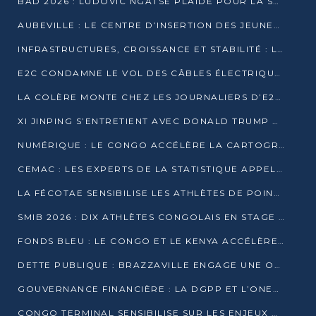
BAD 2026 : LUDOVIC NGATSÉ PLAIDE POUR LA SOUVERAINETÉ FINANCIÈRE AFRICAINE
AUBEVILLE : LE CENTRE D’INSERTION DES JEUNES PRÊT À OUVRIR SES PORTES
INFRASTRUCTURES, CROISSANCE ET STABILITÉ : LA GUINÉE AFFÛTE SES AMBITIONS
E2C CONDAMNE LE VOL DES CÂBLES ÉLECTRIQUES APRÈS UNE VIDÉO VIRALE
LA COLÈRE MONTE CHEZ LES JOURNALIERS D’E2C QUI DÉNONCENT 20 ANS DE PRÉCARITÉ
XI JINPING S’ENTRETIENT AVEC DONALD TRUMP À BEIJING
NUMÉRIQUE : LE CONGO ACCÉLÈRE LA CARTOGRAPHIE DE SES INFRASTRUCTURES DIGITALES
CEMAC : LES EXPERTS DE LA STATISTIQUE APPELLENT À RENFORCER LA SÉCURISATION DES DONNÉES
LA FÉCOTAE SENSIBILISE LES ATHLÈTES DE POINTE-NOIRE À L’HYGIÈNE ALIMENTA
SMIB 2026 : DIX ATHLÈTES CONGOLAIS EN STAGE AU KENYA
FONDS BLEU : LE CONGO ET LE KENYA ACCÉLÈRENT LA MOBILISATION DES FINANCEMENTS
DETTE PUBLIQUE : BRAZZAVILLE ENGAGE UNE OPÉRATION DE RACHAT DE 575 MILLIONS DE DOLLARS
GOUVERNANCE FINANCIÈRE : LA DGPP ET L’ONEC-C VERS UN PARTENARIAT POUR ASSAINIR LES ENTREPRISES PUBLIQUES
CONGO TERMINAL SENSIBILISE SUR LES ENJEUX DE LA SANTÉ MENTALE EN