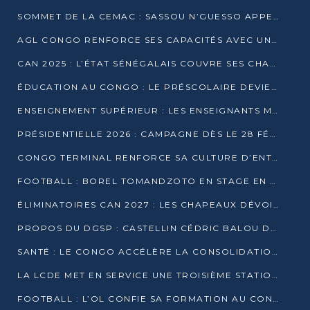
SOMMET DE LA CEMAC : SASSOU N’GUESSO APPELLE À LA VIGILANCE FACE AUX RISQUES ÉCONOMIQUES
AGL CONGO RENFORCE SES CAPACITÉS AVEC UNE GRUE DE 250 TONNES
CAN 2025 : L’ÉTAT SÉNÉGALAIS COUVRE SES CHAMPIONS D’AFRIQUE DE RÉCOMPENSES EXCEPTIONNELLES
ÉDUCATION AU CONGO : LE PRÉSCOLAIRE DEVIENT OBLIGATOIRE, LE BTS CONSACRÉ DIPLÔME D’ÉTAT
ENSEIGNEMENT SUPÉRIEUR : LES ENSEIGNANTS MAINTIENNENT LA GRÈVE ET EXIGENT UN ACCORD ÉCRIT AVEC L’ÉTAT
PRÉSIDENTIELLE 2026 : CAMPAGNE DÈS LE 28 FÉVRIER, SCRUTIN LES 12 ET 15 MARS
CONGO TERMINAL RENFORCE SA CULTURE D’ENTREPRISE AVEC LE PROGRAMME « WIN TOGETHER »
FOOTBALL : BOREL TOMANDZOTO EN STAGE EN ESPAGNE AVEC POLISSYA FC
ÉLIMINATOIRES CAN 2027 : LES CHAPEAUX DÉVOILÉS, LE CONGO FIXÉ SUR SON SORT
PROPOS DU DGSP : CASTELLIN CÉDRIC BALOU DÉNONCE DES PROPOS INTIMIDANTS
SANTÉ : LE CONGO ACCÉLÈRE LA CONSOLIDATION DE L’OFFRE DE SOINS
LA LCDE MET EN SERVICE UNE TROISIÈME STATION D’EAU POTABLE À MFILOU
FOOTBALL : L’OL CONFIE SA FORMATION AU CONGOLAIS CHRISTIAN BASSILA