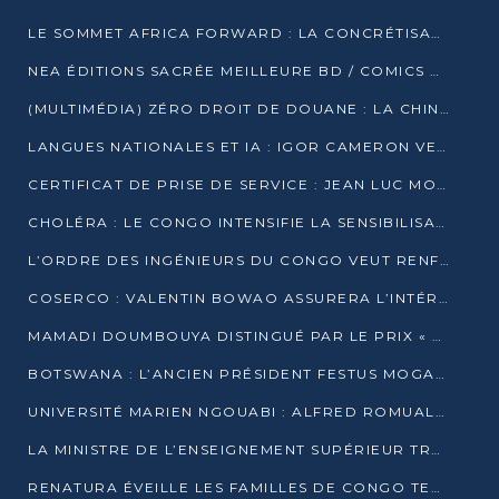
LE SOMMET AFRICA FORWARD : LA CONCRÉTISATION DE PARTENARIATS ÉQUILIBRÉS ET TOURNÉS VERS L’AVENIR ENTRE LE CONTINENT AFRICAIN ET LA FRANCE
NEA ÉDITIONS SACRÉE MEILLEURE BD / COMICS D’AFRIQUE AU KENYA
(MULTIMÉDIA) ZÉRO DROIT DE DOUANE : LA CHINE ET L’AFRIQUE VERS UNE PROXIMITÉ SANS PRÉCÉDENT (PAPIER GÉNÉRAL)
LANGUES NATIONALES ET IA : IGOR CAMERON VEUT ARRIMER LA STRATÉGIE IA À LA LOI SUR LA RECHERCHE
CERTIFICAT DE PRISE DE SERVICE : JEAN LUC MOUTHOU DÉMENT UNE « FAKE NEWS »
CHOLÉRA : LE CONGO INTENSIFIE LA SENSIBILISATION AU MARCHÉ DE TALANGAÏ
L’ORDRE DES INGÉNIEURS DU CONGO VEUT RENFORCER L’ÉTHIQUE ET LA CRÉDIBILITÉ DE LA PROFESSION
COSERCO : VALENTIN BOWAO ASSURERA L’INTÉRIM À LA TÊTE DU BUREAU EXÉCUTIF NATIONAL
MAMADI DOUMBOUYA DISTINGUÉ PAR LE PRIX « SUPER GRAND BÂTISSEUR BABACAR N’DIAYE »
BOTSWANA : L’ANCIEN PRÉSIDENT FESTUS MOGAE EST MORT À 86 ANS
UNIVERSITÉ MARIEN NGOUABI : ALFRED ROMUALD NGUYA POATY SOUTIENT UNE THÈSE SUR LE PARADOXE DE LA CROISSANCE EN ZONE CEMAC
LA MINISTRE DE L’ENSEIGNEMENT SUPÉRIEUR TRACE SA FEUILLE DE ROUTE
RENATURA ÉVEILLE LES FAMILLES DE CONGO TERMINAL À LA PROTECTION DE L’ENVIRONNEMENT