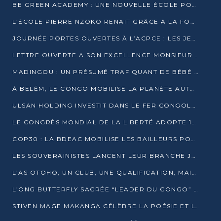
BE GREEN ACADEMY : UNE NOUVELLE ÉCOLE POUR LES MÉTIERS DE L’ÉCOLOGIE À POINTE-NOIRE
L’ÉCOLE PIERRE NZOKO RENAIT GRÂCE À LA FONDATION MUCODEC
JOURNÉE PORTES OUVERTES À L’ACPCE : LES JEUNES EN IMMERSION DANS L’ENTREPRISE
LETTRE OUVERTE A SON EXCELLENCE MONSIEUR DENIS SASSOU NGUESSO, PRESIDENT DE LAREPUBLIQUE DU CONGO
MADINGOU : UN PRÉSUMÉ TRAFIQUANT DE BÉBÉ CHIMPANZÉ FIXÉ SUR SON SORT LE 20 NOVEMBRE
À BELÉM, LE CONGO MOBILISE LA PLANÈTE AUTOUR DU FONDS BLEU POUR LE BASSIN DU CONGO
ULSAN HOLDING INVESTIT DANS LE FER CONGOLAIS
LE CONGRÈS MONDIAL DE LA LIBERTÉ ADOPTE 14 RÉSOLUTIONS HISTORIQUES
COP30 : LA BDEAC MOBILISE LES BAILLEURS POUR LE FONDS BLEU DU BASSIN DU CONGO
LES SOUVERAINISTES LANCENT LEUR BRANCHE JEUNE À BRAZZAVILLE
L’AS OTOHO, UN CLUB, UNE QUALIFICATION, MAIS ENCORE DES DOUTES
L’ONG BUTTERFLY SACRÉE “LEADER DU CONGO” AU PRIX D’EXCELLENCE 2025
STIVEN MAGE MAKANGA CÉLÈBRE LA POÉSIE ET L’HUMAIN AVEC SON RECUEIL “HECTARE”