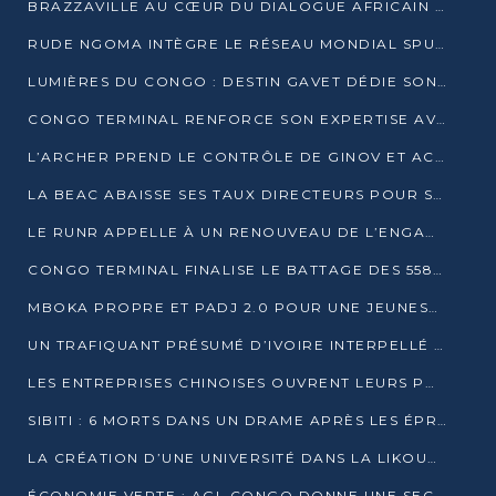
BRAZZAVILLE AU CŒUR DU DIALOGUE AFRICAIN SUR LES OBJECTIFS DE DÉVELOPPEMENT DURABLE
RUDE NGOMA INTÈGRE LE RÉSEAU MONDIAL SPUTNIK PRO APRÈS UNE FORMATION À MOSCOU
LUMIÈRES DU CONGO : DESTIN GAVET DÉDIE SON PRIX À L’UNITÉ NATIONALE ET À LA JEUNESSE
CONGO TERMINAL RENFORCE SON EXPERTISE AVEC NEUF NOUVEAUX FORMATEURS EN ENGINS PORTUAIRES
L’ARCHER PREND LE CONTRÔLE DE GINOV ET ACCÉLÈRE SON VIRAGE NUMÉRIQUE
LA BEAC ABAISSE SES TAUX DIRECTEURS POUR SOUTENIR LA CROISSANCE EN ZONE CEMAC
LE RUNR APPELLE À UN RENOUVEAU DE L’ENGAGEMENT MILITANT
CONGO TERMINAL FINALISE LE BATTAGE DES 558 PIEUX DU FUTUR QUAI DU MÔLE EST
MBOKA PROPRE ET PADJ 2.0 POUR UNE JEUNESSE PLUS AUTONOME
UN TRAFIQUANT PRÉSUMÉ D’IVOIRE INTERPELLÉ À DOLISIE
LES ENTREPRISES CHINOISES OUVRENT LEURS PORTES AUX JEUNES DIPLÔMÉS
SIBITI : 6 MORTS DANS UN DRAME APRÈS LES ÉPREUVES DU BEPC
LA CRÉATION D’UNE UNIVERSITÉ DANS LA LIKOUALA AU CŒUR D’UNE RÉFLEXION NATIONALE
ÉCONOMIE VERTE : AGL CONGO DONNE UNE SECONDE VIE À SES DÉCHETS INDUSTRIELS