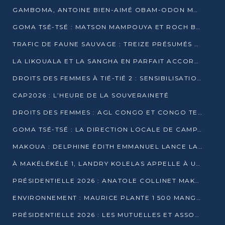
GAMBOMA, ANTOINE BIEN-AIMÉ OBAM-ODON MOBILISE LES 32 148 ÉLECTEURS EN FAVEUR DE DENIS SASSOU NGUESSO
GOMA TSÉ-TSÉ : MATSON MAMPOUYA ET ROCH BREDIN BISSALA NKOUNKOU EN CAMPAGNE DE PROXIMITÉ
TRAFIC DE FAUNE SAUVAGE : TREIZE PRÉSUMÉS TRAFIQUANTS INTERPELLÉS AU CONGO EN 2025
LA LIKOUALA ET LA SANGHA EN PARFAIT ACCORD AVEC LE PROJET DE SOCIÉTÉ DU CANDIDAT DENIS SASSOU-N’GUESSO
DROITS DES FEMMES À TIÉ-TIÉ 2 : SENSIBILISATION ET PÉDAGOGIE SUR LE DROIT DE VOTE
CAP2026 : L’HEURE DE LA SOUVERAINETÉ
DROITS DES FEMMES : AGL CONGO ET CONGO TERMINAL METTENT EN AVANT LE LEADERSHIP FÉMININ
GOMA TSÉ-TSÉ : LA DIRECTION LOCALE DE CAMPAGNE INTENSIFIE LA SENSIBILISATION DANS LES VILLAGES
MAKOUA : DELPHINE ÉDITH EMMANUEL LANCE LA CAMPAGNE POUR DENIS SASSOU-N’GUESSO
À MAKÉLÉKÉLÉ 1, LANDRY KOLELAS APPELLE À UNE MOBILISATION MASSIVE EN FAVEUR DE DENIS SASSOU-N’GUESSO
PRÉSIDENTIELLE 2026 : ANATOLE COLLINET MAKOSSO DÉFEND LE PROJET DE SOCIÉTÉ DE DENIS SASSOU NGUESSO
ENVIRONNEMENT : MAURICE PLANTE 1 500 MANGROVES POUR HONORER WANGARI MAATHAI
PRÉSIDENTIELLE 2026 : LES MUTUELLES ET ASSOCIATIONS S’IMPLIQUENT DANS LA CAMPAGNE ÉLECTORALE À TIÉ-TIÉ 2 (POINTE-NOIRE)