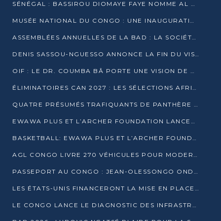
SÉNÉGAL : BASSIROU DIOMAYE FAYE NOMME AL AMINOU LÔ PREMIER MINISTRE
MUSÉE NATIONAL DU CONGO : UNE INAUGURATION PORTEUSE D’ESPOIR POUR LA CULTURE
ASSEMBLÉES ANNUELLES DE LA BAD : LA SOCIÉTÉ CIVILE CONGOLAISE À LA RECHERCHE DE PARTENAIRES POUR SES PROJETS
DENIS SASSOU-NGUESSO ANNONCE LA FIN DU VISA POUR LES AFRICAINS EN 2027
OIF : LE DR. COUMBA BÂ PORTE UNE VISION DE DIALOGUE, DE STABILITÉ ET DE RÉFORME À LA TÊTE
ÉLIMINATOIRES CAN 2027 : LES SÉLECTIONS AFRICAINES CONNAISSENT LEURS ADVERSAIRES
QUATRE PRÉSUMÉS TRAFIQUANTS DE PANTHÈRE ARRÊTÉS À EWO
EWAWA PLUS ET L’ARCHER FOUNDATION LANCENT UN CAMP DE BASKET POUR LES JEUNES À BRAZZAVILLE
BASKETBALL: EWAWA PLUS ET L’ARCHER FOUNDATION LANCENT UN CAMP POUR LES JEUNES
AGL CONGO LIVRE 270 VÉHICULES POUR MODERNISER LE TRANSPORT URBAIN
PASSEPORT AU CONGO : JEAN-OLESSONGO ONDAYE VEUT METTRE FIN AUX LENTEURS ADMINISTRATIVES
LES ÉTATS-UNIS FINANCERONT LA MISE EN PLACE DE JUSQU’À 50 CLINIQUES DE LUTTE CONTRE L’EBOLA
LE CONGO LANCE LE DIAGNOSTIC DES INFRASTRUCTURES SPORTIVES DU COMPLEXE DE KINTÉLÉ