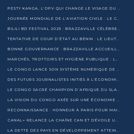
PESTY KANGA, L’OPV QUI CHANGE LE VISAGE DU REPORTAGE AU CONGO
JOURNÉE MONDIALE DE L’AVIATION CIVILE : LE CONGO MISE SUR L’INNOVATION ET LA SÉCURITÉ
BILILI BD FESTIVAL 2025 : BRAZZAVILLE CÉLÈBRE DIX ANS DE CRÉATION GRAPHIQUE AFRICAINE
TENTATIVE DE COUP D’ÉTAT AU BÉNIN : LE LIEUTENANT-COLONEL TIGRI S’AUTOPROCLAME CHEF D’UN COMITÉ MILITAIRE
BONNE GOUVERNANCE : BRAZZAVILLE ACCUEILLE LES PREMIÈRES JOURNÉES CONGOLAISES DE L’ÉVALUATION
MARCHÉS, TROTTOIRS ET HYGIÈNE PUBLIQUE : LE GOUVERNEMENT DURCIT LE TON
LE CONGO LANCE SON SYSTÈME NUMÉRIQUE DE VÉRIFICATION DU BOIS
DES FUTURS JOURNALISTES INITIÉS À L’ÉCONOMIE BLEUE DURABLE
LE CONGO SACRÉ CHAMPION D’AFRIQUE DU SLAM 2025
LA VISION DU CONGO AXÉE SUR UNE ÉCONOMIE BAS CARBONE AU RENDEZ-VOUS DE MONACO 2025
RECONNAISSANCE : HONNEUR À PARIS POUR MAIXENT RAOUL OMINGA
CANAL+ RELANCE LA CHAÎNE CAN ET DÉVOILE UNE OFFRE EXCEPTIONNELLE POUR DÉCEMBRE
LA DETTE DES PAYS EN DÉVELOPPEMENT ATTEINT UN SOMMET HISTORIQUE ENTRE 2022 ET 2024