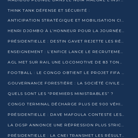
THINK TANK DÉFENSE ET SÉCURITÉ :
ANTICIPATION STRATÉGIQUE ET MOBILISATION CITOYENNE POUR NOTRE SOUVERAINETÉ NATIONALE
HENRI DJOMBO À L’HONNEUR POUR LA JOURNÉE MONDIALE DU THÉÂTRE
PRÉSIDENTIELLE : DESTIN GAVET REJETTE LES RÉSULTATS ET APPELLE À UN DIALOGUE NATIONAL
ENSEIGNEMENT : L’ENFICE LANCE LE RECRUTEMENT DE SA PREMIÈRE PROMOTION DE PROFESSEURS DES ÉCOLES
AGL MET SUR RAIL UNE LOCOMOTIVE DE 83 TONNES À POINTE-NOIRE
FOOTBALL : LE CONGO OBTIENT LE PROJET FIFA ARENA POUR SES 15 DÉPARTEMENTS
GOUVERNANCE FORESTIÈRE : LA SOCIÉTÉ CIVILE CONGOLAISE AFFICHE SES PRIORITÉS POUR 2026
QUELS SONT LES “PREMIERS MINISTRABLES” ?
CONGO TERMINAL DÉCHARGE PLUS DE 900 VÉHICULES EN QUELQUES HEURES
PRÉSIDENTIELLE : DAVE MAFOULA CONTESTE LES RÉSULTATS PROVISOIRES
LA DGSP ANNONCE UNE RÉPRESSION PLUS STRICTE CONTRE LES MOTO-TAXIS
PRÉSIDENTIELLE : LA CNEI TRANSMET LES RÉSULTATS PROVISOIRES À LA COUR CONSTITUTIONNELLE