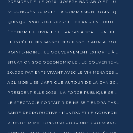
PRÉSIDENTIELLE 2026 : JOSEPH BADIABIO ET L’UDH-YUKI JOUENT LA PRUDENCE
6ᵉ CONGRÈS DU PCT : LA COMMISSION LOGISTIQUE ASSURE LA DISTRIBUTION DES KITS
QUINQUENNAT 2021-2026 : LE BILAN « EN TOUTE TRANSPARENCE » PRÉSENTÉ À LA PRESSE
ÉCONOMIE FLUVIALE : LE PABPS ADOPTE UN BUDGET 2026 DE PLUS DE 2,7 MILLIARDS FCFA
LE LYCÉE DENIS SASSOU N’GUESSO D’ABALA DOTÉ D’UNE SALLE MULTIMÉDIA
POINTE-NOIRE : LE GOUVERNEMENT EXHORTE À UN USAGE RESPONSABLE DU NOUVEAU MATÉRIEL MUNICIPAL
SITUATION SOCIOÉCONOMIQUE : LE GOUVERNEMENT INTERPELLÉ DEVANT LE SÉNAT
20.000 PATIENTS VIVANT AVEC LE VIH MENACÉS D’ARRÊT DE TRAITEMENT
AGL MOBILISE L’AFRIQUE AUTOUR DE LA CAN 2025
PRÉSIDENTIELLE 2026 : LA FORCE PUBLIQUE SE PRÉPARE À SÉCURISER LE SCRUTIN
LE SPECTACLE FORFAIT RIRE NE SE TIENDRA PAS LE 1ER JANVIER
SANTÉ REPRODUCTIVE : L’UNFPA ET LE GOUVERNEMENT AFFINENT LES PRIORITÉS DE 2026
PLUS DE 13 MILLIONS USD POUR UNE CROISSANCE VERTE ET SOUVERAINE
CONGO–HAND-BALL : LE TOURNOI DE COHÉSION ET DE FRATERNITÉ ALLUME SES LAMPIONS À BRAZZAVILLE