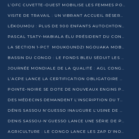
L’OFC CUVETTE-OUEST MOBILISE LES FEMMES POUR ACCUEILLIR LE PRÉSIDENT DE LA RÉPUBLIQUE
VISITE DE TRAVAIL : UN VIBRANT ACCUEIL RÉSERVÉ À DENIS SASSOU-N’GUESSO PAR L’ASSOCIATION « LES AMIS DE WOMO »
LÉKOUMOU : PLUS DE 900 ENFANTS AUTOCHTONES REÇOIVENT DES KITS SCOLAIRES GRÂCE À L’ESPACE OPOKO
PASCAL TSATY-MABIALA ÉLU PRÉSIDENT DU CONSEIL NATIONAL DE L’UPADS
LA SECTION 1-PCT MOUKOUNDZI NGOUAKA MOBILISE 100 000 FCFA POUR LE 6ᵉ CONGRÈS DU PARTI
BASSIN DU CONGO : LE FONDS BLEU SÉDUIT LES BAILLEURS À BELÉM
JOURNÉE MONDIALE DE LA QUALITÉ : AGL CONGO FORME ET SENSIBILISE LES JEUNES TALENTS
L’ACPE LANCE LA CERTIFICATION OBLIGATOIRE DES CONTRATS DE TRAVAIL DES TRANSPORTEURS
POINTE-NOIRE SE DOTE DE NOUVEAUX ENGINS POUR L’ASSAINISSEMENT ET L’ENTRETIEN ROUTIER
DES MÉDECINS DEMANDENT L’INSCRIPTION DU TRAITEMENT DU PIED-BOT DANS LES CURSUS UNIVERSITAIRES
DÉNIS SASSOU N’GUESSO INAUGURE L’USINE DE VALORISATION DU GAZ ASSOCIÉ
DENIS SASSOU-N’GUESSO LANCE UNE SÉRIE DE PROJETS DANS LE KOUILOU
AGRICULTURE : LE CONGO LANCE LES ZAP D’INONI ET YONO