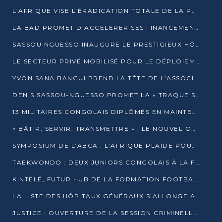
L’AFRIQUE VISE L’ÉRADICATION TOTALE DE LA POLIOMYÉLITE D’ICI 2026
LA BAD PROMET D’ACCÉLÉRER SES FINANCEMENTS AVEC LE MINISTÈRE DE L’ASSAINISSEMENT
SASSOU NGUESSO INAUGURE LE PRESTIGIEUX HÔTEL KEMPINSKI BRAZZAVILLE
LE SECTEUR PRIVÉ MOBILISÉ POUR LE DÉPLOIEMENT DE 19 MINI-CENTRALES SOLAIRES
YVON SANA BANGUI PREND LA TÊTE DE L’ASSOCIATION DES BANQUES CENTRALES AFRICAINES
DENIS SASSOU-NGUESSO PROMET LA « TRAQUE SANS RELÂCHE » DU GRAND BANDITISME
13 MILITAIRES CONGOLAIS DIPLÔMÉS EN MAINTENANCE INDUSTRIELLE APRÈS TROIS ANS DE FORMATION À L’UNIVERSITÉ MARIEN-NGOUABI
« BÂTIR, SERVIR, TRANSMETTRE » : LE NOUVEL OUVRAGE QUI INTERPELLE LES COLLECTIVITÉS
SYMPOSIUM DE L’ABCA : L’AFRIQUE PLAIDE POUR UN FINANCEMENT CLIMATIQUE ÉQUITABLE
TAEKWONDO : DEUX JUNIORS CONGOLAIS À LA FINALE D’OPEN SYRIES 2025 À ABIDJAN
KINTELÉ, FUTUR HUB DE LA FORMATION FOOTBALLISTIQUE AFRICAINE ?
LA LISTE DES HÔPITAUX GÉNÉRAUX S’ALLONGE AU CONGO
JUSTICE : OUVERTURE DE LA SESSION CRIMINELLE À BRAZZAVILLE AVEC 52 DOSSIERS AU RÔLE