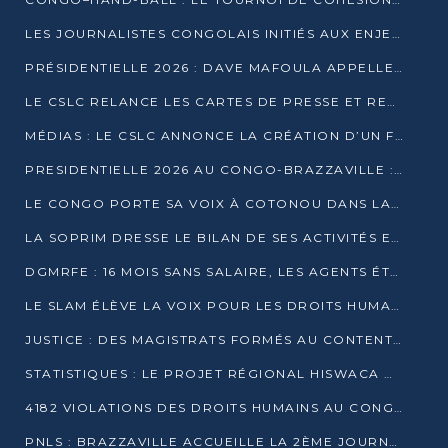
LES JOURNALISTES CONGOLAIS INITIÉS AUX ENJEUX DE L’ÉCONOMIE BLEUE
PRÉSIDENTIELLE 2026 : DAVE MAFOULA APPELLE LES CONGOLAIS À UN « NOUVEAU DÉPART »
LE CSLC RELANCE LES CARTES DE PRESSE ET RECONNAÎT OFFICIELLEMENT LES MÉDIAS EN LIGNE
MÉDIAS : LE CSLC ANNONCE LA CRÉATION D’UN FONDS D’APPUI À LA PRESSE
PRESIDENTIELLE 2026 AU CONGO-BRAZZAVILLE : UN CASTING ÉLARGI
LE CONGO PORTE SA VOIX À COTONOU DANS LA LUTTE CONTRE LA TUBERCULOSE
LA SOPRIM DRESSE LE BILAN DE SES ACTIVITÉS ET FIXE DE NOUVELLES PRIORITÉS
DGMRFE : 16 MOIS SANS SALAIRE, LES AGENTS ÉTOUFFENT DANS LE SILENCE
LE SLAM ÉLÈVE LA VOIX POUR LES DROITS HUMAINS À BRAZZAVILLE
JUSTICE : DES MAGISTRATS FORMÉS AU CONTENTIEUX DE LA PROPRIÉTÉ INTELLECTUELLE
STATISTIQUES : LE PROJET RÉGIONAL HISWACA OFFICIELLEMENT LANCÉ AU CONGO
4182 VIOLATIONS DES DROITS HUMAINS AU CONGO EN 2025 SELON LE CAD
PNLS : BRAZZAVILLE ACCUEILLE LA 2ÈME JOURNÉE SCIENTIFIQUE SUR LE VIH/SIDA