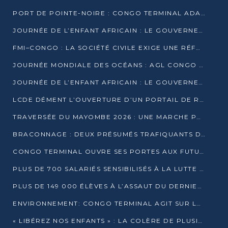
PORT DE POINTE-NOIRE : CONGO TERMINAL ADAPTE SON DRAGAGE AUX SABLES BITUMINEUX
JOURNÉE DE L’ENFANT AFRICAIN : LE GOUVERNEMENT RÉAFFIRME SON ENGAGEMENT POUR L’ACCÈS À L’EAU ET À L’ASSAINISSEMENT
FMI–CONGO : LA SOCIÉTÉ CIVILE EXIGE UNE RÉFORME DE LA FISCALITÉ PÉTROLIÈRE
JOURNÉE MONDIALE DES OCÉANS : AGL CONGO MOBILISE SES COLLABORATEURS POUR LA PRÉSERVATION DE LA BIODIVERSITÉ MARINE
JOURNÉE DE L’ENFANT AFRICAIN : LE GOUVERNEMENT MOBILISÉ POUR L’HYGIÈNE DANS LES ORPHELINATS
LCDE DÉMENT L’OUVERTURE D’UN PORTAIL DE RECRUTEMENT ET APPELLE À LA VIGILANCE
TRAVERSÉE DU MAYOMBE 2026 : UNE MARCHE POUR SENSIBILISER ET DÉPISTER AU DIABÈTE
BRACONNAGE : DEUX PRÉSUMÉS TRAFIQUANTS D’HIPPOPOTAME ÉCROUÉS À BRAZZAVILLE
CONGO TERMINAL OUVRE SES PORTES AUX FUTURS INGÉNIEURS DE L’UCAC-ICAM
PLUS DE 700 SALARIÉS SENSIBILISÉS À LA LUTTE CONTRE LA TUBERCULOSE À CONGO TERMINAL
PLUS DE 149 000 ÉLÈVES À L’ASSAUT DU DERNIER CEPE
ENVIRONNEMENT: CONGO TERMINAL AGIT SUR LE TERRAIN ET FORME LES PLUS JEUNES
« LIBÉREZ NOS ENFANTS » : LA COLÈRE DE PLUSIEURS MÈRES À BRAZZAVILLE CONTRE LA DGSP