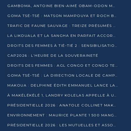
GAMBOMA, ANTOINE BIEN-AIMÉ OBAM-ODON MOBILISE LES 32 148 ÉLECTEURS EN FAVEUR DE DENIS SASSOU NGUESSO
GOMA TSÉ-TSÉ : MATSON MAMPOUYA ET ROCH BREDIN BISSALA NKOUNKOU EN CAMPAGNE DE PROXIMITÉ
TRAFIC DE FAUNE SAUVAGE : TREIZE PRÉSUMÉS TRAFIQUANTS INTERPELLÉS AU CONGO EN 2025
LA LIKOUALA ET LA SANGHA EN PARFAIT ACCORD AVEC LE PROJET DE SOCIÉTÉ DU CANDIDAT DENIS SASSOU-N’GUESSO
DROITS DES FEMMES À TIÉ-TIÉ 2 : SENSIBILISATION ET PÉDAGOGIE SUR LE DROIT DE VOTE
CAP2026 : L’HEURE DE LA SOUVERAINETÉ
DROITS DES FEMMES : AGL CONGO ET CONGO TERMINAL METTENT EN AVANT LE LEADERSHIP FÉMININ
GOMA TSÉ-TSÉ : LA DIRECTION LOCALE DE CAMPAGNE INTENSIFIE LA SENSIBILISATION DANS LES VILLAGES
MAKOUA : DELPHINE ÉDITH EMMANUEL LANCE LA CAMPAGNE POUR DENIS SASSOU-N’GUESSO
À MAKÉLÉKÉLÉ 1, LANDRY KOLELAS APPELLE À UNE MOBILISATION MASSIVE EN FAVEUR DE DENIS SASSOU-N’GUESSO
PRÉSIDENTIELLE 2026 : ANATOLE COLLINET MAKOSSO DÉFEND LE PROJET DE SOCIÉTÉ DE DENIS SASSOU NGUESSO
ENVIRONNEMENT : MAURICE PLANTE 1 500 MANGROVES POUR HONORER WANGARI MAATHAI
PRÉSIDENTIELLE 2026 : LES MUTUELLES ET ASSOCIATIONS S’IMPLIQUENT DANS LA CAMPAGNE ÉLECTORALE À TIÉ-TIÉ 2 (POINTE-NOIRE)