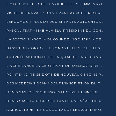
L’OFC CUVETTE-OUEST MOBILISE LES FEMMES POUR ACCUEILLIR LE PRÉSIDENT DE LA RÉPUBLIQUE
VISITE DE TRAVAIL : UN VIBRANT ACCUEIL RÉSERVÉ À DENIS SASSOU-N’GUESSO PAR L’ASSOCIATION « LES AMIS DE WOMO »
LÉKOUMOU : PLUS DE 900 ENFANTS AUTOCHTONES REÇOIVENT DES KITS SCOLAIRES GRÂCE À L’ESPACE OPOKO
PASCAL TSATY-MABIALA ÉLU PRÉSIDENT DU CONSEIL NATIONAL DE L’UPADS
LA SECTION 1-PCT MOUKOUNDZI NGOUAKA MOBILISE 100 000 FCFA POUR LE 6ᵉ CONGRÈS DU PARTI
BASSIN DU CONGO : LE FONDS BLEU SÉDUIT LES BAILLEURS À BELÉM
JOURNÉE MONDIALE DE LA QUALITÉ : AGL CONGO FORME ET SENSIBILISE LES JEUNES TALENTS
L’ACPE LANCE LA CERTIFICATION OBLIGATOIRE DES CONTRATS DE TRAVAIL DES TRANSPORTEURS
POINTE-NOIRE SE DOTE DE NOUVEAUX ENGINS POUR L’ASSAINISSEMENT ET L’ENTRETIEN ROUTIER
DES MÉDECINS DEMANDENT L’INSCRIPTION DU TRAITEMENT DU PIED-BOT DANS LES CURSUS UNIVERSITAIRES
DÉNIS SASSOU N’GUESSO INAUGURE L’USINE DE VALORISATION DU GAZ ASSOCIÉ
DENIS SASSOU-N’GUESSO LANCE UNE SÉRIE DE PROJETS DANS LE KOUILOU
AGRICULTURE : LE CONGO LANCE LES ZAP D’INONI ET YONO