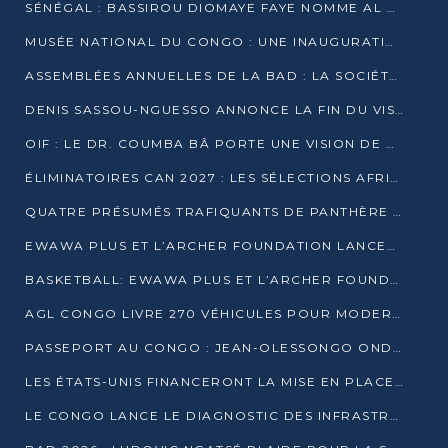
SÉNÉGAL : BASSIROU DIOMAYE FAYE NOMME AL AMINOU LÔ PREMIER MINISTRE
MUSÉE NATIONAL DU CONGO : UNE INAUGURATION PORTEUSE D’ESPOIR POUR LA CULTURE
ASSEMBLÉES ANNUELLES DE LA BAD : LA SOCIÉTÉ CIVILE CONGOLAISE À LA RECHERCHE DE PARTENAIRES POUR SES PROJETS
DENIS SASSOU-NGUESSO ANNONCE LA FIN DU VISA POUR LES AFRICAINS EN 2027
OIF : LE DR. COUMBA BÂ PORTE UNE VISION DE DIALOGUE, DE STABILITÉ ET DE RÉFORME À LA TÊTE
ÉLIMINATOIRES CAN 2027 : LES SÉLECTIONS AFRICAINES CONNAISSENT LEURS ADVERSAIRES
QUATRE PRÉSUMÉS TRAFIQUANTS DE PANTHÈRE ARRÊTÉS À EWO
EWAWA PLUS ET L’ARCHER FOUNDATION LANCENT UN CAMP DE BASKET POUR LES JEUNES À BRAZZAVILLE
BASKETBALL: EWAWA PLUS ET L’ARCHER FOUNDATION LANCENT UN CAMP POUR LES JEUNES
AGL CONGO LIVRE 270 VÉHICULES POUR MODERNISER LE TRANSPORT URBAIN
PASSEPORT AU CONGO : JEAN-OLESSONGO ONDAYE VEUT METTRE FIN AUX LENTEURS ADMINISTRATIVES
LES ÉTATS-UNIS FINANCERONT LA MISE EN PLACE DE JUSQU’À 50 CLINIQUES DE LUTTE CONTRE L’EBOLA
LE CONGO LANCE LE DIAGNOSTIC DES INFRASTRUCTURES SPORTIVES DU COMPLEXE DE KINTÉLÉ