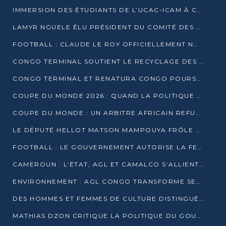
IMMERSION DES ÉTUDIANTS DE L’UCAC-ICAM À CONGO TERMINAL
LAMYR NGUELE ÉLU PRÉSIDENT DU COMITÉ DES MEMBRES D’HONNEUR DU PCT
FOOTBALL : CLAUDE LE ROY OFFICIELLEMENT NOMMÉ SÉLECTIONNEUR DU CONGO
CONGO TERMINAL SOUTIENT LE RECYCLAGE DES DÉCHETS PLASTIQUES À POINTE-NOIRE
CONGO TERMINAL ET RENATURA CONGO POURSUIVENT LEUR COMBAT POUR LA BIODIVERSITÉ
COUPE DU MONDE 2026 : QUAND LA POLITIQUE MENACE L’UNIVERSALITÉ DU FOOTBALL
COUPE DU MONDE : UN ARBITRE AFRICAIN REFUSÉ À L’ENTRÉE DES ÉTATS-UNIS
LE DÉPUTÉ HELLOT MATSON MAMPOUYA FRÔLE LA MORT LORS D’UNE EMBUSCADE DZNS LE POOL
FOOTBALL : LE GOUVERNEMENT AUTORISE LA FECOFOOT À OCCUPER LES COMPLEXES SPORTIFS
CAMEROUN : L’ÉTAT, AGL ET CAMALCO S’ALLIENT POUR UN MÉGA-PROJET FERROVIAIRE
ENVIRONNEMENT : AGL CONGO TRANSFORME SES DÉCHETS EN OUTILS DE FORMATION
DES HOMMES ET FEMMES DE CULTURE DISTINGUÉS POUR LEUR ENGAGEMENT PAR BANTOU CULTURE
MATHIAS DZON CRITIQUE LA POLITIQUE DU GOUVERNEMENT ET ALERTE SUR LA DETTE DU CONGO