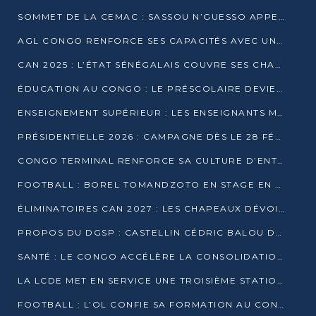
SOMMET DE LA CEMAC : SASSOU N’GUESSO APPELLE À LA VIGILANCE FACE AUX RISQUES ÉCONOMIQUES
AGL CONGO RENFORCE SES CAPACITÉS AVEC UNE GRUE DE 250 TONNES
CAN 2025 : L’ÉTAT SÉNÉGALAIS COUVRE SES CHAMPIONS D’AFRIQUE DE RÉCOMPENSES EXCEPTIONNELLES
ÉDUCATION AU CONGO : LE PRÉSCOLAIRE DEVIENT OBLIGATOIRE, LE BTS CONSACRÉ DIPLÔME D’ÉTAT
ENSEIGNEMENT SUPÉRIEUR : LES ENSEIGNANTS MAINTIENNENT LA GRÈVE ET EXIGENT UN ACCORD ÉCRIT AVEC L’ÉTAT
PRÉSIDENTIELLE 2026 : CAMPAGNE DÈS LE 28 FÉVRIER, SCRUTIN LES 12 ET 15 MARS
CONGO TERMINAL RENFORCE SA CULTURE D’ENTREPRISE AVEC LE PROGRAMME « WIN TOGETHER »
FOOTBALL : BOREL TOMANDZOTO EN STAGE EN ESPAGNE AVEC POLISSYA FC
ÉLIMINATOIRES CAN 2027 : LES CHAPEAUX DÉVOILÉS, LE CONGO FIXÉ SUR SON SORT
PROPOS DU DGSP : CASTELLIN CÉDRIC BALOU DÉNONCE DES PROPOS INTIMIDANTS
SANTÉ : LE CONGO ACCÉLÈRE LA CONSOLIDATION DE L’OFFRE DE SOINS
LA LCDE MET EN SERVICE UNE TROISIÈME STATION D’EAU POTABLE À MFILOU
FOOTBALL : L’OL CONFIE SA FORMATION AU CONGOLAIS CHRISTIAN BASSILA