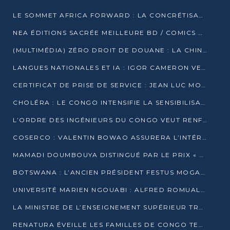
LE SOMMET AFRICA FORWARD : LA CONCRÉTISATION DE PARTENARIATS ÉQUILIBRÉS ET TOURNÉS VERS L’AVENIR ENTRE LE CONTINENT AFRICAIN ET LA FRANCE
NEA ÉDITIONS SACRÉE MEILLEURE BD / COMICS D’AFRIQUE AU KENYA
(MULTIMÉDIA) ZÉRO DROIT DE DOUANE : LA CHINE ET L’AFRIQUE VERS UNE PROXIMITÉ SANS PRÉCÉDENT (PAPIER GÉNÉRAL)
LANGUES NATIONALES ET IA : IGOR CAMERON VEUT ARRIMER LA STRATÉGIE IA À LA LOI SUR LA RECHERCHE
CERTIFICAT DE PRISE DE SERVICE : JEAN LUC MOUTHOU DÉMENT UNE « FAKE NEWS »
CHOLÉRA : LE CONGO INTENSIFIE LA SENSIBILISATION AU MARCHÉ DE TALANGAÏ
L’ORDRE DES INGÉNIEURS DU CONGO VEUT RENFORCER L’ÉTHIQUE ET LA CRÉDIBILITÉ DE LA PROFESSION
COSERCO : VALENTIN BOWAO ASSURERA L’INTÉRIM À LA TÊTE DU BUREAU EXÉCUTIF NATIONAL
MAMADI DOUMBOUYA DISTINGUÉ PAR LE PRIX « SUPER GRAND BÂTISSEUR BABACAR N’DIAYE »
BOTSWANA : L’ANCIEN PRÉSIDENT FESTUS MOGAE EST MORT À 86 ANS
UNIVERSITÉ MARIEN NGOUABI : ALFRED ROMUALD NGUYA POATY SOUTIENT UNE THÈSE SUR LE PARADOXE DE LA CROISSANCE EN ZONE CEMAC
LA MINISTRE DE L’ENSEIGNEMENT SUPÉRIEUR TRACE SA FEUILLE DE ROUTE
RENATURA ÉVEILLE LES FAMILLES DE CONGO TERMINAL À LA PROTECTION DE L’ENVIRONNEMENT