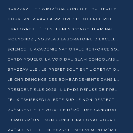
BRAZZAVILLE : WIKIPÉDIA CONGO ET BUTTERFLY SCELLENT UN PARTENARIAT POUR STRUCTURER LE BÉNÉVOLAT NUMÉRIQUE
GOUVERNER PAR LA PREUVE : L’EXIGENCE POLITIQUE DU XXIᵉ SIÈCLE
EMPLOYABILITÉ DES JEUNES :CONGO TERMINAL S’ALLIE À L’ESCIC POUR RAPPROCHER L’ÉCOLE DU TERRAIN
MOUYONDZI, NOUVEAU LABORATOIRE D’EXCELLENCE PÉDAGOGIQUE AVEC L’ENFICE
SCIENCE : L’ACADÉMIE NATIONALE RENFORCE SON ÉQUIPE ET TRACE SA FEUILLE DE ROUTE 2026
CARDY YOUELO, LA VOIX DAU SLAM CONGOLAIS QUI INTERPELLE LE MONDE
BRAZZAVILLE : LE PRÉFET SOUTIENT L’OPÉRATION « ZÉRO KULUNA » ET APPELLE À LA VIGILANCE CITOYENNE
LE CNR DÉNONCE DES BOMBARDEMENTS DANS LE POOL ET ACCUSE LE GOUVERNEMENT
PRÉSIDENTIELLE 2026 : L’UPADS REFUSE DE PRÉSENTER UN CANDIDAT ET DÉNONCE UN PROCESSUS NON CRÉDIBLE
FÉLIX TSHISEKEDI ALERTE SUR LE NON-RESPECT DES ENGAGEMENTS DE PAIX APRÈS SA RENCONTRE AVEC D. SASSOU-NGUESSO
PRÉSIDENTIELLE 2026 : LE DÉPÔT DES CANDIDATURES OUVERT DU 29 JANVIER AU 12 FÉVRIER
L’UPADS RÉUNIT SON CONSEIL NATIONAL POUR FIXER SA LIGNE POLITIQUE À DEUX MOIS DE LA PRÉSIDENTIELLE
PRÉSIDENTIELLE DE 2026 : LE MOUVEMENT RÉPUBLICAIN DÉNONCE UNE CONVOCATION ÉLECTORALE « OPAQUE ET PRÉCIPITÉE »