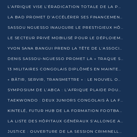
L’AFRIQUE VISE L’ÉRADICATION TOTALE DE LA POLIOMYÉLITE D’ICI 2026
LA BAD PROMET D’ACCÉLÉRER SES FINANCEMENTS AVEC LE MINISTÈRE DE L’ASSAINISSEMENT
SASSOU NGUESSO INAUGURE LE PRESTIGIEUX HÔTEL KEMPINSKI BRAZZAVILLE
LE SECTEUR PRIVÉ MOBILISÉ POUR LE DÉPLOIEMENT DE 19 MINI-CENTRALES SOLAIRES
YVON SANA BANGUI PREND LA TÊTE DE L’ASSOCIATION DES BANQUES CENTRALES AFRICAINES
DENIS SASSOU-NGUESSO PROMET LA « TRAQUE SANS RELÂCHE » DU GRAND BANDITISME
13 MILITAIRES CONGOLAIS DIPLÔMÉS EN MAINTENANCE INDUSTRIELLE APRÈS TROIS ANS DE FORMATION À L’UNIVERSITÉ MARIEN-NGOUABI
« BÂTIR, SERVIR, TRANSMETTRE » : LE NOUVEL OUVRAGE QUI INTERPELLE LES COLLECTIVITÉS
SYMPOSIUM DE L’ABCA : L’AFRIQUE PLAIDE POUR UN FINANCEMENT CLIMATIQUE ÉQUITABLE
TAEKWONDO : DEUX JUNIORS CONGOLAIS À LA FINALE D’OPEN SYRIES 2025 À ABIDJAN
KINTELÉ, FUTUR HUB DE LA FORMATION FOOTBALLISTIQUE AFRICAINE ?
LA LISTE DES HÔPITAUX GÉNÉRAUX S’ALLONGE AU CONGO
JUSTICE : OUVERTURE DE LA SESSION CRIMINELLE À BRAZZAVILLE AVEC 52 DOSSIERS AU RÔLE