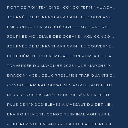
PORT DE POINTE-NOIRE : CONGO TERMINAL ADAPTE SON DRAGAGE AUX SABLES BITUMINEUX
JOURNÉE DE L’ENFANT AFRICAIN : LE GOUVERNEMENT RÉAFFIRME SON ENGAGEMENT POUR L’ACCÈS À L’EAU ET À L’ASSAINISSEMENT
FMI–CONGO : LA SOCIÉTÉ CIVILE EXIGE UNE RÉFORME DE LA FISCALITÉ PÉTROLIÈRE
JOURNÉE MONDIALE DES OCÉANS : AGL CONGO MOBILISE SES COLLABORATEURS POUR LA PRÉSERVATION DE LA BIODIVERSITÉ MARINE
JOURNÉE DE L’ENFANT AFRICAIN : LE GOUVERNEMENT MOBILISÉ POUR L’HYGIÈNE DANS LES ORPHELINATS
LCDE DÉMENT L’OUVERTURE D’UN PORTAIL DE RECRUTEMENT ET APPELLE À LA VIGILANCE
TRAVERSÉE DU MAYOMBE 2026 : UNE MARCHE POUR SENSIBILISER ET DÉPISTER AU DIABÈTE
BRACONNAGE : DEUX PRÉSUMÉS TRAFIQUANTS D’HIPPOPOTAME ÉCROUÉS À BRAZZAVILLE
CONGO TERMINAL OUVRE SES PORTES AUX FUTURS INGÉNIEURS DE L’UCAC-ICAM
PLUS DE 700 SALARIÉS SENSIBILISÉS À LA LUTTE CONTRE LA TUBERCULOSE À CONGO TERMINAL
PLUS DE 149 000 ÉLÈVES À L’ASSAUT DU DERNIER CEPE
ENVIRONNEMENT: CONGO TERMINAL AGIT SUR LE TERRAIN ET FORME LES PLUS JEUNES
« LIBÉREZ NOS ENFANTS » : LA COLÈRE DE PLUSIEURS MÈRES À BRAZZAVILLE CONTRE LA DGSP