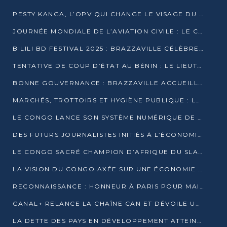
PESTY KANGA, L’OPV QUI CHANGE LE VISAGE DU REPORTAGE AU CONGO
JOURNÉE MONDIALE DE L’AVIATION CIVILE : LE CONGO MISE SUR L’INNOVATION ET LA SÉCURITÉ
BILILI BD FESTIVAL 2025 : BRAZZAVILLE CÉLÈBRE DIX ANS DE CRÉATION GRAPHIQUE AFRICAINE
TENTATIVE DE COUP D’ÉTAT AU BÉNIN : LE LIEUTENANT-COLONEL TIGRI S’AUTOPROCLAME CHEF D’UN COMITÉ MILITAIRE
BONNE GOUVERNANCE : BRAZZAVILLE ACCUEILLE LES PREMIÈRES JOURNÉES CONGOLAISES DE L’ÉVALUATION
MARCHÉS, TROTTOIRS ET HYGIÈNE PUBLIQUE : LE GOUVERNEMENT DURCIT LE TON
LE CONGO LANCE SON SYSTÈME NUMÉRIQUE DE VÉRIFICATION DU BOIS
DES FUTURS JOURNALISTES INITIÉS À L’ÉCONOMIE BLEUE DURABLE
LE CONGO SACRÉ CHAMPION D’AFRIQUE DU SLAM 2025
LA VISION DU CONGO AXÉE SUR UNE ÉCONOMIE BAS CARBONE AU RENDEZ-VOUS DE MONACO 2025
RECONNAISSANCE : HONNEUR À PARIS POUR MAIXENT RAOUL OMINGA
CANAL+ RELANCE LA CHAÎNE CAN ET DÉVOILE UNE OFFRE EXCEPTIONNELLE POUR DÉCEMBRE
LA DETTE DES PAYS EN DÉVELOPPEMENT ATTEINT UN SOMMET HISTORIQUE ENTRE 2022 ET 2024