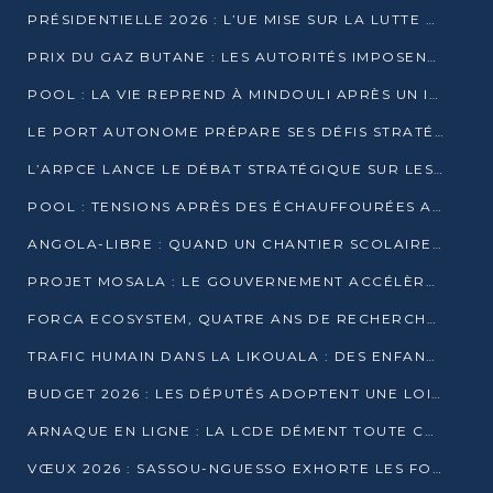
PRÉSIDENTIELLE 2026 : L’UE MISE SUR LA LUTTE CONTRE LA DÉSINFORMATION
PRIX DU GAZ BUTANE : LES AUTORITÉS IMPOSENT LE RESPECT DES PRIX RÉGLEMENTÉS
POOL : LA VIE REPREND À MINDOULI APRÈS UN INCIDENT ARMÉ SUR LA RN1
LE PORT AUTONOME PRÉPARE SES DÉFIS STRATÉGIQUES DE 2026
L’ARPCE LANCE LE DÉBAT STRATÉGIQUE SUR LES DONNÉES, L’IA ET LA FINANCE NUMÉRIQUE AU CONGO
POOL : TENSIONS APRÈS DES ÉCHAUFFOURÉES ARMÉES ENTRE DGSP ET EX-MILICIENS NINJA
ANGOLA-LIBRE : QUAND UN CHANTIER SCOLAIRE DEVIENT LE MIROIR D’UN CONGO EN MOUVEMENT
PROJET MOSALA : LE GOUVERNEMENT ACCÉLÈRE L’INSERTION DES JEUNES EN 2026
FORCA ECOSYSTEM, QUATRE ANS DE RECHERCHE DE TERRAIN AVANT UN LANCEMENT OFFICIEL EN 2026
TRAFIC HUMAIN DANS LA LIKOUALA : DES ENFANTS AUTOCHTONES RÉDUITS AU TRAVAIL FORCÉ
BUDGET 2026 : LES DÉPUTÉS ADOPTENT UNE LOI DES FINANCES DE PLUS DE 2500 MILLIARDS FCFA
ARNAQUE EN LIGNE : LA LCDE DÉMENT TOUTE CAMPAGNE DE RECRUTEMENT
VŒUX 2026 : SASSOU-NGUESSO EXHORTE LES FORCES VIVES À RENFORCER L’UNITÉ