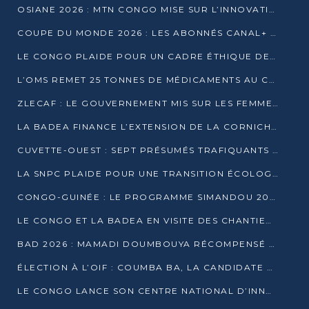
OSIANE 2026 : MTN CONGO MISE SUR L’INNOVATION POUR RELEVER LES DÉFIS AFRICAINS
COUPE DU MONDE 2026 : LES ABONNÉS CANAL+ AU CONGO DÉÇUS À QUELQUES JOURS DU COUP D’ENVOI
LE CONGO PLAIDE POUR UN CADRE ÉTHIQUE DE L’INTELLIGENCE ARTIFICIELLE À DAKAR
L’OMS REMET 25 TONNES DE MÉDICAMENTS AU CONGO POUR RENFORCER LA RIPOSTE AUX ÉPIDÉMIES
ZLECAF : LE GOUVERNEMENT MIS SUR LES FEMMES ENTREPRENEURES
LA BADEA FINANCE L’EXTENSION DE LA CORNICHE SUD DE BRAZZAVILLE
CUVETTE-OUEST : SEPT PRÉSUMÉS TRAFIQUANTS DE FAUNE INTERPELLÉS À EWO ET KELLÉ
LA SNPC PLAIDE POUR UNE TRANSITION ÉCOLOGIQUE PROGRESSIVE
CONGO-GUINÉE : LE PROGRAMME SIMANDOU 2040 AU CŒUR DES ÉCHANGES À LA BAD
LE CONGO ET LA BADEA EN VISITE DES CHANTIERS
BAD 2026 : MAMADI DOUMBOUYA RÉCOMPENSÉ PAR LE TROPHÉE BABACAR NDIAYE À BRAZZAVILLE
ÉLECTION À L’OIF : COUMBA BA, LA CANDIDATE DISCRÈTE QUI BOUSCULE LE JEU DIPLOMATIQUE
LE CONGO LANCE SON CENTRE NATIONAL D’INNOVATION