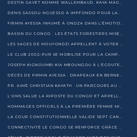
DESTIN GAVET NOMME WALLEMBAUD, KAYA MAGANE, BOUDZIKA ET MBOUSSA-ELLAH AUX COMMANDES DE SA CAMPAGNE
DENIS SASSOU-NGUESSO À IMPFONDO POUR LANCER LE CORRIDOR 13
FIRMIN AYESSA INHUMÉ À ONDZA DANS L’ÉMOTION ET LE RECUEILLEMENT
BASSIN DU CONGO : LES ÉTATS FORESTIERS MISENT SUR LES MARCHÉS CARBONE
LES SAGES DE MOUYONDZI APPELLENT À VOTER DENIS SASSOU-NGUESSO
LE CLUB 2002-PUR SE MOBILISE POUR LA CAMPAGNE
JOSEPH KIGNOUMBI KIA MBOUNGOU À L’ÉCOUTE DE TALANGAÏ
DÉCÈS DE FIRMIN AYESSA : DRAPEAUX EN BERNE LUNDI
PR. AIMÉ CHRISTIAN KAYATH : UN PARCOURS AU SERVICE DE LA RECHERCHE ET DE L’INNOVATION
L’OMS SALUE LA RIPOSTE DU CONGO ET APPELLE À DES RÉFORMES DURABLES
HOMMAGES OFFICIELS À LA PREMIÈRE FEMME MINISTRE DU CONGO
LA COUR CONSTITUTIONNELLE VALIDE SEPT CANDIDATURES POUR LA PRÉSIDENTIELLE
CONNECTIVITÉ LE CONGO SE RENFORCE GRÂCE AU CÂBLE 2AFRICA