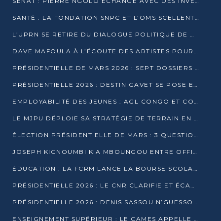
SÉNAT : PIERRE NGOLO ÉCHANGE AVEC DES INVESTISSEURS DU NUMÉRIQUE
SANTÉ : LA FONDATION SNPC ET L’OMS SCELLENT UN PARTENARIAT STRATÉGIQUE DE TROIS ANS
L’UPRN SE RETIRE DU DIALOGUE POLITIQUE DE DJAMBALA : TENSIONS DANS LE PRÉ-ÉLECTORAL CONGOLAIS
DAVE MAFOULA À L’ÉCOUTE DES ARTISTES POUR REDÉFINIR SA POLITIQUE CULTURELLE
PRÉSIDENTIELLE DE MARS 2026 : SEPT DOSSIERS DE CANDIDATURE ENREGISTRÉS À LA CLÔTURE DES DÉPÔTS
PRÉSIDENTIELLE 2026 : DESTIN GAVET SE POSE EN CANDIDAT DU « RAS-LE-BOL »
EMPLOYABILITÉ DES JEUNES : AGL CONGO ET CONGO TERMINAL S’ALLIENT À UCAC-ICAM
LE MJPU DÉPLOIE SA STRATÉGIE DE TERRAIN EN FAVEUR DE DSN
ÉLECTION PRÉSIDENTIELLE DE MARS : 3 QUESTIONS À UN EXPERT CONGOLAIS DE LA CYBERSÉCURITÉ
JOSEPH KIGNOUMBI KIA MBOUNGOU ENTRE OFFICIELLEMENT EN COURSE POUR LA PRÉSIDENTIELLE
ÉDUCATION : LA FCRM LANCE LA BOURSE SCOLAIRE FRANCINE-NTOUMI POUR PROMOUVOIR LES FILIÈRES SCIENTIFIQUES
PRÉSIDENTIELLE 2026 : LE CNR CLARIFIE ET ÉCARTE LA CANDIDATURE DU PASTEUR NTUMI
PRÉSIDENTIELLE 2026 : DENIS SASSOU N’GUESSO ANNONCE OFFICIELLEMENT SA CANDIDATURE
ENSEIGNEMENT SUPÉRIEUR : LE CAMES APPELLE À UNE UNIVERSITÉ AFRICAINE AXÉE SUR L’EMPLOYABILITÉ