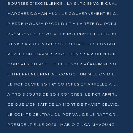
BOURSES D’EXCELLENCE : LA SNPC ENVOIE QUATRE NOUVEAUX TALENTS CONGOLAIS SE FORMER À BAKOU
MARCHÉS DOMANIAUX : LE GOUVERNEMENT ENGAGE LA STRUCTURATION DES TAXES D’ASSAINISSEMENT
PIERRE MOUSSA RECONDUIT À LA TÊTE DU PCT JUSQU’EN 2031
PRÉSIDENTIELLE 2026 : LE PCT INVESTIT OFFICIELLEMENT DENIS SASSOU NGUESSO
DENIS SASSOU-N’GUESSO EXHORTE LES CONGOLAIS À L’UNITÉ ET AU FAIR-PLAY DÉMOCRATIQUE EN 2026
RÉVEILLON D’ARMES 2025 : DENIS SASSOU-N’GUESSO GARANTIT DES ÉLECTIONS 2026 PAISIBLES ET SÉCURISÉES
CONGRÈS DU PCT : LE CLUB 2002 RÉAFFIRME SON SOUTIEN À DENIS SASSOU-N’GUESSO POUR 2026
ENTREPRENEURIAT AU CONGO : UN MILLION D’EUROS POUR FINANCER LES STARTUPS DÈS 2026
LE PCT OUVRE SON 6ᵉ CONGRÈS ET APPELLE À LA CANDIDATURE DE DENIS SASSOU NGUESSO
À TROIS JOURS DE SON CONGRÈS, LE PCT AFFIRME AVOIR ATTEINT TOUS SES OBJECTIFS
CE QUE L’ON SAIT DE LA MORT DE RAVIET CELVIC N’TSIANTSIE
LE COMITÉ CENTRAL DU PCT VALIDE LE RAPPORT DU CONGRÈS ET SOUTIENT DENIS SASSOU N’GUESSO
PRÉSIDENTIELLE 2026 : MABIO ZINGA MAVOUNGOU DÉCLARE SA CANDIDATURE ET CHARGE LE BILAN DU PCT