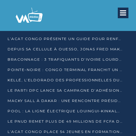
L’ACAT CONGO PRÉSENTE UN GUIDE POUR RENFORCER LES GARANTIES JUDICIAIRES EN GARDE À VUE
DEPUIS SA CELLULE À OUESSO, JONAS FRED MAKITA DÉNONCE CE QU’IL QUALIFIE DE DÉNI DE JUSTICE
BRACONNAGE : 3 TRAFIQUANTS D’IVOIRE LOURDEMENT CONDAMNÉS À DJAMBALA
POINTE-NOIRE : CONGO TERMINAL FRANCHIT UN CAP HISTORIQUE AVEC 99 MOUVEMENTS/HEURE
KELLÉ, L’ELDORADO DES PROFESSIONNELLES DU SEXE
LE PARTI DPC LANCE SA CAMPAGNE D’ADHÉSIONS ET VEUT STRUCTURER SA PRÉSENCE DANS LES 15 DÉPARTEMENTS
MACKY SALL À DAKAR : UNE RENCONTRE PRÉSIDENTIELLE QUI DIVISE L’OPINION SÉNÉGALAISE
POOL : LA LIGNE ÉLECTRIQUE LOUINGUI-KINKALA-BOKO MISE EN SERVICE
LE PNUD REMET PLUS DE 49 MILLIONS DE FCFA D’ÉQUIPEMENTS POUR ACCÉLÉRER LA NUMÉRISATION DU SYSTÈME DE SANTÉ
L’ACAT CONGO PLACE 54 JEUNES EN FORMATION PROFESSIONNELLE