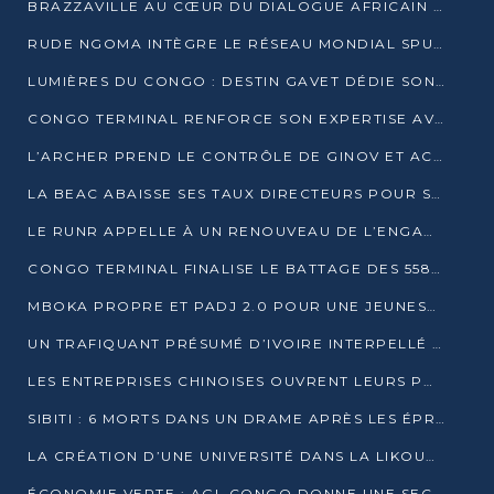
BRAZZAVILLE AU CŒUR DU DIALOGUE AFRICAIN SUR LES OBJECTIFS DE DÉVELOPPEMENT DURABLE
RUDE NGOMA INTÈGRE LE RÉSEAU MONDIAL SPUTNIK PRO APRÈS UNE FORMATION À MOSCOU
LUMIÈRES DU CONGO : DESTIN GAVET DÉDIE SON PRIX À L’UNITÉ NATIONALE ET À LA JEUNESSE
CONGO TERMINAL RENFORCE SON EXPERTISE AVEC NEUF NOUVEAUX FORMATEURS EN ENGINS PORTUAIRES
L’ARCHER PREND LE CONTRÔLE DE GINOV ET ACCÉLÈRE SON VIRAGE NUMÉRIQUE
LA BEAC ABAISSE SES TAUX DIRECTEURS POUR SOUTENIR LA CROISSANCE EN ZONE CEMAC
LE RUNR APPELLE À UN RENOUVEAU DE L’ENGAGEMENT MILITANT
CONGO TERMINAL FINALISE LE BATTAGE DES 558 PIEUX DU FUTUR QUAI DU MÔLE EST
MBOKA PROPRE ET PADJ 2.0 POUR UNE JEUNESSE PLUS AUTONOME
UN TRAFIQUANT PRÉSUMÉ D’IVOIRE INTERPELLÉ À DOLISIE
LES ENTREPRISES CHINOISES OUVRENT LEURS PORTES AUX JEUNES DIPLÔMÉS
SIBITI : 6 MORTS DANS UN DRAME APRÈS LES ÉPREUVES DU BEPC
LA CRÉATION D’UNE UNIVERSITÉ DANS LA LIKOUALA AU CŒUR D’UNE RÉFLEXION NATIONALE
ÉCONOMIE VERTE : AGL CONGO DONNE UNE SECONDE VIE À SES DÉCHETS INDUSTRIELS