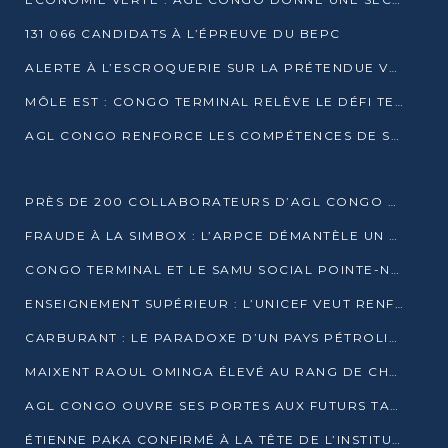
131 066 CANDIDATS À L’ÉPREUVE DU BEPC
ALERTE À L’ESCROQUERIE SUR LA PRÉTENDUE VENTE DE PARCELLES AFAT
MÔLE EST : CONGO TERMINAL RELÈVE LE DÉFI TECHNIQUE DES SABLES BITUMINEUX
AGL CONGO RENFORCE LES COMPÉTENCES DE SES ÉQUIPES AVEC LA CERTIFICATION CACES® R483
PRÈS DE 200 COLLABORATEURS D’AGL CONGO EN FORMATION JUSQU’EN JUILLET
FRAUDE À LA SIMBOX : L’ARPCE DÉMANTÈLE UN RÉSEAU UTILISANT DES CARTES SIM OUGANDAISES
CONGO TERMINAL ET LE SAMU SOCIAL POINTE-NOIRE RENOUVELLENT LEUR PARTENARIAT EN FAVEUR DES JEUNES VULNÉRABLES
ENSEIGNEMENT SUPÉRIEUR : L’UNICEF VEUT RENFORCER LA RECHERCHE SUR LES QUESTIONS DE L’ENFANCE
CARBURANT : LE PARADOXE D’UN PAYS PÉTROLIER CONFRONTÉ À DES PÉNURIES RÉCURRENTES
MAIXENT RAOUL OMINGA ÉLEVÉ AU RANG DE CHEVALIER DE L’ORDRE DE L’AMITIÉ ENTRE LA RUSSIE ET LE CONGO
AGL CONGO OUVRE SES PORTES AUX FUTURS TALENTS DE LA LOGISTIQUE
ÉTIENNE PAKA CONFIRMÉ À LA TÊTE DE L’INSTITUT GÉOGRAPHIQUE NATIONAL