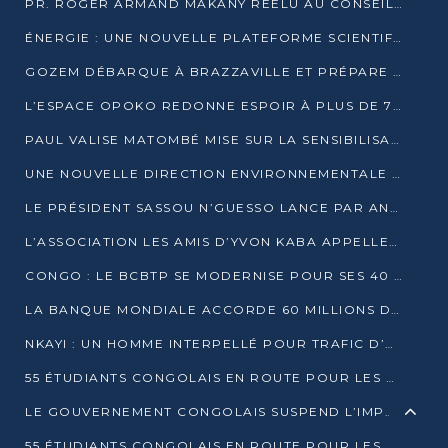
PR. ROGER ARMAND MAKANY RÉÉLU AU CONSEIL DE L’AUF
ÉNERGIE : UNE NOUVELLE PLATEFORME SCIENTIFIQUE POUR LA TRANSITION ÉNERGÉTIQUE EN AFRIQUE CENTRALE
GOZEM DÉBARQUE À BRAZZAVILLE ET PRÉPARE SON ARRIVÉE À POINTE-NOIRE
L’ESPACE OPOKO REDONNE ESPOIR À PLUS DE 775 ÉLÈVES AUTOCHTONES DANS LE NORD DU CONGO
PAUL VALISE MATOMBÉ MISE SUR LA SENSIBILISATION POUR ÉRAQUER LE GRAND BANDITISME
UNE NOUVELLE DIRECTION ENVIRONNEMENTALE POUR RENFORCER LA GESTION DES DONNÉES AU CONGO
LE PRÉSIDENT SASSOU N’GUESSO LANCE PAR ANTICIPATION LA 39ÈME JOURNÉE NATIONALE DE L’ARBRE
L’ASSOCIATION LES AMIS D’YVON KABA APPELLENT DENIS SASSOU N’GUESSO À SE PORTER CANDIDAT
CONGO : LE BCBTP SE MODERNISE POUR SES 40 ANS D’EXISTENCE
LA BANQUE MONDIALE ACCORDE 60 MILLIONS DE DOLLARS POUR LA RÉSILIENCE URBAINE AU CONGO
NKAYI : UN HOMME INTERPELLÉ POUR TRAFIC D’UN BÉBÉ CHIMPANZÉ
55 ÉTUDIANTS CONGOLAIS EN ROUTE POUR LES UNIVERSITÉS ALGÉRIENNES
LE GOUVERNEMENT CONGOLAIS SUSPEND L’IMPORTATION DES MACHETTES ET DES MOTOS
55 ÉTUDIANTS CONGOLAIS EN ROUTE POUR LES UNIVERSITÉS ALGÉRIENNES