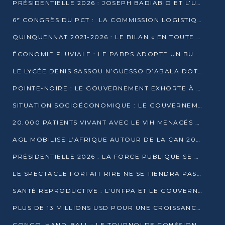
PRÉSIDENTIELLE 2026 : JOSEPH BADIABIO ET L’UDH-YUKI JOUENT LA PRUDENCE
6ᵉ CONGRÈS DU PCT : LA COMMISSION LOGISTIQUE ASSURE LA DISTRIBUTION DES KITS
QUINQUENNAT 2021-2026 : LE BILAN « EN TOUTE TRANSPARENCE » PRÉSENTÉ À LA PRESSE
ÉCONOMIE FLUVIALE : LE PABPS ADOPTE UN BUDGET 2026 DE PLUS DE 2,7 MILLIARDS FCFA
LE LYCÉE DENIS SASSOU N’GUESSO D’ABALA DOTÉ D’UNE SALLE MULTIMÉDIA
POINTE-NOIRE : LE GOUVERNEMENT EXHORTE À UN USAGE RESPONSABLE DU NOUVEAU MATÉRIEL MUNICIPAL
SITUATION SOCIOÉCONOMIQUE : LE GOUVERNEMENT INTERPELLÉ DEVANT LE SÉNAT
20.000 PATIENTS VIVANT AVEC LE VIH MENACÉS D’ARRÊT DE TRAITEMENT
AGL MOBILISE L’AFRIQUE AUTOUR DE LA CAN 2025
PRÉSIDENTIELLE 2026 : LA FORCE PUBLIQUE SE PRÉPARE À SÉCURISER LE SCRUTIN
LE SPECTACLE FORFAIT RIRE NE SE TIENDRA PAS LE 1ER JANVIER
SANTÉ REPRODUCTIVE : L’UNFPA ET LE GOUVERNEMENT AFFINENT LES PRIORITÉS DE 2026
PLUS DE 13 MILLIONS USD POUR UNE CROISSANCE VERTE ET SOUVERAINE
CONGO–HAND-BALL : LE TOURNOI DE COHÉSION ET DE FRATERNITÉ ALLUME SES LAMPIONS À BRAZZAVILLE