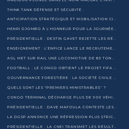
THINK TANK DÉFENSE ET SÉCURITÉ :
ANTICIPATION STRATÉGIQUE ET MOBILISATION CITOYENNE POUR NOTRE SOUVERAINETÉ NATIONALE
HENRI DJOMBO À L’HONNEUR POUR LA JOURNÉE MONDIALE DU THÉÂTRE
PRÉSIDENTIELLE : DESTIN GAVET REJETTE LES RÉSULTATS ET APPELLE À UN DIALOGUE NATIONAL
ENSEIGNEMENT : L’ENFICE LANCE LE RECRUTEMENT DE SA PREMIÈRE PROMOTION DE PROFESSEURS DES ÉCOLES
AGL MET SUR RAIL UNE LOCOMOTIVE DE 83 TONNES À POINTE-NOIRE
FOOTBALL : LE CONGO OBTIENT LE PROJET FIFA ARENA POUR SES 15 DÉPARTEMENTS
GOUVERNANCE FORESTIÈRE : LA SOCIÉTÉ CIVILE CONGOLAISE AFFICHE SES PRIORITÉS POUR 2026
QUELS SONT LES “PREMIERS MINISTRABLES” ?
CONGO TERMINAL DÉCHARGE PLUS DE 900 VÉHICULES EN QUELQUES HEURES
PRÉSIDENTIELLE : DAVE MAFOULA CONTESTE LES RÉSULTATS PROVISOIRES
LA DGSP ANNONCE UNE RÉPRESSION PLUS STRICTE CONTRE LES MOTO-TAXIS
PRÉSIDENTIELLE : LA CNEI TRANSMET LES RÉSULTATS PROVISOIRES À LA COUR CONSTITUTIONNELLE