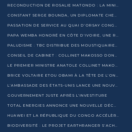
RECONDUCTION DE ROSALIE MATONDO : LA MINISTRE PROMET D’ACCÉLÉRER LE TRAITEMENT DES DOSSIERS ET DE RELEVER DE NOUVEAUX DÉFIS
CONSTANT SERGE BOUNDA, UN DIPLOMATE CHEVRONNÉ AUX COMMANDES DES AFFAIRES ÉTRANGÈRES
PASSATION DE SERVICE AU QUAI D’ORSAY CONGOLAIS : GAKOSSO PASSE LE FLAMBEAU À BOUNDA
PAPA WEMBA HONORÉ EN CÔTE D’IVOIRE, UNE RUE PORTE DÉSORMAIS SON NOM
PALUDISME : TBC DISTRIBUE DES MOUSTIQUAIRES DANS DEUX CSI DE BRAZZAVILLE
CONSEIL DE CABINET : COLLINET MAKOSSO DONNE SES DERNIÈRES ORIENTATIONS
LE PREMIER MINISTRE ANATOLE COLLINET MAKOSSO DÉMISSIONNE AVEC SON GOUVERNEMENT
BRICE VOLTAIRE ETOU OBAMI À LA TÊTE DE L’ONEC-C POUR TROIS ANS
L’AMBASSADE DES ÉTATS-UNIS LANCE UNE NOUVELLE COHORTE DU PROGRAMME ACCESS MICRO-SCHOLARSHIP
GOUVERNEMENT JUSTE APRÈS L’INVESTITURE
TOTAL ENERGIES ANNONCE UNE NOUVELLE DÉCOUVERTE D’HYDROCARBURES SUR LE PERMIS MOHO AU LARGE DU CONGO
HUAWEI ET LA RÉPUBLIQUE DU CONGO ACCÉLÈRENT LEUR PARTENARIAT
BIODIVERSITÉ : LE PROJET EARTHRANGER S’ACHÈVE, MAIS LES DÉFIS DEMEURENT