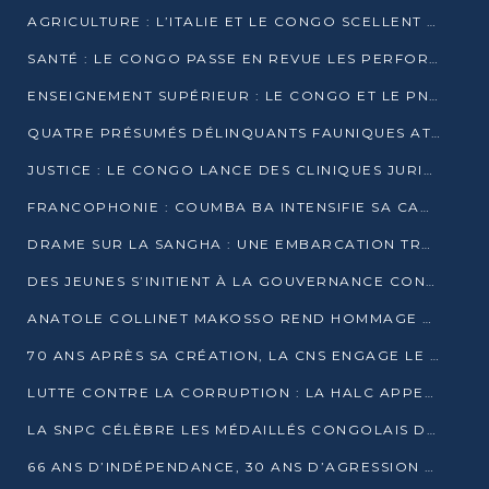
AGRICULTURE : L’ITALIE ET LE CONGO SCELLENT UN PARTENARIAT POUR UNE PRODUCTION LOCALE DURABLE
SANTÉ : LE CONGO PASSE EN REVUE LES PERFORMANCES DE SES HÔPITAUX À MI-PARCOURS
ENSEIGNEMENT SUPÉRIEUR : LE CONGO ET LE PNUD VEULENT RAPPROCHER LA FORMATION UNIVERSITAIRE DES BESOINS DU MARCHÉ DE L’EMPLOI
QUATRE PRÉSUMÉS DÉLINQUANTS FAUNIQUES ATTENDUS DEVANT LA JUSTICE POUR TRAFIC D’IVOIRE
JUSTICE : LE CONGO LANCE DES CLINIQUES JURIDIQUES POUR RAPPROCHER LE DROIT DES CITOYENS
FRANCOPHONIE : COUMBA BA INTENSIFIE SA CAMPAGNE POUR LA SUCCESSION À LA TÊTE DE L’OIF
DRAME SUR LA SANGHA : UNE EMBARCATION TRANSPORTANT DES FIDÈLES DE « NZAMBÉ YA L’HUILE » FAIT NAUFRAGE À OUESSO
DES JEUNES S’INITIENT À LA GOUVERNANCE CONTINENTALE À BRAZZAVILLE
ANATOLE COLLINET MAKOSSO REND HOMMAGE À JEAN-PAUL PIGASSE
70 ANS APRÈS SA CRÉATION, LA CNS ENGAGE LE VIRAGE DE LA DIGITALISATION
LUTTE CONTRE LA CORRUPTION : LA HALC APPELLE À PASSER DES DISCOURS AUX ACTES
LA SNPC CÉLÈBRE LES MÉDAILLÉS CONGOLAIS DES OLYMPIADES PANAFRICAINES DE MATHÉMATIQUES 2026
66 ANS D’INDÉPENDANCE, 30 ANS D’AGRESSION RWANDAISE : 4 PRÉSIDENCES, UN ÉCHEC COLLECTIF