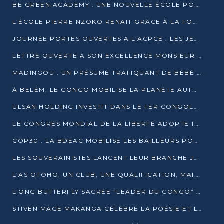
BE GREEN ACADEMY : UNE NOUVELLE ÉCOLE POUR LES MÉTIERS DE L’ÉCOLOGIE À POINTE-NOIRE
L’ÉCOLE PIERRE NZOKO RENAIT GRÂCE À LA FONDATION MUCODEC
JOURNÉE PORTES OUVERTES À L’ACPCE : LES JEUNES EN IMMERSION DANS L’ENTREPRISE
LETTRE OUVERTE A SON EXCELLENCE MONSIEUR DENIS SASSOU NGUESSO, PRESIDENT DE LAREPUBLIQUE DU CONGO
MADINGOU : UN PRÉSUMÉ TRAFIQUANT DE BÉBÉ CHIMPANZÉ FIXÉ SUR SON SORT LE 20 NOVEMBRE
À BELÉM, LE CONGO MOBILISE LA PLANÈTE AUTOUR DU FONDS BLEU POUR LE BASSIN DU CONGO
ULSAN HOLDING INVESTIT DANS LE FER CONGOLAIS
LE CONGRÈS MONDIAL DE LA LIBERTÉ ADOPTE 14 RÉSOLUTIONS HISTORIQUES
COP30 : LA BDEAC MOBILISE LES BAILLEURS POUR LE FONDS BLEU DU BASSIN DU CONGO
LES SOUVERAINISTES LANCENT LEUR BRANCHE JEUNE À BRAZZAVILLE
L’AS OTOHO, UN CLUB, UNE QUALIFICATION, MAIS ENCORE DES DOUTES
L’ONG BUTTERFLY SACRÉE “LEADER DU CONGO” AU PRIX D’EXCELLENCE 2025
STIVEN MAGE MAKANGA CÉLÈBRE LA POÉSIE ET L’HUMAIN AVEC SON RECUEIL “HECTARE”