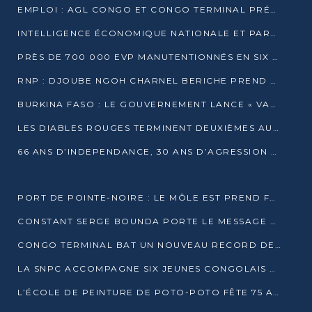
EMPLOI : AGL CONGO ET CONGO TERMINAL PRÉSÉLECTIONNENT PLUS DE 70 JEUNES À POINTE-NOIRE
INTELLIGENCE ÉCONOMIQUE NATIONALE ET PARTENARIATS INTERNATIONAUX : VERS UNE DOCTRINE SOUVERAINE DE SÉCURITÉ ÉCONOMIQUE
PRÈS DE 700 000 EVP MANUTENTIONNÉS EN SIX MOIS PAR CONGO TERMINAL
RNP : DJOUBE NGOH CHARNEL BERICHE PREND LES RÊNES DU PARTI
BURKINA FASO : LE GOUVERNEMENT LANCE « VACANCES UTILES 2026 » POUR FORMER LES ÉLÈVES À 15 MÉTIERS
LES DIABLES ROUGES TERMINENT DEUXIÈMES AU CHAMPIONNAT D’AFRIQUE ZONE 3
66 ANS D’INDEPENDANCE, 30 ANS D’AGRESSION RWAN DAISE : 4 PRESIDENCES, UN ECHEC COLLECTIF
PORT DE POINTE-NOIRE : LE MÔLE EST PREND FORME ET VISE LES GÉANTS DES MERS
CONSTANT SERGE BOUNDA PORTE LE MESSAGE DE COMPASSION DE DENIS SASSOU NGUESSO EN IRAN
CONGO TERMINAL BAT UN NOUVEAU RECORD DE PRODUCTIVITÉ AU PORT DE POINTE-NOIRE
LA SNPC ACCOMPAGNE SIX JEUNES CONGOLAIS AUX OLYMPIADES PANAFRICAINES DE MATHÉMATIQUES
L’ÉCOLE DE PEINTURE DE POTO-POTO FÊTE 75 ANS AU SERVICE DE L’ART CONGOLAIS