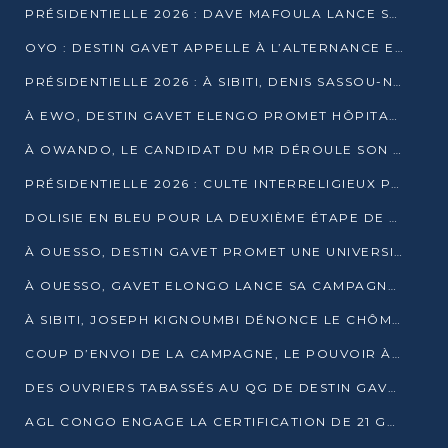
PRÉSIDENTIELLE 2026 : DAVE MAFOULA LANCE SA « VAGUE DU NOUVEAU DÉPART » À IMPFONDO
OYO : DESTIN GAVET APPELLE À L’ALTERNANCE ET À LA RESPONSABILITÉ DE LA JEUNESSE
PRÉSIDENTIELLE 2026 : À SIBITI, DENIS SASSOU-N’GUESSO PARIE SUR LES RESSOURCES DE LA LEKOUMOU
À EWO, DESTIN GAVET ELENGO PROMET HÔPITAL, CHEMIN DE FER ET AUDIT DES FINANCES PUBLIQUES
À OWANDO, LE CANDIDAT DU MR DÉROULE SON PROGRAMME DE “CHANGEMENT”
PRÉSIDENTIELLE 2026 : CULTE INTERRELIGIEUX POUR LA PAIX À OUENZÉ
DOLISIE EN BLEU POUR LA DEUXIÈME ÉTAPE DE CAMPAGNE DE DSN
À OUESSO, DESTIN GAVET PROMET UNE UNIVERSITÉ POUR LA SANGHA
À OUESSO, GAVET ELONGO LANCE SA CAMPAGNE SOUS LE SIGNE DU RENOUVEAU
À SIBITI, JOSEPH KIGNOUMBI DÉNONCE LE CHÔMAGE ET LES DÉFAILLANCES DE L’ÉTAT
COUP D’ENVOI DE LA CAMPAGNE, LE POUVOIR À POINTE-NOIRE, L’OPPOSITION À OUESSO ET SIBITI
DES OUVRIERS TABASSÉS AU QG DE DESTIN GAVET À 24 HEURES DE L’OUVERTURE DE LA CAMPAGNE
AGL CONGO ENGAGE LA CERTIFICATION DE 21 GRUTIERS AUX NORMES INTERNATIONALES