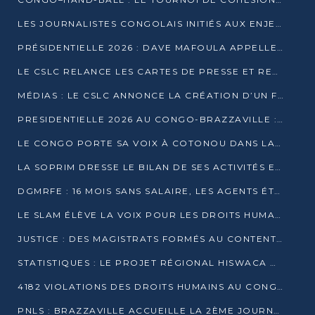
LES JOURNALISTES CONGOLAIS INITIÉS AUX ENJEUX DE L’ÉCONOMIE BLEUE
PRÉSIDENTIELLE 2026 : DAVE MAFOULA APPELLE LES CONGOLAIS À UN « NOUVEAU DÉPART »
LE CSLC RELANCE LES CARTES DE PRESSE ET RECONNAÎT OFFICIELLEMENT LES MÉDIAS EN LIGNE
MÉDIAS : LE CSLC ANNONCE LA CRÉATION D’UN FONDS D’APPUI À LA PRESSE
PRESIDENTIELLE 2026 AU CONGO-BRAZZAVILLE : UN CASTING ÉLARGI
LE CONGO PORTE SA VOIX À COTONOU DANS LA LUTTE CONTRE LA TUBERCULOSE
LA SOPRIM DRESSE LE BILAN DE SES ACTIVITÉS ET FIXE DE NOUVELLES PRIORITÉS
DGMRFE : 16 MOIS SANS SALAIRE, LES AGENTS ÉTOUFFENT DANS LE SILENCE
LE SLAM ÉLÈVE LA VOIX POUR LES DROITS HUMAINS À BRAZZAVILLE
JUSTICE : DES MAGISTRATS FORMÉS AU CONTENTIEUX DE LA PROPRIÉTÉ INTELLECTUELLE
STATISTIQUES : LE PROJET RÉGIONAL HISWACA OFFICIELLEMENT LANCÉ AU CONGO
4182 VIOLATIONS DES DROITS HUMAINS AU CONGO EN 2025 SELON LE CAD
PNLS : BRAZZAVILLE ACCUEILLE LA 2ÈME JOURNÉE SCIENTIFIQUE SUR LE VIH/SIDA