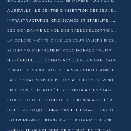
BAD 2026 : LUDOVIC NGATSÉ PLAIDE POUR LA SOUVERAINETÉ FINANCIÈRE AFRICAINE
AUBEVILLE : LE CENTRE D’INSERTION DES JEUNES PRÊT À OUVRIR SES PORTES
INFRASTRUCTURES, CROISSANCE ET STABILITÉ : LA GUINÉE AFFÛTE SES AMBITIONS
E2C CONDAMNE LE VOL DES CÂBLES ÉLECTRIQUES APRÈS UNE VIDÉO VIRALE
LA COLÈRE MONTE CHEZ LES JOURNALIERS D’E2C QUI DÉNONCENT 20 ANS DE PRÉCARITÉ
XI JINPING S’ENTRETIENT AVEC DONALD TRUMP À BEIJING
NUMÉRIQUE : LE CONGO ACCÉLÈRE LA CARTOGRAPHIE DE SES INFRASTRUCTURES DIGITALES
CEMAC : LES EXPERTS DE LA STATISTIQUE APPELLENT À RENFORCER LA SÉCURISATION DES DONNÉES
LA FÉCOTAE SENSIBILISE LES ATHLÈTES DE POINTE-NOIRE À L’HYGIÈNE ALIMENTA
SMIB 2026 : DIX ATHLÈTES CONGOLAIS EN STAGE AU KENYA
FONDS BLEU : LE CONGO ET LE KENYA ACCÉLÈRENT LA MOBILISATION DES FINANCEMENTS
DETTE PUBLIQUE : BRAZZAVILLE ENGAGE UNE OPÉRATION DE RACHAT DE 575 MILLIONS DE DOLLARS
GOUVERNANCE FINANCIÈRE : LA DGPP ET L’ONEC-C VERS UN PARTENARIAT POUR ASSAINIR LES ENTREPRISES PUBLIQUES
CONGO TERMINAL SENSIBILISE SUR LES ENJEUX DE LA SANTÉ MENTALE EN