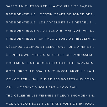
SASSOU N’GUESSO RÉÉLU AVEC PLUS DE 94,82% DES VOIX
PRÉSIDENTIELLE : DESTIN GAVET DÉNONCE DES IRRÉGULARITÉS ET REVENDIQUE LA VICTOIRE
PRÉSIDENTIELLE : LES APPELS ET SMS RÉTABLIS, INTERNET RESTE BLOQUÉ
PRÉSIDENTIELLE A : UN SCRUTIN MARQUÉ PAR LA COUPURE D’INTERNET ET UNE AFFLUENCE TIMIDE À BRAZZAVILLE
PRÉSIDENTIELLE : UN FAUX VISUEL DE RÉSULTATS CIRCULE
RÉSEAUX SOCIAUX ET ÉLECTIONS : UNE ARÈNE NUMÉRIQUE EN PLEINE MUTATION AU CONGO
À FREETOWN, MEER MISE SUR LE REFROIDISSEMENT PASSIF FACE À LA CHALEUR EXTRÊME
BOUEMBA : LA DIRECTION LOCALE DE CAMPAGNE DE DENIS SASSOU N’GUESSO MULTIPLIE LES ACTIVITÉS DE MOBILISATION
ROCH BREDIN BISSALA NKOUNKOU APPELLE LA JEUNESSE DE GOMA TSÉ-TSÉ À UN VOTE MASSIF POUR DENIS SASSOU NGUESSO
CONGO TERMINAL OUVRE SES PORTES AUX ÉTUDIANTS EN TRANSPORT ET LOGISTIQUE
ONU : ADEBAYOR SOUTIENT MACKY SALL
TBC CÉLÈBRE LES FEMMES ET LEUR ENGAGEMENT À L’OCCASION DU 8 MARS
AGL CONGO RÉUSSIT LE TRANSPORT DE 19 MODULES HORS GABARIT ENTRE POINTE-NOIRE ET BRAZZAVILLE