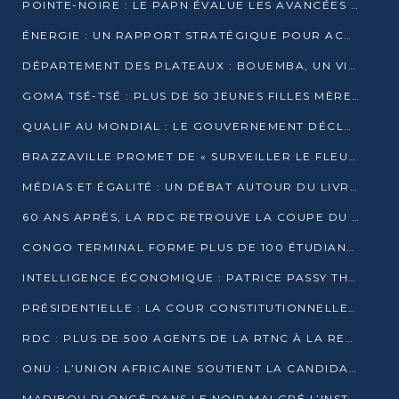
POINTE-NOIRE : LE PAPN ÉVALUE LES AVANCÉES DU MÔLE EST
ÉNERGIE : UN RAPPORT STRATÉGIQUE POUR ACCÉLÉRER LA TRANSITION AU CONGO
DÉPARTEMENT DES PLATEAUX : BOUEMBA, UN VIVIER ÉCONOMIQUE PRÊT À EXPLOSER
GOMA TSÉ-TSÉ : PLUS DE 50 JEUNES FILLES MÈRES SENSIBILISÉES À LA SANTÉ SEXUELLE
QUALIF AU MONDIAL : LE GOUVERNEMENT DÉCLARE LA JOURNÉE DU 1ER AVRIL 2026 CHÔMÉE ET PAYÉE
BRAZZAVILLE PROMET DE « SURVEILLER LE FLEUVE » APRÈS LA QUALIFICATION DE LA RDC AU MONDIAL
MÉDIAS ET ÉGALITÉ : UN DÉBAT AUTOUR DU LIVRE « CES FEMMES QUI REPRENNENT LE POUVOIR SUR LEUR VIE »
60 ANS APRÈS, LA RDC RETROUVE LA COUPE DU MONDE
CONGO TERMINAL FORME PLUS DE 100 ÉTUDIANTS AUX TECHNIQUES D’EMBAUCHE
INTELLIGENCE ÉCONOMIQUE : PATRICE PASSY THÉORISE UNE STRATÉGIE ADAPTÉE AUX CONTEXTES FRAGMENTÉS
PRÉSIDENTIELLE : LA COUR CONSTITUTIONNELLE CONFIRME LA VICTOIRE DE SASSOU NGUESSO AVEC 94,90 % DES SUFFRAGES
RDC : PLUS DE 500 AGENTS DE LA RTNC À LA RETRAITE, UNE PAGE SE TOURNE
ONU : L’UNION AFRICAINE SOUTIENT LA CANDIDATURE DE MACKY SALL
MADIBOU PLONGÉ DANS LE NOIR MALGRÉ L’INSTALLATION D’UN NOUVEAU TRANSFORMATEUR