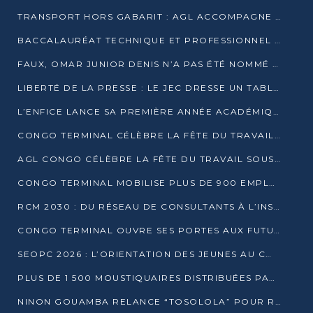
TRANSPORT HORS GABARIT : AGL ACCOMPAGNE LE DÉVELOPPEMENT DU SECTEUR BRASSICOLE AU CONGO
BACCALAURÉAT TECHNIQUE ET PROFESSIONNEL : 16 352 CANDIDATS LANCÉS DANS LES ÉPREUVES D’EPS
FAUX, OMAR JUNIOR DENIS N’A PAS ÉTÉ NOMMÉ AIDE DE CAMP ADJOINT DE DENIS SASSOU NGUESSO
LIBERTÉ DE LA PRESSE : LE JEC DRESSE UN TABLEAU PRÉOCCUPANT AU CONGO
L’ENFICE LANCE SA PREMIÈRE ANNÉE ACADÉMIQUE AVEC 100 FUTURS ENSEIGNANTS
CONGO TERMINAL CÉLÈBRE LA FÊTE DU TRAVAIL AVEC SES COLLABORATEURS À POINTE-NOIRE
AGL CONGO CÉLÈBRE LA FÊTE DU TRAVAIL SOUS LE SIGNE DE LA COHÉSION
CONGO TERMINAL MOBILISE PLUS DE 900 EMPLOYÉS AUTOUR DE LA SÉCURITÉ AU TRAVAIL
RCM 2030 : DU RÉSEAU DE CONSULTANTS À L’INSTRUMENT DE PUISSANCE EN AFRIQUE FRANCOPHONE
CONGO TERMINAL OUVRE SES PORTES AUX FUTURS INGÉNIEURS AU FORUM DES MÉTIERS D’UCAC-ICAM
SEOPC 2026 : L’ORIENTATION DES JEUNES AU CŒUR DE LA DEUXIÈME ÉDITION
PLUS DE 1 500 MOUSTIQUAIRES DISTRIBUÉES PAR AGL ET CONGO TERMINAL DANS LA LUTTE CONTRE LE PALUDISME
NINON GOUAMBA RELANCE “TOSOLOLA” POUR RENFORCER LE DIALOGUE AVEC LES CITOYENS