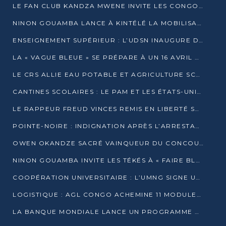
LE FAN CLUB KANDZA MWENE INVITE LES CONGOLAIS À UNE FORTE AFFLUENCE AU STADE DE KINTÉLÉ
NINON GOUAMBA LANCE À KINTÉLÉ LA MOBILISATION POUR L’INVESTITURE DR DSN
ENSEIGNEMENT SUPÉRIEUR : L’UDSN INAUGURE DES LABORATOIRES POUR BOOSTER LA FORMATION PRATIQUE
LA « VAGUE BLEUE » SE PRÉPARE À UN 16 AVRIL HISTORIQUE
LE CRS ALLIE EAU POTABLE ET AGRICULTURE SCOLAIRE AU CŒUR DE LA TRANSFORMATION DES ÉCOLES RURALES
CANTINES SCOLAIRES : LE PAM ET LES ÉTATS-UNIS AU CONTACT DES ÉCOLIERS DE KINKALA
LE RAPPEUR FREUD VINCES REMIS EN LIBERTÉ SOUS PRESSION MÉDIATIQUE
POINTE-NOIRE : INDIGNATION APRÈS L’ARRESTATION DU RAPPEUR FREUD VINCES
OWEN OKANDZE SACRÉ VAINQUEUR DU CONCOURS SLAM POUR LA VIE
NINON GOUAMBA INVITE LES TÉKÉS À « FAIRE BLOC » POUR PESER DANS LE DÉBAT NATIONAL
COOPÉRATION UNIVERSITAIRE : L’UMNG SIGNE UN ACCORD STRATÉGIQUE AVEC L’UNIVERSITÉ HAINAN EN CHINE
LOGISTIQUE : AGL CONGO ACHEMINE 11 MODULES GÉANTS JUSQU’À BRAZZAVILLE
LA BANQUE MONDIALE LANCE UN PROGRAMME DE 394 MILLIONS DE DOLLARS POUR LE BASSIN DU CONGO