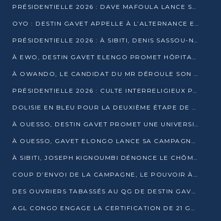
PRÉSIDENTIELLE 2026 : DAVE MAFOULA LANCE SA « VAGUE DU NOUVEAU DÉPART » À IMPFONDO
OYO : DESTIN GAVET APPELLE À L’ALTERNANCE ET À LA RESPONSABILITÉ DE LA JEUNESSE
PRÉSIDENTIELLE 2026 : À SIBITI, DENIS SASSOU-N’GUESSO PARIE SUR LES RESSOURCES DE LA LEKOUMOU
À EWO, DESTIN GAVET ELENGO PROMET HÔPITAL, CHEMIN DE FER ET AUDIT DES FINANCES PUBLIQUES
À OWANDO, LE CANDIDAT DU MR DÉROULE SON PROGRAMME DE “CHANGEMENT”
PRÉSIDENTIELLE 2026 : CULTE INTERRELIGIEUX POUR LA PAIX À OUENZÉ
DOLISIE EN BLEU POUR LA DEUXIÈME ÉTAPE DE CAMPAGNE DE DSN
À OUESSO, DESTIN GAVET PROMET UNE UNIVERSITÉ POUR LA SANGHA
À OUESSO, GAVET ELONGO LANCE SA CAMPAGNE SOUS LE SIGNE DU RENOUVEAU
À SIBITI, JOSEPH KIGNOUMBI DÉNONCE LE CHÔMAGE ET LES DÉFAILLANCES DE L’ÉTAT
COUP D’ENVOI DE LA CAMPAGNE, LE POUVOIR À POINTE-NOIRE, L’OPPOSITION À OUESSO ET SIBITI
DES OUVRIERS TABASSÉS AU QG DE DESTIN GAVET À 24 HEURES DE L’OUVERTURE DE LA CAMPAGNE
AGL CONGO ENGAGE LA CERTIFICATION DE 21 GRUTIERS AUX NORMES INTERNATIONALES