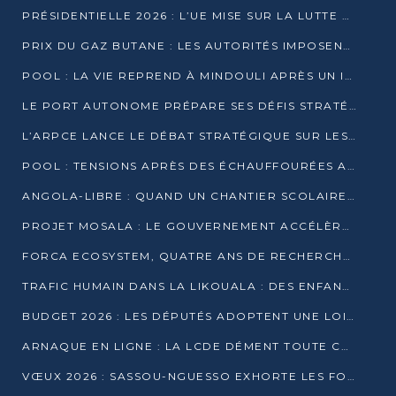
PRÉSIDENTIELLE 2026 : L’UE MISE SUR LA LUTTE CONTRE LA DÉSINFORMATION
PRIX DU GAZ BUTANE : LES AUTORITÉS IMPOSENT LE RESPECT DES PRIX RÉGLEMENTÉS
POOL : LA VIE REPREND À MINDOULI APRÈS UN INCIDENT ARMÉ SUR LA RN1
LE PORT AUTONOME PRÉPARE SES DÉFIS STRATÉGIQUES DE 2026
L’ARPCE LANCE LE DÉBAT STRATÉGIQUE SUR LES DONNÉES, L’IA ET LA FINANCE NUMÉRIQUE AU CONGO
POOL : TENSIONS APRÈS DES ÉCHAUFFOURÉES ARMÉES ENTRE DGSP ET EX-MILICIENS NINJA
ANGOLA-LIBRE : QUAND UN CHANTIER SCOLAIRE DEVIENT LE MIROIR D’UN CONGO EN MOUVEMENT
PROJET MOSALA : LE GOUVERNEMENT ACCÉLÈRE L’INSERTION DES JEUNES EN 2026
FORCA ECOSYSTEM, QUATRE ANS DE RECHERCHE DE TERRAIN AVANT UN LANCEMENT OFFICIEL EN 2026
TRAFIC HUMAIN DANS LA LIKOUALA : DES ENFANTS AUTOCHTONES RÉDUITS AU TRAVAIL FORCÉ
BUDGET 2026 : LES DÉPUTÉS ADOPTENT UNE LOI DES FINANCES DE PLUS DE 2500 MILLIARDS FCFA
ARNAQUE EN LIGNE : LA LCDE DÉMENT TOUTE CAMPAGNE DE RECRUTEMENT
VŒUX 2026 : SASSOU-NGUESSO EXHORTE LES FORCES VIVES À RENFORCER L’UNITÉ