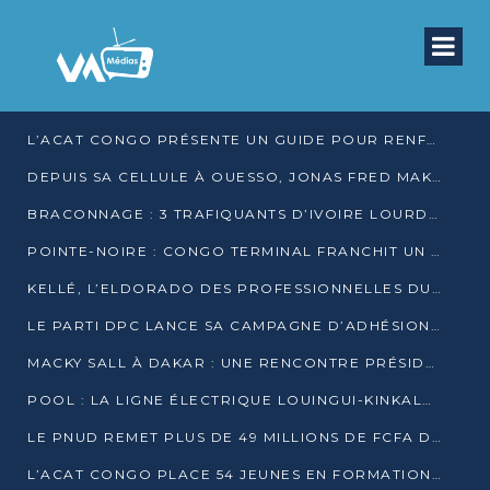
L’ACAT CONGO PRÉSENTE UN GUIDE POUR RENFORCER LES GARANTIES JUDICIAIRES EN GARDE À VUE
DEPUIS SA CELLULE À OUESSO, JONAS FRED MAKITA DÉNONCE CE QU’IL QUALIFIE DE DÉNI DE JUSTICE
BRACONNAGE : 3 TRAFIQUANTS D’IVOIRE LOURDEMENT CONDAMNÉS À DJAMBALA
POINTE-NOIRE : CONGO TERMINAL FRANCHIT UN CAP HISTORIQUE AVEC 99 MOUVEMENTS/HEURE
KELLÉ, L’ELDORADO DES PROFESSIONNELLES DU SEXE
LE PARTI DPC LANCE SA CAMPAGNE D’ADHÉSIONS ET VEUT STRUCTURER SA PRÉSENCE DANS LES 15 DÉPARTEMENTS
MACKY SALL À DAKAR : UNE RENCONTRE PRÉSIDENTIELLE QUI DIVISE L’OPINION SÉNÉGALAISE
POOL : LA LIGNE ÉLECTRIQUE LOUINGUI-KINKALA-BOKO MISE EN SERVICE
LE PNUD REMET PLUS DE 49 MILLIONS DE FCFA D’ÉQUIPEMENTS POUR ACCÉLÉRER LA NUMÉRISATION DU SYSTÈME DE SANTÉ
L’ACAT CONGO PLACE 54 JEUNES EN FORMATION PROFESSIONNELLE