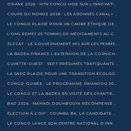
OSIANE 2026 : MTN CONGO MISE SUR L’INNOVATION POUR RELEVER LES DÉFIS AFRICAINS
COUPE DU MONDE 2026 : LES ABONNÉS CANAL+ AU CONGO DÉÇUS À QUELQUES JOURS DU COUP D’ENVOI
LE CONGO PLAIDE POUR UN CADRE ÉTHIQUE DE L’INTELLIGENCE ARTIFICIELLE À DAKAR
L’OMS REMET 25 TONNES DE MÉDICAMENTS AU CONGO POUR RENFORCER LA RIPOSTE AUX ÉPIDÉMIES
ZLECAF : LE GOUVERNEMENT MIS SUR LES FEMMES ENTREPRENEURES
LA BADEA FINANCE L’EXTENSION DE LA CORNICHE SUD DE BRAZZAVILLE
CUVETTE-OUEST : SEPT PRÉSUMÉS TRAFIQUANTS DE FAUNE INTERPELLÉS À EWO ET KELLÉ
LA SNPC PLAIDE POUR UNE TRANSITION ÉCOLOGIQUE PROGRESSIVE
CONGO-GUINÉE : LE PROGRAMME SIMANDOU 2040 AU CŒUR DES ÉCHANGES À LA BAD
LE CONGO ET LA BADEA EN VISITE DES CHANTIERS
BAD 2026 : MAMADI DOUMBOUYA RÉCOMPENSÉ PAR LE TROPHÉE BABACAR NDIAYE À BRAZZAVILLE
ÉLECTION À L’OIF : COUMBA BA, LA CANDIDATE DISCRÈTE QUI BOUSCULE LE JEU DIPLOMATIQUE
LE CONGO LANCE SON CENTRE NATIONAL D’INNOVATION