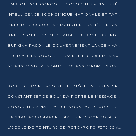
EMPLOI : AGL CONGO ET CONGO TERMINAL PRÉSÉLECTIONNENT PLUS DE 70 JEUNES À POINTE-NOIRE
INTELLIGENCE ÉCONOMIQUE NATIONALE ET PARTENARIATS INTERNATIONAUX : VERS UNE DOCTRINE SOUVERAINE DE SÉCURITÉ ÉCONOMIQUE
PRÈS DE 700 000 EVP MANUTENTIONNÉS EN SIX MOIS PAR CONGO TERMINAL
RNP : DJOUBE NGOH CHARNEL BERICHE PREND LES RÊNES DU PARTI
BURKINA FASO : LE GOUVERNEMENT LANCE « VACANCES UTILES 2026 » POUR FORMER LES ÉLÈVES À 15 MÉTIERS
LES DIABLES ROUGES TERMINENT DEUXIÈMES AU CHAMPIONNAT D’AFRIQUE ZONE 3
66 ANS D’INDEPENDANCE, 30 ANS D’AGRESSION RWAN DAISE : 4 PRESIDENCES, UN ECHEC COLLECTIF
PORT DE POINTE-NOIRE : LE MÔLE EST PREND FORME ET VISE LES GÉANTS DES MERS
CONSTANT SERGE BOUNDA PORTE LE MESSAGE DE COMPASSION DE DENIS SASSOU NGUESSO EN IRAN
CONGO TERMINAL BAT UN NOUVEAU RECORD DE PRODUCTIVITÉ AU PORT DE POINTE-NOIRE
LA SNPC ACCOMPAGNE SIX JEUNES CONGOLAIS AUX OLYMPIADES PANAFRICAINES DE MATHÉMATIQUES
L’ÉCOLE DE PEINTURE DE POTO-POTO FÊTE 75 ANS AU SERVICE DE L’ART CONGOLAIS