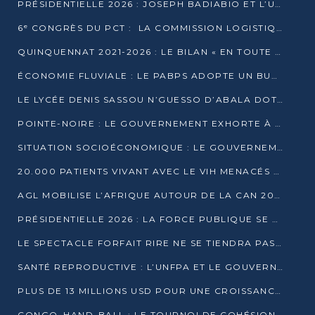
PRÉSIDENTIELLE 2026 : JOSEPH BADIABIO ET L’UDH-YUKI JOUENT LA PRUDENCE
6ᵉ CONGRÈS DU PCT : LA COMMISSION LOGISTIQUE ASSURE LA DISTRIBUTION DES KITS
QUINQUENNAT 2021-2026 : LE BILAN « EN TOUTE TRANSPARENCE » PRÉSENTÉ À LA PRESSE
ÉCONOMIE FLUVIALE : LE PABPS ADOPTE UN BUDGET 2026 DE PLUS DE 2,7 MILLIARDS FCFA
LE LYCÉE DENIS SASSOU N’GUESSO D’ABALA DOTÉ D’UNE SALLE MULTIMÉDIA
POINTE-NOIRE : LE GOUVERNEMENT EXHORTE À UN USAGE RESPONSABLE DU NOUVEAU MATÉRIEL MUNICIPAL
SITUATION SOCIOÉCONOMIQUE : LE GOUVERNEMENT INTERPELLÉ DEVANT LE SÉNAT
20.000 PATIENTS VIVANT AVEC LE VIH MENACÉS D’ARRÊT DE TRAITEMENT
AGL MOBILISE L’AFRIQUE AUTOUR DE LA CAN 2025
PRÉSIDENTIELLE 2026 : LA FORCE PUBLIQUE SE PRÉPARE À SÉCURISER LE SCRUTIN
LE SPECTACLE FORFAIT RIRE NE SE TIENDRA PAS LE 1ER JANVIER
SANTÉ REPRODUCTIVE : L’UNFPA ET LE GOUVERNEMENT AFFINENT LES PRIORITÉS DE 2026
PLUS DE 13 MILLIONS USD POUR UNE CROISSANCE VERTE ET SOUVERAINE
CONGO–HAND-BALL : LE TOURNOI DE COHÉSION ET DE FRATERNITÉ ALLUME SES LAMPIONS À BRAZZAVILLE