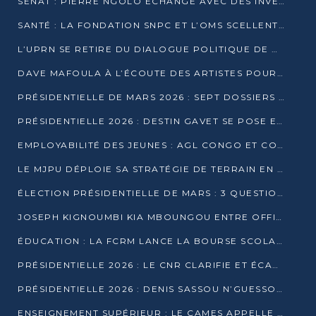
SÉNAT : PIERRE NGOLO ÉCHANGE AVEC DES INVESTISSEURS DU NUMÉRIQUE
SANTÉ : LA FONDATION SNPC ET L’OMS SCELLENT UN PARTENARIAT STRATÉGIQUE DE TROIS ANS
L’UPRN SE RETIRE DU DIALOGUE POLITIQUE DE DJAMBALA : TENSIONS DANS LE PRÉ-ÉLECTORAL CONGOLAIS
DAVE MAFOULA À L’ÉCOUTE DES ARTISTES POUR REDÉFINIR SA POLITIQUE CULTURELLE
PRÉSIDENTIELLE DE MARS 2026 : SEPT DOSSIERS DE CANDIDATURE ENREGISTRÉS À LA CLÔTURE DES DÉPÔTS
PRÉSIDENTIELLE 2026 : DESTIN GAVET SE POSE EN CANDIDAT DU « RAS-LE-BOL »
EMPLOYABILITÉ DES JEUNES : AGL CONGO ET CONGO TERMINAL S’ALLIENT À UCAC-ICAM
LE MJPU DÉPLOIE SA STRATÉGIE DE TERRAIN EN FAVEUR DE DSN
ÉLECTION PRÉSIDENTIELLE DE MARS : 3 QUESTIONS À UN EXPERT CONGOLAIS DE LA CYBERSÉCURITÉ
JOSEPH KIGNOUMBI KIA MBOUNGOU ENTRE OFFICIELLEMENT EN COURSE POUR LA PRÉSIDENTIELLE
ÉDUCATION : LA FCRM LANCE LA BOURSE SCOLAIRE FRANCINE-NTOUMI POUR PROMOUVOIR LES FILIÈRES SCIENTIFIQUES
PRÉSIDENTIELLE 2026 : LE CNR CLARIFIE ET ÉCARTE LA CANDIDATURE DU PASTEUR NTUMI
PRÉSIDENTIELLE 2026 : DENIS SASSOU N’GUESSO ANNONCE OFFICIELLEMENT SA CANDIDATURE
ENSEIGNEMENT SUPÉRIEUR : LE CAMES APPELLE À UNE UNIVERSITÉ AFRICAINE AXÉE SUR L’EMPLOYABILITÉ