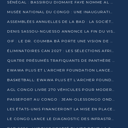
SÉNÉGAL : BASSIROU DIOMAYE FAYE NOMME AL AMINOU LÔ PREMIER MINISTRE
MUSÉE NATIONAL DU CONGO : UNE INAUGURATION PORTEUSE D’ESPOIR POUR LA CULTURE
ASSEMBLÉES ANNUELLES DE LA BAD : LA SOCIÉTÉ CIVILE CONGOLAISE À LA RECHERCHE DE PARTENAIRES POUR SES PROJETS
DENIS SASSOU-NGUESSO ANNONCE LA FIN DU VISA POUR LES AFRICAINS EN 2027
OIF : LE DR. COUMBA BÂ PORTE UNE VISION DE DIALOGUE, DE STABILITÉ ET DE RÉFORME À LA TÊTE
ÉLIMINATOIRES CAN 2027 : LES SÉLECTIONS AFRICAINES CONNAISSENT LEURS ADVERSAIRES
QUATRE PRÉSUMÉS TRAFIQUANTS DE PANTHÈRE ARRÊTÉS À EWO
EWAWA PLUS ET L’ARCHER FOUNDATION LANCENT UN CAMP DE BASKET POUR LES JEUNES À BRAZZAVILLE
BASKETBALL: EWAWA PLUS ET L’ARCHER FOUNDATION LANCENT UN CAMP POUR LES JEUNES
AGL CONGO LIVRE 270 VÉHICULES POUR MODERNISER LE TRANSPORT URBAIN
PASSEPORT AU CONGO : JEAN-OLESSONGO ONDAYE VEUT METTRE FIN AUX LENTEURS ADMINISTRATIVES
LES ÉTATS-UNIS FINANCERONT LA MISE EN PLACE DE JUSQU’À 50 CLINIQUES DE LUTTE CONTRE L’EBOLA
LE CONGO LANCE LE DIAGNOSTIC DES INFRASTRUCTURES SPORTIVES DU COMPLEXE DE KINTÉLÉ