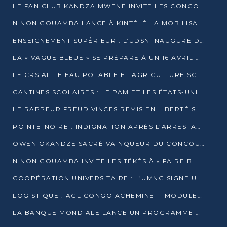
LE FAN CLUB KANDZA MWENE INVITE LES CONGOLAIS À UNE FORTE AFFLUENCE AU STADE DE KINTÉLÉ
NINON GOUAMBA LANCE À KINTÉLÉ LA MOBILISATION POUR L’INVESTITURE DR DSN
ENSEIGNEMENT SUPÉRIEUR : L’UDSN INAUGURE DES LABORATOIRES POUR BOOSTER LA FORMATION PRATIQUE
LA « VAGUE BLEUE » SE PRÉPARE À UN 16 AVRIL HISTORIQUE
LE CRS ALLIE EAU POTABLE ET AGRICULTURE SCOLAIRE AU CŒUR DE LA TRANSFORMATION DES ÉCOLES RURALES
CANTINES SCOLAIRES : LE PAM ET LES ÉTATS-UNIS AU CONTACT DES ÉCOLIERS DE KINKALA
LE RAPPEUR FREUD VINCES REMIS EN LIBERTÉ SOUS PRESSION MÉDIATIQUE
POINTE-NOIRE : INDIGNATION APRÈS L’ARRESTATION DU RAPPEUR FREUD VINCES
OWEN OKANDZE SACRÉ VAINQUEUR DU CONCOURS SLAM POUR LA VIE
NINON GOUAMBA INVITE LES TÉKÉS À « FAIRE BLOC » POUR PESER DANS LE DÉBAT NATIONAL
COOPÉRATION UNIVERSITAIRE : L’UMNG SIGNE UN ACCORD STRATÉGIQUE AVEC L’UNIVERSITÉ HAINAN EN CHINE
LOGISTIQUE : AGL CONGO ACHEMINE 11 MODULES GÉANTS JUSQU’À BRAZZAVILLE
LA BANQUE MONDIALE LANCE UN PROGRAMME DE 394 MILLIONS DE DOLLARS POUR LE BASSIN DU CONGO