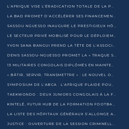
L’AFRIQUE VISE L’ÉRADICATION TOTALE DE LA POLIOMYÉLITE D’ICI 2026
LA BAD PROMET D’ACCÉLÉRER SES FINANCEMENTS AVEC LE MINISTÈRE DE L’ASSAINISSEMENT
SASSOU NGUESSO INAUGURE LE PRESTIGIEUX HÔTEL KEMPINSKI BRAZZAVILLE
LE SECTEUR PRIVÉ MOBILISÉ POUR LE DÉPLOIEMENT DE 19 MINI-CENTRALES SOLAIRES
YVON SANA BANGUI PREND LA TÊTE DE L’ASSOCIATION DES BANQUES CENTRALES AFRICAINES
DENIS SASSOU-NGUESSO PROMET LA « TRAQUE SANS RELÂCHE » DU GRAND BANDITISME
13 MILITAIRES CONGOLAIS DIPLÔMÉS EN MAINTENANCE INDUSTRIELLE APRÈS TROIS ANS DE FORMATION À L’UNIVERSITÉ MARIEN-NGOUABI
« BÂTIR, SERVIR, TRANSMETTRE » : LE NOUVEL OUVRAGE QUI INTERPELLE LES COLLECTIVITÉS
SYMPOSIUM DE L’ABCA : L’AFRIQUE PLAIDE POUR UN FINANCEMENT CLIMATIQUE ÉQUITABLE
TAEKWONDO : DEUX JUNIORS CONGOLAIS À LA FINALE D’OPEN SYRIES 2025 À ABIDJAN
KINTELÉ, FUTUR HUB DE LA FORMATION FOOTBALLISTIQUE AFRICAINE ?
LA LISTE DES HÔPITAUX GÉNÉRAUX S’ALLONGE AU CONGO
JUSTICE : OUVERTURE DE LA SESSION CRIMINELLE À BRAZZAVILLE AVEC 52 DOSSIERS AU RÔLE