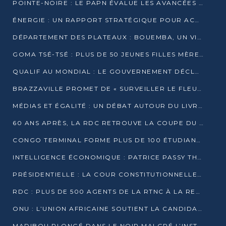
POINTE-NOIRE : LE PAPN ÉVALUE LES AVANCÉES DU MÔLE EST
ÉNERGIE : UN RAPPORT STRATÉGIQUE POUR ACCÉLÉRER LA TRANSITION AU CONGO
DÉPARTEMENT DES PLATEAUX : BOUEMBA, UN VIVIER ÉCONOMIQUE PRÊT À EXPLOSER
GOMA TSÉ-TSÉ : PLUS DE 50 JEUNES FILLES MÈRES SENSIBILISÉES À LA SANTÉ SEXUELLE
QUALIF AU MONDIAL : LE GOUVERNEMENT DÉCLARE LA JOURNÉE DU 1ER AVRIL 2026 CHÔMÉE ET PAYÉE
BRAZZAVILLE PROMET DE « SURVEILLER LE FLEUVE » APRÈS LA QUALIFICATION DE LA RDC AU MONDIAL
MÉDIAS ET ÉGALITÉ : UN DÉBAT AUTOUR DU LIVRE « CES FEMMES QUI REPRENNENT LE POUVOIR SUR LEUR VIE »
60 ANS APRÈS, LA RDC RETROUVE LA COUPE DU MONDE
CONGO TERMINAL FORME PLUS DE 100 ÉTUDIANTS AUX TECHNIQUES D’EMBAUCHE
INTELLIGENCE ÉCONOMIQUE : PATRICE PASSY THÉORISE UNE STRATÉGIE ADAPTÉE AUX CONTEXTES FRAGMENTÉS
PRÉSIDENTIELLE : LA COUR CONSTITUTIONNELLE CONFIRME LA VICTOIRE DE SASSOU NGUESSO AVEC 94,90 % DES SUFFRAGES
RDC : PLUS DE 500 AGENTS DE LA RTNC À LA RETRAITE, UNE PAGE SE TOURNE
ONU : L’UNION AFRICAINE SOUTIENT LA CANDIDATURE DE MACKY SALL
MADIBOU PLONGÉ DANS LE NOIR MALGRÉ L’INSTALLATION D’UN NOUVEAU TRANSFORMATEUR