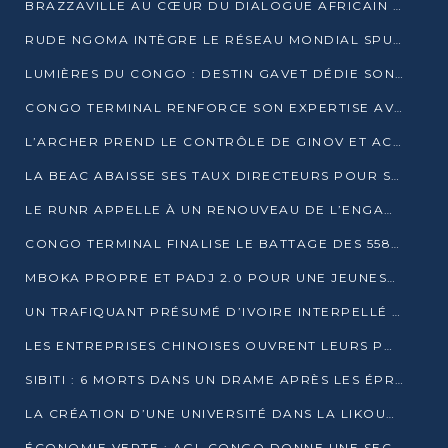
BRAZZAVILLE AU CŒUR DU DIALOGUE AFRICAIN SUR LES OBJECTIFS DE DÉVELOPPEMENT DURABLE
RUDE NGOMA INTÈGRE LE RÉSEAU MONDIAL SPUTNIK PRO APRÈS UNE FORMATION À MOSCOU
LUMIÈRES DU CONGO : DESTIN GAVET DÉDIE SON PRIX À L’UNITÉ NATIONALE ET À LA JEUNESSE
CONGO TERMINAL RENFORCE SON EXPERTISE AVEC NEUF NOUVEAUX FORMATEURS EN ENGINS PORTUAIRES
L’ARCHER PREND LE CONTRÔLE DE GINOV ET ACCÉLÈRE SON VIRAGE NUMÉRIQUE
LA BEAC ABAISSE SES TAUX DIRECTEURS POUR SOUTENIR LA CROISSANCE EN ZONE CEMAC
LE RUNR APPELLE À UN RENOUVEAU DE L’ENGAGEMENT MILITANT
CONGO TERMINAL FINALISE LE BATTAGE DES 558 PIEUX DU FUTUR QUAI DU MÔLE EST
MBOKA PROPRE ET PADJ 2.0 POUR UNE JEUNESSE PLUS AUTONOME
UN TRAFIQUANT PRÉSUMÉ D’IVOIRE INTERPELLÉ À DOLISIE
LES ENTREPRISES CHINOISES OUVRENT LEURS PORTES AUX JEUNES DIPLÔMÉS
SIBITI : 6 MORTS DANS UN DRAME APRÈS LES ÉPREUVES DU BEPC
LA CRÉATION D’UNE UNIVERSITÉ DANS LA LIKOUALA AU CŒUR D’UNE RÉFLEXION NATIONALE
ÉCONOMIE VERTE : AGL CONGO DONNE UNE SECONDE VIE À SES DÉCHETS INDUSTRIELS