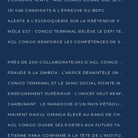
131 066 CANDIDATS À L’ÉPREUVE DU BEPC
ALERTE À L’ESCROQUERIE SUR LA PRÉTENDUE VENTE DE PARCELLES AFAT
MÔLE EST : CONGO TERMINAL RELÈVE LE DÉFI TECHNIQUE DES SABLES BITUMINEUX
AGL CONGO RENFORCE LES COMPÉTENCES DE SES ÉQUIPES AVEC LA CERTIFICATION CACES® R483
PRÈS DE 200 COLLABORATEURS D’AGL CONGO EN FORMATION JUSQU’EN JUILLET
FRAUDE À LA SIMBOX : L’ARPCE DÉMANTÈLE UN RÉSEAU UTILISANT DES CARTES SIM OUGANDAISES
CONGO TERMINAL ET LE SAMU SOCIAL POINTE-NOIRE RENOUVELLENT LEUR PARTENARIAT EN FAVEUR DES JEUNES VULNÉRABLES
ENSEIGNEMENT SUPÉRIEUR : L’UNICEF VEUT RENFORCER LA RECHERCHE SUR LES QUESTIONS DE L’ENFANCE
CARBURANT : LE PARADOXE D’UN PAYS PÉTROLIER CONFRONTÉ À DES PÉNURIES RÉCURRENTES
MAIXENT RAOUL OMINGA ÉLEVÉ AU RANG DE CHEVALIER DE L’ORDRE DE L’AMITIÉ ENTRE LA RUSSIE ET LE CONGO
AGL CONGO OUVRE SES PORTES AUX FUTURS TALENTS DE LA LOGISTIQUE
ÉTIENNE PAKA CONFIRMÉ À LA TÊTE DE L’INSTITUT GÉOGRAPHIQUE NATIONAL