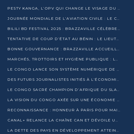
PESTY KANGA, L’OPV QUI CHANGE LE VISAGE DU REPORTAGE AU CONGO
JOURNÉE MONDIALE DE L’AVIATION CIVILE : LE CONGO MISE SUR L’INNOVATION ET LA SÉCURITÉ
BILILI BD FESTIVAL 2025 : BRAZZAVILLE CÉLÈBRE DIX ANS DE CRÉATION GRAPHIQUE AFRICAINE
TENTATIVE DE COUP D’ÉTAT AU BÉNIN : LE LIEUTENANT-COLONEL TIGRI S’AUTOPROCLAME CHEF D’UN COMITÉ MILITAIRE
BONNE GOUVERNANCE : BRAZZAVILLE ACCUEILLE LES PREMIÈRES JOURNÉES CONGOLAISES DE L’ÉVALUATION
MARCHÉS, TROTTOIRS ET HYGIÈNE PUBLIQUE : LE GOUVERNEMENT DURCIT LE TON
LE CONGO LANCE SON SYSTÈME NUMÉRIQUE DE VÉRIFICATION DU BOIS
DES FUTURS JOURNALISTES INITIÉS À L’ÉCONOMIE BLEUE DURABLE
LE CONGO SACRÉ CHAMPION D’AFRIQUE DU SLAM 2025
LA VISION DU CONGO AXÉE SUR UNE ÉCONOMIE BAS CARBONE AU RENDEZ-VOUS DE MONACO 2025
RECONNAISSANCE : HONNEUR À PARIS POUR MAIXENT RAOUL OMINGA
CANAL+ RELANCE LA CHAÎNE CAN ET DÉVOILE UNE OFFRE EXCEPTIONNELLE POUR DÉCEMBRE
LA DETTE DES PAYS EN DÉVELOPPEMENT ATTEINT UN SOMMET HISTORIQUE ENTRE 2022 ET 2024