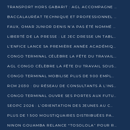
TRANSPORT HORS GABARIT : AGL ACCOMPAGNE LE DÉVELOPPEMENT DU SECTEUR BRASSICOLE AU CONGO
BACCALAURÉAT TECHNIQUE ET PROFESSIONNEL : 16 352 CANDIDATS LANCÉS DANS LES ÉPREUVES D’EPS
FAUX, OMAR JUNIOR DENIS N’A PAS ÉTÉ NOMMÉ AIDE DE CAMP ADJOINT DE DENIS SASSOU NGUESSO
LIBERTÉ DE LA PRESSE : LE JEC DRESSE UN TABLEAU PRÉOCCUPANT AU CONGO
L’ENFICE LANCE SA PREMIÈRE ANNÉE ACADÉMIQUE AVEC 100 FUTURS ENSEIGNANTS
CONGO TERMINAL CÉLÈBRE LA FÊTE DU TRAVAIL AVEC SES COLLABORATEURS À POINTE-NOIRE
AGL CONGO CÉLÈBRE LA FÊTE DU TRAVAIL SOUS LE SIGNE DE LA COHÉSION
CONGO TERMINAL MOBILISE PLUS DE 900 EMPLOYÉS AUTOUR DE LA SÉCURITÉ AU TRAVAIL
RCM 2030 : DU RÉSEAU DE CONSULTANTS À L’INSTRUMENT DE PUISSANCE EN AFRIQUE FRANCOPHONE
CONGO TERMINAL OUVRE SES PORTES AUX FUTURS INGÉNIEURS AU FORUM DES MÉTIERS D’UCAC-ICAM
SEOPC 2026 : L’ORIENTATION DES JEUNES AU CŒUR DE LA DEUXIÈME ÉDITION
PLUS DE 1 500 MOUSTIQUAIRES DISTRIBUÉES PAR AGL ET CONGO TERMINAL DANS LA LUTTE CONTRE LE PALUDISME
NINON GOUAMBA RELANCE “TOSOLOLA” POUR RENFORCER LE DIALOGUE AVEC LES CITOYENS