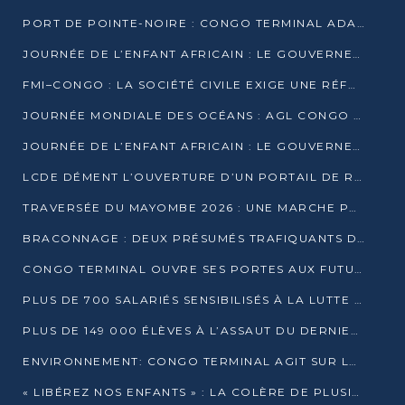
PORT DE POINTE-NOIRE : CONGO TERMINAL ADAPTE SON DRAGAGE AUX SABLES BITUMINEUX
JOURNÉE DE L’ENFANT AFRICAIN : LE GOUVERNEMENT RÉAFFIRME SON ENGAGEMENT POUR L’ACCÈS À L’EAU ET À L’ASSAINISSEMENT
FMI–CONGO : LA SOCIÉTÉ CIVILE EXIGE UNE RÉFORME DE LA FISCALITÉ PÉTROLIÈRE
JOURNÉE MONDIALE DES OCÉANS : AGL CONGO MOBILISE SES COLLABORATEURS POUR LA PRÉSERVATION DE LA BIODIVERSITÉ MARINE
JOURNÉE DE L’ENFANT AFRICAIN : LE GOUVERNEMENT MOBILISÉ POUR L’HYGIÈNE DANS LES ORPHELINATS
LCDE DÉMENT L’OUVERTURE D’UN PORTAIL DE RECRUTEMENT ET APPELLE À LA VIGILANCE
TRAVERSÉE DU MAYOMBE 2026 : UNE MARCHE POUR SENSIBILISER ET DÉPISTER AU DIABÈTE
BRACONNAGE : DEUX PRÉSUMÉS TRAFIQUANTS D’HIPPOPOTAME ÉCROUÉS À BRAZZAVILLE
CONGO TERMINAL OUVRE SES PORTES AUX FUTURS INGÉNIEURS DE L’UCAC-ICAM
PLUS DE 700 SALARIÉS SENSIBILISÉS À LA LUTTE CONTRE LA TUBERCULOSE À CONGO TERMINAL
PLUS DE 149 000 ÉLÈVES À L’ASSAUT DU DERNIER CEPE
ENVIRONNEMENT: CONGO TERMINAL AGIT SUR LE TERRAIN ET FORME LES PLUS JEUNES
« LIBÉREZ NOS ENFANTS » : LA COLÈRE DE PLUSIEURS MÈRES À BRAZZAVILLE CONTRE LA DGSP