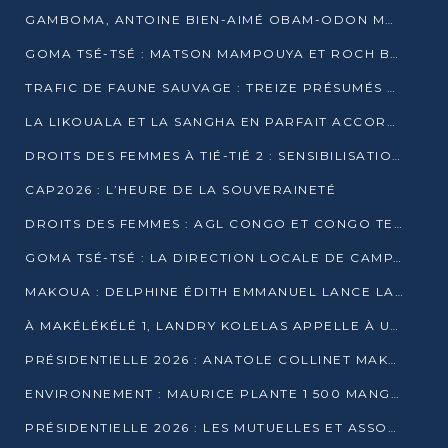
GAMBOMA, ANTOINE BIEN-AIMÉ OBAM-ODON MOBILISE LES 32 148 ÉLECTEURS EN FAVEUR DE DENIS SASSOU NGUESSO
GOMA TSÉ-TSÉ : MATSON MAMPOUYA ET ROCH BREDIN BISSALA NKOUNKOU EN CAMPAGNE DE PROXIMITÉ
TRAFIC DE FAUNE SAUVAGE : TREIZE PRÉSUMÉS TRAFIQUANTS INTERPELLÉS AU CONGO EN 2025
LA LIKOUALA ET LA SANGHA EN PARFAIT ACCORD AVEC LE PROJET DE SOCIÉTÉ DU CANDIDAT DENIS SASSOU-N’GUESSO
DROITS DES FEMMES À TIÉ-TIÉ 2 : SENSIBILISATION ET PÉDAGOGIE SUR LE DROIT DE VOTE
CAP2026 : L’HEURE DE LA SOUVERAINETÉ
DROITS DES FEMMES : AGL CONGO ET CONGO TERMINAL METTENT EN AVANT LE LEADERSHIP FÉMININ
GOMA TSÉ-TSÉ : LA DIRECTION LOCALE DE CAMPAGNE INTENSIFIE LA SENSIBILISATION DANS LES VILLAGES
MAKOUA : DELPHINE ÉDITH EMMANUEL LANCE LA CAMPAGNE POUR DENIS SASSOU-N’GUESSO
À MAKÉLÉKÉLÉ 1, LANDRY KOLELAS APPELLE À UNE MOBILISATION MASSIVE EN FAVEUR DE DENIS SASSOU-N’GUESSO
PRÉSIDENTIELLE 2026 : ANATOLE COLLINET MAKOSSO DÉFEND LE PROJET DE SOCIÉTÉ DE DENIS SASSOU NGUESSO
ENVIRONNEMENT : MAURICE PLANTE 1 500 MANGROVES POUR HONORER WANGARI MAATHAI
PRÉSIDENTIELLE 2026 : LES MUTUELLES ET ASSOCIATIONS S’IMPLIQUENT DANS LA CAMPAGNE ÉLECTORALE À TIÉ-TIÉ 2 (POINTE-NOIRE)