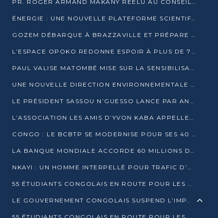
PR. ROGER ARMAND MAKANY RÉÉLU AU CONSEIL DE L’AUF
ÉNERGIE : UNE NOUVELLE PLATEFORME SCIENTIFIQUE POUR LA TRANSITION ÉNERGÉTIQUE EN AFRIQUE CENTRALE
GOZEM DÉBARQUE À BRAZZAVILLE ET PRÉPARE SON ARRIVÉE À POINTE-NOIRE
L’ESPACE OPOKO REDONNE ESPOIR À PLUS DE 775 ÉLÈVES AUTOCHTONES DANS LE NORD DU CONGO
PAUL VALISE MATOMBÉ MISE SUR LA SENSIBILISATION POUR ÉRAQUER LE GRAND BANDITISME
UNE NOUVELLE DIRECTION ENVIRONNEMENTALE POUR RENFORCER LA GESTION DES DONNÉES AU CONGO
LE PRÉSIDENT SASSOU N’GUESSO LANCE PAR ANTICIPATION LA 39ÈME JOURNÉE NATIONALE DE L’ARBRE
L’ASSOCIATION LES AMIS D’YVON KABA APPELLENT DENIS SASSOU N’GUESSO À SE PORTER CANDIDAT
CONGO : LE BCBTP SE MODERNISE POUR SES 40 ANS D’EXISTENCE
LA BANQUE MONDIALE ACCORDE 60 MILLIONS DE DOLLARS POUR LA RÉSILIENCE URBAINE AU CONGO
NKAYI : UN HOMME INTERPELLÉ POUR TRAFIC D’UN BÉBÉ CHIMPANZÉ
55 ÉTUDIANTS CONGOLAIS EN ROUTE POUR LES UNIVERSITÉS ALGÉRIENNES
LE GOUVERNEMENT CONGOLAIS SUSPEND L’IMPORTATION DES MACHETTES ET DES MOTOS
55 ÉTUDIANTS CONGOLAIS EN ROUTE POUR LES UNIVERSITÉS ALGÉRIENNES