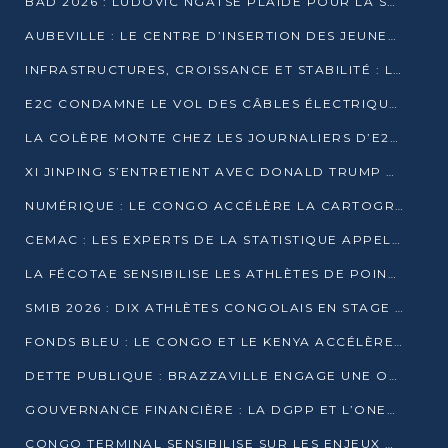
BAD 2026 : LUDOVIC NGATSÉ PLAIDE POUR LA SOUVERAINETÉ FINANCIÈRE AFRICAINE
AUBEVILLE : LE CENTRE D’INSERTION DES JEUNES PRÊT À OUVRIR SES PORTES
INFRASTRUCTURES, CROISSANCE ET STABILITÉ : LA GUINÉE AFFÛTE SES AMBITIONS
E2C CONDAMNE LE VOL DES CÂBLES ÉLECTRIQUES APRÈS UNE VIDÉO VIRALE
LA COLÈRE MONTE CHEZ LES JOURNALIERS D’E2C QUI DÉNONCENT 20 ANS DE PRÉCARITÉ
XI JINPING S’ENTRETIENT AVEC DONALD TRUMP À BEIJING
NUMÉRIQUE : LE CONGO ACCÉLÈRE LA CARTOGRAPHIE DE SES INFRASTRUCTURES DIGITALES
CEMAC : LES EXPERTS DE LA STATISTIQUE APPELLENT À RENFORCER LA SÉCURISATION DES DONNÉES
LA FÉCOTAE SENSIBILISE LES ATHLÈTES DE POINTE-NOIRE À L’HYGIÈNE ALIMENTA
SMIB 2026 : DIX ATHLÈTES CONGOLAIS EN STAGE AU KENYA
FONDS BLEU : LE CONGO ET LE KENYA ACCÉLÈRENT LA MOBILISATION DES FINANCEMENTS
DETTE PUBLIQUE : BRAZZAVILLE ENGAGE UNE OPÉRATION DE RACHAT DE 575 MILLIONS DE DOLLARS
GOUVERNANCE FINANCIÈRE : LA DGPP ET L’ONEC-C VERS UN PARTENARIAT POUR ASSAINIR LES ENTREPRISES PUBLIQUES
CONGO TERMINAL SENSIBILISE SUR LES ENJEUX DE LA SANTÉ MENTALE EN