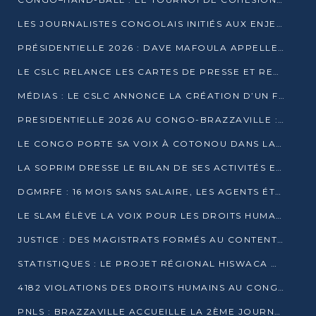
LES JOURNALISTES CONGOLAIS INITIÉS AUX ENJEUX DE L’ÉCONOMIE BLEUE
PRÉSIDENTIELLE 2026 : DAVE MAFOULA APPELLE LES CONGOLAIS À UN « NOUVEAU DÉPART »
LE CSLC RELANCE LES CARTES DE PRESSE ET RECONNAÎT OFFICIELLEMENT LES MÉDIAS EN LIGNE
MÉDIAS : LE CSLC ANNONCE LA CRÉATION D’UN FONDS D’APPUI À LA PRESSE
PRESIDENTIELLE 2026 AU CONGO-BRAZZAVILLE : UN CASTING ÉLARGI
LE CONGO PORTE SA VOIX À COTONOU DANS LA LUTTE CONTRE LA TUBERCULOSE
LA SOPRIM DRESSE LE BILAN DE SES ACTIVITÉS ET FIXE DE NOUVELLES PRIORITÉS
DGMRFE : 16 MOIS SANS SALAIRE, LES AGENTS ÉTOUFFENT DANS LE SILENCE
LE SLAM ÉLÈVE LA VOIX POUR LES DROITS HUMAINS À BRAZZAVILLE
JUSTICE : DES MAGISTRATS FORMÉS AU CONTENTIEUX DE LA PROPRIÉTÉ INTELLECTUELLE
STATISTIQUES : LE PROJET RÉGIONAL HISWACA OFFICIELLEMENT LANCÉ AU CONGO
4182 VIOLATIONS DES DROITS HUMAINS AU CONGO EN 2025 SELON LE CAD
PNLS : BRAZZAVILLE ACCUEILLE LA 2ÈME JOURNÉE SCIENTIFIQUE SUR LE VIH/SIDA