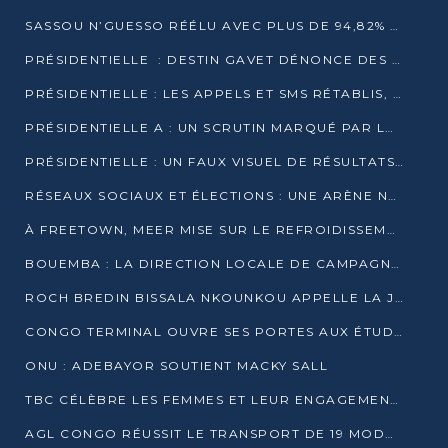
SASSOU N’GUESSO RÉÉLU AVEC PLUS DE 94,82% DES VOIX
PRÉSIDENTIELLE : DESTIN GAVET DÉNONCE DES IRRÉGULARITÉS ET REVENDIQUE LA VICTOIRE
PRÉSIDENTIELLE : LES APPELS ET SMS RÉTABLIS, INTERNET RESTE BLOQUÉ
PRÉSIDENTIELLE A : UN SCRUTIN MARQUÉ PAR LA COUPURE D’INTERNET ET UNE AFFLUENCE TIMIDE À BRAZZAVILLE
PRÉSIDENTIELLE : UN FAUX VISUEL DE RÉSULTATS CIRCULE
RÉSEAUX SOCIAUX ET ÉLECTIONS : UNE ARÈNE NUMÉRIQUE EN PLEINE MUTATION AU CONGO
À FREETOWN, MEER MISE SUR LE REFROIDISSEMENT PASSIF FACE À LA CHALEUR EXTRÊME
BOUEMBA : LA DIRECTION LOCALE DE CAMPAGNE DE DENIS SASSOU N’GUESSO MULTIPLIE LES ACTIVITÉS DE MOBILISATION
ROCH BREDIN BISSALA NKOUNKOU APPELLE LA JEUNESSE DE GOMA TSÉ-TSÉ À UN VOTE MASSIF POUR DENIS SASSOU NGUESSO
CONGO TERMINAL OUVRE SES PORTES AUX ÉTUDIANTS EN TRANSPORT ET LOGISTIQUE
ONU : ADEBAYOR SOUTIENT MACKY SALL
TBC CÉLÈBRE LES FEMMES ET LEUR ENGAGEMENT À L’OCCASION DU 8 MARS
AGL CONGO RÉUSSIT LE TRANSPORT DE 19 MODULES HORS GABARIT ENTRE POINTE-NOIRE ET BRAZZAVILLE