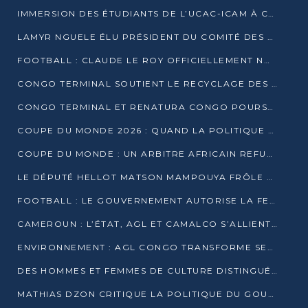
IMMERSION DES ÉTUDIANTS DE L’UCAC-ICAM À CONGO TERMINAL
LAMYR NGUELE ÉLU PRÉSIDENT DU COMITÉ DES MEMBRES D’HONNEUR DU PCT
FOOTBALL : CLAUDE LE ROY OFFICIELLEMENT NOMMÉ SÉLECTIONNEUR DU CONGO
CONGO TERMINAL SOUTIENT LE RECYCLAGE DES DÉCHETS PLASTIQUES À POINTE-NOIRE
CONGO TERMINAL ET RENATURA CONGO POURSUIVENT LEUR COMBAT POUR LA BIODIVERSITÉ
COUPE DU MONDE 2026 : QUAND LA POLITIQUE MENACE L’UNIVERSALITÉ DU FOOTBALL
COUPE DU MONDE : UN ARBITRE AFRICAIN REFUSÉ À L’ENTRÉE DES ÉTATS-UNIS
LE DÉPUTÉ HELLOT MATSON MAMPOUYA FRÔLE LA MORT LORS D’UNE EMBUSCADE DZNS LE POOL
FOOTBALL : LE GOUVERNEMENT AUTORISE LA FECOFOOT À OCCUPER LES COMPLEXES SPORTIFS
CAMEROUN : L’ÉTAT, AGL ET CAMALCO S’ALLIENT POUR UN MÉGA-PROJET FERROVIAIRE
ENVIRONNEMENT : AGL CONGO TRANSFORME SES DÉCHETS EN OUTILS DE FORMATION
DES HOMMES ET FEMMES DE CULTURE DISTINGUÉS POUR LEUR ENGAGEMENT PAR BANTOU CULTURE
MATHIAS DZON CRITIQUE LA POLITIQUE DU GOUVERNEMENT ET ALERTE SUR LA DETTE DU CONGO