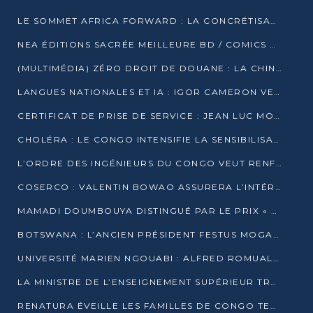
LE SOMMET AFRICA FORWARD : LA CONCRÉTISATION DE PARTENARIATS ÉQUILIBRÉS ET TOURNÉS VERS L’AVENIR ENTRE LE CONTINENT AFRICAIN ET LA FRANCE
NEA ÉDITIONS SACRÉE MEILLEURE BD / COMICS D’AFRIQUE AU KENYA
(MULTIMÉDIA) ZÉRO DROIT DE DOUANE : LA CHINE ET L’AFRIQUE VERS UNE PROXIMITÉ SANS PRÉCÉDENT (PAPIER GÉNÉRAL)
LANGUES NATIONALES ET IA : IGOR CAMERON VEUT ARRIMER LA STRATÉGIE IA À LA LOI SUR LA RECHERCHE
CERTIFICAT DE PRISE DE SERVICE : JEAN LUC MOUTHOU DÉMENT UNE « FAKE NEWS »
CHOLÉRA : LE CONGO INTENSIFIE LA SENSIBILISATION AU MARCHÉ DE TALANGAÏ
L’ORDRE DES INGÉNIEURS DU CONGO VEUT RENFORCER L’ÉTHIQUE ET LA CRÉDIBILITÉ DE LA PROFESSION
COSERCO : VALENTIN BOWAO ASSURERA L’INTÉRIM À LA TÊTE DU BUREAU EXÉCUTIF NATIONAL
MAMADI DOUMBOUYA DISTINGUÉ PAR LE PRIX « SUPER GRAND BÂTISSEUR BABACAR N’DIAYE »
BOTSWANA : L’ANCIEN PRÉSIDENT FESTUS MOGAE EST MORT À 86 ANS
UNIVERSITÉ MARIEN NGOUABI : ALFRED ROMUALD NGUYA POATY SOUTIENT UNE THÈSE SUR LE PARADOXE DE LA CROISSANCE EN ZONE CEMAC
LA MINISTRE DE L’ENSEIGNEMENT SUPÉRIEUR TRACE SA FEUILLE DE ROUTE
RENATURA ÉVEILLE LES FAMILLES DE CONGO TERMINAL À LA PROTECTION DE L’ENVIRONNEMENT