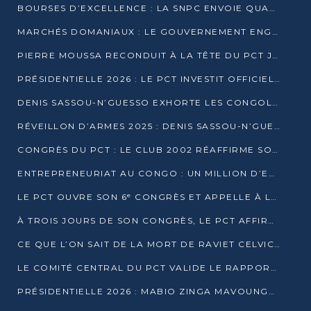
BOURSES D’EXCELLENCE : LA SNPC ENVOIE QUATRE NOUVEAUX TALENTS CONGOLAIS SE FORMER À BAKOU
MARCHÉS DOMANIAUX : LE GOUVERNEMENT ENGAGE LA STRUCTURATION DES TAXES D’ASSAINISSEMENT
PIERRE MOUSSA RECONDUIT À LA TÊTE DU PCT JUSQU’EN 2031
PRÉSIDENTIELLE 2026 : LE PCT INVESTIT OFFICIELLEMENT DENIS SASSOU NGUESSO
DENIS SASSOU-N’GUESSO EXHORTE LES CONGOLAIS À L’UNITÉ ET AU FAIR-PLAY DÉMOCRATIQUE EN 2026
RÉVEILLON D’ARMES 2025 : DENIS SASSOU-N’GUESSO GARANTIT DES ÉLECTIONS 2026 PAISIBLES ET SÉCURISÉES
CONGRÈS DU PCT : LE CLUB 2002 RÉAFFIRME SON SOUTIEN À DENIS SASSOU-N’GUESSO POUR 2026
ENTREPRENEURIAT AU CONGO : UN MILLION D’EUROS POUR FINANCER LES STARTUPS DÈS 2026
LE PCT OUVRE SON 6ᵉ CONGRÈS ET APPELLE À LA CANDIDATURE DE DENIS SASSOU NGUESSO
À TROIS JOURS DE SON CONGRÈS, LE PCT AFFIRME AVOIR ATTEINT TOUS SES OBJECTIFS
CE QUE L’ON SAIT DE LA MORT DE RAVIET CELVIC N’TSIANTSIE
LE COMITÉ CENTRAL DU PCT VALIDE LE RAPPORT DU CONGRÈS ET SOUTIENT DENIS SASSOU N’GUESSO
PRÉSIDENTIELLE 2026 : MABIO ZINGA MAVOUNGOU DÉCLARE SA CANDIDATURE ET CHARGE LE BILAN DU PCT