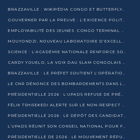
BRAZZAVILLE : WIKIPÉDIA CONGO ET BUTTERFLY SCELLENT UN PARTENARIAT POUR STRUCTURER LE BÉNÉVOLAT NUMÉRIQUE
GOUVERNER PAR LA PREUVE : L’EXIGENCE POLITIQUE DU XXIᵉ SIÈCLE
EMPLOYABILITÉ DES JEUNES :CONGO TERMINAL S’ALLIE À L’ESCIC POUR RAPPROCHER L’ÉCOLE DU TERRAIN
MOUYONDZI, NOUVEAU LABORATOIRE D’EXCELLENCE PÉDAGOGIQUE AVEC L’ENFICE
SCIENCE : L’ACADÉMIE NATIONALE RENFORCE SON ÉQUIPE ET TRACE SA FEUILLE DE ROUTE 2026
CARDY YOUELO, LA VOIX DAU SLAM CONGOLAIS QUI INTERPELLE LE MONDE
BRAZZAVILLE : LE PRÉFET SOUTIENT L’OPÉRATION « ZÉRO KULUNA » ET APPELLE À LA VIGILANCE CITOYENNE
LE CNR DÉNONCE DES BOMBARDEMENTS DANS LE POOL ET ACCUSE LE GOUVERNEMENT
PRÉSIDENTIELLE 2026 : L’UPADS REFUSE DE PRÉSENTER UN CANDIDAT ET DÉNONCE UN PROCESSUS NON CRÉDIBLE
FÉLIX TSHISEKEDI ALERTE SUR LE NON-RESPECT DES ENGAGEMENTS DE PAIX APRÈS SA RENCONTRE AVEC D. SASSOU-NGUESSO
PRÉSIDENTIELLE 2026 : LE DÉPÔT DES CANDIDATURES OUVERT DU 29 JANVIER AU 12 FÉVRIER
L’UPADS RÉUNIT SON CONSEIL NATIONAL POUR FIXER SA LIGNE POLITIQUE À DEUX MOIS DE LA PRÉSIDENTIELLE
PRÉSIDENTIELLE DE 2026 : LE MOUVEMENT RÉPUBLICAIN DÉNONCE UNE CONVOCATION ÉLECTORALE « OPAQUE ET PRÉCIPITÉE »