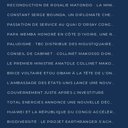
RECONDUCTION DE ROSALIE MATONDO : LA MINISTRE PROMET D’ACCÉLÉRER LE TRAITEMENT DES DOSSIERS ET DE RELEVER DE NOUVEAUX DÉFIS
CONSTANT SERGE BOUNDA, UN DIPLOMATE CHEVRONNÉ AUX COMMANDES DES AFFAIRES ÉTRANGÈRES
PASSATION DE SERVICE AU QUAI D’ORSAY CONGOLAIS : GAKOSSO PASSE LE FLAMBEAU À BOUNDA
PAPA WEMBA HONORÉ EN CÔTE D’IVOIRE, UNE RUE PORTE DÉSORMAIS SON NOM
PALUDISME : TBC DISTRIBUE DES MOUSTIQUAIRES DANS DEUX CSI DE BRAZZAVILLE
CONSEIL DE CABINET : COLLINET MAKOSSO DONNE SES DERNIÈRES ORIENTATIONS
LE PREMIER MINISTRE ANATOLE COLLINET MAKOSSO DÉMISSIONNE AVEC SON GOUVERNEMENT
BRICE VOLTAIRE ETOU OBAMI À LA TÊTE DE L’ONEC-C POUR TROIS ANS
L’AMBASSADE DES ÉTATS-UNIS LANCE UNE NOUVELLE COHORTE DU PROGRAMME ACCESS MICRO-SCHOLARSHIP
GOUVERNEMENT JUSTE APRÈS L’INVESTITURE
TOTAL ENERGIES ANNONCE UNE NOUVELLE DÉCOUVERTE D’HYDROCARBURES SUR LE PERMIS MOHO AU LARGE DU CONGO
HUAWEI ET LA RÉPUBLIQUE DU CONGO ACCÉLÈRENT LEUR PARTENARIAT
BIODIVERSITÉ : LE PROJET EARTHRANGER S’ACHÈVE, MAIS LES DÉFIS DEMEURENT