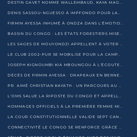
DESTIN GAVET NOMME WALLEMBAUD, KAYA MAGANE, BOUDZIKA ET MBOUSSA-ELLAH AUX COMMANDES DE SA CAMPAGNE
DENIS SASSOU-NGUESSO À IMPFONDO POUR LANCER LE CORRIDOR 13
FIRMIN AYESSA INHUMÉ À ONDZA DANS L’ÉMOTION ET LE RECUEILLEMENT
BASSIN DU CONGO : LES ÉTATS FORESTIERS MISENT SUR LES MARCHÉS CARBONE
LES SAGES DE MOUYONDZI APPELLENT À VOTER DENIS SASSOU-NGUESSO
LE CLUB 2002-PUR SE MOBILISE POUR LA CAMPAGNE
JOSEPH KIGNOUMBI KIA MBOUNGOU À L’ÉCOUTE DE TALANGAÏ
DÉCÈS DE FIRMIN AYESSA : DRAPEAUX EN BERNE LUNDI
PR. AIMÉ CHRISTIAN KAYATH : UN PARCOURS AU SERVICE DE LA RECHERCHE ET DE L’INNOVATION
L’OMS SALUE LA RIPOSTE DU CONGO ET APPELLE À DES RÉFORMES DURABLES
HOMMAGES OFFICIELS À LA PREMIÈRE FEMME MINISTRE DU CONGO
LA COUR CONSTITUTIONNELLE VALIDE SEPT CANDIDATURES POUR LA PRÉSIDENTIELLE
CONNECTIVITÉ LE CONGO SE RENFORCE GRÂCE AU CÂBLE 2AFRICA