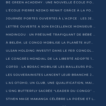
BE GREEN ACADEMY : UNE NOUVELLE ÉCOLE POUR LES MÉTIERS DE L’ÉCOLOGIE À POINTE-NOIRE
L’ÉCOLE PIERRE NZOKO RENAIT GRÂCE À LA FONDATION MUCODEC
JOURNÉE PORTES OUVERTES À L’ACPCE : LES JEUNES EN IMMERSION DANS L’ENTREPRISE
LETTRE OUVERTE A SON EXCELLENCE MONSIEUR DENIS SASSOU NGUESSO, PRESIDENT DE LAREPUBLIQUE DU CONGO
MADINGOU : UN PRÉSUMÉ TRAFIQUANT DE BÉBÉ CHIMPANZÉ FIXÉ SUR SON SORT LE 20 NOVEMBRE
À BELÉM, LE CONGO MOBILISE LA PLANÈTE AUTOUR DU FONDS BLEU POUR LE BASSIN DU CONGO
ULSAN HOLDING INVESTIT DANS LE FER CONGOLAIS
LE CONGRÈS MONDIAL DE LA LIBERTÉ ADOPTE 14 RÉSOLUTIONS HISTORIQUES
COP30 : LA BDEAC MOBILISE LES BAILLEURS POUR LE FONDS BLEU DU BASSIN DU CONGO
LES SOUVERAINISTES LANCENT LEUR BRANCHE JEUNE À BRAZZAVILLE
L’AS OTOHO, UN CLUB, UNE QUALIFICATION, MAIS ENCORE DES DOUTES
L’ONG BUTTERFLY SACRÉE “LEADER DU CONGO” AU PRIX D’EXCELLENCE 2025
STIVEN MAGE MAKANGA CÉLÈBRE LA POÉSIE ET L’HUMAIN AVEC SON RECUEIL “HECTARE”