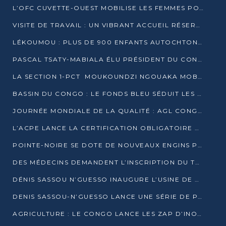
L’OFC CUVETTE-OUEST MOBILISE LES FEMMES POUR ACCUEILLIR LE PRÉSIDENT DE LA RÉPUBLIQUE
VISITE DE TRAVAIL : UN VIBRANT ACCUEIL RÉSERVÉ À DENIS SASSOU-N’GUESSO PAR L’ASSOCIATION « LES AMIS DE WOMO »
LÉKOUMOU : PLUS DE 900 ENFANTS AUTOCHTONES REÇOIVENT DES KITS SCOLAIRES GRÂCE À L’ESPACE OPOKO
PASCAL TSATY-MABIALA ÉLU PRÉSIDENT DU CONSEIL NATIONAL DE L’UPADS
LA SECTION 1-PCT MOUKOUNDZI NGOUAKA MOBILISE 100 000 FCFA POUR LE 6ᵉ CONGRÈS DU PARTI
BASSIN DU CONGO : LE FONDS BLEU SÉDUIT LES BAILLEURS À BELÉM
JOURNÉE MONDIALE DE LA QUALITÉ : AGL CONGO FORME ET SENSIBILISE LES JEUNES TALENTS
L’ACPE LANCE LA CERTIFICATION OBLIGATOIRE DES CONTRATS DE TRAVAIL DES TRANSPORTEURS
POINTE-NOIRE SE DOTE DE NOUVEAUX ENGINS POUR L’ASSAINISSEMENT ET L’ENTRETIEN ROUTIER
DES MÉDECINS DEMANDENT L’INSCRIPTION DU TRAITEMENT DU PIED-BOT DANS LES CURSUS UNIVERSITAIRES
DÉNIS SASSOU N’GUESSO INAUGURE L’USINE DE VALORISATION DU GAZ ASSOCIÉ
DENIS SASSOU-N’GUESSO LANCE UNE SÉRIE DE PROJETS DANS LE KOUILOU
AGRICULTURE : LE CONGO LANCE LES ZAP D’INONI ET YONO