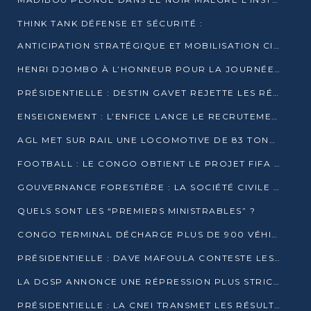
THINK TANK DÉFENSE ET SÉCURITÉ :
ANTICIPATION STRATÉGIQUE ET MOBILISATION CITOYENNE POUR NOTRE SOUVERAINETÉ NATIONALE
HENRI DJOMBO À L’HONNEUR POUR LA JOURNÉE MONDIALE DU THÉÂTRE
PRÉSIDENTIELLE : DESTIN GAVET REJETTE LES RÉSULTATS ET APPELLE À UN DIALOGUE NATIONAL
ENSEIGNEMENT : L’ENFICE LANCE LE RECRUTEMENT DE SA PREMIÈRE PROMOTION DE PROFESSEURS DES ÉCOLES
AGL MET SUR RAIL UNE LOCOMOTIVE DE 83 TONNES À POINTE-NOIRE
FOOTBALL : LE CONGO OBTIENT LE PROJET FIFA ARENA POUR SES 15 DÉPARTEMENTS
GOUVERNANCE FORESTIÈRE : LA SOCIÉTÉ CIVILE CONGOLAISE AFFICHE SES PRIORITÉS POUR 2026
QUELS SONT LES “PREMIERS MINISTRABLES” ?
CONGO TERMINAL DÉCHARGE PLUS DE 900 VÉHICULES EN QUELQUES HEURES
PRÉSIDENTIELLE : DAVE MAFOULA CONTESTE LES RÉSULTATS PROVISOIRES
LA DGSP ANNONCE UNE RÉPRESSION PLUS STRICTE CONTRE LES MOTO-TAXIS
PRÉSIDENTIELLE : LA CNEI TRANSMET LES RÉSULTATS PROVISOIRES À LA COUR CONSTITUTIONNELLE