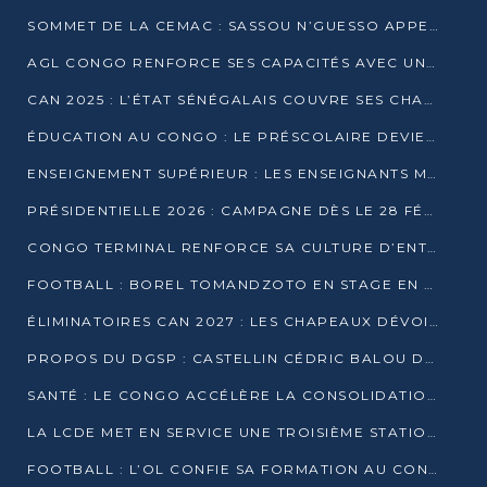
SOMMET DE LA CEMAC : SASSOU N’GUESSO APPELLE À LA VIGILANCE FACE AUX RISQUES ÉCONOMIQUES
AGL CONGO RENFORCE SES CAPACITÉS AVEC UNE GRUE DE 250 TONNES
CAN 2025 : L’ÉTAT SÉNÉGALAIS COUVRE SES CHAMPIONS D’AFRIQUE DE RÉCOMPENSES EXCEPTIONNELLES
ÉDUCATION AU CONGO : LE PRÉSCOLAIRE DEVIENT OBLIGATOIRE, LE BTS CONSACRÉ DIPLÔME D’ÉTAT
ENSEIGNEMENT SUPÉRIEUR : LES ENSEIGNANTS MAINTIENNENT LA GRÈVE ET EXIGENT UN ACCORD ÉCRIT AVEC L’ÉTAT
PRÉSIDENTIELLE 2026 : CAMPAGNE DÈS LE 28 FÉVRIER, SCRUTIN LES 12 ET 15 MARS
CONGO TERMINAL RENFORCE SA CULTURE D’ENTREPRISE AVEC LE PROGRAMME « WIN TOGETHER »
FOOTBALL : BOREL TOMANDZOTO EN STAGE EN ESPAGNE AVEC POLISSYA FC
ÉLIMINATOIRES CAN 2027 : LES CHAPEAUX DÉVOILÉS, LE CONGO FIXÉ SUR SON SORT
PROPOS DU DGSP : CASTELLIN CÉDRIC BALOU DÉNONCE DES PROPOS INTIMIDANTS
SANTÉ : LE CONGO ACCÉLÈRE LA CONSOLIDATION DE L’OFFRE DE SOINS
LA LCDE MET EN SERVICE UNE TROISIÈME STATION D’EAU POTABLE À MFILOU
FOOTBALL : L’OL CONFIE SA FORMATION AU CONGOLAIS CHRISTIAN BASSILA