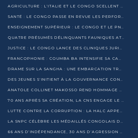
AGRICULTURE : L’ITALIE ET LE CONGO SCELLENT UN PARTENARIAT POUR UNE PRODUCTION LOCALE DURABLE
SANTÉ : LE CONGO PASSE EN REVUE LES PERFORMANCES DE SES HÔPITAUX À MI-PARCOURS
ENSEIGNEMENT SUPÉRIEUR : LE CONGO ET LE PNUD VEULENT RAPPROCHER LA FORMATION UNIVERSITAIRE DES BESOINS DU MARCHÉ DE L’EMPLOI
QUATRE PRÉSUMÉS DÉLINQUANTS FAUNIQUES ATTENDUS DEVANT LA JUSTICE POUR TRAFIC D’IVOIRE
JUSTICE : LE CONGO LANCE DES CLINIQUES JURIDIQUES POUR RAPPROCHER LE DROIT DES CITOYENS
FRANCOPHONIE : COUMBA BA INTENSIFIE SA CAMPAGNE POUR LA SUCCESSION À LA TÊTE DE L’OIF
DRAME SUR LA SANGHA : UNE EMBARCATION TRANSPORTANT DES FIDÈLES DE « NZAMBÉ YA L’HUILE » FAIT NAUFRAGE À OUESSO
DES JEUNES S’INITIENT À LA GOUVERNANCE CONTINENTALE À BRAZZAVILLE
ANATOLE COLLINET MAKOSSO REND HOMMAGE À JEAN-PAUL PIGASSE
70 ANS APRÈS SA CRÉATION, LA CNS ENGAGE LE VIRAGE DE LA DIGITALISATION
LUTTE CONTRE LA CORRUPTION : LA HALC APPELLE À PASSER DES DISCOURS AUX ACTES
LA SNPC CÉLÈBRE LES MÉDAILLÉS CONGOLAIS DES OLYMPIADES PANAFRICAINES DE MATHÉMATIQUES 2026
66 ANS D’INDÉPENDANCE, 30 ANS D’AGRESSION RWANDAISE : 4 PRÉSIDENCES, UN ÉCHEC COLLECTIF