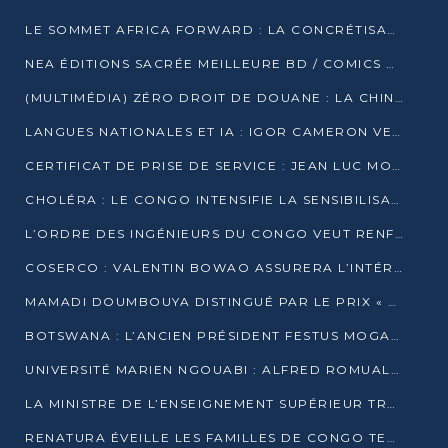
LE SOMMET AFRICA FORWARD : LA CONCRÉTISATION DE PARTENARIATS ÉQUILIBRÉS ET TOURNÉS VERS L’AVENIR ENTRE LE CONTINENT AFRICAIN ET LA FRANCE
NEA ÉDITIONS SACRÉE MEILLEURE BD / COMICS D’AFRIQUE AU KENYA
(MULTIMÉDIA) ZÉRO DROIT DE DOUANE : LA CHINE ET L’AFRIQUE VERS UNE PROXIMITÉ SANS PRÉCÉDENT (PAPIER GÉNÉRAL)
LANGUES NATIONALES ET IA : IGOR CAMERON VEUT ARRIMER LA STRATÉGIE IA À LA LOI SUR LA RECHERCHE
CERTIFICAT DE PRISE DE SERVICE : JEAN LUC MOUTHOU DÉMENT UNE « FAKE NEWS »
CHOLÉRA : LE CONGO INTENSIFIE LA SENSIBILISATION AU MARCHÉ DE TALANGAÏ
L’ORDRE DES INGÉNIEURS DU CONGO VEUT RENFORCER L’ÉTHIQUE ET LA CRÉDIBILITÉ DE LA PROFESSION
COSERCO : VALENTIN BOWAO ASSURERA L’INTÉRIM À LA TÊTE DU BUREAU EXÉCUTIF NATIONAL
MAMADI DOUMBOUYA DISTINGUÉ PAR LE PRIX « SUPER GRAND BÂTISSEUR BABACAR N’DIAYE »
BOTSWANA : L’ANCIEN PRÉSIDENT FESTUS MOGAE EST MORT À 86 ANS
UNIVERSITÉ MARIEN NGOUABI : ALFRED ROMUALD NGUYA POATY SOUTIENT UNE THÈSE SUR LE PARADOXE DE LA CROISSANCE EN ZONE CEMAC
LA MINISTRE DE L’ENSEIGNEMENT SUPÉRIEUR TRACE SA FEUILLE DE ROUTE
RENATURA ÉVEILLE LES FAMILLES DE CONGO TERMINAL À LA PROTECTION DE L’ENVIRONNEMENT