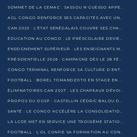
SOMMET DE LA CEMAC : SASSOU N’GUESSO APPELLE À LA VIGILANCE FACE AUX RISQUES ÉCONOMIQUES
AGL CONGO RENFORCE SES CAPACITÉS AVEC UNE GRUE DE 250 TONNES
CAN 2025 : L’ÉTAT SÉNÉGALAIS COUVRE SES CHAMPIONS D’AFRIQUE DE RÉCOMPENSES EXCEPTIONNELLES
ÉDUCATION AU CONGO : LE PRÉSCOLAIRE DEVIENT OBLIGATOIRE, LE BTS CONSACRÉ DIPLÔME D’ÉTAT
ENSEIGNEMENT SUPÉRIEUR : LES ENSEIGNANTS MAINTIENNENT LA GRÈVE ET EXIGENT UN ACCORD ÉCRIT AVEC L’ÉTAT
PRÉSIDENTIELLE 2026 : CAMPAGNE DÈS LE 28 FÉVRIER, SCRUTIN LES 12 ET 15 MARS
CONGO TERMINAL RENFORCE SA CULTURE D’ENTREPRISE AVEC LE PROGRAMME « WIN TOGETHER »
FOOTBALL : BOREL TOMANDZOTO EN STAGE EN ESPAGNE AVEC POLISSYA FC
ÉLIMINATOIRES CAN 2027 : LES CHAPEAUX DÉVOILÉS, LE CONGO FIXÉ SUR SON SORT
PROPOS DU DGSP : CASTELLIN CÉDRIC BALOU DÉNONCE DES PROPOS INTIMIDANTS
SANTÉ : LE CONGO ACCÉLÈRE LA CONSOLIDATION DE L’OFFRE DE SOINS
LA LCDE MET EN SERVICE UNE TROISIÈME STATION D’EAU POTABLE À MFILOU
FOOTBALL : L’OL CONFIE SA FORMATION AU CONGOLAIS CHRISTIAN BASSILA