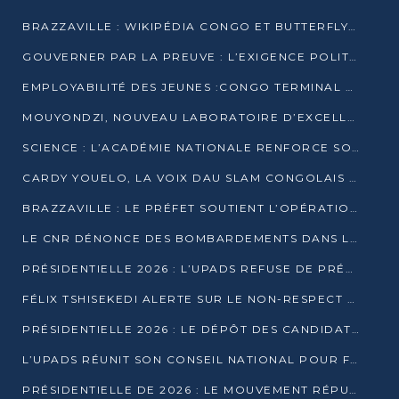
BRAZZAVILLE : WIKIPÉDIA CONGO ET BUTTERFLY SCELLENT UN PARTENARIAT POUR STRUCTURER LE BÉNÉVOLAT NUMÉRIQUE
GOUVERNER PAR LA PREUVE : L’EXIGENCE POLITIQUE DU XXIᵉ SIÈCLE
EMPLOYABILITÉ DES JEUNES :CONGO TERMINAL S’ALLIE À L’ESCIC POUR RAPPROCHER L’ÉCOLE DU TERRAIN
MOUYONDZI, NOUVEAU LABORATOIRE D’EXCELLENCE PÉDAGOGIQUE AVEC L’ENFICE
SCIENCE : L’ACADÉMIE NATIONALE RENFORCE SON ÉQUIPE ET TRACE SA FEUILLE DE ROUTE 2026
CARDY YOUELO, LA VOIX DAU SLAM CONGOLAIS QUI INTERPELLE LE MONDE
BRAZZAVILLE : LE PRÉFET SOUTIENT L’OPÉRATION « ZÉRO KULUNA » ET APPELLE À LA VIGILANCE CITOYENNE
LE CNR DÉNONCE DES BOMBARDEMENTS DANS LE POOL ET ACCUSE LE GOUVERNEMENT
PRÉSIDENTIELLE 2026 : L’UPADS REFUSE DE PRÉSENTER UN CANDIDAT ET DÉNONCE UN PROCESSUS NON CRÉDIBLE
FÉLIX TSHISEKEDI ALERTE SUR LE NON-RESPECT DES ENGAGEMENTS DE PAIX APRÈS SA RENCONTRE AVEC D. SASSOU-NGUESSO
PRÉSIDENTIELLE 2026 : LE DÉPÔT DES CANDIDATURES OUVERT DU 29 JANVIER AU 12 FÉVRIER
L’UPADS RÉUNIT SON CONSEIL NATIONAL POUR FIXER SA LIGNE POLITIQUE À DEUX MOIS DE LA PRÉSIDENTIELLE
PRÉSIDENTIELLE DE 2026 : LE MOUVEMENT RÉPUBLICAIN DÉNONCE UNE CONVOCATION ÉLECTORALE « OPAQUE ET PRÉCIPITÉE »