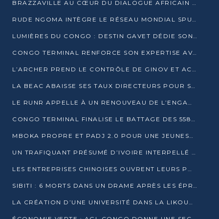
BRAZZAVILLE AU CŒUR DU DIALOGUE AFRICAIN SUR LES OBJECTIFS DE DÉVELOPPEMENT DURABLE
RUDE NGOMA INTÈGRE LE RÉSEAU MONDIAL SPUTNIK PRO APRÈS UNE FORMATION À MOSCOU
LUMIÈRES DU CONGO : DESTIN GAVET DÉDIE SON PRIX À L’UNITÉ NATIONALE ET À LA JEUNESSE
CONGO TERMINAL RENFORCE SON EXPERTISE AVEC NEUF NOUVEAUX FORMATEURS EN ENGINS PORTUAIRES
L’ARCHER PREND LE CONTRÔLE DE GINOV ET ACCÉLÈRE SON VIRAGE NUMÉRIQUE
LA BEAC ABAISSE SES TAUX DIRECTEURS POUR SOUTENIR LA CROISSANCE EN ZONE CEMAC
LE RUNR APPELLE À UN RENOUVEAU DE L’ENGAGEMENT MILITANT
CONGO TERMINAL FINALISE LE BATTAGE DES 558 PIEUX DU FUTUR QUAI DU MÔLE EST
MBOKA PROPRE ET PADJ 2.0 POUR UNE JEUNESSE PLUS AUTONOME
UN TRAFIQUANT PRÉSUMÉ D’IVOIRE INTERPELLÉ À DOLISIE
LES ENTREPRISES CHINOISES OUVRENT LEURS PORTES AUX JEUNES DIPLÔMÉS
SIBITI : 6 MORTS DANS UN DRAME APRÈS LES ÉPREUVES DU BEPC
LA CRÉATION D’UNE UNIVERSITÉ DANS LA LIKOUALA AU CŒUR D’UNE RÉFLEXION NATIONALE
ÉCONOMIE VERTE : AGL CONGO DONNE UNE SECONDE VIE À SES DÉCHETS INDUSTRIELS