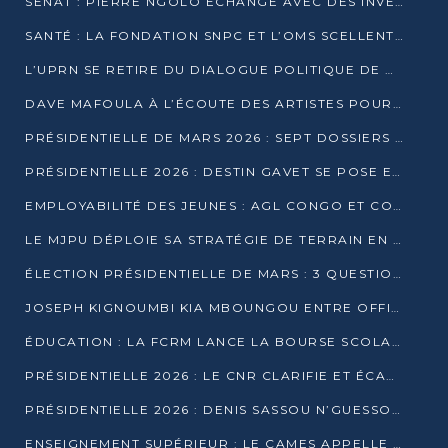
SÉNAT : PIERRE NGOLO ÉCHANGE AVEC DES INVESTISSEURS DU NUMÉRIQUE
SANTÉ : LA FONDATION SNPC ET L’OMS SCELLENT UN PARTENARIAT STRATÉGIQUE DE TROIS ANS
L’UPRN SE RETIRE DU DIALOGUE POLITIQUE DE DJAMBALA : TENSIONS DANS LE PRÉ-ÉLECTORAL CONGOLAIS
DAVE MAFOULA À L’ÉCOUTE DES ARTISTES POUR REDÉFINIR SA POLITIQUE CULTURELLE
PRÉSIDENTIELLE DE MARS 2026 : SEPT DOSSIERS DE CANDIDATURE ENREGISTRÉS À LA CLÔTURE DES DÉPÔTS
PRÉSIDENTIELLE 2026 : DESTIN GAVET SE POSE EN CANDIDAT DU « RAS-LE-BOL »
EMPLOYABILITÉ DES JEUNES : AGL CONGO ET CONGO TERMINAL S’ALLIENT À UCAC-ICAM
LE MJPU DÉPLOIE SA STRATÉGIE DE TERRAIN EN FAVEUR DE DSN
ÉLECTION PRÉSIDENTIELLE DE MARS : 3 QUESTIONS À UN EXPERT CONGOLAIS DE LA CYBERSÉCURITÉ
JOSEPH KIGNOUMBI KIA MBOUNGOU ENTRE OFFICIELLEMENT EN COURSE POUR LA PRÉSIDENTIELLE
ÉDUCATION : LA FCRM LANCE LA BOURSE SCOLAIRE FRANCINE-NTOUMI POUR PROMOUVOIR LES FILIÈRES SCIENTIFIQUES
PRÉSIDENTIELLE 2026 : LE CNR CLARIFIE ET ÉCARTE LA CANDIDATURE DU PASTEUR NTUMI
PRÉSIDENTIELLE 2026 : DENIS SASSOU N’GUESSO ANNONCE OFFICIELLEMENT SA CANDIDATURE
ENSEIGNEMENT SUPÉRIEUR : LE CAMES APPELLE À UNE UNIVERSITÉ AFRICAINE AXÉE SUR L’EMPLOYABILITÉ