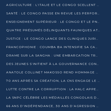
AGRICULTURE : L’ITALIE ET LE CONGO SCELLENT UN PARTENARIAT POUR UNE PRODUCTION LOCALE DURABLE
SANTÉ : LE CONGO PASSE EN REVUE LES PERFORMANCES DE SES HÔPITAUX À MI-PARCOURS
ENSEIGNEMENT SUPÉRIEUR : LE CONGO ET LE PNUD VEULENT RAPPROCHER LA FORMATION UNIVERSITAIRE DES BESOINS DU MARCHÉ DE L’EMPLOI
QUATRE PRÉSUMÉS DÉLINQUANTS FAUNIQUES ATTENDUS DEVANT LA JUSTICE POUR TRAFIC D’IVOIRE
JUSTICE : LE CONGO LANCE DES CLINIQUES JURIDIQUES POUR RAPPROCHER LE DROIT DES CITOYENS
FRANCOPHONIE : COUMBA BA INTENSIFIE SA CAMPAGNE POUR LA SUCCESSION À LA TÊTE DE L’OIF
DRAME SUR LA SANGHA : UNE EMBARCATION TRANSPORTANT DES FIDÈLES DE « NZAMBÉ YA L’HUILE » FAIT NAUFRAGE À OUESSO
DES JEUNES S’INITIENT À LA GOUVERNANCE CONTINENTALE À BRAZZAVILLE
ANATOLE COLLINET MAKOSSO REND HOMMAGE À JEAN-PAUL PIGASSE
70 ANS APRÈS SA CRÉATION, LA CNS ENGAGE LE VIRAGE DE LA DIGITALISATION
LUTTE CONTRE LA CORRUPTION : LA HALC APPELLE À PASSER DES DISCOURS AUX ACTES
LA SNPC CÉLÈBRE LES MÉDAILLÉS CONGOLAIS DES OLYMPIADES PANAFRICAINES DE MATHÉMATIQUES 2026
66 ANS D’INDÉPENDANCE, 30 ANS D’AGRESSION RWANDAISE : 4 PRÉSIDENCES, UN ÉCHEC COLLECTIF