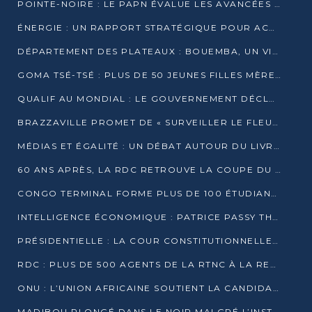
POINTE-NOIRE : LE PAPN ÉVALUE LES AVANCÉES DU MÔLE EST
ÉNERGIE : UN RAPPORT STRATÉGIQUE POUR ACCÉLÉRER LA TRANSITION AU CONGO
DÉPARTEMENT DES PLATEAUX : BOUEMBA, UN VIVIER ÉCONOMIQUE PRÊT À EXPLOSER
GOMA TSÉ-TSÉ : PLUS DE 50 JEUNES FILLES MÈRES SENSIBILISÉES À LA SANTÉ SEXUELLE
QUALIF AU MONDIAL : LE GOUVERNEMENT DÉCLARE LA JOURNÉE DU 1ER AVRIL 2026 CHÔMÉE ET PAYÉE
BRAZZAVILLE PROMET DE « SURVEILLER LE FLEUVE » APRÈS LA QUALIFICATION DE LA RDC AU MONDIAL
MÉDIAS ET ÉGALITÉ : UN DÉBAT AUTOUR DU LIVRE « CES FEMMES QUI REPRENNENT LE POUVOIR SUR LEUR VIE »
60 ANS APRÈS, LA RDC RETROUVE LA COUPE DU MONDE
CONGO TERMINAL FORME PLUS DE 100 ÉTUDIANTS AUX TECHNIQUES D’EMBAUCHE
INTELLIGENCE ÉCONOMIQUE : PATRICE PASSY THÉORISE UNE STRATÉGIE ADAPTÉE AUX CONTEXTES FRAGMENTÉS
PRÉSIDENTIELLE : LA COUR CONSTITUTIONNELLE CONFIRME LA VICTOIRE DE SASSOU NGUESSO AVEC 94,90 % DES SUFFRAGES
RDC : PLUS DE 500 AGENTS DE LA RTNC À LA RETRAITE, UNE PAGE SE TOURNE
ONU : L’UNION AFRICAINE SOUTIENT LA CANDIDATURE DE MACKY SALL
MADIBOU PLONGÉ DANS LE NOIR MALGRÉ L’INSTALLATION D’UN NOUVEAU TRANSFORMATEUR