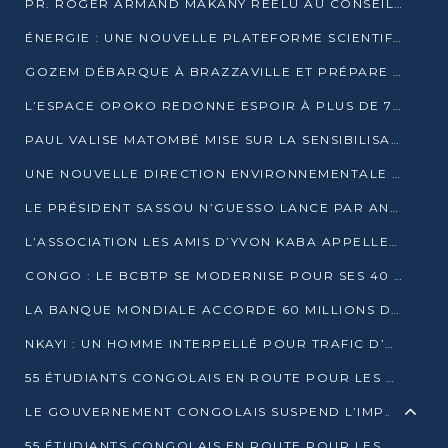
PR. ROGER ARMAND MAKANY RÉÉLU AU CONSEIL DE L’AUF
ÉNERGIE : UNE NOUVELLE PLATEFORME SCIENTIFIQUE POUR LA TRANSITION ÉNERGÉTIQUE EN AFRIQUE CENTRALE
GOZEM DÉBARQUE À BRAZZAVILLE ET PRÉPARE SON ARRIVÉE À POINTE-NOIRE
L’ESPACE OPOKO REDONNE ESPOIR À PLUS DE 775 ÉLÈVES AUTOCHTONES DANS LE NORD DU CONGO
PAUL VALISE MATOMBÉ MISE SUR LA SENSIBILISATION POUR ÉRAQUER LE GRAND BANDITISME
UNE NOUVELLE DIRECTION ENVIRONNEMENTALE POUR RENFORCER LA GESTION DES DONNÉES AU CONGO
LE PRÉSIDENT SASSOU N’GUESSO LANCE PAR ANTICIPATION LA 39ÈME JOURNÉE NATIONALE DE L’ARBRE
L’ASSOCIATION LES AMIS D’YVON KABA APPELLENT DENIS SASSOU N’GUESSO À SE PORTER CANDIDAT
CONGO : LE BCBTP SE MODERNISE POUR SES 40 ANS D’EXISTENCE
LA BANQUE MONDIALE ACCORDE 60 MILLIONS DE DOLLARS POUR LA RÉSILIENCE URBAINE AU CONGO
NKAYI : UN HOMME INTERPELLÉ POUR TRAFIC D’UN BÉBÉ CHIMPANZÉ
55 ÉTUDIANTS CONGOLAIS EN ROUTE POUR LES UNIVERSITÉS ALGÉRIENNES
LE GOUVERNEMENT CONGOLAIS SUSPEND L’IMPORTATION DES MACHETTES ET DES MOTOS
55 ÉTUDIANTS CONGOLAIS EN ROUTE POUR LES UNIVERSITÉS ALGÉRIENNES