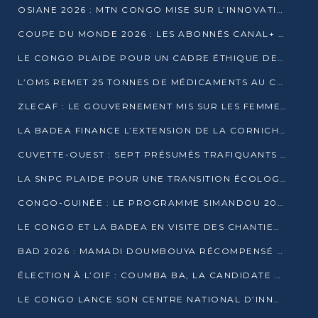
OSIANE 2026 : MTN CONGO MISE SUR L’INNOVATION POUR RELEVER LES DÉFIS AFRICAINS
COUPE DU MONDE 2026 : LES ABONNÉS CANAL+ AU CONGO DÉÇUS À QUELQUES JOURS DU COUP D’ENVOI
LE CONGO PLAIDE POUR UN CADRE ÉTHIQUE DE L’INTELLIGENCE ARTIFICIELLE À DAKAR
L’OMS REMET 25 TONNES DE MÉDICAMENTS AU CONGO POUR RENFORCER LA RIPOSTE AUX ÉPIDÉMIES
ZLECAF : LE GOUVERNEMENT MIS SUR LES FEMMES ENTREPRENEURES
LA BADEA FINANCE L’EXTENSION DE LA CORNICHE SUD DE BRAZZAVILLE
CUVETTE-OUEST : SEPT PRÉSUMÉS TRAFIQUANTS DE FAUNE INTERPELLÉS À EWO ET KELLÉ
LA SNPC PLAIDE POUR UNE TRANSITION ÉCOLOGIQUE PROGRESSIVE
CONGO-GUINÉE : LE PROGRAMME SIMANDOU 2040 AU CŒUR DES ÉCHANGES À LA BAD
LE CONGO ET LA BADEA EN VISITE DES CHANTIERS
BAD 2026 : MAMADI DOUMBOUYA RÉCOMPENSÉ PAR LE TROPHÉE BABACAR NDIAYE À BRAZZAVILLE
ÉLECTION À L’OIF : COUMBA BA, LA CANDIDATE DISCRÈTE QUI BOUSCULE LE JEU DIPLOMATIQUE
LE CONGO LANCE SON CENTRE NATIONAL D’INNOVATION