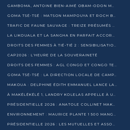
GAMBOMA, ANTOINE BIEN-AIMÉ OBAM-ODON MOBILISE LES 32 148 ÉLECTEURS EN FAVEUR DE DENIS SASSOU NGUESSO
GOMA TSÉ-TSÉ : MATSON MAMPOUYA ET ROCH BREDIN BISSALA NKOUNKOU EN CAMPAGNE DE PROXIMITÉ
TRAFIC DE FAUNE SAUVAGE : TREIZE PRÉSUMÉS TRAFIQUANTS INTERPELLÉS AU CONGO EN 2025
LA LIKOUALA ET LA SANGHA EN PARFAIT ACCORD AVEC LE PROJET DE SOCIÉTÉ DU CANDIDAT DENIS SASSOU-N’GUESSO
DROITS DES FEMMES À TIÉ-TIÉ 2 : SENSIBILISATION ET PÉDAGOGIE SUR LE DROIT DE VOTE
CAP2026 : L’HEURE DE LA SOUVERAINETÉ
DROITS DES FEMMES : AGL CONGO ET CONGO TERMINAL METTENT EN AVANT LE LEADERSHIP FÉMININ
GOMA TSÉ-TSÉ : LA DIRECTION LOCALE DE CAMPAGNE INTENSIFIE LA SENSIBILISATION DANS LES VILLAGES
MAKOUA : DELPHINE ÉDITH EMMANUEL LANCE LA CAMPAGNE POUR DENIS SASSOU-N’GUESSO
À MAKÉLÉKÉLÉ 1, LANDRY KOLELAS APPELLE À UNE MOBILISATION MASSIVE EN FAVEUR DE DENIS SASSOU-N’GUESSO
PRÉSIDENTIELLE 2026 : ANATOLE COLLINET MAKOSSO DÉFEND LE PROJET DE SOCIÉTÉ DE DENIS SASSOU NGUESSO
ENVIRONNEMENT : MAURICE PLANTE 1 500 MANGROVES POUR HONORER WANGARI MAATHAI
PRÉSIDENTIELLE 2026 : LES MUTUELLES ET ASSOCIATIONS S’IMPLIQUENT DANS LA CAMPAGNE ÉLECTORALE À TIÉ-TIÉ 2 (POINTE-NOIRE)