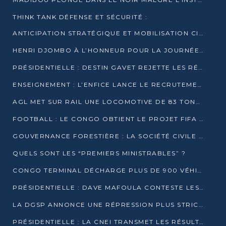
THINK TANK DÉFENSE ET SÉCURITÉ :
ANTICIPATION STRATÉGIQUE ET MOBILISATION CITOYENNE POUR NOTRE SOUVERAINETÉ NATIONALE
HENRI DJOMBO À L’HONNEUR POUR LA JOURNÉE MONDIALE DU THÉÂTRE
PRÉSIDENTIELLE : DESTIN GAVET REJETTE LES RÉSULTATS ET APPELLE À UN DIALOGUE NATIONAL
ENSEIGNEMENT : L’ENFICE LANCE LE RECRUTEMENT DE SA PREMIÈRE PROMOTION DE PROFESSEURS DES ÉCOLES
AGL MET SUR RAIL UNE LOCOMOTIVE DE 83 TONNES À POINTE-NOIRE
FOOTBALL : LE CONGO OBTIENT LE PROJET FIFA ARENA POUR SES 15 DÉPARTEMENTS
GOUVERNANCE FORESTIÈRE : LA SOCIÉTÉ CIVILE CONGOLAISE AFFICHE SES PRIORITÉS POUR 2026
QUELS SONT LES “PREMIERS MINISTRABLES” ?
CONGO TERMINAL DÉCHARGE PLUS DE 900 VÉHICULES EN QUELQUES HEURES
PRÉSIDENTIELLE : DAVE MAFOULA CONTESTE LES RÉSULTATS PROVISOIRES
LA DGSP ANNONCE UNE RÉPRESSION PLUS STRICTE CONTRE LES MOTO-TAXIS
PRÉSIDENTIELLE : LA CNEI TRANSMET LES RÉSULTATS PROVISOIRES À LA COUR CONSTITUTIONNELLE