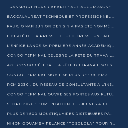
TRANSPORT HORS GABARIT : AGL ACCOMPAGNE LE DÉVELOPPEMENT DU SECTEUR BRASSICOLE AU CONGO
BACCALAURÉAT TECHNIQUE ET PROFESSIONNEL : 16 352 CANDIDATS LANCÉS DANS LES ÉPREUVES D’EPS
FAUX, OMAR JUNIOR DENIS N’A PAS ÉTÉ NOMMÉ AIDE DE CAMP ADJOINT DE DENIS SASSOU NGUESSO
LIBERTÉ DE LA PRESSE : LE JEC DRESSE UN TABLEAU PRÉOCCUPANT AU CONGO
L’ENFICE LANCE SA PREMIÈRE ANNÉE ACADÉMIQUE AVEC 100 FUTURS ENSEIGNANTS
CONGO TERMINAL CÉLÈBRE LA FÊTE DU TRAVAIL AVEC SES COLLABORATEURS À POINTE-NOIRE
AGL CONGO CÉLÈBRE LA FÊTE DU TRAVAIL SOUS LE SIGNE DE LA COHÉSION
CONGO TERMINAL MOBILISE PLUS DE 900 EMPLOYÉS AUTOUR DE LA SÉCURITÉ AU TRAVAIL
RCM 2030 : DU RÉSEAU DE CONSULTANTS À L’INSTRUMENT DE PUISSANCE EN AFRIQUE FRANCOPHONE
CONGO TERMINAL OUVRE SES PORTES AUX FUTURS INGÉNIEURS AU FORUM DES MÉTIERS D’UCAC-ICAM
SEOPC 2026 : L’ORIENTATION DES JEUNES AU CŒUR DE LA DEUXIÈME ÉDITION
PLUS DE 1 500 MOUSTIQUAIRES DISTRIBUÉES PAR AGL ET CONGO TERMINAL DANS LA LUTTE CONTRE LE PALUDISME
NINON GOUAMBA RELANCE “TOSOLOLA” POUR RENFORCER LE DIALOGUE AVEC LES CITOYENS