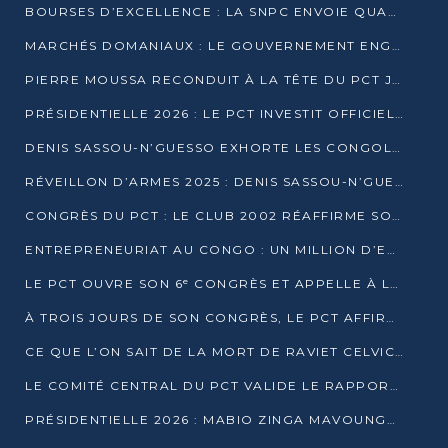
BOURSES D’EXCELLENCE : LA SNPC ENVOIE QUATRE NOUVEAUX TALENTS CONGOLAIS SE FORMER À BAKOU
MARCHÉS DOMANIAUX : LE GOUVERNEMENT ENGAGE LA STRUCTURATION DES TAXES D’ASSAINISSEMENT
PIERRE MOUSSA RECONDUIT À LA TÊTE DU PCT JUSQU’EN 2031
PRÉSIDENTIELLE 2026 : LE PCT INVESTIT OFFICIELLEMENT DENIS SASSOU NGUESSO
DENIS SASSOU-N’GUESSO EXHORTE LES CONGOLAIS À L’UNITÉ ET AU FAIR-PLAY DÉMOCRATIQUE EN 2026
RÉVEILLON D’ARMES 2025 : DENIS SASSOU-N’GUESSO GARANTIT DES ÉLECTIONS 2026 PAISIBLES ET SÉCURISÉES
CONGRÈS DU PCT : LE CLUB 2002 RÉAFFIRME SON SOUTIEN À DENIS SASSOU-N’GUESSO POUR 2026
ENTREPRENEURIAT AU CONGO : UN MILLION D’EUROS POUR FINANCER LES STARTUPS DÈS 2026
LE PCT OUVRE SON 6ᵉ CONGRÈS ET APPELLE À LA CANDIDATURE DE DENIS SASSOU NGUESSO
À TROIS JOURS DE SON CONGRÈS, LE PCT AFFIRME AVOIR ATTEINT TOUS SES OBJECTIFS
CE QUE L’ON SAIT DE LA MORT DE RAVIET CELVIC N’TSIANTSIE
LE COMITÉ CENTRAL DU PCT VALIDE LE RAPPORT DU CONGRÈS ET SOUTIENT DENIS SASSOU N’GUESSO
PRÉSIDENTIELLE 2026 : MABIO ZINGA MAVOUNGOU DÉCLARE SA CANDIDATURE ET CHARGE LE BILAN DU PCT