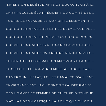
IMMERSION DES ÉTUDIANTS DE L’UCAC-ICAM À CONGO TERMINAL
LAMYR NGUELE ÉLU PRÉSIDENT DU COMITÉ DES MEMBRES D’HONNEUR DU PCT
FOOTBALL : CLAUDE LE ROY OFFICIELLEMENT NOMMÉ SÉLECTIONNEUR DU CONGO
CONGO TERMINAL SOUTIENT LE RECYCLAGE DES DÉCHETS PLASTIQUES À POINTE-NOIRE
CONGO TERMINAL ET RENATURA CONGO POURSUIVENT LEUR COMBAT POUR LA BIODIVERSITÉ
COUPE DU MONDE 2026 : QUAND LA POLITIQUE MENACE L’UNIVERSALITÉ DU FOOTBALL
COUPE DU MONDE : UN ARBITRE AFRICAIN REFUSÉ À L’ENTRÉE DES ÉTATS-UNIS
LE DÉPUTÉ HELLOT MATSON MAMPOUYA FRÔLE LA MORT LORS D’UNE EMBUSCADE DZNS LE POOL
FOOTBALL : LE GOUVERNEMENT AUTORISE LA FECOFOOT À OCCUPER LES COMPLEXES SPORTIFS
CAMEROUN : L’ÉTAT, AGL ET CAMALCO S’ALLIENT POUR UN MÉGA-PROJET FERROVIAIRE
ENVIRONNEMENT : AGL CONGO TRANSFORME SES DÉCHETS EN OUTILS DE FORMATION
DES HOMMES ET FEMMES DE CULTURE DISTINGUÉS POUR LEUR ENGAGEMENT PAR BANTOU CULTURE
MATHIAS DZON CRITIQUE LA POLITIQUE DU GOUVERNEMENT ET ALERTE SUR LA DETTE DU CONGO