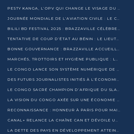
PESTY KANGA, L’OPV QUI CHANGE LE VISAGE DU REPORTAGE AU CONGO
JOURNÉE MONDIALE DE L’AVIATION CIVILE : LE CONGO MISE SUR L’INNOVATION ET LA SÉCURITÉ
BILILI BD FESTIVAL 2025 : BRAZZAVILLE CÉLÈBRE DIX ANS DE CRÉATION GRAPHIQUE AFRICAINE
TENTATIVE DE COUP D’ÉTAT AU BÉNIN : LE LIEUTENANT-COLONEL TIGRI S’AUTOPROCLAME CHEF D’UN COMITÉ MILITAIRE
BONNE GOUVERNANCE : BRAZZAVILLE ACCUEILLE LES PREMIÈRES JOURNÉES CONGOLAISES DE L’ÉVALUATION
MARCHÉS, TROTTOIRS ET HYGIÈNE PUBLIQUE : LE GOUVERNEMENT DURCIT LE TON
LE CONGO LANCE SON SYSTÈME NUMÉRIQUE DE VÉRIFICATION DU BOIS
DES FUTURS JOURNALISTES INITIÉS À L’ÉCONOMIE BLEUE DURABLE
LE CONGO SACRÉ CHAMPION D’AFRIQUE DU SLAM 2025
LA VISION DU CONGO AXÉE SUR UNE ÉCONOMIE BAS CARBONE AU RENDEZ-VOUS DE MONACO 2025
RECONNAISSANCE : HONNEUR À PARIS POUR MAIXENT RAOUL OMINGA
CANAL+ RELANCE LA CHAÎNE CAN ET DÉVOILE UNE OFFRE EXCEPTIONNELLE POUR DÉCEMBRE
LA DETTE DES PAYS EN DÉVELOPPEMENT ATTEINT UN SOMMET HISTORIQUE ENTRE 2022 ET 2024