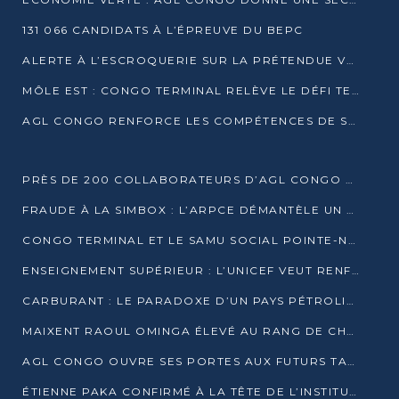
131 066 CANDIDATS À L’ÉPREUVE DU BEPC
ALERTE À L’ESCROQUERIE SUR LA PRÉTENDUE VENTE DE PARCELLES AFAT
MÔLE EST : CONGO TERMINAL RELÈVE LE DÉFI TECHNIQUE DES SABLES BITUMINEUX
AGL CONGO RENFORCE LES COMPÉTENCES DE SES ÉQUIPES AVEC LA CERTIFICATION CACES® R483
PRÈS DE 200 COLLABORATEURS D’AGL CONGO EN FORMATION JUSQU’EN JUILLET
FRAUDE À LA SIMBOX : L’ARPCE DÉMANTÈLE UN RÉSEAU UTILISANT DES CARTES SIM OUGANDAISES
CONGO TERMINAL ET LE SAMU SOCIAL POINTE-NOIRE RENOUVELLENT LEUR PARTENARIAT EN FAVEUR DES JEUNES VULNÉRABLES
ENSEIGNEMENT SUPÉRIEUR : L’UNICEF VEUT RENFORCER LA RECHERCHE SUR LES QUESTIONS DE L’ENFANCE
CARBURANT : LE PARADOXE D’UN PAYS PÉTROLIER CONFRONTÉ À DES PÉNURIES RÉCURRENTES
MAIXENT RAOUL OMINGA ÉLEVÉ AU RANG DE CHEVALIER DE L’ORDRE DE L’AMITIÉ ENTRE LA RUSSIE ET LE CONGO
AGL CONGO OUVRE SES PORTES AUX FUTURS TALENTS DE LA LOGISTIQUE
ÉTIENNE PAKA CONFIRMÉ À LA TÊTE DE L’INSTITUT GÉOGRAPHIQUE NATIONAL