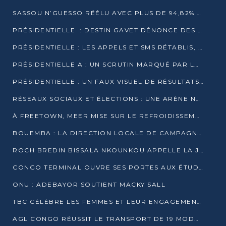
SASSOU N’GUESSO RÉÉLU AVEC PLUS DE 94,82% DES VOIX
PRÉSIDENTIELLE : DESTIN GAVET DÉNONCE DES IRRÉGULARITÉS ET REVENDIQUE LA VICTOIRE
PRÉSIDENTIELLE : LES APPELS ET SMS RÉTABLIS, INTERNET RESTE BLOQUÉ
PRÉSIDENTIELLE A : UN SCRUTIN MARQUÉ PAR LA COUPURE D’INTERNET ET UNE AFFLUENCE TIMIDE À BRAZZAVILLE
PRÉSIDENTIELLE : UN FAUX VISUEL DE RÉSULTATS CIRCULE
RÉSEAUX SOCIAUX ET ÉLECTIONS : UNE ARÈNE NUMÉRIQUE EN PLEINE MUTATION AU CONGO
À FREETOWN, MEER MISE SUR LE REFROIDISSEMENT PASSIF FACE À LA CHALEUR EXTRÊME
BOUEMBA : LA DIRECTION LOCALE DE CAMPAGNE DE DENIS SASSOU N’GUESSO MULTIPLIE LES ACTIVITÉS DE MOBILISATION
ROCH BREDIN BISSALA NKOUNKOU APPELLE LA JEUNESSE DE GOMA TSÉ-TSÉ À UN VOTE MASSIF POUR DENIS SASSOU NGUESSO
CONGO TERMINAL OUVRE SES PORTES AUX ÉTUDIANTS EN TRANSPORT ET LOGISTIQUE
ONU : ADEBAYOR SOUTIENT MACKY SALL
TBC CÉLÈBRE LES FEMMES ET LEUR ENGAGEMENT À L’OCCASION DU 8 MARS
AGL CONGO RÉUSSIT LE TRANSPORT DE 19 MODULES HORS GABARIT ENTRE POINTE-NOIRE ET BRAZZAVILLE