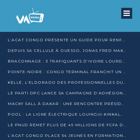
L’ACAT CONGO PRÉSENTE UN GUIDE POUR RENFORCER LES GARANTIES JUDICIAIRES EN GARDE À VUE
DEPUIS SA CELLULE À OUESSO, JONAS FRED MAKITA DÉNONCE CE QU’IL QUALIFIE DE DÉNI DE JUSTICE
BRACONNAGE : 3 TRAFIQUANTS D’IVOIRE LOURDEMENT CONDAMNÉS À DJAMBALA
POINTE-NOIRE : CONGO TERMINAL FRANCHIT UN CAP HISTORIQUE AVEC 99 MOUVEMENTS/HEURE
KELLÉ, L’ELDORADO DES PROFESSIONNELLES DU SEXE
LE PARTI DPC LANCE SA CAMPAGNE D’ADHÉSIONS ET VEUT STRUCTURER SA PRÉSENCE DANS LES 15 DÉPARTEMENTS
MACKY SALL À DAKAR : UNE RENCONTRE PRÉSIDENTIELLE QUI DIVISE L’OPINION SÉNÉGALAISE
POOL : LA LIGNE ÉLECTRIQUE LOUINGUI-KINKALA-BOKO MISE EN SERVICE
LE PNUD REMET PLUS DE 49 MILLIONS DE FCFA D’ÉQUIPEMENTS POUR ACCÉLÉRER LA NUMÉRISATION DU SYSTÈME DE SANTÉ
L’ACAT CONGO PLACE 54 JEUNES EN FORMATION PROFESSIONNELLE