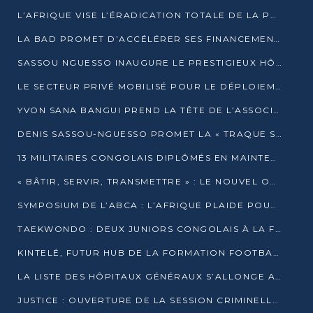
L’AFRIQUE VISE L’ÉRADICATION TOTALE DE LA POLIOMYÉLITE D’ICI 2026
LA BAD PROMET D’ACCÉLÉRER SES FINANCEMENTS AVEC LE MINISTÈRE DE L’ASSAINISSEMENT
SASSOU NGUESSO INAUGURE LE PRESTIGIEUX HÔTEL KEMPINSKI BRAZZAVILLE
LE SECTEUR PRIVÉ MOBILISÉ POUR LE DÉPLOIEMENT DE 19 MINI-CENTRALES SOLAIRES
YVON SANA BANGUI PREND LA TÊTE DE L’ASSOCIATION DES BANQUES CENTRALES AFRICAINES
DENIS SASSOU-NGUESSO PROMET LA « TRAQUE SANS RELÂCHE » DU GRAND BANDITISME
13 MILITAIRES CONGOLAIS DIPLÔMÉS EN MAINTENANCE INDUSTRIELLE APRÈS TROIS ANS DE FORMATION À L’UNIVERSITÉ MARIEN-NGOUABI
« BÂTIR, SERVIR, TRANSMETTRE » : LE NOUVEL OUVRAGE QUI INTERPELLE LES COLLECTIVITÉS
SYMPOSIUM DE L’ABCA : L’AFRIQUE PLAIDE POUR UN FINANCEMENT CLIMATIQUE ÉQUITABLE
TAEKWONDO : DEUX JUNIORS CONGOLAIS À LA FINALE D’OPEN SYRIES 2025 À ABIDJAN
KINTELÉ, FUTUR HUB DE LA FORMATION FOOTBALLISTIQUE AFRICAINE ?
LA LISTE DES HÔPITAUX GÉNÉRAUX S’ALLONGE AU CONGO
JUSTICE : OUVERTURE DE LA SESSION CRIMINELLE À BRAZZAVILLE AVEC 52 DOSSIERS AU RÔLE