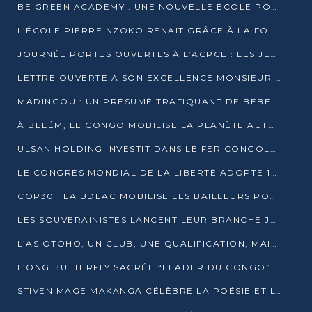
BE GREEN ACADEMY : UNE NOUVELLE ÉCOLE POUR LES MÉTIERS DE L’ÉCOLOGIE À POINTE-NOIRE
L’ÉCOLE PIERRE NZOKO RENAIT GRÂCE À LA FONDATION MUCODEC
JOURNÉE PORTES OUVERTES À L’ACPCE : LES JEUNES EN IMMERSION DANS L’ENTREPRISE
LETTRE OUVERTE A SON EXCELLENCE MONSIEUR DENIS SASSOU NGUESSO, PRESIDENT DE LAREPUBLIQUE DU CONGO
MADINGOU : UN PRÉSUMÉ TRAFIQUANT DE BÉBÉ CHIMPANZÉ FIXÉ SUR SON SORT LE 20 NOVEMBRE
À BELÉM, LE CONGO MOBILISE LA PLANÈTE AUTOUR DU FONDS BLEU POUR LE BASSIN DU CONGO
ULSAN HOLDING INVESTIT DANS LE FER CONGOLAIS
LE CONGRÈS MONDIAL DE LA LIBERTÉ ADOPTE 14 RÉSOLUTIONS HISTORIQUES
COP30 : LA BDEAC MOBILISE LES BAILLEURS POUR LE FONDS BLEU DU BASSIN DU CONGO
LES SOUVERAINISTES LANCENT LEUR BRANCHE JEUNE À BRAZZAVILLE
L’AS OTOHO, UN CLUB, UNE QUALIFICATION, MAIS ENCORE DES DOUTES
L’ONG BUTTERFLY SACRÉE “LEADER DU CONGO” AU PRIX D’EXCELLENCE 2025
STIVEN MAGE MAKANGA CÉLÈBRE LA POÉSIE ET L’HUMAIN AVEC SON RECUEIL “HECTARE”