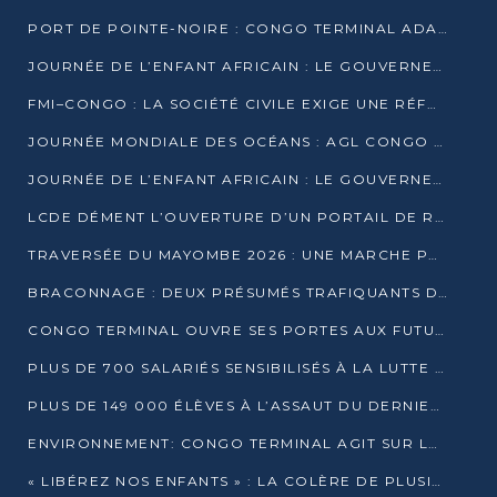
PORT DE POINTE-NOIRE : CONGO TERMINAL ADAPTE SON DRAGAGE AUX SABLES BITUMINEUX
JOURNÉE DE L’ENFANT AFRICAIN : LE GOUVERNEMENT RÉAFFIRME SON ENGAGEMENT POUR L’ACCÈS À L’EAU ET À L’ASSAINISSEMENT
FMI–CONGO : LA SOCIÉTÉ CIVILE EXIGE UNE RÉFORME DE LA FISCALITÉ PÉTROLIÈRE
JOURNÉE MONDIALE DES OCÉANS : AGL CONGO MOBILISE SES COLLABORATEURS POUR LA PRÉSERVATION DE LA BIODIVERSITÉ MARINE
JOURNÉE DE L’ENFANT AFRICAIN : LE GOUVERNEMENT MOBILISÉ POUR L’HYGIÈNE DANS LES ORPHELINATS
LCDE DÉMENT L’OUVERTURE D’UN PORTAIL DE RECRUTEMENT ET APPELLE À LA VIGILANCE
TRAVERSÉE DU MAYOMBE 2026 : UNE MARCHE POUR SENSIBILISER ET DÉPISTER AU DIABÈTE
BRACONNAGE : DEUX PRÉSUMÉS TRAFIQUANTS D’HIPPOPOTAME ÉCROUÉS À BRAZZAVILLE
CONGO TERMINAL OUVRE SES PORTES AUX FUTURS INGÉNIEURS DE L’UCAC-ICAM
PLUS DE 700 SALARIÉS SENSIBILISÉS À LA LUTTE CONTRE LA TUBERCULOSE À CONGO TERMINAL
PLUS DE 149 000 ÉLÈVES À L’ASSAUT DU DERNIER CEPE
ENVIRONNEMENT: CONGO TERMINAL AGIT SUR LE TERRAIN ET FORME LES PLUS JEUNES
« LIBÉREZ NOS ENFANTS » : LA COLÈRE DE PLUSIEURS MÈRES À BRAZZAVILLE CONTRE LA DGSP