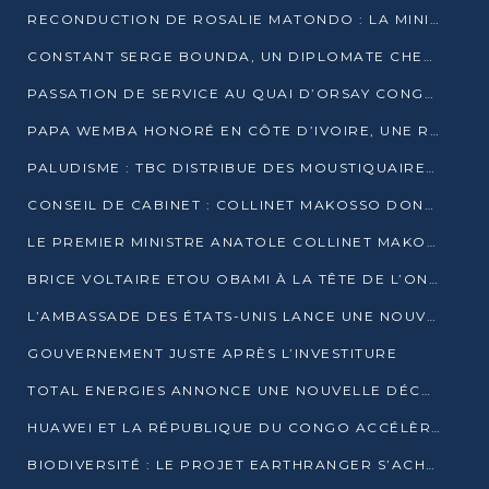
RECONDUCTION DE ROSALIE MATONDO : LA MINISTRE PROMET D’ACCÉLÉRER LE TRAITEMENT DES DOSSIERS ET DE RELEVER DE NOUVEAUX DÉFIS
CONSTANT SERGE BOUNDA, UN DIPLOMATE CHEVRONNÉ AUX COMMANDES DES AFFAIRES ÉTRANGÈRES
PASSATION DE SERVICE AU QUAI D’ORSAY CONGOLAIS : GAKOSSO PASSE LE FLAMBEAU À BOUNDA
PAPA WEMBA HONORÉ EN CÔTE D’IVOIRE, UNE RUE PORTE DÉSORMAIS SON NOM
PALUDISME : TBC DISTRIBUE DES MOUSTIQUAIRES DANS DEUX CSI DE BRAZZAVILLE
CONSEIL DE CABINET : COLLINET MAKOSSO DONNE SES DERNIÈRES ORIENTATIONS
LE PREMIER MINISTRE ANATOLE COLLINET MAKOSSO DÉMISSIONNE AVEC SON GOUVERNEMENT
BRICE VOLTAIRE ETOU OBAMI À LA TÊTE DE L’ONEC-C POUR TROIS ANS
L’AMBASSADE DES ÉTATS-UNIS LANCE UNE NOUVELLE COHORTE DU PROGRAMME ACCESS MICRO-SCHOLARSHIP
GOUVERNEMENT JUSTE APRÈS L’INVESTITURE
TOTAL ENERGIES ANNONCE UNE NOUVELLE DÉCOUVERTE D’HYDROCARBURES SUR LE PERMIS MOHO AU LARGE DU CONGO
HUAWEI ET LA RÉPUBLIQUE DU CONGO ACCÉLÈRENT LEUR PARTENARIAT
BIODIVERSITÉ : LE PROJET EARTHRANGER S’ACHÈVE, MAIS LES DÉFIS DEMEURENT