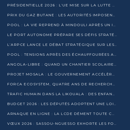
PRÉSIDENTIELLE 2026 : L’UE MISE SUR LA LUTTE CONTRE LA DÉSINFORMATION
PRIX DU GAZ BUTANE : LES AUTORITÉS IMPOSENT LE RESPECT DES PRIX RÉGLEMENTÉS
POOL : LA VIE REPREND À MINDOULI APRÈS UN INCIDENT ARMÉ SUR LA RN1
LE PORT AUTONOME PRÉPARE SES DÉFIS STRATÉGIQUES DE 2026
L’ARPCE LANCE LE DÉBAT STRATÉGIQUE SUR LES DONNÉES, L’IA ET LA FINANCE NUMÉRIQUE AU CONGO
POOL : TENSIONS APRÈS DES ÉCHAUFFOURÉES ARMÉES ENTRE DGSP ET EX-MILICIENS NINJA
ANGOLA-LIBRE : QUAND UN CHANTIER SCOLAIRE DEVIENT LE MIROIR D’UN CONGO EN MOUVEMENT
PROJET MOSALA : LE GOUVERNEMENT ACCÉLÈRE L’INSERTION DES JEUNES EN 2026
FORCA ECOSYSTEM, QUATRE ANS DE RECHERCHE DE TERRAIN AVANT UN LANCEMENT OFFICIEL EN 2026
TRAFIC HUMAIN DANS LA LIKOUALA : DES ENFANTS AUTOCHTONES RÉDUITS AU TRAVAIL FORCÉ
BUDGET 2026 : LES DÉPUTÉS ADOPTENT UNE LOI DES FINANCES DE PLUS DE 2500 MILLIARDS FCFA
ARNAQUE EN LIGNE : LA LCDE DÉMENT TOUTE CAMPAGNE DE RECRUTEMENT
VŒUX 2026 : SASSOU-NGUESSO EXHORTE LES FORCES VIVES À RENFORCER L’UNITÉ