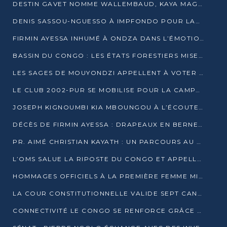
DESTIN GAVET NOMME WALLEMBAUD, KAYA MAGANE, BOUDZIKA ET MBOUSSA-ELLAH AUX COMMANDES DE SA CAMPAGNE
DENIS SASSOU-NGUESSO À IMPFONDO POUR LANCER LE CORRIDOR 13
FIRMIN AYESSA INHUMÉ À ONDZA DANS L’ÉMOTION ET LE RECUEILLEMENT
BASSIN DU CONGO : LES ÉTATS FORESTIERS MISENT SUR LES MARCHÉS CARBONE
LES SAGES DE MOUYONDZI APPELLENT À VOTER DENIS SASSOU-NGUESSO
LE CLUB 2002-PUR SE MOBILISE POUR LA CAMPAGNE
JOSEPH KIGNOUMBI KIA MBOUNGOU À L’ÉCOUTE DE TALANGAÏ
DÉCÈS DE FIRMIN AYESSA : DRAPEAUX EN BERNE LUNDI
PR. AIMÉ CHRISTIAN KAYATH : UN PARCOURS AU SERVICE DE LA RECHERCHE ET DE L’INNOVATION
L’OMS SALUE LA RIPOSTE DU CONGO ET APPELLE À DES RÉFORMES DURABLES
HOMMAGES OFFICIELS À LA PREMIÈRE FEMME MINISTRE DU CONGO
LA COUR CONSTITUTIONNELLE VALIDE SEPT CANDIDATURES POUR LA PRÉSIDENTIELLE
CONNECTIVITÉ LE CONGO SE RENFORCE GRÂCE AU CÂBLE 2AFRICA