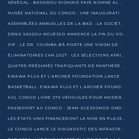
SÉNÉGAL : BASSIROU DIOMAYE FAYE NOMME AL AMINOU LÔ PREMIER MINISTRE
MUSÉE NATIONAL DU CONGO : UNE INAUGURATION PORTEUSE D’ESPOIR POUR LA CULTURE
ASSEMBLÉES ANNUELLES DE LA BAD : LA SOCIÉTÉ CIVILE CONGOLAISE À LA RECHERCHE DE PARTENAIRES POUR SES PROJETS
DENIS SASSOU-NGUESSO ANNONCE LA FIN DU VISA POUR LES AFRICAINS EN 2027
OIF : LE DR. COUMBA BÂ PORTE UNE VISION DE DIALOGUE, DE STABILITÉ ET DE RÉFORME À LA TÊTE
ÉLIMINATOIRES CAN 2027 : LES SÉLECTIONS AFRICAINES CONNAISSENT LEURS ADVERSAIRES
QUATRE PRÉSUMÉS TRAFIQUANTS DE PANTHÈRE ARRÊTÉS À EWO
EWAWA PLUS ET L’ARCHER FOUNDATION LANCENT UN CAMP DE BASKET POUR LES JEUNES À BRAZZAVILLE
BASKETBALL: EWAWA PLUS ET L’ARCHER FOUNDATION LANCENT UN CAMP POUR LES JEUNES
AGL CONGO LIVRE 270 VÉHICULES POUR MODERNISER LE TRANSPORT URBAIN
PASSEPORT AU CONGO : JEAN-OLESSONGO ONDAYE VEUT METTRE FIN AUX LENTEURS ADMINISTRATIVES
LES ÉTATS-UNIS FINANCERONT LA MISE EN PLACE DE JUSQU’À 50 CLINIQUES DE LUTTE CONTRE L’EBOLA
LE CONGO LANCE LE DIAGNOSTIC DES INFRASTRUCTURES SPORTIVES DU COMPLEXE DE KINTÉLÉ