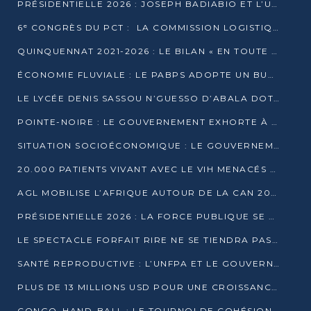
PRÉSIDENTIELLE 2026 : JOSEPH BADIABIO ET L’UDH-YUKI JOUENT LA PRUDENCE
6ᵉ CONGRÈS DU PCT : LA COMMISSION LOGISTIQUE ASSURE LA DISTRIBUTION DES KITS
QUINQUENNAT 2021-2026 : LE BILAN « EN TOUTE TRANSPARENCE » PRÉSENTÉ À LA PRESSE
ÉCONOMIE FLUVIALE : LE PABPS ADOPTE UN BUDGET 2026 DE PLUS DE 2,7 MILLIARDS FCFA
LE LYCÉE DENIS SASSOU N’GUESSO D’ABALA DOTÉ D’UNE SALLE MULTIMÉDIA
POINTE-NOIRE : LE GOUVERNEMENT EXHORTE À UN USAGE RESPONSABLE DU NOUVEAU MATÉRIEL MUNICIPAL
SITUATION SOCIOÉCONOMIQUE : LE GOUVERNEMENT INTERPELLÉ DEVANT LE SÉNAT
20.000 PATIENTS VIVANT AVEC LE VIH MENACÉS D’ARRÊT DE TRAITEMENT
AGL MOBILISE L’AFRIQUE AUTOUR DE LA CAN 2025
PRÉSIDENTIELLE 2026 : LA FORCE PUBLIQUE SE PRÉPARE À SÉCURISER LE SCRUTIN
LE SPECTACLE FORFAIT RIRE NE SE TIENDRA PAS LE 1ER JANVIER
SANTÉ REPRODUCTIVE : L’UNFPA ET LE GOUVERNEMENT AFFINENT LES PRIORITÉS DE 2026
PLUS DE 13 MILLIONS USD POUR UNE CROISSANCE VERTE ET SOUVERAINE
CONGO–HAND-BALL : LE TOURNOI DE COHÉSION ET DE FRATERNITÉ ALLUME SES LAMPIONS À BRAZZAVILLE