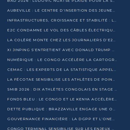
BAD 2026 : LUDOVIC NGATSÉ PLAIDE POUR LA SOUVERAINETÉ FINANCIÈRE AFRICAINE
AUBEVILLE : LE CENTRE D’INSERTION DES JEUNES PRÊT À OUVRIR SES PORTES
INFRASTRUCTURES, CROISSANCE ET STABILITÉ : LA GUINÉE AFFÛTE SES AMBITIONS
E2C CONDAMNE LE VOL DES CÂBLES ÉLECTRIQUES APRÈS UNE VIDÉO VIRALE
LA COLÈRE MONTE CHEZ LES JOURNALIERS D’E2C QUI DÉNONCENT 20 ANS DE PRÉCARITÉ
XI JINPING S’ENTRETIENT AVEC DONALD TRUMP À BEIJING
NUMÉRIQUE : LE CONGO ACCÉLÈRE LA CARTOGRAPHIE DE SES INFRASTRUCTURES DIGITALES
CEMAC : LES EXPERTS DE LA STATISTIQUE APPELLENT À RENFORCER LA SÉCURISATION DES DONNÉES
LA FÉCOTAE SENSIBILISE LES ATHLÈTES DE POINTE-NOIRE À L’HYGIÈNE ALIMENTA
SMIB 2026 : DIX ATHLÈTES CONGOLAIS EN STAGE AU KENYA
FONDS BLEU : LE CONGO ET LE KENYA ACCÉLÈRENT LA MOBILISATION DES FINANCEMENTS
DETTE PUBLIQUE : BRAZZAVILLE ENGAGE UNE OPÉRATION DE RACHAT DE 575 MILLIONS DE DOLLARS
GOUVERNANCE FINANCIÈRE : LA DGPP ET L’ONEC-C VERS UN PARTENARIAT POUR ASSAINIR LES ENTREPRISES PUBLIQUES
CONGO TERMINAL SENSIBILISE SUR LES ENJEUX DE LA SANTÉ MENTALE EN