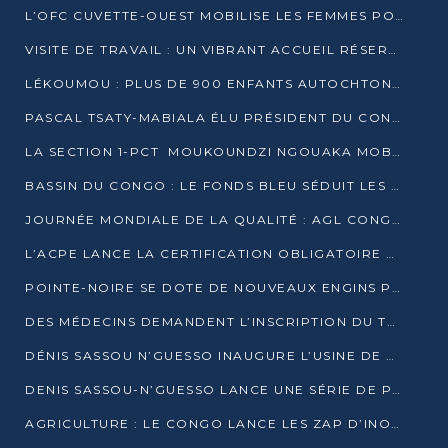
L’OFC CUVETTE-OUEST MOBILISE LES FEMMES POUR ACCUEILLIR LE PRÉSIDENT DE LA RÉPUBLIQUE
VISITE DE TRAVAIL : UN VIBRANT ACCUEIL RÉSERVÉ À DENIS SASSOU-N’GUESSO PAR L’ASSOCIATION « LES AMIS DE WOMO »
LÉKOUMOU : PLUS DE 900 ENFANTS AUTOCHTONES REÇOIVENT DES KITS SCOLAIRES GRÂCE À L’ESPACE OPOKO
PASCAL TSATY-MABIALA ÉLU PRÉSIDENT DU CONSEIL NATIONAL DE L’UPADS
LA SECTION 1-PCT MOUKOUNDZI NGOUAKA MOBILISE 100 000 FCFA POUR LE 6ᵉ CONGRÈS DU PARTI
BASSIN DU CONGO : LE FONDS BLEU SÉDUIT LES BAILLEURS À BELÉM
JOURNÉE MONDIALE DE LA QUALITÉ : AGL CONGO FORME ET SENSIBILISE LES JEUNES TALENTS
L’ACPE LANCE LA CERTIFICATION OBLIGATOIRE DES CONTRATS DE TRAVAIL DES TRANSPORTEURS
POINTE-NOIRE SE DOTE DE NOUVEAUX ENGINS POUR L’ASSAINISSEMENT ET L’ENTRETIEN ROUTIER
DES MÉDECINS DEMANDENT L’INSCRIPTION DU TRAITEMENT DU PIED-BOT DANS LES CURSUS UNIVERSITAIRES
DÉNIS SASSOU N’GUESSO INAUGURE L’USINE DE VALORISATION DU GAZ ASSOCIÉ
DENIS SASSOU-N’GUESSO LANCE UNE SÉRIE DE PROJETS DANS LE KOUILOU
AGRICULTURE : LE CONGO LANCE LES ZAP D’INONI ET YONO