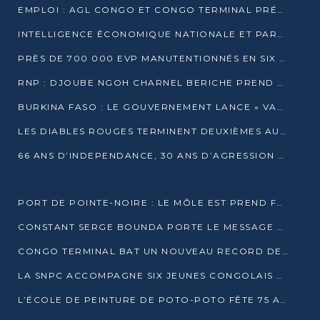
EMPLOI : AGL CONGO ET CONGO TERMINAL PRÉSÉLECTIONNENT PLUS DE 70 JEUNES À POINTE-NOIRE
INTELLIGENCE ÉCONOMIQUE NATIONALE ET PARTENARIATS INTERNATIONAUX : VERS UNE DOCTRINE SOUVERAINE DE SÉCURITÉ ÉCONOMIQUE
PRÈS DE 700 000 EVP MANUTENTIONNÉS EN SIX MOIS PAR CONGO TERMINAL
RNP : DJOUBE NGOH CHARNEL BERICHE PREND LES RÊNES DU PARTI
BURKINA FASO : LE GOUVERNEMENT LANCE « VACANCES UTILES 2026 » POUR FORMER LES ÉLÈVES À 15 MÉTIERS
LES DIABLES ROUGES TERMINENT DEUXIÈMES AU CHAMPIONNAT D’AFRIQUE ZONE 3
66 ANS D’INDEPENDANCE, 30 ANS D’AGRESSION RWAN DAISE : 4 PRESIDENCES, UN ECHEC COLLECTIF
PORT DE POINTE-NOIRE : LE MÔLE EST PREND FORME ET VISE LES GÉANTS DES MERS
CONSTANT SERGE BOUNDA PORTE LE MESSAGE DE COMPASSION DE DENIS SASSOU NGUESSO EN IRAN
CONGO TERMINAL BAT UN NOUVEAU RECORD DE PRODUCTIVITÉ AU PORT DE POINTE-NOIRE
LA SNPC ACCOMPAGNE SIX JEUNES CONGOLAIS AUX OLYMPIADES PANAFRICAINES DE MATHÉMATIQUES
L’ÉCOLE DE PEINTURE DE POTO-POTO FÊTE 75 ANS AU SERVICE DE L’ART CONGOLAIS