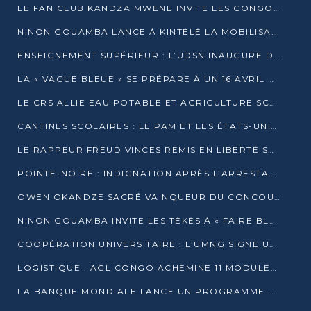
LE FAN CLUB KANDZA MWENE INVITE LES CONGOLAIS À UNE FORTE AFFLUENCE AU STADE DE KINTÉLÉ
NINON GOUAMBA LANCE À KINTÉLÉ LA MOBILISATION POUR L’INVESTITURE DR DSN
ENSEIGNEMENT SUPÉRIEUR : L’UDSN INAUGURE DES LABORATOIRES POUR BOOSTER LA FORMATION PRATIQUE
LA « VAGUE BLEUE » SE PRÉPARE À UN 16 AVRIL HISTORIQUE
LE CRS ALLIE EAU POTABLE ET AGRICULTURE SCOLAIRE AU CŒUR DE LA TRANSFORMATION DES ÉCOLES RURALES
CANTINES SCOLAIRES : LE PAM ET LES ÉTATS-UNIS AU CONTACT DES ÉCOLIERS DE KINKALA
LE RAPPEUR FREUD VINCES REMIS EN LIBERTÉ SOUS PRESSION MÉDIATIQUE
POINTE-NOIRE : INDIGNATION APRÈS L’ARRESTATION DU RAPPEUR FREUD VINCES
OWEN OKANDZE SACRÉ VAINQUEUR DU CONCOURS SLAM POUR LA VIE
NINON GOUAMBA INVITE LES TÉKÉS À « FAIRE BLOC » POUR PESER DANS LE DÉBAT NATIONAL
COOPÉRATION UNIVERSITAIRE : L’UMNG SIGNE UN ACCORD STRATÉGIQUE AVEC L’UNIVERSITÉ HAINAN EN CHINE
LOGISTIQUE : AGL CONGO ACHEMINE 11 MODULES GÉANTS JUSQU’À BRAZZAVILLE
LA BANQUE MONDIALE LANCE UN PROGRAMME DE 394 MILLIONS DE DOLLARS POUR LE BASSIN DU CONGO