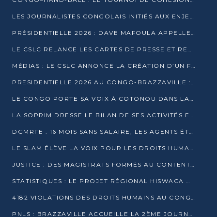
LES JOURNALISTES CONGOLAIS INITIÉS AUX ENJEUX DE L’ÉCONOMIE BLEUE
PRÉSIDENTIELLE 2026 : DAVE MAFOULA APPELLE LES CONGOLAIS À UN « NOUVEAU DÉPART »
LE CSLC RELANCE LES CARTES DE PRESSE ET RECONNAÎT OFFICIELLEMENT LES MÉDIAS EN LIGNE
MÉDIAS : LE CSLC ANNONCE LA CRÉATION D’UN FONDS D’APPUI À LA PRESSE
PRESIDENTIELLE 2026 AU CONGO-BRAZZAVILLE : UN CASTING ÉLARGI
LE CONGO PORTE SA VOIX À COTONOU DANS LA LUTTE CONTRE LA TUBERCULOSE
LA SOPRIM DRESSE LE BILAN DE SES ACTIVITÉS ET FIXE DE NOUVELLES PRIORITÉS
DGMRFE : 16 MOIS SANS SALAIRE, LES AGENTS ÉTOUFFENT DANS LE SILENCE
LE SLAM ÉLÈVE LA VOIX POUR LES DROITS HUMAINS À BRAZZAVILLE
JUSTICE : DES MAGISTRATS FORMÉS AU CONTENTIEUX DE LA PROPRIÉTÉ INTELLECTUELLE
STATISTIQUES : LE PROJET RÉGIONAL HISWACA OFFICIELLEMENT LANCÉ AU CONGO
4182 VIOLATIONS DES DROITS HUMAINS AU CONGO EN 2025 SELON LE CAD
PNLS : BRAZZAVILLE ACCUEILLE LA 2ÈME JOURNÉE SCIENTIFIQUE SUR LE VIH/SIDA