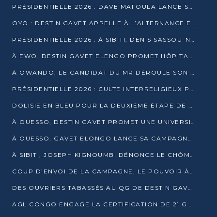
PRÉSIDENTIELLE 2026 : DAVE MAFOULA LANCE SA « VAGUE DU NOUVEAU DÉPART » À IMPFONDO
OYO : DESTIN GAVET APPELLE À L’ALTERNANCE ET À LA RESPONSABILITÉ DE LA JEUNESSE
PRÉSIDENTIELLE 2026 : À SIBITI, DENIS SASSOU-N’GUESSO PARIE SUR LES RESSOURCES DE LA LEKOUMOU
À EWO, DESTIN GAVET ELENGO PROMET HÔPITAL, CHEMIN DE FER ET AUDIT DES FINANCES PUBLIQUES
À OWANDO, LE CANDIDAT DU MR DÉROULE SON PROGRAMME DE “CHANGEMENT”
PRÉSIDENTIELLE 2026 : CULTE INTERRELIGIEUX POUR LA PAIX À OUENZÉ
DOLISIE EN BLEU POUR LA DEUXIÈME ÉTAPE DE CAMPAGNE DE DSN
À OUESSO, DESTIN GAVET PROMET UNE UNIVERSITÉ POUR LA SANGHA
À OUESSO, GAVET ELONGO LANCE SA CAMPAGNE SOUS LE SIGNE DU RENOUVEAU
À SIBITI, JOSEPH KIGNOUMBI DÉNONCE LE CHÔMAGE ET LES DÉFAILLANCES DE L’ÉTAT
COUP D’ENVOI DE LA CAMPAGNE, LE POUVOIR À POINTE-NOIRE, L’OPPOSITION À OUESSO ET SIBITI
DES OUVRIERS TABASSÉS AU QG DE DESTIN GAVET À 24 HEURES DE L’OUVERTURE DE LA CAMPAGNE
AGL CONGO ENGAGE LA CERTIFICATION DE 21 GRUTIERS AUX NORMES INTERNATIONALES