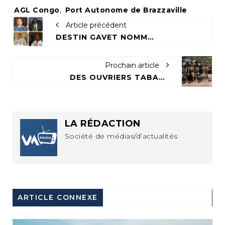
Tags:
AGL Congo
,
Port Autonome de Brazzaville
Article précédent
DESTIN GAVET NOMME WALLEMBAUD, KAYA MAGANE, BOUDZIKA ET MBOUSSA-ELLAH AUX COMMANDES DE SA CAMPAGNE
Prochain article
DES OUVRIERS TABASSÉS AU QG DE DESTIN GAVET À 24 HEURES DE L’OUVERTURE DE LA CAMPAGNE
LA RÉDACTION
Société de médias/d’actualités
ARTICLE CONNEXE