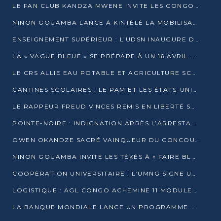
LE FAN CLUB KANDZA MWENE INVITE LES CONGOLAIS À UNE FORTE AFFLUENCE AU STADE DE KINTÉLÉ
NINON GOUAMBA LANCE À KINTÉLÉ LA MOBILISATION POUR L’INVESTITURE DR DSN
ENSEIGNEMENT SUPÉRIEUR : L’UDSN INAUGURE DES LABORATOIRES POUR BOOSTER LA FORMATION PRATIQUE
LA « VAGUE BLEUE » SE PRÉPARE À UN 16 AVRIL HISTORIQUE
LE CRS ALLIE EAU POTABLE ET AGRICULTURE SCOLAIRE AU CŒUR DE LA TRANSFORMATION DES ÉCOLES RURALES
CANTINES SCOLAIRES : LE PAM ET LES ÉTATS-UNIS AU CONTACT DES ÉCOLIERS DE KINKALA
LE RAPPEUR FREUD VINCES REMIS EN LIBERTÉ SOUS PRESSION MÉDIATIQUE
POINTE-NOIRE : INDIGNATION APRÈS L’ARRESTATION DU RAPPEUR FREUD VINCES
OWEN OKANDZE SACRÉ VAINQUEUR DU CONCOURS SLAM POUR LA VIE
NINON GOUAMBA INVITE LES TÉKÉS À « FAIRE BLOC » POUR PESER DANS LE DÉBAT NATIONAL
COOPÉRATION UNIVERSITAIRE : L’UMNG SIGNE UN ACCORD STRATÉGIQUE AVEC L’UNIVERSITÉ HAINAN EN CHINE
LOGISTIQUE : AGL CONGO ACHEMINE 11 MODULES GÉANTS JUSQU’À BRAZZAVILLE
LA BANQUE MONDIALE LANCE UN PROGRAMME DE 394 MILLIONS DE DOLLARS POUR LE BASSIN DU CONGO