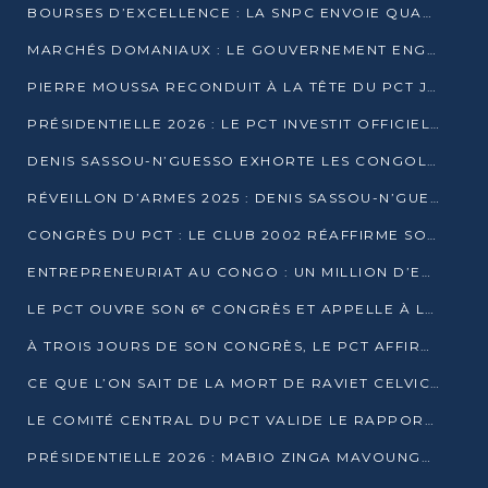
BOURSES D’EXCELLENCE : LA SNPC ENVOIE QUATRE NOUVEAUX TALENTS CONGOLAIS SE FORMER À BAKOU
MARCHÉS DOMANIAUX : LE GOUVERNEMENT ENGAGE LA STRUCTURATION DES TAXES D’ASSAINISSEMENT
PIERRE MOUSSA RECONDUIT À LA TÊTE DU PCT JUSQU’EN 2031
PRÉSIDENTIELLE 2026 : LE PCT INVESTIT OFFICIELLEMENT DENIS SASSOU NGUESSO
DENIS SASSOU-N’GUESSO EXHORTE LES CONGOLAIS À L’UNITÉ ET AU FAIR-PLAY DÉMOCRATIQUE EN 2026
RÉVEILLON D’ARMES 2025 : DENIS SASSOU-N’GUESSO GARANTIT DES ÉLECTIONS 2026 PAISIBLES ET SÉCURISÉES
CONGRÈS DU PCT : LE CLUB 2002 RÉAFFIRME SON SOUTIEN À DENIS SASSOU-N’GUESSO POUR 2026
ENTREPRENEURIAT AU CONGO : UN MILLION D’EUROS POUR FINANCER LES STARTUPS DÈS 2026
LE PCT OUVRE SON 6ᵉ CONGRÈS ET APPELLE À LA CANDIDATURE DE DENIS SASSOU NGUESSO
À TROIS JOURS DE SON CONGRÈS, LE PCT AFFIRME AVOIR ATTEINT TOUS SES OBJECTIFS
CE QUE L’ON SAIT DE LA MORT DE RAVIET CELVIC N’TSIANTSIE
LE COMITÉ CENTRAL DU PCT VALIDE LE RAPPORT DU CONGRÈS ET SOUTIENT DENIS SASSOU N’GUESSO
PRÉSIDENTIELLE 2026 : MABIO ZINGA MAVOUNGOU DÉCLARE SA CANDIDATURE ET CHARGE LE BILAN DU PCT