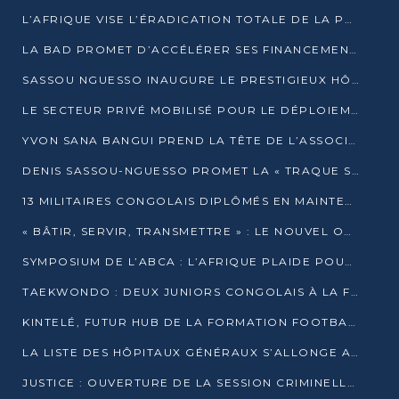
L’AFRIQUE VISE L’ÉRADICATION TOTALE DE LA POLIOMYÉLITE D’ICI 2026
LA BAD PROMET D’ACCÉLÉRER SES FINANCEMENTS AVEC LE MINISTÈRE DE L’ASSAINISSEMENT
SASSOU NGUESSO INAUGURE LE PRESTIGIEUX HÔTEL KEMPINSKI BRAZZAVILLE
LE SECTEUR PRIVÉ MOBILISÉ POUR LE DÉPLOIEMENT DE 19 MINI-CENTRALES SOLAIRES
YVON SANA BANGUI PREND LA TÊTE DE L’ASSOCIATION DES BANQUES CENTRALES AFRICAINES
DENIS SASSOU-NGUESSO PROMET LA « TRAQUE SANS RELÂCHE » DU GRAND BANDITISME
13 MILITAIRES CONGOLAIS DIPLÔMÉS EN MAINTENANCE INDUSTRIELLE APRÈS TROIS ANS DE FORMATION À L’UNIVERSITÉ MARIEN-NGOUABI
« BÂTIR, SERVIR, TRANSMETTRE » : LE NOUVEL OUVRAGE QUI INTERPELLE LES COLLECTIVITÉS
SYMPOSIUM DE L’ABCA : L’AFRIQUE PLAIDE POUR UN FINANCEMENT CLIMATIQUE ÉQUITABLE
TAEKWONDO : DEUX JUNIORS CONGOLAIS À LA FINALE D’OPEN SYRIES 2025 À ABIDJAN
KINTELÉ, FUTUR HUB DE LA FORMATION FOOTBALLISTIQUE AFRICAINE ?
LA LISTE DES HÔPITAUX GÉNÉRAUX S’ALLONGE AU CONGO
JUSTICE : OUVERTURE DE LA SESSION CRIMINELLE À BRAZZAVILLE AVEC 52 DOSSIERS AU RÔLE