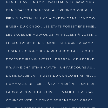
DESTIN GAVET NOMME WALLEMBAUD, KAYA MAGANE, BOUDZIKA ET MBOUSSA-ELLAH AUX COMMANDES DE SA CAMPAGNE
DENIS SASSOU-NGUESSO À IMPFONDO POUR LANCER LE CORRIDOR 13
FIRMIN AYESSA INHUMÉ À ONDZA DANS L’ÉMOTION ET LE RECUEILLEMENT
BASSIN DU CONGO : LES ÉTATS FORESTIERS MISENT SUR LES MARCHÉS CARBONE
LES SAGES DE MOUYONDZI APPELLENT À VOTER DENIS SASSOU-NGUESSO
LE CLUB 2002-PUR SE MOBILISE POUR LA CAMPAGNE
JOSEPH KIGNOUMBI KIA MBOUNGOU À L’ÉCOUTE DE TALANGAÏ
DÉCÈS DE FIRMIN AYESSA : DRAPEAUX EN BERNE LUNDI
PR. AIMÉ CHRISTIAN KAYATH : UN PARCOURS AU SERVICE DE LA RECHERCHE ET DE L’INNOVATION
L’OMS SALUE LA RIPOSTE DU CONGO ET APPELLE À DES RÉFORMES DURABLES
HOMMAGES OFFICIELS À LA PREMIÈRE FEMME MINISTRE DU CONGO
LA COUR CONSTITUTIONNELLE VALIDE SEPT CANDIDATURES POUR LA PRÉSIDENTIELLE
CONNECTIVITÉ LE CONGO SE RENFORCE GRÂCE AU CÂBLE 2AFRICA