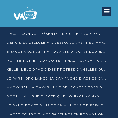
L’ACAT CONGO PRÉSENTE UN GUIDE POUR RENFORCER LES GARANTIES JUDICIAIRES EN GARDE À VUE
DEPUIS SA CELLULE À OUESSO, JONAS FRED MAKITA DÉNONCE CE QU’IL QUALIFIE DE DÉNI DE JUSTICE
BRACONNAGE : 3 TRAFIQUANTS D’IVOIRE LOURDEMENT CONDAMNÉS À DJAMBALA
POINTE-NOIRE : CONGO TERMINAL FRANCHIT UN CAP HISTORIQUE AVEC 99 MOUVEMENTS/HEURE
KELLÉ, L’ELDORADO DES PROFESSIONNELLES DU SEXE
LE PARTI DPC LANCE SA CAMPAGNE D’ADHÉSIONS ET VEUT STRUCTURER SA PRÉSENCE DANS LES 15 DÉPARTEMENTS
MACKY SALL À DAKAR : UNE RENCONTRE PRÉSIDENTIELLE QUI DIVISE L’OPINION SÉNÉGALAISE
POOL : LA LIGNE ÉLECTRIQUE LOUINGUI-KINKALA-BOKO MISE EN SERVICE
LE PNUD REMET PLUS DE 49 MILLIONS DE FCFA D’ÉQUIPEMENTS POUR ACCÉLÉRER LA NUMÉRISATION DU SYSTÈME DE SANTÉ
L’ACAT CONGO PLACE 54 JEUNES EN FORMATION PROFESSIONNELLE