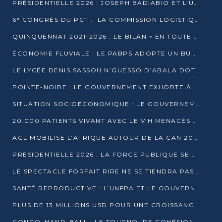
PRÉSIDENTIELLE 2026 : JOSEPH BADIABIO ET L’UDH-YUKI JOUENT LA PRUDENCE
6ᵉ CONGRÈS DU PCT : LA COMMISSION LOGISTIQUE ASSURE LA DISTRIBUTION DES KITS
QUINQUENNAT 2021-2026 : LE BILAN « EN TOUTE TRANSPARENCE » PRÉSENTÉ À LA PRESSE
ÉCONOMIE FLUVIALE : LE PABPS ADOPTE UN BUDGET 2026 DE PLUS DE 2,7 MILLIARDS FCFA
LE LYCÉE DENIS SASSOU N’GUESSO D’ABALA DOTÉ D’UNE SALLE MULTIMÉDIA
POINTE-NOIRE : LE GOUVERNEMENT EXHORTE À UN USAGE RESPONSABLE DU NOUVEAU MATÉRIEL MUNICIPAL
SITUATION SOCIOÉCONOMIQUE : LE GOUVERNEMENT INTERPELLÉ DEVANT LE SÉNAT
20.000 PATIENTS VIVANT AVEC LE VIH MENACÉS D’ARRÊT DE TRAITEMENT
AGL MOBILISE L’AFRIQUE AUTOUR DE LA CAN 2025
PRÉSIDENTIELLE 2026 : LA FORCE PUBLIQUE SE PRÉPARE À SÉCURISER LE SCRUTIN
LE SPECTACLE FORFAIT RIRE NE SE TIENDRA PAS LE 1ER JANVIER
SANTÉ REPRODUCTIVE : L’UNFPA ET LE GOUVERNEMENT AFFINENT LES PRIORITÉS DE 2026
PLUS DE 13 MILLIONS USD POUR UNE CROISSANCE VERTE ET SOUVERAINE
CONGO–HAND-BALL : LE TOURNOI DE COHÉSION ET DE FRATERNITÉ ALLUME SES LAMPIONS À BRAZZAVILLE