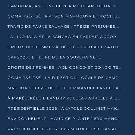
GAMBOMA, ANTOINE BIEN-AIMÉ OBAM-ODON MOBILISE LES 32 148 ÉLECTEURS EN FAVEUR DE DENIS SASSOU NGUESSO
GOMA TSÉ-TSÉ : MATSON MAMPOUYA ET ROCH BREDIN BISSALA NKOUNKOU EN CAMPAGNE DE PROXIMITÉ
TRAFIC DE FAUNE SAUVAGE : TREIZE PRÉSUMÉS TRAFIQUANTS INTERPELLÉS AU CONGO EN 2025
LA LIKOUALA ET LA SANGHA EN PARFAIT ACCORD AVEC LE PROJET DE SOCIÉTÉ DU CANDIDAT DENIS SASSOU-N’GUESSO
DROITS DES FEMMES À TIÉ-TIÉ 2 : SENSIBILISATION ET PÉDAGOGIE SUR LE DROIT DE VOTE
CAP2026 : L’HEURE DE LA SOUVERAINETÉ
DROITS DES FEMMES : AGL CONGO ET CONGO TERMINAL METTENT EN AVANT LE LEADERSHIP FÉMININ
GOMA TSÉ-TSÉ : LA DIRECTION LOCALE DE CAMPAGNE INTENSIFIE LA SENSIBILISATION DANS LES VILLAGES
MAKOUA : DELPHINE ÉDITH EMMANUEL LANCE LA CAMPAGNE POUR DENIS SASSOU-N’GUESSO
À MAKÉLÉKÉLÉ 1, LANDRY KOLELAS APPELLE À UNE MOBILISATION MASSIVE EN FAVEUR DE DENIS SASSOU-N’GUESSO
PRÉSIDENTIELLE 2026 : ANATOLE COLLINET MAKOSSO DÉFEND LE PROJET DE SOCIÉTÉ DE DENIS SASSOU NGUESSO
ENVIRONNEMENT : MAURICE PLANTE 1 500 MANGROVES POUR HONORER WANGARI MAATHAI
PRÉSIDENTIELLE 2026 : LES MUTUELLES ET ASSOCIATIONS S’IMPLIQUENT DANS LA CAMPAGNE ÉLECTORALE À TIÉ-TIÉ 2 (POINTE-NOIRE)