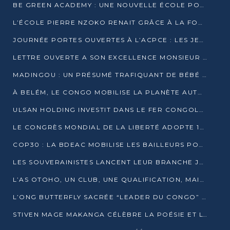
BE GREEN ACADEMY : UNE NOUVELLE ÉCOLE POUR LES MÉTIERS DE L’ÉCOLOGIE À POINTE-NOIRE
L’ÉCOLE PIERRE NZOKO RENAIT GRÂCE À LA FONDATION MUCODEC
JOURNÉE PORTES OUVERTES À L’ACPCE : LES JEUNES EN IMMERSION DANS L’ENTREPRISE
LETTRE OUVERTE A SON EXCELLENCE MONSIEUR DENIS SASSOU NGUESSO, PRESIDENT DE LAREPUBLIQUE DU CONGO
MADINGOU : UN PRÉSUMÉ TRAFIQUANT DE BÉBÉ CHIMPANZÉ FIXÉ SUR SON SORT LE 20 NOVEMBRE
À BELÉM, LE CONGO MOBILISE LA PLANÈTE AUTOUR DU FONDS BLEU POUR LE BASSIN DU CONGO
ULSAN HOLDING INVESTIT DANS LE FER CONGOLAIS
LE CONGRÈS MONDIAL DE LA LIBERTÉ ADOPTE 14 RÉSOLUTIONS HISTORIQUES
COP30 : LA BDEAC MOBILISE LES BAILLEURS POUR LE FONDS BLEU DU BASSIN DU CONGO
LES SOUVERAINISTES LANCENT LEUR BRANCHE JEUNE À BRAZZAVILLE
L’AS OTOHO, UN CLUB, UNE QUALIFICATION, MAIS ENCORE DES DOUTES
L’ONG BUTTERFLY SACRÉE “LEADER DU CONGO” AU PRIX D’EXCELLENCE 2025
STIVEN MAGE MAKANGA CÉLÈBRE LA POÉSIE ET L’HUMAIN AVEC SON RECUEIL “HECTARE”