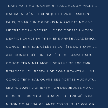
TRANSPORT HORS GABARIT : AGL ACCOMPAGNE LE DÉVELOPPEMENT DU SECTEUR BRASSICOLE AU CONGO
BACCALAURÉAT TECHNIQUE ET PROFESSIONNEL : 16 352 CANDIDATS LANCÉS DANS LES ÉPREUVES D’EPS
FAUX, OMAR JUNIOR DENIS N’A PAS ÉTÉ NOMMÉ AIDE DE CAMP ADJOINT DE DENIS SASSOU NGUESSO
LIBERTÉ DE LA PRESSE : LE JEC DRESSE UN TABLEAU PRÉOCCUPANT AU CONGO
L’ENFICE LANCE SA PREMIÈRE ANNÉE ACADÉMIQUE AVEC 100 FUTURS ENSEIGNANTS
CONGO TERMINAL CÉLÈBRE LA FÊTE DU TRAVAIL AVEC SES COLLABORATEURS À POINTE-NOIRE
AGL CONGO CÉLÈBRE LA FÊTE DU TRAVAIL SOUS LE SIGNE DE LA COHÉSION
CONGO TERMINAL MOBILISE PLUS DE 900 EMPLOYÉS AUTOUR DE LA SÉCURITÉ AU TRAVAIL
RCM 2030 : DU RÉSEAU DE CONSULTANTS À L’INSTRUMENT DE PUISSANCE EN AFRIQUE FRANCOPHONE
CONGO TERMINAL OUVRE SES PORTES AUX FUTURS INGÉNIEURS AU FORUM DES MÉTIERS D’UCAC-ICAM
SEOPC 2026 : L’ORIENTATION DES JEUNES AU CŒUR DE LA DEUXIÈME ÉDITION
PLUS DE 1 500 MOUSTIQUAIRES DISTRIBUÉES PAR AGL ET CONGO TERMINAL DANS LA LUTTE CONTRE LE PALUDISME
NINON GOUAMBA RELANCE “TOSOLOLA” POUR RENFORCER LE DIALOGUE AVEC LES CITOYENS