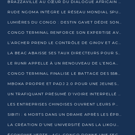
BRAZZAVILLE AU CŒUR DU DIALOGUE AFRICAIN SUR LES OBJECTIFS DE DÉVELOPPEMENT DURABLE
RUDE NGOMA INTÈGRE LE RÉSEAU MONDIAL SPUTNIK PRO APRÈS UNE FORMATION À MOSCOU
LUMIÈRES DU CONGO : DESTIN GAVET DÉDIE SON PRIX À L’UNITÉ NATIONALE ET À LA JEUNESSE
CONGO TERMINAL RENFORCE SON EXPERTISE AVEC NEUF NOUVEAUX FORMATEURS EN ENGINS PORTUAIRES
L’ARCHER PREND LE CONTRÔLE DE GINOV ET ACCÉLÈRE SON VIRAGE NUMÉRIQUE
LA BEAC ABAISSE SES TAUX DIRECTEURS POUR SOUTENIR LA CROISSANCE EN ZONE CEMAC
LE RUNR APPELLE À UN RENOUVEAU DE L’ENGAGEMENT MILITANT
CONGO TERMINAL FINALISE LE BATTAGE DES 558 PIEUX DU FUTUR QUAI DU MÔLE EST
MBOKA PROPRE ET PADJ 2.0 POUR UNE JEUNESSE PLUS AUTONOME
UN TRAFIQUANT PRÉSUMÉ D’IVOIRE INTERPELLÉ À DOLISIE
LES ENTREPRISES CHINOISES OUVRENT LEURS PORTES AUX JEUNES DIPLÔMÉS
SIBITI : 6 MORTS DANS UN DRAME APRÈS LES ÉPREUVES DU BEPC
LA CRÉATION D’UNE UNIVERSITÉ DANS LA LIKOUALA AU CŒUR D’UNE RÉFLEXION NATIONALE
ÉCONOMIE VERTE : AGL CONGO DONNE UNE SECONDE VIE À SES DÉCHETS INDUSTRIELS