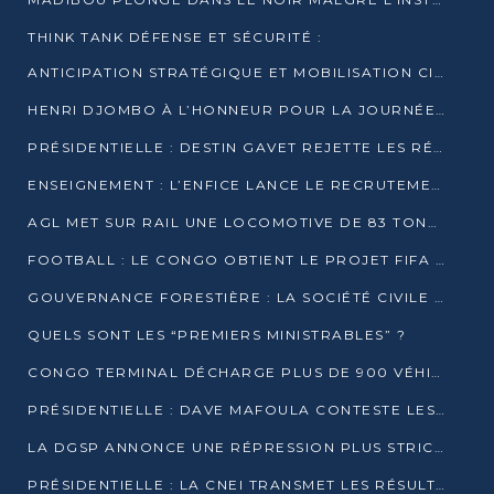
THINK TANK DÉFENSE ET SÉCURITÉ :
ANTICIPATION STRATÉGIQUE ET MOBILISATION CITOYENNE POUR NOTRE SOUVERAINETÉ NATIONALE
HENRI DJOMBO À L’HONNEUR POUR LA JOURNÉE MONDIALE DU THÉÂTRE
PRÉSIDENTIELLE : DESTIN GAVET REJETTE LES RÉSULTATS ET APPELLE À UN DIALOGUE NATIONAL
ENSEIGNEMENT : L’ENFICE LANCE LE RECRUTEMENT DE SA PREMIÈRE PROMOTION DE PROFESSEURS DES ÉCOLES
AGL MET SUR RAIL UNE LOCOMOTIVE DE 83 TONNES À POINTE-NOIRE
FOOTBALL : LE CONGO OBTIENT LE PROJET FIFA ARENA POUR SES 15 DÉPARTEMENTS
GOUVERNANCE FORESTIÈRE : LA SOCIÉTÉ CIVILE CONGOLAISE AFFICHE SES PRIORITÉS POUR 2026
QUELS SONT LES “PREMIERS MINISTRABLES” ?
CONGO TERMINAL DÉCHARGE PLUS DE 900 VÉHICULES EN QUELQUES HEURES
PRÉSIDENTIELLE : DAVE MAFOULA CONTESTE LES RÉSULTATS PROVISOIRES
LA DGSP ANNONCE UNE RÉPRESSION PLUS STRICTE CONTRE LES MOTO-TAXIS
PRÉSIDENTIELLE : LA CNEI TRANSMET LES RÉSULTATS PROVISOIRES À LA COUR CONSTITUTIONNELLE