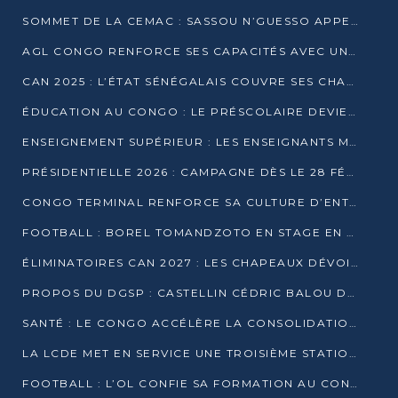
SOMMET DE LA CEMAC : SASSOU N’GUESSO APPELLE À LA VIGILANCE FACE AUX RISQUES ÉCONOMIQUES
AGL CONGO RENFORCE SES CAPACITÉS AVEC UNE GRUE DE 250 TONNES
CAN 2025 : L’ÉTAT SÉNÉGALAIS COUVRE SES CHAMPIONS D’AFRIQUE DE RÉCOMPENSES EXCEPTIONNELLES
ÉDUCATION AU CONGO : LE PRÉSCOLAIRE DEVIENT OBLIGATOIRE, LE BTS CONSACRÉ DIPLÔME D’ÉTAT
ENSEIGNEMENT SUPÉRIEUR : LES ENSEIGNANTS MAINTIENNENT LA GRÈVE ET EXIGENT UN ACCORD ÉCRIT AVEC L’ÉTAT
PRÉSIDENTIELLE 2026 : CAMPAGNE DÈS LE 28 FÉVRIER, SCRUTIN LES 12 ET 15 MARS
CONGO TERMINAL RENFORCE SA CULTURE D’ENTREPRISE AVEC LE PROGRAMME « WIN TOGETHER »
FOOTBALL : BOREL TOMANDZOTO EN STAGE EN ESPAGNE AVEC POLISSYA FC
ÉLIMINATOIRES CAN 2027 : LES CHAPEAUX DÉVOILÉS, LE CONGO FIXÉ SUR SON SORT
PROPOS DU DGSP : CASTELLIN CÉDRIC BALOU DÉNONCE DES PROPOS INTIMIDANTS
SANTÉ : LE CONGO ACCÉLÈRE LA CONSOLIDATION DE L’OFFRE DE SOINS
LA LCDE MET EN SERVICE UNE TROISIÈME STATION D’EAU POTABLE À MFILOU
FOOTBALL : L’OL CONFIE SA FORMATION AU CONGOLAIS CHRISTIAN BASSILA