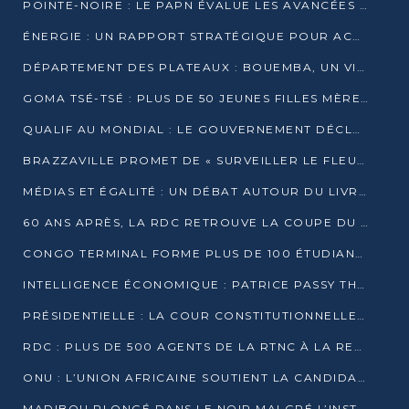
POINTE-NOIRE : LE PAPN ÉVALUE LES AVANCÉES DU MÔLE EST
ÉNERGIE : UN RAPPORT STRATÉGIQUE POUR ACCÉLÉRER LA TRANSITION AU CONGO
DÉPARTEMENT DES PLATEAUX : BOUEMBA, UN VIVIER ÉCONOMIQUE PRÊT À EXPLOSER
GOMA TSÉ-TSÉ : PLUS DE 50 JEUNES FILLES MÈRES SENSIBILISÉES À LA SANTÉ SEXUELLE
QUALIF AU MONDIAL : LE GOUVERNEMENT DÉCLARE LA JOURNÉE DU 1ER AVRIL 2026 CHÔMÉE ET PAYÉE
BRAZZAVILLE PROMET DE « SURVEILLER LE FLEUVE » APRÈS LA QUALIFICATION DE LA RDC AU MONDIAL
MÉDIAS ET ÉGALITÉ : UN DÉBAT AUTOUR DU LIVRE « CES FEMMES QUI REPRENNENT LE POUVOIR SUR LEUR VIE »
60 ANS APRÈS, LA RDC RETROUVE LA COUPE DU MONDE
CONGO TERMINAL FORME PLUS DE 100 ÉTUDIANTS AUX TECHNIQUES D’EMBAUCHE
INTELLIGENCE ÉCONOMIQUE : PATRICE PASSY THÉORISE UNE STRATÉGIE ADAPTÉE AUX CONTEXTES FRAGMENTÉS
PRÉSIDENTIELLE : LA COUR CONSTITUTIONNELLE CONFIRME LA VICTOIRE DE SASSOU NGUESSO AVEC 94,90 % DES SUFFRAGES
RDC : PLUS DE 500 AGENTS DE LA RTNC À LA RETRAITE, UNE PAGE SE TOURNE
ONU : L’UNION AFRICAINE SOUTIENT LA CANDIDATURE DE MACKY SALL
MADIBOU PLONGÉ DANS LE NOIR MALGRÉ L’INSTALLATION D’UN NOUVEAU TRANSFORMATEUR