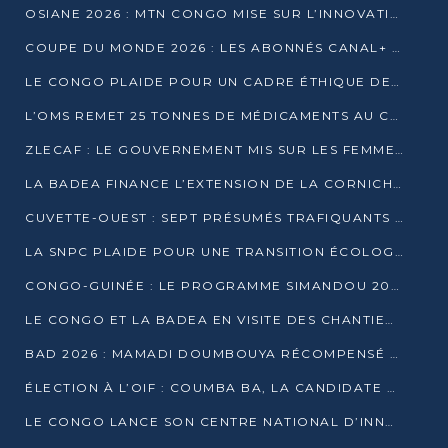
OSIANE 2026 : MTN CONGO MISE SUR L’INNOVATION POUR RELEVER LES DÉFIS AFRICAINS
COUPE DU MONDE 2026 : LES ABONNÉS CANAL+ AU CONGO DÉÇUS À QUELQUES JOURS DU COUP D’ENVOI
LE CONGO PLAIDE POUR UN CADRE ÉTHIQUE DE L’INTELLIGENCE ARTIFICIELLE À DAKAR
L’OMS REMET 25 TONNES DE MÉDICAMENTS AU CONGO POUR RENFORCER LA RIPOSTE AUX ÉPIDÉMIES
ZLECAF : LE GOUVERNEMENT MIS SUR LES FEMMES ENTREPRENEURES
LA BADEA FINANCE L’EXTENSION DE LA CORNICHE SUD DE BRAZZAVILLE
CUVETTE-OUEST : SEPT PRÉSUMÉS TRAFIQUANTS DE FAUNE INTERPELLÉS À EWO ET KELLÉ
LA SNPC PLAIDE POUR UNE TRANSITION ÉCOLOGIQUE PROGRESSIVE
CONGO-GUINÉE : LE PROGRAMME SIMANDOU 2040 AU CŒUR DES ÉCHANGES À LA BAD
LE CONGO ET LA BADEA EN VISITE DES CHANTIERS
BAD 2026 : MAMADI DOUMBOUYA RÉCOMPENSÉ PAR LE TROPHÉE BABACAR NDIAYE À BRAZZAVILLE
ÉLECTION À L’OIF : COUMBA BA, LA CANDIDATE DISCRÈTE QUI BOUSCULE LE JEU DIPLOMATIQUE
LE CONGO LANCE SON CENTRE NATIONAL D’INNOVATION