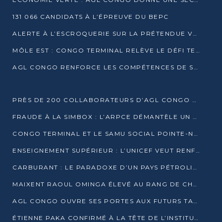
131 066 CANDIDATS À L’ÉPREUVE DU BEPC
ALERTE À L’ESCROQUERIE SUR LA PRÉTENDUE VENTE DE PARCELLES AFAT
MÔLE EST : CONGO TERMINAL RELÈVE LE DÉFI TECHNIQUE DES SABLES BITUMINEUX
AGL CONGO RENFORCE LES COMPÉTENCES DE SES ÉQUIPES AVEC LA CERTIFICATION CACES® R483
PRÈS DE 200 COLLABORATEURS D’AGL CONGO EN FORMATION JUSQU’EN JUILLET
FRAUDE À LA SIMBOX : L’ARPCE DÉMANTÈLE UN RÉSEAU UTILISANT DES CARTES SIM OUGANDAISES
CONGO TERMINAL ET LE SAMU SOCIAL POINTE-NOIRE RENOUVELLENT LEUR PARTENARIAT EN FAVEUR DES JEUNES VULNÉRABLES
ENSEIGNEMENT SUPÉRIEUR : L’UNICEF VEUT RENFORCER LA RECHERCHE SUR LES QUESTIONS DE L’ENFANCE
CARBURANT : LE PARADOXE D’UN PAYS PÉTROLIER CONFRONTÉ À DES PÉNURIES RÉCURRENTES
MAIXENT RAOUL OMINGA ÉLEVÉ AU RANG DE CHEVALIER DE L’ORDRE DE L’AMITIÉ ENTRE LA RUSSIE ET LE CONGO
AGL CONGO OUVRE SES PORTES AUX FUTURS TALENTS DE LA LOGISTIQUE
ÉTIENNE PAKA CONFIRMÉ À LA TÊTE DE L’INSTITUT GÉOGRAPHIQUE NATIONAL