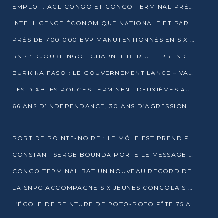
EMPLOI : AGL CONGO ET CONGO TERMINAL PRÉSÉLECTIONNENT PLUS DE 70 JEUNES À POINTE-NOIRE
INTELLIGENCE ÉCONOMIQUE NATIONALE ET PARTENARIATS INTERNATIONAUX : VERS UNE DOCTRINE SOUVERAINE DE SÉCURITÉ ÉCONOMIQUE
PRÈS DE 700 000 EVP MANUTENTIONNÉS EN SIX MOIS PAR CONGO TERMINAL
RNP : DJOUBE NGOH CHARNEL BERICHE PREND LES RÊNES DU PARTI
BURKINA FASO : LE GOUVERNEMENT LANCE « VACANCES UTILES 2026 » POUR FORMER LES ÉLÈVES À 15 MÉTIERS
LES DIABLES ROUGES TERMINENT DEUXIÈMES AU CHAMPIONNAT D’AFRIQUE ZONE 3
66 ANS D’INDEPENDANCE, 30 ANS D’AGRESSION RWAN DAISE : 4 PRESIDENCES, UN ECHEC COLLECTIF
PORT DE POINTE-NOIRE : LE MÔLE EST PREND FORME ET VISE LES GÉANTS DES MERS
CONSTANT SERGE BOUNDA PORTE LE MESSAGE DE COMPASSION DE DENIS SASSOU NGUESSO EN IRAN
CONGO TERMINAL BAT UN NOUVEAU RECORD DE PRODUCTIVITÉ AU PORT DE POINTE-NOIRE
LA SNPC ACCOMPAGNE SIX JEUNES CONGOLAIS AUX OLYMPIADES PANAFRICAINES DE MATHÉMATIQUES
L’ÉCOLE DE PEINTURE DE POTO-POTO FÊTE 75 ANS AU SERVICE DE L’ART CONGOLAIS