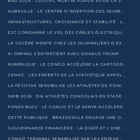
BAD 2026 : LUDOVIC NGATSÉ PLAIDE POUR LA SOUVERAINETÉ FINANCIÈRE AFRICAINE
AUBEVILLE : LE CENTRE D’INSERTION DES JEUNES PRÊT À OUVRIR SES PORTES
INFRASTRUCTURES, CROISSANCE ET STABILITÉ : LA GUINÉE AFFÛTE SES AMBITIONS
E2C CONDAMNE LE VOL DES CÂBLES ÉLECTRIQUES APRÈS UNE VIDÉO VIRALE
LA COLÈRE MONTE CHEZ LES JOURNALIERS D’E2C QUI DÉNONCENT 20 ANS DE PRÉCARITÉ
XI JINPING S’ENTRETIENT AVEC DONALD TRUMP À BEIJING
NUMÉRIQUE : LE CONGO ACCÉLÈRE LA CARTOGRAPHIE DE SES INFRASTRUCTURES DIGITALES
CEMAC : LES EXPERTS DE LA STATISTIQUE APPELLENT À RENFORCER LA SÉCURISATION DES DONNÉES
LA FÉCOTAE SENSIBILISE LES ATHLÈTES DE POINTE-NOIRE À L’HYGIÈNE ALIMENTA
SMIB 2026 : DIX ATHLÈTES CONGOLAIS EN STAGE AU KENYA
FONDS BLEU : LE CONGO ET LE KENYA ACCÉLÈRENT LA MOBILISATION DES FINANCEMENTS
DETTE PUBLIQUE : BRAZZAVILLE ENGAGE UNE OPÉRATION DE RACHAT DE 575 MILLIONS DE DOLLARS
GOUVERNANCE FINANCIÈRE : LA DGPP ET L’ONEC-C VERS UN PARTENARIAT POUR ASSAINIR LES ENTREPRISES PUBLIQUES
CONGO TERMINAL SENSIBILISE SUR LES ENJEUX DE LA SANTÉ MENTALE EN