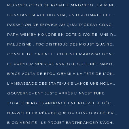
RECONDUCTION DE ROSALIE MATONDO : LA MINISTRE PROMET D’ACCÉLÉRER LE TRAITEMENT DES DOSSIERS ET DE RELEVER DE NOUVEAUX DÉFIS
CONSTANT SERGE BOUNDA, UN DIPLOMATE CHEVRONNÉ AUX COMMANDES DES AFFAIRES ÉTRANGÈRES
PASSATION DE SERVICE AU QUAI D’ORSAY CONGOLAIS : GAKOSSO PASSE LE FLAMBEAU À BOUNDA
PAPA WEMBA HONORÉ EN CÔTE D’IVOIRE, UNE RUE PORTE DÉSORMAIS SON NOM
PALUDISME : TBC DISTRIBUE DES MOUSTIQUAIRES DANS DEUX CSI DE BRAZZAVILLE
CONSEIL DE CABINET : COLLINET MAKOSSO DONNE SES DERNIÈRES ORIENTATIONS
LE PREMIER MINISTRE ANATOLE COLLINET MAKOSSO DÉMISSIONNE AVEC SON GOUVERNEMENT
BRICE VOLTAIRE ETOU OBAMI À LA TÊTE DE L’ONEC-C POUR TROIS ANS
L’AMBASSADE DES ÉTATS-UNIS LANCE UNE NOUVELLE COHORTE DU PROGRAMME ACCESS MICRO-SCHOLARSHIP
GOUVERNEMENT JUSTE APRÈS L’INVESTITURE
TOTAL ENERGIES ANNONCE UNE NOUVELLE DÉCOUVERTE D’HYDROCARBURES SUR LE PERMIS MOHO AU LARGE DU CONGO
HUAWEI ET LA RÉPUBLIQUE DU CONGO ACCÉLÈRENT LEUR PARTENARIAT
BIODIVERSITÉ : LE PROJET EARTHRANGER S’ACHÈVE, MAIS LES DÉFIS DEMEURENT