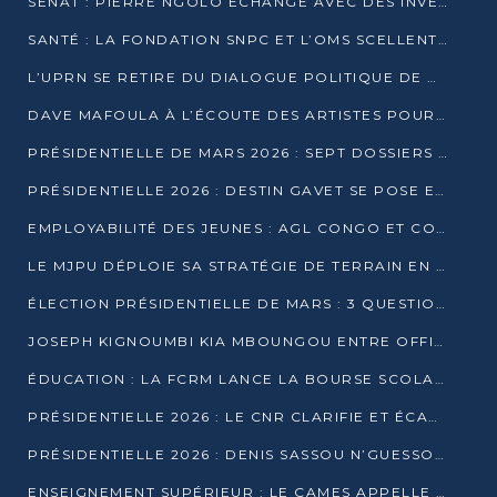
SÉNAT : PIERRE NGOLO ÉCHANGE AVEC DES INVESTISSEURS DU NUMÉRIQUE
SANTÉ : LA FONDATION SNPC ET L’OMS SCELLENT UN PARTENARIAT STRATÉGIQUE DE TROIS ANS
L’UPRN SE RETIRE DU DIALOGUE POLITIQUE DE DJAMBALA : TENSIONS DANS LE PRÉ-ÉLECTORAL CONGOLAIS
DAVE MAFOULA À L’ÉCOUTE DES ARTISTES POUR REDÉFINIR SA POLITIQUE CULTURELLE
PRÉSIDENTIELLE DE MARS 2026 : SEPT DOSSIERS DE CANDIDATURE ENREGISTRÉS À LA CLÔTURE DES DÉPÔTS
PRÉSIDENTIELLE 2026 : DESTIN GAVET SE POSE EN CANDIDAT DU « RAS-LE-BOL »
EMPLOYABILITÉ DES JEUNES : AGL CONGO ET CONGO TERMINAL S’ALLIENT À UCAC-ICAM
LE MJPU DÉPLOIE SA STRATÉGIE DE TERRAIN EN FAVEUR DE DSN
ÉLECTION PRÉSIDENTIELLE DE MARS : 3 QUESTIONS À UN EXPERT CONGOLAIS DE LA CYBERSÉCURITÉ
JOSEPH KIGNOUMBI KIA MBOUNGOU ENTRE OFFICIELLEMENT EN COURSE POUR LA PRÉSIDENTIELLE
ÉDUCATION : LA FCRM LANCE LA BOURSE SCOLAIRE FRANCINE-NTOUMI POUR PROMOUVOIR LES FILIÈRES SCIENTIFIQUES
PRÉSIDENTIELLE 2026 : LE CNR CLARIFIE ET ÉCARTE LA CANDIDATURE DU PASTEUR NTUMI
PRÉSIDENTIELLE 2026 : DENIS SASSOU N’GUESSO ANNONCE OFFICIELLEMENT SA CANDIDATURE
ENSEIGNEMENT SUPÉRIEUR : LE CAMES APPELLE À UNE UNIVERSITÉ AFRICAINE AXÉE SUR L’EMPLOYABILITÉ