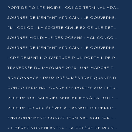
PORT DE POINTE-NOIRE : CONGO TERMINAL ADAPTE SON DRAGAGE AUX SABLES BITUMINEUX
JOURNÉE DE L’ENFANT AFRICAIN : LE GOUVERNEMENT RÉAFFIRME SON ENGAGEMENT POUR L’ACCÈS À L’EAU ET À L’ASSAINISSEMENT
FMI–CONGO : LA SOCIÉTÉ CIVILE EXIGE UNE RÉFORME DE LA FISCALITÉ PÉTROLIÈRE
JOURNÉE MONDIALE DES OCÉANS : AGL CONGO MOBILISE SES COLLABORATEURS POUR LA PRÉSERVATION DE LA BIODIVERSITÉ MARINE
JOURNÉE DE L’ENFANT AFRICAIN : LE GOUVERNEMENT MOBILISÉ POUR L’HYGIÈNE DANS LES ORPHELINATS
LCDE DÉMENT L’OUVERTURE D’UN PORTAIL DE RECRUTEMENT ET APPELLE À LA VIGILANCE
TRAVERSÉE DU MAYOMBE 2026 : UNE MARCHE POUR SENSIBILISER ET DÉPISTER AU DIABÈTE
BRACONNAGE : DEUX PRÉSUMÉS TRAFIQUANTS D’HIPPOPOTAME ÉCROUÉS À BRAZZAVILLE
CONGO TERMINAL OUVRE SES PORTES AUX FUTURS INGÉNIEURS DE L’UCAC-ICAM
PLUS DE 700 SALARIÉS SENSIBILISÉS À LA LUTTE CONTRE LA TUBERCULOSE À CONGO TERMINAL
PLUS DE 149 000 ÉLÈVES À L’ASSAUT DU DERNIER CEPE
ENVIRONNEMENT: CONGO TERMINAL AGIT SUR LE TERRAIN ET FORME LES PLUS JEUNES
« LIBÉREZ NOS ENFANTS » : LA COLÈRE DE PLUSIEURS MÈRES À BRAZZAVILLE CONTRE LA DGSP