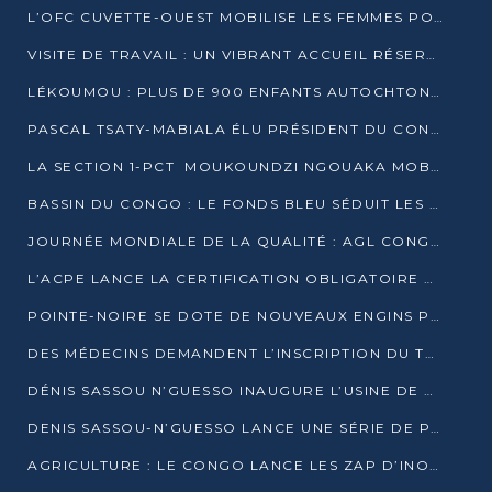
L’OFC CUVETTE-OUEST MOBILISE LES FEMMES POUR ACCUEILLIR LE PRÉSIDENT DE LA RÉPUBLIQUE
VISITE DE TRAVAIL : UN VIBRANT ACCUEIL RÉSERVÉ À DENIS SASSOU-N’GUESSO PAR L’ASSOCIATION « LES AMIS DE WOMO »
LÉKOUMOU : PLUS DE 900 ENFANTS AUTOCHTONES REÇOIVENT DES KITS SCOLAIRES GRÂCE À L’ESPACE OPOKO
PASCAL TSATY-MABIALA ÉLU PRÉSIDENT DU CONSEIL NATIONAL DE L’UPADS
LA SECTION 1-PCT MOUKOUNDZI NGOUAKA MOBILISE 100 000 FCFA POUR LE 6ᵉ CONGRÈS DU PARTI
BASSIN DU CONGO : LE FONDS BLEU SÉDUIT LES BAILLEURS À BELÉM
JOURNÉE MONDIALE DE LA QUALITÉ : AGL CONGO FORME ET SENSIBILISE LES JEUNES TALENTS
L’ACPE LANCE LA CERTIFICATION OBLIGATOIRE DES CONTRATS DE TRAVAIL DES TRANSPORTEURS
POINTE-NOIRE SE DOTE DE NOUVEAUX ENGINS POUR L’ASSAINISSEMENT ET L’ENTRETIEN ROUTIER
DES MÉDECINS DEMANDENT L’INSCRIPTION DU TRAITEMENT DU PIED-BOT DANS LES CURSUS UNIVERSITAIRES
DÉNIS SASSOU N’GUESSO INAUGURE L’USINE DE VALORISATION DU GAZ ASSOCIÉ
DENIS SASSOU-N’GUESSO LANCE UNE SÉRIE DE PROJETS DANS LE KOUILOU
AGRICULTURE : LE CONGO LANCE LES ZAP D’INONI ET YONO