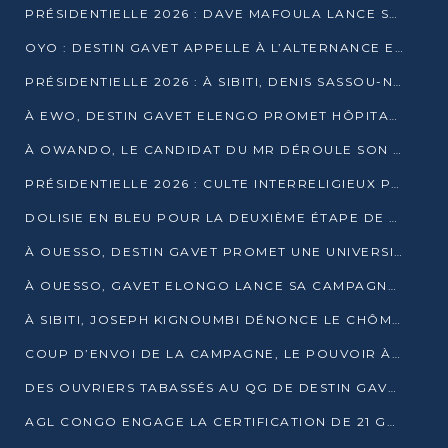
PRÉSIDENTIELLE 2026 : DAVE MAFOULA LANCE SA « VAGUE DU NOUVEAU DÉPART » À IMPFONDO
OYO : DESTIN GAVET APPELLE À L’ALTERNANCE ET À LA RESPONSABILITÉ DE LA JEUNESSE
PRÉSIDENTIELLE 2026 : À SIBITI, DENIS SASSOU-N’GUESSO PARIE SUR LES RESSOURCES DE LA LEKOUMOU
À EWO, DESTIN GAVET ELENGO PROMET HÔPITAL, CHEMIN DE FER ET AUDIT DES FINANCES PUBLIQUES
À OWANDO, LE CANDIDAT DU MR DÉROULE SON PROGRAMME DE “CHANGEMENT”
PRÉSIDENTIELLE 2026 : CULTE INTERRELIGIEUX POUR LA PAIX À OUENZÉ
DOLISIE EN BLEU POUR LA DEUXIÈME ÉTAPE DE CAMPAGNE DE DSN
À OUESSO, DESTIN GAVET PROMET UNE UNIVERSITÉ POUR LA SANGHA
À OUESSO, GAVET ELONGO LANCE SA CAMPAGNE SOUS LE SIGNE DU RENOUVEAU
À SIBITI, JOSEPH KIGNOUMBI DÉNONCE LE CHÔMAGE ET LES DÉFAILLANCES DE L’ÉTAT
COUP D’ENVOI DE LA CAMPAGNE, LE POUVOIR À POINTE-NOIRE, L’OPPOSITION À OUESSO ET SIBITI
DES OUVRIERS TABASSÉS AU QG DE DESTIN GAVET À 24 HEURES DE L’OUVERTURE DE LA CAMPAGNE
AGL CONGO ENGAGE LA CERTIFICATION DE 21 GRUTIERS AUX NORMES INTERNATIONALES