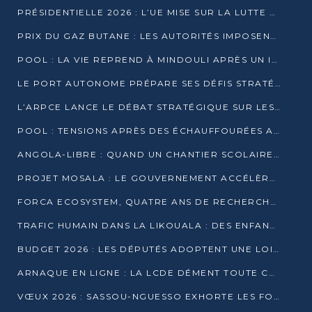
PRÉSIDENTIELLE 2026 : L’UE MISE SUR LA LUTTE CONTRE LA DÉSINFORMATION
PRIX DU GAZ BUTANE : LES AUTORITÉS IMPOSENT LE RESPECT DES PRIX RÉGLEMENTÉS
POOL : LA VIE REPREND À MINDOULI APRÈS UN INCIDENT ARMÉ SUR LA RN1
LE PORT AUTONOME PRÉPARE SES DÉFIS STRATÉGIQUES DE 2026
L’ARPCE LANCE LE DÉBAT STRATÉGIQUE SUR LES DONNÉES, L’IA ET LA FINANCE NUMÉRIQUE AU CONGO
POOL : TENSIONS APRÈS DES ÉCHAUFFOURÉES ARMÉES ENTRE DGSP ET EX-MILICIENS NINJA
ANGOLA-LIBRE : QUAND UN CHANTIER SCOLAIRE DEVIENT LE MIROIR D’UN CONGO EN MOUVEMENT
PROJET MOSALA : LE GOUVERNEMENT ACCÉLÈRE L’INSERTION DES JEUNES EN 2026
FORCA ECOSYSTEM, QUATRE ANS DE RECHERCHE DE TERRAIN AVANT UN LANCEMENT OFFICIEL EN 2026
TRAFIC HUMAIN DANS LA LIKOUALA : DES ENFANTS AUTOCHTONES RÉDUITS AU TRAVAIL FORCÉ
BUDGET 2026 : LES DÉPUTÉS ADOPTENT UNE LOI DES FINANCES DE PLUS DE 2500 MILLIARDS FCFA
ARNAQUE EN LIGNE : LA LCDE DÉMENT TOUTE CAMPAGNE DE RECRUTEMENT
VŒUX 2026 : SASSOU-NGUESSO EXHORTE LES FORCES VIVES À RENFORCER L’UNITÉ