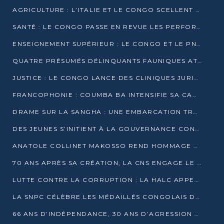
AGRICULTURE : L’ITALIE ET LE CONGO SCELLENT UN PARTENARIAT POUR UNE PRODUCTION LOCALE DURABLE
SANTÉ : LE CONGO PASSE EN REVUE LES PERFORMANCES DE SES HÔPITAUX À MI-PARCOURS
ENSEIGNEMENT SUPÉRIEUR : LE CONGO ET LE PNUD VEULENT RAPPROCHER LA FORMATION UNIVERSITAIRE DES BESOINS DU MARCHÉ DE L’EMPLOI
QUATRE PRÉSUMÉS DÉLINQUANTS FAUNIQUES ATTENDUS DEVANT LA JUSTICE POUR TRAFIC D’IVOIRE
JUSTICE : LE CONGO LANCE DES CLINIQUES JURIDIQUES POUR RAPPROCHER LE DROIT DES CITOYENS
FRANCOPHONIE : COUMBA BA INTENSIFIE SA CAMPAGNE POUR LA SUCCESSION À LA TÊTE DE L’OIF
DRAME SUR LA SANGHA : UNE EMBARCATION TRANSPORTANT DES FIDÈLES DE « NZAMBÉ YA L’HUILE » FAIT NAUFRAGE À OUESSO
DES JEUNES S’INITIENT À LA GOUVERNANCE CONTINENTALE À BRAZZAVILLE
ANATOLE COLLINET MAKOSSO REND HOMMAGE À JEAN-PAUL PIGASSE
70 ANS APRÈS SA CRÉATION, LA CNS ENGAGE LE VIRAGE DE LA DIGITALISATION
LUTTE CONTRE LA CORRUPTION : LA HALC APPELLE À PASSER DES DISCOURS AUX ACTES
LA SNPC CÉLÈBRE LES MÉDAILLÉS CONGOLAIS DES OLYMPIADES PANAFRICAINES DE MATHÉMATIQUES 2026
66 ANS D’INDÉPENDANCE, 30 ANS D’AGRESSION RWANDAISE : 4 PRÉSIDENCES, UN ÉCHEC COLLECTIF