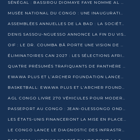
SÉNÉGAL : BASSIROU DIOMAYE FAYE NOMME AL AMINOU LÔ PREMIER MINISTRE
MUSÉE NATIONAL DU CONGO : UNE INAUGURATION PORTEUSE D’ESPOIR POUR LA CULTURE
ASSEMBLÉES ANNUELLES DE LA BAD : LA SOCIÉTÉ CIVILE CONGOLAISE À LA RECHERCHE DE PARTENAIRES POUR SES PROJETS
DENIS SASSOU-NGUESSO ANNONCE LA FIN DU VISA POUR LES AFRICAINS EN 2027
OIF : LE DR. COUMBA BÂ PORTE UNE VISION DE DIALOGUE, DE STABILITÉ ET DE RÉFORME À LA TÊTE
ÉLIMINATOIRES CAN 2027 : LES SÉLECTIONS AFRICAINES CONNAISSENT LEURS ADVERSAIRES
QUATRE PRÉSUMÉS TRAFIQUANTS DE PANTHÈRE ARRÊTÉS À EWO
EWAWA PLUS ET L’ARCHER FOUNDATION LANCENT UN CAMP DE BASKET POUR LES JEUNES À BRAZZAVILLE
BASKETBALL: EWAWA PLUS ET L’ARCHER FOUNDATION LANCENT UN CAMP POUR LES JEUNES
AGL CONGO LIVRE 270 VÉHICULES POUR MODERNISER LE TRANSPORT URBAIN
PASSEPORT AU CONGO : JEAN-OLESSONGO ONDAYE VEUT METTRE FIN AUX LENTEURS ADMINISTRATIVES
LES ÉTATS-UNIS FINANCERONT LA MISE EN PLACE DE JUSQU’À 50 CLINIQUES DE LUTTE CONTRE L’EBOLA
LE CONGO LANCE LE DIAGNOSTIC DES INFRASTRUCTURES SPORTIVES DU COMPLEXE DE KINTÉLÉ