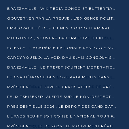
BRAZZAVILLE : WIKIPÉDIA CONGO ET BUTTERFLY SCELLENT UN PARTENARIAT POUR STRUCTURER LE BÉNÉVOLAT NUMÉRIQUE
GOUVERNER PAR LA PREUVE : L’EXIGENCE POLITIQUE DU XXIᵉ SIÈCLE
EMPLOYABILITÉ DES JEUNES :CONGO TERMINAL S’ALLIE À L’ESCIC POUR RAPPROCHER L’ÉCOLE DU TERRAIN
MOUYONDZI, NOUVEAU LABORATOIRE D’EXCELLENCE PÉDAGOGIQUE AVEC L’ENFICE
SCIENCE : L’ACADÉMIE NATIONALE RENFORCE SON ÉQUIPE ET TRACE SA FEUILLE DE ROUTE 2026
CARDY YOUELO, LA VOIX DAU SLAM CONGOLAIS QUI INTERPELLE LE MONDE
BRAZZAVILLE : LE PRÉFET SOUTIENT L’OPÉRATION « ZÉRO KULUNA » ET APPELLE À LA VIGILANCE CITOYENNE
LE CNR DÉNONCE DES BOMBARDEMENTS DANS LE POOL ET ACCUSE LE GOUVERNEMENT
PRÉSIDENTIELLE 2026 : L’UPADS REFUSE DE PRÉSENTER UN CANDIDAT ET DÉNONCE UN PROCESSUS NON CRÉDIBLE
FÉLIX TSHISEKEDI ALERTE SUR LE NON-RESPECT DES ENGAGEMENTS DE PAIX APRÈS SA RENCONTRE AVEC D. SASSOU-NGUESSO
PRÉSIDENTIELLE 2026 : LE DÉPÔT DES CANDIDATURES OUVERT DU 29 JANVIER AU 12 FÉVRIER
L’UPADS RÉUNIT SON CONSEIL NATIONAL POUR FIXER SA LIGNE POLITIQUE À DEUX MOIS DE LA PRÉSIDENTIELLE
PRÉSIDENTIELLE DE 2026 : LE MOUVEMENT RÉPUBLICAIN DÉNONCE UNE CONVOCATION ÉLECTORALE « OPAQUE ET PRÉCIPITÉE »