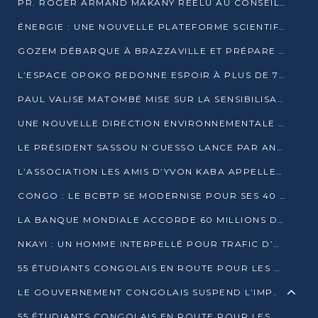
PR. ROGER ARMAND MAKANY RÉÉLU AU CONSEIL DE L’AUF
ÉNERGIE : UNE NOUVELLE PLATEFORME SCIENTIFIQUE POUR LA TRANSITION ÉNERGÉTIQUE EN AFRIQUE CENTRALE
GOZEM DÉBARQUE À BRAZZAVILLE ET PRÉPARE SON ARRIVÉE À POINTE-NOIRE
L’ESPACE OPOKO REDONNE ESPOIR À PLUS DE 775 ÉLÈVES AUTOCHTONES DANS LE NORD DU CONGO
PAUL VALISE MATOMBÉ MISE SUR LA SENSIBILISATION POUR ÉRAQUER LE GRAND BANDITISME
UNE NOUVELLE DIRECTION ENVIRONNEMENTALE POUR RENFORCER LA GESTION DES DONNÉES AU CONGO
LE PRÉSIDENT SASSOU N’GUESSO LANCE PAR ANTICIPATION LA 39ÈME JOURNÉE NATIONALE DE L’ARBRE
L’ASSOCIATION LES AMIS D’YVON KABA APPELLENT DENIS SASSOU N’GUESSO À SE PORTER CANDIDAT
CONGO : LE BCBTP SE MODERNISE POUR SES 40 ANS D’EXISTENCE
LA BANQUE MONDIALE ACCORDE 60 MILLIONS DE DOLLARS POUR LA RÉSILIENCE URBAINE AU CONGO
NKAYI : UN HOMME INTERPELLÉ POUR TRAFIC D’UN BÉBÉ CHIMPANZÉ
55 ÉTUDIANTS CONGOLAIS EN ROUTE POUR LES UNIVERSITÉS ALGÉRIENNES
LE GOUVERNEMENT CONGOLAIS SUSPEND L’IMPORTATION DES MACHETTES ET DES MOTOS
55 ÉTUDIANTS CONGOLAIS EN ROUTE POUR LES UNIVERSITÉS ALGÉRIENNES