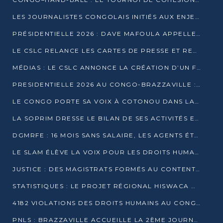
LES JOURNALISTES CONGOLAIS INITIÉS AUX ENJEUX DE L’ÉCONOMIE BLEUE
PRÉSIDENTIELLE 2026 : DAVE MAFOULA APPELLE LES CONGOLAIS À UN « NOUVEAU DÉPART »
LE CSLC RELANCE LES CARTES DE PRESSE ET RECONNAÎT OFFICIELLEMENT LES MÉDIAS EN LIGNE
MÉDIAS : LE CSLC ANNONCE LA CRÉATION D’UN FONDS D’APPUI À LA PRESSE
PRESIDENTIELLE 2026 AU CONGO-BRAZZAVILLE : UN CASTING ÉLARGI
LE CONGO PORTE SA VOIX À COTONOU DANS LA LUTTE CONTRE LA TUBERCULOSE
LA SOPRIM DRESSE LE BILAN DE SES ACTIVITÉS ET FIXE DE NOUVELLES PRIORITÉS
DGMRFE : 16 MOIS SANS SALAIRE, LES AGENTS ÉTOUFFENT DANS LE SILENCE
LE SLAM ÉLÈVE LA VOIX POUR LES DROITS HUMAINS À BRAZZAVILLE
JUSTICE : DES MAGISTRATS FORMÉS AU CONTENTIEUX DE LA PROPRIÉTÉ INTELLECTUELLE
STATISTIQUES : LE PROJET RÉGIONAL HISWACA OFFICIELLEMENT LANCÉ AU CONGO
4182 VIOLATIONS DES DROITS HUMAINS AU CONGO EN 2025 SELON LE CAD
PNLS : BRAZZAVILLE ACCUEILLE LA 2ÈME JOURNÉE SCIENTIFIQUE SUR LE VIH/SIDA