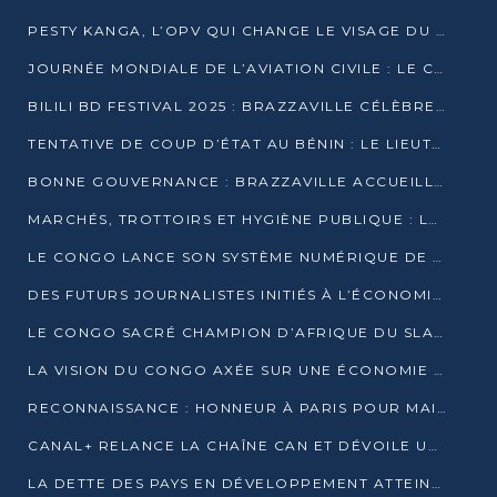
PESTY KANGA, L’OPV QUI CHANGE LE VISAGE DU REPORTAGE AU CONGO
JOURNÉE MONDIALE DE L’AVIATION CIVILE : LE CONGO MISE SUR L’INNOVATION ET LA SÉCURITÉ
BILILI BD FESTIVAL 2025 : BRAZZAVILLE CÉLÈBRE DIX ANS DE CRÉATION GRAPHIQUE AFRICAINE
TENTATIVE DE COUP D’ÉTAT AU BÉNIN : LE LIEUTENANT-COLONEL TIGRI S’AUTOPROCLAME CHEF D’UN COMITÉ MILITAIRE
BONNE GOUVERNANCE : BRAZZAVILLE ACCUEILLE LES PREMIÈRES JOURNÉES CONGOLAISES DE L’ÉVALUATION
MARCHÉS, TROTTOIRS ET HYGIÈNE PUBLIQUE : LE GOUVERNEMENT DURCIT LE TON
LE CONGO LANCE SON SYSTÈME NUMÉRIQUE DE VÉRIFICATION DU BOIS
DES FUTURS JOURNALISTES INITIÉS À L’ÉCONOMIE BLEUE DURABLE
LE CONGO SACRÉ CHAMPION D’AFRIQUE DU SLAM 2025
LA VISION DU CONGO AXÉE SUR UNE ÉCONOMIE BAS CARBONE AU RENDEZ-VOUS DE MONACO 2025
RECONNAISSANCE : HONNEUR À PARIS POUR MAIXENT RAOUL OMINGA
CANAL+ RELANCE LA CHAÎNE CAN ET DÉVOILE UNE OFFRE EXCEPTIONNELLE POUR DÉCEMBRE
LA DETTE DES PAYS EN DÉVELOPPEMENT ATTEINT UN SOMMET HISTORIQUE ENTRE 2022 ET 2024