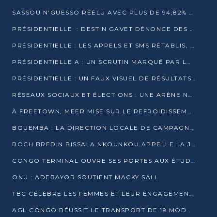
SASSOU N’GUESSO RÉÉLU AVEC PLUS DE 94,82% DES VOIX
PRÉSIDENTIELLE : DESTIN GAVET DÉNONCE DES IRRÉGULARITÉS ET REVENDIQUE LA VICTOIRE
PRÉSIDENTIELLE : LES APPELS ET SMS RÉTABLIS, INTERNET RESTE BLOQUÉ
PRÉSIDENTIELLE A : UN SCRUTIN MARQUÉ PAR LA COUPURE D’INTERNET ET UNE AFFLUENCE TIMIDE À BRAZZAVILLE
PRÉSIDENTIELLE : UN FAUX VISUEL DE RÉSULTATS CIRCULE
RÉSEAUX SOCIAUX ET ÉLECTIONS : UNE ARÈNE NUMÉRIQUE EN PLEINE MUTATION AU CONGO
À FREETOWN, MEER MISE SUR LE REFROIDISSEMENT PASSIF FACE À LA CHALEUR EXTRÊME
BOUEMBA : LA DIRECTION LOCALE DE CAMPAGNE DE DENIS SASSOU N’GUESSO MULTIPLIE LES ACTIVITÉS DE MOBILISATION
ROCH BREDIN BISSALA NKOUNKOU APPELLE LA JEUNESSE DE GOMA TSÉ-TSÉ À UN VOTE MASSIF POUR DENIS SASSOU NGUESSO
CONGO TERMINAL OUVRE SES PORTES AUX ÉTUDIANTS EN TRANSPORT ET LOGISTIQUE
ONU : ADEBAYOR SOUTIENT MACKY SALL
TBC CÉLÈBRE LES FEMMES ET LEUR ENGAGEMENT À L’OCCASION DU 8 MARS
AGL CONGO RÉUSSIT LE TRANSPORT DE 19 MODULES HORS GABARIT ENTRE POINTE-NOIRE ET BRAZZAVILLE