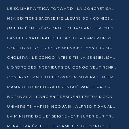
LE SOMMET AFRICA FORWARD : LA CONCRÉTISATION DE PARTENARIATS ÉQUILIBRÉS ET TOURNÉS VERS L’AVENIR ENTRE LE CONTINENT AFRICAIN ET LA FRANCE
NEA ÉDITIONS SACRÉE MEILLEURE BD / COMICS D’AFRIQUE AU KENYA
(MULTIMÉDIA) ZÉRO DROIT DE DOUANE : LA CHINE ET L’AFRIQUE VERS UNE PROXIMITÉ SANS PRÉCÉDENT (PAPIER GÉNÉRAL)
LANGUES NATIONALES ET IA : IGOR CAMERON VEUT ARRIMER LA STRATÉGIE IA À LA LOI SUR LA RECHERCHE
CERTIFICAT DE PRISE DE SERVICE : JEAN LUC MOUTHOU DÉMENT UNE « FAKE NEWS »
CHOLÉRA : LE CONGO INTENSIFIE LA SENSIBILISATION AU MARCHÉ DE TALANGAÏ
L’ORDRE DES INGÉNIEURS DU CONGO VEUT RENFORCER L’ÉTHIQUE ET LA CRÉDIBILITÉ DE LA PROFESSION
COSERCO : VALENTIN BOWAO ASSURERA L’INTÉRIM À LA TÊTE DU BUREAU EXÉCUTIF NATIONAL
MAMADI DOUMBOUYA DISTINGUÉ PAR LE PRIX « SUPER GRAND BÂTISSEUR BABACAR N’DIAYE »
BOTSWANA : L’ANCIEN PRÉSIDENT FESTUS MOGAE EST MORT À 86 ANS
UNIVERSITÉ MARIEN NGOUABI : ALFRED ROMUALD NGUYA POATY SOUTIENT UNE THÈSE SUR LE PARADOXE DE LA CROISSANCE EN ZONE CEMAC
LA MINISTRE DE L’ENSEIGNEMENT SUPÉRIEUR TRACE SA FEUILLE DE ROUTE
RENATURA ÉVEILLE LES FAMILLES DE CONGO TERMINAL À LA PROTECTION DE L’ENVIRONNEMENT