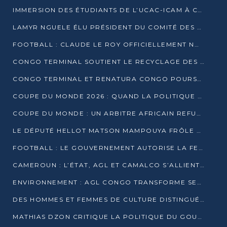
IMMERSION DES ÉTUDIANTS DE L’UCAC-ICAM À CONGO TERMINAL
LAMYR NGUELE ÉLU PRÉSIDENT DU COMITÉ DES MEMBRES D’HONNEUR DU PCT
FOOTBALL : CLAUDE LE ROY OFFICIELLEMENT NOMMÉ SÉLECTIONNEUR DU CONGO
CONGO TERMINAL SOUTIENT LE RECYCLAGE DES DÉCHETS PLASTIQUES À POINTE-NOIRE
CONGO TERMINAL ET RENATURA CONGO POURSUIVENT LEUR COMBAT POUR LA BIODIVERSITÉ
COUPE DU MONDE 2026 : QUAND LA POLITIQUE MENACE L’UNIVERSALITÉ DU FOOTBALL
COUPE DU MONDE : UN ARBITRE AFRICAIN REFUSÉ À L’ENTRÉE DES ÉTATS-UNIS
LE DÉPUTÉ HELLOT MATSON MAMPOUYA FRÔLE LA MORT LORS D’UNE EMBUSCADE DZNS LE POOL
FOOTBALL : LE GOUVERNEMENT AUTORISE LA FECOFOOT À OCCUPER LES COMPLEXES SPORTIFS
CAMEROUN : L’ÉTAT, AGL ET CAMALCO S’ALLIENT POUR UN MÉGA-PROJET FERROVIAIRE
ENVIRONNEMENT : AGL CONGO TRANSFORME SES DÉCHETS EN OUTILS DE FORMATION
DES HOMMES ET FEMMES DE CULTURE DISTINGUÉS POUR LEUR ENGAGEMENT PAR BANTOU CULTURE
MATHIAS DZON CRITIQUE LA POLITIQUE DU GOUVERNEMENT ET ALERTE SUR LA DETTE DU CONGO