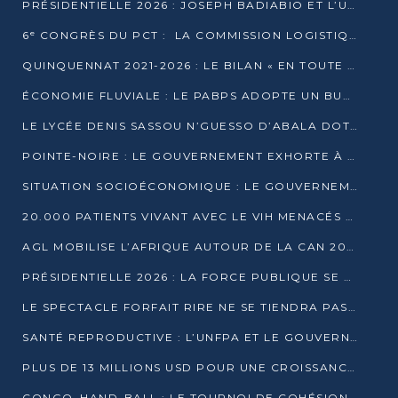
PRÉSIDENTIELLE 2026 : JOSEPH BADIABIO ET L’UDH-YUKI JOUENT LA PRUDENCE
6ᵉ CONGRÈS DU PCT : LA COMMISSION LOGISTIQUE ASSURE LA DISTRIBUTION DES KITS
QUINQUENNAT 2021-2026 : LE BILAN « EN TOUTE TRANSPARENCE » PRÉSENTÉ À LA PRESSE
ÉCONOMIE FLUVIALE : LE PABPS ADOPTE UN BUDGET 2026 DE PLUS DE 2,7 MILLIARDS FCFA
LE LYCÉE DENIS SASSOU N’GUESSO D’ABALA DOTÉ D’UNE SALLE MULTIMÉDIA
POINTE-NOIRE : LE GOUVERNEMENT EXHORTE À UN USAGE RESPONSABLE DU NOUVEAU MATÉRIEL MUNICIPAL
SITUATION SOCIOÉCONOMIQUE : LE GOUVERNEMENT INTERPELLÉ DEVANT LE SÉNAT
20.000 PATIENTS VIVANT AVEC LE VIH MENACÉS D’ARRÊT DE TRAITEMENT
AGL MOBILISE L’AFRIQUE AUTOUR DE LA CAN 2025
PRÉSIDENTIELLE 2026 : LA FORCE PUBLIQUE SE PRÉPARE À SÉCURISER LE SCRUTIN
LE SPECTACLE FORFAIT RIRE NE SE TIENDRA PAS LE 1ER JANVIER
SANTÉ REPRODUCTIVE : L’UNFPA ET LE GOUVERNEMENT AFFINENT LES PRIORITÉS DE 2026
PLUS DE 13 MILLIONS USD POUR UNE CROISSANCE VERTE ET SOUVERAINE
CONGO–HAND-BALL : LE TOURNOI DE COHÉSION ET DE FRATERNITÉ ALLUME SES LAMPIONS À BRAZZAVILLE