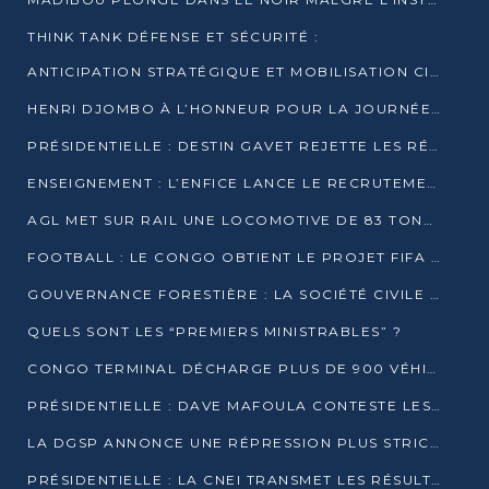
THINK TANK DÉFENSE ET SÉCURITÉ :
ANTICIPATION STRATÉGIQUE ET MOBILISATION CITOYENNE POUR NOTRE SOUVERAINETÉ NATIONALE
HENRI DJOMBO À L’HONNEUR POUR LA JOURNÉE MONDIALE DU THÉÂTRE
PRÉSIDENTIELLE : DESTIN GAVET REJETTE LES RÉSULTATS ET APPELLE À UN DIALOGUE NATIONAL
ENSEIGNEMENT : L’ENFICE LANCE LE RECRUTEMENT DE SA PREMIÈRE PROMOTION DE PROFESSEURS DES ÉCOLES
AGL MET SUR RAIL UNE LOCOMOTIVE DE 83 TONNES À POINTE-NOIRE
FOOTBALL : LE CONGO OBTIENT LE PROJET FIFA ARENA POUR SES 15 DÉPARTEMENTS
GOUVERNANCE FORESTIÈRE : LA SOCIÉTÉ CIVILE CONGOLAISE AFFICHE SES PRIORITÉS POUR 2026
QUELS SONT LES “PREMIERS MINISTRABLES” ?
CONGO TERMINAL DÉCHARGE PLUS DE 900 VÉHICULES EN QUELQUES HEURES
PRÉSIDENTIELLE : DAVE MAFOULA CONTESTE LES RÉSULTATS PROVISOIRES
LA DGSP ANNONCE UNE RÉPRESSION PLUS STRICTE CONTRE LES MOTO-TAXIS
PRÉSIDENTIELLE : LA CNEI TRANSMET LES RÉSULTATS PROVISOIRES À LA COUR CONSTITUTIONNELLE