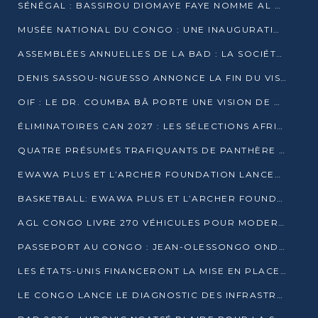
SÉNÉGAL : BASSIROU DIOMAYE FAYE NOMME AL AMINOU LÔ PREMIER MINISTRE
MUSÉE NATIONAL DU CONGO : UNE INAUGURATION PORTEUSE D’ESPOIR POUR LA CULTURE
ASSEMBLÉES ANNUELLES DE LA BAD : LA SOCIÉTÉ CIVILE CONGOLAISE À LA RECHERCHE DE PARTENAIRES POUR SES PROJETS
DENIS SASSOU-NGUESSO ANNONCE LA FIN DU VISA POUR LES AFRICAINS EN 2027
OIF : LE DR. COUMBA BÂ PORTE UNE VISION DE DIALOGUE, DE STABILITÉ ET DE RÉFORME À LA TÊTE
ÉLIMINATOIRES CAN 2027 : LES SÉLECTIONS AFRICAINES CONNAISSENT LEURS ADVERSAIRES
QUATRE PRÉSUMÉS TRAFIQUANTS DE PANTHÈRE ARRÊTÉS À EWO
EWAWA PLUS ET L’ARCHER FOUNDATION LANCENT UN CAMP DE BASKET POUR LES JEUNES À BRAZZAVILLE
BASKETBALL: EWAWA PLUS ET L’ARCHER FOUNDATION LANCENT UN CAMP POUR LES JEUNES
AGL CONGO LIVRE 270 VÉHICULES POUR MODERNISER LE TRANSPORT URBAIN
PASSEPORT AU CONGO : JEAN-OLESSONGO ONDAYE VEUT METTRE FIN AUX LENTEURS ADMINISTRATIVES
LES ÉTATS-UNIS FINANCERONT LA MISE EN PLACE DE JUSQU’À 50 CLINIQUES DE LUTTE CONTRE L’EBOLA
LE CONGO LANCE LE DIAGNOSTIC DES INFRASTRUCTURES SPORTIVES DU COMPLEXE DE KINTÉLÉ