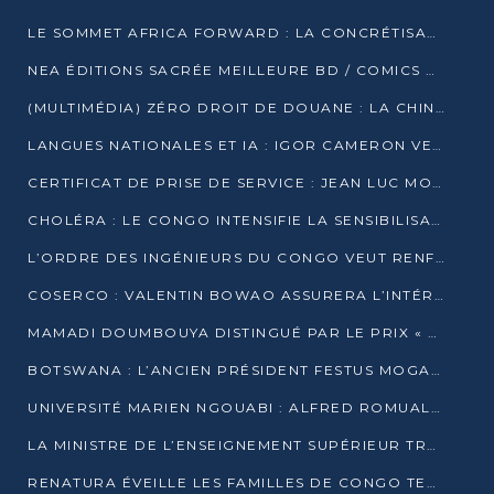
LE SOMMET AFRICA FORWARD : LA CONCRÉTISATION DE PARTENARIATS ÉQUILIBRÉS ET TOURNÉS VERS L’AVENIR ENTRE LE CONTINENT AFRICAIN ET LA FRANCE
NEA ÉDITIONS SACRÉE MEILLEURE BD / COMICS D’AFRIQUE AU KENYA
(MULTIMÉDIA) ZÉRO DROIT DE DOUANE : LA CHINE ET L’AFRIQUE VERS UNE PROXIMITÉ SANS PRÉCÉDENT (PAPIER GÉNÉRAL)
LANGUES NATIONALES ET IA : IGOR CAMERON VEUT ARRIMER LA STRATÉGIE IA À LA LOI SUR LA RECHERCHE
CERTIFICAT DE PRISE DE SERVICE : JEAN LUC MOUTHOU DÉMENT UNE « FAKE NEWS »
CHOLÉRA : LE CONGO INTENSIFIE LA SENSIBILISATION AU MARCHÉ DE TALANGAÏ
L’ORDRE DES INGÉNIEURS DU CONGO VEUT RENFORCER L’ÉTHIQUE ET LA CRÉDIBILITÉ DE LA PROFESSION
COSERCO : VALENTIN BOWAO ASSURERA L’INTÉRIM À LA TÊTE DU BUREAU EXÉCUTIF NATIONAL
MAMADI DOUMBOUYA DISTINGUÉ PAR LE PRIX « SUPER GRAND BÂTISSEUR BABACAR N’DIAYE »
BOTSWANA : L’ANCIEN PRÉSIDENT FESTUS MOGAE EST MORT À 86 ANS
UNIVERSITÉ MARIEN NGOUABI : ALFRED ROMUALD NGUYA POATY SOUTIENT UNE THÈSE SUR LE PARADOXE DE LA CROISSANCE EN ZONE CEMAC
LA MINISTRE DE L’ENSEIGNEMENT SUPÉRIEUR TRACE SA FEUILLE DE ROUTE
RENATURA ÉVEILLE LES FAMILLES DE CONGO TERMINAL À LA PROTECTION DE L’ENVIRONNEMENT