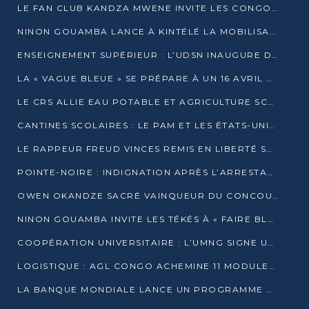
LE FAN CLUB KANDZA MWENE INVITE LES CONGOLAIS À UNE FORTE AFFLUENCE AU STADE DE KINTÉLÉ
NINON GOUAMBA LANCE À KINTÉLÉ LA MOBILISATION POUR L’INVESTITURE DR DSN
ENSEIGNEMENT SUPÉRIEUR : L’UDSN INAUGURE DES LABORATOIRES POUR BOOSTER LA FORMATION PRATIQUE
LA « VAGUE BLEUE » SE PRÉPARE À UN 16 AVRIL HISTORIQUE
LE CRS ALLIE EAU POTABLE ET AGRICULTURE SCOLAIRE AU CŒUR DE LA TRANSFORMATION DES ÉCOLES RURALES
CANTINES SCOLAIRES : LE PAM ET LES ÉTATS-UNIS AU CONTACT DES ÉCOLIERS DE KINKALA
LE RAPPEUR FREUD VINCES REMIS EN LIBERTÉ SOUS PRESSION MÉDIATIQUE
POINTE-NOIRE : INDIGNATION APRÈS L’ARRESTATION DU RAPPEUR FREUD VINCES
OWEN OKANDZE SACRÉ VAINQUEUR DU CONCOURS SLAM POUR LA VIE
NINON GOUAMBA INVITE LES TÉKÉS À « FAIRE BLOC » POUR PESER DANS LE DÉBAT NATIONAL
COOPÉRATION UNIVERSITAIRE : L’UMNG SIGNE UN ACCORD STRATÉGIQUE AVEC L’UNIVERSITÉ HAINAN EN CHINE
LOGISTIQUE : AGL CONGO ACHEMINE 11 MODULES GÉANTS JUSQU’À BRAZZAVILLE
LA BANQUE MONDIALE LANCE UN PROGRAMME DE 394 MILLIONS DE DOLLARS POUR LE BASSIN DU CONGO