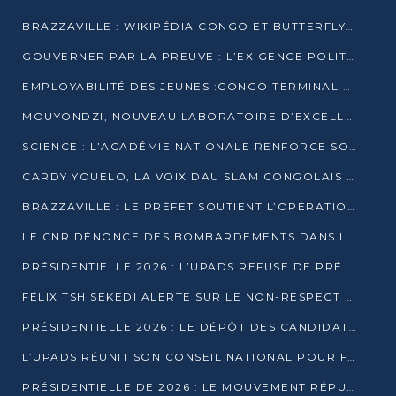
BRAZZAVILLE : WIKIPÉDIA CONGO ET BUTTERFLY SCELLENT UN PARTENARIAT POUR STRUCTURER LE BÉNÉVOLAT NUMÉRIQUE
GOUVERNER PAR LA PREUVE : L’EXIGENCE POLITIQUE DU XXIᵉ SIÈCLE
EMPLOYABILITÉ DES JEUNES :CONGO TERMINAL S’ALLIE À L’ESCIC POUR RAPPROCHER L’ÉCOLE DU TERRAIN
MOUYONDZI, NOUVEAU LABORATOIRE D’EXCELLENCE PÉDAGOGIQUE AVEC L’ENFICE
SCIENCE : L’ACADÉMIE NATIONALE RENFORCE SON ÉQUIPE ET TRACE SA FEUILLE DE ROUTE 2026
CARDY YOUELO, LA VOIX DAU SLAM CONGOLAIS QUI INTERPELLE LE MONDE
BRAZZAVILLE : LE PRÉFET SOUTIENT L’OPÉRATION « ZÉRO KULUNA » ET APPELLE À LA VIGILANCE CITOYENNE
LE CNR DÉNONCE DES BOMBARDEMENTS DANS LE POOL ET ACCUSE LE GOUVERNEMENT
PRÉSIDENTIELLE 2026 : L’UPADS REFUSE DE PRÉSENTER UN CANDIDAT ET DÉNONCE UN PROCESSUS NON CRÉDIBLE
FÉLIX TSHISEKEDI ALERTE SUR LE NON-RESPECT DES ENGAGEMENTS DE PAIX APRÈS SA RENCONTRE AVEC D. SASSOU-NGUESSO
PRÉSIDENTIELLE 2026 : LE DÉPÔT DES CANDIDATURES OUVERT DU 29 JANVIER AU 12 FÉVRIER
L’UPADS RÉUNIT SON CONSEIL NATIONAL POUR FIXER SA LIGNE POLITIQUE À DEUX MOIS DE LA PRÉSIDENTIELLE
PRÉSIDENTIELLE DE 2026 : LE MOUVEMENT RÉPUBLICAIN DÉNONCE UNE CONVOCATION ÉLECTORALE « OPAQUE ET PRÉCIPITÉE »