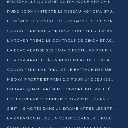
BRAZZAVILLE AU CŒUR DU DIALOGUE AFRICAIN SUR LES OBJECTIFS DE DÉVELOPPEMENT DURABLE
RUDE NGOMA INTÈGRE LE RÉSEAU MONDIAL SPUTNIK PRO APRÈS UNE FORMATION À MOSCOU
LUMIÈRES DU CONGO : DESTIN GAVET DÉDIE SON PRIX À L’UNITÉ NATIONALE ET À LA JEUNESSE
CONGO TERMINAL RENFORCE SON EXPERTISE AVEC NEUF NOUVEAUX FORMATEURS EN ENGINS PORTUAIRES
L’ARCHER PREND LE CONTRÔLE DE GINOV ET ACCÉLÈRE SON VIRAGE NUMÉRIQUE
LA BEAC ABAISSE SES TAUX DIRECTEURS POUR SOUTENIR LA CROISSANCE EN ZONE CEMAC
LE RUNR APPELLE À UN RENOUVEAU DE L’ENGAGEMENT MILITANT
CONGO TERMINAL FINALISE LE BATTAGE DES 558 PIEUX DU FUTUR QUAI DU MÔLE EST
MBOKA PROPRE ET PADJ 2.0 POUR UNE JEUNESSE PLUS AUTONOME
UN TRAFIQUANT PRÉSUMÉ D’IVOIRE INTERPELLÉ À DOLISIE
LES ENTREPRISES CHINOISES OUVRENT LEURS PORTES AUX JEUNES DIPLÔMÉS
SIBITI : 6 MORTS DANS UN DRAME APRÈS LES ÉPREUVES DU BEPC
LA CRÉATION D’UNE UNIVERSITÉ DANS LA LIKOUALA AU CŒUR D’UNE RÉFLEXION NATIONALE
ÉCONOMIE VERTE : AGL CONGO DONNE UNE SECONDE VIE À SES DÉCHETS INDUSTRIELS