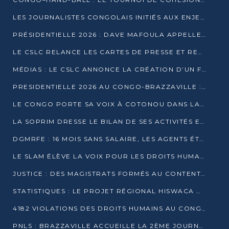
LES JOURNALISTES CONGOLAIS INITIÉS AUX ENJEUX DE L’ÉCONOMIE BLEUE
PRÉSIDENTIELLE 2026 : DAVE MAFOULA APPELLE LES CONGOLAIS À UN « NOUVEAU DÉPART »
LE CSLC RELANCE LES CARTES DE PRESSE ET RECONNAÎT OFFICIELLEMENT LES MÉDIAS EN LIGNE
MÉDIAS : LE CSLC ANNONCE LA CRÉATION D’UN FONDS D’APPUI À LA PRESSE
PRESIDENTIELLE 2026 AU CONGO-BRAZZAVILLE : UN CASTING ÉLARGI
LE CONGO PORTE SA VOIX À COTONOU DANS LA LUTTE CONTRE LA TUBERCULOSE
LA SOPRIM DRESSE LE BILAN DE SES ACTIVITÉS ET FIXE DE NOUVELLES PRIORITÉS
DGMRFE : 16 MOIS SANS SALAIRE, LES AGENTS ÉTOUFFENT DANS LE SILENCE
LE SLAM ÉLÈVE LA VOIX POUR LES DROITS HUMAINS À BRAZZAVILLE
JUSTICE : DES MAGISTRATS FORMÉS AU CONTENTIEUX DE LA PROPRIÉTÉ INTELLECTUELLE
STATISTIQUES : LE PROJET RÉGIONAL HISWACA OFFICIELLEMENT LANCÉ AU CONGO
4182 VIOLATIONS DES DROITS HUMAINS AU CONGO EN 2025 SELON LE CAD
PNLS : BRAZZAVILLE ACCUEILLE LA 2ÈME JOURNÉE SCIENTIFIQUE SUR LE VIH/SIDA