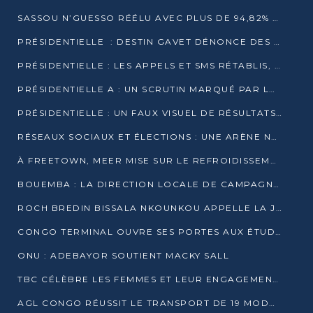
SASSOU N’GUESSO RÉÉLU AVEC PLUS DE 94,82% DES VOIX
PRÉSIDENTIELLE : DESTIN GAVET DÉNONCE DES IRRÉGULARITÉS ET REVENDIQUE LA VICTOIRE
PRÉSIDENTIELLE : LES APPELS ET SMS RÉTABLIS, INTERNET RESTE BLOQUÉ
PRÉSIDENTIELLE A : UN SCRUTIN MARQUÉ PAR LA COUPURE D’INTERNET ET UNE AFFLUENCE TIMIDE À BRAZZAVILLE
PRÉSIDENTIELLE : UN FAUX VISUEL DE RÉSULTATS CIRCULE
RÉSEAUX SOCIAUX ET ÉLECTIONS : UNE ARÈNE NUMÉRIQUE EN PLEINE MUTATION AU CONGO
À FREETOWN, MEER MISE SUR LE REFROIDISSEMENT PASSIF FACE À LA CHALEUR EXTRÊME
BOUEMBA : LA DIRECTION LOCALE DE CAMPAGNE DE DENIS SASSOU N’GUESSO MULTIPLIE LES ACTIVITÉS DE MOBILISATION
ROCH BREDIN BISSALA NKOUNKOU APPELLE LA JEUNESSE DE GOMA TSÉ-TSÉ À UN VOTE MASSIF POUR DENIS SASSOU NGUESSO
CONGO TERMINAL OUVRE SES PORTES AUX ÉTUDIANTS EN TRANSPORT ET LOGISTIQUE
ONU : ADEBAYOR SOUTIENT MACKY SALL
TBC CÉLÈBRE LES FEMMES ET LEUR ENGAGEMENT À L’OCCASION DU 8 MARS
AGL CONGO RÉUSSIT LE TRANSPORT DE 19 MODULES HORS GABARIT ENTRE POINTE-NOIRE ET BRAZZAVILLE