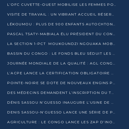
L’OFC CUVETTE-OUEST MOBILISE LES FEMMES POUR ACCUEILLIR LE PRÉSIDENT DE LA RÉPUBLIQUE
VISITE DE TRAVAIL : UN VIBRANT ACCUEIL RÉSERVÉ À DENIS SASSOU-N’GUESSO PAR L’ASSOCIATION « LES AMIS DE WOMO »
LÉKOUMOU : PLUS DE 900 ENFANTS AUTOCHTONES REÇOIVENT DES KITS SCOLAIRES GRÂCE À L’ESPACE OPOKO
PASCAL TSATY-MABIALA ÉLU PRÉSIDENT DU CONSEIL NATIONAL DE L’UPADS
LA SECTION 1-PCT MOUKOUNDZI NGOUAKA MOBILISE 100 000 FCFA POUR LE 6ᵉ CONGRÈS DU PARTI
BASSIN DU CONGO : LE FONDS BLEU SÉDUIT LES BAILLEURS À BELÉM
JOURNÉE MONDIALE DE LA QUALITÉ : AGL CONGO FORME ET SENSIBILISE LES JEUNES TALENTS
L’ACPE LANCE LA CERTIFICATION OBLIGATOIRE DES CONTRATS DE TRAVAIL DES TRANSPORTEURS
POINTE-NOIRE SE DOTE DE NOUVEAUX ENGINS POUR L’ASSAINISSEMENT ET L’ENTRETIEN ROUTIER
DES MÉDECINS DEMANDENT L’INSCRIPTION DU TRAITEMENT DU PIED-BOT DANS LES CURSUS UNIVERSITAIRES
DÉNIS SASSOU N’GUESSO INAUGURE L’USINE DE VALORISATION DU GAZ ASSOCIÉ
DENIS SASSOU-N’GUESSO LANCE UNE SÉRIE DE PROJETS DANS LE KOUILOU
AGRICULTURE : LE CONGO LANCE LES ZAP D’INONI ET YONO