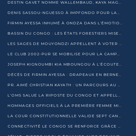
DESTIN GAVET NOMME WALLEMBAUD, KAYA MAGANE, BOUDZIKA ET MBOUSSA-ELLAH AUX COMMANDES DE SA CAMPAGNE
DENIS SASSOU-NGUESSO À IMPFONDO POUR LANCER LE CORRIDOR 13
FIRMIN AYESSA INHUMÉ À ONDZA DANS L’ÉMOTION ET LE RECUEILLEMENT
BASSIN DU CONGO : LES ÉTATS FORESTIERS MISENT SUR LES MARCHÉS CARBONE
LES SAGES DE MOUYONDZI APPELLENT À VOTER DENIS SASSOU-NGUESSO
LE CLUB 2002-PUR SE MOBILISE POUR LA CAMPAGNE
JOSEPH KIGNOUMBI KIA MBOUNGOU À L’ÉCOUTE DE TALANGAÏ
DÉCÈS DE FIRMIN AYESSA : DRAPEAUX EN BERNE LUNDI
PR. AIMÉ CHRISTIAN KAYATH : UN PARCOURS AU SERVICE DE LA RECHERCHE ET DE L’INNOVATION
L’OMS SALUE LA RIPOSTE DU CONGO ET APPELLE À DES RÉFORMES DURABLES
HOMMAGES OFFICIELS À LA PREMIÈRE FEMME MINISTRE DU CONGO
LA COUR CONSTITUTIONNELLE VALIDE SEPT CANDIDATURES POUR LA PRÉSIDENTIELLE
CONNECTIVITÉ LE CONGO SE RENFORCE GRÂCE AU CÂBLE 2AFRICA