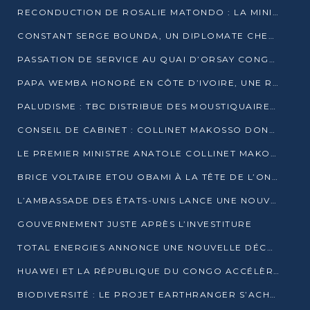
RECONDUCTION DE ROSALIE MATONDO : LA MINISTRE PROMET D’ACCÉLÉRER LE TRAITEMENT DES DOSSIERS ET DE RELEVER DE NOUVEAUX DÉFIS
CONSTANT SERGE BOUNDA, UN DIPLOMATE CHEVRONNÉ AUX COMMANDES DES AFFAIRES ÉTRANGÈRES
PASSATION DE SERVICE AU QUAI D’ORSAY CONGOLAIS : GAKOSSO PASSE LE FLAMBEAU À BOUNDA
PAPA WEMBA HONORÉ EN CÔTE D’IVOIRE, UNE RUE PORTE DÉSORMAIS SON NOM
PALUDISME : TBC DISTRIBUE DES MOUSTIQUAIRES DANS DEUX CSI DE BRAZZAVILLE
CONSEIL DE CABINET : COLLINET MAKOSSO DONNE SES DERNIÈRES ORIENTATIONS
LE PREMIER MINISTRE ANATOLE COLLINET MAKOSSO DÉMISSIONNE AVEC SON GOUVERNEMENT
BRICE VOLTAIRE ETOU OBAMI À LA TÊTE DE L’ONEC-C POUR TROIS ANS
L’AMBASSADE DES ÉTATS-UNIS LANCE UNE NOUVELLE COHORTE DU PROGRAMME ACCESS MICRO-SCHOLARSHIP
GOUVERNEMENT JUSTE APRÈS L’INVESTITURE
TOTAL ENERGIES ANNONCE UNE NOUVELLE DÉCOUVERTE D’HYDROCARBURES SUR LE PERMIS MOHO AU LARGE DU CONGO
HUAWEI ET LA RÉPUBLIQUE DU CONGO ACCÉLÈRENT LEUR PARTENARIAT
BIODIVERSITÉ : LE PROJET EARTHRANGER S’ACHÈVE, MAIS LES DÉFIS DEMEURENT