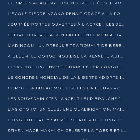
BE GREEN ACADEMY : UNE NOUVELLE ÉCOLE POUR LES MÉTIERS DE L’ÉCOLOGIE À POINTE-NOIRE
L’ÉCOLE PIERRE NZOKO RENAIT GRÂCE À LA FONDATION MUCODEC
JOURNÉE PORTES OUVERTES À L’ACPCE : LES JEUNES EN IMMERSION DANS L’ENTREPRISE
LETTRE OUVERTE A SON EXCELLENCE MONSIEUR DENIS SASSOU NGUESSO, PRESIDENT DE LAREPUBLIQUE DU CONGO
MADINGOU : UN PRÉSUMÉ TRAFIQUANT DE BÉBÉ CHIMPANZÉ FIXÉ SUR SON SORT LE 20 NOVEMBRE
À BELÉM, LE CONGO MOBILISE LA PLANÈTE AUTOUR DU FONDS BLEU POUR LE BASSIN DU CONGO
ULSAN HOLDING INVESTIT DANS LE FER CONGOLAIS
LE CONGRÈS MONDIAL DE LA LIBERTÉ ADOPTE 14 RÉSOLUTIONS HISTORIQUES
COP30 : LA BDEAC MOBILISE LES BAILLEURS POUR LE FONDS BLEU DU BASSIN DU CONGO
LES SOUVERAINISTES LANCENT LEUR BRANCHE JEUNE À BRAZZAVILLE
L’AS OTOHO, UN CLUB, UNE QUALIFICATION, MAIS ENCORE DES DOUTES
L’ONG BUTTERFLY SACRÉE “LEADER DU CONGO” AU PRIX D’EXCELLENCE 2025
STIVEN MAGE MAKANGA CÉLÈBRE LA POÉSIE ET L’HUMAIN AVEC SON RECUEIL “HECTARE”