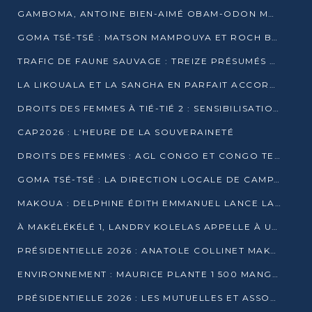
GAMBOMA, ANTOINE BIEN-AIMÉ OBAM-ODON MOBILISE LES 32 148 ÉLECTEURS EN FAVEUR DE DENIS SASSOU NGUESSO
GOMA TSÉ-TSÉ : MATSON MAMPOUYA ET ROCH BREDIN BISSALA NKOUNKOU EN CAMPAGNE DE PROXIMITÉ
TRAFIC DE FAUNE SAUVAGE : TREIZE PRÉSUMÉS TRAFIQUANTS INTERPELLÉS AU CONGO EN 2025
LA LIKOUALA ET LA SANGHA EN PARFAIT ACCORD AVEC LE PROJET DE SOCIÉTÉ DU CANDIDAT DENIS SASSOU-N’GUESSO
DROITS DES FEMMES À TIÉ-TIÉ 2 : SENSIBILISATION ET PÉDAGOGIE SUR LE DROIT DE VOTE
CAP2026 : L’HEURE DE LA SOUVERAINETÉ
DROITS DES FEMMES : AGL CONGO ET CONGO TERMINAL METTENT EN AVANT LE LEADERSHIP FÉMININ
GOMA TSÉ-TSÉ : LA DIRECTION LOCALE DE CAMPAGNE INTENSIFIE LA SENSIBILISATION DANS LES VILLAGES
MAKOUA : DELPHINE ÉDITH EMMANUEL LANCE LA CAMPAGNE POUR DENIS SASSOU-N’GUESSO
À MAKÉLÉKÉLÉ 1, LANDRY KOLELAS APPELLE À UNE MOBILISATION MASSIVE EN FAVEUR DE DENIS SASSOU-N’GUESSO
PRÉSIDENTIELLE 2026 : ANATOLE COLLINET MAKOSSO DÉFEND LE PROJET DE SOCIÉTÉ DE DENIS SASSOU NGUESSO
ENVIRONNEMENT : MAURICE PLANTE 1 500 MANGROVES POUR HONORER WANGARI MAATHAI
PRÉSIDENTIELLE 2026 : LES MUTUELLES ET ASSOCIATIONS S’IMPLIQUENT DANS LA CAMPAGNE ÉLECTORALE À TIÉ-TIÉ 2 (POINTE-NOIRE)