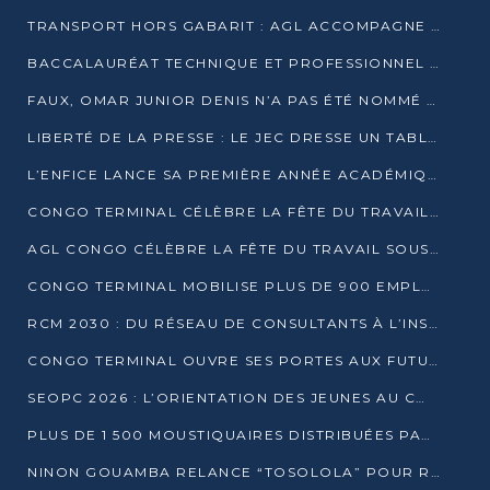
TRANSPORT HORS GABARIT : AGL ACCOMPAGNE LE DÉVELOPPEMENT DU SECTEUR BRASSICOLE AU CONGO
BACCALAURÉAT TECHNIQUE ET PROFESSIONNEL : 16 352 CANDIDATS LANCÉS DANS LES ÉPREUVES D’EPS
FAUX, OMAR JUNIOR DENIS N’A PAS ÉTÉ NOMMÉ AIDE DE CAMP ADJOINT DE DENIS SASSOU NGUESSO
LIBERTÉ DE LA PRESSE : LE JEC DRESSE UN TABLEAU PRÉOCCUPANT AU CONGO
L’ENFICE LANCE SA PREMIÈRE ANNÉE ACADÉMIQUE AVEC 100 FUTURS ENSEIGNANTS
CONGO TERMINAL CÉLÈBRE LA FÊTE DU TRAVAIL AVEC SES COLLABORATEURS À POINTE-NOIRE
AGL CONGO CÉLÈBRE LA FÊTE DU TRAVAIL SOUS LE SIGNE DE LA COHÉSION
CONGO TERMINAL MOBILISE PLUS DE 900 EMPLOYÉS AUTOUR DE LA SÉCURITÉ AU TRAVAIL
RCM 2030 : DU RÉSEAU DE CONSULTANTS À L’INSTRUMENT DE PUISSANCE EN AFRIQUE FRANCOPHONE
CONGO TERMINAL OUVRE SES PORTES AUX FUTURS INGÉNIEURS AU FORUM DES MÉTIERS D’UCAC-ICAM
SEOPC 2026 : L’ORIENTATION DES JEUNES AU CŒUR DE LA DEUXIÈME ÉDITION
PLUS DE 1 500 MOUSTIQUAIRES DISTRIBUÉES PAR AGL ET CONGO TERMINAL DANS LA LUTTE CONTRE LE PALUDISME
NINON GOUAMBA RELANCE “TOSOLOLA” POUR RENFORCER LE DIALOGUE AVEC LES CITOYENS