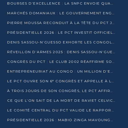
BOURSES D’EXCELLENCE : LA SNPC ENVOIE QUATRE NOUVEAUX TALENTS CONGOLAIS SE FORMER À BAKOU
MARCHÉS DOMANIAUX : LE GOUVERNEMENT ENGAGE LA STRUCTURATION DES TAXES D’ASSAINISSEMENT
PIERRE MOUSSA RECONDUIT À LA TÊTE DU PCT JUSQU’EN 2031
PRÉSIDENTIELLE 2026 : LE PCT INVESTIT OFFICIELLEMENT DENIS SASSOU NGUESSO
DENIS SASSOU-N’GUESSO EXHORTE LES CONGOLAIS À L’UNITÉ ET AU FAIR-PLAY DÉMOCRATIQUE EN 2026
RÉVEILLON D’ARMES 2025 : DENIS SASSOU-N’GUESSO GARANTIT DES ÉLECTIONS 2026 PAISIBLES ET SÉCURISÉES
CONGRÈS DU PCT : LE CLUB 2002 RÉAFFIRME SON SOUTIEN À DENIS SASSOU-N’GUESSO POUR 2026
ENTREPRENEURIAT AU CONGO : UN MILLION D’EUROS POUR FINANCER LES STARTUPS DÈS 2026
LE PCT OUVRE SON 6ᵉ CONGRÈS ET APPELLE À LA CANDIDATURE DE DENIS SASSOU NGUESSO
À TROIS JOURS DE SON CONGRÈS, LE PCT AFFIRME AVOIR ATTEINT TOUS SES OBJECTIFS
CE QUE L’ON SAIT DE LA MORT DE RAVIET CELVIC N’TSIANTSIE
LE COMITÉ CENTRAL DU PCT VALIDE LE RAPPORT DU CONGRÈS ET SOUTIENT DENIS SASSOU N’GUESSO
PRÉSIDENTIELLE 2026 : MABIO ZINGA MAVOUNGOU DÉCLARE SA CANDIDATURE ET CHARGE LE BILAN DU PCT