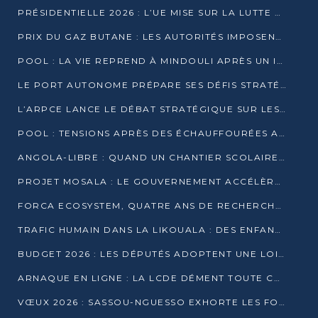
PRÉSIDENTIELLE 2026 : L’UE MISE SUR LA LUTTE CONTRE LA DÉSINFORMATION
PRIX DU GAZ BUTANE : LES AUTORITÉS IMPOSENT LE RESPECT DES PRIX RÉGLEMENTÉS
POOL : LA VIE REPREND À MINDOULI APRÈS UN INCIDENT ARMÉ SUR LA RN1
LE PORT AUTONOME PRÉPARE SES DÉFIS STRATÉGIQUES DE 2026
L’ARPCE LANCE LE DÉBAT STRATÉGIQUE SUR LES DONNÉES, L’IA ET LA FINANCE NUMÉRIQUE AU CONGO
POOL : TENSIONS APRÈS DES ÉCHAUFFOURÉES ARMÉES ENTRE DGSP ET EX-MILICIENS NINJA
ANGOLA-LIBRE : QUAND UN CHANTIER SCOLAIRE DEVIENT LE MIROIR D’UN CONGO EN MOUVEMENT
PROJET MOSALA : LE GOUVERNEMENT ACCÉLÈRE L’INSERTION DES JEUNES EN 2026
FORCA ECOSYSTEM, QUATRE ANS DE RECHERCHE DE TERRAIN AVANT UN LANCEMENT OFFICIEL EN 2026
TRAFIC HUMAIN DANS LA LIKOUALA : DES ENFANTS AUTOCHTONES RÉDUITS AU TRAVAIL FORCÉ
BUDGET 2026 : LES DÉPUTÉS ADOPTENT UNE LOI DES FINANCES DE PLUS DE 2500 MILLIARDS FCFA
ARNAQUE EN LIGNE : LA LCDE DÉMENT TOUTE CAMPAGNE DE RECRUTEMENT
VŒUX 2026 : SASSOU-NGUESSO EXHORTE LES FORCES VIVES À RENFORCER L’UNITÉ