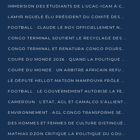
IMMERSION DES ÉTUDIANTS DE L’UCAC-ICAM À CONGO TERMINAL
LAMYR NGUELE ÉLU PRÉSIDENT DU COMITÉ DES MEMBRES D’HONNEUR DU PCT
FOOTBALL : CLAUDE LE ROY OFFICIELLEMENT NOMMÉ SÉLECTIONNEUR DU CONGO
CONGO TERMINAL SOUTIENT LE RECYCLAGE DES DÉCHETS PLASTIQUES À POINTE-NOIRE
CONGO TERMINAL ET RENATURA CONGO POURSUIVENT LEUR COMBAT POUR LA BIODIVERSITÉ
COUPE DU MONDE 2026 : QUAND LA POLITIQUE MENACE L’UNIVERSALITÉ DU FOOTBALL
COUPE DU MONDE : UN ARBITRE AFRICAIN REFUSÉ À L’ENTRÉE DES ÉTATS-UNIS
LE DÉPUTÉ HELLOT MATSON MAMPOUYA FRÔLE LA MORT LORS D’UNE EMBUSCADE DZNS LE POOL
FOOTBALL : LE GOUVERNEMENT AUTORISE LA FECOFOOT À OCCUPER LES COMPLEXES SPORTIFS
CAMEROUN : L’ÉTAT, AGL ET CAMALCO S’ALLIENT POUR UN MÉGA-PROJET FERROVIAIRE
ENVIRONNEMENT : AGL CONGO TRANSFORME SES DÉCHETS EN OUTILS DE FORMATION
DES HOMMES ET FEMMES DE CULTURE DISTINGUÉS POUR LEUR ENGAGEMENT PAR BANTOU CULTURE
MATHIAS DZON CRITIQUE LA POLITIQUE DU GOUVERNEMENT ET ALERTE SUR LA DETTE DU CONGO