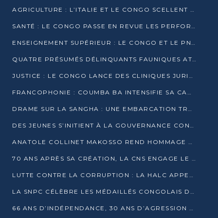
AGRICULTURE : L’ITALIE ET LE CONGO SCELLENT UN PARTENARIAT POUR UNE PRODUCTION LOCALE DURABLE
SANTÉ : LE CONGO PASSE EN REVUE LES PERFORMANCES DE SES HÔPITAUX À MI-PARCOURS
ENSEIGNEMENT SUPÉRIEUR : LE CONGO ET LE PNUD VEULENT RAPPROCHER LA FORMATION UNIVERSITAIRE DES BESOINS DU MARCHÉ DE L’EMPLOI
QUATRE PRÉSUMÉS DÉLINQUANTS FAUNIQUES ATTENDUS DEVANT LA JUSTICE POUR TRAFIC D’IVOIRE
JUSTICE : LE CONGO LANCE DES CLINIQUES JURIDIQUES POUR RAPPROCHER LE DROIT DES CITOYENS
FRANCOPHONIE : COUMBA BA INTENSIFIE SA CAMPAGNE POUR LA SUCCESSION À LA TÊTE DE L’OIF
DRAME SUR LA SANGHA : UNE EMBARCATION TRANSPORTANT DES FIDÈLES DE « NZAMBÉ YA L’HUILE » FAIT NAUFRAGE À OUESSO
DES JEUNES S’INITIENT À LA GOUVERNANCE CONTINENTALE À BRAZZAVILLE
ANATOLE COLLINET MAKOSSO REND HOMMAGE À JEAN-PAUL PIGASSE
70 ANS APRÈS SA CRÉATION, LA CNS ENGAGE LE VIRAGE DE LA DIGITALISATION
LUTTE CONTRE LA CORRUPTION : LA HALC APPELLE À PASSER DES DISCOURS AUX ACTES
LA SNPC CÉLÈBRE LES MÉDAILLÉS CONGOLAIS DES OLYMPIADES PANAFRICAINES DE MATHÉMATIQUES 2026
66 ANS D’INDÉPENDANCE, 30 ANS D’AGRESSION RWANDAISE : 4 PRÉSIDENCES, UN ÉCHEC COLLECTIF