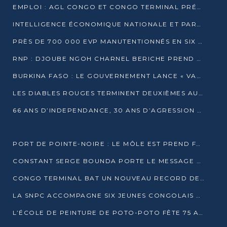
EMPLOI : AGL CONGO ET CONGO TERMINAL PRÉSÉLECTIONNENT PLUS DE 70 JEUNES À POINTE-NOIRE
INTELLIGENCE ÉCONOMIQUE NATIONALE ET PARTENARIATS INTERNATIONAUX : VERS UNE DOCTRINE SOUVERAINE DE SÉCURITÉ ÉCONOMIQUE
PRÈS DE 700 000 EVP MANUTENTIONNÉS EN SIX MOIS PAR CONGO TERMINAL
RNP : DJOUBE NGOH CHARNEL BERICHE PREND LES RÊNES DU PARTI
BURKINA FASO : LE GOUVERNEMENT LANCE « VACANCES UTILES 2026 » POUR FORMER LES ÉLÈVES À 15 MÉTIERS
LES DIABLES ROUGES TERMINENT DEUXIÈMES AU CHAMPIONNAT D’AFRIQUE ZONE 3
66 ANS D’INDEPENDANCE, 30 ANS D’AGRESSION RWAN DAISE : 4 PRESIDENCES, UN ECHEC COLLECTIF
PORT DE POINTE-NOIRE : LE MÔLE EST PREND FORME ET VISE LES GÉANTS DES MERS
CONSTANT SERGE BOUNDA PORTE LE MESSAGE DE COMPASSION DE DENIS SASSOU NGUESSO EN IRAN
CONGO TERMINAL BAT UN NOUVEAU RECORD DE PRODUCTIVITÉ AU PORT DE POINTE-NOIRE
LA SNPC ACCOMPAGNE SIX JEUNES CONGOLAIS AUX OLYMPIADES PANAFRICAINES DE MATHÉMATIQUES
L’ÉCOLE DE PEINTURE DE POTO-POTO FÊTE 75 ANS AU SERVICE DE L’ART CONGOLAIS