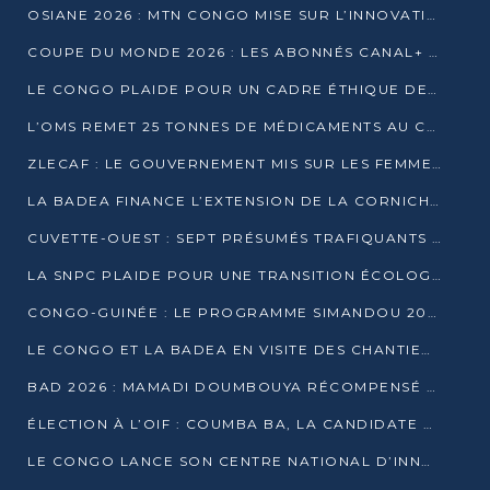
OSIANE 2026 : MTN CONGO MISE SUR L’INNOVATION POUR RELEVER LES DÉFIS AFRICAINS
COUPE DU MONDE 2026 : LES ABONNÉS CANAL+ AU CONGO DÉÇUS À QUELQUES JOURS DU COUP D’ENVOI
LE CONGO PLAIDE POUR UN CADRE ÉTHIQUE DE L’INTELLIGENCE ARTIFICIELLE À DAKAR
L’OMS REMET 25 TONNES DE MÉDICAMENTS AU CONGO POUR RENFORCER LA RIPOSTE AUX ÉPIDÉMIES
ZLECAF : LE GOUVERNEMENT MIS SUR LES FEMMES ENTREPRENEURES
LA BADEA FINANCE L’EXTENSION DE LA CORNICHE SUD DE BRAZZAVILLE
CUVETTE-OUEST : SEPT PRÉSUMÉS TRAFIQUANTS DE FAUNE INTERPELLÉS À EWO ET KELLÉ
LA SNPC PLAIDE POUR UNE TRANSITION ÉCOLOGIQUE PROGRESSIVE
CONGO-GUINÉE : LE PROGRAMME SIMANDOU 2040 AU CŒUR DES ÉCHANGES À LA BAD
LE CONGO ET LA BADEA EN VISITE DES CHANTIERS
BAD 2026 : MAMADI DOUMBOUYA RÉCOMPENSÉ PAR LE TROPHÉE BABACAR NDIAYE À BRAZZAVILLE
ÉLECTION À L’OIF : COUMBA BA, LA CANDIDATE DISCRÈTE QUI BOUSCULE LE JEU DIPLOMATIQUE
LE CONGO LANCE SON CENTRE NATIONAL D’INNOVATION