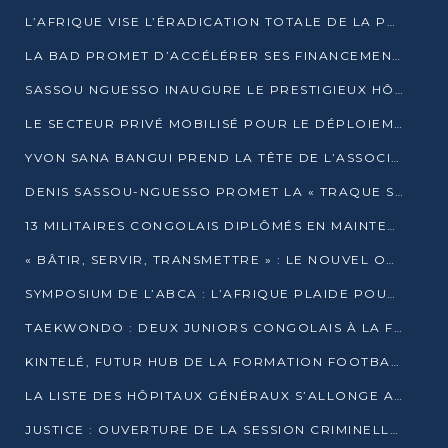
L’AFRIQUE VISE L’ÉRADICATION TOTALE DE LA POLIOMYÉLITE D’ICI 2026
LA BAD PROMET D’ACCÉLÉRER SES FINANCEMENTS AVEC LE MINISTÈRE DE L’ASSAINISSEMENT
SASSOU NGUESSO INAUGURE LE PRESTIGIEUX HÔTEL KEMPINSKI BRAZZAVILLE
LE SECTEUR PRIVÉ MOBILISÉ POUR LE DÉPLOIEMENT DE 19 MINI-CENTRALES SOLAIRES
YVON SANA BANGUI PREND LA TÊTE DE L’ASSOCIATION DES BANQUES CENTRALES AFRICAINES
DENIS SASSOU-NGUESSO PROMET LA « TRAQUE SANS RELÂCHE » DU GRAND BANDITISME
13 MILITAIRES CONGOLAIS DIPLÔMÉS EN MAINTENANCE INDUSTRIELLE APRÈS TROIS ANS DE FORMATION À L’UNIVERSITÉ MARIEN-NGOUABI
« BÂTIR, SERVIR, TRANSMETTRE » : LE NOUVEL OUVRAGE QUI INTERPELLE LES COLLECTIVITÉS
SYMPOSIUM DE L’ABCA : L’AFRIQUE PLAIDE POUR UN FINANCEMENT CLIMATIQUE ÉQUITABLE
TAEKWONDO : DEUX JUNIORS CONGOLAIS À LA FINALE D’OPEN SYRIES 2025 À ABIDJAN
KINTELÉ, FUTUR HUB DE LA FORMATION FOOTBALLISTIQUE AFRICAINE ?
LA LISTE DES HÔPITAUX GÉNÉRAUX S’ALLONGE AU CONGO
JUSTICE : OUVERTURE DE LA SESSION CRIMINELLE À BRAZZAVILLE AVEC 52 DOSSIERS AU RÔLE