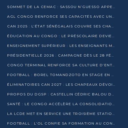
SOMMET DE LA CEMAC : SASSOU N’GUESSO APPELLE À LA VIGILANCE FACE AUX RISQUES ÉCONOMIQUES
AGL CONGO RENFORCE SES CAPACITÉS AVEC UNE GRUE DE 250 TONNES
CAN 2025 : L’ÉTAT SÉNÉGALAIS COUVRE SES CHAMPIONS D’AFRIQUE DE RÉCOMPENSES EXCEPTIONNELLES
ÉDUCATION AU CONGO : LE PRÉSCOLAIRE DEVIENT OBLIGATOIRE, LE BTS CONSACRÉ DIPLÔME D’ÉTAT
ENSEIGNEMENT SUPÉRIEUR : LES ENSEIGNANTS MAINTIENNENT LA GRÈVE ET EXIGENT UN ACCORD ÉCRIT AVEC L’ÉTAT
PRÉSIDENTIELLE 2026 : CAMPAGNE DÈS LE 28 FÉVRIER, SCRUTIN LES 12 ET 15 MARS
CONGO TERMINAL RENFORCE SA CULTURE D’ENTREPRISE AVEC LE PROGRAMME « WIN TOGETHER »
FOOTBALL : BOREL TOMANDZOTO EN STAGE EN ESPAGNE AVEC POLISSYA FC
ÉLIMINATOIRES CAN 2027 : LES CHAPEAUX DÉVOILÉS, LE CONGO FIXÉ SUR SON SORT
PROPOS DU DGSP : CASTELLIN CÉDRIC BALOU DÉNONCE DES PROPOS INTIMIDANTS
SANTÉ : LE CONGO ACCÉLÈRE LA CONSOLIDATION DE L’OFFRE DE SOINS
LA LCDE MET EN SERVICE UNE TROISIÈME STATION D’EAU POTABLE À MFILOU
FOOTBALL : L’OL CONFIE SA FORMATION AU CONGOLAIS CHRISTIAN BASSILA