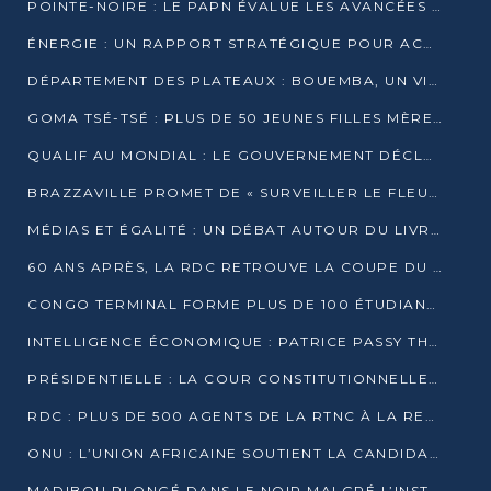
POINTE-NOIRE : LE PAPN ÉVALUE LES AVANCÉES DU MÔLE EST
ÉNERGIE : UN RAPPORT STRATÉGIQUE POUR ACCÉLÉRER LA TRANSITION AU CONGO
DÉPARTEMENT DES PLATEAUX : BOUEMBA, UN VIVIER ÉCONOMIQUE PRÊT À EXPLOSER
GOMA TSÉ-TSÉ : PLUS DE 50 JEUNES FILLES MÈRES SENSIBILISÉES À LA SANTÉ SEXUELLE
QUALIF AU MONDIAL : LE GOUVERNEMENT DÉCLARE LA JOURNÉE DU 1ER AVRIL 2026 CHÔMÉE ET PAYÉE
BRAZZAVILLE PROMET DE « SURVEILLER LE FLEUVE » APRÈS LA QUALIFICATION DE LA RDC AU MONDIAL
MÉDIAS ET ÉGALITÉ : UN DÉBAT AUTOUR DU LIVRE « CES FEMMES QUI REPRENNENT LE POUVOIR SUR LEUR VIE »
60 ANS APRÈS, LA RDC RETROUVE LA COUPE DU MONDE
CONGO TERMINAL FORME PLUS DE 100 ÉTUDIANTS AUX TECHNIQUES D’EMBAUCHE
INTELLIGENCE ÉCONOMIQUE : PATRICE PASSY THÉORISE UNE STRATÉGIE ADAPTÉE AUX CONTEXTES FRAGMENTÉS
PRÉSIDENTIELLE : LA COUR CONSTITUTIONNELLE CONFIRME LA VICTOIRE DE SASSOU NGUESSO AVEC 94,90 % DES SUFFRAGES
RDC : PLUS DE 500 AGENTS DE LA RTNC À LA RETRAITE, UNE PAGE SE TOURNE
ONU : L’UNION AFRICAINE SOUTIENT LA CANDIDATURE DE MACKY SALL
MADIBOU PLONGÉ DANS LE NOIR MALGRÉ L’INSTALLATION D’UN NOUVEAU TRANSFORMATEUR