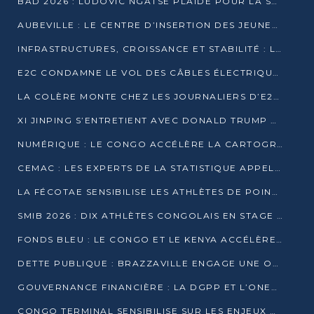
BAD 2026 : LUDOVIC NGATSÉ PLAIDE POUR LA SOUVERAINETÉ FINANCIÈRE AFRICAINE
AUBEVILLE : LE CENTRE D’INSERTION DES JEUNES PRÊT À OUVRIR SES PORTES
INFRASTRUCTURES, CROISSANCE ET STABILITÉ : LA GUINÉE AFFÛTE SES AMBITIONS
E2C CONDAMNE LE VOL DES CÂBLES ÉLECTRIQUES APRÈS UNE VIDÉO VIRALE
LA COLÈRE MONTE CHEZ LES JOURNALIERS D’E2C QUI DÉNONCENT 20 ANS DE PRÉCARITÉ
XI JINPING S’ENTRETIENT AVEC DONALD TRUMP À BEIJING
NUMÉRIQUE : LE CONGO ACCÉLÈRE LA CARTOGRAPHIE DE SES INFRASTRUCTURES DIGITALES
CEMAC : LES EXPERTS DE LA STATISTIQUE APPELLENT À RENFORCER LA SÉCURISATION DES DONNÉES
LA FÉCOTAE SENSIBILISE LES ATHLÈTES DE POINTE-NOIRE À L’HYGIÈNE ALIMENTA
SMIB 2026 : DIX ATHLÈTES CONGOLAIS EN STAGE AU KENYA
FONDS BLEU : LE CONGO ET LE KENYA ACCÉLÈRENT LA MOBILISATION DES FINANCEMENTS
DETTE PUBLIQUE : BRAZZAVILLE ENGAGE UNE OPÉRATION DE RACHAT DE 575 MILLIONS DE DOLLARS
GOUVERNANCE FINANCIÈRE : LA DGPP ET L’ONEC-C VERS UN PARTENARIAT POUR ASSAINIR LES ENTREPRISES PUBLIQUES
CONGO TERMINAL SENSIBILISE SUR LES ENJEUX DE LA SANTÉ MENTALE EN