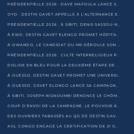
PRÉSIDENTIELLE 2026 : DAVE MAFOULA LANCE SA « VAGUE DU NOUVEAU DÉPART » À IMPFONDO
OYO : DESTIN GAVET APPELLE À L’ALTERNANCE ET À LA RESPONSABILITÉ DE LA JEUNESSE
PRÉSIDENTIELLE 2026 : À SIBITI, DENIS SASSOU-N’GUESSO PARIE SUR LES RESSOURCES DE LA LEKOUMOU
À EWO, DESTIN GAVET ELENGO PROMET HÔPITAL, CHEMIN DE FER ET AUDIT DES FINANCES PUBLIQUES
À OWANDO, LE CANDIDAT DU MR DÉROULE SON PROGRAMME DE “CHANGEMENT”
PRÉSIDENTIELLE 2026 : CULTE INTERRELIGIEUX POUR LA PAIX À OUENZÉ
DOLISIE EN BLEU POUR LA DEUXIÈME ÉTAPE DE CAMPAGNE DE DSN
À OUESSO, DESTIN GAVET PROMET UNE UNIVERSITÉ POUR LA SANGHA
À OUESSO, GAVET ELONGO LANCE SA CAMPAGNE SOUS LE SIGNE DU RENOUVEAU
À SIBITI, JOSEPH KIGNOUMBI DÉNONCE LE CHÔMAGE ET LES DÉFAILLANCES DE L’ÉTAT
COUP D’ENVOI DE LA CAMPAGNE, LE POUVOIR À POINTE-NOIRE, L’OPPOSITION À OUESSO ET SIBITI
DES OUVRIERS TABASSÉS AU QG DE DESTIN GAVET À 24 HEURES DE L’OUVERTURE DE LA CAMPAGNE
AGL CONGO ENGAGE LA CERTIFICATION DE 21 GRUTIERS AUX NORMES INTERNATIONALES