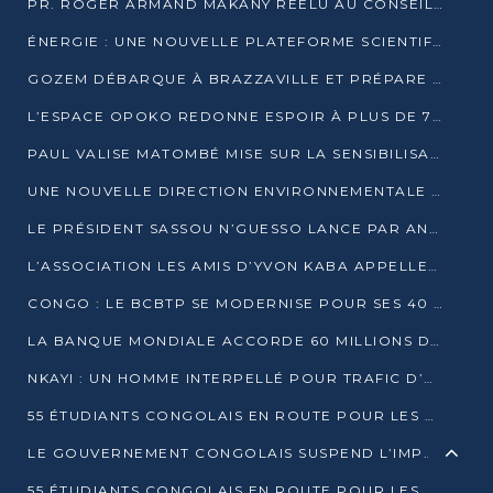
PR. ROGER ARMAND MAKANY RÉÉLU AU CONSEIL DE L’AUF
ÉNERGIE : UNE NOUVELLE PLATEFORME SCIENTIFIQUE POUR LA TRANSITION ÉNERGÉTIQUE EN AFRIQUE CENTRALE
GOZEM DÉBARQUE À BRAZZAVILLE ET PRÉPARE SON ARRIVÉE À POINTE-NOIRE
L’ESPACE OPOKO REDONNE ESPOIR À PLUS DE 775 ÉLÈVES AUTOCHTONES DANS LE NORD DU CONGO
PAUL VALISE MATOMBÉ MISE SUR LA SENSIBILISATION POUR ÉRAQUER LE GRAND BANDITISME
UNE NOUVELLE DIRECTION ENVIRONNEMENTALE POUR RENFORCER LA GESTION DES DONNÉES AU CONGO
LE PRÉSIDENT SASSOU N’GUESSO LANCE PAR ANTICIPATION LA 39ÈME JOURNÉE NATIONALE DE L’ARBRE
L’ASSOCIATION LES AMIS D’YVON KABA APPELLENT DENIS SASSOU N’GUESSO À SE PORTER CANDIDAT
CONGO : LE BCBTP SE MODERNISE POUR SES 40 ANS D’EXISTENCE
LA BANQUE MONDIALE ACCORDE 60 MILLIONS DE DOLLARS POUR LA RÉSILIENCE URBAINE AU CONGO
NKAYI : UN HOMME INTERPELLÉ POUR TRAFIC D’UN BÉBÉ CHIMPANZÉ
55 ÉTUDIANTS CONGOLAIS EN ROUTE POUR LES UNIVERSITÉS ALGÉRIENNES
LE GOUVERNEMENT CONGOLAIS SUSPEND L’IMPORTATION DES MACHETTES ET DES MOTOS
55 ÉTUDIANTS CONGOLAIS EN ROUTE POUR LES UNIVERSITÉS ALGÉRIENNES