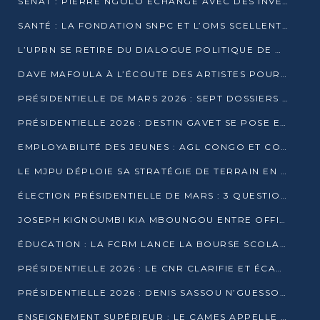
SÉNAT : PIERRE NGOLO ÉCHANGE AVEC DES INVESTISSEURS DU NUMÉRIQUE
SANTÉ : LA FONDATION SNPC ET L’OMS SCELLENT UN PARTENARIAT STRATÉGIQUE DE TROIS ANS
L’UPRN SE RETIRE DU DIALOGUE POLITIQUE DE DJAMBALA : TENSIONS DANS LE PRÉ-ÉLECTORAL CONGOLAIS
DAVE MAFOULA À L’ÉCOUTE DES ARTISTES POUR REDÉFINIR SA POLITIQUE CULTURELLE
PRÉSIDENTIELLE DE MARS 2026 : SEPT DOSSIERS DE CANDIDATURE ENREGISTRÉS À LA CLÔTURE DES DÉPÔTS
PRÉSIDENTIELLE 2026 : DESTIN GAVET SE POSE EN CANDIDAT DU « RAS-LE-BOL »
EMPLOYABILITÉ DES JEUNES : AGL CONGO ET CONGO TERMINAL S’ALLIENT À UCAC-ICAM
LE MJPU DÉPLOIE SA STRATÉGIE DE TERRAIN EN FAVEUR DE DSN
ÉLECTION PRÉSIDENTIELLE DE MARS : 3 QUESTIONS À UN EXPERT CONGOLAIS DE LA CYBERSÉCURITÉ
JOSEPH KIGNOUMBI KIA MBOUNGOU ENTRE OFFICIELLEMENT EN COURSE POUR LA PRÉSIDENTIELLE
ÉDUCATION : LA FCRM LANCE LA BOURSE SCOLAIRE FRANCINE-NTOUMI POUR PROMOUVOIR LES FILIÈRES SCIENTIFIQUES
PRÉSIDENTIELLE 2026 : LE CNR CLARIFIE ET ÉCARTE LA CANDIDATURE DU PASTEUR NTUMI
PRÉSIDENTIELLE 2026 : DENIS SASSOU N’GUESSO ANNONCE OFFICIELLEMENT SA CANDIDATURE
ENSEIGNEMENT SUPÉRIEUR : LE CAMES APPELLE À UNE UNIVERSITÉ AFRICAINE AXÉE SUR L’EMPLOYABILITÉ