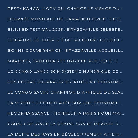
PESTY KANGA, L’OPV QUI CHANGE LE VISAGE DU REPORTAGE AU CONGO
JOURNÉE MONDIALE DE L’AVIATION CIVILE : LE CONGO MISE SUR L’INNOVATION ET LA SÉCURITÉ
BILILI BD FESTIVAL 2025 : BRAZZAVILLE CÉLÈBRE DIX ANS DE CRÉATION GRAPHIQUE AFRICAINE
TENTATIVE DE COUP D’ÉTAT AU BÉNIN : LE LIEUTENANT-COLONEL TIGRI S’AUTOPROCLAME CHEF D’UN COMITÉ MILITAIRE
BONNE GOUVERNANCE : BRAZZAVILLE ACCUEILLE LES PREMIÈRES JOURNÉES CONGOLAISES DE L’ÉVALUATION
MARCHÉS, TROTTOIRS ET HYGIÈNE PUBLIQUE : LE GOUVERNEMENT DURCIT LE TON
LE CONGO LANCE SON SYSTÈME NUMÉRIQUE DE VÉRIFICATION DU BOIS
DES FUTURS JOURNALISTES INITIÉS À L’ÉCONOMIE BLEUE DURABLE
LE CONGO SACRÉ CHAMPION D’AFRIQUE DU SLAM 2025
LA VISION DU CONGO AXÉE SUR UNE ÉCONOMIE BAS CARBONE AU RENDEZ-VOUS DE MONACO 2025
RECONNAISSANCE : HONNEUR À PARIS POUR MAIXENT RAOUL OMINGA
CANAL+ RELANCE LA CHAÎNE CAN ET DÉVOILE UNE OFFRE EXCEPTIONNELLE POUR DÉCEMBRE
LA DETTE DES PAYS EN DÉVELOPPEMENT ATTEINT UN SOMMET HISTORIQUE ENTRE 2022 ET 2024