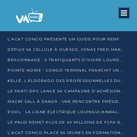
L’ACAT CONGO PRÉSENTE UN GUIDE POUR RENFORCER LES GARANTIES JUDICIAIRES EN GARDE À VUE
DEPUIS SA CELLULE À OUESSO, JONAS FRED MAKITA DÉNONCE CE QU’IL QUALIFIE DE DÉNI DE JUSTICE
BRACONNAGE : 3 TRAFIQUANTS D’IVOIRE LOURDEMENT CONDAMNÉS À DJAMBALA
POINTE-NOIRE : CONGO TERMINAL FRANCHIT UN CAP HISTORIQUE AVEC 99 MOUVEMENTS/HEURE
KELLÉ, L’ELDORADO DES PROFESSIONNELLES DU SEXE
LE PARTI DPC LANCE SA CAMPAGNE D’ADHÉSIONS ET VEUT STRUCTURER SA PRÉSENCE DANS LES 15 DÉPARTEMENTS
MACKY SALL À DAKAR : UNE RENCONTRE PRÉSIDENTIELLE QUI DIVISE L’OPINION SÉNÉGALAISE
POOL : LA LIGNE ÉLECTRIQUE LOUINGUI-KINKALA-BOKO MISE EN SERVICE
LE PNUD REMET PLUS DE 49 MILLIONS DE FCFA D’ÉQUIPEMENTS POUR ACCÉLÉRER LA NUMÉRISATION DU SYSTÈME DE SANTÉ
L’ACAT CONGO PLACE 54 JEUNES EN FORMATION PROFESSIONNELLE