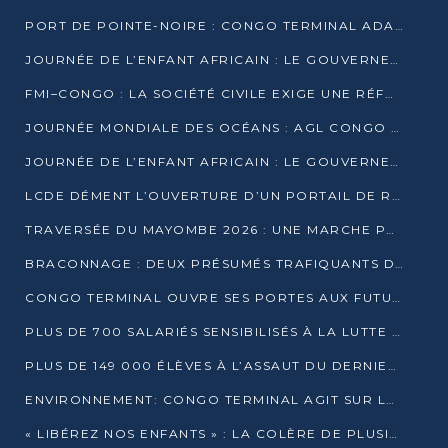
PORT DE POINTE-NOIRE : CONGO TERMINAL ADAPTE SON DRAGAGE AUX SABLES BITUMINEUX
JOURNÉE DE L’ENFANT AFRICAIN : LE GOUVERNEMENT RÉAFFIRME SON ENGAGEMENT POUR L’ACCÈS À L’EAU ET À L’ASSAINISSEMENT
FMI–CONGO : LA SOCIÉTÉ CIVILE EXIGE UNE RÉFORME DE LA FISCALITÉ PÉTROLIÈRE
JOURNÉE MONDIALE DES OCÉANS : AGL CONGO MOBILISE SES COLLABORATEURS POUR LA PRÉSERVATION DE LA BIODIVERSITÉ MARINE
JOURNÉE DE L’ENFANT AFRICAIN : LE GOUVERNEMENT MOBILISÉ POUR L’HYGIÈNE DANS LES ORPHELINATS
LCDE DÉMENT L’OUVERTURE D’UN PORTAIL DE RECRUTEMENT ET APPELLE À LA VIGILANCE
TRAVERSÉE DU MAYOMBE 2026 : UNE MARCHE POUR SENSIBILISER ET DÉPISTER AU DIABÈTE
BRACONNAGE : DEUX PRÉSUMÉS TRAFIQUANTS D’HIPPOPOTAME ÉCROUÉS À BRAZZAVILLE
CONGO TERMINAL OUVRE SES PORTES AUX FUTURS INGÉNIEURS DE L’UCAC-ICAM
PLUS DE 700 SALARIÉS SENSIBILISÉS À LA LUTTE CONTRE LA TUBERCULOSE À CONGO TERMINAL
PLUS DE 149 000 ÉLÈVES À L’ASSAUT DU DERNIER CEPE
ENVIRONNEMENT: CONGO TERMINAL AGIT SUR LE TERRAIN ET FORME LES PLUS JEUNES
« LIBÉREZ NOS ENFANTS » : LA COLÈRE DE PLUSIEURS MÈRES À BRAZZAVILLE CONTRE LA DGSP