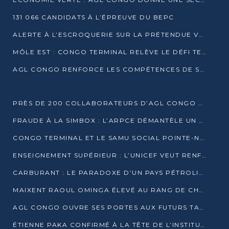
131 066 CANDIDATS À L’ÉPREUVE DU BEPC
ALERTE À L’ESCROQUERIE SUR LA PRÉTENDUE VENTE DE PARCELLES AFAT
MÔLE EST : CONGO TERMINAL RELÈVE LE DÉFI TECHNIQUE DES SABLES BITUMINEUX
AGL CONGO RENFORCE LES COMPÉTENCES DE SES ÉQUIPES AVEC LA CERTIFICATION CACES® R483
PRÈS DE 200 COLLABORATEURS D’AGL CONGO EN FORMATION JUSQU’EN JUILLET
FRAUDE À LA SIMBOX : L’ARPCE DÉMANTÈLE UN RÉSEAU UTILISANT DES CARTES SIM OUGANDAISES
CONGO TERMINAL ET LE SAMU SOCIAL POINTE-NOIRE RENOUVELLENT LEUR PARTENARIAT EN FAVEUR DES JEUNES VULNÉRABLES
ENSEIGNEMENT SUPÉRIEUR : L’UNICEF VEUT RENFORCER LA RECHERCHE SUR LES QUESTIONS DE L’ENFANCE
CARBURANT : LE PARADOXE D’UN PAYS PÉTROLIER CONFRONTÉ À DES PÉNURIES RÉCURRENTES
MAIXENT RAOUL OMINGA ÉLEVÉ AU RANG DE CHEVALIER DE L’ORDRE DE L’AMITIÉ ENTRE LA RUSSIE ET LE CONGO
AGL CONGO OUVRE SES PORTES AUX FUTURS TALENTS DE LA LOGISTIQUE
ÉTIENNE PAKA CONFIRMÉ À LA TÊTE DE L’INSTITUT GÉOGRAPHIQUE NATIONAL