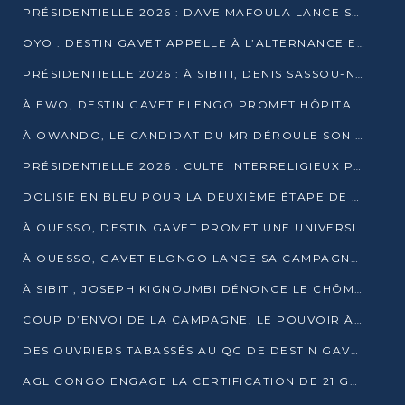
PRÉSIDENTIELLE 2026 : DAVE MAFOULA LANCE SA « VAGUE DU NOUVEAU DÉPART » À IMPFONDO
OYO : DESTIN GAVET APPELLE À L’ALTERNANCE ET À LA RESPONSABILITÉ DE LA JEUNESSE
PRÉSIDENTIELLE 2026 : À SIBITI, DENIS SASSOU-N’GUESSO PARIE SUR LES RESSOURCES DE LA LEKOUMOU
À EWO, DESTIN GAVET ELENGO PROMET HÔPITAL, CHEMIN DE FER ET AUDIT DES FINANCES PUBLIQUES
À OWANDO, LE CANDIDAT DU MR DÉROULE SON PROGRAMME DE “CHANGEMENT”
PRÉSIDENTIELLE 2026 : CULTE INTERRELIGIEUX POUR LA PAIX À OUENZÉ
DOLISIE EN BLEU POUR LA DEUXIÈME ÉTAPE DE CAMPAGNE DE DSN
À OUESSO, DESTIN GAVET PROMET UNE UNIVERSITÉ POUR LA SANGHA
À OUESSO, GAVET ELONGO LANCE SA CAMPAGNE SOUS LE SIGNE DU RENOUVEAU
À SIBITI, JOSEPH KIGNOUMBI DÉNONCE LE CHÔMAGE ET LES DÉFAILLANCES DE L’ÉTAT
COUP D’ENVOI DE LA CAMPAGNE, LE POUVOIR À POINTE-NOIRE, L’OPPOSITION À OUESSO ET SIBITI
DES OUVRIERS TABASSÉS AU QG DE DESTIN GAVET À 24 HEURES DE L’OUVERTURE DE LA CAMPAGNE
AGL CONGO ENGAGE LA CERTIFICATION DE 21 GRUTIERS AUX NORMES INTERNATIONALES