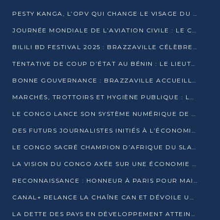
PESTY KANGA, L’OPV QUI CHANGE LE VISAGE DU REPORTAGE AU CONGO
JOURNÉE MONDIALE DE L’AVIATION CIVILE : LE CONGO MISE SUR L’INNOVATION ET LA SÉCURITÉ
BILILI BD FESTIVAL 2025 : BRAZZAVILLE CÉLÈBRE DIX ANS DE CRÉATION GRAPHIQUE AFRICAINE
TENTATIVE DE COUP D’ÉTAT AU BÉNIN : LE LIEUTENANT-COLONEL TIGRI S’AUTOPROCLAME CHEF D’UN COMITÉ MILITAIRE
BONNE GOUVERNANCE : BRAZZAVILLE ACCUEILLE LES PREMIÈRES JOURNÉES CONGOLAISES DE L’ÉVALUATION
MARCHÉS, TROTTOIRS ET HYGIÈNE PUBLIQUE : LE GOUVERNEMENT DURCIT LE TON
LE CONGO LANCE SON SYSTÈME NUMÉRIQUE DE VÉRIFICATION DU BOIS
DES FUTURS JOURNALISTES INITIÉS À L’ÉCONOMIE BLEUE DURABLE
LE CONGO SACRÉ CHAMPION D’AFRIQUE DU SLAM 2025
LA VISION DU CONGO AXÉE SUR UNE ÉCONOMIE BAS CARBONE AU RENDEZ-VOUS DE MONACO 2025
RECONNAISSANCE : HONNEUR À PARIS POUR MAIXENT RAOUL OMINGA
CANAL+ RELANCE LA CHAÎNE CAN ET DÉVOILE UNE OFFRE EXCEPTIONNELLE POUR DÉCEMBRE
LA DETTE DES PAYS EN DÉVELOPPEMENT ATTEINT UN SOMMET HISTORIQUE ENTRE 2022 ET 2024