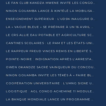
LE FAN CLUB KANDZA MWENE INVITE LES CONGOLAIS À UNE FORTE AFFLUENCE AU STADE DE KINTÉLÉ
NINON GOUAMBA LANCE À KINTÉLÉ LA MOBILISATION POUR L’INVESTITURE DR DSN
ENSEIGNEMENT SUPÉRIEUR : L’UDSN INAUGURE DES LABORATOIRES POUR BOOSTER LA FORMATION PRATIQUE
LA « VAGUE BLEUE » SE PRÉPARE À UN 16 AVRIL HISTORIQUE
LE CRS ALLIE EAU POTABLE ET AGRICULTURE SCOLAIRE AU CŒUR DE LA TRANSFORMATION DES ÉCOLES RURALES
CANTINES SCOLAIRES : LE PAM ET LES ÉTATS-UNIS AU CONTACT DES ÉCOLIERS DE KINKALA
LE RAPPEUR FREUD VINCES REMIS EN LIBERTÉ SOUS PRESSION MÉDIATIQUE
POINTE-NOIRE : INDIGNATION APRÈS L’ARRESTATION DU RAPPEUR FREUD VINCES
OWEN OKANDZE SACRÉ VAINQUEUR DU CONCOURS SLAM POUR LA VIE
NINON GOUAMBA INVITE LES TÉKÉS À « FAIRE BLOC » POUR PESER DANS LE DÉBAT NATIONAL
COOPÉRATION UNIVERSITAIRE : L’UMNG SIGNE UN ACCORD STRATÉGIQUE AVEC L’UNIVERSITÉ HAINAN EN CHINE
LOGISTIQUE : AGL CONGO ACHEMINE 11 MODULES GÉANTS JUSQU’À BRAZZAVILLE
LA BANQUE MONDIALE LANCE UN PROGRAMME DE 394 MILLIONS DE DOLLARS POUR LE BASSIN DU CONGO