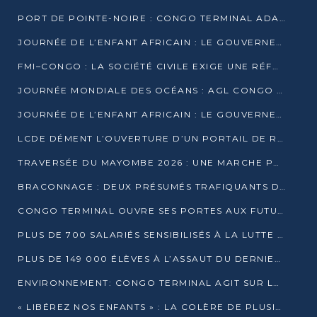
PORT DE POINTE-NOIRE : CONGO TERMINAL ADAPTE SON DRAGAGE AUX SABLES BITUMINEUX
JOURNÉE DE L’ENFANT AFRICAIN : LE GOUVERNEMENT RÉAFFIRME SON ENGAGEMENT POUR L’ACCÈS À L’EAU ET À L’ASSAINISSEMENT
FMI–CONGO : LA SOCIÉTÉ CIVILE EXIGE UNE RÉFORME DE LA FISCALITÉ PÉTROLIÈRE
JOURNÉE MONDIALE DES OCÉANS : AGL CONGO MOBILISE SES COLLABORATEURS POUR LA PRÉSERVATION DE LA BIODIVERSITÉ MARINE
JOURNÉE DE L’ENFANT AFRICAIN : LE GOUVERNEMENT MOBILISÉ POUR L’HYGIÈNE DANS LES ORPHELINATS
LCDE DÉMENT L’OUVERTURE D’UN PORTAIL DE RECRUTEMENT ET APPELLE À LA VIGILANCE
TRAVERSÉE DU MAYOMBE 2026 : UNE MARCHE POUR SENSIBILISER ET DÉPISTER AU DIABÈTE
BRACONNAGE : DEUX PRÉSUMÉS TRAFIQUANTS D’HIPPOPOTAME ÉCROUÉS À BRAZZAVILLE
CONGO TERMINAL OUVRE SES PORTES AUX FUTURS INGÉNIEURS DE L’UCAC-ICAM
PLUS DE 700 SALARIÉS SENSIBILISÉS À LA LUTTE CONTRE LA TUBERCULOSE À CONGO TERMINAL
PLUS DE 149 000 ÉLÈVES À L’ASSAUT DU DERNIER CEPE
ENVIRONNEMENT: CONGO TERMINAL AGIT SUR LE TERRAIN ET FORME LES PLUS JEUNES
« LIBÉREZ NOS ENFANTS » : LA COLÈRE DE PLUSIEURS MÈRES À BRAZZAVILLE CONTRE LA DGSP