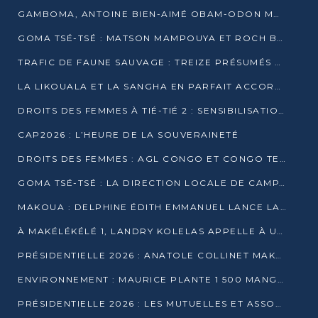
GAMBOMA, ANTOINE BIEN-AIMÉ OBAM-ODON MOBILISE LES 32 148 ÉLECTEURS EN FAVEUR DE DENIS SASSOU NGUESSO
GOMA TSÉ-TSÉ : MATSON MAMPOUYA ET ROCH BREDIN BISSALA NKOUNKOU EN CAMPAGNE DE PROXIMITÉ
TRAFIC DE FAUNE SAUVAGE : TREIZE PRÉSUMÉS TRAFIQUANTS INTERPELLÉS AU CONGO EN 2025
LA LIKOUALA ET LA SANGHA EN PARFAIT ACCORD AVEC LE PROJET DE SOCIÉTÉ DU CANDIDAT DENIS SASSOU-N’GUESSO
DROITS DES FEMMES À TIÉ-TIÉ 2 : SENSIBILISATION ET PÉDAGOGIE SUR LE DROIT DE VOTE
CAP2026 : L’HEURE DE LA SOUVERAINETÉ
DROITS DES FEMMES : AGL CONGO ET CONGO TERMINAL METTENT EN AVANT LE LEADERSHIP FÉMININ
GOMA TSÉ-TSÉ : LA DIRECTION LOCALE DE CAMPAGNE INTENSIFIE LA SENSIBILISATION DANS LES VILLAGES
MAKOUA : DELPHINE ÉDITH EMMANUEL LANCE LA CAMPAGNE POUR DENIS SASSOU-N’GUESSO
À MAKÉLÉKÉLÉ 1, LANDRY KOLELAS APPELLE À UNE MOBILISATION MASSIVE EN FAVEUR DE DENIS SASSOU-N’GUESSO
PRÉSIDENTIELLE 2026 : ANATOLE COLLINET MAKOSSO DÉFEND LE PROJET DE SOCIÉTÉ DE DENIS SASSOU NGUESSO
ENVIRONNEMENT : MAURICE PLANTE 1 500 MANGROVES POUR HONORER WANGARI MAATHAI
PRÉSIDENTIELLE 2026 : LES MUTUELLES ET ASSOCIATIONS S’IMPLIQUENT DANS LA CAMPAGNE ÉLECTORALE À TIÉ-TIÉ 2 (POINTE-NOIRE)