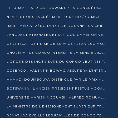
LE SOMMET AFRICA FORWARD : LA CONCRÉTISATION DE PARTENARIATS ÉQUILIBRÉS ET TOURNÉS VERS L’AVENIR ENTRE LE CONTINENT AFRICAIN ET LA FRANCE
NEA ÉDITIONS SACRÉE MEILLEURE BD / COMICS D’AFRIQUE AU KENYA
(MULTIMÉDIA) ZÉRO DROIT DE DOUANE : LA CHINE ET L’AFRIQUE VERS UNE PROXIMITÉ SANS PRÉCÉDENT (PAPIER GÉNÉRAL)
LANGUES NATIONALES ET IA : IGOR CAMERON VEUT ARRIMER LA STRATÉGIE IA À LA LOI SUR LA RECHERCHE
CERTIFICAT DE PRISE DE SERVICE : JEAN LUC MOUTHOU DÉMENT UNE « FAKE NEWS »
CHOLÉRA : LE CONGO INTENSIFIE LA SENSIBILISATION AU MARCHÉ DE TALANGAÏ
L’ORDRE DES INGÉNIEURS DU CONGO VEUT RENFORCER L’ÉTHIQUE ET LA CRÉDIBILITÉ DE LA PROFESSION
COSERCO : VALENTIN BOWAO ASSURERA L’INTÉRIM À LA TÊTE DU BUREAU EXÉCUTIF NATIONAL
MAMADI DOUMBOUYA DISTINGUÉ PAR LE PRIX « SUPER GRAND BÂTISSEUR BABACAR N’DIAYE »
BOTSWANA : L’ANCIEN PRÉSIDENT FESTUS MOGAE EST MORT À 86 ANS
UNIVERSITÉ MARIEN NGOUABI : ALFRED ROMUALD NGUYA POATY SOUTIENT UNE THÈSE SUR LE PARADOXE DE LA CROISSANCE EN ZONE CEMAC
LA MINISTRE DE L’ENSEIGNEMENT SUPÉRIEUR TRACE SA FEUILLE DE ROUTE
RENATURA ÉVEILLE LES FAMILLES DE CONGO TERMINAL À LA PROTECTION DE L’ENVIRONNEMENT