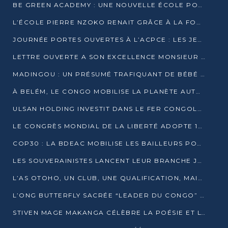
BE GREEN ACADEMY : UNE NOUVELLE ÉCOLE POUR LES MÉTIERS DE L’ÉCOLOGIE À POINTE-NOIRE
L’ÉCOLE PIERRE NZOKO RENAIT GRÂCE À LA FONDATION MUCODEC
JOURNÉE PORTES OUVERTES À L’ACPCE : LES JEUNES EN IMMERSION DANS L’ENTREPRISE
LETTRE OUVERTE A SON EXCELLENCE MONSIEUR DENIS SASSOU NGUESSO, PRESIDENT DE LAREPUBLIQUE DU CONGO
MADINGOU : UN PRÉSUMÉ TRAFIQUANT DE BÉBÉ CHIMPANZÉ FIXÉ SUR SON SORT LE 20 NOVEMBRE
À BELÉM, LE CONGO MOBILISE LA PLANÈTE AUTOUR DU FONDS BLEU POUR LE BASSIN DU CONGO
ULSAN HOLDING INVESTIT DANS LE FER CONGOLAIS
LE CONGRÈS MONDIAL DE LA LIBERTÉ ADOPTE 14 RÉSOLUTIONS HISTORIQUES
COP30 : LA BDEAC MOBILISE LES BAILLEURS POUR LE FONDS BLEU DU BASSIN DU CONGO
LES SOUVERAINISTES LANCENT LEUR BRANCHE JEUNE À BRAZZAVILLE
L’AS OTOHO, UN CLUB, UNE QUALIFICATION, MAIS ENCORE DES DOUTES
L’ONG BUTTERFLY SACRÉE “LEADER DU CONGO” AU PRIX D’EXCELLENCE 2025
STIVEN MAGE MAKANGA CÉLÈBRE LA POÉSIE ET L’HUMAIN AVEC SON RECUEIL “HECTARE”