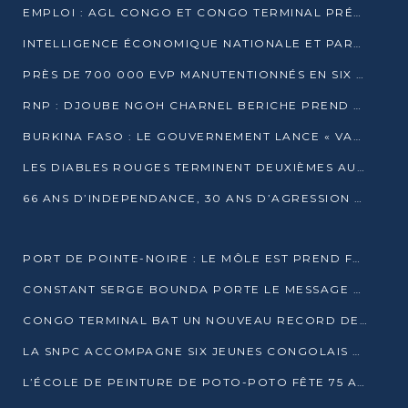
EMPLOI : AGL CONGO ET CONGO TERMINAL PRÉSÉLECTIONNENT PLUS DE 70 JEUNES À POINTE-NOIRE
INTELLIGENCE ÉCONOMIQUE NATIONALE ET PARTENARIATS INTERNATIONAUX : VERS UNE DOCTRINE SOUVERAINE DE SÉCURITÉ ÉCONOMIQUE
PRÈS DE 700 000 EVP MANUTENTIONNÉS EN SIX MOIS PAR CONGO TERMINAL
RNP : DJOUBE NGOH CHARNEL BERICHE PREND LES RÊNES DU PARTI
BURKINA FASO : LE GOUVERNEMENT LANCE « VACANCES UTILES 2026 » POUR FORMER LES ÉLÈVES À 15 MÉTIERS
LES DIABLES ROUGES TERMINENT DEUXIÈMES AU CHAMPIONNAT D’AFRIQUE ZONE 3
66 ANS D’INDEPENDANCE, 30 ANS D’AGRESSION RWAN DAISE : 4 PRESIDENCES, UN ECHEC COLLECTIF
PORT DE POINTE-NOIRE : LE MÔLE EST PREND FORME ET VISE LES GÉANTS DES MERS
CONSTANT SERGE BOUNDA PORTE LE MESSAGE DE COMPASSION DE DENIS SASSOU NGUESSO EN IRAN
CONGO TERMINAL BAT UN NOUVEAU RECORD DE PRODUCTIVITÉ AU PORT DE POINTE-NOIRE
LA SNPC ACCOMPAGNE SIX JEUNES CONGOLAIS AUX OLYMPIADES PANAFRICAINES DE MATHÉMATIQUES
L’ÉCOLE DE PEINTURE DE POTO-POTO FÊTE 75 ANS AU SERVICE DE L’ART CONGOLAIS