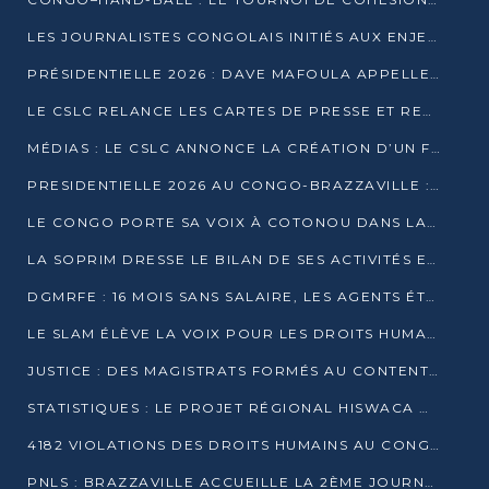
LES JOURNALISTES CONGOLAIS INITIÉS AUX ENJEUX DE L’ÉCONOMIE BLEUE
PRÉSIDENTIELLE 2026 : DAVE MAFOULA APPELLE LES CONGOLAIS À UN « NOUVEAU DÉPART »
LE CSLC RELANCE LES CARTES DE PRESSE ET RECONNAÎT OFFICIELLEMENT LES MÉDIAS EN LIGNE
MÉDIAS : LE CSLC ANNONCE LA CRÉATION D’UN FONDS D’APPUI À LA PRESSE
PRESIDENTIELLE 2026 AU CONGO-BRAZZAVILLE : UN CASTING ÉLARGI
LE CONGO PORTE SA VOIX À COTONOU DANS LA LUTTE CONTRE LA TUBERCULOSE
LA SOPRIM DRESSE LE BILAN DE SES ACTIVITÉS ET FIXE DE NOUVELLES PRIORITÉS
DGMRFE : 16 MOIS SANS SALAIRE, LES AGENTS ÉTOUFFENT DANS LE SILENCE
LE SLAM ÉLÈVE LA VOIX POUR LES DROITS HUMAINS À BRAZZAVILLE
JUSTICE : DES MAGISTRATS FORMÉS AU CONTENTIEUX DE LA PROPRIÉTÉ INTELLECTUELLE
STATISTIQUES : LE PROJET RÉGIONAL HISWACA OFFICIELLEMENT LANCÉ AU CONGO
4182 VIOLATIONS DES DROITS HUMAINS AU CONGO EN 2025 SELON LE CAD
PNLS : BRAZZAVILLE ACCUEILLE LA 2ÈME JOURNÉE SCIENTIFIQUE SUR LE VIH/SIDA