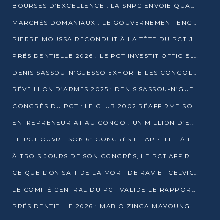
BOURSES D’EXCELLENCE : LA SNPC ENVOIE QUATRE NOUVEAUX TALENTS CONGOLAIS SE FORMER À BAKOU
MARCHÉS DOMANIAUX : LE GOUVERNEMENT ENGAGE LA STRUCTURATION DES TAXES D’ASSAINISSEMENT
PIERRE MOUSSA RECONDUIT À LA TÊTE DU PCT JUSQU’EN 2031
PRÉSIDENTIELLE 2026 : LE PCT INVESTIT OFFICIELLEMENT DENIS SASSOU NGUESSO
DENIS SASSOU-N’GUESSO EXHORTE LES CONGOLAIS À L’UNITÉ ET AU FAIR-PLAY DÉMOCRATIQUE EN 2026
RÉVEILLON D’ARMES 2025 : DENIS SASSOU-N’GUESSO GARANTIT DES ÉLECTIONS 2026 PAISIBLES ET SÉCURISÉES
CONGRÈS DU PCT : LE CLUB 2002 RÉAFFIRME SON SOUTIEN À DENIS SASSOU-N’GUESSO POUR 2026
ENTREPRENEURIAT AU CONGO : UN MILLION D’EUROS POUR FINANCER LES STARTUPS DÈS 2026
LE PCT OUVRE SON 6ᵉ CONGRÈS ET APPELLE À LA CANDIDATURE DE DENIS SASSOU NGUESSO
À TROIS JOURS DE SON CONGRÈS, LE PCT AFFIRME AVOIR ATTEINT TOUS SES OBJECTIFS
CE QUE L’ON SAIT DE LA MORT DE RAVIET CELVIC N’TSIANTSIE
LE COMITÉ CENTRAL DU PCT VALIDE LE RAPPORT DU CONGRÈS ET SOUTIENT DENIS SASSOU N’GUESSO
PRÉSIDENTIELLE 2026 : MABIO ZINGA MAVOUNGOU DÉCLARE SA CANDIDATURE ET CHARGE LE BILAN DU PCT