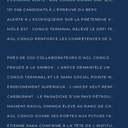
131 066 CANDIDATS À L’ÉPREUVE DU BEPC
ALERTE À L’ESCROQUERIE SUR LA PRÉTENDUE VENTE DE PARCELLES AFAT
MÔLE EST : CONGO TERMINAL RELÈVE LE DÉFI TECHNIQUE DES SABLES BITUMINEUX
AGL CONGO RENFORCE LES COMPÉTENCES DE SES ÉQUIPES AVEC LA CERTIFICATION CACES® R483
PRÈS DE 200 COLLABORATEURS D’AGL CONGO EN FORMATION JUSQU’EN JUILLET
FRAUDE À LA SIMBOX : L’ARPCE DÉMANTÈLE UN RÉSEAU UTILISANT DES CARTES SIM OUGANDAISES
CONGO TERMINAL ET LE SAMU SOCIAL POINTE-NOIRE RENOUVELLENT LEUR PARTENARIAT EN FAVEUR DES JEUNES VULNÉRABLES
ENSEIGNEMENT SUPÉRIEUR : L’UNICEF VEUT RENFORCER LA RECHERCHE SUR LES QUESTIONS DE L’ENFANCE
CARBURANT : LE PARADOXE D’UN PAYS PÉTROLIER CONFRONTÉ À DES PÉNURIES RÉCURRENTES
MAIXENT RAOUL OMINGA ÉLEVÉ AU RANG DE CHEVALIER DE L’ORDRE DE L’AMITIÉ ENTRE LA RUSSIE ET LE CONGO
AGL CONGO OUVRE SES PORTES AUX FUTURS TALENTS DE LA LOGISTIQUE
ÉTIENNE PAKA CONFIRMÉ À LA TÊTE DE L’INSTITUT GÉOGRAPHIQUE NATIONAL