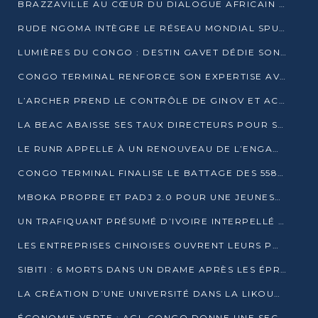
BRAZZAVILLE AU CŒUR DU DIALOGUE AFRICAIN SUR LES OBJECTIFS DE DÉVELOPPEMENT DURABLE
RUDE NGOMA INTÈGRE LE RÉSEAU MONDIAL SPUTNIK PRO APRÈS UNE FORMATION À MOSCOU
LUMIÈRES DU CONGO : DESTIN GAVET DÉDIE SON PRIX À L’UNITÉ NATIONALE ET À LA JEUNESSE
CONGO TERMINAL RENFORCE SON EXPERTISE AVEC NEUF NOUVEAUX FORMATEURS EN ENGINS PORTUAIRES
L’ARCHER PREND LE CONTRÔLE DE GINOV ET ACCÉLÈRE SON VIRAGE NUMÉRIQUE
LA BEAC ABAISSE SES TAUX DIRECTEURS POUR SOUTENIR LA CROISSANCE EN ZONE CEMAC
LE RUNR APPELLE À UN RENOUVEAU DE L’ENGAGEMENT MILITANT
CONGO TERMINAL FINALISE LE BATTAGE DES 558 PIEUX DU FUTUR QUAI DU MÔLE EST
MBOKA PROPRE ET PADJ 2.0 POUR UNE JEUNESSE PLUS AUTONOME
UN TRAFIQUANT PRÉSUMÉ D’IVOIRE INTERPELLÉ À DOLISIE
LES ENTREPRISES CHINOISES OUVRENT LEURS PORTES AUX JEUNES DIPLÔMÉS
SIBITI : 6 MORTS DANS UN DRAME APRÈS LES ÉPREUVES DU BEPC
LA CRÉATION D’UNE UNIVERSITÉ DANS LA LIKOUALA AU CŒUR D’UNE RÉFLEXION NATIONALE
ÉCONOMIE VERTE : AGL CONGO DONNE UNE SECONDE VIE À SES DÉCHETS INDUSTRIELS