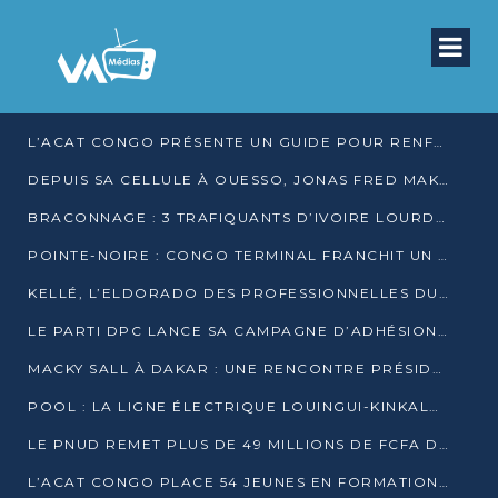
L’ACAT CONGO PRÉSENTE UN GUIDE POUR RENFORCER LES GARANTIES JUDICIAIRES EN GARDE À VUE
DEPUIS SA CELLULE À OUESSO, JONAS FRED MAKITA DÉNONCE CE QU’IL QUALIFIE DE DÉNI DE JUSTICE
BRACONNAGE : 3 TRAFIQUANTS D’IVOIRE LOURDEMENT CONDAMNÉS À DJAMBALA
POINTE-NOIRE : CONGO TERMINAL FRANCHIT UN CAP HISTORIQUE AVEC 99 MOUVEMENTS/HEURE
KELLÉ, L’ELDORADO DES PROFESSIONNELLES DU SEXE
LE PARTI DPC LANCE SA CAMPAGNE D’ADHÉSIONS ET VEUT STRUCTURER SA PRÉSENCE DANS LES 15 DÉPARTEMENTS
MACKY SALL À DAKAR : UNE RENCONTRE PRÉSIDENTIELLE QUI DIVISE L’OPINION SÉNÉGALAISE
POOL : LA LIGNE ÉLECTRIQUE LOUINGUI-KINKALA-BOKO MISE EN SERVICE
LE PNUD REMET PLUS DE 49 MILLIONS DE FCFA D’ÉQUIPEMENTS POUR ACCÉLÉRER LA NUMÉRISATION DU SYSTÈME DE SANTÉ
L’ACAT CONGO PLACE 54 JEUNES EN FORMATION PROFESSIONNELLE