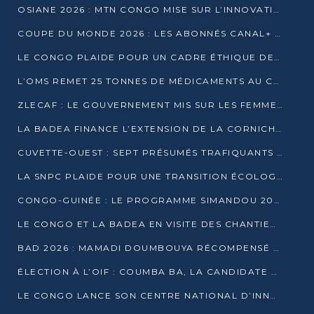
OSIANE 2026 : MTN CONGO MISE SUR L’INNOVATION POUR RELEVER LES DÉFIS AFRICAINS
COUPE DU MONDE 2026 : LES ABONNÉS CANAL+ AU CONGO DÉÇUS À QUELQUES JOURS DU COUP D’ENVOI
LE CONGO PLAIDE POUR UN CADRE ÉTHIQUE DE L’INTELLIGENCE ARTIFICIELLE À DAKAR
L’OMS REMET 25 TONNES DE MÉDICAMENTS AU CONGO POUR RENFORCER LA RIPOSTE AUX ÉPIDÉMIES
ZLECAF : LE GOUVERNEMENT MIS SUR LES FEMMES ENTREPRENEURES
LA BADEA FINANCE L’EXTENSION DE LA CORNICHE SUD DE BRAZZAVILLE
CUVETTE-OUEST : SEPT PRÉSUMÉS TRAFIQUANTS DE FAUNE INTERPELLÉS À EWO ET KELLÉ
LA SNPC PLAIDE POUR UNE TRANSITION ÉCOLOGIQUE PROGRESSIVE
CONGO-GUINÉE : LE PROGRAMME SIMANDOU 2040 AU CŒUR DES ÉCHANGES À LA BAD
LE CONGO ET LA BADEA EN VISITE DES CHANTIERS
BAD 2026 : MAMADI DOUMBOUYA RÉCOMPENSÉ PAR LE TROPHÉE BABACAR NDIAYE À BRAZZAVILLE
ÉLECTION À L’OIF : COUMBA BA, LA CANDIDATE DISCRÈTE QUI BOUSCULE LE JEU DIPLOMATIQUE
LE CONGO LANCE SON CENTRE NATIONAL D’INNOVATION