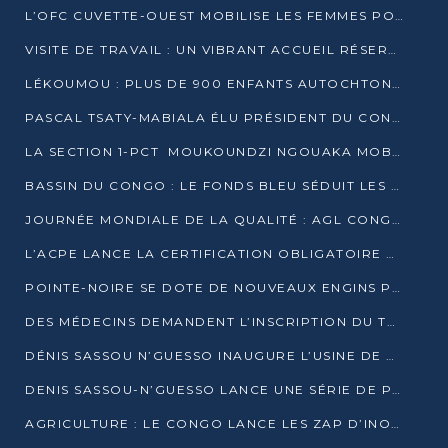
L’OFC CUVETTE-OUEST MOBILISE LES FEMMES POUR ACCUEILLIR LE PRÉSIDENT DE LA RÉPUBLIQUE
VISITE DE TRAVAIL : UN VIBRANT ACCUEIL RÉSERVÉ À DENIS SASSOU-N’GUESSO PAR L’ASSOCIATION « LES AMIS DE WOMO »
LÉKOUMOU : PLUS DE 900 ENFANTS AUTOCHTONES REÇOIVENT DES KITS SCOLAIRES GRÂCE À L’ESPACE OPOKO
PASCAL TSATY-MABIALA ÉLU PRÉSIDENT DU CONSEIL NATIONAL DE L’UPADS
LA SECTION 1-PCT MOUKOUNDZI NGOUAKA MOBILISE 100 000 FCFA POUR LE 6ᵉ CONGRÈS DU PARTI
BASSIN DU CONGO : LE FONDS BLEU SÉDUIT LES BAILLEURS À BELÉM
JOURNÉE MONDIALE DE LA QUALITÉ : AGL CONGO FORME ET SENSIBILISE LES JEUNES TALENTS
L’ACPE LANCE LA CERTIFICATION OBLIGATOIRE DES CONTRATS DE TRAVAIL DES TRANSPORTEURS
POINTE-NOIRE SE DOTE DE NOUVEAUX ENGINS POUR L’ASSAINISSEMENT ET L’ENTRETIEN ROUTIER
DES MÉDECINS DEMANDENT L’INSCRIPTION DU TRAITEMENT DU PIED-BOT DANS LES CURSUS UNIVERSITAIRES
DÉNIS SASSOU N’GUESSO INAUGURE L’USINE DE VALORISATION DU GAZ ASSOCIÉ
DENIS SASSOU-N’GUESSO LANCE UNE SÉRIE DE PROJETS DANS LE KOUILOU
AGRICULTURE : LE CONGO LANCE LES ZAP D’INONI ET YONO