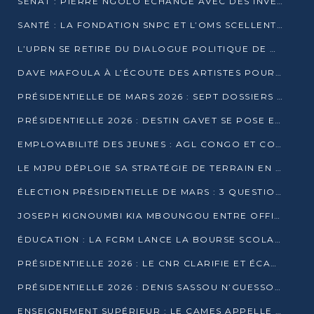
SÉNAT : PIERRE NGOLO ÉCHANGE AVEC DES INVESTISSEURS DU NUMÉRIQUE
SANTÉ : LA FONDATION SNPC ET L’OMS SCELLENT UN PARTENARIAT STRATÉGIQUE DE TROIS ANS
L’UPRN SE RETIRE DU DIALOGUE POLITIQUE DE DJAMBALA : TENSIONS DANS LE PRÉ-ÉLECTORAL CONGOLAIS
DAVE MAFOULA À L’ÉCOUTE DES ARTISTES POUR REDÉFINIR SA POLITIQUE CULTURELLE
PRÉSIDENTIELLE DE MARS 2026 : SEPT DOSSIERS DE CANDIDATURE ENREGISTRÉS À LA CLÔTURE DES DÉPÔTS
PRÉSIDENTIELLE 2026 : DESTIN GAVET SE POSE EN CANDIDAT DU « RAS-LE-BOL »
EMPLOYABILITÉ DES JEUNES : AGL CONGO ET CONGO TERMINAL S’ALLIENT À UCAC-ICAM
LE MJPU DÉPLOIE SA STRATÉGIE DE TERRAIN EN FAVEUR DE DSN
ÉLECTION PRÉSIDENTIELLE DE MARS : 3 QUESTIONS À UN EXPERT CONGOLAIS DE LA CYBERSÉCURITÉ
JOSEPH KIGNOUMBI KIA MBOUNGOU ENTRE OFFICIELLEMENT EN COURSE POUR LA PRÉSIDENTIELLE
ÉDUCATION : LA FCRM LANCE LA BOURSE SCOLAIRE FRANCINE-NTOUMI POUR PROMOUVOIR LES FILIÈRES SCIENTIFIQUES
PRÉSIDENTIELLE 2026 : LE CNR CLARIFIE ET ÉCARTE LA CANDIDATURE DU PASTEUR NTUMI
PRÉSIDENTIELLE 2026 : DENIS SASSOU N’GUESSO ANNONCE OFFICIELLEMENT SA CANDIDATURE
ENSEIGNEMENT SUPÉRIEUR : LE CAMES APPELLE À UNE UNIVERSITÉ AFRICAINE AXÉE SUR L’EMPLOYABILITÉ