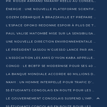
PR. ROGER ARMAND MAKANY RÉÉLU AU CONSEIL DE L’AUF
ÉNERGIE : UNE NOUVELLE PLATEFORME SCIENTIFIQUE POUR LA TRANSITION ÉNERGÉTIQUE EN AFRIQUE CENTRALE
GOZEM DÉBARQUE À BRAZZAVILLE ET PRÉPARE SON ARRIVÉE À POINTE-NOIRE
L’ESPACE OPOKO REDONNE ESPOIR À PLUS DE 775 ÉLÈVES AUTOCHTONES DANS LE NORD DU CONGO
PAUL VALISE MATOMBÉ MISE SUR LA SENSIBILISATION POUR ÉRAQUER LE GRAND BANDITISME
UNE NOUVELLE DIRECTION ENVIRONNEMENTALE POUR RENFORCER LA GESTION DES DONNÉES AU CONGO
LE PRÉSIDENT SASSOU N’GUESSO LANCE PAR ANTICIPATION LA 39ÈME JOURNÉE NATIONALE DE L’ARBRE
L’ASSOCIATION LES AMIS D’YVON KABA APPELLENT DENIS SASSOU N’GUESSO À SE PORTER CANDIDAT
CONGO : LE BCBTP SE MODERNISE POUR SES 40 ANS D’EXISTENCE
LA BANQUE MONDIALE ACCORDE 60 MILLIONS DE DOLLARS POUR LA RÉSILIENCE URBAINE AU CONGO
NKAYI : UN HOMME INTERPELLÉ POUR TRAFIC D’UN BÉBÉ CHIMPANZÉ
55 ÉTUDIANTS CONGOLAIS EN ROUTE POUR LES UNIVERSITÉS ALGÉRIENNES
LE GOUVERNEMENT CONGOLAIS SUSPEND L’IMPORTATION DES MACHETTES ET DES MOTOS
55 ÉTUDIANTS CONGOLAIS EN ROUTE POUR LES UNIVERSITÉS ALGÉRIENNES