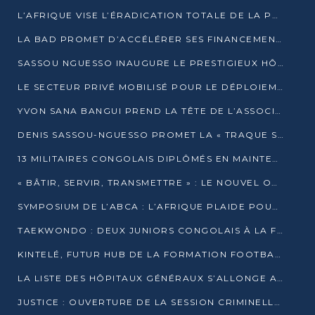
L’AFRIQUE VISE L’ÉRADICATION TOTALE DE LA POLIOMYÉLITE D’ICI 2026
LA BAD PROMET D’ACCÉLÉRER SES FINANCEMENTS AVEC LE MINISTÈRE DE L’ASSAINISSEMENT
SASSOU NGUESSO INAUGURE LE PRESTIGIEUX HÔTEL KEMPINSKI BRAZZAVILLE
LE SECTEUR PRIVÉ MOBILISÉ POUR LE DÉPLOIEMENT DE 19 MINI-CENTRALES SOLAIRES
YVON SANA BANGUI PREND LA TÊTE DE L’ASSOCIATION DES BANQUES CENTRALES AFRICAINES
DENIS SASSOU-NGUESSO PROMET LA « TRAQUE SANS RELÂCHE » DU GRAND BANDITISME
13 MILITAIRES CONGOLAIS DIPLÔMÉS EN MAINTENANCE INDUSTRIELLE APRÈS TROIS ANS DE FORMATION À L’UNIVERSITÉ MARIEN-NGOUABI
« BÂTIR, SERVIR, TRANSMETTRE » : LE NOUVEL OUVRAGE QUI INTERPELLE LES COLLECTIVITÉS
SYMPOSIUM DE L’ABCA : L’AFRIQUE PLAIDE POUR UN FINANCEMENT CLIMATIQUE ÉQUITABLE
TAEKWONDO : DEUX JUNIORS CONGOLAIS À LA FINALE D’OPEN SYRIES 2025 À ABIDJAN
KINTELÉ, FUTUR HUB DE LA FORMATION FOOTBALLISTIQUE AFRICAINE ?
LA LISTE DES HÔPITAUX GÉNÉRAUX S’ALLONGE AU CONGO
JUSTICE : OUVERTURE DE LA SESSION CRIMINELLE À BRAZZAVILLE AVEC 52 DOSSIERS AU RÔLE