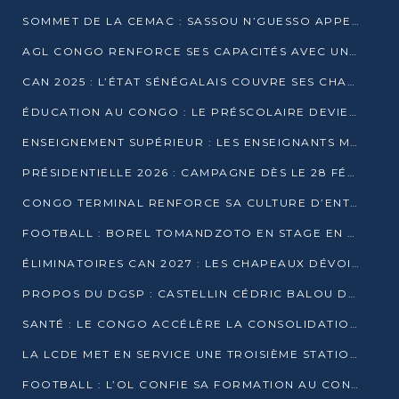
SOMMET DE LA CEMAC : SASSOU N’GUESSO APPELLE À LA VIGILANCE FACE AUX RISQUES ÉCONOMIQUES
AGL CONGO RENFORCE SES CAPACITÉS AVEC UNE GRUE DE 250 TONNES
CAN 2025 : L’ÉTAT SÉNÉGALAIS COUVRE SES CHAMPIONS D’AFRIQUE DE RÉCOMPENSES EXCEPTIONNELLES
ÉDUCATION AU CONGO : LE PRÉSCOLAIRE DEVIENT OBLIGATOIRE, LE BTS CONSACRÉ DIPLÔME D’ÉTAT
ENSEIGNEMENT SUPÉRIEUR : LES ENSEIGNANTS MAINTIENNENT LA GRÈVE ET EXIGENT UN ACCORD ÉCRIT AVEC L’ÉTAT
PRÉSIDENTIELLE 2026 : CAMPAGNE DÈS LE 28 FÉVRIER, SCRUTIN LES 12 ET 15 MARS
CONGO TERMINAL RENFORCE SA CULTURE D’ENTREPRISE AVEC LE PROGRAMME « WIN TOGETHER »
FOOTBALL : BOREL TOMANDZOTO EN STAGE EN ESPAGNE AVEC POLISSYA FC
ÉLIMINATOIRES CAN 2027 : LES CHAPEAUX DÉVOILÉS, LE CONGO FIXÉ SUR SON SORT
PROPOS DU DGSP : CASTELLIN CÉDRIC BALOU DÉNONCE DES PROPOS INTIMIDANTS
SANTÉ : LE CONGO ACCÉLÈRE LA CONSOLIDATION DE L’OFFRE DE SOINS
LA LCDE MET EN SERVICE UNE TROISIÈME STATION D’EAU POTABLE À MFILOU
FOOTBALL : L’OL CONFIE SA FORMATION AU CONGOLAIS CHRISTIAN BASSILA