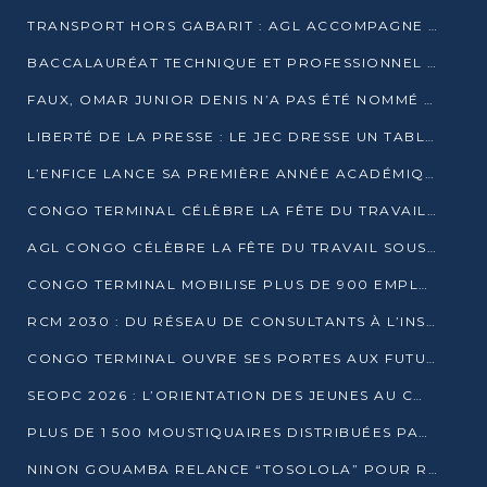
TRANSPORT HORS GABARIT : AGL ACCOMPAGNE LE DÉVELOPPEMENT DU SECTEUR BRASSICOLE AU CONGO
BACCALAURÉAT TECHNIQUE ET PROFESSIONNEL : 16 352 CANDIDATS LANCÉS DANS LES ÉPREUVES D’EPS
FAUX, OMAR JUNIOR DENIS N’A PAS ÉTÉ NOMMÉ AIDE DE CAMP ADJOINT DE DENIS SASSOU NGUESSO
LIBERTÉ DE LA PRESSE : LE JEC DRESSE UN TABLEAU PRÉOCCUPANT AU CONGO
L’ENFICE LANCE SA PREMIÈRE ANNÉE ACADÉMIQUE AVEC 100 FUTURS ENSEIGNANTS
CONGO TERMINAL CÉLÈBRE LA FÊTE DU TRAVAIL AVEC SES COLLABORATEURS À POINTE-NOIRE
AGL CONGO CÉLÈBRE LA FÊTE DU TRAVAIL SOUS LE SIGNE DE LA COHÉSION
CONGO TERMINAL MOBILISE PLUS DE 900 EMPLOYÉS AUTOUR DE LA SÉCURITÉ AU TRAVAIL
RCM 2030 : DU RÉSEAU DE CONSULTANTS À L’INSTRUMENT DE PUISSANCE EN AFRIQUE FRANCOPHONE
CONGO TERMINAL OUVRE SES PORTES AUX FUTURS INGÉNIEURS AU FORUM DES MÉTIERS D’UCAC-ICAM
SEOPC 2026 : L’ORIENTATION DES JEUNES AU CŒUR DE LA DEUXIÈME ÉDITION
PLUS DE 1 500 MOUSTIQUAIRES DISTRIBUÉES PAR AGL ET CONGO TERMINAL DANS LA LUTTE CONTRE LE PALUDISME
NINON GOUAMBA RELANCE “TOSOLOLA” POUR RENFORCER LE DIALOGUE AVEC LES CITOYENS