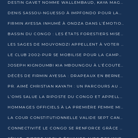
DESTIN GAVET NOMME WALLEMBAUD, KAYA MAGANE, BOUDZIKA ET MBOUSSA-ELLAH AUX COMMANDES DE SA CAMPAGNE
DENIS SASSOU-NGUESSO À IMPFONDO POUR LANCER LE CORRIDOR 13
FIRMIN AYESSA INHUMÉ À ONDZA DANS L’ÉMOTION ET LE RECUEILLEMENT
BASSIN DU CONGO : LES ÉTATS FORESTIERS MISENT SUR LES MARCHÉS CARBONE
LES SAGES DE MOUYONDZI APPELLENT À VOTER DENIS SASSOU-NGUESSO
LE CLUB 2002-PUR SE MOBILISE POUR LA CAMPAGNE
JOSEPH KIGNOUMBI KIA MBOUNGOU À L’ÉCOUTE DE TALANGAÏ
DÉCÈS DE FIRMIN AYESSA : DRAPEAUX EN BERNE LUNDI
PR. AIMÉ CHRISTIAN KAYATH : UN PARCOURS AU SERVICE DE LA RECHERCHE ET DE L’INNOVATION
L’OMS SALUE LA RIPOSTE DU CONGO ET APPELLE À DES RÉFORMES DURABLES
HOMMAGES OFFICIELS À LA PREMIÈRE FEMME MINISTRE DU CONGO
LA COUR CONSTITUTIONNELLE VALIDE SEPT CANDIDATURES POUR LA PRÉSIDENTIELLE
CONNECTIVITÉ LE CONGO SE RENFORCE GRÂCE AU CÂBLE 2AFRICA