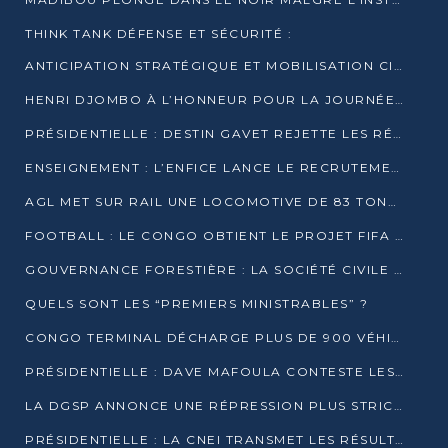
THINK TANK DÉFENSE ET SÉCURITÉ :
ANTICIPATION STRATÉGIQUE ET MOBILISATION CITOYENNE POUR NOTRE SOUVERAINETÉ NATIONALE
HENRI DJOMBO À L’HONNEUR POUR LA JOURNÉE MONDIALE DU THÉÂTRE
PRÉSIDENTIELLE : DESTIN GAVET REJETTE LES RÉSULTATS ET APPELLE À UN DIALOGUE NATIONAL
ENSEIGNEMENT : L’ENFICE LANCE LE RECRUTEMENT DE SA PREMIÈRE PROMOTION DE PROFESSEURS DES ÉCOLES
AGL MET SUR RAIL UNE LOCOMOTIVE DE 83 TONNES À POINTE-NOIRE
FOOTBALL : LE CONGO OBTIENT LE PROJET FIFA ARENA POUR SES 15 DÉPARTEMENTS
GOUVERNANCE FORESTIÈRE : LA SOCIÉTÉ CIVILE CONGOLAISE AFFICHE SES PRIORITÉS POUR 2026
QUELS SONT LES “PREMIERS MINISTRABLES” ?
CONGO TERMINAL DÉCHARGE PLUS DE 900 VÉHICULES EN QUELQUES HEURES
PRÉSIDENTIELLE : DAVE MAFOULA CONTESTE LES RÉSULTATS PROVISOIRES
LA DGSP ANNONCE UNE RÉPRESSION PLUS STRICTE CONTRE LES MOTO-TAXIS
PRÉSIDENTIELLE : LA CNEI TRANSMET LES RÉSULTATS PROVISOIRES À LA COUR CONSTITUTIONNELLE