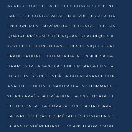
AGRICULTURE : L’ITALIE ET LE CONGO SCELLENT UN PARTENARIAT POUR UNE PRODUCTION LOCALE DURABLE
SANTÉ : LE CONGO PASSE EN REVUE LES PERFORMANCES DE SES HÔPITAUX À MI-PARCOURS
ENSEIGNEMENT SUPÉRIEUR : LE CONGO ET LE PNUD VEULENT RAPPROCHER LA FORMATION UNIVERSITAIRE DES BESOINS DU MARCHÉ DE L’EMPLOI
QUATRE PRÉSUMÉS DÉLINQUANTS FAUNIQUES ATTENDUS DEVANT LA JUSTICE POUR TRAFIC D’IVOIRE
JUSTICE : LE CONGO LANCE DES CLINIQUES JURIDIQUES POUR RAPPROCHER LE DROIT DES CITOYENS
FRANCOPHONIE : COUMBA BA INTENSIFIE SA CAMPAGNE POUR LA SUCCESSION À LA TÊTE DE L’OIF
DRAME SUR LA SANGHA : UNE EMBARCATION TRANSPORTANT DES FIDÈLES DE « NZAMBÉ YA L’HUILE » FAIT NAUFRAGE À OUESSO
DES JEUNES S’INITIENT À LA GOUVERNANCE CONTINENTALE À BRAZZAVILLE
ANATOLE COLLINET MAKOSSO REND HOMMAGE À JEAN-PAUL PIGASSE
70 ANS APRÈS SA CRÉATION, LA CNS ENGAGE LE VIRAGE DE LA DIGITALISATION
LUTTE CONTRE LA CORRUPTION : LA HALC APPELLE À PASSER DES DISCOURS AUX ACTES
LA SNPC CÉLÈBRE LES MÉDAILLÉS CONGOLAIS DES OLYMPIADES PANAFRICAINES DE MATHÉMATIQUES 2026
66 ANS D’INDÉPENDANCE, 30 ANS D’AGRESSION RWANDAISE : 4 PRÉSIDENCES, UN ÉCHEC COLLECTIF