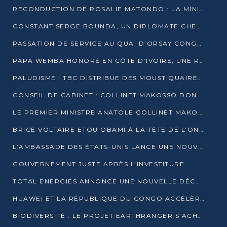
RECONDUCTION DE ROSALIE MATONDO : LA MINISTRE PROMET D’ACCÉLÉRER LE TRAITEMENT DES DOSSIERS ET DE RELEVER DE NOUVEAUX DÉFIS
CONSTANT SERGE BOUNDA, UN DIPLOMATE CHEVRONNÉ AUX COMMANDES DES AFFAIRES ÉTRANGÈRES
PASSATION DE SERVICE AU QUAI D’ORSAY CONGOLAIS : GAKOSSO PASSE LE FLAMBEAU À BOUNDA
PAPA WEMBA HONORÉ EN CÔTE D’IVOIRE, UNE RUE PORTE DÉSORMAIS SON NOM
PALUDISME : TBC DISTRIBUE DES MOUSTIQUAIRES DANS DEUX CSI DE BRAZZAVILLE
CONSEIL DE CABINET : COLLINET MAKOSSO DONNE SES DERNIÈRES ORIENTATIONS
LE PREMIER MINISTRE ANATOLE COLLINET MAKOSSO DÉMISSIONNE AVEC SON GOUVERNEMENT
BRICE VOLTAIRE ETOU OBAMI À LA TÊTE DE L’ONEC-C POUR TROIS ANS
L’AMBASSADE DES ÉTATS-UNIS LANCE UNE NOUVELLE COHORTE DU PROGRAMME ACCESS MICRO-SCHOLARSHIP
GOUVERNEMENT JUSTE APRÈS L’INVESTITURE
TOTAL ENERGIES ANNONCE UNE NOUVELLE DÉCOUVERTE D’HYDROCARBURES SUR LE PERMIS MOHO AU LARGE DU CONGO
HUAWEI ET LA RÉPUBLIQUE DU CONGO ACCÉLÈRENT LEUR PARTENARIAT
BIODIVERSITÉ : LE PROJET EARTHRANGER S’ACHÈVE, MAIS LES DÉFIS DEMEURENT