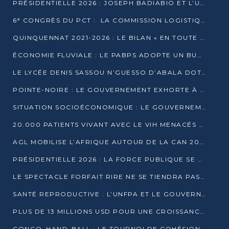
PRÉSIDENTIELLE 2026 : JOSEPH BADIABIO ET L’UDH-YUKI JOUENT LA PRUDENCE
6ᵉ CONGRÈS DU PCT : LA COMMISSION LOGISTIQUE ASSURE LA DISTRIBUTION DES KITS
QUINQUENNAT 2021-2026 : LE BILAN « EN TOUTE TRANSPARENCE » PRÉSENTÉ À LA PRESSE
ÉCONOMIE FLUVIALE : LE PABPS ADOPTE UN BUDGET 2026 DE PLUS DE 2,7 MILLIARDS FCFA
LE LYCÉE DENIS SASSOU N’GUESSO D’ABALA DOTÉ D’UNE SALLE MULTIMÉDIA
POINTE-NOIRE : LE GOUVERNEMENT EXHORTE À UN USAGE RESPONSABLE DU NOUVEAU MATÉRIEL MUNICIPAL
SITUATION SOCIOÉCONOMIQUE : LE GOUVERNEMENT INTERPELLÉ DEVANT LE SÉNAT
20.000 PATIENTS VIVANT AVEC LE VIH MENACÉS D’ARRÊT DE TRAITEMENT
AGL MOBILISE L’AFRIQUE AUTOUR DE LA CAN 2025
PRÉSIDENTIELLE 2026 : LA FORCE PUBLIQUE SE PRÉPARE À SÉCURISER LE SCRUTIN
LE SPECTACLE FORFAIT RIRE NE SE TIENDRA PAS LE 1ER JANVIER
SANTÉ REPRODUCTIVE : L’UNFPA ET LE GOUVERNEMENT AFFINENT LES PRIORITÉS DE 2026
PLUS DE 13 MILLIONS USD POUR UNE CROISSANCE VERTE ET SOUVERAINE
CONGO–HAND-BALL : LE TOURNOI DE COHÉSION ET DE FRATERNITÉ ALLUME SES LAMPIONS À BRAZZAVILLE