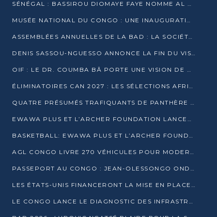
SÉNÉGAL : BASSIROU DIOMAYE FAYE NOMME AL AMINOU LÔ PREMIER MINISTRE
MUSÉE NATIONAL DU CONGO : UNE INAUGURATION PORTEUSE D’ESPOIR POUR LA CULTURE
ASSEMBLÉES ANNUELLES DE LA BAD : LA SOCIÉTÉ CIVILE CONGOLAISE À LA RECHERCHE DE PARTENAIRES POUR SES PROJETS
DENIS SASSOU-NGUESSO ANNONCE LA FIN DU VISA POUR LES AFRICAINS EN 2027
OIF : LE DR. COUMBA BÂ PORTE UNE VISION DE DIALOGUE, DE STABILITÉ ET DE RÉFORME À LA TÊTE
ÉLIMINATOIRES CAN 2027 : LES SÉLECTIONS AFRICAINES CONNAISSENT LEURS ADVERSAIRES
QUATRE PRÉSUMÉS TRAFIQUANTS DE PANTHÈRE ARRÊTÉS À EWO
EWAWA PLUS ET L’ARCHER FOUNDATION LANCENT UN CAMP DE BASKET POUR LES JEUNES À BRAZZAVILLE
BASKETBALL: EWAWA PLUS ET L’ARCHER FOUNDATION LANCENT UN CAMP POUR LES JEUNES
AGL CONGO LIVRE 270 VÉHICULES POUR MODERNISER LE TRANSPORT URBAIN
PASSEPORT AU CONGO : JEAN-OLESSONGO ONDAYE VEUT METTRE FIN AUX LENTEURS ADMINISTRATIVES
LES ÉTATS-UNIS FINANCERONT LA MISE EN PLACE DE JUSQU’À 50 CLINIQUES DE LUTTE CONTRE L’EBOLA
LE CONGO LANCE LE DIAGNOSTIC DES INFRASTRUCTURES SPORTIVES DU COMPLEXE DE KINTÉLÉ