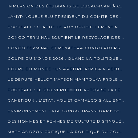
IMMERSION DES ÉTUDIANTS DE L’UCAC-ICAM À CONGO TERMINAL
LAMYR NGUELE ÉLU PRÉSIDENT DU COMITÉ DES MEMBRES D’HONNEUR DU PCT
FOOTBALL : CLAUDE LE ROY OFFICIELLEMENT NOMMÉ SÉLECTIONNEUR DU CONGO
CONGO TERMINAL SOUTIENT LE RECYCLAGE DES DÉCHETS PLASTIQUES À POINTE-NOIRE
CONGO TERMINAL ET RENATURA CONGO POURSUIVENT LEUR COMBAT POUR LA BIODIVERSITÉ
COUPE DU MONDE 2026 : QUAND LA POLITIQUE MENACE L’UNIVERSALITÉ DU FOOTBALL
COUPE DU MONDE : UN ARBITRE AFRICAIN REFUSÉ À L’ENTRÉE DES ÉTATS-UNIS
LE DÉPUTÉ HELLOT MATSON MAMPOUYA FRÔLE LA MORT LORS D’UNE EMBUSCADE DZNS LE POOL
FOOTBALL : LE GOUVERNEMENT AUTORISE LA FECOFOOT À OCCUPER LES COMPLEXES SPORTIFS
CAMEROUN : L’ÉTAT, AGL ET CAMALCO S’ALLIENT POUR UN MÉGA-PROJET FERROVIAIRE
ENVIRONNEMENT : AGL CONGO TRANSFORME SES DÉCHETS EN OUTILS DE FORMATION
DES HOMMES ET FEMMES DE CULTURE DISTINGUÉS POUR LEUR ENGAGEMENT PAR BANTOU CULTURE
MATHIAS DZON CRITIQUE LA POLITIQUE DU GOUVERNEMENT ET ALERTE SUR LA DETTE DU CONGO