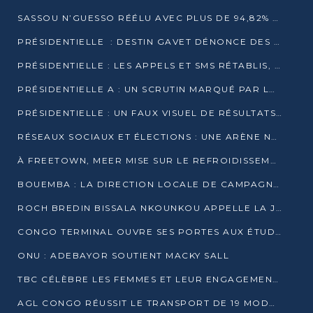
SASSOU N’GUESSO RÉÉLU AVEC PLUS DE 94,82% DES VOIX
PRÉSIDENTIELLE : DESTIN GAVET DÉNONCE DES IRRÉGULARITÉS ET REVENDIQUE LA VICTOIRE
PRÉSIDENTIELLE : LES APPELS ET SMS RÉTABLIS, INTERNET RESTE BLOQUÉ
PRÉSIDENTIELLE A : UN SCRUTIN MARQUÉ PAR LA COUPURE D’INTERNET ET UNE AFFLUENCE TIMIDE À BRAZZAVILLE
PRÉSIDENTIELLE : UN FAUX VISUEL DE RÉSULTATS CIRCULE
RÉSEAUX SOCIAUX ET ÉLECTIONS : UNE ARÈNE NUMÉRIQUE EN PLEINE MUTATION AU CONGO
À FREETOWN, MEER MISE SUR LE REFROIDISSEMENT PASSIF FACE À LA CHALEUR EXTRÊME
BOUEMBA : LA DIRECTION LOCALE DE CAMPAGNE DE DENIS SASSOU N’GUESSO MULTIPLIE LES ACTIVITÉS DE MOBILISATION
ROCH BREDIN BISSALA NKOUNKOU APPELLE LA JEUNESSE DE GOMA TSÉ-TSÉ À UN VOTE MASSIF POUR DENIS SASSOU NGUESSO
CONGO TERMINAL OUVRE SES PORTES AUX ÉTUDIANTS EN TRANSPORT ET LOGISTIQUE
ONU : ADEBAYOR SOUTIENT MACKY SALL
TBC CÉLÈBRE LES FEMMES ET LEUR ENGAGEMENT À L’OCCASION DU 8 MARS
AGL CONGO RÉUSSIT LE TRANSPORT DE 19 MODULES HORS GABARIT ENTRE POINTE-NOIRE ET BRAZZAVILLE