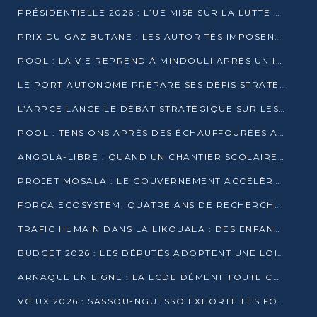
PRÉSIDENTIELLE 2026 : L’UE MISE SUR LA LUTTE CONTRE LA DÉSINFORMATION
PRIX DU GAZ BUTANE : LES AUTORITÉS IMPOSENT LE RESPECT DES PRIX RÉGLEMENTÉS
POOL : LA VIE REPREND À MINDOULI APRÈS UN INCIDENT ARMÉ SUR LA RN1
LE PORT AUTONOME PRÉPARE SES DÉFIS STRATÉGIQUES DE 2026
L’ARPCE LANCE LE DÉBAT STRATÉGIQUE SUR LES DONNÉES, L’IA ET LA FINANCE NUMÉRIQUE AU CONGO
POOL : TENSIONS APRÈS DES ÉCHAUFFOURÉES ARMÉES ENTRE DGSP ET EX-MILICIENS NINJA
ANGOLA-LIBRE : QUAND UN CHANTIER SCOLAIRE DEVIENT LE MIROIR D’UN CONGO EN MOUVEMENT
PROJET MOSALA : LE GOUVERNEMENT ACCÉLÈRE L’INSERTION DES JEUNES EN 2026
FORCA ECOSYSTEM, QUATRE ANS DE RECHERCHE DE TERRAIN AVANT UN LANCEMENT OFFICIEL EN 2026
TRAFIC HUMAIN DANS LA LIKOUALA : DES ENFANTS AUTOCHTONES RÉDUITS AU TRAVAIL FORCÉ
BUDGET 2026 : LES DÉPUTÉS ADOPTENT UNE LOI DES FINANCES DE PLUS DE 2500 MILLIARDS FCFA
ARNAQUE EN LIGNE : LA LCDE DÉMENT TOUTE CAMPAGNE DE RECRUTEMENT
VŒUX 2026 : SASSOU-NGUESSO EXHORTE LES FORCES VIVES À RENFORCER L’UNITÉ