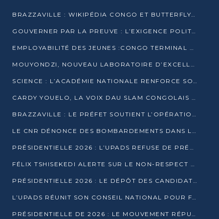
BRAZZAVILLE : WIKIPÉDIA CONGO ET BUTTERFLY SCELLENT UN PARTENARIAT POUR STRUCTURER LE BÉNÉVOLAT NUMÉRIQUE
GOUVERNER PAR LA PREUVE : L’EXIGENCE POLITIQUE DU XXIᵉ SIÈCLE
EMPLOYABILITÉ DES JEUNES :CONGO TERMINAL S’ALLIE À L’ESCIC POUR RAPPROCHER L’ÉCOLE DU TERRAIN
MOUYONDZI, NOUVEAU LABORATOIRE D’EXCELLENCE PÉDAGOGIQUE AVEC L’ENFICE
SCIENCE : L’ACADÉMIE NATIONALE RENFORCE SON ÉQUIPE ET TRACE SA FEUILLE DE ROUTE 2026
CARDY YOUELO, LA VOIX DAU SLAM CONGOLAIS QUI INTERPELLE LE MONDE
BRAZZAVILLE : LE PRÉFET SOUTIENT L’OPÉRATION « ZÉRO KULUNA » ET APPELLE À LA VIGILANCE CITOYENNE
LE CNR DÉNONCE DES BOMBARDEMENTS DANS LE POOL ET ACCUSE LE GOUVERNEMENT
PRÉSIDENTIELLE 2026 : L’UPADS REFUSE DE PRÉSENTER UN CANDIDAT ET DÉNONCE UN PROCESSUS NON CRÉDIBLE
FÉLIX TSHISEKEDI ALERTE SUR LE NON-RESPECT DES ENGAGEMENTS DE PAIX APRÈS SA RENCONTRE AVEC D. SASSOU-NGUESSO
PRÉSIDENTIELLE 2026 : LE DÉPÔT DES CANDIDATURES OUVERT DU 29 JANVIER AU 12 FÉVRIER
L’UPADS RÉUNIT SON CONSEIL NATIONAL POUR FIXER SA LIGNE POLITIQUE À DEUX MOIS DE LA PRÉSIDENTIELLE
PRÉSIDENTIELLE DE 2026 : LE MOUVEMENT RÉPUBLICAIN DÉNONCE UNE CONVOCATION ÉLECTORALE « OPAQUE ET PRÉCIPITÉE »