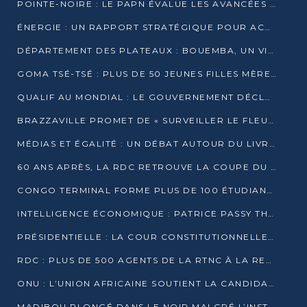
POINTE-NOIRE : LE PAPN ÉVALUE LES AVANCÉES DU MÔLE EST
ÉNERGIE : UN RAPPORT STRATÉGIQUE POUR ACCÉLÉRER LA TRANSITION AU CONGO
DÉPARTEMENT DES PLATEAUX : BOUEMBA, UN VIVIER ÉCONOMIQUE PRÊT À EXPLOSER
GOMA TSÉ-TSÉ : PLUS DE 50 JEUNES FILLES MÈRES SENSIBILISÉES À LA SANTÉ SEXUELLE
QUALIF AU MONDIAL : LE GOUVERNEMENT DÉCLARE LA JOURNÉE DU 1ER AVRIL 2026 CHÔMÉE ET PAYÉE
BRAZZAVILLE PROMET DE « SURVEILLER LE FLEUVE » APRÈS LA QUALIFICATION DE LA RDC AU MONDIAL
MÉDIAS ET ÉGALITÉ : UN DÉBAT AUTOUR DU LIVRE « CES FEMMES QUI REPRENNENT LE POUVOIR SUR LEUR VIE »
60 ANS APRÈS, LA RDC RETROUVE LA COUPE DU MONDE
CONGO TERMINAL FORME PLUS DE 100 ÉTUDIANTS AUX TECHNIQUES D’EMBAUCHE
INTELLIGENCE ÉCONOMIQUE : PATRICE PASSY THÉORISE UNE STRATÉGIE ADAPTÉE AUX CONTEXTES FRAGMENTÉS
PRÉSIDENTIELLE : LA COUR CONSTITUTIONNELLE CONFIRME LA VICTOIRE DE SASSOU NGUESSO AVEC 94,90 % DES SUFFRAGES
RDC : PLUS DE 500 AGENTS DE LA RTNC À LA RETRAITE, UNE PAGE SE TOURNE
ONU : L’UNION AFRICAINE SOUTIENT LA CANDIDATURE DE MACKY SALL
MADIBOU PLONGÉ DANS LE NOIR MALGRÉ L’INSTALLATION D’UN NOUVEAU TRANSFORMATEUR