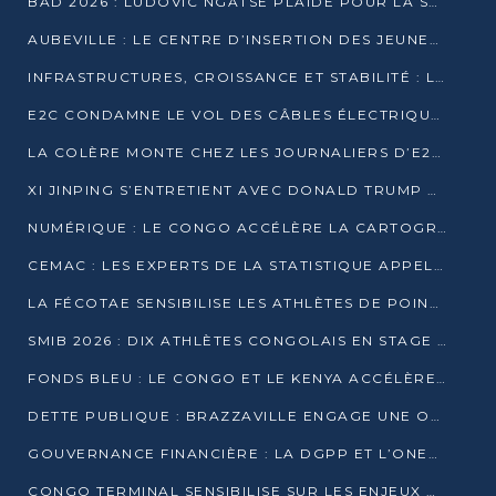
BAD 2026 : LUDOVIC NGATSÉ PLAIDE POUR LA SOUVERAINETÉ FINANCIÈRE AFRICAINE
AUBEVILLE : LE CENTRE D’INSERTION DES JEUNES PRÊT À OUVRIR SES PORTES
INFRASTRUCTURES, CROISSANCE ET STABILITÉ : LA GUINÉE AFFÛTE SES AMBITIONS
E2C CONDAMNE LE VOL DES CÂBLES ÉLECTRIQUES APRÈS UNE VIDÉO VIRALE
LA COLÈRE MONTE CHEZ LES JOURNALIERS D’E2C QUI DÉNONCENT 20 ANS DE PRÉCARITÉ
XI JINPING S’ENTRETIENT AVEC DONALD TRUMP À BEIJING
NUMÉRIQUE : LE CONGO ACCÉLÈRE LA CARTOGRAPHIE DE SES INFRASTRUCTURES DIGITALES
CEMAC : LES EXPERTS DE LA STATISTIQUE APPELLENT À RENFORCER LA SÉCURISATION DES DONNÉES
LA FÉCOTAE SENSIBILISE LES ATHLÈTES DE POINTE-NOIRE À L’HYGIÈNE ALIMENTA
SMIB 2026 : DIX ATHLÈTES CONGOLAIS EN STAGE AU KENYA
FONDS BLEU : LE CONGO ET LE KENYA ACCÉLÈRENT LA MOBILISATION DES FINANCEMENTS
DETTE PUBLIQUE : BRAZZAVILLE ENGAGE UNE OPÉRATION DE RACHAT DE 575 MILLIONS DE DOLLARS
GOUVERNANCE FINANCIÈRE : LA DGPP ET L’ONEC-C VERS UN PARTENARIAT POUR ASSAINIR LES ENTREPRISES PUBLIQUES
CONGO TERMINAL SENSIBILISE SUR LES ENJEUX DE LA SANTÉ MENTALE EN