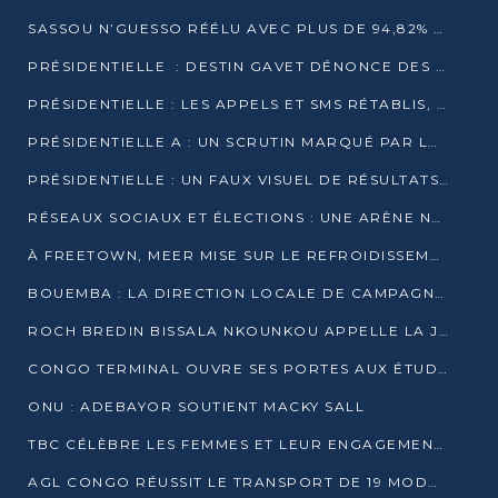
SASSOU N’GUESSO RÉÉLU AVEC PLUS DE 94,82% DES VOIX
PRÉSIDENTIELLE : DESTIN GAVET DÉNONCE DES IRRÉGULARITÉS ET REVENDIQUE LA VICTOIRE
PRÉSIDENTIELLE : LES APPELS ET SMS RÉTABLIS, INTERNET RESTE BLOQUÉ
PRÉSIDENTIELLE A : UN SCRUTIN MARQUÉ PAR LA COUPURE D’INTERNET ET UNE AFFLUENCE TIMIDE À BRAZZAVILLE
PRÉSIDENTIELLE : UN FAUX VISUEL DE RÉSULTATS CIRCULE
RÉSEAUX SOCIAUX ET ÉLECTIONS : UNE ARÈNE NUMÉRIQUE EN PLEINE MUTATION AU CONGO
À FREETOWN, MEER MISE SUR LE REFROIDISSEMENT PASSIF FACE À LA CHALEUR EXTRÊME
BOUEMBA : LA DIRECTION LOCALE DE CAMPAGNE DE DENIS SASSOU N’GUESSO MULTIPLIE LES ACTIVITÉS DE MOBILISATION
ROCH BREDIN BISSALA NKOUNKOU APPELLE LA JEUNESSE DE GOMA TSÉ-TSÉ À UN VOTE MASSIF POUR DENIS SASSOU NGUESSO
CONGO TERMINAL OUVRE SES PORTES AUX ÉTUDIANTS EN TRANSPORT ET LOGISTIQUE
ONU : ADEBAYOR SOUTIENT MACKY SALL
TBC CÉLÈBRE LES FEMMES ET LEUR ENGAGEMENT À L’OCCASION DU 8 MARS
AGL CONGO RÉUSSIT LE TRANSPORT DE 19 MODULES HORS GABARIT ENTRE POINTE-NOIRE ET BRAZZAVILLE