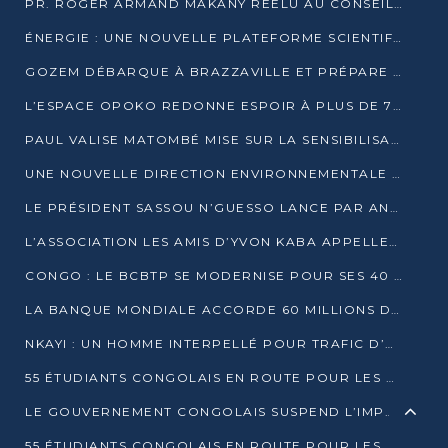
PR. ROGER ARMAND MAKANY RÉÉLU AU CONSEIL DE L’AUF
ÉNERGIE : UNE NOUVELLE PLATEFORME SCIENTIFIQUE POUR LA TRANSITION ÉNERGÉTIQUE EN AFRIQUE CENTRALE
GOZEM DÉBARQUE À BRAZZAVILLE ET PRÉPARE SON ARRIVÉE À POINTE-NOIRE
L’ESPACE OPOKO REDONNE ESPOIR À PLUS DE 775 ÉLÈVES AUTOCHTONES DANS LE NORD DU CONGO
PAUL VALISE MATOMBÉ MISE SUR LA SENSIBILISATION POUR ÉRAQUER LE GRAND BANDITISME
UNE NOUVELLE DIRECTION ENVIRONNEMENTALE POUR RENFORCER LA GESTION DES DONNÉES AU CONGO
LE PRÉSIDENT SASSOU N’GUESSO LANCE PAR ANTICIPATION LA 39ÈME JOURNÉE NATIONALE DE L’ARBRE
L’ASSOCIATION LES AMIS D’YVON KABA APPELLENT DENIS SASSOU N’GUESSO À SE PORTER CANDIDAT
CONGO : LE BCBTP SE MODERNISE POUR SES 40 ANS D’EXISTENCE
LA BANQUE MONDIALE ACCORDE 60 MILLIONS DE DOLLARS POUR LA RÉSILIENCE URBAINE AU CONGO
NKAYI : UN HOMME INTERPELLÉ POUR TRAFIC D’UN BÉBÉ CHIMPANZÉ
55 ÉTUDIANTS CONGOLAIS EN ROUTE POUR LES UNIVERSITÉS ALGÉRIENNES
LE GOUVERNEMENT CONGOLAIS SUSPEND L’IMPORTATION DES MACHETTES ET DES MOTOS
55 ÉTUDIANTS CONGOLAIS EN ROUTE POUR LES UNIVERSITÉS ALGÉRIENNES