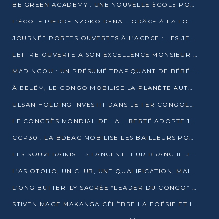
BE GREEN ACADEMY : UNE NOUVELLE ÉCOLE POUR LES MÉTIERS DE L’ÉCOLOGIE À POINTE-NOIRE
L’ÉCOLE PIERRE NZOKO RENAIT GRÂCE À LA FONDATION MUCODEC
JOURNÉE PORTES OUVERTES À L’ACPCE : LES JEUNES EN IMMERSION DANS L’ENTREPRISE
LETTRE OUVERTE A SON EXCELLENCE MONSIEUR DENIS SASSOU NGUESSO, PRESIDENT DE LAREPUBLIQUE DU CONGO
MADINGOU : UN PRÉSUMÉ TRAFIQUANT DE BÉBÉ CHIMPANZÉ FIXÉ SUR SON SORT LE 20 NOVEMBRE
À BELÉM, LE CONGO MOBILISE LA PLANÈTE AUTOUR DU FONDS BLEU POUR LE BASSIN DU CONGO
ULSAN HOLDING INVESTIT DANS LE FER CONGOLAIS
LE CONGRÈS MONDIAL DE LA LIBERTÉ ADOPTE 14 RÉSOLUTIONS HISTORIQUES
COP30 : LA BDEAC MOBILISE LES BAILLEURS POUR LE FONDS BLEU DU BASSIN DU CONGO
LES SOUVERAINISTES LANCENT LEUR BRANCHE JEUNE À BRAZZAVILLE
L’AS OTOHO, UN CLUB, UNE QUALIFICATION, MAIS ENCORE DES DOUTES
L’ONG BUTTERFLY SACRÉE “LEADER DU CONGO” AU PRIX D’EXCELLENCE 2025
STIVEN MAGE MAKANGA CÉLÈBRE LA POÉSIE ET L’HUMAIN AVEC SON RECUEIL “HECTARE”