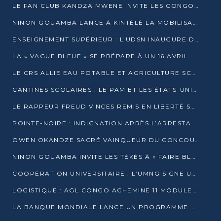
LE FAN CLUB KANDZA MWENE INVITE LES CONGOLAIS À UNE FORTE AFFLUENCE AU STADE DE KINTÉLÉ
NINON GOUAMBA LANCE À KINTÉLÉ LA MOBILISATION POUR L’INVESTITURE DR DSN
ENSEIGNEMENT SUPÉRIEUR : L’UDSN INAUGURE DES LABORATOIRES POUR BOOSTER LA FORMATION PRATIQUE
LA « VAGUE BLEUE » SE PRÉPARE À UN 16 AVRIL HISTORIQUE
LE CRS ALLIE EAU POTABLE ET AGRICULTURE SCOLAIRE AU CŒUR DE LA TRANSFORMATION DES ÉCOLES RURALES
CANTINES SCOLAIRES : LE PAM ET LES ÉTATS-UNIS AU CONTACT DES ÉCOLIERS DE KINKALA
LE RAPPEUR FREUD VINCES REMIS EN LIBERTÉ SOUS PRESSION MÉDIATIQUE
POINTE-NOIRE : INDIGNATION APRÈS L’ARRESTATION DU RAPPEUR FREUD VINCES
OWEN OKANDZE SACRÉ VAINQUEUR DU CONCOURS SLAM POUR LA VIE
NINON GOUAMBA INVITE LES TÉKÉS À « FAIRE BLOC » POUR PESER DANS LE DÉBAT NATIONAL
COOPÉRATION UNIVERSITAIRE : L’UMNG SIGNE UN ACCORD STRATÉGIQUE AVEC L’UNIVERSITÉ HAINAN EN CHINE
LOGISTIQUE : AGL CONGO ACHEMINE 11 MODULES GÉANTS JUSQU’À BRAZZAVILLE
LA BANQUE MONDIALE LANCE UN PROGRAMME DE 394 MILLIONS DE DOLLARS POUR LE BASSIN DU CONGO