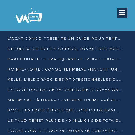
L’ACAT CONGO PRÉSENTE UN GUIDE POUR RENFORCER LES GARANTIES JUDICIAIRES EN GARDE À VUE
DEPUIS SA CELLULE À OUESSO, JONAS FRED MAKITA DÉNONCE CE QU’IL QUALIFIE DE DÉNI DE JUSTICE
BRACONNAGE : 3 TRAFIQUANTS D’IVOIRE LOURDEMENT CONDAMNÉS À DJAMBALA
POINTE-NOIRE : CONGO TERMINAL FRANCHIT UN CAP HISTORIQUE AVEC 99 MOUVEMENTS/HEURE
KELLÉ, L’ELDORADO DES PROFESSIONNELLES DU SEXE
LE PARTI DPC LANCE SA CAMPAGNE D’ADHÉSIONS ET VEUT STRUCTURER SA PRÉSENCE DANS LES 15 DÉPARTEMENTS
MACKY SALL À DAKAR : UNE RENCONTRE PRÉSIDENTIELLE QUI DIVISE L’OPINION SÉNÉGALAISE
POOL : LA LIGNE ÉLECTRIQUE LOUINGUI-KINKALA-BOKO MISE EN SERVICE
LE PNUD REMET PLUS DE 49 MILLIONS DE FCFA D’ÉQUIPEMENTS POUR ACCÉLÉRER LA NUMÉRISATION DU SYSTÈME DE SANTÉ
L’ACAT CONGO PLACE 54 JEUNES EN FORMATION PROFESSIONNELLE