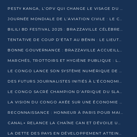
PESTY KANGA, L’OPV QUI CHANGE LE VISAGE DU REPORTAGE AU CONGO
JOURNÉE MONDIALE DE L’AVIATION CIVILE : LE CONGO MISE SUR L’INNOVATION ET LA SÉCURITÉ
BILILI BD FESTIVAL 2025 : BRAZZAVILLE CÉLÈBRE DIX ANS DE CRÉATION GRAPHIQUE AFRICAINE
TENTATIVE DE COUP D’ÉTAT AU BÉNIN : LE LIEUTENANT-COLONEL TIGRI S’AUTOPROCLAME CHEF D’UN COMITÉ MILITAIRE
BONNE GOUVERNANCE : BRAZZAVILLE ACCUEILLE LES PREMIÈRES JOURNÉES CONGOLAISES DE L’ÉVALUATION
MARCHÉS, TROTTOIRS ET HYGIÈNE PUBLIQUE : LE GOUVERNEMENT DURCIT LE TON
LE CONGO LANCE SON SYSTÈME NUMÉRIQUE DE VÉRIFICATION DU BOIS
DES FUTURS JOURNALISTES INITIÉS À L’ÉCONOMIE BLEUE DURABLE
LE CONGO SACRÉ CHAMPION D’AFRIQUE DU SLAM 2025
LA VISION DU CONGO AXÉE SUR UNE ÉCONOMIE BAS CARBONE AU RENDEZ-VOUS DE MONACO 2025
RECONNAISSANCE : HONNEUR À PARIS POUR MAIXENT RAOUL OMINGA
CANAL+ RELANCE LA CHAÎNE CAN ET DÉVOILE UNE OFFRE EXCEPTIONNELLE POUR DÉCEMBRE
LA DETTE DES PAYS EN DÉVELOPPEMENT ATTEINT UN SOMMET HISTORIQUE ENTRE 2022 ET 2024