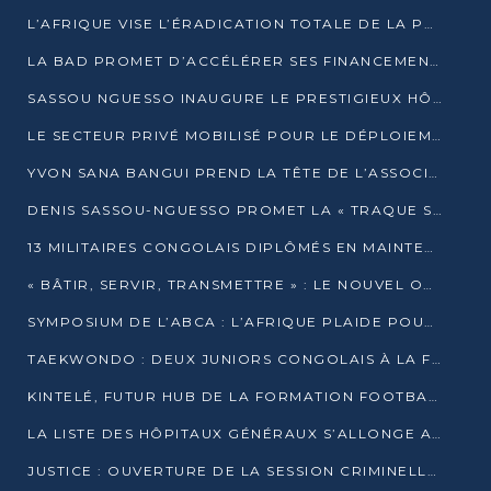
L’AFRIQUE VISE L’ÉRADICATION TOTALE DE LA POLIOMYÉLITE D’ICI 2026
LA BAD PROMET D’ACCÉLÉRER SES FINANCEMENTS AVEC LE MINISTÈRE DE L’ASSAINISSEMENT
SASSOU NGUESSO INAUGURE LE PRESTIGIEUX HÔTEL KEMPINSKI BRAZZAVILLE
LE SECTEUR PRIVÉ MOBILISÉ POUR LE DÉPLOIEMENT DE 19 MINI-CENTRALES SOLAIRES
YVON SANA BANGUI PREND LA TÊTE DE L’ASSOCIATION DES BANQUES CENTRALES AFRICAINES
DENIS SASSOU-NGUESSO PROMET LA « TRAQUE SANS RELÂCHE » DU GRAND BANDITISME
13 MILITAIRES CONGOLAIS DIPLÔMÉS EN MAINTENANCE INDUSTRIELLE APRÈS TROIS ANS DE FORMATION À L’UNIVERSITÉ MARIEN-NGOUABI
« BÂTIR, SERVIR, TRANSMETTRE » : LE NOUVEL OUVRAGE QUI INTERPELLE LES COLLECTIVITÉS
SYMPOSIUM DE L’ABCA : L’AFRIQUE PLAIDE POUR UN FINANCEMENT CLIMATIQUE ÉQUITABLE
TAEKWONDO : DEUX JUNIORS CONGOLAIS À LA FINALE D’OPEN SYRIES 2025 À ABIDJAN
KINTELÉ, FUTUR HUB DE LA FORMATION FOOTBALLISTIQUE AFRICAINE ?
LA LISTE DES HÔPITAUX GÉNÉRAUX S’ALLONGE AU CONGO
JUSTICE : OUVERTURE DE LA SESSION CRIMINELLE À BRAZZAVILLE AVEC 52 DOSSIERS AU RÔLE