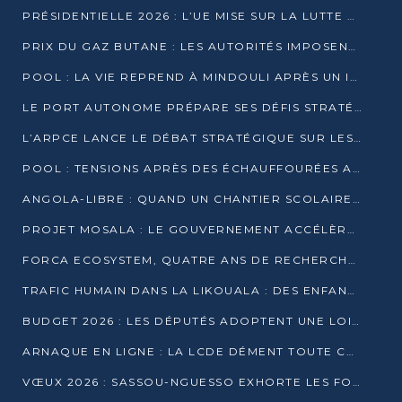
PRÉSIDENTIELLE 2026 : L’UE MISE SUR LA LUTTE CONTRE LA DÉSINFORMATION
PRIX DU GAZ BUTANE : LES AUTORITÉS IMPOSENT LE RESPECT DES PRIX RÉGLEMENTÉS
POOL : LA VIE REPREND À MINDOULI APRÈS UN INCIDENT ARMÉ SUR LA RN1
LE PORT AUTONOME PRÉPARE SES DÉFIS STRATÉGIQUES DE 2026
L’ARPCE LANCE LE DÉBAT STRATÉGIQUE SUR LES DONNÉES, L’IA ET LA FINANCE NUMÉRIQUE AU CONGO
POOL : TENSIONS APRÈS DES ÉCHAUFFOURÉES ARMÉES ENTRE DGSP ET EX-MILICIENS NINJA
ANGOLA-LIBRE : QUAND UN CHANTIER SCOLAIRE DEVIENT LE MIROIR D’UN CONGO EN MOUVEMENT
PROJET MOSALA : LE GOUVERNEMENT ACCÉLÈRE L’INSERTION DES JEUNES EN 2026
FORCA ECOSYSTEM, QUATRE ANS DE RECHERCHE DE TERRAIN AVANT UN LANCEMENT OFFICIEL EN 2026
TRAFIC HUMAIN DANS LA LIKOUALA : DES ENFANTS AUTOCHTONES RÉDUITS AU TRAVAIL FORCÉ
BUDGET 2026 : LES DÉPUTÉS ADOPTENT UNE LOI DES FINANCES DE PLUS DE 2500 MILLIARDS FCFA
ARNAQUE EN LIGNE : LA LCDE DÉMENT TOUTE CAMPAGNE DE RECRUTEMENT
VŒUX 2026 : SASSOU-NGUESSO EXHORTE LES FORCES VIVES À RENFORCER L’UNITÉ