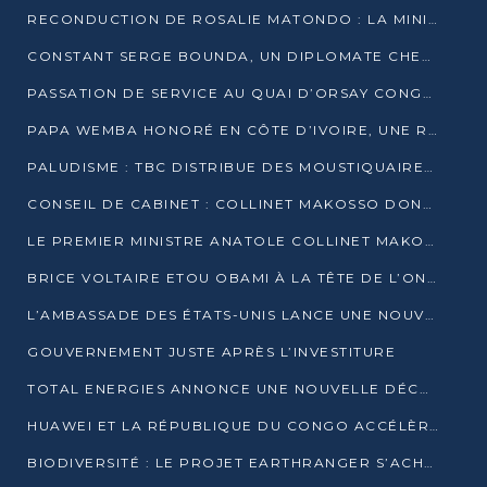
RECONDUCTION DE ROSALIE MATONDO : LA MINISTRE PROMET D’ACCÉLÉRER LE TRAITEMENT DES DOSSIERS ET DE RELEVER DE NOUVEAUX DÉFIS
CONSTANT SERGE BOUNDA, UN DIPLOMATE CHEVRONNÉ AUX COMMANDES DES AFFAIRES ÉTRANGÈRES
PASSATION DE SERVICE AU QUAI D’ORSAY CONGOLAIS : GAKOSSO PASSE LE FLAMBEAU À BOUNDA
PAPA WEMBA HONORÉ EN CÔTE D’IVOIRE, UNE RUE PORTE DÉSORMAIS SON NOM
PALUDISME : TBC DISTRIBUE DES MOUSTIQUAIRES DANS DEUX CSI DE BRAZZAVILLE
CONSEIL DE CABINET : COLLINET MAKOSSO DONNE SES DERNIÈRES ORIENTATIONS
LE PREMIER MINISTRE ANATOLE COLLINET MAKOSSO DÉMISSIONNE AVEC SON GOUVERNEMENT
BRICE VOLTAIRE ETOU OBAMI À LA TÊTE DE L’ONEC-C POUR TROIS ANS
L’AMBASSADE DES ÉTATS-UNIS LANCE UNE NOUVELLE COHORTE DU PROGRAMME ACCESS MICRO-SCHOLARSHIP
GOUVERNEMENT JUSTE APRÈS L’INVESTITURE
TOTAL ENERGIES ANNONCE UNE NOUVELLE DÉCOUVERTE D’HYDROCARBURES SUR LE PERMIS MOHO AU LARGE DU CONGO
HUAWEI ET LA RÉPUBLIQUE DU CONGO ACCÉLÈRENT LEUR PARTENARIAT
BIODIVERSITÉ : LE PROJET EARTHRANGER S’ACHÈVE, MAIS LES DÉFIS DEMEURENT