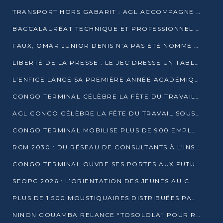
TRANSPORT HORS GABARIT : AGL ACCOMPAGNE LE DÉVELOPPEMENT DU SECTEUR BRASSICOLE AU CONGO
BACCALAURÉAT TECHNIQUE ET PROFESSIONNEL : 16 352 CANDIDATS LANCÉS DANS LES ÉPREUVES D’EPS
FAUX, OMAR JUNIOR DENIS N’A PAS ÉTÉ NOMMÉ AIDE DE CAMP ADJOINT DE DENIS SASSOU NGUESSO
LIBERTÉ DE LA PRESSE : LE JEC DRESSE UN TABLEAU PRÉOCCUPANT AU CONGO
L’ENFICE LANCE SA PREMIÈRE ANNÉE ACADÉMIQUE AVEC 100 FUTURS ENSEIGNANTS
CONGO TERMINAL CÉLÈBRE LA FÊTE DU TRAVAIL AVEC SES COLLABORATEURS À POINTE-NOIRE
AGL CONGO CÉLÈBRE LA FÊTE DU TRAVAIL SOUS LE SIGNE DE LA COHÉSION
CONGO TERMINAL MOBILISE PLUS DE 900 EMPLOYÉS AUTOUR DE LA SÉCURITÉ AU TRAVAIL
RCM 2030 : DU RÉSEAU DE CONSULTANTS À L’INSTRUMENT DE PUISSANCE EN AFRIQUE FRANCOPHONE
CONGO TERMINAL OUVRE SES PORTES AUX FUTURS INGÉNIEURS AU FORUM DES MÉTIERS D’UCAC-ICAM
SEOPC 2026 : L’ORIENTATION DES JEUNES AU CŒUR DE LA DEUXIÈME ÉDITION
PLUS DE 1 500 MOUSTIQUAIRES DISTRIBUÉES PAR AGL ET CONGO TERMINAL DANS LA LUTTE CONTRE LE PALUDISME
NINON GOUAMBA RELANCE “TOSOLOLA” POUR RENFORCER LE DIALOGUE AVEC LES CITOYENS