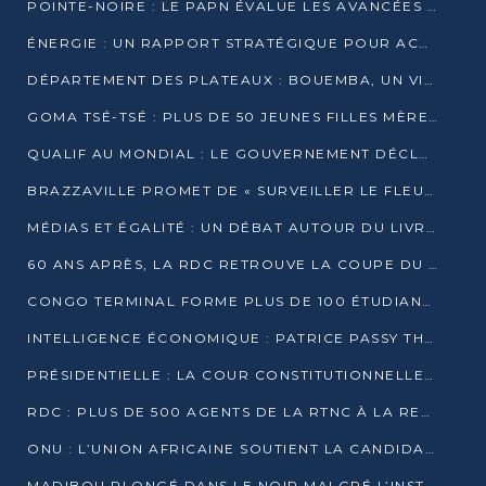
POINTE-NOIRE : LE PAPN ÉVALUE LES AVANCÉES DU MÔLE EST
ÉNERGIE : UN RAPPORT STRATÉGIQUE POUR ACCÉLÉRER LA TRANSITION AU CONGO
DÉPARTEMENT DES PLATEAUX : BOUEMBA, UN VIVIER ÉCONOMIQUE PRÊT À EXPLOSER
GOMA TSÉ-TSÉ : PLUS DE 50 JEUNES FILLES MÈRES SENSIBILISÉES À LA SANTÉ SEXUELLE
QUALIF AU MONDIAL : LE GOUVERNEMENT DÉCLARE LA JOURNÉE DU 1ER AVRIL 2026 CHÔMÉE ET PAYÉE
BRAZZAVILLE PROMET DE « SURVEILLER LE FLEUVE » APRÈS LA QUALIFICATION DE LA RDC AU MONDIAL
MÉDIAS ET ÉGALITÉ : UN DÉBAT AUTOUR DU LIVRE « CES FEMMES QUI REPRENNENT LE POUVOIR SUR LEUR VIE »
60 ANS APRÈS, LA RDC RETROUVE LA COUPE DU MONDE
CONGO TERMINAL FORME PLUS DE 100 ÉTUDIANTS AUX TECHNIQUES D’EMBAUCHE
INTELLIGENCE ÉCONOMIQUE : PATRICE PASSY THÉORISE UNE STRATÉGIE ADAPTÉE AUX CONTEXTES FRAGMENTÉS
PRÉSIDENTIELLE : LA COUR CONSTITUTIONNELLE CONFIRME LA VICTOIRE DE SASSOU NGUESSO AVEC 94,90 % DES SUFFRAGES
RDC : PLUS DE 500 AGENTS DE LA RTNC À LA RETRAITE, UNE PAGE SE TOURNE
ONU : L’UNION AFRICAINE SOUTIENT LA CANDIDATURE DE MACKY SALL
MADIBOU PLONGÉ DANS LE NOIR MALGRÉ L’INSTALLATION D’UN NOUVEAU TRANSFORMATEUR