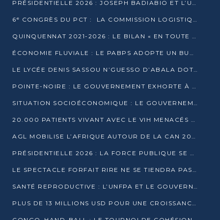
PRÉSIDENTIELLE 2026 : JOSEPH BADIABIO ET L’UDH-YUKI JOUENT LA PRUDENCE
6ᵉ CONGRÈS DU PCT : LA COMMISSION LOGISTIQUE ASSURE LA DISTRIBUTION DES KITS
QUINQUENNAT 2021-2026 : LE BILAN « EN TOUTE TRANSPARENCE » PRÉSENTÉ À LA PRESSE
ÉCONOMIE FLUVIALE : LE PABPS ADOPTE UN BUDGET 2026 DE PLUS DE 2,7 MILLIARDS FCFA
LE LYCÉE DENIS SASSOU N’GUESSO D’ABALA DOTÉ D’UNE SALLE MULTIMÉDIA
POINTE-NOIRE : LE GOUVERNEMENT EXHORTE À UN USAGE RESPONSABLE DU NOUVEAU MATÉRIEL MUNICIPAL
SITUATION SOCIOÉCONOMIQUE : LE GOUVERNEMENT INTERPELLÉ DEVANT LE SÉNAT
20.000 PATIENTS VIVANT AVEC LE VIH MENACÉS D’ARRÊT DE TRAITEMENT
AGL MOBILISE L’AFRIQUE AUTOUR DE LA CAN 2025
PRÉSIDENTIELLE 2026 : LA FORCE PUBLIQUE SE PRÉPARE À SÉCURISER LE SCRUTIN
LE SPECTACLE FORFAIT RIRE NE SE TIENDRA PAS LE 1ER JANVIER
SANTÉ REPRODUCTIVE : L’UNFPA ET LE GOUVERNEMENT AFFINENT LES PRIORITÉS DE 2026
PLUS DE 13 MILLIONS USD POUR UNE CROISSANCE VERTE ET SOUVERAINE
CONGO–HAND-BALL : LE TOURNOI DE COHÉSION ET DE FRATERNITÉ ALLUME SES LAMPIONS À BRAZZAVILLE