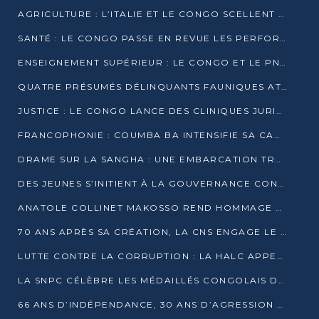
AGRICULTURE : L’ITALIE ET LE CONGO SCELLENT UN PARTENARIAT POUR UNE PRODUCTION LOCALE DURABLE
SANTÉ : LE CONGO PASSE EN REVUE LES PERFORMANCES DE SES HÔPITAUX À MI-PARCOURS
ENSEIGNEMENT SUPÉRIEUR : LE CONGO ET LE PNUD VEULENT RAPPROCHER LA FORMATION UNIVERSITAIRE DES BESOINS DU MARCHÉ DE L’EMPLOI
QUATRE PRÉSUMÉS DÉLINQUANTS FAUNIQUES ATTENDUS DEVANT LA JUSTICE POUR TRAFIC D’IVOIRE
JUSTICE : LE CONGO LANCE DES CLINIQUES JURIDIQUES POUR RAPPROCHER LE DROIT DES CITOYENS
FRANCOPHONIE : COUMBA BA INTENSIFIE SA CAMPAGNE POUR LA SUCCESSION À LA TÊTE DE L’OIF
DRAME SUR LA SANGHA : UNE EMBARCATION TRANSPORTANT DES FIDÈLES DE « NZAMBÉ YA L’HUILE » FAIT NAUFRAGE À OUESSO
DES JEUNES S’INITIENT À LA GOUVERNANCE CONTINENTALE À BRAZZAVILLE
ANATOLE COLLINET MAKOSSO REND HOMMAGE À JEAN-PAUL PIGASSE
70 ANS APRÈS SA CRÉATION, LA CNS ENGAGE LE VIRAGE DE LA DIGITALISATION
LUTTE CONTRE LA CORRUPTION : LA HALC APPELLE À PASSER DES DISCOURS AUX ACTES
LA SNPC CÉLÈBRE LES MÉDAILLÉS CONGOLAIS DES OLYMPIADES PANAFRICAINES DE MATHÉMATIQUES 2026
66 ANS D’INDÉPENDANCE, 30 ANS D’AGRESSION RWANDAISE : 4 PRÉSIDENCES, UN ÉCHEC COLLECTIF