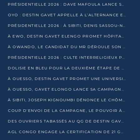
PRÉSIDENTIELLE 2026 : DAVE MAFOULA LANCE SA « VAGUE DU NOUVEAU DÉPART » À IMPFONDO
OYO : DESTIN GAVET APPELLE À L’ALTERNANCE ET À LA RESPONSABILITÉ DE LA JEUNESSE
PRÉSIDENTIELLE 2026 : À SIBITI, DENIS SASSOU-N’GUESSO PARIE SUR LES RESSOURCES DE LA LEKOUMOU
À EWO, DESTIN GAVET ELENGO PROMET HÔPITAL, CHEMIN DE FER ET AUDIT DES FINANCES PUBLIQUES
À OWANDO, LE CANDIDAT DU MR DÉROULE SON PROGRAMME DE “CHANGEMENT”
PRÉSIDENTIELLE 2026 : CULTE INTERRELIGIEUX POUR LA PAIX À OUENZÉ
DOLISIE EN BLEU POUR LA DEUXIÈME ÉTAPE DE CAMPAGNE DE DSN
À OUESSO, DESTIN GAVET PROMET UNE UNIVERSITÉ POUR LA SANGHA
À OUESSO, GAVET ELONGO LANCE SA CAMPAGNE SOUS LE SIGNE DU RENOUVEAU
À SIBITI, JOSEPH KIGNOUMBI DÉNONCE LE CHÔMAGE ET LES DÉFAILLANCES DE L’ÉTAT
COUP D’ENVOI DE LA CAMPAGNE, LE POUVOIR À POINTE-NOIRE, L’OPPOSITION À OUESSO ET SIBITI
DES OUVRIERS TABASSÉS AU QG DE DESTIN GAVET À 24 HEURES DE L’OUVERTURE DE LA CAMPAGNE
AGL CONGO ENGAGE LA CERTIFICATION DE 21 GRUTIERS AUX NORMES INTERNATIONALES