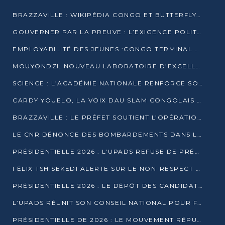
BRAZZAVILLE : WIKIPÉDIA CONGO ET BUTTERFLY SCELLENT UN PARTENARIAT POUR STRUCTURER LE BÉNÉVOLAT NUMÉRIQUE
GOUVERNER PAR LA PREUVE : L’EXIGENCE POLITIQUE DU XXIᵉ SIÈCLE
EMPLOYABILITÉ DES JEUNES :CONGO TERMINAL S’ALLIE À L’ESCIC POUR RAPPROCHER L’ÉCOLE DU TERRAIN
MOUYONDZI, NOUVEAU LABORATOIRE D’EXCELLENCE PÉDAGOGIQUE AVEC L’ENFICE
SCIENCE : L’ACADÉMIE NATIONALE RENFORCE SON ÉQUIPE ET TRACE SA FEUILLE DE ROUTE 2026
CARDY YOUELO, LA VOIX DAU SLAM CONGOLAIS QUI INTERPELLE LE MONDE
BRAZZAVILLE : LE PRÉFET SOUTIENT L’OPÉRATION « ZÉRO KULUNA » ET APPELLE À LA VIGILANCE CITOYENNE
LE CNR DÉNONCE DES BOMBARDEMENTS DANS LE POOL ET ACCUSE LE GOUVERNEMENT
PRÉSIDENTIELLE 2026 : L’UPADS REFUSE DE PRÉSENTER UN CANDIDAT ET DÉNONCE UN PROCESSUS NON CRÉDIBLE
FÉLIX TSHISEKEDI ALERTE SUR LE NON-RESPECT DES ENGAGEMENTS DE PAIX APRÈS SA RENCONTRE AVEC D. SASSOU-NGUESSO
PRÉSIDENTIELLE 2026 : LE DÉPÔT DES CANDIDATURES OUVERT DU 29 JANVIER AU 12 FÉVRIER
L’UPADS RÉUNIT SON CONSEIL NATIONAL POUR FIXER SA LIGNE POLITIQUE À DEUX MOIS DE LA PRÉSIDENTIELLE
PRÉSIDENTIELLE DE 2026 : LE MOUVEMENT RÉPUBLICAIN DÉNONCE UNE CONVOCATION ÉLECTORALE « OPAQUE ET PRÉCIPITÉE »