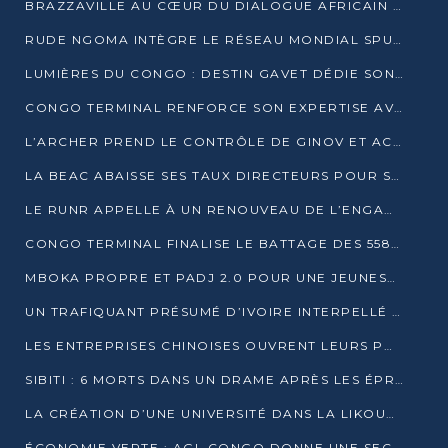
BRAZZAVILLE AU CŒUR DU DIALOGUE AFRICAIN SUR LES OBJECTIFS DE DÉVELOPPEMENT DURABLE
RUDE NGOMA INTÈGRE LE RÉSEAU MONDIAL SPUTNIK PRO APRÈS UNE FORMATION À MOSCOU
LUMIÈRES DU CONGO : DESTIN GAVET DÉDIE SON PRIX À L’UNITÉ NATIONALE ET À LA JEUNESSE
CONGO TERMINAL RENFORCE SON EXPERTISE AVEC NEUF NOUVEAUX FORMATEURS EN ENGINS PORTUAIRES
L’ARCHER PREND LE CONTRÔLE DE GINOV ET ACCÉLÈRE SON VIRAGE NUMÉRIQUE
LA BEAC ABAISSE SES TAUX DIRECTEURS POUR SOUTENIR LA CROISSANCE EN ZONE CEMAC
LE RUNR APPELLE À UN RENOUVEAU DE L’ENGAGEMENT MILITANT
CONGO TERMINAL FINALISE LE BATTAGE DES 558 PIEUX DU FUTUR QUAI DU MÔLE EST
MBOKA PROPRE ET PADJ 2.0 POUR UNE JEUNESSE PLUS AUTONOME
UN TRAFIQUANT PRÉSUMÉ D’IVOIRE INTERPELLÉ À DOLISIE
LES ENTREPRISES CHINOISES OUVRENT LEURS PORTES AUX JEUNES DIPLÔMÉS
SIBITI : 6 MORTS DANS UN DRAME APRÈS LES ÉPREUVES DU BEPC
LA CRÉATION D’UNE UNIVERSITÉ DANS LA LIKOUALA AU CŒUR D’UNE RÉFLEXION NATIONALE
ÉCONOMIE VERTE : AGL CONGO DONNE UNE SECONDE VIE À SES DÉCHETS INDUSTRIELS