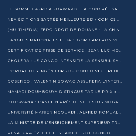
LE SOMMET AFRICA FORWARD : LA CONCRÉTISATION DE PARTENARIATS ÉQUILIBRÉS ET TOURNÉS VERS L’AVENIR ENTRE LE CONTINENT AFRICAIN ET LA FRANCE
NEA ÉDITIONS SACRÉE MEILLEURE BD / COMICS D’AFRIQUE AU KENYA
(MULTIMÉDIA) ZÉRO DROIT DE DOUANE : LA CHINE ET L’AFRIQUE VERS UNE PROXIMITÉ SANS PRÉCÉDENT (PAPIER GÉNÉRAL)
LANGUES NATIONALES ET IA : IGOR CAMERON VEUT ARRIMER LA STRATÉGIE IA À LA LOI SUR LA RECHERCHE
CERTIFICAT DE PRISE DE SERVICE : JEAN LUC MOUTHOU DÉMENT UNE « FAKE NEWS »
CHOLÉRA : LE CONGO INTENSIFIE LA SENSIBILISATION AU MARCHÉ DE TALANGAÏ
L’ORDRE DES INGÉNIEURS DU CONGO VEUT RENFORCER L’ÉTHIQUE ET LA CRÉDIBILITÉ DE LA PROFESSION
COSERCO : VALENTIN BOWAO ASSURERA L’INTÉRIM À LA TÊTE DU BUREAU EXÉCUTIF NATIONAL
MAMADI DOUMBOUYA DISTINGUÉ PAR LE PRIX « SUPER GRAND BÂTISSEUR BABACAR N’DIAYE »
BOTSWANA : L’ANCIEN PRÉSIDENT FESTUS MOGAE EST MORT À 86 ANS
UNIVERSITÉ MARIEN NGOUABI : ALFRED ROMUALD NGUYA POATY SOUTIENT UNE THÈSE SUR LE PARADOXE DE LA CROISSANCE EN ZONE CEMAC
LA MINISTRE DE L’ENSEIGNEMENT SUPÉRIEUR TRACE SA FEUILLE DE ROUTE
RENATURA ÉVEILLE LES FAMILLES DE CONGO TERMINAL À LA PROTECTION DE L’ENVIRONNEMENT