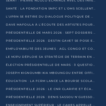
SÉNAT : PIERRE NGOLO ÉCHANGE AVEC DES INVESTISSEURS DU NUMÉRIQUE
SANTÉ : LA FONDATION SNPC ET L’OMS SCELLENT UN PARTENARIAT STRATÉGIQUE DE TROIS ANS
L’UPRN SE RETIRE DU DIALOGUE POLITIQUE DE DJAMBALA : TENSIONS DANS LE PRÉ-ÉLECTORAL CONGOLAIS
DAVE MAFOULA À L’ÉCOUTE DES ARTISTES POUR REDÉFINIR SA POLITIQUE CULTURELLE
PRÉSIDENTIELLE DE MARS 2026 : SEPT DOSSIERS DE CANDIDATURE ENREGISTRÉS À LA CLÔTURE DES DÉPÔTS
PRÉSIDENTIELLE 2026 : DESTIN GAVET SE POSE EN CANDIDAT DU « RAS-LE-BOL »
EMPLOYABILITÉ DES JEUNES : AGL CONGO ET CONGO TERMINAL S’ALLIENT À UCAC-ICAM
LE MJPU DÉPLOIE SA STRATÉGIE DE TERRAIN EN FAVEUR DE DSN
ÉLECTION PRÉSIDENTIELLE DE MARS : 3 QUESTIONS À UN EXPERT CONGOLAIS DE LA CYBERSÉCURITÉ
JOSEPH KIGNOUMBI KIA MBOUNGOU ENTRE OFFICIELLEMENT EN COURSE POUR LA PRÉSIDENTIELLE
ÉDUCATION : LA FCRM LANCE LA BOURSE SCOLAIRE FRANCINE-NTOUMI POUR PROMOUVOIR LES FILIÈRES SCIENTIFIQUES
PRÉSIDENTIELLE 2026 : LE CNR CLARIFIE ET ÉCARTE LA CANDIDATURE DU PASTEUR NTUMI
PRÉSIDENTIELLE 2026 : DENIS SASSOU N’GUESSO ANNONCE OFFICIELLEMENT SA CANDIDATURE
ENSEIGNEMENT SUPÉRIEUR : LE CAMES APPELLE À UNE UNIVERSITÉ AFRICAINE AXÉE SUR L’EMPLOYABILITÉ