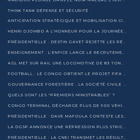
THINK TANK DÉFENSE ET SÉCURITÉ :
ANTICIPATION STRATÉGIQUE ET MOBILISATION CITOYENNE POUR NOTRE SOUVERAINETÉ NATIONALE
HENRI DJOMBO À L’HONNEUR POUR LA JOURNÉE MONDIALE DU THÉÂTRE
PRÉSIDENTIELLE : DESTIN GAVET REJETTE LES RÉSULTATS ET APPELLE À UN DIALOGUE NATIONAL
ENSEIGNEMENT : L’ENFICE LANCE LE RECRUTEMENT DE SA PREMIÈRE PROMOTION DE PROFESSEURS DES ÉCOLES
AGL MET SUR RAIL UNE LOCOMOTIVE DE 83 TONNES À POINTE-NOIRE
FOOTBALL : LE CONGO OBTIENT LE PROJET FIFA ARENA POUR SES 15 DÉPARTEMENTS
GOUVERNANCE FORESTIÈRE : LA SOCIÉTÉ CIVILE CONGOLAISE AFFICHE SES PRIORITÉS POUR 2026
QUELS SONT LES “PREMIERS MINISTRABLES” ?
CONGO TERMINAL DÉCHARGE PLUS DE 900 VÉHICULES EN QUELQUES HEURES
PRÉSIDENTIELLE : DAVE MAFOULA CONTESTE LES RÉSULTATS PROVISOIRES
LA DGSP ANNONCE UNE RÉPRESSION PLUS STRICTE CONTRE LES MOTO-TAXIS
PRÉSIDENTIELLE : LA CNEI TRANSMET LES RÉSULTATS PROVISOIRES À LA COUR CONSTITUTIONNELLE