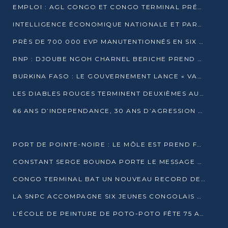
EMPLOI : AGL CONGO ET CONGO TERMINAL PRÉSÉLECTIONNENT PLUS DE 70 JEUNES À POINTE-NOIRE
INTELLIGENCE ÉCONOMIQUE NATIONALE ET PARTENARIATS INTERNATIONAUX : VERS UNE DOCTRINE SOUVERAINE DE SÉCURITÉ ÉCONOMIQUE
PRÈS DE 700 000 EVP MANUTENTIONNÉS EN SIX MOIS PAR CONGO TERMINAL
RNP : DJOUBE NGOH CHARNEL BERICHE PREND LES RÊNES DU PARTI
BURKINA FASO : LE GOUVERNEMENT LANCE « VACANCES UTILES 2026 » POUR FORMER LES ÉLÈVES À 15 MÉTIERS
LES DIABLES ROUGES TERMINENT DEUXIÈMES AU CHAMPIONNAT D’AFRIQUE ZONE 3
66 ANS D’INDEPENDANCE, 30 ANS D’AGRESSION RWAN DAISE : 4 PRESIDENCES, UN ECHEC COLLECTIF
PORT DE POINTE-NOIRE : LE MÔLE EST PREND FORME ET VISE LES GÉANTS DES MERS
CONSTANT SERGE BOUNDA PORTE LE MESSAGE DE COMPASSION DE DENIS SASSOU NGUESSO EN IRAN
CONGO TERMINAL BAT UN NOUVEAU RECORD DE PRODUCTIVITÉ AU PORT DE POINTE-NOIRE
LA SNPC ACCOMPAGNE SIX JEUNES CONGOLAIS AUX OLYMPIADES PANAFRICAINES DE MATHÉMATIQUES
L’ÉCOLE DE PEINTURE DE POTO-POTO FÊTE 75 ANS AU SERVICE DE L’ART CONGOLAIS