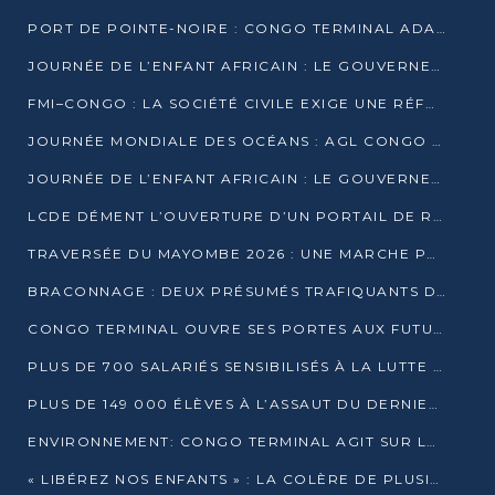
PORT DE POINTE-NOIRE : CONGO TERMINAL ADAPTE SON DRAGAGE AUX SABLES BITUMINEUX
JOURNÉE DE L’ENFANT AFRICAIN : LE GOUVERNEMENT RÉAFFIRME SON ENGAGEMENT POUR L’ACCÈS À L’EAU ET À L’ASSAINISSEMENT
FMI–CONGO : LA SOCIÉTÉ CIVILE EXIGE UNE RÉFORME DE LA FISCALITÉ PÉTROLIÈRE
JOURNÉE MONDIALE DES OCÉANS : AGL CONGO MOBILISE SES COLLABORATEURS POUR LA PRÉSERVATION DE LA BIODIVERSITÉ MARINE
JOURNÉE DE L’ENFANT AFRICAIN : LE GOUVERNEMENT MOBILISÉ POUR L’HYGIÈNE DANS LES ORPHELINATS
LCDE DÉMENT L’OUVERTURE D’UN PORTAIL DE RECRUTEMENT ET APPELLE À LA VIGILANCE
TRAVERSÉE DU MAYOMBE 2026 : UNE MARCHE POUR SENSIBILISER ET DÉPISTER AU DIABÈTE
BRACONNAGE : DEUX PRÉSUMÉS TRAFIQUANTS D’HIPPOPOTAME ÉCROUÉS À BRAZZAVILLE
CONGO TERMINAL OUVRE SES PORTES AUX FUTURS INGÉNIEURS DE L’UCAC-ICAM
PLUS DE 700 SALARIÉS SENSIBILISÉS À LA LUTTE CONTRE LA TUBERCULOSE À CONGO TERMINAL
PLUS DE 149 000 ÉLÈVES À L’ASSAUT DU DERNIER CEPE
ENVIRONNEMENT: CONGO TERMINAL AGIT SUR LE TERRAIN ET FORME LES PLUS JEUNES
« LIBÉREZ NOS ENFANTS » : LA COLÈRE DE PLUSIEURS MÈRES À BRAZZAVILLE CONTRE LA DGSP