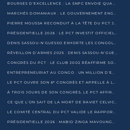
BOURSES D’EXCELLENCE : LA SNPC ENVOIE QUATRE NOUVEAUX TALENTS CONGOLAIS SE FORMER À BAKOU
MARCHÉS DOMANIAUX : LE GOUVERNEMENT ENGAGE LA STRUCTURATION DES TAXES D’ASSAINISSEMENT
PIERRE MOUSSA RECONDUIT À LA TÊTE DU PCT JUSQU’EN 2031
PRÉSIDENTIELLE 2026 : LE PCT INVESTIT OFFICIELLEMENT DENIS SASSOU NGUESSO
DENIS SASSOU-N’GUESSO EXHORTE LES CONGOLAIS À L’UNITÉ ET AU FAIR-PLAY DÉMOCRATIQUE EN 2026
RÉVEILLON D’ARMES 2025 : DENIS SASSOU-N’GUESSO GARANTIT DES ÉLECTIONS 2026 PAISIBLES ET SÉCURISÉES
CONGRÈS DU PCT : LE CLUB 2002 RÉAFFIRME SON SOUTIEN À DENIS SASSOU-N’GUESSO POUR 2026
ENTREPRENEURIAT AU CONGO : UN MILLION D’EUROS POUR FINANCER LES STARTUPS DÈS 2026
LE PCT OUVRE SON 6ᵉ CONGRÈS ET APPELLE À LA CANDIDATURE DE DENIS SASSOU NGUESSO
À TROIS JOURS DE SON CONGRÈS, LE PCT AFFIRME AVOIR ATTEINT TOUS SES OBJECTIFS
CE QUE L’ON SAIT DE LA MORT DE RAVIET CELVIC N’TSIANTSIE
LE COMITÉ CENTRAL DU PCT VALIDE LE RAPPORT DU CONGRÈS ET SOUTIENT DENIS SASSOU N’GUESSO
PRÉSIDENTIELLE 2026 : MABIO ZINGA MAVOUNGOU DÉCLARE SA CANDIDATURE ET CHARGE LE BILAN DU PCT