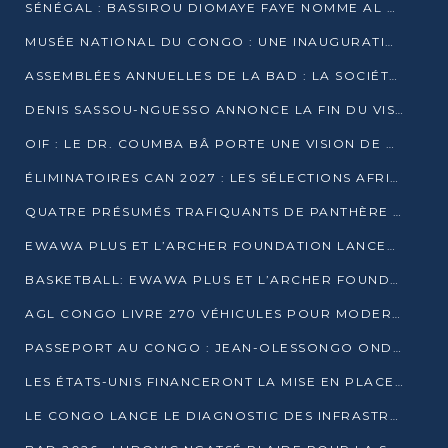
SÉNÉGAL : BASSIROU DIOMAYE FAYE NOMME AL AMINOU LÔ PREMIER MINISTRE
MUSÉE NATIONAL DU CONGO : UNE INAUGURATION PORTEUSE D’ESPOIR POUR LA CULTURE
ASSEMBLÉES ANNUELLES DE LA BAD : LA SOCIÉTÉ CIVILE CONGOLAISE À LA RECHERCHE DE PARTENAIRES POUR SES PROJETS
DENIS SASSOU-NGUESSO ANNONCE LA FIN DU VISA POUR LES AFRICAINS EN 2027
OIF : LE DR. COUMBA BÂ PORTE UNE VISION DE DIALOGUE, DE STABILITÉ ET DE RÉFORME À LA TÊTE
ÉLIMINATOIRES CAN 2027 : LES SÉLECTIONS AFRICAINES CONNAISSENT LEURS ADVERSAIRES
QUATRE PRÉSUMÉS TRAFIQUANTS DE PANTHÈRE ARRÊTÉS À EWO
EWAWA PLUS ET L’ARCHER FOUNDATION LANCENT UN CAMP DE BASKET POUR LES JEUNES À BRAZZAVILLE
BASKETBALL: EWAWA PLUS ET L’ARCHER FOUNDATION LANCENT UN CAMP POUR LES JEUNES
AGL CONGO LIVRE 270 VÉHICULES POUR MODERNISER LE TRANSPORT URBAIN
PASSEPORT AU CONGO : JEAN-OLESSONGO ONDAYE VEUT METTRE FIN AUX LENTEURS ADMINISTRATIVES
LES ÉTATS-UNIS FINANCERONT LA MISE EN PLACE DE JUSQU’À 50 CLINIQUES DE LUTTE CONTRE L’EBOLA
LE CONGO LANCE LE DIAGNOSTIC DES INFRASTRUCTURES SPORTIVES DU COMPLEXE DE KINTÉLÉ