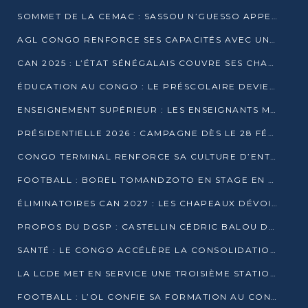
SOMMET DE LA CEMAC : SASSOU N’GUESSO APPELLE À LA VIGILANCE FACE AUX RISQUES ÉCONOMIQUES
AGL CONGO RENFORCE SES CAPACITÉS AVEC UNE GRUE DE 250 TONNES
CAN 2025 : L’ÉTAT SÉNÉGALAIS COUVRE SES CHAMPIONS D’AFRIQUE DE RÉCOMPENSES EXCEPTIONNELLES
ÉDUCATION AU CONGO : LE PRÉSCOLAIRE DEVIENT OBLIGATOIRE, LE BTS CONSACRÉ DIPLÔME D’ÉTAT
ENSEIGNEMENT SUPÉRIEUR : LES ENSEIGNANTS MAINTIENNENT LA GRÈVE ET EXIGENT UN ACCORD ÉCRIT AVEC L’ÉTAT
PRÉSIDENTIELLE 2026 : CAMPAGNE DÈS LE 28 FÉVRIER, SCRUTIN LES 12 ET 15 MARS
CONGO TERMINAL RENFORCE SA CULTURE D’ENTREPRISE AVEC LE PROGRAMME « WIN TOGETHER »
FOOTBALL : BOREL TOMANDZOTO EN STAGE EN ESPAGNE AVEC POLISSYA FC
ÉLIMINATOIRES CAN 2027 : LES CHAPEAUX DÉVOILÉS, LE CONGO FIXÉ SUR SON SORT
PROPOS DU DGSP : CASTELLIN CÉDRIC BALOU DÉNONCE DES PROPOS INTIMIDANTS
SANTÉ : LE CONGO ACCÉLÈRE LA CONSOLIDATION DE L’OFFRE DE SOINS
LA LCDE MET EN SERVICE UNE TROISIÈME STATION D’EAU POTABLE À MFILOU
FOOTBALL : L’OL CONFIE SA FORMATION AU CONGOLAIS CHRISTIAN BASSILA