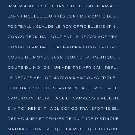
IMMERSION DES ÉTUDIANTS DE L’UCAC-ICAM À CONGO TERMINAL
LAMYR NGUELE ÉLU PRÉSIDENT DU COMITÉ DES MEMBRES D’HONNEUR DU PCT
FOOTBALL : CLAUDE LE ROY OFFICIELLEMENT NOMMÉ SÉLECTIONNEUR DU CONGO
CONGO TERMINAL SOUTIENT LE RECYCLAGE DES DÉCHETS PLASTIQUES À POINTE-NOIRE
CONGO TERMINAL ET RENATURA CONGO POURSUIVENT LEUR COMBAT POUR LA BIODIVERSITÉ
COUPE DU MONDE 2026 : QUAND LA POLITIQUE MENACE L’UNIVERSALITÉ DU FOOTBALL
COUPE DU MONDE : UN ARBITRE AFRICAIN REFUSÉ À L’ENTRÉE DES ÉTATS-UNIS
LE DÉPUTÉ HELLOT MATSON MAMPOUYA FRÔLE LA MORT LORS D’UNE EMBUSCADE DZNS LE POOL
FOOTBALL : LE GOUVERNEMENT AUTORISE LA FECOFOOT À OCCUPER LES COMPLEXES SPORTIFS
CAMEROUN : L’ÉTAT, AGL ET CAMALCO S’ALLIENT POUR UN MÉGA-PROJET FERROVIAIRE
ENVIRONNEMENT : AGL CONGO TRANSFORME SES DÉCHETS EN OUTILS DE FORMATION
DES HOMMES ET FEMMES DE CULTURE DISTINGUÉS POUR LEUR ENGAGEMENT PAR BANTOU CULTURE
MATHIAS DZON CRITIQUE LA POLITIQUE DU GOUVERNEMENT ET ALERTE SUR LA DETTE DU CONGO