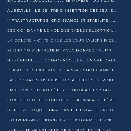
BAD 2026 : LUDOVIC NGATSÉ PLAIDE POUR LA SOUVERAINETÉ FINANCIÈRE AFRICAINE
AUBEVILLE : LE CENTRE D’INSERTION DES JEUNES PRÊT À OUVRIR SES PORTES
INFRASTRUCTURES, CROISSANCE ET STABILITÉ : LA GUINÉE AFFÛTE SES AMBITIONS
E2C CONDAMNE LE VOL DES CÂBLES ÉLECTRIQUES APRÈS UNE VIDÉO VIRALE
LA COLÈRE MONTE CHEZ LES JOURNALIERS D’E2C QUI DÉNONCENT 20 ANS DE PRÉCARITÉ
XI JINPING S’ENTRETIENT AVEC DONALD TRUMP À BEIJING
NUMÉRIQUE : LE CONGO ACCÉLÈRE LA CARTOGRAPHIE DE SES INFRASTRUCTURES DIGITALES
CEMAC : LES EXPERTS DE LA STATISTIQUE APPELLENT À RENFORCER LA SÉCURISATION DES DONNÉES
LA FÉCOTAE SENSIBILISE LES ATHLÈTES DE POINTE-NOIRE À L’HYGIÈNE ALIMENTA
SMIB 2026 : DIX ATHLÈTES CONGOLAIS EN STAGE AU KENYA
FONDS BLEU : LE CONGO ET LE KENYA ACCÉLÈRENT LA MOBILISATION DES FINANCEMENTS
DETTE PUBLIQUE : BRAZZAVILLE ENGAGE UNE OPÉRATION DE RACHAT DE 575 MILLIONS DE DOLLARS
GOUVERNANCE FINANCIÈRE : LA DGPP ET L’ONEC-C VERS UN PARTENARIAT POUR ASSAINIR LES ENTREPRISES PUBLIQUES
CONGO TERMINAL SENSIBILISE SUR LES ENJEUX DE LA SANTÉ MENTALE EN