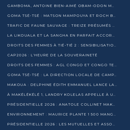
GAMBOMA, ANTOINE BIEN-AIMÉ OBAM-ODON MOBILISE LES 32 148 ÉLECTEURS EN FAVEUR DE DENIS SASSOU NGUESSO
GOMA TSÉ-TSÉ : MATSON MAMPOUYA ET ROCH BREDIN BISSALA NKOUNKOU EN CAMPAGNE DE PROXIMITÉ
TRAFIC DE FAUNE SAUVAGE : TREIZE PRÉSUMÉS TRAFIQUANTS INTERPELLÉS AU CONGO EN 2025
LA LIKOUALA ET LA SANGHA EN PARFAIT ACCORD AVEC LE PROJET DE SOCIÉTÉ DU CANDIDAT DENIS SASSOU-N’GUESSO
DROITS DES FEMMES À TIÉ-TIÉ 2 : SENSIBILISATION ET PÉDAGOGIE SUR LE DROIT DE VOTE
CAP2026 : L’HEURE DE LA SOUVERAINETÉ
DROITS DES FEMMES : AGL CONGO ET CONGO TERMINAL METTENT EN AVANT LE LEADERSHIP FÉMININ
GOMA TSÉ-TSÉ : LA DIRECTION LOCALE DE CAMPAGNE INTENSIFIE LA SENSIBILISATION DANS LES VILLAGES
MAKOUA : DELPHINE ÉDITH EMMANUEL LANCE LA CAMPAGNE POUR DENIS SASSOU-N’GUESSO
À MAKÉLÉKÉLÉ 1, LANDRY KOLELAS APPELLE À UNE MOBILISATION MASSIVE EN FAVEUR DE DENIS SASSOU-N’GUESSO
PRÉSIDENTIELLE 2026 : ANATOLE COLLINET MAKOSSO DÉFEND LE PROJET DE SOCIÉTÉ DE DENIS SASSOU NGUESSO
ENVIRONNEMENT : MAURICE PLANTE 1 500 MANGROVES POUR HONORER WANGARI MAATHAI
PRÉSIDENTIELLE 2026 : LES MUTUELLES ET ASSOCIATIONS S’IMPLIQUENT DANS LA CAMPAGNE ÉLECTORALE À TIÉ-TIÉ 2 (POINTE-NOIRE)