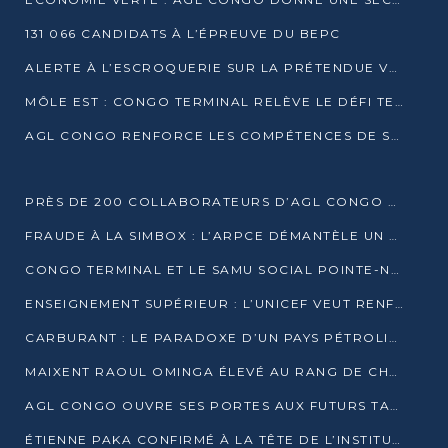
131 066 CANDIDATS À L’ÉPREUVE DU BEPC
ALERTE À L’ESCROQUERIE SUR LA PRÉTENDUE VENTE DE PARCELLES AFAT
MÔLE EST : CONGO TERMINAL RELÈVE LE DÉFI TECHNIQUE DES SABLES BITUMINEUX
AGL CONGO RENFORCE LES COMPÉTENCES DE SES ÉQUIPES AVEC LA CERTIFICATION CACES® R483
PRÈS DE 200 COLLABORATEURS D’AGL CONGO EN FORMATION JUSQU’EN JUILLET
FRAUDE À LA SIMBOX : L’ARPCE DÉMANTÈLE UN RÉSEAU UTILISANT DES CARTES SIM OUGANDAISES
CONGO TERMINAL ET LE SAMU SOCIAL POINTE-NOIRE RENOUVELLENT LEUR PARTENARIAT EN FAVEUR DES JEUNES VULNÉRABLES
ENSEIGNEMENT SUPÉRIEUR : L’UNICEF VEUT RENFORCER LA RECHERCHE SUR LES QUESTIONS DE L’ENFANCE
CARBURANT : LE PARADOXE D’UN PAYS PÉTROLIER CONFRONTÉ À DES PÉNURIES RÉCURRENTES
MAIXENT RAOUL OMINGA ÉLEVÉ AU RANG DE CHEVALIER DE L’ORDRE DE L’AMITIÉ ENTRE LA RUSSIE ET LE CONGO
AGL CONGO OUVRE SES PORTES AUX FUTURS TALENTS DE LA LOGISTIQUE
ÉTIENNE PAKA CONFIRMÉ À LA TÊTE DE L’INSTITUT GÉOGRAPHIQUE NATIONAL