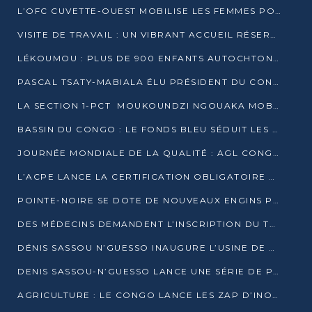
L’OFC CUVETTE-OUEST MOBILISE LES FEMMES POUR ACCUEILLIR LE PRÉSIDENT DE LA RÉPUBLIQUE
VISITE DE TRAVAIL : UN VIBRANT ACCUEIL RÉSERVÉ À DENIS SASSOU-N’GUESSO PAR L’ASSOCIATION « LES AMIS DE WOMO »
LÉKOUMOU : PLUS DE 900 ENFANTS AUTOCHTONES REÇOIVENT DES KITS SCOLAIRES GRÂCE À L’ESPACE OPOKO
PASCAL TSATY-MABIALA ÉLU PRÉSIDENT DU CONSEIL NATIONAL DE L’UPADS
LA SECTION 1-PCT MOUKOUNDZI NGOUAKA MOBILISE 100 000 FCFA POUR LE 6ᵉ CONGRÈS DU PARTI
BASSIN DU CONGO : LE FONDS BLEU SÉDUIT LES BAILLEURS À BELÉM
JOURNÉE MONDIALE DE LA QUALITÉ : AGL CONGO FORME ET SENSIBILISE LES JEUNES TALENTS
L’ACPE LANCE LA CERTIFICATION OBLIGATOIRE DES CONTRATS DE TRAVAIL DES TRANSPORTEURS
POINTE-NOIRE SE DOTE DE NOUVEAUX ENGINS POUR L’ASSAINISSEMENT ET L’ENTRETIEN ROUTIER
DES MÉDECINS DEMANDENT L’INSCRIPTION DU TRAITEMENT DU PIED-BOT DANS LES CURSUS UNIVERSITAIRES
DÉNIS SASSOU N’GUESSO INAUGURE L’USINE DE VALORISATION DU GAZ ASSOCIÉ
DENIS SASSOU-N’GUESSO LANCE UNE SÉRIE DE PROJETS DANS LE KOUILOU
AGRICULTURE : LE CONGO LANCE LES ZAP D’INONI ET YONO