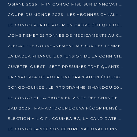
OSIANE 2026 : MTN CONGO MISE SUR L’INNOVATION POUR RELEVER LES DÉFIS AFRICAINS
COUPE DU MONDE 2026 : LES ABONNÉS CANAL+ AU CONGO DÉÇUS À QUELQUES JOURS DU COUP D’ENVOI
LE CONGO PLAIDE POUR UN CADRE ÉTHIQUE DE L’INTELLIGENCE ARTIFICIELLE À DAKAR
L’OMS REMET 25 TONNES DE MÉDICAMENTS AU CONGO POUR RENFORCER LA RIPOSTE AUX ÉPIDÉMIES
ZLECAF : LE GOUVERNEMENT MIS SUR LES FEMMES ENTREPRENEURES
LA BADEA FINANCE L’EXTENSION DE LA CORNICHE SUD DE BRAZZAVILLE
CUVETTE-OUEST : SEPT PRÉSUMÉS TRAFIQUANTS DE FAUNE INTERPELLÉS À EWO ET KELLÉ
LA SNPC PLAIDE POUR UNE TRANSITION ÉCOLOGIQUE PROGRESSIVE
CONGO-GUINÉE : LE PROGRAMME SIMANDOU 2040 AU CŒUR DES ÉCHANGES À LA BAD
LE CONGO ET LA BADEA EN VISITE DES CHANTIERS
BAD 2026 : MAMADI DOUMBOUYA RÉCOMPENSÉ PAR LE TROPHÉE BABACAR NDIAYE À BRAZZAVILLE
ÉLECTION À L’OIF : COUMBA BA, LA CANDIDATE DISCRÈTE QUI BOUSCULE LE JEU DIPLOMATIQUE
LE CONGO LANCE SON CENTRE NATIONAL D’INNOVATION