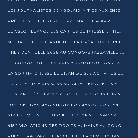
LES JOURNALISTES CONGOLAIS INITIÉS AUX ENJEUX DE L’ÉCONOMIE BLEUE
PRÉSIDENTIELLE 2026 : DAVE MAFOULA APPELLE LES CONGOLAIS À UN « NOUVEAU DÉPART »
LE CSLC RELANCE LES CARTES DE PRESSE ET RECONNAÎT OFFICIELLEMENT LES MÉDIAS EN LIGNE
MÉDIAS : LE CSLC ANNONCE LA CRÉATION D’UN FONDS D’APPUI À LA PRESSE
PRESIDENTIELLE 2026 AU CONGO-BRAZZAVILLE : UN CASTING ÉLARGI
LE CONGO PORTE SA VOIX À COTONOU DANS LA LUTTE CONTRE LA TUBERCULOSE
LA SOPRIM DRESSE LE BILAN DE SES ACTIVITÉS ET FIXE DE NOUVELLES PRIORITÉS
DGMRFE : 16 MOIS SANS SALAIRE, LES AGENTS ÉTOUFFENT DANS LE SILENCE
LE SLAM ÉLÈVE LA VOIX POUR LES DROITS HUMAINS À BRAZZAVILLE
JUSTICE : DES MAGISTRATS FORMÉS AU CONTENTIEUX DE LA PROPRIÉTÉ INTELLECTUELLE
STATISTIQUES : LE PROJET RÉGIONAL HISWACA OFFICIELLEMENT LANCÉ AU CONGO
4182 VIOLATIONS DES DROITS HUMAINS AU CONGO EN 2025 SELON LE CAD
PNLS : BRAZZAVILLE ACCUEILLE LA 2ÈME JOURNÉE SCIENTIFIQUE SUR LE VIH/SIDA