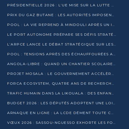
PRÉSIDENTIELLE 2026 : L’UE MISE SUR LA LUTTE CONTRE LA DÉSINFORMATION
PRIX DU GAZ BUTANE : LES AUTORITÉS IMPOSENT LE RESPECT DES PRIX RÉGLEMENTÉS
POOL : LA VIE REPREND À MINDOULI APRÈS UN INCIDENT ARMÉ SUR LA RN1
LE PORT AUTONOME PRÉPARE SES DÉFIS STRATÉGIQUES DE 2026
L’ARPCE LANCE LE DÉBAT STRATÉGIQUE SUR LES DONNÉES, L’IA ET LA FINANCE NUMÉRIQUE AU CONGO
POOL : TENSIONS APRÈS DES ÉCHAUFFOURÉES ARMÉES ENTRE DGSP ET EX-MILICIENS NINJA
ANGOLA-LIBRE : QUAND UN CHANTIER SCOLAIRE DEVIENT LE MIROIR D’UN CONGO EN MOUVEMENT
PROJET MOSALA : LE GOUVERNEMENT ACCÉLÈRE L’INSERTION DES JEUNES EN 2026
FORCA ECOSYSTEM, QUATRE ANS DE RECHERCHE DE TERRAIN AVANT UN LANCEMENT OFFICIEL EN 2026
TRAFIC HUMAIN DANS LA LIKOUALA : DES ENFANTS AUTOCHTONES RÉDUITS AU TRAVAIL FORCÉ
BUDGET 2026 : LES DÉPUTÉS ADOPTENT UNE LOI DES FINANCES DE PLUS DE 2500 MILLIARDS FCFA
ARNAQUE EN LIGNE : LA LCDE DÉMENT TOUTE CAMPAGNE DE RECRUTEMENT
VŒUX 2026 : SASSOU-NGUESSO EXHORTE LES FORCES VIVES À RENFORCER L’UNITÉ