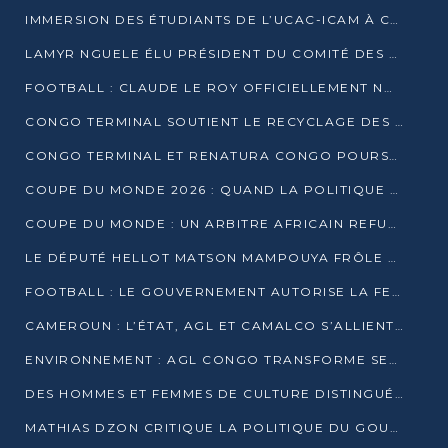
IMMERSION DES ÉTUDIANTS DE L’UCAC-ICAM À CONGO TERMINAL
LAMYR NGUELE ÉLU PRÉSIDENT DU COMITÉ DES MEMBRES D’HONNEUR DU PCT
FOOTBALL : CLAUDE LE ROY OFFICIELLEMENT NOMMÉ SÉLECTIONNEUR DU CONGO
CONGO TERMINAL SOUTIENT LE RECYCLAGE DES DÉCHETS PLASTIQUES À POINTE-NOIRE
CONGO TERMINAL ET RENATURA CONGO POURSUIVENT LEUR COMBAT POUR LA BIODIVERSITÉ
COUPE DU MONDE 2026 : QUAND LA POLITIQUE MENACE L’UNIVERSALITÉ DU FOOTBALL
COUPE DU MONDE : UN ARBITRE AFRICAIN REFUSÉ À L’ENTRÉE DES ÉTATS-UNIS
LE DÉPUTÉ HELLOT MATSON MAMPOUYA FRÔLE LA MORT LORS D’UNE EMBUSCADE DZNS LE POOL
FOOTBALL : LE GOUVERNEMENT AUTORISE LA FECOFOOT À OCCUPER LES COMPLEXES SPORTIFS
CAMEROUN : L’ÉTAT, AGL ET CAMALCO S’ALLIENT POUR UN MÉGA-PROJET FERROVIAIRE
ENVIRONNEMENT : AGL CONGO TRANSFORME SES DÉCHETS EN OUTILS DE FORMATION
DES HOMMES ET FEMMES DE CULTURE DISTINGUÉS POUR LEUR ENGAGEMENT PAR BANTOU CULTURE
MATHIAS DZON CRITIQUE LA POLITIQUE DU GOUVERNEMENT ET ALERTE SUR LA DETTE DU CONGO