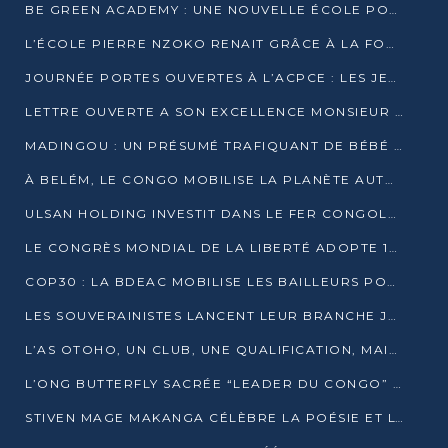
BE GREEN ACADEMY : UNE NOUVELLE ÉCOLE POUR LES MÉTIERS DE L’ÉCOLOGIE À POINTE-NOIRE
L’ÉCOLE PIERRE NZOKO RENAIT GRÂCE À LA FONDATION MUCODEC
JOURNÉE PORTES OUVERTES À L’ACPCE : LES JEUNES EN IMMERSION DANS L’ENTREPRISE
LETTRE OUVERTE A SON EXCELLENCE MONSIEUR DENIS SASSOU NGUESSO, PRESIDENT DE LAREPUBLIQUE DU CONGO
MADINGOU : UN PRÉSUMÉ TRAFIQUANT DE BÉBÉ CHIMPANZÉ FIXÉ SUR SON SORT LE 20 NOVEMBRE
À BELÉM, LE CONGO MOBILISE LA PLANÈTE AUTOUR DU FONDS BLEU POUR LE BASSIN DU CONGO
ULSAN HOLDING INVESTIT DANS LE FER CONGOLAIS
LE CONGRÈS MONDIAL DE LA LIBERTÉ ADOPTE 14 RÉSOLUTIONS HISTORIQUES
COP30 : LA BDEAC MOBILISE LES BAILLEURS POUR LE FONDS BLEU DU BASSIN DU CONGO
LES SOUVERAINISTES LANCENT LEUR BRANCHE JEUNE À BRAZZAVILLE
L’AS OTOHO, UN CLUB, UNE QUALIFICATION, MAIS ENCORE DES DOUTES
L’ONG BUTTERFLY SACRÉE “LEADER DU CONGO” AU PRIX D’EXCELLENCE 2025
STIVEN MAGE MAKANGA CÉLÈBRE LA POÉSIE ET L’HUMAIN AVEC SON RECUEIL “HECTARE”