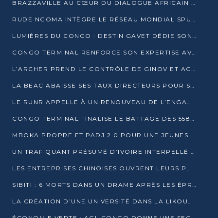
BRAZZAVILLE AU CŒUR DU DIALOGUE AFRICAIN SUR LES OBJECTIFS DE DÉVELOPPEMENT DURABLE
RUDE NGOMA INTÈGRE LE RÉSEAU MONDIAL SPUTNIK PRO APRÈS UNE FORMATION À MOSCOU
LUMIÈRES DU CONGO : DESTIN GAVET DÉDIE SON PRIX À L’UNITÉ NATIONALE ET À LA JEUNESSE
CONGO TERMINAL RENFORCE SON EXPERTISE AVEC NEUF NOUVEAUX FORMATEURS EN ENGINS PORTUAIRES
L’ARCHER PREND LE CONTRÔLE DE GINOV ET ACCÉLÈRE SON VIRAGE NUMÉRIQUE
LA BEAC ABAISSE SES TAUX DIRECTEURS POUR SOUTENIR LA CROISSANCE EN ZONE CEMAC
LE RUNR APPELLE À UN RENOUVEAU DE L’ENGAGEMENT MILITANT
CONGO TERMINAL FINALISE LE BATTAGE DES 558 PIEUX DU FUTUR QUAI DU MÔLE EST
MBOKA PROPRE ET PADJ 2.0 POUR UNE JEUNESSE PLUS AUTONOME
UN TRAFIQUANT PRÉSUMÉ D’IVOIRE INTERPELLÉ À DOLISIE
LES ENTREPRISES CHINOISES OUVRENT LEURS PORTES AUX JEUNES DIPLÔMÉS
SIBITI : 6 MORTS DANS UN DRAME APRÈS LES ÉPREUVES DU BEPC
LA CRÉATION D’UNE UNIVERSITÉ DANS LA LIKOUALA AU CŒUR D’UNE RÉFLEXION NATIONALE
ÉCONOMIE VERTE : AGL CONGO DONNE UNE SECONDE VIE À SES DÉCHETS INDUSTRIELS