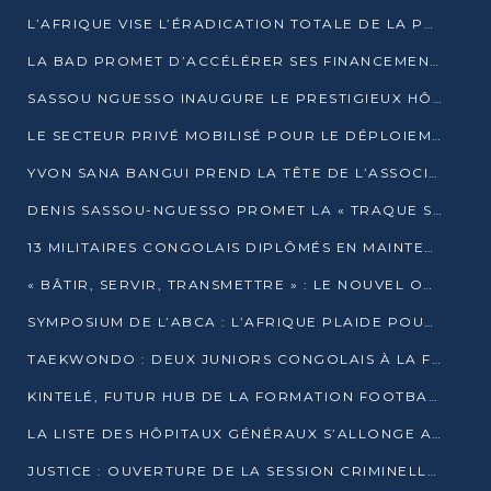
L’AFRIQUE VISE L’ÉRADICATION TOTALE DE LA POLIOMYÉLITE D’ICI 2026
LA BAD PROMET D’ACCÉLÉRER SES FINANCEMENTS AVEC LE MINISTÈRE DE L’ASSAINISSEMENT
SASSOU NGUESSO INAUGURE LE PRESTIGIEUX HÔTEL KEMPINSKI BRAZZAVILLE
LE SECTEUR PRIVÉ MOBILISÉ POUR LE DÉPLOIEMENT DE 19 MINI-CENTRALES SOLAIRES
YVON SANA BANGUI PREND LA TÊTE DE L’ASSOCIATION DES BANQUES CENTRALES AFRICAINES
DENIS SASSOU-NGUESSO PROMET LA « TRAQUE SANS RELÂCHE » DU GRAND BANDITISME
13 MILITAIRES CONGOLAIS DIPLÔMÉS EN MAINTENANCE INDUSTRIELLE APRÈS TROIS ANS DE FORMATION À L’UNIVERSITÉ MARIEN-NGOUABI
« BÂTIR, SERVIR, TRANSMETTRE » : LE NOUVEL OUVRAGE QUI INTERPELLE LES COLLECTIVITÉS
SYMPOSIUM DE L’ABCA : L’AFRIQUE PLAIDE POUR UN FINANCEMENT CLIMATIQUE ÉQUITABLE
TAEKWONDO : DEUX JUNIORS CONGOLAIS À LA FINALE D’OPEN SYRIES 2025 À ABIDJAN
KINTELÉ, FUTUR HUB DE LA FORMATION FOOTBALLISTIQUE AFRICAINE ?
LA LISTE DES HÔPITAUX GÉNÉRAUX S’ALLONGE AU CONGO
JUSTICE : OUVERTURE DE LA SESSION CRIMINELLE À BRAZZAVILLE AVEC 52 DOSSIERS AU RÔLE