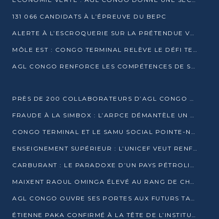
131 066 CANDIDATS À L’ÉPREUVE DU BEPC
ALERTE À L’ESCROQUERIE SUR LA PRÉTENDUE VENTE DE PARCELLES AFAT
MÔLE EST : CONGO TERMINAL RELÈVE LE DÉFI TECHNIQUE DES SABLES BITUMINEUX
AGL CONGO RENFORCE LES COMPÉTENCES DE SES ÉQUIPES AVEC LA CERTIFICATION CACES® R483
PRÈS DE 200 COLLABORATEURS D’AGL CONGO EN FORMATION JUSQU’EN JUILLET
FRAUDE À LA SIMBOX : L’ARPCE DÉMANTÈLE UN RÉSEAU UTILISANT DES CARTES SIM OUGANDAISES
CONGO TERMINAL ET LE SAMU SOCIAL POINTE-NOIRE RENOUVELLENT LEUR PARTENARIAT EN FAVEUR DES JEUNES VULNÉRABLES
ENSEIGNEMENT SUPÉRIEUR : L’UNICEF VEUT RENFORCER LA RECHERCHE SUR LES QUESTIONS DE L’ENFANCE
CARBURANT : LE PARADOXE D’UN PAYS PÉTROLIER CONFRONTÉ À DES PÉNURIES RÉCURRENTES
MAIXENT RAOUL OMINGA ÉLEVÉ AU RANG DE CHEVALIER DE L’ORDRE DE L’AMITIÉ ENTRE LA RUSSIE ET LE CONGO
AGL CONGO OUVRE SES PORTES AUX FUTURS TALENTS DE LA LOGISTIQUE
ÉTIENNE PAKA CONFIRMÉ À LA TÊTE DE L’INSTITUT GÉOGRAPHIQUE NATIONAL