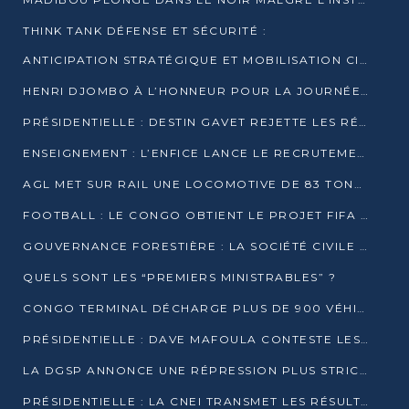
THINK TANK DÉFENSE ET SÉCURITÉ :
ANTICIPATION STRATÉGIQUE ET MOBILISATION CITOYENNE POUR NOTRE SOUVERAINETÉ NATIONALE
HENRI DJOMBO À L’HONNEUR POUR LA JOURNÉE MONDIALE DU THÉÂTRE
PRÉSIDENTIELLE : DESTIN GAVET REJETTE LES RÉSULTATS ET APPELLE À UN DIALOGUE NATIONAL
ENSEIGNEMENT : L’ENFICE LANCE LE RECRUTEMENT DE SA PREMIÈRE PROMOTION DE PROFESSEURS DES ÉCOLES
AGL MET SUR RAIL UNE LOCOMOTIVE DE 83 TONNES À POINTE-NOIRE
FOOTBALL : LE CONGO OBTIENT LE PROJET FIFA ARENA POUR SES 15 DÉPARTEMENTS
GOUVERNANCE FORESTIÈRE : LA SOCIÉTÉ CIVILE CONGOLAISE AFFICHE SES PRIORITÉS POUR 2026
QUELS SONT LES “PREMIERS MINISTRABLES” ?
CONGO TERMINAL DÉCHARGE PLUS DE 900 VÉHICULES EN QUELQUES HEURES
PRÉSIDENTIELLE : DAVE MAFOULA CONTESTE LES RÉSULTATS PROVISOIRES
LA DGSP ANNONCE UNE RÉPRESSION PLUS STRICTE CONTRE LES MOTO-TAXIS
PRÉSIDENTIELLE : LA CNEI TRANSMET LES RÉSULTATS PROVISOIRES À LA COUR CONSTITUTIONNELLE