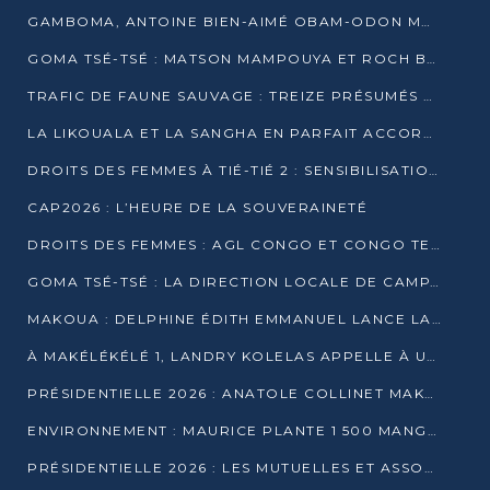
GAMBOMA, ANTOINE BIEN-AIMÉ OBAM-ODON MOBILISE LES 32 148 ÉLECTEURS EN FAVEUR DE DENIS SASSOU NGUESSO
GOMA TSÉ-TSÉ : MATSON MAMPOUYA ET ROCH BREDIN BISSALA NKOUNKOU EN CAMPAGNE DE PROXIMITÉ
TRAFIC DE FAUNE SAUVAGE : TREIZE PRÉSUMÉS TRAFIQUANTS INTERPELLÉS AU CONGO EN 2025
LA LIKOUALA ET LA SANGHA EN PARFAIT ACCORD AVEC LE PROJET DE SOCIÉTÉ DU CANDIDAT DENIS SASSOU-N’GUESSO
DROITS DES FEMMES À TIÉ-TIÉ 2 : SENSIBILISATION ET PÉDAGOGIE SUR LE DROIT DE VOTE
CAP2026 : L’HEURE DE LA SOUVERAINETÉ
DROITS DES FEMMES : AGL CONGO ET CONGO TERMINAL METTENT EN AVANT LE LEADERSHIP FÉMININ
GOMA TSÉ-TSÉ : LA DIRECTION LOCALE DE CAMPAGNE INTENSIFIE LA SENSIBILISATION DANS LES VILLAGES
MAKOUA : DELPHINE ÉDITH EMMANUEL LANCE LA CAMPAGNE POUR DENIS SASSOU-N’GUESSO
À MAKÉLÉKÉLÉ 1, LANDRY KOLELAS APPELLE À UNE MOBILISATION MASSIVE EN FAVEUR DE DENIS SASSOU-N’GUESSO
PRÉSIDENTIELLE 2026 : ANATOLE COLLINET MAKOSSO DÉFEND LE PROJET DE SOCIÉTÉ DE DENIS SASSOU NGUESSO
ENVIRONNEMENT : MAURICE PLANTE 1 500 MANGROVES POUR HONORER WANGARI MAATHAI
PRÉSIDENTIELLE 2026 : LES MUTUELLES ET ASSOCIATIONS S’IMPLIQUENT DANS LA CAMPAGNE ÉLECTORALE À TIÉ-TIÉ 2 (POINTE-NOIRE)