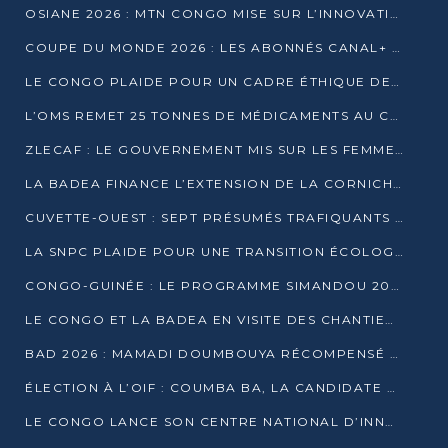
OSIANE 2026 : MTN CONGO MISE SUR L’INNOVATION POUR RELEVER LES DÉFIS AFRICAINS
COUPE DU MONDE 2026 : LES ABONNÉS CANAL+ AU CONGO DÉÇUS À QUELQUES JOURS DU COUP D’ENVOI
LE CONGO PLAIDE POUR UN CADRE ÉTHIQUE DE L’INTELLIGENCE ARTIFICIELLE À DAKAR
L’OMS REMET 25 TONNES DE MÉDICAMENTS AU CONGO POUR RENFORCER LA RIPOSTE AUX ÉPIDÉMIES
ZLECAF : LE GOUVERNEMENT MIS SUR LES FEMMES ENTREPRENEURES
LA BADEA FINANCE L’EXTENSION DE LA CORNICHE SUD DE BRAZZAVILLE
CUVETTE-OUEST : SEPT PRÉSUMÉS TRAFIQUANTS DE FAUNE INTERPELLÉS À EWO ET KELLÉ
LA SNPC PLAIDE POUR UNE TRANSITION ÉCOLOGIQUE PROGRESSIVE
CONGO-GUINÉE : LE PROGRAMME SIMANDOU 2040 AU CŒUR DES ÉCHANGES À LA BAD
LE CONGO ET LA BADEA EN VISITE DES CHANTIERS
BAD 2026 : MAMADI DOUMBOUYA RÉCOMPENSÉ PAR LE TROPHÉE BABACAR NDIAYE À BRAZZAVILLE
ÉLECTION À L’OIF : COUMBA BA, LA CANDIDATE DISCRÈTE QUI BOUSCULE LE JEU DIPLOMATIQUE
LE CONGO LANCE SON CENTRE NATIONAL D’INNOVATION