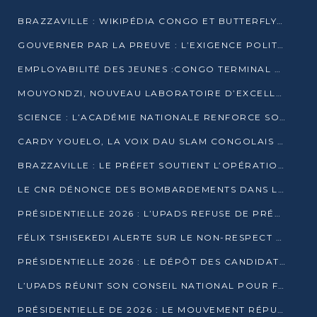
BRAZZAVILLE : WIKIPÉDIA CONGO ET BUTTERFLY SCELLENT UN PARTENARIAT POUR STRUCTURER LE BÉNÉVOLAT NUMÉRIQUE
GOUVERNER PAR LA PREUVE : L’EXIGENCE POLITIQUE DU XXIᵉ SIÈCLE
EMPLOYABILITÉ DES JEUNES :CONGO TERMINAL S’ALLIE À L’ESCIC POUR RAPPROCHER L’ÉCOLE DU TERRAIN
MOUYONDZI, NOUVEAU LABORATOIRE D’EXCELLENCE PÉDAGOGIQUE AVEC L’ENFICE
SCIENCE : L’ACADÉMIE NATIONALE RENFORCE SON ÉQUIPE ET TRACE SA FEUILLE DE ROUTE 2026
CARDY YOUELO, LA VOIX DAU SLAM CONGOLAIS QUI INTERPELLE LE MONDE
BRAZZAVILLE : LE PRÉFET SOUTIENT L’OPÉRATION « ZÉRO KULUNA » ET APPELLE À LA VIGILANCE CITOYENNE
LE CNR DÉNONCE DES BOMBARDEMENTS DANS LE POOL ET ACCUSE LE GOUVERNEMENT
PRÉSIDENTIELLE 2026 : L’UPADS REFUSE DE PRÉSENTER UN CANDIDAT ET DÉNONCE UN PROCESSUS NON CRÉDIBLE
FÉLIX TSHISEKEDI ALERTE SUR LE NON-RESPECT DES ENGAGEMENTS DE PAIX APRÈS SA RENCONTRE AVEC D. SASSOU-NGUESSO
PRÉSIDENTIELLE 2026 : LE DÉPÔT DES CANDIDATURES OUVERT DU 29 JANVIER AU 12 FÉVRIER
L’UPADS RÉUNIT SON CONSEIL NATIONAL POUR FIXER SA LIGNE POLITIQUE À DEUX MOIS DE LA PRÉSIDENTIELLE
PRÉSIDENTIELLE DE 2026 : LE MOUVEMENT RÉPUBLICAIN DÉNONCE UNE CONVOCATION ÉLECTORALE « OPAQUE ET PRÉCIPITÉE »