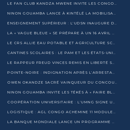
LE FAN CLUB KANDZA MWENE INVITE LES CONGOLAIS À UNE FORTE AFFLUENCE AU STADE DE KINTÉLÉ
NINON GOUAMBA LANCE À KINTÉLÉ LA MOBILISATION POUR L’INVESTITURE DR DSN
ENSEIGNEMENT SUPÉRIEUR : L’UDSN INAUGURE DES LABORATOIRES POUR BOOSTER LA FORMATION PRATIQUE
LA « VAGUE BLEUE » SE PRÉPARE À UN 16 AVRIL HISTORIQUE
LE CRS ALLIE EAU POTABLE ET AGRICULTURE SCOLAIRE AU CŒUR DE LA TRANSFORMATION DES ÉCOLES RURALES
CANTINES SCOLAIRES : LE PAM ET LES ÉTATS-UNIS AU CONTACT DES ÉCOLIERS DE KINKALA
LE RAPPEUR FREUD VINCES REMIS EN LIBERTÉ SOUS PRESSION MÉDIATIQUE
POINTE-NOIRE : INDIGNATION APRÈS L’ARRESTATION DU RAPPEUR FREUD VINCES
OWEN OKANDZE SACRÉ VAINQUEUR DU CONCOURS SLAM POUR LA VIE
NINON GOUAMBA INVITE LES TÉKÉS À « FAIRE BLOC » POUR PESER DANS LE DÉBAT NATIONAL
COOPÉRATION UNIVERSITAIRE : L’UMNG SIGNE UN ACCORD STRATÉGIQUE AVEC L’UNIVERSITÉ HAINAN EN CHINE
LOGISTIQUE : AGL CONGO ACHEMINE 11 MODULES GÉANTS JUSQU’À BRAZZAVILLE
LA BANQUE MONDIALE LANCE UN PROGRAMME DE 394 MILLIONS DE DOLLARS POUR LE BASSIN DU CONGO