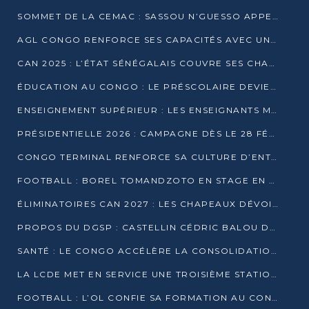
SOMMET DE LA CEMAC : SASSOU N’GUESSO APPELLE À LA VIGILANCE FACE AUX RISQUES ÉCONOMIQUES
AGL CONGO RENFORCE SES CAPACITÉS AVEC UNE GRUE DE 250 TONNES
CAN 2025 : L’ÉTAT SÉNÉGALAIS COUVRE SES CHAMPIONS D’AFRIQUE DE RÉCOMPENSES EXCEPTIONNELLES
ÉDUCATION AU CONGO : LE PRÉSCOLAIRE DEVIENT OBLIGATOIRE, LE BTS CONSACRÉ DIPLÔME D’ÉTAT
ENSEIGNEMENT SUPÉRIEUR : LES ENSEIGNANTS MAINTIENNENT LA GRÈVE ET EXIGENT UN ACCORD ÉCRIT AVEC L’ÉTAT
PRÉSIDENTIELLE 2026 : CAMPAGNE DÈS LE 28 FÉVRIER, SCRUTIN LES 12 ET 15 MARS
CONGO TERMINAL RENFORCE SA CULTURE D’ENTREPRISE AVEC LE PROGRAMME « WIN TOGETHER »
FOOTBALL : BOREL TOMANDZOTO EN STAGE EN ESPAGNE AVEC POLISSYA FC
ÉLIMINATOIRES CAN 2027 : LES CHAPEAUX DÉVOILÉS, LE CONGO FIXÉ SUR SON SORT
PROPOS DU DGSP : CASTELLIN CÉDRIC BALOU DÉNONCE DES PROPOS INTIMIDANTS
SANTÉ : LE CONGO ACCÉLÈRE LA CONSOLIDATION DE L’OFFRE DE SOINS
LA LCDE MET EN SERVICE UNE TROISIÈME STATION D’EAU POTABLE À MFILOU
FOOTBALL : L’OL CONFIE SA FORMATION AU CONGOLAIS CHRISTIAN BASSILA