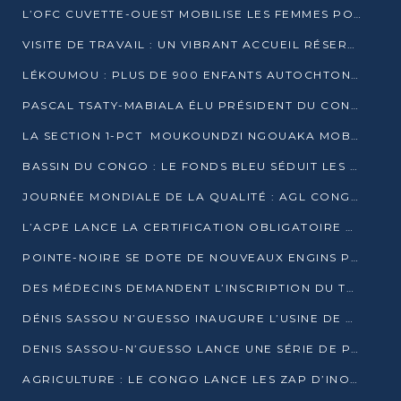
L’OFC CUVETTE-OUEST MOBILISE LES FEMMES POUR ACCUEILLIR LE PRÉSIDENT DE LA RÉPUBLIQUE
VISITE DE TRAVAIL : UN VIBRANT ACCUEIL RÉSERVÉ À DENIS SASSOU-N’GUESSO PAR L’ASSOCIATION « LES AMIS DE WOMO »
LÉKOUMOU : PLUS DE 900 ENFANTS AUTOCHTONES REÇOIVENT DES KITS SCOLAIRES GRÂCE À L’ESPACE OPOKO
PASCAL TSATY-MABIALA ÉLU PRÉSIDENT DU CONSEIL NATIONAL DE L’UPADS
LA SECTION 1-PCT MOUKOUNDZI NGOUAKA MOBILISE 100 000 FCFA POUR LE 6ᵉ CONGRÈS DU PARTI
BASSIN DU CONGO : LE FONDS BLEU SÉDUIT LES BAILLEURS À BELÉM
JOURNÉE MONDIALE DE LA QUALITÉ : AGL CONGO FORME ET SENSIBILISE LES JEUNES TALENTS
L’ACPE LANCE LA CERTIFICATION OBLIGATOIRE DES CONTRATS DE TRAVAIL DES TRANSPORTEURS
POINTE-NOIRE SE DOTE DE NOUVEAUX ENGINS POUR L’ASSAINISSEMENT ET L’ENTRETIEN ROUTIER
DES MÉDECINS DEMANDENT L’INSCRIPTION DU TRAITEMENT DU PIED-BOT DANS LES CURSUS UNIVERSITAIRES
DÉNIS SASSOU N’GUESSO INAUGURE L’USINE DE VALORISATION DU GAZ ASSOCIÉ
DENIS SASSOU-N’GUESSO LANCE UNE SÉRIE DE PROJETS DANS LE KOUILOU
AGRICULTURE : LE CONGO LANCE LES ZAP D’INONI ET YONO