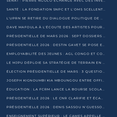
SÉNAT : PIERRE NGOLO ÉCHANGE AVEC DES INVESTISSEURS DU NUMÉRIQUE
SANTÉ : LA FONDATION SNPC ET L’OMS SCELLENT UN PARTENARIAT STRATÉGIQUE DE TROIS ANS
L’UPRN SE RETIRE DU DIALOGUE POLITIQUE DE DJAMBALA : TENSIONS DANS LE PRÉ-ÉLECTORAL CONGOLAIS
DAVE MAFOULA À L’ÉCOUTE DES ARTISTES POUR REDÉFINIR SA POLITIQUE CULTURELLE
PRÉSIDENTIELLE DE MARS 2026 : SEPT DOSSIERS DE CANDIDATURE ENREGISTRÉS À LA CLÔTURE DES DÉPÔTS
PRÉSIDENTIELLE 2026 : DESTIN GAVET SE POSE EN CANDIDAT DU « RAS-LE-BOL »
EMPLOYABILITÉ DES JEUNES : AGL CONGO ET CONGO TERMINAL S’ALLIENT À UCAC-ICAM
LE MJPU DÉPLOIE SA STRATÉGIE DE TERRAIN EN FAVEUR DE DSN
ÉLECTION PRÉSIDENTIELLE DE MARS : 3 QUESTIONS À UN EXPERT CONGOLAIS DE LA CYBERSÉCURITÉ
JOSEPH KIGNOUMBI KIA MBOUNGOU ENTRE OFFICIELLEMENT EN COURSE POUR LA PRÉSIDENTIELLE
ÉDUCATION : LA FCRM LANCE LA BOURSE SCOLAIRE FRANCINE-NTOUMI POUR PROMOUVOIR LES FILIÈRES SCIENTIFIQUES
PRÉSIDENTIELLE 2026 : LE CNR CLARIFIE ET ÉCARTE LA CANDIDATURE DU PASTEUR NTUMI
PRÉSIDENTIELLE 2026 : DENIS SASSOU N’GUESSO ANNONCE OFFICIELLEMENT SA CANDIDATURE
ENSEIGNEMENT SUPÉRIEUR : LE CAMES APPELLE À UNE UNIVERSITÉ AFRICAINE AXÉE SUR L’EMPLOYABILITÉ