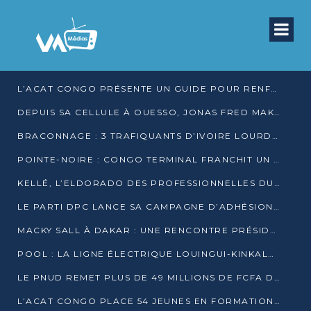
L’ACAT CONGO PRÉSENTE UN GUIDE POUR RENFORCER LES GARANTIES JUDICIAIRES EN GARDE À VUE
DEPUIS SA CELLULE À OUESSO, JONAS FRED MAKITA DÉNONCE CE QU’IL QUALIFIE DE DÉNI DE JUSTICE
BRACONNAGE : 3 TRAFIQUANTS D’IVOIRE LOURDEMENT CONDAMNÉS À DJAMBALA
POINTE-NOIRE : CONGO TERMINAL FRANCHIT UN CAP HISTORIQUE AVEC 99 MOUVEMENTS/HEURE
KELLÉ, L’ELDORADO DES PROFESSIONNELLES DU SEXE
LE PARTI DPC LANCE SA CAMPAGNE D’ADHÉSIONS ET VEUT STRUCTURER SA PRÉSENCE DANS LES 15 DÉPARTEMENTS
MACKY SALL À DAKAR : UNE RENCONTRE PRÉSIDENTIELLE QUI DIVISE L’OPINION SÉNÉGALAISE
POOL : LA LIGNE ÉLECTRIQUE LOUINGUI-KINKALA-BOKO MISE EN SERVICE
LE PNUD REMET PLUS DE 49 MILLIONS DE FCFA D’ÉQUIPEMENTS POUR ACCÉLÉRER LA NUMÉRISATION DU SYSTÈME DE SANTÉ
L’ACAT CONGO PLACE 54 JEUNES EN FORMATION PROFESSIONNELLE