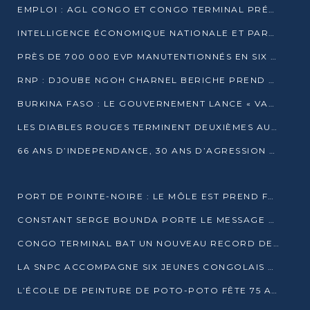
EMPLOI : AGL CONGO ET CONGO TERMINAL PRÉSÉLECTIONNENT PLUS DE 70 JEUNES À POINTE-NOIRE
INTELLIGENCE ÉCONOMIQUE NATIONALE ET PARTENARIATS INTERNATIONAUX : VERS UNE DOCTRINE SOUVERAINE DE SÉCURITÉ ÉCONOMIQUE
PRÈS DE 700 000 EVP MANUTENTIONNÉS EN SIX MOIS PAR CONGO TERMINAL
RNP : DJOUBE NGOH CHARNEL BERICHE PREND LES RÊNES DU PARTI
BURKINA FASO : LE GOUVERNEMENT LANCE « VACANCES UTILES 2026 » POUR FORMER LES ÉLÈVES À 15 MÉTIERS
LES DIABLES ROUGES TERMINENT DEUXIÈMES AU CHAMPIONNAT D’AFRIQUE ZONE 3
66 ANS D’INDEPENDANCE, 30 ANS D’AGRESSION RWAN DAISE : 4 PRESIDENCES, UN ECHEC COLLECTIF
PORT DE POINTE-NOIRE : LE MÔLE EST PREND FORME ET VISE LES GÉANTS DES MERS
CONSTANT SERGE BOUNDA PORTE LE MESSAGE DE COMPASSION DE DENIS SASSOU NGUESSO EN IRAN
CONGO TERMINAL BAT UN NOUVEAU RECORD DE PRODUCTIVITÉ AU PORT DE POINTE-NOIRE
LA SNPC ACCOMPAGNE SIX JEUNES CONGOLAIS AUX OLYMPIADES PANAFRICAINES DE MATHÉMATIQUES
L’ÉCOLE DE PEINTURE DE POTO-POTO FÊTE 75 ANS AU SERVICE DE L’ART CONGOLAIS