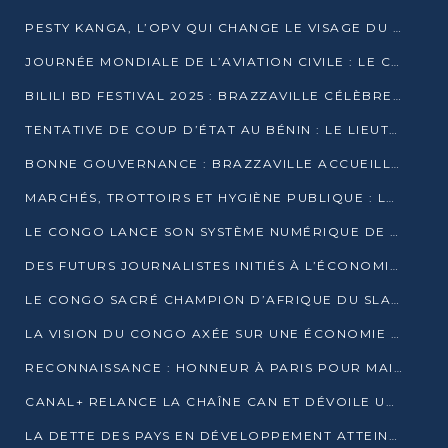
PESTY KANGA, L’OPV QUI CHANGE LE VISAGE DU REPORTAGE AU CONGO
JOURNÉE MONDIALE DE L’AVIATION CIVILE : LE CONGO MISE SUR L’INNOVATION ET LA SÉCURITÉ
BILILI BD FESTIVAL 2025 : BRAZZAVILLE CÉLÈBRE DIX ANS DE CRÉATION GRAPHIQUE AFRICAINE
TENTATIVE DE COUP D’ÉTAT AU BÉNIN : LE LIEUTENANT-COLONEL TIGRI S’AUTOPROCLAME CHEF D’UN COMITÉ MILITAIRE
BONNE GOUVERNANCE : BRAZZAVILLE ACCUEILLE LES PREMIÈRES JOURNÉES CONGOLAISES DE L’ÉVALUATION
MARCHÉS, TROTTOIRS ET HYGIÈNE PUBLIQUE : LE GOUVERNEMENT DURCIT LE TON
LE CONGO LANCE SON SYSTÈME NUMÉRIQUE DE VÉRIFICATION DU BOIS
DES FUTURS JOURNALISTES INITIÉS À L’ÉCONOMIE BLEUE DURABLE
LE CONGO SACRÉ CHAMPION D’AFRIQUE DU SLAM 2025
LA VISION DU CONGO AXÉE SUR UNE ÉCONOMIE BAS CARBONE AU RENDEZ-VOUS DE MONACO 2025
RECONNAISSANCE : HONNEUR À PARIS POUR MAIXENT RAOUL OMINGA
CANAL+ RELANCE LA CHAÎNE CAN ET DÉVOILE UNE OFFRE EXCEPTIONNELLE POUR DÉCEMBRE
LA DETTE DES PAYS EN DÉVELOPPEMENT ATTEINT UN SOMMET HISTORIQUE ENTRE 2022 ET 2024