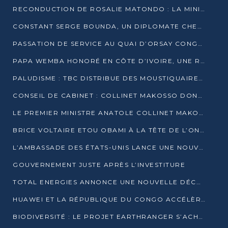
RECONDUCTION DE ROSALIE MATONDO : LA MINISTRE PROMET D’ACCÉLÉRER LE TRAITEMENT DES DOSSIERS ET DE RELEVER DE NOUVEAUX DÉFIS
CONSTANT SERGE BOUNDA, UN DIPLOMATE CHEVRONNÉ AUX COMMANDES DES AFFAIRES ÉTRANGÈRES
PASSATION DE SERVICE AU QUAI D’ORSAY CONGOLAIS : GAKOSSO PASSE LE FLAMBEAU À BOUNDA
PAPA WEMBA HONORÉ EN CÔTE D’IVOIRE, UNE RUE PORTE DÉSORMAIS SON NOM
PALUDISME : TBC DISTRIBUE DES MOUSTIQUAIRES DANS DEUX CSI DE BRAZZAVILLE
CONSEIL DE CABINET : COLLINET MAKOSSO DONNE SES DERNIÈRES ORIENTATIONS
LE PREMIER MINISTRE ANATOLE COLLINET MAKOSSO DÉMISSIONNE AVEC SON GOUVERNEMENT
BRICE VOLTAIRE ETOU OBAMI À LA TÊTE DE L’ONEC-C POUR TROIS ANS
L’AMBASSADE DES ÉTATS-UNIS LANCE UNE NOUVELLE COHORTE DU PROGRAMME ACCESS MICRO-SCHOLARSHIP
GOUVERNEMENT JUSTE APRÈS L’INVESTITURE
TOTAL ENERGIES ANNONCE UNE NOUVELLE DÉCOUVERTE D’HYDROCARBURES SUR LE PERMIS MOHO AU LARGE DU CONGO
HUAWEI ET LA RÉPUBLIQUE DU CONGO ACCÉLÈRENT LEUR PARTENARIAT
BIODIVERSITÉ : LE PROJET EARTHRANGER S’ACHÈVE, MAIS LES DÉFIS DEMEURENT