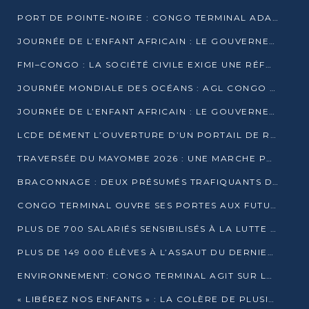
PORT DE POINTE-NOIRE : CONGO TERMINAL ADAPTE SON DRAGAGE AUX SABLES BITUMINEUX
JOURNÉE DE L’ENFANT AFRICAIN : LE GOUVERNEMENT RÉAFFIRME SON ENGAGEMENT POUR L’ACCÈS À L’EAU ET À L’ASSAINISSEMENT
FMI–CONGO : LA SOCIÉTÉ CIVILE EXIGE UNE RÉFORME DE LA FISCALITÉ PÉTROLIÈRE
JOURNÉE MONDIALE DES OCÉANS : AGL CONGO MOBILISE SES COLLABORATEURS POUR LA PRÉSERVATION DE LA BIODIVERSITÉ MARINE
JOURNÉE DE L’ENFANT AFRICAIN : LE GOUVERNEMENT MOBILISÉ POUR L’HYGIÈNE DANS LES ORPHELINATS
LCDE DÉMENT L’OUVERTURE D’UN PORTAIL DE RECRUTEMENT ET APPELLE À LA VIGILANCE
TRAVERSÉE DU MAYOMBE 2026 : UNE MARCHE POUR SENSIBILISER ET DÉPISTER AU DIABÈTE
BRACONNAGE : DEUX PRÉSUMÉS TRAFIQUANTS D’HIPPOPOTAME ÉCROUÉS À BRAZZAVILLE
CONGO TERMINAL OUVRE SES PORTES AUX FUTURS INGÉNIEURS DE L’UCAC-ICAM
PLUS DE 700 SALARIÉS SENSIBILISÉS À LA LUTTE CONTRE LA TUBERCULOSE À CONGO TERMINAL
PLUS DE 149 000 ÉLÈVES À L’ASSAUT DU DERNIER CEPE
ENVIRONNEMENT: CONGO TERMINAL AGIT SUR LE TERRAIN ET FORME LES PLUS JEUNES
« LIBÉREZ NOS ENFANTS » : LA COLÈRE DE PLUSIEURS MÈRES À BRAZZAVILLE CONTRE LA DGSP