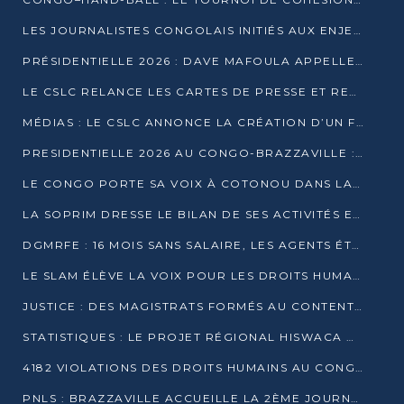
LES JOURNALISTES CONGOLAIS INITIÉS AUX ENJEUX DE L’ÉCONOMIE BLEUE
PRÉSIDENTIELLE 2026 : DAVE MAFOULA APPELLE LES CONGOLAIS À UN « NOUVEAU DÉPART »
LE CSLC RELANCE LES CARTES DE PRESSE ET RECONNAÎT OFFICIELLEMENT LES MÉDIAS EN LIGNE
MÉDIAS : LE CSLC ANNONCE LA CRÉATION D’UN FONDS D’APPUI À LA PRESSE
PRESIDENTIELLE 2026 AU CONGO-BRAZZAVILLE : UN CASTING ÉLARGI
LE CONGO PORTE SA VOIX À COTONOU DANS LA LUTTE CONTRE LA TUBERCULOSE
LA SOPRIM DRESSE LE BILAN DE SES ACTIVITÉS ET FIXE DE NOUVELLES PRIORITÉS
DGMRFE : 16 MOIS SANS SALAIRE, LES AGENTS ÉTOUFFENT DANS LE SILENCE
LE SLAM ÉLÈVE LA VOIX POUR LES DROITS HUMAINS À BRAZZAVILLE
JUSTICE : DES MAGISTRATS FORMÉS AU CONTENTIEUX DE LA PROPRIÉTÉ INTELLECTUELLE
STATISTIQUES : LE PROJET RÉGIONAL HISWACA OFFICIELLEMENT LANCÉ AU CONGO
4182 VIOLATIONS DES DROITS HUMAINS AU CONGO EN 2025 SELON LE CAD
PNLS : BRAZZAVILLE ACCUEILLE LA 2ÈME JOURNÉE SCIENTIFIQUE SUR LE VIH/SIDA