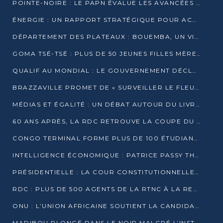
POINTE-NOIRE : LE PAPN ÉVALUE LES AVANCÉES DU MÔLE EST
ÉNERGIE : UN RAPPORT STRATÉGIQUE POUR ACCÉLÉRER LA TRANSITION AU CONGO
DÉPARTEMENT DES PLATEAUX : BOUEMBA, UN VIVIER ÉCONOMIQUE PRÊT À EXPLOSER
GOMA TSÉ-TSÉ : PLUS DE 50 JEUNES FILLES MÈRES SENSIBILISÉES À LA SANTÉ SEXUELLE
QUALIF AU MONDIAL : LE GOUVERNEMENT DÉCLARE LA JOURNÉE DU 1ER AVRIL 2026 CHÔMÉE ET PAYÉE
BRAZZAVILLE PROMET DE « SURVEILLER LE FLEUVE » APRÈS LA QUALIFICATION DE LA RDC AU MONDIAL
MÉDIAS ET ÉGALITÉ : UN DÉBAT AUTOUR DU LIVRE « CES FEMMES QUI REPRENNENT LE POUVOIR SUR LEUR VIE »
60 ANS APRÈS, LA RDC RETROUVE LA COUPE DU MONDE
CONGO TERMINAL FORME PLUS DE 100 ÉTUDIANTS AUX TECHNIQUES D’EMBAUCHE
INTELLIGENCE ÉCONOMIQUE : PATRICE PASSY THÉORISE UNE STRATÉGIE ADAPTÉE AUX CONTEXTES FRAGMENTÉS
PRÉSIDENTIELLE : LA COUR CONSTITUTIONNELLE CONFIRME LA VICTOIRE DE SASSOU NGUESSO AVEC 94,90 % DES SUFFRAGES
RDC : PLUS DE 500 AGENTS DE LA RTNC À LA RETRAITE, UNE PAGE SE TOURNE
ONU : L’UNION AFRICAINE SOUTIENT LA CANDIDATURE DE MACKY SALL
MADIBOU PLONGÉ DANS LE NOIR MALGRÉ L’INSTALLATION D’UN NOUVEAU TRANSFORMATEUR