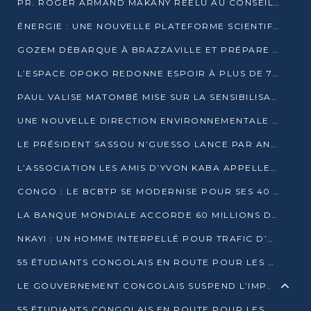
PR. ROGER ARMAND MAKANY RÉÉLU AU CONSEIL DE L’AUF
ÉNERGIE : UNE NOUVELLE PLATEFORME SCIENTIFIQUE POUR LA TRANSITION ÉNERGÉTIQUE EN AFRIQUE CENTRALE
GOZEM DÉBARQUE À BRAZZAVILLE ET PRÉPARE SON ARRIVÉE À POINTE-NOIRE
L’ESPACE OPOKO REDONNE ESPOIR À PLUS DE 775 ÉLÈVES AUTOCHTONES DANS LE NORD DU CONGO
PAUL VALISE MATOMBÉ MISE SUR LA SENSIBILISATION POUR ÉRAQUER LE GRAND BANDITISME
UNE NOUVELLE DIRECTION ENVIRONNEMENTALE POUR RENFORCER LA GESTION DES DONNÉES AU CONGO
LE PRÉSIDENT SASSOU N’GUESSO LANCE PAR ANTICIPATION LA 39ÈME JOURNÉE NATIONALE DE L’ARBRE
L’ASSOCIATION LES AMIS D’YVON KABA APPELLENT DENIS SASSOU N’GUESSO À SE PORTER CANDIDAT
CONGO : LE BCBTP SE MODERNISE POUR SES 40 ANS D’EXISTENCE
LA BANQUE MONDIALE ACCORDE 60 MILLIONS DE DOLLARS POUR LA RÉSILIENCE URBAINE AU CONGO
NKAYI : UN HOMME INTERPELLÉ POUR TRAFIC D’UN BÉBÉ CHIMPANZÉ
55 ÉTUDIANTS CONGOLAIS EN ROUTE POUR LES UNIVERSITÉS ALGÉRIENNES
LE GOUVERNEMENT CONGOLAIS SUSPEND L’IMPORTATION DES MACHETTES ET DES MOTOS
55 ÉTUDIANTS CONGOLAIS EN ROUTE POUR LES UNIVERSITÉS ALGÉRIENNES