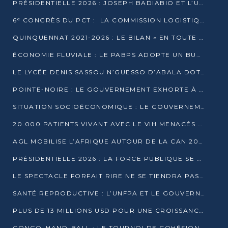
PRÉSIDENTIELLE 2026 : JOSEPH BADIABIO ET L’UDH-YUKI JOUENT LA PRUDENCE
6ᵉ CONGRÈS DU PCT : LA COMMISSION LOGISTIQUE ASSURE LA DISTRIBUTION DES KITS
QUINQUENNAT 2021-2026 : LE BILAN « EN TOUTE TRANSPARENCE » PRÉSENTÉ À LA PRESSE
ÉCONOMIE FLUVIALE : LE PABPS ADOPTE UN BUDGET 2026 DE PLUS DE 2,7 MILLIARDS FCFA
LE LYCÉE DENIS SASSOU N’GUESSO D’ABALA DOTÉ D’UNE SALLE MULTIMÉDIA
POINTE-NOIRE : LE GOUVERNEMENT EXHORTE À UN USAGE RESPONSABLE DU NOUVEAU MATÉRIEL MUNICIPAL
SITUATION SOCIOÉCONOMIQUE : LE GOUVERNEMENT INTERPELLÉ DEVANT LE SÉNAT
20.000 PATIENTS VIVANT AVEC LE VIH MENACÉS D’ARRÊT DE TRAITEMENT
AGL MOBILISE L’AFRIQUE AUTOUR DE LA CAN 2025
PRÉSIDENTIELLE 2026 : LA FORCE PUBLIQUE SE PRÉPARE À SÉCURISER LE SCRUTIN
LE SPECTACLE FORFAIT RIRE NE SE TIENDRA PAS LE 1ER JANVIER
SANTÉ REPRODUCTIVE : L’UNFPA ET LE GOUVERNEMENT AFFINENT LES PRIORITÉS DE 2026
PLUS DE 13 MILLIONS USD POUR UNE CROISSANCE VERTE ET SOUVERAINE
CONGO–HAND-BALL : LE TOURNOI DE COHÉSION ET DE FRATERNITÉ ALLUME SES LAMPIONS À BRAZZAVILLE