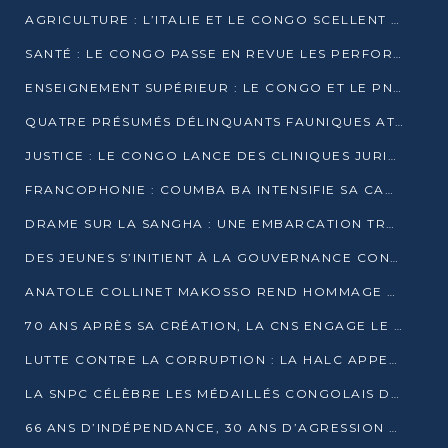
AGRICULTURE : L’ITALIE ET LE CONGO SCELLENT UN PARTENARIAT POUR UNE PRODUCTION LOCALE DURABLE
SANTÉ : LE CONGO PASSE EN REVUE LES PERFORMANCES DE SES HÔPITAUX À MI-PARCOURS
ENSEIGNEMENT SUPÉRIEUR : LE CONGO ET LE PNUD VEULENT RAPPROCHER LA FORMATION UNIVERSITAIRE DES BESOINS DU MARCHÉ DE L’EMPLOI
QUATRE PRÉSUMÉS DÉLINQUANTS FAUNIQUES ATTENDUS DEVANT LA JUSTICE POUR TRAFIC D’IVOIRE
JUSTICE : LE CONGO LANCE DES CLINIQUES JURIDIQUES POUR RAPPROCHER LE DROIT DES CITOYENS
FRANCOPHONIE : COUMBA BA INTENSIFIE SA CAMPAGNE POUR LA SUCCESSION À LA TÊTE DE L’OIF
DRAME SUR LA SANGHA : UNE EMBARCATION TRANSPORTANT DES FIDÈLES DE « NZAMBÉ YA L’HUILE » FAIT NAUFRAGE À OUESSO
DES JEUNES S’INITIENT À LA GOUVERNANCE CONTINENTALE À BRAZZAVILLE
ANATOLE COLLINET MAKOSSO REND HOMMAGE À JEAN-PAUL PIGASSE
70 ANS APRÈS SA CRÉATION, LA CNS ENGAGE LE VIRAGE DE LA DIGITALISATION
LUTTE CONTRE LA CORRUPTION : LA HALC APPELLE À PASSER DES DISCOURS AUX ACTES
LA SNPC CÉLÈBRE LES MÉDAILLÉS CONGOLAIS DES OLYMPIADES PANAFRICAINES DE MATHÉMATIQUES 2026
66 ANS D’INDÉPENDANCE, 30 ANS D’AGRESSION RWANDAISE : 4 PRÉSIDENCES, UN ÉCHEC COLLECTIF