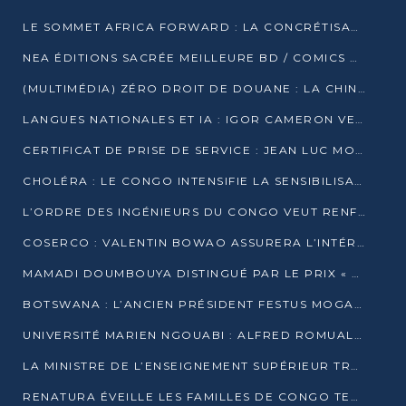
LE SOMMET AFRICA FORWARD : LA CONCRÉTISATION DE PARTENARIATS ÉQUILIBRÉS ET TOURNÉS VERS L’AVENIR ENTRE LE CONTINENT AFRICAIN ET LA FRANCE
NEA ÉDITIONS SACRÉE MEILLEURE BD / COMICS D’AFRIQUE AU KENYA
(MULTIMÉDIA) ZÉRO DROIT DE DOUANE : LA CHINE ET L’AFRIQUE VERS UNE PROXIMITÉ SANS PRÉCÉDENT (PAPIER GÉNÉRAL)
LANGUES NATIONALES ET IA : IGOR CAMERON VEUT ARRIMER LA STRATÉGIE IA À LA LOI SUR LA RECHERCHE
CERTIFICAT DE PRISE DE SERVICE : JEAN LUC MOUTHOU DÉMENT UNE « FAKE NEWS »
CHOLÉRA : LE CONGO INTENSIFIE LA SENSIBILISATION AU MARCHÉ DE TALANGAÏ
L’ORDRE DES INGÉNIEURS DU CONGO VEUT RENFORCER L’ÉTHIQUE ET LA CRÉDIBILITÉ DE LA PROFESSION
COSERCO : VALENTIN BOWAO ASSURERA L’INTÉRIM À LA TÊTE DU BUREAU EXÉCUTIF NATIONAL
MAMADI DOUMBOUYA DISTINGUÉ PAR LE PRIX « SUPER GRAND BÂTISSEUR BABACAR N’DIAYE »
BOTSWANA : L’ANCIEN PRÉSIDENT FESTUS MOGAE EST MORT À 86 ANS
UNIVERSITÉ MARIEN NGOUABI : ALFRED ROMUALD NGUYA POATY SOUTIENT UNE THÈSE SUR LE PARADOXE DE LA CROISSANCE EN ZONE CEMAC
LA MINISTRE DE L’ENSEIGNEMENT SUPÉRIEUR TRACE SA FEUILLE DE ROUTE
RENATURA ÉVEILLE LES FAMILLES DE CONGO TERMINAL À LA PROTECTION DE L’ENVIRONNEMENT