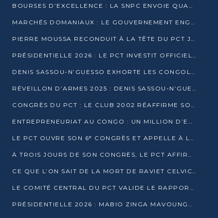
BOURSES D’EXCELLENCE : LA SNPC ENVOIE QUATRE NOUVEAUX TALENTS CONGOLAIS SE FORMER À BAKOU
MARCHÉS DOMANIAUX : LE GOUVERNEMENT ENGAGE LA STRUCTURATION DES TAXES D’ASSAINISSEMENT
PIERRE MOUSSA RECONDUIT À LA TÊTE DU PCT JUSQU’EN 2031
PRÉSIDENTIELLE 2026 : LE PCT INVESTIT OFFICIELLEMENT DENIS SASSOU NGUESSO
DENIS SASSOU-N’GUESSO EXHORTE LES CONGOLAIS À L’UNITÉ ET AU FAIR-PLAY DÉMOCRATIQUE EN 2026
RÉVEILLON D’ARMES 2025 : DENIS SASSOU-N’GUESSO GARANTIT DES ÉLECTIONS 2026 PAISIBLES ET SÉCURISÉES
CONGRÈS DU PCT : LE CLUB 2002 RÉAFFIRME SON SOUTIEN À DENIS SASSOU-N’GUESSO POUR 2026
ENTREPRENEURIAT AU CONGO : UN MILLION D’EUROS POUR FINANCER LES STARTUPS DÈS 2026
LE PCT OUVRE SON 6ᵉ CONGRÈS ET APPELLE À LA CANDIDATURE DE DENIS SASSOU NGUESSO
À TROIS JOURS DE SON CONGRÈS, LE PCT AFFIRME AVOIR ATTEINT TOUS SES OBJECTIFS
CE QUE L’ON SAIT DE LA MORT DE RAVIET CELVIC N’TSIANTSIE
LE COMITÉ CENTRAL DU PCT VALIDE LE RAPPORT DU CONGRÈS ET SOUTIENT DENIS SASSOU N’GUESSO
PRÉSIDENTIELLE 2026 : MABIO ZINGA MAVOUNGOU DÉCLARE SA CANDIDATURE ET CHARGE LE BILAN DU PCT