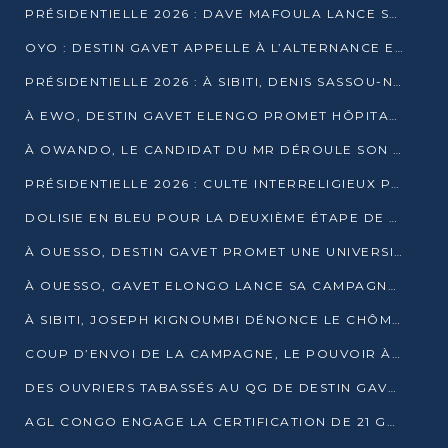
PRÉSIDENTIELLE 2026 : DAVE MAFOULA LANCE SA « VAGUE DU NOUVEAU DÉPART » À IMPFONDO
OYO : DESTIN GAVET APPELLE À L’ALTERNANCE ET À LA RESPONSABILITÉ DE LA JEUNESSE
PRÉSIDENTIELLE 2026 : À SIBITI, DENIS SASSOU-N’GUESSO PARIE SUR LES RESSOURCES DE LA LEKOUMOU
À EWO, DESTIN GAVET ELENGO PROMET HÔPITAL, CHEMIN DE FER ET AUDIT DES FINANCES PUBLIQUES
À OWANDO, LE CANDIDAT DU MR DÉROULE SON PROGRAMME DE “CHANGEMENT”
PRÉSIDENTIELLE 2026 : CULTE INTERRELIGIEUX POUR LA PAIX À OUENZÉ
DOLISIE EN BLEU POUR LA DEUXIÈME ÉTAPE DE CAMPAGNE DE DSN
À OUESSO, DESTIN GAVET PROMET UNE UNIVERSITÉ POUR LA SANGHA
À OUESSO, GAVET ELONGO LANCE SA CAMPAGNE SOUS LE SIGNE DU RENOUVEAU
À SIBITI, JOSEPH KIGNOUMBI DÉNONCE LE CHÔMAGE ET LES DÉFAILLANCES DE L’ÉTAT
COUP D’ENVOI DE LA CAMPAGNE, LE POUVOIR À POINTE-NOIRE, L’OPPOSITION À OUESSO ET SIBITI
DES OUVRIERS TABASSÉS AU QG DE DESTIN GAVET À 24 HEURES DE L’OUVERTURE DE LA CAMPAGNE
AGL CONGO ENGAGE LA CERTIFICATION DE 21 GRUTIERS AUX NORMES INTERNATIONALES