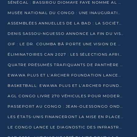
SÉNÉGAL : BASSIROU DIOMAYE FAYE NOMME AL AMINOU LÔ PREMIER MINISTRE
MUSÉE NATIONAL DU CONGO : UNE INAUGURATION PORTEUSE D’ESPOIR POUR LA CULTURE
ASSEMBLÉES ANNUELLES DE LA BAD : LA SOCIÉTÉ CIVILE CONGOLAISE À LA RECHERCHE DE PARTENAIRES POUR SES PROJETS
DENIS SASSOU-NGUESSO ANNONCE LA FIN DU VISA POUR LES AFRICAINS EN 2027
OIF : LE DR. COUMBA BÂ PORTE UNE VISION DE DIALOGUE, DE STABILITÉ ET DE RÉFORME À LA TÊTE
ÉLIMINATOIRES CAN 2027 : LES SÉLECTIONS AFRICAINES CONNAISSENT LEURS ADVERSAIRES
QUATRE PRÉSUMÉS TRAFIQUANTS DE PANTHÈRE ARRÊTÉS À EWO
EWAWA PLUS ET L’ARCHER FOUNDATION LANCENT UN CAMP DE BASKET POUR LES JEUNES À BRAZZAVILLE
BASKETBALL: EWAWA PLUS ET L’ARCHER FOUNDATION LANCENT UN CAMP POUR LES JEUNES
AGL CONGO LIVRE 270 VÉHICULES POUR MODERNISER LE TRANSPORT URBAIN
PASSEPORT AU CONGO : JEAN-OLESSONGO ONDAYE VEUT METTRE FIN AUX LENTEURS ADMINISTRATIVES
LES ÉTATS-UNIS FINANCERONT LA MISE EN PLACE DE JUSQU’À 50 CLINIQUES DE LUTTE CONTRE L’EBOLA
LE CONGO LANCE LE DIAGNOSTIC DES INFRASTRUCTURES SPORTIVES DU COMPLEXE DE KINTÉLÉ