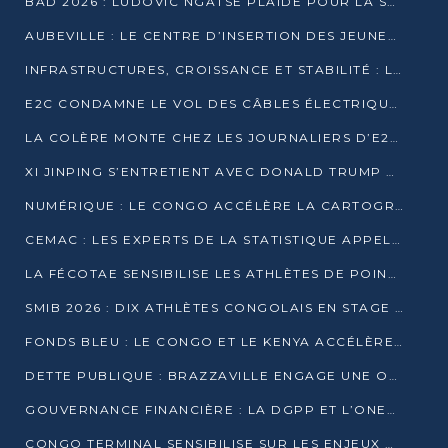
BAD 2026 : LUDOVIC NGATSÉ PLAIDE POUR LA SOUVERAINETÉ FINANCIÈRE AFRICAINE
AUBEVILLE : LE CENTRE D’INSERTION DES JEUNES PRÊT À OUVRIR SES PORTES
INFRASTRUCTURES, CROISSANCE ET STABILITÉ : LA GUINÉE AFFÛTE SES AMBITIONS
E2C CONDAMNE LE VOL DES CÂBLES ÉLECTRIQUES APRÈS UNE VIDÉO VIRALE
LA COLÈRE MONTE CHEZ LES JOURNALIERS D’E2C QUI DÉNONCENT 20 ANS DE PRÉCARITÉ
XI JINPING S’ENTRETIENT AVEC DONALD TRUMP À BEIJING
NUMÉRIQUE : LE CONGO ACCÉLÈRE LA CARTOGRAPHIE DE SES INFRASTRUCTURES DIGITALES
CEMAC : LES EXPERTS DE LA STATISTIQUE APPELLENT À RENFORCER LA SÉCURISATION DES DONNÉES
LA FÉCOTAE SENSIBILISE LES ATHLÈTES DE POINTE-NOIRE À L’HYGIÈNE ALIMENTA
SMIB 2026 : DIX ATHLÈTES CONGOLAIS EN STAGE AU KENYA
FONDS BLEU : LE CONGO ET LE KENYA ACCÉLÈRENT LA MOBILISATION DES FINANCEMENTS
DETTE PUBLIQUE : BRAZZAVILLE ENGAGE UNE OPÉRATION DE RACHAT DE 575 MILLIONS DE DOLLARS
GOUVERNANCE FINANCIÈRE : LA DGPP ET L’ONEC-C VERS UN PARTENARIAT POUR ASSAINIR LES ENTREPRISES PUBLIQUES
CONGO TERMINAL SENSIBILISE SUR LES ENJEUX DE LA SANTÉ MENTALE EN