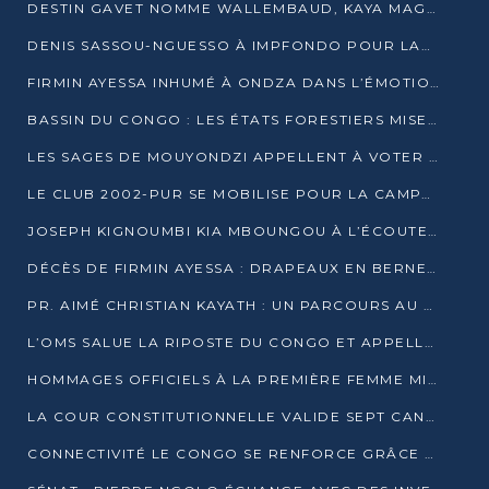
DESTIN GAVET NOMME WALLEMBAUD, KAYA MAGANE, BOUDZIKA ET MBOUSSA-ELLAH AUX COMMANDES DE SA CAMPAGNE
DENIS SASSOU-NGUESSO À IMPFONDO POUR LANCER LE CORRIDOR 13
FIRMIN AYESSA INHUMÉ À ONDZA DANS L’ÉMOTION ET LE RECUEILLEMENT
BASSIN DU CONGO : LES ÉTATS FORESTIERS MISENT SUR LES MARCHÉS CARBONE
LES SAGES DE MOUYONDZI APPELLENT À VOTER DENIS SASSOU-NGUESSO
LE CLUB 2002-PUR SE MOBILISE POUR LA CAMPAGNE
JOSEPH KIGNOUMBI KIA MBOUNGOU À L’ÉCOUTE DE TALANGAÏ
DÉCÈS DE FIRMIN AYESSA : DRAPEAUX EN BERNE LUNDI
PR. AIMÉ CHRISTIAN KAYATH : UN PARCOURS AU SERVICE DE LA RECHERCHE ET DE L’INNOVATION
L’OMS SALUE LA RIPOSTE DU CONGO ET APPELLE À DES RÉFORMES DURABLES
HOMMAGES OFFICIELS À LA PREMIÈRE FEMME MINISTRE DU CONGO
LA COUR CONSTITUTIONNELLE VALIDE SEPT CANDIDATURES POUR LA PRÉSIDENTIELLE
CONNECTIVITÉ LE CONGO SE RENFORCE GRÂCE AU CÂBLE 2AFRICA