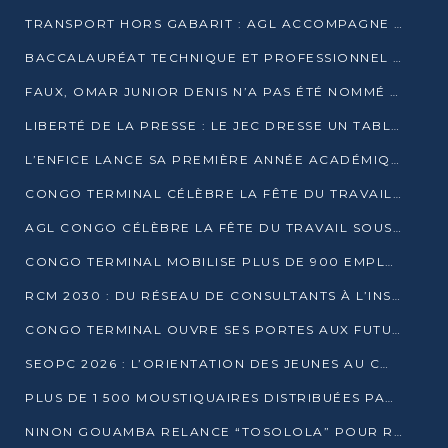
TRANSPORT HORS GABARIT : AGL ACCOMPAGNE LE DÉVELOPPEMENT DU SECTEUR BRASSICOLE AU CONGO
BACCALAURÉAT TECHNIQUE ET PROFESSIONNEL : 16 352 CANDIDATS LANCÉS DANS LES ÉPREUVES D’EPS
FAUX, OMAR JUNIOR DENIS N’A PAS ÉTÉ NOMMÉ AIDE DE CAMP ADJOINT DE DENIS SASSOU NGUESSO
LIBERTÉ DE LA PRESSE : LE JEC DRESSE UN TABLEAU PRÉOCCUPANT AU CONGO
L’ENFICE LANCE SA PREMIÈRE ANNÉE ACADÉMIQUE AVEC 100 FUTURS ENSEIGNANTS
CONGO TERMINAL CÉLÈBRE LA FÊTE DU TRAVAIL AVEC SES COLLABORATEURS À POINTE-NOIRE
AGL CONGO CÉLÈBRE LA FÊTE DU TRAVAIL SOUS LE SIGNE DE LA COHÉSION
CONGO TERMINAL MOBILISE PLUS DE 900 EMPLOYÉS AUTOUR DE LA SÉCURITÉ AU TRAVAIL
RCM 2030 : DU RÉSEAU DE CONSULTANTS À L’INSTRUMENT DE PUISSANCE EN AFRIQUE FRANCOPHONE
CONGO TERMINAL OUVRE SES PORTES AUX FUTURS INGÉNIEURS AU FORUM DES MÉTIERS D’UCAC-ICAM
SEOPC 2026 : L’ORIENTATION DES JEUNES AU CŒUR DE LA DEUXIÈME ÉDITION
PLUS DE 1 500 MOUSTIQUAIRES DISTRIBUÉES PAR AGL ET CONGO TERMINAL DANS LA LUTTE CONTRE LE PALUDISME
NINON GOUAMBA RELANCE “TOSOLOLA” POUR RENFORCER LE DIALOGUE AVEC LES CITOYENS