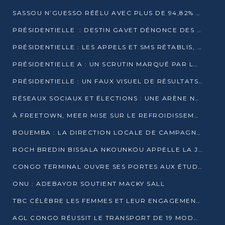
SASSOU N’GUESSO RÉÉLU AVEC PLUS DE 94,82% DES VOIX
PRÉSIDENTIELLE : DESTIN GAVET DÉNONCE DES IRRÉGULARITÉS ET REVENDIQUE LA VICTOIRE
PRÉSIDENTIELLE : LES APPELS ET SMS RÉTABLIS, INTERNET RESTE BLOQUÉ
PRÉSIDENTIELLE A : UN SCRUTIN MARQUÉ PAR LA COUPURE D’INTERNET ET UNE AFFLUENCE TIMIDE À BRAZZAVILLE
PRÉSIDENTIELLE : UN FAUX VISUEL DE RÉSULTATS CIRCULE
RÉSEAUX SOCIAUX ET ÉLECTIONS : UNE ARÈNE NUMÉRIQUE EN PLEINE MUTATION AU CONGO
À FREETOWN, MEER MISE SUR LE REFROIDISSEMENT PASSIF FACE À LA CHALEUR EXTRÊME
BOUEMBA : LA DIRECTION LOCALE DE CAMPAGNE DE DENIS SASSOU N’GUESSO MULTIPLIE LES ACTIVITÉS DE MOBILISATION
ROCH BREDIN BISSALA NKOUNKOU APPELLE LA JEUNESSE DE GOMA TSÉ-TSÉ À UN VOTE MASSIF POUR DENIS SASSOU NGUESSO
CONGO TERMINAL OUVRE SES PORTES AUX ÉTUDIANTS EN TRANSPORT ET LOGISTIQUE
ONU : ADEBAYOR SOUTIENT MACKY SALL
TBC CÉLÈBRE LES FEMMES ET LEUR ENGAGEMENT À L’OCCASION DU 8 MARS
AGL CONGO RÉUSSIT LE TRANSPORT DE 19 MODULES HORS GABARIT ENTRE POINTE-NOIRE ET BRAZZAVILLE