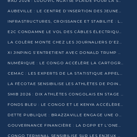
BAD 2026 : LUDOVIC NGATSÉ PLAIDE POUR LA SOUVERAINETÉ FINANCIÈRE AFRICAINE
AUBEVILLE : LE CENTRE D’INSERTION DES JEUNES PRÊT À OUVRIR SES PORTES
INFRASTRUCTURES, CROISSANCE ET STABILITÉ : LA GUINÉE AFFÛTE SES AMBITIONS
E2C CONDAMNE LE VOL DES CÂBLES ÉLECTRIQUES APRÈS UNE VIDÉO VIRALE
LA COLÈRE MONTE CHEZ LES JOURNALIERS D’E2C QUI DÉNONCENT 20 ANS DE PRÉCARITÉ
XI JINPING S’ENTRETIENT AVEC DONALD TRUMP À BEIJING
NUMÉRIQUE : LE CONGO ACCÉLÈRE LA CARTOGRAPHIE DE SES INFRASTRUCTURES DIGITALES
CEMAC : LES EXPERTS DE LA STATISTIQUE APPELLENT À RENFORCER LA SÉCURISATION DES DONNÉES
LA FÉCOTAE SENSIBILISE LES ATHLÈTES DE POINTE-NOIRE À L’HYGIÈNE ALIMENTA
SMIB 2026 : DIX ATHLÈTES CONGOLAIS EN STAGE AU KENYA
FONDS BLEU : LE CONGO ET LE KENYA ACCÉLÈRENT LA MOBILISATION DES FINANCEMENTS
DETTE PUBLIQUE : BRAZZAVILLE ENGAGE UNE OPÉRATION DE RACHAT DE 575 MILLIONS DE DOLLARS
GOUVERNANCE FINANCIÈRE : LA DGPP ET L’ONEC-C VERS UN PARTENARIAT POUR ASSAINIR LES ENTREPRISES PUBLIQUES
CONGO TERMINAL SENSIBILISE SUR LES ENJEUX DE LA SANTÉ MENTALE EN