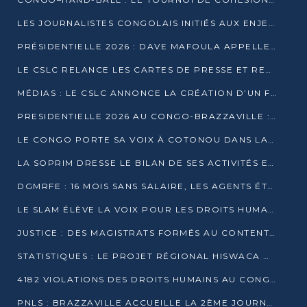
LES JOURNALISTES CONGOLAIS INITIÉS AUX ENJEUX DE L’ÉCONOMIE BLEUE
PRÉSIDENTIELLE 2026 : DAVE MAFOULA APPELLE LES CONGOLAIS À UN « NOUVEAU DÉPART »
LE CSLC RELANCE LES CARTES DE PRESSE ET RECONNAÎT OFFICIELLEMENT LES MÉDIAS EN LIGNE
MÉDIAS : LE CSLC ANNONCE LA CRÉATION D’UN FONDS D’APPUI À LA PRESSE
PRESIDENTIELLE 2026 AU CONGO-BRAZZAVILLE : UN CASTING ÉLARGI
LE CONGO PORTE SA VOIX À COTONOU DANS LA LUTTE CONTRE LA TUBERCULOSE
LA SOPRIM DRESSE LE BILAN DE SES ACTIVITÉS ET FIXE DE NOUVELLES PRIORITÉS
DGMRFE : 16 MOIS SANS SALAIRE, LES AGENTS ÉTOUFFENT DANS LE SILENCE
LE SLAM ÉLÈVE LA VOIX POUR LES DROITS HUMAINS À BRAZZAVILLE
JUSTICE : DES MAGISTRATS FORMÉS AU CONTENTIEUX DE LA PROPRIÉTÉ INTELLECTUELLE
STATISTIQUES : LE PROJET RÉGIONAL HISWACA OFFICIELLEMENT LANCÉ AU CONGO
4182 VIOLATIONS DES DROITS HUMAINS AU CONGO EN 2025 SELON LE CAD
PNLS : BRAZZAVILLE ACCUEILLE LA 2ÈME JOURNÉE SCIENTIFIQUE SUR LE VIH/SIDA