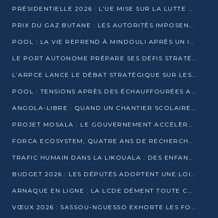
PRÉSIDENTIELLE 2026 : L’UE MISE SUR LA LUTTE CONTRE LA DÉSINFORMATION
PRIX DU GAZ BUTANE : LES AUTORITÉS IMPOSENT LE RESPECT DES PRIX RÉGLEMENTÉS
POOL : LA VIE REPREND À MINDOULI APRÈS UN INCIDENT ARMÉ SUR LA RN1
LE PORT AUTONOME PRÉPARE SES DÉFIS STRATÉGIQUES DE 2026
L’ARPCE LANCE LE DÉBAT STRATÉGIQUE SUR LES DONNÉES, L’IA ET LA FINANCE NUMÉRIQUE AU CONGO
POOL : TENSIONS APRÈS DES ÉCHAUFFOURÉES ARMÉES ENTRE DGSP ET EX-MILICIENS NINJA
ANGOLA-LIBRE : QUAND UN CHANTIER SCOLAIRE DEVIENT LE MIROIR D’UN CONGO EN MOUVEMENT
PROJET MOSALA : LE GOUVERNEMENT ACCÉLÈRE L’INSERTION DES JEUNES EN 2026
FORCA ECOSYSTEM, QUATRE ANS DE RECHERCHE DE TERRAIN AVANT UN LANCEMENT OFFICIEL EN 2026
TRAFIC HUMAIN DANS LA LIKOUALA : DES ENFANTS AUTOCHTONES RÉDUITS AU TRAVAIL FORCÉ
BUDGET 2026 : LES DÉPUTÉS ADOPTENT UNE LOI DES FINANCES DE PLUS DE 2500 MILLIARDS FCFA
ARNAQUE EN LIGNE : LA LCDE DÉMENT TOUTE CAMPAGNE DE RECRUTEMENT
VŒUX 2026 : SASSOU-NGUESSO EXHORTE LES FORCES VIVES À RENFORCER L’UNITÉ