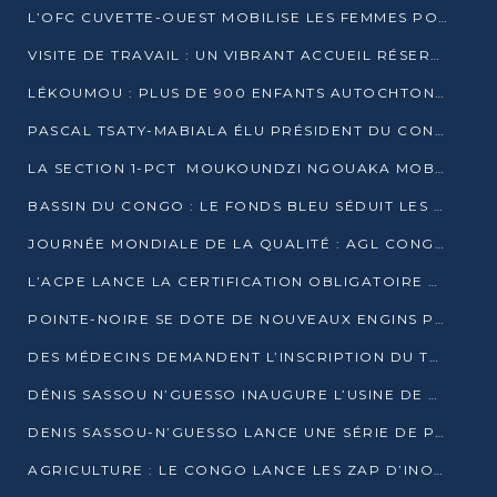
L’OFC CUVETTE-OUEST MOBILISE LES FEMMES POUR ACCUEILLIR LE PRÉSIDENT DE LA RÉPUBLIQUE
VISITE DE TRAVAIL : UN VIBRANT ACCUEIL RÉSERVÉ À DENIS SASSOU-N’GUESSO PAR L’ASSOCIATION « LES AMIS DE WOMO »
LÉKOUMOU : PLUS DE 900 ENFANTS AUTOCHTONES REÇOIVENT DES KITS SCOLAIRES GRÂCE À L’ESPACE OPOKO
PASCAL TSATY-MABIALA ÉLU PRÉSIDENT DU CONSEIL NATIONAL DE L’UPADS
LA SECTION 1-PCT MOUKOUNDZI NGOUAKA MOBILISE 100 000 FCFA POUR LE 6ᵉ CONGRÈS DU PARTI
BASSIN DU CONGO : LE FONDS BLEU SÉDUIT LES BAILLEURS À BELÉM
JOURNÉE MONDIALE DE LA QUALITÉ : AGL CONGO FORME ET SENSIBILISE LES JEUNES TALENTS
L’ACPE LANCE LA CERTIFICATION OBLIGATOIRE DES CONTRATS DE TRAVAIL DES TRANSPORTEURS
POINTE-NOIRE SE DOTE DE NOUVEAUX ENGINS POUR L’ASSAINISSEMENT ET L’ENTRETIEN ROUTIER
DES MÉDECINS DEMANDENT L’INSCRIPTION DU TRAITEMENT DU PIED-BOT DANS LES CURSUS UNIVERSITAIRES
DÉNIS SASSOU N’GUESSO INAUGURE L’USINE DE VALORISATION DU GAZ ASSOCIÉ
DENIS SASSOU-N’GUESSO LANCE UNE SÉRIE DE PROJETS DANS LE KOUILOU
AGRICULTURE : LE CONGO LANCE LES ZAP D’INONI ET YONO