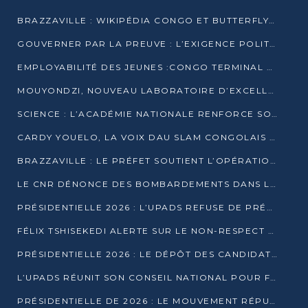
BRAZZAVILLE : WIKIPÉDIA CONGO ET BUTTERFLY SCELLENT UN PARTENARIAT POUR STRUCTURER LE BÉNÉVOLAT NUMÉRIQUE
GOUVERNER PAR LA PREUVE : L’EXIGENCE POLITIQUE DU XXIᵉ SIÈCLE
EMPLOYABILITÉ DES JEUNES :CONGO TERMINAL S’ALLIE À L’ESCIC POUR RAPPROCHER L’ÉCOLE DU TERRAIN
MOUYONDZI, NOUVEAU LABORATOIRE D’EXCELLENCE PÉDAGOGIQUE AVEC L’ENFICE
SCIENCE : L’ACADÉMIE NATIONALE RENFORCE SON ÉQUIPE ET TRACE SA FEUILLE DE ROUTE 2026
CARDY YOUELO, LA VOIX DAU SLAM CONGOLAIS QUI INTERPELLE LE MONDE
BRAZZAVILLE : LE PRÉFET SOUTIENT L’OPÉRATION « ZÉRO KULUNA » ET APPELLE À LA VIGILANCE CITOYENNE
LE CNR DÉNONCE DES BOMBARDEMENTS DANS LE POOL ET ACCUSE LE GOUVERNEMENT
PRÉSIDENTIELLE 2026 : L’UPADS REFUSE DE PRÉSENTER UN CANDIDAT ET DÉNONCE UN PROCESSUS NON CRÉDIBLE
FÉLIX TSHISEKEDI ALERTE SUR LE NON-RESPECT DES ENGAGEMENTS DE PAIX APRÈS SA RENCONTRE AVEC D. SASSOU-NGUESSO
PRÉSIDENTIELLE 2026 : LE DÉPÔT DES CANDIDATURES OUVERT DU 29 JANVIER AU 12 FÉVRIER
L’UPADS RÉUNIT SON CONSEIL NATIONAL POUR FIXER SA LIGNE POLITIQUE À DEUX MOIS DE LA PRÉSIDENTIELLE
PRÉSIDENTIELLE DE 2026 : LE MOUVEMENT RÉPUBLICAIN DÉNONCE UNE CONVOCATION ÉLECTORALE « OPAQUE ET PRÉCIPITÉE »