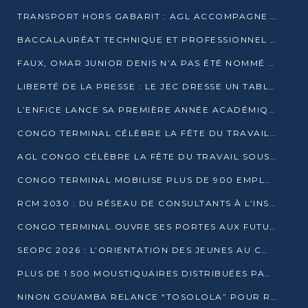
TRANSPORT HORS GABARIT : AGL ACCOMPAGNE LE DÉVELOPPEMENT DU SECTEUR BRASSICOLE AU CONGO
BACCALAURÉAT TECHNIQUE ET PROFESSIONNEL : 16 352 CANDIDATS LANCÉS DANS LES ÉPREUVES D’EPS
FAUX, OMAR JUNIOR DENIS N’A PAS ÉTÉ NOMMÉ AIDE DE CAMP ADJOINT DE DENIS SASSOU NGUESSO
LIBERTÉ DE LA PRESSE : LE JEC DRESSE UN TABLEAU PRÉOCCUPANT AU CONGO
L’ENFICE LANCE SA PREMIÈRE ANNÉE ACADÉMIQUE AVEC 100 FUTURS ENSEIGNANTS
CONGO TERMINAL CÉLÈBRE LA FÊTE DU TRAVAIL AVEC SES COLLABORATEURS À POINTE-NOIRE
AGL CONGO CÉLÈBRE LA FÊTE DU TRAVAIL SOUS LE SIGNE DE LA COHÉSION
CONGO TERMINAL MOBILISE PLUS DE 900 EMPLOYÉS AUTOUR DE LA SÉCURITÉ AU TRAVAIL
RCM 2030 : DU RÉSEAU DE CONSULTANTS À L’INSTRUMENT DE PUISSANCE EN AFRIQUE FRANCOPHONE
CONGO TERMINAL OUVRE SES PORTES AUX FUTURS INGÉNIEURS AU FORUM DES MÉTIERS D’UCAC-ICAM
SEOPC 2026 : L’ORIENTATION DES JEUNES AU CŒUR DE LA DEUXIÈME ÉDITION
PLUS DE 1 500 MOUSTIQUAIRES DISTRIBUÉES PAR AGL ET CONGO TERMINAL DANS LA LUTTE CONTRE LE PALUDISME
NINON GOUAMBA RELANCE “TOSOLOLA” POUR RENFORCER LE DIALOGUE AVEC LES CITOYENS