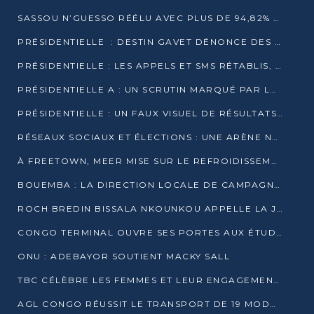
SASSOU N’GUESSO RÉÉLU AVEC PLUS DE 94,82% DES VOIX
PRÉSIDENTIELLE : DESTIN GAVET DÉNONCE DES IRRÉGULARITÉS ET REVENDIQUE LA VICTOIRE
PRÉSIDENTIELLE : LES APPELS ET SMS RÉTABLIS, INTERNET RESTE BLOQUÉ
PRÉSIDENTIELLE A : UN SCRUTIN MARQUÉ PAR LA COUPURE D’INTERNET ET UNE AFFLUENCE TIMIDE À BRAZZAVILLE
PRÉSIDENTIELLE : UN FAUX VISUEL DE RÉSULTATS CIRCULE
RÉSEAUX SOCIAUX ET ÉLECTIONS : UNE ARÈNE NUMÉRIQUE EN PLEINE MUTATION AU CONGO
À FREETOWN, MEER MISE SUR LE REFROIDISSEMENT PASSIF FACE À LA CHALEUR EXTRÊME
BOUEMBA : LA DIRECTION LOCALE DE CAMPAGNE DE DENIS SASSOU N’GUESSO MULTIPLIE LES ACTIVITÉS DE MOBILISATION
ROCH BREDIN BISSALA NKOUNKOU APPELLE LA JEUNESSE DE GOMA TSÉ-TSÉ À UN VOTE MASSIF POUR DENIS SASSOU NGUESSO
CONGO TERMINAL OUVRE SES PORTES AUX ÉTUDIANTS EN TRANSPORT ET LOGISTIQUE
ONU : ADEBAYOR SOUTIENT MACKY SALL
TBC CÉLÈBRE LES FEMMES ET LEUR ENGAGEMENT À L’OCCASION DU 8 MARS
AGL CONGO RÉUSSIT LE TRANSPORT DE 19 MODULES HORS GABARIT ENTRE POINTE-NOIRE ET BRAZZAVILLE