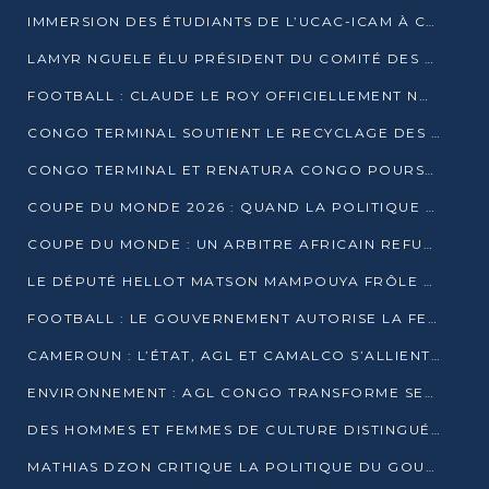
IMMERSION DES ÉTUDIANTS DE L’UCAC-ICAM À CONGO TERMINAL
LAMYR NGUELE ÉLU PRÉSIDENT DU COMITÉ DES MEMBRES D’HONNEUR DU PCT
FOOTBALL : CLAUDE LE ROY OFFICIELLEMENT NOMMÉ SÉLECTIONNEUR DU CONGO
CONGO TERMINAL SOUTIENT LE RECYCLAGE DES DÉCHETS PLASTIQUES À POINTE-NOIRE
CONGO TERMINAL ET RENATURA CONGO POURSUIVENT LEUR COMBAT POUR LA BIODIVERSITÉ
COUPE DU MONDE 2026 : QUAND LA POLITIQUE MENACE L’UNIVERSALITÉ DU FOOTBALL
COUPE DU MONDE : UN ARBITRE AFRICAIN REFUSÉ À L’ENTRÉE DES ÉTATS-UNIS
LE DÉPUTÉ HELLOT MATSON MAMPOUYA FRÔLE LA MORT LORS D’UNE EMBUSCADE DZNS LE POOL
FOOTBALL : LE GOUVERNEMENT AUTORISE LA FECOFOOT À OCCUPER LES COMPLEXES SPORTIFS
CAMEROUN : L’ÉTAT, AGL ET CAMALCO S’ALLIENT POUR UN MÉGA-PROJET FERROVIAIRE
ENVIRONNEMENT : AGL CONGO TRANSFORME SES DÉCHETS EN OUTILS DE FORMATION
DES HOMMES ET FEMMES DE CULTURE DISTINGUÉS POUR LEUR ENGAGEMENT PAR BANTOU CULTURE
MATHIAS DZON CRITIQUE LA POLITIQUE DU GOUVERNEMENT ET ALERTE SUR LA DETTE DU CONGO