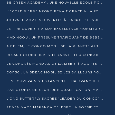
BE GREEN ACADEMY : UNE NOUVELLE ÉCOLE POUR LES MÉTIERS DE L’ÉCOLOGIE À POINTE-NOIRE
L’ÉCOLE PIERRE NZOKO RENAIT GRÂCE À LA FONDATION MUCODEC
JOURNÉE PORTES OUVERTES À L’ACPCE : LES JEUNES EN IMMERSION DANS L’ENTREPRISE
LETTRE OUVERTE A SON EXCELLENCE MONSIEUR DENIS SASSOU NGUESSO, PRESIDENT DE LAREPUBLIQUE DU CONGO
MADINGOU : UN PRÉSUMÉ TRAFIQUANT DE BÉBÉ CHIMPANZÉ FIXÉ SUR SON SORT LE 20 NOVEMBRE
À BELÉM, LE CONGO MOBILISE LA PLANÈTE AUTOUR DU FONDS BLEU POUR LE BASSIN DU CONGO
ULSAN HOLDING INVESTIT DANS LE FER CONGOLAIS
LE CONGRÈS MONDIAL DE LA LIBERTÉ ADOPTE 14 RÉSOLUTIONS HISTORIQUES
COP30 : LA BDEAC MOBILISE LES BAILLEURS POUR LE FONDS BLEU DU BASSIN DU CONGO
LES SOUVERAINISTES LANCENT LEUR BRANCHE JEUNE À BRAZZAVILLE
L’AS OTOHO, UN CLUB, UNE QUALIFICATION, MAIS ENCORE DES DOUTES
L’ONG BUTTERFLY SACRÉE “LEADER DU CONGO” AU PRIX D’EXCELLENCE 2025
STIVEN MAGE MAKANGA CÉLÈBRE LA POÉSIE ET L’HUMAIN AVEC SON RECUEIL “HECTARE”