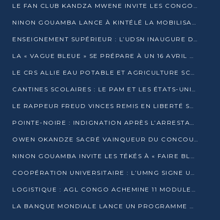
LE FAN CLUB KANDZA MWENE INVITE LES CONGOLAIS À UNE FORTE AFFLUENCE AU STADE DE KINTÉLÉ
NINON GOUAMBA LANCE À KINTÉLÉ LA MOBILISATION POUR L’INVESTITURE DR DSN
ENSEIGNEMENT SUPÉRIEUR : L’UDSN INAUGURE DES LABORATOIRES POUR BOOSTER LA FORMATION PRATIQUE
LA « VAGUE BLEUE » SE PRÉPARE À UN 16 AVRIL HISTORIQUE
LE CRS ALLIE EAU POTABLE ET AGRICULTURE SCOLAIRE AU CŒUR DE LA TRANSFORMATION DES ÉCOLES RURALES
CANTINES SCOLAIRES : LE PAM ET LES ÉTATS-UNIS AU CONTACT DES ÉCOLIERS DE KINKALA
LE RAPPEUR FREUD VINCES REMIS EN LIBERTÉ SOUS PRESSION MÉDIATIQUE
POINTE-NOIRE : INDIGNATION APRÈS L’ARRESTATION DU RAPPEUR FREUD VINCES
OWEN OKANDZE SACRÉ VAINQUEUR DU CONCOURS SLAM POUR LA VIE
NINON GOUAMBA INVITE LES TÉKÉS À « FAIRE BLOC » POUR PESER DANS LE DÉBAT NATIONAL
COOPÉRATION UNIVERSITAIRE : L’UMNG SIGNE UN ACCORD STRATÉGIQUE AVEC L’UNIVERSITÉ HAINAN EN CHINE
LOGISTIQUE : AGL CONGO ACHEMINE 11 MODULES GÉANTS JUSQU’À BRAZZAVILLE
LA BANQUE MONDIALE LANCE UN PROGRAMME DE 394 MILLIONS DE DOLLARS POUR LE BASSIN DU CONGO