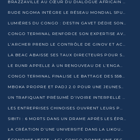
BRAZZAVILLE AU CŒUR DU DIALOGUE AFRICAIN SUR LES OBJECTIFS DE DÉVELOPPEMENT DURABLE
RUDE NGOMA INTÈGRE LE RÉSEAU MONDIAL SPUTNIK PRO APRÈS UNE FORMATION À MOSCOU
LUMIÈRES DU CONGO : DESTIN GAVET DÉDIE SON PRIX À L’UNITÉ NATIONALE ET À LA JEUNESSE
CONGO TERMINAL RENFORCE SON EXPERTISE AVEC NEUF NOUVEAUX FORMATEURS EN ENGINS PORTUAIRES
L’ARCHER PREND LE CONTRÔLE DE GINOV ET ACCÉLÈRE SON VIRAGE NUMÉRIQUE
LA BEAC ABAISSE SES TAUX DIRECTEURS POUR SOUTENIR LA CROISSANCE EN ZONE CEMAC
LE RUNR APPELLE À UN RENOUVEAU DE L’ENGAGEMENT MILITANT
CONGO TERMINAL FINALISE LE BATTAGE DES 558 PIEUX DU FUTUR QUAI DU MÔLE EST
MBOKA PROPRE ET PADJ 2.0 POUR UNE JEUNESSE PLUS AUTONOME
UN TRAFIQUANT PRÉSUMÉ D’IVOIRE INTERPELLÉ À DOLISIE
LES ENTREPRISES CHINOISES OUVRENT LEURS PORTES AUX JEUNES DIPLÔMÉS
SIBITI : 6 MORTS DANS UN DRAME APRÈS LES ÉPREUVES DU BEPC
LA CRÉATION D’UNE UNIVERSITÉ DANS LA LIKOUALA AU CŒUR D’UNE RÉFLEXION NATIONALE
ÉCONOMIE VERTE : AGL CONGO DONNE UNE SECONDE VIE À SES DÉCHETS INDUSTRIELS