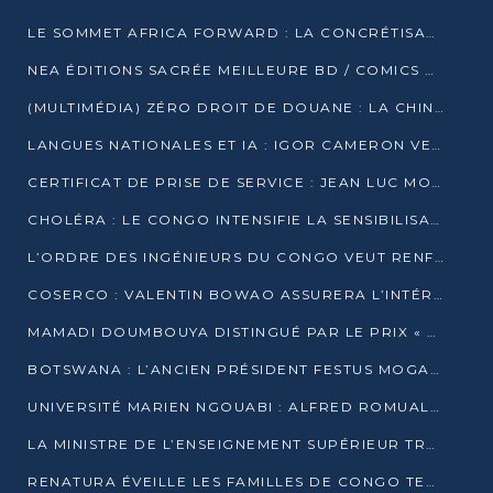
LE SOMMET AFRICA FORWARD : LA CONCRÉTISATION DE PARTENARIATS ÉQUILIBRÉS ET TOURNÉS VERS L’AVENIR ENTRE LE CONTINENT AFRICAIN ET LA FRANCE
NEA ÉDITIONS SACRÉE MEILLEURE BD / COMICS D’AFRIQUE AU KENYA
(MULTIMÉDIA) ZÉRO DROIT DE DOUANE : LA CHINE ET L’AFRIQUE VERS UNE PROXIMITÉ SANS PRÉCÉDENT (PAPIER GÉNÉRAL)
LANGUES NATIONALES ET IA : IGOR CAMERON VEUT ARRIMER LA STRATÉGIE IA À LA LOI SUR LA RECHERCHE
CERTIFICAT DE PRISE DE SERVICE : JEAN LUC MOUTHOU DÉMENT UNE « FAKE NEWS »
CHOLÉRA : LE CONGO INTENSIFIE LA SENSIBILISATION AU MARCHÉ DE TALANGAÏ
L’ORDRE DES INGÉNIEURS DU CONGO VEUT RENFORCER L’ÉTHIQUE ET LA CRÉDIBILITÉ DE LA PROFESSION
COSERCO : VALENTIN BOWAO ASSURERA L’INTÉRIM À LA TÊTE DU BUREAU EXÉCUTIF NATIONAL
MAMADI DOUMBOUYA DISTINGUÉ PAR LE PRIX « SUPER GRAND BÂTISSEUR BABACAR N’DIAYE »
BOTSWANA : L’ANCIEN PRÉSIDENT FESTUS MOGAE EST MORT À 86 ANS
UNIVERSITÉ MARIEN NGOUABI : ALFRED ROMUALD NGUYA POATY SOUTIENT UNE THÈSE SUR LE PARADOXE DE LA CROISSANCE EN ZONE CEMAC
LA MINISTRE DE L’ENSEIGNEMENT SUPÉRIEUR TRACE SA FEUILLE DE ROUTE
RENATURA ÉVEILLE LES FAMILLES DE CONGO TERMINAL À LA PROTECTION DE L’ENVIRONNEMENT