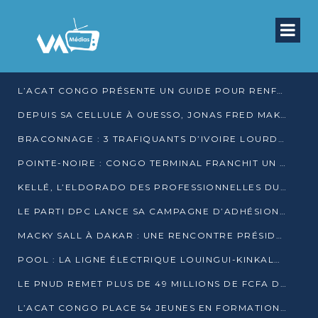
L’ACAT CONGO PRÉSENTE UN GUIDE POUR RENFORCER LES GARANTIES JUDICIAIRES EN GARDE À VUE
DEPUIS SA CELLULE À OUESSO, JONAS FRED MAKITA DÉNONCE CE QU’IL QUALIFIE DE DÉNI DE JUSTICE
BRACONNAGE : 3 TRAFIQUANTS D’IVOIRE LOURDEMENT CONDAMNÉS À DJAMBALA
POINTE-NOIRE : CONGO TERMINAL FRANCHIT UN CAP HISTORIQUE AVEC 99 MOUVEMENTS/HEURE
KELLÉ, L’ELDORADO DES PROFESSIONNELLES DU SEXE
LE PARTI DPC LANCE SA CAMPAGNE D’ADHÉSIONS ET VEUT STRUCTURER SA PRÉSENCE DANS LES 15 DÉPARTEMENTS
MACKY SALL À DAKAR : UNE RENCONTRE PRÉSIDENTIELLE QUI DIVISE L’OPINION SÉNÉGALAISE
POOL : LA LIGNE ÉLECTRIQUE LOUINGUI-KINKALA-BOKO MISE EN SERVICE
LE PNUD REMET PLUS DE 49 MILLIONS DE FCFA D’ÉQUIPEMENTS POUR ACCÉLÉRER LA NUMÉRISATION DU SYSTÈME DE SANTÉ
L’ACAT CONGO PLACE 54 JEUNES EN FORMATION PROFESSIONNELLE