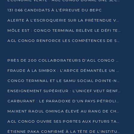
131 066 CANDIDATS À L’ÉPREUVE DU BEPC
ALERTE À L’ESCROQUERIE SUR LA PRÉTENDUE VENTE DE PARCELLES AFAT
MÔLE EST : CONGO TERMINAL RELÈVE LE DÉFI TECHNIQUE DES SABLES BITUMINEUX
AGL CONGO RENFORCE LES COMPÉTENCES DE SES ÉQUIPES AVEC LA CERTIFICATION CACES® R483
PRÈS DE 200 COLLABORATEURS D’AGL CONGO EN FORMATION JUSQU’EN JUILLET
FRAUDE À LA SIMBOX : L’ARPCE DÉMANTÈLE UN RÉSEAU UTILISANT DES CARTES SIM OUGANDAISES
CONGO TERMINAL ET LE SAMU SOCIAL POINTE-NOIRE RENOUVELLENT LEUR PARTENARIAT EN FAVEUR DES JEUNES VULNÉRABLES
ENSEIGNEMENT SUPÉRIEUR : L’UNICEF VEUT RENFORCER LA RECHERCHE SUR LES QUESTIONS DE L’ENFANCE
CARBURANT : LE PARADOXE D’UN PAYS PÉTROLIER CONFRONTÉ À DES PÉNURIES RÉCURRENTES
MAIXENT RAOUL OMINGA ÉLEVÉ AU RANG DE CHEVALIER DE L’ORDRE DE L’AMITIÉ ENTRE LA RUSSIE ET LE CONGO
AGL CONGO OUVRE SES PORTES AUX FUTURS TALENTS DE LA LOGISTIQUE
ÉTIENNE PAKA CONFIRMÉ À LA TÊTE DE L’INSTITUT GÉOGRAPHIQUE NATIONAL