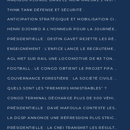
THINK TANK DÉFENSE ET SÉCURITÉ :
ANTICIPATION STRATÉGIQUE ET MOBILISATION CITOYENNE POUR NOTRE SOUVERAINETÉ NATIONALE
HENRI DJOMBO À L’HONNEUR POUR LA JOURNÉE MONDIALE DU THÉÂTRE
PRÉSIDENTIELLE : DESTIN GAVET REJETTE LES RÉSULTATS ET APPELLE À UN DIALOGUE NATIONAL
ENSEIGNEMENT : L’ENFICE LANCE LE RECRUTEMENT DE SA PREMIÈRE PROMOTION DE PROFESSEURS DES ÉCOLES
AGL MET SUR RAIL UNE LOCOMOTIVE DE 83 TONNES À POINTE-NOIRE
FOOTBALL : LE CONGO OBTIENT LE PROJET FIFA ARENA POUR SES 15 DÉPARTEMENTS
GOUVERNANCE FORESTIÈRE : LA SOCIÉTÉ CIVILE CONGOLAISE AFFICHE SES PRIORITÉS POUR 2026
QUELS SONT LES “PREMIERS MINISTRABLES” ?
CONGO TERMINAL DÉCHARGE PLUS DE 900 VÉHICULES EN QUELQUES HEURES
PRÉSIDENTIELLE : DAVE MAFOULA CONTESTE LES RÉSULTATS PROVISOIRES
LA DGSP ANNONCE UNE RÉPRESSION PLUS STRICTE CONTRE LES MOTO-TAXIS
PRÉSIDENTIELLE : LA CNEI TRANSMET LES RÉSULTATS PROVISOIRES À LA COUR CONSTITUTIONNELLE