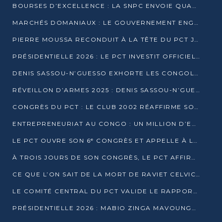
BOURSES D’EXCELLENCE : LA SNPC ENVOIE QUATRE NOUVEAUX TALENTS CONGOLAIS SE FORMER À BAKOU
MARCHÉS DOMANIAUX : LE GOUVERNEMENT ENGAGE LA STRUCTURATION DES TAXES D’ASSAINISSEMENT
PIERRE MOUSSA RECONDUIT À LA TÊTE DU PCT JUSQU’EN 2031
PRÉSIDENTIELLE 2026 : LE PCT INVESTIT OFFICIELLEMENT DENIS SASSOU NGUESSO
DENIS SASSOU-N’GUESSO EXHORTE LES CONGOLAIS À L’UNITÉ ET AU FAIR-PLAY DÉMOCRATIQUE EN 2026
RÉVEILLON D’ARMES 2025 : DENIS SASSOU-N’GUESSO GARANTIT DES ÉLECTIONS 2026 PAISIBLES ET SÉCURISÉES
CONGRÈS DU PCT : LE CLUB 2002 RÉAFFIRME SON SOUTIEN À DENIS SASSOU-N’GUESSO POUR 2026
ENTREPRENEURIAT AU CONGO : UN MILLION D’EUROS POUR FINANCER LES STARTUPS DÈS 2026
LE PCT OUVRE SON 6ᵉ CONGRÈS ET APPELLE À LA CANDIDATURE DE DENIS SASSOU NGUESSO
À TROIS JOURS DE SON CONGRÈS, LE PCT AFFIRME AVOIR ATTEINT TOUS SES OBJECTIFS
CE QUE L’ON SAIT DE LA MORT DE RAVIET CELVIC N’TSIANTSIE
LE COMITÉ CENTRAL DU PCT VALIDE LE RAPPORT DU CONGRÈS ET SOUTIENT DENIS SASSOU N’GUESSO
PRÉSIDENTIELLE 2026 : MABIO ZINGA MAVOUNGOU DÉCLARE SA CANDIDATURE ET CHARGE LE BILAN DU PCT