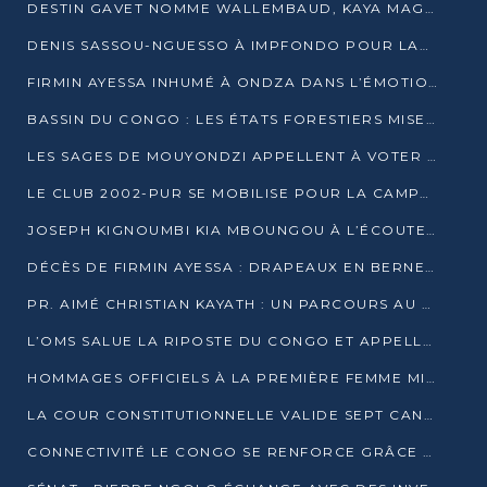
DESTIN GAVET NOMME WALLEMBAUD, KAYA MAGANE, BOUDZIKA ET MBOUSSA-ELLAH AUX COMMANDES DE SA CAMPAGNE
DENIS SASSOU-NGUESSO À IMPFONDO POUR LANCER LE CORRIDOR 13
FIRMIN AYESSA INHUMÉ À ONDZA DANS L’ÉMOTION ET LE RECUEILLEMENT
BASSIN DU CONGO : LES ÉTATS FORESTIERS MISENT SUR LES MARCHÉS CARBONE
LES SAGES DE MOUYONDZI APPELLENT À VOTER DENIS SASSOU-NGUESSO
LE CLUB 2002-PUR SE MOBILISE POUR LA CAMPAGNE
JOSEPH KIGNOUMBI KIA MBOUNGOU À L’ÉCOUTE DE TALANGAÏ
DÉCÈS DE FIRMIN AYESSA : DRAPEAUX EN BERNE LUNDI
PR. AIMÉ CHRISTIAN KAYATH : UN PARCOURS AU SERVICE DE LA RECHERCHE ET DE L’INNOVATION
L’OMS SALUE LA RIPOSTE DU CONGO ET APPELLE À DES RÉFORMES DURABLES
HOMMAGES OFFICIELS À LA PREMIÈRE FEMME MINISTRE DU CONGO
LA COUR CONSTITUTIONNELLE VALIDE SEPT CANDIDATURES POUR LA PRÉSIDENTIELLE
CONNECTIVITÉ LE CONGO SE RENFORCE GRÂCE AU CÂBLE 2AFRICA