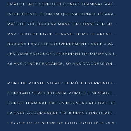
EMPLOI : AGL CONGO ET CONGO TERMINAL PRÉSÉLECTIONNENT PLUS DE 70 JEUNES À POINTE-NOIRE
INTELLIGENCE ÉCONOMIQUE NATIONALE ET PARTENARIATS INTERNATIONAUX : VERS UNE DOCTRINE SOUVERAINE DE SÉCURITÉ ÉCONOMIQUE
PRÈS DE 700 000 EVP MANUTENTIONNÉS EN SIX MOIS PAR CONGO TERMINAL
RNP : DJOUBE NGOH CHARNEL BERICHE PREND LES RÊNES DU PARTI
BURKINA FASO : LE GOUVERNEMENT LANCE « VACANCES UTILES 2026 » POUR FORMER LES ÉLÈVES À 15 MÉTIERS
LES DIABLES ROUGES TERMINENT DEUXIÈMES AU CHAMPIONNAT D’AFRIQUE ZONE 3
66 ANS D’INDEPENDANCE, 30 ANS D’AGRESSION RWAN DAISE : 4 PRESIDENCES, UN ECHEC COLLECTIF
PORT DE POINTE-NOIRE : LE MÔLE EST PREND FORME ET VISE LES GÉANTS DES MERS
CONSTANT SERGE BOUNDA PORTE LE MESSAGE DE COMPASSION DE DENIS SASSOU NGUESSO EN IRAN
CONGO TERMINAL BAT UN NOUVEAU RECORD DE PRODUCTIVITÉ AU PORT DE POINTE-NOIRE
LA SNPC ACCOMPAGNE SIX JEUNES CONGOLAIS AUX OLYMPIADES PANAFRICAINES DE MATHÉMATIQUES
L’ÉCOLE DE PEINTURE DE POTO-POTO FÊTE 75 ANS AU SERVICE DE L’ART CONGOLAIS