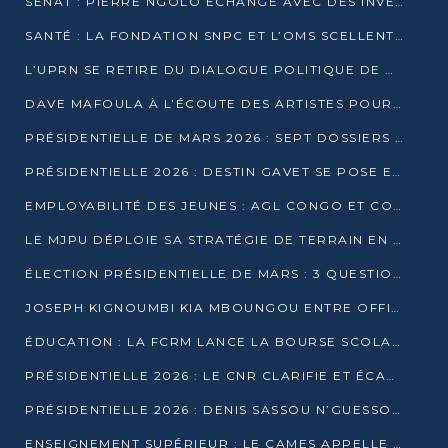
SÉNAT : PIERRE NGOLO ÉCHANGE AVEC DES INVESTISSEURS DU NUMÉRIQUE
SANTÉ : LA FONDATION SNPC ET L’OMS SCELLENT UN PARTENARIAT STRATÉGIQUE DE TROIS ANS
L’UPRN SE RETIRE DU DIALOGUE POLITIQUE DE DJAMBALA : TENSIONS DANS LE PRÉ-ÉLECTORAL CONGOLAIS
DAVE MAFOULA À L’ÉCOUTE DES ARTISTES POUR REDÉFINIR SA POLITIQUE CULTURELLE
PRÉSIDENTIELLE DE MARS 2026 : SEPT DOSSIERS DE CANDIDATURE ENREGISTRÉS À LA CLÔTURE DES DÉPÔTS
PRÉSIDENTIELLE 2026 : DESTIN GAVET SE POSE EN CANDIDAT DU « RAS-LE-BOL »
EMPLOYABILITÉ DES JEUNES : AGL CONGO ET CONGO TERMINAL S’ALLIENT À UCAC-ICAM
LE MJPU DÉPLOIE SA STRATÉGIE DE TERRAIN EN FAVEUR DE DSN
ÉLECTION PRÉSIDENTIELLE DE MARS : 3 QUESTIONS À UN EXPERT CONGOLAIS DE LA CYBERSÉCURITÉ
JOSEPH KIGNOUMBI KIA MBOUNGOU ENTRE OFFICIELLEMENT EN COURSE POUR LA PRÉSIDENTIELLE
ÉDUCATION : LA FCRM LANCE LA BOURSE SCOLAIRE FRANCINE-NTOUMI POUR PROMOUVOIR LES FILIÈRES SCIENTIFIQUES
PRÉSIDENTIELLE 2026 : LE CNR CLARIFIE ET ÉCARTE LA CANDIDATURE DU PASTEUR NTUMI
PRÉSIDENTIELLE 2026 : DENIS SASSOU N’GUESSO ANNONCE OFFICIELLEMENT SA CANDIDATURE
ENSEIGNEMENT SUPÉRIEUR : LE CAMES APPELLE À UNE UNIVERSITÉ AFRICAINE AXÉE SUR L’EMPLOYABILITÉ