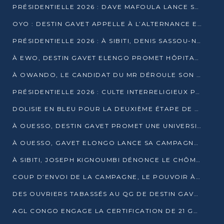
PRÉSIDENTIELLE 2026 : DAVE MAFOULA LANCE SA « VAGUE DU NOUVEAU DÉPART » À IMPFONDO
OYO : DESTIN GAVET APPELLE À L’ALTERNANCE ET À LA RESPONSABILITÉ DE LA JEUNESSE
PRÉSIDENTIELLE 2026 : À SIBITI, DENIS SASSOU-N’GUESSO PARIE SUR LES RESSOURCES DE LA LEKOUMOU
À EWO, DESTIN GAVET ELENGO PROMET HÔPITAL, CHEMIN DE FER ET AUDIT DES FINANCES PUBLIQUES
À OWANDO, LE CANDIDAT DU MR DÉROULE SON PROGRAMME DE “CHANGEMENT”
PRÉSIDENTIELLE 2026 : CULTE INTERRELIGIEUX POUR LA PAIX À OUENZÉ
DOLISIE EN BLEU POUR LA DEUXIÈME ÉTAPE DE CAMPAGNE DE DSN
À OUESSO, DESTIN GAVET PROMET UNE UNIVERSITÉ POUR LA SANGHA
À OUESSO, GAVET ELONGO LANCE SA CAMPAGNE SOUS LE SIGNE DU RENOUVEAU
À SIBITI, JOSEPH KIGNOUMBI DÉNONCE LE CHÔMAGE ET LES DÉFAILLANCES DE L’ÉTAT
COUP D’ENVOI DE LA CAMPAGNE, LE POUVOIR À POINTE-NOIRE, L’OPPOSITION À OUESSO ET SIBITI
DES OUVRIERS TABASSÉS AU QG DE DESTIN GAVET À 24 HEURES DE L’OUVERTURE DE LA CAMPAGNE
AGL CONGO ENGAGE LA CERTIFICATION DE 21 GRUTIERS AUX NORMES INTERNATIONALES