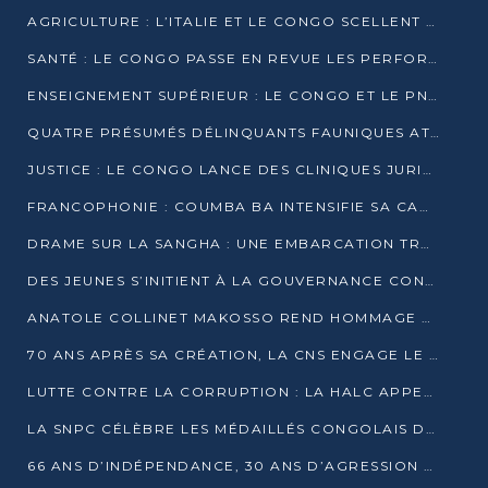
AGRICULTURE : L’ITALIE ET LE CONGO SCELLENT UN PARTENARIAT POUR UNE PRODUCTION LOCALE DURABLE
SANTÉ : LE CONGO PASSE EN REVUE LES PERFORMANCES DE SES HÔPITAUX À MI-PARCOURS
ENSEIGNEMENT SUPÉRIEUR : LE CONGO ET LE PNUD VEULENT RAPPROCHER LA FORMATION UNIVERSITAIRE DES BESOINS DU MARCHÉ DE L’EMPLOI
QUATRE PRÉSUMÉS DÉLINQUANTS FAUNIQUES ATTENDUS DEVANT LA JUSTICE POUR TRAFIC D’IVOIRE
JUSTICE : LE CONGO LANCE DES CLINIQUES JURIDIQUES POUR RAPPROCHER LE DROIT DES CITOYENS
FRANCOPHONIE : COUMBA BA INTENSIFIE SA CAMPAGNE POUR LA SUCCESSION À LA TÊTE DE L’OIF
DRAME SUR LA SANGHA : UNE EMBARCATION TRANSPORTANT DES FIDÈLES DE « NZAMBÉ YA L’HUILE » FAIT NAUFRAGE À OUESSO
DES JEUNES S’INITIENT À LA GOUVERNANCE CONTINENTALE À BRAZZAVILLE
ANATOLE COLLINET MAKOSSO REND HOMMAGE À JEAN-PAUL PIGASSE
70 ANS APRÈS SA CRÉATION, LA CNS ENGAGE LE VIRAGE DE LA DIGITALISATION
LUTTE CONTRE LA CORRUPTION : LA HALC APPELLE À PASSER DES DISCOURS AUX ACTES
LA SNPC CÉLÈBRE LES MÉDAILLÉS CONGOLAIS DES OLYMPIADES PANAFRICAINES DE MATHÉMATIQUES 2026
66 ANS D’INDÉPENDANCE, 30 ANS D’AGRESSION RWANDAISE : 4 PRÉSIDENCES, UN ÉCHEC COLLECTIF