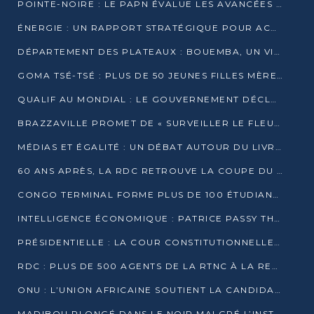
POINTE-NOIRE : LE PAPN ÉVALUE LES AVANCÉES DU MÔLE EST
ÉNERGIE : UN RAPPORT STRATÉGIQUE POUR ACCÉLÉRER LA TRANSITION AU CONGO
DÉPARTEMENT DES PLATEAUX : BOUEMBA, UN VIVIER ÉCONOMIQUE PRÊT À EXPLOSER
GOMA TSÉ-TSÉ : PLUS DE 50 JEUNES FILLES MÈRES SENSIBILISÉES À LA SANTÉ SEXUELLE
QUALIF AU MONDIAL : LE GOUVERNEMENT DÉCLARE LA JOURNÉE DU 1ER AVRIL 2026 CHÔMÉE ET PAYÉE
BRAZZAVILLE PROMET DE « SURVEILLER LE FLEUVE » APRÈS LA QUALIFICATION DE LA RDC AU MONDIAL
MÉDIAS ET ÉGALITÉ : UN DÉBAT AUTOUR DU LIVRE « CES FEMMES QUI REPRENNENT LE POUVOIR SUR LEUR VIE »
60 ANS APRÈS, LA RDC RETROUVE LA COUPE DU MONDE
CONGO TERMINAL FORME PLUS DE 100 ÉTUDIANTS AUX TECHNIQUES D’EMBAUCHE
INTELLIGENCE ÉCONOMIQUE : PATRICE PASSY THÉORISE UNE STRATÉGIE ADAPTÉE AUX CONTEXTES FRAGMENTÉS
PRÉSIDENTIELLE : LA COUR CONSTITUTIONNELLE CONFIRME LA VICTOIRE DE SASSOU NGUESSO AVEC 94,90 % DES SUFFRAGES
RDC : PLUS DE 500 AGENTS DE LA RTNC À LA RETRAITE, UNE PAGE SE TOURNE
ONU : L’UNION AFRICAINE SOUTIENT LA CANDIDATURE DE MACKY SALL
MADIBOU PLONGÉ DANS LE NOIR MALGRÉ L’INSTALLATION D’UN NOUVEAU TRANSFORMATEUR