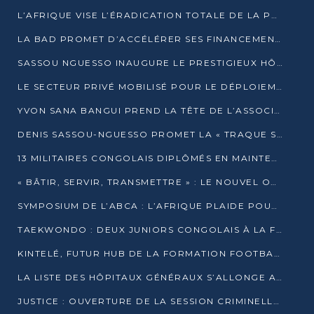
L’AFRIQUE VISE L’ÉRADICATION TOTALE DE LA POLIOMYÉLITE D’ICI 2026
LA BAD PROMET D’ACCÉLÉRER SES FINANCEMENTS AVEC LE MINISTÈRE DE L’ASSAINISSEMENT
SASSOU NGUESSO INAUGURE LE PRESTIGIEUX HÔTEL KEMPINSKI BRAZZAVILLE
LE SECTEUR PRIVÉ MOBILISÉ POUR LE DÉPLOIEMENT DE 19 MINI-CENTRALES SOLAIRES
YVON SANA BANGUI PREND LA TÊTE DE L’ASSOCIATION DES BANQUES CENTRALES AFRICAINES
DENIS SASSOU-NGUESSO PROMET LA « TRAQUE SANS RELÂCHE » DU GRAND BANDITISME
13 MILITAIRES CONGOLAIS DIPLÔMÉS EN MAINTENANCE INDUSTRIELLE APRÈS TROIS ANS DE FORMATION À L’UNIVERSITÉ MARIEN-NGOUABI
« BÂTIR, SERVIR, TRANSMETTRE » : LE NOUVEL OUVRAGE QUI INTERPELLE LES COLLECTIVITÉS
SYMPOSIUM DE L’ABCA : L’AFRIQUE PLAIDE POUR UN FINANCEMENT CLIMATIQUE ÉQUITABLE
TAEKWONDO : DEUX JUNIORS CONGOLAIS À LA FINALE D’OPEN SYRIES 2025 À ABIDJAN
KINTELÉ, FUTUR HUB DE LA FORMATION FOOTBALLISTIQUE AFRICAINE ?
LA LISTE DES HÔPITAUX GÉNÉRAUX S’ALLONGE AU CONGO
JUSTICE : OUVERTURE DE LA SESSION CRIMINELLE À BRAZZAVILLE AVEC 52 DOSSIERS AU RÔLE