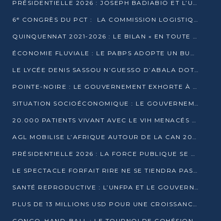
PRÉSIDENTIELLE 2026 : JOSEPH BADIABIO ET L’UDH-YUKI JOUENT LA PRUDENCE
6ᵉ CONGRÈS DU PCT : LA COMMISSION LOGISTIQUE ASSURE LA DISTRIBUTION DES KITS
QUINQUENNAT 2021-2026 : LE BILAN « EN TOUTE TRANSPARENCE » PRÉSENTÉ À LA PRESSE
ÉCONOMIE FLUVIALE : LE PABPS ADOPTE UN BUDGET 2026 DE PLUS DE 2,7 MILLIARDS FCFA
LE LYCÉE DENIS SASSOU N’GUESSO D’ABALA DOTÉ D’UNE SALLE MULTIMÉDIA
POINTE-NOIRE : LE GOUVERNEMENT EXHORTE À UN USAGE RESPONSABLE DU NOUVEAU MATÉRIEL MUNICIPAL
SITUATION SOCIOÉCONOMIQUE : LE GOUVERNEMENT INTERPELLÉ DEVANT LE SÉNAT
20.000 PATIENTS VIVANT AVEC LE VIH MENACÉS D’ARRÊT DE TRAITEMENT
AGL MOBILISE L’AFRIQUE AUTOUR DE LA CAN 2025
PRÉSIDENTIELLE 2026 : LA FORCE PUBLIQUE SE PRÉPARE À SÉCURISER LE SCRUTIN
LE SPECTACLE FORFAIT RIRE NE SE TIENDRA PAS LE 1ER JANVIER
SANTÉ REPRODUCTIVE : L’UNFPA ET LE GOUVERNEMENT AFFINENT LES PRIORITÉS DE 2026
PLUS DE 13 MILLIONS USD POUR UNE CROISSANCE VERTE ET SOUVERAINE
CONGO–HAND-BALL : LE TOURNOI DE COHÉSION ET DE FRATERNITÉ ALLUME SES LAMPIONS À BRAZZAVILLE