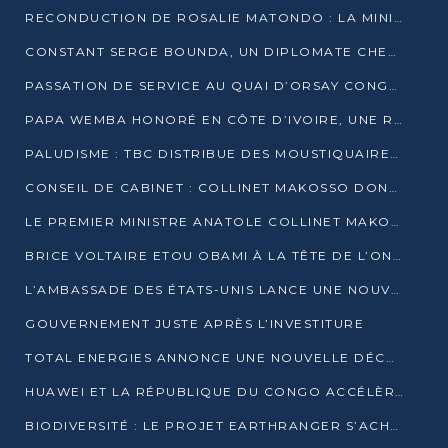
RECONDUCTION DE ROSALIE MATONDO : LA MINISTRE PROMET D’ACCÉLÉRER LE TRAITEMENT DES DOSSIERS ET DE RELEVER DE NOUVEAUX DÉFIS
CONSTANT SERGE BOUNDA, UN DIPLOMATE CHEVRONNÉ AUX COMMANDES DES AFFAIRES ÉTRANGÈRES
PASSATION DE SERVICE AU QUAI D’ORSAY CONGOLAIS : GAKOSSO PASSE LE FLAMBEAU À BOUNDA
PAPA WEMBA HONORÉ EN CÔTE D’IVOIRE, UNE RUE PORTE DÉSORMAIS SON NOM
PALUDISME : TBC DISTRIBUE DES MOUSTIQUAIRES DANS DEUX CSI DE BRAZZAVILLE
CONSEIL DE CABINET : COLLINET MAKOSSO DONNE SES DERNIÈRES ORIENTATIONS
LE PREMIER MINISTRE ANATOLE COLLINET MAKOSSO DÉMISSIONNE AVEC SON GOUVERNEMENT
BRICE VOLTAIRE ETOU OBAMI À LA TÊTE DE L’ONEC-C POUR TROIS ANS
L’AMBASSADE DES ÉTATS-UNIS LANCE UNE NOUVELLE COHORTE DU PROGRAMME ACCESS MICRO-SCHOLARSHIP
GOUVERNEMENT JUSTE APRÈS L’INVESTITURE
TOTAL ENERGIES ANNONCE UNE NOUVELLE DÉCOUVERTE D’HYDROCARBURES SUR LE PERMIS MOHO AU LARGE DU CONGO
HUAWEI ET LA RÉPUBLIQUE DU CONGO ACCÉLÈRENT LEUR PARTENARIAT
BIODIVERSITÉ : LE PROJET EARTHRANGER S’ACHÈVE, MAIS LES DÉFIS DEMEURENT