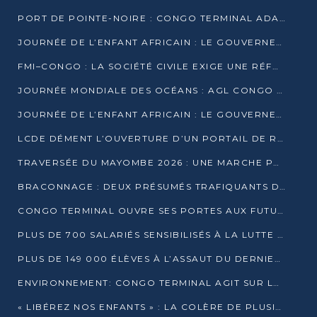
PORT DE POINTE-NOIRE : CONGO TERMINAL ADAPTE SON DRAGAGE AUX SABLES BITUMINEUX
JOURNÉE DE L’ENFANT AFRICAIN : LE GOUVERNEMENT RÉAFFIRME SON ENGAGEMENT POUR L’ACCÈS À L’EAU ET À L’ASSAINISSEMENT
FMI–CONGO : LA SOCIÉTÉ CIVILE EXIGE UNE RÉFORME DE LA FISCALITÉ PÉTROLIÈRE
JOURNÉE MONDIALE DES OCÉANS : AGL CONGO MOBILISE SES COLLABORATEURS POUR LA PRÉSERVATION DE LA BIODIVERSITÉ MARINE
JOURNÉE DE L’ENFANT AFRICAIN : LE GOUVERNEMENT MOBILISÉ POUR L’HYGIÈNE DANS LES ORPHELINATS
LCDE DÉMENT L’OUVERTURE D’UN PORTAIL DE RECRUTEMENT ET APPELLE À LA VIGILANCE
TRAVERSÉE DU MAYOMBE 2026 : UNE MARCHE POUR SENSIBILISER ET DÉPISTER AU DIABÈTE
BRACONNAGE : DEUX PRÉSUMÉS TRAFIQUANTS D’HIPPOPOTAME ÉCROUÉS À BRAZZAVILLE
CONGO TERMINAL OUVRE SES PORTES AUX FUTURS INGÉNIEURS DE L’UCAC-ICAM
PLUS DE 700 SALARIÉS SENSIBILISÉS À LA LUTTE CONTRE LA TUBERCULOSE À CONGO TERMINAL
PLUS DE 149 000 ÉLÈVES À L’ASSAUT DU DERNIER CEPE
ENVIRONNEMENT: CONGO TERMINAL AGIT SUR LE TERRAIN ET FORME LES PLUS JEUNES
« LIBÉREZ NOS ENFANTS » : LA COLÈRE DE PLUSIEURS MÈRES À BRAZZAVILLE CONTRE LA DGSP