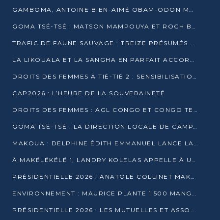
GAMBOMA, ANTOINE BIEN-AIMÉ OBAM-ODON MOBILISE LES 32 148 ÉLECTEURS EN FAVEUR DE DENIS SASSOU NGUESSO
GOMA TSÉ-TSÉ : MATSON MAMPOUYA ET ROCH BREDIN BISSALA NKOUNKOU EN CAMPAGNE DE PROXIMITÉ
TRAFIC DE FAUNE SAUVAGE : TREIZE PRÉSUMÉS TRAFIQUANTS INTERPELLÉS AU CONGO EN 2025
LA LIKOUALA ET LA SANGHA EN PARFAIT ACCORD AVEC LE PROJET DE SOCIÉTÉ DU CANDIDAT DENIS SASSOU-N’GUESSO
DROITS DES FEMMES À TIÉ-TIÉ 2 : SENSIBILISATION ET PÉDAGOGIE SUR LE DROIT DE VOTE
CAP2026 : L’HEURE DE LA SOUVERAINETÉ
DROITS DES FEMMES : AGL CONGO ET CONGO TERMINAL METTENT EN AVANT LE LEADERSHIP FÉMININ
GOMA TSÉ-TSÉ : LA DIRECTION LOCALE DE CAMPAGNE INTENSIFIE LA SENSIBILISATION DANS LES VILLAGES
MAKOUA : DELPHINE ÉDITH EMMANUEL LANCE LA CAMPAGNE POUR DENIS SASSOU-N’GUESSO
À MAKÉLÉKÉLÉ 1, LANDRY KOLELAS APPELLE À UNE MOBILISATION MASSIVE EN FAVEUR DE DENIS SASSOU-N’GUESSO
PRÉSIDENTIELLE 2026 : ANATOLE COLLINET MAKOSSO DÉFEND LE PROJET DE SOCIÉTÉ DE DENIS SASSOU NGUESSO
ENVIRONNEMENT : MAURICE PLANTE 1 500 MANGROVES POUR HONORER WANGARI MAATHAI
PRÉSIDENTIELLE 2026 : LES MUTUELLES ET ASSOCIATIONS S’IMPLIQUENT DANS LA CAMPAGNE ÉLECTORALE À TIÉ-TIÉ 2 (POINTE-NOIRE)