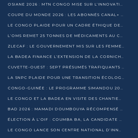
OSIANE 2026 : MTN CONGO MISE SUR L’INNOVATION POUR RELEVER LES DÉFIS AFRICAINS
COUPE DU MONDE 2026 : LES ABONNÉS CANAL+ AU CONGO DÉÇUS À QUELQUES JOURS DU COUP D’ENVOI
LE CONGO PLAIDE POUR UN CADRE ÉTHIQUE DE L’INTELLIGENCE ARTIFICIELLE À DAKAR
L’OMS REMET 25 TONNES DE MÉDICAMENTS AU CONGO POUR RENFORCER LA RIPOSTE AUX ÉPIDÉMIES
ZLECAF : LE GOUVERNEMENT MIS SUR LES FEMMES ENTREPRENEURES
LA BADEA FINANCE L’EXTENSION DE LA CORNICHE SUD DE BRAZZAVILLE
CUVETTE-OUEST : SEPT PRÉSUMÉS TRAFIQUANTS DE FAUNE INTERPELLÉS À EWO ET KELLÉ
LA SNPC PLAIDE POUR UNE TRANSITION ÉCOLOGIQUE PROGRESSIVE
CONGO-GUINÉE : LE PROGRAMME SIMANDOU 2040 AU CŒUR DES ÉCHANGES À LA BAD
LE CONGO ET LA BADEA EN VISITE DES CHANTIERS
BAD 2026 : MAMADI DOUMBOUYA RÉCOMPENSÉ PAR LE TROPHÉE BABACAR NDIAYE À BRAZZAVILLE
ÉLECTION À L’OIF : COUMBA BA, LA CANDIDATE DISCRÈTE QUI BOUSCULE LE JEU DIPLOMATIQUE
LE CONGO LANCE SON CENTRE NATIONAL D’INNOVATION