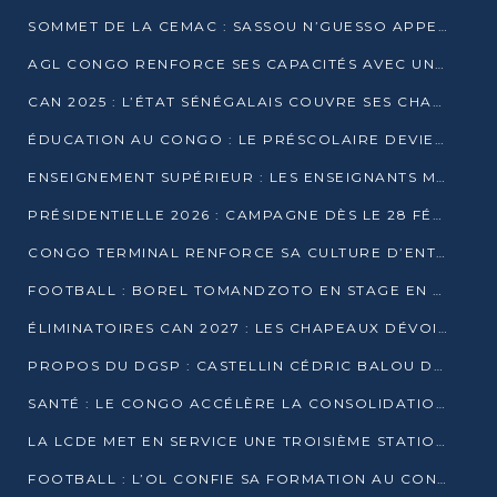
SOMMET DE LA CEMAC : SASSOU N’GUESSO APPELLE À LA VIGILANCE FACE AUX RISQUES ÉCONOMIQUES
AGL CONGO RENFORCE SES CAPACITÉS AVEC UNE GRUE DE 250 TONNES
CAN 2025 : L’ÉTAT SÉNÉGALAIS COUVRE SES CHAMPIONS D’AFRIQUE DE RÉCOMPENSES EXCEPTIONNELLES
ÉDUCATION AU CONGO : LE PRÉSCOLAIRE DEVIENT OBLIGATOIRE, LE BTS CONSACRÉ DIPLÔME D’ÉTAT
ENSEIGNEMENT SUPÉRIEUR : LES ENSEIGNANTS MAINTIENNENT LA GRÈVE ET EXIGENT UN ACCORD ÉCRIT AVEC L’ÉTAT
PRÉSIDENTIELLE 2026 : CAMPAGNE DÈS LE 28 FÉVRIER, SCRUTIN LES 12 ET 15 MARS
CONGO TERMINAL RENFORCE SA CULTURE D’ENTREPRISE AVEC LE PROGRAMME « WIN TOGETHER »
FOOTBALL : BOREL TOMANDZOTO EN STAGE EN ESPAGNE AVEC POLISSYA FC
ÉLIMINATOIRES CAN 2027 : LES CHAPEAUX DÉVOILÉS, LE CONGO FIXÉ SUR SON SORT
PROPOS DU DGSP : CASTELLIN CÉDRIC BALOU DÉNONCE DES PROPOS INTIMIDANTS
SANTÉ : LE CONGO ACCÉLÈRE LA CONSOLIDATION DE L’OFFRE DE SOINS
LA LCDE MET EN SERVICE UNE TROISIÈME STATION D’EAU POTABLE À MFILOU
FOOTBALL : L’OL CONFIE SA FORMATION AU CONGOLAIS CHRISTIAN BASSILA