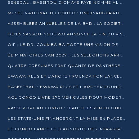
SÉNÉGAL : BASSIROU DIOMAYE FAYE NOMME AL AMINOU LÔ PREMIER MINISTRE
MUSÉE NATIONAL DU CONGO : UNE INAUGURATION PORTEUSE D’ESPOIR POUR LA CULTURE
ASSEMBLÉES ANNUELLES DE LA BAD : LA SOCIÉTÉ CIVILE CONGOLAISE À LA RECHERCHE DE PARTENAIRES POUR SES PROJETS
DENIS SASSOU-NGUESSO ANNONCE LA FIN DU VISA POUR LES AFRICAINS EN 2027
OIF : LE DR. COUMBA BÂ PORTE UNE VISION DE DIALOGUE, DE STABILITÉ ET DE RÉFORME À LA TÊTE
ÉLIMINATOIRES CAN 2027 : LES SÉLECTIONS AFRICAINES CONNAISSENT LEURS ADVERSAIRES
QUATRE PRÉSUMÉS TRAFIQUANTS DE PANTHÈRE ARRÊTÉS À EWO
EWAWA PLUS ET L’ARCHER FOUNDATION LANCENT UN CAMP DE BASKET POUR LES JEUNES À BRAZZAVILLE
BASKETBALL: EWAWA PLUS ET L’ARCHER FOUNDATION LANCENT UN CAMP POUR LES JEUNES
AGL CONGO LIVRE 270 VÉHICULES POUR MODERNISER LE TRANSPORT URBAIN
PASSEPORT AU CONGO : JEAN-OLESSONGO ONDAYE VEUT METTRE FIN AUX LENTEURS ADMINISTRATIVES
LES ÉTATS-UNIS FINANCERONT LA MISE EN PLACE DE JUSQU’À 50 CLINIQUES DE LUTTE CONTRE L’EBOLA
LE CONGO LANCE LE DIAGNOSTIC DES INFRASTRUCTURES SPORTIVES DU COMPLEXE DE KINTÉLÉ