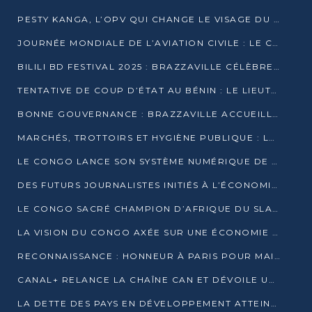
PESTY KANGA, L’OPV QUI CHANGE LE VISAGE DU REPORTAGE AU CONGO
JOURNÉE MONDIALE DE L’AVIATION CIVILE : LE CONGO MISE SUR L’INNOVATION ET LA SÉCURITÉ
BILILI BD FESTIVAL 2025 : BRAZZAVILLE CÉLÈBRE DIX ANS DE CRÉATION GRAPHIQUE AFRICAINE
TENTATIVE DE COUP D’ÉTAT AU BÉNIN : LE LIEUTENANT-COLONEL TIGRI S’AUTOPROCLAME CHEF D’UN COMITÉ MILITAIRE
BONNE GOUVERNANCE : BRAZZAVILLE ACCUEILLE LES PREMIÈRES JOURNÉES CONGOLAISES DE L’ÉVALUATION
MARCHÉS, TROTTOIRS ET HYGIÈNE PUBLIQUE : LE GOUVERNEMENT DURCIT LE TON
LE CONGO LANCE SON SYSTÈME NUMÉRIQUE DE VÉRIFICATION DU BOIS
DES FUTURS JOURNALISTES INITIÉS À L’ÉCONOMIE BLEUE DURABLE
LE CONGO SACRÉ CHAMPION D’AFRIQUE DU SLAM 2025
LA VISION DU CONGO AXÉE SUR UNE ÉCONOMIE BAS CARBONE AU RENDEZ-VOUS DE MONACO 2025
RECONNAISSANCE : HONNEUR À PARIS POUR MAIXENT RAOUL OMINGA
CANAL+ RELANCE LA CHAÎNE CAN ET DÉVOILE UNE OFFRE EXCEPTIONNELLE POUR DÉCEMBRE
LA DETTE DES PAYS EN DÉVELOPPEMENT ATTEINT UN SOMMET HISTORIQUE ENTRE 2022 ET 2024