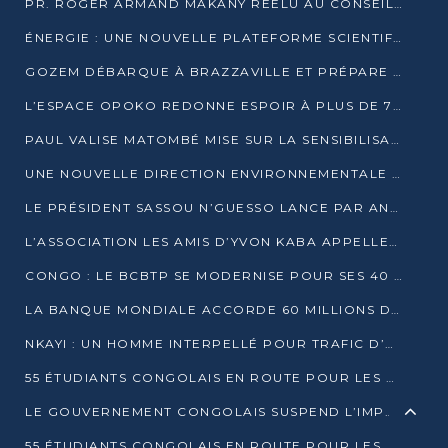
PR. ROGER ARMAND MAKANY RÉÉLU AU CONSEIL DE L’AUF
ÉNERGIE : UNE NOUVELLE PLATEFORME SCIENTIFIQUE POUR LA TRANSITION ÉNERGÉTIQUE EN AFRIQUE CENTRALE
GOZEM DÉBARQUE À BRAZZAVILLE ET PRÉPARE SON ARRIVÉE À POINTE-NOIRE
L’ESPACE OPOKO REDONNE ESPOIR À PLUS DE 775 ÉLÈVES AUTOCHTONES DANS LE NORD DU CONGO
PAUL VALISE MATOMBÉ MISE SUR LA SENSIBILISATION POUR ÉRAQUER LE GRAND BANDITISME
UNE NOUVELLE DIRECTION ENVIRONNEMENTALE POUR RENFORCER LA GESTION DES DONNÉES AU CONGO
LE PRÉSIDENT SASSOU N’GUESSO LANCE PAR ANTICIPATION LA 39ÈME JOURNÉE NATIONALE DE L’ARBRE
L’ASSOCIATION LES AMIS D’YVON KABA APPELLENT DENIS SASSOU N’GUESSO À SE PORTER CANDIDAT
CONGO : LE BCBTP SE MODERNISE POUR SES 40 ANS D’EXISTENCE
LA BANQUE MONDIALE ACCORDE 60 MILLIONS DE DOLLARS POUR LA RÉSILIENCE URBAINE AU CONGO
NKAYI : UN HOMME INTERPELLÉ POUR TRAFIC D’UN BÉBÉ CHIMPANZÉ
55 ÉTUDIANTS CONGOLAIS EN ROUTE POUR LES UNIVERSITÉS ALGÉRIENNES
LE GOUVERNEMENT CONGOLAIS SUSPEND L’IMPORTATION DES MACHETTES ET DES MOTOS
55 ÉTUDIANTS CONGOLAIS EN ROUTE POUR LES UNIVERSITÉS ALGÉRIENNES