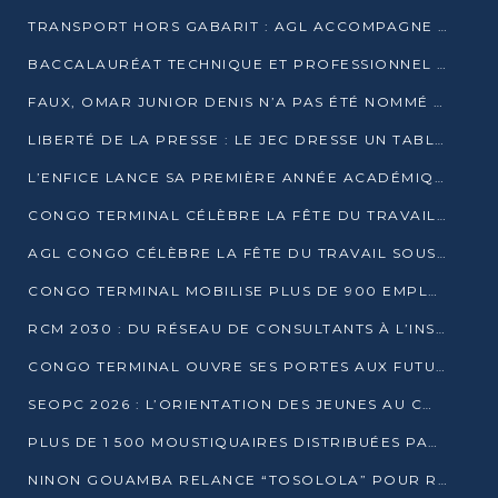
TRANSPORT HORS GABARIT : AGL ACCOMPAGNE LE DÉVELOPPEMENT DU SECTEUR BRASSICOLE AU CONGO
BACCALAURÉAT TECHNIQUE ET PROFESSIONNEL : 16 352 CANDIDATS LANCÉS DANS LES ÉPREUVES D’EPS
FAUX, OMAR JUNIOR DENIS N’A PAS ÉTÉ NOMMÉ AIDE DE CAMP ADJOINT DE DENIS SASSOU NGUESSO
LIBERTÉ DE LA PRESSE : LE JEC DRESSE UN TABLEAU PRÉOCCUPANT AU CONGO
L’ENFICE LANCE SA PREMIÈRE ANNÉE ACADÉMIQUE AVEC 100 FUTURS ENSEIGNANTS
CONGO TERMINAL CÉLÈBRE LA FÊTE DU TRAVAIL AVEC SES COLLABORATEURS À POINTE-NOIRE
AGL CONGO CÉLÈBRE LA FÊTE DU TRAVAIL SOUS LE SIGNE DE LA COHÉSION
CONGO TERMINAL MOBILISE PLUS DE 900 EMPLOYÉS AUTOUR DE LA SÉCURITÉ AU TRAVAIL
RCM 2030 : DU RÉSEAU DE CONSULTANTS À L’INSTRUMENT DE PUISSANCE EN AFRIQUE FRANCOPHONE
CONGO TERMINAL OUVRE SES PORTES AUX FUTURS INGÉNIEURS AU FORUM DES MÉTIERS D’UCAC-ICAM
SEOPC 2026 : L’ORIENTATION DES JEUNES AU CŒUR DE LA DEUXIÈME ÉDITION
PLUS DE 1 500 MOUSTIQUAIRES DISTRIBUÉES PAR AGL ET CONGO TERMINAL DANS LA LUTTE CONTRE LE PALUDISME
NINON GOUAMBA RELANCE “TOSOLOLA” POUR RENFORCER LE DIALOGUE AVEC LES CITOYENS