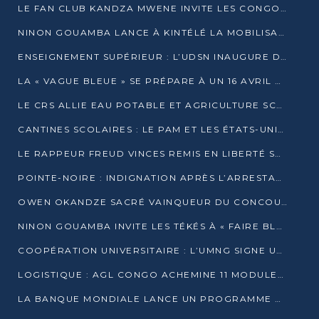
LE FAN CLUB KANDZA MWENE INVITE LES CONGOLAIS À UNE FORTE AFFLUENCE AU STADE DE KINTÉLÉ
NINON GOUAMBA LANCE À KINTÉLÉ LA MOBILISATION POUR L’INVESTITURE DR DSN
ENSEIGNEMENT SUPÉRIEUR : L’UDSN INAUGURE DES LABORATOIRES POUR BOOSTER LA FORMATION PRATIQUE
LA « VAGUE BLEUE » SE PRÉPARE À UN 16 AVRIL HISTORIQUE
LE CRS ALLIE EAU POTABLE ET AGRICULTURE SCOLAIRE AU CŒUR DE LA TRANSFORMATION DES ÉCOLES RURALES
CANTINES SCOLAIRES : LE PAM ET LES ÉTATS-UNIS AU CONTACT DES ÉCOLIERS DE KINKALA
LE RAPPEUR FREUD VINCES REMIS EN LIBERTÉ SOUS PRESSION MÉDIATIQUE
POINTE-NOIRE : INDIGNATION APRÈS L’ARRESTATION DU RAPPEUR FREUD VINCES
OWEN OKANDZE SACRÉ VAINQUEUR DU CONCOURS SLAM POUR LA VIE
NINON GOUAMBA INVITE LES TÉKÉS À « FAIRE BLOC » POUR PESER DANS LE DÉBAT NATIONAL
COOPÉRATION UNIVERSITAIRE : L’UMNG SIGNE UN ACCORD STRATÉGIQUE AVEC L’UNIVERSITÉ HAINAN EN CHINE
LOGISTIQUE : AGL CONGO ACHEMINE 11 MODULES GÉANTS JUSQU’À BRAZZAVILLE
LA BANQUE MONDIALE LANCE UN PROGRAMME DE 394 MILLIONS DE DOLLARS POUR LE BASSIN DU CONGO