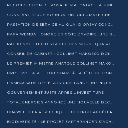
RECONDUCTION DE ROSALIE MATONDO : LA MINISTRE PROMET D’ACCÉLÉRER LE TRAITEMENT DES DOSSIERS ET DE RELEVER DE NOUVEAUX DÉFIS
CONSTANT SERGE BOUNDA, UN DIPLOMATE CHEVRONNÉ AUX COMMANDES DES AFFAIRES ÉTRANGÈRES
PASSATION DE SERVICE AU QUAI D’ORSAY CONGOLAIS : GAKOSSO PASSE LE FLAMBEAU À BOUNDA
PAPA WEMBA HONORÉ EN CÔTE D’IVOIRE, UNE RUE PORTE DÉSORMAIS SON NOM
PALUDISME : TBC DISTRIBUE DES MOUSTIQUAIRES DANS DEUX CSI DE BRAZZAVILLE
CONSEIL DE CABINET : COLLINET MAKOSSO DONNE SES DERNIÈRES ORIENTATIONS
LE PREMIER MINISTRE ANATOLE COLLINET MAKOSSO DÉMISSIONNE AVEC SON GOUVERNEMENT
BRICE VOLTAIRE ETOU OBAMI À LA TÊTE DE L’ONEC-C POUR TROIS ANS
L’AMBASSADE DES ÉTATS-UNIS LANCE UNE NOUVELLE COHORTE DU PROGRAMME ACCESS MICRO-SCHOLARSHIP
GOUVERNEMENT JUSTE APRÈS L’INVESTITURE
TOTAL ENERGIES ANNONCE UNE NOUVELLE DÉCOUVERTE D’HYDROCARBURES SUR LE PERMIS MOHO AU LARGE DU CONGO
HUAWEI ET LA RÉPUBLIQUE DU CONGO ACCÉLÈRENT LEUR PARTENARIAT
BIODIVERSITÉ : LE PROJET EARTHRANGER S’ACHÈVE, MAIS LES DÉFIS DEMEURENT