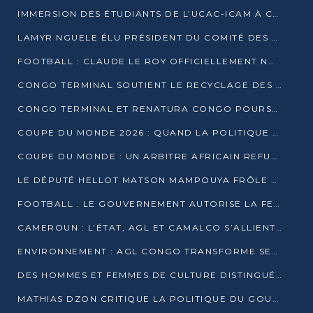
IMMERSION DES ÉTUDIANTS DE L’UCAC-ICAM À CONGO TERMINAL
LAMYR NGUELE ÉLU PRÉSIDENT DU COMITÉ DES MEMBRES D’HONNEUR DU PCT
FOOTBALL : CLAUDE LE ROY OFFICIELLEMENT NOMMÉ SÉLECTIONNEUR DU CONGO
CONGO TERMINAL SOUTIENT LE RECYCLAGE DES DÉCHETS PLASTIQUES À POINTE-NOIRE
CONGO TERMINAL ET RENATURA CONGO POURSUIVENT LEUR COMBAT POUR LA BIODIVERSITÉ
COUPE DU MONDE 2026 : QUAND LA POLITIQUE MENACE L’UNIVERSALITÉ DU FOOTBALL
COUPE DU MONDE : UN ARBITRE AFRICAIN REFUSÉ À L’ENTRÉE DES ÉTATS-UNIS
LE DÉPUTÉ HELLOT MATSON MAMPOUYA FRÔLE LA MORT LORS D’UNE EMBUSCADE DZNS LE POOL
FOOTBALL : LE GOUVERNEMENT AUTORISE LA FECOFOOT À OCCUPER LES COMPLEXES SPORTIFS
CAMEROUN : L’ÉTAT, AGL ET CAMALCO S’ALLIENT POUR UN MÉGA-PROJET FERROVIAIRE
ENVIRONNEMENT : AGL CONGO TRANSFORME SES DÉCHETS EN OUTILS DE FORMATION
DES HOMMES ET FEMMES DE CULTURE DISTINGUÉS POUR LEUR ENGAGEMENT PAR BANTOU CULTURE
MATHIAS DZON CRITIQUE LA POLITIQUE DU GOUVERNEMENT ET ALERTE SUR LA DETTE DU CONGO