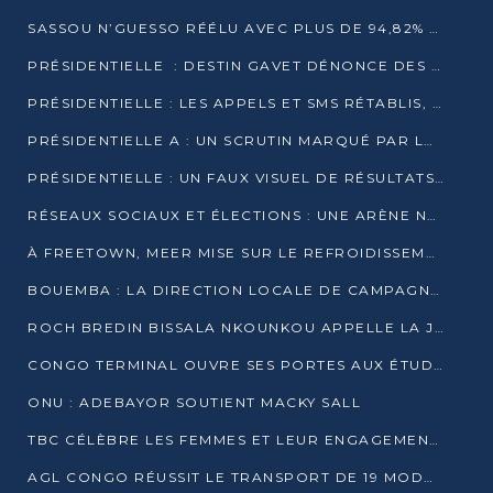
SASSOU N’GUESSO RÉÉLU AVEC PLUS DE 94,82% DES VOIX
PRÉSIDENTIELLE : DESTIN GAVET DÉNONCE DES IRRÉGULARITÉS ET REVENDIQUE LA VICTOIRE
PRÉSIDENTIELLE : LES APPELS ET SMS RÉTABLIS, INTERNET RESTE BLOQUÉ
PRÉSIDENTIELLE A : UN SCRUTIN MARQUÉ PAR LA COUPURE D’INTERNET ET UNE AFFLUENCE TIMIDE À BRAZZAVILLE
PRÉSIDENTIELLE : UN FAUX VISUEL DE RÉSULTATS CIRCULE
RÉSEAUX SOCIAUX ET ÉLECTIONS : UNE ARÈNE NUMÉRIQUE EN PLEINE MUTATION AU CONGO
À FREETOWN, MEER MISE SUR LE REFROIDISSEMENT PASSIF FACE À LA CHALEUR EXTRÊME
BOUEMBA : LA DIRECTION LOCALE DE CAMPAGNE DE DENIS SASSOU N’GUESSO MULTIPLIE LES ACTIVITÉS DE MOBILISATION
ROCH BREDIN BISSALA NKOUNKOU APPELLE LA JEUNESSE DE GOMA TSÉ-TSÉ À UN VOTE MASSIF POUR DENIS SASSOU NGUESSO
CONGO TERMINAL OUVRE SES PORTES AUX ÉTUDIANTS EN TRANSPORT ET LOGISTIQUE
ONU : ADEBAYOR SOUTIENT MACKY SALL
TBC CÉLÈBRE LES FEMMES ET LEUR ENGAGEMENT À L’OCCASION DU 8 MARS
AGL CONGO RÉUSSIT LE TRANSPORT DE 19 MODULES HORS GABARIT ENTRE POINTE-NOIRE ET BRAZZAVILLE