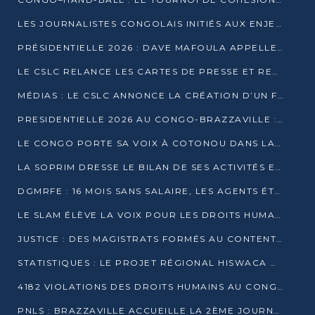
LES JOURNALISTES CONGOLAIS INITIÉS AUX ENJEUX DE L’ÉCONOMIE BLEUE
PRÉSIDENTIELLE 2026 : DAVE MAFOULA APPELLE LES CONGOLAIS À UN « NOUVEAU DÉPART »
LE CSLC RELANCE LES CARTES DE PRESSE ET RECONNAÎT OFFICIELLEMENT LES MÉDIAS EN LIGNE
MÉDIAS : LE CSLC ANNONCE LA CRÉATION D’UN FONDS D’APPUI À LA PRESSE
PRESIDENTIELLE 2026 AU CONGO-BRAZZAVILLE : UN CASTING ÉLARGI
LE CONGO PORTE SA VOIX À COTONOU DANS LA LUTTE CONTRE LA TUBERCULOSE
LA SOPRIM DRESSE LE BILAN DE SES ACTIVITÉS ET FIXE DE NOUVELLES PRIORITÉS
DGMRFE : 16 MOIS SANS SALAIRE, LES AGENTS ÉTOUFFENT DANS LE SILENCE
LE SLAM ÉLÈVE LA VOIX POUR LES DROITS HUMAINS À BRAZZAVILLE
JUSTICE : DES MAGISTRATS FORMÉS AU CONTENTIEUX DE LA PROPRIÉTÉ INTELLECTUELLE
STATISTIQUES : LE PROJET RÉGIONAL HISWACA OFFICIELLEMENT LANCÉ AU CONGO
4182 VIOLATIONS DES DROITS HUMAINS AU CONGO EN 2025 SELON LE CAD
PNLS : BRAZZAVILLE ACCUEILLE LA 2ÈME JOURNÉE SCIENTIFIQUE SUR LE VIH/SIDA