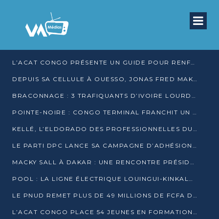
L’ACAT CONGO PRÉSENTE UN GUIDE POUR RENFORCER LES GARANTIES JUDICIAIRES EN GARDE À VUE
DEPUIS SA CELLULE À OUESSO, JONAS FRED MAKITA DÉNONCE CE QU’IL QUALIFIE DE DÉNI DE JUSTICE
BRACONNAGE : 3 TRAFIQUANTS D’IVOIRE LOURDEMENT CONDAMNÉS À DJAMBALA
POINTE-NOIRE : CONGO TERMINAL FRANCHIT UN CAP HISTORIQUE AVEC 99 MOUVEMENTS/HEURE
KELLÉ, L’ELDORADO DES PROFESSIONNELLES DU SEXE
LE PARTI DPC LANCE SA CAMPAGNE D’ADHÉSIONS ET VEUT STRUCTURER SA PRÉSENCE DANS LES 15 DÉPARTEMENTS
MACKY SALL À DAKAR : UNE RENCONTRE PRÉSIDENTIELLE QUI DIVISE L’OPINION SÉNÉGALAISE
POOL : LA LIGNE ÉLECTRIQUE LOUINGUI-KINKALA-BOKO MISE EN SERVICE
LE PNUD REMET PLUS DE 49 MILLIONS DE FCFA D’ÉQUIPEMENTS POUR ACCÉLÉRER LA NUMÉRISATION DU SYSTÈME DE SANTÉ
L’ACAT CONGO PLACE 54 JEUNES EN FORMATION PROFESSIONNELLE