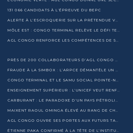
131 066 CANDIDATS À L’ÉPREUVE DU BEPC
ALERTE À L’ESCROQUERIE SUR LA PRÉTENDUE VENTE DE PARCELLES AFAT
MÔLE EST : CONGO TERMINAL RELÈVE LE DÉFI TECHNIQUE DES SABLES BITUMINEUX
AGL CONGO RENFORCE LES COMPÉTENCES DE SES ÉQUIPES AVEC LA CERTIFICATION CACES® R483
PRÈS DE 200 COLLABORATEURS D’AGL CONGO EN FORMATION JUSQU’EN JUILLET
FRAUDE À LA SIMBOX : L’ARPCE DÉMANTÈLE UN RÉSEAU UTILISANT DES CARTES SIM OUGANDAISES
CONGO TERMINAL ET LE SAMU SOCIAL POINTE-NOIRE RENOUVELLENT LEUR PARTENARIAT EN FAVEUR DES JEUNES VULNÉRABLES
ENSEIGNEMENT SUPÉRIEUR : L’UNICEF VEUT RENFORCER LA RECHERCHE SUR LES QUESTIONS DE L’ENFANCE
CARBURANT : LE PARADOXE D’UN PAYS PÉTROLIER CONFRONTÉ À DES PÉNURIES RÉCURRENTES
MAIXENT RAOUL OMINGA ÉLEVÉ AU RANG DE CHEVALIER DE L’ORDRE DE L’AMITIÉ ENTRE LA RUSSIE ET LE CONGO
AGL CONGO OUVRE SES PORTES AUX FUTURS TALENTS DE LA LOGISTIQUE
ÉTIENNE PAKA CONFIRMÉ À LA TÊTE DE L’INSTITUT GÉOGRAPHIQUE NATIONAL