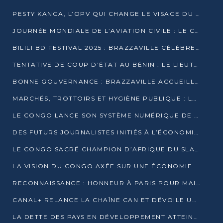
PESTY KANGA, L’OPV QUI CHANGE LE VISAGE DU REPORTAGE AU CONGO
JOURNÉE MONDIALE DE L’AVIATION CIVILE : LE CONGO MISE SUR L’INNOVATION ET LA SÉCURITÉ
BILILI BD FESTIVAL 2025 : BRAZZAVILLE CÉLÈBRE DIX ANS DE CRÉATION GRAPHIQUE AFRICAINE
TENTATIVE DE COUP D’ÉTAT AU BÉNIN : LE LIEUTENANT-COLONEL TIGRI S’AUTOPROCLAME CHEF D’UN COMITÉ MILITAIRE
BONNE GOUVERNANCE : BRAZZAVILLE ACCUEILLE LES PREMIÈRES JOURNÉES CONGOLAISES DE L’ÉVALUATION
MARCHÉS, TROTTOIRS ET HYGIÈNE PUBLIQUE : LE GOUVERNEMENT DURCIT LE TON
LE CONGO LANCE SON SYSTÈME NUMÉRIQUE DE VÉRIFICATION DU BOIS
DES FUTURS JOURNALISTES INITIÉS À L’ÉCONOMIE BLEUE DURABLE
LE CONGO SACRÉ CHAMPION D’AFRIQUE DU SLAM 2025
LA VISION DU CONGO AXÉE SUR UNE ÉCONOMIE BAS CARBONE AU RENDEZ-VOUS DE MONACO 2025
RECONNAISSANCE : HONNEUR À PARIS POUR MAIXENT RAOUL OMINGA
CANAL+ RELANCE LA CHAÎNE CAN ET DÉVOILE UNE OFFRE EXCEPTIONNELLE POUR DÉCEMBRE
LA DETTE DES PAYS EN DÉVELOPPEMENT ATTEINT UN SOMMET HISTORIQUE ENTRE 2022 ET 2024