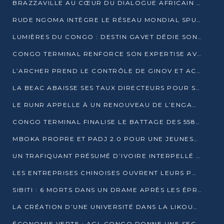
BRAZZAVILLE AU CŒUR DU DIALOGUE AFRICAIN SUR LES OBJECTIFS DE DÉVELOPPEMENT DURABLE
RUDE NGOMA INTÈGRE LE RÉSEAU MONDIAL SPUTNIK PRO APRÈS UNE FORMATION À MOSCOU
LUMIÈRES DU CONGO : DESTIN GAVET DÉDIE SON PRIX À L’UNITÉ NATIONALE ET À LA JEUNESSE
CONGO TERMINAL RENFORCE SON EXPERTISE AVEC NEUF NOUVEAUX FORMATEURS EN ENGINS PORTUAIRES
L’ARCHER PREND LE CONTRÔLE DE GINOV ET ACCÉLÈRE SON VIRAGE NUMÉRIQUE
LA BEAC ABAISSE SES TAUX DIRECTEURS POUR SOUTENIR LA CROISSANCE EN ZONE CEMAC
LE RUNR APPELLE À UN RENOUVEAU DE L’ENGAGEMENT MILITANT
CONGO TERMINAL FINALISE LE BATTAGE DES 558 PIEUX DU FUTUR QUAI DU MÔLE EST
MBOKA PROPRE ET PADJ 2.0 POUR UNE JEUNESSE PLUS AUTONOME
UN TRAFIQUANT PRÉSUMÉ D’IVOIRE INTERPELLÉ À DOLISIE
LES ENTREPRISES CHINOISES OUVRENT LEURS PORTES AUX JEUNES DIPLÔMÉS
SIBITI : 6 MORTS DANS UN DRAME APRÈS LES ÉPREUVES DU BEPC
LA CRÉATION D’UNE UNIVERSITÉ DANS LA LIKOUALA AU CŒUR D’UNE RÉFLEXION NATIONALE
ÉCONOMIE VERTE : AGL CONGO DONNE UNE SECONDE VIE À SES DÉCHETS INDUSTRIELS