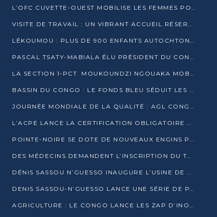
L’OFC CUVETTE-OUEST MOBILISE LES FEMMES POUR ACCUEILLIR LE PRÉSIDENT DE LA RÉPUBLIQUE
VISITE DE TRAVAIL : UN VIBRANT ACCUEIL RÉSERVÉ À DENIS SASSOU-N’GUESSO PAR L’ASSOCIATION « LES AMIS DE WOMO »
LÉKOUMOU : PLUS DE 900 ENFANTS AUTOCHTONES REÇOIVENT DES KITS SCOLAIRES GRÂCE À L’ESPACE OPOKO
PASCAL TSATY-MABIALA ÉLU PRÉSIDENT DU CONSEIL NATIONAL DE L’UPADS
LA SECTION 1-PCT MOUKOUNDZI NGOUAKA MOBILISE 100 000 FCFA POUR LE 6ᵉ CONGRÈS DU PARTI
BASSIN DU CONGO : LE FONDS BLEU SÉDUIT LES BAILLEURS À BELÉM
JOURNÉE MONDIALE DE LA QUALITÉ : AGL CONGO FORME ET SENSIBILISE LES JEUNES TALENTS
L’ACPE LANCE LA CERTIFICATION OBLIGATOIRE DES CONTRATS DE TRAVAIL DES TRANSPORTEURS
POINTE-NOIRE SE DOTE DE NOUVEAUX ENGINS POUR L’ASSAINISSEMENT ET L’ENTRETIEN ROUTIER
DES MÉDECINS DEMANDENT L’INSCRIPTION DU TRAITEMENT DU PIED-BOT DANS LES CURSUS UNIVERSITAIRES
DÉNIS SASSOU N’GUESSO INAUGURE L’USINE DE VALORISATION DU GAZ ASSOCIÉ
DENIS SASSOU-N’GUESSO LANCE UNE SÉRIE DE PROJETS DANS LE KOUILOU
AGRICULTURE : LE CONGO LANCE LES ZAP D’INONI ET YONO