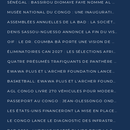
SÉNÉGAL : BASSIROU DIOMAYE FAYE NOMME AL AMINOU LÔ PREMIER MINISTRE
MUSÉE NATIONAL DU CONGO : UNE INAUGURATION PORTEUSE D’ESPOIR POUR LA CULTURE
ASSEMBLÉES ANNUELLES DE LA BAD : LA SOCIÉTÉ CIVILE CONGOLAISE À LA RECHERCHE DE PARTENAIRES POUR SES PROJETS
DENIS SASSOU-NGUESSO ANNONCE LA FIN DU VISA POUR LES AFRICAINS EN 2027
OIF : LE DR. COUMBA BÂ PORTE UNE VISION DE DIALOGUE, DE STABILITÉ ET DE RÉFORME À LA TÊTE
ÉLIMINATOIRES CAN 2027 : LES SÉLECTIONS AFRICAINES CONNAISSENT LEURS ADVERSAIRES
QUATRE PRÉSUMÉS TRAFIQUANTS DE PANTHÈRE ARRÊTÉS À EWO
EWAWA PLUS ET L’ARCHER FOUNDATION LANCENT UN CAMP DE BASKET POUR LES JEUNES À BRAZZAVILLE
BASKETBALL: EWAWA PLUS ET L’ARCHER FOUNDATION LANCENT UN CAMP POUR LES JEUNES
AGL CONGO LIVRE 270 VÉHICULES POUR MODERNISER LE TRANSPORT URBAIN
PASSEPORT AU CONGO : JEAN-OLESSONGO ONDAYE VEUT METTRE FIN AUX LENTEURS ADMINISTRATIVES
LES ÉTATS-UNIS FINANCERONT LA MISE EN PLACE DE JUSQU’À 50 CLINIQUES DE LUTTE CONTRE L’EBOLA
LE CONGO LANCE LE DIAGNOSTIC DES INFRASTRUCTURES SPORTIVES DU COMPLEXE DE KINTÉLÉ