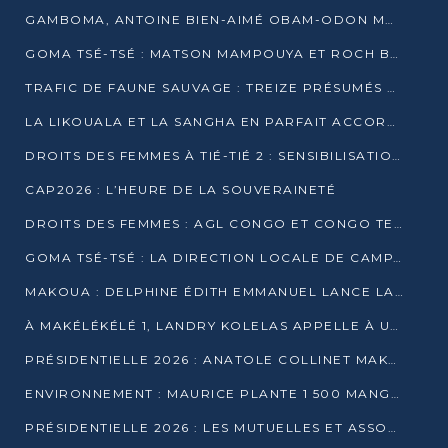
GAMBOMA, ANTOINE BIEN-AIMÉ OBAM-ODON MOBILISE LES 32 148 ÉLECTEURS EN FAVEUR DE DENIS SASSOU NGUESSO
GOMA TSÉ-TSÉ : MATSON MAMPOUYA ET ROCH BREDIN BISSALA NKOUNKOU EN CAMPAGNE DE PROXIMITÉ
TRAFIC DE FAUNE SAUVAGE : TREIZE PRÉSUMÉS TRAFIQUANTS INTERPELLÉS AU CONGO EN 2025
LA LIKOUALA ET LA SANGHA EN PARFAIT ACCORD AVEC LE PROJET DE SOCIÉTÉ DU CANDIDAT DENIS SASSOU-N’GUESSO
DROITS DES FEMMES À TIÉ-TIÉ 2 : SENSIBILISATION ET PÉDAGOGIE SUR LE DROIT DE VOTE
CAP2026 : L’HEURE DE LA SOUVERAINETÉ
DROITS DES FEMMES : AGL CONGO ET CONGO TERMINAL METTENT EN AVANT LE LEADERSHIP FÉMININ
GOMA TSÉ-TSÉ : LA DIRECTION LOCALE DE CAMPAGNE INTENSIFIE LA SENSIBILISATION DANS LES VILLAGES
MAKOUA : DELPHINE ÉDITH EMMANUEL LANCE LA CAMPAGNE POUR DENIS SASSOU-N’GUESSO
À MAKÉLÉKÉLÉ 1, LANDRY KOLELAS APPELLE À UNE MOBILISATION MASSIVE EN FAVEUR DE DENIS SASSOU-N’GUESSO
PRÉSIDENTIELLE 2026 : ANATOLE COLLINET MAKOSSO DÉFEND LE PROJET DE SOCIÉTÉ DE DENIS SASSOU NGUESSO
ENVIRONNEMENT : MAURICE PLANTE 1 500 MANGROVES POUR HONORER WANGARI MAATHAI
PRÉSIDENTIELLE 2026 : LES MUTUELLES ET ASSOCIATIONS S’IMPLIQUENT DANS LA CAMPAGNE ÉLECTORALE À TIÉ-TIÉ 2 (POINTE-NOIRE)