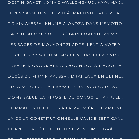
DESTIN GAVET NOMME WALLEMBAUD, KAYA MAGANE, BOUDZIKA ET MBOUSSA-ELLAH AUX COMMANDES DE SA CAMPAGNE
DENIS SASSOU-NGUESSO À IMPFONDO POUR LANCER LE CORRIDOR 13
FIRMIN AYESSA INHUMÉ À ONDZA DANS L’ÉMOTION ET LE RECUEILLEMENT
BASSIN DU CONGO : LES ÉTATS FORESTIERS MISENT SUR LES MARCHÉS CARBONE
LES SAGES DE MOUYONDZI APPELLENT À VOTER DENIS SASSOU-NGUESSO
LE CLUB 2002-PUR SE MOBILISE POUR LA CAMPAGNE
JOSEPH KIGNOUMBI KIA MBOUNGOU À L’ÉCOUTE DE TALANGAÏ
DÉCÈS DE FIRMIN AYESSA : DRAPEAUX EN BERNE LUNDI
PR. AIMÉ CHRISTIAN KAYATH : UN PARCOURS AU SERVICE DE LA RECHERCHE ET DE L’INNOVATION
L’OMS SALUE LA RIPOSTE DU CONGO ET APPELLE À DES RÉFORMES DURABLES
HOMMAGES OFFICIELS À LA PREMIÈRE FEMME MINISTRE DU CONGO
LA COUR CONSTITUTIONNELLE VALIDE SEPT CANDIDATURES POUR LA PRÉSIDENTIELLE
CONNECTIVITÉ LE CONGO SE RENFORCE GRÂCE AU CÂBLE 2AFRICA