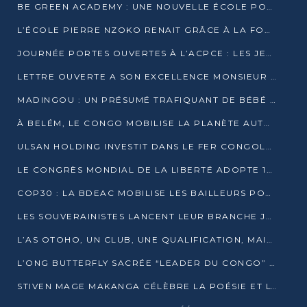
BE GREEN ACADEMY : UNE NOUVELLE ÉCOLE POUR LES MÉTIERS DE L’ÉCOLOGIE À POINTE-NOIRE
L’ÉCOLE PIERRE NZOKO RENAIT GRÂCE À LA FONDATION MUCODEC
JOURNÉE PORTES OUVERTES À L’ACPCE : LES JEUNES EN IMMERSION DANS L’ENTREPRISE
LETTRE OUVERTE A SON EXCELLENCE MONSIEUR DENIS SASSOU NGUESSO, PRESIDENT DE LAREPUBLIQUE DU CONGO
MADINGOU : UN PRÉSUMÉ TRAFIQUANT DE BÉBÉ CHIMPANZÉ FIXÉ SUR SON SORT LE 20 NOVEMBRE
À BELÉM, LE CONGO MOBILISE LA PLANÈTE AUTOUR DU FONDS BLEU POUR LE BASSIN DU CONGO
ULSAN HOLDING INVESTIT DANS LE FER CONGOLAIS
LE CONGRÈS MONDIAL DE LA LIBERTÉ ADOPTE 14 RÉSOLUTIONS HISTORIQUES
COP30 : LA BDEAC MOBILISE LES BAILLEURS POUR LE FONDS BLEU DU BASSIN DU CONGO
LES SOUVERAINISTES LANCENT LEUR BRANCHE JEUNE À BRAZZAVILLE
L’AS OTOHO, UN CLUB, UNE QUALIFICATION, MAIS ENCORE DES DOUTES
L’ONG BUTTERFLY SACRÉE “LEADER DU CONGO” AU PRIX D’EXCELLENCE 2025
STIVEN MAGE MAKANGA CÉLÈBRE LA POÉSIE ET L’HUMAIN AVEC SON RECUEIL “HECTARE”