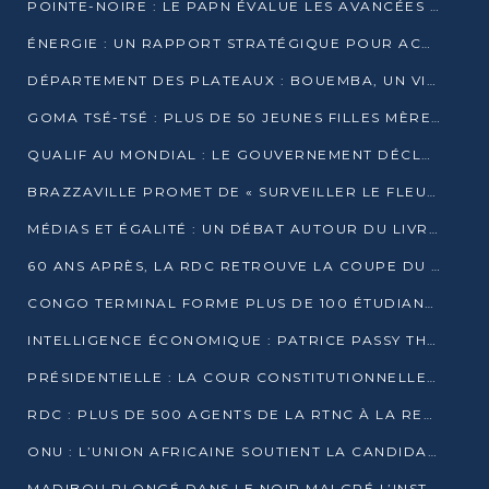
POINTE-NOIRE : LE PAPN ÉVALUE LES AVANCÉES DU MÔLE EST
ÉNERGIE : UN RAPPORT STRATÉGIQUE POUR ACCÉLÉRER LA TRANSITION AU CONGO
DÉPARTEMENT DES PLATEAUX : BOUEMBA, UN VIVIER ÉCONOMIQUE PRÊT À EXPLOSER
GOMA TSÉ-TSÉ : PLUS DE 50 JEUNES FILLES MÈRES SENSIBILISÉES À LA SANTÉ SEXUELLE
QUALIF AU MONDIAL : LE GOUVERNEMENT DÉCLARE LA JOURNÉE DU 1ER AVRIL 2026 CHÔMÉE ET PAYÉE
BRAZZAVILLE PROMET DE « SURVEILLER LE FLEUVE » APRÈS LA QUALIFICATION DE LA RDC AU MONDIAL
MÉDIAS ET ÉGALITÉ : UN DÉBAT AUTOUR DU LIVRE « CES FEMMES QUI REPRENNENT LE POUVOIR SUR LEUR VIE »
60 ANS APRÈS, LA RDC RETROUVE LA COUPE DU MONDE
CONGO TERMINAL FORME PLUS DE 100 ÉTUDIANTS AUX TECHNIQUES D’EMBAUCHE
INTELLIGENCE ÉCONOMIQUE : PATRICE PASSY THÉORISE UNE STRATÉGIE ADAPTÉE AUX CONTEXTES FRAGMENTÉS
PRÉSIDENTIELLE : LA COUR CONSTITUTIONNELLE CONFIRME LA VICTOIRE DE SASSOU NGUESSO AVEC 94,90 % DES SUFFRAGES
RDC : PLUS DE 500 AGENTS DE LA RTNC À LA RETRAITE, UNE PAGE SE TOURNE
ONU : L’UNION AFRICAINE SOUTIENT LA CANDIDATURE DE MACKY SALL
MADIBOU PLONGÉ DANS LE NOIR MALGRÉ L’INSTALLATION D’UN NOUVEAU TRANSFORMATEUR