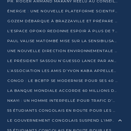
PR. ROGER ARMAND MAKANY RÉÉLU AU CONSEIL DE L’AUF
ÉNERGIE : UNE NOUVELLE PLATEFORME SCIENTIFIQUE POUR LA TRANSITION ÉNERGÉTIQUE EN AFRIQUE CENTRALE
GOZEM DÉBARQUE À BRAZZAVILLE ET PRÉPARE SON ARRIVÉE À POINTE-NOIRE
L’ESPACE OPOKO REDONNE ESPOIR À PLUS DE 775 ÉLÈVES AUTOCHTONES DANS LE NORD DU CONGO
PAUL VALISE MATOMBÉ MISE SUR LA SENSIBILISATION POUR ÉRAQUER LE GRAND BANDITISME
UNE NOUVELLE DIRECTION ENVIRONNEMENTALE POUR RENFORCER LA GESTION DES DONNÉES AU CONGO
LE PRÉSIDENT SASSOU N’GUESSO LANCE PAR ANTICIPATION LA 39ÈME JOURNÉE NATIONALE DE L’ARBRE
L’ASSOCIATION LES AMIS D’YVON KABA APPELLENT DENIS SASSOU N’GUESSO À SE PORTER CANDIDAT
CONGO : LE BCBTP SE MODERNISE POUR SES 40 ANS D’EXISTENCE
LA BANQUE MONDIALE ACCORDE 60 MILLIONS DE DOLLARS POUR LA RÉSILIENCE URBAINE AU CONGO
NKAYI : UN HOMME INTERPELLÉ POUR TRAFIC D’UN BÉBÉ CHIMPANZÉ
55 ÉTUDIANTS CONGOLAIS EN ROUTE POUR LES UNIVERSITÉS ALGÉRIENNES
LE GOUVERNEMENT CONGOLAIS SUSPEND L’IMPORTATION DES MACHETTES ET DES MOTOS
55 ÉTUDIANTS CONGOLAIS EN ROUTE POUR LES UNIVERSITÉS ALGÉRIENNES