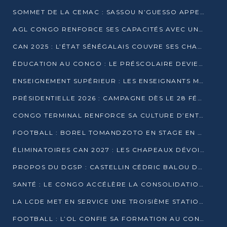
SOMMET DE LA CEMAC : SASSOU N’GUESSO APPELLE À LA VIGILANCE FACE AUX RISQUES ÉCONOMIQUES
AGL CONGO RENFORCE SES CAPACITÉS AVEC UNE GRUE DE 250 TONNES
CAN 2025 : L’ÉTAT SÉNÉGALAIS COUVRE SES CHAMPIONS D’AFRIQUE DE RÉCOMPENSES EXCEPTIONNELLES
ÉDUCATION AU CONGO : LE PRÉSCOLAIRE DEVIENT OBLIGATOIRE, LE BTS CONSACRÉ DIPLÔME D’ÉTAT
ENSEIGNEMENT SUPÉRIEUR : LES ENSEIGNANTS MAINTIENNENT LA GRÈVE ET EXIGENT UN ACCORD ÉCRIT AVEC L’ÉTAT
PRÉSIDENTIELLE 2026 : CAMPAGNE DÈS LE 28 FÉVRIER, SCRUTIN LES 12 ET 15 MARS
CONGO TERMINAL RENFORCE SA CULTURE D’ENTREPRISE AVEC LE PROGRAMME « WIN TOGETHER »
FOOTBALL : BOREL TOMANDZOTO EN STAGE EN ESPAGNE AVEC POLISSYA FC
ÉLIMINATOIRES CAN 2027 : LES CHAPEAUX DÉVOILÉS, LE CONGO FIXÉ SUR SON SORT
PROPOS DU DGSP : CASTELLIN CÉDRIC BALOU DÉNONCE DES PROPOS INTIMIDANTS
SANTÉ : LE CONGO ACCÉLÈRE LA CONSOLIDATION DE L’OFFRE DE SOINS
LA LCDE MET EN SERVICE UNE TROISIÈME STATION D’EAU POTABLE À MFILOU
FOOTBALL : L’OL CONFIE SA FORMATION AU CONGOLAIS CHRISTIAN BASSILA