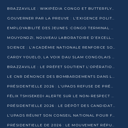
BRAZZAVILLE : WIKIPÉDIA CONGO ET BUTTERFLY SCELLENT UN PARTENARIAT POUR STRUCTURER LE BÉNÉVOLAT NUMÉRIQUE
GOUVERNER PAR LA PREUVE : L’EXIGENCE POLITIQUE DU XXIᵉ SIÈCLE
EMPLOYABILITÉ DES JEUNES :CONGO TERMINAL S’ALLIE À L’ESCIC POUR RAPPROCHER L’ÉCOLE DU TERRAIN
MOUYONDZI, NOUVEAU LABORATOIRE D’EXCELLENCE PÉDAGOGIQUE AVEC L’ENFICE
SCIENCE : L’ACADÉMIE NATIONALE RENFORCE SON ÉQUIPE ET TRACE SA FEUILLE DE ROUTE 2026
CARDY YOUELO, LA VOIX DAU SLAM CONGOLAIS QUI INTERPELLE LE MONDE
BRAZZAVILLE : LE PRÉFET SOUTIENT L’OPÉRATION « ZÉRO KULUNA » ET APPELLE À LA VIGILANCE CITOYENNE
LE CNR DÉNONCE DES BOMBARDEMENTS DANS LE POOL ET ACCUSE LE GOUVERNEMENT
PRÉSIDENTIELLE 2026 : L’UPADS REFUSE DE PRÉSENTER UN CANDIDAT ET DÉNONCE UN PROCESSUS NON CRÉDIBLE
FÉLIX TSHISEKEDI ALERTE SUR LE NON-RESPECT DES ENGAGEMENTS DE PAIX APRÈS SA RENCONTRE AVEC D. SASSOU-NGUESSO
PRÉSIDENTIELLE 2026 : LE DÉPÔT DES CANDIDATURES OUVERT DU 29 JANVIER AU 12 FÉVRIER
L’UPADS RÉUNIT SON CONSEIL NATIONAL POUR FIXER SA LIGNE POLITIQUE À DEUX MOIS DE LA PRÉSIDENTIELLE
PRÉSIDENTIELLE DE 2026 : LE MOUVEMENT RÉPUBLICAIN DÉNONCE UNE CONVOCATION ÉLECTORALE « OPAQUE ET PRÉCIPITÉE »