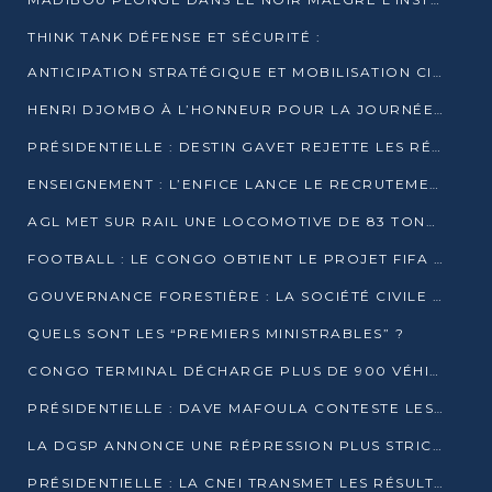
THINK TANK DÉFENSE ET SÉCURITÉ :
ANTICIPATION STRATÉGIQUE ET MOBILISATION CITOYENNE POUR NOTRE SOUVERAINETÉ NATIONALE
HENRI DJOMBO À L’HONNEUR POUR LA JOURNÉE MONDIALE DU THÉÂTRE
PRÉSIDENTIELLE : DESTIN GAVET REJETTE LES RÉSULTATS ET APPELLE À UN DIALOGUE NATIONAL
ENSEIGNEMENT : L’ENFICE LANCE LE RECRUTEMENT DE SA PREMIÈRE PROMOTION DE PROFESSEURS DES ÉCOLES
AGL MET SUR RAIL UNE LOCOMOTIVE DE 83 TONNES À POINTE-NOIRE
FOOTBALL : LE CONGO OBTIENT LE PROJET FIFA ARENA POUR SES 15 DÉPARTEMENTS
GOUVERNANCE FORESTIÈRE : LA SOCIÉTÉ CIVILE CONGOLAISE AFFICHE SES PRIORITÉS POUR 2026
QUELS SONT LES “PREMIERS MINISTRABLES” ?
CONGO TERMINAL DÉCHARGE PLUS DE 900 VÉHICULES EN QUELQUES HEURES
PRÉSIDENTIELLE : DAVE MAFOULA CONTESTE LES RÉSULTATS PROVISOIRES
LA DGSP ANNONCE UNE RÉPRESSION PLUS STRICTE CONTRE LES MOTO-TAXIS
PRÉSIDENTIELLE : LA CNEI TRANSMET LES RÉSULTATS PROVISOIRES À LA COUR CONSTITUTIONNELLE