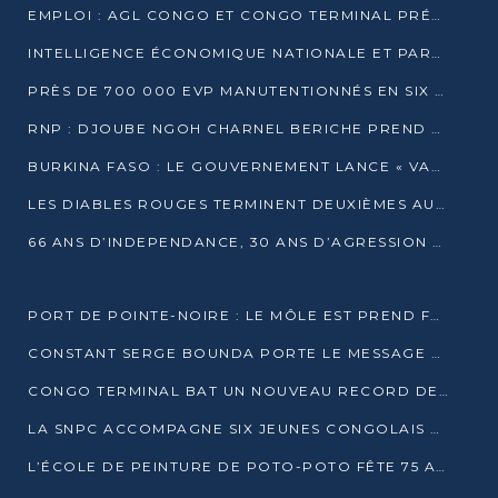
EMPLOI : AGL CONGO ET CONGO TERMINAL PRÉSÉLECTIONNENT PLUS DE 70 JEUNES À POINTE-NOIRE
INTELLIGENCE ÉCONOMIQUE NATIONALE ET PARTENARIATS INTERNATIONAUX : VERS UNE DOCTRINE SOUVERAINE DE SÉCURITÉ ÉCONOMIQUE
PRÈS DE 700 000 EVP MANUTENTIONNÉS EN SIX MOIS PAR CONGO TERMINAL
RNP : DJOUBE NGOH CHARNEL BERICHE PREND LES RÊNES DU PARTI
BURKINA FASO : LE GOUVERNEMENT LANCE « VACANCES UTILES 2026 » POUR FORMER LES ÉLÈVES À 15 MÉTIERS
LES DIABLES ROUGES TERMINENT DEUXIÈMES AU CHAMPIONNAT D’AFRIQUE ZONE 3
66 ANS D’INDEPENDANCE, 30 ANS D’AGRESSION RWAN DAISE : 4 PRESIDENCES, UN ECHEC COLLECTIF
PORT DE POINTE-NOIRE : LE MÔLE EST PREND FORME ET VISE LES GÉANTS DES MERS
CONSTANT SERGE BOUNDA PORTE LE MESSAGE DE COMPASSION DE DENIS SASSOU NGUESSO EN IRAN
CONGO TERMINAL BAT UN NOUVEAU RECORD DE PRODUCTIVITÉ AU PORT DE POINTE-NOIRE
LA SNPC ACCOMPAGNE SIX JEUNES CONGOLAIS AUX OLYMPIADES PANAFRICAINES DE MATHÉMATIQUES
L’ÉCOLE DE PEINTURE DE POTO-POTO FÊTE 75 ANS AU SERVICE DE L’ART CONGOLAIS