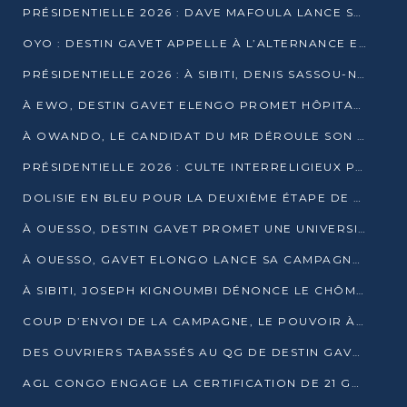
PRÉSIDENTIELLE 2026 : DAVE MAFOULA LANCE SA « VAGUE DU NOUVEAU DÉPART » À IMPFONDO
OYO : DESTIN GAVET APPELLE À L’ALTERNANCE ET À LA RESPONSABILITÉ DE LA JEUNESSE
PRÉSIDENTIELLE 2026 : À SIBITI, DENIS SASSOU-N’GUESSO PARIE SUR LES RESSOURCES DE LA LEKOUMOU
À EWO, DESTIN GAVET ELENGO PROMET HÔPITAL, CHEMIN DE FER ET AUDIT DES FINANCES PUBLIQUES
À OWANDO, LE CANDIDAT DU MR DÉROULE SON PROGRAMME DE “CHANGEMENT”
PRÉSIDENTIELLE 2026 : CULTE INTERRELIGIEUX POUR LA PAIX À OUENZÉ
DOLISIE EN BLEU POUR LA DEUXIÈME ÉTAPE DE CAMPAGNE DE DSN
À OUESSO, DESTIN GAVET PROMET UNE UNIVERSITÉ POUR LA SANGHA
À OUESSO, GAVET ELONGO LANCE SA CAMPAGNE SOUS LE SIGNE DU RENOUVEAU
À SIBITI, JOSEPH KIGNOUMBI DÉNONCE LE CHÔMAGE ET LES DÉFAILLANCES DE L’ÉTAT
COUP D’ENVOI DE LA CAMPAGNE, LE POUVOIR À POINTE-NOIRE, L’OPPOSITION À OUESSO ET SIBITI
DES OUVRIERS TABASSÉS AU QG DE DESTIN GAVET À 24 HEURES DE L’OUVERTURE DE LA CAMPAGNE
AGL CONGO ENGAGE LA CERTIFICATION DE 21 GRUTIERS AUX NORMES INTERNATIONALES