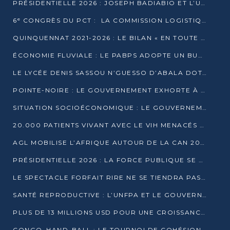
PRÉSIDENTIELLE 2026 : JOSEPH BADIABIO ET L’UDH-YUKI JOUENT LA PRUDENCE
6ᵉ CONGRÈS DU PCT : LA COMMISSION LOGISTIQUE ASSURE LA DISTRIBUTION DES KITS
QUINQUENNAT 2021-2026 : LE BILAN « EN TOUTE TRANSPARENCE » PRÉSENTÉ À LA PRESSE
ÉCONOMIE FLUVIALE : LE PABPS ADOPTE UN BUDGET 2026 DE PLUS DE 2,7 MILLIARDS FCFA
LE LYCÉE DENIS SASSOU N’GUESSO D’ABALA DOTÉ D’UNE SALLE MULTIMÉDIA
POINTE-NOIRE : LE GOUVERNEMENT EXHORTE À UN USAGE RESPONSABLE DU NOUVEAU MATÉRIEL MUNICIPAL
SITUATION SOCIOÉCONOMIQUE : LE GOUVERNEMENT INTERPELLÉ DEVANT LE SÉNAT
20.000 PATIENTS VIVANT AVEC LE VIH MENACÉS D’ARRÊT DE TRAITEMENT
AGL MOBILISE L’AFRIQUE AUTOUR DE LA CAN 2025
PRÉSIDENTIELLE 2026 : LA FORCE PUBLIQUE SE PRÉPARE À SÉCURISER LE SCRUTIN
LE SPECTACLE FORFAIT RIRE NE SE TIENDRA PAS LE 1ER JANVIER
SANTÉ REPRODUCTIVE : L’UNFPA ET LE GOUVERNEMENT AFFINENT LES PRIORITÉS DE 2026
PLUS DE 13 MILLIONS USD POUR UNE CROISSANCE VERTE ET SOUVERAINE
CONGO–HAND-BALL : LE TOURNOI DE COHÉSION ET DE FRATERNITÉ ALLUME SES LAMPIONS À BRAZZAVILLE