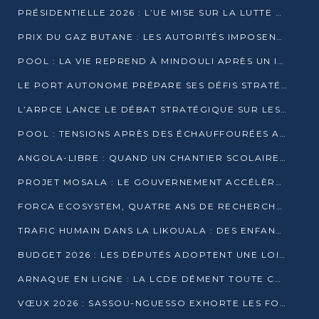
PRÉSIDENTIELLE 2026 : L’UE MISE SUR LA LUTTE CONTRE LA DÉSINFORMATION
PRIX DU GAZ BUTANE : LES AUTORITÉS IMPOSENT LE RESPECT DES PRIX RÉGLEMENTÉS
POOL : LA VIE REPREND À MINDOULI APRÈS UN INCIDENT ARMÉ SUR LA RN1
LE PORT AUTONOME PRÉPARE SES DÉFIS STRATÉGIQUES DE 2026
L’ARPCE LANCE LE DÉBAT STRATÉGIQUE SUR LES DONNÉES, L’IA ET LA FINANCE NUMÉRIQUE AU CONGO
POOL : TENSIONS APRÈS DES ÉCHAUFFOURÉES ARMÉES ENTRE DGSP ET EX-MILICIENS NINJA
ANGOLA-LIBRE : QUAND UN CHANTIER SCOLAIRE DEVIENT LE MIROIR D’UN CONGO EN MOUVEMENT
PROJET MOSALA : LE GOUVERNEMENT ACCÉLÈRE L’INSERTION DES JEUNES EN 2026
FORCA ECOSYSTEM, QUATRE ANS DE RECHERCHE DE TERRAIN AVANT UN LANCEMENT OFFICIEL EN 2026
TRAFIC HUMAIN DANS LA LIKOUALA : DES ENFANTS AUTOCHTONES RÉDUITS AU TRAVAIL FORCÉ
BUDGET 2026 : LES DÉPUTÉS ADOPTENT UNE LOI DES FINANCES DE PLUS DE 2500 MILLIARDS FCFA
ARNAQUE EN LIGNE : LA LCDE DÉMENT TOUTE CAMPAGNE DE RECRUTEMENT
VŒUX 2026 : SASSOU-NGUESSO EXHORTE LES FORCES VIVES À RENFORCER L’UNITÉ