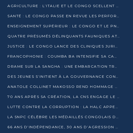
AGRICULTURE : L’ITALIE ET LE CONGO SCELLENT UN PARTENARIAT POUR UNE PRODUCTION LOCALE DURABLE
SANTÉ : LE CONGO PASSE EN REVUE LES PERFORMANCES DE SES HÔPITAUX À MI-PARCOURS
ENSEIGNEMENT SUPÉRIEUR : LE CONGO ET LE PNUD VEULENT RAPPROCHER LA FORMATION UNIVERSITAIRE DES BESOINS DU MARCHÉ DE L’EMPLOI
QUATRE PRÉSUMÉS DÉLINQUANTS FAUNIQUES ATTENDUS DEVANT LA JUSTICE POUR TRAFIC D’IVOIRE
JUSTICE : LE CONGO LANCE DES CLINIQUES JURIDIQUES POUR RAPPROCHER LE DROIT DES CITOYENS
FRANCOPHONIE : COUMBA BA INTENSIFIE SA CAMPAGNE POUR LA SUCCESSION À LA TÊTE DE L’OIF
DRAME SUR LA SANGHA : UNE EMBARCATION TRANSPORTANT DES FIDÈLES DE « NZAMBÉ YA L’HUILE » FAIT NAUFRAGE À OUESSO
DES JEUNES S’INITIENT À LA GOUVERNANCE CONTINENTALE À BRAZZAVILLE
ANATOLE COLLINET MAKOSSO REND HOMMAGE À JEAN-PAUL PIGASSE
70 ANS APRÈS SA CRÉATION, LA CNS ENGAGE LE VIRAGE DE LA DIGITALISATION
LUTTE CONTRE LA CORRUPTION : LA HALC APPELLE À PASSER DES DISCOURS AUX ACTES
LA SNPC CÉLÈBRE LES MÉDAILLÉS CONGOLAIS DES OLYMPIADES PANAFRICAINES DE MATHÉMATIQUES 2026
66 ANS D’INDÉPENDANCE, 30 ANS D’AGRESSION RWANDAISE : 4 PRÉSIDENCES, UN ÉCHEC COLLECTIF