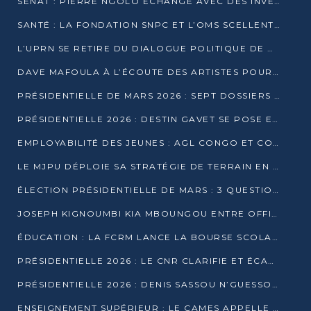
SÉNAT : PIERRE NGOLO ÉCHANGE AVEC DES INVESTISSEURS DU NUMÉRIQUE
SANTÉ : LA FONDATION SNPC ET L’OMS SCELLENT UN PARTENARIAT STRATÉGIQUE DE TROIS ANS
L’UPRN SE RETIRE DU DIALOGUE POLITIQUE DE DJAMBALA : TENSIONS DANS LE PRÉ-ÉLECTORAL CONGOLAIS
DAVE MAFOULA À L’ÉCOUTE DES ARTISTES POUR REDÉFINIR SA POLITIQUE CULTURELLE
PRÉSIDENTIELLE DE MARS 2026 : SEPT DOSSIERS DE CANDIDATURE ENREGISTRÉS À LA CLÔTURE DES DÉPÔTS
PRÉSIDENTIELLE 2026 : DESTIN GAVET SE POSE EN CANDIDAT DU « RAS-LE-BOL »
EMPLOYABILITÉ DES JEUNES : AGL CONGO ET CONGO TERMINAL S’ALLIENT À UCAC-ICAM
LE MJPU DÉPLOIE SA STRATÉGIE DE TERRAIN EN FAVEUR DE DSN
ÉLECTION PRÉSIDENTIELLE DE MARS : 3 QUESTIONS À UN EXPERT CONGOLAIS DE LA CYBERSÉCURITÉ
JOSEPH KIGNOUMBI KIA MBOUNGOU ENTRE OFFICIELLEMENT EN COURSE POUR LA PRÉSIDENTIELLE
ÉDUCATION : LA FCRM LANCE LA BOURSE SCOLAIRE FRANCINE-NTOUMI POUR PROMOUVOIR LES FILIÈRES SCIENTIFIQUES
PRÉSIDENTIELLE 2026 : LE CNR CLARIFIE ET ÉCARTE LA CANDIDATURE DU PASTEUR NTUMI
PRÉSIDENTIELLE 2026 : DENIS SASSOU N’GUESSO ANNONCE OFFICIELLEMENT SA CANDIDATURE
ENSEIGNEMENT SUPÉRIEUR : LE CAMES APPELLE À UNE UNIVERSITÉ AFRICAINE AXÉE SUR L’EMPLOYABILITÉ