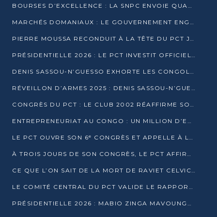
BOURSES D’EXCELLENCE : LA SNPC ENVOIE QUATRE NOUVEAUX TALENTS CONGOLAIS SE FORMER À BAKOU
MARCHÉS DOMANIAUX : LE GOUVERNEMENT ENGAGE LA STRUCTURATION DES TAXES D’ASSAINISSEMENT
PIERRE MOUSSA RECONDUIT À LA TÊTE DU PCT JUSQU’EN 2031
PRÉSIDENTIELLE 2026 : LE PCT INVESTIT OFFICIELLEMENT DENIS SASSOU NGUESSO
DENIS SASSOU-N’GUESSO EXHORTE LES CONGOLAIS À L’UNITÉ ET AU FAIR-PLAY DÉMOCRATIQUE EN 2026
RÉVEILLON D’ARMES 2025 : DENIS SASSOU-N’GUESSO GARANTIT DES ÉLECTIONS 2026 PAISIBLES ET SÉCURISÉES
CONGRÈS DU PCT : LE CLUB 2002 RÉAFFIRME SON SOUTIEN À DENIS SASSOU-N’GUESSO POUR 2026
ENTREPRENEURIAT AU CONGO : UN MILLION D’EUROS POUR FINANCER LES STARTUPS DÈS 2026
LE PCT OUVRE SON 6ᵉ CONGRÈS ET APPELLE À LA CANDIDATURE DE DENIS SASSOU NGUESSO
À TROIS JOURS DE SON CONGRÈS, LE PCT AFFIRME AVOIR ATTEINT TOUS SES OBJECTIFS
CE QUE L’ON SAIT DE LA MORT DE RAVIET CELVIC N’TSIANTSIE
LE COMITÉ CENTRAL DU PCT VALIDE LE RAPPORT DU CONGRÈS ET SOUTIENT DENIS SASSOU N’GUESSO
PRÉSIDENTIELLE 2026 : MABIO ZINGA MAVOUNGOU DÉCLARE SA CANDIDATURE ET CHARGE LE BILAN DU PCT