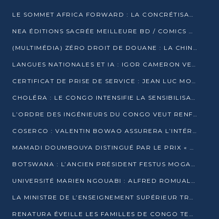
LE SOMMET AFRICA FORWARD : LA CONCRÉTISATION DE PARTENARIATS ÉQUILIBRÉS ET TOURNÉS VERS L’AVENIR ENTRE LE CONTINENT AFRICAIN ET LA FRANCE
NEA ÉDITIONS SACRÉE MEILLEURE BD / COMICS D’AFRIQUE AU KENYA
(MULTIMÉDIA) ZÉRO DROIT DE DOUANE : LA CHINE ET L’AFRIQUE VERS UNE PROXIMITÉ SANS PRÉCÉDENT (PAPIER GÉNÉRAL)
LANGUES NATIONALES ET IA : IGOR CAMERON VEUT ARRIMER LA STRATÉGIE IA À LA LOI SUR LA RECHERCHE
CERTIFICAT DE PRISE DE SERVICE : JEAN LUC MOUTHOU DÉMENT UNE « FAKE NEWS »
CHOLÉRA : LE CONGO INTENSIFIE LA SENSIBILISATION AU MARCHÉ DE TALANGAÏ
L’ORDRE DES INGÉNIEURS DU CONGO VEUT RENFORCER L’ÉTHIQUE ET LA CRÉDIBILITÉ DE LA PROFESSION
COSERCO : VALENTIN BOWAO ASSURERA L’INTÉRIM À LA TÊTE DU BUREAU EXÉCUTIF NATIONAL
MAMADI DOUMBOUYA DISTINGUÉ PAR LE PRIX « SUPER GRAND BÂTISSEUR BABACAR N’DIAYE »
BOTSWANA : L’ANCIEN PRÉSIDENT FESTUS MOGAE EST MORT À 86 ANS
UNIVERSITÉ MARIEN NGOUABI : ALFRED ROMUALD NGUYA POATY SOUTIENT UNE THÈSE SUR LE PARADOXE DE LA CROISSANCE EN ZONE CEMAC
LA MINISTRE DE L’ENSEIGNEMENT SUPÉRIEUR TRACE SA FEUILLE DE ROUTE
RENATURA ÉVEILLE LES FAMILLES DE CONGO TERMINAL À LA PROTECTION DE L’ENVIRONNEMENT