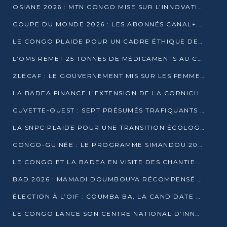
OSIANE 2026 : MTN CONGO MISE SUR L’INNOVATION POUR RELEVER LES DÉFIS AFRICAINS
COUPE DU MONDE 2026 : LES ABONNÉS CANAL+ AU CONGO DÉÇUS À QUELQUES JOURS DU COUP D’ENVOI
LE CONGO PLAIDE POUR UN CADRE ÉTHIQUE DE L’INTELLIGENCE ARTIFICIELLE À DAKAR
L’OMS REMET 25 TONNES DE MÉDICAMENTS AU CONGO POUR RENFORCER LA RIPOSTE AUX ÉPIDÉMIES
ZLECAF : LE GOUVERNEMENT MIS SUR LES FEMMES ENTREPRENEURES
LA BADEA FINANCE L’EXTENSION DE LA CORNICHE SUD DE BRAZZAVILLE
CUVETTE-OUEST : SEPT PRÉSUMÉS TRAFIQUANTS DE FAUNE INTERPELLÉS À EWO ET KELLÉ
LA SNPC PLAIDE POUR UNE TRANSITION ÉCOLOGIQUE PROGRESSIVE
CONGO-GUINÉE : LE PROGRAMME SIMANDOU 2040 AU CŒUR DES ÉCHANGES À LA BAD
LE CONGO ET LA BADEA EN VISITE DES CHANTIERS
BAD 2026 : MAMADI DOUMBOUYA RÉCOMPENSÉ PAR LE TROPHÉE BABACAR NDIAYE À BRAZZAVILLE
ÉLECTION À L’OIF : COUMBA BA, LA CANDIDATE DISCRÈTE QUI BOUSCULE LE JEU DIPLOMATIQUE
LE CONGO LANCE SON CENTRE NATIONAL D’INNOVATION