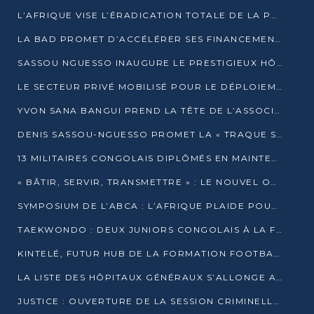
L’AFRIQUE VISE L’ÉRADICATION TOTALE DE LA POLIOMYÉLITE D’ICI 2026
LA BAD PROMET D’ACCÉLÉRER SES FINANCEMENTS AVEC LE MINISTÈRE DE L’ASSAINISSEMENT
SASSOU NGUESSO INAUGURE LE PRESTIGIEUX HÔTEL KEMPINSKI BRAZZAVILLE
LE SECTEUR PRIVÉ MOBILISÉ POUR LE DÉPLOIEMENT DE 19 MINI-CENTRALES SOLAIRES
YVON SANA BANGUI PREND LA TÊTE DE L’ASSOCIATION DES BANQUES CENTRALES AFRICAINES
DENIS SASSOU-NGUESSO PROMET LA « TRAQUE SANS RELÂCHE » DU GRAND BANDITISME
13 MILITAIRES CONGOLAIS DIPLÔMÉS EN MAINTENANCE INDUSTRIELLE APRÈS TROIS ANS DE FORMATION À L’UNIVERSITÉ MARIEN-NGOUABI
« BÂTIR, SERVIR, TRANSMETTRE » : LE NOUVEL OUVRAGE QUI INTERPELLE LES COLLECTIVITÉS
SYMPOSIUM DE L’ABCA : L’AFRIQUE PLAIDE POUR UN FINANCEMENT CLIMATIQUE ÉQUITABLE
TAEKWONDO : DEUX JUNIORS CONGOLAIS À LA FINALE D’OPEN SYRIES 2025 À ABIDJAN
KINTELÉ, FUTUR HUB DE LA FORMATION FOOTBALLISTIQUE AFRICAINE ?
LA LISTE DES HÔPITAUX GÉNÉRAUX S’ALLONGE AU CONGO
JUSTICE : OUVERTURE DE LA SESSION CRIMINELLE À BRAZZAVILLE AVEC 52 DOSSIERS AU RÔLE