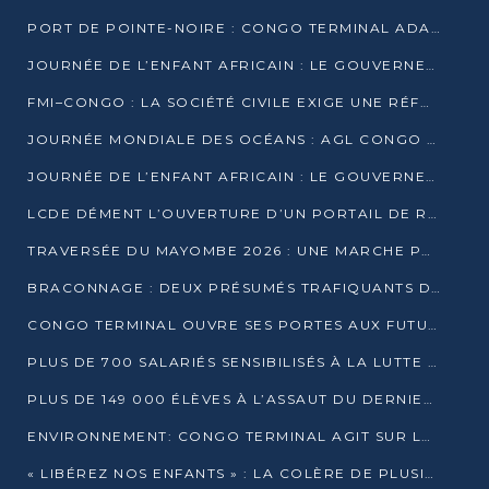
PORT DE POINTE-NOIRE : CONGO TERMINAL ADAPTE SON DRAGAGE AUX SABLES BITUMINEUX
JOURNÉE DE L’ENFANT AFRICAIN : LE GOUVERNEMENT RÉAFFIRME SON ENGAGEMENT POUR L’ACCÈS À L’EAU ET À L’ASSAINISSEMENT
FMI–CONGO : LA SOCIÉTÉ CIVILE EXIGE UNE RÉFORME DE LA FISCALITÉ PÉTROLIÈRE
JOURNÉE MONDIALE DES OCÉANS : AGL CONGO MOBILISE SES COLLABORATEURS POUR LA PRÉSERVATION DE LA BIODIVERSITÉ MARINE
JOURNÉE DE L’ENFANT AFRICAIN : LE GOUVERNEMENT MOBILISÉ POUR L’HYGIÈNE DANS LES ORPHELINATS
LCDE DÉMENT L’OUVERTURE D’UN PORTAIL DE RECRUTEMENT ET APPELLE À LA VIGILANCE
TRAVERSÉE DU MAYOMBE 2026 : UNE MARCHE POUR SENSIBILISER ET DÉPISTER AU DIABÈTE
BRACONNAGE : DEUX PRÉSUMÉS TRAFIQUANTS D’HIPPOPOTAME ÉCROUÉS À BRAZZAVILLE
CONGO TERMINAL OUVRE SES PORTES AUX FUTURS INGÉNIEURS DE L’UCAC-ICAM
PLUS DE 700 SALARIÉS SENSIBILISÉS À LA LUTTE CONTRE LA TUBERCULOSE À CONGO TERMINAL
PLUS DE 149 000 ÉLÈVES À L’ASSAUT DU DERNIER CEPE
ENVIRONNEMENT: CONGO TERMINAL AGIT SUR LE TERRAIN ET FORME LES PLUS JEUNES
« LIBÉREZ NOS ENFANTS » : LA COLÈRE DE PLUSIEURS MÈRES À BRAZZAVILLE CONTRE LA DGSP