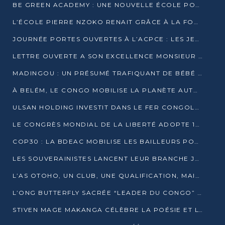
BE GREEN ACADEMY : UNE NOUVELLE ÉCOLE POUR LES MÉTIERS DE L’ÉCOLOGIE À POINTE-NOIRE
L’ÉCOLE PIERRE NZOKO RENAIT GRÂCE À LA FONDATION MUCODEC
JOURNÉE PORTES OUVERTES À L’ACPCE : LES JEUNES EN IMMERSION DANS L’ENTREPRISE
LETTRE OUVERTE A SON EXCELLENCE MONSIEUR DENIS SASSOU NGUESSO, PRESIDENT DE LAREPUBLIQUE DU CONGO
MADINGOU : UN PRÉSUMÉ TRAFIQUANT DE BÉBÉ CHIMPANZÉ FIXÉ SUR SON SORT LE 20 NOVEMBRE
À BELÉM, LE CONGO MOBILISE LA PLANÈTE AUTOUR DU FONDS BLEU POUR LE BASSIN DU CONGO
ULSAN HOLDING INVESTIT DANS LE FER CONGOLAIS
LE CONGRÈS MONDIAL DE LA LIBERTÉ ADOPTE 14 RÉSOLUTIONS HISTORIQUES
COP30 : LA BDEAC MOBILISE LES BAILLEURS POUR LE FONDS BLEU DU BASSIN DU CONGO
LES SOUVERAINISTES LANCENT LEUR BRANCHE JEUNE À BRAZZAVILLE
L’AS OTOHO, UN CLUB, UNE QUALIFICATION, MAIS ENCORE DES DOUTES
L’ONG BUTTERFLY SACRÉE “LEADER DU CONGO” AU PRIX D’EXCELLENCE 2025
STIVEN MAGE MAKANGA CÉLÈBRE LA POÉSIE ET L’HUMAIN AVEC SON RECUEIL “HECTARE”