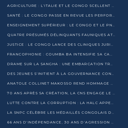
AGRICULTURE : L’ITALIE ET LE CONGO SCELLENT UN PARTENARIAT POUR UNE PRODUCTION LOCALE DURABLE
SANTÉ : LE CONGO PASSE EN REVUE LES PERFORMANCES DE SES HÔPITAUX À MI-PARCOURS
ENSEIGNEMENT SUPÉRIEUR : LE CONGO ET LE PNUD VEULENT RAPPROCHER LA FORMATION UNIVERSITAIRE DES BESOINS DU MARCHÉ DE L’EMPLOI
QUATRE PRÉSUMÉS DÉLINQUANTS FAUNIQUES ATTENDUS DEVANT LA JUSTICE POUR TRAFIC D’IVOIRE
JUSTICE : LE CONGO LANCE DES CLINIQUES JURIDIQUES POUR RAPPROCHER LE DROIT DES CITOYENS
FRANCOPHONIE : COUMBA BA INTENSIFIE SA CAMPAGNE POUR LA SUCCESSION À LA TÊTE DE L’OIF
DRAME SUR LA SANGHA : UNE EMBARCATION TRANSPORTANT DES FIDÈLES DE « NZAMBÉ YA L’HUILE » FAIT NAUFRAGE À OUESSO
DES JEUNES S’INITIENT À LA GOUVERNANCE CONTINENTALE À BRAZZAVILLE
ANATOLE COLLINET MAKOSSO REND HOMMAGE À JEAN-PAUL PIGASSE
70 ANS APRÈS SA CRÉATION, LA CNS ENGAGE LE VIRAGE DE LA DIGITALISATION
LUTTE CONTRE LA CORRUPTION : LA HALC APPELLE À PASSER DES DISCOURS AUX ACTES
LA SNPC CÉLÈBRE LES MÉDAILLÉS CONGOLAIS DES OLYMPIADES PANAFRICAINES DE MATHÉMATIQUES 2026
66 ANS D’INDÉPENDANCE, 30 ANS D’AGRESSION RWANDAISE : 4 PRÉSIDENCES, UN ÉCHEC COLLECTIF