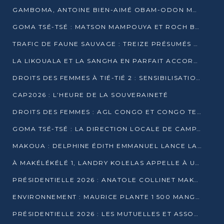
GAMBOMA, ANTOINE BIEN-AIMÉ OBAM-ODON MOBILISE LES 32 148 ÉLECTEURS EN FAVEUR DE DENIS SASSOU NGUESSO
GOMA TSÉ-TSÉ : MATSON MAMPOUYA ET ROCH BREDIN BISSALA NKOUNKOU EN CAMPAGNE DE PROXIMITÉ
TRAFIC DE FAUNE SAUVAGE : TREIZE PRÉSUMÉS TRAFIQUANTS INTERPELLÉS AU CONGO EN 2025
LA LIKOUALA ET LA SANGHA EN PARFAIT ACCORD AVEC LE PROJET DE SOCIÉTÉ DU CANDIDAT DENIS SASSOU-N’GUESSO
DROITS DES FEMMES À TIÉ-TIÉ 2 : SENSIBILISATION ET PÉDAGOGIE SUR LE DROIT DE VOTE
CAP2026 : L’HEURE DE LA SOUVERAINETÉ
DROITS DES FEMMES : AGL CONGO ET CONGO TERMINAL METTENT EN AVANT LE LEADERSHIP FÉMININ
GOMA TSÉ-TSÉ : LA DIRECTION LOCALE DE CAMPAGNE INTENSIFIE LA SENSIBILISATION DANS LES VILLAGES
MAKOUA : DELPHINE ÉDITH EMMANUEL LANCE LA CAMPAGNE POUR DENIS SASSOU-N’GUESSO
À MAKÉLÉKÉLÉ 1, LANDRY KOLELAS APPELLE À UNE MOBILISATION MASSIVE EN FAVEUR DE DENIS SASSOU-N’GUESSO
PRÉSIDENTIELLE 2026 : ANATOLE COLLINET MAKOSSO DÉFEND LE PROJET DE SOCIÉTÉ DE DENIS SASSOU NGUESSO
ENVIRONNEMENT : MAURICE PLANTE 1 500 MANGROVES POUR HONORER WANGARI MAATHAI
PRÉSIDENTIELLE 2026 : LES MUTUELLES ET ASSOCIATIONS S’IMPLIQUENT DANS LA CAMPAGNE ÉLECTORALE À TIÉ-TIÉ 2 (POINTE-NOIRE)