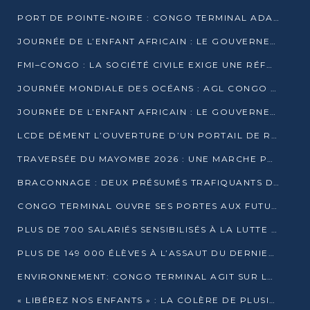
PORT DE POINTE-NOIRE : CONGO TERMINAL ADAPTE SON DRAGAGE AUX SABLES BITUMINEUX
JOURNÉE DE L’ENFANT AFRICAIN : LE GOUVERNEMENT RÉAFFIRME SON ENGAGEMENT POUR L’ACCÈS À L’EAU ET À L’ASSAINISSEMENT
FMI–CONGO : LA SOCIÉTÉ CIVILE EXIGE UNE RÉFORME DE LA FISCALITÉ PÉTROLIÈRE
JOURNÉE MONDIALE DES OCÉANS : AGL CONGO MOBILISE SES COLLABORATEURS POUR LA PRÉSERVATION DE LA BIODIVERSITÉ MARINE
JOURNÉE DE L’ENFANT AFRICAIN : LE GOUVERNEMENT MOBILISÉ POUR L’HYGIÈNE DANS LES ORPHELINATS
LCDE DÉMENT L’OUVERTURE D’UN PORTAIL DE RECRUTEMENT ET APPELLE À LA VIGILANCE
TRAVERSÉE DU MAYOMBE 2026 : UNE MARCHE POUR SENSIBILISER ET DÉPISTER AU DIABÈTE
BRACONNAGE : DEUX PRÉSUMÉS TRAFIQUANTS D’HIPPOPOTAME ÉCROUÉS À BRAZZAVILLE
CONGO TERMINAL OUVRE SES PORTES AUX FUTURS INGÉNIEURS DE L’UCAC-ICAM
PLUS DE 700 SALARIÉS SENSIBILISÉS À LA LUTTE CONTRE LA TUBERCULOSE À CONGO TERMINAL
PLUS DE 149 000 ÉLÈVES À L’ASSAUT DU DERNIER CEPE
ENVIRONNEMENT: CONGO TERMINAL AGIT SUR LE TERRAIN ET FORME LES PLUS JEUNES
« LIBÉREZ NOS ENFANTS » : LA COLÈRE DE PLUSIEURS MÈRES À BRAZZAVILLE CONTRE LA DGSP