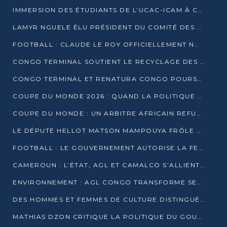
IMMERSION DES ÉTUDIANTS DE L’UCAC-ICAM À CONGO TERMINAL
LAMYR NGUELE ÉLU PRÉSIDENT DU COMITÉ DES MEMBRES D’HONNEUR DU PCT
FOOTBALL : CLAUDE LE ROY OFFICIELLEMENT NOMMÉ SÉLECTIONNEUR DU CONGO
CONGO TERMINAL SOUTIENT LE RECYCLAGE DES DÉCHETS PLASTIQUES À POINTE-NOIRE
CONGO TERMINAL ET RENATURA CONGO POURSUIVENT LEUR COMBAT POUR LA BIODIVERSITÉ
COUPE DU MONDE 2026 : QUAND LA POLITIQUE MENACE L’UNIVERSALITÉ DU FOOTBALL
COUPE DU MONDE : UN ARBITRE AFRICAIN REFUSÉ À L’ENTRÉE DES ÉTATS-UNIS
LE DÉPUTÉ HELLOT MATSON MAMPOUYA FRÔLE LA MORT LORS D’UNE EMBUSCADE DZNS LE POOL
FOOTBALL : LE GOUVERNEMENT AUTORISE LA FECOFOOT À OCCUPER LES COMPLEXES SPORTIFS
CAMEROUN : L’ÉTAT, AGL ET CAMALCO S’ALLIENT POUR UN MÉGA-PROJET FERROVIAIRE
ENVIRONNEMENT : AGL CONGO TRANSFORME SES DÉCHETS EN OUTILS DE FORMATION
DES HOMMES ET FEMMES DE CULTURE DISTINGUÉS POUR LEUR ENGAGEMENT PAR BANTOU CULTURE
MATHIAS DZON CRITIQUE LA POLITIQUE DU GOUVERNEMENT ET ALERTE SUR LA DETTE DU CONGO