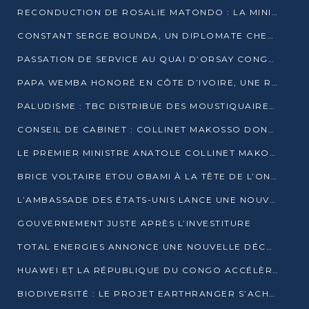
RECONDUCTION DE ROSALIE MATONDO : LA MINISTRE PROMET D’ACCÉLÉRER LE TRAITEMENT DES DOSSIERS ET DE RELEVER DE NOUVEAUX DÉFIS
CONSTANT SERGE BOUNDA, UN DIPLOMATE CHEVRONNÉ AUX COMMANDES DES AFFAIRES ÉTRANGÈRES
PASSATION DE SERVICE AU QUAI D’ORSAY CONGOLAIS : GAKOSSO PASSE LE FLAMBEAU À BOUNDA
PAPA WEMBA HONORÉ EN CÔTE D’IVOIRE, UNE RUE PORTE DÉSORMAIS SON NOM
PALUDISME : TBC DISTRIBUE DES MOUSTIQUAIRES DANS DEUX CSI DE BRAZZAVILLE
CONSEIL DE CABINET : COLLINET MAKOSSO DONNE SES DERNIÈRES ORIENTATIONS
LE PREMIER MINISTRE ANATOLE COLLINET MAKOSSO DÉMISSIONNE AVEC SON GOUVERNEMENT
BRICE VOLTAIRE ETOU OBAMI À LA TÊTE DE L’ONEC-C POUR TROIS ANS
L’AMBASSADE DES ÉTATS-UNIS LANCE UNE NOUVELLE COHORTE DU PROGRAMME ACCESS MICRO-SCHOLARSHIP
GOUVERNEMENT JUSTE APRÈS L’INVESTITURE
TOTAL ENERGIES ANNONCE UNE NOUVELLE DÉCOUVERTE D’HYDROCARBURES SUR LE PERMIS MOHO AU LARGE DU CONGO
HUAWEI ET LA RÉPUBLIQUE DU CONGO ACCÉLÈRENT LEUR PARTENARIAT
BIODIVERSITÉ : LE PROJET EARTHRANGER S’ACHÈVE, MAIS LES DÉFIS DEMEURENT