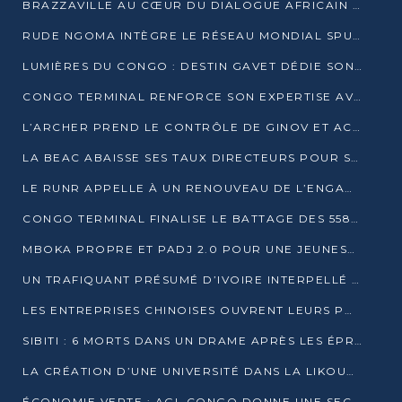
BRAZZAVILLE AU CŒUR DU DIALOGUE AFRICAIN SUR LES OBJECTIFS DE DÉVELOPPEMENT DURABLE
RUDE NGOMA INTÈGRE LE RÉSEAU MONDIAL SPUTNIK PRO APRÈS UNE FORMATION À MOSCOU
LUMIÈRES DU CONGO : DESTIN GAVET DÉDIE SON PRIX À L’UNITÉ NATIONALE ET À LA JEUNESSE
CONGO TERMINAL RENFORCE SON EXPERTISE AVEC NEUF NOUVEAUX FORMATEURS EN ENGINS PORTUAIRES
L’ARCHER PREND LE CONTRÔLE DE GINOV ET ACCÉLÈRE SON VIRAGE NUMÉRIQUE
LA BEAC ABAISSE SES TAUX DIRECTEURS POUR SOUTENIR LA CROISSANCE EN ZONE CEMAC
LE RUNR APPELLE À UN RENOUVEAU DE L’ENGAGEMENT MILITANT
CONGO TERMINAL FINALISE LE BATTAGE DES 558 PIEUX DU FUTUR QUAI DU MÔLE EST
MBOKA PROPRE ET PADJ 2.0 POUR UNE JEUNESSE PLUS AUTONOME
UN TRAFIQUANT PRÉSUMÉ D’IVOIRE INTERPELLÉ À DOLISIE
LES ENTREPRISES CHINOISES OUVRENT LEURS PORTES AUX JEUNES DIPLÔMÉS
SIBITI : 6 MORTS DANS UN DRAME APRÈS LES ÉPREUVES DU BEPC
LA CRÉATION D’UNE UNIVERSITÉ DANS LA LIKOUALA AU CŒUR D’UNE RÉFLEXION NATIONALE
ÉCONOMIE VERTE : AGL CONGO DONNE UNE SECONDE VIE À SES DÉCHETS INDUSTRIELS