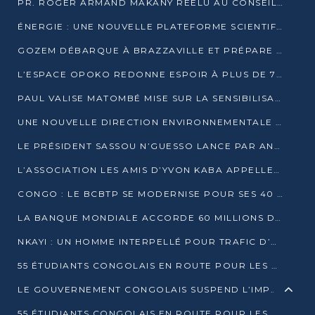
PR. ROGER ARMAND MAKANY RÉÉLU AU CONSEIL DE L’AUF
ÉNERGIE : UNE NOUVELLE PLATEFORME SCIENTIFIQUE POUR LA TRANSITION ÉNERGÉTIQUE EN AFRIQUE CENTRALE
GOZEM DÉBARQUE À BRAZZAVILLE ET PRÉPARE SON ARRIVÉE À POINTE-NOIRE
L’ESPACE OPOKO REDONNE ESPOIR À PLUS DE 775 ÉLÈVES AUTOCHTONES DANS LE NORD DU CONGO
PAUL VALISE MATOMBÉ MISE SUR LA SENSIBILISATION POUR ÉRAQUER LE GRAND BANDITISME
UNE NOUVELLE DIRECTION ENVIRONNEMENTALE POUR RENFORCER LA GESTION DES DONNÉES AU CONGO
LE PRÉSIDENT SASSOU N’GUESSO LANCE PAR ANTICIPATION LA 39ÈME JOURNÉE NATIONALE DE L’ARBRE
L’ASSOCIATION LES AMIS D’YVON KABA APPELLENT DENIS SASSOU N’GUESSO À SE PORTER CANDIDAT
CONGO : LE BCBTP SE MODERNISE POUR SES 40 ANS D’EXISTENCE
LA BANQUE MONDIALE ACCORDE 60 MILLIONS DE DOLLARS POUR LA RÉSILIENCE URBAINE AU CONGO
NKAYI : UN HOMME INTERPELLÉ POUR TRAFIC D’UN BÉBÉ CHIMPANZÉ
55 ÉTUDIANTS CONGOLAIS EN ROUTE POUR LES UNIVERSITÉS ALGÉRIENNES
LE GOUVERNEMENT CONGOLAIS SUSPEND L’IMPORTATION DES MACHETTES ET DES MOTOS
55 ÉTUDIANTS CONGOLAIS EN ROUTE POUR LES UNIVERSITÉS ALGÉRIENNES