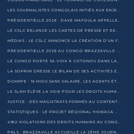
LES JOURNALISTES CONGOLAIS INITIÉS AUX ENJEUX DE L’ÉCONOMIE BLEUE
PRÉSIDENTIELLE 2026 : DAVE MAFOULA APPELLE LES CONGOLAIS À UN « NOUVEAU DÉPART »
LE CSLC RELANCE LES CARTES DE PRESSE ET RECONNAÎT OFFICIELLEMENT LES MÉDIAS EN LIGNE
MÉDIAS : LE CSLC ANNONCE LA CRÉATION D’UN FONDS D’APPUI À LA PRESSE
PRESIDENTIELLE 2026 AU CONGO-BRAZZAVILLE : UN CASTING ÉLARGI
LE CONGO PORTE SA VOIX À COTONOU DANS LA LUTTE CONTRE LA TUBERCULOSE
LA SOPRIM DRESSE LE BILAN DE SES ACTIVITÉS ET FIXE DE NOUVELLES PRIORITÉS
DGMRFE : 16 MOIS SANS SALAIRE, LES AGENTS ÉTOUFFENT DANS LE SILENCE
LE SLAM ÉLÈVE LA VOIX POUR LES DROITS HUMAINS À BRAZZAVILLE
JUSTICE : DES MAGISTRATS FORMÉS AU CONTENTIEUX DE LA PROPRIÉTÉ INTELLECTUELLE
STATISTIQUES : LE PROJET RÉGIONAL HISWACA OFFICIELLEMENT LANCÉ AU CONGO
4182 VIOLATIONS DES DROITS HUMAINS AU CONGO EN 2025 SELON LE CAD
PNLS : BRAZZAVILLE ACCUEILLE LA 2ÈME JOURNÉE SCIENTIFIQUE SUR LE VIH/SIDA