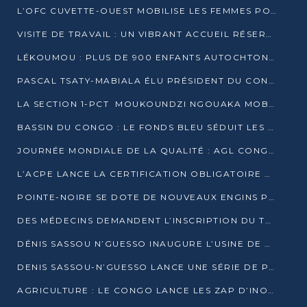
L’OFC CUVETTE-OUEST MOBILISE LES FEMMES POUR ACCUEILLIR LE PRÉSIDENT DE LA RÉPUBLIQUE
VISITE DE TRAVAIL : UN VIBRANT ACCUEIL RÉSERVÉ À DENIS SASSOU-N’GUESSO PAR L’ASSOCIATION « LES AMIS DE WOMO »
LÉKOUMOU : PLUS DE 900 ENFANTS AUTOCHTONES REÇOIVENT DES KITS SCOLAIRES GRÂCE À L’ESPACE OPOKO
PASCAL TSATY-MABIALA ÉLU PRÉSIDENT DU CONSEIL NATIONAL DE L’UPADS
LA SECTION 1-PCT MOUKOUNDZI NGOUAKA MOBILISE 100 000 FCFA POUR LE 6ᵉ CONGRÈS DU PARTI
BASSIN DU CONGO : LE FONDS BLEU SÉDUIT LES BAILLEURS À BELÉM
JOURNÉE MONDIALE DE LA QUALITÉ : AGL CONGO FORME ET SENSIBILISE LES JEUNES TALENTS
L’ACPE LANCE LA CERTIFICATION OBLIGATOIRE DES CONTRATS DE TRAVAIL DES TRANSPORTEURS
POINTE-NOIRE SE DOTE DE NOUVEAUX ENGINS POUR L’ASSAINISSEMENT ET L’ENTRETIEN ROUTIER
DES MÉDECINS DEMANDENT L’INSCRIPTION DU TRAITEMENT DU PIED-BOT DANS LES CURSUS UNIVERSITAIRES
DÉNIS SASSOU N’GUESSO INAUGURE L’USINE DE VALORISATION DU GAZ ASSOCIÉ
DENIS SASSOU-N’GUESSO LANCE UNE SÉRIE DE PROJETS DANS LE KOUILOU
AGRICULTURE : LE CONGO LANCE LES ZAP D’INONI ET YONO