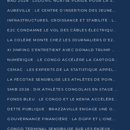
BAD 2026 : LUDOVIC NGATSÉ PLAIDE POUR LA SOUVERAINETÉ FINANCIÈRE AFRICAINE
AUBEVILLE : LE CENTRE D’INSERTION DES JEUNES PRÊT À OUVRIR SES PORTES
INFRASTRUCTURES, CROISSANCE ET STABILITÉ : LA GUINÉE AFFÛTE SES AMBITIONS
E2C CONDAMNE LE VOL DES CÂBLES ÉLECTRIQUES APRÈS UNE VIDÉO VIRALE
LA COLÈRE MONTE CHEZ LES JOURNALIERS D’E2C QUI DÉNONCENT 20 ANS DE PRÉCARITÉ
XI JINPING S’ENTRETIENT AVEC DONALD TRUMP À BEIJING
NUMÉRIQUE : LE CONGO ACCÉLÈRE LA CARTOGRAPHIE DE SES INFRASTRUCTURES DIGITALES
CEMAC : LES EXPERTS DE LA STATISTIQUE APPELLENT À RENFORCER LA SÉCURISATION DES DONNÉES
LA FÉCOTAE SENSIBILISE LES ATHLÈTES DE POINTE-NOIRE À L’HYGIÈNE ALIMENTA
SMIB 2026 : DIX ATHLÈTES CONGOLAIS EN STAGE AU KENYA
FONDS BLEU : LE CONGO ET LE KENYA ACCÉLÈRENT LA MOBILISATION DES FINANCEMENTS
DETTE PUBLIQUE : BRAZZAVILLE ENGAGE UNE OPÉRATION DE RACHAT DE 575 MILLIONS DE DOLLARS
GOUVERNANCE FINANCIÈRE : LA DGPP ET L’ONEC-C VERS UN PARTENARIAT POUR ASSAINIR LES ENTREPRISES PUBLIQUES
CONGO TERMINAL SENSIBILISE SUR LES ENJEUX DE LA SANTÉ MENTALE EN