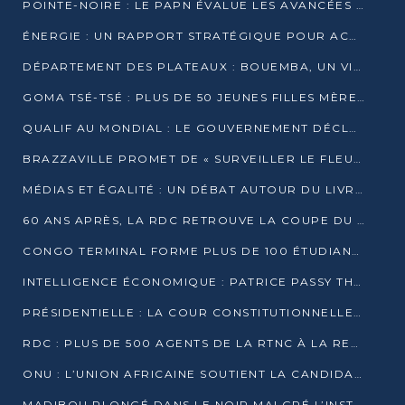
POINTE-NOIRE : LE PAPN ÉVALUE LES AVANCÉES DU MÔLE EST
ÉNERGIE : UN RAPPORT STRATÉGIQUE POUR ACCÉLÉRER LA TRANSITION AU CONGO
DÉPARTEMENT DES PLATEAUX : BOUEMBA, UN VIVIER ÉCONOMIQUE PRÊT À EXPLOSER
GOMA TSÉ-TSÉ : PLUS DE 50 JEUNES FILLES MÈRES SENSIBILISÉES À LA SANTÉ SEXUELLE
QUALIF AU MONDIAL : LE GOUVERNEMENT DÉCLARE LA JOURNÉE DU 1ER AVRIL 2026 CHÔMÉE ET PAYÉE
BRAZZAVILLE PROMET DE « SURVEILLER LE FLEUVE » APRÈS LA QUALIFICATION DE LA RDC AU MONDIAL
MÉDIAS ET ÉGALITÉ : UN DÉBAT AUTOUR DU LIVRE « CES FEMMES QUI REPRENNENT LE POUVOIR SUR LEUR VIE »
60 ANS APRÈS, LA RDC RETROUVE LA COUPE DU MONDE
CONGO TERMINAL FORME PLUS DE 100 ÉTUDIANTS AUX TECHNIQUES D’EMBAUCHE
INTELLIGENCE ÉCONOMIQUE : PATRICE PASSY THÉORISE UNE STRATÉGIE ADAPTÉE AUX CONTEXTES FRAGMENTÉS
PRÉSIDENTIELLE : LA COUR CONSTITUTIONNELLE CONFIRME LA VICTOIRE DE SASSOU NGUESSO AVEC 94,90 % DES SUFFRAGES
RDC : PLUS DE 500 AGENTS DE LA RTNC À LA RETRAITE, UNE PAGE SE TOURNE
ONU : L’UNION AFRICAINE SOUTIENT LA CANDIDATURE DE MACKY SALL
MADIBOU PLONGÉ DANS LE NOIR MALGRÉ L’INSTALLATION D’UN NOUVEAU TRANSFORMATEUR