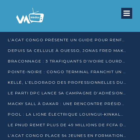
L’ACAT CONGO PRÉSENTE UN GUIDE POUR RENFORCER LES GARANTIES JUDICIAIRES EN GARDE À VUE
DEPUIS SA CELLULE À OUESSO, JONAS FRED MAKITA DÉNONCE CE QU’IL QUALIFIE DE DÉNI DE JUSTICE
BRACONNAGE : 3 TRAFIQUANTS D’IVOIRE LOURDEMENT CONDAMNÉS À DJAMBALA
POINTE-NOIRE : CONGO TERMINAL FRANCHIT UN CAP HISTORIQUE AVEC 99 MOUVEMENTS/HEURE
KELLÉ, L’ELDORADO DES PROFESSIONNELLES DU SEXE
LE PARTI DPC LANCE SA CAMPAGNE D’ADHÉSIONS ET VEUT STRUCTURER SA PRÉSENCE DANS LES 15 DÉPARTEMENTS
MACKY SALL À DAKAR : UNE RENCONTRE PRÉSIDENTIELLE QUI DIVISE L’OPINION SÉNÉGALAISE
POOL : LA LIGNE ÉLECTRIQUE LOUINGUI-KINKALA-BOKO MISE EN SERVICE
LE PNUD REMET PLUS DE 49 MILLIONS DE FCFA D’ÉQUIPEMENTS POUR ACCÉLÉRER LA NUMÉRISATION DU SYSTÈME DE SANTÉ
L’ACAT CONGO PLACE 54 JEUNES EN FORMATION PROFESSIONNELLE