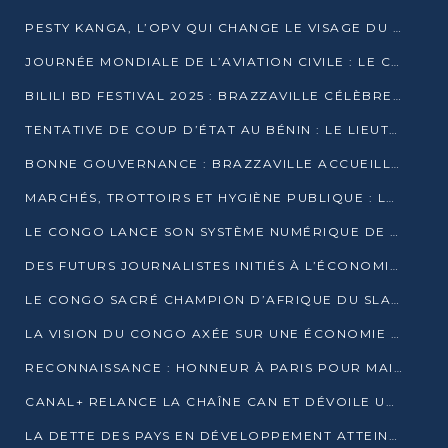
PESTY KANGA, L’OPV QUI CHANGE LE VISAGE DU REPORTAGE AU CONGO
JOURNÉE MONDIALE DE L’AVIATION CIVILE : LE CONGO MISE SUR L’INNOVATION ET LA SÉCURITÉ
BILILI BD FESTIVAL 2025 : BRAZZAVILLE CÉLÈBRE DIX ANS DE CRÉATION GRAPHIQUE AFRICAINE
TENTATIVE DE COUP D’ÉTAT AU BÉNIN : LE LIEUTENANT-COLONEL TIGRI S’AUTOPROCLAME CHEF D’UN COMITÉ MILITAIRE
BONNE GOUVERNANCE : BRAZZAVILLE ACCUEILLE LES PREMIÈRES JOURNÉES CONGOLAISES DE L’ÉVALUATION
MARCHÉS, TROTTOIRS ET HYGIÈNE PUBLIQUE : LE GOUVERNEMENT DURCIT LE TON
LE CONGO LANCE SON SYSTÈME NUMÉRIQUE DE VÉRIFICATION DU BOIS
DES FUTURS JOURNALISTES INITIÉS À L’ÉCONOMIE BLEUE DURABLE
LE CONGO SACRÉ CHAMPION D’AFRIQUE DU SLAM 2025
LA VISION DU CONGO AXÉE SUR UNE ÉCONOMIE BAS CARBONE AU RENDEZ-VOUS DE MONACO 2025
RECONNAISSANCE : HONNEUR À PARIS POUR MAIXENT RAOUL OMINGA
CANAL+ RELANCE LA CHAÎNE CAN ET DÉVOILE UNE OFFRE EXCEPTIONNELLE POUR DÉCEMBRE
LA DETTE DES PAYS EN DÉVELOPPEMENT ATTEINT UN SOMMET HISTORIQUE ENTRE 2022 ET 2024