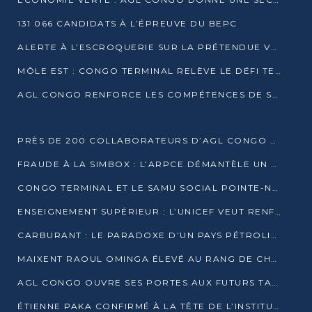
131 066 CANDIDATS À L’ÉPREUVE DU BEPC
ALERTE À L’ESCROQUERIE SUR LA PRÉTENDUE VENTE DE PARCELLES AFAT
MÔLE EST : CONGO TERMINAL RELÈVE LE DÉFI TECHNIQUE DES SABLES BITUMINEUX
AGL CONGO RENFORCE LES COMPÉTENCES DE SES ÉQUIPES AVEC LA CERTIFICATION CACES® R483
PRÈS DE 200 COLLABORATEURS D’AGL CONGO EN FORMATION JUSQU’EN JUILLET
FRAUDE À LA SIMBOX : L’ARPCE DÉMANTÈLE UN RÉSEAU UTILISANT DES CARTES SIM OUGANDAISES
CONGO TERMINAL ET LE SAMU SOCIAL POINTE-NOIRE RENOUVELLENT LEUR PARTENARIAT EN FAVEUR DES JEUNES VULNÉRABLES
ENSEIGNEMENT SUPÉRIEUR : L’UNICEF VEUT RENFORCER LA RECHERCHE SUR LES QUESTIONS DE L’ENFANCE
CARBURANT : LE PARADOXE D’UN PAYS PÉTROLIER CONFRONTÉ À DES PÉNURIES RÉCURRENTES
MAIXENT RAOUL OMINGA ÉLEVÉ AU RANG DE CHEVALIER DE L’ORDRE DE L’AMITIÉ ENTRE LA RUSSIE ET LE CONGO
AGL CONGO OUVRE SES PORTES AUX FUTURS TALENTS DE LA LOGISTIQUE
ÉTIENNE PAKA CONFIRMÉ À LA TÊTE DE L’INSTITUT GÉOGRAPHIQUE NATIONAL