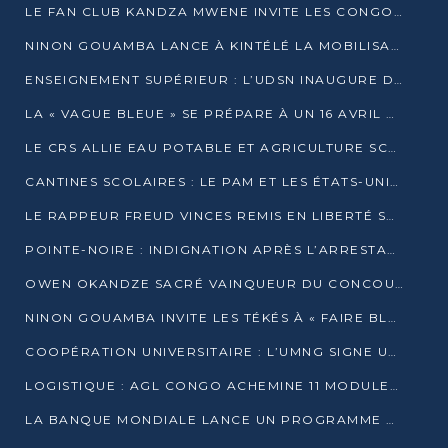
LE FAN CLUB KANDZA MWENE INVITE LES CONGOLAIS À UNE FORTE AFFLUENCE AU STADE DE KINTÉLÉ
NINON GOUAMBA LANCE À KINTÉLÉ LA MOBILISATION POUR L’INVESTITURE DR DSN
ENSEIGNEMENT SUPÉRIEUR : L’UDSN INAUGURE DES LABORATOIRES POUR BOOSTER LA FORMATION PRATIQUE
LA « VAGUE BLEUE » SE PRÉPARE À UN 16 AVRIL HISTORIQUE
LE CRS ALLIE EAU POTABLE ET AGRICULTURE SCOLAIRE AU CŒUR DE LA TRANSFORMATION DES ÉCOLES RURALES
CANTINES SCOLAIRES : LE PAM ET LES ÉTATS-UNIS AU CONTACT DES ÉCOLIERS DE KINKALA
LE RAPPEUR FREUD VINCES REMIS EN LIBERTÉ SOUS PRESSION MÉDIATIQUE
POINTE-NOIRE : INDIGNATION APRÈS L’ARRESTATION DU RAPPEUR FREUD VINCES
OWEN OKANDZE SACRÉ VAINQUEUR DU CONCOURS SLAM POUR LA VIE
NINON GOUAMBA INVITE LES TÉKÉS À « FAIRE BLOC » POUR PESER DANS LE DÉBAT NATIONAL
COOPÉRATION UNIVERSITAIRE : L’UMNG SIGNE UN ACCORD STRATÉGIQUE AVEC L’UNIVERSITÉ HAINAN EN CHINE
LOGISTIQUE : AGL CONGO ACHEMINE 11 MODULES GÉANTS JUSQU’À BRAZZAVILLE
LA BANQUE MONDIALE LANCE UN PROGRAMME DE 394 MILLIONS DE DOLLARS POUR LE BASSIN DU CONGO