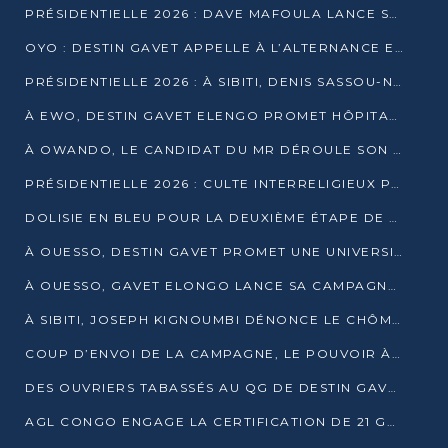
PRÉSIDENTIELLE 2026 : DAVE MAFOULA LANCE SA « VAGUE DU NOUVEAU DÉPART » À IMPFONDO
OYO : DESTIN GAVET APPELLE À L’ALTERNANCE ET À LA RESPONSABILITÉ DE LA JEUNESSE
PRÉSIDENTIELLE 2026 : À SIBITI, DENIS SASSOU-N’GUESSO PARIE SUR LES RESSOURCES DE LA LEKOUMOU
À EWO, DESTIN GAVET ELENGO PROMET HÔPITAL, CHEMIN DE FER ET AUDIT DES FINANCES PUBLIQUES
À OWANDO, LE CANDIDAT DU MR DÉROULE SON PROGRAMME DE “CHANGEMENT”
PRÉSIDENTIELLE 2026 : CULTE INTERRELIGIEUX POUR LA PAIX À OUENZÉ
DOLISIE EN BLEU POUR LA DEUXIÈME ÉTAPE DE CAMPAGNE DE DSN
À OUESSO, DESTIN GAVET PROMET UNE UNIVERSITÉ POUR LA SANGHA
À OUESSO, GAVET ELONGO LANCE SA CAMPAGNE SOUS LE SIGNE DU RENOUVEAU
À SIBITI, JOSEPH KIGNOUMBI DÉNONCE LE CHÔMAGE ET LES DÉFAILLANCES DE L’ÉTAT
COUP D’ENVOI DE LA CAMPAGNE, LE POUVOIR À POINTE-NOIRE, L’OPPOSITION À OUESSO ET SIBITI
DES OUVRIERS TABASSÉS AU QG DE DESTIN GAVET À 24 HEURES DE L’OUVERTURE DE LA CAMPAGNE
AGL CONGO ENGAGE LA CERTIFICATION DE 21 GRUTIERS AUX NORMES INTERNATIONALES