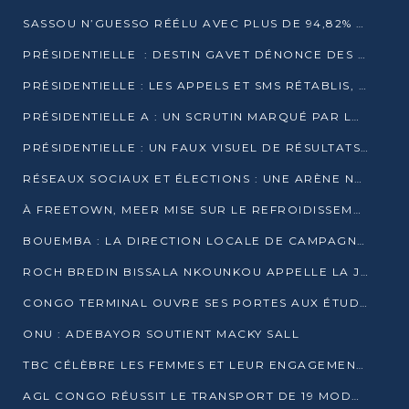
SASSOU N’GUESSO RÉÉLU AVEC PLUS DE 94,82% DES VOIX
PRÉSIDENTIELLE : DESTIN GAVET DÉNONCE DES IRRÉGULARITÉS ET REVENDIQUE LA VICTOIRE
PRÉSIDENTIELLE : LES APPELS ET SMS RÉTABLIS, INTERNET RESTE BLOQUÉ
PRÉSIDENTIELLE A : UN SCRUTIN MARQUÉ PAR LA COUPURE D’INTERNET ET UNE AFFLUENCE TIMIDE À BRAZZAVILLE
PRÉSIDENTIELLE : UN FAUX VISUEL DE RÉSULTATS CIRCULE
RÉSEAUX SOCIAUX ET ÉLECTIONS : UNE ARÈNE NUMÉRIQUE EN PLEINE MUTATION AU CONGO
À FREETOWN, MEER MISE SUR LE REFROIDISSEMENT PASSIF FACE À LA CHALEUR EXTRÊME
BOUEMBA : LA DIRECTION LOCALE DE CAMPAGNE DE DENIS SASSOU N’GUESSO MULTIPLIE LES ACTIVITÉS DE MOBILISATION
ROCH BREDIN BISSALA NKOUNKOU APPELLE LA JEUNESSE DE GOMA TSÉ-TSÉ À UN VOTE MASSIF POUR DENIS SASSOU NGUESSO
CONGO TERMINAL OUVRE SES PORTES AUX ÉTUDIANTS EN TRANSPORT ET LOGISTIQUE
ONU : ADEBAYOR SOUTIENT MACKY SALL
TBC CÉLÈBRE LES FEMMES ET LEUR ENGAGEMENT À L’OCCASION DU 8 MARS
AGL CONGO RÉUSSIT LE TRANSPORT DE 19 MODULES HORS GABARIT ENTRE POINTE-NOIRE ET BRAZZAVILLE