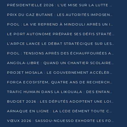
PRÉSIDENTIELLE 2026 : L’UE MISE SUR LA LUTTE CONTRE LA DÉSINFORMATION
PRIX DU GAZ BUTANE : LES AUTORITÉS IMPOSENT LE RESPECT DES PRIX RÉGLEMENTÉS
POOL : LA VIE REPREND À MINDOULI APRÈS UN INCIDENT ARMÉ SUR LA RN1
LE PORT AUTONOME PRÉPARE SES DÉFIS STRATÉGIQUES DE 2026
L’ARPCE LANCE LE DÉBAT STRATÉGIQUE SUR LES DONNÉES, L’IA ET LA FINANCE NUMÉRIQUE AU CONGO
POOL : TENSIONS APRÈS DES ÉCHAUFFOURÉES ARMÉES ENTRE DGSP ET EX-MILICIENS NINJA
ANGOLA-LIBRE : QUAND UN CHANTIER SCOLAIRE DEVIENT LE MIROIR D’UN CONGO EN MOUVEMENT
PROJET MOSALA : LE GOUVERNEMENT ACCÉLÈRE L’INSERTION DES JEUNES EN 2026
FORCA ECOSYSTEM, QUATRE ANS DE RECHERCHE DE TERRAIN AVANT UN LANCEMENT OFFICIEL EN 2026
TRAFIC HUMAIN DANS LA LIKOUALA : DES ENFANTS AUTOCHTONES RÉDUITS AU TRAVAIL FORCÉ
BUDGET 2026 : LES DÉPUTÉS ADOPTENT UNE LOI DES FINANCES DE PLUS DE 2500 MILLIARDS FCFA
ARNAQUE EN LIGNE : LA LCDE DÉMENT TOUTE CAMPAGNE DE RECRUTEMENT
VŒUX 2026 : SASSOU-NGUESSO EXHORTE LES FORCES VIVES À RENFORCER L’UNITÉ