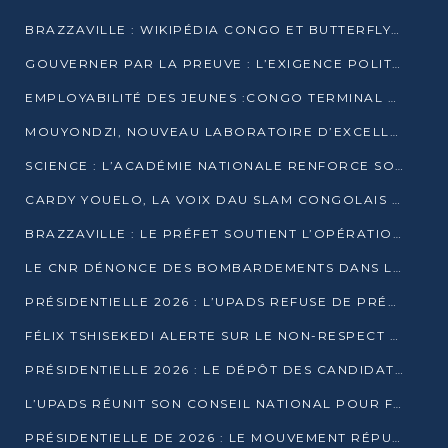
BRAZZAVILLE : WIKIPÉDIA CONGO ET BUTTERFLY SCELLENT UN PARTENARIAT POUR STRUCTURER LE BÉNÉVOLAT NUMÉRIQUE
GOUVERNER PAR LA PREUVE : L’EXIGENCE POLITIQUE DU XXIᵉ SIÈCLE
EMPLOYABILITÉ DES JEUNES :CONGO TERMINAL S’ALLIE À L’ESCIC POUR RAPPROCHER L’ÉCOLE DU TERRAIN
MOUYONDZI, NOUVEAU LABORATOIRE D’EXCELLENCE PÉDAGOGIQUE AVEC L’ENFICE
SCIENCE : L’ACADÉMIE NATIONALE RENFORCE SON ÉQUIPE ET TRACE SA FEUILLE DE ROUTE 2026
CARDY YOUELO, LA VOIX DAU SLAM CONGOLAIS QUI INTERPELLE LE MONDE
BRAZZAVILLE : LE PRÉFET SOUTIENT L’OPÉRATION « ZÉRO KULUNA » ET APPELLE À LA VIGILANCE CITOYENNE
LE CNR DÉNONCE DES BOMBARDEMENTS DANS LE POOL ET ACCUSE LE GOUVERNEMENT
PRÉSIDENTIELLE 2026 : L’UPADS REFUSE DE PRÉSENTER UN CANDIDAT ET DÉNONCE UN PROCESSUS NON CRÉDIBLE
FÉLIX TSHISEKEDI ALERTE SUR LE NON-RESPECT DES ENGAGEMENTS DE PAIX APRÈS SA RENCONTRE AVEC D. SASSOU-NGUESSO
PRÉSIDENTIELLE 2026 : LE DÉPÔT DES CANDIDATURES OUVERT DU 29 JANVIER AU 12 FÉVRIER
L’UPADS RÉUNIT SON CONSEIL NATIONAL POUR FIXER SA LIGNE POLITIQUE À DEUX MOIS DE LA PRÉSIDENTIELLE
PRÉSIDENTIELLE DE 2026 : LE MOUVEMENT RÉPUBLICAIN DÉNONCE UNE CONVOCATION ÉLECTORALE « OPAQUE ET PRÉCIPITÉE »