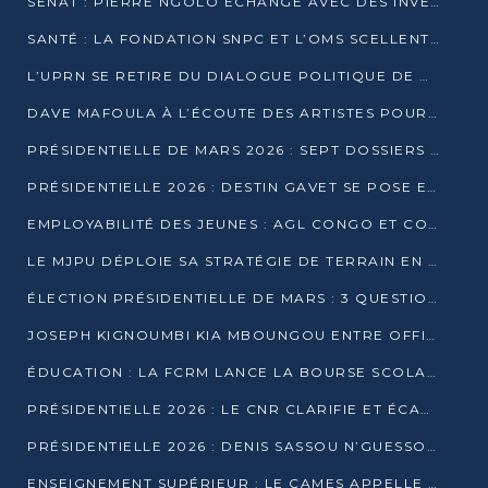
SÉNAT : PIERRE NGOLO ÉCHANGE AVEC DES INVESTISSEURS DU NUMÉRIQUE
SANTÉ : LA FONDATION SNPC ET L’OMS SCELLENT UN PARTENARIAT STRATÉGIQUE DE TROIS ANS
L’UPRN SE RETIRE DU DIALOGUE POLITIQUE DE DJAMBALA : TENSIONS DANS LE PRÉ-ÉLECTORAL CONGOLAIS
DAVE MAFOULA À L’ÉCOUTE DES ARTISTES POUR REDÉFINIR SA POLITIQUE CULTURELLE
PRÉSIDENTIELLE DE MARS 2026 : SEPT DOSSIERS DE CANDIDATURE ENREGISTRÉS À LA CLÔTURE DES DÉPÔTS
PRÉSIDENTIELLE 2026 : DESTIN GAVET SE POSE EN CANDIDAT DU « RAS-LE-BOL »
EMPLOYABILITÉ DES JEUNES : AGL CONGO ET CONGO TERMINAL S’ALLIENT À UCAC-ICAM
LE MJPU DÉPLOIE SA STRATÉGIE DE TERRAIN EN FAVEUR DE DSN
ÉLECTION PRÉSIDENTIELLE DE MARS : 3 QUESTIONS À UN EXPERT CONGOLAIS DE LA CYBERSÉCURITÉ
JOSEPH KIGNOUMBI KIA MBOUNGOU ENTRE OFFICIELLEMENT EN COURSE POUR LA PRÉSIDENTIELLE
ÉDUCATION : LA FCRM LANCE LA BOURSE SCOLAIRE FRANCINE-NTOUMI POUR PROMOUVOIR LES FILIÈRES SCIENTIFIQUES
PRÉSIDENTIELLE 2026 : LE CNR CLARIFIE ET ÉCARTE LA CANDIDATURE DU PASTEUR NTUMI
PRÉSIDENTIELLE 2026 : DENIS SASSOU N’GUESSO ANNONCE OFFICIELLEMENT SA CANDIDATURE
ENSEIGNEMENT SUPÉRIEUR : LE CAMES APPELLE À UNE UNIVERSITÉ AFRICAINE AXÉE SUR L’EMPLOYABILITÉ