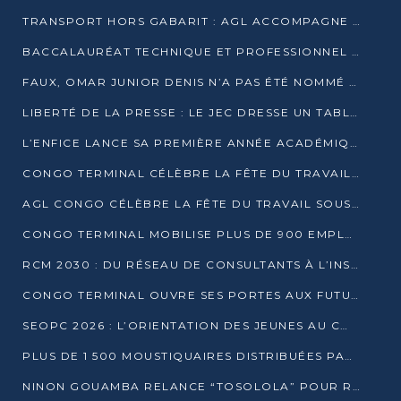
TRANSPORT HORS GABARIT : AGL ACCOMPAGNE LE DÉVELOPPEMENT DU SECTEUR BRASSICOLE AU CONGO
BACCALAURÉAT TECHNIQUE ET PROFESSIONNEL : 16 352 CANDIDATS LANCÉS DANS LES ÉPREUVES D’EPS
FAUX, OMAR JUNIOR DENIS N’A PAS ÉTÉ NOMMÉ AIDE DE CAMP ADJOINT DE DENIS SASSOU NGUESSO
LIBERTÉ DE LA PRESSE : LE JEC DRESSE UN TABLEAU PRÉOCCUPANT AU CONGO
L’ENFICE LANCE SA PREMIÈRE ANNÉE ACADÉMIQUE AVEC 100 FUTURS ENSEIGNANTS
CONGO TERMINAL CÉLÈBRE LA FÊTE DU TRAVAIL AVEC SES COLLABORATEURS À POINTE-NOIRE
AGL CONGO CÉLÈBRE LA FÊTE DU TRAVAIL SOUS LE SIGNE DE LA COHÉSION
CONGO TERMINAL MOBILISE PLUS DE 900 EMPLOYÉS AUTOUR DE LA SÉCURITÉ AU TRAVAIL
RCM 2030 : DU RÉSEAU DE CONSULTANTS À L’INSTRUMENT DE PUISSANCE EN AFRIQUE FRANCOPHONE
CONGO TERMINAL OUVRE SES PORTES AUX FUTURS INGÉNIEURS AU FORUM DES MÉTIERS D’UCAC-ICAM
SEOPC 2026 : L’ORIENTATION DES JEUNES AU CŒUR DE LA DEUXIÈME ÉDITION
PLUS DE 1 500 MOUSTIQUAIRES DISTRIBUÉES PAR AGL ET CONGO TERMINAL DANS LA LUTTE CONTRE LE PALUDISME
NINON GOUAMBA RELANCE “TOSOLOLA” POUR RENFORCER LE DIALOGUE AVEC LES CITOYENS