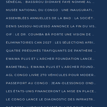
SÉNÉGAL : BASSIROU DIOMAYE FAYE NOMME AL AMINOU LÔ PREMIER MINISTRE
MUSÉE NATIONAL DU CONGO : UNE INAUGURATION PORTEUSE D’ESPOIR POUR LA CULTURE
ASSEMBLÉES ANNUELLES DE LA BAD : LA SOCIÉTÉ CIVILE CONGOLAISE À LA RECHERCHE DE PARTENAIRES POUR SES PROJETS
DENIS SASSOU-NGUESSO ANNONCE LA FIN DU VISA POUR LES AFRICAINS EN 2027
OIF : LE DR. COUMBA BÂ PORTE UNE VISION DE DIALOGUE, DE STABILITÉ ET DE RÉFORME À LA TÊTE
ÉLIMINATOIRES CAN 2027 : LES SÉLECTIONS AFRICAINES CONNAISSENT LEURS ADVERSAIRES
QUATRE PRÉSUMÉS TRAFIQUANTS DE PANTHÈRE ARRÊTÉS À EWO
EWAWA PLUS ET L’ARCHER FOUNDATION LANCENT UN CAMP DE BASKET POUR LES JEUNES À BRAZZAVILLE
BASKETBALL: EWAWA PLUS ET L’ARCHER FOUNDATION LANCENT UN CAMP POUR LES JEUNES
AGL CONGO LIVRE 270 VÉHICULES POUR MODERNISER LE TRANSPORT URBAIN
PASSEPORT AU CONGO : JEAN-OLESSONGO ONDAYE VEUT METTRE FIN AUX LENTEURS ADMINISTRATIVES
LES ÉTATS-UNIS FINANCERONT LA MISE EN PLACE DE JUSQU’À 50 CLINIQUES DE LUTTE CONTRE L’EBOLA
LE CONGO LANCE LE DIAGNOSTIC DES INFRASTRUCTURES SPORTIVES DU COMPLEXE DE KINTÉLÉ