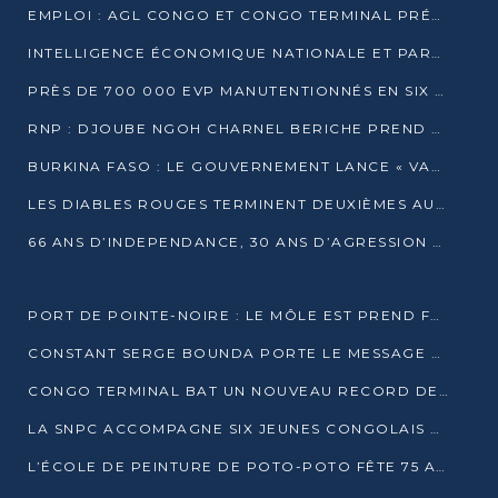
EMPLOI : AGL CONGO ET CONGO TERMINAL PRÉSÉLECTIONNENT PLUS DE 70 JEUNES À POINTE-NOIRE
INTELLIGENCE ÉCONOMIQUE NATIONALE ET PARTENARIATS INTERNATIONAUX : VERS UNE DOCTRINE SOUVERAINE DE SÉCURITÉ ÉCONOMIQUE
PRÈS DE 700 000 EVP MANUTENTIONNÉS EN SIX MOIS PAR CONGO TERMINAL
RNP : DJOUBE NGOH CHARNEL BERICHE PREND LES RÊNES DU PARTI
BURKINA FASO : LE GOUVERNEMENT LANCE « VACANCES UTILES 2026 » POUR FORMER LES ÉLÈVES À 15 MÉTIERS
LES DIABLES ROUGES TERMINENT DEUXIÈMES AU CHAMPIONNAT D’AFRIQUE ZONE 3
66 ANS D’INDEPENDANCE, 30 ANS D’AGRESSION RWAN DAISE : 4 PRESIDENCES, UN ECHEC COLLECTIF
PORT DE POINTE-NOIRE : LE MÔLE EST PREND FORME ET VISE LES GÉANTS DES MERS
CONSTANT SERGE BOUNDA PORTE LE MESSAGE DE COMPASSION DE DENIS SASSOU NGUESSO EN IRAN
CONGO TERMINAL BAT UN NOUVEAU RECORD DE PRODUCTIVITÉ AU PORT DE POINTE-NOIRE
LA SNPC ACCOMPAGNE SIX JEUNES CONGOLAIS AUX OLYMPIADES PANAFRICAINES DE MATHÉMATIQUES
L’ÉCOLE DE PEINTURE DE POTO-POTO FÊTE 75 ANS AU SERVICE DE L’ART CONGOLAIS