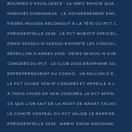
BOURSES D’EXCELLENCE : LA SNPC ENVOIE QUATRE NOUVEAUX TALENTS CONGOLAIS SE FORMER À BAKOU
MARCHÉS DOMANIAUX : LE GOUVERNEMENT ENGAGE LA STRUCTURATION DES TAXES D’ASSAINISSEMENT
PIERRE MOUSSA RECONDUIT À LA TÊTE DU PCT JUSQU’EN 2031
PRÉSIDENTIELLE 2026 : LE PCT INVESTIT OFFICIELLEMENT DENIS SASSOU NGUESSO
DENIS SASSOU-N’GUESSO EXHORTE LES CONGOLAIS À L’UNITÉ ET AU FAIR-PLAY DÉMOCRATIQUE EN 2026
RÉVEILLON D’ARMES 2025 : DENIS SASSOU-N’GUESSO GARANTIT DES ÉLECTIONS 2026 PAISIBLES ET SÉCURISÉES
CONGRÈS DU PCT : LE CLUB 2002 RÉAFFIRME SON SOUTIEN À DENIS SASSOU-N’GUESSO POUR 2026
ENTREPRENEURIAT AU CONGO : UN MILLION D’EUROS POUR FINANCER LES STARTUPS DÈS 2026
LE PCT OUVRE SON 6ᵉ CONGRÈS ET APPELLE À LA CANDIDATURE DE DENIS SASSOU NGUESSO
À TROIS JOURS DE SON CONGRÈS, LE PCT AFFIRME AVOIR ATTEINT TOUS SES OBJECTIFS
CE QUE L’ON SAIT DE LA MORT DE RAVIET CELVIC N’TSIANTSIE
LE COMITÉ CENTRAL DU PCT VALIDE LE RAPPORT DU CONGRÈS ET SOUTIENT DENIS SASSOU N’GUESSO
PRÉSIDENTIELLE 2026 : MABIO ZINGA MAVOUNGOU DÉCLARE SA CANDIDATURE ET CHARGE LE BILAN DU PCT