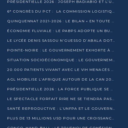
PRÉSIDENTIELLE 2026 : JOSEPH BADIABIO ET L’UDH-YUKI JOUENT LA PRUDENCE
6ᵉ CONGRÈS DU PCT : LA COMMISSION LOGISTIQUE ASSURE LA DISTRIBUTION DES KITS
QUINQUENNAT 2021-2026 : LE BILAN « EN TOUTE TRANSPARENCE » PRÉSENTÉ À LA PRESSE
ÉCONOMIE FLUVIALE : LE PABPS ADOPTE UN BUDGET 2026 DE PLUS DE 2,7 MILLIARDS FCFA
LE LYCÉE DENIS SASSOU N’GUESSO D’ABALA DOTÉ D’UNE SALLE MULTIMÉDIA
POINTE-NOIRE : LE GOUVERNEMENT EXHORTE À UN USAGE RESPONSABLE DU NOUVEAU MATÉRIEL MUNICIPAL
SITUATION SOCIOÉCONOMIQUE : LE GOUVERNEMENT INTERPELLÉ DEVANT LE SÉNAT
20.000 PATIENTS VIVANT AVEC LE VIH MENACÉS D’ARRÊT DE TRAITEMENT
AGL MOBILISE L’AFRIQUE AUTOUR DE LA CAN 2025
PRÉSIDENTIELLE 2026 : LA FORCE PUBLIQUE SE PRÉPARE À SÉCURISER LE SCRUTIN
LE SPECTACLE FORFAIT RIRE NE SE TIENDRA PAS LE 1ER JANVIER
SANTÉ REPRODUCTIVE : L’UNFPA ET LE GOUVERNEMENT AFFINENT LES PRIORITÉS DE 2026
PLUS DE 13 MILLIONS USD POUR UNE CROISSANCE VERTE ET SOUVERAINE
CONGO–HAND-BALL : LE TOURNOI DE COHÉSION ET DE FRATERNITÉ ALLUME SES LAMPIONS À BRAZZAVILLE