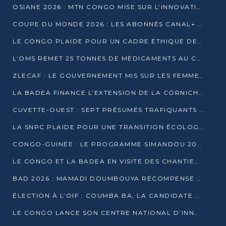
OSIANE 2026 : MTN CONGO MISE SUR L’INNOVATION POUR RELEVER LES DÉFIS AFRICAINS
COUPE DU MONDE 2026 : LES ABONNÉS CANAL+ AU CONGO DÉÇUS À QUELQUES JOURS DU COUP D’ENVOI
LE CONGO PLAIDE POUR UN CADRE ÉTHIQUE DE L’INTELLIGENCE ARTIFICIELLE À DAKAR
L’OMS REMET 25 TONNES DE MÉDICAMENTS AU CONGO POUR RENFORCER LA RIPOSTE AUX ÉPIDÉMIES
ZLECAF : LE GOUVERNEMENT MIS SUR LES FEMMES ENTREPRENEURES
LA BADEA FINANCE L’EXTENSION DE LA CORNICHE SUD DE BRAZZAVILLE
CUVETTE-OUEST : SEPT PRÉSUMÉS TRAFIQUANTS DE FAUNE INTERPELLÉS À EWO ET KELLÉ
LA SNPC PLAIDE POUR UNE TRANSITION ÉCOLOGIQUE PROGRESSIVE
CONGO-GUINÉE : LE PROGRAMME SIMANDOU 2040 AU CŒUR DES ÉCHANGES À LA BAD
LE CONGO ET LA BADEA EN VISITE DES CHANTIERS
BAD 2026 : MAMADI DOUMBOUYA RÉCOMPENSÉ PAR LE TROPHÉE BABACAR NDIAYE À BRAZZAVILLE
ÉLECTION À L’OIF : COUMBA BA, LA CANDIDATE DISCRÈTE QUI BOUSCULE LE JEU DIPLOMATIQUE
LE CONGO LANCE SON CENTRE NATIONAL D’INNOVATION