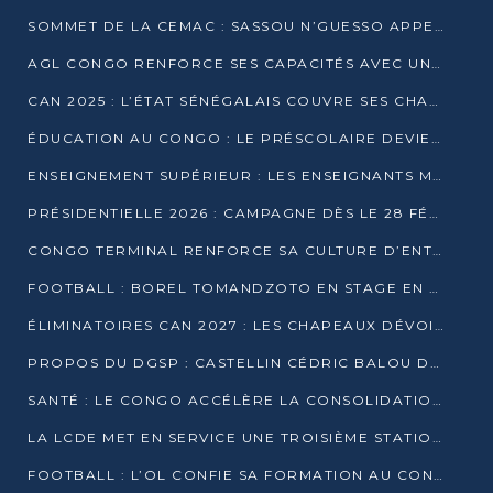
SOMMET DE LA CEMAC : SASSOU N’GUESSO APPELLE À LA VIGILANCE FACE AUX RISQUES ÉCONOMIQUES
AGL CONGO RENFORCE SES CAPACITÉS AVEC UNE GRUE DE 250 TONNES
CAN 2025 : L’ÉTAT SÉNÉGALAIS COUVRE SES CHAMPIONS D’AFRIQUE DE RÉCOMPENSES EXCEPTIONNELLES
ÉDUCATION AU CONGO : LE PRÉSCOLAIRE DEVIENT OBLIGATOIRE, LE BTS CONSACRÉ DIPLÔME D’ÉTAT
ENSEIGNEMENT SUPÉRIEUR : LES ENSEIGNANTS MAINTIENNENT LA GRÈVE ET EXIGENT UN ACCORD ÉCRIT AVEC L’ÉTAT
PRÉSIDENTIELLE 2026 : CAMPAGNE DÈS LE 28 FÉVRIER, SCRUTIN LES 12 ET 15 MARS
CONGO TERMINAL RENFORCE SA CULTURE D’ENTREPRISE AVEC LE PROGRAMME « WIN TOGETHER »
FOOTBALL : BOREL TOMANDZOTO EN STAGE EN ESPAGNE AVEC POLISSYA FC
ÉLIMINATOIRES CAN 2027 : LES CHAPEAUX DÉVOILÉS, LE CONGO FIXÉ SUR SON SORT
PROPOS DU DGSP : CASTELLIN CÉDRIC BALOU DÉNONCE DES PROPOS INTIMIDANTS
SANTÉ : LE CONGO ACCÉLÈRE LA CONSOLIDATION DE L’OFFRE DE SOINS
LA LCDE MET EN SERVICE UNE TROISIÈME STATION D’EAU POTABLE À MFILOU
FOOTBALL : L’OL CONFIE SA FORMATION AU CONGOLAIS CHRISTIAN BASSILA