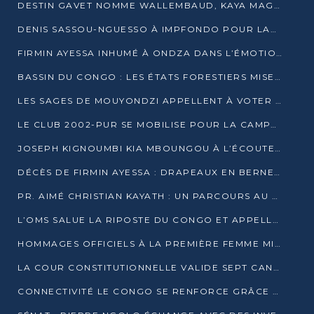
DESTIN GAVET NOMME WALLEMBAUD, KAYA MAGANE, BOUDZIKA ET MBOUSSA-ELLAH AUX COMMANDES DE SA CAMPAGNE
DENIS SASSOU-NGUESSO À IMPFONDO POUR LANCER LE CORRIDOR 13
FIRMIN AYESSA INHUMÉ À ONDZA DANS L’ÉMOTION ET LE RECUEILLEMENT
BASSIN DU CONGO : LES ÉTATS FORESTIERS MISENT SUR LES MARCHÉS CARBONE
LES SAGES DE MOUYONDZI APPELLENT À VOTER DENIS SASSOU-NGUESSO
LE CLUB 2002-PUR SE MOBILISE POUR LA CAMPAGNE
JOSEPH KIGNOUMBI KIA MBOUNGOU À L’ÉCOUTE DE TALANGAÏ
DÉCÈS DE FIRMIN AYESSA : DRAPEAUX EN BERNE LUNDI
PR. AIMÉ CHRISTIAN KAYATH : UN PARCOURS AU SERVICE DE LA RECHERCHE ET DE L’INNOVATION
L’OMS SALUE LA RIPOSTE DU CONGO ET APPELLE À DES RÉFORMES DURABLES
HOMMAGES OFFICIELS À LA PREMIÈRE FEMME MINISTRE DU CONGO
LA COUR CONSTITUTIONNELLE VALIDE SEPT CANDIDATURES POUR LA PRÉSIDENTIELLE
CONNECTIVITÉ LE CONGO SE RENFORCE GRÂCE AU CÂBLE 2AFRICA