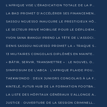
L’AFRIQUE VISE L’ÉRADICATION TOTALE DE LA POLIOMYÉLITE D’ICI 2026
LA BAD PROMET D’ACCÉLÉRER SES FINANCEMENTS AVEC LE MINISTÈRE DE L’ASSAINISSEMENT
SASSOU NGUESSO INAUGURE LE PRESTIGIEUX HÔTEL KEMPINSKI BRAZZAVILLE
LE SECTEUR PRIVÉ MOBILISÉ POUR LE DÉPLOIEMENT DE 19 MINI-CENTRALES SOLAIRES
YVON SANA BANGUI PREND LA TÊTE DE L’ASSOCIATION DES BANQUES CENTRALES AFRICAINES
DENIS SASSOU-NGUESSO PROMET LA « TRAQUE SANS RELÂCHE » DU GRAND BANDITISME
13 MILITAIRES CONGOLAIS DIPLÔMÉS EN MAINTENANCE INDUSTRIELLE APRÈS TROIS ANS DE FORMATION À L’UNIVERSITÉ MARIEN-NGOUABI
« BÂTIR, SERVIR, TRANSMETTRE » : LE NOUVEL OUVRAGE QUI INTERPELLE LES COLLECTIVITÉS
SYMPOSIUM DE L’ABCA : L’AFRIQUE PLAIDE POUR UN FINANCEMENT CLIMATIQUE ÉQUITABLE
TAEKWONDO : DEUX JUNIORS CONGOLAIS À LA FINALE D’OPEN SYRIES 2025 À ABIDJAN
KINTELÉ, FUTUR HUB DE LA FORMATION FOOTBALLISTIQUE AFRICAINE ?
LA LISTE DES HÔPITAUX GÉNÉRAUX S’ALLONGE AU CONGO
JUSTICE : OUVERTURE DE LA SESSION CRIMINELLE À BRAZZAVILLE AVEC 52 DOSSIERS AU RÔLE