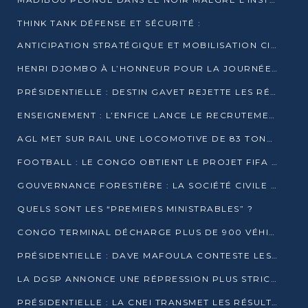
THINK TANK DÉFENSE ET SÉCURITÉ :
ANTICIPATION STRATÉGIQUE ET MOBILISATION CITOYENNE POUR NOTRE SOUVERAINETÉ NATIONALE
HENRI DJOMBO À L’HONNEUR POUR LA JOURNÉE MONDIALE DU THÉÂTRE
PRÉSIDENTIELLE : DESTIN GAVET REJETTE LES RÉSULTATS ET APPELLE À UN DIALOGUE NATIONAL
ENSEIGNEMENT : L’ENFICE LANCE LE RECRUTEMENT DE SA PREMIÈRE PROMOTION DE PROFESSEURS DES ÉCOLES
AGL MET SUR RAIL UNE LOCOMOTIVE DE 83 TONNES À POINTE-NOIRE
FOOTBALL : LE CONGO OBTIENT LE PROJET FIFA ARENA POUR SES 15 DÉPARTEMENTS
GOUVERNANCE FORESTIÈRE : LA SOCIÉTÉ CIVILE CONGOLAISE AFFICHE SES PRIORITÉS POUR 2026
QUELS SONT LES “PREMIERS MINISTRABLES” ?
CONGO TERMINAL DÉCHARGE PLUS DE 900 VÉHICULES EN QUELQUES HEURES
PRÉSIDENTIELLE : DAVE MAFOULA CONTESTE LES RÉSULTATS PROVISOIRES
LA DGSP ANNONCE UNE RÉPRESSION PLUS STRICTE CONTRE LES MOTO-TAXIS
PRÉSIDENTIELLE : LA CNEI TRANSMET LES RÉSULTATS PROVISOIRES À LA COUR CONSTITUTIONNELLE