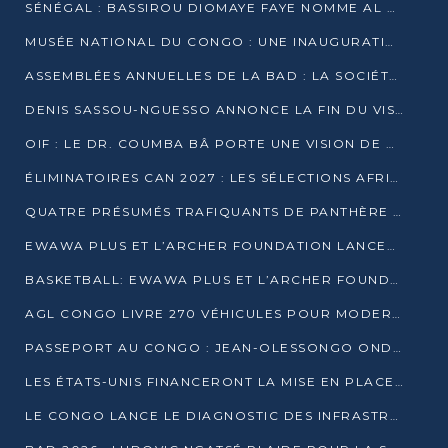
SÉNÉGAL : BASSIROU DIOMAYE FAYE NOMME AL AMINOU LÔ PREMIER MINISTRE
MUSÉE NATIONAL DU CONGO : UNE INAUGURATION PORTEUSE D’ESPOIR POUR LA CULTURE
ASSEMBLÉES ANNUELLES DE LA BAD : LA SOCIÉTÉ CIVILE CONGOLAISE À LA RECHERCHE DE PARTENAIRES POUR SES PROJETS
DENIS SASSOU-NGUESSO ANNONCE LA FIN DU VISA POUR LES AFRICAINS EN 2027
OIF : LE DR. COUMBA BÂ PORTE UNE VISION DE DIALOGUE, DE STABILITÉ ET DE RÉFORME À LA TÊTE
ÉLIMINATOIRES CAN 2027 : LES SÉLECTIONS AFRICAINES CONNAISSENT LEURS ADVERSAIRES
QUATRE PRÉSUMÉS TRAFIQUANTS DE PANTHÈRE ARRÊTÉS À EWO
EWAWA PLUS ET L’ARCHER FOUNDATION LANCENT UN CAMP DE BASKET POUR LES JEUNES À BRAZZAVILLE
BASKETBALL: EWAWA PLUS ET L’ARCHER FOUNDATION LANCENT UN CAMP POUR LES JEUNES
AGL CONGO LIVRE 270 VÉHICULES POUR MODERNISER LE TRANSPORT URBAIN
PASSEPORT AU CONGO : JEAN-OLESSONGO ONDAYE VEUT METTRE FIN AUX LENTEURS ADMINISTRATIVES
LES ÉTATS-UNIS FINANCERONT LA MISE EN PLACE DE JUSQU’À 50 CLINIQUES DE LUTTE CONTRE L’EBOLA
LE CONGO LANCE LE DIAGNOSTIC DES INFRASTRUCTURES SPORTIVES DU COMPLEXE DE KINTÉLÉ