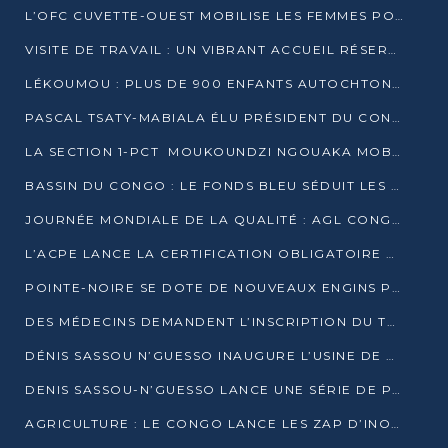
L’OFC CUVETTE-OUEST MOBILISE LES FEMMES POUR ACCUEILLIR LE PRÉSIDENT DE LA RÉPUBLIQUE
VISITE DE TRAVAIL : UN VIBRANT ACCUEIL RÉSERVÉ À DENIS SASSOU-N’GUESSO PAR L’ASSOCIATION « LES AMIS DE WOMO »
LÉKOUMOU : PLUS DE 900 ENFANTS AUTOCHTONES REÇOIVENT DES KITS SCOLAIRES GRÂCE À L’ESPACE OPOKO
PASCAL TSATY-MABIALA ÉLU PRÉSIDENT DU CONSEIL NATIONAL DE L’UPADS
LA SECTION 1-PCT MOUKOUNDZI NGOUAKA MOBILISE 100 000 FCFA POUR LE 6ᵉ CONGRÈS DU PARTI
BASSIN DU CONGO : LE FONDS BLEU SÉDUIT LES BAILLEURS À BELÉM
JOURNÉE MONDIALE DE LA QUALITÉ : AGL CONGO FORME ET SENSIBILISE LES JEUNES TALENTS
L’ACPE LANCE LA CERTIFICATION OBLIGATOIRE DES CONTRATS DE TRAVAIL DES TRANSPORTEURS
POINTE-NOIRE SE DOTE DE NOUVEAUX ENGINS POUR L’ASSAINISSEMENT ET L’ENTRETIEN ROUTIER
DES MÉDECINS DEMANDENT L’INSCRIPTION DU TRAITEMENT DU PIED-BOT DANS LES CURSUS UNIVERSITAIRES
DÉNIS SASSOU N’GUESSO INAUGURE L’USINE DE VALORISATION DU GAZ ASSOCIÉ
DENIS SASSOU-N’GUESSO LANCE UNE SÉRIE DE PROJETS DANS LE KOUILOU
AGRICULTURE : LE CONGO LANCE LES ZAP D’INONI ET YONO