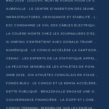
BAD 2026 : LUDOVIC NGATSÉ PLAIDE POUR LA SOUVERAINETÉ FINANCIÈRE AFRICAINE
AUBEVILLE : LE CENTRE D’INSERTION DES JEUNES PRÊT À OUVRIR SES PORTES
INFRASTRUCTURES, CROISSANCE ET STABILITÉ : LA GUINÉE AFFÛTE SES AMBITIONS
E2C CONDAMNE LE VOL DES CÂBLES ÉLECTRIQUES APRÈS UNE VIDÉO VIRALE
LA COLÈRE MONTE CHEZ LES JOURNALIERS D’E2C QUI DÉNONCENT 20 ANS DE PRÉCARITÉ
XI JINPING S’ENTRETIENT AVEC DONALD TRUMP À BEIJING
NUMÉRIQUE : LE CONGO ACCÉLÈRE LA CARTOGRAPHIE DE SES INFRASTRUCTURES DIGITALES
CEMAC : LES EXPERTS DE LA STATISTIQUE APPELLENT À RENFORCER LA SÉCURISATION DES DONNÉES
LA FÉCOTAE SENSIBILISE LES ATHLÈTES DE POINTE-NOIRE À L’HYGIÈNE ALIMENTA
SMIB 2026 : DIX ATHLÈTES CONGOLAIS EN STAGE AU KENYA
FONDS BLEU : LE CONGO ET LE KENYA ACCÉLÈRENT LA MOBILISATION DES FINANCEMENTS
DETTE PUBLIQUE : BRAZZAVILLE ENGAGE UNE OPÉRATION DE RACHAT DE 575 MILLIONS DE DOLLARS
GOUVERNANCE FINANCIÈRE : LA DGPP ET L’ONEC-C VERS UN PARTENARIAT POUR ASSAINIR LES ENTREPRISES PUBLIQUES
CONGO TERMINAL SENSIBILISE SUR LES ENJEUX DE LA SANTÉ MENTALE EN