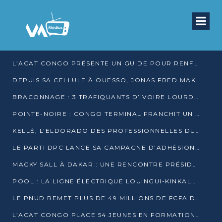
L’ACAT CONGO PRÉSENTE UN GUIDE POUR RENFORCER LES GARANTIES JUDICIAIRES EN GARDE À VUE
DEPUIS SA CELLULE À OUESSO, JONAS FRED MAKITA DÉNONCE CE QU’IL QUALIFIE DE DÉNI DE JUSTICE
BRACONNAGE : 3 TRAFIQUANTS D’IVOIRE LOURDEMENT CONDAMNÉS À DJAMBALA
POINTE-NOIRE : CONGO TERMINAL FRANCHIT UN CAP HISTORIQUE AVEC 99 MOUVEMENTS/HEURE
KELLÉ, L’ELDORADO DES PROFESSIONNELLES DU SEXE
LE PARTI DPC LANCE SA CAMPAGNE D’ADHÉSIONS ET VEUT STRUCTURER SA PRÉSENCE DANS LES 15 DÉPARTEMENTS
MACKY SALL À DAKAR : UNE RENCONTRE PRÉSIDENTIELLE QUI DIVISE L’OPINION SÉNÉGALAISE
POOL : LA LIGNE ÉLECTRIQUE LOUINGUI-KINKALA-BOKO MISE EN SERVICE
LE PNUD REMET PLUS DE 49 MILLIONS DE FCFA D’ÉQUIPEMENTS POUR ACCÉLÉRER LA NUMÉRISATION DU SYSTÈME DE SANTÉ
L’ACAT CONGO PLACE 54 JEUNES EN FORMATION PROFESSIONNELLE