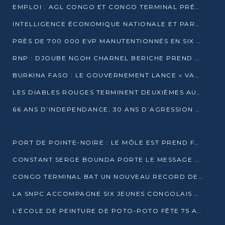
EMPLOI : AGL CONGO ET CONGO TERMINAL PRÉSÉLECTIONNENT PLUS DE 70 JEUNES À POINTE-NOIRE
INTELLIGENCE ÉCONOMIQUE NATIONALE ET PARTENARIATS INTERNATIONAUX : VERS UNE DOCTRINE SOUVERAINE DE SÉCURITÉ ÉCONOMIQUE
PRÈS DE 700 000 EVP MANUTENTIONNÉS EN SIX MOIS PAR CONGO TERMINAL
RNP : DJOUBE NGOH CHARNEL BERICHE PREND LES RÊNES DU PARTI
BURKINA FASO : LE GOUVERNEMENT LANCE « VACANCES UTILES 2026 » POUR FORMER LES ÉLÈVES À 15 MÉTIERS
LES DIABLES ROUGES TERMINENT DEUXIÈMES AU CHAMPIONNAT D’AFRIQUE ZONE 3
66 ANS D’INDEPENDANCE, 30 ANS D’AGRESSION RWAN DAISE : 4 PRESIDENCES, UN ECHEC COLLECTIF
PORT DE POINTE-NOIRE : LE MÔLE EST PREND FORME ET VISE LES GÉANTS DES MERS
CONSTANT SERGE BOUNDA PORTE LE MESSAGE DE COMPASSION DE DENIS SASSOU NGUESSO EN IRAN
CONGO TERMINAL BAT UN NOUVEAU RECORD DE PRODUCTIVITÉ AU PORT DE POINTE-NOIRE
LA SNPC ACCOMPAGNE SIX JEUNES CONGOLAIS AUX OLYMPIADES PANAFRICAINES DE MATHÉMATIQUES
L’ÉCOLE DE PEINTURE DE POTO-POTO FÊTE 75 ANS AU SERVICE DE L’ART CONGOLAIS