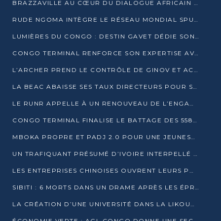
BRAZZAVILLE AU CŒUR DU DIALOGUE AFRICAIN SUR LES OBJECTIFS DE DÉVELOPPEMENT DURABLE
RUDE NGOMA INTÈGRE LE RÉSEAU MONDIAL SPUTNIK PRO APRÈS UNE FORMATION À MOSCOU
LUMIÈRES DU CONGO : DESTIN GAVET DÉDIE SON PRIX À L’UNITÉ NATIONALE ET À LA JEUNESSE
CONGO TERMINAL RENFORCE SON EXPERTISE AVEC NEUF NOUVEAUX FORMATEURS EN ENGINS PORTUAIRES
L’ARCHER PREND LE CONTRÔLE DE GINOV ET ACCÉLÈRE SON VIRAGE NUMÉRIQUE
LA BEAC ABAISSE SES TAUX DIRECTEURS POUR SOUTENIR LA CROISSANCE EN ZONE CEMAC
LE RUNR APPELLE À UN RENOUVEAU DE L’ENGAGEMENT MILITANT
CONGO TERMINAL FINALISE LE BATTAGE DES 558 PIEUX DU FUTUR QUAI DU MÔLE EST
MBOKA PROPRE ET PADJ 2.0 POUR UNE JEUNESSE PLUS AUTONOME
UN TRAFIQUANT PRÉSUMÉ D’IVOIRE INTERPELLÉ À DOLISIE
LES ENTREPRISES CHINOISES OUVRENT LEURS PORTES AUX JEUNES DIPLÔMÉS
SIBITI : 6 MORTS DANS UN DRAME APRÈS LES ÉPREUVES DU BEPC
LA CRÉATION D’UNE UNIVERSITÉ DANS LA LIKOUALA AU CŒUR D’UNE RÉFLEXION NATIONALE
ÉCONOMIE VERTE : AGL CONGO DONNE UNE SECONDE VIE À SES DÉCHETS INDUSTRIELS