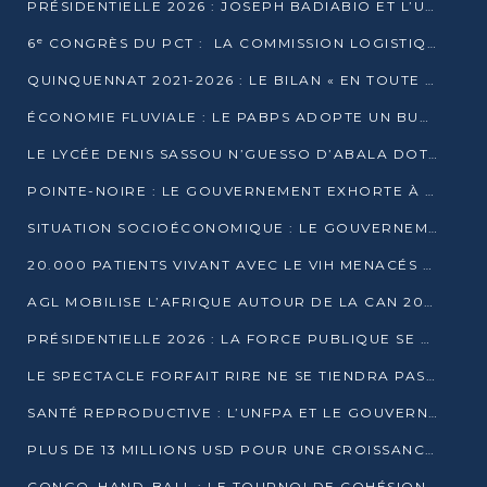
PRÉSIDENTIELLE 2026 : JOSEPH BADIABIO ET L’UDH-YUKI JOUENT LA PRUDENCE
6ᵉ CONGRÈS DU PCT : LA COMMISSION LOGISTIQUE ASSURE LA DISTRIBUTION DES KITS
QUINQUENNAT 2021-2026 : LE BILAN « EN TOUTE TRANSPARENCE » PRÉSENTÉ À LA PRESSE
ÉCONOMIE FLUVIALE : LE PABPS ADOPTE UN BUDGET 2026 DE PLUS DE 2,7 MILLIARDS FCFA
LE LYCÉE DENIS SASSOU N’GUESSO D’ABALA DOTÉ D’UNE SALLE MULTIMÉDIA
POINTE-NOIRE : LE GOUVERNEMENT EXHORTE À UN USAGE RESPONSABLE DU NOUVEAU MATÉRIEL MUNICIPAL
SITUATION SOCIOÉCONOMIQUE : LE GOUVERNEMENT INTERPELLÉ DEVANT LE SÉNAT
20.000 PATIENTS VIVANT AVEC LE VIH MENACÉS D’ARRÊT DE TRAITEMENT
AGL MOBILISE L’AFRIQUE AUTOUR DE LA CAN 2025
PRÉSIDENTIELLE 2026 : LA FORCE PUBLIQUE SE PRÉPARE À SÉCURISER LE SCRUTIN
LE SPECTACLE FORFAIT RIRE NE SE TIENDRA PAS LE 1ER JANVIER
SANTÉ REPRODUCTIVE : L’UNFPA ET LE GOUVERNEMENT AFFINENT LES PRIORITÉS DE 2026
PLUS DE 13 MILLIONS USD POUR UNE CROISSANCE VERTE ET SOUVERAINE
CONGO–HAND-BALL : LE TOURNOI DE COHÉSION ET DE FRATERNITÉ ALLUME SES LAMPIONS À BRAZZAVILLE