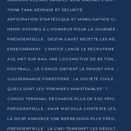
THINK TANK DÉFENSE ET SÉCURITÉ :
ANTICIPATION STRATÉGIQUE ET MOBILISATION CITOYENNE POUR NOTRE SOUVERAINETÉ NATIONALE
HENRI DJOMBO À L’HONNEUR POUR LA JOURNÉE MONDIALE DU THÉÂTRE
PRÉSIDENTIELLE : DESTIN GAVET REJETTE LES RÉSULTATS ET APPELLE À UN DIALOGUE NATIONAL
ENSEIGNEMENT : L’ENFICE LANCE LE RECRUTEMENT DE SA PREMIÈRE PROMOTION DE PROFESSEURS DES ÉCOLES
AGL MET SUR RAIL UNE LOCOMOTIVE DE 83 TONNES À POINTE-NOIRE
FOOTBALL : LE CONGO OBTIENT LE PROJET FIFA ARENA POUR SES 15 DÉPARTEMENTS
GOUVERNANCE FORESTIÈRE : LA SOCIÉTÉ CIVILE CONGOLAISE AFFICHE SES PRIORITÉS POUR 2026
QUELS SONT LES “PREMIERS MINISTRABLES” ?
CONGO TERMINAL DÉCHARGE PLUS DE 900 VÉHICULES EN QUELQUES HEURES
PRÉSIDENTIELLE : DAVE MAFOULA CONTESTE LES RÉSULTATS PROVISOIRES
LA DGSP ANNONCE UNE RÉPRESSION PLUS STRICTE CONTRE LES MOTO-TAXIS
PRÉSIDENTIELLE : LA CNEI TRANSMET LES RÉSULTATS PROVISOIRES À LA COUR CONSTITUTIONNELLE