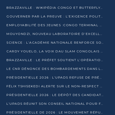
BRAZZAVILLE : WIKIPÉDIA CONGO ET BUTTERFLY SCELLENT UN PARTENARIAT POUR STRUCTURER LE BÉNÉVOLAT NUMÉRIQUE
GOUVERNER PAR LA PREUVE : L’EXIGENCE POLITIQUE DU XXIᵉ SIÈCLE
EMPLOYABILITÉ DES JEUNES :CONGO TERMINAL S’ALLIE À L’ESCIC POUR RAPPROCHER L’ÉCOLE DU TERRAIN
MOUYONDZI, NOUVEAU LABORATOIRE D’EXCELLENCE PÉDAGOGIQUE AVEC L’ENFICE
SCIENCE : L’ACADÉMIE NATIONALE RENFORCE SON ÉQUIPE ET TRACE SA FEUILLE DE ROUTE 2026
CARDY YOUELO, LA VOIX DAU SLAM CONGOLAIS QUI INTERPELLE LE MONDE
BRAZZAVILLE : LE PRÉFET SOUTIENT L’OPÉRATION « ZÉRO KULUNA » ET APPELLE À LA VIGILANCE CITOYENNE
LE CNR DÉNONCE DES BOMBARDEMENTS DANS LE POOL ET ACCUSE LE GOUVERNEMENT
PRÉSIDENTIELLE 2026 : L’UPADS REFUSE DE PRÉSENTER UN CANDIDAT ET DÉNONCE UN PROCESSUS NON CRÉDIBLE
FÉLIX TSHISEKEDI ALERTE SUR LE NON-RESPECT DES ENGAGEMENTS DE PAIX APRÈS SA RENCONTRE AVEC D. SASSOU-NGUESSO
PRÉSIDENTIELLE 2026 : LE DÉPÔT DES CANDIDATURES OUVERT DU 29 JANVIER AU 12 FÉVRIER
L’UPADS RÉUNIT SON CONSEIL NATIONAL POUR FIXER SA LIGNE POLITIQUE À DEUX MOIS DE LA PRÉSIDENTIELLE
PRÉSIDENTIELLE DE 2026 : LE MOUVEMENT RÉPUBLICAIN DÉNONCE UNE CONVOCATION ÉLECTORALE « OPAQUE ET PRÉCIPITÉE »