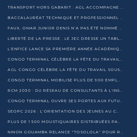
TRANSPORT HORS GABARIT : AGL ACCOMPAGNE LE DÉVELOPPEMENT DU SECTEUR BRASSICOLE AU CONGO
BACCALAURÉAT TECHNIQUE ET PROFESSIONNEL : 16 352 CANDIDATS LANCÉS DANS LES ÉPREUVES D’EPS
FAUX, OMAR JUNIOR DENIS N’A PAS ÉTÉ NOMMÉ AIDE DE CAMP ADJOINT DE DENIS SASSOU NGUESSO
LIBERTÉ DE LA PRESSE : LE JEC DRESSE UN TABLEAU PRÉOCCUPANT AU CONGO
L’ENFICE LANCE SA PREMIÈRE ANNÉE ACADÉMIQUE AVEC 100 FUTURS ENSEIGNANTS
CONGO TERMINAL CÉLÈBRE LA FÊTE DU TRAVAIL AVEC SES COLLABORATEURS À POINTE-NOIRE
AGL CONGO CÉLÈBRE LA FÊTE DU TRAVAIL SOUS LE SIGNE DE LA COHÉSION
CONGO TERMINAL MOBILISE PLUS DE 900 EMPLOYÉS AUTOUR DE LA SÉCURITÉ AU TRAVAIL
RCM 2030 : DU RÉSEAU DE CONSULTANTS À L’INSTRUMENT DE PUISSANCE EN AFRIQUE FRANCOPHONE
CONGO TERMINAL OUVRE SES PORTES AUX FUTURS INGÉNIEURS AU FORUM DES MÉTIERS D’UCAC-ICAM
SEOPC 2026 : L’ORIENTATION DES JEUNES AU CŒUR DE LA DEUXIÈME ÉDITION
PLUS DE 1 500 MOUSTIQUAIRES DISTRIBUÉES PAR AGL ET CONGO TERMINAL DANS LA LUTTE CONTRE LE PALUDISME
NINON GOUAMBA RELANCE “TOSOLOLA” POUR RENFORCER LE DIALOGUE AVEC LES CITOYENS