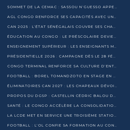
SOMMET DE LA CEMAC : SASSOU N’GUESSO APPELLE À LA VIGILANCE FACE AUX RISQUES ÉCONOMIQUES
AGL CONGO RENFORCE SES CAPACITÉS AVEC UNE GRUE DE 250 TONNES
CAN 2025 : L’ÉTAT SÉNÉGALAIS COUVRE SES CHAMPIONS D’AFRIQUE DE RÉCOMPENSES EXCEPTIONNELLES
ÉDUCATION AU CONGO : LE PRÉSCOLAIRE DEVIENT OBLIGATOIRE, LE BTS CONSACRÉ DIPLÔME D’ÉTAT
ENSEIGNEMENT SUPÉRIEUR : LES ENSEIGNANTS MAINTIENNENT LA GRÈVE ET EXIGENT UN ACCORD ÉCRIT AVEC L’ÉTAT
PRÉSIDENTIELLE 2026 : CAMPAGNE DÈS LE 28 FÉVRIER, SCRUTIN LES 12 ET 15 MARS
CONGO TERMINAL RENFORCE SA CULTURE D’ENTREPRISE AVEC LE PROGRAMME « WIN TOGETHER »
FOOTBALL : BOREL TOMANDZOTO EN STAGE EN ESPAGNE AVEC POLISSYA FC
ÉLIMINATOIRES CAN 2027 : LES CHAPEAUX DÉVOILÉS, LE CONGO FIXÉ SUR SON SORT
PROPOS DU DGSP : CASTELLIN CÉDRIC BALOU DÉNONCE DES PROPOS INTIMIDANTS
SANTÉ : LE CONGO ACCÉLÈRE LA CONSOLIDATION DE L’OFFRE DE SOINS
LA LCDE MET EN SERVICE UNE TROISIÈME STATION D’EAU POTABLE À MFILOU
FOOTBALL : L’OL CONFIE SA FORMATION AU CONGOLAIS CHRISTIAN BASSILA