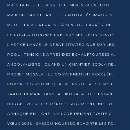
PRÉSIDENTIELLE 2026 : L’UE MISE SUR LA LUTTE CONTRE LA DÉSINFORMATION
PRIX DU GAZ BUTANE : LES AUTORITÉS IMPOSENT LE RESPECT DES PRIX RÉGLEMENTÉS
POOL : LA VIE REPREND À MINDOULI APRÈS UN INCIDENT ARMÉ SUR LA RN1
LE PORT AUTONOME PRÉPARE SES DÉFIS STRATÉGIQUES DE 2026
L’ARPCE LANCE LE DÉBAT STRATÉGIQUE SUR LES DONNÉES, L’IA ET LA FINANCE NUMÉRIQUE AU CONGO
POOL : TENSIONS APRÈS DES ÉCHAUFFOURÉES ARMÉES ENTRE DGSP ET EX-MILICIENS NINJA
ANGOLA-LIBRE : QUAND UN CHANTIER SCOLAIRE DEVIENT LE MIROIR D’UN CONGO EN MOUVEMENT
PROJET MOSALA : LE GOUVERNEMENT ACCÉLÈRE L’INSERTION DES JEUNES EN 2026
FORCA ECOSYSTEM, QUATRE ANS DE RECHERCHE DE TERRAIN AVANT UN LANCEMENT OFFICIEL EN 2026
TRAFIC HUMAIN DANS LA LIKOUALA : DES ENFANTS AUTOCHTONES RÉDUITS AU TRAVAIL FORCÉ
BUDGET 2026 : LES DÉPUTÉS ADOPTENT UNE LOI DES FINANCES DE PLUS DE 2500 MILLIARDS FCFA
ARNAQUE EN LIGNE : LA LCDE DÉMENT TOUTE CAMPAGNE DE RECRUTEMENT
VŒUX 2026 : SASSOU-NGUESSO EXHORTE LES FORCES VIVES À RENFORCER L’UNITÉ