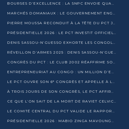
BOURSES D’EXCELLENCE : LA SNPC ENVOIE QUATRE NOUVEAUX TALENTS CONGOLAIS SE FORMER À BAKOU
MARCHÉS DOMANIAUX : LE GOUVERNEMENT ENGAGE LA STRUCTURATION DES TAXES D’ASSAINISSEMENT
PIERRE MOUSSA RECONDUIT À LA TÊTE DU PCT JUSQU’EN 2031
PRÉSIDENTIELLE 2026 : LE PCT INVESTIT OFFICIELLEMENT DENIS SASSOU NGUESSO
DENIS SASSOU-N’GUESSO EXHORTE LES CONGOLAIS À L’UNITÉ ET AU FAIR-PLAY DÉMOCRATIQUE EN 2026
RÉVEILLON D’ARMES 2025 : DENIS SASSOU-N’GUESSO GARANTIT DES ÉLECTIONS 2026 PAISIBLES ET SÉCURISÉES
CONGRÈS DU PCT : LE CLUB 2002 RÉAFFIRME SON SOUTIEN À DENIS SASSOU-N’GUESSO POUR 2026
ENTREPRENEURIAT AU CONGO : UN MILLION D’EUROS POUR FINANCER LES STARTUPS DÈS 2026
LE PCT OUVRE SON 6ᵉ CONGRÈS ET APPELLE À LA CANDIDATURE DE DENIS SASSOU NGUESSO
À TROIS JOURS DE SON CONGRÈS, LE PCT AFFIRME AVOIR ATTEINT TOUS SES OBJECTIFS
CE QUE L’ON SAIT DE LA MORT DE RAVIET CELVIC N’TSIANTSIE
LE COMITÉ CENTRAL DU PCT VALIDE LE RAPPORT DU CONGRÈS ET SOUTIENT DENIS SASSOU N’GUESSO
PRÉSIDENTIELLE 2026 : MABIO ZINGA MAVOUNGOU DÉCLARE SA CANDIDATURE ET CHARGE LE BILAN DU PCT