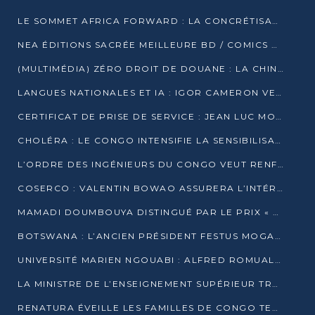
LE SOMMET AFRICA FORWARD : LA CONCRÉTISATION DE PARTENARIATS ÉQUILIBRÉS ET TOURNÉS VERS L’AVENIR ENTRE LE CONTINENT AFRICAIN ET LA FRANCE
NEA ÉDITIONS SACRÉE MEILLEURE BD / COMICS D’AFRIQUE AU KENYA
(MULTIMÉDIA) ZÉRO DROIT DE DOUANE : LA CHINE ET L’AFRIQUE VERS UNE PROXIMITÉ SANS PRÉCÉDENT (PAPIER GÉNÉRAL)
LANGUES NATIONALES ET IA : IGOR CAMERON VEUT ARRIMER LA STRATÉGIE IA À LA LOI SUR LA RECHERCHE
CERTIFICAT DE PRISE DE SERVICE : JEAN LUC MOUTHOU DÉMENT UNE « FAKE NEWS »
CHOLÉRA : LE CONGO INTENSIFIE LA SENSIBILISATION AU MARCHÉ DE TALANGAÏ
L’ORDRE DES INGÉNIEURS DU CONGO VEUT RENFORCER L’ÉTHIQUE ET LA CRÉDIBILITÉ DE LA PROFESSION
COSERCO : VALENTIN BOWAO ASSURERA L’INTÉRIM À LA TÊTE DU BUREAU EXÉCUTIF NATIONAL
MAMADI DOUMBOUYA DISTINGUÉ PAR LE PRIX « SUPER GRAND BÂTISSEUR BABACAR N’DIAYE »
BOTSWANA : L’ANCIEN PRÉSIDENT FESTUS MOGAE EST MORT À 86 ANS
UNIVERSITÉ MARIEN NGOUABI : ALFRED ROMUALD NGUYA POATY SOUTIENT UNE THÈSE SUR LE PARADOXE DE LA CROISSANCE EN ZONE CEMAC
LA MINISTRE DE L’ENSEIGNEMENT SUPÉRIEUR TRACE SA FEUILLE DE ROUTE
RENATURA ÉVEILLE LES FAMILLES DE CONGO TERMINAL À LA PROTECTION DE L’ENVIRONNEMENT