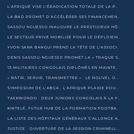
L’AFRIQUE VISE L’ÉRADICATION TOTALE DE LA POLIOMYÉLITE D’ICI 2026
LA BAD PROMET D’ACCÉLÉRER SES FINANCEMENTS AVEC LE MINISTÈRE DE L’ASSAINISSEMENT
SASSOU NGUESSO INAUGURE LE PRESTIGIEUX HÔTEL KEMPINSKI BRAZZAVILLE
LE SECTEUR PRIVÉ MOBILISÉ POUR LE DÉPLOIEMENT DE 19 MINI-CENTRALES SOLAIRES
YVON SANA BANGUI PREND LA TÊTE DE L’ASSOCIATION DES BANQUES CENTRALES AFRICAINES
DENIS SASSOU-NGUESSO PROMET LA « TRAQUE SANS RELÂCHE » DU GRAND BANDITISME
13 MILITAIRES CONGOLAIS DIPLÔMÉS EN MAINTENANCE INDUSTRIELLE APRÈS TROIS ANS DE FORMATION À L’UNIVERSITÉ MARIEN-NGOUABI
« BÂTIR, SERVIR, TRANSMETTRE » : LE NOUVEL OUVRAGE QUI INTERPELLE LES COLLECTIVITÉS
SYMPOSIUM DE L’ABCA : L’AFRIQUE PLAIDE POUR UN FINANCEMENT CLIMATIQUE ÉQUITABLE
TAEKWONDO : DEUX JUNIORS CONGOLAIS À LA FINALE D’OPEN SYRIES 2025 À ABIDJAN
KINTELÉ, FUTUR HUB DE LA FORMATION FOOTBALLISTIQUE AFRICAINE ?
LA LISTE DES HÔPITAUX GÉNÉRAUX S’ALLONGE AU CONGO
JUSTICE : OUVERTURE DE LA SESSION CRIMINELLE À BRAZZAVILLE AVEC 52 DOSSIERS AU RÔLE