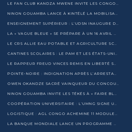
LE FAN CLUB KANDZA MWENE INVITE LES CONGOLAIS À UNE FORTE AFFLUENCE AU STADE DE KINTÉLÉ
NINON GOUAMBA LANCE À KINTÉLÉ LA MOBILISATION POUR L’INVESTITURE DR DSN
ENSEIGNEMENT SUPÉRIEUR : L’UDSN INAUGURE DES LABORATOIRES POUR BOOSTER LA FORMATION PRATIQUE
LA « VAGUE BLEUE » SE PRÉPARE À UN 16 AVRIL HISTORIQUE
LE CRS ALLIE EAU POTABLE ET AGRICULTURE SCOLAIRE AU CŒUR DE LA TRANSFORMATION DES ÉCOLES RURALES
CANTINES SCOLAIRES : LE PAM ET LES ÉTATS-UNIS AU CONTACT DES ÉCOLIERS DE KINKALA
LE RAPPEUR FREUD VINCES REMIS EN LIBERTÉ SOUS PRESSION MÉDIATIQUE
POINTE-NOIRE : INDIGNATION APRÈS L’ARRESTATION DU RAPPEUR FREUD VINCES
OWEN OKANDZE SACRÉ VAINQUEUR DU CONCOURS SLAM POUR LA VIE
NINON GOUAMBA INVITE LES TÉKÉS À « FAIRE BLOC » POUR PESER DANS LE DÉBAT NATIONAL
COOPÉRATION UNIVERSITAIRE : L’UMNG SIGNE UN ACCORD STRATÉGIQUE AVEC L’UNIVERSITÉ HAINAN EN CHINE
LOGISTIQUE : AGL CONGO ACHEMINE 11 MODULES GÉANTS JUSQU’À BRAZZAVILLE
LA BANQUE MONDIALE LANCE UN PROGRAMME DE 394 MILLIONS DE DOLLARS POUR LE BASSIN DU CONGO