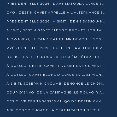
PRÉSIDENTIELLE 2026 : DAVE MAFOULA LANCE SA « VAGUE DU NOUVEAU DÉPART » À IMPFONDO
OYO : DESTIN GAVET APPELLE À L’ALTERNANCE ET À LA RESPONSABILITÉ DE LA JEUNESSE
PRÉSIDENTIELLE 2026 : À SIBITI, DENIS SASSOU-N’GUESSO PARIE SUR LES RESSOURCES DE LA LEKOUMOU
À EWO, DESTIN GAVET ELENGO PROMET HÔPITAL, CHEMIN DE FER ET AUDIT DES FINANCES PUBLIQUES
À OWANDO, LE CANDIDAT DU MR DÉROULE SON PROGRAMME DE “CHANGEMENT”
PRÉSIDENTIELLE 2026 : CULTE INTERRELIGIEUX POUR LA PAIX À OUENZÉ
DOLISIE EN BLEU POUR LA DEUXIÈME ÉTAPE DE CAMPAGNE DE DSN
À OUESSO, DESTIN GAVET PROMET UNE UNIVERSITÉ POUR LA SANGHA
À OUESSO, GAVET ELONGO LANCE SA CAMPAGNE SOUS LE SIGNE DU RENOUVEAU
À SIBITI, JOSEPH KIGNOUMBI DÉNONCE LE CHÔMAGE ET LES DÉFAILLANCES DE L’ÉTAT
COUP D’ENVOI DE LA CAMPAGNE, LE POUVOIR À POINTE-NOIRE, L’OPPOSITION À OUESSO ET SIBITI
DES OUVRIERS TABASSÉS AU QG DE DESTIN GAVET À 24 HEURES DE L’OUVERTURE DE LA CAMPAGNE
AGL CONGO ENGAGE LA CERTIFICATION DE 21 GRUTIERS AUX NORMES INTERNATIONALES