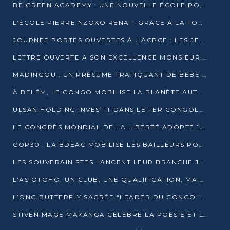
BE GREEN ACADEMY : UNE NOUVELLE ÉCOLE POUR LES MÉTIERS DE L’ÉCOLOGIE À POINTE-NOIRE
L’ÉCOLE PIERRE NZOKO RENAIT GRÂCE À LA FONDATION MUCODEC
JOURNÉE PORTES OUVERTES À L’ACPCE : LES JEUNES EN IMMERSION DANS L’ENTREPRISE
LETTRE OUVERTE A SON EXCELLENCE MONSIEUR DENIS SASSOU NGUESSO, PRESIDENT DE LAREPUBLIQUE DU CONGO
MADINGOU : UN PRÉSUMÉ TRAFIQUANT DE BÉBÉ CHIMPANZÉ FIXÉ SUR SON SORT LE 20 NOVEMBRE
À BELÉM, LE CONGO MOBILISE LA PLANÈTE AUTOUR DU FONDS BLEU POUR LE BASSIN DU CONGO
ULSAN HOLDING INVESTIT DANS LE FER CONGOLAIS
LE CONGRÈS MONDIAL DE LA LIBERTÉ ADOPTE 14 RÉSOLUTIONS HISTORIQUES
COP30 : LA BDEAC MOBILISE LES BAILLEURS POUR LE FONDS BLEU DU BASSIN DU CONGO
LES SOUVERAINISTES LANCENT LEUR BRANCHE JEUNE À BRAZZAVILLE
L’AS OTOHO, UN CLUB, UNE QUALIFICATION, MAIS ENCORE DES DOUTES
L’ONG BUTTERFLY SACRÉE “LEADER DU CONGO” AU PRIX D’EXCELLENCE 2025
STIVEN MAGE MAKANGA CÉLÈBRE LA POÉSIE ET L’HUMAIN AVEC SON RECUEIL “HECTARE”