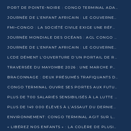
PORT DE POINTE-NOIRE : CONGO TERMINAL ADAPTE SON DRAGAGE AUX SABLES BITUMINEUX
JOURNÉE DE L’ENFANT AFRICAIN : LE GOUVERNEMENT RÉAFFIRME SON ENGAGEMENT POUR L’ACCÈS À L’EAU ET À L’ASSAINISSEMENT
FMI–CONGO : LA SOCIÉTÉ CIVILE EXIGE UNE RÉFORME DE LA FISCALITÉ PÉTROLIÈRE
JOURNÉE MONDIALE DES OCÉANS : AGL CONGO MOBILISE SES COLLABORATEURS POUR LA PRÉSERVATION DE LA BIODIVERSITÉ MARINE
JOURNÉE DE L’ENFANT AFRICAIN : LE GOUVERNEMENT MOBILISÉ POUR L’HYGIÈNE DANS LES ORPHELINATS
LCDE DÉMENT L’OUVERTURE D’UN PORTAIL DE RECRUTEMENT ET APPELLE À LA VIGILANCE
TRAVERSÉE DU MAYOMBE 2026 : UNE MARCHE POUR SENSIBILISER ET DÉPISTER AU DIABÈTE
BRACONNAGE : DEUX PRÉSUMÉS TRAFIQUANTS D’HIPPOPOTAME ÉCROUÉS À BRAZZAVILLE
CONGO TERMINAL OUVRE SES PORTES AUX FUTURS INGÉNIEURS DE L’UCAC-ICAM
PLUS DE 700 SALARIÉS SENSIBILISÉS À LA LUTTE CONTRE LA TUBERCULOSE À CONGO TERMINAL
PLUS DE 149 000 ÉLÈVES À L’ASSAUT DU DERNIER CEPE
ENVIRONNEMENT: CONGO TERMINAL AGIT SUR LE TERRAIN ET FORME LES PLUS JEUNES
« LIBÉREZ NOS ENFANTS » : LA COLÈRE DE PLUSIEURS MÈRES À BRAZZAVILLE CONTRE LA DGSP