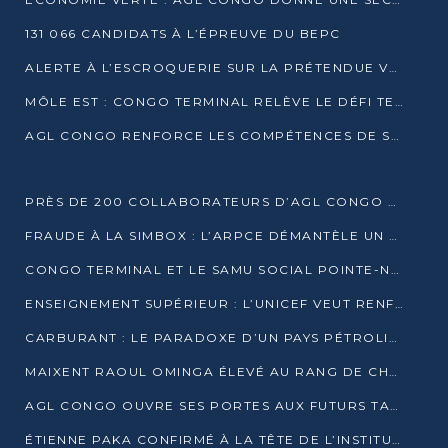
131 066 CANDIDATS À L’ÉPREUVE DU BEPC
ALERTE À L’ESCROQUERIE SUR LA PRÉTENDUE VENTE DE PARCELLES AFAT
MÔLE EST : CONGO TERMINAL RELÈVE LE DÉFI TECHNIQUE DES SABLES BITUMINEUX
AGL CONGO RENFORCE LES COMPÉTENCES DE SES ÉQUIPES AVEC LA CERTIFICATION CACES® R483
PRÈS DE 200 COLLABORATEURS D’AGL CONGO EN FORMATION JUSQU’EN JUILLET
FRAUDE À LA SIMBOX : L’ARPCE DÉMANTÈLE UN RÉSEAU UTILISANT DES CARTES SIM OUGANDAISES
CONGO TERMINAL ET LE SAMU SOCIAL POINTE-NOIRE RENOUVELLENT LEUR PARTENARIAT EN FAVEUR DES JEUNES VULNÉRABLES
ENSEIGNEMENT SUPÉRIEUR : L’UNICEF VEUT RENFORCER LA RECHERCHE SUR LES QUESTIONS DE L’ENFANCE
CARBURANT : LE PARADOXE D’UN PAYS PÉTROLIER CONFRONTÉ À DES PÉNURIES RÉCURRENTES
MAIXENT RAOUL OMINGA ÉLEVÉ AU RANG DE CHEVALIER DE L’ORDRE DE L’AMITIÉ ENTRE LA RUSSIE ET LE CONGO
AGL CONGO OUVRE SES PORTES AUX FUTURS TALENTS DE LA LOGISTIQUE
ÉTIENNE PAKA CONFIRMÉ À LA TÊTE DE L’INSTITUT GÉOGRAPHIQUE NATIONAL