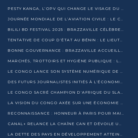
PESTY KANGA, L’OPV QUI CHANGE LE VISAGE DU REPORTAGE AU CONGO
JOURNÉE MONDIALE DE L’AVIATION CIVILE : LE CONGO MISE SUR L’INNOVATION ET LA SÉCURITÉ
BILILI BD FESTIVAL 2025 : BRAZZAVILLE CÉLÈBRE DIX ANS DE CRÉATION GRAPHIQUE AFRICAINE
TENTATIVE DE COUP D’ÉTAT AU BÉNIN : LE LIEUTENANT-COLONEL TIGRI S’AUTOPROCLAME CHEF D’UN COMITÉ MILITAIRE
BONNE GOUVERNANCE : BRAZZAVILLE ACCUEILLE LES PREMIÈRES JOURNÉES CONGOLAISES DE L’ÉVALUATION
MARCHÉS, TROTTOIRS ET HYGIÈNE PUBLIQUE : LE GOUVERNEMENT DURCIT LE TON
LE CONGO LANCE SON SYSTÈME NUMÉRIQUE DE VÉRIFICATION DU BOIS
DES FUTURS JOURNALISTES INITIÉS À L’ÉCONOMIE BLEUE DURABLE
LE CONGO SACRÉ CHAMPION D’AFRIQUE DU SLAM 2025
LA VISION DU CONGO AXÉE SUR UNE ÉCONOMIE BAS CARBONE AU RENDEZ-VOUS DE MONACO 2025
RECONNAISSANCE : HONNEUR À PARIS POUR MAIXENT RAOUL OMINGA
CANAL+ RELANCE LA CHAÎNE CAN ET DÉVOILE UNE OFFRE EXCEPTIONNELLE POUR DÉCEMBRE
LA DETTE DES PAYS EN DÉVELOPPEMENT ATTEINT UN SOMMET HISTORIQUE ENTRE 2022 ET 2024