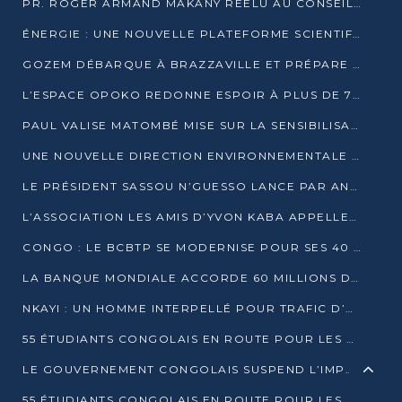
PR. ROGER ARMAND MAKANY RÉÉLU AU CONSEIL DE L’AUF
ÉNERGIE : UNE NOUVELLE PLATEFORME SCIENTIFIQUE POUR LA TRANSITION ÉNERGÉTIQUE EN AFRIQUE CENTRALE
GOZEM DÉBARQUE À BRAZZAVILLE ET PRÉPARE SON ARRIVÉE À POINTE-NOIRE
L’ESPACE OPOKO REDONNE ESPOIR À PLUS DE 775 ÉLÈVES AUTOCHTONES DANS LE NORD DU CONGO
PAUL VALISE MATOMBÉ MISE SUR LA SENSIBILISATION POUR ÉRAQUER LE GRAND BANDITISME
UNE NOUVELLE DIRECTION ENVIRONNEMENTALE POUR RENFORCER LA GESTION DES DONNÉES AU CONGO
LE PRÉSIDENT SASSOU N’GUESSO LANCE PAR ANTICIPATION LA 39ÈME JOURNÉE NATIONALE DE L’ARBRE
L’ASSOCIATION LES AMIS D’YVON KABA APPELLENT DENIS SASSOU N’GUESSO À SE PORTER CANDIDAT
CONGO : LE BCBTP SE MODERNISE POUR SES 40 ANS D’EXISTENCE
LA BANQUE MONDIALE ACCORDE 60 MILLIONS DE DOLLARS POUR LA RÉSILIENCE URBAINE AU CONGO
NKAYI : UN HOMME INTERPELLÉ POUR TRAFIC D’UN BÉBÉ CHIMPANZÉ
55 ÉTUDIANTS CONGOLAIS EN ROUTE POUR LES UNIVERSITÉS ALGÉRIENNES
LE GOUVERNEMENT CONGOLAIS SUSPEND L’IMPORTATION DES MACHETTES ET DES MOTOS
55 ÉTUDIANTS CONGOLAIS EN ROUTE POUR LES UNIVERSITÉS ALGÉRIENNES