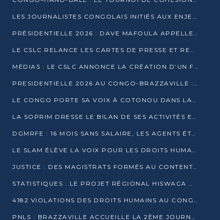
LES JOURNALISTES CONGOLAIS INITIÉS AUX ENJEUX DE L’ÉCONOMIE BLEUE
PRÉSIDENTIELLE 2026 : DAVE MAFOULA APPELLE LES CONGOLAIS À UN « NOUVEAU DÉPART »
LE CSLC RELANCE LES CARTES DE PRESSE ET RECONNAÎT OFFICIELLEMENT LES MÉDIAS EN LIGNE
MÉDIAS : LE CSLC ANNONCE LA CRÉATION D’UN FONDS D’APPUI À LA PRESSE
PRESIDENTIELLE 2026 AU CONGO-BRAZZAVILLE : UN CASTING ÉLARGI
LE CONGO PORTE SA VOIX À COTONOU DANS LA LUTTE CONTRE LA TUBERCULOSE
LA SOPRIM DRESSE LE BILAN DE SES ACTIVITÉS ET FIXE DE NOUVELLES PRIORITÉS
DGMRFE : 16 MOIS SANS SALAIRE, LES AGENTS ÉTOUFFENT DANS LE SILENCE
LE SLAM ÉLÈVE LA VOIX POUR LES DROITS HUMAINS À BRAZZAVILLE
JUSTICE : DES MAGISTRATS FORMÉS AU CONTENTIEUX DE LA PROPRIÉTÉ INTELLECTUELLE
STATISTIQUES : LE PROJET RÉGIONAL HISWACA OFFICIELLEMENT LANCÉ AU CONGO
4182 VIOLATIONS DES DROITS HUMAINS AU CONGO EN 2025 SELON LE CAD
PNLS : BRAZZAVILLE ACCUEILLE LA 2ÈME JOURNÉE SCIENTIFIQUE SUR LE VIH/SIDA