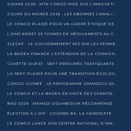
OSIANE 2026 : MTN CONGO MISE SUR L’INNOVATION POUR RELEVER LES DÉFIS AFRICAINS
COUPE DU MONDE 2026 : LES ABONNÉS CANAL+ AU CONGO DÉÇUS À QUELQUES JOURS DU COUP D’ENVOI
LE CONGO PLAIDE POUR UN CADRE ÉTHIQUE DE L’INTELLIGENCE ARTIFICIELLE À DAKAR
L’OMS REMET 25 TONNES DE MÉDICAMENTS AU CONGO POUR RENFORCER LA RIPOSTE AUX ÉPIDÉMIES
ZLECAF : LE GOUVERNEMENT MIS SUR LES FEMMES ENTREPRENEURES
LA BADEA FINANCE L’EXTENSION DE LA CORNICHE SUD DE BRAZZAVILLE
CUVETTE-OUEST : SEPT PRÉSUMÉS TRAFIQUANTS DE FAUNE INTERPELLÉS À EWO ET KELLÉ
LA SNPC PLAIDE POUR UNE TRANSITION ÉCOLOGIQUE PROGRESSIVE
CONGO-GUINÉE : LE PROGRAMME SIMANDOU 2040 AU CŒUR DES ÉCHANGES À LA BAD
LE CONGO ET LA BADEA EN VISITE DES CHANTIERS
BAD 2026 : MAMADI DOUMBOUYA RÉCOMPENSÉ PAR LE TROPHÉE BABACAR NDIAYE À BRAZZAVILLE
ÉLECTION À L’OIF : COUMBA BA, LA CANDIDATE DISCRÈTE QUI BOUSCULE LE JEU DIPLOMATIQUE
LE CONGO LANCE SON CENTRE NATIONAL D’INNOVATION