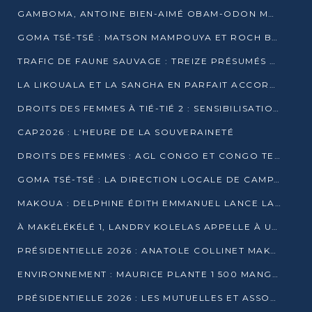
GAMBOMA, ANTOINE BIEN-AIMÉ OBAM-ODON MOBILISE LES 32 148 ÉLECTEURS EN FAVEUR DE DENIS SASSOU NGUESSO
GOMA TSÉ-TSÉ : MATSON MAMPOUYA ET ROCH BREDIN BISSALA NKOUNKOU EN CAMPAGNE DE PROXIMITÉ
TRAFIC DE FAUNE SAUVAGE : TREIZE PRÉSUMÉS TRAFIQUANTS INTERPELLÉS AU CONGO EN 2025
LA LIKOUALA ET LA SANGHA EN PARFAIT ACCORD AVEC LE PROJET DE SOCIÉTÉ DU CANDIDAT DENIS SASSOU-N’GUESSO
DROITS DES FEMMES À TIÉ-TIÉ 2 : SENSIBILISATION ET PÉDAGOGIE SUR LE DROIT DE VOTE
CAP2026 : L’HEURE DE LA SOUVERAINETÉ
DROITS DES FEMMES : AGL CONGO ET CONGO TERMINAL METTENT EN AVANT LE LEADERSHIP FÉMININ
GOMA TSÉ-TSÉ : LA DIRECTION LOCALE DE CAMPAGNE INTENSIFIE LA SENSIBILISATION DANS LES VILLAGES
MAKOUA : DELPHINE ÉDITH EMMANUEL LANCE LA CAMPAGNE POUR DENIS SASSOU-N’GUESSO
À MAKÉLÉKÉLÉ 1, LANDRY KOLELAS APPELLE À UNE MOBILISATION MASSIVE EN FAVEUR DE DENIS SASSOU-N’GUESSO
PRÉSIDENTIELLE 2026 : ANATOLE COLLINET MAKOSSO DÉFEND LE PROJET DE SOCIÉTÉ DE DENIS SASSOU NGUESSO
ENVIRONNEMENT : MAURICE PLANTE 1 500 MANGROVES POUR HONORER WANGARI MAATHAI
PRÉSIDENTIELLE 2026 : LES MUTUELLES ET ASSOCIATIONS S’IMPLIQUENT DANS LA CAMPAGNE ÉLECTORALE À TIÉ-TIÉ 2 (POINTE-NOIRE)