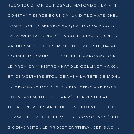
RECONDUCTION DE ROSALIE MATONDO : LA MINISTRE PROMET D’ACCÉLÉRER LE TRAITEMENT DES DOSSIERS ET DE RELEVER DE NOUVEAUX DÉFIS
CONSTANT SERGE BOUNDA, UN DIPLOMATE CHEVRONNÉ AUX COMMANDES DES AFFAIRES ÉTRANGÈRES
PASSATION DE SERVICE AU QUAI D’ORSAY CONGOLAIS : GAKOSSO PASSE LE FLAMBEAU À BOUNDA
PAPA WEMBA HONORÉ EN CÔTE D’IVOIRE, UNE RUE PORTE DÉSORMAIS SON NOM
PALUDISME : TBC DISTRIBUE DES MOUSTIQUAIRES DANS DEUX CSI DE BRAZZAVILLE
CONSEIL DE CABINET : COLLINET MAKOSSO DONNE SES DERNIÈRES ORIENTATIONS
LE PREMIER MINISTRE ANATOLE COLLINET MAKOSSO DÉMISSIONNE AVEC SON GOUVERNEMENT
BRICE VOLTAIRE ETOU OBAMI À LA TÊTE DE L’ONEC-C POUR TROIS ANS
L’AMBASSADE DES ÉTATS-UNIS LANCE UNE NOUVELLE COHORTE DU PROGRAMME ACCESS MICRO-SCHOLARSHIP
GOUVERNEMENT JUSTE APRÈS L’INVESTITURE
TOTAL ENERGIES ANNONCE UNE NOUVELLE DÉCOUVERTE D’HYDROCARBURES SUR LE PERMIS MOHO AU LARGE DU CONGO
HUAWEI ET LA RÉPUBLIQUE DU CONGO ACCÉLÈRENT LEUR PARTENARIAT
BIODIVERSITÉ : LE PROJET EARTHRANGER S’ACHÈVE, MAIS LES DÉFIS DEMEURENT