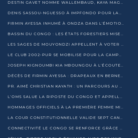
DESTIN GAVET NOMME WALLEMBAUD, KAYA MAGANE, BOUDZIKA ET MBOUSSA-ELLAH AUX COMMANDES DE SA CAMPAGNE
DENIS SASSOU-NGUESSO À IMPFONDO POUR LANCER LE CORRIDOR 13
FIRMIN AYESSA INHUMÉ À ONDZA DANS L’ÉMOTION ET LE RECUEILLEMENT
BASSIN DU CONGO : LES ÉTATS FORESTIERS MISENT SUR LES MARCHÉS CARBONE
LES SAGES DE MOUYONDZI APPELLENT À VOTER DENIS SASSOU-NGUESSO
LE CLUB 2002-PUR SE MOBILISE POUR LA CAMPAGNE
JOSEPH KIGNOUMBI KIA MBOUNGOU À L’ÉCOUTE DE TALANGAÏ
DÉCÈS DE FIRMIN AYESSA : DRAPEAUX EN BERNE LUNDI
PR. AIMÉ CHRISTIAN KAYATH : UN PARCOURS AU SERVICE DE LA RECHERCHE ET DE L’INNOVATION
L’OMS SALUE LA RIPOSTE DU CONGO ET APPELLE À DES RÉFORMES DURABLES
HOMMAGES OFFICIELS À LA PREMIÈRE FEMME MINISTRE DU CONGO
LA COUR CONSTITUTIONNELLE VALIDE SEPT CANDIDATURES POUR LA PRÉSIDENTIELLE
CONNECTIVITÉ LE CONGO SE RENFORCE GRÂCE AU CÂBLE 2AFRICA