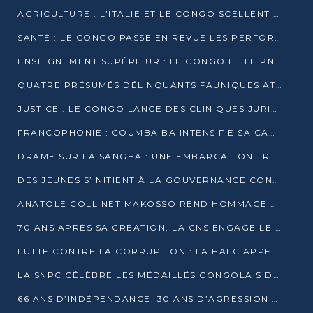
AGRICULTURE : L’ITALIE ET LE CONGO SCELLENT UN PARTENARIAT POUR UNE PRODUCTION LOCALE DURABLE
SANTÉ : LE CONGO PASSE EN REVUE LES PERFORMANCES DE SES HÔPITAUX À MI-PARCOURS
ENSEIGNEMENT SUPÉRIEUR : LE CONGO ET LE PNUD VEULENT RAPPROCHER LA FORMATION UNIVERSITAIRE DES BESOINS DU MARCHÉ DE L’EMPLOI
QUATRE PRÉSUMÉS DÉLINQUANTS FAUNIQUES ATTENDUS DEVANT LA JUSTICE POUR TRAFIC D’IVOIRE
JUSTICE : LE CONGO LANCE DES CLINIQUES JURIDIQUES POUR RAPPROCHER LE DROIT DES CITOYENS
FRANCOPHONIE : COUMBA BA INTENSIFIE SA CAMPAGNE POUR LA SUCCESSION À LA TÊTE DE L’OIF
DRAME SUR LA SANGHA : UNE EMBARCATION TRANSPORTANT DES FIDÈLES DE « NZAMBÉ YA L’HUILE » FAIT NAUFRAGE À OUESSO
DES JEUNES S’INITIENT À LA GOUVERNANCE CONTINENTALE À BRAZZAVILLE
ANATOLE COLLINET MAKOSSO REND HOMMAGE À JEAN-PAUL PIGASSE
70 ANS APRÈS SA CRÉATION, LA CNS ENGAGE LE VIRAGE DE LA DIGITALISATION
LUTTE CONTRE LA CORRUPTION : LA HALC APPELLE À PASSER DES DISCOURS AUX ACTES
LA SNPC CÉLÈBRE LES MÉDAILLÉS CONGOLAIS DES OLYMPIADES PANAFRICAINES DE MATHÉMATIQUES 2026
66 ANS D’INDÉPENDANCE, 30 ANS D’AGRESSION RWANDAISE : 4 PRÉSIDENCES, UN ÉCHEC COLLECTIF