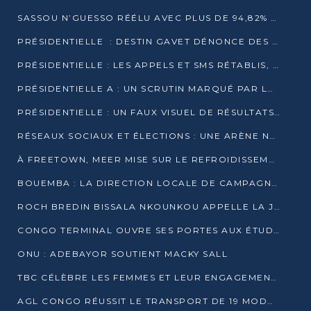
SASSOU N’GUESSO RÉÉLU AVEC PLUS DE 94,82% DES VOIX
PRÉSIDENTIELLE : DESTIN GAVET DÉNONCE DES IRRÉGULARITÉS ET REVENDIQUE LA VICTOIRE
PRÉSIDENTIELLE : LES APPELS ET SMS RÉTABLIS, INTERNET RESTE BLOQUÉ
PRÉSIDENTIELLE A : UN SCRUTIN MARQUÉ PAR LA COUPURE D’INTERNET ET UNE AFFLUENCE TIMIDE À BRAZZAVILLE
PRÉSIDENTIELLE : UN FAUX VISUEL DE RÉSULTATS CIRCULE
RÉSEAUX SOCIAUX ET ÉLECTIONS : UNE ARÈNE NUMÉRIQUE EN PLEINE MUTATION AU CONGO
À FREETOWN, MEER MISE SUR LE REFROIDISSEMENT PASSIF FACE À LA CHALEUR EXTRÊME
BOUEMBA : LA DIRECTION LOCALE DE CAMPAGNE DE DENIS SASSOU N’GUESSO MULTIPLIE LES ACTIVITÉS DE MOBILISATION
ROCH BREDIN BISSALA NKOUNKOU APPELLE LA JEUNESSE DE GOMA TSÉ-TSÉ À UN VOTE MASSIF POUR DENIS SASSOU NGUESSO
CONGO TERMINAL OUVRE SES PORTES AUX ÉTUDIANTS EN TRANSPORT ET LOGISTIQUE
ONU : ADEBAYOR SOUTIENT MACKY SALL
TBC CÉLÈBRE LES FEMMES ET LEUR ENGAGEMENT À L’OCCASION DU 8 MARS
AGL CONGO RÉUSSIT LE TRANSPORT DE 19 MODULES HORS GABARIT ENTRE POINTE-NOIRE ET BRAZZAVILLE