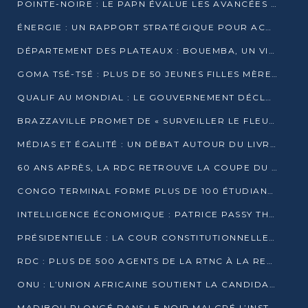
POINTE-NOIRE : LE PAPN ÉVALUE LES AVANCÉES DU MÔLE EST
ÉNERGIE : UN RAPPORT STRATÉGIQUE POUR ACCÉLÉRER LA TRANSITION AU CONGO
DÉPARTEMENT DES PLATEAUX : BOUEMBA, UN VIVIER ÉCONOMIQUE PRÊT À EXPLOSER
GOMA TSÉ-TSÉ : PLUS DE 50 JEUNES FILLES MÈRES SENSIBILISÉES À LA SANTÉ SEXUELLE
QUALIF AU MONDIAL : LE GOUVERNEMENT DÉCLARE LA JOURNÉE DU 1ER AVRIL 2026 CHÔMÉE ET PAYÉE
BRAZZAVILLE PROMET DE « SURVEILLER LE FLEUVE » APRÈS LA QUALIFICATION DE LA RDC AU MONDIAL
MÉDIAS ET ÉGALITÉ : UN DÉBAT AUTOUR DU LIVRE « CES FEMMES QUI REPRENNENT LE POUVOIR SUR LEUR VIE »
60 ANS APRÈS, LA RDC RETROUVE LA COUPE DU MONDE
CONGO TERMINAL FORME PLUS DE 100 ÉTUDIANTS AUX TECHNIQUES D’EMBAUCHE
INTELLIGENCE ÉCONOMIQUE : PATRICE PASSY THÉORISE UNE STRATÉGIE ADAPTÉE AUX CONTEXTES FRAGMENTÉS
PRÉSIDENTIELLE : LA COUR CONSTITUTIONNELLE CONFIRME LA VICTOIRE DE SASSOU NGUESSO AVEC 94,90 % DES SUFFRAGES
RDC : PLUS DE 500 AGENTS DE LA RTNC À LA RETRAITE, UNE PAGE SE TOURNE
ONU : L’UNION AFRICAINE SOUTIENT LA CANDIDATURE DE MACKY SALL
MADIBOU PLONGÉ DANS LE NOIR MALGRÉ L’INSTALLATION D’UN NOUVEAU TRANSFORMATEUR