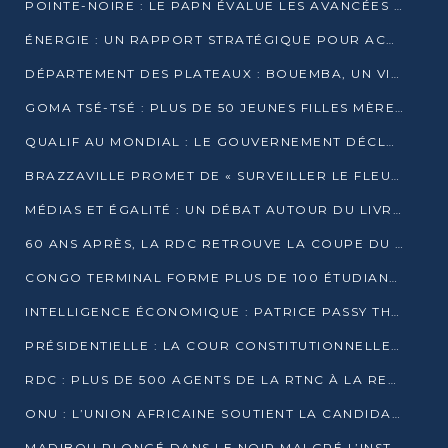
POINTE-NOIRE : LE PAPN ÉVALUE LES AVANCÉES DU MÔLE EST
ÉNERGIE : UN RAPPORT STRATÉGIQUE POUR ACCÉLÉRER LA TRANSITION AU CONGO
DÉPARTEMENT DES PLATEAUX : BOUEMBA, UN VIVIER ÉCONOMIQUE PRÊT À EXPLOSER
GOMA TSÉ-TSÉ : PLUS DE 50 JEUNES FILLES MÈRES SENSIBILISÉES À LA SANTÉ SEXUELLE
QUALIF AU MONDIAL : LE GOUVERNEMENT DÉCLARE LA JOURNÉE DU 1ER AVRIL 2026 CHÔMÉE ET PAYÉE
BRAZZAVILLE PROMET DE « SURVEILLER LE FLEUVE » APRÈS LA QUALIFICATION DE LA RDC AU MONDIAL
MÉDIAS ET ÉGALITÉ : UN DÉBAT AUTOUR DU LIVRE « CES FEMMES QUI REPRENNENT LE POUVOIR SUR LEUR VIE »
60 ANS APRÈS, LA RDC RETROUVE LA COUPE DU MONDE
CONGO TERMINAL FORME PLUS DE 100 ÉTUDIANTS AUX TECHNIQUES D’EMBAUCHE
INTELLIGENCE ÉCONOMIQUE : PATRICE PASSY THÉORISE UNE STRATÉGIE ADAPTÉE AUX CONTEXTES FRAGMENTÉS
PRÉSIDENTIELLE : LA COUR CONSTITUTIONNELLE CONFIRME LA VICTOIRE DE SASSOU NGUESSO AVEC 94,90 % DES SUFFRAGES
RDC : PLUS DE 500 AGENTS DE LA RTNC À LA RETRAITE, UNE PAGE SE TOURNE
ONU : L’UNION AFRICAINE SOUTIENT LA CANDIDATURE DE MACKY SALL
MADIBOU PLONGÉ DANS LE NOIR MALGRÉ L’INSTALLATION D’UN NOUVEAU TRANSFORMATEUR