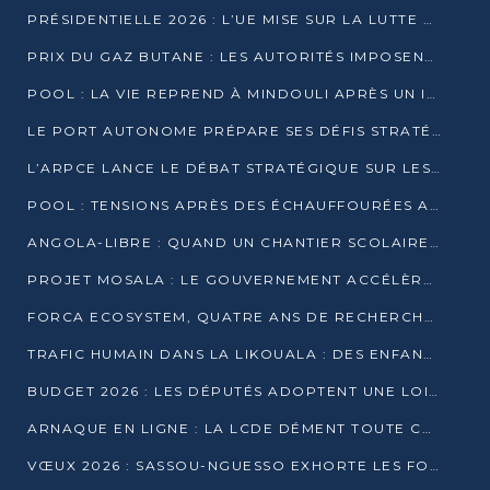
PRÉSIDENTIELLE 2026 : L’UE MISE SUR LA LUTTE CONTRE LA DÉSINFORMATION
PRIX DU GAZ BUTANE : LES AUTORITÉS IMPOSENT LE RESPECT DES PRIX RÉGLEMENTÉS
POOL : LA VIE REPREND À MINDOULI APRÈS UN INCIDENT ARMÉ SUR LA RN1
LE PORT AUTONOME PRÉPARE SES DÉFIS STRATÉGIQUES DE 2026
L’ARPCE LANCE LE DÉBAT STRATÉGIQUE SUR LES DONNÉES, L’IA ET LA FINANCE NUMÉRIQUE AU CONGO
POOL : TENSIONS APRÈS DES ÉCHAUFFOURÉES ARMÉES ENTRE DGSP ET EX-MILICIENS NINJA
ANGOLA-LIBRE : QUAND UN CHANTIER SCOLAIRE DEVIENT LE MIROIR D’UN CONGO EN MOUVEMENT
PROJET MOSALA : LE GOUVERNEMENT ACCÉLÈRE L’INSERTION DES JEUNES EN 2026
FORCA ECOSYSTEM, QUATRE ANS DE RECHERCHE DE TERRAIN AVANT UN LANCEMENT OFFICIEL EN 2026
TRAFIC HUMAIN DANS LA LIKOUALA : DES ENFANTS AUTOCHTONES RÉDUITS AU TRAVAIL FORCÉ
BUDGET 2026 : LES DÉPUTÉS ADOPTENT UNE LOI DES FINANCES DE PLUS DE 2500 MILLIARDS FCFA
ARNAQUE EN LIGNE : LA LCDE DÉMENT TOUTE CAMPAGNE DE RECRUTEMENT
VŒUX 2026 : SASSOU-NGUESSO EXHORTE LES FORCES VIVES À RENFORCER L’UNITÉ