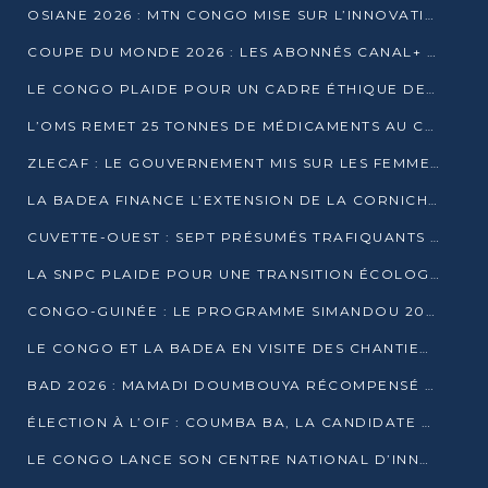
OSIANE 2026 : MTN CONGO MISE SUR L’INNOVATION POUR RELEVER LES DÉFIS AFRICAINS
COUPE DU MONDE 2026 : LES ABONNÉS CANAL+ AU CONGO DÉÇUS À QUELQUES JOURS DU COUP D’ENVOI
LE CONGO PLAIDE POUR UN CADRE ÉTHIQUE DE L’INTELLIGENCE ARTIFICIELLE À DAKAR
L’OMS REMET 25 TONNES DE MÉDICAMENTS AU CONGO POUR RENFORCER LA RIPOSTE AUX ÉPIDÉMIES
ZLECAF : LE GOUVERNEMENT MIS SUR LES FEMMES ENTREPRENEURES
LA BADEA FINANCE L’EXTENSION DE LA CORNICHE SUD DE BRAZZAVILLE
CUVETTE-OUEST : SEPT PRÉSUMÉS TRAFIQUANTS DE FAUNE INTERPELLÉS À EWO ET KELLÉ
LA SNPC PLAIDE POUR UNE TRANSITION ÉCOLOGIQUE PROGRESSIVE
CONGO-GUINÉE : LE PROGRAMME SIMANDOU 2040 AU CŒUR DES ÉCHANGES À LA BAD
LE CONGO ET LA BADEA EN VISITE DES CHANTIERS
BAD 2026 : MAMADI DOUMBOUYA RÉCOMPENSÉ PAR LE TROPHÉE BABACAR NDIAYE À BRAZZAVILLE
ÉLECTION À L’OIF : COUMBA BA, LA CANDIDATE DISCRÈTE QUI BOUSCULE LE JEU DIPLOMATIQUE
LE CONGO LANCE SON CENTRE NATIONAL D’INNOVATION