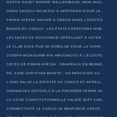
DESTIN GAVET NOMME WALLEMBAUD, KAYA MAGANE, BOUDZIKA ET MBOUSSA-ELLAH AUX COMMANDES DE SA CAMPAGNE
DENIS SASSOU-NGUESSO À IMPFONDO POUR LANCER LE CORRIDOR 13
FIRMIN AYESSA INHUMÉ À ONDZA DANS L’ÉMOTION ET LE RECUEILLEMENT
BASSIN DU CONGO : LES ÉTATS FORESTIERS MISENT SUR LES MARCHÉS CARBONE
LES SAGES DE MOUYONDZI APPELLENT À VOTER DENIS SASSOU-NGUESSO
LE CLUB 2002-PUR SE MOBILISE POUR LA CAMPAGNE
JOSEPH KIGNOUMBI KIA MBOUNGOU À L’ÉCOUTE DE TALANGAÏ
DÉCÈS DE FIRMIN AYESSA : DRAPEAUX EN BERNE LUNDI
PR. AIMÉ CHRISTIAN KAYATH : UN PARCOURS AU SERVICE DE LA RECHERCHE ET DE L’INNOVATION
L’OMS SALUE LA RIPOSTE DU CONGO ET APPELLE À DES RÉFORMES DURABLES
HOMMAGES OFFICIELS À LA PREMIÈRE FEMME MINISTRE DU CONGO
LA COUR CONSTITUTIONNELLE VALIDE SEPT CANDIDATURES POUR LA PRÉSIDENTIELLE
CONNECTIVITÉ LE CONGO SE RENFORCE GRÂCE AU CÂBLE 2AFRICA