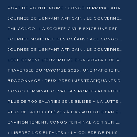
PORT DE POINTE-NOIRE : CONGO TERMINAL ADAPTE SON DRAGAGE AUX SABLES BITUMINEUX
JOURNÉE DE L’ENFANT AFRICAIN : LE GOUVERNEMENT RÉAFFIRME SON ENGAGEMENT POUR L’ACCÈS À L’EAU ET À L’ASSAINISSEMENT
FMI–CONGO : LA SOCIÉTÉ CIVILE EXIGE UNE RÉFORME DE LA FISCALITÉ PÉTROLIÈRE
JOURNÉE MONDIALE DES OCÉANS : AGL CONGO MOBILISE SES COLLABORATEURS POUR LA PRÉSERVATION DE LA BIODIVERSITÉ MARINE
JOURNÉE DE L’ENFANT AFRICAIN : LE GOUVERNEMENT MOBILISÉ POUR L’HYGIÈNE DANS LES ORPHELINATS
LCDE DÉMENT L’OUVERTURE D’UN PORTAIL DE RECRUTEMENT ET APPELLE À LA VIGILANCE
TRAVERSÉE DU MAYOMBE 2026 : UNE MARCHE POUR SENSIBILISER ET DÉPISTER AU DIABÈTE
BRACONNAGE : DEUX PRÉSUMÉS TRAFIQUANTS D’HIPPOPOTAME ÉCROUÉS À BRAZZAVILLE
CONGO TERMINAL OUVRE SES PORTES AUX FUTURS INGÉNIEURS DE L’UCAC-ICAM
PLUS DE 700 SALARIÉS SENSIBILISÉS À LA LUTTE CONTRE LA TUBERCULOSE À CONGO TERMINAL
PLUS DE 149 000 ÉLÈVES À L’ASSAUT DU DERNIER CEPE
ENVIRONNEMENT: CONGO TERMINAL AGIT SUR LE TERRAIN ET FORME LES PLUS JEUNES
« LIBÉREZ NOS ENFANTS » : LA COLÈRE DE PLUSIEURS MÈRES À BRAZZAVILLE CONTRE LA DGSP