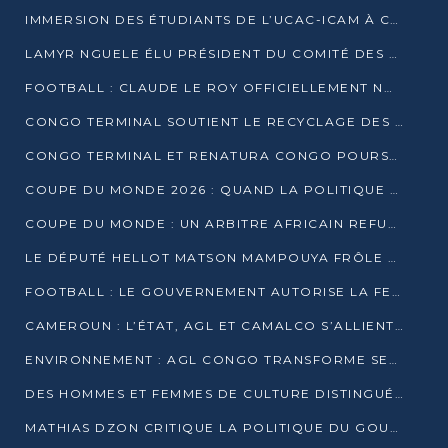
IMMERSION DES ÉTUDIANTS DE L’UCAC-ICAM À CONGO TERMINAL
LAMYR NGUELE ÉLU PRÉSIDENT DU COMITÉ DES MEMBRES D’HONNEUR DU PCT
FOOTBALL : CLAUDE LE ROY OFFICIELLEMENT NOMMÉ SÉLECTIONNEUR DU CONGO
CONGO TERMINAL SOUTIENT LE RECYCLAGE DES DÉCHETS PLASTIQUES À POINTE-NOIRE
CONGO TERMINAL ET RENATURA CONGO POURSUIVENT LEUR COMBAT POUR LA BIODIVERSITÉ
COUPE DU MONDE 2026 : QUAND LA POLITIQUE MENACE L’UNIVERSALITÉ DU FOOTBALL
COUPE DU MONDE : UN ARBITRE AFRICAIN REFUSÉ À L’ENTRÉE DES ÉTATS-UNIS
LE DÉPUTÉ HELLOT MATSON MAMPOUYA FRÔLE LA MORT LORS D’UNE EMBUSCADE DZNS LE POOL
FOOTBALL : LE GOUVERNEMENT AUTORISE LA FECOFOOT À OCCUPER LES COMPLEXES SPORTIFS
CAMEROUN : L’ÉTAT, AGL ET CAMALCO S’ALLIENT POUR UN MÉGA-PROJET FERROVIAIRE
ENVIRONNEMENT : AGL CONGO TRANSFORME SES DÉCHETS EN OUTILS DE FORMATION
DES HOMMES ET FEMMES DE CULTURE DISTINGUÉS POUR LEUR ENGAGEMENT PAR BANTOU CULTURE
MATHIAS DZON CRITIQUE LA POLITIQUE DU GOUVERNEMENT ET ALERTE SUR LA DETTE DU CONGO