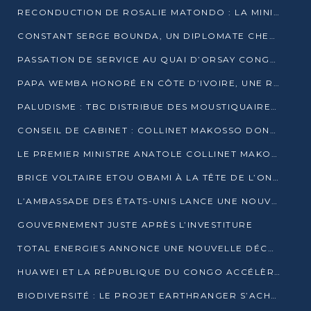
RECONDUCTION DE ROSALIE MATONDO : LA MINISTRE PROMET D’ACCÉLÉRER LE TRAITEMENT DES DOSSIERS ET DE RELEVER DE NOUVEAUX DÉFIS
CONSTANT SERGE BOUNDA, UN DIPLOMATE CHEVRONNÉ AUX COMMANDES DES AFFAIRES ÉTRANGÈRES
PASSATION DE SERVICE AU QUAI D’ORSAY CONGOLAIS : GAKOSSO PASSE LE FLAMBEAU À BOUNDA
PAPA WEMBA HONORÉ EN CÔTE D’IVOIRE, UNE RUE PORTE DÉSORMAIS SON NOM
PALUDISME : TBC DISTRIBUE DES MOUSTIQUAIRES DANS DEUX CSI DE BRAZZAVILLE
CONSEIL DE CABINET : COLLINET MAKOSSO DONNE SES DERNIÈRES ORIENTATIONS
LE PREMIER MINISTRE ANATOLE COLLINET MAKOSSO DÉMISSIONNE AVEC SON GOUVERNEMENT
BRICE VOLTAIRE ETOU OBAMI À LA TÊTE DE L’ONEC-C POUR TROIS ANS
L’AMBASSADE DES ÉTATS-UNIS LANCE UNE NOUVELLE COHORTE DU PROGRAMME ACCESS MICRO-SCHOLARSHIP
GOUVERNEMENT JUSTE APRÈS L’INVESTITURE
TOTAL ENERGIES ANNONCE UNE NOUVELLE DÉCOUVERTE D’HYDROCARBURES SUR LE PERMIS MOHO AU LARGE DU CONGO
HUAWEI ET LA RÉPUBLIQUE DU CONGO ACCÉLÈRENT LEUR PARTENARIAT
BIODIVERSITÉ : LE PROJET EARTHRANGER S’ACHÈVE, MAIS LES DÉFIS DEMEURENT