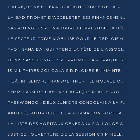
L’AFRIQUE VISE L’ÉRADICATION TOTALE DE LA POLIOMYÉLITE D’ICI 2026
LA BAD PROMET D’ACCÉLÉRER SES FINANCEMENTS AVEC LE MINISTÈRE DE L’ASSAINISSEMENT
SASSOU NGUESSO INAUGURE LE PRESTIGIEUX HÔTEL KEMPINSKI BRAZZAVILLE
LE SECTEUR PRIVÉ MOBILISÉ POUR LE DÉPLOIEMENT DE 19 MINI-CENTRALES SOLAIRES
YVON SANA BANGUI PREND LA TÊTE DE L’ASSOCIATION DES BANQUES CENTRALES AFRICAINES
DENIS SASSOU-NGUESSO PROMET LA « TRAQUE SANS RELÂCHE » DU GRAND BANDITISME
13 MILITAIRES CONGOLAIS DIPLÔMÉS EN MAINTENANCE INDUSTRIELLE APRÈS TROIS ANS DE FORMATION À L’UNIVERSITÉ MARIEN-NGOUABI
« BÂTIR, SERVIR, TRANSMETTRE » : LE NOUVEL OUVRAGE QUI INTERPELLE LES COLLECTIVITÉS
SYMPOSIUM DE L’ABCA : L’AFRIQUE PLAIDE POUR UN FINANCEMENT CLIMATIQUE ÉQUITABLE
TAEKWONDO : DEUX JUNIORS CONGOLAIS À LA FINALE D’OPEN SYRIES 2025 À ABIDJAN
KINTELÉ, FUTUR HUB DE LA FORMATION FOOTBALLISTIQUE AFRICAINE ?
LA LISTE DES HÔPITAUX GÉNÉRAUX S’ALLONGE AU CONGO
JUSTICE : OUVERTURE DE LA SESSION CRIMINELLE À BRAZZAVILLE AVEC 52 DOSSIERS AU RÔLE