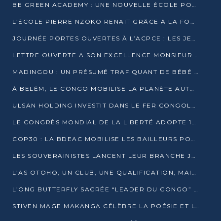
BE GREEN ACADEMY : UNE NOUVELLE ÉCOLE POUR LES MÉTIERS DE L’ÉCOLOGIE À POINTE-NOIRE
L’ÉCOLE PIERRE NZOKO RENAIT GRÂCE À LA FONDATION MUCODEC
JOURNÉE PORTES OUVERTES À L’ACPCE : LES JEUNES EN IMMERSION DANS L’ENTREPRISE
LETTRE OUVERTE A SON EXCELLENCE MONSIEUR DENIS SASSOU NGUESSO, PRESIDENT DE LAREPUBLIQUE DU CONGO
MADINGOU : UN PRÉSUMÉ TRAFIQUANT DE BÉBÉ CHIMPANZÉ FIXÉ SUR SON SORT LE 20 NOVEMBRE
À BELÉM, LE CONGO MOBILISE LA PLANÈTE AUTOUR DU FONDS BLEU POUR LE BASSIN DU CONGO
ULSAN HOLDING INVESTIT DANS LE FER CONGOLAIS
LE CONGRÈS MONDIAL DE LA LIBERTÉ ADOPTE 14 RÉSOLUTIONS HISTORIQUES
COP30 : LA BDEAC MOBILISE LES BAILLEURS POUR LE FONDS BLEU DU BASSIN DU CONGO
LES SOUVERAINISTES LANCENT LEUR BRANCHE JEUNE À BRAZZAVILLE
L’AS OTOHO, UN CLUB, UNE QUALIFICATION, MAIS ENCORE DES DOUTES
L’ONG BUTTERFLY SACRÉE “LEADER DU CONGO” AU PRIX D’EXCELLENCE 2025
STIVEN MAGE MAKANGA CÉLÈBRE LA POÉSIE ET L’HUMAIN AVEC SON RECUEIL “HECTARE”