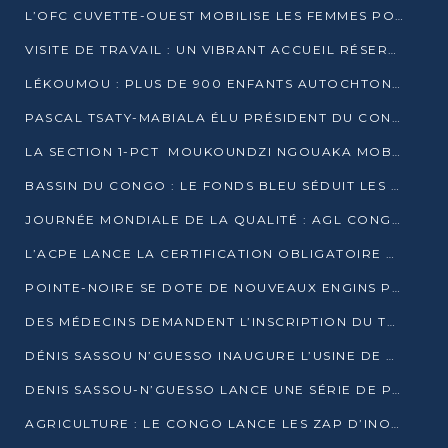
L’OFC CUVETTE-OUEST MOBILISE LES FEMMES POUR ACCUEILLIR LE PRÉSIDENT DE LA RÉPUBLIQUE
VISITE DE TRAVAIL : UN VIBRANT ACCUEIL RÉSERVÉ À DENIS SASSOU-N’GUESSO PAR L’ASSOCIATION « LES AMIS DE WOMO »
LÉKOUMOU : PLUS DE 900 ENFANTS AUTOCHTONES REÇOIVENT DES KITS SCOLAIRES GRÂCE À L’ESPACE OPOKO
PASCAL TSATY-MABIALA ÉLU PRÉSIDENT DU CONSEIL NATIONAL DE L’UPADS
LA SECTION 1-PCT MOUKOUNDZI NGOUAKA MOBILISE 100 000 FCFA POUR LE 6ᵉ CONGRÈS DU PARTI
BASSIN DU CONGO : LE FONDS BLEU SÉDUIT LES BAILLEURS À BELÉM
JOURNÉE MONDIALE DE LA QUALITÉ : AGL CONGO FORME ET SENSIBILISE LES JEUNES TALENTS
L’ACPE LANCE LA CERTIFICATION OBLIGATOIRE DES CONTRATS DE TRAVAIL DES TRANSPORTEURS
POINTE-NOIRE SE DOTE DE NOUVEAUX ENGINS POUR L’ASSAINISSEMENT ET L’ENTRETIEN ROUTIER
DES MÉDECINS DEMANDENT L’INSCRIPTION DU TRAITEMENT DU PIED-BOT DANS LES CURSUS UNIVERSITAIRES
DÉNIS SASSOU N’GUESSO INAUGURE L’USINE DE VALORISATION DU GAZ ASSOCIÉ
DENIS SASSOU-N’GUESSO LANCE UNE SÉRIE DE PROJETS DANS LE KOUILOU
AGRICULTURE : LE CONGO LANCE LES ZAP D’INONI ET YONO