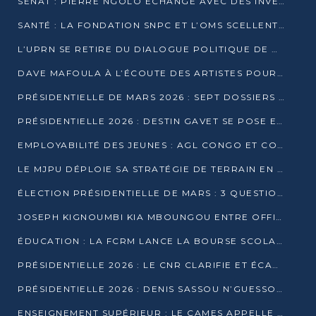
SÉNAT : PIERRE NGOLO ÉCHANGE AVEC DES INVESTISSEURS DU NUMÉRIQUE
SANTÉ : LA FONDATION SNPC ET L’OMS SCELLENT UN PARTENARIAT STRATÉGIQUE DE TROIS ANS
L’UPRN SE RETIRE DU DIALOGUE POLITIQUE DE DJAMBALA : TENSIONS DANS LE PRÉ-ÉLECTORAL CONGOLAIS
DAVE MAFOULA À L’ÉCOUTE DES ARTISTES POUR REDÉFINIR SA POLITIQUE CULTURELLE
PRÉSIDENTIELLE DE MARS 2026 : SEPT DOSSIERS DE CANDIDATURE ENREGISTRÉS À LA CLÔTURE DES DÉPÔTS
PRÉSIDENTIELLE 2026 : DESTIN GAVET SE POSE EN CANDIDAT DU « RAS-LE-BOL »
EMPLOYABILITÉ DES JEUNES : AGL CONGO ET CONGO TERMINAL S’ALLIENT À UCAC-ICAM
LE MJPU DÉPLOIE SA STRATÉGIE DE TERRAIN EN FAVEUR DE DSN
ÉLECTION PRÉSIDENTIELLE DE MARS : 3 QUESTIONS À UN EXPERT CONGOLAIS DE LA CYBERSÉCURITÉ
JOSEPH KIGNOUMBI KIA MBOUNGOU ENTRE OFFICIELLEMENT EN COURSE POUR LA PRÉSIDENTIELLE
ÉDUCATION : LA FCRM LANCE LA BOURSE SCOLAIRE FRANCINE-NTOUMI POUR PROMOUVOIR LES FILIÈRES SCIENTIFIQUES
PRÉSIDENTIELLE 2026 : LE CNR CLARIFIE ET ÉCARTE LA CANDIDATURE DU PASTEUR NTUMI
PRÉSIDENTIELLE 2026 : DENIS SASSOU N’GUESSO ANNONCE OFFICIELLEMENT SA CANDIDATURE
ENSEIGNEMENT SUPÉRIEUR : LE CAMES APPELLE À UNE UNIVERSITÉ AFRICAINE AXÉE SUR L’EMPLOYABILITÉ