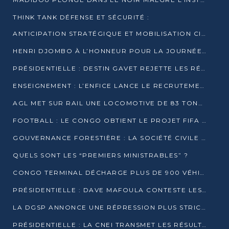
THINK TANK DÉFENSE ET SÉCURITÉ :
ANTICIPATION STRATÉGIQUE ET MOBILISATION CITOYENNE POUR NOTRE SOUVERAINETÉ NATIONALE
HENRI DJOMBO À L’HONNEUR POUR LA JOURNÉE MONDIALE DU THÉÂTRE
PRÉSIDENTIELLE : DESTIN GAVET REJETTE LES RÉSULTATS ET APPELLE À UN DIALOGUE NATIONAL
ENSEIGNEMENT : L’ENFICE LANCE LE RECRUTEMENT DE SA PREMIÈRE PROMOTION DE PROFESSEURS DES ÉCOLES
AGL MET SUR RAIL UNE LOCOMOTIVE DE 83 TONNES À POINTE-NOIRE
FOOTBALL : LE CONGO OBTIENT LE PROJET FIFA ARENA POUR SES 15 DÉPARTEMENTS
GOUVERNANCE FORESTIÈRE : LA SOCIÉTÉ CIVILE CONGOLAISE AFFICHE SES PRIORITÉS POUR 2026
QUELS SONT LES “PREMIERS MINISTRABLES” ?
CONGO TERMINAL DÉCHARGE PLUS DE 900 VÉHICULES EN QUELQUES HEURES
PRÉSIDENTIELLE : DAVE MAFOULA CONTESTE LES RÉSULTATS PROVISOIRES
LA DGSP ANNONCE UNE RÉPRESSION PLUS STRICTE CONTRE LES MOTO-TAXIS
PRÉSIDENTIELLE : LA CNEI TRANSMET LES RÉSULTATS PROVISOIRES À LA COUR CONSTITUTIONNELLE