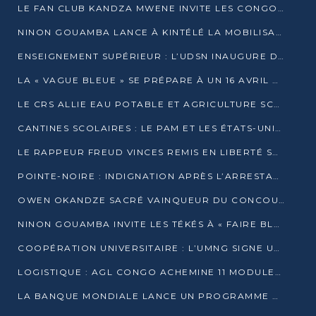
LE FAN CLUB KANDZA MWENE INVITE LES CONGOLAIS À UNE FORTE AFFLUENCE AU STADE DE KINTÉLÉ
NINON GOUAMBA LANCE À KINTÉLÉ LA MOBILISATION POUR L’INVESTITURE DR DSN
ENSEIGNEMENT SUPÉRIEUR : L’UDSN INAUGURE DES LABORATOIRES POUR BOOSTER LA FORMATION PRATIQUE
LA « VAGUE BLEUE » SE PRÉPARE À UN 16 AVRIL HISTORIQUE
LE CRS ALLIE EAU POTABLE ET AGRICULTURE SCOLAIRE AU CŒUR DE LA TRANSFORMATION DES ÉCOLES RURALES
CANTINES SCOLAIRES : LE PAM ET LES ÉTATS-UNIS AU CONTACT DES ÉCOLIERS DE KINKALA
LE RAPPEUR FREUD VINCES REMIS EN LIBERTÉ SOUS PRESSION MÉDIATIQUE
POINTE-NOIRE : INDIGNATION APRÈS L’ARRESTATION DU RAPPEUR FREUD VINCES
OWEN OKANDZE SACRÉ VAINQUEUR DU CONCOURS SLAM POUR LA VIE
NINON GOUAMBA INVITE LES TÉKÉS À « FAIRE BLOC » POUR PESER DANS LE DÉBAT NATIONAL
COOPÉRATION UNIVERSITAIRE : L’UMNG SIGNE UN ACCORD STRATÉGIQUE AVEC L’UNIVERSITÉ HAINAN EN CHINE
LOGISTIQUE : AGL CONGO ACHEMINE 11 MODULES GÉANTS JUSQU’À BRAZZAVILLE
LA BANQUE MONDIALE LANCE UN PROGRAMME DE 394 MILLIONS DE DOLLARS POUR LE BASSIN DU CONGO