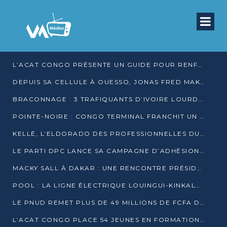
L’ACAT CONGO PRÉSENTE UN GUIDE POUR RENFORCER LES GARANTIES JUDICIAIRES EN GARDE À VUE
DEPUIS SA CELLULE À OUESSO, JONAS FRED MAKITA DÉNONCE CE QU’IL QUALIFIE DE DÉNI DE JUSTICE
BRACONNAGE : 3 TRAFIQUANTS D’IVOIRE LOURDEMENT CONDAMNÉS À DJAMBALA
POINTE-NOIRE : CONGO TERMINAL FRANCHIT UN CAP HISTORIQUE AVEC 99 MOUVEMENTS/HEURE
KELLÉ, L’ELDORADO DES PROFESSIONNELLES DU SEXE
LE PARTI DPC LANCE SA CAMPAGNE D’ADHÉSIONS ET VEUT STRUCTURER SA PRÉSENCE DANS LES 15 DÉPARTEMENTS
MACKY SALL À DAKAR : UNE RENCONTRE PRÉSIDENTIELLE QUI DIVISE L’OPINION SÉNÉGALAISE
POOL : LA LIGNE ÉLECTRIQUE LOUINGUI-KINKALA-BOKO MISE EN SERVICE
LE PNUD REMET PLUS DE 49 MILLIONS DE FCFA D’ÉQUIPEMENTS POUR ACCÉLÉRER LA NUMÉRISATION DU SYSTÈME DE SANTÉ
L’ACAT CONGO PLACE 54 JEUNES EN FORMATION PROFESSIONNELLE