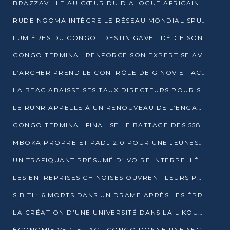
BRAZZAVILLE AU CŒUR DU DIALOGUE AFRICAIN SUR LES OBJECTIFS DE DÉVELOPPEMENT DURABLE
RUDE NGOMA INTÈGRE LE RÉSEAU MONDIAL SPUTNIK PRO APRÈS UNE FORMATION À MOSCOU
LUMIÈRES DU CONGO : DESTIN GAVET DÉDIE SON PRIX À L’UNITÉ NATIONALE ET À LA JEUNESSE
CONGO TERMINAL RENFORCE SON EXPERTISE AVEC NEUF NOUVEAUX FORMATEURS EN ENGINS PORTUAIRES
L’ARCHER PREND LE CONTRÔLE DE GINOV ET ACCÉLÈRE SON VIRAGE NUMÉRIQUE
LA BEAC ABAISSE SES TAUX DIRECTEURS POUR SOUTENIR LA CROISSANCE EN ZONE CEMAC
LE RUNR APPELLE À UN RENOUVEAU DE L’ENGAGEMENT MILITANT
CONGO TERMINAL FINALISE LE BATTAGE DES 558 PIEUX DU FUTUR QUAI DU MÔLE EST
MBOKA PROPRE ET PADJ 2.0 POUR UNE JEUNESSE PLUS AUTONOME
UN TRAFIQUANT PRÉSUMÉ D’IVOIRE INTERPELLÉ À DOLISIE
LES ENTREPRISES CHINOISES OUVRENT LEURS PORTES AUX JEUNES DIPLÔMÉS
SIBITI : 6 MORTS DANS UN DRAME APRÈS LES ÉPREUVES DU BEPC
LA CRÉATION D’UNE UNIVERSITÉ DANS LA LIKOUALA AU CŒUR D’UNE RÉFLEXION NATIONALE
ÉCONOMIE VERTE : AGL CONGO DONNE UNE SECONDE VIE À SES DÉCHETS INDUSTRIELS