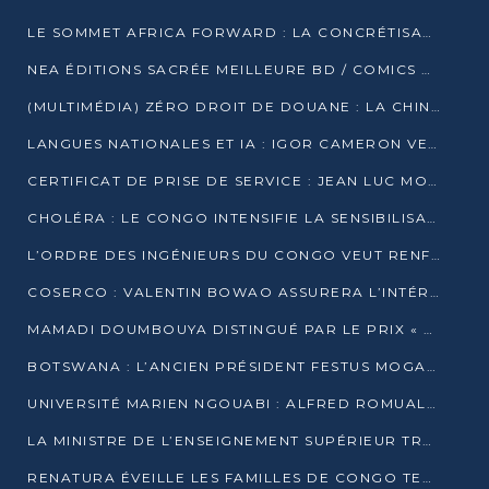
LE SOMMET AFRICA FORWARD : LA CONCRÉTISATION DE PARTENARIATS ÉQUILIBRÉS ET TOURNÉS VERS L’AVENIR ENTRE LE CONTINENT AFRICAIN ET LA FRANCE
NEA ÉDITIONS SACRÉE MEILLEURE BD / COMICS D’AFRIQUE AU KENYA
(MULTIMÉDIA) ZÉRO DROIT DE DOUANE : LA CHINE ET L’AFRIQUE VERS UNE PROXIMITÉ SANS PRÉCÉDENT (PAPIER GÉNÉRAL)
LANGUES NATIONALES ET IA : IGOR CAMERON VEUT ARRIMER LA STRATÉGIE IA À LA LOI SUR LA RECHERCHE
CERTIFICAT DE PRISE DE SERVICE : JEAN LUC MOUTHOU DÉMENT UNE « FAKE NEWS »
CHOLÉRA : LE CONGO INTENSIFIE LA SENSIBILISATION AU MARCHÉ DE TALANGAÏ
L’ORDRE DES INGÉNIEURS DU CONGO VEUT RENFORCER L’ÉTHIQUE ET LA CRÉDIBILITÉ DE LA PROFESSION
COSERCO : VALENTIN BOWAO ASSURERA L’INTÉRIM À LA TÊTE DU BUREAU EXÉCUTIF NATIONAL
MAMADI DOUMBOUYA DISTINGUÉ PAR LE PRIX « SUPER GRAND BÂTISSEUR BABACAR N’DIAYE »
BOTSWANA : L’ANCIEN PRÉSIDENT FESTUS MOGAE EST MORT À 86 ANS
UNIVERSITÉ MARIEN NGOUABI : ALFRED ROMUALD NGUYA POATY SOUTIENT UNE THÈSE SUR LE PARADOXE DE LA CROISSANCE EN ZONE CEMAC
LA MINISTRE DE L’ENSEIGNEMENT SUPÉRIEUR TRACE SA FEUILLE DE ROUTE
RENATURA ÉVEILLE LES FAMILLES DE CONGO TERMINAL À LA PROTECTION DE L’ENVIRONNEMENT