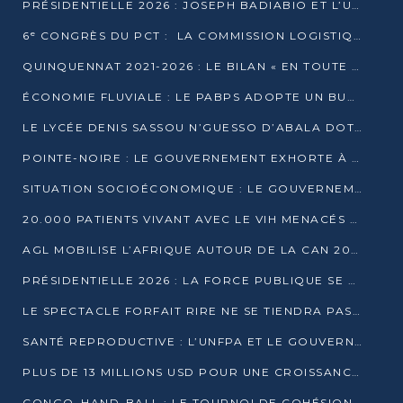
PRÉSIDENTIELLE 2026 : JOSEPH BADIABIO ET L’UDH-YUKI JOUENT LA PRUDENCE
6ᵉ CONGRÈS DU PCT : LA COMMISSION LOGISTIQUE ASSURE LA DISTRIBUTION DES KITS
QUINQUENNAT 2021-2026 : LE BILAN « EN TOUTE TRANSPARENCE » PRÉSENTÉ À LA PRESSE
ÉCONOMIE FLUVIALE : LE PABPS ADOPTE UN BUDGET 2026 DE PLUS DE 2,7 MILLIARDS FCFA
LE LYCÉE DENIS SASSOU N’GUESSO D’ABALA DOTÉ D’UNE SALLE MULTIMÉDIA
POINTE-NOIRE : LE GOUVERNEMENT EXHORTE À UN USAGE RESPONSABLE DU NOUVEAU MATÉRIEL MUNICIPAL
SITUATION SOCIOÉCONOMIQUE : LE GOUVERNEMENT INTERPELLÉ DEVANT LE SÉNAT
20.000 PATIENTS VIVANT AVEC LE VIH MENACÉS D’ARRÊT DE TRAITEMENT
AGL MOBILISE L’AFRIQUE AUTOUR DE LA CAN 2025
PRÉSIDENTIELLE 2026 : LA FORCE PUBLIQUE SE PRÉPARE À SÉCURISER LE SCRUTIN
LE SPECTACLE FORFAIT RIRE NE SE TIENDRA PAS LE 1ER JANVIER
SANTÉ REPRODUCTIVE : L’UNFPA ET LE GOUVERNEMENT AFFINENT LES PRIORITÉS DE 2026
PLUS DE 13 MILLIONS USD POUR UNE CROISSANCE VERTE ET SOUVERAINE
CONGO–HAND-BALL : LE TOURNOI DE COHÉSION ET DE FRATERNITÉ ALLUME SES LAMPIONS À BRAZZAVILLE