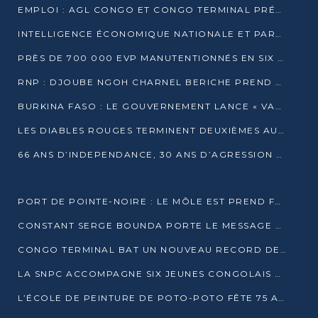
EMPLOI : AGL CONGO ET CONGO TERMINAL PRÉSÉLECTIONNENT PLUS DE 70 JEUNES À POINTE-NOIRE
INTELLIGENCE ÉCONOMIQUE NATIONALE ET PARTENARIATS INTERNATIONAUX : VERS UNE DOCTRINE SOUVERAINE DE SÉCURITÉ ÉCONOMIQUE
PRÈS DE 700 000 EVP MANUTENTIONNÉS EN SIX MOIS PAR CONGO TERMINAL
RNP : DJOUBE NGOH CHARNEL BERICHE PREND LES RÊNES DU PARTI
BURKINA FASO : LE GOUVERNEMENT LANCE « VACANCES UTILES 2026 » POUR FORMER LES ÉLÈVES À 15 MÉTIERS
LES DIABLES ROUGES TERMINENT DEUXIÈMES AU CHAMPIONNAT D’AFRIQUE ZONE 3
66 ANS D’INDEPENDANCE, 30 ANS D’AGRESSION RWAN DAISE : 4 PRESIDENCES, UN ECHEC COLLECTIF
PORT DE POINTE-NOIRE : LE MÔLE EST PREND FORME ET VISE LES GÉANTS DES MERS
CONSTANT SERGE BOUNDA PORTE LE MESSAGE DE COMPASSION DE DENIS SASSOU NGUESSO EN IRAN
CONGO TERMINAL BAT UN NOUVEAU RECORD DE PRODUCTIVITÉ AU PORT DE POINTE-NOIRE
LA SNPC ACCOMPAGNE SIX JEUNES CONGOLAIS AUX OLYMPIADES PANAFRICAINES DE MATHÉMATIQUES
L’ÉCOLE DE PEINTURE DE POTO-POTO FÊTE 75 ANS AU SERVICE DE L’ART CONGOLAIS