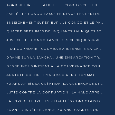
AGRICULTURE : L’ITALIE ET LE CONGO SCELLENT UN PARTENARIAT POUR UNE PRODUCTION LOCALE DURABLE
SANTÉ : LE CONGO PASSE EN REVUE LES PERFORMANCES DE SES HÔPITAUX À MI-PARCOURS
ENSEIGNEMENT SUPÉRIEUR : LE CONGO ET LE PNUD VEULENT RAPPROCHER LA FORMATION UNIVERSITAIRE DES BESOINS DU MARCHÉ DE L’EMPLOI
QUATRE PRÉSUMÉS DÉLINQUANTS FAUNIQUES ATTENDUS DEVANT LA JUSTICE POUR TRAFIC D’IVOIRE
JUSTICE : LE CONGO LANCE DES CLINIQUES JURIDIQUES POUR RAPPROCHER LE DROIT DES CITOYENS
FRANCOPHONIE : COUMBA BA INTENSIFIE SA CAMPAGNE POUR LA SUCCESSION À LA TÊTE DE L’OIF
DRAME SUR LA SANGHA : UNE EMBARCATION TRANSPORTANT DES FIDÈLES DE « NZAMBÉ YA L’HUILE » FAIT NAUFRAGE À OUESSO
DES JEUNES S’INITIENT À LA GOUVERNANCE CONTINENTALE À BRAZZAVILLE
ANATOLE COLLINET MAKOSSO REND HOMMAGE À JEAN-PAUL PIGASSE
70 ANS APRÈS SA CRÉATION, LA CNS ENGAGE LE VIRAGE DE LA DIGITALISATION
LUTTE CONTRE LA CORRUPTION : LA HALC APPELLE À PASSER DES DISCOURS AUX ACTES
LA SNPC CÉLÈBRE LES MÉDAILLÉS CONGOLAIS DES OLYMPIADES PANAFRICAINES DE MATHÉMATIQUES 2026
66 ANS D’INDÉPENDANCE, 30 ANS D’AGRESSION RWANDAISE : 4 PRÉSIDENCES, UN ÉCHEC COLLECTIF