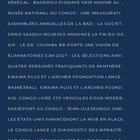
SÉNÉGAL : BASSIROU DIOMAYE FAYE NOMME AL AMINOU LÔ PREMIER MINISTRE
MUSÉE NATIONAL DU CONGO : UNE INAUGURATION PORTEUSE D’ESPOIR POUR LA CULTURE
ASSEMBLÉES ANNUELLES DE LA BAD : LA SOCIÉTÉ CIVILE CONGOLAISE À LA RECHERCHE DE PARTENAIRES POUR SES PROJETS
DENIS SASSOU-NGUESSO ANNONCE LA FIN DU VISA POUR LES AFRICAINS EN 2027
OIF : LE DR. COUMBA BÂ PORTE UNE VISION DE DIALOGUE, DE STABILITÉ ET DE RÉFORME À LA TÊTE
ÉLIMINATOIRES CAN 2027 : LES SÉLECTIONS AFRICAINES CONNAISSENT LEURS ADVERSAIRES
QUATRE PRÉSUMÉS TRAFIQUANTS DE PANTHÈRE ARRÊTÉS À EWO
EWAWA PLUS ET L’ARCHER FOUNDATION LANCENT UN CAMP DE BASKET POUR LES JEUNES À BRAZZAVILLE
BASKETBALL: EWAWA PLUS ET L’ARCHER FOUNDATION LANCENT UN CAMP POUR LES JEUNES
AGL CONGO LIVRE 270 VÉHICULES POUR MODERNISER LE TRANSPORT URBAIN
PASSEPORT AU CONGO : JEAN-OLESSONGO ONDAYE VEUT METTRE FIN AUX LENTEURS ADMINISTRATIVES
LES ÉTATS-UNIS FINANCERONT LA MISE EN PLACE DE JUSQU’À 50 CLINIQUES DE LUTTE CONTRE L’EBOLA
LE CONGO LANCE LE DIAGNOSTIC DES INFRASTRUCTURES SPORTIVES DU COMPLEXE DE KINTÉLÉ