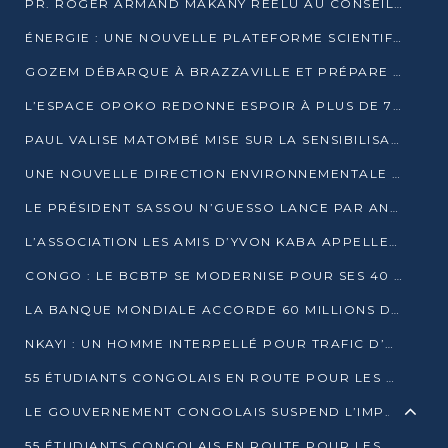
PR. ROGER ARMAND MAKANY RÉÉLU AU CONSEIL DE L’AUF
ÉNERGIE : UNE NOUVELLE PLATEFORME SCIENTIFIQUE POUR LA TRANSITION ÉNERGÉTIQUE EN AFRIQUE CENTRALE
GOZEM DÉBARQUE À BRAZZAVILLE ET PRÉPARE SON ARRIVÉE À POINTE-NOIRE
L’ESPACE OPOKO REDONNE ESPOIR À PLUS DE 775 ÉLÈVES AUTOCHTONES DANS LE NORD DU CONGO
PAUL VALISE MATOMBÉ MISE SUR LA SENSIBILISATION POUR ÉRAQUER LE GRAND BANDITISME
UNE NOUVELLE DIRECTION ENVIRONNEMENTALE POUR RENFORCER LA GESTION DES DONNÉES AU CONGO
LE PRÉSIDENT SASSOU N’GUESSO LANCE PAR ANTICIPATION LA 39ÈME JOURNÉE NATIONALE DE L’ARBRE
L’ASSOCIATION LES AMIS D’YVON KABA APPELLENT DENIS SASSOU N’GUESSO À SE PORTER CANDIDAT
CONGO : LE BCBTP SE MODERNISE POUR SES 40 ANS D’EXISTENCE
LA BANQUE MONDIALE ACCORDE 60 MILLIONS DE DOLLARS POUR LA RÉSILIENCE URBAINE AU CONGO
NKAYI : UN HOMME INTERPELLÉ POUR TRAFIC D’UN BÉBÉ CHIMPANZÉ
55 ÉTUDIANTS CONGOLAIS EN ROUTE POUR LES UNIVERSITÉS ALGÉRIENNES
LE GOUVERNEMENT CONGOLAIS SUSPEND L’IMPORTATION DES MACHETTES ET DES MOTOS
55 ÉTUDIANTS CONGOLAIS EN ROUTE POUR LES UNIVERSITÉS ALGÉRIENNES