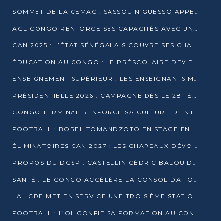
SOMMET DE LA CEMAC : SASSOU N’GUESSO APPELLE À LA VIGILANCE FACE AUX RISQUES ÉCONOMIQUES
AGL CONGO RENFORCE SES CAPACITÉS AVEC UNE GRUE DE 250 TONNES
CAN 2025 : L’ÉTAT SÉNÉGALAIS COUVRE SES CHAMPIONS D’AFRIQUE DE RÉCOMPENSES EXCEPTIONNELLES
ÉDUCATION AU CONGO : LE PRÉSCOLAIRE DEVIENT OBLIGATOIRE, LE BTS CONSACRÉ DIPLÔME D’ÉTAT
ENSEIGNEMENT SUPÉRIEUR : LES ENSEIGNANTS MAINTIENNENT LA GRÈVE ET EXIGENT UN ACCORD ÉCRIT AVEC L’ÉTAT
PRÉSIDENTIELLE 2026 : CAMPAGNE DÈS LE 28 FÉVRIER, SCRUTIN LES 12 ET 15 MARS
CONGO TERMINAL RENFORCE SA CULTURE D’ENTREPRISE AVEC LE PROGRAMME « WIN TOGETHER »
FOOTBALL : BOREL TOMANDZOTO EN STAGE EN ESPAGNE AVEC POLISSYA FC
ÉLIMINATOIRES CAN 2027 : LES CHAPEAUX DÉVOILÉS, LE CONGO FIXÉ SUR SON SORT
PROPOS DU DGSP : CASTELLIN CÉDRIC BALOU DÉNONCE DES PROPOS INTIMIDANTS
SANTÉ : LE CONGO ACCÉLÈRE LA CONSOLIDATION DE L’OFFRE DE SOINS
LA LCDE MET EN SERVICE UNE TROISIÈME STATION D’EAU POTABLE À MFILOU
FOOTBALL : L’OL CONFIE SA FORMATION AU CONGOLAIS CHRISTIAN BASSILA