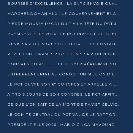
BOURSES D’EXCELLENCE : LA SNPC ENVOIE QUATRE NOUVEAUX TALENTS CONGOLAIS SE FORMER À BAKOU
MARCHÉS DOMANIAUX : LE GOUVERNEMENT ENGAGE LA STRUCTURATION DES TAXES D’ASSAINISSEMENT
PIERRE MOUSSA RECONDUIT À LA TÊTE DU PCT JUSQU’EN 2031
PRÉSIDENTIELLE 2026 : LE PCT INVESTIT OFFICIELLEMENT DENIS SASSOU NGUESSO
DENIS SASSOU-N’GUESSO EXHORTE LES CONGOLAIS À L’UNITÉ ET AU FAIR-PLAY DÉMOCRATIQUE EN 2026
RÉVEILLON D’ARMES 2025 : DENIS SASSOU-N’GUESSO GARANTIT DES ÉLECTIONS 2026 PAISIBLES ET SÉCURISÉES
CONGRÈS DU PCT : LE CLUB 2002 RÉAFFIRME SON SOUTIEN À DENIS SASSOU-N’GUESSO POUR 2026
ENTREPRENEURIAT AU CONGO : UN MILLION D’EUROS POUR FINANCER LES STARTUPS DÈS 2026
LE PCT OUVRE SON 6ᵉ CONGRÈS ET APPELLE À LA CANDIDATURE DE DENIS SASSOU NGUESSO
À TROIS JOURS DE SON CONGRÈS, LE PCT AFFIRME AVOIR ATTEINT TOUS SES OBJECTIFS
CE QUE L’ON SAIT DE LA MORT DE RAVIET CELVIC N’TSIANTSIE
LE COMITÉ CENTRAL DU PCT VALIDE LE RAPPORT DU CONGRÈS ET SOUTIENT DENIS SASSOU N’GUESSO
PRÉSIDENTIELLE 2026 : MABIO ZINGA MAVOUNGOU DÉCLARE SA CANDIDATURE ET CHARGE LE BILAN DU PCT