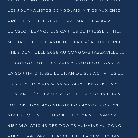
LES JOURNALISTES CONGOLAIS INITIÉS AUX ENJEUX DE L’ÉCONOMIE BLEUE
PRÉSIDENTIELLE 2026 : DAVE MAFOULA APPELLE LES CONGOLAIS À UN « NOUVEAU DÉPART »
LE CSLC RELANCE LES CARTES DE PRESSE ET RECONNAÎT OFFICIELLEMENT LES MÉDIAS EN LIGNE
MÉDIAS : LE CSLC ANNONCE LA CRÉATION D’UN FONDS D’APPUI À LA PRESSE
PRESIDENTIELLE 2026 AU CONGO-BRAZZAVILLE : UN CASTING ÉLARGI
LE CONGO PORTE SA VOIX À COTONOU DANS LA LUTTE CONTRE LA TUBERCULOSE
LA SOPRIM DRESSE LE BILAN DE SES ACTIVITÉS ET FIXE DE NOUVELLES PRIORITÉS
DGMRFE : 16 MOIS SANS SALAIRE, LES AGENTS ÉTOUFFENT DANS LE SILENCE
LE SLAM ÉLÈVE LA VOIX POUR LES DROITS HUMAINS À BRAZZAVILLE
JUSTICE : DES MAGISTRATS FORMÉS AU CONTENTIEUX DE LA PROPRIÉTÉ INTELLECTUELLE
STATISTIQUES : LE PROJET RÉGIONAL HISWACA OFFICIELLEMENT LANCÉ AU CONGO
4182 VIOLATIONS DES DROITS HUMAINS AU CONGO EN 2025 SELON LE CAD
PNLS : BRAZZAVILLE ACCUEILLE LA 2ÈME JOURNÉE SCIENTIFIQUE SUR LE VIH/SIDA