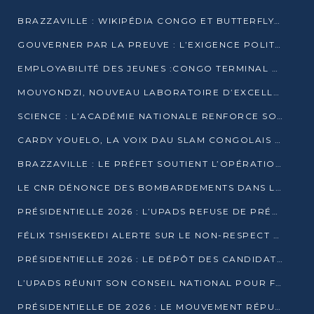
BRAZZAVILLE : WIKIPÉDIA CONGO ET BUTTERFLY SCELLENT UN PARTENARIAT POUR STRUCTURER LE BÉNÉVOLAT NUMÉRIQUE
GOUVERNER PAR LA PREUVE : L’EXIGENCE POLITIQUE DU XXIᵉ SIÈCLE
EMPLOYABILITÉ DES JEUNES :CONGO TERMINAL S’ALLIE À L’ESCIC POUR RAPPROCHER L’ÉCOLE DU TERRAIN
MOUYONDZI, NOUVEAU LABORATOIRE D’EXCELLENCE PÉDAGOGIQUE AVEC L’ENFICE
SCIENCE : L’ACADÉMIE NATIONALE RENFORCE SON ÉQUIPE ET TRACE SA FEUILLE DE ROUTE 2026
CARDY YOUELO, LA VOIX DAU SLAM CONGOLAIS QUI INTERPELLE LE MONDE
BRAZZAVILLE : LE PRÉFET SOUTIENT L’OPÉRATION « ZÉRO KULUNA » ET APPELLE À LA VIGILANCE CITOYENNE
LE CNR DÉNONCE DES BOMBARDEMENTS DANS LE POOL ET ACCUSE LE GOUVERNEMENT
PRÉSIDENTIELLE 2026 : L’UPADS REFUSE DE PRÉSENTER UN CANDIDAT ET DÉNONCE UN PROCESSUS NON CRÉDIBLE
FÉLIX TSHISEKEDI ALERTE SUR LE NON-RESPECT DES ENGAGEMENTS DE PAIX APRÈS SA RENCONTRE AVEC D. SASSOU-NGUESSO
PRÉSIDENTIELLE 2026 : LE DÉPÔT DES CANDIDATURES OUVERT DU 29 JANVIER AU 12 FÉVRIER
L’UPADS RÉUNIT SON CONSEIL NATIONAL POUR FIXER SA LIGNE POLITIQUE À DEUX MOIS DE LA PRÉSIDENTIELLE
PRÉSIDENTIELLE DE 2026 : LE MOUVEMENT RÉPUBLICAIN DÉNONCE UNE CONVOCATION ÉLECTORALE « OPAQUE ET PRÉCIPITÉE »