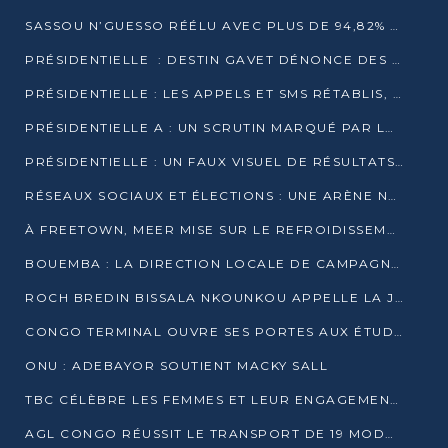
SASSOU N’GUESSO RÉÉLU AVEC PLUS DE 94,82% DES VOIX
PRÉSIDENTIELLE : DESTIN GAVET DÉNONCE DES IRRÉGULARITÉS ET REVENDIQUE LA VICTOIRE
PRÉSIDENTIELLE : LES APPELS ET SMS RÉTABLIS, INTERNET RESTE BLOQUÉ
PRÉSIDENTIELLE A : UN SCRUTIN MARQUÉ PAR LA COUPURE D’INTERNET ET UNE AFFLUENCE TIMIDE À BRAZZAVILLE
PRÉSIDENTIELLE : UN FAUX VISUEL DE RÉSULTATS CIRCULE
RÉSEAUX SOCIAUX ET ÉLECTIONS : UNE ARÈNE NUMÉRIQUE EN PLEINE MUTATION AU CONGO
À FREETOWN, MEER MISE SUR LE REFROIDISSEMENT PASSIF FACE À LA CHALEUR EXTRÊME
BOUEMBA : LA DIRECTION LOCALE DE CAMPAGNE DE DENIS SASSOU N’GUESSO MULTIPLIE LES ACTIVITÉS DE MOBILISATION
ROCH BREDIN BISSALA NKOUNKOU APPELLE LA JEUNESSE DE GOMA TSÉ-TSÉ À UN VOTE MASSIF POUR DENIS SASSOU NGUESSO
CONGO TERMINAL OUVRE SES PORTES AUX ÉTUDIANTS EN TRANSPORT ET LOGISTIQUE
ONU : ADEBAYOR SOUTIENT MACKY SALL
TBC CÉLÈBRE LES FEMMES ET LEUR ENGAGEMENT À L’OCCASION DU 8 MARS
AGL CONGO RÉUSSIT LE TRANSPORT DE 19 MODULES HORS GABARIT ENTRE POINTE-NOIRE ET BRAZZAVILLE