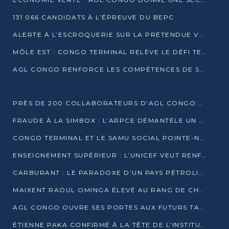
131 066 CANDIDATS À L’ÉPREUVE DU BEPC
ALERTE À L’ESCROQUERIE SUR LA PRÉTENDUE VENTE DE PARCELLES AFAT
MÔLE EST : CONGO TERMINAL RELÈVE LE DÉFI TECHNIQUE DES SABLES BITUMINEUX
AGL CONGO RENFORCE LES COMPÉTENCES DE SES ÉQUIPES AVEC LA CERTIFICATION CACES® R483
PRÈS DE 200 COLLABORATEURS D’AGL CONGO EN FORMATION JUSQU’EN JUILLET
FRAUDE À LA SIMBOX : L’ARPCE DÉMANTÈLE UN RÉSEAU UTILISANT DES CARTES SIM OUGANDAISES
CONGO TERMINAL ET LE SAMU SOCIAL POINTE-NOIRE RENOUVELLENT LEUR PARTENARIAT EN FAVEUR DES JEUNES VULNÉRABLES
ENSEIGNEMENT SUPÉRIEUR : L’UNICEF VEUT RENFORCER LA RECHERCHE SUR LES QUESTIONS DE L’ENFANCE
CARBURANT : LE PARADOXE D’UN PAYS PÉTROLIER CONFRONTÉ À DES PÉNURIES RÉCURRENTES
MAIXENT RAOUL OMINGA ÉLEVÉ AU RANG DE CHEVALIER DE L’ORDRE DE L’AMITIÉ ENTRE LA RUSSIE ET LE CONGO
AGL CONGO OUVRE SES PORTES AUX FUTURS TALENTS DE LA LOGISTIQUE
ÉTIENNE PAKA CONFIRMÉ À LA TÊTE DE L’INSTITUT GÉOGRAPHIQUE NATIONAL