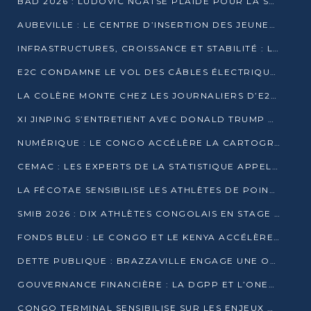
BAD 2026 : LUDOVIC NGATSÉ PLAIDE POUR LA SOUVERAINETÉ FINANCIÈRE AFRICAINE
AUBEVILLE : LE CENTRE D’INSERTION DES JEUNES PRÊT À OUVRIR SES PORTES
INFRASTRUCTURES, CROISSANCE ET STABILITÉ : LA GUINÉE AFFÛTE SES AMBITIONS
E2C CONDAMNE LE VOL DES CÂBLES ÉLECTRIQUES APRÈS UNE VIDÉO VIRALE
LA COLÈRE MONTE CHEZ LES JOURNALIERS D’E2C QUI DÉNONCENT 20 ANS DE PRÉCARITÉ
XI JINPING S’ENTRETIENT AVEC DONALD TRUMP À BEIJING
NUMÉRIQUE : LE CONGO ACCÉLÈRE LA CARTOGRAPHIE DE SES INFRASTRUCTURES DIGITALES
CEMAC : LES EXPERTS DE LA STATISTIQUE APPELLENT À RENFORCER LA SÉCURISATION DES DONNÉES
LA FÉCOTAE SENSIBILISE LES ATHLÈTES DE POINTE-NOIRE À L’HYGIÈNE ALIMENTA
SMIB 2026 : DIX ATHLÈTES CONGOLAIS EN STAGE AU KENYA
FONDS BLEU : LE CONGO ET LE KENYA ACCÉLÈRENT LA MOBILISATION DES FINANCEMENTS
DETTE PUBLIQUE : BRAZZAVILLE ENGAGE UNE OPÉRATION DE RACHAT DE 575 MILLIONS DE DOLLARS
GOUVERNANCE FINANCIÈRE : LA DGPP ET L’ONEC-C VERS UN PARTENARIAT POUR ASSAINIR LES ENTREPRISES PUBLIQUES
CONGO TERMINAL SENSIBILISE SUR LES ENJEUX DE LA SANTÉ MENTALE EN