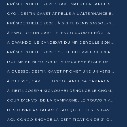
PRÉSIDENTIELLE 2026 : DAVE MAFOULA LANCE SA « VAGUE DU NOUVEAU DÉPART » À IMPFONDO
OYO : DESTIN GAVET APPELLE À L’ALTERNANCE ET À LA RESPONSABILITÉ DE LA JEUNESSE
PRÉSIDENTIELLE 2026 : À SIBITI, DENIS SASSOU-N’GUESSO PARIE SUR LES RESSOURCES DE LA LEKOUMOU
À EWO, DESTIN GAVET ELENGO PROMET HÔPITAL, CHEMIN DE FER ET AUDIT DES FINANCES PUBLIQUES
À OWANDO, LE CANDIDAT DU MR DÉROULE SON PROGRAMME DE “CHANGEMENT”
PRÉSIDENTIELLE 2026 : CULTE INTERRELIGIEUX POUR LA PAIX À OUENZÉ
DOLISIE EN BLEU POUR LA DEUXIÈME ÉTAPE DE CAMPAGNE DE DSN
À OUESSO, DESTIN GAVET PROMET UNE UNIVERSITÉ POUR LA SANGHA
À OUESSO, GAVET ELONGO LANCE SA CAMPAGNE SOUS LE SIGNE DU RENOUVEAU
À SIBITI, JOSEPH KIGNOUMBI DÉNONCE LE CHÔMAGE ET LES DÉFAILLANCES DE L’ÉTAT
COUP D’ENVOI DE LA CAMPAGNE, LE POUVOIR À POINTE-NOIRE, L’OPPOSITION À OUESSO ET SIBITI
DES OUVRIERS TABASSÉS AU QG DE DESTIN GAVET À 24 HEURES DE L’OUVERTURE DE LA CAMPAGNE
AGL CONGO ENGAGE LA CERTIFICATION DE 21 GRUTIERS AUX NORMES INTERNATIONALES