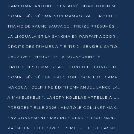
GAMBOMA, ANTOINE BIEN-AIMÉ OBAM-ODON MOBILISE LES 32 148 ÉLECTEURS EN FAVEUR DE DENIS SASSOU NGUESSO
GOMA TSÉ-TSÉ : MATSON MAMPOUYA ET ROCH BREDIN BISSALA NKOUNKOU EN CAMPAGNE DE PROXIMITÉ
TRAFIC DE FAUNE SAUVAGE : TREIZE PRÉSUMÉS TRAFIQUANTS INTERPELLÉS AU CONGO EN 2025
LA LIKOUALA ET LA SANGHA EN PARFAIT ACCORD AVEC LE PROJET DE SOCIÉTÉ DU CANDIDAT DENIS SASSOU-N’GUESSO
DROITS DES FEMMES À TIÉ-TIÉ 2 : SENSIBILISATION ET PÉDAGOGIE SUR LE DROIT DE VOTE
CAP2026 : L’HEURE DE LA SOUVERAINETÉ
DROITS DES FEMMES : AGL CONGO ET CONGO TERMINAL METTENT EN AVANT LE LEADERSHIP FÉMININ
GOMA TSÉ-TSÉ : LA DIRECTION LOCALE DE CAMPAGNE INTENSIFIE LA SENSIBILISATION DANS LES VILLAGES
MAKOUA : DELPHINE ÉDITH EMMANUEL LANCE LA CAMPAGNE POUR DENIS SASSOU-N’GUESSO
À MAKÉLÉKÉLÉ 1, LANDRY KOLELAS APPELLE À UNE MOBILISATION MASSIVE EN FAVEUR DE DENIS SASSOU-N’GUESSO
PRÉSIDENTIELLE 2026 : ANATOLE COLLINET MAKOSSO DÉFEND LE PROJET DE SOCIÉTÉ DE DENIS SASSOU NGUESSO
ENVIRONNEMENT : MAURICE PLANTE 1 500 MANGROVES POUR HONORER WANGARI MAATHAI
PRÉSIDENTIELLE 2026 : LES MUTUELLES ET ASSOCIATIONS S’IMPLIQUENT DANS LA CAMPAGNE ÉLECTORALE À TIÉ-TIÉ 2 (POINTE-NOIRE)