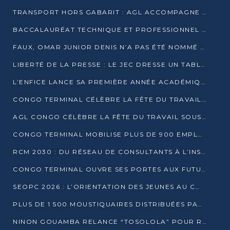
TRANSPORT HORS GABARIT : AGL ACCOMPAGNE LE DÉVELOPPEMENT DU SECTEUR BRASSICOLE AU CONGO
BACCALAURÉAT TECHNIQUE ET PROFESSIONNEL : 16 352 CANDIDATS LANCÉS DANS LES ÉPREUVES D’EPS
FAUX, OMAR JUNIOR DENIS N’A PAS ÉTÉ NOMMÉ AIDE DE CAMP ADJOINT DE DENIS SASSOU NGUESSO
LIBERTÉ DE LA PRESSE : LE JEC DRESSE UN TABLEAU PRÉOCCUPANT AU CONGO
L’ENFICE LANCE SA PREMIÈRE ANNÉE ACADÉMIQUE AVEC 100 FUTURS ENSEIGNANTS
CONGO TERMINAL CÉLÈBRE LA FÊTE DU TRAVAIL AVEC SES COLLABORATEURS À POINTE-NOIRE
AGL CONGO CÉLÈBRE LA FÊTE DU TRAVAIL SOUS LE SIGNE DE LA COHÉSION
CONGO TERMINAL MOBILISE PLUS DE 900 EMPLOYÉS AUTOUR DE LA SÉCURITÉ AU TRAVAIL
RCM 2030 : DU RÉSEAU DE CONSULTANTS À L’INSTRUMENT DE PUISSANCE EN AFRIQUE FRANCOPHONE
CONGO TERMINAL OUVRE SES PORTES AUX FUTURS INGÉNIEURS AU FORUM DES MÉTIERS D’UCAC-ICAM
SEOPC 2026 : L’ORIENTATION DES JEUNES AU CŒUR DE LA DEUXIÈME ÉDITION
PLUS DE 1 500 MOUSTIQUAIRES DISTRIBUÉES PAR AGL ET CONGO TERMINAL DANS LA LUTTE CONTRE LE PALUDISME
NINON GOUAMBA RELANCE “TOSOLOLA” POUR RENFORCER LE DIALOGUE AVEC LES CITOYENS