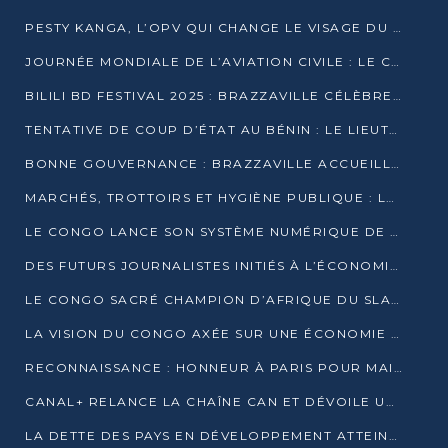
PESTY KANGA, L’OPV QUI CHANGE LE VISAGE DU REPORTAGE AU CONGO
JOURNÉE MONDIALE DE L’AVIATION CIVILE : LE CONGO MISE SUR L’INNOVATION ET LA SÉCURITÉ
BILILI BD FESTIVAL 2025 : BRAZZAVILLE CÉLÈBRE DIX ANS DE CRÉATION GRAPHIQUE AFRICAINE
TENTATIVE DE COUP D’ÉTAT AU BÉNIN : LE LIEUTENANT-COLONEL TIGRI S’AUTOPROCLAME CHEF D’UN COMITÉ MILITAIRE
BONNE GOUVERNANCE : BRAZZAVILLE ACCUEILLE LES PREMIÈRES JOURNÉES CONGOLAISES DE L’ÉVALUATION
MARCHÉS, TROTTOIRS ET HYGIÈNE PUBLIQUE : LE GOUVERNEMENT DURCIT LE TON
LE CONGO LANCE SON SYSTÈME NUMÉRIQUE DE VÉRIFICATION DU BOIS
DES FUTURS JOURNALISTES INITIÉS À L’ÉCONOMIE BLEUE DURABLE
LE CONGO SACRÉ CHAMPION D’AFRIQUE DU SLAM 2025
LA VISION DU CONGO AXÉE SUR UNE ÉCONOMIE BAS CARBONE AU RENDEZ-VOUS DE MONACO 2025
RECONNAISSANCE : HONNEUR À PARIS POUR MAIXENT RAOUL OMINGA
CANAL+ RELANCE LA CHAÎNE CAN ET DÉVOILE UNE OFFRE EXCEPTIONNELLE POUR DÉCEMBRE
LA DETTE DES PAYS EN DÉVELOPPEMENT ATTEINT UN SOMMET HISTORIQUE ENTRE 2022 ET 2024