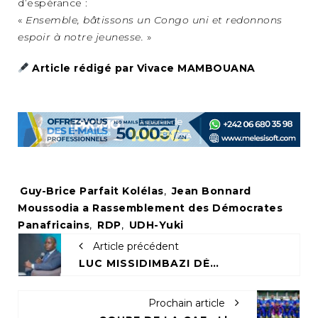
d’espérance :
«
Ensemble, bâtissons un Congo uni et redonnons
espoir à notre jeunesse.
»
Article rédigé par Vivace MAMBOUANA
Tags:
Guy-Brice Parfait Kolélas
,
Jean Bonnard
Moussodia a Rassemblement des Démocrates
Panafricains
,
RDP
,
UDH-Yuki
Article précédent
LUC MISSIDIMBAZI DÉCLARE SA CANDIDATURE À LA TÊTE DE L’UAT
Prochain article