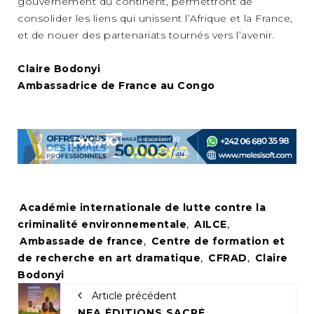
gouvernement du continent, permettront de
consolider les liens qui unissent l’Afrique et la France,
et de nouer des partenariats tournés vers l’avenir.
Claire Bodonyi
Ambassadrice de France au Congo
Tags:
Académie internationale de lutte contre la
criminalité environnementale
,
AILCE
,
Ambassade de france
,
Centre de formation et
de recherche en art dramatique
,
CFRAD
,
Claire
Bodonyi
Article précédent
NEA ÉDITIONS SACRÉE MEILLEURE BD / COMICS D’AFRIQUE AU KENYA