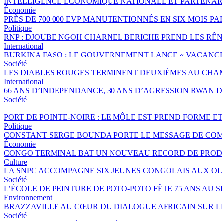
INTELLIGENCE ÉCONOMIQUE NATIONALE ET PARTENAR
Économie
PRÈS DE 700 000 EVP MANUTENTIONNÉS EN SIX MOIS 
Politique
RNP : DJOUBE NGOH CHARNEL BERICHE PREND LES RÊN
International
BURKINA FASO : LE GOUVERNEMENT LANCE « VACANCES 
Société
LES DIABLES ROUGES TERMINENT DEUXIÈMES AU CHA
International
66 ANS D’INDEPENDANCE, 30 ANS D’AGRESSION RWAN DA
Société
PORT DE POINTE-NOIRE : LE MÔLE EST PREND FORME E
Politique
CONSTANT SERGE BOUNDA PORTE LE MESSAGE DE COM
Économie
CONGO TERMINAL BAT UN NOUVEAU RECORD DE PRODU
Culture
LA SNPC ACCOMPAGNE SIX JEUNES CONGOLAIS AUX O
Société
L’ÉCOLE DE PEINTURE DE POTO-POTO FÊTE 75 ANS AU 
Environnement
BRAZZAVILLE AU CŒUR DU DIALOGUE AFRICAIN SUR 
Société