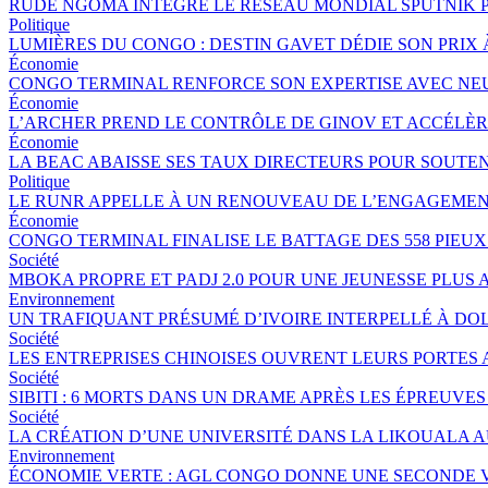
RUDE NGOMA INTÈGRE LE RÉSEAU MONDIAL SPUTNIK 
Politique
LUMIÈRES DU CONGO : DESTIN GAVET DÉDIE SON PRIX 
Économie
CONGO TERMINAL RENFORCE SON EXPERTISE AVEC NE
Économie
L’ARCHER PREND LE CONTRÔLE DE GINOV ET ACCÉLÈ
Économie
LA BEAC ABAISSE SES TAUX DIRECTEURS POUR SOUTE
Politique
LE RUNR APPELLE À UN RENOUVEAU DE L’ENGAGEMEN
Économie
CONGO TERMINAL FINALISE LE BATTAGE DES 558 PIEU
Société
MBOKA PROPRE ET PADJ 2.0 POUR UNE JEUNESSE PLU
Environnement
UN TRAFIQUANT PRÉSUMÉ D’IVOIRE INTERPELLÉ À DOL
Société
LES ENTREPRISES CHINOISES OUVRENT LEURS PORTES
Société
SIBITI : 6 MORTS DANS UN DRAME APRÈS LES ÉPREUVES
Société
LA CRÉATION D’UNE UNIVERSITÉ DANS LA LIKOUALA 
Environnement
ÉCONOMIE VERTE : AGL CONGO DONNE UNE SECONDE V