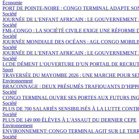
Économie
PORT DE POINTE-NOIRE : CONGO TERMINAL ADAPTE S
Société
JOURNÉE DE L’ENFANT AFRICAIN : LE GOUVERNEMENT 
Société
FMI–CONGO : LA SOCIÉTÉ CIVILE EXIGE UNE RÉFORME 
Société
JOURNÉE MONDIALE DES OCÉANS : AGL CONGO MOBILI
Société
JOURNÉE DE L’ENFANT AFRICAIN : LE GOUVERNEMENT 
Société
LCDE DÉMENT L’OUVERTURE D’UN PORTAIL DE RECRUT
Sport
TRAVERSÉE DU MAYOMBE 2026 : UNE MARCHE POUR SEN
Environnement
BRACONNAGE : DEUX PRÉSUMÉS TRAFIQUANTS D’HIPP
Société
CONGO TERMINAL OUVRE SES PORTES AUX FUTURS ING
Société
PLUS DE 700 SALARIÉS SENSIBILISÉS À LA LUTTE CO
Société
PLUS DE 149 000 ÉLÈVES À L’ASSAUT DU DERNIER CEPE
Environnement
ENVIRONNEMENT: CONGO TERMINAL AGIT SUR LE TERR
Société