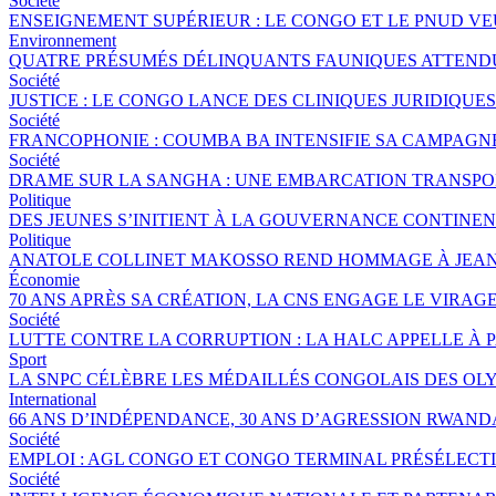
Société
ENSEIGNEMENT SUPÉRIEUR : LE CONGO ET LE PNUD V
Environnement
QUATRE PRÉSUMÉS DÉLINQUANTS FAUNIQUES ATTENDUS
Société
JUSTICE : LE CONGO LANCE DES CLINIQUES JURIDIQU
Société
FRANCOPHONIE : COUMBA BA INTENSIFIE SA CAMPAGNE 
Société
DRAME SUR LA SANGHA : UNE EMBARCATION TRANSPORT
Politique
DES JEUNES S’INITIENT À LA GOUVERNANCE CONTINE
Politique
ANATOLE COLLINET MAKOSSO REND HOMMAGE À JEAN
Économie
70 ANS APRÈS SA CRÉATION, LA CNS ENGAGE LE VIRAGE
Société
LUTTE CONTRE LA CORRUPTION : LA HALC APPELLE À 
Sport
LA SNPC CÉLÈBRE LES MÉDAILLÉS CONGOLAIS DES OL
International
66 ANS D’INDÉPENDANCE, 30 ANS D’AGRESSION RWANDA
Société
EMPLOI : AGL CONGO ET CONGO TERMINAL PRÉSÉLECTI
Société