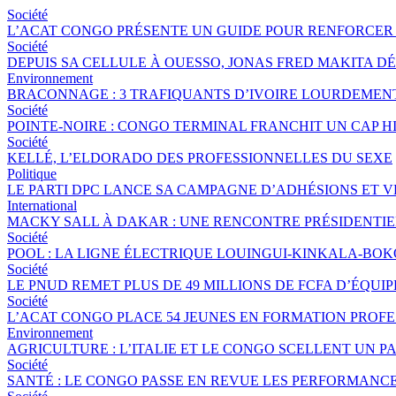
Société
L’ACAT CONGO PRÉSENTE UN GUIDE POUR RENFORCER 
Société
DEPUIS SA CELLULE À OUESSO, JONAS FRED MAKITA DÉ
Environnement
BRACONNAGE : 3 TRAFIQUANTS D’IVOIRE LOURDEME
Société
POINTE-NOIRE : CONGO TERMINAL FRANCHIT UN CAP 
Société
KELLÉ, L’ELDORADO DES PROFESSIONNELLES DU SEXE
Politique
LE PARTI DPC LANCE SA CAMPAGNE D’ADHÉSIONS ET 
International
MACKY SALL À DAKAR : UNE RENCONTRE PRÉSIDENTIEL
Société
POOL : LA LIGNE ÉLECTRIQUE LOUINGUI-KINKALA-BOK
Société
LE PNUD REMET PLUS DE 49 MILLIONS DE FCFA D’ÉQU
Société
L’ACAT CONGO PLACE 54 JEUNES EN FORMATION PROF
Environnement
AGRICULTURE : L’ITALIE ET LE CONGO SCELLENT UN
Société
SANTÉ : LE CONGO PASSE EN REVUE LES PERFORMANCE