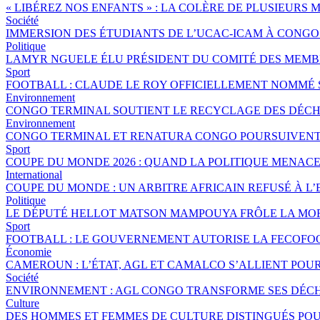
« LIBÉREZ NOS ENFANTS » : LA COLÈRE DE PLUSIEURS
Société
IMMERSION DES ÉTUDIANTS DE L’UCAC-ICAM À CONG
Politique
LAMYR NGUELE ÉLU PRÉSIDENT DU COMITÉ DES MEMB
Sport
FOOTBALL : CLAUDE LE ROY OFFICIELLEMENT NOMMÉ
Environnement
CONGO TERMINAL SOUTIENT LE RECYCLAGE DES DÉCHE
Environnement
CONGO TERMINAL ET RENATURA CONGO POURSUIVENT 
Sport
COUPE DU MONDE 2026 : QUAND LA POLITIQUE MENAC
International
COUPE DU MONDE : UN ARBITRE AFRICAIN REFUSÉ À L’
Politique
LE DÉPUTÉ HELLOT MATSON MAMPOUYA FRÔLE LA MOR
Sport
FOOTBALL : LE GOUVERNEMENT AUTORISE LA FECOFOO
Économie
CAMEROUN : L’ÉTAT, AGL ET CAMALCO S’ALLIENT POU
Société
ENVIRONNEMENT : AGL CONGO TRANSFORME SES DÉCH
Culture
DES HOMMES ET FEMMES DE CULTURE DISTINGUÉS P