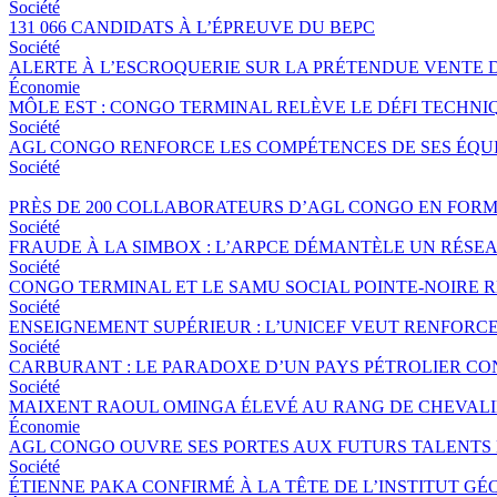
Société
131 066 CANDIDATS À L’ÉPREUVE DU BEPC
Société
ALERTE À L’ESCROQUERIE SUR LA PRÉTENDUE VENTE 
Économie
MÔLE EST : CONGO TERMINAL RELÈVE LE DÉFI TECHNI
Société
AGL CONGO RENFORCE LES COMPÉTENCES DE SES ÉQUIP
Société
PRÈS DE 200 COLLABORATEURS D’AGL CONGO EN FORM
Société
FRAUDE À LA SIMBOX : L’ARPCE DÉMANTÈLE UN RÉSE
Société
CONGO TERMINAL ET LE SAMU SOCIAL POINTE-NOIRE
Société
ENSEIGNEMENT SUPÉRIEUR : L’UNICEF VEUT RENFORC
Société
CARBURANT : LE PARADOXE D’UN PAYS PÉTROLIER CO
Société
MAIXENT RAOUL OMINGA ÉLEVÉ AU RANG DE CHEVALIER
Économie
AGL CONGO OUVRE SES PORTES AUX FUTURS TALENTS 
Société
ÉTIENNE PAKA CONFIRMÉ À LA TÊTE DE L’INSTITUT G