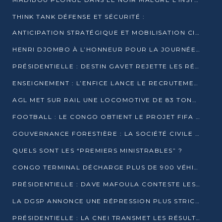
THINK TANK DÉFENSE ET SÉCURITÉ :
ANTICIPATION STRATÉGIQUE ET MOBILISATION CITOYENNE POUR NOTRE SOUVERAINETÉ NATIONALE
HENRI DJOMBO À L’HONNEUR POUR LA JOURNÉE MONDIALE DU THÉÂTRE
PRÉSIDENTIELLE : DESTIN GAVET REJETTE LES RÉSULTATS ET APPELLE À UN DIALOGUE NATIONAL
ENSEIGNEMENT : L’ENFICE LANCE LE RECRUTEMENT DE SA PREMIÈRE PROMOTION DE PROFESSEURS DES ÉCOLES
AGL MET SUR RAIL UNE LOCOMOTIVE DE 83 TONNES À POINTE-NOIRE
FOOTBALL : LE CONGO OBTIENT LE PROJET FIFA ARENA POUR SES 15 DÉPARTEMENTS
GOUVERNANCE FORESTIÈRE : LA SOCIÉTÉ CIVILE CONGOLAISE AFFICHE SES PRIORITÉS POUR 2026
QUELS SONT LES “PREMIERS MINISTRABLES” ?
CONGO TERMINAL DÉCHARGE PLUS DE 900 VÉHICULES EN QUELQUES HEURES
PRÉSIDENTIELLE : DAVE MAFOULA CONTESTE LES RÉSULTATS PROVISOIRES
LA DGSP ANNONCE UNE RÉPRESSION PLUS STRICTE CONTRE LES MOTO-TAXIS
PRÉSIDENTIELLE : LA CNEI TRANSMET LES RÉSULTATS PROVISOIRES À LA COUR CONSTITUTIONNELLE