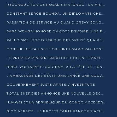
RECONDUCTION DE ROSALIE MATONDO : LA MINISTRE PROMET D’ACCÉLÉRER LE TRAITEMENT DES DOSSIERS ET DE RELEVER DE NOUVEAUX DÉFIS
CONSTANT SERGE BOUNDA, UN DIPLOMATE CHEVRONNÉ AUX COMMANDES DES AFFAIRES ÉTRANGÈRES
PASSATION DE SERVICE AU QUAI D’ORSAY CONGOLAIS : GAKOSSO PASSE LE FLAMBEAU À BOUNDA
PAPA WEMBA HONORÉ EN CÔTE D’IVOIRE, UNE RUE PORTE DÉSORMAIS SON NOM
PALUDISME : TBC DISTRIBUE DES MOUSTIQUAIRES DANS DEUX CSI DE BRAZZAVILLE
CONSEIL DE CABINET : COLLINET MAKOSSO DONNE SES DERNIÈRES ORIENTATIONS
LE PREMIER MINISTRE ANATOLE COLLINET MAKOSSO DÉMISSIONNE AVEC SON GOUVERNEMENT
BRICE VOLTAIRE ETOU OBAMI À LA TÊTE DE L’ONEC-C POUR TROIS ANS
L’AMBASSADE DES ÉTATS-UNIS LANCE UNE NOUVELLE COHORTE DU PROGRAMME ACCESS MICRO-SCHOLARSHIP
GOUVERNEMENT JUSTE APRÈS L’INVESTITURE
TOTAL ENERGIES ANNONCE UNE NOUVELLE DÉCOUVERTE D’HYDROCARBURES SUR LE PERMIS MOHO AU LARGE DU CONGO
HUAWEI ET LA RÉPUBLIQUE DU CONGO ACCÉLÈRENT LEUR PARTENARIAT
BIODIVERSITÉ : LE PROJET EARTHRANGER S’ACHÈVE, MAIS LES DÉFIS DEMEURENT