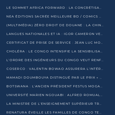
LE SOMMET AFRICA FORWARD : LA CONCRÉTISATION DE PARTENARIATS ÉQUILIBRÉS ET TOURNÉS VERS L’AVENIR ENTRE LE CONTINENT AFRICAIN ET LA FRANCE
NEA ÉDITIONS SACRÉE MEILLEURE BD / COMICS D’AFRIQUE AU KENYA
(MULTIMÉDIA) ZÉRO DROIT DE DOUANE : LA CHINE ET L’AFRIQUE VERS UNE PROXIMITÉ SANS PRÉCÉDENT (PAPIER GÉNÉRAL)
LANGUES NATIONALES ET IA : IGOR CAMERON VEUT ARRIMER LA STRATÉGIE IA À LA LOI SUR LA RECHERCHE
CERTIFICAT DE PRISE DE SERVICE : JEAN LUC MOUTHOU DÉMENT UNE « FAKE NEWS »
CHOLÉRA : LE CONGO INTENSIFIE LA SENSIBILISATION AU MARCHÉ DE TALANGAÏ
L’ORDRE DES INGÉNIEURS DU CONGO VEUT RENFORCER L’ÉTHIQUE ET LA CRÉDIBILITÉ DE LA PROFESSION
COSERCO : VALENTIN BOWAO ASSURERA L’INTÉRIM À LA TÊTE DU BUREAU EXÉCUTIF NATIONAL
MAMADI DOUMBOUYA DISTINGUÉ PAR LE PRIX « SUPER GRAND BÂTISSEUR BABACAR N’DIAYE »
BOTSWANA : L’ANCIEN PRÉSIDENT FESTUS MOGAE EST MORT À 86 ANS
UNIVERSITÉ MARIEN NGOUABI : ALFRED ROMUALD NGUYA POATY SOUTIENT UNE THÈSE SUR LE PARADOXE DE LA CROISSANCE EN ZONE CEMAC
LA MINISTRE DE L’ENSEIGNEMENT SUPÉRIEUR TRACE SA FEUILLE DE ROUTE
RENATURA ÉVEILLE LES FAMILLES DE CONGO TERMINAL À LA PROTECTION DE L’ENVIRONNEMENT