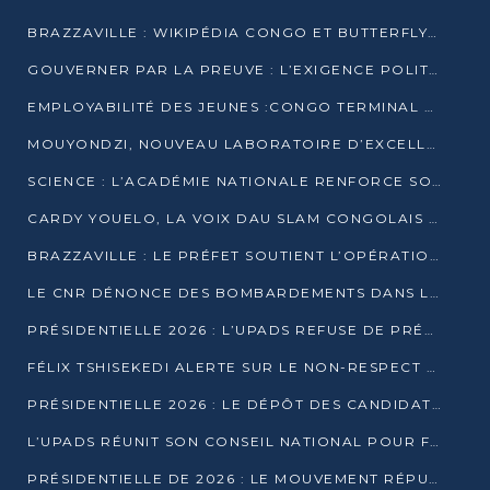
BRAZZAVILLE : WIKIPÉDIA CONGO ET BUTTERFLY SCELLENT UN PARTENARIAT POUR STRUCTURER LE BÉNÉVOLAT NUMÉRIQUE
GOUVERNER PAR LA PREUVE : L’EXIGENCE POLITIQUE DU XXIᵉ SIÈCLE
EMPLOYABILITÉ DES JEUNES :CONGO TERMINAL S’ALLIE À L’ESCIC POUR RAPPROCHER L’ÉCOLE DU TERRAIN
MOUYONDZI, NOUVEAU LABORATOIRE D’EXCELLENCE PÉDAGOGIQUE AVEC L’ENFICE
SCIENCE : L’ACADÉMIE NATIONALE RENFORCE SON ÉQUIPE ET TRACE SA FEUILLE DE ROUTE 2026
CARDY YOUELO, LA VOIX DAU SLAM CONGOLAIS QUI INTERPELLE LE MONDE
BRAZZAVILLE : LE PRÉFET SOUTIENT L’OPÉRATION « ZÉRO KULUNA » ET APPELLE À LA VIGILANCE CITOYENNE
LE CNR DÉNONCE DES BOMBARDEMENTS DANS LE POOL ET ACCUSE LE GOUVERNEMENT
PRÉSIDENTIELLE 2026 : L’UPADS REFUSE DE PRÉSENTER UN CANDIDAT ET DÉNONCE UN PROCESSUS NON CRÉDIBLE
FÉLIX TSHISEKEDI ALERTE SUR LE NON-RESPECT DES ENGAGEMENTS DE PAIX APRÈS SA RENCONTRE AVEC D. SASSOU-NGUESSO
PRÉSIDENTIELLE 2026 : LE DÉPÔT DES CANDIDATURES OUVERT DU 29 JANVIER AU 12 FÉVRIER
L’UPADS RÉUNIT SON CONSEIL NATIONAL POUR FIXER SA LIGNE POLITIQUE À DEUX MOIS DE LA PRÉSIDENTIELLE
PRÉSIDENTIELLE DE 2026 : LE MOUVEMENT RÉPUBLICAIN DÉNONCE UNE CONVOCATION ÉLECTORALE « OPAQUE ET PRÉCIPITÉE »