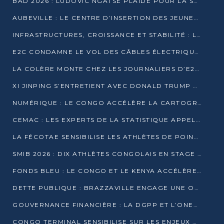
BAD 2026 : LUDOVIC NGATSÉ PLAIDE POUR LA SOUVERAINETÉ FINANCIÈRE AFRICAINE
AUBEVILLE : LE CENTRE D’INSERTION DES JEUNES PRÊT À OUVRIR SES PORTES
INFRASTRUCTURES, CROISSANCE ET STABILITÉ : LA GUINÉE AFFÛTE SES AMBITIONS
E2C CONDAMNE LE VOL DES CÂBLES ÉLECTRIQUES APRÈS UNE VIDÉO VIRALE
LA COLÈRE MONTE CHEZ LES JOURNALIERS D’E2C QUI DÉNONCENT 20 ANS DE PRÉCARITÉ
XI JINPING S’ENTRETIENT AVEC DONALD TRUMP À BEIJING
NUMÉRIQUE : LE CONGO ACCÉLÈRE LA CARTOGRAPHIE DE SES INFRASTRUCTURES DIGITALES
CEMAC : LES EXPERTS DE LA STATISTIQUE APPELLENT À RENFORCER LA SÉCURISATION DES DONNÉES
LA FÉCOTAE SENSIBILISE LES ATHLÈTES DE POINTE-NOIRE À L’HYGIÈNE ALIMENTA
SMIB 2026 : DIX ATHLÈTES CONGOLAIS EN STAGE AU KENYA
FONDS BLEU : LE CONGO ET LE KENYA ACCÉLÈRENT LA MOBILISATION DES FINANCEMENTS
DETTE PUBLIQUE : BRAZZAVILLE ENGAGE UNE OPÉRATION DE RACHAT DE 575 MILLIONS DE DOLLARS
GOUVERNANCE FINANCIÈRE : LA DGPP ET L’ONEC-C VERS UN PARTENARIAT POUR ASSAINIR LES ENTREPRISES PUBLIQUES
CONGO TERMINAL SENSIBILISE SUR LES ENJEUX DE LA SANTÉ MENTALE EN