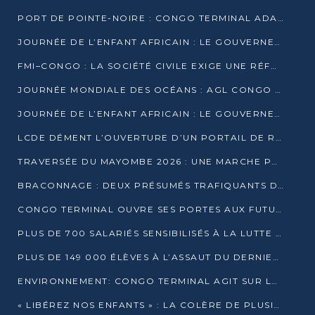
PORT DE POINTE-NOIRE : CONGO TERMINAL ADAPTE SON DRAGAGE AUX SABLES BITUMINEUX
JOURNÉE DE L’ENFANT AFRICAIN : LE GOUVERNEMENT RÉAFFIRME SON ENGAGEMENT POUR L’ACCÈS À L’EAU ET À L’ASSAINISSEMENT
FMI–CONGO : LA SOCIÉTÉ CIVILE EXIGE UNE RÉFORME DE LA FISCALITÉ PÉTROLIÈRE
JOURNÉE MONDIALE DES OCÉANS : AGL CONGO MOBILISE SES COLLABORATEURS POUR LA PRÉSERVATION DE LA BIODIVERSITÉ MARINE
JOURNÉE DE L’ENFANT AFRICAIN : LE GOUVERNEMENT MOBILISÉ POUR L’HYGIÈNE DANS LES ORPHELINATS
LCDE DÉMENT L’OUVERTURE D’UN PORTAIL DE RECRUTEMENT ET APPELLE À LA VIGILANCE
TRAVERSÉE DU MAYOMBE 2026 : UNE MARCHE POUR SENSIBILISER ET DÉPISTER AU DIABÈTE
BRACONNAGE : DEUX PRÉSUMÉS TRAFIQUANTS D’HIPPOPOTAME ÉCROUÉS À BRAZZAVILLE
CONGO TERMINAL OUVRE SES PORTES AUX FUTURS INGÉNIEURS DE L’UCAC-ICAM
PLUS DE 700 SALARIÉS SENSIBILISÉS À LA LUTTE CONTRE LA TUBERCULOSE À CONGO TERMINAL
PLUS DE 149 000 ÉLÈVES À L’ASSAUT DU DERNIER CEPE
ENVIRONNEMENT: CONGO TERMINAL AGIT SUR LE TERRAIN ET FORME LES PLUS JEUNES
« LIBÉREZ NOS ENFANTS » : LA COLÈRE DE PLUSIEURS MÈRES À BRAZZAVILLE CONTRE LA DGSP