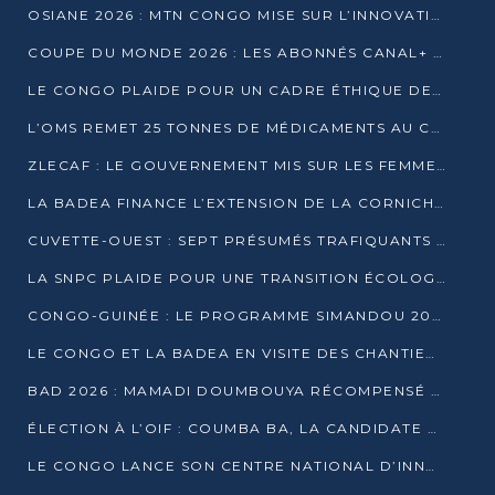
OSIANE 2026 : MTN CONGO MISE SUR L’INNOVATION POUR RELEVER LES DÉFIS AFRICAINS
COUPE DU MONDE 2026 : LES ABONNÉS CANAL+ AU CONGO DÉÇUS À QUELQUES JOURS DU COUP D’ENVOI
LE CONGO PLAIDE POUR UN CADRE ÉTHIQUE DE L’INTELLIGENCE ARTIFICIELLE À DAKAR
L’OMS REMET 25 TONNES DE MÉDICAMENTS AU CONGO POUR RENFORCER LA RIPOSTE AUX ÉPIDÉMIES
ZLECAF : LE GOUVERNEMENT MIS SUR LES FEMMES ENTREPRENEURES
LA BADEA FINANCE L’EXTENSION DE LA CORNICHE SUD DE BRAZZAVILLE
CUVETTE-OUEST : SEPT PRÉSUMÉS TRAFIQUANTS DE FAUNE INTERPELLÉS À EWO ET KELLÉ
LA SNPC PLAIDE POUR UNE TRANSITION ÉCOLOGIQUE PROGRESSIVE
CONGO-GUINÉE : LE PROGRAMME SIMANDOU 2040 AU CŒUR DES ÉCHANGES À LA BAD
LE CONGO ET LA BADEA EN VISITE DES CHANTIERS
BAD 2026 : MAMADI DOUMBOUYA RÉCOMPENSÉ PAR LE TROPHÉE BABACAR NDIAYE À BRAZZAVILLE
ÉLECTION À L’OIF : COUMBA BA, LA CANDIDATE DISCRÈTE QUI BOUSCULE LE JEU DIPLOMATIQUE
LE CONGO LANCE SON CENTRE NATIONAL D’INNOVATION