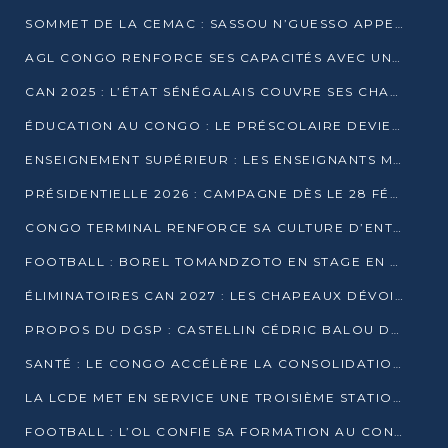
SOMMET DE LA CEMAC : SASSOU N’GUESSO APPELLE À LA VIGILANCE FACE AUX RISQUES ÉCONOMIQUES
AGL CONGO RENFORCE SES CAPACITÉS AVEC UNE GRUE DE 250 TONNES
CAN 2025 : L’ÉTAT SÉNÉGALAIS COUVRE SES CHAMPIONS D’AFRIQUE DE RÉCOMPENSES EXCEPTIONNELLES
ÉDUCATION AU CONGO : LE PRÉSCOLAIRE DEVIENT OBLIGATOIRE, LE BTS CONSACRÉ DIPLÔME D’ÉTAT
ENSEIGNEMENT SUPÉRIEUR : LES ENSEIGNANTS MAINTIENNENT LA GRÈVE ET EXIGENT UN ACCORD ÉCRIT AVEC L’ÉTAT
PRÉSIDENTIELLE 2026 : CAMPAGNE DÈS LE 28 FÉVRIER, SCRUTIN LES 12 ET 15 MARS
CONGO TERMINAL RENFORCE SA CULTURE D’ENTREPRISE AVEC LE PROGRAMME « WIN TOGETHER »
FOOTBALL : BOREL TOMANDZOTO EN STAGE EN ESPAGNE AVEC POLISSYA FC
ÉLIMINATOIRES CAN 2027 : LES CHAPEAUX DÉVOILÉS, LE CONGO FIXÉ SUR SON SORT
PROPOS DU DGSP : CASTELLIN CÉDRIC BALOU DÉNONCE DES PROPOS INTIMIDANTS
SANTÉ : LE CONGO ACCÉLÈRE LA CONSOLIDATION DE L’OFFRE DE SOINS
LA LCDE MET EN SERVICE UNE TROISIÈME STATION D’EAU POTABLE À MFILOU
FOOTBALL : L’OL CONFIE SA FORMATION AU CONGOLAIS CHRISTIAN BASSILA