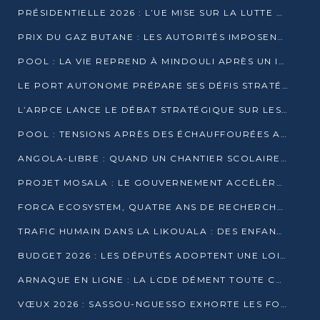
PRÉSIDENTIELLE 2026 : L’UE MISE SUR LA LUTTE CONTRE LA DÉSINFORMATION
PRIX DU GAZ BUTANE : LES AUTORITÉS IMPOSENT LE RESPECT DES PRIX RÉGLEMENTÉS
POOL : LA VIE REPREND À MINDOULI APRÈS UN INCIDENT ARMÉ SUR LA RN1
LE PORT AUTONOME PRÉPARE SES DÉFIS STRATÉGIQUES DE 2026
L’ARPCE LANCE LE DÉBAT STRATÉGIQUE SUR LES DONNÉES, L’IA ET LA FINANCE NUMÉRIQUE AU CONGO
POOL : TENSIONS APRÈS DES ÉCHAUFFOURÉES ARMÉES ENTRE DGSP ET EX-MILICIENS NINJA
ANGOLA-LIBRE : QUAND UN CHANTIER SCOLAIRE DEVIENT LE MIROIR D’UN CONGO EN MOUVEMENT
PROJET MOSALA : LE GOUVERNEMENT ACCÉLÈRE L’INSERTION DES JEUNES EN 2026
FORCA ECOSYSTEM, QUATRE ANS DE RECHERCHE DE TERRAIN AVANT UN LANCEMENT OFFICIEL EN 2026
TRAFIC HUMAIN DANS LA LIKOUALA : DES ENFANTS AUTOCHTONES RÉDUITS AU TRAVAIL FORCÉ
BUDGET 2026 : LES DÉPUTÉS ADOPTENT UNE LOI DES FINANCES DE PLUS DE 2500 MILLIARDS FCFA
ARNAQUE EN LIGNE : LA LCDE DÉMENT TOUTE CAMPAGNE DE RECRUTEMENT
VŒUX 2026 : SASSOU-NGUESSO EXHORTE LES FORCES VIVES À RENFORCER L’UNITÉ