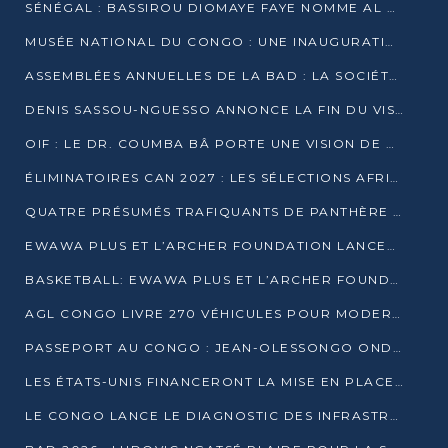
SÉNÉGAL : BASSIROU DIOMAYE FAYE NOMME AL AMINOU LÔ PREMIER MINISTRE
MUSÉE NATIONAL DU CONGO : UNE INAUGURATION PORTEUSE D’ESPOIR POUR LA CULTURE
ASSEMBLÉES ANNUELLES DE LA BAD : LA SOCIÉTÉ CIVILE CONGOLAISE À LA RECHERCHE DE PARTENAIRES POUR SES PROJETS
DENIS SASSOU-NGUESSO ANNONCE LA FIN DU VISA POUR LES AFRICAINS EN 2027
OIF : LE DR. COUMBA BÂ PORTE UNE VISION DE DIALOGUE, DE STABILITÉ ET DE RÉFORME À LA TÊTE
ÉLIMINATOIRES CAN 2027 : LES SÉLECTIONS AFRICAINES CONNAISSENT LEURS ADVERSAIRES
QUATRE PRÉSUMÉS TRAFIQUANTS DE PANTHÈRE ARRÊTÉS À EWO
EWAWA PLUS ET L’ARCHER FOUNDATION LANCENT UN CAMP DE BASKET POUR LES JEUNES À BRAZZAVILLE
BASKETBALL: EWAWA PLUS ET L’ARCHER FOUNDATION LANCENT UN CAMP POUR LES JEUNES
AGL CONGO LIVRE 270 VÉHICULES POUR MODERNISER LE TRANSPORT URBAIN
PASSEPORT AU CONGO : JEAN-OLESSONGO ONDAYE VEUT METTRE FIN AUX LENTEURS ADMINISTRATIVES
LES ÉTATS-UNIS FINANCERONT LA MISE EN PLACE DE JUSQU’À 50 CLINIQUES DE LUTTE CONTRE L’EBOLA
LE CONGO LANCE LE DIAGNOSTIC DES INFRASTRUCTURES SPORTIVES DU COMPLEXE DE KINTÉLÉ