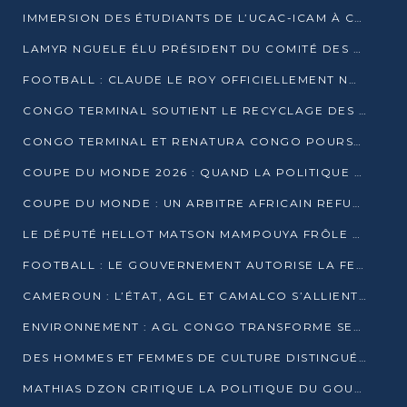
IMMERSION DES ÉTUDIANTS DE L’UCAC-ICAM À CONGO TERMINAL
LAMYR NGUELE ÉLU PRÉSIDENT DU COMITÉ DES MEMBRES D’HONNEUR DU PCT
FOOTBALL : CLAUDE LE ROY OFFICIELLEMENT NOMMÉ SÉLECTIONNEUR DU CONGO
CONGO TERMINAL SOUTIENT LE RECYCLAGE DES DÉCHETS PLASTIQUES À POINTE-NOIRE
CONGO TERMINAL ET RENATURA CONGO POURSUIVENT LEUR COMBAT POUR LA BIODIVERSITÉ
COUPE DU MONDE 2026 : QUAND LA POLITIQUE MENACE L’UNIVERSALITÉ DU FOOTBALL
COUPE DU MONDE : UN ARBITRE AFRICAIN REFUSÉ À L’ENTRÉE DES ÉTATS-UNIS
LE DÉPUTÉ HELLOT MATSON MAMPOUYA FRÔLE LA MORT LORS D’UNE EMBUSCADE DZNS LE POOL
FOOTBALL : LE GOUVERNEMENT AUTORISE LA FECOFOOT À OCCUPER LES COMPLEXES SPORTIFS
CAMEROUN : L’ÉTAT, AGL ET CAMALCO S’ALLIENT POUR UN MÉGA-PROJET FERROVIAIRE
ENVIRONNEMENT : AGL CONGO TRANSFORME SES DÉCHETS EN OUTILS DE FORMATION
DES HOMMES ET FEMMES DE CULTURE DISTINGUÉS POUR LEUR ENGAGEMENT PAR BANTOU CULTURE
MATHIAS DZON CRITIQUE LA POLITIQUE DU GOUVERNEMENT ET ALERTE SUR LA DETTE DU CONGO