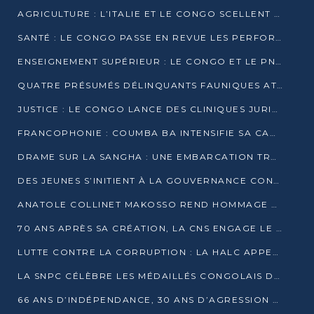
AGRICULTURE : L’ITALIE ET LE CONGO SCELLENT UN PARTENARIAT POUR UNE PRODUCTION LOCALE DURABLE
SANTÉ : LE CONGO PASSE EN REVUE LES PERFORMANCES DE SES HÔPITAUX À MI-PARCOURS
ENSEIGNEMENT SUPÉRIEUR : LE CONGO ET LE PNUD VEULENT RAPPROCHER LA FORMATION UNIVERSITAIRE DES BESOINS DU MARCHÉ DE L’EMPLOI
QUATRE PRÉSUMÉS DÉLINQUANTS FAUNIQUES ATTENDUS DEVANT LA JUSTICE POUR TRAFIC D’IVOIRE
JUSTICE : LE CONGO LANCE DES CLINIQUES JURIDIQUES POUR RAPPROCHER LE DROIT DES CITOYENS
FRANCOPHONIE : COUMBA BA INTENSIFIE SA CAMPAGNE POUR LA SUCCESSION À LA TÊTE DE L’OIF
DRAME SUR LA SANGHA : UNE EMBARCATION TRANSPORTANT DES FIDÈLES DE « NZAMBÉ YA L’HUILE » FAIT NAUFRAGE À OUESSO
DES JEUNES S’INITIENT À LA GOUVERNANCE CONTINENTALE À BRAZZAVILLE
ANATOLE COLLINET MAKOSSO REND HOMMAGE À JEAN-PAUL PIGASSE
70 ANS APRÈS SA CRÉATION, LA CNS ENGAGE LE VIRAGE DE LA DIGITALISATION
LUTTE CONTRE LA CORRUPTION : LA HALC APPELLE À PASSER DES DISCOURS AUX ACTES
LA SNPC CÉLÈBRE LES MÉDAILLÉS CONGOLAIS DES OLYMPIADES PANAFRICAINES DE MATHÉMATIQUES 2026
66 ANS D’INDÉPENDANCE, 30 ANS D’AGRESSION RWANDAISE : 4 PRÉSIDENCES, UN ÉCHEC COLLECTIF