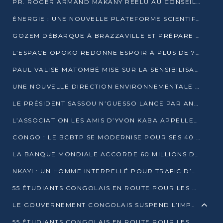
PR. ROGER ARMAND MAKANY RÉÉLU AU CONSEIL DE L’AUF
ÉNERGIE : UNE NOUVELLE PLATEFORME SCIENTIFIQUE POUR LA TRANSITION ÉNERGÉTIQUE EN AFRIQUE CENTRALE
GOZEM DÉBARQUE À BRAZZAVILLE ET PRÉPARE SON ARRIVÉE À POINTE-NOIRE
L’ESPACE OPOKO REDONNE ESPOIR À PLUS DE 775 ÉLÈVES AUTOCHTONES DANS LE NORD DU CONGO
PAUL VALISE MATOMBÉ MISE SUR LA SENSIBILISATION POUR ÉRAQUER LE GRAND BANDITISME
UNE NOUVELLE DIRECTION ENVIRONNEMENTALE POUR RENFORCER LA GESTION DES DONNÉES AU CONGO
LE PRÉSIDENT SASSOU N’GUESSO LANCE PAR ANTICIPATION LA 39ÈME JOURNÉE NATIONALE DE L’ARBRE
L’ASSOCIATION LES AMIS D’YVON KABA APPELLENT DENIS SASSOU N’GUESSO À SE PORTER CANDIDAT
CONGO : LE BCBTP SE MODERNISE POUR SES 40 ANS D’EXISTENCE
LA BANQUE MONDIALE ACCORDE 60 MILLIONS DE DOLLARS POUR LA RÉSILIENCE URBAINE AU CONGO
NKAYI : UN HOMME INTERPELLÉ POUR TRAFIC D’UN BÉBÉ CHIMPANZÉ
55 ÉTUDIANTS CONGOLAIS EN ROUTE POUR LES UNIVERSITÉS ALGÉRIENNES
LE GOUVERNEMENT CONGOLAIS SUSPEND L’IMPORTATION DES MACHETTES ET DES MOTOS
55 ÉTUDIANTS CONGOLAIS EN ROUTE POUR LES UNIVERSITÉS ALGÉRIENNES