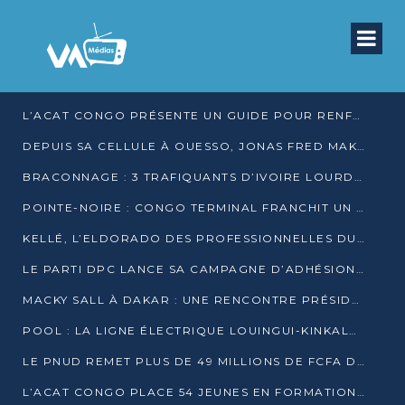
L’ACAT CONGO PRÉSENTE UN GUIDE POUR RENFORCER LES GARANTIES JUDICIAIRES EN GARDE À VUE
DEPUIS SA CELLULE À OUESSO, JONAS FRED MAKITA DÉNONCE CE QU’IL QUALIFIE DE DÉNI DE JUSTICE
BRACONNAGE : 3 TRAFIQUANTS D’IVOIRE LOURDEMENT CONDAMNÉS À DJAMBALA
POINTE-NOIRE : CONGO TERMINAL FRANCHIT UN CAP HISTORIQUE AVEC 99 MOUVEMENTS/HEURE
KELLÉ, L’ELDORADO DES PROFESSIONNELLES DU SEXE
LE PARTI DPC LANCE SA CAMPAGNE D’ADHÉSIONS ET VEUT STRUCTURER SA PRÉSENCE DANS LES 15 DÉPARTEMENTS
MACKY SALL À DAKAR : UNE RENCONTRE PRÉSIDENTIELLE QUI DIVISE L’OPINION SÉNÉGALAISE
POOL : LA LIGNE ÉLECTRIQUE LOUINGUI-KINKALA-BOKO MISE EN SERVICE
LE PNUD REMET PLUS DE 49 MILLIONS DE FCFA D’ÉQUIPEMENTS POUR ACCÉLÉRER LA NUMÉRISATION DU SYSTÈME DE SANTÉ
L’ACAT CONGO PLACE 54 JEUNES EN FORMATION PROFESSIONNELLE