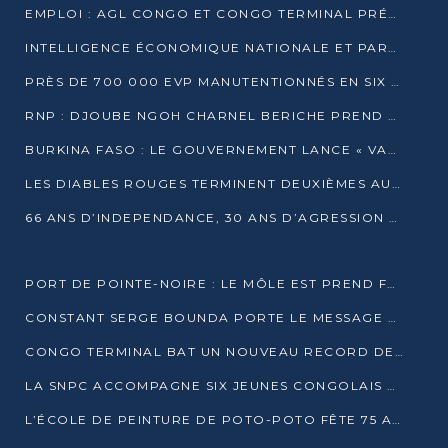
EMPLOI : AGL CONGO ET CONGO TERMINAL PRÉSÉLECTIONNENT PLUS DE 70 JEUNES À POINTE-NOIRE
INTELLIGENCE ÉCONOMIQUE NATIONALE ET PARTENARIATS INTERNATIONAUX : VERS UNE DOCTRINE SOUVERAINE DE SÉCURITÉ ÉCONOMIQUE
PRÈS DE 700 000 EVP MANUTENTIONNÉS EN SIX MOIS PAR CONGO TERMINAL
RNP : DJOUBE NGOH CHARNEL BERICHE PREND LES RÊNES DU PARTI
BURKINA FASO : LE GOUVERNEMENT LANCE « VACANCES UTILES 2026 » POUR FORMER LES ÉLÈVES À 15 MÉTIERS
LES DIABLES ROUGES TERMINENT DEUXIÈMES AU CHAMPIONNAT D’AFRIQUE ZONE 3
66 ANS D’INDEPENDANCE, 30 ANS D’AGRESSION RWAN DAISE : 4 PRESIDENCES, UN ECHEC COLLECTIF
PORT DE POINTE-NOIRE : LE MÔLE EST PREND FORME ET VISE LES GÉANTS DES MERS
CONSTANT SERGE BOUNDA PORTE LE MESSAGE DE COMPASSION DE DENIS SASSOU NGUESSO EN IRAN
CONGO TERMINAL BAT UN NOUVEAU RECORD DE PRODUCTIVITÉ AU PORT DE POINTE-NOIRE
LA SNPC ACCOMPAGNE SIX JEUNES CONGOLAIS AUX OLYMPIADES PANAFRICAINES DE MATHÉMATIQUES
L’ÉCOLE DE PEINTURE DE POTO-POTO FÊTE 75 ANS AU SERVICE DE L’ART CONGOLAIS