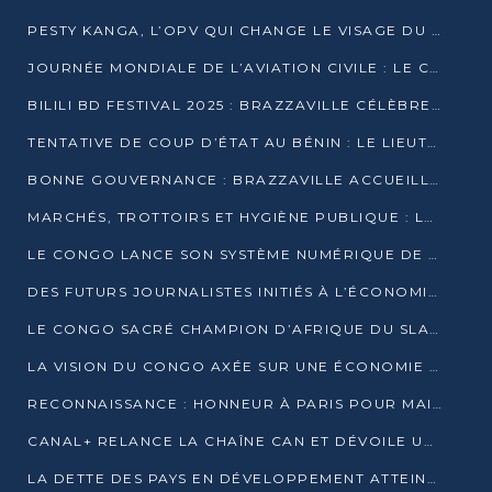
PESTY KANGA, L’OPV QUI CHANGE LE VISAGE DU REPORTAGE AU CONGO
JOURNÉE MONDIALE DE L’AVIATION CIVILE : LE CONGO MISE SUR L’INNOVATION ET LA SÉCURITÉ
BILILI BD FESTIVAL 2025 : BRAZZAVILLE CÉLÈBRE DIX ANS DE CRÉATION GRAPHIQUE AFRICAINE
TENTATIVE DE COUP D’ÉTAT AU BÉNIN : LE LIEUTENANT-COLONEL TIGRI S’AUTOPROCLAME CHEF D’UN COMITÉ MILITAIRE
BONNE GOUVERNANCE : BRAZZAVILLE ACCUEILLE LES PREMIÈRES JOURNÉES CONGOLAISES DE L’ÉVALUATION
MARCHÉS, TROTTOIRS ET HYGIÈNE PUBLIQUE : LE GOUVERNEMENT DURCIT LE TON
LE CONGO LANCE SON SYSTÈME NUMÉRIQUE DE VÉRIFICATION DU BOIS
DES FUTURS JOURNALISTES INITIÉS À L’ÉCONOMIE BLEUE DURABLE
LE CONGO SACRÉ CHAMPION D’AFRIQUE DU SLAM 2025
LA VISION DU CONGO AXÉE SUR UNE ÉCONOMIE BAS CARBONE AU RENDEZ-VOUS DE MONACO 2025
RECONNAISSANCE : HONNEUR À PARIS POUR MAIXENT RAOUL OMINGA
CANAL+ RELANCE LA CHAÎNE CAN ET DÉVOILE UNE OFFRE EXCEPTIONNELLE POUR DÉCEMBRE
LA DETTE DES PAYS EN DÉVELOPPEMENT ATTEINT UN SOMMET HISTORIQUE ENTRE 2022 ET 2024