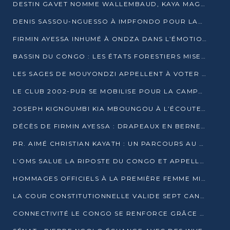
DESTIN GAVET NOMME WALLEMBAUD, KAYA MAGANE, BOUDZIKA ET MBOUSSA-ELLAH AUX COMMANDES DE SA CAMPAGNE
DENIS SASSOU-NGUESSO À IMPFONDO POUR LANCER LE CORRIDOR 13
FIRMIN AYESSA INHUMÉ À ONDZA DANS L’ÉMOTION ET LE RECUEILLEMENT
BASSIN DU CONGO : LES ÉTATS FORESTIERS MISENT SUR LES MARCHÉS CARBONE
LES SAGES DE MOUYONDZI APPELLENT À VOTER DENIS SASSOU-NGUESSO
LE CLUB 2002-PUR SE MOBILISE POUR LA CAMPAGNE
JOSEPH KIGNOUMBI KIA MBOUNGOU À L’ÉCOUTE DE TALANGAÏ
DÉCÈS DE FIRMIN AYESSA : DRAPEAUX EN BERNE LUNDI
PR. AIMÉ CHRISTIAN KAYATH : UN PARCOURS AU SERVICE DE LA RECHERCHE ET DE L’INNOVATION
L’OMS SALUE LA RIPOSTE DU CONGO ET APPELLE À DES RÉFORMES DURABLES
HOMMAGES OFFICIELS À LA PREMIÈRE FEMME MINISTRE DU CONGO
LA COUR CONSTITUTIONNELLE VALIDE SEPT CANDIDATURES POUR LA PRÉSIDENTIELLE
CONNECTIVITÉ LE CONGO SE RENFORCE GRÂCE AU CÂBLE 2AFRICA