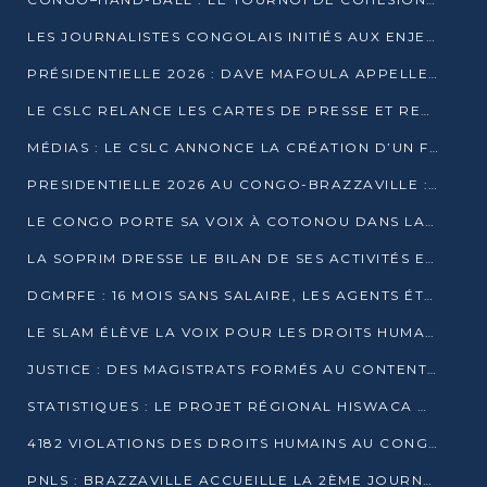
LES JOURNALISTES CONGOLAIS INITIÉS AUX ENJEUX DE L’ÉCONOMIE BLEUE
PRÉSIDENTIELLE 2026 : DAVE MAFOULA APPELLE LES CONGOLAIS À UN « NOUVEAU DÉPART »
LE CSLC RELANCE LES CARTES DE PRESSE ET RECONNAÎT OFFICIELLEMENT LES MÉDIAS EN LIGNE
MÉDIAS : LE CSLC ANNONCE LA CRÉATION D’UN FONDS D’APPUI À LA PRESSE
PRESIDENTIELLE 2026 AU CONGO-BRAZZAVILLE : UN CASTING ÉLARGI
LE CONGO PORTE SA VOIX À COTONOU DANS LA LUTTE CONTRE LA TUBERCULOSE
LA SOPRIM DRESSE LE BILAN DE SES ACTIVITÉS ET FIXE DE NOUVELLES PRIORITÉS
DGMRFE : 16 MOIS SANS SALAIRE, LES AGENTS ÉTOUFFENT DANS LE SILENCE
LE SLAM ÉLÈVE LA VOIX POUR LES DROITS HUMAINS À BRAZZAVILLE
JUSTICE : DES MAGISTRATS FORMÉS AU CONTENTIEUX DE LA PROPRIÉTÉ INTELLECTUELLE
STATISTIQUES : LE PROJET RÉGIONAL HISWACA OFFICIELLEMENT LANCÉ AU CONGO
4182 VIOLATIONS DES DROITS HUMAINS AU CONGO EN 2025 SELON LE CAD
PNLS : BRAZZAVILLE ACCUEILLE LA 2ÈME JOURNÉE SCIENTIFIQUE SUR LE VIH/SIDA