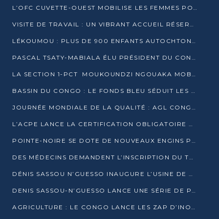
L’OFC CUVETTE-OUEST MOBILISE LES FEMMES POUR ACCUEILLIR LE PRÉSIDENT DE LA RÉPUBLIQUE
VISITE DE TRAVAIL : UN VIBRANT ACCUEIL RÉSERVÉ À DENIS SASSOU-N’GUESSO PAR L’ASSOCIATION « LES AMIS DE WOMO »
LÉKOUMOU : PLUS DE 900 ENFANTS AUTOCHTONES REÇOIVENT DES KITS SCOLAIRES GRÂCE À L’ESPACE OPOKO
PASCAL TSATY-MABIALA ÉLU PRÉSIDENT DU CONSEIL NATIONAL DE L’UPADS
LA SECTION 1-PCT MOUKOUNDZI NGOUAKA MOBILISE 100 000 FCFA POUR LE 6ᵉ CONGRÈS DU PARTI
BASSIN DU CONGO : LE FONDS BLEU SÉDUIT LES BAILLEURS À BELÉM
JOURNÉE MONDIALE DE LA QUALITÉ : AGL CONGO FORME ET SENSIBILISE LES JEUNES TALENTS
L’ACPE LANCE LA CERTIFICATION OBLIGATOIRE DES CONTRATS DE TRAVAIL DES TRANSPORTEURS
POINTE-NOIRE SE DOTE DE NOUVEAUX ENGINS POUR L’ASSAINISSEMENT ET L’ENTRETIEN ROUTIER
DES MÉDECINS DEMANDENT L’INSCRIPTION DU TRAITEMENT DU PIED-BOT DANS LES CURSUS UNIVERSITAIRES
DÉNIS SASSOU N’GUESSO INAUGURE L’USINE DE VALORISATION DU GAZ ASSOCIÉ
DENIS SASSOU-N’GUESSO LANCE UNE SÉRIE DE PROJETS DANS LE KOUILOU
AGRICULTURE : LE CONGO LANCE LES ZAP D’INONI ET YONO