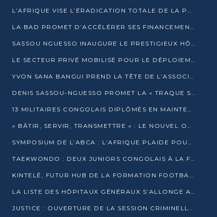
L’AFRIQUE VISE L’ÉRADICATION TOTALE DE LA POLIOMYÉLITE D’ICI 2026
LA BAD PROMET D’ACCÉLÉRER SES FINANCEMENTS AVEC LE MINISTÈRE DE L’ASSAINISSEMENT
SASSOU NGUESSO INAUGURE LE PRESTIGIEUX HÔTEL KEMPINSKI BRAZZAVILLE
LE SECTEUR PRIVÉ MOBILISÉ POUR LE DÉPLOIEMENT DE 19 MINI-CENTRALES SOLAIRES
YVON SANA BANGUI PREND LA TÊTE DE L’ASSOCIATION DES BANQUES CENTRALES AFRICAINES
DENIS SASSOU-NGUESSO PROMET LA « TRAQUE SANS RELÂCHE » DU GRAND BANDITISME
13 MILITAIRES CONGOLAIS DIPLÔMÉS EN MAINTENANCE INDUSTRIELLE APRÈS TROIS ANS DE FORMATION À L’UNIVERSITÉ MARIEN-NGOUABI
« BÂTIR, SERVIR, TRANSMETTRE » : LE NOUVEL OUVRAGE QUI INTERPELLE LES COLLECTIVITÉS
SYMPOSIUM DE L’ABCA : L’AFRIQUE PLAIDE POUR UN FINANCEMENT CLIMATIQUE ÉQUITABLE
TAEKWONDO : DEUX JUNIORS CONGOLAIS À LA FINALE D’OPEN SYRIES 2025 À ABIDJAN
KINTELÉ, FUTUR HUB DE LA FORMATION FOOTBALLISTIQUE AFRICAINE ?
LA LISTE DES HÔPITAUX GÉNÉRAUX S’ALLONGE AU CONGO
JUSTICE : OUVERTURE DE LA SESSION CRIMINELLE À BRAZZAVILLE AVEC 52 DOSSIERS AU RÔLE