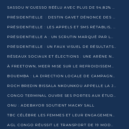
SASSOU N’GUESSO RÉÉLU AVEC PLUS DE 94,82% DES VOIX
PRÉSIDENTIELLE : DESTIN GAVET DÉNONCE DES IRRÉGULARITÉS ET REVENDIQUE LA VICTOIRE
PRÉSIDENTIELLE : LES APPELS ET SMS RÉTABLIS, INTERNET RESTE BLOQUÉ
PRÉSIDENTIELLE A : UN SCRUTIN MARQUÉ PAR LA COUPURE D’INTERNET ET UNE AFFLUENCE TIMIDE À BRAZZAVILLE
PRÉSIDENTIELLE : UN FAUX VISUEL DE RÉSULTATS CIRCULE
RÉSEAUX SOCIAUX ET ÉLECTIONS : UNE ARÈNE NUMÉRIQUE EN PLEINE MUTATION AU CONGO
À FREETOWN, MEER MISE SUR LE REFROIDISSEMENT PASSIF FACE À LA CHALEUR EXTRÊME
BOUEMBA : LA DIRECTION LOCALE DE CAMPAGNE DE DENIS SASSOU N’GUESSO MULTIPLIE LES ACTIVITÉS DE MOBILISATION
ROCH BREDIN BISSALA NKOUNKOU APPELLE LA JEUNESSE DE GOMA TSÉ-TSÉ À UN VOTE MASSIF POUR DENIS SASSOU NGUESSO
CONGO TERMINAL OUVRE SES PORTES AUX ÉTUDIANTS EN TRANSPORT ET LOGISTIQUE
ONU : ADEBAYOR SOUTIENT MACKY SALL
TBC CÉLÈBRE LES FEMMES ET LEUR ENGAGEMENT À L’OCCASION DU 8 MARS
AGL CONGO RÉUSSIT LE TRANSPORT DE 19 MODULES HORS GABARIT ENTRE POINTE-NOIRE ET BRAZZAVILLE