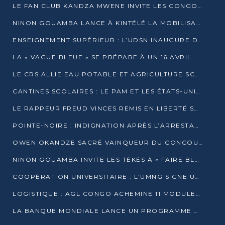
LE FAN CLUB KANDZA MWENE INVITE LES CONGOLAIS À UNE FORTE AFFLUENCE AU STADE DE KINTÉLÉ
NINON GOUAMBA LANCE À KINTÉLÉ LA MOBILISATION POUR L’INVESTITURE DR DSN
ENSEIGNEMENT SUPÉRIEUR : L’UDSN INAUGURE DES LABORATOIRES POUR BOOSTER LA FORMATION PRATIQUE
LA « VAGUE BLEUE » SE PRÉPARE À UN 16 AVRIL HISTORIQUE
LE CRS ALLIE EAU POTABLE ET AGRICULTURE SCOLAIRE AU CŒUR DE LA TRANSFORMATION DES ÉCOLES RURALES
CANTINES SCOLAIRES : LE PAM ET LES ÉTATS-UNIS AU CONTACT DES ÉCOLIERS DE KINKALA
LE RAPPEUR FREUD VINCES REMIS EN LIBERTÉ SOUS PRESSION MÉDIATIQUE
POINTE-NOIRE : INDIGNATION APRÈS L’ARRESTATION DU RAPPEUR FREUD VINCES
OWEN OKANDZE SACRÉ VAINQUEUR DU CONCOURS SLAM POUR LA VIE
NINON GOUAMBA INVITE LES TÉKÉS À « FAIRE BLOC » POUR PESER DANS LE DÉBAT NATIONAL
COOPÉRATION UNIVERSITAIRE : L’UMNG SIGNE UN ACCORD STRATÉGIQUE AVEC L’UNIVERSITÉ HAINAN EN CHINE
LOGISTIQUE : AGL CONGO ACHEMINE 11 MODULES GÉANTS JUSQU’À BRAZZAVILLE
LA BANQUE MONDIALE LANCE UN PROGRAMME DE 394 MILLIONS DE DOLLARS POUR LE BASSIN DU CONGO