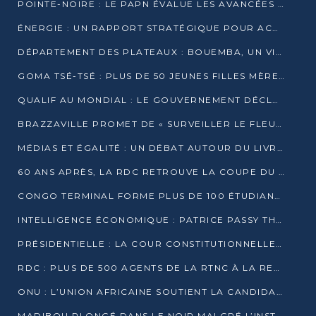
POINTE-NOIRE : LE PAPN ÉVALUE LES AVANCÉES DU MÔLE EST
ÉNERGIE : UN RAPPORT STRATÉGIQUE POUR ACCÉLÉRER LA TRANSITION AU CONGO
DÉPARTEMENT DES PLATEAUX : BOUEMBA, UN VIVIER ÉCONOMIQUE PRÊT À EXPLOSER
GOMA TSÉ-TSÉ : PLUS DE 50 JEUNES FILLES MÈRES SENSIBILISÉES À LA SANTÉ SEXUELLE
QUALIF AU MONDIAL : LE GOUVERNEMENT DÉCLARE LA JOURNÉE DU 1ER AVRIL 2026 CHÔMÉE ET PAYÉE
BRAZZAVILLE PROMET DE « SURVEILLER LE FLEUVE » APRÈS LA QUALIFICATION DE LA RDC AU MONDIAL
MÉDIAS ET ÉGALITÉ : UN DÉBAT AUTOUR DU LIVRE « CES FEMMES QUI REPRENNENT LE POUVOIR SUR LEUR VIE »
60 ANS APRÈS, LA RDC RETROUVE LA COUPE DU MONDE
CONGO TERMINAL FORME PLUS DE 100 ÉTUDIANTS AUX TECHNIQUES D’EMBAUCHE
INTELLIGENCE ÉCONOMIQUE : PATRICE PASSY THÉORISE UNE STRATÉGIE ADAPTÉE AUX CONTEXTES FRAGMENTÉS
PRÉSIDENTIELLE : LA COUR CONSTITUTIONNELLE CONFIRME LA VICTOIRE DE SASSOU NGUESSO AVEC 94,90 % DES SUFFRAGES
RDC : PLUS DE 500 AGENTS DE LA RTNC À LA RETRAITE, UNE PAGE SE TOURNE
ONU : L’UNION AFRICAINE SOUTIENT LA CANDIDATURE DE MACKY SALL
MADIBOU PLONGÉ DANS LE NOIR MALGRÉ L’INSTALLATION D’UN NOUVEAU TRANSFORMATEUR