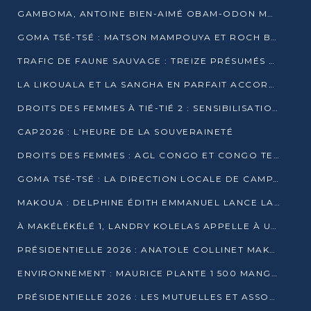
GAMBOMA, ANTOINE BIEN-AIMÉ OBAM-ODON MOBILISE LES 32 148 ÉLECTEURS EN FAVEUR DE DENIS SASSOU NGUESSO
GOMA TSÉ-TSÉ : MATSON MAMPOUYA ET ROCH BREDIN BISSALA NKOUNKOU EN CAMPAGNE DE PROXIMITÉ
TRAFIC DE FAUNE SAUVAGE : TREIZE PRÉSUMÉS TRAFIQUANTS INTERPELLÉS AU CONGO EN 2025
LA LIKOUALA ET LA SANGHA EN PARFAIT ACCORD AVEC LE PROJET DE SOCIÉTÉ DU CANDIDAT DENIS SASSOU-N’GUESSO
DROITS DES FEMMES À TIÉ-TIÉ 2 : SENSIBILISATION ET PÉDAGOGIE SUR LE DROIT DE VOTE
CAP2026 : L’HEURE DE LA SOUVERAINETÉ
DROITS DES FEMMES : AGL CONGO ET CONGO TERMINAL METTENT EN AVANT LE LEADERSHIP FÉMININ
GOMA TSÉ-TSÉ : LA DIRECTION LOCALE DE CAMPAGNE INTENSIFIE LA SENSIBILISATION DANS LES VILLAGES
MAKOUA : DELPHINE ÉDITH EMMANUEL LANCE LA CAMPAGNE POUR DENIS SASSOU-N’GUESSO
À MAKÉLÉKÉLÉ 1, LANDRY KOLELAS APPELLE À UNE MOBILISATION MASSIVE EN FAVEUR DE DENIS SASSOU-N’GUESSO
PRÉSIDENTIELLE 2026 : ANATOLE COLLINET MAKOSSO DÉFEND LE PROJET DE SOCIÉTÉ DE DENIS SASSOU NGUESSO
ENVIRONNEMENT : MAURICE PLANTE 1 500 MANGROVES POUR HONORER WANGARI MAATHAI
PRÉSIDENTIELLE 2026 : LES MUTUELLES ET ASSOCIATIONS S’IMPLIQUENT DANS LA CAMPAGNE ÉLECTORALE À TIÉ-TIÉ 2 (POINTE-NOIRE)