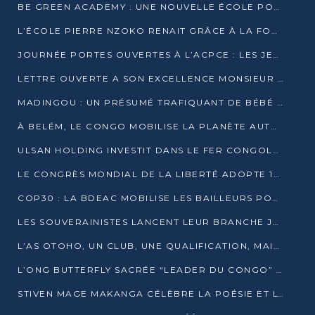
BE GREEN ACADEMY : UNE NOUVELLE ÉCOLE POUR LES MÉTIERS DE L’ÉCOLOGIE À POINTE-NOIRE
L’ÉCOLE PIERRE NZOKO RENAIT GRÂCE À LA FONDATION MUCODEC
JOURNÉE PORTES OUVERTES À L’ACPCE : LES JEUNES EN IMMERSION DANS L’ENTREPRISE
LETTRE OUVERTE A SON EXCELLENCE MONSIEUR DENIS SASSOU NGUESSO, PRESIDENT DE LAREPUBLIQUE DU CONGO
MADINGOU : UN PRÉSUMÉ TRAFIQUANT DE BÉBÉ CHIMPANZÉ FIXÉ SUR SON SORT LE 20 NOVEMBRE
À BELÉM, LE CONGO MOBILISE LA PLANÈTE AUTOUR DU FONDS BLEU POUR LE BASSIN DU CONGO
ULSAN HOLDING INVESTIT DANS LE FER CONGOLAIS
LE CONGRÈS MONDIAL DE LA LIBERTÉ ADOPTE 14 RÉSOLUTIONS HISTORIQUES
COP30 : LA BDEAC MOBILISE LES BAILLEURS POUR LE FONDS BLEU DU BASSIN DU CONGO
LES SOUVERAINISTES LANCENT LEUR BRANCHE JEUNE À BRAZZAVILLE
L’AS OTOHO, UN CLUB, UNE QUALIFICATION, MAIS ENCORE DES DOUTES
L’ONG BUTTERFLY SACRÉE “LEADER DU CONGO” AU PRIX D’EXCELLENCE 2025
STIVEN MAGE MAKANGA CÉLÈBRE LA POÉSIE ET L’HUMAIN AVEC SON RECUEIL “HECTARE”