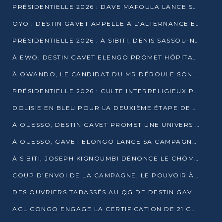
PRÉSIDENTIELLE 2026 : DAVE MAFOULA LANCE SA « VAGUE DU NOUVEAU DÉPART » À IMPFONDO
OYO : DESTIN GAVET APPELLE À L’ALTERNANCE ET À LA RESPONSABILITÉ DE LA JEUNESSE
PRÉSIDENTIELLE 2026 : À SIBITI, DENIS SASSOU-N’GUESSO PARIE SUR LES RESSOURCES DE LA LEKOUMOU
À EWO, DESTIN GAVET ELENGO PROMET HÔPITAL, CHEMIN DE FER ET AUDIT DES FINANCES PUBLIQUES
À OWANDO, LE CANDIDAT DU MR DÉROULE SON PROGRAMME DE “CHANGEMENT”
PRÉSIDENTIELLE 2026 : CULTE INTERRELIGIEUX POUR LA PAIX À OUENZÉ
DOLISIE EN BLEU POUR LA DEUXIÈME ÉTAPE DE CAMPAGNE DE DSN
À OUESSO, DESTIN GAVET PROMET UNE UNIVERSITÉ POUR LA SANGHA
À OUESSO, GAVET ELONGO LANCE SA CAMPAGNE SOUS LE SIGNE DU RENOUVEAU
À SIBITI, JOSEPH KIGNOUMBI DÉNONCE LE CHÔMAGE ET LES DÉFAILLANCES DE L’ÉTAT
COUP D’ENVOI DE LA CAMPAGNE, LE POUVOIR À POINTE-NOIRE, L’OPPOSITION À OUESSO ET SIBITI
DES OUVRIERS TABASSÉS AU QG DE DESTIN GAVET À 24 HEURES DE L’OUVERTURE DE LA CAMPAGNE
AGL CONGO ENGAGE LA CERTIFICATION DE 21 GRUTIERS AUX NORMES INTERNATIONALES