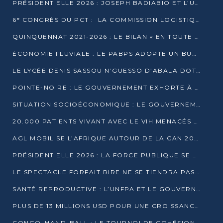
PRÉSIDENTIELLE 2026 : JOSEPH BADIABIO ET L’UDH-YUKI JOUENT LA PRUDENCE
6ᵉ CONGRÈS DU PCT : LA COMMISSION LOGISTIQUE ASSURE LA DISTRIBUTION DES KITS
QUINQUENNAT 2021-2026 : LE BILAN « EN TOUTE TRANSPARENCE » PRÉSENTÉ À LA PRESSE
ÉCONOMIE FLUVIALE : LE PABPS ADOPTE UN BUDGET 2026 DE PLUS DE 2,7 MILLIARDS FCFA
LE LYCÉE DENIS SASSOU N’GUESSO D’ABALA DOTÉ D’UNE SALLE MULTIMÉDIA
POINTE-NOIRE : LE GOUVERNEMENT EXHORTE À UN USAGE RESPONSABLE DU NOUVEAU MATÉRIEL MUNICIPAL
SITUATION SOCIOÉCONOMIQUE : LE GOUVERNEMENT INTERPELLÉ DEVANT LE SÉNAT
20.000 PATIENTS VIVANT AVEC LE VIH MENACÉS D’ARRÊT DE TRAITEMENT
AGL MOBILISE L’AFRIQUE AUTOUR DE LA CAN 2025
PRÉSIDENTIELLE 2026 : LA FORCE PUBLIQUE SE PRÉPARE À SÉCURISER LE SCRUTIN
LE SPECTACLE FORFAIT RIRE NE SE TIENDRA PAS LE 1ER JANVIER
SANTÉ REPRODUCTIVE : L’UNFPA ET LE GOUVERNEMENT AFFINENT LES PRIORITÉS DE 2026
PLUS DE 13 MILLIONS USD POUR UNE CROISSANCE VERTE ET SOUVERAINE
CONGO–HAND-BALL : LE TOURNOI DE COHÉSION ET DE FRATERNITÉ ALLUME SES LAMPIONS À BRAZZAVILLE