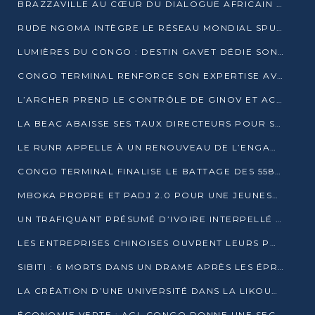
BRAZZAVILLE AU CŒUR DU DIALOGUE AFRICAIN SUR LES OBJECTIFS DE DÉVELOPPEMENT DURABLE
RUDE NGOMA INTÈGRE LE RÉSEAU MONDIAL SPUTNIK PRO APRÈS UNE FORMATION À MOSCOU
LUMIÈRES DU CONGO : DESTIN GAVET DÉDIE SON PRIX À L’UNITÉ NATIONALE ET À LA JEUNESSE
CONGO TERMINAL RENFORCE SON EXPERTISE AVEC NEUF NOUVEAUX FORMATEURS EN ENGINS PORTUAIRES
L’ARCHER PREND LE CONTRÔLE DE GINOV ET ACCÉLÈRE SON VIRAGE NUMÉRIQUE
LA BEAC ABAISSE SES TAUX DIRECTEURS POUR SOUTENIR LA CROISSANCE EN ZONE CEMAC
LE RUNR APPELLE À UN RENOUVEAU DE L’ENGAGEMENT MILITANT
CONGO TERMINAL FINALISE LE BATTAGE DES 558 PIEUX DU FUTUR QUAI DU MÔLE EST
MBOKA PROPRE ET PADJ 2.0 POUR UNE JEUNESSE PLUS AUTONOME
UN TRAFIQUANT PRÉSUMÉ D’IVOIRE INTERPELLÉ À DOLISIE
LES ENTREPRISES CHINOISES OUVRENT LEURS PORTES AUX JEUNES DIPLÔMÉS
SIBITI : 6 MORTS DANS UN DRAME APRÈS LES ÉPREUVES DU BEPC
LA CRÉATION D’UNE UNIVERSITÉ DANS LA LIKOUALA AU CŒUR D’UNE RÉFLEXION NATIONALE
ÉCONOMIE VERTE : AGL CONGO DONNE UNE SECONDE VIE À SES DÉCHETS INDUSTRIELS