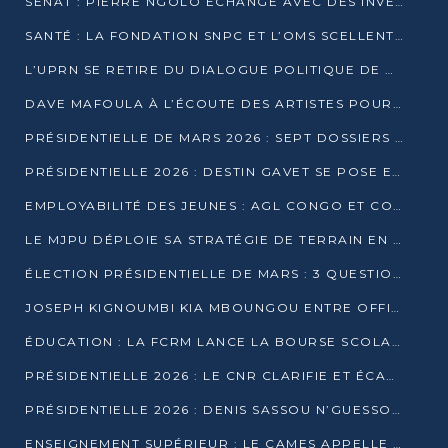
SÉNAT : PIERRE NGOLO ÉCHANGE AVEC DES INVESTISSEURS DU NUMÉRIQUE
SANTÉ : LA FONDATION SNPC ET L’OMS SCELLENT UN PARTENARIAT STRATÉGIQUE DE TROIS ANS
L’UPRN SE RETIRE DU DIALOGUE POLITIQUE DE DJAMBALA : TENSIONS DANS LE PRÉ-ÉLECTORAL CONGOLAIS
DAVE MAFOULA À L’ÉCOUTE DES ARTISTES POUR REDÉFINIR SA POLITIQUE CULTURELLE
PRÉSIDENTIELLE DE MARS 2026 : SEPT DOSSIERS DE CANDIDATURE ENREGISTRÉS À LA CLÔTURE DES DÉPÔTS
PRÉSIDENTIELLE 2026 : DESTIN GAVET SE POSE EN CANDIDAT DU « RAS-LE-BOL »
EMPLOYABILITÉ DES JEUNES : AGL CONGO ET CONGO TERMINAL S’ALLIENT À UCAC-ICAM
LE MJPU DÉPLOIE SA STRATÉGIE DE TERRAIN EN FAVEUR DE DSN
ÉLECTION PRÉSIDENTIELLE DE MARS : 3 QUESTIONS À UN EXPERT CONGOLAIS DE LA CYBERSÉCURITÉ
JOSEPH KIGNOUMBI KIA MBOUNGOU ENTRE OFFICIELLEMENT EN COURSE POUR LA PRÉSIDENTIELLE
ÉDUCATION : LA FCRM LANCE LA BOURSE SCOLAIRE FRANCINE-NTOUMI POUR PROMOUVOIR LES FILIÈRES SCIENTIFIQUES
PRÉSIDENTIELLE 2026 : LE CNR CLARIFIE ET ÉCARTE LA CANDIDATURE DU PASTEUR NTUMI
PRÉSIDENTIELLE 2026 : DENIS SASSOU N’GUESSO ANNONCE OFFICIELLEMENT SA CANDIDATURE
ENSEIGNEMENT SUPÉRIEUR : LE CAMES APPELLE À UNE UNIVERSITÉ AFRICAINE AXÉE SUR L’EMPLOYABILITÉ