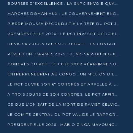
BOURSES D’EXCELLENCE : LA SNPC ENVOIE QUATRE NOUVEAUX TALENTS CONGOLAIS SE FORMER À BAKOU
MARCHÉS DOMANIAUX : LE GOUVERNEMENT ENGAGE LA STRUCTURATION DES TAXES D’ASSAINISSEMENT
PIERRE MOUSSA RECONDUIT À LA TÊTE DU PCT JUSQU’EN 2031
PRÉSIDENTIELLE 2026 : LE PCT INVESTIT OFFICIELLEMENT DENIS SASSOU NGUESSO
DENIS SASSOU-N’GUESSO EXHORTE LES CONGOLAIS À L’UNITÉ ET AU FAIR-PLAY DÉMOCRATIQUE EN 2026
RÉVEILLON D’ARMES 2025 : DENIS SASSOU-N’GUESSO GARANTIT DES ÉLECTIONS 2026 PAISIBLES ET SÉCURISÉES
CONGRÈS DU PCT : LE CLUB 2002 RÉAFFIRME SON SOUTIEN À DENIS SASSOU-N’GUESSO POUR 2026
ENTREPRENEURIAT AU CONGO : UN MILLION D’EUROS POUR FINANCER LES STARTUPS DÈS 2026
LE PCT OUVRE SON 6ᵉ CONGRÈS ET APPELLE À LA CANDIDATURE DE DENIS SASSOU NGUESSO
À TROIS JOURS DE SON CONGRÈS, LE PCT AFFIRME AVOIR ATTEINT TOUS SES OBJECTIFS
CE QUE L’ON SAIT DE LA MORT DE RAVIET CELVIC N’TSIANTSIE
LE COMITÉ CENTRAL DU PCT VALIDE LE RAPPORT DU CONGRÈS ET SOUTIENT DENIS SASSOU N’GUESSO
PRÉSIDENTIELLE 2026 : MABIO ZINGA MAVOUNGOU DÉCLARE SA CANDIDATURE ET CHARGE LE BILAN DU PCT