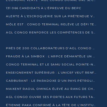
131 066 CANDIDATS À L’ÉPREUVE DU BEPC
ALERTE À L’ESCROQUERIE SUR LA PRÉTENDUE VENTE DE PARCELLES AFAT
MÔLE EST : CONGO TERMINAL RELÈVE LE DÉFI TECHNIQUE DES SABLES BITUMINEUX
AGL CONGO RENFORCE LES COMPÉTENCES DE SES ÉQUIPES AVEC LA CERTIFICATION CACES® R483
PRÈS DE 200 COLLABORATEURS D’AGL CONGO EN FORMATION JUSQU’EN JUILLET
FRAUDE À LA SIMBOX : L’ARPCE DÉMANTÈLE UN RÉSEAU UTILISANT DES CARTES SIM OUGANDAISES
CONGO TERMINAL ET LE SAMU SOCIAL POINTE-NOIRE RENOUVELLENT LEUR PARTENARIAT EN FAVEUR DES JEUNES VULNÉRABLES
ENSEIGNEMENT SUPÉRIEUR : L’UNICEF VEUT RENFORCER LA RECHERCHE SUR LES QUESTIONS DE L’ENFANCE
CARBURANT : LE PARADOXE D’UN PAYS PÉTROLIER CONFRONTÉ À DES PÉNURIES RÉCURRENTES
MAIXENT RAOUL OMINGA ÉLEVÉ AU RANG DE CHEVALIER DE L’ORDRE DE L’AMITIÉ ENTRE LA RUSSIE ET LE CONGO
AGL CONGO OUVRE SES PORTES AUX FUTURS TALENTS DE LA LOGISTIQUE
ÉTIENNE PAKA CONFIRMÉ À LA TÊTE DE L’INSTITUT GÉOGRAPHIQUE NATIONAL