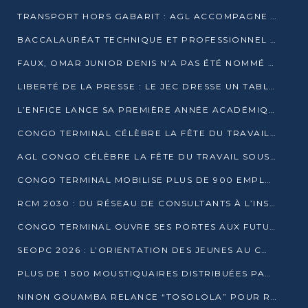
TRANSPORT HORS GABARIT : AGL ACCOMPAGNE LE DÉVELOPPEMENT DU SECTEUR BRASSICOLE AU CONGO
BACCALAURÉAT TECHNIQUE ET PROFESSIONNEL : 16 352 CANDIDATS LANCÉS DANS LES ÉPREUVES D’EPS
FAUX, OMAR JUNIOR DENIS N’A PAS ÉTÉ NOMMÉ AIDE DE CAMP ADJOINT DE DENIS SASSOU NGUESSO
LIBERTÉ DE LA PRESSE : LE JEC DRESSE UN TABLEAU PRÉOCCUPANT AU CONGO
L’ENFICE LANCE SA PREMIÈRE ANNÉE ACADÉMIQUE AVEC 100 FUTURS ENSEIGNANTS
CONGO TERMINAL CÉLÈBRE LA FÊTE DU TRAVAIL AVEC SES COLLABORATEURS À POINTE-NOIRE
AGL CONGO CÉLÈBRE LA FÊTE DU TRAVAIL SOUS LE SIGNE DE LA COHÉSION
CONGO TERMINAL MOBILISE PLUS DE 900 EMPLOYÉS AUTOUR DE LA SÉCURITÉ AU TRAVAIL
RCM 2030 : DU RÉSEAU DE CONSULTANTS À L’INSTRUMENT DE PUISSANCE EN AFRIQUE FRANCOPHONE
CONGO TERMINAL OUVRE SES PORTES AUX FUTURS INGÉNIEURS AU FORUM DES MÉTIERS D’UCAC-ICAM
SEOPC 2026 : L’ORIENTATION DES JEUNES AU CŒUR DE LA DEUXIÈME ÉDITION
PLUS DE 1 500 MOUSTIQUAIRES DISTRIBUÉES PAR AGL ET CONGO TERMINAL DANS LA LUTTE CONTRE LE PALUDISME
NINON GOUAMBA RELANCE “TOSOLOLA” POUR RENFORCER LE DIALOGUE AVEC LES CITOYENS