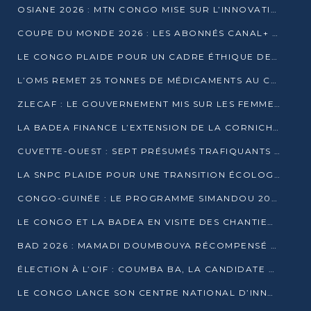
OSIANE 2026 : MTN CONGO MISE SUR L’INNOVATION POUR RELEVER LES DÉFIS AFRICAINS
COUPE DU MONDE 2026 : LES ABONNÉS CANAL+ AU CONGO DÉÇUS À QUELQUES JOURS DU COUP D’ENVOI
LE CONGO PLAIDE POUR UN CADRE ÉTHIQUE DE L’INTELLIGENCE ARTIFICIELLE À DAKAR
L’OMS REMET 25 TONNES DE MÉDICAMENTS AU CONGO POUR RENFORCER LA RIPOSTE AUX ÉPIDÉMIES
ZLECAF : LE GOUVERNEMENT MIS SUR LES FEMMES ENTREPRENEURES
LA BADEA FINANCE L’EXTENSION DE LA CORNICHE SUD DE BRAZZAVILLE
CUVETTE-OUEST : SEPT PRÉSUMÉS TRAFIQUANTS DE FAUNE INTERPELLÉS À EWO ET KELLÉ
LA SNPC PLAIDE POUR UNE TRANSITION ÉCOLOGIQUE PROGRESSIVE
CONGO-GUINÉE : LE PROGRAMME SIMANDOU 2040 AU CŒUR DES ÉCHANGES À LA BAD
LE CONGO ET LA BADEA EN VISITE DES CHANTIERS
BAD 2026 : MAMADI DOUMBOUYA RÉCOMPENSÉ PAR LE TROPHÉE BABACAR NDIAYE À BRAZZAVILLE
ÉLECTION À L’OIF : COUMBA BA, LA CANDIDATE DISCRÈTE QUI BOUSCULE LE JEU DIPLOMATIQUE
LE CONGO LANCE SON CENTRE NATIONAL D’INNOVATION