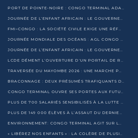
PORT DE POINTE-NOIRE : CONGO TERMINAL ADAPTE SON DRAGAGE AUX SABLES BITUMINEUX
JOURNÉE DE L’ENFANT AFRICAIN : LE GOUVERNEMENT RÉAFFIRME SON ENGAGEMENT POUR L’ACCÈS À L’EAU ET À L’ASSAINISSEMENT
FMI–CONGO : LA SOCIÉTÉ CIVILE EXIGE UNE RÉFORME DE LA FISCALITÉ PÉTROLIÈRE
JOURNÉE MONDIALE DES OCÉANS : AGL CONGO MOBILISE SES COLLABORATEURS POUR LA PRÉSERVATION DE LA BIODIVERSITÉ MARINE
JOURNÉE DE L’ENFANT AFRICAIN : LE GOUVERNEMENT MOBILISÉ POUR L’HYGIÈNE DANS LES ORPHELINATS
LCDE DÉMENT L’OUVERTURE D’UN PORTAIL DE RECRUTEMENT ET APPELLE À LA VIGILANCE
TRAVERSÉE DU MAYOMBE 2026 : UNE MARCHE POUR SENSIBILISER ET DÉPISTER AU DIABÈTE
BRACONNAGE : DEUX PRÉSUMÉS TRAFIQUANTS D’HIPPOPOTAME ÉCROUÉS À BRAZZAVILLE
CONGO TERMINAL OUVRE SES PORTES AUX FUTURS INGÉNIEURS DE L’UCAC-ICAM
PLUS DE 700 SALARIÉS SENSIBILISÉS À LA LUTTE CONTRE LA TUBERCULOSE À CONGO TERMINAL
PLUS DE 149 000 ÉLÈVES À L’ASSAUT DU DERNIER CEPE
ENVIRONNEMENT: CONGO TERMINAL AGIT SUR LE TERRAIN ET FORME LES PLUS JEUNES
« LIBÉREZ NOS ENFANTS » : LA COLÈRE DE PLUSIEURS MÈRES À BRAZZAVILLE CONTRE LA DGSP