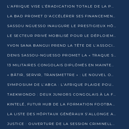
L’AFRIQUE VISE L’ÉRADICATION TOTALE DE LA POLIOMYÉLITE D’ICI 2026
LA BAD PROMET D’ACCÉLÉRER SES FINANCEMENTS AVEC LE MINISTÈRE DE L’ASSAINISSEMENT
SASSOU NGUESSO INAUGURE LE PRESTIGIEUX HÔTEL KEMPINSKI BRAZZAVILLE
LE SECTEUR PRIVÉ MOBILISÉ POUR LE DÉPLOIEMENT DE 19 MINI-CENTRALES SOLAIRES
YVON SANA BANGUI PREND LA TÊTE DE L’ASSOCIATION DES BANQUES CENTRALES AFRICAINES
DENIS SASSOU-NGUESSO PROMET LA « TRAQUE SANS RELÂCHE » DU GRAND BANDITISME
13 MILITAIRES CONGOLAIS DIPLÔMÉS EN MAINTENANCE INDUSTRIELLE APRÈS TROIS ANS DE FORMATION À L’UNIVERSITÉ MARIEN-NGOUABI
« BÂTIR, SERVIR, TRANSMETTRE » : LE NOUVEL OUVRAGE QUI INTERPELLE LES COLLECTIVITÉS
SYMPOSIUM DE L’ABCA : L’AFRIQUE PLAIDE POUR UN FINANCEMENT CLIMATIQUE ÉQUITABLE
TAEKWONDO : DEUX JUNIORS CONGOLAIS À LA FINALE D’OPEN SYRIES 2025 À ABIDJAN
KINTELÉ, FUTUR HUB DE LA FORMATION FOOTBALLISTIQUE AFRICAINE ?
LA LISTE DES HÔPITAUX GÉNÉRAUX S’ALLONGE AU CONGO
JUSTICE : OUVERTURE DE LA SESSION CRIMINELLE À BRAZZAVILLE AVEC 52 DOSSIERS AU RÔLE