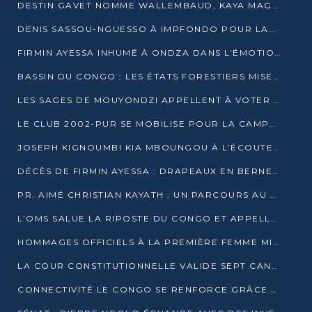
DESTIN GAVET NOMME WALLEMBAUD, KAYA MAGANE, BOUDZIKA ET MBOUSSA-ELLAH AUX COMMANDES DE SA CAMPAGNE
DENIS SASSOU-NGUESSO À IMPFONDO POUR LANCER LE CORRIDOR 13
FIRMIN AYESSA INHUMÉ À ONDZA DANS L’ÉMOTION ET LE RECUEILLEMENT
BASSIN DU CONGO : LES ÉTATS FORESTIERS MISENT SUR LES MARCHÉS CARBONE
LES SAGES DE MOUYONDZI APPELLENT À VOTER DENIS SASSOU-NGUESSO
LE CLUB 2002-PUR SE MOBILISE POUR LA CAMPAGNE
JOSEPH KIGNOUMBI KIA MBOUNGOU À L’ÉCOUTE DE TALANGAÏ
DÉCÈS DE FIRMIN AYESSA : DRAPEAUX EN BERNE LUNDI
PR. AIMÉ CHRISTIAN KAYATH : UN PARCOURS AU SERVICE DE LA RECHERCHE ET DE L’INNOVATION
L’OMS SALUE LA RIPOSTE DU CONGO ET APPELLE À DES RÉFORMES DURABLES
HOMMAGES OFFICIELS À LA PREMIÈRE FEMME MINISTRE DU CONGO
LA COUR CONSTITUTIONNELLE VALIDE SEPT CANDIDATURES POUR LA PRÉSIDENTIELLE
CONNECTIVITÉ LE CONGO SE RENFORCE GRÂCE AU CÂBLE 2AFRICA