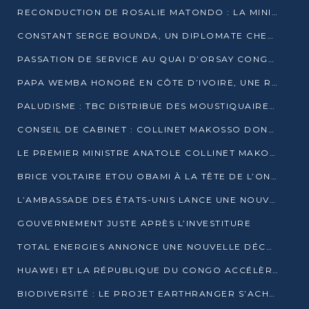
RECONDUCTION DE ROSALIE MATONDO : LA MINISTRE PROMET D’ACCÉLÉRER LE TRAITEMENT DES DOSSIERS ET DE RELEVER DE NOUVEAUX DÉFIS
CONSTANT SERGE BOUNDA, UN DIPLOMATE CHEVRONNÉ AUX COMMANDES DES AFFAIRES ÉTRANGÈRES
PASSATION DE SERVICE AU QUAI D’ORSAY CONGOLAIS : GAKOSSO PASSE LE FLAMBEAU À BOUNDA
PAPA WEMBA HONORÉ EN CÔTE D’IVOIRE, UNE RUE PORTE DÉSORMAIS SON NOM
PALUDISME : TBC DISTRIBUE DES MOUSTIQUAIRES DANS DEUX CSI DE BRAZZAVILLE
CONSEIL DE CABINET : COLLINET MAKOSSO DONNE SES DERNIÈRES ORIENTATIONS
LE PREMIER MINISTRE ANATOLE COLLINET MAKOSSO DÉMISSIONNE AVEC SON GOUVERNEMENT
BRICE VOLTAIRE ETOU OBAMI À LA TÊTE DE L’ONEC-C POUR TROIS ANS
L’AMBASSADE DES ÉTATS-UNIS LANCE UNE NOUVELLE COHORTE DU PROGRAMME ACCESS MICRO-SCHOLARSHIP
GOUVERNEMENT JUSTE APRÈS L’INVESTITURE
TOTAL ENERGIES ANNONCE UNE NOUVELLE DÉCOUVERTE D’HYDROCARBURES SUR LE PERMIS MOHO AU LARGE DU CONGO
HUAWEI ET LA RÉPUBLIQUE DU CONGO ACCÉLÈRENT LEUR PARTENARIAT
BIODIVERSITÉ : LE PROJET EARTHRANGER S’ACHÈVE, MAIS LES DÉFIS DEMEURENT