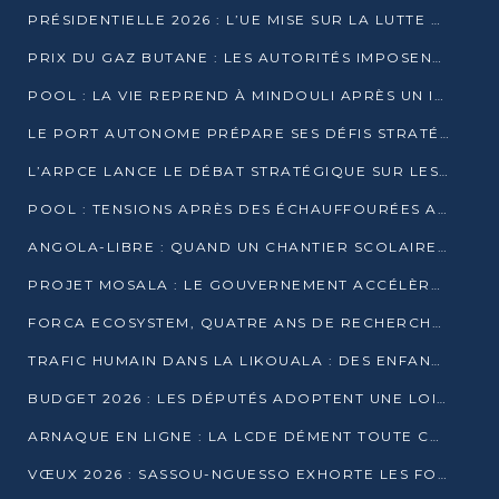
PRÉSIDENTIELLE 2026 : L’UE MISE SUR LA LUTTE CONTRE LA DÉSINFORMATION
PRIX DU GAZ BUTANE : LES AUTORITÉS IMPOSENT LE RESPECT DES PRIX RÉGLEMENTÉS
POOL : LA VIE REPREND À MINDOULI APRÈS UN INCIDENT ARMÉ SUR LA RN1
LE PORT AUTONOME PRÉPARE SES DÉFIS STRATÉGIQUES DE 2026
L’ARPCE LANCE LE DÉBAT STRATÉGIQUE SUR LES DONNÉES, L’IA ET LA FINANCE NUMÉRIQUE AU CONGO
POOL : TENSIONS APRÈS DES ÉCHAUFFOURÉES ARMÉES ENTRE DGSP ET EX-MILICIENS NINJA
ANGOLA-LIBRE : QUAND UN CHANTIER SCOLAIRE DEVIENT LE MIROIR D’UN CONGO EN MOUVEMENT
PROJET MOSALA : LE GOUVERNEMENT ACCÉLÈRE L’INSERTION DES JEUNES EN 2026
FORCA ECOSYSTEM, QUATRE ANS DE RECHERCHE DE TERRAIN AVANT UN LANCEMENT OFFICIEL EN 2026
TRAFIC HUMAIN DANS LA LIKOUALA : DES ENFANTS AUTOCHTONES RÉDUITS AU TRAVAIL FORCÉ
BUDGET 2026 : LES DÉPUTÉS ADOPTENT UNE LOI DES FINANCES DE PLUS DE 2500 MILLIARDS FCFA
ARNAQUE EN LIGNE : LA LCDE DÉMENT TOUTE CAMPAGNE DE RECRUTEMENT
VŒUX 2026 : SASSOU-NGUESSO EXHORTE LES FORCES VIVES À RENFORCER L’UNITÉ