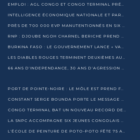
EMPLOI : AGL CONGO ET CONGO TERMINAL PRÉSÉLECTIONNENT PLUS DE 70 JEUNES À POINTE-NOIRE
INTELLIGENCE ÉCONOMIQUE NATIONALE ET PARTENARIATS INTERNATIONAUX : VERS UNE DOCTRINE SOUVERAINE DE SÉCURITÉ ÉCONOMIQUE
PRÈS DE 700 000 EVP MANUTENTIONNÉS EN SIX MOIS PAR CONGO TERMINAL
RNP : DJOUBE NGOH CHARNEL BERICHE PREND LES RÊNES DU PARTI
BURKINA FASO : LE GOUVERNEMENT LANCE « VACANCES UTILES 2026 » POUR FORMER LES ÉLÈVES À 15 MÉTIERS
LES DIABLES ROUGES TERMINENT DEUXIÈMES AU CHAMPIONNAT D’AFRIQUE ZONE 3
66 ANS D’INDEPENDANCE, 30 ANS D’AGRESSION RWAN DAISE : 4 PRESIDENCES, UN ECHEC COLLECTIF
PORT DE POINTE-NOIRE : LE MÔLE EST PREND FORME ET VISE LES GÉANTS DES MERS
CONSTANT SERGE BOUNDA PORTE LE MESSAGE DE COMPASSION DE DENIS SASSOU NGUESSO EN IRAN
CONGO TERMINAL BAT UN NOUVEAU RECORD DE PRODUCTIVITÉ AU PORT DE POINTE-NOIRE
LA SNPC ACCOMPAGNE SIX JEUNES CONGOLAIS AUX OLYMPIADES PANAFRICAINES DE MATHÉMATIQUES
L’ÉCOLE DE PEINTURE DE POTO-POTO FÊTE 75 ANS AU SERVICE DE L’ART CONGOLAIS