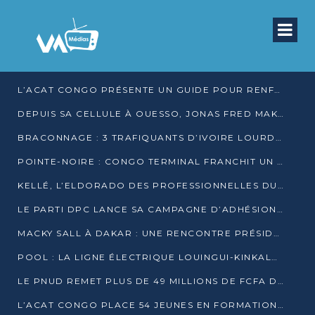
L’ACAT CONGO PRÉSENTE UN GUIDE POUR RENFORCER LES GARANTIES JUDICIAIRES EN GARDE À VUE
DEPUIS SA CELLULE À OUESSO, JONAS FRED MAKITA DÉNONCE CE QU’IL QUALIFIE DE DÉNI DE JUSTICE
BRACONNAGE : 3 TRAFIQUANTS D’IVOIRE LOURDEMENT CONDAMNÉS À DJAMBALA
POINTE-NOIRE : CONGO TERMINAL FRANCHIT UN CAP HISTORIQUE AVEC 99 MOUVEMENTS/HEURE
KELLÉ, L’ELDORADO DES PROFESSIONNELLES DU SEXE
LE PARTI DPC LANCE SA CAMPAGNE D’ADHÉSIONS ET VEUT STRUCTURER SA PRÉSENCE DANS LES 15 DÉPARTEMENTS
MACKY SALL À DAKAR : UNE RENCONTRE PRÉSIDENTIELLE QUI DIVISE L’OPINION SÉNÉGALAISE
POOL : LA LIGNE ÉLECTRIQUE LOUINGUI-KINKALA-BOKO MISE EN SERVICE
LE PNUD REMET PLUS DE 49 MILLIONS DE FCFA D’ÉQUIPEMENTS POUR ACCÉLÉRER LA NUMÉRISATION DU SYSTÈME DE SANTÉ
L’ACAT CONGO PLACE 54 JEUNES EN FORMATION PROFESSIONNELLE