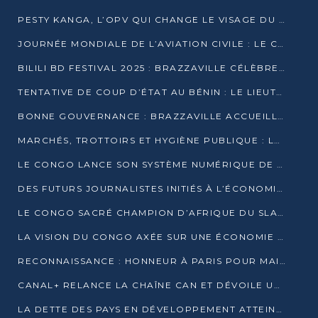
PESTY KANGA, L’OPV QUI CHANGE LE VISAGE DU REPORTAGE AU CONGO
JOURNÉE MONDIALE DE L’AVIATION CIVILE : LE CONGO MISE SUR L’INNOVATION ET LA SÉCURITÉ
BILILI BD FESTIVAL 2025 : BRAZZAVILLE CÉLÈBRE DIX ANS DE CRÉATION GRAPHIQUE AFRICAINE
TENTATIVE DE COUP D’ÉTAT AU BÉNIN : LE LIEUTENANT-COLONEL TIGRI S’AUTOPROCLAME CHEF D’UN COMITÉ MILITAIRE
BONNE GOUVERNANCE : BRAZZAVILLE ACCUEILLE LES PREMIÈRES JOURNÉES CONGOLAISES DE L’ÉVALUATION
MARCHÉS, TROTTOIRS ET HYGIÈNE PUBLIQUE : LE GOUVERNEMENT DURCIT LE TON
LE CONGO LANCE SON SYSTÈME NUMÉRIQUE DE VÉRIFICATION DU BOIS
DES FUTURS JOURNALISTES INITIÉS À L’ÉCONOMIE BLEUE DURABLE
LE CONGO SACRÉ CHAMPION D’AFRIQUE DU SLAM 2025
LA VISION DU CONGO AXÉE SUR UNE ÉCONOMIE BAS CARBONE AU RENDEZ-VOUS DE MONACO 2025
RECONNAISSANCE : HONNEUR À PARIS POUR MAIXENT RAOUL OMINGA
CANAL+ RELANCE LA CHAÎNE CAN ET DÉVOILE UNE OFFRE EXCEPTIONNELLE POUR DÉCEMBRE
LA DETTE DES PAYS EN DÉVELOPPEMENT ATTEINT UN SOMMET HISTORIQUE ENTRE 2022 ET 2024