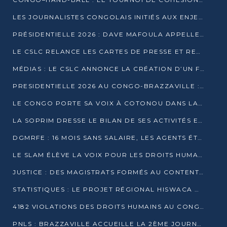
LES JOURNALISTES CONGOLAIS INITIÉS AUX ENJEUX DE L’ÉCONOMIE BLEUE
PRÉSIDENTIELLE 2026 : DAVE MAFOULA APPELLE LES CONGOLAIS À UN « NOUVEAU DÉPART »
LE CSLC RELANCE LES CARTES DE PRESSE ET RECONNAÎT OFFICIELLEMENT LES MÉDIAS EN LIGNE
MÉDIAS : LE CSLC ANNONCE LA CRÉATION D’UN FONDS D’APPUI À LA PRESSE
PRESIDENTIELLE 2026 AU CONGO-BRAZZAVILLE : UN CASTING ÉLARGI
LE CONGO PORTE SA VOIX À COTONOU DANS LA LUTTE CONTRE LA TUBERCULOSE
LA SOPRIM DRESSE LE BILAN DE SES ACTIVITÉS ET FIXE DE NOUVELLES PRIORITÉS
DGMRFE : 16 MOIS SANS SALAIRE, LES AGENTS ÉTOUFFENT DANS LE SILENCE
LE SLAM ÉLÈVE LA VOIX POUR LES DROITS HUMAINS À BRAZZAVILLE
JUSTICE : DES MAGISTRATS FORMÉS AU CONTENTIEUX DE LA PROPRIÉTÉ INTELLECTUELLE
STATISTIQUES : LE PROJET RÉGIONAL HISWACA OFFICIELLEMENT LANCÉ AU CONGO
4182 VIOLATIONS DES DROITS HUMAINS AU CONGO EN 2025 SELON LE CAD
PNLS : BRAZZAVILLE ACCUEILLE LA 2ÈME JOURNÉE SCIENTIFIQUE SUR LE VIH/SIDA