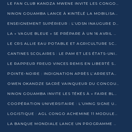
LE FAN CLUB KANDZA MWENE INVITE LES CONGOLAIS À UNE FORTE AFFLUENCE AU STADE DE KINTÉLÉ
NINON GOUAMBA LANCE À KINTÉLÉ LA MOBILISATION POUR L’INVESTITURE DR DSN
ENSEIGNEMENT SUPÉRIEUR : L’UDSN INAUGURE DES LABORATOIRES POUR BOOSTER LA FORMATION PRATIQUE
LA « VAGUE BLEUE » SE PRÉPARE À UN 16 AVRIL HISTORIQUE
LE CRS ALLIE EAU POTABLE ET AGRICULTURE SCOLAIRE AU CŒUR DE LA TRANSFORMATION DES ÉCOLES RURALES
CANTINES SCOLAIRES : LE PAM ET LES ÉTATS-UNIS AU CONTACT DES ÉCOLIERS DE KINKALA
LE RAPPEUR FREUD VINCES REMIS EN LIBERTÉ SOUS PRESSION MÉDIATIQUE
POINTE-NOIRE : INDIGNATION APRÈS L’ARRESTATION DU RAPPEUR FREUD VINCES
OWEN OKANDZE SACRÉ VAINQUEUR DU CONCOURS SLAM POUR LA VIE
NINON GOUAMBA INVITE LES TÉKÉS À « FAIRE BLOC » POUR PESER DANS LE DÉBAT NATIONAL
COOPÉRATION UNIVERSITAIRE : L’UMNG SIGNE UN ACCORD STRATÉGIQUE AVEC L’UNIVERSITÉ HAINAN EN CHINE
LOGISTIQUE : AGL CONGO ACHEMINE 11 MODULES GÉANTS JUSQU’À BRAZZAVILLE
LA BANQUE MONDIALE LANCE UN PROGRAMME DE 394 MILLIONS DE DOLLARS POUR LE BASSIN DU CONGO