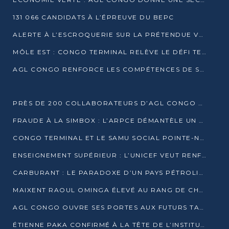
131 066 CANDIDATS À L’ÉPREUVE DU BEPC
ALERTE À L’ESCROQUERIE SUR LA PRÉTENDUE VENTE DE PARCELLES AFAT
MÔLE EST : CONGO TERMINAL RELÈVE LE DÉFI TECHNIQUE DES SABLES BITUMINEUX
AGL CONGO RENFORCE LES COMPÉTENCES DE SES ÉQUIPES AVEC LA CERTIFICATION CACES® R483
PRÈS DE 200 COLLABORATEURS D’AGL CONGO EN FORMATION JUSQU’EN JUILLET
FRAUDE À LA SIMBOX : L’ARPCE DÉMANTÈLE UN RÉSEAU UTILISANT DES CARTES SIM OUGANDAISES
CONGO TERMINAL ET LE SAMU SOCIAL POINTE-NOIRE RENOUVELLENT LEUR PARTENARIAT EN FAVEUR DES JEUNES VULNÉRABLES
ENSEIGNEMENT SUPÉRIEUR : L’UNICEF VEUT RENFORCER LA RECHERCHE SUR LES QUESTIONS DE L’ENFANCE
CARBURANT : LE PARADOXE D’UN PAYS PÉTROLIER CONFRONTÉ À DES PÉNURIES RÉCURRENTES
MAIXENT RAOUL OMINGA ÉLEVÉ AU RANG DE CHEVALIER DE L’ORDRE DE L’AMITIÉ ENTRE LA RUSSIE ET LE CONGO
AGL CONGO OUVRE SES PORTES AUX FUTURS TALENTS DE LA LOGISTIQUE
ÉTIENNE PAKA CONFIRMÉ À LA TÊTE DE L’INSTITUT GÉOGRAPHIQUE NATIONAL