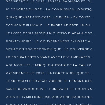
PRÉSIDENTIELLE 2026 : JOSEPH BADIABIO ET L’UDH-YUKI JOUENT LA PRUDENCE
6ᵉ CONGRÈS DU PCT : LA COMMISSION LOGISTIQUE ASSURE LA DISTRIBUTION DES KITS
QUINQUENNAT 2021-2026 : LE BILAN « EN TOUTE TRANSPARENCE » PRÉSENTÉ À LA PRESSE
ÉCONOMIE FLUVIALE : LE PABPS ADOPTE UN BUDGET 2026 DE PLUS DE 2,7 MILLIARDS FCFA
LE LYCÉE DENIS SASSOU N’GUESSO D’ABALA DOTÉ D’UNE SALLE MULTIMÉDIA
POINTE-NOIRE : LE GOUVERNEMENT EXHORTE À UN USAGE RESPONSABLE DU NOUVEAU MATÉRIEL MUNICIPAL
SITUATION SOCIOÉCONOMIQUE : LE GOUVERNEMENT INTERPELLÉ DEVANT LE SÉNAT
20.000 PATIENTS VIVANT AVEC LE VIH MENACÉS D’ARRÊT DE TRAITEMENT
AGL MOBILISE L’AFRIQUE AUTOUR DE LA CAN 2025
PRÉSIDENTIELLE 2026 : LA FORCE PUBLIQUE SE PRÉPARE À SÉCURISER LE SCRUTIN
LE SPECTACLE FORFAIT RIRE NE SE TIENDRA PAS LE 1ER JANVIER
SANTÉ REPRODUCTIVE : L’UNFPA ET LE GOUVERNEMENT AFFINENT LES PRIORITÉS DE 2026
PLUS DE 13 MILLIONS USD POUR UNE CROISSANCE VERTE ET SOUVERAINE
CONGO–HAND-BALL : LE TOURNOI DE COHÉSION ET DE FRATERNITÉ ALLUME SES LAMPIONS À BRAZZAVILLE