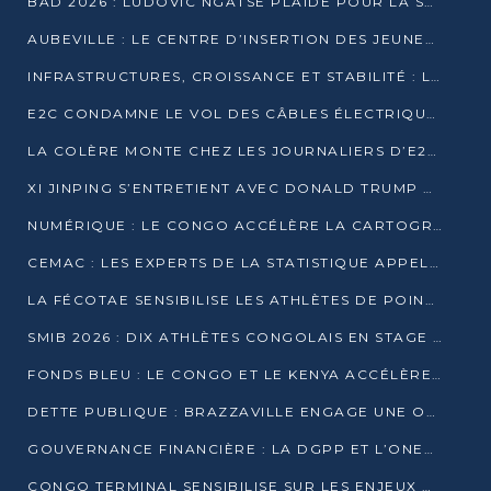
BAD 2026 : LUDOVIC NGATSÉ PLAIDE POUR LA SOUVERAINETÉ FINANCIÈRE AFRICAINE
AUBEVILLE : LE CENTRE D’INSERTION DES JEUNES PRÊT À OUVRIR SES PORTES
INFRASTRUCTURES, CROISSANCE ET STABILITÉ : LA GUINÉE AFFÛTE SES AMBITIONS
E2C CONDAMNE LE VOL DES CÂBLES ÉLECTRIQUES APRÈS UNE VIDÉO VIRALE
LA COLÈRE MONTE CHEZ LES JOURNALIERS D’E2C QUI DÉNONCENT 20 ANS DE PRÉCARITÉ
XI JINPING S’ENTRETIENT AVEC DONALD TRUMP À BEIJING
NUMÉRIQUE : LE CONGO ACCÉLÈRE LA CARTOGRAPHIE DE SES INFRASTRUCTURES DIGITALES
CEMAC : LES EXPERTS DE LA STATISTIQUE APPELLENT À RENFORCER LA SÉCURISATION DES DONNÉES
LA FÉCOTAE SENSIBILISE LES ATHLÈTES DE POINTE-NOIRE À L’HYGIÈNE ALIMENTA
SMIB 2026 : DIX ATHLÈTES CONGOLAIS EN STAGE AU KENYA
FONDS BLEU : LE CONGO ET LE KENYA ACCÉLÈRENT LA MOBILISATION DES FINANCEMENTS
DETTE PUBLIQUE : BRAZZAVILLE ENGAGE UNE OPÉRATION DE RACHAT DE 575 MILLIONS DE DOLLARS
GOUVERNANCE FINANCIÈRE : LA DGPP ET L’ONEC-C VERS UN PARTENARIAT POUR ASSAINIR LES ENTREPRISES PUBLIQUES
CONGO TERMINAL SENSIBILISE SUR LES ENJEUX DE LA SANTÉ MENTALE EN