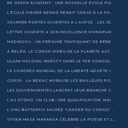
BE GREEN ACADEMY : UNE NOUVELLE ÉCOLE POUR LES MÉTIERS DE L’ÉCOLOGIE À POINTE-NOIRE
L’ÉCOLE PIERRE NZOKO RENAIT GRÂCE À LA FONDATION MUCODEC
JOURNÉE PORTES OUVERTES À L’ACPCE : LES JEUNES EN IMMERSION DANS L’ENTREPRISE
LETTRE OUVERTE A SON EXCELLENCE MONSIEUR DENIS SASSOU NGUESSO, PRESIDENT DE LAREPUBLIQUE DU CONGO
MADINGOU : UN PRÉSUMÉ TRAFIQUANT DE BÉBÉ CHIMPANZÉ FIXÉ SUR SON SORT LE 20 NOVEMBRE
À BELÉM, LE CONGO MOBILISE LA PLANÈTE AUTOUR DU FONDS BLEU POUR LE BASSIN DU CONGO
ULSAN HOLDING INVESTIT DANS LE FER CONGOLAIS
LE CONGRÈS MONDIAL DE LA LIBERTÉ ADOPTE 14 RÉSOLUTIONS HISTORIQUES
COP30 : LA BDEAC MOBILISE LES BAILLEURS POUR LE FONDS BLEU DU BASSIN DU CONGO
LES SOUVERAINISTES LANCENT LEUR BRANCHE JEUNE À BRAZZAVILLE
L’AS OTOHO, UN CLUB, UNE QUALIFICATION, MAIS ENCORE DES DOUTES
L’ONG BUTTERFLY SACRÉE “LEADER DU CONGO” AU PRIX D’EXCELLENCE 2025
STIVEN MAGE MAKANGA CÉLÈBRE LA POÉSIE ET L’HUMAIN AVEC SON RECUEIL “HECTARE”