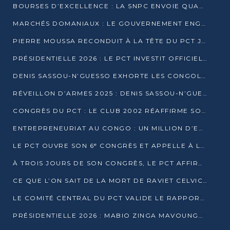
BOURSES D’EXCELLENCE : LA SNPC ENVOIE QUATRE NOUVEAUX TALENTS CONGOLAIS SE FORMER À BAKOU
MARCHÉS DOMANIAUX : LE GOUVERNEMENT ENGAGE LA STRUCTURATION DES TAXES D’ASSAINISSEMENT
PIERRE MOUSSA RECONDUIT À LA TÊTE DU PCT JUSQU’EN 2031
PRÉSIDENTIELLE 2026 : LE PCT INVESTIT OFFICIELLEMENT DENIS SASSOU NGUESSO
DENIS SASSOU-N’GUESSO EXHORTE LES CONGOLAIS À L’UNITÉ ET AU FAIR-PLAY DÉMOCRATIQUE EN 2026
RÉVEILLON D’ARMES 2025 : DENIS SASSOU-N’GUESSO GARANTIT DES ÉLECTIONS 2026 PAISIBLES ET SÉCURISÉES
CONGRÈS DU PCT : LE CLUB 2002 RÉAFFIRME SON SOUTIEN À DENIS SASSOU-N’GUESSO POUR 2026
ENTREPRENEURIAT AU CONGO : UN MILLION D’EUROS POUR FINANCER LES STARTUPS DÈS 2026
LE PCT OUVRE SON 6ᵉ CONGRÈS ET APPELLE À LA CANDIDATURE DE DENIS SASSOU NGUESSO
À TROIS JOURS DE SON CONGRÈS, LE PCT AFFIRME AVOIR ATTEINT TOUS SES OBJECTIFS
CE QUE L’ON SAIT DE LA MORT DE RAVIET CELVIC N’TSIANTSIE
LE COMITÉ CENTRAL DU PCT VALIDE LE RAPPORT DU CONGRÈS ET SOUTIENT DENIS SASSOU N’GUESSO
PRÉSIDENTIELLE 2026 : MABIO ZINGA MAVOUNGOU DÉCLARE SA CANDIDATURE ET CHARGE LE BILAN DU PCT