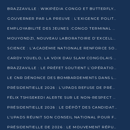
BRAZZAVILLE : WIKIPÉDIA CONGO ET BUTTERFLY SCELLENT UN PARTENARIAT POUR STRUCTURER LE BÉNÉVOLAT NUMÉRIQUE
GOUVERNER PAR LA PREUVE : L’EXIGENCE POLITIQUE DU XXIᵉ SIÈCLE
EMPLOYABILITÉ DES JEUNES :CONGO TERMINAL S’ALLIE À L’ESCIC POUR RAPPROCHER L’ÉCOLE DU TERRAIN
MOUYONDZI, NOUVEAU LABORATOIRE D’EXCELLENCE PÉDAGOGIQUE AVEC L’ENFICE
SCIENCE : L’ACADÉMIE NATIONALE RENFORCE SON ÉQUIPE ET TRACE SA FEUILLE DE ROUTE 2026
CARDY YOUELO, LA VOIX DAU SLAM CONGOLAIS QUI INTERPELLE LE MONDE
BRAZZAVILLE : LE PRÉFET SOUTIENT L’OPÉRATION « ZÉRO KULUNA » ET APPELLE À LA VIGILANCE CITOYENNE
LE CNR DÉNONCE DES BOMBARDEMENTS DANS LE POOL ET ACCUSE LE GOUVERNEMENT
PRÉSIDENTIELLE 2026 : L’UPADS REFUSE DE PRÉSENTER UN CANDIDAT ET DÉNONCE UN PROCESSUS NON CRÉDIBLE
FÉLIX TSHISEKEDI ALERTE SUR LE NON-RESPECT DES ENGAGEMENTS DE PAIX APRÈS SA RENCONTRE AVEC D. SASSOU-NGUESSO
PRÉSIDENTIELLE 2026 : LE DÉPÔT DES CANDIDATURES OUVERT DU 29 JANVIER AU 12 FÉVRIER
L’UPADS RÉUNIT SON CONSEIL NATIONAL POUR FIXER SA LIGNE POLITIQUE À DEUX MOIS DE LA PRÉSIDENTIELLE
PRÉSIDENTIELLE DE 2026 : LE MOUVEMENT RÉPUBLICAIN DÉNONCE UNE CONVOCATION ÉLECTORALE « OPAQUE ET PRÉCIPITÉE »