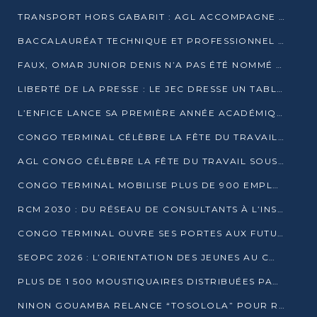
TRANSPORT HORS GABARIT : AGL ACCOMPAGNE LE DÉVELOPPEMENT DU SECTEUR BRASSICOLE AU CONGO
BACCALAURÉAT TECHNIQUE ET PROFESSIONNEL : 16 352 CANDIDATS LANCÉS DANS LES ÉPREUVES D’EPS
FAUX, OMAR JUNIOR DENIS N’A PAS ÉTÉ NOMMÉ AIDE DE CAMP ADJOINT DE DENIS SASSOU NGUESSO
LIBERTÉ DE LA PRESSE : LE JEC DRESSE UN TABLEAU PRÉOCCUPANT AU CONGO
L’ENFICE LANCE SA PREMIÈRE ANNÉE ACADÉMIQUE AVEC 100 FUTURS ENSEIGNANTS
CONGO TERMINAL CÉLÈBRE LA FÊTE DU TRAVAIL AVEC SES COLLABORATEURS À POINTE-NOIRE
AGL CONGO CÉLÈBRE LA FÊTE DU TRAVAIL SOUS LE SIGNE DE LA COHÉSION
CONGO TERMINAL MOBILISE PLUS DE 900 EMPLOYÉS AUTOUR DE LA SÉCURITÉ AU TRAVAIL
RCM 2030 : DU RÉSEAU DE CONSULTANTS À L’INSTRUMENT DE PUISSANCE EN AFRIQUE FRANCOPHONE
CONGO TERMINAL OUVRE SES PORTES AUX FUTURS INGÉNIEURS AU FORUM DES MÉTIERS D’UCAC-ICAM
SEOPC 2026 : L’ORIENTATION DES JEUNES AU CŒUR DE LA DEUXIÈME ÉDITION
PLUS DE 1 500 MOUSTIQUAIRES DISTRIBUÉES PAR AGL ET CONGO TERMINAL DANS LA LUTTE CONTRE LE PALUDISME
NINON GOUAMBA RELANCE “TOSOLOLA” POUR RENFORCER LE DIALOGUE AVEC LES CITOYENS