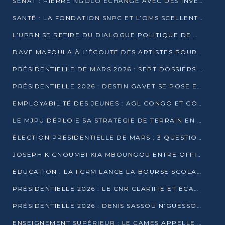
SÉNAT : PIERRE NGOLO ÉCHANGE AVEC DES INVESTISSEURS DU NUMÉRIQUE
SANTÉ : LA FONDATION SNPC ET L’OMS SCELLENT UN PARTENARIAT STRATÉGIQUE DE TROIS ANS
L’UPRN SE RETIRE DU DIALOGUE POLITIQUE DE DJAMBALA : TENSIONS DANS LE PRÉ-ÉLECTORAL CONGOLAIS
DAVE MAFOULA À L’ÉCOUTE DES ARTISTES POUR REDÉFINIR SA POLITIQUE CULTURELLE
PRÉSIDENTIELLE DE MARS 2026 : SEPT DOSSIERS DE CANDIDATURE ENREGISTRÉS À LA CLÔTURE DES DÉPÔTS
PRÉSIDENTIELLE 2026 : DESTIN GAVET SE POSE EN CANDIDAT DU « RAS-LE-BOL »
EMPLOYABILITÉ DES JEUNES : AGL CONGO ET CONGO TERMINAL S’ALLIENT À UCAC-ICAM
LE MJPU DÉPLOIE SA STRATÉGIE DE TERRAIN EN FAVEUR DE DSN
ÉLECTION PRÉSIDENTIELLE DE MARS : 3 QUESTIONS À UN EXPERT CONGOLAIS DE LA CYBERSÉCURITÉ
JOSEPH KIGNOUMBI KIA MBOUNGOU ENTRE OFFICIELLEMENT EN COURSE POUR LA PRÉSIDENTIELLE
ÉDUCATION : LA FCRM LANCE LA BOURSE SCOLAIRE FRANCINE-NTOUMI POUR PROMOUVOIR LES FILIÈRES SCIENTIFIQUES
PRÉSIDENTIELLE 2026 : LE CNR CLARIFIE ET ÉCARTE LA CANDIDATURE DU PASTEUR NTUMI
PRÉSIDENTIELLE 2026 : DENIS SASSOU N’GUESSO ANNONCE OFFICIELLEMENT SA CANDIDATURE
ENSEIGNEMENT SUPÉRIEUR : LE CAMES APPELLE À UNE UNIVERSITÉ AFRICAINE AXÉE SUR L’EMPLOYABILITÉ