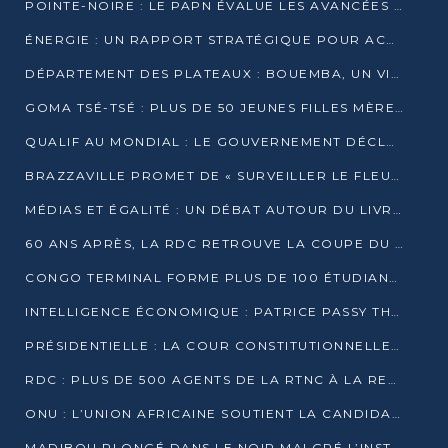
POINTE-NOIRE : LE PAPN ÉVALUE LES AVANCÉES DU MÔLE EST
ÉNERGIE : UN RAPPORT STRATÉGIQUE POUR ACCÉLÉRER LA TRANSITION AU CONGO
DÉPARTEMENT DES PLATEAUX : BOUEMBA, UN VIVIER ÉCONOMIQUE PRÊT À EXPLOSER
GOMA TSÉ-TSÉ : PLUS DE 50 JEUNES FILLES MÈRES SENSIBILISÉES À LA SANTÉ SEXUELLE
QUALIF AU MONDIAL : LE GOUVERNEMENT DÉCLARE LA JOURNÉE DU 1ER AVRIL 2026 CHÔMÉE ET PAYÉE
BRAZZAVILLE PROMET DE « SURVEILLER LE FLEUVE » APRÈS LA QUALIFICATION DE LA RDC AU MONDIAL
MÉDIAS ET ÉGALITÉ : UN DÉBAT AUTOUR DU LIVRE « CES FEMMES QUI REPRENNENT LE POUVOIR SUR LEUR VIE »
60 ANS APRÈS, LA RDC RETROUVE LA COUPE DU MONDE
CONGO TERMINAL FORME PLUS DE 100 ÉTUDIANTS AUX TECHNIQUES D’EMBAUCHE
INTELLIGENCE ÉCONOMIQUE : PATRICE PASSY THÉORISE UNE STRATÉGIE ADAPTÉE AUX CONTEXTES FRAGMENTÉS
PRÉSIDENTIELLE : LA COUR CONSTITUTIONNELLE CONFIRME LA VICTOIRE DE SASSOU NGUESSO AVEC 94,90 % DES SUFFRAGES
RDC : PLUS DE 500 AGENTS DE LA RTNC À LA RETRAITE, UNE PAGE SE TOURNE
ONU : L’UNION AFRICAINE SOUTIENT LA CANDIDATURE DE MACKY SALL
MADIBOU PLONGÉ DANS LE NOIR MALGRÉ L’INSTALLATION D’UN NOUVEAU TRANSFORMATEUR