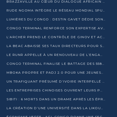
BRAZZAVILLE AU CŒUR DU DIALOGUE AFRICAIN SUR LES OBJECTIFS DE DÉVELOPPEMENT DURABLE
RUDE NGOMA INTÈGRE LE RÉSEAU MONDIAL SPUTNIK PRO APRÈS UNE FORMATION À MOSCOU
LUMIÈRES DU CONGO : DESTIN GAVET DÉDIE SON PRIX À L’UNITÉ NATIONALE ET À LA JEUNESSE
CONGO TERMINAL RENFORCE SON EXPERTISE AVEC NEUF NOUVEAUX FORMATEURS EN ENGINS PORTUAIRES
L’ARCHER PREND LE CONTRÔLE DE GINOV ET ACCÉLÈRE SON VIRAGE NUMÉRIQUE
LA BEAC ABAISSE SES TAUX DIRECTEURS POUR SOUTENIR LA CROISSANCE EN ZONE CEMAC
LE RUNR APPELLE À UN RENOUVEAU DE L’ENGAGEMENT MILITANT
CONGO TERMINAL FINALISE LE BATTAGE DES 558 PIEUX DU FUTUR QUAI DU MÔLE EST
MBOKA PROPRE ET PADJ 2.0 POUR UNE JEUNESSE PLUS AUTONOME
UN TRAFIQUANT PRÉSUMÉ D’IVOIRE INTERPELLÉ À DOLISIE
LES ENTREPRISES CHINOISES OUVRENT LEURS PORTES AUX JEUNES DIPLÔMÉS
SIBITI : 6 MORTS DANS UN DRAME APRÈS LES ÉPREUVES DU BEPC
LA CRÉATION D’UNE UNIVERSITÉ DANS LA LIKOUALA AU CŒUR D’UNE RÉFLEXION NATIONALE
ÉCONOMIE VERTE : AGL CONGO DONNE UNE SECONDE VIE À SES DÉCHETS INDUSTRIELS