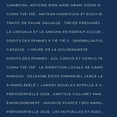
GAMBOMA, ANTOINE BIEN-AIMÉ OBAM-ODON MOBILISE LES 32 148 ÉLECTEURS EN FAVEUR DE DENIS SASSOU NGUESSO
GOMA TSÉ-TSÉ : MATSON MAMPOUYA ET ROCH BREDIN BISSALA NKOUNKOU EN CAMPAGNE DE PROXIMITÉ
TRAFIC DE FAUNE SAUVAGE : TREIZE PRÉSUMÉS TRAFIQUANTS INTERPELLÉS AU CONGO EN 2025
LA LIKOUALA ET LA SANGHA EN PARFAIT ACCORD AVEC LE PROJET DE SOCIÉTÉ DU CANDIDAT DENIS SASSOU-N’GUESSO
DROITS DES FEMMES À TIÉ-TIÉ 2 : SENSIBILISATION ET PÉDAGOGIE SUR LE DROIT DE VOTE
CAP2026 : L’HEURE DE LA SOUVERAINETÉ
DROITS DES FEMMES : AGL CONGO ET CONGO TERMINAL METTENT EN AVANT LE LEADERSHIP FÉMININ
GOMA TSÉ-TSÉ : LA DIRECTION LOCALE DE CAMPAGNE INTENSIFIE LA SENSIBILISATION DANS LES VILLAGES
MAKOUA : DELPHINE ÉDITH EMMANUEL LANCE LA CAMPAGNE POUR DENIS SASSOU-N’GUESSO
À MAKÉLÉKÉLÉ 1, LANDRY KOLELAS APPELLE À UNE MOBILISATION MASSIVE EN FAVEUR DE DENIS SASSOU-N’GUESSO
PRÉSIDENTIELLE 2026 : ANATOLE COLLINET MAKOSSO DÉFEND LE PROJET DE SOCIÉTÉ DE DENIS SASSOU NGUESSO
ENVIRONNEMENT : MAURICE PLANTE 1 500 MANGROVES POUR HONORER WANGARI MAATHAI
PRÉSIDENTIELLE 2026 : LES MUTUELLES ET ASSOCIATIONS S’IMPLIQUENT DANS LA CAMPAGNE ÉLECTORALE À TIÉ-TIÉ 2 (POINTE-NOIRE)