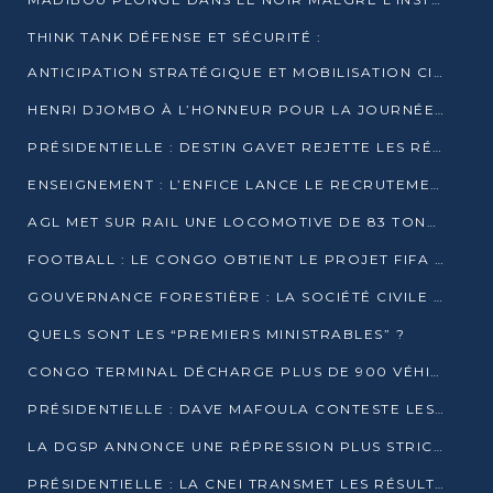
THINK TANK DÉFENSE ET SÉCURITÉ :
ANTICIPATION STRATÉGIQUE ET MOBILISATION CITOYENNE POUR NOTRE SOUVERAINETÉ NATIONALE
HENRI DJOMBO À L’HONNEUR POUR LA JOURNÉE MONDIALE DU THÉÂTRE
PRÉSIDENTIELLE : DESTIN GAVET REJETTE LES RÉSULTATS ET APPELLE À UN DIALOGUE NATIONAL
ENSEIGNEMENT : L’ENFICE LANCE LE RECRUTEMENT DE SA PREMIÈRE PROMOTION DE PROFESSEURS DES ÉCOLES
AGL MET SUR RAIL UNE LOCOMOTIVE DE 83 TONNES À POINTE-NOIRE
FOOTBALL : LE CONGO OBTIENT LE PROJET FIFA ARENA POUR SES 15 DÉPARTEMENTS
GOUVERNANCE FORESTIÈRE : LA SOCIÉTÉ CIVILE CONGOLAISE AFFICHE SES PRIORITÉS POUR 2026
QUELS SONT LES “PREMIERS MINISTRABLES” ?
CONGO TERMINAL DÉCHARGE PLUS DE 900 VÉHICULES EN QUELQUES HEURES
PRÉSIDENTIELLE : DAVE MAFOULA CONTESTE LES RÉSULTATS PROVISOIRES
LA DGSP ANNONCE UNE RÉPRESSION PLUS STRICTE CONTRE LES MOTO-TAXIS
PRÉSIDENTIELLE : LA CNEI TRANSMET LES RÉSULTATS PROVISOIRES À LA COUR CONSTITUTIONNELLE