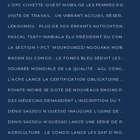
L’OFC CUVETTE-OUEST MOBILISE LES FEMMES POUR ACCUEILLIR LE PRÉSIDENT DE LA RÉPUBLIQUE
VISITE DE TRAVAIL : UN VIBRANT ACCUEIL RÉSERVÉ À DENIS SASSOU-N’GUESSO PAR L’ASSOCIATION « LES AMIS DE WOMO »
LÉKOUMOU : PLUS DE 900 ENFANTS AUTOCHTONES REÇOIVENT DES KITS SCOLAIRES GRÂCE À L’ESPACE OPOKO
PASCAL TSATY-MABIALA ÉLU PRÉSIDENT DU CONSEIL NATIONAL DE L’UPADS
LA SECTION 1-PCT MOUKOUNDZI NGOUAKA MOBILISE 100 000 FCFA POUR LE 6ᵉ CONGRÈS DU PARTI
BASSIN DU CONGO : LE FONDS BLEU SÉDUIT LES BAILLEURS À BELÉM
JOURNÉE MONDIALE DE LA QUALITÉ : AGL CONGO FORME ET SENSIBILISE LES JEUNES TALENTS
L’ACPE LANCE LA CERTIFICATION OBLIGATOIRE DES CONTRATS DE TRAVAIL DES TRANSPORTEURS
POINTE-NOIRE SE DOTE DE NOUVEAUX ENGINS POUR L’ASSAINISSEMENT ET L’ENTRETIEN ROUTIER
DES MÉDECINS DEMANDENT L’INSCRIPTION DU TRAITEMENT DU PIED-BOT DANS LES CURSUS UNIVERSITAIRES
DÉNIS SASSOU N’GUESSO INAUGURE L’USINE DE VALORISATION DU GAZ ASSOCIÉ
DENIS SASSOU-N’GUESSO LANCE UNE SÉRIE DE PROJETS DANS LE KOUILOU
AGRICULTURE : LE CONGO LANCE LES ZAP D’INONI ET YONO