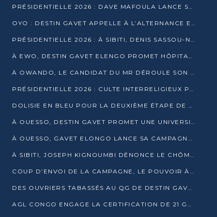
PRÉSIDENTIELLE 2026 : DAVE MAFOULA LANCE SA « VAGUE DU NOUVEAU DÉPART » À IMPFONDO
OYO : DESTIN GAVET APPELLE À L’ALTERNANCE ET À LA RESPONSABILITÉ DE LA JEUNESSE
PRÉSIDENTIELLE 2026 : À SIBITI, DENIS SASSOU-N’GUESSO PARIE SUR LES RESSOURCES DE LA LEKOUMOU
À EWO, DESTIN GAVET ELENGO PROMET HÔPITAL, CHEMIN DE FER ET AUDIT DES FINANCES PUBLIQUES
À OWANDO, LE CANDIDAT DU MR DÉROULE SON PROGRAMME DE “CHANGEMENT”
PRÉSIDENTIELLE 2026 : CULTE INTERRELIGIEUX POUR LA PAIX À OUENZÉ
DOLISIE EN BLEU POUR LA DEUXIÈME ÉTAPE DE CAMPAGNE DE DSN
À OUESSO, DESTIN GAVET PROMET UNE UNIVERSITÉ POUR LA SANGHA
À OUESSO, GAVET ELONGO LANCE SA CAMPAGNE SOUS LE SIGNE DU RENOUVEAU
À SIBITI, JOSEPH KIGNOUMBI DÉNONCE LE CHÔMAGE ET LES DÉFAILLANCES DE L’ÉTAT
COUP D’ENVOI DE LA CAMPAGNE, LE POUVOIR À POINTE-NOIRE, L’OPPOSITION À OUESSO ET SIBITI
DES OUVRIERS TABASSÉS AU QG DE DESTIN GAVET À 24 HEURES DE L’OUVERTURE DE LA CAMPAGNE
AGL CONGO ENGAGE LA CERTIFICATION DE 21 GRUTIERS AUX NORMES INTERNATIONALES