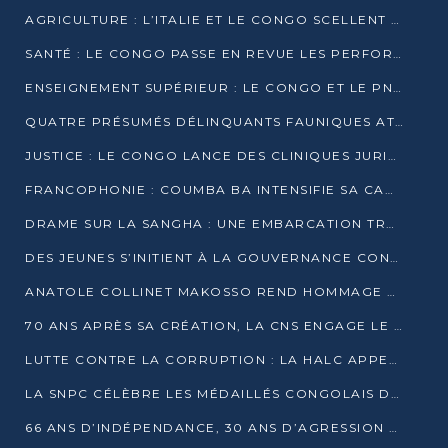
AGRICULTURE : L’ITALIE ET LE CONGO SCELLENT UN PARTENARIAT POUR UNE PRODUCTION LOCALE DURABLE
SANTÉ : LE CONGO PASSE EN REVUE LES PERFORMANCES DE SES HÔPITAUX À MI-PARCOURS
ENSEIGNEMENT SUPÉRIEUR : LE CONGO ET LE PNUD VEULENT RAPPROCHER LA FORMATION UNIVERSITAIRE DES BESOINS DU MARCHÉ DE L’EMPLOI
QUATRE PRÉSUMÉS DÉLINQUANTS FAUNIQUES ATTENDUS DEVANT LA JUSTICE POUR TRAFIC D’IVOIRE
JUSTICE : LE CONGO LANCE DES CLINIQUES JURIDIQUES POUR RAPPROCHER LE DROIT DES CITOYENS
FRANCOPHONIE : COUMBA BA INTENSIFIE SA CAMPAGNE POUR LA SUCCESSION À LA TÊTE DE L’OIF
DRAME SUR LA SANGHA : UNE EMBARCATION TRANSPORTANT DES FIDÈLES DE « NZAMBÉ YA L’HUILE » FAIT NAUFRAGE À OUESSO
DES JEUNES S’INITIENT À LA GOUVERNANCE CONTINENTALE À BRAZZAVILLE
ANATOLE COLLINET MAKOSSO REND HOMMAGE À JEAN-PAUL PIGASSE
70 ANS APRÈS SA CRÉATION, LA CNS ENGAGE LE VIRAGE DE LA DIGITALISATION
LUTTE CONTRE LA CORRUPTION : LA HALC APPELLE À PASSER DES DISCOURS AUX ACTES
LA SNPC CÉLÈBRE LES MÉDAILLÉS CONGOLAIS DES OLYMPIADES PANAFRICAINES DE MATHÉMATIQUES 2026
66 ANS D’INDÉPENDANCE, 30 ANS D’AGRESSION RWANDAISE : 4 PRÉSIDENCES, UN ÉCHEC COLLECTIF