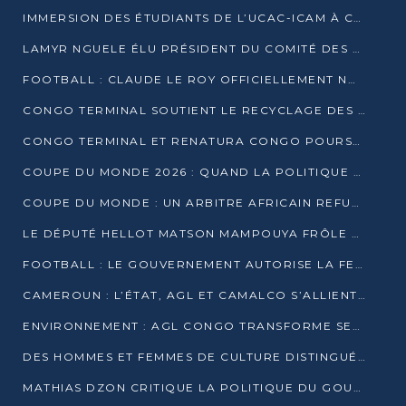
IMMERSION DES ÉTUDIANTS DE L’UCAC-ICAM À CONGO TERMINAL
LAMYR NGUELE ÉLU PRÉSIDENT DU COMITÉ DES MEMBRES D’HONNEUR DU PCT
FOOTBALL : CLAUDE LE ROY OFFICIELLEMENT NOMMÉ SÉLECTIONNEUR DU CONGO
CONGO TERMINAL SOUTIENT LE RECYCLAGE DES DÉCHETS PLASTIQUES À POINTE-NOIRE
CONGO TERMINAL ET RENATURA CONGO POURSUIVENT LEUR COMBAT POUR LA BIODIVERSITÉ
COUPE DU MONDE 2026 : QUAND LA POLITIQUE MENACE L’UNIVERSALITÉ DU FOOTBALL
COUPE DU MONDE : UN ARBITRE AFRICAIN REFUSÉ À L’ENTRÉE DES ÉTATS-UNIS
LE DÉPUTÉ HELLOT MATSON MAMPOUYA FRÔLE LA MORT LORS D’UNE EMBUSCADE DZNS LE POOL
FOOTBALL : LE GOUVERNEMENT AUTORISE LA FECOFOOT À OCCUPER LES COMPLEXES SPORTIFS
CAMEROUN : L’ÉTAT, AGL ET CAMALCO S’ALLIENT POUR UN MÉGA-PROJET FERROVIAIRE
ENVIRONNEMENT : AGL CONGO TRANSFORME SES DÉCHETS EN OUTILS DE FORMATION
DES HOMMES ET FEMMES DE CULTURE DISTINGUÉS POUR LEUR ENGAGEMENT PAR BANTOU CULTURE
MATHIAS DZON CRITIQUE LA POLITIQUE DU GOUVERNEMENT ET ALERTE SUR LA DETTE DU CONGO