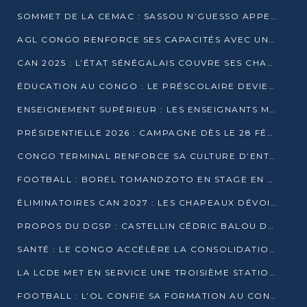
SOMMET DE LA CEMAC : SASSOU N’GUESSO APPELLE À LA VIGILANCE FACE AUX RISQUES ÉCONOMIQUES
AGL CONGO RENFORCE SES CAPACITÉS AVEC UNE GRUE DE 250 TONNES
CAN 2025 : L’ÉTAT SÉNÉGALAIS COUVRE SES CHAMPIONS D’AFRIQUE DE RÉCOMPENSES EXCEPTIONNELLES
ÉDUCATION AU CONGO : LE PRÉSCOLAIRE DEVIENT OBLIGATOIRE, LE BTS CONSACRÉ DIPLÔME D’ÉTAT
ENSEIGNEMENT SUPÉRIEUR : LES ENSEIGNANTS MAINTIENNENT LA GRÈVE ET EXIGENT UN ACCORD ÉCRIT AVEC L’ÉTAT
PRÉSIDENTIELLE 2026 : CAMPAGNE DÈS LE 28 FÉVRIER, SCRUTIN LES 12 ET 15 MARS
CONGO TERMINAL RENFORCE SA CULTURE D’ENTREPRISE AVEC LE PROGRAMME « WIN TOGETHER »
FOOTBALL : BOREL TOMANDZOTO EN STAGE EN ESPAGNE AVEC POLISSYA FC
ÉLIMINATOIRES CAN 2027 : LES CHAPEAUX DÉVOILÉS, LE CONGO FIXÉ SUR SON SORT
PROPOS DU DGSP : CASTELLIN CÉDRIC BALOU DÉNONCE DES PROPOS INTIMIDANTS
SANTÉ : LE CONGO ACCÉLÈRE LA CONSOLIDATION DE L’OFFRE DE SOINS
LA LCDE MET EN SERVICE UNE TROISIÈME STATION D’EAU POTABLE À MFILOU
FOOTBALL : L’OL CONFIE SA FORMATION AU CONGOLAIS CHRISTIAN BASSILA