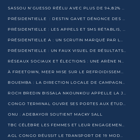
SASSOU N’GUESSO RÉÉLU AVEC PLUS DE 94,82% DES VOIX
PRÉSIDENTIELLE : DESTIN GAVET DÉNONCE DES IRRÉGULARITÉS ET REVENDIQUE LA VICTOIRE
PRÉSIDENTIELLE : LES APPELS ET SMS RÉTABLIS, INTERNET RESTE BLOQUÉ
PRÉSIDENTIELLE A : UN SCRUTIN MARQUÉ PAR LA COUPURE D’INTERNET ET UNE AFFLUENCE TIMIDE À BRAZZAVILLE
PRÉSIDENTIELLE : UN FAUX VISUEL DE RÉSULTATS CIRCULE
RÉSEAUX SOCIAUX ET ÉLECTIONS : UNE ARÈNE NUMÉRIQUE EN PLEINE MUTATION AU CONGO
À FREETOWN, MEER MISE SUR LE REFROIDISSEMENT PASSIF FACE À LA CHALEUR EXTRÊME
BOUEMBA : LA DIRECTION LOCALE DE CAMPAGNE DE DENIS SASSOU N’GUESSO MULTIPLIE LES ACTIVITÉS DE MOBILISATION
ROCH BREDIN BISSALA NKOUNKOU APPELLE LA JEUNESSE DE GOMA TSÉ-TSÉ À UN VOTE MASSIF POUR DENIS SASSOU NGUESSO
CONGO TERMINAL OUVRE SES PORTES AUX ÉTUDIANTS EN TRANSPORT ET LOGISTIQUE
ONU : ADEBAYOR SOUTIENT MACKY SALL
TBC CÉLÈBRE LES FEMMES ET LEUR ENGAGEMENT À L’OCCASION DU 8 MARS
AGL CONGO RÉUSSIT LE TRANSPORT DE 19 MODULES HORS GABARIT ENTRE POINTE-NOIRE ET BRAZZAVILLE