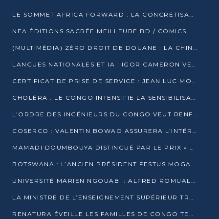
LE SOMMET AFRICA FORWARD : LA CONCRÉTISATION DE PARTENARIATS ÉQUILIBRÉS ET TOURNÉS VERS L’AVENIR ENTRE LE CONTINENT AFRICAIN ET LA FRANCE
NEA ÉDITIONS SACRÉE MEILLEURE BD / COMICS D’AFRIQUE AU KENYA
(MULTIMÉDIA) ZÉRO DROIT DE DOUANE : LA CHINE ET L’AFRIQUE VERS UNE PROXIMITÉ SANS PRÉCÉDENT (PAPIER GÉNÉRAL)
LANGUES NATIONALES ET IA : IGOR CAMERON VEUT ARRIMER LA STRATÉGIE IA À LA LOI SUR LA RECHERCHE
CERTIFICAT DE PRISE DE SERVICE : JEAN LUC MOUTHOU DÉMENT UNE « FAKE NEWS »
CHOLÉRA : LE CONGO INTENSIFIE LA SENSIBILISATION AU MARCHÉ DE TALANGAÏ
L’ORDRE DES INGÉNIEURS DU CONGO VEUT RENFORCER L’ÉTHIQUE ET LA CRÉDIBILITÉ DE LA PROFESSION
COSERCO : VALENTIN BOWAO ASSURERA L’INTÉRIM À LA TÊTE DU BUREAU EXÉCUTIF NATIONAL
MAMADI DOUMBOUYA DISTINGUÉ PAR LE PRIX « SUPER GRAND BÂTISSEUR BABACAR N’DIAYE »
BOTSWANA : L’ANCIEN PRÉSIDENT FESTUS MOGAE EST MORT À 86 ANS
UNIVERSITÉ MARIEN NGOUABI : ALFRED ROMUALD NGUYA POATY SOUTIENT UNE THÈSE SUR LE PARADOXE DE LA CROISSANCE EN ZONE CEMAC
LA MINISTRE DE L’ENSEIGNEMENT SUPÉRIEUR TRACE SA FEUILLE DE ROUTE
RENATURA ÉVEILLE LES FAMILLES DE CONGO TERMINAL À LA PROTECTION DE L’ENVIRONNEMENT