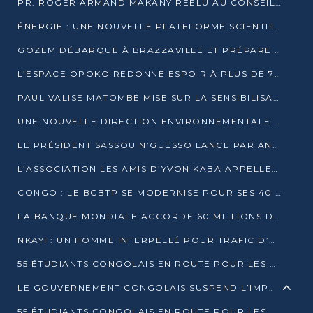
PR. ROGER ARMAND MAKANY RÉÉLU AU CONSEIL DE L’AUF
ÉNERGIE : UNE NOUVELLE PLATEFORME SCIENTIFIQUE POUR LA TRANSITION ÉNERGÉTIQUE EN AFRIQUE CENTRALE
GOZEM DÉBARQUE À BRAZZAVILLE ET PRÉPARE SON ARRIVÉE À POINTE-NOIRE
L’ESPACE OPOKO REDONNE ESPOIR À PLUS DE 775 ÉLÈVES AUTOCHTONES DANS LE NORD DU CONGO
PAUL VALISE MATOMBÉ MISE SUR LA SENSIBILISATION POUR ÉRAQUER LE GRAND BANDITISME
UNE NOUVELLE DIRECTION ENVIRONNEMENTALE POUR RENFORCER LA GESTION DES DONNÉES AU CONGO
LE PRÉSIDENT SASSOU N’GUESSO LANCE PAR ANTICIPATION LA 39ÈME JOURNÉE NATIONALE DE L’ARBRE
L’ASSOCIATION LES AMIS D’YVON KABA APPELLENT DENIS SASSOU N’GUESSO À SE PORTER CANDIDAT
CONGO : LE BCBTP SE MODERNISE POUR SES 40 ANS D’EXISTENCE
LA BANQUE MONDIALE ACCORDE 60 MILLIONS DE DOLLARS POUR LA RÉSILIENCE URBAINE AU CONGO
NKAYI : UN HOMME INTERPELLÉ POUR TRAFIC D’UN BÉBÉ CHIMPANZÉ
55 ÉTUDIANTS CONGOLAIS EN ROUTE POUR LES UNIVERSITÉS ALGÉRIENNES
LE GOUVERNEMENT CONGOLAIS SUSPEND L’IMPORTATION DES MACHETTES ET DES MOTOS
55 ÉTUDIANTS CONGOLAIS EN ROUTE POUR LES UNIVERSITÉS ALGÉRIENNES