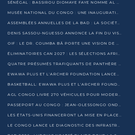
SÉNÉGAL : BASSIROU DIOMAYE FAYE NOMME AL AMINOU LÔ PREMIER MINISTRE
MUSÉE NATIONAL DU CONGO : UNE INAUGURATION PORTEUSE D’ESPOIR POUR LA CULTURE
ASSEMBLÉES ANNUELLES DE LA BAD : LA SOCIÉTÉ CIVILE CONGOLAISE À LA RECHERCHE DE PARTENAIRES POUR SES PROJETS
DENIS SASSOU-NGUESSO ANNONCE LA FIN DU VISA POUR LES AFRICAINS EN 2027
OIF : LE DR. COUMBA BÂ PORTE UNE VISION DE DIALOGUE, DE STABILITÉ ET DE RÉFORME À LA TÊTE
ÉLIMINATOIRES CAN 2027 : LES SÉLECTIONS AFRICAINES CONNAISSENT LEURS ADVERSAIRES
QUATRE PRÉSUMÉS TRAFIQUANTS DE PANTHÈRE ARRÊTÉS À EWO
EWAWA PLUS ET L’ARCHER FOUNDATION LANCENT UN CAMP DE BASKET POUR LES JEUNES À BRAZZAVILLE
BASKETBALL: EWAWA PLUS ET L’ARCHER FOUNDATION LANCENT UN CAMP POUR LES JEUNES
AGL CONGO LIVRE 270 VÉHICULES POUR MODERNISER LE TRANSPORT URBAIN
PASSEPORT AU CONGO : JEAN-OLESSONGO ONDAYE VEUT METTRE FIN AUX LENTEURS ADMINISTRATIVES
LES ÉTATS-UNIS FINANCERONT LA MISE EN PLACE DE JUSQU’À 50 CLINIQUES DE LUTTE CONTRE L’EBOLA
LE CONGO LANCE LE DIAGNOSTIC DES INFRASTRUCTURES SPORTIVES DU COMPLEXE DE KINTÉLÉ