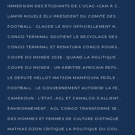
IMMERSION DES ÉTUDIANTS DE L’UCAC-ICAM À CONGO TERMINAL
LAMYR NGUELE ÉLU PRÉSIDENT DU COMITÉ DES MEMBRES D’HONNEUR DU PCT
FOOTBALL : CLAUDE LE ROY OFFICIELLEMENT NOMMÉ SÉLECTIONNEUR DU CONGO
CONGO TERMINAL SOUTIENT LE RECYCLAGE DES DÉCHETS PLASTIQUES À POINTE-NOIRE
CONGO TERMINAL ET RENATURA CONGO POURSUIVENT LEUR COMBAT POUR LA BIODIVERSITÉ
COUPE DU MONDE 2026 : QUAND LA POLITIQUE MENACE L’UNIVERSALITÉ DU FOOTBALL
COUPE DU MONDE : UN ARBITRE AFRICAIN REFUSÉ À L’ENTRÉE DES ÉTATS-UNIS
LE DÉPUTÉ HELLOT MATSON MAMPOUYA FRÔLE LA MORT LORS D’UNE EMBUSCADE DZNS LE POOL
FOOTBALL : LE GOUVERNEMENT AUTORISE LA FECOFOOT À OCCUPER LES COMPLEXES SPORTIFS
CAMEROUN : L’ÉTAT, AGL ET CAMALCO S’ALLIENT POUR UN MÉGA-PROJET FERROVIAIRE
ENVIRONNEMENT : AGL CONGO TRANSFORME SES DÉCHETS EN OUTILS DE FORMATION
DES HOMMES ET FEMMES DE CULTURE DISTINGUÉS POUR LEUR ENGAGEMENT PAR BANTOU CULTURE
MATHIAS DZON CRITIQUE LA POLITIQUE DU GOUVERNEMENT ET ALERTE SUR LA DETTE DU CONGO