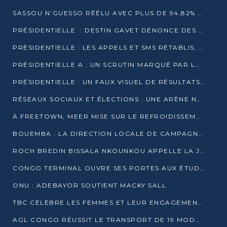
SASSOU N’GUESSO RÉÉLU AVEC PLUS DE 94,82% DES VOIX
PRÉSIDENTIELLE : DESTIN GAVET DÉNONCE DES IRRÉGULARITÉS ET REVENDIQUE LA VICTOIRE
PRÉSIDENTIELLE : LES APPELS ET SMS RÉTABLIS, INTERNET RESTE BLOQUÉ
PRÉSIDENTIELLE A : UN SCRUTIN MARQUÉ PAR LA COUPURE D’INTERNET ET UNE AFFLUENCE TIMIDE À BRAZZAVILLE
PRÉSIDENTIELLE : UN FAUX VISUEL DE RÉSULTATS CIRCULE
RÉSEAUX SOCIAUX ET ÉLECTIONS : UNE ARÈNE NUMÉRIQUE EN PLEINE MUTATION AU CONGO
À FREETOWN, MEER MISE SUR LE REFROIDISSEMENT PASSIF FACE À LA CHALEUR EXTRÊME
BOUEMBA : LA DIRECTION LOCALE DE CAMPAGNE DE DENIS SASSOU N’GUESSO MULTIPLIE LES ACTIVITÉS DE MOBILISATION
ROCH BREDIN BISSALA NKOUNKOU APPELLE LA JEUNESSE DE GOMA TSÉ-TSÉ À UN VOTE MASSIF POUR DENIS SASSOU NGUESSO
CONGO TERMINAL OUVRE SES PORTES AUX ÉTUDIANTS EN TRANSPORT ET LOGISTIQUE
ONU : ADEBAYOR SOUTIENT MACKY SALL
TBC CÉLÈBRE LES FEMMES ET LEUR ENGAGEMENT À L’OCCASION DU 8 MARS
AGL CONGO RÉUSSIT LE TRANSPORT DE 19 MODULES HORS GABARIT ENTRE POINTE-NOIRE ET BRAZZAVILLE