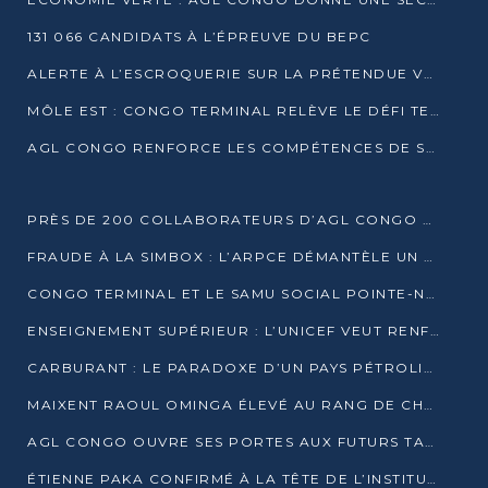
131 066 CANDIDATS À L’ÉPREUVE DU BEPC
ALERTE À L’ESCROQUERIE SUR LA PRÉTENDUE VENTE DE PARCELLES AFAT
MÔLE EST : CONGO TERMINAL RELÈVE LE DÉFI TECHNIQUE DES SABLES BITUMINEUX
AGL CONGO RENFORCE LES COMPÉTENCES DE SES ÉQUIPES AVEC LA CERTIFICATION CACES® R483
PRÈS DE 200 COLLABORATEURS D’AGL CONGO EN FORMATION JUSQU’EN JUILLET
FRAUDE À LA SIMBOX : L’ARPCE DÉMANTÈLE UN RÉSEAU UTILISANT DES CARTES SIM OUGANDAISES
CONGO TERMINAL ET LE SAMU SOCIAL POINTE-NOIRE RENOUVELLENT LEUR PARTENARIAT EN FAVEUR DES JEUNES VULNÉRABLES
ENSEIGNEMENT SUPÉRIEUR : L’UNICEF VEUT RENFORCER LA RECHERCHE SUR LES QUESTIONS DE L’ENFANCE
CARBURANT : LE PARADOXE D’UN PAYS PÉTROLIER CONFRONTÉ À DES PÉNURIES RÉCURRENTES
MAIXENT RAOUL OMINGA ÉLEVÉ AU RANG DE CHEVALIER DE L’ORDRE DE L’AMITIÉ ENTRE LA RUSSIE ET LE CONGO
AGL CONGO OUVRE SES PORTES AUX FUTURS TALENTS DE LA LOGISTIQUE
ÉTIENNE PAKA CONFIRMÉ À LA TÊTE DE L’INSTITUT GÉOGRAPHIQUE NATIONAL