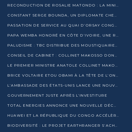
RECONDUCTION DE ROSALIE MATONDO : LA MINISTRE PROMET D’ACCÉLÉRER LE TRAITEMENT DES DOSSIERS ET DE RELEVER DE NOUVEAUX DÉFIS
CONSTANT SERGE BOUNDA, UN DIPLOMATE CHEVRONNÉ AUX COMMANDES DES AFFAIRES ÉTRANGÈRES
PASSATION DE SERVICE AU QUAI D’ORSAY CONGOLAIS : GAKOSSO PASSE LE FLAMBEAU À BOUNDA
PAPA WEMBA HONORÉ EN CÔTE D’IVOIRE, UNE RUE PORTE DÉSORMAIS SON NOM
PALUDISME : TBC DISTRIBUE DES MOUSTIQUAIRES DANS DEUX CSI DE BRAZZAVILLE
CONSEIL DE CABINET : COLLINET MAKOSSO DONNE SES DERNIÈRES ORIENTATIONS
LE PREMIER MINISTRE ANATOLE COLLINET MAKOSSO DÉMISSIONNE AVEC SON GOUVERNEMENT
BRICE VOLTAIRE ETOU OBAMI À LA TÊTE DE L’ONEC-C POUR TROIS ANS
L’AMBASSADE DES ÉTATS-UNIS LANCE UNE NOUVELLE COHORTE DU PROGRAMME ACCESS MICRO-SCHOLARSHIP
GOUVERNEMENT JUSTE APRÈS L’INVESTITURE
TOTAL ENERGIES ANNONCE UNE NOUVELLE DÉCOUVERTE D’HYDROCARBURES SUR LE PERMIS MOHO AU LARGE DU CONGO
HUAWEI ET LA RÉPUBLIQUE DU CONGO ACCÉLÈRENT LEUR PARTENARIAT
BIODIVERSITÉ : LE PROJET EARTHRANGER S’ACHÈVE, MAIS LES DÉFIS DEMEURENT