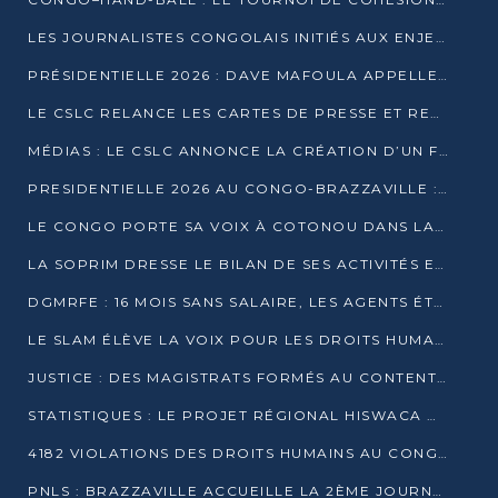
LES JOURNALISTES CONGOLAIS INITIÉS AUX ENJEUX DE L’ÉCONOMIE BLEUE
PRÉSIDENTIELLE 2026 : DAVE MAFOULA APPELLE LES CONGOLAIS À UN « NOUVEAU DÉPART »
LE CSLC RELANCE LES CARTES DE PRESSE ET RECONNAÎT OFFICIELLEMENT LES MÉDIAS EN LIGNE
MÉDIAS : LE CSLC ANNONCE LA CRÉATION D’UN FONDS D’APPUI À LA PRESSE
PRESIDENTIELLE 2026 AU CONGO-BRAZZAVILLE : UN CASTING ÉLARGI
LE CONGO PORTE SA VOIX À COTONOU DANS LA LUTTE CONTRE LA TUBERCULOSE
LA SOPRIM DRESSE LE BILAN DE SES ACTIVITÉS ET FIXE DE NOUVELLES PRIORITÉS
DGMRFE : 16 MOIS SANS SALAIRE, LES AGENTS ÉTOUFFENT DANS LE SILENCE
LE SLAM ÉLÈVE LA VOIX POUR LES DROITS HUMAINS À BRAZZAVILLE
JUSTICE : DES MAGISTRATS FORMÉS AU CONTENTIEUX DE LA PROPRIÉTÉ INTELLECTUELLE
STATISTIQUES : LE PROJET RÉGIONAL HISWACA OFFICIELLEMENT LANCÉ AU CONGO
4182 VIOLATIONS DES DROITS HUMAINS AU CONGO EN 2025 SELON LE CAD
PNLS : BRAZZAVILLE ACCUEILLE LA 2ÈME JOURNÉE SCIENTIFIQUE SUR LE VIH/SIDA