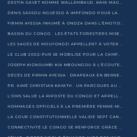
DESTIN GAVET NOMME WALLEMBAUD, KAYA MAGANE, BOUDZIKA ET MBOUSSA-ELLAH AUX COMMANDES DE SA CAMPAGNE
DENIS SASSOU-NGUESSO À IMPFONDO POUR LANCER LE CORRIDOR 13
FIRMIN AYESSA INHUMÉ À ONDZA DANS L’ÉMOTION ET LE RECUEILLEMENT
BASSIN DU CONGO : LES ÉTATS FORESTIERS MISENT SUR LES MARCHÉS CARBONE
LES SAGES DE MOUYONDZI APPELLENT À VOTER DENIS SASSOU-NGUESSO
LE CLUB 2002-PUR SE MOBILISE POUR LA CAMPAGNE
JOSEPH KIGNOUMBI KIA MBOUNGOU À L’ÉCOUTE DE TALANGAÏ
DÉCÈS DE FIRMIN AYESSA : DRAPEAUX EN BERNE LUNDI
PR. AIMÉ CHRISTIAN KAYATH : UN PARCOURS AU SERVICE DE LA RECHERCHE ET DE L’INNOVATION
L’OMS SALUE LA RIPOSTE DU CONGO ET APPELLE À DES RÉFORMES DURABLES
HOMMAGES OFFICIELS À LA PREMIÈRE FEMME MINISTRE DU CONGO
LA COUR CONSTITUTIONNELLE VALIDE SEPT CANDIDATURES POUR LA PRÉSIDENTIELLE
CONNECTIVITÉ LE CONGO SE RENFORCE GRÂCE AU CÂBLE 2AFRICA