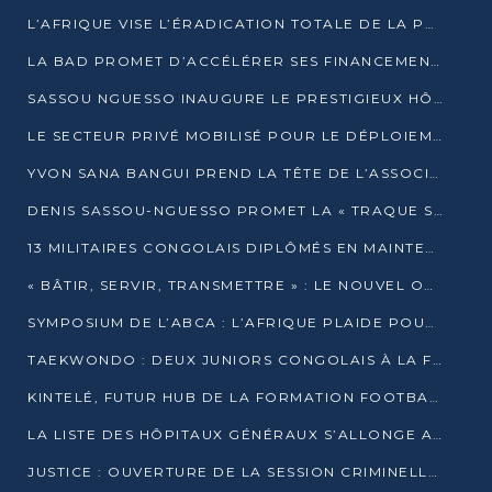
L’AFRIQUE VISE L’ÉRADICATION TOTALE DE LA POLIOMYÉLITE D’ICI 2026
LA BAD PROMET D’ACCÉLÉRER SES FINANCEMENTS AVEC LE MINISTÈRE DE L’ASSAINISSEMENT
SASSOU NGUESSO INAUGURE LE PRESTIGIEUX HÔTEL KEMPINSKI BRAZZAVILLE
LE SECTEUR PRIVÉ MOBILISÉ POUR LE DÉPLOIEMENT DE 19 MINI-CENTRALES SOLAIRES
YVON SANA BANGUI PREND LA TÊTE DE L’ASSOCIATION DES BANQUES CENTRALES AFRICAINES
DENIS SASSOU-NGUESSO PROMET LA « TRAQUE SANS RELÂCHE » DU GRAND BANDITISME
13 MILITAIRES CONGOLAIS DIPLÔMÉS EN MAINTENANCE INDUSTRIELLE APRÈS TROIS ANS DE FORMATION À L’UNIVERSITÉ MARIEN-NGOUABI
« BÂTIR, SERVIR, TRANSMETTRE » : LE NOUVEL OUVRAGE QUI INTERPELLE LES COLLECTIVITÉS
SYMPOSIUM DE L’ABCA : L’AFRIQUE PLAIDE POUR UN FINANCEMENT CLIMATIQUE ÉQUITABLE
TAEKWONDO : DEUX JUNIORS CONGOLAIS À LA FINALE D’OPEN SYRIES 2025 À ABIDJAN
KINTELÉ, FUTUR HUB DE LA FORMATION FOOTBALLISTIQUE AFRICAINE ?
LA LISTE DES HÔPITAUX GÉNÉRAUX S’ALLONGE AU CONGO
JUSTICE : OUVERTURE DE LA SESSION CRIMINELLE À BRAZZAVILLE AVEC 52 DOSSIERS AU RÔLE