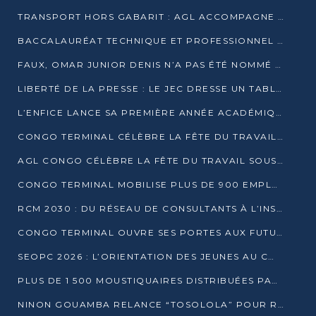
TRANSPORT HORS GABARIT : AGL ACCOMPAGNE LE DÉVELOPPEMENT DU SECTEUR BRASSICOLE AU CONGO
BACCALAURÉAT TECHNIQUE ET PROFESSIONNEL : 16 352 CANDIDATS LANCÉS DANS LES ÉPREUVES D’EPS
FAUX, OMAR JUNIOR DENIS N’A PAS ÉTÉ NOMMÉ AIDE DE CAMP ADJOINT DE DENIS SASSOU NGUESSO
LIBERTÉ DE LA PRESSE : LE JEC DRESSE UN TABLEAU PRÉOCCUPANT AU CONGO
L’ENFICE LANCE SA PREMIÈRE ANNÉE ACADÉMIQUE AVEC 100 FUTURS ENSEIGNANTS
CONGO TERMINAL CÉLÈBRE LA FÊTE DU TRAVAIL AVEC SES COLLABORATEURS À POINTE-NOIRE
AGL CONGO CÉLÈBRE LA FÊTE DU TRAVAIL SOUS LE SIGNE DE LA COHÉSION
CONGO TERMINAL MOBILISE PLUS DE 900 EMPLOYÉS AUTOUR DE LA SÉCURITÉ AU TRAVAIL
RCM 2030 : DU RÉSEAU DE CONSULTANTS À L’INSTRUMENT DE PUISSANCE EN AFRIQUE FRANCOPHONE
CONGO TERMINAL OUVRE SES PORTES AUX FUTURS INGÉNIEURS AU FORUM DES MÉTIERS D’UCAC-ICAM
SEOPC 2026 : L’ORIENTATION DES JEUNES AU CŒUR DE LA DEUXIÈME ÉDITION
PLUS DE 1 500 MOUSTIQUAIRES DISTRIBUÉES PAR AGL ET CONGO TERMINAL DANS LA LUTTE CONTRE LE PALUDISME
NINON GOUAMBA RELANCE “TOSOLOLA” POUR RENFORCER LE DIALOGUE AVEC LES CITOYENS