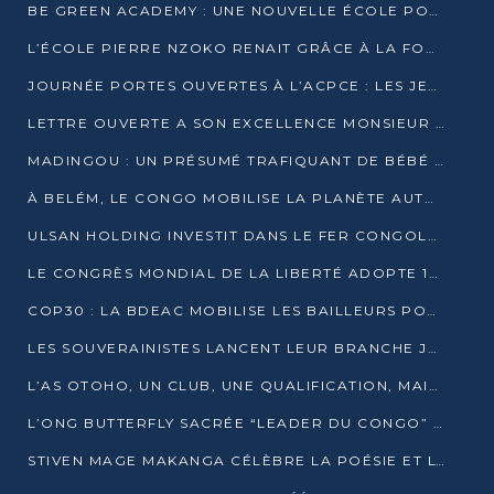
BE GREEN ACADEMY : UNE NOUVELLE ÉCOLE POUR LES MÉTIERS DE L’ÉCOLOGIE À POINTE-NOIRE
L’ÉCOLE PIERRE NZOKO RENAIT GRÂCE À LA FONDATION MUCODEC
JOURNÉE PORTES OUVERTES À L’ACPCE : LES JEUNES EN IMMERSION DANS L’ENTREPRISE
LETTRE OUVERTE A SON EXCELLENCE MONSIEUR DENIS SASSOU NGUESSO, PRESIDENT DE LAREPUBLIQUE DU CONGO
MADINGOU : UN PRÉSUMÉ TRAFIQUANT DE BÉBÉ CHIMPANZÉ FIXÉ SUR SON SORT LE 20 NOVEMBRE
À BELÉM, LE CONGO MOBILISE LA PLANÈTE AUTOUR DU FONDS BLEU POUR LE BASSIN DU CONGO
ULSAN HOLDING INVESTIT DANS LE FER CONGOLAIS
LE CONGRÈS MONDIAL DE LA LIBERTÉ ADOPTE 14 RÉSOLUTIONS HISTORIQUES
COP30 : LA BDEAC MOBILISE LES BAILLEURS POUR LE FONDS BLEU DU BASSIN DU CONGO
LES SOUVERAINISTES LANCENT LEUR BRANCHE JEUNE À BRAZZAVILLE
L’AS OTOHO, UN CLUB, UNE QUALIFICATION, MAIS ENCORE DES DOUTES
L’ONG BUTTERFLY SACRÉE “LEADER DU CONGO” AU PRIX D’EXCELLENCE 2025
STIVEN MAGE MAKANGA CÉLÈBRE LA POÉSIE ET L’HUMAIN AVEC SON RECUEIL “HECTARE”