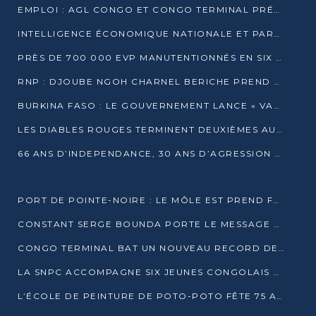
EMPLOI : AGL CONGO ET CONGO TERMINAL PRÉSÉLECTIONNENT PLUS DE 70 JEUNES À POINTE-NOIRE
INTELLIGENCE ÉCONOMIQUE NATIONALE ET PARTENARIATS INTERNATIONAUX : VERS UNE DOCTRINE SOUVERAINE DE SÉCURITÉ ÉCONOMIQUE
PRÈS DE 700 000 EVP MANUTENTIONNÉS EN SIX MOIS PAR CONGO TERMINAL
RNP : DJOUBE NGOH CHARNEL BERICHE PREND LES RÊNES DU PARTI
BURKINA FASO : LE GOUVERNEMENT LANCE « VACANCES UTILES 2026 » POUR FORMER LES ÉLÈVES À 15 MÉTIERS
LES DIABLES ROUGES TERMINENT DEUXIÈMES AU CHAMPIONNAT D’AFRIQUE ZONE 3
66 ANS D’INDEPENDANCE, 30 ANS D’AGRESSION RWAN DAISE : 4 PRESIDENCES, UN ECHEC COLLECTIF
PORT DE POINTE-NOIRE : LE MÔLE EST PREND FORME ET VISE LES GÉANTS DES MERS
CONSTANT SERGE BOUNDA PORTE LE MESSAGE DE COMPASSION DE DENIS SASSOU NGUESSO EN IRAN
CONGO TERMINAL BAT UN NOUVEAU RECORD DE PRODUCTIVITÉ AU PORT DE POINTE-NOIRE
LA SNPC ACCOMPAGNE SIX JEUNES CONGOLAIS AUX OLYMPIADES PANAFRICAINES DE MATHÉMATIQUES
L’ÉCOLE DE PEINTURE DE POTO-POTO FÊTE 75 ANS AU SERVICE DE L’ART CONGOLAIS