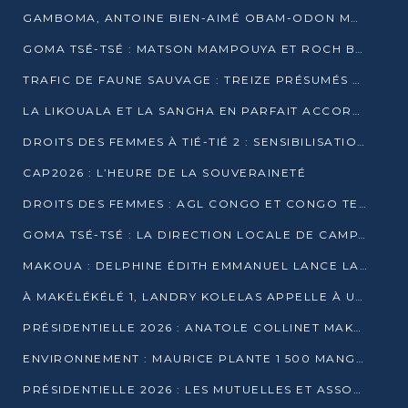
GAMBOMA, ANTOINE BIEN-AIMÉ OBAM-ODON MOBILISE LES 32 148 ÉLECTEURS EN FAVEUR DE DENIS SASSOU NGUESSO
GOMA TSÉ-TSÉ : MATSON MAMPOUYA ET ROCH BREDIN BISSALA NKOUNKOU EN CAMPAGNE DE PROXIMITÉ
TRAFIC DE FAUNE SAUVAGE : TREIZE PRÉSUMÉS TRAFIQUANTS INTERPELLÉS AU CONGO EN 2025
LA LIKOUALA ET LA SANGHA EN PARFAIT ACCORD AVEC LE PROJET DE SOCIÉTÉ DU CANDIDAT DENIS SASSOU-N’GUESSO
DROITS DES FEMMES À TIÉ-TIÉ 2 : SENSIBILISATION ET PÉDAGOGIE SUR LE DROIT DE VOTE
CAP2026 : L’HEURE DE LA SOUVERAINETÉ
DROITS DES FEMMES : AGL CONGO ET CONGO TERMINAL METTENT EN AVANT LE LEADERSHIP FÉMININ
GOMA TSÉ-TSÉ : LA DIRECTION LOCALE DE CAMPAGNE INTENSIFIE LA SENSIBILISATION DANS LES VILLAGES
MAKOUA : DELPHINE ÉDITH EMMANUEL LANCE LA CAMPAGNE POUR DENIS SASSOU-N’GUESSO
À MAKÉLÉKÉLÉ 1, LANDRY KOLELAS APPELLE À UNE MOBILISATION MASSIVE EN FAVEUR DE DENIS SASSOU-N’GUESSO
PRÉSIDENTIELLE 2026 : ANATOLE COLLINET MAKOSSO DÉFEND LE PROJET DE SOCIÉTÉ DE DENIS SASSOU NGUESSO
ENVIRONNEMENT : MAURICE PLANTE 1 500 MANGROVES POUR HONORER WANGARI MAATHAI
PRÉSIDENTIELLE 2026 : LES MUTUELLES ET ASSOCIATIONS S’IMPLIQUENT DANS LA CAMPAGNE ÉLECTORALE À TIÉ-TIÉ 2 (POINTE-NOIRE)