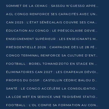
SOMMET DE LA CEMAC : SASSOU N’GUESSO APPELLE À LA VIGILANCE FACE AUX RISQUES ÉCONOMIQUES
AGL CONGO RENFORCE SES CAPACITÉS AVEC UNE GRUE DE 250 TONNES
CAN 2025 : L’ÉTAT SÉNÉGALAIS COUVRE SES CHAMPIONS D’AFRIQUE DE RÉCOMPENSES EXCEPTIONNELLES
ÉDUCATION AU CONGO : LE PRÉSCOLAIRE DEVIENT OBLIGATOIRE, LE BTS CONSACRÉ DIPLÔME D’ÉTAT
ENSEIGNEMENT SUPÉRIEUR : LES ENSEIGNANTS MAINTIENNENT LA GRÈVE ET EXIGENT UN ACCORD ÉCRIT AVEC L’ÉTAT
PRÉSIDENTIELLE 2026 : CAMPAGNE DÈS LE 28 FÉVRIER, SCRUTIN LES 12 ET 15 MARS
CONGO TERMINAL RENFORCE SA CULTURE D’ENTREPRISE AVEC LE PROGRAMME « WIN TOGETHER »
FOOTBALL : BOREL TOMANDZOTO EN STAGE EN ESPAGNE AVEC POLISSYA FC
ÉLIMINATOIRES CAN 2027 : LES CHAPEAUX DÉVOILÉS, LE CONGO FIXÉ SUR SON SORT
PROPOS DU DGSP : CASTELLIN CÉDRIC BALOU DÉNONCE DES PROPOS INTIMIDANTS
SANTÉ : LE CONGO ACCÉLÈRE LA CONSOLIDATION DE L’OFFRE DE SOINS
LA LCDE MET EN SERVICE UNE TROISIÈME STATION D’EAU POTABLE À MFILOU
FOOTBALL : L’OL CONFIE SA FORMATION AU CONGOLAIS CHRISTIAN BASSILA