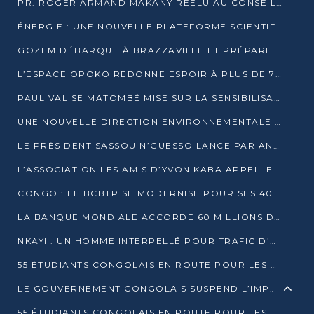
PR. ROGER ARMAND MAKANY RÉÉLU AU CONSEIL DE L’AUF
ÉNERGIE : UNE NOUVELLE PLATEFORME SCIENTIFIQUE POUR LA TRANSITION ÉNERGÉTIQUE EN AFRIQUE CENTRALE
GOZEM DÉBARQUE À BRAZZAVILLE ET PRÉPARE SON ARRIVÉE À POINTE-NOIRE
L’ESPACE OPOKO REDONNE ESPOIR À PLUS DE 775 ÉLÈVES AUTOCHTONES DANS LE NORD DU CONGO
PAUL VALISE MATOMBÉ MISE SUR LA SENSIBILISATION POUR ÉRAQUER LE GRAND BANDITISME
UNE NOUVELLE DIRECTION ENVIRONNEMENTALE POUR RENFORCER LA GESTION DES DONNÉES AU CONGO
LE PRÉSIDENT SASSOU N’GUESSO LANCE PAR ANTICIPATION LA 39ÈME JOURNÉE NATIONALE DE L’ARBRE
L’ASSOCIATION LES AMIS D’YVON KABA APPELLENT DENIS SASSOU N’GUESSO À SE PORTER CANDIDAT
CONGO : LE BCBTP SE MODERNISE POUR SES 40 ANS D’EXISTENCE
LA BANQUE MONDIALE ACCORDE 60 MILLIONS DE DOLLARS POUR LA RÉSILIENCE URBAINE AU CONGO
NKAYI : UN HOMME INTERPELLÉ POUR TRAFIC D’UN BÉBÉ CHIMPANZÉ
55 ÉTUDIANTS CONGOLAIS EN ROUTE POUR LES UNIVERSITÉS ALGÉRIENNES
LE GOUVERNEMENT CONGOLAIS SUSPEND L’IMPORTATION DES MACHETTES ET DES MOTOS
55 ÉTUDIANTS CONGOLAIS EN ROUTE POUR LES UNIVERSITÉS ALGÉRIENNES