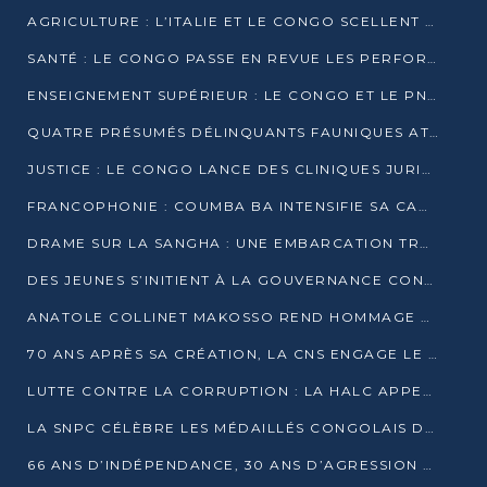
AGRICULTURE : L’ITALIE ET LE CONGO SCELLENT UN PARTENARIAT POUR UNE PRODUCTION LOCALE DURABLE
SANTÉ : LE CONGO PASSE EN REVUE LES PERFORMANCES DE SES HÔPITAUX À MI-PARCOURS
ENSEIGNEMENT SUPÉRIEUR : LE CONGO ET LE PNUD VEULENT RAPPROCHER LA FORMATION UNIVERSITAIRE DES BESOINS DU MARCHÉ DE L’EMPLOI
QUATRE PRÉSUMÉS DÉLINQUANTS FAUNIQUES ATTENDUS DEVANT LA JUSTICE POUR TRAFIC D’IVOIRE
JUSTICE : LE CONGO LANCE DES CLINIQUES JURIDIQUES POUR RAPPROCHER LE DROIT DES CITOYENS
FRANCOPHONIE : COUMBA BA INTENSIFIE SA CAMPAGNE POUR LA SUCCESSION À LA TÊTE DE L’OIF
DRAME SUR LA SANGHA : UNE EMBARCATION TRANSPORTANT DES FIDÈLES DE « NZAMBÉ YA L’HUILE » FAIT NAUFRAGE À OUESSO
DES JEUNES S’INITIENT À LA GOUVERNANCE CONTINENTALE À BRAZZAVILLE
ANATOLE COLLINET MAKOSSO REND HOMMAGE À JEAN-PAUL PIGASSE
70 ANS APRÈS SA CRÉATION, LA CNS ENGAGE LE VIRAGE DE LA DIGITALISATION
LUTTE CONTRE LA CORRUPTION : LA HALC APPELLE À PASSER DES DISCOURS AUX ACTES
LA SNPC CÉLÈBRE LES MÉDAILLÉS CONGOLAIS DES OLYMPIADES PANAFRICAINES DE MATHÉMATIQUES 2026
66 ANS D’INDÉPENDANCE, 30 ANS D’AGRESSION RWANDAISE : 4 PRÉSIDENCES, UN ÉCHEC COLLECTIF