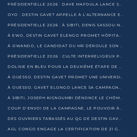
PRÉSIDENTIELLE 2026 : DAVE MAFOULA LANCE SA « VAGUE DU NOUVEAU DÉPART » À IMPFONDO
OYO : DESTIN GAVET APPELLE À L’ALTERNANCE ET À LA RESPONSABILITÉ DE LA JEUNESSE
PRÉSIDENTIELLE 2026 : À SIBITI, DENIS SASSOU-N’GUESSO PARIE SUR LES RESSOURCES DE LA LEKOUMOU
À EWO, DESTIN GAVET ELENGO PROMET HÔPITAL, CHEMIN DE FER ET AUDIT DES FINANCES PUBLIQUES
À OWANDO, LE CANDIDAT DU MR DÉROULE SON PROGRAMME DE “CHANGEMENT”
PRÉSIDENTIELLE 2026 : CULTE INTERRELIGIEUX POUR LA PAIX À OUENZÉ
DOLISIE EN BLEU POUR LA DEUXIÈME ÉTAPE DE CAMPAGNE DE DSN
À OUESSO, DESTIN GAVET PROMET UNE UNIVERSITÉ POUR LA SANGHA
À OUESSO, GAVET ELONGO LANCE SA CAMPAGNE SOUS LE SIGNE DU RENOUVEAU
À SIBITI, JOSEPH KIGNOUMBI DÉNONCE LE CHÔMAGE ET LES DÉFAILLANCES DE L’ÉTAT
COUP D’ENVOI DE LA CAMPAGNE, LE POUVOIR À POINTE-NOIRE, L’OPPOSITION À OUESSO ET SIBITI
DES OUVRIERS TABASSÉS AU QG DE DESTIN GAVET À 24 HEURES DE L’OUVERTURE DE LA CAMPAGNE
AGL CONGO ENGAGE LA CERTIFICATION DE 21 GRUTIERS AUX NORMES INTERNATIONALES