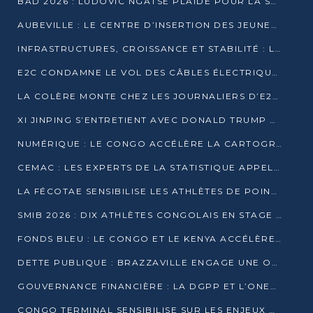
BAD 2026 : LUDOVIC NGATSÉ PLAIDE POUR LA SOUVERAINETÉ FINANCIÈRE AFRICAINE
AUBEVILLE : LE CENTRE D’INSERTION DES JEUNES PRÊT À OUVRIR SES PORTES
INFRASTRUCTURES, CROISSANCE ET STABILITÉ : LA GUINÉE AFFÛTE SES AMBITIONS
E2C CONDAMNE LE VOL DES CÂBLES ÉLECTRIQUES APRÈS UNE VIDÉO VIRALE
LA COLÈRE MONTE CHEZ LES JOURNALIERS D’E2C QUI DÉNONCENT 20 ANS DE PRÉCARITÉ
XI JINPING S’ENTRETIENT AVEC DONALD TRUMP À BEIJING
NUMÉRIQUE : LE CONGO ACCÉLÈRE LA CARTOGRAPHIE DE SES INFRASTRUCTURES DIGITALES
CEMAC : LES EXPERTS DE LA STATISTIQUE APPELLENT À RENFORCER LA SÉCURISATION DES DONNÉES
LA FÉCOTAE SENSIBILISE LES ATHLÈTES DE POINTE-NOIRE À L’HYGIÈNE ALIMENTA
SMIB 2026 : DIX ATHLÈTES CONGOLAIS EN STAGE AU KENYA
FONDS BLEU : LE CONGO ET LE KENYA ACCÉLÈRENT LA MOBILISATION DES FINANCEMENTS
DETTE PUBLIQUE : BRAZZAVILLE ENGAGE UNE OPÉRATION DE RACHAT DE 575 MILLIONS DE DOLLARS
GOUVERNANCE FINANCIÈRE : LA DGPP ET L’ONEC-C VERS UN PARTENARIAT POUR ASSAINIR LES ENTREPRISES PUBLIQUES
CONGO TERMINAL SENSIBILISE SUR LES ENJEUX DE LA SANTÉ MENTALE EN