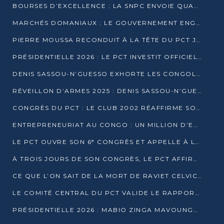
BOURSES D’EXCELLENCE : LA SNPC ENVOIE QUATRE NOUVEAUX TALENTS CONGOLAIS SE FORMER À BAKOU
MARCHÉS DOMANIAUX : LE GOUVERNEMENT ENGAGE LA STRUCTURATION DES TAXES D’ASSAINISSEMENT
PIERRE MOUSSA RECONDUIT À LA TÊTE DU PCT JUSQU’EN 2031
PRÉSIDENTIELLE 2026 : LE PCT INVESTIT OFFICIELLEMENT DENIS SASSOU NGUESSO
DENIS SASSOU-N’GUESSO EXHORTE LES CONGOLAIS À L’UNITÉ ET AU FAIR-PLAY DÉMOCRATIQUE EN 2026
RÉVEILLON D’ARMES 2025 : DENIS SASSOU-N’GUESSO GARANTIT DES ÉLECTIONS 2026 PAISIBLES ET SÉCURISÉES
CONGRÈS DU PCT : LE CLUB 2002 RÉAFFIRME SON SOUTIEN À DENIS SASSOU-N’GUESSO POUR 2026
ENTREPRENEURIAT AU CONGO : UN MILLION D’EUROS POUR FINANCER LES STARTUPS DÈS 2026
LE PCT OUVRE SON 6ᵉ CONGRÈS ET APPELLE À LA CANDIDATURE DE DENIS SASSOU NGUESSO
À TROIS JOURS DE SON CONGRÈS, LE PCT AFFIRME AVOIR ATTEINT TOUS SES OBJECTIFS
CE QUE L’ON SAIT DE LA MORT DE RAVIET CELVIC N’TSIANTSIE
LE COMITÉ CENTRAL DU PCT VALIDE LE RAPPORT DU CONGRÈS ET SOUTIENT DENIS SASSOU N’GUESSO
PRÉSIDENTIELLE 2026 : MABIO ZINGA MAVOUNGOU DÉCLARE SA CANDIDATURE ET CHARGE LE BILAN DU PCT