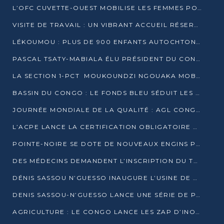
L’OFC CUVETTE-OUEST MOBILISE LES FEMMES POUR ACCUEILLIR LE PRÉSIDENT DE LA RÉPUBLIQUE
VISITE DE TRAVAIL : UN VIBRANT ACCUEIL RÉSERVÉ À DENIS SASSOU-N’GUESSO PAR L’ASSOCIATION « LES AMIS DE WOMO »
LÉKOUMOU : PLUS DE 900 ENFANTS AUTOCHTONES REÇOIVENT DES KITS SCOLAIRES GRÂCE À L’ESPACE OPOKO
PASCAL TSATY-MABIALA ÉLU PRÉSIDENT DU CONSEIL NATIONAL DE L’UPADS
LA SECTION 1-PCT MOUKOUNDZI NGOUAKA MOBILISE 100 000 FCFA POUR LE 6ᵉ CONGRÈS DU PARTI
BASSIN DU CONGO : LE FONDS BLEU SÉDUIT LES BAILLEURS À BELÉM
JOURNÉE MONDIALE DE LA QUALITÉ : AGL CONGO FORME ET SENSIBILISE LES JEUNES TALENTS
L’ACPE LANCE LA CERTIFICATION OBLIGATOIRE DES CONTRATS DE TRAVAIL DES TRANSPORTEURS
POINTE-NOIRE SE DOTE DE NOUVEAUX ENGINS POUR L’ASSAINISSEMENT ET L’ENTRETIEN ROUTIER
DES MÉDECINS DEMANDENT L’INSCRIPTION DU TRAITEMENT DU PIED-BOT DANS LES CURSUS UNIVERSITAIRES
DÉNIS SASSOU N’GUESSO INAUGURE L’USINE DE VALORISATION DU GAZ ASSOCIÉ
DENIS SASSOU-N’GUESSO LANCE UNE SÉRIE DE PROJETS DANS LE KOUILOU
AGRICULTURE : LE CONGO LANCE LES ZAP D’INONI ET YONO