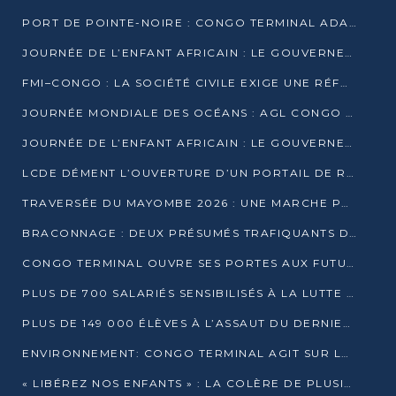
PORT DE POINTE-NOIRE : CONGO TERMINAL ADAPTE SON DRAGAGE AUX SABLES BITUMINEUX
JOURNÉE DE L’ENFANT AFRICAIN : LE GOUVERNEMENT RÉAFFIRME SON ENGAGEMENT POUR L’ACCÈS À L’EAU ET À L’ASSAINISSEMENT
FMI–CONGO : LA SOCIÉTÉ CIVILE EXIGE UNE RÉFORME DE LA FISCALITÉ PÉTROLIÈRE
JOURNÉE MONDIALE DES OCÉANS : AGL CONGO MOBILISE SES COLLABORATEURS POUR LA PRÉSERVATION DE LA BIODIVERSITÉ MARINE
JOURNÉE DE L’ENFANT AFRICAIN : LE GOUVERNEMENT MOBILISÉ POUR L’HYGIÈNE DANS LES ORPHELINATS
LCDE DÉMENT L’OUVERTURE D’UN PORTAIL DE RECRUTEMENT ET APPELLE À LA VIGILANCE
TRAVERSÉE DU MAYOMBE 2026 : UNE MARCHE POUR SENSIBILISER ET DÉPISTER AU DIABÈTE
BRACONNAGE : DEUX PRÉSUMÉS TRAFIQUANTS D’HIPPOPOTAME ÉCROUÉS À BRAZZAVILLE
CONGO TERMINAL OUVRE SES PORTES AUX FUTURS INGÉNIEURS DE L’UCAC-ICAM
PLUS DE 700 SALARIÉS SENSIBILISÉS À LA LUTTE CONTRE LA TUBERCULOSE À CONGO TERMINAL
PLUS DE 149 000 ÉLÈVES À L’ASSAUT DU DERNIER CEPE
ENVIRONNEMENT: CONGO TERMINAL AGIT SUR LE TERRAIN ET FORME LES PLUS JEUNES
« LIBÉREZ NOS ENFANTS » : LA COLÈRE DE PLUSIEURS MÈRES À BRAZZAVILLE CONTRE LA DGSP