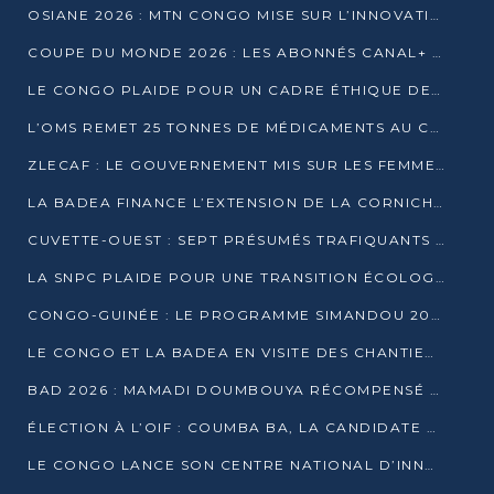
OSIANE 2026 : MTN CONGO MISE SUR L’INNOVATION POUR RELEVER LES DÉFIS AFRICAINS
COUPE DU MONDE 2026 : LES ABONNÉS CANAL+ AU CONGO DÉÇUS À QUELQUES JOURS DU COUP D’ENVOI
LE CONGO PLAIDE POUR UN CADRE ÉTHIQUE DE L’INTELLIGENCE ARTIFICIELLE À DAKAR
L’OMS REMET 25 TONNES DE MÉDICAMENTS AU CONGO POUR RENFORCER LA RIPOSTE AUX ÉPIDÉMIES
ZLECAF : LE GOUVERNEMENT MIS SUR LES FEMMES ENTREPRENEURES
LA BADEA FINANCE L’EXTENSION DE LA CORNICHE SUD DE BRAZZAVILLE
CUVETTE-OUEST : SEPT PRÉSUMÉS TRAFIQUANTS DE FAUNE INTERPELLÉS À EWO ET KELLÉ
LA SNPC PLAIDE POUR UNE TRANSITION ÉCOLOGIQUE PROGRESSIVE
CONGO-GUINÉE : LE PROGRAMME SIMANDOU 2040 AU CŒUR DES ÉCHANGES À LA BAD
LE CONGO ET LA BADEA EN VISITE DES CHANTIERS
BAD 2026 : MAMADI DOUMBOUYA RÉCOMPENSÉ PAR LE TROPHÉE BABACAR NDIAYE À BRAZZAVILLE
ÉLECTION À L’OIF : COUMBA BA, LA CANDIDATE DISCRÈTE QUI BOUSCULE LE JEU DIPLOMATIQUE
LE CONGO LANCE SON CENTRE NATIONAL D’INNOVATION