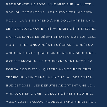
PRÉSIDENTIELLE 2026 : L’UE MISE SUR LA LUTTE CONTRE LA DÉSINFORMATION
PRIX DU GAZ BUTANE : LES AUTORITÉS IMPOSENT LE RESPECT DES PRIX RÉGLEMENTÉS
POOL : LA VIE REPREND À MINDOULI APRÈS UN INCIDENT ARMÉ SUR LA RN1
LE PORT AUTONOME PRÉPARE SES DÉFIS STRATÉGIQUES DE 2026
L’ARPCE LANCE LE DÉBAT STRATÉGIQUE SUR LES DONNÉES, L’IA ET LA FINANCE NUMÉRIQUE AU CONGO
POOL : TENSIONS APRÈS DES ÉCHAUFFOURÉES ARMÉES ENTRE DGSP ET EX-MILICIENS NINJA
ANGOLA-LIBRE : QUAND UN CHANTIER SCOLAIRE DEVIENT LE MIROIR D’UN CONGO EN MOUVEMENT
PROJET MOSALA : LE GOUVERNEMENT ACCÉLÈRE L’INSERTION DES JEUNES EN 2026
FORCA ECOSYSTEM, QUATRE ANS DE RECHERCHE DE TERRAIN AVANT UN LANCEMENT OFFICIEL EN 2026
TRAFIC HUMAIN DANS LA LIKOUALA : DES ENFANTS AUTOCHTONES RÉDUITS AU TRAVAIL FORCÉ
BUDGET 2026 : LES DÉPUTÉS ADOPTENT UNE LOI DES FINANCES DE PLUS DE 2500 MILLIARDS FCFA
ARNAQUE EN LIGNE : LA LCDE DÉMENT TOUTE CAMPAGNE DE RECRUTEMENT
VŒUX 2026 : SASSOU-NGUESSO EXHORTE LES FORCES VIVES À RENFORCER L’UNITÉ