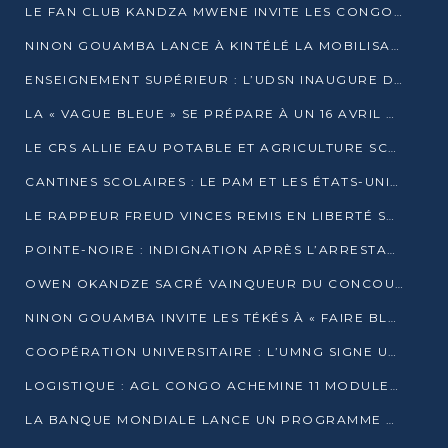
LE FAN CLUB KANDZA MWENE INVITE LES CONGOLAIS À UNE FORTE AFFLUENCE AU STADE DE KINTÉLÉ
NINON GOUAMBA LANCE À KINTÉLÉ LA MOBILISATION POUR L’INVESTITURE DR DSN
ENSEIGNEMENT SUPÉRIEUR : L’UDSN INAUGURE DES LABORATOIRES POUR BOOSTER LA FORMATION PRATIQUE
LA « VAGUE BLEUE » SE PRÉPARE À UN 16 AVRIL HISTORIQUE
LE CRS ALLIE EAU POTABLE ET AGRICULTURE SCOLAIRE AU CŒUR DE LA TRANSFORMATION DES ÉCOLES RURALES
CANTINES SCOLAIRES : LE PAM ET LES ÉTATS-UNIS AU CONTACT DES ÉCOLIERS DE KINKALA
LE RAPPEUR FREUD VINCES REMIS EN LIBERTÉ SOUS PRESSION MÉDIATIQUE
POINTE-NOIRE : INDIGNATION APRÈS L’ARRESTATION DU RAPPEUR FREUD VINCES
OWEN OKANDZE SACRÉ VAINQUEUR DU CONCOURS SLAM POUR LA VIE
NINON GOUAMBA INVITE LES TÉKÉS À « FAIRE BLOC » POUR PESER DANS LE DÉBAT NATIONAL
COOPÉRATION UNIVERSITAIRE : L’UMNG SIGNE UN ACCORD STRATÉGIQUE AVEC L’UNIVERSITÉ HAINAN EN CHINE
LOGISTIQUE : AGL CONGO ACHEMINE 11 MODULES GÉANTS JUSQU’À BRAZZAVILLE
LA BANQUE MONDIALE LANCE UN PROGRAMME DE 394 MILLIONS DE DOLLARS POUR LE BASSIN DU CONGO