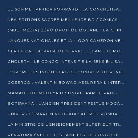
LE SOMMET AFRICA FORWARD : LA CONCRÉTISATION DE PARTENARIATS ÉQUILIBRÉS ET TOURNÉS VERS L’AVENIR ENTRE LE CONTINENT AFRICAIN ET LA FRANCE
NEA ÉDITIONS SACRÉE MEILLEURE BD / COMICS D’AFRIQUE AU KENYA
(MULTIMÉDIA) ZÉRO DROIT DE DOUANE : LA CHINE ET L’AFRIQUE VERS UNE PROXIMITÉ SANS PRÉCÉDENT (PAPIER GÉNÉRAL)
LANGUES NATIONALES ET IA : IGOR CAMERON VEUT ARRIMER LA STRATÉGIE IA À LA LOI SUR LA RECHERCHE
CERTIFICAT DE PRISE DE SERVICE : JEAN LUC MOUTHOU DÉMENT UNE « FAKE NEWS »
CHOLÉRA : LE CONGO INTENSIFIE LA SENSIBILISATION AU MARCHÉ DE TALANGAÏ
L’ORDRE DES INGÉNIEURS DU CONGO VEUT RENFORCER L’ÉTHIQUE ET LA CRÉDIBILITÉ DE LA PROFESSION
COSERCO : VALENTIN BOWAO ASSURERA L’INTÉRIM À LA TÊTE DU BUREAU EXÉCUTIF NATIONAL
MAMADI DOUMBOUYA DISTINGUÉ PAR LE PRIX « SUPER GRAND BÂTISSEUR BABACAR N’DIAYE »
BOTSWANA : L’ANCIEN PRÉSIDENT FESTUS MOGAE EST MORT À 86 ANS
UNIVERSITÉ MARIEN NGOUABI : ALFRED ROMUALD NGUYA POATY SOUTIENT UNE THÈSE SUR LE PARADOXE DE LA CROISSANCE EN ZONE CEMAC
LA MINISTRE DE L’ENSEIGNEMENT SUPÉRIEUR TRACE SA FEUILLE DE ROUTE
RENATURA ÉVEILLE LES FAMILLES DE CONGO TERMINAL À LA PROTECTION DE L’ENVIRONNEMENT