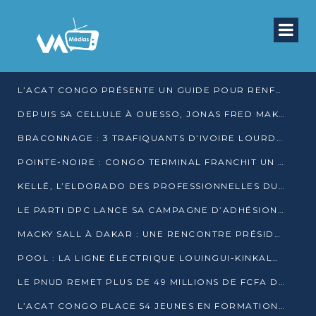
L’ACAT CONGO PRÉSENTE UN GUIDE POUR RENFORCER LES GARANTIES JUDICIAIRES EN GARDE À VUE
DEPUIS SA CELLULE À OUESSO, JONAS FRED MAKITA DÉNONCE CE QU’IL QUALIFIE DE DÉNI DE JUSTICE
BRACONNAGE : 3 TRAFIQUANTS D’IVOIRE LOURDEMENT CONDAMNÉS À DJAMBALA
POINTE-NOIRE : CONGO TERMINAL FRANCHIT UN CAP HISTORIQUE AVEC 99 MOUVEMENTS/HEURE
KELLÉ, L’ELDORADO DES PROFESSIONNELLES DU SEXE
LE PARTI DPC LANCE SA CAMPAGNE D’ADHÉSIONS ET VEUT STRUCTURER SA PRÉSENCE DANS LES 15 DÉPARTEMENTS
MACKY SALL À DAKAR : UNE RENCONTRE PRÉSIDENTIELLE QUI DIVISE L’OPINION SÉNÉGALAISE
POOL : LA LIGNE ÉLECTRIQUE LOUINGUI-KINKALA-BOKO MISE EN SERVICE
LE PNUD REMET PLUS DE 49 MILLIONS DE FCFA D’ÉQUIPEMENTS POUR ACCÉLÉRER LA NUMÉRISATION DU SYSTÈME DE SANTÉ
L’ACAT CONGO PLACE 54 JEUNES EN FORMATION PROFESSIONNELLE