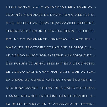
PESTY KANGA, L’OPV QUI CHANGE LE VISAGE DU REPORTAGE AU CONGO
JOURNÉE MONDIALE DE L’AVIATION CIVILE : LE CONGO MISE SUR L’INNOVATION ET LA SÉCURITÉ
BILILI BD FESTIVAL 2025 : BRAZZAVILLE CÉLÈBRE DIX ANS DE CRÉATION GRAPHIQUE AFRICAINE
TENTATIVE DE COUP D’ÉTAT AU BÉNIN : LE LIEUTENANT-COLONEL TIGRI S’AUTOPROCLAME CHEF D’UN COMITÉ MILITAIRE
BONNE GOUVERNANCE : BRAZZAVILLE ACCUEILLE LES PREMIÈRES JOURNÉES CONGOLAISES DE L’ÉVALUATION
MARCHÉS, TROTTOIRS ET HYGIÈNE PUBLIQUE : LE GOUVERNEMENT DURCIT LE TON
LE CONGO LANCE SON SYSTÈME NUMÉRIQUE DE VÉRIFICATION DU BOIS
DES FUTURS JOURNALISTES INITIÉS À L’ÉCONOMIE BLEUE DURABLE
LE CONGO SACRÉ CHAMPION D’AFRIQUE DU SLAM 2025
LA VISION DU CONGO AXÉE SUR UNE ÉCONOMIE BAS CARBONE AU RENDEZ-VOUS DE MONACO 2025
RECONNAISSANCE : HONNEUR À PARIS POUR MAIXENT RAOUL OMINGA
CANAL+ RELANCE LA CHAÎNE CAN ET DÉVOILE UNE OFFRE EXCEPTIONNELLE POUR DÉCEMBRE
LA DETTE DES PAYS EN DÉVELOPPEMENT ATTEINT UN SOMMET HISTORIQUE ENTRE 2022 ET 2024