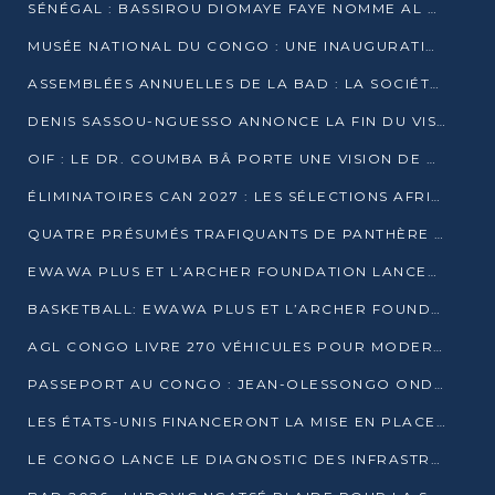
SÉNÉGAL : BASSIROU DIOMAYE FAYE NOMME AL AMINOU LÔ PREMIER MINISTRE
MUSÉE NATIONAL DU CONGO : UNE INAUGURATION PORTEUSE D’ESPOIR POUR LA CULTURE
ASSEMBLÉES ANNUELLES DE LA BAD : LA SOCIÉTÉ CIVILE CONGOLAISE À LA RECHERCHE DE PARTENAIRES POUR SES PROJETS
DENIS SASSOU-NGUESSO ANNONCE LA FIN DU VISA POUR LES AFRICAINS EN 2027
OIF : LE DR. COUMBA BÂ PORTE UNE VISION DE DIALOGUE, DE STABILITÉ ET DE RÉFORME À LA TÊTE
ÉLIMINATOIRES CAN 2027 : LES SÉLECTIONS AFRICAINES CONNAISSENT LEURS ADVERSAIRES
QUATRE PRÉSUMÉS TRAFIQUANTS DE PANTHÈRE ARRÊTÉS À EWO
EWAWA PLUS ET L’ARCHER FOUNDATION LANCENT UN CAMP DE BASKET POUR LES JEUNES À BRAZZAVILLE
BASKETBALL: EWAWA PLUS ET L’ARCHER FOUNDATION LANCENT UN CAMP POUR LES JEUNES
AGL CONGO LIVRE 270 VÉHICULES POUR MODERNISER LE TRANSPORT URBAIN
PASSEPORT AU CONGO : JEAN-OLESSONGO ONDAYE VEUT METTRE FIN AUX LENTEURS ADMINISTRATIVES
LES ÉTATS-UNIS FINANCERONT LA MISE EN PLACE DE JUSQU’À 50 CLINIQUES DE LUTTE CONTRE L’EBOLA
LE CONGO LANCE LE DIAGNOSTIC DES INFRASTRUCTURES SPORTIVES DU COMPLEXE DE KINTÉLÉ