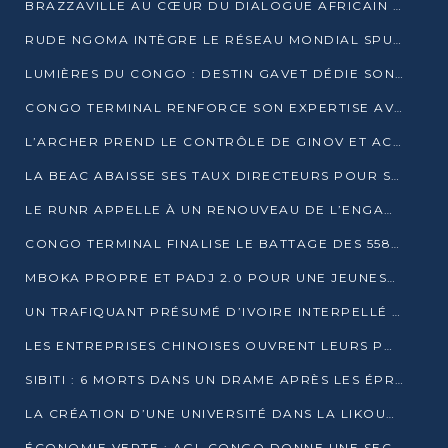
BRAZZAVILLE AU CŒUR DU DIALOGUE AFRICAIN SUR LES OBJECTIFS DE DÉVELOPPEMENT DURABLE
RUDE NGOMA INTÈGRE LE RÉSEAU MONDIAL SPUTNIK PRO APRÈS UNE FORMATION À MOSCOU
LUMIÈRES DU CONGO : DESTIN GAVET DÉDIE SON PRIX À L’UNITÉ NATIONALE ET À LA JEUNESSE
CONGO TERMINAL RENFORCE SON EXPERTISE AVEC NEUF NOUVEAUX FORMATEURS EN ENGINS PORTUAIRES
L’ARCHER PREND LE CONTRÔLE DE GINOV ET ACCÉLÈRE SON VIRAGE NUMÉRIQUE
LA BEAC ABAISSE SES TAUX DIRECTEURS POUR SOUTENIR LA CROISSANCE EN ZONE CEMAC
LE RUNR APPELLE À UN RENOUVEAU DE L’ENGAGEMENT MILITANT
CONGO TERMINAL FINALISE LE BATTAGE DES 558 PIEUX DU FUTUR QUAI DU MÔLE EST
MBOKA PROPRE ET PADJ 2.0 POUR UNE JEUNESSE PLUS AUTONOME
UN TRAFIQUANT PRÉSUMÉ D’IVOIRE INTERPELLÉ À DOLISIE
LES ENTREPRISES CHINOISES OUVRENT LEURS PORTES AUX JEUNES DIPLÔMÉS
SIBITI : 6 MORTS DANS UN DRAME APRÈS LES ÉPREUVES DU BEPC
LA CRÉATION D’UNE UNIVERSITÉ DANS LA LIKOUALA AU CŒUR D’UNE RÉFLEXION NATIONALE
ÉCONOMIE VERTE : AGL CONGO DONNE UNE SECONDE VIE À SES DÉCHETS INDUSTRIELS