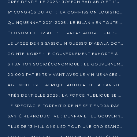
PRÉSIDENTIELLE 2026 : JOSEPH BADIABIO ET L’UDH-YUKI JOUENT LA PRUDENCE
6ᵉ CONGRÈS DU PCT : LA COMMISSION LOGISTIQUE ASSURE LA DISTRIBUTION DES KITS
QUINQUENNAT 2021-2026 : LE BILAN « EN TOUTE TRANSPARENCE » PRÉSENTÉ À LA PRESSE
ÉCONOMIE FLUVIALE : LE PABPS ADOPTE UN BUDGET 2026 DE PLUS DE 2,7 MILLIARDS FCFA
LE LYCÉE DENIS SASSOU N’GUESSO D’ABALA DOTÉ D’UNE SALLE MULTIMÉDIA
POINTE-NOIRE : LE GOUVERNEMENT EXHORTE À UN USAGE RESPONSABLE DU NOUVEAU MATÉRIEL MUNICIPAL
SITUATION SOCIOÉCONOMIQUE : LE GOUVERNEMENT INTERPELLÉ DEVANT LE SÉNAT
20.000 PATIENTS VIVANT AVEC LE VIH MENACÉS D’ARRÊT DE TRAITEMENT
AGL MOBILISE L’AFRIQUE AUTOUR DE LA CAN 2025
PRÉSIDENTIELLE 2026 : LA FORCE PUBLIQUE SE PRÉPARE À SÉCURISER LE SCRUTIN
LE SPECTACLE FORFAIT RIRE NE SE TIENDRA PAS LE 1ER JANVIER
SANTÉ REPRODUCTIVE : L’UNFPA ET LE GOUVERNEMENT AFFINENT LES PRIORITÉS DE 2026
PLUS DE 13 MILLIONS USD POUR UNE CROISSANCE VERTE ET SOUVERAINE
CONGO–HAND-BALL : LE TOURNOI DE COHÉSION ET DE FRATERNITÉ ALLUME SES LAMPIONS À BRAZZAVILLE