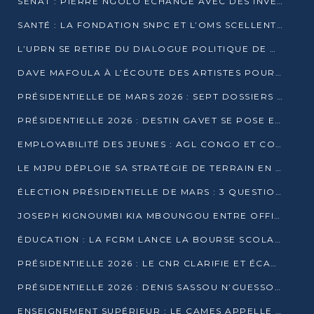
SÉNAT : PIERRE NGOLO ÉCHANGE AVEC DES INVESTISSEURS DU NUMÉRIQUE
SANTÉ : LA FONDATION SNPC ET L’OMS SCELLENT UN PARTENARIAT STRATÉGIQUE DE TROIS ANS
L’UPRN SE RETIRE DU DIALOGUE POLITIQUE DE DJAMBALA : TENSIONS DANS LE PRÉ-ÉLECTORAL CONGOLAIS
DAVE MAFOULA À L’ÉCOUTE DES ARTISTES POUR REDÉFINIR SA POLITIQUE CULTURELLE
PRÉSIDENTIELLE DE MARS 2026 : SEPT DOSSIERS DE CANDIDATURE ENREGISTRÉS À LA CLÔTURE DES DÉPÔTS
PRÉSIDENTIELLE 2026 : DESTIN GAVET SE POSE EN CANDIDAT DU « RAS-LE-BOL »
EMPLOYABILITÉ DES JEUNES : AGL CONGO ET CONGO TERMINAL S’ALLIENT À UCAC-ICAM
LE MJPU DÉPLOIE SA STRATÉGIE DE TERRAIN EN FAVEUR DE DSN
ÉLECTION PRÉSIDENTIELLE DE MARS : 3 QUESTIONS À UN EXPERT CONGOLAIS DE LA CYBERSÉCURITÉ
JOSEPH KIGNOUMBI KIA MBOUNGOU ENTRE OFFICIELLEMENT EN COURSE POUR LA PRÉSIDENTIELLE
ÉDUCATION : LA FCRM LANCE LA BOURSE SCOLAIRE FRANCINE-NTOUMI POUR PROMOUVOIR LES FILIÈRES SCIENTIFIQUES
PRÉSIDENTIELLE 2026 : LE CNR CLARIFIE ET ÉCARTE LA CANDIDATURE DU PASTEUR NTUMI
PRÉSIDENTIELLE 2026 : DENIS SASSOU N’GUESSO ANNONCE OFFICIELLEMENT SA CANDIDATURE
ENSEIGNEMENT SUPÉRIEUR : LE CAMES APPELLE À UNE UNIVERSITÉ AFRICAINE AXÉE SUR L’EMPLOYABILITÉ