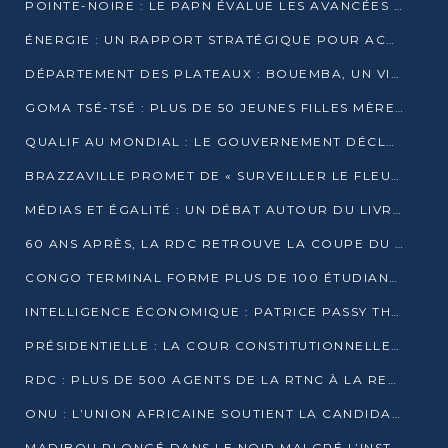
POINTE-NOIRE : LE PAPN ÉVALUE LES AVANCÉES DU MÔLE EST
ÉNERGIE : UN RAPPORT STRATÉGIQUE POUR ACCÉLÉRER LA TRANSITION AU CONGO
DÉPARTEMENT DES PLATEAUX : BOUEMBA, UN VIVIER ÉCONOMIQUE PRÊT À EXPLOSER
GOMA TSÉ-TSÉ : PLUS DE 50 JEUNES FILLES MÈRES SENSIBILISÉES À LA SANTÉ SEXUELLE
QUALIF AU MONDIAL : LE GOUVERNEMENT DÉCLARE LA JOURNÉE DU 1ER AVRIL 2026 CHÔMÉE ET PAYÉE
BRAZZAVILLE PROMET DE « SURVEILLER LE FLEUVE » APRÈS LA QUALIFICATION DE LA RDC AU MONDIAL
MÉDIAS ET ÉGALITÉ : UN DÉBAT AUTOUR DU LIVRE « CES FEMMES QUI REPRENNENT LE POUVOIR SUR LEUR VIE »
60 ANS APRÈS, LA RDC RETROUVE LA COUPE DU MONDE
CONGO TERMINAL FORME PLUS DE 100 ÉTUDIANTS AUX TECHNIQUES D’EMBAUCHE
INTELLIGENCE ÉCONOMIQUE : PATRICE PASSY THÉORISE UNE STRATÉGIE ADAPTÉE AUX CONTEXTES FRAGMENTÉS
PRÉSIDENTIELLE : LA COUR CONSTITUTIONNELLE CONFIRME LA VICTOIRE DE SASSOU NGUESSO AVEC 94,90 % DES SUFFRAGES
RDC : PLUS DE 500 AGENTS DE LA RTNC À LA RETRAITE, UNE PAGE SE TOURNE
ONU : L’UNION AFRICAINE SOUTIENT LA CANDIDATURE DE MACKY SALL
MADIBOU PLONGÉ DANS LE NOIR MALGRÉ L’INSTALLATION D’UN NOUVEAU TRANSFORMATEUR