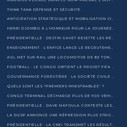
THINK TANK DÉFENSE ET SÉCURITÉ :
ANTICIPATION STRATÉGIQUE ET MOBILISATION CITOYENNE POUR NOTRE SOUVERAINETÉ NATIONALE
HENRI DJOMBO À L’HONNEUR POUR LA JOURNÉE MONDIALE DU THÉÂTRE
PRÉSIDENTIELLE : DESTIN GAVET REJETTE LES RÉSULTATS ET APPELLE À UN DIALOGUE NATIONAL
ENSEIGNEMENT : L’ENFICE LANCE LE RECRUTEMENT DE SA PREMIÈRE PROMOTION DE PROFESSEURS DES ÉCOLES
AGL MET SUR RAIL UNE LOCOMOTIVE DE 83 TONNES À POINTE-NOIRE
FOOTBALL : LE CONGO OBTIENT LE PROJET FIFA ARENA POUR SES 15 DÉPARTEMENTS
GOUVERNANCE FORESTIÈRE : LA SOCIÉTÉ CIVILE CONGOLAISE AFFICHE SES PRIORITÉS POUR 2026
QUELS SONT LES “PREMIERS MINISTRABLES” ?
CONGO TERMINAL DÉCHARGE PLUS DE 900 VÉHICULES EN QUELQUES HEURES
PRÉSIDENTIELLE : DAVE MAFOULA CONTESTE LES RÉSULTATS PROVISOIRES
LA DGSP ANNONCE UNE RÉPRESSION PLUS STRICTE CONTRE LES MOTO-TAXIS
PRÉSIDENTIELLE : LA CNEI TRANSMET LES RÉSULTATS PROVISOIRES À LA COUR CONSTITUTIONNELLE