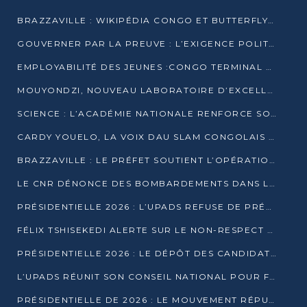
BRAZZAVILLE : WIKIPÉDIA CONGO ET BUTTERFLY SCELLENT UN PARTENARIAT POUR STRUCTURER LE BÉNÉVOLAT NUMÉRIQUE
GOUVERNER PAR LA PREUVE : L’EXIGENCE POLITIQUE DU XXIᵉ SIÈCLE
EMPLOYABILITÉ DES JEUNES :CONGO TERMINAL S’ALLIE À L’ESCIC POUR RAPPROCHER L’ÉCOLE DU TERRAIN
MOUYONDZI, NOUVEAU LABORATOIRE D’EXCELLENCE PÉDAGOGIQUE AVEC L’ENFICE
SCIENCE : L’ACADÉMIE NATIONALE RENFORCE SON ÉQUIPE ET TRACE SA FEUILLE DE ROUTE 2026
CARDY YOUELO, LA VOIX DAU SLAM CONGOLAIS QUI INTERPELLE LE MONDE
BRAZZAVILLE : LE PRÉFET SOUTIENT L’OPÉRATION « ZÉRO KULUNA » ET APPELLE À LA VIGILANCE CITOYENNE
LE CNR DÉNONCE DES BOMBARDEMENTS DANS LE POOL ET ACCUSE LE GOUVERNEMENT
PRÉSIDENTIELLE 2026 : L’UPADS REFUSE DE PRÉSENTER UN CANDIDAT ET DÉNONCE UN PROCESSUS NON CRÉDIBLE
FÉLIX TSHISEKEDI ALERTE SUR LE NON-RESPECT DES ENGAGEMENTS DE PAIX APRÈS SA RENCONTRE AVEC D. SASSOU-NGUESSO
PRÉSIDENTIELLE 2026 : LE DÉPÔT DES CANDIDATURES OUVERT DU 29 JANVIER AU 12 FÉVRIER
L’UPADS RÉUNIT SON CONSEIL NATIONAL POUR FIXER SA LIGNE POLITIQUE À DEUX MOIS DE LA PRÉSIDENTIELLE
PRÉSIDENTIELLE DE 2026 : LE MOUVEMENT RÉPUBLICAIN DÉNONCE UNE CONVOCATION ÉLECTORALE « OPAQUE ET PRÉCIPITÉE »