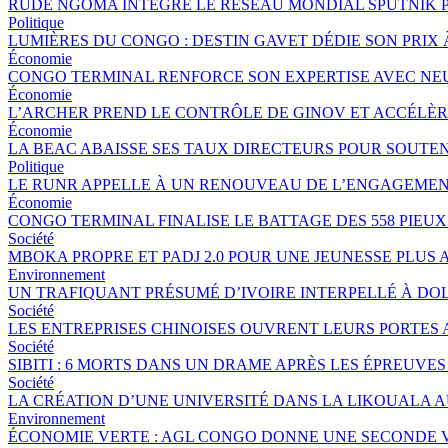
RUDE NGOMA INTÈGRE LE RÉSEAU MONDIAL SPUTNIK 
Politique
LUMIÈRES DU CONGO : DESTIN GAVET DÉDIE SON PRIX 
Économie
CONGO TERMINAL RENFORCE SON EXPERTISE AVEC NE
Économie
L’ARCHER PREND LE CONTRÔLE DE GINOV ET ACCÉLÈ
Économie
LA BEAC ABAISSE SES TAUX DIRECTEURS POUR SOUTE
Politique
LE RUNR APPELLE À UN RENOUVEAU DE L’ENGAGEMEN
Économie
CONGO TERMINAL FINALISE LE BATTAGE DES 558 PIEU
Société
MBOKA PROPRE ET PADJ 2.0 POUR UNE JEUNESSE PLU
Environnement
UN TRAFIQUANT PRÉSUMÉ D’IVOIRE INTERPELLÉ À DOL
Société
LES ENTREPRISES CHINOISES OUVRENT LEURS PORTES
Société
SIBITI : 6 MORTS DANS UN DRAME APRÈS LES ÉPREUVES
Société
LA CRÉATION D’UNE UNIVERSITÉ DANS LA LIKOUALA 
Environnement
ÉCONOMIE VERTE : AGL CONGO DONNE UNE SECONDE V