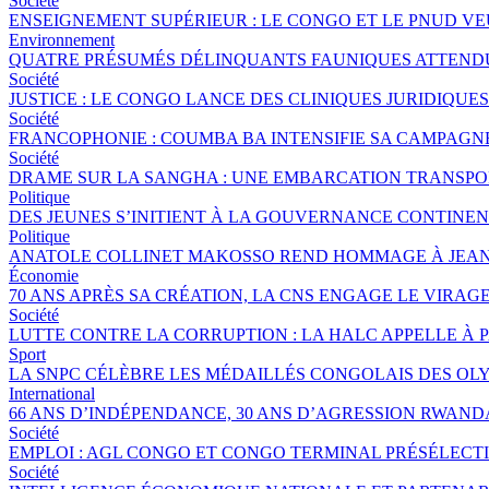
Société
ENSEIGNEMENT SUPÉRIEUR : LE CONGO ET LE PNUD V
Environnement
QUATRE PRÉSUMÉS DÉLINQUANTS FAUNIQUES ATTENDUS
Société
JUSTICE : LE CONGO LANCE DES CLINIQUES JURIDIQU
Société
FRANCOPHONIE : COUMBA BA INTENSIFIE SA CAMPAGNE 
Société
DRAME SUR LA SANGHA : UNE EMBARCATION TRANSPORT
Politique
DES JEUNES S’INITIENT À LA GOUVERNANCE CONTINE
Politique
ANATOLE COLLINET MAKOSSO REND HOMMAGE À JEAN
Économie
70 ANS APRÈS SA CRÉATION, LA CNS ENGAGE LE VIRAGE
Société
LUTTE CONTRE LA CORRUPTION : LA HALC APPELLE À 
Sport
LA SNPC CÉLÈBRE LES MÉDAILLÉS CONGOLAIS DES OL
International
66 ANS D’INDÉPENDANCE, 30 ANS D’AGRESSION RWANDA
Société
EMPLOI : AGL CONGO ET CONGO TERMINAL PRÉSÉLECTI
Société