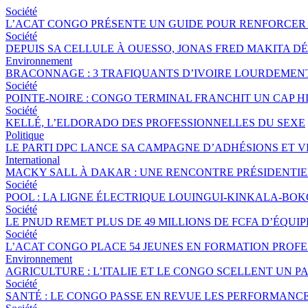
Société
L’ACAT CONGO PRÉSENTE UN GUIDE POUR RENFORCER 
Société
DEPUIS SA CELLULE À OUESSO, JONAS FRED MAKITA DÉ
Environnement
BRACONNAGE : 3 TRAFIQUANTS D’IVOIRE LOURDEME
Société
POINTE-NOIRE : CONGO TERMINAL FRANCHIT UN CAP 
Société
KELLÉ, L’ELDORADO DES PROFESSIONNELLES DU SEXE
Politique
LE PARTI DPC LANCE SA CAMPAGNE D’ADHÉSIONS ET 
International
MACKY SALL À DAKAR : UNE RENCONTRE PRÉSIDENTIEL
Société
POOL : LA LIGNE ÉLECTRIQUE LOUINGUI-KINKALA-BOK
Société
LE PNUD REMET PLUS DE 49 MILLIONS DE FCFA D’ÉQU
Société
L’ACAT CONGO PLACE 54 JEUNES EN FORMATION PROF
Environnement
AGRICULTURE : L’ITALIE ET LE CONGO SCELLENT UN
Société
SANTÉ : LE CONGO PASSE EN REVUE LES PERFORMANCE