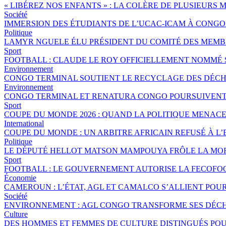
« LIBÉREZ NOS ENFANTS » : LA COLÈRE DE PLUSIEURS
Société
IMMERSION DES ÉTUDIANTS DE L’UCAC-ICAM À CONG
Politique
LAMYR NGUELE ÉLU PRÉSIDENT DU COMITÉ DES MEMB
Sport
FOOTBALL : CLAUDE LE ROY OFFICIELLEMENT NOMMÉ
Environnement
CONGO TERMINAL SOUTIENT LE RECYCLAGE DES DÉCHE
Environnement
CONGO TERMINAL ET RENATURA CONGO POURSUIVENT 
Sport
COUPE DU MONDE 2026 : QUAND LA POLITIQUE MENAC
International
COUPE DU MONDE : UN ARBITRE AFRICAIN REFUSÉ À L’
Politique
LE DÉPUTÉ HELLOT MATSON MAMPOUYA FRÔLE LA MOR
Sport
FOOTBALL : LE GOUVERNEMENT AUTORISE LA FECOFOO
Économie
CAMEROUN : L’ÉTAT, AGL ET CAMALCO S’ALLIENT POU
Société
ENVIRONNEMENT : AGL CONGO TRANSFORME SES DÉCH
Culture
DES HOMMES ET FEMMES DE CULTURE DISTINGUÉS P