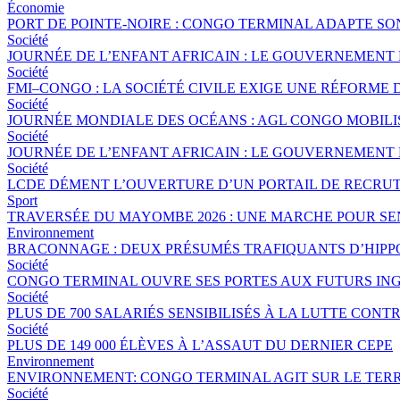
Économie
PORT DE POINTE-NOIRE : CONGO TERMINAL ADAPTE S
Société
JOURNÉE DE L’ENFANT AFRICAIN : LE GOUVERNEMENT 
Société
FMI–CONGO : LA SOCIÉTÉ CIVILE EXIGE UNE RÉFORME 
Société
JOURNÉE MONDIALE DES OCÉANS : AGL CONGO MOBILI
Société
JOURNÉE DE L’ENFANT AFRICAIN : LE GOUVERNEMENT 
Société
LCDE DÉMENT L’OUVERTURE D’UN PORTAIL DE RECRUT
Sport
TRAVERSÉE DU MAYOMBE 2026 : UNE MARCHE POUR SEN
Environnement
BRACONNAGE : DEUX PRÉSUMÉS TRAFIQUANTS D’HIPP
Société
CONGO TERMINAL OUVRE SES PORTES AUX FUTURS ING
Société
PLUS DE 700 SALARIÉS SENSIBILISÉS À LA LUTTE CO
Société
PLUS DE 149 000 ÉLÈVES À L’ASSAUT DU DERNIER CEPE
Environnement
ENVIRONNEMENT: CONGO TERMINAL AGIT SUR LE TERR
Société