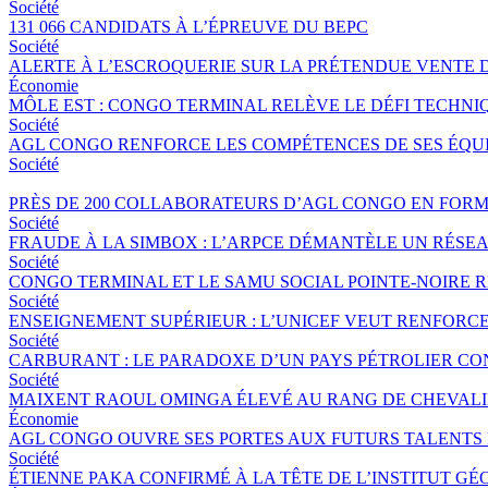
Société
131 066 CANDIDATS À L’ÉPREUVE DU BEPC
Société
ALERTE À L’ESCROQUERIE SUR LA PRÉTENDUE VENTE 
Économie
MÔLE EST : CONGO TERMINAL RELÈVE LE DÉFI TECHNI
Société
AGL CONGO RENFORCE LES COMPÉTENCES DE SES ÉQUIP
Société
PRÈS DE 200 COLLABORATEURS D’AGL CONGO EN FORM
Société
FRAUDE À LA SIMBOX : L’ARPCE DÉMANTÈLE UN RÉSE
Société
CONGO TERMINAL ET LE SAMU SOCIAL POINTE-NOIRE
Société
ENSEIGNEMENT SUPÉRIEUR : L’UNICEF VEUT RENFORC
Société
CARBURANT : LE PARADOXE D’UN PAYS PÉTROLIER CO
Société
MAIXENT RAOUL OMINGA ÉLEVÉ AU RANG DE CHEVALIER
Économie
AGL CONGO OUVRE SES PORTES AUX FUTURS TALENTS 
Société
ÉTIENNE PAKA CONFIRMÉ À LA TÊTE DE L’INSTITUT G