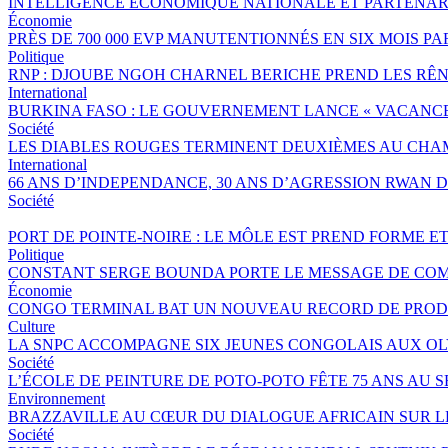
INTELLIGENCE ÉCONOMIQUE NATIONALE ET PARTENAR
Économie
PRÈS DE 700 000 EVP MANUTENTIONNÉS EN SIX MOIS 
Politique
RNP : DJOUBE NGOH CHARNEL BERICHE PREND LES RÊN
International
BURKINA FASO : LE GOUVERNEMENT LANCE « VACANCES 
Société
LES DIABLES ROUGES TERMINENT DEUXIÈMES AU CHA
International
66 ANS D’INDEPENDANCE, 30 ANS D’AGRESSION RWAN DA
Société
PORT DE POINTE-NOIRE : LE MÔLE EST PREND FORME E
Politique
CONSTANT SERGE BOUNDA PORTE LE MESSAGE DE COM
Économie
CONGO TERMINAL BAT UN NOUVEAU RECORD DE PRODU
Culture
LA SNPC ACCOMPAGNE SIX JEUNES CONGOLAIS AUX O
Société
L’ÉCOLE DE PEINTURE DE POTO-POTO FÊTE 75 ANS AU 
Environnement
BRAZZAVILLE AU CŒUR DU DIALOGUE AFRICAIN SUR 
Société