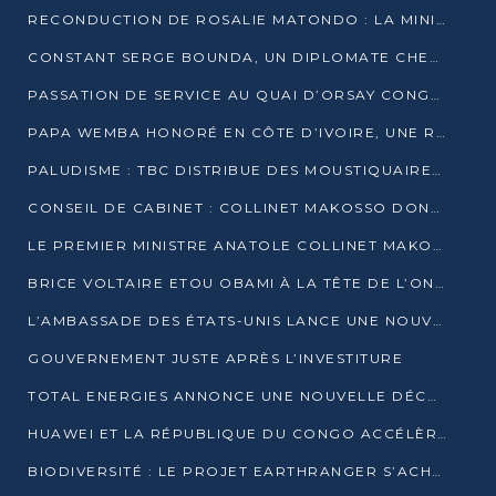
RECONDUCTION DE ROSALIE MATONDO : LA MINISTRE PROMET D’ACCÉLÉRER LE TRAITEMENT DES DOSSIERS ET DE RELEVER DE NOUVEAUX DÉFIS
CONSTANT SERGE BOUNDA, UN DIPLOMATE CHEVRONNÉ AUX COMMANDES DES AFFAIRES ÉTRANGÈRES
PASSATION DE SERVICE AU QUAI D’ORSAY CONGOLAIS : GAKOSSO PASSE LE FLAMBEAU À BOUNDA
PAPA WEMBA HONORÉ EN CÔTE D’IVOIRE, UNE RUE PORTE DÉSORMAIS SON NOM
PALUDISME : TBC DISTRIBUE DES MOUSTIQUAIRES DANS DEUX CSI DE BRAZZAVILLE
CONSEIL DE CABINET : COLLINET MAKOSSO DONNE SES DERNIÈRES ORIENTATIONS
LE PREMIER MINISTRE ANATOLE COLLINET MAKOSSO DÉMISSIONNE AVEC SON GOUVERNEMENT
BRICE VOLTAIRE ETOU OBAMI À LA TÊTE DE L’ONEC-C POUR TROIS ANS
L’AMBASSADE DES ÉTATS-UNIS LANCE UNE NOUVELLE COHORTE DU PROGRAMME ACCESS MICRO-SCHOLARSHIP
GOUVERNEMENT JUSTE APRÈS L’INVESTITURE
TOTAL ENERGIES ANNONCE UNE NOUVELLE DÉCOUVERTE D’HYDROCARBURES SUR LE PERMIS MOHO AU LARGE DU CONGO
HUAWEI ET LA RÉPUBLIQUE DU CONGO ACCÉLÈRENT LEUR PARTENARIAT
BIODIVERSITÉ : LE PROJET EARTHRANGER S’ACHÈVE, MAIS LES DÉFIS DEMEURENT