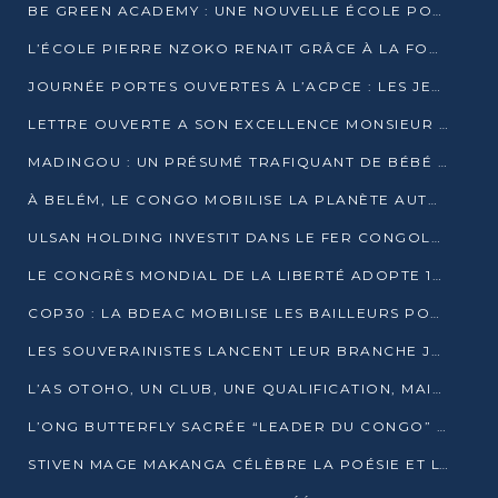
BE GREEN ACADEMY : UNE NOUVELLE ÉCOLE POUR LES MÉTIERS DE L’ÉCOLOGIE À POINTE-NOIRE
L’ÉCOLE PIERRE NZOKO RENAIT GRÂCE À LA FONDATION MUCODEC
JOURNÉE PORTES OUVERTES À L’ACPCE : LES JEUNES EN IMMERSION DANS L’ENTREPRISE
LETTRE OUVERTE A SON EXCELLENCE MONSIEUR DENIS SASSOU NGUESSO, PRESIDENT DE LAREPUBLIQUE DU CONGO
MADINGOU : UN PRÉSUMÉ TRAFIQUANT DE BÉBÉ CHIMPANZÉ FIXÉ SUR SON SORT LE 20 NOVEMBRE
À BELÉM, LE CONGO MOBILISE LA PLANÈTE AUTOUR DU FONDS BLEU POUR LE BASSIN DU CONGO
ULSAN HOLDING INVESTIT DANS LE FER CONGOLAIS
LE CONGRÈS MONDIAL DE LA LIBERTÉ ADOPTE 14 RÉSOLUTIONS HISTORIQUES
COP30 : LA BDEAC MOBILISE LES BAILLEURS POUR LE FONDS BLEU DU BASSIN DU CONGO
LES SOUVERAINISTES LANCENT LEUR BRANCHE JEUNE À BRAZZAVILLE
L’AS OTOHO, UN CLUB, UNE QUALIFICATION, MAIS ENCORE DES DOUTES
L’ONG BUTTERFLY SACRÉE “LEADER DU CONGO” AU PRIX D’EXCELLENCE 2025
STIVEN MAGE MAKANGA CÉLÈBRE LA POÉSIE ET L’HUMAIN AVEC SON RECUEIL “HECTARE”