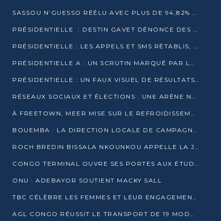
SASSOU N’GUESSO RÉÉLU AVEC PLUS DE 94,82% DES VOIX
PRÉSIDENTIELLE : DESTIN GAVET DÉNONCE DES IRRÉGULARITÉS ET REVENDIQUE LA VICTOIRE
PRÉSIDENTIELLE : LES APPELS ET SMS RÉTABLIS, INTERNET RESTE BLOQUÉ
PRÉSIDENTIELLE A : UN SCRUTIN MARQUÉ PAR LA COUPURE D’INTERNET ET UNE AFFLUENCE TIMIDE À BRAZZAVILLE
PRÉSIDENTIELLE : UN FAUX VISUEL DE RÉSULTATS CIRCULE
RÉSEAUX SOCIAUX ET ÉLECTIONS : UNE ARÈNE NUMÉRIQUE EN PLEINE MUTATION AU CONGO
À FREETOWN, MEER MISE SUR LE REFROIDISSEMENT PASSIF FACE À LA CHALEUR EXTRÊME
BOUEMBA : LA DIRECTION LOCALE DE CAMPAGNE DE DENIS SASSOU N’GUESSO MULTIPLIE LES ACTIVITÉS DE MOBILISATION
ROCH BREDIN BISSALA NKOUNKOU APPELLE LA JEUNESSE DE GOMA TSÉ-TSÉ À UN VOTE MASSIF POUR DENIS SASSOU NGUESSO
CONGO TERMINAL OUVRE SES PORTES AUX ÉTUDIANTS EN TRANSPORT ET LOGISTIQUE
ONU : ADEBAYOR SOUTIENT MACKY SALL
TBC CÉLÈBRE LES FEMMES ET LEUR ENGAGEMENT À L’OCCASION DU 8 MARS
AGL CONGO RÉUSSIT LE TRANSPORT DE 19 MODULES HORS GABARIT ENTRE POINTE-NOIRE ET BRAZZAVILLE