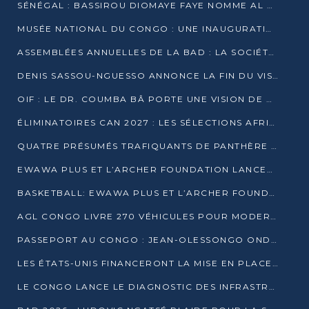
SÉNÉGAL : BASSIROU DIOMAYE FAYE NOMME AL AMINOU LÔ PREMIER MINISTRE
MUSÉE NATIONAL DU CONGO : UNE INAUGURATION PORTEUSE D’ESPOIR POUR LA CULTURE
ASSEMBLÉES ANNUELLES DE LA BAD : LA SOCIÉTÉ CIVILE CONGOLAISE À LA RECHERCHE DE PARTENAIRES POUR SES PROJETS
DENIS SASSOU-NGUESSO ANNONCE LA FIN DU VISA POUR LES AFRICAINS EN 2027
OIF : LE DR. COUMBA BÂ PORTE UNE VISION DE DIALOGUE, DE STABILITÉ ET DE RÉFORME À LA TÊTE
ÉLIMINATOIRES CAN 2027 : LES SÉLECTIONS AFRICAINES CONNAISSENT LEURS ADVERSAIRES
QUATRE PRÉSUMÉS TRAFIQUANTS DE PANTHÈRE ARRÊTÉS À EWO
EWAWA PLUS ET L’ARCHER FOUNDATION LANCENT UN CAMP DE BASKET POUR LES JEUNES À BRAZZAVILLE
BASKETBALL: EWAWA PLUS ET L’ARCHER FOUNDATION LANCENT UN CAMP POUR LES JEUNES
AGL CONGO LIVRE 270 VÉHICULES POUR MODERNISER LE TRANSPORT URBAIN
PASSEPORT AU CONGO : JEAN-OLESSONGO ONDAYE VEUT METTRE FIN AUX LENTEURS ADMINISTRATIVES
LES ÉTATS-UNIS FINANCERONT LA MISE EN PLACE DE JUSQU’À 50 CLINIQUES DE LUTTE CONTRE L’EBOLA
LE CONGO LANCE LE DIAGNOSTIC DES INFRASTRUCTURES SPORTIVES DU COMPLEXE DE KINTÉLÉ