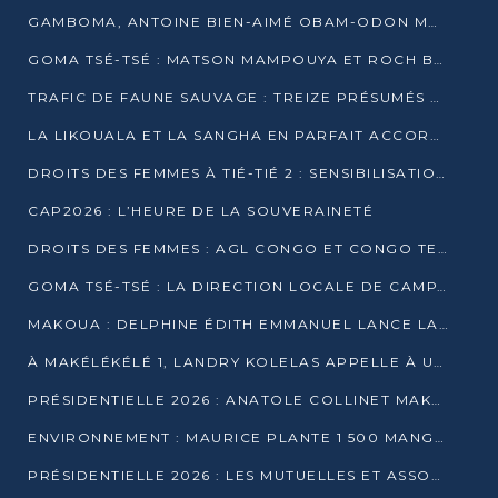
GAMBOMA, ANTOINE BIEN-AIMÉ OBAM-ODON MOBILISE LES 32 148 ÉLECTEURS EN FAVEUR DE DENIS SASSOU NGUESSO
GOMA TSÉ-TSÉ : MATSON MAMPOUYA ET ROCH BREDIN BISSALA NKOUNKOU EN CAMPAGNE DE PROXIMITÉ
TRAFIC DE FAUNE SAUVAGE : TREIZE PRÉSUMÉS TRAFIQUANTS INTERPELLÉS AU CONGO EN 2025
LA LIKOUALA ET LA SANGHA EN PARFAIT ACCORD AVEC LE PROJET DE SOCIÉTÉ DU CANDIDAT DENIS SASSOU-N’GUESSO
DROITS DES FEMMES À TIÉ-TIÉ 2 : SENSIBILISATION ET PÉDAGOGIE SUR LE DROIT DE VOTE
CAP2026 : L’HEURE DE LA SOUVERAINETÉ
DROITS DES FEMMES : AGL CONGO ET CONGO TERMINAL METTENT EN AVANT LE LEADERSHIP FÉMININ
GOMA TSÉ-TSÉ : LA DIRECTION LOCALE DE CAMPAGNE INTENSIFIE LA SENSIBILISATION DANS LES VILLAGES
MAKOUA : DELPHINE ÉDITH EMMANUEL LANCE LA CAMPAGNE POUR DENIS SASSOU-N’GUESSO
À MAKÉLÉKÉLÉ 1, LANDRY KOLELAS APPELLE À UNE MOBILISATION MASSIVE EN FAVEUR DE DENIS SASSOU-N’GUESSO
PRÉSIDENTIELLE 2026 : ANATOLE COLLINET MAKOSSO DÉFEND LE PROJET DE SOCIÉTÉ DE DENIS SASSOU NGUESSO
ENVIRONNEMENT : MAURICE PLANTE 1 500 MANGROVES POUR HONORER WANGARI MAATHAI
PRÉSIDENTIELLE 2026 : LES MUTUELLES ET ASSOCIATIONS S’IMPLIQUENT DANS LA CAMPAGNE ÉLECTORALE À TIÉ-TIÉ 2 (POINTE-NOIRE)