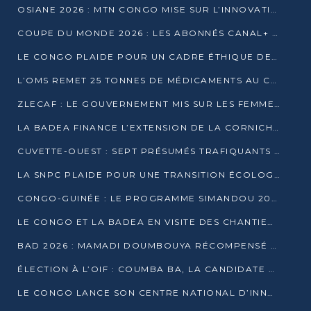
OSIANE 2026 : MTN CONGO MISE SUR L’INNOVATION POUR RELEVER LES DÉFIS AFRICAINS
COUPE DU MONDE 2026 : LES ABONNÉS CANAL+ AU CONGO DÉÇUS À QUELQUES JOURS DU COUP D’ENVOI
LE CONGO PLAIDE POUR UN CADRE ÉTHIQUE DE L’INTELLIGENCE ARTIFICIELLE À DAKAR
L’OMS REMET 25 TONNES DE MÉDICAMENTS AU CONGO POUR RENFORCER LA RIPOSTE AUX ÉPIDÉMIES
ZLECAF : LE GOUVERNEMENT MIS SUR LES FEMMES ENTREPRENEURES
LA BADEA FINANCE L’EXTENSION DE LA CORNICHE SUD DE BRAZZAVILLE
CUVETTE-OUEST : SEPT PRÉSUMÉS TRAFIQUANTS DE FAUNE INTERPELLÉS À EWO ET KELLÉ
LA SNPC PLAIDE POUR UNE TRANSITION ÉCOLOGIQUE PROGRESSIVE
CONGO-GUINÉE : LE PROGRAMME SIMANDOU 2040 AU CŒUR DES ÉCHANGES À LA BAD
LE CONGO ET LA BADEA EN VISITE DES CHANTIERS
BAD 2026 : MAMADI DOUMBOUYA RÉCOMPENSÉ PAR LE TROPHÉE BABACAR NDIAYE À BRAZZAVILLE
ÉLECTION À L’OIF : COUMBA BA, LA CANDIDATE DISCRÈTE QUI BOUSCULE LE JEU DIPLOMATIQUE
LE CONGO LANCE SON CENTRE NATIONAL D’INNOVATION