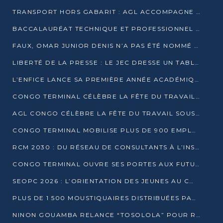
TRANSPORT HORS GABARIT : AGL ACCOMPAGNE LE DÉVELOPPEMENT DU SECTEUR BRASSICOLE AU CONGO
BACCALAURÉAT TECHNIQUE ET PROFESSIONNEL : 16 352 CANDIDATS LANCÉS DANS LES ÉPREUVES D’EPS
FAUX, OMAR JUNIOR DENIS N’A PAS ÉTÉ NOMMÉ AIDE DE CAMP ADJOINT DE DENIS SASSOU NGUESSO
LIBERTÉ DE LA PRESSE : LE JEC DRESSE UN TABLEAU PRÉOCCUPANT AU CONGO
L’ENFICE LANCE SA PREMIÈRE ANNÉE ACADÉMIQUE AVEC 100 FUTURS ENSEIGNANTS
CONGO TERMINAL CÉLÈBRE LA FÊTE DU TRAVAIL AVEC SES COLLABORATEURS À POINTE-NOIRE
AGL CONGO CÉLÈBRE LA FÊTE DU TRAVAIL SOUS LE SIGNE DE LA COHÉSION
CONGO TERMINAL MOBILISE PLUS DE 900 EMPLOYÉS AUTOUR DE LA SÉCURITÉ AU TRAVAIL
RCM 2030 : DU RÉSEAU DE CONSULTANTS À L’INSTRUMENT DE PUISSANCE EN AFRIQUE FRANCOPHONE
CONGO TERMINAL OUVRE SES PORTES AUX FUTURS INGÉNIEURS AU FORUM DES MÉTIERS D’UCAC-ICAM
SEOPC 2026 : L’ORIENTATION DES JEUNES AU CŒUR DE LA DEUXIÈME ÉDITION
PLUS DE 1 500 MOUSTIQUAIRES DISTRIBUÉES PAR AGL ET CONGO TERMINAL DANS LA LUTTE CONTRE LE PALUDISME
NINON GOUAMBA RELANCE “TOSOLOLA” POUR RENFORCER LE DIALOGUE AVEC LES CITOYENS