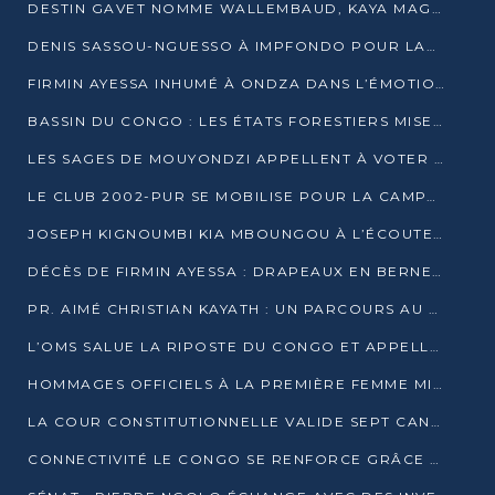
DESTIN GAVET NOMME WALLEMBAUD, KAYA MAGANE, BOUDZIKA ET MBOUSSA-ELLAH AUX COMMANDES DE SA CAMPAGNE
DENIS SASSOU-NGUESSO À IMPFONDO POUR LANCER LE CORRIDOR 13
FIRMIN AYESSA INHUMÉ À ONDZA DANS L’ÉMOTION ET LE RECUEILLEMENT
BASSIN DU CONGO : LES ÉTATS FORESTIERS MISENT SUR LES MARCHÉS CARBONE
LES SAGES DE MOUYONDZI APPELLENT À VOTER DENIS SASSOU-NGUESSO
LE CLUB 2002-PUR SE MOBILISE POUR LA CAMPAGNE
JOSEPH KIGNOUMBI KIA MBOUNGOU À L’ÉCOUTE DE TALANGAÏ
DÉCÈS DE FIRMIN AYESSA : DRAPEAUX EN BERNE LUNDI
PR. AIMÉ CHRISTIAN KAYATH : UN PARCOURS AU SERVICE DE LA RECHERCHE ET DE L’INNOVATION
L’OMS SALUE LA RIPOSTE DU CONGO ET APPELLE À DES RÉFORMES DURABLES
HOMMAGES OFFICIELS À LA PREMIÈRE FEMME MINISTRE DU CONGO
LA COUR CONSTITUTIONNELLE VALIDE SEPT CANDIDATURES POUR LA PRÉSIDENTIELLE
CONNECTIVITÉ LE CONGO SE RENFORCE GRÂCE AU CÂBLE 2AFRICA