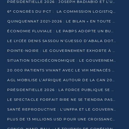
PRÉSIDENTIELLE 2026 : JOSEPH BADIABIO ET L’UDH-YUKI JOUENT LA PRUDENCE
6ᵉ CONGRÈS DU PCT : LA COMMISSION LOGISTIQUE ASSURE LA DISTRIBUTION DES KITS
QUINQUENNAT 2021-2026 : LE BILAN « EN TOUTE TRANSPARENCE » PRÉSENTÉ À LA PRESSE
ÉCONOMIE FLUVIALE : LE PABPS ADOPTE UN BUDGET 2026 DE PLUS DE 2,7 MILLIARDS FCFA
LE LYCÉE DENIS SASSOU N’GUESSO D’ABALA DOTÉ D’UNE SALLE MULTIMÉDIA
POINTE-NOIRE : LE GOUVERNEMENT EXHORTE À UN USAGE RESPONSABLE DU NOUVEAU MATÉRIEL MUNICIPAL
SITUATION SOCIOÉCONOMIQUE : LE GOUVERNEMENT INTERPELLÉ DEVANT LE SÉNAT
20.000 PATIENTS VIVANT AVEC LE VIH MENACÉS D’ARRÊT DE TRAITEMENT
AGL MOBILISE L’AFRIQUE AUTOUR DE LA CAN 2025
PRÉSIDENTIELLE 2026 : LA FORCE PUBLIQUE SE PRÉPARE À SÉCURISER LE SCRUTIN
LE SPECTACLE FORFAIT RIRE NE SE TIENDRA PAS LE 1ER JANVIER
SANTÉ REPRODUCTIVE : L’UNFPA ET LE GOUVERNEMENT AFFINENT LES PRIORITÉS DE 2026
PLUS DE 13 MILLIONS USD POUR UNE CROISSANCE VERTE ET SOUVERAINE
CONGO–HAND-BALL : LE TOURNOI DE COHÉSION ET DE FRATERNITÉ ALLUME SES LAMPIONS À BRAZZAVILLE