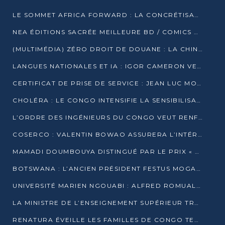
LE SOMMET AFRICA FORWARD : LA CONCRÉTISATION DE PARTENARIATS ÉQUILIBRÉS ET TOURNÉS VERS L’AVENIR ENTRE LE CONTINENT AFRICAIN ET LA FRANCE
NEA ÉDITIONS SACRÉE MEILLEURE BD / COMICS D’AFRIQUE AU KENYA
(MULTIMÉDIA) ZÉRO DROIT DE DOUANE : LA CHINE ET L’AFRIQUE VERS UNE PROXIMITÉ SANS PRÉCÉDENT (PAPIER GÉNÉRAL)
LANGUES NATIONALES ET IA : IGOR CAMERON VEUT ARRIMER LA STRATÉGIE IA À LA LOI SUR LA RECHERCHE
CERTIFICAT DE PRISE DE SERVICE : JEAN LUC MOUTHOU DÉMENT UNE « FAKE NEWS »
CHOLÉRA : LE CONGO INTENSIFIE LA SENSIBILISATION AU MARCHÉ DE TALANGAÏ
L’ORDRE DES INGÉNIEURS DU CONGO VEUT RENFORCER L’ÉTHIQUE ET LA CRÉDIBILITÉ DE LA PROFESSION
COSERCO : VALENTIN BOWAO ASSURERA L’INTÉRIM À LA TÊTE DU BUREAU EXÉCUTIF NATIONAL
MAMADI DOUMBOUYA DISTINGUÉ PAR LE PRIX « SUPER GRAND BÂTISSEUR BABACAR N’DIAYE »
BOTSWANA : L’ANCIEN PRÉSIDENT FESTUS MOGAE EST MORT À 86 ANS
UNIVERSITÉ MARIEN NGOUABI : ALFRED ROMUALD NGUYA POATY SOUTIENT UNE THÈSE SUR LE PARADOXE DE LA CROISSANCE EN ZONE CEMAC
LA MINISTRE DE L’ENSEIGNEMENT SUPÉRIEUR TRACE SA FEUILLE DE ROUTE
RENATURA ÉVEILLE LES FAMILLES DE CONGO TERMINAL À LA PROTECTION DE L’ENVIRONNEMENT