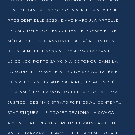
LES JOURNALISTES CONGOLAIS INITIÉS AUX ENJEUX DE L’ÉCONOMIE BLEUE
PRÉSIDENTIELLE 2026 : DAVE MAFOULA APPELLE LES CONGOLAIS À UN « NOUVEAU DÉPART »
LE CSLC RELANCE LES CARTES DE PRESSE ET RECONNAÎT OFFICIELLEMENT LES MÉDIAS EN LIGNE
MÉDIAS : LE CSLC ANNONCE LA CRÉATION D’UN FONDS D’APPUI À LA PRESSE
PRESIDENTIELLE 2026 AU CONGO-BRAZZAVILLE : UN CASTING ÉLARGI
LE CONGO PORTE SA VOIX À COTONOU DANS LA LUTTE CONTRE LA TUBERCULOSE
LA SOPRIM DRESSE LE BILAN DE SES ACTIVITÉS ET FIXE DE NOUVELLES PRIORITÉS
DGMRFE : 16 MOIS SANS SALAIRE, LES AGENTS ÉTOUFFENT DANS LE SILENCE
LE SLAM ÉLÈVE LA VOIX POUR LES DROITS HUMAINS À BRAZZAVILLE
JUSTICE : DES MAGISTRATS FORMÉS AU CONTENTIEUX DE LA PROPRIÉTÉ INTELLECTUELLE
STATISTIQUES : LE PROJET RÉGIONAL HISWACA OFFICIELLEMENT LANCÉ AU CONGO
4182 VIOLATIONS DES DROITS HUMAINS AU CONGO EN 2025 SELON LE CAD
PNLS : BRAZZAVILLE ACCUEILLE LA 2ÈME JOURNÉE SCIENTIFIQUE SUR LE VIH/SIDA