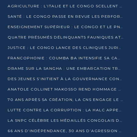
AGRICULTURE : L’ITALIE ET LE CONGO SCELLENT UN PARTENARIAT POUR UNE PRODUCTION LOCALE DURABLE
SANTÉ : LE CONGO PASSE EN REVUE LES PERFORMANCES DE SES HÔPITAUX À MI-PARCOURS
ENSEIGNEMENT SUPÉRIEUR : LE CONGO ET LE PNUD VEULENT RAPPROCHER LA FORMATION UNIVERSITAIRE DES BESOINS DU MARCHÉ DE L’EMPLOI
QUATRE PRÉSUMÉS DÉLINQUANTS FAUNIQUES ATTENDUS DEVANT LA JUSTICE POUR TRAFIC D’IVOIRE
JUSTICE : LE CONGO LANCE DES CLINIQUES JURIDIQUES POUR RAPPROCHER LE DROIT DES CITOYENS
FRANCOPHONIE : COUMBA BA INTENSIFIE SA CAMPAGNE POUR LA SUCCESSION À LA TÊTE DE L’OIF
DRAME SUR LA SANGHA : UNE EMBARCATION TRANSPORTANT DES FIDÈLES DE « NZAMBÉ YA L’HUILE » FAIT NAUFRAGE À OUESSO
DES JEUNES S’INITIENT À LA GOUVERNANCE CONTINENTALE À BRAZZAVILLE
ANATOLE COLLINET MAKOSSO REND HOMMAGE À JEAN-PAUL PIGASSE
70 ANS APRÈS SA CRÉATION, LA CNS ENGAGE LE VIRAGE DE LA DIGITALISATION
LUTTE CONTRE LA CORRUPTION : LA HALC APPELLE À PASSER DES DISCOURS AUX ACTES
LA SNPC CÉLÈBRE LES MÉDAILLÉS CONGOLAIS DES OLYMPIADES PANAFRICAINES DE MATHÉMATIQUES 2026
66 ANS D’INDÉPENDANCE, 30 ANS D’AGRESSION RWANDAISE : 4 PRÉSIDENCES, UN ÉCHEC COLLECTIF