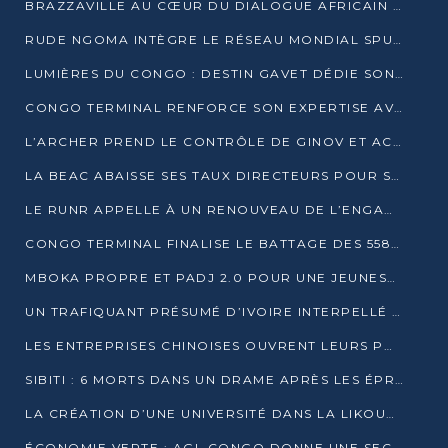
BRAZZAVILLE AU CŒUR DU DIALOGUE AFRICAIN SUR LES OBJECTIFS DE DÉVELOPPEMENT DURABLE
RUDE NGOMA INTÈGRE LE RÉSEAU MONDIAL SPUTNIK PRO APRÈS UNE FORMATION À MOSCOU
LUMIÈRES DU CONGO : DESTIN GAVET DÉDIE SON PRIX À L’UNITÉ NATIONALE ET À LA JEUNESSE
CONGO TERMINAL RENFORCE SON EXPERTISE AVEC NEUF NOUVEAUX FORMATEURS EN ENGINS PORTUAIRES
L’ARCHER PREND LE CONTRÔLE DE GINOV ET ACCÉLÈRE SON VIRAGE NUMÉRIQUE
LA BEAC ABAISSE SES TAUX DIRECTEURS POUR SOUTENIR LA CROISSANCE EN ZONE CEMAC
LE RUNR APPELLE À UN RENOUVEAU DE L’ENGAGEMENT MILITANT
CONGO TERMINAL FINALISE LE BATTAGE DES 558 PIEUX DU FUTUR QUAI DU MÔLE EST
MBOKA PROPRE ET PADJ 2.0 POUR UNE JEUNESSE PLUS AUTONOME
UN TRAFIQUANT PRÉSUMÉ D’IVOIRE INTERPELLÉ À DOLISIE
LES ENTREPRISES CHINOISES OUVRENT LEURS PORTES AUX JEUNES DIPLÔMÉS
SIBITI : 6 MORTS DANS UN DRAME APRÈS LES ÉPREUVES DU BEPC
LA CRÉATION D’UNE UNIVERSITÉ DANS LA LIKOUALA AU CŒUR D’UNE RÉFLEXION NATIONALE
ÉCONOMIE VERTE : AGL CONGO DONNE UNE SECONDE VIE À SES DÉCHETS INDUSTRIELS