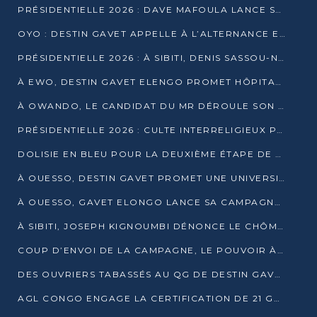
PRÉSIDENTIELLE 2026 : DAVE MAFOULA LANCE SA « VAGUE DU NOUVEAU DÉPART » À IMPFONDO
OYO : DESTIN GAVET APPELLE À L’ALTERNANCE ET À LA RESPONSABILITÉ DE LA JEUNESSE
PRÉSIDENTIELLE 2026 : À SIBITI, DENIS SASSOU-N’GUESSO PARIE SUR LES RESSOURCES DE LA LEKOUMOU
À EWO, DESTIN GAVET ELENGO PROMET HÔPITAL, CHEMIN DE FER ET AUDIT DES FINANCES PUBLIQUES
À OWANDO, LE CANDIDAT DU MR DÉROULE SON PROGRAMME DE “CHANGEMENT”
PRÉSIDENTIELLE 2026 : CULTE INTERRELIGIEUX POUR LA PAIX À OUENZÉ
DOLISIE EN BLEU POUR LA DEUXIÈME ÉTAPE DE CAMPAGNE DE DSN
À OUESSO, DESTIN GAVET PROMET UNE UNIVERSITÉ POUR LA SANGHA
À OUESSO, GAVET ELONGO LANCE SA CAMPAGNE SOUS LE SIGNE DU RENOUVEAU
À SIBITI, JOSEPH KIGNOUMBI DÉNONCE LE CHÔMAGE ET LES DÉFAILLANCES DE L’ÉTAT
COUP D’ENVOI DE LA CAMPAGNE, LE POUVOIR À POINTE-NOIRE, L’OPPOSITION À OUESSO ET SIBITI
DES OUVRIERS TABASSÉS AU QG DE DESTIN GAVET À 24 HEURES DE L’OUVERTURE DE LA CAMPAGNE
AGL CONGO ENGAGE LA CERTIFICATION DE 21 GRUTIERS AUX NORMES INTERNATIONALES