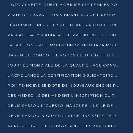
L’OFC CUVETTE-OUEST MOBILISE LES FEMMES POUR ACCUEILLIR LE PRÉSIDENT DE LA RÉPUBLIQUE
VISITE DE TRAVAIL : UN VIBRANT ACCUEIL RÉSERVÉ À DENIS SASSOU-N’GUESSO PAR L’ASSOCIATION « LES AMIS DE WOMO »
LÉKOUMOU : PLUS DE 900 ENFANTS AUTOCHTONES REÇOIVENT DES KITS SCOLAIRES GRÂCE À L’ESPACE OPOKO
PASCAL TSATY-MABIALA ÉLU PRÉSIDENT DU CONSEIL NATIONAL DE L’UPADS
LA SECTION 1-PCT MOUKOUNDZI NGOUAKA MOBILISE 100 000 FCFA POUR LE 6ᵉ CONGRÈS DU PARTI
BASSIN DU CONGO : LE FONDS BLEU SÉDUIT LES BAILLEURS À BELÉM
JOURNÉE MONDIALE DE LA QUALITÉ : AGL CONGO FORME ET SENSIBILISE LES JEUNES TALENTS
L’ACPE LANCE LA CERTIFICATION OBLIGATOIRE DES CONTRATS DE TRAVAIL DES TRANSPORTEURS
POINTE-NOIRE SE DOTE DE NOUVEAUX ENGINS POUR L’ASSAINISSEMENT ET L’ENTRETIEN ROUTIER
DES MÉDECINS DEMANDENT L’INSCRIPTION DU TRAITEMENT DU PIED-BOT DANS LES CURSUS UNIVERSITAIRES
DÉNIS SASSOU N’GUESSO INAUGURE L’USINE DE VALORISATION DU GAZ ASSOCIÉ
DENIS SASSOU-N’GUESSO LANCE UNE SÉRIE DE PROJETS DANS LE KOUILOU
AGRICULTURE : LE CONGO LANCE LES ZAP D’INONI ET YONO