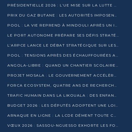
PRÉSIDENTIELLE 2026 : L’UE MISE SUR LA LUTTE CONTRE LA DÉSINFORMATION
PRIX DU GAZ BUTANE : LES AUTORITÉS IMPOSENT LE RESPECT DES PRIX RÉGLEMENTÉS
POOL : LA VIE REPREND À MINDOULI APRÈS UN INCIDENT ARMÉ SUR LA RN1
LE PORT AUTONOME PRÉPARE SES DÉFIS STRATÉGIQUES DE 2026
L’ARPCE LANCE LE DÉBAT STRATÉGIQUE SUR LES DONNÉES, L’IA ET LA FINANCE NUMÉRIQUE AU CONGO
POOL : TENSIONS APRÈS DES ÉCHAUFFOURÉES ARMÉES ENTRE DGSP ET EX-MILICIENS NINJA
ANGOLA-LIBRE : QUAND UN CHANTIER SCOLAIRE DEVIENT LE MIROIR D’UN CONGO EN MOUVEMENT
PROJET MOSALA : LE GOUVERNEMENT ACCÉLÈRE L’INSERTION DES JEUNES EN 2026
FORCA ECOSYSTEM, QUATRE ANS DE RECHERCHE DE TERRAIN AVANT UN LANCEMENT OFFICIEL EN 2026
TRAFIC HUMAIN DANS LA LIKOUALA : DES ENFANTS AUTOCHTONES RÉDUITS AU TRAVAIL FORCÉ
BUDGET 2026 : LES DÉPUTÉS ADOPTENT UNE LOI DES FINANCES DE PLUS DE 2500 MILLIARDS FCFA
ARNAQUE EN LIGNE : LA LCDE DÉMENT TOUTE CAMPAGNE DE RECRUTEMENT
VŒUX 2026 : SASSOU-NGUESSO EXHORTE LES FORCES VIVES À RENFORCER L’UNITÉ