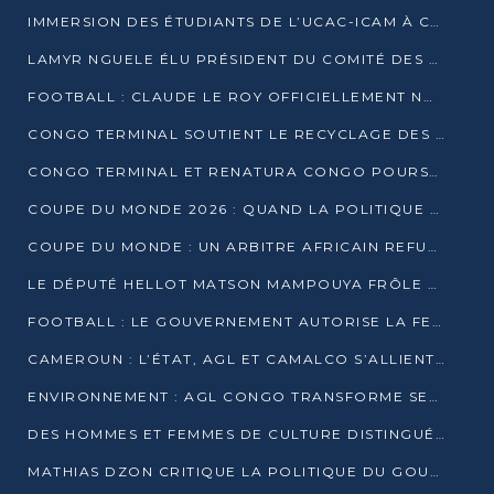
IMMERSION DES ÉTUDIANTS DE L’UCAC-ICAM À CONGO TERMINAL
LAMYR NGUELE ÉLU PRÉSIDENT DU COMITÉ DES MEMBRES D’HONNEUR DU PCT
FOOTBALL : CLAUDE LE ROY OFFICIELLEMENT NOMMÉ SÉLECTIONNEUR DU CONGO
CONGO TERMINAL SOUTIENT LE RECYCLAGE DES DÉCHETS PLASTIQUES À POINTE-NOIRE
CONGO TERMINAL ET RENATURA CONGO POURSUIVENT LEUR COMBAT POUR LA BIODIVERSITÉ
COUPE DU MONDE 2026 : QUAND LA POLITIQUE MENACE L’UNIVERSALITÉ DU FOOTBALL
COUPE DU MONDE : UN ARBITRE AFRICAIN REFUSÉ À L’ENTRÉE DES ÉTATS-UNIS
LE DÉPUTÉ HELLOT MATSON MAMPOUYA FRÔLE LA MORT LORS D’UNE EMBUSCADE DZNS LE POOL
FOOTBALL : LE GOUVERNEMENT AUTORISE LA FECOFOOT À OCCUPER LES COMPLEXES SPORTIFS
CAMEROUN : L’ÉTAT, AGL ET CAMALCO S’ALLIENT POUR UN MÉGA-PROJET FERROVIAIRE
ENVIRONNEMENT : AGL CONGO TRANSFORME SES DÉCHETS EN OUTILS DE FORMATION
DES HOMMES ET FEMMES DE CULTURE DISTINGUÉS POUR LEUR ENGAGEMENT PAR BANTOU CULTURE
MATHIAS DZON CRITIQUE LA POLITIQUE DU GOUVERNEMENT ET ALERTE SUR LA DETTE DU CONGO