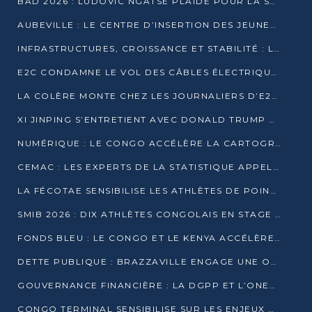
BAD 2026 : LUDOVIC NGATSÉ PLAIDE POUR LA SOUVERAINETÉ FINANCIÈRE AFRICAINE
AUBEVILLE : LE CENTRE D’INSERTION DES JEUNES PRÊT À OUVRIR SES PORTES
INFRASTRUCTURES, CROISSANCE ET STABILITÉ : LA GUINÉE AFFÛTE SES AMBITIONS
E2C CONDAMNE LE VOL DES CÂBLES ÉLECTRIQUES APRÈS UNE VIDÉO VIRALE
LA COLÈRE MONTE CHEZ LES JOURNALIERS D’E2C QUI DÉNONCENT 20 ANS DE PRÉCARITÉ
XI JINPING S’ENTRETIENT AVEC DONALD TRUMP À BEIJING
NUMÉRIQUE : LE CONGO ACCÉLÈRE LA CARTOGRAPHIE DE SES INFRASTRUCTURES DIGITALES
CEMAC : LES EXPERTS DE LA STATISTIQUE APPELLENT À RENFORCER LA SÉCURISATION DES DONNÉES
LA FÉCOTAE SENSIBILISE LES ATHLÈTES DE POINTE-NOIRE À L’HYGIÈNE ALIMENTA
SMIB 2026 : DIX ATHLÈTES CONGOLAIS EN STAGE AU KENYA
FONDS BLEU : LE CONGO ET LE KENYA ACCÉLÈRENT LA MOBILISATION DES FINANCEMENTS
DETTE PUBLIQUE : BRAZZAVILLE ENGAGE UNE OPÉRATION DE RACHAT DE 575 MILLIONS DE DOLLARS
GOUVERNANCE FINANCIÈRE : LA DGPP ET L’ONEC-C VERS UN PARTENARIAT POUR ASSAINIR LES ENTREPRISES PUBLIQUES
CONGO TERMINAL SENSIBILISE SUR LES ENJEUX DE LA SANTÉ MENTALE EN