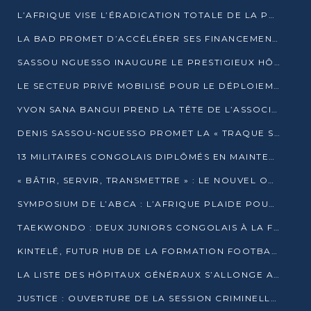
L’AFRIQUE VISE L’ÉRADICATION TOTALE DE LA POLIOMYÉLITE D’ICI 2026
LA BAD PROMET D’ACCÉLÉRER SES FINANCEMENTS AVEC LE MINISTÈRE DE L’ASSAINISSEMENT
SASSOU NGUESSO INAUGURE LE PRESTIGIEUX HÔTEL KEMPINSKI BRAZZAVILLE
LE SECTEUR PRIVÉ MOBILISÉ POUR LE DÉPLOIEMENT DE 19 MINI-CENTRALES SOLAIRES
YVON SANA BANGUI PREND LA TÊTE DE L’ASSOCIATION DES BANQUES CENTRALES AFRICAINES
DENIS SASSOU-NGUESSO PROMET LA « TRAQUE SANS RELÂCHE » DU GRAND BANDITISME
13 MILITAIRES CONGOLAIS DIPLÔMÉS EN MAINTENANCE INDUSTRIELLE APRÈS TROIS ANS DE FORMATION À L’UNIVERSITÉ MARIEN-NGOUABI
« BÂTIR, SERVIR, TRANSMETTRE » : LE NOUVEL OUVRAGE QUI INTERPELLE LES COLLECTIVITÉS
SYMPOSIUM DE L’ABCA : L’AFRIQUE PLAIDE POUR UN FINANCEMENT CLIMATIQUE ÉQUITABLE
TAEKWONDO : DEUX JUNIORS CONGOLAIS À LA FINALE D’OPEN SYRIES 2025 À ABIDJAN
KINTELÉ, FUTUR HUB DE LA FORMATION FOOTBALLISTIQUE AFRICAINE ?
LA LISTE DES HÔPITAUX GÉNÉRAUX S’ALLONGE AU CONGO
JUSTICE : OUVERTURE DE LA SESSION CRIMINELLE À BRAZZAVILLE AVEC 52 DOSSIERS AU RÔLE