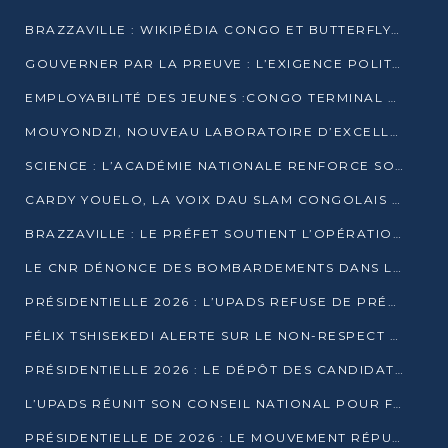
BRAZZAVILLE : WIKIPÉDIA CONGO ET BUTTERFLY SCELLENT UN PARTENARIAT POUR STRUCTURER LE BÉNÉVOLAT NUMÉRIQUE
GOUVERNER PAR LA PREUVE : L’EXIGENCE POLITIQUE DU XXIᵉ SIÈCLE
EMPLOYABILITÉ DES JEUNES :CONGO TERMINAL S’ALLIE À L’ESCIC POUR RAPPROCHER L’ÉCOLE DU TERRAIN
MOUYONDZI, NOUVEAU LABORATOIRE D’EXCELLENCE PÉDAGOGIQUE AVEC L’ENFICE
SCIENCE : L’ACADÉMIE NATIONALE RENFORCE SON ÉQUIPE ET TRACE SA FEUILLE DE ROUTE 2026
CARDY YOUELO, LA VOIX DAU SLAM CONGOLAIS QUI INTERPELLE LE MONDE
BRAZZAVILLE : LE PRÉFET SOUTIENT L’OPÉRATION « ZÉRO KULUNA » ET APPELLE À LA VIGILANCE CITOYENNE
LE CNR DÉNONCE DES BOMBARDEMENTS DANS LE POOL ET ACCUSE LE GOUVERNEMENT
PRÉSIDENTIELLE 2026 : L’UPADS REFUSE DE PRÉSENTER UN CANDIDAT ET DÉNONCE UN PROCESSUS NON CRÉDIBLE
FÉLIX TSHISEKEDI ALERTE SUR LE NON-RESPECT DES ENGAGEMENTS DE PAIX APRÈS SA RENCONTRE AVEC D. SASSOU-NGUESSO
PRÉSIDENTIELLE 2026 : LE DÉPÔT DES CANDIDATURES OUVERT DU 29 JANVIER AU 12 FÉVRIER
L’UPADS RÉUNIT SON CONSEIL NATIONAL POUR FIXER SA LIGNE POLITIQUE À DEUX MOIS DE LA PRÉSIDENTIELLE
PRÉSIDENTIELLE DE 2026 : LE MOUVEMENT RÉPUBLICAIN DÉNONCE UNE CONVOCATION ÉLECTORALE « OPAQUE ET PRÉCIPITÉE »