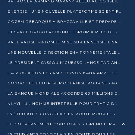
PR. ROGER ARMAND MAKANY RÉÉLU AU CONSEIL DE L’AUF
ÉNERGIE : UNE NOUVELLE PLATEFORME SCIENTIFIQUE POUR LA TRANSITION ÉNERGÉTIQUE EN AFRIQUE CENTRALE
GOZEM DÉBARQUE À BRAZZAVILLE ET PRÉPARE SON ARRIVÉE À POINTE-NOIRE
L’ESPACE OPOKO REDONNE ESPOIR À PLUS DE 775 ÉLÈVES AUTOCHTONES DANS LE NORD DU CONGO
PAUL VALISE MATOMBÉ MISE SUR LA SENSIBILISATION POUR ÉRAQUER LE GRAND BANDITISME
UNE NOUVELLE DIRECTION ENVIRONNEMENTALE POUR RENFORCER LA GESTION DES DONNÉES AU CONGO
LE PRÉSIDENT SASSOU N’GUESSO LANCE PAR ANTICIPATION LA 39ÈME JOURNÉE NATIONALE DE L’ARBRE
L’ASSOCIATION LES AMIS D’YVON KABA APPELLENT DENIS SASSOU N’GUESSO À SE PORTER CANDIDAT
CONGO : LE BCBTP SE MODERNISE POUR SES 40 ANS D’EXISTENCE
LA BANQUE MONDIALE ACCORDE 60 MILLIONS DE DOLLARS POUR LA RÉSILIENCE URBAINE AU CONGO
NKAYI : UN HOMME INTERPELLÉ POUR TRAFIC D’UN BÉBÉ CHIMPANZÉ
55 ÉTUDIANTS CONGOLAIS EN ROUTE POUR LES UNIVERSITÉS ALGÉRIENNES
LE GOUVERNEMENT CONGOLAIS SUSPEND L’IMPORTATION DES MACHETTES ET DES MOTOS
55 ÉTUDIANTS CONGOLAIS EN ROUTE POUR LES UNIVERSITÉS ALGÉRIENNES