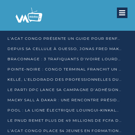
L’ACAT CONGO PRÉSENTE UN GUIDE POUR RENFORCER LES GARANTIES JUDICIAIRES EN GARDE À VUE
DEPUIS SA CELLULE À OUESSO, JONAS FRED MAKITA DÉNONCE CE QU’IL QUALIFIE DE DÉNI DE JUSTICE
BRACONNAGE : 3 TRAFIQUANTS D’IVOIRE LOURDEMENT CONDAMNÉS À DJAMBALA
POINTE-NOIRE : CONGO TERMINAL FRANCHIT UN CAP HISTORIQUE AVEC 99 MOUVEMENTS/HEURE
KELLÉ, L’ELDORADO DES PROFESSIONNELLES DU SEXE
LE PARTI DPC LANCE SA CAMPAGNE D’ADHÉSIONS ET VEUT STRUCTURER SA PRÉSENCE DANS LES 15 DÉPARTEMENTS
MACKY SALL À DAKAR : UNE RENCONTRE PRÉSIDENTIELLE QUI DIVISE L’OPINION SÉNÉGALAISE
POOL : LA LIGNE ÉLECTRIQUE LOUINGUI-KINKALA-BOKO MISE EN SERVICE
LE PNUD REMET PLUS DE 49 MILLIONS DE FCFA D’ÉQUIPEMENTS POUR ACCÉLÉRER LA NUMÉRISATION DU SYSTÈME DE SANTÉ
L’ACAT CONGO PLACE 54 JEUNES EN FORMATION PROFESSIONNELLE