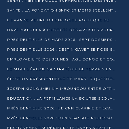
SÉNAT : PIERRE NGOLO ÉCHANGE AVEC DES INVESTISSEURS DU NUMÉRIQUE
SANTÉ : LA FONDATION SNPC ET L’OMS SCELLENT UN PARTENARIAT STRATÉGIQUE DE TROIS ANS
L’UPRN SE RETIRE DU DIALOGUE POLITIQUE DE DJAMBALA : TENSIONS DANS LE PRÉ-ÉLECTORAL CONGOLAIS
DAVE MAFOULA À L’ÉCOUTE DES ARTISTES POUR REDÉFINIR SA POLITIQUE CULTURELLE
PRÉSIDENTIELLE DE MARS 2026 : SEPT DOSSIERS DE CANDIDATURE ENREGISTRÉS À LA CLÔTURE DES DÉPÔTS
PRÉSIDENTIELLE 2026 : DESTIN GAVET SE POSE EN CANDIDAT DU « RAS-LE-BOL »
EMPLOYABILITÉ DES JEUNES : AGL CONGO ET CONGO TERMINAL S’ALLIENT À UCAC-ICAM
LE MJPU DÉPLOIE SA STRATÉGIE DE TERRAIN EN FAVEUR DE DSN
ÉLECTION PRÉSIDENTIELLE DE MARS : 3 QUESTIONS À UN EXPERT CONGOLAIS DE LA CYBERSÉCURITÉ
JOSEPH KIGNOUMBI KIA MBOUNGOU ENTRE OFFICIELLEMENT EN COURSE POUR LA PRÉSIDENTIELLE
ÉDUCATION : LA FCRM LANCE LA BOURSE SCOLAIRE FRANCINE-NTOUMI POUR PROMOUVOIR LES FILIÈRES SCIENTIFIQUES
PRÉSIDENTIELLE 2026 : LE CNR CLARIFIE ET ÉCARTE LA CANDIDATURE DU PASTEUR NTUMI
PRÉSIDENTIELLE 2026 : DENIS SASSOU N’GUESSO ANNONCE OFFICIELLEMENT SA CANDIDATURE
ENSEIGNEMENT SUPÉRIEUR : LE CAMES APPELLE À UNE UNIVERSITÉ AFRICAINE AXÉE SUR L’EMPLOYABILITÉ