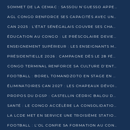
SOMMET DE LA CEMAC : SASSOU N’GUESSO APPELLE À LA VIGILANCE FACE AUX RISQUES ÉCONOMIQUES
AGL CONGO RENFORCE SES CAPACITÉS AVEC UNE GRUE DE 250 TONNES
CAN 2025 : L’ÉTAT SÉNÉGALAIS COUVRE SES CHAMPIONS D’AFRIQUE DE RÉCOMPENSES EXCEPTIONNELLES
ÉDUCATION AU CONGO : LE PRÉSCOLAIRE DEVIENT OBLIGATOIRE, LE BTS CONSACRÉ DIPLÔME D’ÉTAT
ENSEIGNEMENT SUPÉRIEUR : LES ENSEIGNANTS MAINTIENNENT LA GRÈVE ET EXIGENT UN ACCORD ÉCRIT AVEC L’ÉTAT
PRÉSIDENTIELLE 2026 : CAMPAGNE DÈS LE 28 FÉVRIER, SCRUTIN LES 12 ET 15 MARS
CONGO TERMINAL RENFORCE SA CULTURE D’ENTREPRISE AVEC LE PROGRAMME « WIN TOGETHER »
FOOTBALL : BOREL TOMANDZOTO EN STAGE EN ESPAGNE AVEC POLISSYA FC
ÉLIMINATOIRES CAN 2027 : LES CHAPEAUX DÉVOILÉS, LE CONGO FIXÉ SUR SON SORT
PROPOS DU DGSP : CASTELLIN CÉDRIC BALOU DÉNONCE DES PROPOS INTIMIDANTS
SANTÉ : LE CONGO ACCÉLÈRE LA CONSOLIDATION DE L’OFFRE DE SOINS
LA LCDE MET EN SERVICE UNE TROISIÈME STATION D’EAU POTABLE À MFILOU
FOOTBALL : L’OL CONFIE SA FORMATION AU CONGOLAIS CHRISTIAN BASSILA