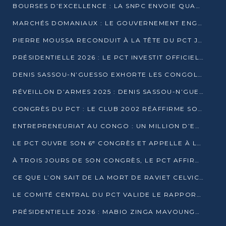
BOURSES D’EXCELLENCE : LA SNPC ENVOIE QUATRE NOUVEAUX TALENTS CONGOLAIS SE FORMER À BAKOU
MARCHÉS DOMANIAUX : LE GOUVERNEMENT ENGAGE LA STRUCTURATION DES TAXES D’ASSAINISSEMENT
PIERRE MOUSSA RECONDUIT À LA TÊTE DU PCT JUSQU’EN 2031
PRÉSIDENTIELLE 2026 : LE PCT INVESTIT OFFICIELLEMENT DENIS SASSOU NGUESSO
DENIS SASSOU-N’GUESSO EXHORTE LES CONGOLAIS À L’UNITÉ ET AU FAIR-PLAY DÉMOCRATIQUE EN 2026
RÉVEILLON D’ARMES 2025 : DENIS SASSOU-N’GUESSO GARANTIT DES ÉLECTIONS 2026 PAISIBLES ET SÉCURISÉES
CONGRÈS DU PCT : LE CLUB 2002 RÉAFFIRME SON SOUTIEN À DENIS SASSOU-N’GUESSO POUR 2026
ENTREPRENEURIAT AU CONGO : UN MILLION D’EUROS POUR FINANCER LES STARTUPS DÈS 2026
LE PCT OUVRE SON 6ᵉ CONGRÈS ET APPELLE À LA CANDIDATURE DE DENIS SASSOU NGUESSO
À TROIS JOURS DE SON CONGRÈS, LE PCT AFFIRME AVOIR ATTEINT TOUS SES OBJECTIFS
CE QUE L’ON SAIT DE LA MORT DE RAVIET CELVIC N’TSIANTSIE
LE COMITÉ CENTRAL DU PCT VALIDE LE RAPPORT DU CONGRÈS ET SOUTIENT DENIS SASSOU N’GUESSO
PRÉSIDENTIELLE 2026 : MABIO ZINGA MAVOUNGOU DÉCLARE SA CANDIDATURE ET CHARGE LE BILAN DU PCT