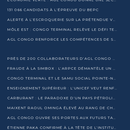
131 066 CANDIDATS À L’ÉPREUVE DU BEPC
ALERTE À L’ESCROQUERIE SUR LA PRÉTENDUE VENTE DE PARCELLES AFAT
MÔLE EST : CONGO TERMINAL RELÈVE LE DÉFI TECHNIQUE DES SABLES BITUMINEUX
AGL CONGO RENFORCE LES COMPÉTENCES DE SES ÉQUIPES AVEC LA CERTIFICATION CACES® R483
PRÈS DE 200 COLLABORATEURS D’AGL CONGO EN FORMATION JUSQU’EN JUILLET
FRAUDE À LA SIMBOX : L’ARPCE DÉMANTÈLE UN RÉSEAU UTILISANT DES CARTES SIM OUGANDAISES
CONGO TERMINAL ET LE SAMU SOCIAL POINTE-NOIRE RENOUVELLENT LEUR PARTENARIAT EN FAVEUR DES JEUNES VULNÉRABLES
ENSEIGNEMENT SUPÉRIEUR : L’UNICEF VEUT RENFORCER LA RECHERCHE SUR LES QUESTIONS DE L’ENFANCE
CARBURANT : LE PARADOXE D’UN PAYS PÉTROLIER CONFRONTÉ À DES PÉNURIES RÉCURRENTES
MAIXENT RAOUL OMINGA ÉLEVÉ AU RANG DE CHEVALIER DE L’ORDRE DE L’AMITIÉ ENTRE LA RUSSIE ET LE CONGO
AGL CONGO OUVRE SES PORTES AUX FUTURS TALENTS DE LA LOGISTIQUE
ÉTIENNE PAKA CONFIRMÉ À LA TÊTE DE L’INSTITUT GÉOGRAPHIQUE NATIONAL