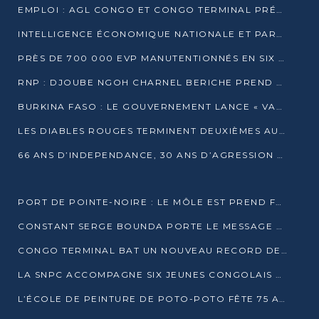
EMPLOI : AGL CONGO ET CONGO TERMINAL PRÉSÉLECTIONNENT PLUS DE 70 JEUNES À POINTE-NOIRE
INTELLIGENCE ÉCONOMIQUE NATIONALE ET PARTENARIATS INTERNATIONAUX : VERS UNE DOCTRINE SOUVERAINE DE SÉCURITÉ ÉCONOMIQUE
PRÈS DE 700 000 EVP MANUTENTIONNÉS EN SIX MOIS PAR CONGO TERMINAL
RNP : DJOUBE NGOH CHARNEL BERICHE PREND LES RÊNES DU PARTI
BURKINA FASO : LE GOUVERNEMENT LANCE « VACANCES UTILES 2026 » POUR FORMER LES ÉLÈVES À 15 MÉTIERS
LES DIABLES ROUGES TERMINENT DEUXIÈMES AU CHAMPIONNAT D’AFRIQUE ZONE 3
66 ANS D’INDEPENDANCE, 30 ANS D’AGRESSION RWAN DAISE : 4 PRESIDENCES, UN ECHEC COLLECTIF
PORT DE POINTE-NOIRE : LE MÔLE EST PREND FORME ET VISE LES GÉANTS DES MERS
CONSTANT SERGE BOUNDA PORTE LE MESSAGE DE COMPASSION DE DENIS SASSOU NGUESSO EN IRAN
CONGO TERMINAL BAT UN NOUVEAU RECORD DE PRODUCTIVITÉ AU PORT DE POINTE-NOIRE
LA SNPC ACCOMPAGNE SIX JEUNES CONGOLAIS AUX OLYMPIADES PANAFRICAINES DE MATHÉMATIQUES
L’ÉCOLE DE PEINTURE DE POTO-POTO FÊTE 75 ANS AU SERVICE DE L’ART CONGOLAIS