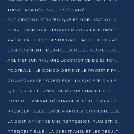
THINK TANK DÉFENSE ET SÉCURITÉ :
ANTICIPATION STRATÉGIQUE ET MOBILISATION CITOYENNE POUR NOTRE SOUVERAINETÉ NATIONALE
HENRI DJOMBO À L’HONNEUR POUR LA JOURNÉE MONDIALE DU THÉÂTRE
PRÉSIDENTIELLE : DESTIN GAVET REJETTE LES RÉSULTATS ET APPELLE À UN DIALOGUE NATIONAL
ENSEIGNEMENT : L’ENFICE LANCE LE RECRUTEMENT DE SA PREMIÈRE PROMOTION DE PROFESSEURS DES ÉCOLES
AGL MET SUR RAIL UNE LOCOMOTIVE DE 83 TONNES À POINTE-NOIRE
FOOTBALL : LE CONGO OBTIENT LE PROJET FIFA ARENA POUR SES 15 DÉPARTEMENTS
GOUVERNANCE FORESTIÈRE : LA SOCIÉTÉ CIVILE CONGOLAISE AFFICHE SES PRIORITÉS POUR 2026
QUELS SONT LES “PREMIERS MINISTRABLES” ?
CONGO TERMINAL DÉCHARGE PLUS DE 900 VÉHICULES EN QUELQUES HEURES
PRÉSIDENTIELLE : DAVE MAFOULA CONTESTE LES RÉSULTATS PROVISOIRES
LA DGSP ANNONCE UNE RÉPRESSION PLUS STRICTE CONTRE LES MOTO-TAXIS
PRÉSIDENTIELLE : LA CNEI TRANSMET LES RÉSULTATS PROVISOIRES À LA COUR CONSTITUTIONNELLE