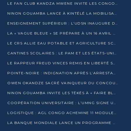
LE FAN CLUB KANDZA MWENE INVITE LES CONGOLAIS À UNE FORTE AFFLUENCE AU STADE DE KINTÉLÉ
NINON GOUAMBA LANCE À KINTÉLÉ LA MOBILISATION POUR L’INVESTITURE DR DSN
ENSEIGNEMENT SUPÉRIEUR : L’UDSN INAUGURE DES LABORATOIRES POUR BOOSTER LA FORMATION PRATIQUE
LA « VAGUE BLEUE » SE PRÉPARE À UN 16 AVRIL HISTORIQUE
LE CRS ALLIE EAU POTABLE ET AGRICULTURE SCOLAIRE AU CŒUR DE LA TRANSFORMATION DES ÉCOLES RURALES
CANTINES SCOLAIRES : LE PAM ET LES ÉTATS-UNIS AU CONTACT DES ÉCOLIERS DE KINKALA
LE RAPPEUR FREUD VINCES REMIS EN LIBERTÉ SOUS PRESSION MÉDIATIQUE
POINTE-NOIRE : INDIGNATION APRÈS L’ARRESTATION DU RAPPEUR FREUD VINCES
OWEN OKANDZE SACRÉ VAINQUEUR DU CONCOURS SLAM POUR LA VIE
NINON GOUAMBA INVITE LES TÉKÉS À « FAIRE BLOC » POUR PESER DANS LE DÉBAT NATIONAL
COOPÉRATION UNIVERSITAIRE : L’UMNG SIGNE UN ACCORD STRATÉGIQUE AVEC L’UNIVERSITÉ HAINAN EN CHINE
LOGISTIQUE : AGL CONGO ACHEMINE 11 MODULES GÉANTS JUSQU’À BRAZZAVILLE
LA BANQUE MONDIALE LANCE UN PROGRAMME DE 394 MILLIONS DE DOLLARS POUR LE BASSIN DU CONGO