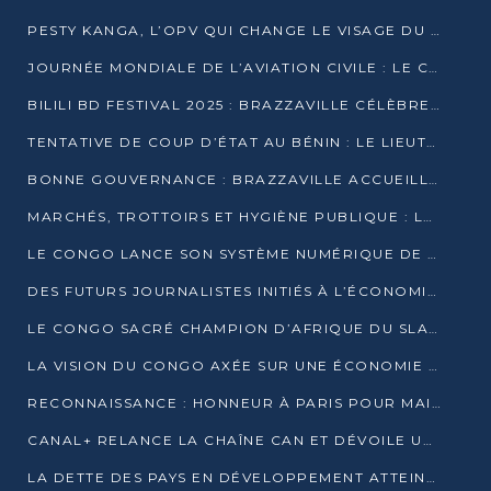
PESTY KANGA, L’OPV QUI CHANGE LE VISAGE DU REPORTAGE AU CONGO
JOURNÉE MONDIALE DE L’AVIATION CIVILE : LE CONGO MISE SUR L’INNOVATION ET LA SÉCURITÉ
BILILI BD FESTIVAL 2025 : BRAZZAVILLE CÉLÈBRE DIX ANS DE CRÉATION GRAPHIQUE AFRICAINE
TENTATIVE DE COUP D’ÉTAT AU BÉNIN : LE LIEUTENANT-COLONEL TIGRI S’AUTOPROCLAME CHEF D’UN COMITÉ MILITAIRE
BONNE GOUVERNANCE : BRAZZAVILLE ACCUEILLE LES PREMIÈRES JOURNÉES CONGOLAISES DE L’ÉVALUATION
MARCHÉS, TROTTOIRS ET HYGIÈNE PUBLIQUE : LE GOUVERNEMENT DURCIT LE TON
LE CONGO LANCE SON SYSTÈME NUMÉRIQUE DE VÉRIFICATION DU BOIS
DES FUTURS JOURNALISTES INITIÉS À L’ÉCONOMIE BLEUE DURABLE
LE CONGO SACRÉ CHAMPION D’AFRIQUE DU SLAM 2025
LA VISION DU CONGO AXÉE SUR UNE ÉCONOMIE BAS CARBONE AU RENDEZ-VOUS DE MONACO 2025
RECONNAISSANCE : HONNEUR À PARIS POUR MAIXENT RAOUL OMINGA
CANAL+ RELANCE LA CHAÎNE CAN ET DÉVOILE UNE OFFRE EXCEPTIONNELLE POUR DÉCEMBRE
LA DETTE DES PAYS EN DÉVELOPPEMENT ATTEINT UN SOMMET HISTORIQUE ENTRE 2022 ET 2024