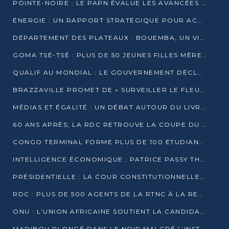
POINTE-NOIRE : LE PAPN ÉVALUE LES AVANCÉES DU MÔLE EST
ÉNERGIE : UN RAPPORT STRATÉGIQUE POUR ACCÉLÉRER LA TRANSITION AU CONGO
DÉPARTEMENT DES PLATEAUX : BOUEMBA, UN VIVIER ÉCONOMIQUE PRÊT À EXPLOSER
GOMA TSÉ-TSÉ : PLUS DE 50 JEUNES FILLES MÈRES SENSIBILISÉES À LA SANTÉ SEXUELLE
QUALIF AU MONDIAL : LE GOUVERNEMENT DÉCLARE LA JOURNÉE DU 1ER AVRIL 2026 CHÔMÉE ET PAYÉE
BRAZZAVILLE PROMET DE « SURVEILLER LE FLEUVE » APRÈS LA QUALIFICATION DE LA RDC AU MONDIAL
MÉDIAS ET ÉGALITÉ : UN DÉBAT AUTOUR DU LIVRE « CES FEMMES QUI REPRENNENT LE POUVOIR SUR LEUR VIE »
60 ANS APRÈS, LA RDC RETROUVE LA COUPE DU MONDE
CONGO TERMINAL FORME PLUS DE 100 ÉTUDIANTS AUX TECHNIQUES D’EMBAUCHE
INTELLIGENCE ÉCONOMIQUE : PATRICE PASSY THÉORISE UNE STRATÉGIE ADAPTÉE AUX CONTEXTES FRAGMENTÉS
PRÉSIDENTIELLE : LA COUR CONSTITUTIONNELLE CONFIRME LA VICTOIRE DE SASSOU NGUESSO AVEC 94,90 % DES SUFFRAGES
RDC : PLUS DE 500 AGENTS DE LA RTNC À LA RETRAITE, UNE PAGE SE TOURNE
ONU : L’UNION AFRICAINE SOUTIENT LA CANDIDATURE DE MACKY SALL
MADIBOU PLONGÉ DANS LE NOIR MALGRÉ L’INSTALLATION D’UN NOUVEAU TRANSFORMATEUR