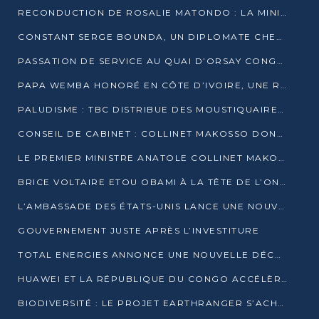
RECONDUCTION DE ROSALIE MATONDO : LA MINISTRE PROMET D’ACCÉLÉRER LE TRAITEMENT DES DOSSIERS ET DE RELEVER DE NOUVEAUX DÉFIS
CONSTANT SERGE BOUNDA, UN DIPLOMATE CHEVRONNÉ AUX COMMANDES DES AFFAIRES ÉTRANGÈRES
PASSATION DE SERVICE AU QUAI D’ORSAY CONGOLAIS : GAKOSSO PASSE LE FLAMBEAU À BOUNDA
PAPA WEMBA HONORÉ EN CÔTE D’IVOIRE, UNE RUE PORTE DÉSORMAIS SON NOM
PALUDISME : TBC DISTRIBUE DES MOUSTIQUAIRES DANS DEUX CSI DE BRAZZAVILLE
CONSEIL DE CABINET : COLLINET MAKOSSO DONNE SES DERNIÈRES ORIENTATIONS
LE PREMIER MINISTRE ANATOLE COLLINET MAKOSSO DÉMISSIONNE AVEC SON GOUVERNEMENT
BRICE VOLTAIRE ETOU OBAMI À LA TÊTE DE L’ONEC-C POUR TROIS ANS
L’AMBASSADE DES ÉTATS-UNIS LANCE UNE NOUVELLE COHORTE DU PROGRAMME ACCESS MICRO-SCHOLARSHIP
GOUVERNEMENT JUSTE APRÈS L’INVESTITURE
TOTAL ENERGIES ANNONCE UNE NOUVELLE DÉCOUVERTE D’HYDROCARBURES SUR LE PERMIS MOHO AU LARGE DU CONGO
HUAWEI ET LA RÉPUBLIQUE DU CONGO ACCÉLÈRENT LEUR PARTENARIAT
BIODIVERSITÉ : LE PROJET EARTHRANGER S’ACHÈVE, MAIS LES DÉFIS DEMEURENT