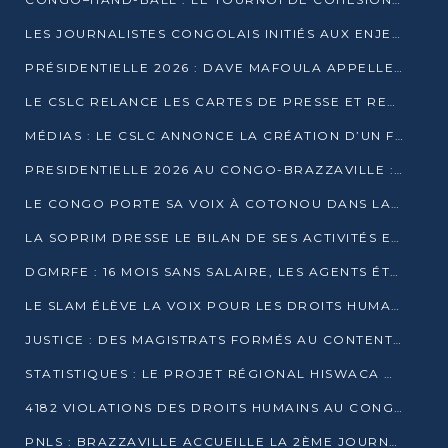
LES JOURNALISTES CONGOLAIS INITIÉS AUX ENJEUX DE L’ÉCONOMIE BLEUE
PRÉSIDENTIELLE 2026 : DAVE MAFOULA APPELLE LES CONGOLAIS À UN « NOUVEAU DÉPART »
LE CSLC RELANCE LES CARTES DE PRESSE ET RECONNAÎT OFFICIELLEMENT LES MÉDIAS EN LIGNE
MÉDIAS : LE CSLC ANNONCE LA CRÉATION D’UN FONDS D’APPUI À LA PRESSE
PRESIDENTIELLE 2026 AU CONGO-BRAZZAVILLE : UN CASTING ÉLARGI
LE CONGO PORTE SA VOIX À COTONOU DANS LA LUTTE CONTRE LA TUBERCULOSE
LA SOPRIM DRESSE LE BILAN DE SES ACTIVITÉS ET FIXE DE NOUVELLES PRIORITÉS
DGMRFE : 16 MOIS SANS SALAIRE, LES AGENTS ÉTOUFFENT DANS LE SILENCE
LE SLAM ÉLÈVE LA VOIX POUR LES DROITS HUMAINS À BRAZZAVILLE
JUSTICE : DES MAGISTRATS FORMÉS AU CONTENTIEUX DE LA PROPRIÉTÉ INTELLECTUELLE
STATISTIQUES : LE PROJET RÉGIONAL HISWACA OFFICIELLEMENT LANCÉ AU CONGO
4182 VIOLATIONS DES DROITS HUMAINS AU CONGO EN 2025 SELON LE CAD
PNLS : BRAZZAVILLE ACCUEILLE LA 2ÈME JOURNÉE SCIENTIFIQUE SUR LE VIH/SIDA