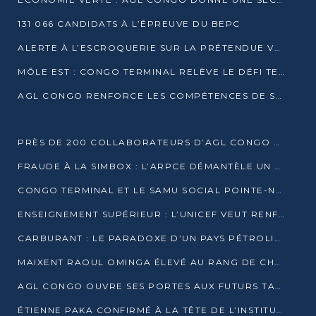
131 066 CANDIDATS À L’ÉPREUVE DU BEPC
ALERTE À L’ESCROQUERIE SUR LA PRÉTENDUE VENTE DE PARCELLES AFAT
MÔLE EST : CONGO TERMINAL RELÈVE LE DÉFI TECHNIQUE DES SABLES BITUMINEUX
AGL CONGO RENFORCE LES COMPÉTENCES DE SES ÉQUIPES AVEC LA CERTIFICATION CACES® R483
PRÈS DE 200 COLLABORATEURS D’AGL CONGO EN FORMATION JUSQU’EN JUILLET
FRAUDE À LA SIMBOX : L’ARPCE DÉMANTÈLE UN RÉSEAU UTILISANT DES CARTES SIM OUGANDAISES
CONGO TERMINAL ET LE SAMU SOCIAL POINTE-NOIRE RENOUVELLENT LEUR PARTENARIAT EN FAVEUR DES JEUNES VULNÉRABLES
ENSEIGNEMENT SUPÉRIEUR : L’UNICEF VEUT RENFORCER LA RECHERCHE SUR LES QUESTIONS DE L’ENFANCE
CARBURANT : LE PARADOXE D’UN PAYS PÉTROLIER CONFRONTÉ À DES PÉNURIES RÉCURRENTES
MAIXENT RAOUL OMINGA ÉLEVÉ AU RANG DE CHEVALIER DE L’ORDRE DE L’AMITIÉ ENTRE LA RUSSIE ET LE CONGO
AGL CONGO OUVRE SES PORTES AUX FUTURS TALENTS DE LA LOGISTIQUE
ÉTIENNE PAKA CONFIRMÉ À LA TÊTE DE L’INSTITUT GÉOGRAPHIQUE NATIONAL