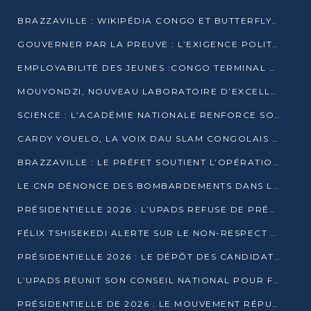
BRAZZAVILLE : WIKIPÉDIA CONGO ET BUTTERFLY SCELLENT UN PARTENARIAT POUR STRUCTURER LE BÉNÉVOLAT NUMÉRIQUE
GOUVERNER PAR LA PREUVE : L’EXIGENCE POLITIQUE DU XXIᵉ SIÈCLE
EMPLOYABILITÉ DES JEUNES :CONGO TERMINAL S’ALLIE À L’ESCIC POUR RAPPROCHER L’ÉCOLE DU TERRAIN
MOUYONDZI, NOUVEAU LABORATOIRE D’EXCELLENCE PÉDAGOGIQUE AVEC L’ENFICE
SCIENCE : L’ACADÉMIE NATIONALE RENFORCE SON ÉQUIPE ET TRACE SA FEUILLE DE ROUTE 2026
CARDY YOUELO, LA VOIX DAU SLAM CONGOLAIS QUI INTERPELLE LE MONDE
BRAZZAVILLE : LE PRÉFET SOUTIENT L’OPÉRATION « ZÉRO KULUNA » ET APPELLE À LA VIGILANCE CITOYENNE
LE CNR DÉNONCE DES BOMBARDEMENTS DANS LE POOL ET ACCUSE LE GOUVERNEMENT
PRÉSIDENTIELLE 2026 : L’UPADS REFUSE DE PRÉSENTER UN CANDIDAT ET DÉNONCE UN PROCESSUS NON CRÉDIBLE
FÉLIX TSHISEKEDI ALERTE SUR LE NON-RESPECT DES ENGAGEMENTS DE PAIX APRÈS SA RENCONTRE AVEC D. SASSOU-NGUESSO
PRÉSIDENTIELLE 2026 : LE DÉPÔT DES CANDIDATURES OUVERT DU 29 JANVIER AU 12 FÉVRIER
L’UPADS RÉUNIT SON CONSEIL NATIONAL POUR FIXER SA LIGNE POLITIQUE À DEUX MOIS DE LA PRÉSIDENTIELLE
PRÉSIDENTIELLE DE 2026 : LE MOUVEMENT RÉPUBLICAIN DÉNONCE UNE CONVOCATION ÉLECTORALE « OPAQUE ET PRÉCIPITÉE »