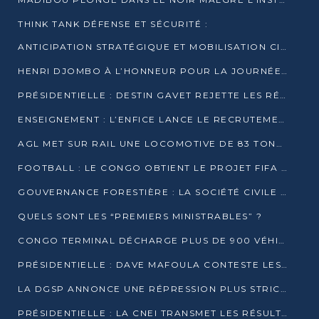
THINK TANK DÉFENSE ET SÉCURITÉ :
ANTICIPATION STRATÉGIQUE ET MOBILISATION CITOYENNE POUR NOTRE SOUVERAINETÉ NATIONALE
HENRI DJOMBO À L’HONNEUR POUR LA JOURNÉE MONDIALE DU THÉÂTRE
PRÉSIDENTIELLE : DESTIN GAVET REJETTE LES RÉSULTATS ET APPELLE À UN DIALOGUE NATIONAL
ENSEIGNEMENT : L’ENFICE LANCE LE RECRUTEMENT DE SA PREMIÈRE PROMOTION DE PROFESSEURS DES ÉCOLES
AGL MET SUR RAIL UNE LOCOMOTIVE DE 83 TONNES À POINTE-NOIRE
FOOTBALL : LE CONGO OBTIENT LE PROJET FIFA ARENA POUR SES 15 DÉPARTEMENTS
GOUVERNANCE FORESTIÈRE : LA SOCIÉTÉ CIVILE CONGOLAISE AFFICHE SES PRIORITÉS POUR 2026
QUELS SONT LES “PREMIERS MINISTRABLES” ?
CONGO TERMINAL DÉCHARGE PLUS DE 900 VÉHICULES EN QUELQUES HEURES
PRÉSIDENTIELLE : DAVE MAFOULA CONTESTE LES RÉSULTATS PROVISOIRES
LA DGSP ANNONCE UNE RÉPRESSION PLUS STRICTE CONTRE LES MOTO-TAXIS
PRÉSIDENTIELLE : LA CNEI TRANSMET LES RÉSULTATS PROVISOIRES À LA COUR CONSTITUTIONNELLE