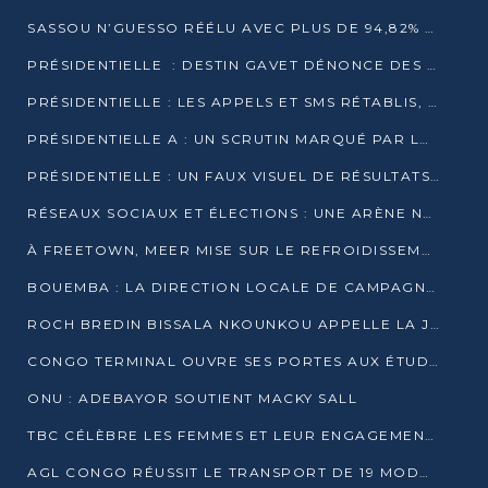
SASSOU N’GUESSO RÉÉLU AVEC PLUS DE 94,82% DES VOIX
PRÉSIDENTIELLE : DESTIN GAVET DÉNONCE DES IRRÉGULARITÉS ET REVENDIQUE LA VICTOIRE
PRÉSIDENTIELLE : LES APPELS ET SMS RÉTABLIS, INTERNET RESTE BLOQUÉ
PRÉSIDENTIELLE A : UN SCRUTIN MARQUÉ PAR LA COUPURE D’INTERNET ET UNE AFFLUENCE TIMIDE À BRAZZAVILLE
PRÉSIDENTIELLE : UN FAUX VISUEL DE RÉSULTATS CIRCULE
RÉSEAUX SOCIAUX ET ÉLECTIONS : UNE ARÈNE NUMÉRIQUE EN PLEINE MUTATION AU CONGO
À FREETOWN, MEER MISE SUR LE REFROIDISSEMENT PASSIF FACE À LA CHALEUR EXTRÊME
BOUEMBA : LA DIRECTION LOCALE DE CAMPAGNE DE DENIS SASSOU N’GUESSO MULTIPLIE LES ACTIVITÉS DE MOBILISATION
ROCH BREDIN BISSALA NKOUNKOU APPELLE LA JEUNESSE DE GOMA TSÉ-TSÉ À UN VOTE MASSIF POUR DENIS SASSOU NGUESSO
CONGO TERMINAL OUVRE SES PORTES AUX ÉTUDIANTS EN TRANSPORT ET LOGISTIQUE
ONU : ADEBAYOR SOUTIENT MACKY SALL
TBC CÉLÈBRE LES FEMMES ET LEUR ENGAGEMENT À L’OCCASION DU 8 MARS
AGL CONGO RÉUSSIT LE TRANSPORT DE 19 MODULES HORS GABARIT ENTRE POINTE-NOIRE ET BRAZZAVILLE