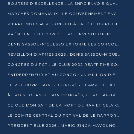
BOURSES D’EXCELLENCE : LA SNPC ENVOIE QUATRE NOUVEAUX TALENTS CONGOLAIS SE FORMER À BAKOU
MARCHÉS DOMANIAUX : LE GOUVERNEMENT ENGAGE LA STRUCTURATION DES TAXES D’ASSAINISSEMENT
PIERRE MOUSSA RECONDUIT À LA TÊTE DU PCT JUSQU’EN 2031
PRÉSIDENTIELLE 2026 : LE PCT INVESTIT OFFICIELLEMENT DENIS SASSOU NGUESSO
DENIS SASSOU-N’GUESSO EXHORTE LES CONGOLAIS À L’UNITÉ ET AU FAIR-PLAY DÉMOCRATIQUE EN 2026
RÉVEILLON D’ARMES 2025 : DENIS SASSOU-N’GUESSO GARANTIT DES ÉLECTIONS 2026 PAISIBLES ET SÉCURISÉES
CONGRÈS DU PCT : LE CLUB 2002 RÉAFFIRME SON SOUTIEN À DENIS SASSOU-N’GUESSO POUR 2026
ENTREPRENEURIAT AU CONGO : UN MILLION D’EUROS POUR FINANCER LES STARTUPS DÈS 2026
LE PCT OUVRE SON 6ᵉ CONGRÈS ET APPELLE À LA CANDIDATURE DE DENIS SASSOU NGUESSO
À TROIS JOURS DE SON CONGRÈS, LE PCT AFFIRME AVOIR ATTEINT TOUS SES OBJECTIFS
CE QUE L’ON SAIT DE LA MORT DE RAVIET CELVIC N’TSIANTSIE
LE COMITÉ CENTRAL DU PCT VALIDE LE RAPPORT DU CONGRÈS ET SOUTIENT DENIS SASSOU N’GUESSO
PRÉSIDENTIELLE 2026 : MABIO ZINGA MAVOUNGOU DÉCLARE SA CANDIDATURE ET CHARGE LE BILAN DU PCT