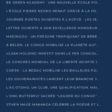
BE GREEN ACADEMY : UNE NOUVELLE ÉCOLE POUR LES MÉTIERS DE L’ÉCOLOGIE À POINTE-NOIRE
L’ÉCOLE PIERRE NZOKO RENAIT GRÂCE À LA FONDATION MUCODEC
JOURNÉE PORTES OUVERTES À L’ACPCE : LES JEUNES EN IMMERSION DANS L’ENTREPRISE
LETTRE OUVERTE A SON EXCELLENCE MONSIEUR DENIS SASSOU NGUESSO, PRESIDENT DE LAREPUBLIQUE DU CONGO
MADINGOU : UN PRÉSUMÉ TRAFIQUANT DE BÉBÉ CHIMPANZÉ FIXÉ SUR SON SORT LE 20 NOVEMBRE
À BELÉM, LE CONGO MOBILISE LA PLANÈTE AUTOUR DU FONDS BLEU POUR LE BASSIN DU CONGO
ULSAN HOLDING INVESTIT DANS LE FER CONGOLAIS
LE CONGRÈS MONDIAL DE LA LIBERTÉ ADOPTE 14 RÉSOLUTIONS HISTORIQUES
COP30 : LA BDEAC MOBILISE LES BAILLEURS POUR LE FONDS BLEU DU BASSIN DU CONGO
LES SOUVERAINISTES LANCENT LEUR BRANCHE JEUNE À BRAZZAVILLE
L’AS OTOHO, UN CLUB, UNE QUALIFICATION, MAIS ENCORE DES DOUTES
L’ONG BUTTERFLY SACRÉE “LEADER DU CONGO” AU PRIX D’EXCELLENCE 2025
STIVEN MAGE MAKANGA CÉLÈBRE LA POÉSIE ET L’HUMAIN AVEC SON RECUEIL “HECTARE”