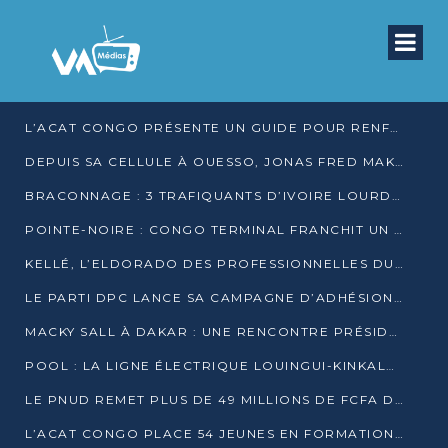
L’ACAT CONGO PRÉSENTE UN GUIDE POUR RENFORCER LES GARANTIES JUDICIAIRES EN GARDE À VUE
DEPUIS SA CELLULE À OUESSO, JONAS FRED MAKITA DÉNONCE CE QU’IL QUALIFIE DE DÉNI DE JUSTICE
BRACONNAGE : 3 TRAFIQUANTS D’IVOIRE LOURDEMENT CONDAMNÉS À DJAMBALA
POINTE-NOIRE : CONGO TERMINAL FRANCHIT UN CAP HISTORIQUE AVEC 99 MOUVEMENTS/HEURE
KELLÉ, L’ELDORADO DES PROFESSIONNELLES DU SEXE
LE PARTI DPC LANCE SA CAMPAGNE D’ADHÉSIONS ET VEUT STRUCTURER SA PRÉSENCE DANS LES 15 DÉPARTEMENTS
MACKY SALL À DAKAR : UNE RENCONTRE PRÉSIDENTIELLE QUI DIVISE L’OPINION SÉNÉGALAISE
POOL : LA LIGNE ÉLECTRIQUE LOUINGUI-KINKALA-BOKO MISE EN SERVICE
LE PNUD REMET PLUS DE 49 MILLIONS DE FCFA D’ÉQUIPEMENTS POUR ACCÉLÉRER LA NUMÉRISATION DU SYSTÈME DE SANTÉ
L’ACAT CONGO PLACE 54 JEUNES EN FORMATION PROFESSIONNELLE