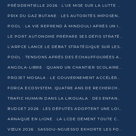
PRÉSIDENTIELLE 2026 : L’UE MISE SUR LA LUTTE CONTRE LA DÉSINFORMATION
PRIX DU GAZ BUTANE : LES AUTORITÉS IMPOSENT LE RESPECT DES PRIX RÉGLEMENTÉS
POOL : LA VIE REPREND À MINDOULI APRÈS UN INCIDENT ARMÉ SUR LA RN1
LE PORT AUTONOME PRÉPARE SES DÉFIS STRATÉGIQUES DE 2026
L’ARPCE LANCE LE DÉBAT STRATÉGIQUE SUR LES DONNÉES, L’IA ET LA FINANCE NUMÉRIQUE AU CONGO
POOL : TENSIONS APRÈS DES ÉCHAUFFOURÉES ARMÉES ENTRE DGSP ET EX-MILICIENS NINJA
ANGOLA-LIBRE : QUAND UN CHANTIER SCOLAIRE DEVIENT LE MIROIR D’UN CONGO EN MOUVEMENT
PROJET MOSALA : LE GOUVERNEMENT ACCÉLÈRE L’INSERTION DES JEUNES EN 2026
FORCA ECOSYSTEM, QUATRE ANS DE RECHERCHE DE TERRAIN AVANT UN LANCEMENT OFFICIEL EN 2026
TRAFIC HUMAIN DANS LA LIKOUALA : DES ENFANTS AUTOCHTONES RÉDUITS AU TRAVAIL FORCÉ
BUDGET 2026 : LES DÉPUTÉS ADOPTENT UNE LOI DES FINANCES DE PLUS DE 2500 MILLIARDS FCFA
ARNAQUE EN LIGNE : LA LCDE DÉMENT TOUTE CAMPAGNE DE RECRUTEMENT
VŒUX 2026 : SASSOU-NGUESSO EXHORTE LES FORCES VIVES À RENFORCER L’UNITÉ