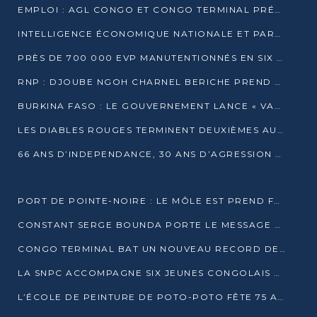
EMPLOI : AGL CONGO ET CONGO TERMINAL PRÉSÉLECTIONNENT PLUS DE 70 JEUNES À POINTE-NOIRE
INTELLIGENCE ÉCONOMIQUE NATIONALE ET PARTENARIATS INTERNATIONAUX : VERS UNE DOCTRINE SOUVERAINE DE SÉCURITÉ ÉCONOMIQUE
PRÈS DE 700 000 EVP MANUTENTIONNÉS EN SIX MOIS PAR CONGO TERMINAL
RNP : DJOUBE NGOH CHARNEL BERICHE PREND LES RÊNES DU PARTI
BURKINA FASO : LE GOUVERNEMENT LANCE « VACANCES UTILES 2026 » POUR FORMER LES ÉLÈVES À 15 MÉTIERS
LES DIABLES ROUGES TERMINENT DEUXIÈMES AU CHAMPIONNAT D’AFRIQUE ZONE 3
66 ANS D’INDEPENDANCE, 30 ANS D’AGRESSION RWAN DAISE : 4 PRESIDENCES, UN ECHEC COLLECTIF
PORT DE POINTE-NOIRE : LE MÔLE EST PREND FORME ET VISE LES GÉANTS DES MERS
CONSTANT SERGE BOUNDA PORTE LE MESSAGE DE COMPASSION DE DENIS SASSOU NGUESSO EN IRAN
CONGO TERMINAL BAT UN NOUVEAU RECORD DE PRODUCTIVITÉ AU PORT DE POINTE-NOIRE
LA SNPC ACCOMPAGNE SIX JEUNES CONGOLAIS AUX OLYMPIADES PANAFRICAINES DE MATHÉMATIQUES
L’ÉCOLE DE PEINTURE DE POTO-POTO FÊTE 75 ANS AU SERVICE DE L’ART CONGOLAIS