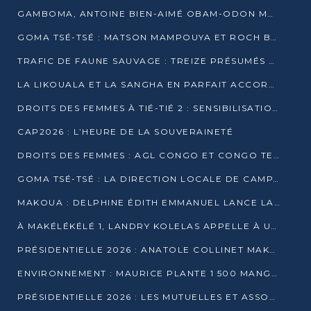
GAMBOMA, ANTOINE BIEN-AIMÉ OBAM-ODON MOBILISE LES 32 148 ÉLECTEURS EN FAVEUR DE DENIS SASSOU NGUESSO
GOMA TSÉ-TSÉ : MATSON MAMPOUYA ET ROCH BREDIN BISSALA NKOUNKOU EN CAMPAGNE DE PROXIMITÉ
TRAFIC DE FAUNE SAUVAGE : TREIZE PRÉSUMÉS TRAFIQUANTS INTERPELLÉS AU CONGO EN 2025
LA LIKOUALA ET LA SANGHA EN PARFAIT ACCORD AVEC LE PROJET DE SOCIÉTÉ DU CANDIDAT DENIS SASSOU-N’GUESSO
DROITS DES FEMMES À TIÉ-TIÉ 2 : SENSIBILISATION ET PÉDAGOGIE SUR LE DROIT DE VOTE
CAP2026 : L’HEURE DE LA SOUVERAINETÉ
DROITS DES FEMMES : AGL CONGO ET CONGO TERMINAL METTENT EN AVANT LE LEADERSHIP FÉMININ
GOMA TSÉ-TSÉ : LA DIRECTION LOCALE DE CAMPAGNE INTENSIFIE LA SENSIBILISATION DANS LES VILLAGES
MAKOUA : DELPHINE ÉDITH EMMANUEL LANCE LA CAMPAGNE POUR DENIS SASSOU-N’GUESSO
À MAKÉLÉKÉLÉ 1, LANDRY KOLELAS APPELLE À UNE MOBILISATION MASSIVE EN FAVEUR DE DENIS SASSOU-N’GUESSO
PRÉSIDENTIELLE 2026 : ANATOLE COLLINET MAKOSSO DÉFEND LE PROJET DE SOCIÉTÉ DE DENIS SASSOU NGUESSO
ENVIRONNEMENT : MAURICE PLANTE 1 500 MANGROVES POUR HONORER WANGARI MAATHAI
PRÉSIDENTIELLE 2026 : LES MUTUELLES ET ASSOCIATIONS S’IMPLIQUENT DANS LA CAMPAGNE ÉLECTORALE À TIÉ-TIÉ 2 (POINTE-NOIRE)