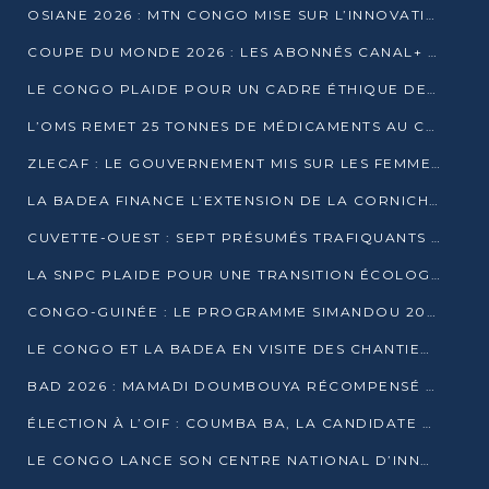
OSIANE 2026 : MTN CONGO MISE SUR L’INNOVATION POUR RELEVER LES DÉFIS AFRICAINS
COUPE DU MONDE 2026 : LES ABONNÉS CANAL+ AU CONGO DÉÇUS À QUELQUES JOURS DU COUP D’ENVOI
LE CONGO PLAIDE POUR UN CADRE ÉTHIQUE DE L’INTELLIGENCE ARTIFICIELLE À DAKAR
L’OMS REMET 25 TONNES DE MÉDICAMENTS AU CONGO POUR RENFORCER LA RIPOSTE AUX ÉPIDÉMIES
ZLECAF : LE GOUVERNEMENT MIS SUR LES FEMMES ENTREPRENEURES
LA BADEA FINANCE L’EXTENSION DE LA CORNICHE SUD DE BRAZZAVILLE
CUVETTE-OUEST : SEPT PRÉSUMÉS TRAFIQUANTS DE FAUNE INTERPELLÉS À EWO ET KELLÉ
LA SNPC PLAIDE POUR UNE TRANSITION ÉCOLOGIQUE PROGRESSIVE
CONGO-GUINÉE : LE PROGRAMME SIMANDOU 2040 AU CŒUR DES ÉCHANGES À LA BAD
LE CONGO ET LA BADEA EN VISITE DES CHANTIERS
BAD 2026 : MAMADI DOUMBOUYA RÉCOMPENSÉ PAR LE TROPHÉE BABACAR NDIAYE À BRAZZAVILLE
ÉLECTION À L’OIF : COUMBA BA, LA CANDIDATE DISCRÈTE QUI BOUSCULE LE JEU DIPLOMATIQUE
LE CONGO LANCE SON CENTRE NATIONAL D’INNOVATION