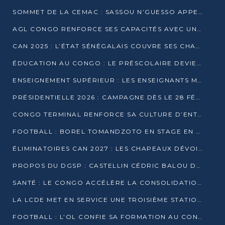
SOMMET DE LA CEMAC : SASSOU N’GUESSO APPELLE À LA VIGILANCE FACE AUX RISQUES ÉCONOMIQUES
AGL CONGO RENFORCE SES CAPACITÉS AVEC UNE GRUE DE 250 TONNES
CAN 2025 : L’ÉTAT SÉNÉGALAIS COUVRE SES CHAMPIONS D’AFRIQUE DE RÉCOMPENSES EXCEPTIONNELLES
ÉDUCATION AU CONGO : LE PRÉSCOLAIRE DEVIENT OBLIGATOIRE, LE BTS CONSACRÉ DIPLÔME D’ÉTAT
ENSEIGNEMENT SUPÉRIEUR : LES ENSEIGNANTS MAINTIENNENT LA GRÈVE ET EXIGENT UN ACCORD ÉCRIT AVEC L’ÉTAT
PRÉSIDENTIELLE 2026 : CAMPAGNE DÈS LE 28 FÉVRIER, SCRUTIN LES 12 ET 15 MARS
CONGO TERMINAL RENFORCE SA CULTURE D’ENTREPRISE AVEC LE PROGRAMME « WIN TOGETHER »
FOOTBALL : BOREL TOMANDZOTO EN STAGE EN ESPAGNE AVEC POLISSYA FC
ÉLIMINATOIRES CAN 2027 : LES CHAPEAUX DÉVOILÉS, LE CONGO FIXÉ SUR SON SORT
PROPOS DU DGSP : CASTELLIN CÉDRIC BALOU DÉNONCE DES PROPOS INTIMIDANTS
SANTÉ : LE CONGO ACCÉLÈRE LA CONSOLIDATION DE L’OFFRE DE SOINS
LA LCDE MET EN SERVICE UNE TROISIÈME STATION D’EAU POTABLE À MFILOU
FOOTBALL : L’OL CONFIE SA FORMATION AU CONGOLAIS CHRISTIAN BASSILA