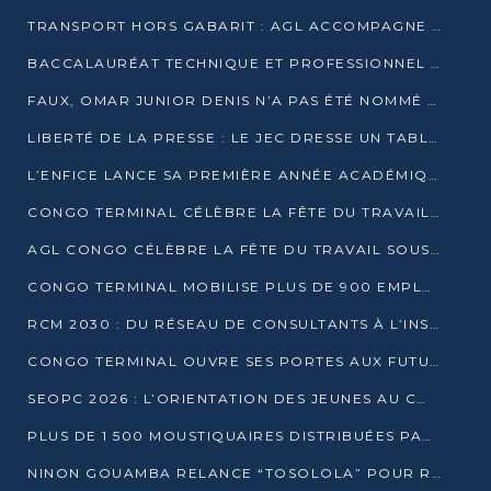
TRANSPORT HORS GABARIT : AGL ACCOMPAGNE LE DÉVELOPPEMENT DU SECTEUR BRASSICOLE AU CONGO
BACCALAURÉAT TECHNIQUE ET PROFESSIONNEL : 16 352 CANDIDATS LANCÉS DANS LES ÉPREUVES D’EPS
FAUX, OMAR JUNIOR DENIS N’A PAS ÉTÉ NOMMÉ AIDE DE CAMP ADJOINT DE DENIS SASSOU NGUESSO
LIBERTÉ DE LA PRESSE : LE JEC DRESSE UN TABLEAU PRÉOCCUPANT AU CONGO
L’ENFICE LANCE SA PREMIÈRE ANNÉE ACADÉMIQUE AVEC 100 FUTURS ENSEIGNANTS
CONGO TERMINAL CÉLÈBRE LA FÊTE DU TRAVAIL AVEC SES COLLABORATEURS À POINTE-NOIRE
AGL CONGO CÉLÈBRE LA FÊTE DU TRAVAIL SOUS LE SIGNE DE LA COHÉSION
CONGO TERMINAL MOBILISE PLUS DE 900 EMPLOYÉS AUTOUR DE LA SÉCURITÉ AU TRAVAIL
RCM 2030 : DU RÉSEAU DE CONSULTANTS À L’INSTRUMENT DE PUISSANCE EN AFRIQUE FRANCOPHONE
CONGO TERMINAL OUVRE SES PORTES AUX FUTURS INGÉNIEURS AU FORUM DES MÉTIERS D’UCAC-ICAM
SEOPC 2026 : L’ORIENTATION DES JEUNES AU CŒUR DE LA DEUXIÈME ÉDITION
PLUS DE 1 500 MOUSTIQUAIRES DISTRIBUÉES PAR AGL ET CONGO TERMINAL DANS LA LUTTE CONTRE LE PALUDISME
NINON GOUAMBA RELANCE “TOSOLOLA” POUR RENFORCER LE DIALOGUE AVEC LES CITOYENS