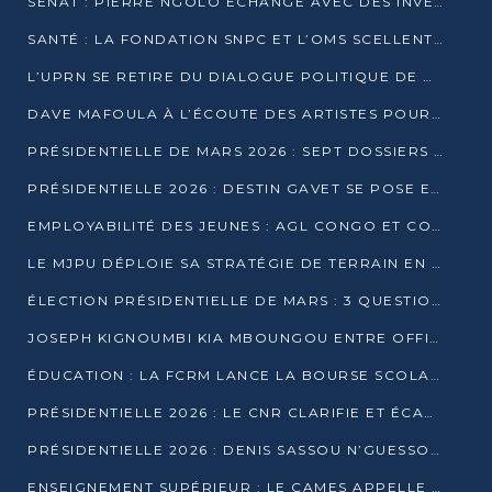
SÉNAT : PIERRE NGOLO ÉCHANGE AVEC DES INVESTISSEURS DU NUMÉRIQUE
SANTÉ : LA FONDATION SNPC ET L’OMS SCELLENT UN PARTENARIAT STRATÉGIQUE DE TROIS ANS
L’UPRN SE RETIRE DU DIALOGUE POLITIQUE DE DJAMBALA : TENSIONS DANS LE PRÉ-ÉLECTORAL CONGOLAIS
DAVE MAFOULA À L’ÉCOUTE DES ARTISTES POUR REDÉFINIR SA POLITIQUE CULTURELLE
PRÉSIDENTIELLE DE MARS 2026 : SEPT DOSSIERS DE CANDIDATURE ENREGISTRÉS À LA CLÔTURE DES DÉPÔTS
PRÉSIDENTIELLE 2026 : DESTIN GAVET SE POSE EN CANDIDAT DU « RAS-LE-BOL »
EMPLOYABILITÉ DES JEUNES : AGL CONGO ET CONGO TERMINAL S’ALLIENT À UCAC-ICAM
LE MJPU DÉPLOIE SA STRATÉGIE DE TERRAIN EN FAVEUR DE DSN
ÉLECTION PRÉSIDENTIELLE DE MARS : 3 QUESTIONS À UN EXPERT CONGOLAIS DE LA CYBERSÉCURITÉ
JOSEPH KIGNOUMBI KIA MBOUNGOU ENTRE OFFICIELLEMENT EN COURSE POUR LA PRÉSIDENTIELLE
ÉDUCATION : LA FCRM LANCE LA BOURSE SCOLAIRE FRANCINE-NTOUMI POUR PROMOUVOIR LES FILIÈRES SCIENTIFIQUES
PRÉSIDENTIELLE 2026 : LE CNR CLARIFIE ET ÉCARTE LA CANDIDATURE DU PASTEUR NTUMI
PRÉSIDENTIELLE 2026 : DENIS SASSOU N’GUESSO ANNONCE OFFICIELLEMENT SA CANDIDATURE
ENSEIGNEMENT SUPÉRIEUR : LE CAMES APPELLE À UNE UNIVERSITÉ AFRICAINE AXÉE SUR L’EMPLOYABILITÉ