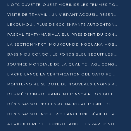
L’OFC CUVETTE-OUEST MOBILISE LES FEMMES POUR ACCUEILLIR LE PRÉSIDENT DE LA RÉPUBLIQUE
VISITE DE TRAVAIL : UN VIBRANT ACCUEIL RÉSERVÉ À DENIS SASSOU-N’GUESSO PAR L’ASSOCIATION « LES AMIS DE WOMO »
LÉKOUMOU : PLUS DE 900 ENFANTS AUTOCHTONES REÇOIVENT DES KITS SCOLAIRES GRÂCE À L’ESPACE OPOKO
PASCAL TSATY-MABIALA ÉLU PRÉSIDENT DU CONSEIL NATIONAL DE L’UPADS
LA SECTION 1-PCT MOUKOUNDZI NGOUAKA MOBILISE 100 000 FCFA POUR LE 6ᵉ CONGRÈS DU PARTI
BASSIN DU CONGO : LE FONDS BLEU SÉDUIT LES BAILLEURS À BELÉM
JOURNÉE MONDIALE DE LA QUALITÉ : AGL CONGO FORME ET SENSIBILISE LES JEUNES TALENTS
L’ACPE LANCE LA CERTIFICATION OBLIGATOIRE DES CONTRATS DE TRAVAIL DES TRANSPORTEURS
POINTE-NOIRE SE DOTE DE NOUVEAUX ENGINS POUR L’ASSAINISSEMENT ET L’ENTRETIEN ROUTIER
DES MÉDECINS DEMANDENT L’INSCRIPTION DU TRAITEMENT DU PIED-BOT DANS LES CURSUS UNIVERSITAIRES
DÉNIS SASSOU N’GUESSO INAUGURE L’USINE DE VALORISATION DU GAZ ASSOCIÉ
DENIS SASSOU-N’GUESSO LANCE UNE SÉRIE DE PROJETS DANS LE KOUILOU
AGRICULTURE : LE CONGO LANCE LES ZAP D’INONI ET YONO