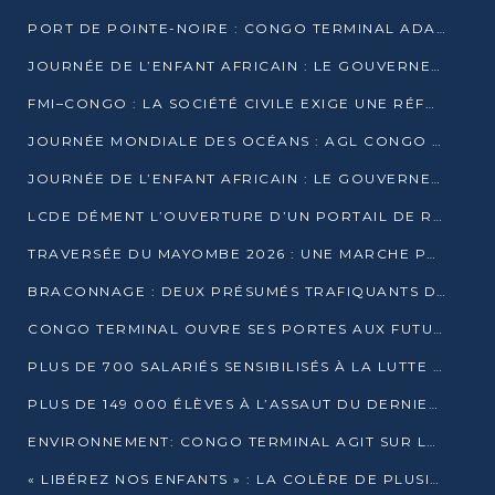
PORT DE POINTE-NOIRE : CONGO TERMINAL ADAPTE SON DRAGAGE AUX SABLES BITUMINEUX
JOURNÉE DE L’ENFANT AFRICAIN : LE GOUVERNEMENT RÉAFFIRME SON ENGAGEMENT POUR L’ACCÈS À L’EAU ET À L’ASSAINISSEMENT
FMI–CONGO : LA SOCIÉTÉ CIVILE EXIGE UNE RÉFORME DE LA FISCALITÉ PÉTROLIÈRE
JOURNÉE MONDIALE DES OCÉANS : AGL CONGO MOBILISE SES COLLABORATEURS POUR LA PRÉSERVATION DE LA BIODIVERSITÉ MARINE
JOURNÉE DE L’ENFANT AFRICAIN : LE GOUVERNEMENT MOBILISÉ POUR L’HYGIÈNE DANS LES ORPHELINATS
LCDE DÉMENT L’OUVERTURE D’UN PORTAIL DE RECRUTEMENT ET APPELLE À LA VIGILANCE
TRAVERSÉE DU MAYOMBE 2026 : UNE MARCHE POUR SENSIBILISER ET DÉPISTER AU DIABÈTE
BRACONNAGE : DEUX PRÉSUMÉS TRAFIQUANTS D’HIPPOPOTAME ÉCROUÉS À BRAZZAVILLE
CONGO TERMINAL OUVRE SES PORTES AUX FUTURS INGÉNIEURS DE L’UCAC-ICAM
PLUS DE 700 SALARIÉS SENSIBILISÉS À LA LUTTE CONTRE LA TUBERCULOSE À CONGO TERMINAL
PLUS DE 149 000 ÉLÈVES À L’ASSAUT DU DERNIER CEPE
ENVIRONNEMENT: CONGO TERMINAL AGIT SUR LE TERRAIN ET FORME LES PLUS JEUNES
« LIBÉREZ NOS ENFANTS » : LA COLÈRE DE PLUSIEURS MÈRES À BRAZZAVILLE CONTRE LA DGSP