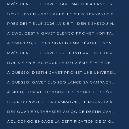
PRÉSIDENTIELLE 2026 : DAVE MAFOULA LANCE SA « VAGUE DU NOUVEAU DÉPART » À IMPFONDO
OYO : DESTIN GAVET APPELLE À L’ALTERNANCE ET À LA RESPONSABILITÉ DE LA JEUNESSE
PRÉSIDENTIELLE 2026 : À SIBITI, DENIS SASSOU-N’GUESSO PARIE SUR LES RESSOURCES DE LA LEKOUMOU
À EWO, DESTIN GAVET ELENGO PROMET HÔPITAL, CHEMIN DE FER ET AUDIT DES FINANCES PUBLIQUES
À OWANDO, LE CANDIDAT DU MR DÉROULE SON PROGRAMME DE “CHANGEMENT”
PRÉSIDENTIELLE 2026 : CULTE INTERRELIGIEUX POUR LA PAIX À OUENZÉ
DOLISIE EN BLEU POUR LA DEUXIÈME ÉTAPE DE CAMPAGNE DE DSN
À OUESSO, DESTIN GAVET PROMET UNE UNIVERSITÉ POUR LA SANGHA
À OUESSO, GAVET ELONGO LANCE SA CAMPAGNE SOUS LE SIGNE DU RENOUVEAU
À SIBITI, JOSEPH KIGNOUMBI DÉNONCE LE CHÔMAGE ET LES DÉFAILLANCES DE L’ÉTAT
COUP D’ENVOI DE LA CAMPAGNE, LE POUVOIR À POINTE-NOIRE, L’OPPOSITION À OUESSO ET SIBITI
DES OUVRIERS TABASSÉS AU QG DE DESTIN GAVET À 24 HEURES DE L’OUVERTURE DE LA CAMPAGNE
AGL CONGO ENGAGE LA CERTIFICATION DE 21 GRUTIERS AUX NORMES INTERNATIONALES