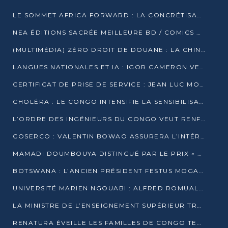
LE SOMMET AFRICA FORWARD : LA CONCRÉTISATION DE PARTENARIATS ÉQUILIBRÉS ET TOURNÉS VERS L’AVENIR ENTRE LE CONTINENT AFRICAIN ET LA FRANCE
NEA ÉDITIONS SACRÉE MEILLEURE BD / COMICS D’AFRIQUE AU KENYA
(MULTIMÉDIA) ZÉRO DROIT DE DOUANE : LA CHINE ET L’AFRIQUE VERS UNE PROXIMITÉ SANS PRÉCÉDENT (PAPIER GÉNÉRAL)
LANGUES NATIONALES ET IA : IGOR CAMERON VEUT ARRIMER LA STRATÉGIE IA À LA LOI SUR LA RECHERCHE
CERTIFICAT DE PRISE DE SERVICE : JEAN LUC MOUTHOU DÉMENT UNE « FAKE NEWS »
CHOLÉRA : LE CONGO INTENSIFIE LA SENSIBILISATION AU MARCHÉ DE TALANGAÏ
L’ORDRE DES INGÉNIEURS DU CONGO VEUT RENFORCER L’ÉTHIQUE ET LA CRÉDIBILITÉ DE LA PROFESSION
COSERCO : VALENTIN BOWAO ASSURERA L’INTÉRIM À LA TÊTE DU BUREAU EXÉCUTIF NATIONAL
MAMADI DOUMBOUYA DISTINGUÉ PAR LE PRIX « SUPER GRAND BÂTISSEUR BABACAR N’DIAYE »
BOTSWANA : L’ANCIEN PRÉSIDENT FESTUS MOGAE EST MORT À 86 ANS
UNIVERSITÉ MARIEN NGOUABI : ALFRED ROMUALD NGUYA POATY SOUTIENT UNE THÈSE SUR LE PARADOXE DE LA CROISSANCE EN ZONE CEMAC
LA MINISTRE DE L’ENSEIGNEMENT SUPÉRIEUR TRACE SA FEUILLE DE ROUTE
RENATURA ÉVEILLE LES FAMILLES DE CONGO TERMINAL À LA PROTECTION DE L’ENVIRONNEMENT