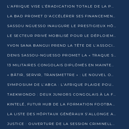
L’AFRIQUE VISE L’ÉRADICATION TOTALE DE LA POLIOMYÉLITE D’ICI 2026
LA BAD PROMET D’ACCÉLÉRER SES FINANCEMENTS AVEC LE MINISTÈRE DE L’ASSAINISSEMENT
SASSOU NGUESSO INAUGURE LE PRESTIGIEUX HÔTEL KEMPINSKI BRAZZAVILLE
LE SECTEUR PRIVÉ MOBILISÉ POUR LE DÉPLOIEMENT DE 19 MINI-CENTRALES SOLAIRES
YVON SANA BANGUI PREND LA TÊTE DE L’ASSOCIATION DES BANQUES CENTRALES AFRICAINES
DENIS SASSOU-NGUESSO PROMET LA « TRAQUE SANS RELÂCHE » DU GRAND BANDITISME
13 MILITAIRES CONGOLAIS DIPLÔMÉS EN MAINTENANCE INDUSTRIELLE APRÈS TROIS ANS DE FORMATION À L’UNIVERSITÉ MARIEN-NGOUABI
« BÂTIR, SERVIR, TRANSMETTRE » : LE NOUVEL OUVRAGE QUI INTERPELLE LES COLLECTIVITÉS
SYMPOSIUM DE L’ABCA : L’AFRIQUE PLAIDE POUR UN FINANCEMENT CLIMATIQUE ÉQUITABLE
TAEKWONDO : DEUX JUNIORS CONGOLAIS À LA FINALE D’OPEN SYRIES 2025 À ABIDJAN
KINTELÉ, FUTUR HUB DE LA FORMATION FOOTBALLISTIQUE AFRICAINE ?
LA LISTE DES HÔPITAUX GÉNÉRAUX S’ALLONGE AU CONGO
JUSTICE : OUVERTURE DE LA SESSION CRIMINELLE À BRAZZAVILLE AVEC 52 DOSSIERS AU RÔLE