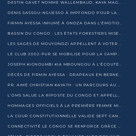
DESTIN GAVET NOMME WALLEMBAUD, KAYA MAGANE, BOUDZIKA ET MBOUSSA-ELLAH AUX COMMANDES DE SA CAMPAGNE
DENIS SASSOU-NGUESSO À IMPFONDO POUR LANCER LE CORRIDOR 13
FIRMIN AYESSA INHUMÉ À ONDZA DANS L’ÉMOTION ET LE RECUEILLEMENT
BASSIN DU CONGO : LES ÉTATS FORESTIERS MISENT SUR LES MARCHÉS CARBONE
LES SAGES DE MOUYONDZI APPELLENT À VOTER DENIS SASSOU-NGUESSO
LE CLUB 2002-PUR SE MOBILISE POUR LA CAMPAGNE
JOSEPH KIGNOUMBI KIA MBOUNGOU À L’ÉCOUTE DE TALANGAÏ
DÉCÈS DE FIRMIN AYESSA : DRAPEAUX EN BERNE LUNDI
PR. AIMÉ CHRISTIAN KAYATH : UN PARCOURS AU SERVICE DE LA RECHERCHE ET DE L’INNOVATION
L’OMS SALUE LA RIPOSTE DU CONGO ET APPELLE À DES RÉFORMES DURABLES
HOMMAGES OFFICIELS À LA PREMIÈRE FEMME MINISTRE DU CONGO
LA COUR CONSTITUTIONNELLE VALIDE SEPT CANDIDATURES POUR LA PRÉSIDENTIELLE
CONNECTIVITÉ LE CONGO SE RENFORCE GRÂCE AU CÂBLE 2AFRICA