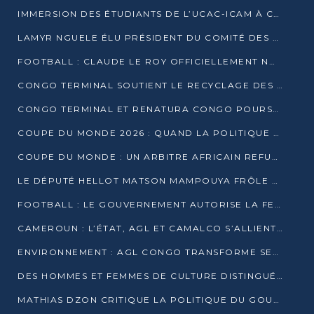
IMMERSION DES ÉTUDIANTS DE L’UCAC-ICAM À CONGO TERMINAL
LAMYR NGUELE ÉLU PRÉSIDENT DU COMITÉ DES MEMBRES D’HONNEUR DU PCT
FOOTBALL : CLAUDE LE ROY OFFICIELLEMENT NOMMÉ SÉLECTIONNEUR DU CONGO
CONGO TERMINAL SOUTIENT LE RECYCLAGE DES DÉCHETS PLASTIQUES À POINTE-NOIRE
CONGO TERMINAL ET RENATURA CONGO POURSUIVENT LEUR COMBAT POUR LA BIODIVERSITÉ
COUPE DU MONDE 2026 : QUAND LA POLITIQUE MENACE L’UNIVERSALITÉ DU FOOTBALL
COUPE DU MONDE : UN ARBITRE AFRICAIN REFUSÉ À L’ENTRÉE DES ÉTATS-UNIS
LE DÉPUTÉ HELLOT MATSON MAMPOUYA FRÔLE LA MORT LORS D’UNE EMBUSCADE DZNS LE POOL
FOOTBALL : LE GOUVERNEMENT AUTORISE LA FECOFOOT À OCCUPER LES COMPLEXES SPORTIFS
CAMEROUN : L’ÉTAT, AGL ET CAMALCO S’ALLIENT POUR UN MÉGA-PROJET FERROVIAIRE
ENVIRONNEMENT : AGL CONGO TRANSFORME SES DÉCHETS EN OUTILS DE FORMATION
DES HOMMES ET FEMMES DE CULTURE DISTINGUÉS POUR LEUR ENGAGEMENT PAR BANTOU CULTURE
MATHIAS DZON CRITIQUE LA POLITIQUE DU GOUVERNEMENT ET ALERTE SUR LA DETTE DU CONGO