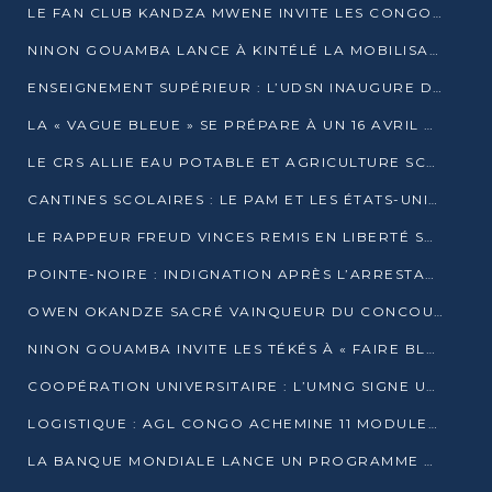
LE FAN CLUB KANDZA MWENE INVITE LES CONGOLAIS À UNE FORTE AFFLUENCE AU STADE DE KINTÉLÉ
NINON GOUAMBA LANCE À KINTÉLÉ LA MOBILISATION POUR L’INVESTITURE DR DSN
ENSEIGNEMENT SUPÉRIEUR : L’UDSN INAUGURE DES LABORATOIRES POUR BOOSTER LA FORMATION PRATIQUE
LA « VAGUE BLEUE » SE PRÉPARE À UN 16 AVRIL HISTORIQUE
LE CRS ALLIE EAU POTABLE ET AGRICULTURE SCOLAIRE AU CŒUR DE LA TRANSFORMATION DES ÉCOLES RURALES
CANTINES SCOLAIRES : LE PAM ET LES ÉTATS-UNIS AU CONTACT DES ÉCOLIERS DE KINKALA
LE RAPPEUR FREUD VINCES REMIS EN LIBERTÉ SOUS PRESSION MÉDIATIQUE
POINTE-NOIRE : INDIGNATION APRÈS L’ARRESTATION DU RAPPEUR FREUD VINCES
OWEN OKANDZE SACRÉ VAINQUEUR DU CONCOURS SLAM POUR LA VIE
NINON GOUAMBA INVITE LES TÉKÉS À « FAIRE BLOC » POUR PESER DANS LE DÉBAT NATIONAL
COOPÉRATION UNIVERSITAIRE : L’UMNG SIGNE UN ACCORD STRATÉGIQUE AVEC L’UNIVERSITÉ HAINAN EN CHINE
LOGISTIQUE : AGL CONGO ACHEMINE 11 MODULES GÉANTS JUSQU’À BRAZZAVILLE
LA BANQUE MONDIALE LANCE UN PROGRAMME DE 394 MILLIONS DE DOLLARS POUR LE BASSIN DU CONGO