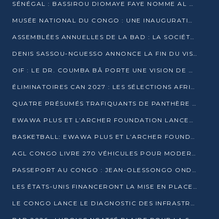
SÉNÉGAL : BASSIROU DIOMAYE FAYE NOMME AL AMINOU LÔ PREMIER MINISTRE
MUSÉE NATIONAL DU CONGO : UNE INAUGURATION PORTEUSE D’ESPOIR POUR LA CULTURE
ASSEMBLÉES ANNUELLES DE LA BAD : LA SOCIÉTÉ CIVILE CONGOLAISE À LA RECHERCHE DE PARTENAIRES POUR SES PROJETS
DENIS SASSOU-NGUESSO ANNONCE LA FIN DU VISA POUR LES AFRICAINS EN 2027
OIF : LE DR. COUMBA BÂ PORTE UNE VISION DE DIALOGUE, DE STABILITÉ ET DE RÉFORME À LA TÊTE
ÉLIMINATOIRES CAN 2027 : LES SÉLECTIONS AFRICAINES CONNAISSENT LEURS ADVERSAIRES
QUATRE PRÉSUMÉS TRAFIQUANTS DE PANTHÈRE ARRÊTÉS À EWO
EWAWA PLUS ET L’ARCHER FOUNDATION LANCENT UN CAMP DE BASKET POUR LES JEUNES À BRAZZAVILLE
BASKETBALL: EWAWA PLUS ET L’ARCHER FOUNDATION LANCENT UN CAMP POUR LES JEUNES
AGL CONGO LIVRE 270 VÉHICULES POUR MODERNISER LE TRANSPORT URBAIN
PASSEPORT AU CONGO : JEAN-OLESSONGO ONDAYE VEUT METTRE FIN AUX LENTEURS ADMINISTRATIVES
LES ÉTATS-UNIS FINANCERONT LA MISE EN PLACE DE JUSQU’À 50 CLINIQUES DE LUTTE CONTRE L’EBOLA
LE CONGO LANCE LE DIAGNOSTIC DES INFRASTRUCTURES SPORTIVES DU COMPLEXE DE KINTÉLÉ