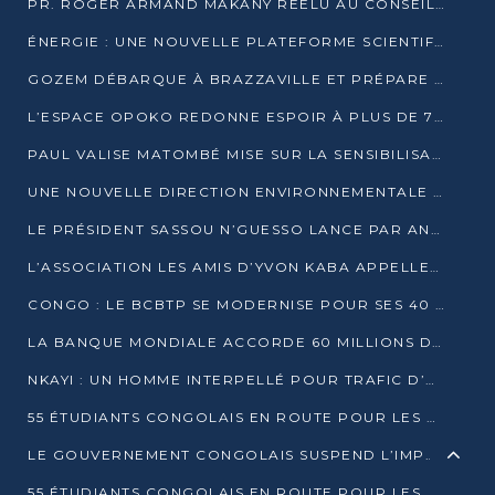
PR. ROGER ARMAND MAKANY RÉÉLU AU CONSEIL DE L’AUF
ÉNERGIE : UNE NOUVELLE PLATEFORME SCIENTIFIQUE POUR LA TRANSITION ÉNERGÉTIQUE EN AFRIQUE CENTRALE
GOZEM DÉBARQUE À BRAZZAVILLE ET PRÉPARE SON ARRIVÉE À POINTE-NOIRE
L’ESPACE OPOKO REDONNE ESPOIR À PLUS DE 775 ÉLÈVES AUTOCHTONES DANS LE NORD DU CONGO
PAUL VALISE MATOMBÉ MISE SUR LA SENSIBILISATION POUR ÉRAQUER LE GRAND BANDITISME
UNE NOUVELLE DIRECTION ENVIRONNEMENTALE POUR RENFORCER LA GESTION DES DONNÉES AU CONGO
LE PRÉSIDENT SASSOU N’GUESSO LANCE PAR ANTICIPATION LA 39ÈME JOURNÉE NATIONALE DE L’ARBRE
L’ASSOCIATION LES AMIS D’YVON KABA APPELLENT DENIS SASSOU N’GUESSO À SE PORTER CANDIDAT
CONGO : LE BCBTP SE MODERNISE POUR SES 40 ANS D’EXISTENCE
LA BANQUE MONDIALE ACCORDE 60 MILLIONS DE DOLLARS POUR LA RÉSILIENCE URBAINE AU CONGO
NKAYI : UN HOMME INTERPELLÉ POUR TRAFIC D’UN BÉBÉ CHIMPANZÉ
55 ÉTUDIANTS CONGOLAIS EN ROUTE POUR LES UNIVERSITÉS ALGÉRIENNES
LE GOUVERNEMENT CONGOLAIS SUSPEND L’IMPORTATION DES MACHETTES ET DES MOTOS
55 ÉTUDIANTS CONGOLAIS EN ROUTE POUR LES UNIVERSITÉS ALGÉRIENNES