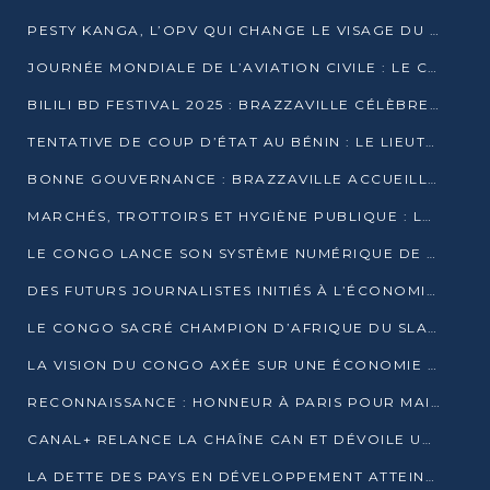
PESTY KANGA, L’OPV QUI CHANGE LE VISAGE DU REPORTAGE AU CONGO
JOURNÉE MONDIALE DE L’AVIATION CIVILE : LE CONGO MISE SUR L’INNOVATION ET LA SÉCURITÉ
BILILI BD FESTIVAL 2025 : BRAZZAVILLE CÉLÈBRE DIX ANS DE CRÉATION GRAPHIQUE AFRICAINE
TENTATIVE DE COUP D’ÉTAT AU BÉNIN : LE LIEUTENANT-COLONEL TIGRI S’AUTOPROCLAME CHEF D’UN COMITÉ MILITAIRE
BONNE GOUVERNANCE : BRAZZAVILLE ACCUEILLE LES PREMIÈRES JOURNÉES CONGOLAISES DE L’ÉVALUATION
MARCHÉS, TROTTOIRS ET HYGIÈNE PUBLIQUE : LE GOUVERNEMENT DURCIT LE TON
LE CONGO LANCE SON SYSTÈME NUMÉRIQUE DE VÉRIFICATION DU BOIS
DES FUTURS JOURNALISTES INITIÉS À L’ÉCONOMIE BLEUE DURABLE
LE CONGO SACRÉ CHAMPION D’AFRIQUE DU SLAM 2025
LA VISION DU CONGO AXÉE SUR UNE ÉCONOMIE BAS CARBONE AU RENDEZ-VOUS DE MONACO 2025
RECONNAISSANCE : HONNEUR À PARIS POUR MAIXENT RAOUL OMINGA
CANAL+ RELANCE LA CHAÎNE CAN ET DÉVOILE UNE OFFRE EXCEPTIONNELLE POUR DÉCEMBRE
LA DETTE DES PAYS EN DÉVELOPPEMENT ATTEINT UN SOMMET HISTORIQUE ENTRE 2022 ET 2024