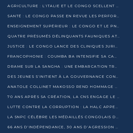
AGRICULTURE : L’ITALIE ET LE CONGO SCELLENT UN PARTENARIAT POUR UNE PRODUCTION LOCALE DURABLE
SANTÉ : LE CONGO PASSE EN REVUE LES PERFORMANCES DE SES HÔPITAUX À MI-PARCOURS
ENSEIGNEMENT SUPÉRIEUR : LE CONGO ET LE PNUD VEULENT RAPPROCHER LA FORMATION UNIVERSITAIRE DES BESOINS DU MARCHÉ DE L’EMPLOI
QUATRE PRÉSUMÉS DÉLINQUANTS FAUNIQUES ATTENDUS DEVANT LA JUSTICE POUR TRAFIC D’IVOIRE
JUSTICE : LE CONGO LANCE DES CLINIQUES JURIDIQUES POUR RAPPROCHER LE DROIT DES CITOYENS
FRANCOPHONIE : COUMBA BA INTENSIFIE SA CAMPAGNE POUR LA SUCCESSION À LA TÊTE DE L’OIF
DRAME SUR LA SANGHA : UNE EMBARCATION TRANSPORTANT DES FIDÈLES DE « NZAMBÉ YA L’HUILE » FAIT NAUFRAGE À OUESSO
DES JEUNES S’INITIENT À LA GOUVERNANCE CONTINENTALE À BRAZZAVILLE
ANATOLE COLLINET MAKOSSO REND HOMMAGE À JEAN-PAUL PIGASSE
70 ANS APRÈS SA CRÉATION, LA CNS ENGAGE LE VIRAGE DE LA DIGITALISATION
LUTTE CONTRE LA CORRUPTION : LA HALC APPELLE À PASSER DES DISCOURS AUX ACTES
LA SNPC CÉLÈBRE LES MÉDAILLÉS CONGOLAIS DES OLYMPIADES PANAFRICAINES DE MATHÉMATIQUES 2026
66 ANS D’INDÉPENDANCE, 30 ANS D’AGRESSION RWANDAISE : 4 PRÉSIDENCES, UN ÉCHEC COLLECTIF