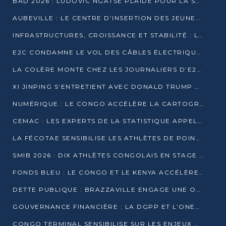
BAD 2026 : LUDOVIC NGATSÉ PLAIDE POUR LA SOUVERAINETÉ FINANCIÈRE AFRICAINE
AUBEVILLE : LE CENTRE D’INSERTION DES JEUNES PRÊT À OUVRIR SES PORTES
INFRASTRUCTURES, CROISSANCE ET STABILITÉ : LA GUINÉE AFFÛTE SES AMBITIONS
E2C CONDAMNE LE VOL DES CÂBLES ÉLECTRIQUES APRÈS UNE VIDÉO VIRALE
LA COLÈRE MONTE CHEZ LES JOURNALIERS D’E2C QUI DÉNONCENT 20 ANS DE PRÉCARITÉ
XI JINPING S’ENTRETIENT AVEC DONALD TRUMP À BEIJING
NUMÉRIQUE : LE CONGO ACCÉLÈRE LA CARTOGRAPHIE DE SES INFRASTRUCTURES DIGITALES
CEMAC : LES EXPERTS DE LA STATISTIQUE APPELLENT À RENFORCER LA SÉCURISATION DES DONNÉES
LA FÉCOTAE SENSIBILISE LES ATHLÈTES DE POINTE-NOIRE À L’HYGIÈNE ALIMENTA
SMIB 2026 : DIX ATHLÈTES CONGOLAIS EN STAGE AU KENYA
FONDS BLEU : LE CONGO ET LE KENYA ACCÉLÈRENT LA MOBILISATION DES FINANCEMENTS
DETTE PUBLIQUE : BRAZZAVILLE ENGAGE UNE OPÉRATION DE RACHAT DE 575 MILLIONS DE DOLLARS
GOUVERNANCE FINANCIÈRE : LA DGPP ET L’ONEC-C VERS UN PARTENARIAT POUR ASSAINIR LES ENTREPRISES PUBLIQUES
CONGO TERMINAL SENSIBILISE SUR LES ENJEUX DE LA SANTÉ MENTALE EN