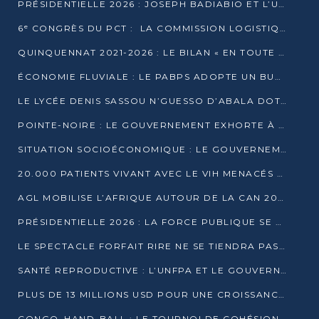
PRÉSIDENTIELLE 2026 : JOSEPH BADIABIO ET L’UDH-YUKI JOUENT LA PRUDENCE
6ᵉ CONGRÈS DU PCT : LA COMMISSION LOGISTIQUE ASSURE LA DISTRIBUTION DES KITS
QUINQUENNAT 2021-2026 : LE BILAN « EN TOUTE TRANSPARENCE » PRÉSENTÉ À LA PRESSE
ÉCONOMIE FLUVIALE : LE PABPS ADOPTE UN BUDGET 2026 DE PLUS DE 2,7 MILLIARDS FCFA
LE LYCÉE DENIS SASSOU N’GUESSO D’ABALA DOTÉ D’UNE SALLE MULTIMÉDIA
POINTE-NOIRE : LE GOUVERNEMENT EXHORTE À UN USAGE RESPONSABLE DU NOUVEAU MATÉRIEL MUNICIPAL
SITUATION SOCIOÉCONOMIQUE : LE GOUVERNEMENT INTERPELLÉ DEVANT LE SÉNAT
20.000 PATIENTS VIVANT AVEC LE VIH MENACÉS D’ARRÊT DE TRAITEMENT
AGL MOBILISE L’AFRIQUE AUTOUR DE LA CAN 2025
PRÉSIDENTIELLE 2026 : LA FORCE PUBLIQUE SE PRÉPARE À SÉCURISER LE SCRUTIN
LE SPECTACLE FORFAIT RIRE NE SE TIENDRA PAS LE 1ER JANVIER
SANTÉ REPRODUCTIVE : L’UNFPA ET LE GOUVERNEMENT AFFINENT LES PRIORITÉS DE 2026
PLUS DE 13 MILLIONS USD POUR UNE CROISSANCE VERTE ET SOUVERAINE
CONGO–HAND-BALL : LE TOURNOI DE COHÉSION ET DE FRATERNITÉ ALLUME SES LAMPIONS À BRAZZAVILLE