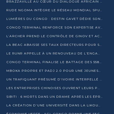
BRAZZAVILLE AU CŒUR DU DIALOGUE AFRICAIN SUR LES OBJECTIFS DE DÉVELOPPEMENT DURABLE
RUDE NGOMA INTÈGRE LE RÉSEAU MONDIAL SPUTNIK PRO APRÈS UNE FORMATION À MOSCOU
LUMIÈRES DU CONGO : DESTIN GAVET DÉDIE SON PRIX À L’UNITÉ NATIONALE ET À LA JEUNESSE
CONGO TERMINAL RENFORCE SON EXPERTISE AVEC NEUF NOUVEAUX FORMATEURS EN ENGINS PORTUAIRES
L’ARCHER PREND LE CONTRÔLE DE GINOV ET ACCÉLÈRE SON VIRAGE NUMÉRIQUE
LA BEAC ABAISSE SES TAUX DIRECTEURS POUR SOUTENIR LA CROISSANCE EN ZONE CEMAC
LE RUNR APPELLE À UN RENOUVEAU DE L’ENGAGEMENT MILITANT
CONGO TERMINAL FINALISE LE BATTAGE DES 558 PIEUX DU FUTUR QUAI DU MÔLE EST
MBOKA PROPRE ET PADJ 2.0 POUR UNE JEUNESSE PLUS AUTONOME
UN TRAFIQUANT PRÉSUMÉ D’IVOIRE INTERPELLÉ À DOLISIE
LES ENTREPRISES CHINOISES OUVRENT LEURS PORTES AUX JEUNES DIPLÔMÉS
SIBITI : 6 MORTS DANS UN DRAME APRÈS LES ÉPREUVES DU BEPC
LA CRÉATION D’UNE UNIVERSITÉ DANS LA LIKOUALA AU CŒUR D’UNE RÉFLEXION NATIONALE
ÉCONOMIE VERTE : AGL CONGO DONNE UNE SECONDE VIE À SES DÉCHETS INDUSTRIELS