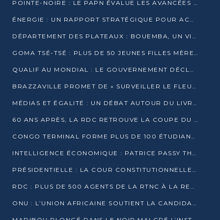
POINTE-NOIRE : LE PAPN ÉVALUE LES AVANCÉES DU MÔLE EST
ÉNERGIE : UN RAPPORT STRATÉGIQUE POUR ACCÉLÉRER LA TRANSITION AU CONGO
DÉPARTEMENT DES PLATEAUX : BOUEMBA, UN VIVIER ÉCONOMIQUE PRÊT À EXPLOSER
GOMA TSÉ-TSÉ : PLUS DE 50 JEUNES FILLES MÈRES SENSIBILISÉES À LA SANTÉ SEXUELLE
QUALIF AU MONDIAL : LE GOUVERNEMENT DÉCLARE LA JOURNÉE DU 1ER AVRIL 2026 CHÔMÉE ET PAYÉE
BRAZZAVILLE PROMET DE « SURVEILLER LE FLEUVE » APRÈS LA QUALIFICATION DE LA RDC AU MONDIAL
MÉDIAS ET ÉGALITÉ : UN DÉBAT AUTOUR DU LIVRE « CES FEMMES QUI REPRENNENT LE POUVOIR SUR LEUR VIE »
60 ANS APRÈS, LA RDC RETROUVE LA COUPE DU MONDE
CONGO TERMINAL FORME PLUS DE 100 ÉTUDIANTS AUX TECHNIQUES D’EMBAUCHE
INTELLIGENCE ÉCONOMIQUE : PATRICE PASSY THÉORISE UNE STRATÉGIE ADAPTÉE AUX CONTEXTES FRAGMENTÉS
PRÉSIDENTIELLE : LA COUR CONSTITUTIONNELLE CONFIRME LA VICTOIRE DE SASSOU NGUESSO AVEC 94,90 % DES SUFFRAGES
RDC : PLUS DE 500 AGENTS DE LA RTNC À LA RETRAITE, UNE PAGE SE TOURNE
ONU : L’UNION AFRICAINE SOUTIENT LA CANDIDATURE DE MACKY SALL
MADIBOU PLONGÉ DANS LE NOIR MALGRÉ L’INSTALLATION D’UN NOUVEAU TRANSFORMATEUR