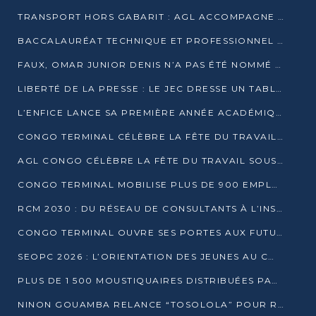
TRANSPORT HORS GABARIT : AGL ACCOMPAGNE LE DÉVELOPPEMENT DU SECTEUR BRASSICOLE AU CONGO
BACCALAURÉAT TECHNIQUE ET PROFESSIONNEL : 16 352 CANDIDATS LANCÉS DANS LES ÉPREUVES D’EPS
FAUX, OMAR JUNIOR DENIS N’A PAS ÉTÉ NOMMÉ AIDE DE CAMP ADJOINT DE DENIS SASSOU NGUESSO
LIBERTÉ DE LA PRESSE : LE JEC DRESSE UN TABLEAU PRÉOCCUPANT AU CONGO
L’ENFICE LANCE SA PREMIÈRE ANNÉE ACADÉMIQUE AVEC 100 FUTURS ENSEIGNANTS
CONGO TERMINAL CÉLÈBRE LA FÊTE DU TRAVAIL AVEC SES COLLABORATEURS À POINTE-NOIRE
AGL CONGO CÉLÈBRE LA FÊTE DU TRAVAIL SOUS LE SIGNE DE LA COHÉSION
CONGO TERMINAL MOBILISE PLUS DE 900 EMPLOYÉS AUTOUR DE LA SÉCURITÉ AU TRAVAIL
RCM 2030 : DU RÉSEAU DE CONSULTANTS À L’INSTRUMENT DE PUISSANCE EN AFRIQUE FRANCOPHONE
CONGO TERMINAL OUVRE SES PORTES AUX FUTURS INGÉNIEURS AU FORUM DES MÉTIERS D’UCAC-ICAM
SEOPC 2026 : L’ORIENTATION DES JEUNES AU CŒUR DE LA DEUXIÈME ÉDITION
PLUS DE 1 500 MOUSTIQUAIRES DISTRIBUÉES PAR AGL ET CONGO TERMINAL DANS LA LUTTE CONTRE LE PALUDISME
NINON GOUAMBA RELANCE “TOSOLOLA” POUR RENFORCER LE DIALOGUE AVEC LES CITOYENS