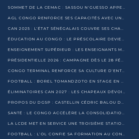
SOMMET DE LA CEMAC : SASSOU N’GUESSO APPELLE À LA VIGILANCE FACE AUX RISQUES ÉCONOMIQUES
AGL CONGO RENFORCE SES CAPACITÉS AVEC UNE GRUE DE 250 TONNES
CAN 2025 : L’ÉTAT SÉNÉGALAIS COUVRE SES CHAMPIONS D’AFRIQUE DE RÉCOMPENSES EXCEPTIONNELLES
ÉDUCATION AU CONGO : LE PRÉSCOLAIRE DEVIENT OBLIGATOIRE, LE BTS CONSACRÉ DIPLÔME D’ÉTAT
ENSEIGNEMENT SUPÉRIEUR : LES ENSEIGNANTS MAINTIENNENT LA GRÈVE ET EXIGENT UN ACCORD ÉCRIT AVEC L’ÉTAT
PRÉSIDENTIELLE 2026 : CAMPAGNE DÈS LE 28 FÉVRIER, SCRUTIN LES 12 ET 15 MARS
CONGO TERMINAL RENFORCE SA CULTURE D’ENTREPRISE AVEC LE PROGRAMME « WIN TOGETHER »
FOOTBALL : BOREL TOMANDZOTO EN STAGE EN ESPAGNE AVEC POLISSYA FC
ÉLIMINATOIRES CAN 2027 : LES CHAPEAUX DÉVOILÉS, LE CONGO FIXÉ SUR SON SORT
PROPOS DU DGSP : CASTELLIN CÉDRIC BALOU DÉNONCE DES PROPOS INTIMIDANTS
SANTÉ : LE CONGO ACCÉLÈRE LA CONSOLIDATION DE L’OFFRE DE SOINS
LA LCDE MET EN SERVICE UNE TROISIÈME STATION D’EAU POTABLE À MFILOU
FOOTBALL : L’OL CONFIE SA FORMATION AU CONGOLAIS CHRISTIAN BASSILA