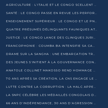
AGRICULTURE : L’ITALIE ET LE CONGO SCELLENT UN PARTENARIAT POUR UNE PRODUCTION LOCALE DURABLE
SANTÉ : LE CONGO PASSE EN REVUE LES PERFORMANCES DE SES HÔPITAUX À MI-PARCOURS
ENSEIGNEMENT SUPÉRIEUR : LE CONGO ET LE PNUD VEULENT RAPPROCHER LA FORMATION UNIVERSITAIRE DES BESOINS DU MARCHÉ DE L’EMPLOI
QUATRE PRÉSUMÉS DÉLINQUANTS FAUNIQUES ATTENDUS DEVANT LA JUSTICE POUR TRAFIC D’IVOIRE
JUSTICE : LE CONGO LANCE DES CLINIQUES JURIDIQUES POUR RAPPROCHER LE DROIT DES CITOYENS
FRANCOPHONIE : COUMBA BA INTENSIFIE SA CAMPAGNE POUR LA SUCCESSION À LA TÊTE DE L’OIF
DRAME SUR LA SANGHA : UNE EMBARCATION TRANSPORTANT DES FIDÈLES DE « NZAMBÉ YA L’HUILE » FAIT NAUFRAGE À OUESSO
DES JEUNES S’INITIENT À LA GOUVERNANCE CONTINENTALE À BRAZZAVILLE
ANATOLE COLLINET MAKOSSO REND HOMMAGE À JEAN-PAUL PIGASSE
70 ANS APRÈS SA CRÉATION, LA CNS ENGAGE LE VIRAGE DE LA DIGITALISATION
LUTTE CONTRE LA CORRUPTION : LA HALC APPELLE À PASSER DES DISCOURS AUX ACTES
LA SNPC CÉLÈBRE LES MÉDAILLÉS CONGOLAIS DES OLYMPIADES PANAFRICAINES DE MATHÉMATIQUES 2026
66 ANS D’INDÉPENDANCE, 30 ANS D’AGRESSION RWANDAISE : 4 PRÉSIDENCES, UN ÉCHEC COLLECTIF