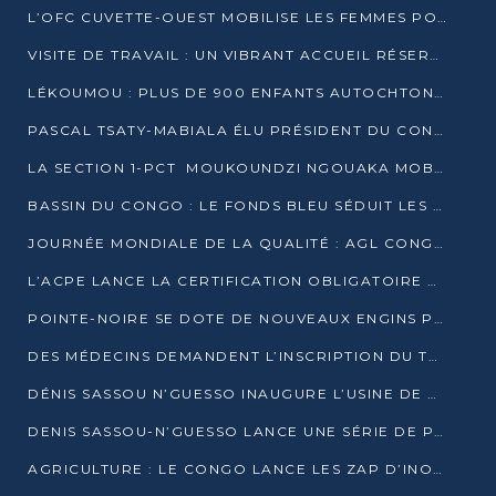
L’OFC CUVETTE-OUEST MOBILISE LES FEMMES POUR ACCUEILLIR LE PRÉSIDENT DE LA RÉPUBLIQUE
VISITE DE TRAVAIL : UN VIBRANT ACCUEIL RÉSERVÉ À DENIS SASSOU-N’GUESSO PAR L’ASSOCIATION « LES AMIS DE WOMO »
LÉKOUMOU : PLUS DE 900 ENFANTS AUTOCHTONES REÇOIVENT DES KITS SCOLAIRES GRÂCE À L’ESPACE OPOKO
PASCAL TSATY-MABIALA ÉLU PRÉSIDENT DU CONSEIL NATIONAL DE L’UPADS
LA SECTION 1-PCT MOUKOUNDZI NGOUAKA MOBILISE 100 000 FCFA POUR LE 6ᵉ CONGRÈS DU PARTI
BASSIN DU CONGO : LE FONDS BLEU SÉDUIT LES BAILLEURS À BELÉM
JOURNÉE MONDIALE DE LA QUALITÉ : AGL CONGO FORME ET SENSIBILISE LES JEUNES TALENTS
L’ACPE LANCE LA CERTIFICATION OBLIGATOIRE DES CONTRATS DE TRAVAIL DES TRANSPORTEURS
POINTE-NOIRE SE DOTE DE NOUVEAUX ENGINS POUR L’ASSAINISSEMENT ET L’ENTRETIEN ROUTIER
DES MÉDECINS DEMANDENT L’INSCRIPTION DU TRAITEMENT DU PIED-BOT DANS LES CURSUS UNIVERSITAIRES
DÉNIS SASSOU N’GUESSO INAUGURE L’USINE DE VALORISATION DU GAZ ASSOCIÉ
DENIS SASSOU-N’GUESSO LANCE UNE SÉRIE DE PROJETS DANS LE KOUILOU
AGRICULTURE : LE CONGO LANCE LES ZAP D’INONI ET YONO