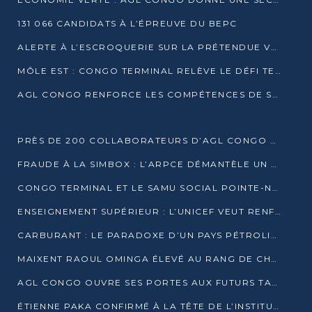
131 066 CANDIDATS À L’ÉPREUVE DU BEPC
ALERTE À L’ESCROQUERIE SUR LA PRÉTENDUE VENTE DE PARCELLES AFAT
MÔLE EST : CONGO TERMINAL RELÈVE LE DÉFI TECHNIQUE DES SABLES BITUMINEUX
AGL CONGO RENFORCE LES COMPÉTENCES DE SES ÉQUIPES AVEC LA CERTIFICATION CACES® R483
PRÈS DE 200 COLLABORATEURS D’AGL CONGO EN FORMATION JUSQU’EN JUILLET
FRAUDE À LA SIMBOX : L’ARPCE DÉMANTÈLE UN RÉSEAU UTILISANT DES CARTES SIM OUGANDAISES
CONGO TERMINAL ET LE SAMU SOCIAL POINTE-NOIRE RENOUVELLENT LEUR PARTENARIAT EN FAVEUR DES JEUNES VULNÉRABLES
ENSEIGNEMENT SUPÉRIEUR : L’UNICEF VEUT RENFORCER LA RECHERCHE SUR LES QUESTIONS DE L’ENFANCE
CARBURANT : LE PARADOXE D’UN PAYS PÉTROLIER CONFRONTÉ À DES PÉNURIES RÉCURRENTES
MAIXENT RAOUL OMINGA ÉLEVÉ AU RANG DE CHEVALIER DE L’ORDRE DE L’AMITIÉ ENTRE LA RUSSIE ET LE CONGO
AGL CONGO OUVRE SES PORTES AUX FUTURS TALENTS DE LA LOGISTIQUE
ÉTIENNE PAKA CONFIRMÉ À LA TÊTE DE L’INSTITUT GÉOGRAPHIQUE NATIONAL