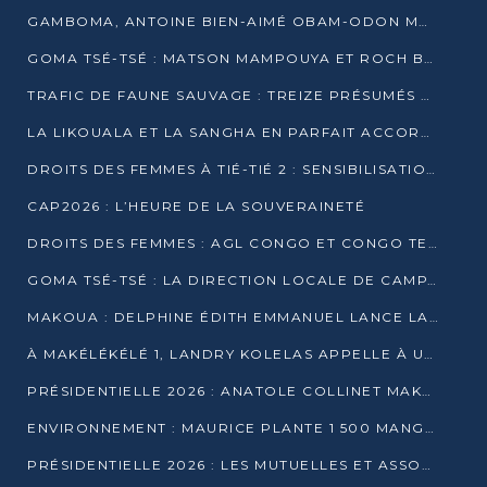
GAMBOMA, ANTOINE BIEN-AIMÉ OBAM-ODON MOBILISE LES 32 148 ÉLECTEURS EN FAVEUR DE DENIS SASSOU NGUESSO
GOMA TSÉ-TSÉ : MATSON MAMPOUYA ET ROCH BREDIN BISSALA NKOUNKOU EN CAMPAGNE DE PROXIMITÉ
TRAFIC DE FAUNE SAUVAGE : TREIZE PRÉSUMÉS TRAFIQUANTS INTERPELLÉS AU CONGO EN 2025
LA LIKOUALA ET LA SANGHA EN PARFAIT ACCORD AVEC LE PROJET DE SOCIÉTÉ DU CANDIDAT DENIS SASSOU-N’GUESSO
DROITS DES FEMMES À TIÉ-TIÉ 2 : SENSIBILISATION ET PÉDAGOGIE SUR LE DROIT DE VOTE
CAP2026 : L’HEURE DE LA SOUVERAINETÉ
DROITS DES FEMMES : AGL CONGO ET CONGO TERMINAL METTENT EN AVANT LE LEADERSHIP FÉMININ
GOMA TSÉ-TSÉ : LA DIRECTION LOCALE DE CAMPAGNE INTENSIFIE LA SENSIBILISATION DANS LES VILLAGES
MAKOUA : DELPHINE ÉDITH EMMANUEL LANCE LA CAMPAGNE POUR DENIS SASSOU-N’GUESSO
À MAKÉLÉKÉLÉ 1, LANDRY KOLELAS APPELLE À UNE MOBILISATION MASSIVE EN FAVEUR DE DENIS SASSOU-N’GUESSO
PRÉSIDENTIELLE 2026 : ANATOLE COLLINET MAKOSSO DÉFEND LE PROJET DE SOCIÉTÉ DE DENIS SASSOU NGUESSO
ENVIRONNEMENT : MAURICE PLANTE 1 500 MANGROVES POUR HONORER WANGARI MAATHAI
PRÉSIDENTIELLE 2026 : LES MUTUELLES ET ASSOCIATIONS S’IMPLIQUENT DANS LA CAMPAGNE ÉLECTORALE À TIÉ-TIÉ 2 (POINTE-NOIRE)