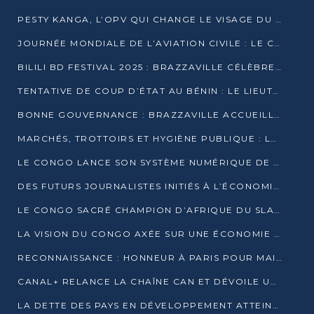
PESTY KANGA, L’OPV QUI CHANGE LE VISAGE DU REPORTAGE AU CONGO
JOURNÉE MONDIALE DE L’AVIATION CIVILE : LE CONGO MISE SUR L’INNOVATION ET LA SÉCURITÉ
BILILI BD FESTIVAL 2025 : BRAZZAVILLE CÉLÈBRE DIX ANS DE CRÉATION GRAPHIQUE AFRICAINE
TENTATIVE DE COUP D’ÉTAT AU BÉNIN : LE LIEUTENANT-COLONEL TIGRI S’AUTOPROCLAME CHEF D’UN COMITÉ MILITAIRE
BONNE GOUVERNANCE : BRAZZAVILLE ACCUEILLE LES PREMIÈRES JOURNÉES CONGOLAISES DE L’ÉVALUATION
MARCHÉS, TROTTOIRS ET HYGIÈNE PUBLIQUE : LE GOUVERNEMENT DURCIT LE TON
LE CONGO LANCE SON SYSTÈME NUMÉRIQUE DE VÉRIFICATION DU BOIS
DES FUTURS JOURNALISTES INITIÉS À L’ÉCONOMIE BLEUE DURABLE
LE CONGO SACRÉ CHAMPION D’AFRIQUE DU SLAM 2025
LA VISION DU CONGO AXÉE SUR UNE ÉCONOMIE BAS CARBONE AU RENDEZ-VOUS DE MONACO 2025
RECONNAISSANCE : HONNEUR À PARIS POUR MAIXENT RAOUL OMINGA
CANAL+ RELANCE LA CHAÎNE CAN ET DÉVOILE UNE OFFRE EXCEPTIONNELLE POUR DÉCEMBRE
LA DETTE DES PAYS EN DÉVELOPPEMENT ATTEINT UN SOMMET HISTORIQUE ENTRE 2022 ET 2024