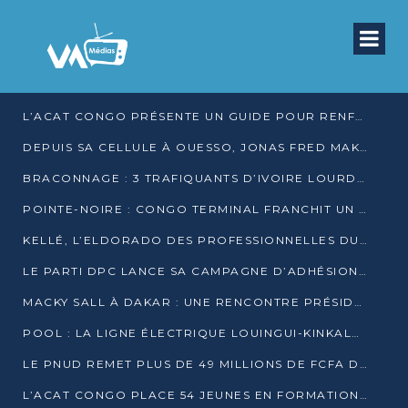
L’ACAT CONGO PRÉSENTE UN GUIDE POUR RENFORCER LES GARANTIES JUDICIAIRES EN GARDE À VUE
DEPUIS SA CELLULE À OUESSO, JONAS FRED MAKITA DÉNONCE CE QU’IL QUALIFIE DE DÉNI DE JUSTICE
BRACONNAGE : 3 TRAFIQUANTS D’IVOIRE LOURDEMENT CONDAMNÉS À DJAMBALA
POINTE-NOIRE : CONGO TERMINAL FRANCHIT UN CAP HISTORIQUE AVEC 99 MOUVEMENTS/HEURE
KELLÉ, L’ELDORADO DES PROFESSIONNELLES DU SEXE
LE PARTI DPC LANCE SA CAMPAGNE D’ADHÉSIONS ET VEUT STRUCTURER SA PRÉSENCE DANS LES 15 DÉPARTEMENTS
MACKY SALL À DAKAR : UNE RENCONTRE PRÉSIDENTIELLE QUI DIVISE L’OPINION SÉNÉGALAISE
POOL : LA LIGNE ÉLECTRIQUE LOUINGUI-KINKALA-BOKO MISE EN SERVICE
LE PNUD REMET PLUS DE 49 MILLIONS DE FCFA D’ÉQUIPEMENTS POUR ACCÉLÉRER LA NUMÉRISATION DU SYSTÈME DE SANTÉ
L’ACAT CONGO PLACE 54 JEUNES EN FORMATION PROFESSIONNELLE