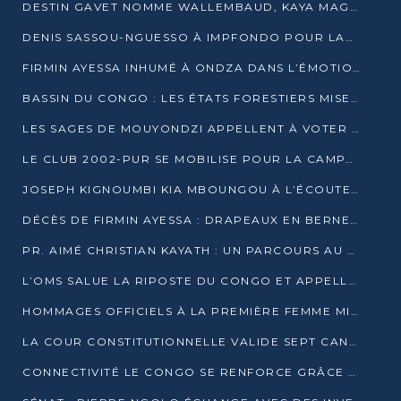
DESTIN GAVET NOMME WALLEMBAUD, KAYA MAGANE, BOUDZIKA ET MBOUSSA-ELLAH AUX COMMANDES DE SA CAMPAGNE
DENIS SASSOU-NGUESSO À IMPFONDO POUR LANCER LE CORRIDOR 13
FIRMIN AYESSA INHUMÉ À ONDZA DANS L’ÉMOTION ET LE RECUEILLEMENT
BASSIN DU CONGO : LES ÉTATS FORESTIERS MISENT SUR LES MARCHÉS CARBONE
LES SAGES DE MOUYONDZI APPELLENT À VOTER DENIS SASSOU-NGUESSO
LE CLUB 2002-PUR SE MOBILISE POUR LA CAMPAGNE
JOSEPH KIGNOUMBI KIA MBOUNGOU À L’ÉCOUTE DE TALANGAÏ
DÉCÈS DE FIRMIN AYESSA : DRAPEAUX EN BERNE LUNDI
PR. AIMÉ CHRISTIAN KAYATH : UN PARCOURS AU SERVICE DE LA RECHERCHE ET DE L’INNOVATION
L’OMS SALUE LA RIPOSTE DU CONGO ET APPELLE À DES RÉFORMES DURABLES
HOMMAGES OFFICIELS À LA PREMIÈRE FEMME MINISTRE DU CONGO
LA COUR CONSTITUTIONNELLE VALIDE SEPT CANDIDATURES POUR LA PRÉSIDENTIELLE
CONNECTIVITÉ LE CONGO SE RENFORCE GRÂCE AU CÂBLE 2AFRICA