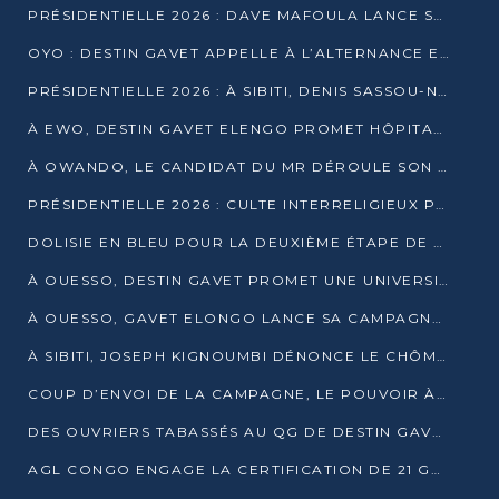
PRÉSIDENTIELLE 2026 : DAVE MAFOULA LANCE SA « VAGUE DU NOUVEAU DÉPART » À IMPFONDO
OYO : DESTIN GAVET APPELLE À L’ALTERNANCE ET À LA RESPONSABILITÉ DE LA JEUNESSE
PRÉSIDENTIELLE 2026 : À SIBITI, DENIS SASSOU-N’GUESSO PARIE SUR LES RESSOURCES DE LA LEKOUMOU
À EWO, DESTIN GAVET ELENGO PROMET HÔPITAL, CHEMIN DE FER ET AUDIT DES FINANCES PUBLIQUES
À OWANDO, LE CANDIDAT DU MR DÉROULE SON PROGRAMME DE “CHANGEMENT”
PRÉSIDENTIELLE 2026 : CULTE INTERRELIGIEUX POUR LA PAIX À OUENZÉ
DOLISIE EN BLEU POUR LA DEUXIÈME ÉTAPE DE CAMPAGNE DE DSN
À OUESSO, DESTIN GAVET PROMET UNE UNIVERSITÉ POUR LA SANGHA
À OUESSO, GAVET ELONGO LANCE SA CAMPAGNE SOUS LE SIGNE DU RENOUVEAU
À SIBITI, JOSEPH KIGNOUMBI DÉNONCE LE CHÔMAGE ET LES DÉFAILLANCES DE L’ÉTAT
COUP D’ENVOI DE LA CAMPAGNE, LE POUVOIR À POINTE-NOIRE, L’OPPOSITION À OUESSO ET SIBITI
DES OUVRIERS TABASSÉS AU QG DE DESTIN GAVET À 24 HEURES DE L’OUVERTURE DE LA CAMPAGNE
AGL CONGO ENGAGE LA CERTIFICATION DE 21 GRUTIERS AUX NORMES INTERNATIONALES