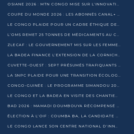
OSIANE 2026 : MTN CONGO MISE SUR L’INNOVATION POUR RELEVER LES DÉFIS AFRICAINS
COUPE DU MONDE 2026 : LES ABONNÉS CANAL+ AU CONGO DÉÇUS À QUELQUES JOURS DU COUP D’ENVOI
LE CONGO PLAIDE POUR UN CADRE ÉTHIQUE DE L’INTELLIGENCE ARTIFICIELLE À DAKAR
L’OMS REMET 25 TONNES DE MÉDICAMENTS AU CONGO POUR RENFORCER LA RIPOSTE AUX ÉPIDÉMIES
ZLECAF : LE GOUVERNEMENT MIS SUR LES FEMMES ENTREPRENEURES
LA BADEA FINANCE L’EXTENSION DE LA CORNICHE SUD DE BRAZZAVILLE
CUVETTE-OUEST : SEPT PRÉSUMÉS TRAFIQUANTS DE FAUNE INTERPELLÉS À EWO ET KELLÉ
LA SNPC PLAIDE POUR UNE TRANSITION ÉCOLOGIQUE PROGRESSIVE
CONGO-GUINÉE : LE PROGRAMME SIMANDOU 2040 AU CŒUR DES ÉCHANGES À LA BAD
LE CONGO ET LA BADEA EN VISITE DES CHANTIERS
BAD 2026 : MAMADI DOUMBOUYA RÉCOMPENSÉ PAR LE TROPHÉE BABACAR NDIAYE À BRAZZAVILLE
ÉLECTION À L’OIF : COUMBA BA, LA CANDIDATE DISCRÈTE QUI BOUSCULE LE JEU DIPLOMATIQUE
LE CONGO LANCE SON CENTRE NATIONAL D’INNOVATION