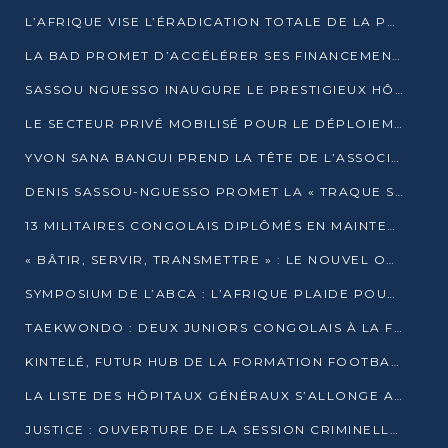
L’AFRIQUE VISE L’ÉRADICATION TOTALE DE LA POLIOMYÉLITE D’ICI 2026
LA BAD PROMET D’ACCÉLÉRER SES FINANCEMENTS AVEC LE MINISTÈRE DE L’ASSAINISSEMENT
SASSOU NGUESSO INAUGURE LE PRESTIGIEUX HÔTEL KEMPINSKI BRAZZAVILLE
LE SECTEUR PRIVÉ MOBILISÉ POUR LE DÉPLOIEMENT DE 19 MINI-CENTRALES SOLAIRES
YVON SANA BANGUI PREND LA TÊTE DE L’ASSOCIATION DES BANQUES CENTRALES AFRICAINES
DENIS SASSOU-NGUESSO PROMET LA « TRAQUE SANS RELÂCHE » DU GRAND BANDITISME
13 MILITAIRES CONGOLAIS DIPLÔMÉS EN MAINTENANCE INDUSTRIELLE APRÈS TROIS ANS DE FORMATION À L’UNIVERSITÉ MARIEN-NGOUABI
« BÂTIR, SERVIR, TRANSMETTRE » : LE NOUVEL OUVRAGE QUI INTERPELLE LES COLLECTIVITÉS
SYMPOSIUM DE L’ABCA : L’AFRIQUE PLAIDE POUR UN FINANCEMENT CLIMATIQUE ÉQUITABLE
TAEKWONDO : DEUX JUNIORS CONGOLAIS À LA FINALE D’OPEN SYRIES 2025 À ABIDJAN
KINTELÉ, FUTUR HUB DE LA FORMATION FOOTBALLISTIQUE AFRICAINE ?
LA LISTE DES HÔPITAUX GÉNÉRAUX S’ALLONGE AU CONGO
JUSTICE : OUVERTURE DE LA SESSION CRIMINELLE À BRAZZAVILLE AVEC 52 DOSSIERS AU RÔLE