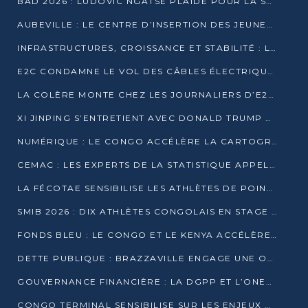
BAD 2026 : LUDOVIC NGATSÉ PLAIDE POUR LA SOUVERAINETÉ FINANCIÈRE AFRICAINE
AUBEVILLE : LE CENTRE D’INSERTION DES JEUNES PRÊT À OUVRIR SES PORTES
INFRASTRUCTURES, CROISSANCE ET STABILITÉ : LA GUINÉE AFFÛTE SES AMBITIONS
E2C CONDAMNE LE VOL DES CÂBLES ÉLECTRIQUES APRÈS UNE VIDÉO VIRALE
LA COLÈRE MONTE CHEZ LES JOURNALIERS D’E2C QUI DÉNONCENT 20 ANS DE PRÉCARITÉ
XI JINPING S’ENTRETIENT AVEC DONALD TRUMP À BEIJING
NUMÉRIQUE : LE CONGO ACCÉLÈRE LA CARTOGRAPHIE DE SES INFRASTRUCTURES DIGITALES
CEMAC : LES EXPERTS DE LA STATISTIQUE APPELLENT À RENFORCER LA SÉCURISATION DES DONNÉES
LA FÉCOTAE SENSIBILISE LES ATHLÈTES DE POINTE-NOIRE À L’HYGIÈNE ALIMENTA
SMIB 2026 : DIX ATHLÈTES CONGOLAIS EN STAGE AU KENYA
FONDS BLEU : LE CONGO ET LE KENYA ACCÉLÈRENT LA MOBILISATION DES FINANCEMENTS
DETTE PUBLIQUE : BRAZZAVILLE ENGAGE UNE OPÉRATION DE RACHAT DE 575 MILLIONS DE DOLLARS
GOUVERNANCE FINANCIÈRE : LA DGPP ET L’ONEC-C VERS UN PARTENARIAT POUR ASSAINIR LES ENTREPRISES PUBLIQUES
CONGO TERMINAL SENSIBILISE SUR LES ENJEUX DE LA SANTÉ MENTALE EN