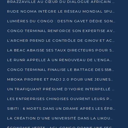
BRAZZAVILLE AU CŒUR DU DIALOGUE AFRICAIN SUR LES OBJECTIFS DE DÉVELOPPEMENT DURABLE
RUDE NGOMA INTÈGRE LE RÉSEAU MONDIAL SPUTNIK PRO APRÈS UNE FORMATION À MOSCOU
LUMIÈRES DU CONGO : DESTIN GAVET DÉDIE SON PRIX À L’UNITÉ NATIONALE ET À LA JEUNESSE
CONGO TERMINAL RENFORCE SON EXPERTISE AVEC NEUF NOUVEAUX FORMATEURS EN ENGINS PORTUAIRES
L’ARCHER PREND LE CONTRÔLE DE GINOV ET ACCÉLÈRE SON VIRAGE NUMÉRIQUE
LA BEAC ABAISSE SES TAUX DIRECTEURS POUR SOUTENIR LA CROISSANCE EN ZONE CEMAC
LE RUNR APPELLE À UN RENOUVEAU DE L’ENGAGEMENT MILITANT
CONGO TERMINAL FINALISE LE BATTAGE DES 558 PIEUX DU FUTUR QUAI DU MÔLE EST
MBOKA PROPRE ET PADJ 2.0 POUR UNE JEUNESSE PLUS AUTONOME
UN TRAFIQUANT PRÉSUMÉ D’IVOIRE INTERPELLÉ À DOLISIE
LES ENTREPRISES CHINOISES OUVRENT LEURS PORTES AUX JEUNES DIPLÔMÉS
SIBITI : 6 MORTS DANS UN DRAME APRÈS LES ÉPREUVES DU BEPC
LA CRÉATION D’UNE UNIVERSITÉ DANS LA LIKOUALA AU CŒUR D’UNE RÉFLEXION NATIONALE
ÉCONOMIE VERTE : AGL CONGO DONNE UNE SECONDE VIE À SES DÉCHETS INDUSTRIELS