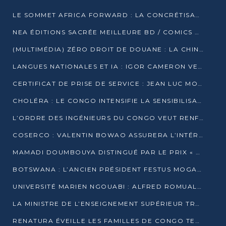
LE SOMMET AFRICA FORWARD : LA CONCRÉTISATION DE PARTENARIATS ÉQUILIBRÉS ET TOURNÉS VERS L’AVENIR ENTRE LE CONTINENT AFRICAIN ET LA FRANCE
NEA ÉDITIONS SACRÉE MEILLEURE BD / COMICS D’AFRIQUE AU KENYA
(MULTIMÉDIA) ZÉRO DROIT DE DOUANE : LA CHINE ET L’AFRIQUE VERS UNE PROXIMITÉ SANS PRÉCÉDENT (PAPIER GÉNÉRAL)
LANGUES NATIONALES ET IA : IGOR CAMERON VEUT ARRIMER LA STRATÉGIE IA À LA LOI SUR LA RECHERCHE
CERTIFICAT DE PRISE DE SERVICE : JEAN LUC MOUTHOU DÉMENT UNE « FAKE NEWS »
CHOLÉRA : LE CONGO INTENSIFIE LA SENSIBILISATION AU MARCHÉ DE TALANGAÏ
L’ORDRE DES INGÉNIEURS DU CONGO VEUT RENFORCER L’ÉTHIQUE ET LA CRÉDIBILITÉ DE LA PROFESSION
COSERCO : VALENTIN BOWAO ASSURERA L’INTÉRIM À LA TÊTE DU BUREAU EXÉCUTIF NATIONAL
MAMADI DOUMBOUYA DISTINGUÉ PAR LE PRIX « SUPER GRAND BÂTISSEUR BABACAR N’DIAYE »
BOTSWANA : L’ANCIEN PRÉSIDENT FESTUS MOGAE EST MORT À 86 ANS
UNIVERSITÉ MARIEN NGOUABI : ALFRED ROMUALD NGUYA POATY SOUTIENT UNE THÈSE SUR LE PARADOXE DE LA CROISSANCE EN ZONE CEMAC
LA MINISTRE DE L’ENSEIGNEMENT SUPÉRIEUR TRACE SA FEUILLE DE ROUTE
RENATURA ÉVEILLE LES FAMILLES DE CONGO TERMINAL À LA PROTECTION DE L’ENVIRONNEMENT