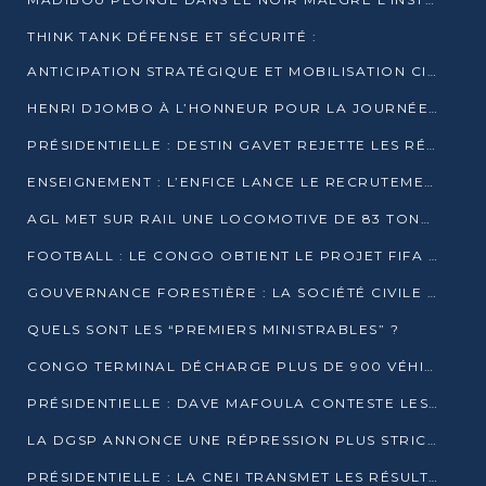
THINK TANK DÉFENSE ET SÉCURITÉ :
ANTICIPATION STRATÉGIQUE ET MOBILISATION CITOYENNE POUR NOTRE SOUVERAINETÉ NATIONALE
HENRI DJOMBO À L’HONNEUR POUR LA JOURNÉE MONDIALE DU THÉÂTRE
PRÉSIDENTIELLE : DESTIN GAVET REJETTE LES RÉSULTATS ET APPELLE À UN DIALOGUE NATIONAL
ENSEIGNEMENT : L’ENFICE LANCE LE RECRUTEMENT DE SA PREMIÈRE PROMOTION DE PROFESSEURS DES ÉCOLES
AGL MET SUR RAIL UNE LOCOMOTIVE DE 83 TONNES À POINTE-NOIRE
FOOTBALL : LE CONGO OBTIENT LE PROJET FIFA ARENA POUR SES 15 DÉPARTEMENTS
GOUVERNANCE FORESTIÈRE : LA SOCIÉTÉ CIVILE CONGOLAISE AFFICHE SES PRIORITÉS POUR 2026
QUELS SONT LES “PREMIERS MINISTRABLES” ?
CONGO TERMINAL DÉCHARGE PLUS DE 900 VÉHICULES EN QUELQUES HEURES
PRÉSIDENTIELLE : DAVE MAFOULA CONTESTE LES RÉSULTATS PROVISOIRES
LA DGSP ANNONCE UNE RÉPRESSION PLUS STRICTE CONTRE LES MOTO-TAXIS
PRÉSIDENTIELLE : LA CNEI TRANSMET LES RÉSULTATS PROVISOIRES À LA COUR CONSTITUTIONNELLE