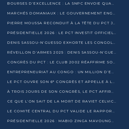
BOURSES D’EXCELLENCE : LA SNPC ENVOIE QUATRE NOUVEAUX TALENTS CONGOLAIS SE FORMER À BAKOU
MARCHÉS DOMANIAUX : LE GOUVERNEMENT ENGAGE LA STRUCTURATION DES TAXES D’ASSAINISSEMENT
PIERRE MOUSSA RECONDUIT À LA TÊTE DU PCT JUSQU’EN 2031
PRÉSIDENTIELLE 2026 : LE PCT INVESTIT OFFICIELLEMENT DENIS SASSOU NGUESSO
DENIS SASSOU-N’GUESSO EXHORTE LES CONGOLAIS À L’UNITÉ ET AU FAIR-PLAY DÉMOCRATIQUE EN 2026
RÉVEILLON D’ARMES 2025 : DENIS SASSOU-N’GUESSO GARANTIT DES ÉLECTIONS 2026 PAISIBLES ET SÉCURISÉES
CONGRÈS DU PCT : LE CLUB 2002 RÉAFFIRME SON SOUTIEN À DENIS SASSOU-N’GUESSO POUR 2026
ENTREPRENEURIAT AU CONGO : UN MILLION D’EUROS POUR FINANCER LES STARTUPS DÈS 2026
LE PCT OUVRE SON 6ᵉ CONGRÈS ET APPELLE À LA CANDIDATURE DE DENIS SASSOU NGUESSO
À TROIS JOURS DE SON CONGRÈS, LE PCT AFFIRME AVOIR ATTEINT TOUS SES OBJECTIFS
CE QUE L’ON SAIT DE LA MORT DE RAVIET CELVIC N’TSIANTSIE
LE COMITÉ CENTRAL DU PCT VALIDE LE RAPPORT DU CONGRÈS ET SOUTIENT DENIS SASSOU N’GUESSO
PRÉSIDENTIELLE 2026 : MABIO ZINGA MAVOUNGOU DÉCLARE SA CANDIDATURE ET CHARGE LE BILAN DU PCT