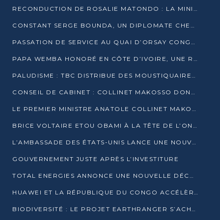
RECONDUCTION DE ROSALIE MATONDO : LA MINISTRE PROMET D’ACCÉLÉRER LE TRAITEMENT DES DOSSIERS ET DE RELEVER DE NOUVEAUX DÉFIS
CONSTANT SERGE BOUNDA, UN DIPLOMATE CHEVRONNÉ AUX COMMANDES DES AFFAIRES ÉTRANGÈRES
PASSATION DE SERVICE AU QUAI D’ORSAY CONGOLAIS : GAKOSSO PASSE LE FLAMBEAU À BOUNDA
PAPA WEMBA HONORÉ EN CÔTE D’IVOIRE, UNE RUE PORTE DÉSORMAIS SON NOM
PALUDISME : TBC DISTRIBUE DES MOUSTIQUAIRES DANS DEUX CSI DE BRAZZAVILLE
CONSEIL DE CABINET : COLLINET MAKOSSO DONNE SES DERNIÈRES ORIENTATIONS
LE PREMIER MINISTRE ANATOLE COLLINET MAKOSSO DÉMISSIONNE AVEC SON GOUVERNEMENT
BRICE VOLTAIRE ETOU OBAMI À LA TÊTE DE L’ONEC-C POUR TROIS ANS
L’AMBASSADE DES ÉTATS-UNIS LANCE UNE NOUVELLE COHORTE DU PROGRAMME ACCESS MICRO-SCHOLARSHIP
GOUVERNEMENT JUSTE APRÈS L’INVESTITURE
TOTAL ENERGIES ANNONCE UNE NOUVELLE DÉCOUVERTE D’HYDROCARBURES SUR LE PERMIS MOHO AU LARGE DU CONGO
HUAWEI ET LA RÉPUBLIQUE DU CONGO ACCÉLÈRENT LEUR PARTENARIAT
BIODIVERSITÉ : LE PROJET EARTHRANGER S’ACHÈVE, MAIS LES DÉFIS DEMEURENT