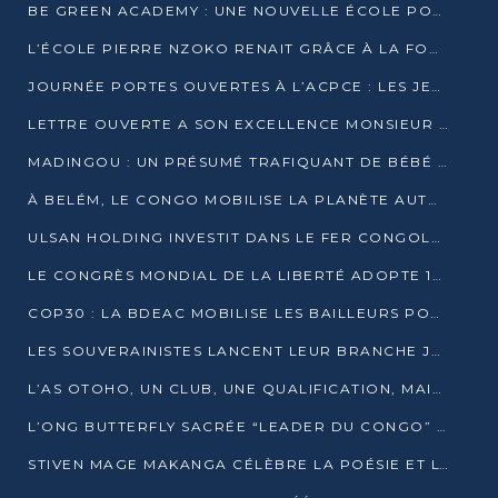
BE GREEN ACADEMY : UNE NOUVELLE ÉCOLE POUR LES MÉTIERS DE L’ÉCOLOGIE À POINTE-NOIRE
L’ÉCOLE PIERRE NZOKO RENAIT GRÂCE À LA FONDATION MUCODEC
JOURNÉE PORTES OUVERTES À L’ACPCE : LES JEUNES EN IMMERSION DANS L’ENTREPRISE
LETTRE OUVERTE A SON EXCELLENCE MONSIEUR DENIS SASSOU NGUESSO, PRESIDENT DE LAREPUBLIQUE DU CONGO
MADINGOU : UN PRÉSUMÉ TRAFIQUANT DE BÉBÉ CHIMPANZÉ FIXÉ SUR SON SORT LE 20 NOVEMBRE
À BELÉM, LE CONGO MOBILISE LA PLANÈTE AUTOUR DU FONDS BLEU POUR LE BASSIN DU CONGO
ULSAN HOLDING INVESTIT DANS LE FER CONGOLAIS
LE CONGRÈS MONDIAL DE LA LIBERTÉ ADOPTE 14 RÉSOLUTIONS HISTORIQUES
COP30 : LA BDEAC MOBILISE LES BAILLEURS POUR LE FONDS BLEU DU BASSIN DU CONGO
LES SOUVERAINISTES LANCENT LEUR BRANCHE JEUNE À BRAZZAVILLE
L’AS OTOHO, UN CLUB, UNE QUALIFICATION, MAIS ENCORE DES DOUTES
L’ONG BUTTERFLY SACRÉE “LEADER DU CONGO” AU PRIX D’EXCELLENCE 2025
STIVEN MAGE MAKANGA CÉLÈBRE LA POÉSIE ET L’HUMAIN AVEC SON RECUEIL “HECTARE”