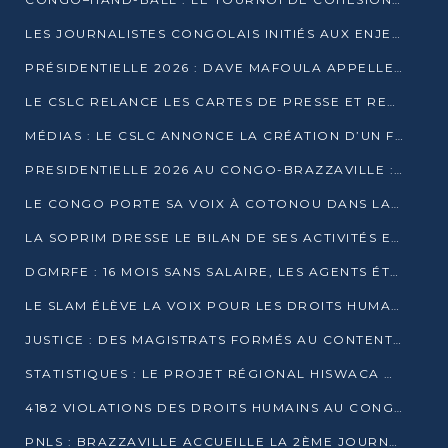
LES JOURNALISTES CONGOLAIS INITIÉS AUX ENJEUX DE L’ÉCONOMIE BLEUE
PRÉSIDENTIELLE 2026 : DAVE MAFOULA APPELLE LES CONGOLAIS À UN « NOUVEAU DÉPART »
LE CSLC RELANCE LES CARTES DE PRESSE ET RECONNAÎT OFFICIELLEMENT LES MÉDIAS EN LIGNE
MÉDIAS : LE CSLC ANNONCE LA CRÉATION D’UN FONDS D’APPUI À LA PRESSE
PRESIDENTIELLE 2026 AU CONGO-BRAZZAVILLE : UN CASTING ÉLARGI
LE CONGO PORTE SA VOIX À COTONOU DANS LA LUTTE CONTRE LA TUBERCULOSE
LA SOPRIM DRESSE LE BILAN DE SES ACTIVITÉS ET FIXE DE NOUVELLES PRIORITÉS
DGMRFE : 16 MOIS SANS SALAIRE, LES AGENTS ÉTOUFFENT DANS LE SILENCE
LE SLAM ÉLÈVE LA VOIX POUR LES DROITS HUMAINS À BRAZZAVILLE
JUSTICE : DES MAGISTRATS FORMÉS AU CONTENTIEUX DE LA PROPRIÉTÉ INTELLECTUELLE
STATISTIQUES : LE PROJET RÉGIONAL HISWACA OFFICIELLEMENT LANCÉ AU CONGO
4182 VIOLATIONS DES DROITS HUMAINS AU CONGO EN 2025 SELON LE CAD
PNLS : BRAZZAVILLE ACCUEILLE LA 2ÈME JOURNÉE SCIENTIFIQUE SUR LE VIH/SIDA