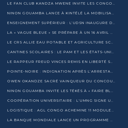
LE FAN CLUB KANDZA MWENE INVITE LES CONGOLAIS À UNE FORTE AFFLUENCE AU STADE DE KINTÉLÉ
NINON GOUAMBA LANCE À KINTÉLÉ LA MOBILISATION POUR L’INVESTITURE DR DSN
ENSEIGNEMENT SUPÉRIEUR : L’UDSN INAUGURE DES LABORATOIRES POUR BOOSTER LA FORMATION PRATIQUE
LA « VAGUE BLEUE » SE PRÉPARE À UN 16 AVRIL HISTORIQUE
LE CRS ALLIE EAU POTABLE ET AGRICULTURE SCOLAIRE AU CŒUR DE LA TRANSFORMATION DES ÉCOLES RURALES
CANTINES SCOLAIRES : LE PAM ET LES ÉTATS-UNIS AU CONTACT DES ÉCOLIERS DE KINKALA
LE RAPPEUR FREUD VINCES REMIS EN LIBERTÉ SOUS PRESSION MÉDIATIQUE
POINTE-NOIRE : INDIGNATION APRÈS L’ARRESTATION DU RAPPEUR FREUD VINCES
OWEN OKANDZE SACRÉ VAINQUEUR DU CONCOURS SLAM POUR LA VIE
NINON GOUAMBA INVITE LES TÉKÉS À « FAIRE BLOC » POUR PESER DANS LE DÉBAT NATIONAL
COOPÉRATION UNIVERSITAIRE : L’UMNG SIGNE UN ACCORD STRATÉGIQUE AVEC L’UNIVERSITÉ HAINAN EN CHINE
LOGISTIQUE : AGL CONGO ACHEMINE 11 MODULES GÉANTS JUSQU’À BRAZZAVILLE
LA BANQUE MONDIALE LANCE UN PROGRAMME DE 394 MILLIONS DE DOLLARS POUR LE BASSIN DU CONGO