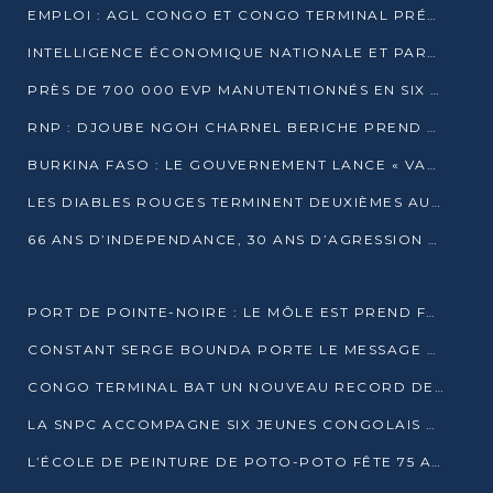
EMPLOI : AGL CONGO ET CONGO TERMINAL PRÉSÉLECTIONNENT PLUS DE 70 JEUNES À POINTE-NOIRE
INTELLIGENCE ÉCONOMIQUE NATIONALE ET PARTENARIATS INTERNATIONAUX : VERS UNE DOCTRINE SOUVERAINE DE SÉCURITÉ ÉCONOMIQUE
PRÈS DE 700 000 EVP MANUTENTIONNÉS EN SIX MOIS PAR CONGO TERMINAL
RNP : DJOUBE NGOH CHARNEL BERICHE PREND LES RÊNES DU PARTI
BURKINA FASO : LE GOUVERNEMENT LANCE « VACANCES UTILES 2026 » POUR FORMER LES ÉLÈVES À 15 MÉTIERS
LES DIABLES ROUGES TERMINENT DEUXIÈMES AU CHAMPIONNAT D’AFRIQUE ZONE 3
66 ANS D’INDEPENDANCE, 30 ANS D’AGRESSION RWAN DAISE : 4 PRESIDENCES, UN ECHEC COLLECTIF
PORT DE POINTE-NOIRE : LE MÔLE EST PREND FORME ET VISE LES GÉANTS DES MERS
CONSTANT SERGE BOUNDA PORTE LE MESSAGE DE COMPASSION DE DENIS SASSOU NGUESSO EN IRAN
CONGO TERMINAL BAT UN NOUVEAU RECORD DE PRODUCTIVITÉ AU PORT DE POINTE-NOIRE
LA SNPC ACCOMPAGNE SIX JEUNES CONGOLAIS AUX OLYMPIADES PANAFRICAINES DE MATHÉMATIQUES
L’ÉCOLE DE PEINTURE DE POTO-POTO FÊTE 75 ANS AU SERVICE DE L’ART CONGOLAIS