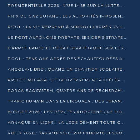
PRÉSIDENTIELLE 2026 : L’UE MISE SUR LA LUTTE CONTRE LA DÉSINFORMATION
PRIX DU GAZ BUTANE : LES AUTORITÉS IMPOSENT LE RESPECT DES PRIX RÉGLEMENTÉS
POOL : LA VIE REPREND À MINDOULI APRÈS UN INCIDENT ARMÉ SUR LA RN1
LE PORT AUTONOME PRÉPARE SES DÉFIS STRATÉGIQUES DE 2026
L’ARPCE LANCE LE DÉBAT STRATÉGIQUE SUR LES DONNÉES, L’IA ET LA FINANCE NUMÉRIQUE AU CONGO
POOL : TENSIONS APRÈS DES ÉCHAUFFOURÉES ARMÉES ENTRE DGSP ET EX-MILICIENS NINJA
ANGOLA-LIBRE : QUAND UN CHANTIER SCOLAIRE DEVIENT LE MIROIR D’UN CONGO EN MOUVEMENT
PROJET MOSALA : LE GOUVERNEMENT ACCÉLÈRE L’INSERTION DES JEUNES EN 2026
FORCA ECOSYSTEM, QUATRE ANS DE RECHERCHE DE TERRAIN AVANT UN LANCEMENT OFFICIEL EN 2026
TRAFIC HUMAIN DANS LA LIKOUALA : DES ENFANTS AUTOCHTONES RÉDUITS AU TRAVAIL FORCÉ
BUDGET 2026 : LES DÉPUTÉS ADOPTENT UNE LOI DES FINANCES DE PLUS DE 2500 MILLIARDS FCFA
ARNAQUE EN LIGNE : LA LCDE DÉMENT TOUTE CAMPAGNE DE RECRUTEMENT
VŒUX 2026 : SASSOU-NGUESSO EXHORTE LES FORCES VIVES À RENFORCER L’UNITÉ