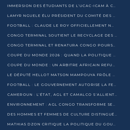
IMMERSION DES ÉTUDIANTS DE L’UCAC-ICAM À CONGO TERMINAL
LAMYR NGUELE ÉLU PRÉSIDENT DU COMITÉ DES MEMBRES D’HONNEUR DU PCT
FOOTBALL : CLAUDE LE ROY OFFICIELLEMENT NOMMÉ SÉLECTIONNEUR DU CONGO
CONGO TERMINAL SOUTIENT LE RECYCLAGE DES DÉCHETS PLASTIQUES À POINTE-NOIRE
CONGO TERMINAL ET RENATURA CONGO POURSUIVENT LEUR COMBAT POUR LA BIODIVERSITÉ
COUPE DU MONDE 2026 : QUAND LA POLITIQUE MENACE L’UNIVERSALITÉ DU FOOTBALL
COUPE DU MONDE : UN ARBITRE AFRICAIN REFUSÉ À L’ENTRÉE DES ÉTATS-UNIS
LE DÉPUTÉ HELLOT MATSON MAMPOUYA FRÔLE LA MORT LORS D’UNE EMBUSCADE DZNS LE POOL
FOOTBALL : LE GOUVERNEMENT AUTORISE LA FECOFOOT À OCCUPER LES COMPLEXES SPORTIFS
CAMEROUN : L’ÉTAT, AGL ET CAMALCO S’ALLIENT POUR UN MÉGA-PROJET FERROVIAIRE
ENVIRONNEMENT : AGL CONGO TRANSFORME SES DÉCHETS EN OUTILS DE FORMATION
DES HOMMES ET FEMMES DE CULTURE DISTINGUÉS POUR LEUR ENGAGEMENT PAR BANTOU CULTURE
MATHIAS DZON CRITIQUE LA POLITIQUE DU GOUVERNEMENT ET ALERTE SUR LA DETTE DU CONGO