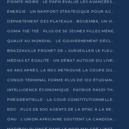
POINTE-NOIRE : LE PAPN ÉVALUE LES AVANCÉES DU MÔLE EST
ÉNERGIE : UN RAPPORT STRATÉGIQUE POUR ACCÉLÉRER LA TRANSITION AU CONGO
DÉPARTEMENT DES PLATEAUX : BOUEMBA, UN VIVIER ÉCONOMIQUE PRÊT À EXPLOSER
GOMA TSÉ-TSÉ : PLUS DE 50 JEUNES FILLES MÈRES SENSIBILISÉES À LA SANTÉ SEXUELLE
QUALIF AU MONDIAL : LE GOUVERNEMENT DÉCLARE LA JOURNÉE DU 1ER AVRIL 2026 CHÔMÉE ET PAYÉE
BRAZZAVILLE PROMET DE « SURVEILLER LE FLEUVE » APRÈS LA QUALIFICATION DE LA RDC AU MONDIAL
MÉDIAS ET ÉGALITÉ : UN DÉBAT AUTOUR DU LIVRE « CES FEMMES QUI REPRENNENT LE POUVOIR SUR LEUR VIE »
60 ANS APRÈS, LA RDC RETROUVE LA COUPE DU MONDE
CONGO TERMINAL FORME PLUS DE 100 ÉTUDIANTS AUX TECHNIQUES D’EMBAUCHE
INTELLIGENCE ÉCONOMIQUE : PATRICE PASSY THÉORISE UNE STRATÉGIE ADAPTÉE AUX CONTEXTES FRAGMENTÉS
PRÉSIDENTIELLE : LA COUR CONSTITUTIONNELLE CONFIRME LA VICTOIRE DE SASSOU NGUESSO AVEC 94,90 % DES SUFFRAGES
RDC : PLUS DE 500 AGENTS DE LA RTNC À LA RETRAITE, UNE PAGE SE TOURNE
ONU : L’UNION AFRICAINE SOUTIENT LA CANDIDATURE DE MACKY SALL
MADIBOU PLONGÉ DANS LE NOIR MALGRÉ L’INSTALLATION D’UN NOUVEAU TRANSFORMATEUR