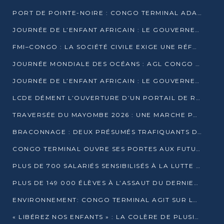
PORT DE POINTE-NOIRE : CONGO TERMINAL ADAPTE SON DRAGAGE AUX SABLES BITUMINEUX
JOURNÉE DE L’ENFANT AFRICAIN : LE GOUVERNEMENT RÉAFFIRME SON ENGAGEMENT POUR L’ACCÈS À L’EAU ET À L’ASSAINISSEMENT
FMI–CONGO : LA SOCIÉTÉ CIVILE EXIGE UNE RÉFORME DE LA FISCALITÉ PÉTROLIÈRE
JOURNÉE MONDIALE DES OCÉANS : AGL CONGO MOBILISE SES COLLABORATEURS POUR LA PRÉSERVATION DE LA BIODIVERSITÉ MARINE
JOURNÉE DE L’ENFANT AFRICAIN : LE GOUVERNEMENT MOBILISÉ POUR L’HYGIÈNE DANS LES ORPHELINATS
LCDE DÉMENT L’OUVERTURE D’UN PORTAIL DE RECRUTEMENT ET APPELLE À LA VIGILANCE
TRAVERSÉE DU MAYOMBE 2026 : UNE MARCHE POUR SENSIBILISER ET DÉPISTER AU DIABÈTE
BRACONNAGE : DEUX PRÉSUMÉS TRAFIQUANTS D’HIPPOPOTAME ÉCROUÉS À BRAZZAVILLE
CONGO TERMINAL OUVRE SES PORTES AUX FUTURS INGÉNIEURS DE L’UCAC-ICAM
PLUS DE 700 SALARIÉS SENSIBILISÉS À LA LUTTE CONTRE LA TUBERCULOSE À CONGO TERMINAL
PLUS DE 149 000 ÉLÈVES À L’ASSAUT DU DERNIER CEPE
ENVIRONNEMENT: CONGO TERMINAL AGIT SUR LE TERRAIN ET FORME LES PLUS JEUNES
« LIBÉREZ NOS ENFANTS » : LA COLÈRE DE PLUSIEURS MÈRES À BRAZZAVILLE CONTRE LA DGSP