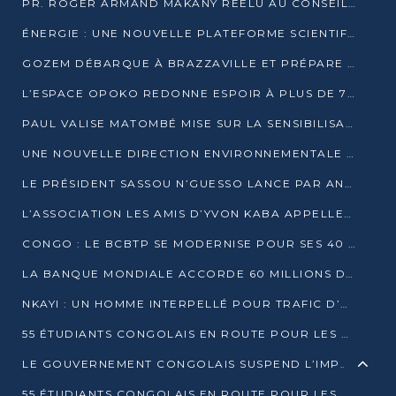
PR. ROGER ARMAND MAKANY RÉÉLU AU CONSEIL DE L’AUF
ÉNERGIE : UNE NOUVELLE PLATEFORME SCIENTIFIQUE POUR LA TRANSITION ÉNERGÉTIQUE EN AFRIQUE CENTRALE
GOZEM DÉBARQUE À BRAZZAVILLE ET PRÉPARE SON ARRIVÉE À POINTE-NOIRE
L’ESPACE OPOKO REDONNE ESPOIR À PLUS DE 775 ÉLÈVES AUTOCHTONES DANS LE NORD DU CONGO
PAUL VALISE MATOMBÉ MISE SUR LA SENSIBILISATION POUR ÉRAQUER LE GRAND BANDITISME
UNE NOUVELLE DIRECTION ENVIRONNEMENTALE POUR RENFORCER LA GESTION DES DONNÉES AU CONGO
LE PRÉSIDENT SASSOU N’GUESSO LANCE PAR ANTICIPATION LA 39ÈME JOURNÉE NATIONALE DE L’ARBRE
L’ASSOCIATION LES AMIS D’YVON KABA APPELLENT DENIS SASSOU N’GUESSO À SE PORTER CANDIDAT
CONGO : LE BCBTP SE MODERNISE POUR SES 40 ANS D’EXISTENCE
LA BANQUE MONDIALE ACCORDE 60 MILLIONS DE DOLLARS POUR LA RÉSILIENCE URBAINE AU CONGO
NKAYI : UN HOMME INTERPELLÉ POUR TRAFIC D’UN BÉBÉ CHIMPANZÉ
55 ÉTUDIANTS CONGOLAIS EN ROUTE POUR LES UNIVERSITÉS ALGÉRIENNES
LE GOUVERNEMENT CONGOLAIS SUSPEND L’IMPORTATION DES MACHETTES ET DES MOTOS
55 ÉTUDIANTS CONGOLAIS EN ROUTE POUR LES UNIVERSITÉS ALGÉRIENNES