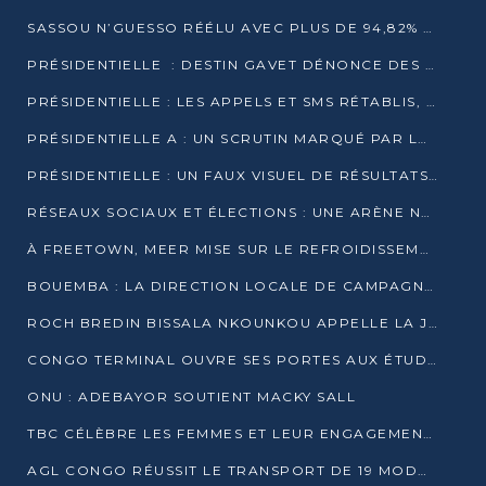
SASSOU N’GUESSO RÉÉLU AVEC PLUS DE 94,82% DES VOIX
PRÉSIDENTIELLE : DESTIN GAVET DÉNONCE DES IRRÉGULARITÉS ET REVENDIQUE LA VICTOIRE
PRÉSIDENTIELLE : LES APPELS ET SMS RÉTABLIS, INTERNET RESTE BLOQUÉ
PRÉSIDENTIELLE A : UN SCRUTIN MARQUÉ PAR LA COUPURE D’INTERNET ET UNE AFFLUENCE TIMIDE À BRAZZAVILLE
PRÉSIDENTIELLE : UN FAUX VISUEL DE RÉSULTATS CIRCULE
RÉSEAUX SOCIAUX ET ÉLECTIONS : UNE ARÈNE NUMÉRIQUE EN PLEINE MUTATION AU CONGO
À FREETOWN, MEER MISE SUR LE REFROIDISSEMENT PASSIF FACE À LA CHALEUR EXTRÊME
BOUEMBA : LA DIRECTION LOCALE DE CAMPAGNE DE DENIS SASSOU N’GUESSO MULTIPLIE LES ACTIVITÉS DE MOBILISATION
ROCH BREDIN BISSALA NKOUNKOU APPELLE LA JEUNESSE DE GOMA TSÉ-TSÉ À UN VOTE MASSIF POUR DENIS SASSOU NGUESSO
CONGO TERMINAL OUVRE SES PORTES AUX ÉTUDIANTS EN TRANSPORT ET LOGISTIQUE
ONU : ADEBAYOR SOUTIENT MACKY SALL
TBC CÉLÈBRE LES FEMMES ET LEUR ENGAGEMENT À L’OCCASION DU 8 MARS
AGL CONGO RÉUSSIT LE TRANSPORT DE 19 MODULES HORS GABARIT ENTRE POINTE-NOIRE ET BRAZZAVILLE