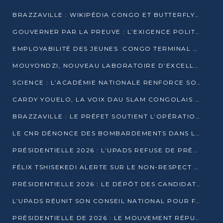
BRAZZAVILLE : WIKIPÉDIA CONGO ET BUTTERFLY SCELLENT UN PARTENARIAT POUR STRUCTURER LE BÉNÉVOLAT NUMÉRIQUE
GOUVERNER PAR LA PREUVE : L’EXIGENCE POLITIQUE DU XXIᵉ SIÈCLE
EMPLOYABILITÉ DES JEUNES :CONGO TERMINAL S’ALLIE À L’ESCIC POUR RAPPROCHER L’ÉCOLE DU TERRAIN
MOUYONDZI, NOUVEAU LABORATOIRE D’EXCELLENCE PÉDAGOGIQUE AVEC L’ENFICE
SCIENCE : L’ACADÉMIE NATIONALE RENFORCE SON ÉQUIPE ET TRACE SA FEUILLE DE ROUTE 2026
CARDY YOUELO, LA VOIX DAU SLAM CONGOLAIS QUI INTERPELLE LE MONDE
BRAZZAVILLE : LE PRÉFET SOUTIENT L’OPÉRATION « ZÉRO KULUNA » ET APPELLE À LA VIGILANCE CITOYENNE
LE CNR DÉNONCE DES BOMBARDEMENTS DANS LE POOL ET ACCUSE LE GOUVERNEMENT
PRÉSIDENTIELLE 2026 : L’UPADS REFUSE DE PRÉSENTER UN CANDIDAT ET DÉNONCE UN PROCESSUS NON CRÉDIBLE
FÉLIX TSHISEKEDI ALERTE SUR LE NON-RESPECT DES ENGAGEMENTS DE PAIX APRÈS SA RENCONTRE AVEC D. SASSOU-NGUESSO
PRÉSIDENTIELLE 2026 : LE DÉPÔT DES CANDIDATURES OUVERT DU 29 JANVIER AU 12 FÉVRIER
L’UPADS RÉUNIT SON CONSEIL NATIONAL POUR FIXER SA LIGNE POLITIQUE À DEUX MOIS DE LA PRÉSIDENTIELLE
PRÉSIDENTIELLE DE 2026 : LE MOUVEMENT RÉPUBLICAIN DÉNONCE UNE CONVOCATION ÉLECTORALE « OPAQUE ET PRÉCIPITÉE »