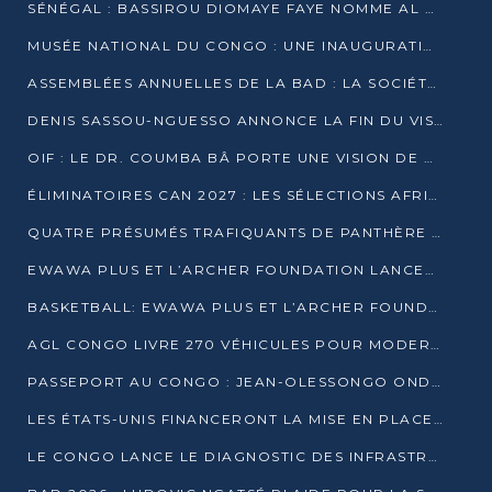
SÉNÉGAL : BASSIROU DIOMAYE FAYE NOMME AL AMINOU LÔ PREMIER MINISTRE
MUSÉE NATIONAL DU CONGO : UNE INAUGURATION PORTEUSE D’ESPOIR POUR LA CULTURE
ASSEMBLÉES ANNUELLES DE LA BAD : LA SOCIÉTÉ CIVILE CONGOLAISE À LA RECHERCHE DE PARTENAIRES POUR SES PROJETS
DENIS SASSOU-NGUESSO ANNONCE LA FIN DU VISA POUR LES AFRICAINS EN 2027
OIF : LE DR. COUMBA BÂ PORTE UNE VISION DE DIALOGUE, DE STABILITÉ ET DE RÉFORME À LA TÊTE
ÉLIMINATOIRES CAN 2027 : LES SÉLECTIONS AFRICAINES CONNAISSENT LEURS ADVERSAIRES
QUATRE PRÉSUMÉS TRAFIQUANTS DE PANTHÈRE ARRÊTÉS À EWO
EWAWA PLUS ET L’ARCHER FOUNDATION LANCENT UN CAMP DE BASKET POUR LES JEUNES À BRAZZAVILLE
BASKETBALL: EWAWA PLUS ET L’ARCHER FOUNDATION LANCENT UN CAMP POUR LES JEUNES
AGL CONGO LIVRE 270 VÉHICULES POUR MODERNISER LE TRANSPORT URBAIN
PASSEPORT AU CONGO : JEAN-OLESSONGO ONDAYE VEUT METTRE FIN AUX LENTEURS ADMINISTRATIVES
LES ÉTATS-UNIS FINANCERONT LA MISE EN PLACE DE JUSQU’À 50 CLINIQUES DE LUTTE CONTRE L’EBOLA
LE CONGO LANCE LE DIAGNOSTIC DES INFRASTRUCTURES SPORTIVES DU COMPLEXE DE KINTÉLÉ