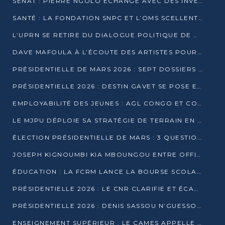
SÉNAT : PIERRE NGOLO ÉCHANGE AVEC DES INVESTISSEURS DU NUMÉRIQUE
SANTÉ : LA FONDATION SNPC ET L’OMS SCELLENT UN PARTENARIAT STRATÉGIQUE DE TROIS ANS
L’UPRN SE RETIRE DU DIALOGUE POLITIQUE DE DJAMBALA : TENSIONS DANS LE PRÉ-ÉLECTORAL CONGOLAIS
DAVE MAFOULA À L’ÉCOUTE DES ARTISTES POUR REDÉFINIR SA POLITIQUE CULTURELLE
PRÉSIDENTIELLE DE MARS 2026 : SEPT DOSSIERS DE CANDIDATURE ENREGISTRÉS À LA CLÔTURE DES DÉPÔTS
PRÉSIDENTIELLE 2026 : DESTIN GAVET SE POSE EN CANDIDAT DU « RAS-LE-BOL »
EMPLOYABILITÉ DES JEUNES : AGL CONGO ET CONGO TERMINAL S’ALLIENT À UCAC-ICAM
LE MJPU DÉPLOIE SA STRATÉGIE DE TERRAIN EN FAVEUR DE DSN
ÉLECTION PRÉSIDENTIELLE DE MARS : 3 QUESTIONS À UN EXPERT CONGOLAIS DE LA CYBERSÉCURITÉ
JOSEPH KIGNOUMBI KIA MBOUNGOU ENTRE OFFICIELLEMENT EN COURSE POUR LA PRÉSIDENTIELLE
ÉDUCATION : LA FCRM LANCE LA BOURSE SCOLAIRE FRANCINE-NTOUMI POUR PROMOUVOIR LES FILIÈRES SCIENTIFIQUES
PRÉSIDENTIELLE 2026 : LE CNR CLARIFIE ET ÉCARTE LA CANDIDATURE DU PASTEUR NTUMI
PRÉSIDENTIELLE 2026 : DENIS SASSOU N’GUESSO ANNONCE OFFICIELLEMENT SA CANDIDATURE
ENSEIGNEMENT SUPÉRIEUR : LE CAMES APPELLE À UNE UNIVERSITÉ AFRICAINE AXÉE SUR L’EMPLOYABILITÉ