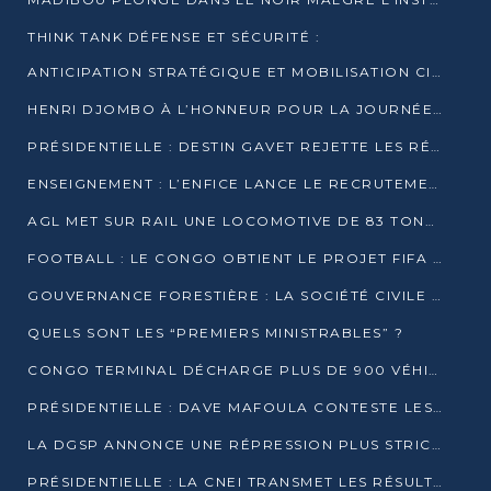
THINK TANK DÉFENSE ET SÉCURITÉ :
ANTICIPATION STRATÉGIQUE ET MOBILISATION CITOYENNE POUR NOTRE SOUVERAINETÉ NATIONALE
HENRI DJOMBO À L’HONNEUR POUR LA JOURNÉE MONDIALE DU THÉÂTRE
PRÉSIDENTIELLE : DESTIN GAVET REJETTE LES RÉSULTATS ET APPELLE À UN DIALOGUE NATIONAL
ENSEIGNEMENT : L’ENFICE LANCE LE RECRUTEMENT DE SA PREMIÈRE PROMOTION DE PROFESSEURS DES ÉCOLES
AGL MET SUR RAIL UNE LOCOMOTIVE DE 83 TONNES À POINTE-NOIRE
FOOTBALL : LE CONGO OBTIENT LE PROJET FIFA ARENA POUR SES 15 DÉPARTEMENTS
GOUVERNANCE FORESTIÈRE : LA SOCIÉTÉ CIVILE CONGOLAISE AFFICHE SES PRIORITÉS POUR 2026
QUELS SONT LES “PREMIERS MINISTRABLES” ?
CONGO TERMINAL DÉCHARGE PLUS DE 900 VÉHICULES EN QUELQUES HEURES
PRÉSIDENTIELLE : DAVE MAFOULA CONTESTE LES RÉSULTATS PROVISOIRES
LA DGSP ANNONCE UNE RÉPRESSION PLUS STRICTE CONTRE LES MOTO-TAXIS
PRÉSIDENTIELLE : LA CNEI TRANSMET LES RÉSULTATS PROVISOIRES À LA COUR CONSTITUTIONNELLE