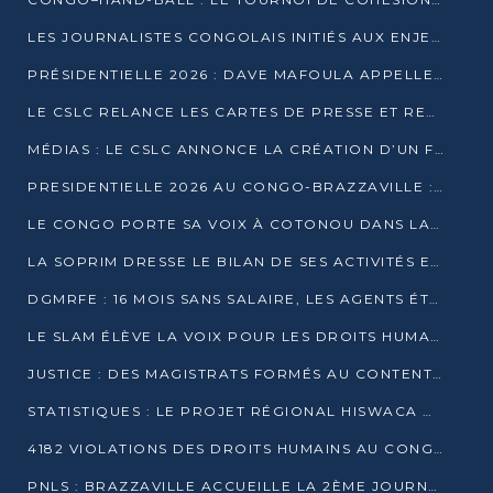
LES JOURNALISTES CONGOLAIS INITIÉS AUX ENJEUX DE L’ÉCONOMIE BLEUE
PRÉSIDENTIELLE 2026 : DAVE MAFOULA APPELLE LES CONGOLAIS À UN « NOUVEAU DÉPART »
LE CSLC RELANCE LES CARTES DE PRESSE ET RECONNAÎT OFFICIELLEMENT LES MÉDIAS EN LIGNE
MÉDIAS : LE CSLC ANNONCE LA CRÉATION D’UN FONDS D’APPUI À LA PRESSE
PRESIDENTIELLE 2026 AU CONGO-BRAZZAVILLE : UN CASTING ÉLARGI
LE CONGO PORTE SA VOIX À COTONOU DANS LA LUTTE CONTRE LA TUBERCULOSE
LA SOPRIM DRESSE LE BILAN DE SES ACTIVITÉS ET FIXE DE NOUVELLES PRIORITÉS
DGMRFE : 16 MOIS SANS SALAIRE, LES AGENTS ÉTOUFFENT DANS LE SILENCE
LE SLAM ÉLÈVE LA VOIX POUR LES DROITS HUMAINS À BRAZZAVILLE
JUSTICE : DES MAGISTRATS FORMÉS AU CONTENTIEUX DE LA PROPRIÉTÉ INTELLECTUELLE
STATISTIQUES : LE PROJET RÉGIONAL HISWACA OFFICIELLEMENT LANCÉ AU CONGO
4182 VIOLATIONS DES DROITS HUMAINS AU CONGO EN 2025 SELON LE CAD
PNLS : BRAZZAVILLE ACCUEILLE LA 2ÈME JOURNÉE SCIENTIFIQUE SUR LE VIH/SIDA