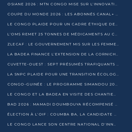
OSIANE 2026 : MTN CONGO MISE SUR L’INNOVATION POUR RELEVER LES DÉFIS AFRICAINS
COUPE DU MONDE 2026 : LES ABONNÉS CANAL+ AU CONGO DÉÇUS À QUELQUES JOURS DU COUP D’ENVOI
LE CONGO PLAIDE POUR UN CADRE ÉTHIQUE DE L’INTELLIGENCE ARTIFICIELLE À DAKAR
L’OMS REMET 25 TONNES DE MÉDICAMENTS AU CONGO POUR RENFORCER LA RIPOSTE AUX ÉPIDÉMIES
ZLECAF : LE GOUVERNEMENT MIS SUR LES FEMMES ENTREPRENEURES
LA BADEA FINANCE L’EXTENSION DE LA CORNICHE SUD DE BRAZZAVILLE
CUVETTE-OUEST : SEPT PRÉSUMÉS TRAFIQUANTS DE FAUNE INTERPELLÉS À EWO ET KELLÉ
LA SNPC PLAIDE POUR UNE TRANSITION ÉCOLOGIQUE PROGRESSIVE
CONGO-GUINÉE : LE PROGRAMME SIMANDOU 2040 AU CŒUR DES ÉCHANGES À LA BAD
LE CONGO ET LA BADEA EN VISITE DES CHANTIERS
BAD 2026 : MAMADI DOUMBOUYA RÉCOMPENSÉ PAR LE TROPHÉE BABACAR NDIAYE À BRAZZAVILLE
ÉLECTION À L’OIF : COUMBA BA, LA CANDIDATE DISCRÈTE QUI BOUSCULE LE JEU DIPLOMATIQUE
LE CONGO LANCE SON CENTRE NATIONAL D’INNOVATION