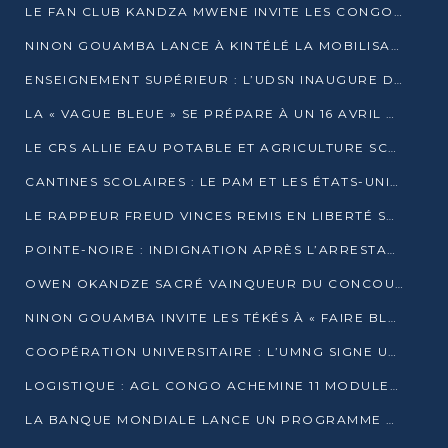
LE FAN CLUB KANDZA MWENE INVITE LES CONGOLAIS À UNE FORTE AFFLUENCE AU STADE DE KINTÉLÉ
NINON GOUAMBA LANCE À KINTÉLÉ LA MOBILISATION POUR L’INVESTITURE DR DSN
ENSEIGNEMENT SUPÉRIEUR : L’UDSN INAUGURE DES LABORATOIRES POUR BOOSTER LA FORMATION PRATIQUE
LA « VAGUE BLEUE » SE PRÉPARE À UN 16 AVRIL HISTORIQUE
LE CRS ALLIE EAU POTABLE ET AGRICULTURE SCOLAIRE AU CŒUR DE LA TRANSFORMATION DES ÉCOLES RURALES
CANTINES SCOLAIRES : LE PAM ET LES ÉTATS-UNIS AU CONTACT DES ÉCOLIERS DE KINKALA
LE RAPPEUR FREUD VINCES REMIS EN LIBERTÉ SOUS PRESSION MÉDIATIQUE
POINTE-NOIRE : INDIGNATION APRÈS L’ARRESTATION DU RAPPEUR FREUD VINCES
OWEN OKANDZE SACRÉ VAINQUEUR DU CONCOURS SLAM POUR LA VIE
NINON GOUAMBA INVITE LES TÉKÉS À « FAIRE BLOC » POUR PESER DANS LE DÉBAT NATIONAL
COOPÉRATION UNIVERSITAIRE : L’UMNG SIGNE UN ACCORD STRATÉGIQUE AVEC L’UNIVERSITÉ HAINAN EN CHINE
LOGISTIQUE : AGL CONGO ACHEMINE 11 MODULES GÉANTS JUSQU’À BRAZZAVILLE
LA BANQUE MONDIALE LANCE UN PROGRAMME DE 394 MILLIONS DE DOLLARS POUR LE BASSIN DU CONGO