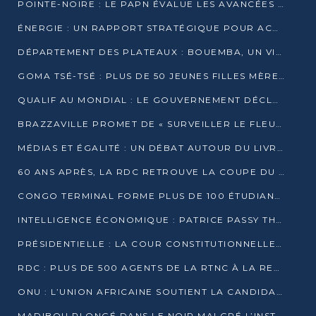
POINTE-NOIRE : LE PAPN ÉVALUE LES AVANCÉES DU MÔLE EST
ÉNERGIE : UN RAPPORT STRATÉGIQUE POUR ACCÉLÉRER LA TRANSITION AU CONGO
DÉPARTEMENT DES PLATEAUX : BOUEMBA, UN VIVIER ÉCONOMIQUE PRÊT À EXPLOSER
GOMA TSÉ-TSÉ : PLUS DE 50 JEUNES FILLES MÈRES SENSIBILISÉES À LA SANTÉ SEXUELLE
QUALIF AU MONDIAL : LE GOUVERNEMENT DÉCLARE LA JOURNÉE DU 1ER AVRIL 2026 CHÔMÉE ET PAYÉE
BRAZZAVILLE PROMET DE « SURVEILLER LE FLEUVE » APRÈS LA QUALIFICATION DE LA RDC AU MONDIAL
MÉDIAS ET ÉGALITÉ : UN DÉBAT AUTOUR DU LIVRE « CES FEMMES QUI REPRENNENT LE POUVOIR SUR LEUR VIE »
60 ANS APRÈS, LA RDC RETROUVE LA COUPE DU MONDE
CONGO TERMINAL FORME PLUS DE 100 ÉTUDIANTS AUX TECHNIQUES D’EMBAUCHE
INTELLIGENCE ÉCONOMIQUE : PATRICE PASSY THÉORISE UNE STRATÉGIE ADAPTÉE AUX CONTEXTES FRAGMENTÉS
PRÉSIDENTIELLE : LA COUR CONSTITUTIONNELLE CONFIRME LA VICTOIRE DE SASSOU NGUESSO AVEC 94,90 % DES SUFFRAGES
RDC : PLUS DE 500 AGENTS DE LA RTNC À LA RETRAITE, UNE PAGE SE TOURNE
ONU : L’UNION AFRICAINE SOUTIENT LA CANDIDATURE DE MACKY SALL
MADIBOU PLONGÉ DANS LE NOIR MALGRÉ L’INSTALLATION D’UN NOUVEAU TRANSFORMATEUR