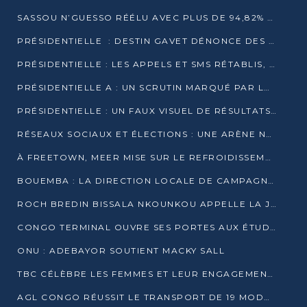
SASSOU N’GUESSO RÉÉLU AVEC PLUS DE 94,82% DES VOIX
PRÉSIDENTIELLE : DESTIN GAVET DÉNONCE DES IRRÉGULARITÉS ET REVENDIQUE LA VICTOIRE
PRÉSIDENTIELLE : LES APPELS ET SMS RÉTABLIS, INTERNET RESTE BLOQUÉ
PRÉSIDENTIELLE A : UN SCRUTIN MARQUÉ PAR LA COUPURE D’INTERNET ET UNE AFFLUENCE TIMIDE À BRAZZAVILLE
PRÉSIDENTIELLE : UN FAUX VISUEL DE RÉSULTATS CIRCULE
RÉSEAUX SOCIAUX ET ÉLECTIONS : UNE ARÈNE NUMÉRIQUE EN PLEINE MUTATION AU CONGO
À FREETOWN, MEER MISE SUR LE REFROIDISSEMENT PASSIF FACE À LA CHALEUR EXTRÊME
BOUEMBA : LA DIRECTION LOCALE DE CAMPAGNE DE DENIS SASSOU N’GUESSO MULTIPLIE LES ACTIVITÉS DE MOBILISATION
ROCH BREDIN BISSALA NKOUNKOU APPELLE LA JEUNESSE DE GOMA TSÉ-TSÉ À UN VOTE MASSIF POUR DENIS SASSOU NGUESSO
CONGO TERMINAL OUVRE SES PORTES AUX ÉTUDIANTS EN TRANSPORT ET LOGISTIQUE
ONU : ADEBAYOR SOUTIENT MACKY SALL
TBC CÉLÈBRE LES FEMMES ET LEUR ENGAGEMENT À L’OCCASION DU 8 MARS
AGL CONGO RÉUSSIT LE TRANSPORT DE 19 MODULES HORS GABARIT ENTRE POINTE-NOIRE ET BRAZZAVILLE