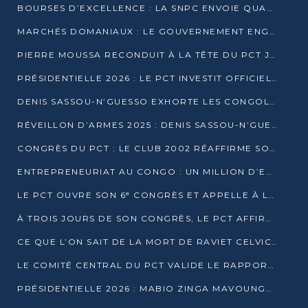
BOURSES D’EXCELLENCE : LA SNPC ENVOIE QUATRE NOUVEAUX TALENTS CONGOLAIS SE FORMER À BAKOU
MARCHÉS DOMANIAUX : LE GOUVERNEMENT ENGAGE LA STRUCTURATION DES TAXES D’ASSAINISSEMENT
PIERRE MOUSSA RECONDUIT À LA TÊTE DU PCT JUSQU’EN 2031
PRÉSIDENTIELLE 2026 : LE PCT INVESTIT OFFICIELLEMENT DENIS SASSOU NGUESSO
DENIS SASSOU-N’GUESSO EXHORTE LES CONGOLAIS À L’UNITÉ ET AU FAIR-PLAY DÉMOCRATIQUE EN 2026
RÉVEILLON D’ARMES 2025 : DENIS SASSOU-N’GUESSO GARANTIT DES ÉLECTIONS 2026 PAISIBLES ET SÉCURISÉES
CONGRÈS DU PCT : LE CLUB 2002 RÉAFFIRME SON SOUTIEN À DENIS SASSOU-N’GUESSO POUR 2026
ENTREPRENEURIAT AU CONGO : UN MILLION D’EUROS POUR FINANCER LES STARTUPS DÈS 2026
LE PCT OUVRE SON 6ᵉ CONGRÈS ET APPELLE À LA CANDIDATURE DE DENIS SASSOU NGUESSO
À TROIS JOURS DE SON CONGRÈS, LE PCT AFFIRME AVOIR ATTEINT TOUS SES OBJECTIFS
CE QUE L’ON SAIT DE LA MORT DE RAVIET CELVIC N’TSIANTSIE
LE COMITÉ CENTRAL DU PCT VALIDE LE RAPPORT DU CONGRÈS ET SOUTIENT DENIS SASSOU N’GUESSO
PRÉSIDENTIELLE 2026 : MABIO ZINGA MAVOUNGOU DÉCLARE SA CANDIDATURE ET CHARGE LE BILAN DU PCT