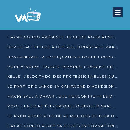
L’ACAT CONGO PRÉSENTE UN GUIDE POUR RENFORCER LES GARANTIES JUDICIAIRES EN GARDE À VUE
DEPUIS SA CELLULE À OUESSO, JONAS FRED MAKITA DÉNONCE CE QU’IL QUALIFIE DE DÉNI DE JUSTICE
BRACONNAGE : 3 TRAFIQUANTS D’IVOIRE LOURDEMENT CONDAMNÉS À DJAMBALA
POINTE-NOIRE : CONGO TERMINAL FRANCHIT UN CAP HISTORIQUE AVEC 99 MOUVEMENTS/HEURE
KELLÉ, L’ELDORADO DES PROFESSIONNELLES DU SEXE
LE PARTI DPC LANCE SA CAMPAGNE D’ADHÉSIONS ET VEUT STRUCTURER SA PRÉSENCE DANS LES 15 DÉPARTEMENTS
MACKY SALL À DAKAR : UNE RENCONTRE PRÉSIDENTIELLE QUI DIVISE L’OPINION SÉNÉGALAISE
POOL : LA LIGNE ÉLECTRIQUE LOUINGUI-KINKALA-BOKO MISE EN SERVICE
LE PNUD REMET PLUS DE 49 MILLIONS DE FCFA D’ÉQUIPEMENTS POUR ACCÉLÉRER LA NUMÉRISATION DU SYSTÈME DE SANTÉ
L’ACAT CONGO PLACE 54 JEUNES EN FORMATION PROFESSIONNELLE