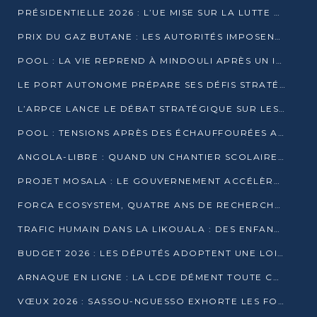
PRÉSIDENTIELLE 2026 : L’UE MISE SUR LA LUTTE CONTRE LA DÉSINFORMATION
PRIX DU GAZ BUTANE : LES AUTORITÉS IMPOSENT LE RESPECT DES PRIX RÉGLEMENTÉS
POOL : LA VIE REPREND À MINDOULI APRÈS UN INCIDENT ARMÉ SUR LA RN1
LE PORT AUTONOME PRÉPARE SES DÉFIS STRATÉGIQUES DE 2026
L’ARPCE LANCE LE DÉBAT STRATÉGIQUE SUR LES DONNÉES, L’IA ET LA FINANCE NUMÉRIQUE AU CONGO
POOL : TENSIONS APRÈS DES ÉCHAUFFOURÉES ARMÉES ENTRE DGSP ET EX-MILICIENS NINJA
ANGOLA-LIBRE : QUAND UN CHANTIER SCOLAIRE DEVIENT LE MIROIR D’UN CONGO EN MOUVEMENT
PROJET MOSALA : LE GOUVERNEMENT ACCÉLÈRE L’INSERTION DES JEUNES EN 2026
FORCA ECOSYSTEM, QUATRE ANS DE RECHERCHE DE TERRAIN AVANT UN LANCEMENT OFFICIEL EN 2026
TRAFIC HUMAIN DANS LA LIKOUALA : DES ENFANTS AUTOCHTONES RÉDUITS AU TRAVAIL FORCÉ
BUDGET 2026 : LES DÉPUTÉS ADOPTENT UNE LOI DES FINANCES DE PLUS DE 2500 MILLIARDS FCFA
ARNAQUE EN LIGNE : LA LCDE DÉMENT TOUTE CAMPAGNE DE RECRUTEMENT
VŒUX 2026 : SASSOU-NGUESSO EXHORTE LES FORCES VIVES À RENFORCER L’UNITÉ