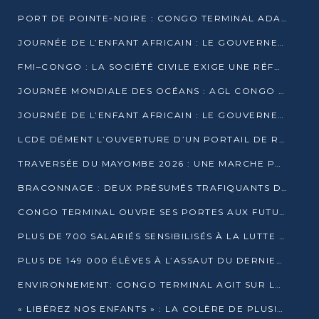
PORT DE POINTE-NOIRE : CONGO TERMINAL ADAPTE SON DRAGAGE AUX SABLES BITUMINEUX
JOURNÉE DE L’ENFANT AFRICAIN : LE GOUVERNEMENT RÉAFFIRME SON ENGAGEMENT POUR L’ACCÈS À L’EAU ET À L’ASSAINISSEMENT
FMI–CONGO : LA SOCIÉTÉ CIVILE EXIGE UNE RÉFORME DE LA FISCALITÉ PÉTROLIÈRE
JOURNÉE MONDIALE DES OCÉANS : AGL CONGO MOBILISE SES COLLABORATEURS POUR LA PRÉSERVATION DE LA BIODIVERSITÉ MARINE
JOURNÉE DE L’ENFANT AFRICAIN : LE GOUVERNEMENT MOBILISÉ POUR L’HYGIÈNE DANS LES ORPHELINATS
LCDE DÉMENT L’OUVERTURE D’UN PORTAIL DE RECRUTEMENT ET APPELLE À LA VIGILANCE
TRAVERSÉE DU MAYOMBE 2026 : UNE MARCHE POUR SENSIBILISER ET DÉPISTER AU DIABÈTE
BRACONNAGE : DEUX PRÉSUMÉS TRAFIQUANTS D’HIPPOPOTAME ÉCROUÉS À BRAZZAVILLE
CONGO TERMINAL OUVRE SES PORTES AUX FUTURS INGÉNIEURS DE L’UCAC-ICAM
PLUS DE 700 SALARIÉS SENSIBILISÉS À LA LUTTE CONTRE LA TUBERCULOSE À CONGO TERMINAL
PLUS DE 149 000 ÉLÈVES À L’ASSAUT DU DERNIER CEPE
ENVIRONNEMENT: CONGO TERMINAL AGIT SUR LE TERRAIN ET FORME LES PLUS JEUNES
« LIBÉREZ NOS ENFANTS » : LA COLÈRE DE PLUSIEURS MÈRES À BRAZZAVILLE CONTRE LA DGSP