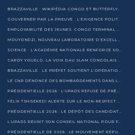
BRAZZAVILLE : WIKIPÉDIA CONGO ET BUTTERFLY SCELLENT UN PARTENARIAT POUR STRUCTURER LE BÉNÉVOLAT NUMÉRIQUE
GOUVERNER PAR LA PREUVE : L’EXIGENCE POLITIQUE DU XXIᵉ SIÈCLE
EMPLOYABILITÉ DES JEUNES :CONGO TERMINAL S’ALLIE À L’ESCIC POUR RAPPROCHER L’ÉCOLE DU TERRAIN
MOUYONDZI, NOUVEAU LABORATOIRE D’EXCELLENCE PÉDAGOGIQUE AVEC L’ENFICE
SCIENCE : L’ACADÉMIE NATIONALE RENFORCE SON ÉQUIPE ET TRACE SA FEUILLE DE ROUTE 2026
CARDY YOUELO, LA VOIX DAU SLAM CONGOLAIS QUI INTERPELLE LE MONDE
BRAZZAVILLE : LE PRÉFET SOUTIENT L’OPÉRATION « ZÉRO KULUNA » ET APPELLE À LA VIGILANCE CITOYENNE
LE CNR DÉNONCE DES BOMBARDEMENTS DANS LE POOL ET ACCUSE LE GOUVERNEMENT
PRÉSIDENTIELLE 2026 : L’UPADS REFUSE DE PRÉSENTER UN CANDIDAT ET DÉNONCE UN PROCESSUS NON CRÉDIBLE
FÉLIX TSHISEKEDI ALERTE SUR LE NON-RESPECT DES ENGAGEMENTS DE PAIX APRÈS SA RENCONTRE AVEC D. SASSOU-NGUESSO
PRÉSIDENTIELLE 2026 : LE DÉPÔT DES CANDIDATURES OUVERT DU 29 JANVIER AU 12 FÉVRIER
L’UPADS RÉUNIT SON CONSEIL NATIONAL POUR FIXER SA LIGNE POLITIQUE À DEUX MOIS DE LA PRÉSIDENTIELLE
PRÉSIDENTIELLE DE 2026 : LE MOUVEMENT RÉPUBLICAIN DÉNONCE UNE CONVOCATION ÉLECTORALE « OPAQUE ET PRÉCIPITÉE »