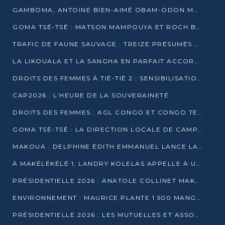
GAMBOMA, ANTOINE BIEN-AIMÉ OBAM-ODON MOBILISE LES 32 148 ÉLECTEURS EN FAVEUR DE DENIS SASSOU NGUESSO
GOMA TSÉ-TSÉ : MATSON MAMPOUYA ET ROCH BREDIN BISSALA NKOUNKOU EN CAMPAGNE DE PROXIMITÉ
TRAFIC DE FAUNE SAUVAGE : TREIZE PRÉSUMÉS TRAFIQUANTS INTERPELLÉS AU CONGO EN 2025
LA LIKOUALA ET LA SANGHA EN PARFAIT ACCORD AVEC LE PROJET DE SOCIÉTÉ DU CANDIDAT DENIS SASSOU-N’GUESSO
DROITS DES FEMMES À TIÉ-TIÉ 2 : SENSIBILISATION ET PÉDAGOGIE SUR LE DROIT DE VOTE
CAP2026 : L’HEURE DE LA SOUVERAINETÉ
DROITS DES FEMMES : AGL CONGO ET CONGO TERMINAL METTENT EN AVANT LE LEADERSHIP FÉMININ
GOMA TSÉ-TSÉ : LA DIRECTION LOCALE DE CAMPAGNE INTENSIFIE LA SENSIBILISATION DANS LES VILLAGES
MAKOUA : DELPHINE ÉDITH EMMANUEL LANCE LA CAMPAGNE POUR DENIS SASSOU-N’GUESSO
À MAKÉLÉKÉLÉ 1, LANDRY KOLELAS APPELLE À UNE MOBILISATION MASSIVE EN FAVEUR DE DENIS SASSOU-N’GUESSO
PRÉSIDENTIELLE 2026 : ANATOLE COLLINET MAKOSSO DÉFEND LE PROJET DE SOCIÉTÉ DE DENIS SASSOU NGUESSO
ENVIRONNEMENT : MAURICE PLANTE 1 500 MANGROVES POUR HONORER WANGARI MAATHAI
PRÉSIDENTIELLE 2026 : LES MUTUELLES ET ASSOCIATIONS S’IMPLIQUENT DANS LA CAMPAGNE ÉLECTORALE À TIÉ-TIÉ 2 (POINTE-NOIRE)