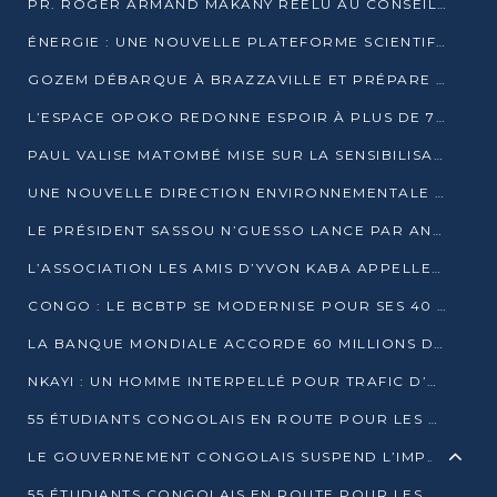
PR. ROGER ARMAND MAKANY RÉÉLU AU CONSEIL DE L’AUF
ÉNERGIE : UNE NOUVELLE PLATEFORME SCIENTIFIQUE POUR LA TRANSITION ÉNERGÉTIQUE EN AFRIQUE CENTRALE
GOZEM DÉBARQUE À BRAZZAVILLE ET PRÉPARE SON ARRIVÉE À POINTE-NOIRE
L’ESPACE OPOKO REDONNE ESPOIR À PLUS DE 775 ÉLÈVES AUTOCHTONES DANS LE NORD DU CONGO
PAUL VALISE MATOMBÉ MISE SUR LA SENSIBILISATION POUR ÉRAQUER LE GRAND BANDITISME
UNE NOUVELLE DIRECTION ENVIRONNEMENTALE POUR RENFORCER LA GESTION DES DONNÉES AU CONGO
LE PRÉSIDENT SASSOU N’GUESSO LANCE PAR ANTICIPATION LA 39ÈME JOURNÉE NATIONALE DE L’ARBRE
L’ASSOCIATION LES AMIS D’YVON KABA APPELLENT DENIS SASSOU N’GUESSO À SE PORTER CANDIDAT
CONGO : LE BCBTP SE MODERNISE POUR SES 40 ANS D’EXISTENCE
LA BANQUE MONDIALE ACCORDE 60 MILLIONS DE DOLLARS POUR LA RÉSILIENCE URBAINE AU CONGO
NKAYI : UN HOMME INTERPELLÉ POUR TRAFIC D’UN BÉBÉ CHIMPANZÉ
55 ÉTUDIANTS CONGOLAIS EN ROUTE POUR LES UNIVERSITÉS ALGÉRIENNES
LE GOUVERNEMENT CONGOLAIS SUSPEND L’IMPORTATION DES MACHETTES ET DES MOTOS
55 ÉTUDIANTS CONGOLAIS EN ROUTE POUR LES UNIVERSITÉS ALGÉRIENNES