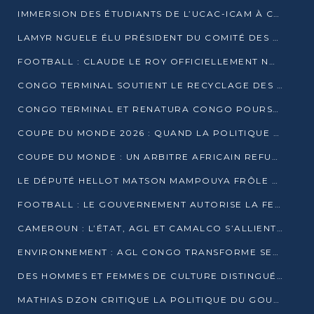
IMMERSION DES ÉTUDIANTS DE L’UCAC-ICAM À CONGO TERMINAL
LAMYR NGUELE ÉLU PRÉSIDENT DU COMITÉ DES MEMBRES D’HONNEUR DU PCT
FOOTBALL : CLAUDE LE ROY OFFICIELLEMENT NOMMÉ SÉLECTIONNEUR DU CONGO
CONGO TERMINAL SOUTIENT LE RECYCLAGE DES DÉCHETS PLASTIQUES À POINTE-NOIRE
CONGO TERMINAL ET RENATURA CONGO POURSUIVENT LEUR COMBAT POUR LA BIODIVERSITÉ
COUPE DU MONDE 2026 : QUAND LA POLITIQUE MENACE L’UNIVERSALITÉ DU FOOTBALL
COUPE DU MONDE : UN ARBITRE AFRICAIN REFUSÉ À L’ENTRÉE DES ÉTATS-UNIS
LE DÉPUTÉ HELLOT MATSON MAMPOUYA FRÔLE LA MORT LORS D’UNE EMBUSCADE DZNS LE POOL
FOOTBALL : LE GOUVERNEMENT AUTORISE LA FECOFOOT À OCCUPER LES COMPLEXES SPORTIFS
CAMEROUN : L’ÉTAT, AGL ET CAMALCO S’ALLIENT POUR UN MÉGA-PROJET FERROVIAIRE
ENVIRONNEMENT : AGL CONGO TRANSFORME SES DÉCHETS EN OUTILS DE FORMATION
DES HOMMES ET FEMMES DE CULTURE DISTINGUÉS POUR LEUR ENGAGEMENT PAR BANTOU CULTURE
MATHIAS DZON CRITIQUE LA POLITIQUE DU GOUVERNEMENT ET ALERTE SUR LA DETTE DU CONGO