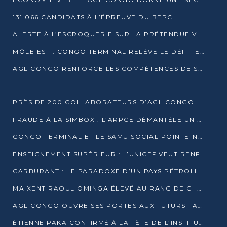
131 066 CANDIDATS À L’ÉPREUVE DU BEPC
ALERTE À L’ESCROQUERIE SUR LA PRÉTENDUE VENTE DE PARCELLES AFAT
MÔLE EST : CONGO TERMINAL RELÈVE LE DÉFI TECHNIQUE DES SABLES BITUMINEUX
AGL CONGO RENFORCE LES COMPÉTENCES DE SES ÉQUIPES AVEC LA CERTIFICATION CACES® R483
PRÈS DE 200 COLLABORATEURS D’AGL CONGO EN FORMATION JUSQU’EN JUILLET
FRAUDE À LA SIMBOX : L’ARPCE DÉMANTÈLE UN RÉSEAU UTILISANT DES CARTES SIM OUGANDAISES
CONGO TERMINAL ET LE SAMU SOCIAL POINTE-NOIRE RENOUVELLENT LEUR PARTENARIAT EN FAVEUR DES JEUNES VULNÉRABLES
ENSEIGNEMENT SUPÉRIEUR : L’UNICEF VEUT RENFORCER LA RECHERCHE SUR LES QUESTIONS DE L’ENFANCE
CARBURANT : LE PARADOXE D’UN PAYS PÉTROLIER CONFRONTÉ À DES PÉNURIES RÉCURRENTES
MAIXENT RAOUL OMINGA ÉLEVÉ AU RANG DE CHEVALIER DE L’ORDRE DE L’AMITIÉ ENTRE LA RUSSIE ET LE CONGO
AGL CONGO OUVRE SES PORTES AUX FUTURS TALENTS DE LA LOGISTIQUE
ÉTIENNE PAKA CONFIRMÉ À LA TÊTE DE L’INSTITUT GÉOGRAPHIQUE NATIONAL