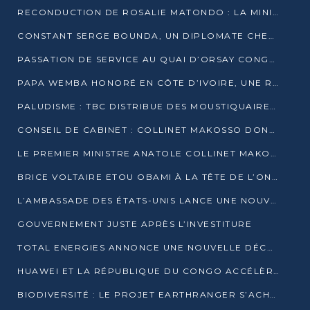
RECONDUCTION DE ROSALIE MATONDO : LA MINISTRE PROMET D’ACCÉLÉRER LE TRAITEMENT DES DOSSIERS ET DE RELEVER DE NOUVEAUX DÉFIS
CONSTANT SERGE BOUNDA, UN DIPLOMATE CHEVRONNÉ AUX COMMANDES DES AFFAIRES ÉTRANGÈRES
PASSATION DE SERVICE AU QUAI D’ORSAY CONGOLAIS : GAKOSSO PASSE LE FLAMBEAU À BOUNDA
PAPA WEMBA HONORÉ EN CÔTE D’IVOIRE, UNE RUE PORTE DÉSORMAIS SON NOM
PALUDISME : TBC DISTRIBUE DES MOUSTIQUAIRES DANS DEUX CSI DE BRAZZAVILLE
CONSEIL DE CABINET : COLLINET MAKOSSO DONNE SES DERNIÈRES ORIENTATIONS
LE PREMIER MINISTRE ANATOLE COLLINET MAKOSSO DÉMISSIONNE AVEC SON GOUVERNEMENT
BRICE VOLTAIRE ETOU OBAMI À LA TÊTE DE L’ONEC-C POUR TROIS ANS
L’AMBASSADE DES ÉTATS-UNIS LANCE UNE NOUVELLE COHORTE DU PROGRAMME ACCESS MICRO-SCHOLARSHIP
GOUVERNEMENT JUSTE APRÈS L’INVESTITURE
TOTAL ENERGIES ANNONCE UNE NOUVELLE DÉCOUVERTE D’HYDROCARBURES SUR LE PERMIS MOHO AU LARGE DU CONGO
HUAWEI ET LA RÉPUBLIQUE DU CONGO ACCÉLÈRENT LEUR PARTENARIAT
BIODIVERSITÉ : LE PROJET EARTHRANGER S’ACHÈVE, MAIS LES DÉFIS DEMEURENT