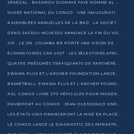
SÉNÉGAL : BASSIROU DIOMAYE FAYE NOMME AL AMINOU LÔ PREMIER MINISTRE
MUSÉE NATIONAL DU CONGO : UNE INAUGURATION PORTEUSE D’ESPOIR POUR LA CULTURE
ASSEMBLÉES ANNUELLES DE LA BAD : LA SOCIÉTÉ CIVILE CONGOLAISE À LA RECHERCHE DE PARTENAIRES POUR SES PROJETS
DENIS SASSOU-NGUESSO ANNONCE LA FIN DU VISA POUR LES AFRICAINS EN 2027
OIF : LE DR. COUMBA BÂ PORTE UNE VISION DE DIALOGUE, DE STABILITÉ ET DE RÉFORME À LA TÊTE
ÉLIMINATOIRES CAN 2027 : LES SÉLECTIONS AFRICAINES CONNAISSENT LEURS ADVERSAIRES
QUATRE PRÉSUMÉS TRAFIQUANTS DE PANTHÈRE ARRÊTÉS À EWO
EWAWA PLUS ET L’ARCHER FOUNDATION LANCENT UN CAMP DE BASKET POUR LES JEUNES À BRAZZAVILLE
BASKETBALL: EWAWA PLUS ET L’ARCHER FOUNDATION LANCENT UN CAMP POUR LES JEUNES
AGL CONGO LIVRE 270 VÉHICULES POUR MODERNISER LE TRANSPORT URBAIN
PASSEPORT AU CONGO : JEAN-OLESSONGO ONDAYE VEUT METTRE FIN AUX LENTEURS ADMINISTRATIVES
LES ÉTATS-UNIS FINANCERONT LA MISE EN PLACE DE JUSQU’À 50 CLINIQUES DE LUTTE CONTRE L’EBOLA
LE CONGO LANCE LE DIAGNOSTIC DES INFRASTRUCTURES SPORTIVES DU COMPLEXE DE KINTÉLÉ