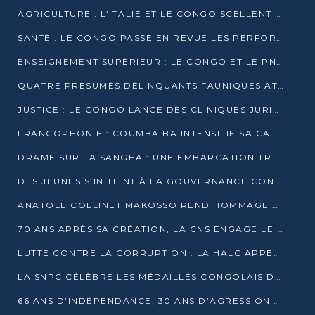
AGRICULTURE : L’ITALIE ET LE CONGO SCELLENT UN PARTENARIAT POUR UNE PRODUCTION LOCALE DURABLE
SANTÉ : LE CONGO PASSE EN REVUE LES PERFORMANCES DE SES HÔPITAUX À MI-PARCOURS
ENSEIGNEMENT SUPÉRIEUR : LE CONGO ET LE PNUD VEULENT RAPPROCHER LA FORMATION UNIVERSITAIRE DES BESOINS DU MARCHÉ DE L’EMPLOI
QUATRE PRÉSUMÉS DÉLINQUANTS FAUNIQUES ATTENDUS DEVANT LA JUSTICE POUR TRAFIC D’IVOIRE
JUSTICE : LE CONGO LANCE DES CLINIQUES JURIDIQUES POUR RAPPROCHER LE DROIT DES CITOYENS
FRANCOPHONIE : COUMBA BA INTENSIFIE SA CAMPAGNE POUR LA SUCCESSION À LA TÊTE DE L’OIF
DRAME SUR LA SANGHA : UNE EMBARCATION TRANSPORTANT DES FIDÈLES DE « NZAMBÉ YA L’HUILE » FAIT NAUFRAGE À OUESSO
DES JEUNES S’INITIENT À LA GOUVERNANCE CONTINENTALE À BRAZZAVILLE
ANATOLE COLLINET MAKOSSO REND HOMMAGE À JEAN-PAUL PIGASSE
70 ANS APRÈS SA CRÉATION, LA CNS ENGAGE LE VIRAGE DE LA DIGITALISATION
LUTTE CONTRE LA CORRUPTION : LA HALC APPELLE À PASSER DES DISCOURS AUX ACTES
LA SNPC CÉLÈBRE LES MÉDAILLÉS CONGOLAIS DES OLYMPIADES PANAFRICAINES DE MATHÉMATIQUES 2026
66 ANS D’INDÉPENDANCE, 30 ANS D’AGRESSION RWANDAISE : 4 PRÉSIDENCES, UN ÉCHEC COLLECTIF