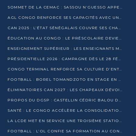
SOMMET DE LA CEMAC : SASSOU N’GUESSO APPELLE À LA VIGILANCE FACE AUX RISQUES ÉCONOMIQUES
AGL CONGO RENFORCE SES CAPACITÉS AVEC UNE GRUE DE 250 TONNES
CAN 2025 : L’ÉTAT SÉNÉGALAIS COUVRE SES CHAMPIONS D’AFRIQUE DE RÉCOMPENSES EXCEPTIONNELLES
ÉDUCATION AU CONGO : LE PRÉSCOLAIRE DEVIENT OBLIGATOIRE, LE BTS CONSACRÉ DIPLÔME D’ÉTAT
ENSEIGNEMENT SUPÉRIEUR : LES ENSEIGNANTS MAINTIENNENT LA GRÈVE ET EXIGENT UN ACCORD ÉCRIT AVEC L’ÉTAT
PRÉSIDENTIELLE 2026 : CAMPAGNE DÈS LE 28 FÉVRIER, SCRUTIN LES 12 ET 15 MARS
CONGO TERMINAL RENFORCE SA CULTURE D’ENTREPRISE AVEC LE PROGRAMME « WIN TOGETHER »
FOOTBALL : BOREL TOMANDZOTO EN STAGE EN ESPAGNE AVEC POLISSYA FC
ÉLIMINATOIRES CAN 2027 : LES CHAPEAUX DÉVOILÉS, LE CONGO FIXÉ SUR SON SORT
PROPOS DU DGSP : CASTELLIN CÉDRIC BALOU DÉNONCE DES PROPOS INTIMIDANTS
SANTÉ : LE CONGO ACCÉLÈRE LA CONSOLIDATION DE L’OFFRE DE SOINS
LA LCDE MET EN SERVICE UNE TROISIÈME STATION D’EAU POTABLE À MFILOU
FOOTBALL : L’OL CONFIE SA FORMATION AU CONGOLAIS CHRISTIAN BASSILA