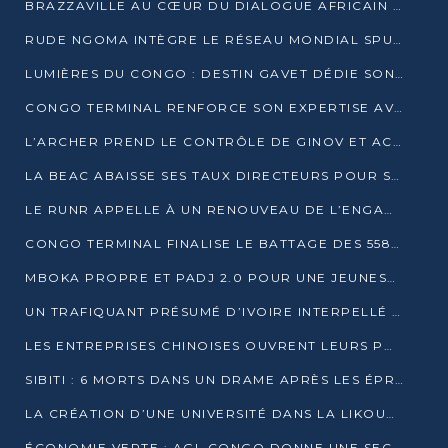
BRAZZAVILLE AU CŒUR DU DIALOGUE AFRICAIN SUR LES OBJECTIFS DE DÉVELOPPEMENT DURABLE
RUDE NGOMA INTÈGRE LE RÉSEAU MONDIAL SPUTNIK PRO APRÈS UNE FORMATION À MOSCOU
LUMIÈRES DU CONGO : DESTIN GAVET DÉDIE SON PRIX À L’UNITÉ NATIONALE ET À LA JEUNESSE
CONGO TERMINAL RENFORCE SON EXPERTISE AVEC NEUF NOUVEAUX FORMATEURS EN ENGINS PORTUAIRES
L’ARCHER PREND LE CONTRÔLE DE GINOV ET ACCÉLÈRE SON VIRAGE NUMÉRIQUE
LA BEAC ABAISSE SES TAUX DIRECTEURS POUR SOUTENIR LA CROISSANCE EN ZONE CEMAC
LE RUNR APPELLE À UN RENOUVEAU DE L’ENGAGEMENT MILITANT
CONGO TERMINAL FINALISE LE BATTAGE DES 558 PIEUX DU FUTUR QUAI DU MÔLE EST
MBOKA PROPRE ET PADJ 2.0 POUR UNE JEUNESSE PLUS AUTONOME
UN TRAFIQUANT PRÉSUMÉ D’IVOIRE INTERPELLÉ À DOLISIE
LES ENTREPRISES CHINOISES OUVRENT LEURS PORTES AUX JEUNES DIPLÔMÉS
SIBITI : 6 MORTS DANS UN DRAME APRÈS LES ÉPREUVES DU BEPC
LA CRÉATION D’UNE UNIVERSITÉ DANS LA LIKOUALA AU CŒUR D’UNE RÉFLEXION NATIONALE
ÉCONOMIE VERTE : AGL CONGO DONNE UNE SECONDE VIE À SES DÉCHETS INDUSTRIELS