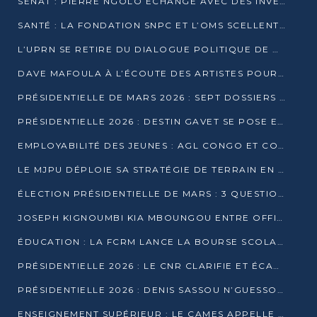
SÉNAT : PIERRE NGOLO ÉCHANGE AVEC DES INVESTISSEURS DU NUMÉRIQUE
SANTÉ : LA FONDATION SNPC ET L’OMS SCELLENT UN PARTENARIAT STRATÉGIQUE DE TROIS ANS
L’UPRN SE RETIRE DU DIALOGUE POLITIQUE DE DJAMBALA : TENSIONS DANS LE PRÉ-ÉLECTORAL CONGOLAIS
DAVE MAFOULA À L’ÉCOUTE DES ARTISTES POUR REDÉFINIR SA POLITIQUE CULTURELLE
PRÉSIDENTIELLE DE MARS 2026 : SEPT DOSSIERS DE CANDIDATURE ENREGISTRÉS À LA CLÔTURE DES DÉPÔTS
PRÉSIDENTIELLE 2026 : DESTIN GAVET SE POSE EN CANDIDAT DU « RAS-LE-BOL »
EMPLOYABILITÉ DES JEUNES : AGL CONGO ET CONGO TERMINAL S’ALLIENT À UCAC-ICAM
LE MJPU DÉPLOIE SA STRATÉGIE DE TERRAIN EN FAVEUR DE DSN
ÉLECTION PRÉSIDENTIELLE DE MARS : 3 QUESTIONS À UN EXPERT CONGOLAIS DE LA CYBERSÉCURITÉ
JOSEPH KIGNOUMBI KIA MBOUNGOU ENTRE OFFICIELLEMENT EN COURSE POUR LA PRÉSIDENTIELLE
ÉDUCATION : LA FCRM LANCE LA BOURSE SCOLAIRE FRANCINE-NTOUMI POUR PROMOUVOIR LES FILIÈRES SCIENTIFIQUES
PRÉSIDENTIELLE 2026 : LE CNR CLARIFIE ET ÉCARTE LA CANDIDATURE DU PASTEUR NTUMI
PRÉSIDENTIELLE 2026 : DENIS SASSOU N’GUESSO ANNONCE OFFICIELLEMENT SA CANDIDATURE
ENSEIGNEMENT SUPÉRIEUR : LE CAMES APPELLE À UNE UNIVERSITÉ AFRICAINE AXÉE SUR L’EMPLOYABILITÉ