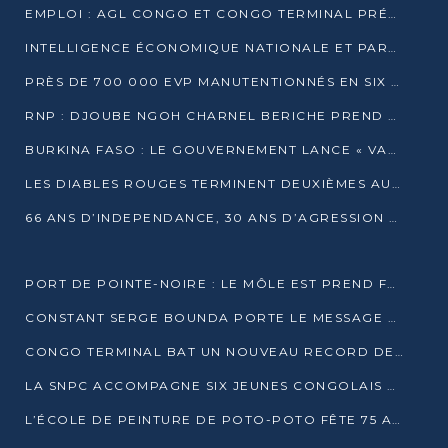
EMPLOI : AGL CONGO ET CONGO TERMINAL PRÉSÉLECTIONNENT PLUS DE 70 JEUNES À POINTE-NOIRE
INTELLIGENCE ÉCONOMIQUE NATIONALE ET PARTENARIATS INTERNATIONAUX : VERS UNE DOCTRINE SOUVERAINE DE SÉCURITÉ ÉCONOMIQUE
PRÈS DE 700 000 EVP MANUTENTIONNÉS EN SIX MOIS PAR CONGO TERMINAL
RNP : DJOUBE NGOH CHARNEL BERICHE PREND LES RÊNES DU PARTI
BURKINA FASO : LE GOUVERNEMENT LANCE « VACANCES UTILES 2026 » POUR FORMER LES ÉLÈVES À 15 MÉTIERS
LES DIABLES ROUGES TERMINENT DEUXIÈMES AU CHAMPIONNAT D’AFRIQUE ZONE 3
66 ANS D’INDEPENDANCE, 30 ANS D’AGRESSION RWAN DAISE : 4 PRESIDENCES, UN ECHEC COLLECTIF
PORT DE POINTE-NOIRE : LE MÔLE EST PREND FORME ET VISE LES GÉANTS DES MERS
CONSTANT SERGE BOUNDA PORTE LE MESSAGE DE COMPASSION DE DENIS SASSOU NGUESSO EN IRAN
CONGO TERMINAL BAT UN NOUVEAU RECORD DE PRODUCTIVITÉ AU PORT DE POINTE-NOIRE
LA SNPC ACCOMPAGNE SIX JEUNES CONGOLAIS AUX OLYMPIADES PANAFRICAINES DE MATHÉMATIQUES
L’ÉCOLE DE PEINTURE DE POTO-POTO FÊTE 75 ANS AU SERVICE DE L’ART CONGOLAIS