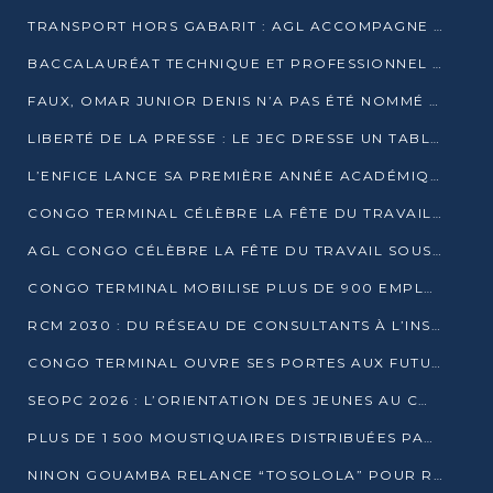
TRANSPORT HORS GABARIT : AGL ACCOMPAGNE LE DÉVELOPPEMENT DU SECTEUR BRASSICOLE AU CONGO
BACCALAURÉAT TECHNIQUE ET PROFESSIONNEL : 16 352 CANDIDATS LANCÉS DANS LES ÉPREUVES D’EPS
FAUX, OMAR JUNIOR DENIS N’A PAS ÉTÉ NOMMÉ AIDE DE CAMP ADJOINT DE DENIS SASSOU NGUESSO
LIBERTÉ DE LA PRESSE : LE JEC DRESSE UN TABLEAU PRÉOCCUPANT AU CONGO
L’ENFICE LANCE SA PREMIÈRE ANNÉE ACADÉMIQUE AVEC 100 FUTURS ENSEIGNANTS
CONGO TERMINAL CÉLÈBRE LA FÊTE DU TRAVAIL AVEC SES COLLABORATEURS À POINTE-NOIRE
AGL CONGO CÉLÈBRE LA FÊTE DU TRAVAIL SOUS LE SIGNE DE LA COHÉSION
CONGO TERMINAL MOBILISE PLUS DE 900 EMPLOYÉS AUTOUR DE LA SÉCURITÉ AU TRAVAIL
RCM 2030 : DU RÉSEAU DE CONSULTANTS À L’INSTRUMENT DE PUISSANCE EN AFRIQUE FRANCOPHONE
CONGO TERMINAL OUVRE SES PORTES AUX FUTURS INGÉNIEURS AU FORUM DES MÉTIERS D’UCAC-ICAM
SEOPC 2026 : L’ORIENTATION DES JEUNES AU CŒUR DE LA DEUXIÈME ÉDITION
PLUS DE 1 500 MOUSTIQUAIRES DISTRIBUÉES PAR AGL ET CONGO TERMINAL DANS LA LUTTE CONTRE LE PALUDISME
NINON GOUAMBA RELANCE “TOSOLOLA” POUR RENFORCER LE DIALOGUE AVEC LES CITOYENS