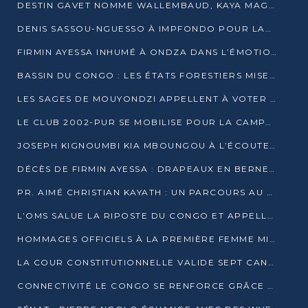
DESTIN GAVET NOMME WALLEMBAUD, KAYA MAGANE, BOUDZIKA ET MBOUSSA-ELLAH AUX COMMANDES DE SA CAMPAGNE
DENIS SASSOU-NGUESSO À IMPFONDO POUR LANCER LE CORRIDOR 13
FIRMIN AYESSA INHUMÉ À ONDZA DANS L’ÉMOTION ET LE RECUEILLEMENT
BASSIN DU CONGO : LES ÉTATS FORESTIERS MISENT SUR LES MARCHÉS CARBONE
LES SAGES DE MOUYONDZI APPELLENT À VOTER DENIS SASSOU-NGUESSO
LE CLUB 2002-PUR SE MOBILISE POUR LA CAMPAGNE
JOSEPH KIGNOUMBI KIA MBOUNGOU À L’ÉCOUTE DE TALANGAÏ
DÉCÈS DE FIRMIN AYESSA : DRAPEAUX EN BERNE LUNDI
PR. AIMÉ CHRISTIAN KAYATH : UN PARCOURS AU SERVICE DE LA RECHERCHE ET DE L’INNOVATION
L’OMS SALUE LA RIPOSTE DU CONGO ET APPELLE À DES RÉFORMES DURABLES
HOMMAGES OFFICIELS À LA PREMIÈRE FEMME MINISTRE DU CONGO
LA COUR CONSTITUTIONNELLE VALIDE SEPT CANDIDATURES POUR LA PRÉSIDENTIELLE
CONNECTIVITÉ LE CONGO SE RENFORCE GRÂCE AU CÂBLE 2AFRICA