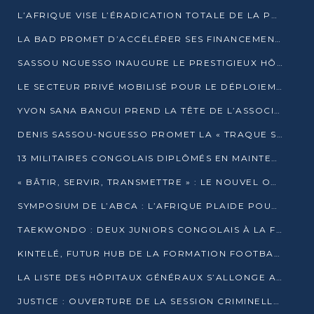
L’AFRIQUE VISE L’ÉRADICATION TOTALE DE LA POLIOMYÉLITE D’ICI 2026
LA BAD PROMET D’ACCÉLÉRER SES FINANCEMENTS AVEC LE MINISTÈRE DE L’ASSAINISSEMENT
SASSOU NGUESSO INAUGURE LE PRESTIGIEUX HÔTEL KEMPINSKI BRAZZAVILLE
LE SECTEUR PRIVÉ MOBILISÉ POUR LE DÉPLOIEMENT DE 19 MINI-CENTRALES SOLAIRES
YVON SANA BANGUI PREND LA TÊTE DE L’ASSOCIATION DES BANQUES CENTRALES AFRICAINES
DENIS SASSOU-NGUESSO PROMET LA « TRAQUE SANS RELÂCHE » DU GRAND BANDITISME
13 MILITAIRES CONGOLAIS DIPLÔMÉS EN MAINTENANCE INDUSTRIELLE APRÈS TROIS ANS DE FORMATION À L’UNIVERSITÉ MARIEN-NGOUABI
« BÂTIR, SERVIR, TRANSMETTRE » : LE NOUVEL OUVRAGE QUI INTERPELLE LES COLLECTIVITÉS
SYMPOSIUM DE L’ABCA : L’AFRIQUE PLAIDE POUR UN FINANCEMENT CLIMATIQUE ÉQUITABLE
TAEKWONDO : DEUX JUNIORS CONGOLAIS À LA FINALE D’OPEN SYRIES 2025 À ABIDJAN
KINTELÉ, FUTUR HUB DE LA FORMATION FOOTBALLISTIQUE AFRICAINE ?
LA LISTE DES HÔPITAUX GÉNÉRAUX S’ALLONGE AU CONGO
JUSTICE : OUVERTURE DE LA SESSION CRIMINELLE À BRAZZAVILLE AVEC 52 DOSSIERS AU RÔLE