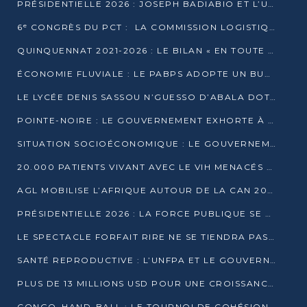
PRÉSIDENTIELLE 2026 : JOSEPH BADIABIO ET L’UDH-YUKI JOUENT LA PRUDENCE
6ᵉ CONGRÈS DU PCT : LA COMMISSION LOGISTIQUE ASSURE LA DISTRIBUTION DES KITS
QUINQUENNAT 2021-2026 : LE BILAN « EN TOUTE TRANSPARENCE » PRÉSENTÉ À LA PRESSE
ÉCONOMIE FLUVIALE : LE PABPS ADOPTE UN BUDGET 2026 DE PLUS DE 2,7 MILLIARDS FCFA
LE LYCÉE DENIS SASSOU N’GUESSO D’ABALA DOTÉ D’UNE SALLE MULTIMÉDIA
POINTE-NOIRE : LE GOUVERNEMENT EXHORTE À UN USAGE RESPONSABLE DU NOUVEAU MATÉRIEL MUNICIPAL
SITUATION SOCIOÉCONOMIQUE : LE GOUVERNEMENT INTERPELLÉ DEVANT LE SÉNAT
20.000 PATIENTS VIVANT AVEC LE VIH MENACÉS D’ARRÊT DE TRAITEMENT
AGL MOBILISE L’AFRIQUE AUTOUR DE LA CAN 2025
PRÉSIDENTIELLE 2026 : LA FORCE PUBLIQUE SE PRÉPARE À SÉCURISER LE SCRUTIN
LE SPECTACLE FORFAIT RIRE NE SE TIENDRA PAS LE 1ER JANVIER
SANTÉ REPRODUCTIVE : L’UNFPA ET LE GOUVERNEMENT AFFINENT LES PRIORITÉS DE 2026
PLUS DE 13 MILLIONS USD POUR UNE CROISSANCE VERTE ET SOUVERAINE
CONGO–HAND-BALL : LE TOURNOI DE COHÉSION ET DE FRATERNITÉ ALLUME SES LAMPIONS À BRAZZAVILLE