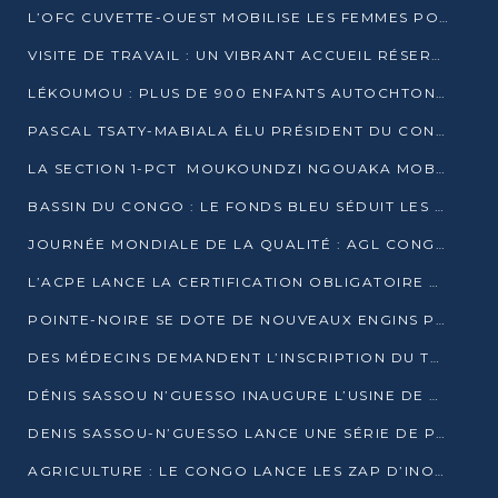
L’OFC CUVETTE-OUEST MOBILISE LES FEMMES POUR ACCUEILLIR LE PRÉSIDENT DE LA RÉPUBLIQUE
VISITE DE TRAVAIL : UN VIBRANT ACCUEIL RÉSERVÉ À DENIS SASSOU-N’GUESSO PAR L’ASSOCIATION « LES AMIS DE WOMO »
LÉKOUMOU : PLUS DE 900 ENFANTS AUTOCHTONES REÇOIVENT DES KITS SCOLAIRES GRÂCE À L’ESPACE OPOKO
PASCAL TSATY-MABIALA ÉLU PRÉSIDENT DU CONSEIL NATIONAL DE L’UPADS
LA SECTION 1-PCT MOUKOUNDZI NGOUAKA MOBILISE 100 000 FCFA POUR LE 6ᵉ CONGRÈS DU PARTI
BASSIN DU CONGO : LE FONDS BLEU SÉDUIT LES BAILLEURS À BELÉM
JOURNÉE MONDIALE DE LA QUALITÉ : AGL CONGO FORME ET SENSIBILISE LES JEUNES TALENTS
L’ACPE LANCE LA CERTIFICATION OBLIGATOIRE DES CONTRATS DE TRAVAIL DES TRANSPORTEURS
POINTE-NOIRE SE DOTE DE NOUVEAUX ENGINS POUR L’ASSAINISSEMENT ET L’ENTRETIEN ROUTIER
DES MÉDECINS DEMANDENT L’INSCRIPTION DU TRAITEMENT DU PIED-BOT DANS LES CURSUS UNIVERSITAIRES
DÉNIS SASSOU N’GUESSO INAUGURE L’USINE DE VALORISATION DU GAZ ASSOCIÉ
DENIS SASSOU-N’GUESSO LANCE UNE SÉRIE DE PROJETS DANS LE KOUILOU
AGRICULTURE : LE CONGO LANCE LES ZAP D’INONI ET YONO