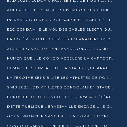
BAD 2026 : LUDOVIC NGATSÉ PLAIDE POUR LA SOUVERAINETÉ FINANCIÈRE AFRICAINE
AUBEVILLE : LE CENTRE D’INSERTION DES JEUNES PRÊT À OUVRIR SES PORTES
INFRASTRUCTURES, CROISSANCE ET STABILITÉ : LA GUINÉE AFFÛTE SES AMBITIONS
E2C CONDAMNE LE VOL DES CÂBLES ÉLECTRIQUES APRÈS UNE VIDÉO VIRALE
LA COLÈRE MONTE CHEZ LES JOURNALIERS D’E2C QUI DÉNONCENT 20 ANS DE PRÉCARITÉ
XI JINPING S’ENTRETIENT AVEC DONALD TRUMP À BEIJING
NUMÉRIQUE : LE CONGO ACCÉLÈRE LA CARTOGRAPHIE DE SES INFRASTRUCTURES DIGITALES
CEMAC : LES EXPERTS DE LA STATISTIQUE APPELLENT À RENFORCER LA SÉCURISATION DES DONNÉES
LA FÉCOTAE SENSIBILISE LES ATHLÈTES DE POINTE-NOIRE À L’HYGIÈNE ALIMENTA
SMIB 2026 : DIX ATHLÈTES CONGOLAIS EN STAGE AU KENYA
FONDS BLEU : LE CONGO ET LE KENYA ACCÉLÈRENT LA MOBILISATION DES FINANCEMENTS
DETTE PUBLIQUE : BRAZZAVILLE ENGAGE UNE OPÉRATION DE RACHAT DE 575 MILLIONS DE DOLLARS
GOUVERNANCE FINANCIÈRE : LA DGPP ET L’ONEC-C VERS UN PARTENARIAT POUR ASSAINIR LES ENTREPRISES PUBLIQUES
CONGO TERMINAL SENSIBILISE SUR LES ENJEUX DE LA SANTÉ MENTALE EN