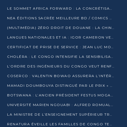
LE SOMMET AFRICA FORWARD : LA CONCRÉTISATION DE PARTENARIATS ÉQUILIBRÉS ET TOURNÉS VERS L’AVENIR ENTRE LE CONTINENT AFRICAIN ET LA FRANCE
NEA ÉDITIONS SACRÉE MEILLEURE BD / COMICS D’AFRIQUE AU KENYA
(MULTIMÉDIA) ZÉRO DROIT DE DOUANE : LA CHINE ET L’AFRIQUE VERS UNE PROXIMITÉ SANS PRÉCÉDENT (PAPIER GÉNÉRAL)
LANGUES NATIONALES ET IA : IGOR CAMERON VEUT ARRIMER LA STRATÉGIE IA À LA LOI SUR LA RECHERCHE
CERTIFICAT DE PRISE DE SERVICE : JEAN LUC MOUTHOU DÉMENT UNE « FAKE NEWS »
CHOLÉRA : LE CONGO INTENSIFIE LA SENSIBILISATION AU MARCHÉ DE TALANGAÏ
L’ORDRE DES INGÉNIEURS DU CONGO VEUT RENFORCER L’ÉTHIQUE ET LA CRÉDIBILITÉ DE LA PROFESSION
COSERCO : VALENTIN BOWAO ASSURERA L’INTÉRIM À LA TÊTE DU BUREAU EXÉCUTIF NATIONAL
MAMADI DOUMBOUYA DISTINGUÉ PAR LE PRIX « SUPER GRAND BÂTISSEUR BABACAR N’DIAYE »
BOTSWANA : L’ANCIEN PRÉSIDENT FESTUS MOGAE EST MORT À 86 ANS
UNIVERSITÉ MARIEN NGOUABI : ALFRED ROMUALD NGUYA POATY SOUTIENT UNE THÈSE SUR LE PARADOXE DE LA CROISSANCE EN ZONE CEMAC
LA MINISTRE DE L’ENSEIGNEMENT SUPÉRIEUR TRACE SA FEUILLE DE ROUTE
RENATURA ÉVEILLE LES FAMILLES DE CONGO TERMINAL À LA PROTECTION DE L’ENVIRONNEMENT