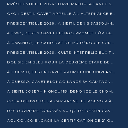
PRÉSIDENTIELLE 2026 : DAVE MAFOULA LANCE SA « VAGUE DU NOUVEAU DÉPART » À IMPFONDO
OYO : DESTIN GAVET APPELLE À L’ALTERNANCE ET À LA RESPONSABILITÉ DE LA JEUNESSE
PRÉSIDENTIELLE 2026 : À SIBITI, DENIS SASSOU-N’GUESSO PARIE SUR LES RESSOURCES DE LA LEKOUMOU
À EWO, DESTIN GAVET ELENGO PROMET HÔPITAL, CHEMIN DE FER ET AUDIT DES FINANCES PUBLIQUES
À OWANDO, LE CANDIDAT DU MR DÉROULE SON PROGRAMME DE “CHANGEMENT”
PRÉSIDENTIELLE 2026 : CULTE INTERRELIGIEUX POUR LA PAIX À OUENZÉ
DOLISIE EN BLEU POUR LA DEUXIÈME ÉTAPE DE CAMPAGNE DE DSN
À OUESSO, DESTIN GAVET PROMET UNE UNIVERSITÉ POUR LA SANGHA
À OUESSO, GAVET ELONGO LANCE SA CAMPAGNE SOUS LE SIGNE DU RENOUVEAU
À SIBITI, JOSEPH KIGNOUMBI DÉNONCE LE CHÔMAGE ET LES DÉFAILLANCES DE L’ÉTAT
COUP D’ENVOI DE LA CAMPAGNE, LE POUVOIR À POINTE-NOIRE, L’OPPOSITION À OUESSO ET SIBITI
DES OUVRIERS TABASSÉS AU QG DE DESTIN GAVET À 24 HEURES DE L’OUVERTURE DE LA CAMPAGNE
AGL CONGO ENGAGE LA CERTIFICATION DE 21 GRUTIERS AUX NORMES INTERNATIONALES