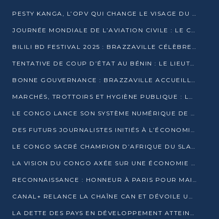
PESTY KANGA, L’OPV QUI CHANGE LE VISAGE DU REPORTAGE AU CONGO
JOURNÉE MONDIALE DE L’AVIATION CIVILE : LE CONGO MISE SUR L’INNOVATION ET LA SÉCURITÉ
BILILI BD FESTIVAL 2025 : BRAZZAVILLE CÉLÈBRE DIX ANS DE CRÉATION GRAPHIQUE AFRICAINE
TENTATIVE DE COUP D’ÉTAT AU BÉNIN : LE LIEUTENANT-COLONEL TIGRI S’AUTOPROCLAME CHEF D’UN COMITÉ MILITAIRE
BONNE GOUVERNANCE : BRAZZAVILLE ACCUEILLE LES PREMIÈRES JOURNÉES CONGOLAISES DE L’ÉVALUATION
MARCHÉS, TROTTOIRS ET HYGIÈNE PUBLIQUE : LE GOUVERNEMENT DURCIT LE TON
LE CONGO LANCE SON SYSTÈME NUMÉRIQUE DE VÉRIFICATION DU BOIS
DES FUTURS JOURNALISTES INITIÉS À L’ÉCONOMIE BLEUE DURABLE
LE CONGO SACRÉ CHAMPION D’AFRIQUE DU SLAM 2025
LA VISION DU CONGO AXÉE SUR UNE ÉCONOMIE BAS CARBONE AU RENDEZ-VOUS DE MONACO 2025
RECONNAISSANCE : HONNEUR À PARIS POUR MAIXENT RAOUL OMINGA
CANAL+ RELANCE LA CHAÎNE CAN ET DÉVOILE UNE OFFRE EXCEPTIONNELLE POUR DÉCEMBRE
LA DETTE DES PAYS EN DÉVELOPPEMENT ATTEINT UN SOMMET HISTORIQUE ENTRE 2022 ET 2024