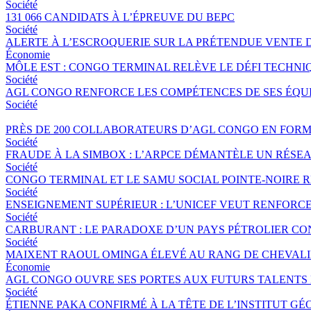
Société
131 066 CANDIDATS À L’ÉPREUVE DU BEPC
Société
ALERTE À L’ESCROQUERIE SUR LA PRÉTENDUE VENTE 
Économie
MÔLE EST : CONGO TERMINAL RELÈVE LE DÉFI TECHNI
Société
AGL CONGO RENFORCE LES COMPÉTENCES DE SES ÉQUIP
Société
PRÈS DE 200 COLLABORATEURS D’AGL CONGO EN FORM
Société
FRAUDE À LA SIMBOX : L’ARPCE DÉMANTÈLE UN RÉSE
Société
CONGO TERMINAL ET LE SAMU SOCIAL POINTE-NOIRE
Société
ENSEIGNEMENT SUPÉRIEUR : L’UNICEF VEUT RENFORC
Société
CARBURANT : LE PARADOXE D’UN PAYS PÉTROLIER CO
Société
MAIXENT RAOUL OMINGA ÉLEVÉ AU RANG DE CHEVALIER
Économie
AGL CONGO OUVRE SES PORTES AUX FUTURS TALENTS 
Société
ÉTIENNE PAKA CONFIRMÉ À LA TÊTE DE L’INSTITUT G