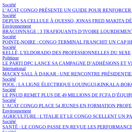
Société
L’ACAT CONGO PRÉSENTE UN GUIDE POUR RENFORCER 
Société
DEPUIS SA CELLULE À OUESSO, JONAS FRED MAKITA DÉ
Environnement
BRACONNAGE : 3 TRAFIQUANTS D’IVOIRE LOURDEME
Société
POINTE-NOIRE : CONGO TERMINAL FRANCHIT UN CAP 
Société
KELLÉ, L’ELDORADO DES PROFESSIONNELLES DU SEXE
Politique
LE PARTI DPC LANCE SA CAMPAGNE D’ADHÉSIONS ET 
International
MACKY SALL À DAKAR : UNE RENCONTRE PRÉSIDENTIEL
Société
POOL : LA LIGNE ÉLECTRIQUE LOUINGUI-KINKALA-BOK
Société
LE PNUD REMET PLUS DE 49 MILLIONS DE FCFA D’ÉQU
Société
L’ACAT CONGO PLACE 54 JEUNES EN FORMATION PROF
Environnement
AGRICULTURE : L’ITALIE ET LE CONGO SCELLENT UN
Société
SANTÉ : LE CONGO PASSE EN REVUE LES PERFORMANCE