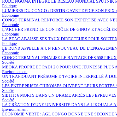
RUDE NGOMA INTÈGRE LE RÉSEAU MONDIAL SPUTNIK 
Politique
LUMIÈRES DU CONGO : DESTIN GAVET DÉDIE SON PRIX 
Économie
CONGO TERMINAL RENFORCE SON EXPERTISE AVEC NE
Économie
L’ARCHER PREND LE CONTRÔLE DE GINOV ET ACCÉLÈ
Économie
LA BEAC ABAISSE SES TAUX DIRECTEURS POUR SOUTE
Politique
LE RUNR APPELLE À UN RENOUVEAU DE L’ENGAGEMEN
Économie
CONGO TERMINAL FINALISE LE BATTAGE DES 558 PIEU
Société
MBOKA PROPRE ET PADJ 2.0 POUR UNE JEUNESSE PLU
Environnement
UN TRAFIQUANT PRÉSUMÉ D’IVOIRE INTERPELLÉ À DOL
Société
LES ENTREPRISES CHINOISES OUVRENT LEURS PORTES
Société
SIBITI : 6 MORTS DANS UN DRAME APRÈS LES ÉPREUVES
Société
LA CRÉATION D’UNE UNIVERSITÉ DANS LA LIKOUALA 
Environnement
ÉCONOMIE VERTE : AGL CONGO DONNE UNE SECONDE V