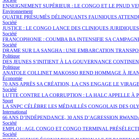
Société
ENSEIGNEMENT SUPÉRIEUR : LE CONGO ET LE PNUD V
Environnement
QUATRE PRÉSUMÉS DÉLINQUANTS FAUNIQUES ATTENDUS
Société
JUSTICE : LE CONGO LANCE DES CLINIQUES JURIDIQU
Société
FRANCOPHONIE : COUMBA BA INTENSIFIE SA CAMPAGNE 
Société
DRAME SUR LA SANGHA : UNE EMBARCATION TRANSPORT
Politique
DES JEUNES S’INITIENT À LA GOUVERNANCE CONTINE
Politique
ANATOLE COLLINET MAKOSSO REND HOMMAGE À JEAN
Économie
70 ANS APRÈS SA CRÉATION, LA CNS ENGAGE LE VIRAGE
Société
LUTTE CONTRE LA CORRUPTION : LA HALC APPELLE À 
Sport
LA SNPC CÉLÈBRE LES MÉDAILLÉS CONGOLAIS DES OL
International
66 ANS D’INDÉPENDANCE, 30 ANS D’AGRESSION RWANDA
Société
EMPLOI : AGL CONGO ET CONGO TERMINAL PRÉSÉLECTI
Société