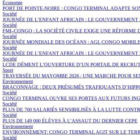
Économie
PORT DE POINTE-NOIRE : CONGO TERMINAL ADAPTE S
Société
JOURNÉE DE L’ENFANT AFRICAIN : LE GOUVERNEMENT 
Société
FMI–CONGO : LA SOCIÉTÉ CIVILE EXIGE UNE RÉFORME 
Société
JOURNÉE MONDIALE DES OCÉANS : AGL CONGO MOBILI
Société
JOURNÉE DE L’ENFANT AFRICAIN : LE GOUVERNEMENT 
Société
LCDE DÉMENT L’OUVERTURE D’UN PORTAIL DE RECRUT
Sport
TRAVERSÉE DU MAYOMBE 2026 : UNE MARCHE POUR SEN
Environnement
BRACONNAGE : DEUX PRÉSUMÉS TRAFIQUANTS D’HIPP
Société
CONGO TERMINAL OUVRE SES PORTES AUX FUTURS ING
Société
PLUS DE 700 SALARIÉS SENSIBILISÉS À LA LUTTE CO
Société
PLUS DE 149 000 ÉLÈVES À L’ASSAUT DU DERNIER CEPE
Environnement
ENVIRONNEMENT: CONGO TERMINAL AGIT SUR LE TERR
Société