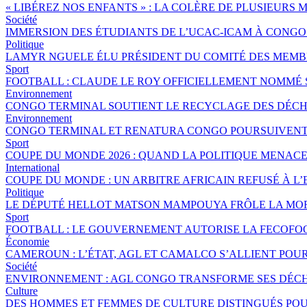
« LIBÉREZ NOS ENFANTS » : LA COLÈRE DE PLUSIEURS
Société
IMMERSION DES ÉTUDIANTS DE L’UCAC-ICAM À CONG
Politique
LAMYR NGUELE ÉLU PRÉSIDENT DU COMITÉ DES MEMB
Sport
FOOTBALL : CLAUDE LE ROY OFFICIELLEMENT NOMMÉ
Environnement
CONGO TERMINAL SOUTIENT LE RECYCLAGE DES DÉCHE
Environnement
CONGO TERMINAL ET RENATURA CONGO POURSUIVENT 
Sport
COUPE DU MONDE 2026 : QUAND LA POLITIQUE MENAC
International
COUPE DU MONDE : UN ARBITRE AFRICAIN REFUSÉ À L’
Politique
LE DÉPUTÉ HELLOT MATSON MAMPOUYA FRÔLE LA MOR
Sport
FOOTBALL : LE GOUVERNEMENT AUTORISE LA FECOFOO
Économie
CAMEROUN : L’ÉTAT, AGL ET CAMALCO S’ALLIENT POU
Société
ENVIRONNEMENT : AGL CONGO TRANSFORME SES DÉCH
Culture
DES HOMMES ET FEMMES DE CULTURE DISTINGUÉS P