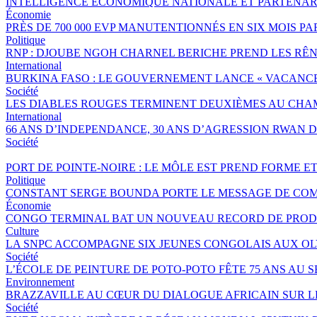
INTELLIGENCE ÉCONOMIQUE NATIONALE ET PARTENAR
Économie
PRÈS DE 700 000 EVP MANUTENTIONNÉS EN SIX MOIS 
Politique
RNP : DJOUBE NGOH CHARNEL BERICHE PREND LES RÊN
International
BURKINA FASO : LE GOUVERNEMENT LANCE « VACANCES 
Société
LES DIABLES ROUGES TERMINENT DEUXIÈMES AU CHA
International
66 ANS D’INDEPENDANCE, 30 ANS D’AGRESSION RWAN DA
Société
PORT DE POINTE-NOIRE : LE MÔLE EST PREND FORME E
Politique
CONSTANT SERGE BOUNDA PORTE LE MESSAGE DE COM
Économie
CONGO TERMINAL BAT UN NOUVEAU RECORD DE PRODU
Culture
LA SNPC ACCOMPAGNE SIX JEUNES CONGOLAIS AUX O
Société
L’ÉCOLE DE PEINTURE DE POTO-POTO FÊTE 75 ANS AU 
Environnement
BRAZZAVILLE AU CŒUR DU DIALOGUE AFRICAIN SUR 
Société