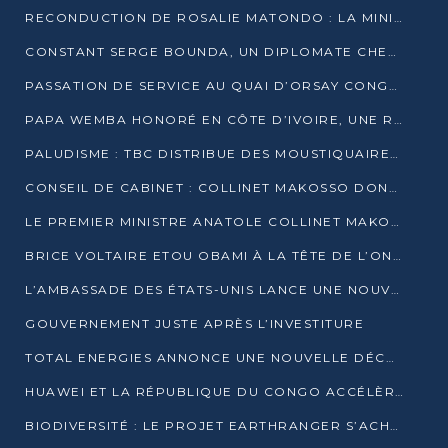
RECONDUCTION DE ROSALIE MATONDO : LA MINISTRE PROMET D’ACCÉLÉRER LE TRAITEMENT DES DOSSIERS ET DE RELEVER DE NOUVEAUX DÉFIS
CONSTANT SERGE BOUNDA, UN DIPLOMATE CHEVRONNÉ AUX COMMANDES DES AFFAIRES ÉTRANGÈRES
PASSATION DE SERVICE AU QUAI D’ORSAY CONGOLAIS : GAKOSSO PASSE LE FLAMBEAU À BOUNDA
PAPA WEMBA HONORÉ EN CÔTE D’IVOIRE, UNE RUE PORTE DÉSORMAIS SON NOM
PALUDISME : TBC DISTRIBUE DES MOUSTIQUAIRES DANS DEUX CSI DE BRAZZAVILLE
CONSEIL DE CABINET : COLLINET MAKOSSO DONNE SES DERNIÈRES ORIENTATIONS
LE PREMIER MINISTRE ANATOLE COLLINET MAKOSSO DÉMISSIONNE AVEC SON GOUVERNEMENT
BRICE VOLTAIRE ETOU OBAMI À LA TÊTE DE L’ONEC-C POUR TROIS ANS
L’AMBASSADE DES ÉTATS-UNIS LANCE UNE NOUVELLE COHORTE DU PROGRAMME ACCESS MICRO-SCHOLARSHIP
GOUVERNEMENT JUSTE APRÈS L’INVESTITURE
TOTAL ENERGIES ANNONCE UNE NOUVELLE DÉCOUVERTE D’HYDROCARBURES SUR LE PERMIS MOHO AU LARGE DU CONGO
HUAWEI ET LA RÉPUBLIQUE DU CONGO ACCÉLÈRENT LEUR PARTENARIAT
BIODIVERSITÉ : LE PROJET EARTHRANGER S’ACHÈVE, MAIS LES DÉFIS DEMEURENT