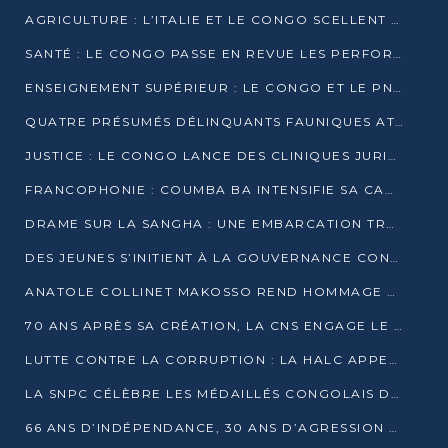
AGRICULTURE : L’ITALIE ET LE CONGO SCELLENT UN PARTENARIAT POUR UNE PRODUCTION LOCALE DURABLE
SANTÉ : LE CONGO PASSE EN REVUE LES PERFORMANCES DE SES HÔPITAUX À MI-PARCOURS
ENSEIGNEMENT SUPÉRIEUR : LE CONGO ET LE PNUD VEULENT RAPPROCHER LA FORMATION UNIVERSITAIRE DES BESOINS DU MARCHÉ DE L’EMPLOI
QUATRE PRÉSUMÉS DÉLINQUANTS FAUNIQUES ATTENDUS DEVANT LA JUSTICE POUR TRAFIC D’IVOIRE
JUSTICE : LE CONGO LANCE DES CLINIQUES JURIDIQUES POUR RAPPROCHER LE DROIT DES CITOYENS
FRANCOPHONIE : COUMBA BA INTENSIFIE SA CAMPAGNE POUR LA SUCCESSION À LA TÊTE DE L’OIF
DRAME SUR LA SANGHA : UNE EMBARCATION TRANSPORTANT DES FIDÈLES DE « NZAMBÉ YA L’HUILE » FAIT NAUFRAGE À OUESSO
DES JEUNES S’INITIENT À LA GOUVERNANCE CONTINENTALE À BRAZZAVILLE
ANATOLE COLLINET MAKOSSO REND HOMMAGE À JEAN-PAUL PIGASSE
70 ANS APRÈS SA CRÉATION, LA CNS ENGAGE LE VIRAGE DE LA DIGITALISATION
LUTTE CONTRE LA CORRUPTION : LA HALC APPELLE À PASSER DES DISCOURS AUX ACTES
LA SNPC CÉLÈBRE LES MÉDAILLÉS CONGOLAIS DES OLYMPIADES PANAFRICAINES DE MATHÉMATIQUES 2026
66 ANS D’INDÉPENDANCE, 30 ANS D’AGRESSION RWANDAISE : 4 PRÉSIDENCES, UN ÉCHEC COLLECTIF