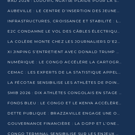
BAD 2026 : LUDOVIC NGATSÉ PLAIDE POUR LA SOUVERAINETÉ FINANCIÈRE AFRICAINE
AUBEVILLE : LE CENTRE D’INSERTION DES JEUNES PRÊT À OUVRIR SES PORTES
INFRASTRUCTURES, CROISSANCE ET STABILITÉ : LA GUINÉE AFFÛTE SES AMBITIONS
E2C CONDAMNE LE VOL DES CÂBLES ÉLECTRIQUES APRÈS UNE VIDÉO VIRALE
LA COLÈRE MONTE CHEZ LES JOURNALIERS D’E2C QUI DÉNONCENT 20 ANS DE PRÉCARITÉ
XI JINPING S’ENTRETIENT AVEC DONALD TRUMP À BEIJING
NUMÉRIQUE : LE CONGO ACCÉLÈRE LA CARTOGRAPHIE DE SES INFRASTRUCTURES DIGITALES
CEMAC : LES EXPERTS DE LA STATISTIQUE APPELLENT À RENFORCER LA SÉCURISATION DES DONNÉES
LA FÉCOTAE SENSIBILISE LES ATHLÈTES DE POINTE-NOIRE À L’HYGIÈNE ALIMENTA
SMIB 2026 : DIX ATHLÈTES CONGOLAIS EN STAGE AU KENYA
FONDS BLEU : LE CONGO ET LE KENYA ACCÉLÈRENT LA MOBILISATION DES FINANCEMENTS
DETTE PUBLIQUE : BRAZZAVILLE ENGAGE UNE OPÉRATION DE RACHAT DE 575 MILLIONS DE DOLLARS
GOUVERNANCE FINANCIÈRE : LA DGPP ET L’ONEC-C VERS UN PARTENARIAT POUR ASSAINIR LES ENTREPRISES PUBLIQUES
CONGO TERMINAL SENSIBILISE SUR LES ENJEUX DE LA SANTÉ MENTALE EN