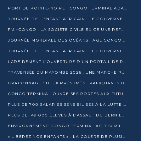
PORT DE POINTE-NOIRE : CONGO TERMINAL ADAPTE SON DRAGAGE AUX SABLES BITUMINEUX
JOURNÉE DE L’ENFANT AFRICAIN : LE GOUVERNEMENT RÉAFFIRME SON ENGAGEMENT POUR L’ACCÈS À L’EAU ET À L’ASSAINISSEMENT
FMI–CONGO : LA SOCIÉTÉ CIVILE EXIGE UNE RÉFORME DE LA FISCALITÉ PÉTROLIÈRE
JOURNÉE MONDIALE DES OCÉANS : AGL CONGO MOBILISE SES COLLABORATEURS POUR LA PRÉSERVATION DE LA BIODIVERSITÉ MARINE
JOURNÉE DE L’ENFANT AFRICAIN : LE GOUVERNEMENT MOBILISÉ POUR L’HYGIÈNE DANS LES ORPHELINATS
LCDE DÉMENT L’OUVERTURE D’UN PORTAIL DE RECRUTEMENT ET APPELLE À LA VIGILANCE
TRAVERSÉE DU MAYOMBE 2026 : UNE MARCHE POUR SENSIBILISER ET DÉPISTER AU DIABÈTE
BRACONNAGE : DEUX PRÉSUMÉS TRAFIQUANTS D’HIPPOPOTAME ÉCROUÉS À BRAZZAVILLE
CONGO TERMINAL OUVRE SES PORTES AUX FUTURS INGÉNIEURS DE L’UCAC-ICAM
PLUS DE 700 SALARIÉS SENSIBILISÉS À LA LUTTE CONTRE LA TUBERCULOSE À CONGO TERMINAL
PLUS DE 149 000 ÉLÈVES À L’ASSAUT DU DERNIER CEPE
ENVIRONNEMENT: CONGO TERMINAL AGIT SUR LE TERRAIN ET FORME LES PLUS JEUNES
« LIBÉREZ NOS ENFANTS » : LA COLÈRE DE PLUSIEURS MÈRES À BRAZZAVILLE CONTRE LA DGSP