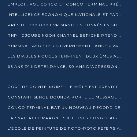
EMPLOI : AGL CONGO ET CONGO TERMINAL PRÉSÉLECTIONNENT PLUS DE 70 JEUNES À POINTE-NOIRE
INTELLIGENCE ÉCONOMIQUE NATIONALE ET PARTENARIATS INTERNATIONAUX : VERS UNE DOCTRINE SOUVERAINE DE SÉCURITÉ ÉCONOMIQUE
PRÈS DE 700 000 EVP MANUTENTIONNÉS EN SIX MOIS PAR CONGO TERMINAL
RNP : DJOUBE NGOH CHARNEL BERICHE PREND LES RÊNES DU PARTI
BURKINA FASO : LE GOUVERNEMENT LANCE « VACANCES UTILES 2026 » POUR FORMER LES ÉLÈVES À 15 MÉTIERS
LES DIABLES ROUGES TERMINENT DEUXIÈMES AU CHAMPIONNAT D’AFRIQUE ZONE 3
66 ANS D’INDEPENDANCE, 30 ANS D’AGRESSION RWAN DAISE : 4 PRESIDENCES, UN ECHEC COLLECTIF
PORT DE POINTE-NOIRE : LE MÔLE EST PREND FORME ET VISE LES GÉANTS DES MERS
CONSTANT SERGE BOUNDA PORTE LE MESSAGE DE COMPASSION DE DENIS SASSOU NGUESSO EN IRAN
CONGO TERMINAL BAT UN NOUVEAU RECORD DE PRODUCTIVITÉ AU PORT DE POINTE-NOIRE
LA SNPC ACCOMPAGNE SIX JEUNES CONGOLAIS AUX OLYMPIADES PANAFRICAINES DE MATHÉMATIQUES
L’ÉCOLE DE PEINTURE DE POTO-POTO FÊTE 75 ANS AU SERVICE DE L’ART CONGOLAIS