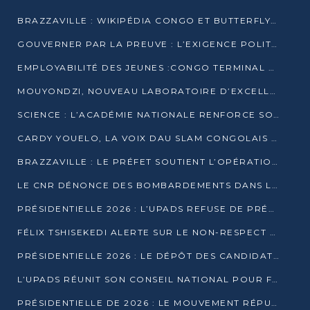
BRAZZAVILLE : WIKIPÉDIA CONGO ET BUTTERFLY SCELLENT UN PARTENARIAT POUR STRUCTURER LE BÉNÉVOLAT NUMÉRIQUE
GOUVERNER PAR LA PREUVE : L’EXIGENCE POLITIQUE DU XXIᵉ SIÈCLE
EMPLOYABILITÉ DES JEUNES :CONGO TERMINAL S’ALLIE À L’ESCIC POUR RAPPROCHER L’ÉCOLE DU TERRAIN
MOUYONDZI, NOUVEAU LABORATOIRE D’EXCELLENCE PÉDAGOGIQUE AVEC L’ENFICE
SCIENCE : L’ACADÉMIE NATIONALE RENFORCE SON ÉQUIPE ET TRACE SA FEUILLE DE ROUTE 2026
CARDY YOUELO, LA VOIX DAU SLAM CONGOLAIS QUI INTERPELLE LE MONDE
BRAZZAVILLE : LE PRÉFET SOUTIENT L’OPÉRATION « ZÉRO KULUNA » ET APPELLE À LA VIGILANCE CITOYENNE
LE CNR DÉNONCE DES BOMBARDEMENTS DANS LE POOL ET ACCUSE LE GOUVERNEMENT
PRÉSIDENTIELLE 2026 : L’UPADS REFUSE DE PRÉSENTER UN CANDIDAT ET DÉNONCE UN PROCESSUS NON CRÉDIBLE
FÉLIX TSHISEKEDI ALERTE SUR LE NON-RESPECT DES ENGAGEMENTS DE PAIX APRÈS SA RENCONTRE AVEC D. SASSOU-NGUESSO
PRÉSIDENTIELLE 2026 : LE DÉPÔT DES CANDIDATURES OUVERT DU 29 JANVIER AU 12 FÉVRIER
L’UPADS RÉUNIT SON CONSEIL NATIONAL POUR FIXER SA LIGNE POLITIQUE À DEUX MOIS DE LA PRÉSIDENTIELLE
PRÉSIDENTIELLE DE 2026 : LE MOUVEMENT RÉPUBLICAIN DÉNONCE UNE CONVOCATION ÉLECTORALE « OPAQUE ET PRÉCIPITÉE »