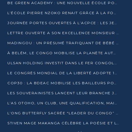
BE GREEN ACADEMY : UNE NOUVELLE ÉCOLE POUR LES MÉTIERS DE L’ÉCOLOGIE À POINTE-NOIRE
L’ÉCOLE PIERRE NZOKO RENAIT GRÂCE À LA FONDATION MUCODEC
JOURNÉE PORTES OUVERTES À L’ACPCE : LES JEUNES EN IMMERSION DANS L’ENTREPRISE
LETTRE OUVERTE A SON EXCELLENCE MONSIEUR DENIS SASSOU NGUESSO, PRESIDENT DE LAREPUBLIQUE DU CONGO
MADINGOU : UN PRÉSUMÉ TRAFIQUANT DE BÉBÉ CHIMPANZÉ FIXÉ SUR SON SORT LE 20 NOVEMBRE
À BELÉM, LE CONGO MOBILISE LA PLANÈTE AUTOUR DU FONDS BLEU POUR LE BASSIN DU CONGO
ULSAN HOLDING INVESTIT DANS LE FER CONGOLAIS
LE CONGRÈS MONDIAL DE LA LIBERTÉ ADOPTE 14 RÉSOLUTIONS HISTORIQUES
COP30 : LA BDEAC MOBILISE LES BAILLEURS POUR LE FONDS BLEU DU BASSIN DU CONGO
LES SOUVERAINISTES LANCENT LEUR BRANCHE JEUNE À BRAZZAVILLE
L’AS OTOHO, UN CLUB, UNE QUALIFICATION, MAIS ENCORE DES DOUTES
L’ONG BUTTERFLY SACRÉE “LEADER DU CONGO” AU PRIX D’EXCELLENCE 2025
STIVEN MAGE MAKANGA CÉLÈBRE LA POÉSIE ET L’HUMAIN AVEC SON RECUEIL “HECTARE”