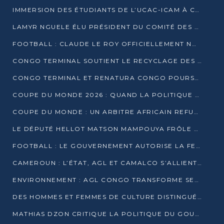
IMMERSION DES ÉTUDIANTS DE L’UCAC-ICAM À CONGO TERMINAL
LAMYR NGUELE ÉLU PRÉSIDENT DU COMITÉ DES MEMBRES D’HONNEUR DU PCT
FOOTBALL : CLAUDE LE ROY OFFICIELLEMENT NOMMÉ SÉLECTIONNEUR DU CONGO
CONGO TERMINAL SOUTIENT LE RECYCLAGE DES DÉCHETS PLASTIQUES À POINTE-NOIRE
CONGO TERMINAL ET RENATURA CONGO POURSUIVENT LEUR COMBAT POUR LA BIODIVERSITÉ
COUPE DU MONDE 2026 : QUAND LA POLITIQUE MENACE L’UNIVERSALITÉ DU FOOTBALL
COUPE DU MONDE : UN ARBITRE AFRICAIN REFUSÉ À L’ENTRÉE DES ÉTATS-UNIS
LE DÉPUTÉ HELLOT MATSON MAMPOUYA FRÔLE LA MORT LORS D’UNE EMBUSCADE DZNS LE POOL
FOOTBALL : LE GOUVERNEMENT AUTORISE LA FECOFOOT À OCCUPER LES COMPLEXES SPORTIFS
CAMEROUN : L’ÉTAT, AGL ET CAMALCO S’ALLIENT POUR UN MÉGA-PROJET FERROVIAIRE
ENVIRONNEMENT : AGL CONGO TRANSFORME SES DÉCHETS EN OUTILS DE FORMATION
DES HOMMES ET FEMMES DE CULTURE DISTINGUÉS POUR LEUR ENGAGEMENT PAR BANTOU CULTURE
MATHIAS DZON CRITIQUE LA POLITIQUE DU GOUVERNEMENT ET ALERTE SUR LA DETTE DU CONGO