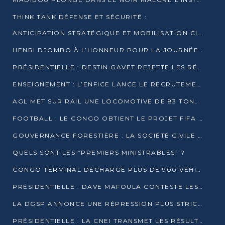
THINK TANK DÉFENSE ET SÉCURITÉ :
ANTICIPATION STRATÉGIQUE ET MOBILISATION CITOYENNE POUR NOTRE SOUVERAINETÉ NATIONALE
HENRI DJOMBO À L’HONNEUR POUR LA JOURNÉE MONDIALE DU THÉÂTRE
PRÉSIDENTIELLE : DESTIN GAVET REJETTE LES RÉSULTATS ET APPELLE À UN DIALOGUE NATIONAL
ENSEIGNEMENT : L’ENFICE LANCE LE RECRUTEMENT DE SA PREMIÈRE PROMOTION DE PROFESSEURS DES ÉCOLES
AGL MET SUR RAIL UNE LOCOMOTIVE DE 83 TONNES À POINTE-NOIRE
FOOTBALL : LE CONGO OBTIENT LE PROJET FIFA ARENA POUR SES 15 DÉPARTEMENTS
GOUVERNANCE FORESTIÈRE : LA SOCIÉTÉ CIVILE CONGOLAISE AFFICHE SES PRIORITÉS POUR 2026
QUELS SONT LES “PREMIERS MINISTRABLES” ?
CONGO TERMINAL DÉCHARGE PLUS DE 900 VÉHICULES EN QUELQUES HEURES
PRÉSIDENTIELLE : DAVE MAFOULA CONTESTE LES RÉSULTATS PROVISOIRES
LA DGSP ANNONCE UNE RÉPRESSION PLUS STRICTE CONTRE LES MOTO-TAXIS
PRÉSIDENTIELLE : LA CNEI TRANSMET LES RÉSULTATS PROVISOIRES À LA COUR CONSTITUTIONNELLE