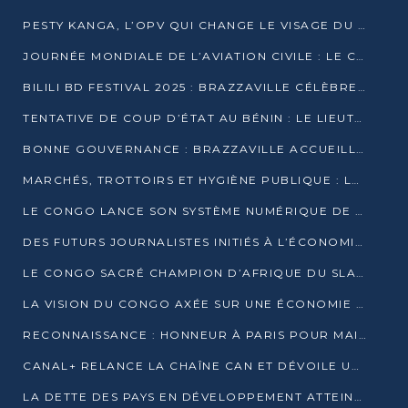
PESTY KANGA, L’OPV QUI CHANGE LE VISAGE DU REPORTAGE AU CONGO
JOURNÉE MONDIALE DE L’AVIATION CIVILE : LE CONGO MISE SUR L’INNOVATION ET LA SÉCURITÉ
BILILI BD FESTIVAL 2025 : BRAZZAVILLE CÉLÈBRE DIX ANS DE CRÉATION GRAPHIQUE AFRICAINE
TENTATIVE DE COUP D’ÉTAT AU BÉNIN : LE LIEUTENANT-COLONEL TIGRI S’AUTOPROCLAME CHEF D’UN COMITÉ MILITAIRE
BONNE GOUVERNANCE : BRAZZAVILLE ACCUEILLE LES PREMIÈRES JOURNÉES CONGOLAISES DE L’ÉVALUATION
MARCHÉS, TROTTOIRS ET HYGIÈNE PUBLIQUE : LE GOUVERNEMENT DURCIT LE TON
LE CONGO LANCE SON SYSTÈME NUMÉRIQUE DE VÉRIFICATION DU BOIS
DES FUTURS JOURNALISTES INITIÉS À L’ÉCONOMIE BLEUE DURABLE
LE CONGO SACRÉ CHAMPION D’AFRIQUE DU SLAM 2025
LA VISION DU CONGO AXÉE SUR UNE ÉCONOMIE BAS CARBONE AU RENDEZ-VOUS DE MONACO 2025
RECONNAISSANCE : HONNEUR À PARIS POUR MAIXENT RAOUL OMINGA
CANAL+ RELANCE LA CHAÎNE CAN ET DÉVOILE UNE OFFRE EXCEPTIONNELLE POUR DÉCEMBRE
LA DETTE DES PAYS EN DÉVELOPPEMENT ATTEINT UN SOMMET HISTORIQUE ENTRE 2022 ET 2024