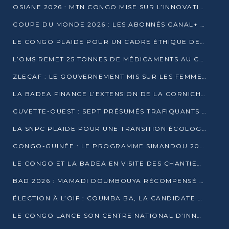
OSIANE 2026 : MTN CONGO MISE SUR L’INNOVATION POUR RELEVER LES DÉFIS AFRICAINS
COUPE DU MONDE 2026 : LES ABONNÉS CANAL+ AU CONGO DÉÇUS À QUELQUES JOURS DU COUP D’ENVOI
LE CONGO PLAIDE POUR UN CADRE ÉTHIQUE DE L’INTELLIGENCE ARTIFICIELLE À DAKAR
L’OMS REMET 25 TONNES DE MÉDICAMENTS AU CONGO POUR RENFORCER LA RIPOSTE AUX ÉPIDÉMIES
ZLECAF : LE GOUVERNEMENT MIS SUR LES FEMMES ENTREPRENEURES
LA BADEA FINANCE L’EXTENSION DE LA CORNICHE SUD DE BRAZZAVILLE
CUVETTE-OUEST : SEPT PRÉSUMÉS TRAFIQUANTS DE FAUNE INTERPELLÉS À EWO ET KELLÉ
LA SNPC PLAIDE POUR UNE TRANSITION ÉCOLOGIQUE PROGRESSIVE
CONGO-GUINÉE : LE PROGRAMME SIMANDOU 2040 AU CŒUR DES ÉCHANGES À LA BAD
LE CONGO ET LA BADEA EN VISITE DES CHANTIERS
BAD 2026 : MAMADI DOUMBOUYA RÉCOMPENSÉ PAR LE TROPHÉE BABACAR NDIAYE À BRAZZAVILLE
ÉLECTION À L’OIF : COUMBA BA, LA CANDIDATE DISCRÈTE QUI BOUSCULE LE JEU DIPLOMATIQUE
LE CONGO LANCE SON CENTRE NATIONAL D’INNOVATION