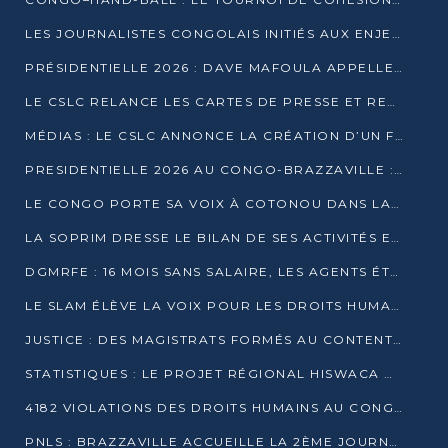
LES JOURNALISTES CONGOLAIS INITIÉS AUX ENJEUX DE L’ÉCONOMIE BLEUE
PRÉSIDENTIELLE 2026 : DAVE MAFOULA APPELLE LES CONGOLAIS À UN « NOUVEAU DÉPART »
LE CSLC RELANCE LES CARTES DE PRESSE ET RECONNAÎT OFFICIELLEMENT LES MÉDIAS EN LIGNE
MÉDIAS : LE CSLC ANNONCE LA CRÉATION D’UN FONDS D’APPUI À LA PRESSE
PRESIDENTIELLE 2026 AU CONGO-BRAZZAVILLE : UN CASTING ÉLARGI
LE CONGO PORTE SA VOIX À COTONOU DANS LA LUTTE CONTRE LA TUBERCULOSE
LA SOPRIM DRESSE LE BILAN DE SES ACTIVITÉS ET FIXE DE NOUVELLES PRIORITÉS
DGMRFE : 16 MOIS SANS SALAIRE, LES AGENTS ÉTOUFFENT DANS LE SILENCE
LE SLAM ÉLÈVE LA VOIX POUR LES DROITS HUMAINS À BRAZZAVILLE
JUSTICE : DES MAGISTRATS FORMÉS AU CONTENTIEUX DE LA PROPRIÉTÉ INTELLECTUELLE
STATISTIQUES : LE PROJET RÉGIONAL HISWACA OFFICIELLEMENT LANCÉ AU CONGO
4182 VIOLATIONS DES DROITS HUMAINS AU CONGO EN 2025 SELON LE CAD
PNLS : BRAZZAVILLE ACCUEILLE LA 2ÈME JOURNÉE SCIENTIFIQUE SUR LE VIH/SIDA