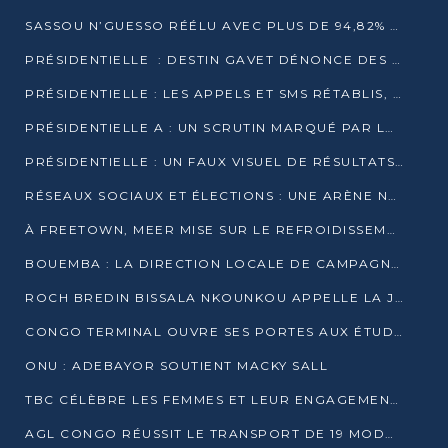
SASSOU N’GUESSO RÉÉLU AVEC PLUS DE 94,82% DES VOIX
PRÉSIDENTIELLE : DESTIN GAVET DÉNONCE DES IRRÉGULARITÉS ET REVENDIQUE LA VICTOIRE
PRÉSIDENTIELLE : LES APPELS ET SMS RÉTABLIS, INTERNET RESTE BLOQUÉ
PRÉSIDENTIELLE A : UN SCRUTIN MARQUÉ PAR LA COUPURE D’INTERNET ET UNE AFFLUENCE TIMIDE À BRAZZAVILLE
PRÉSIDENTIELLE : UN FAUX VISUEL DE RÉSULTATS CIRCULE
RÉSEAUX SOCIAUX ET ÉLECTIONS : UNE ARÈNE NUMÉRIQUE EN PLEINE MUTATION AU CONGO
À FREETOWN, MEER MISE SUR LE REFROIDISSEMENT PASSIF FACE À LA CHALEUR EXTRÊME
BOUEMBA : LA DIRECTION LOCALE DE CAMPAGNE DE DENIS SASSOU N’GUESSO MULTIPLIE LES ACTIVITÉS DE MOBILISATION
ROCH BREDIN BISSALA NKOUNKOU APPELLE LA JEUNESSE DE GOMA TSÉ-TSÉ À UN VOTE MASSIF POUR DENIS SASSOU NGUESSO
CONGO TERMINAL OUVRE SES PORTES AUX ÉTUDIANTS EN TRANSPORT ET LOGISTIQUE
ONU : ADEBAYOR SOUTIENT MACKY SALL
TBC CÉLÈBRE LES FEMMES ET LEUR ENGAGEMENT À L’OCCASION DU 8 MARS
AGL CONGO RÉUSSIT LE TRANSPORT DE 19 MODULES HORS GABARIT ENTRE POINTE-NOIRE ET BRAZZAVILLE