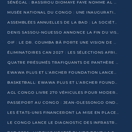
SÉNÉGAL : BASSIROU DIOMAYE FAYE NOMME AL AMINOU LÔ PREMIER MINISTRE
MUSÉE NATIONAL DU CONGO : UNE INAUGURATION PORTEUSE D’ESPOIR POUR LA CULTURE
ASSEMBLÉES ANNUELLES DE LA BAD : LA SOCIÉTÉ CIVILE CONGOLAISE À LA RECHERCHE DE PARTENAIRES POUR SES PROJETS
DENIS SASSOU-NGUESSO ANNONCE LA FIN DU VISA POUR LES AFRICAINS EN 2027
OIF : LE DR. COUMBA BÂ PORTE UNE VISION DE DIALOGUE, DE STABILITÉ ET DE RÉFORME À LA TÊTE
ÉLIMINATOIRES CAN 2027 : LES SÉLECTIONS AFRICAINES CONNAISSENT LEURS ADVERSAIRES
QUATRE PRÉSUMÉS TRAFIQUANTS DE PANTHÈRE ARRÊTÉS À EWO
EWAWA PLUS ET L’ARCHER FOUNDATION LANCENT UN CAMP DE BASKET POUR LES JEUNES À BRAZZAVILLE
BASKETBALL: EWAWA PLUS ET L’ARCHER FOUNDATION LANCENT UN CAMP POUR LES JEUNES
AGL CONGO LIVRE 270 VÉHICULES POUR MODERNISER LE TRANSPORT URBAIN
PASSEPORT AU CONGO : JEAN-OLESSONGO ONDAYE VEUT METTRE FIN AUX LENTEURS ADMINISTRATIVES
LES ÉTATS-UNIS FINANCERONT LA MISE EN PLACE DE JUSQU’À 50 CLINIQUES DE LUTTE CONTRE L’EBOLA
LE CONGO LANCE LE DIAGNOSTIC DES INFRASTRUCTURES SPORTIVES DU COMPLEXE DE KINTÉLÉ