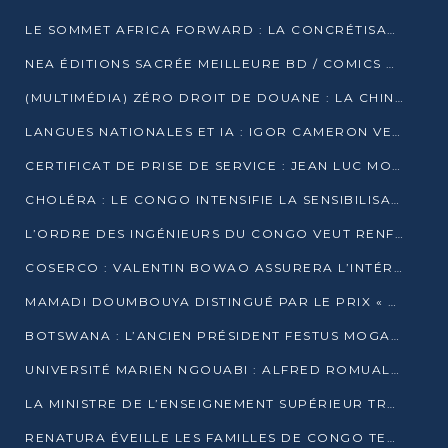
LE SOMMET AFRICA FORWARD : LA CONCRÉTISATION DE PARTENARIATS ÉQUILIBRÉS ET TOURNÉS VERS L’AVENIR ENTRE LE CONTINENT AFRICAIN ET LA FRANCE
NEA ÉDITIONS SACRÉE MEILLEURE BD / COMICS D’AFRIQUE AU KENYA
(MULTIMÉDIA) ZÉRO DROIT DE DOUANE : LA CHINE ET L’AFRIQUE VERS UNE PROXIMITÉ SANS PRÉCÉDENT (PAPIER GÉNÉRAL)
LANGUES NATIONALES ET IA : IGOR CAMERON VEUT ARRIMER LA STRATÉGIE IA À LA LOI SUR LA RECHERCHE
CERTIFICAT DE PRISE DE SERVICE : JEAN LUC MOUTHOU DÉMENT UNE « FAKE NEWS »
CHOLÉRA : LE CONGO INTENSIFIE LA SENSIBILISATION AU MARCHÉ DE TALANGAÏ
L’ORDRE DES INGÉNIEURS DU CONGO VEUT RENFORCER L’ÉTHIQUE ET LA CRÉDIBILITÉ DE LA PROFESSION
COSERCO : VALENTIN BOWAO ASSURERA L’INTÉRIM À LA TÊTE DU BUREAU EXÉCUTIF NATIONAL
MAMADI DOUMBOUYA DISTINGUÉ PAR LE PRIX « SUPER GRAND BÂTISSEUR BABACAR N’DIAYE »
BOTSWANA : L’ANCIEN PRÉSIDENT FESTUS MOGAE EST MORT À 86 ANS
UNIVERSITÉ MARIEN NGOUABI : ALFRED ROMUALD NGUYA POATY SOUTIENT UNE THÈSE SUR LE PARADOXE DE LA CROISSANCE EN ZONE CEMAC
LA MINISTRE DE L’ENSEIGNEMENT SUPÉRIEUR TRACE SA FEUILLE DE ROUTE
RENATURA ÉVEILLE LES FAMILLES DE CONGO TERMINAL À LA PROTECTION DE L’ENVIRONNEMENT