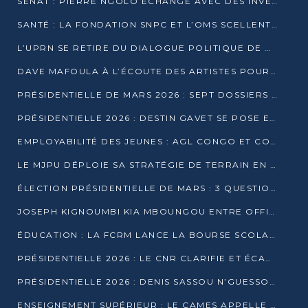
SÉNAT : PIERRE NGOLO ÉCHANGE AVEC DES INVESTISSEURS DU NUMÉRIQUE
SANTÉ : LA FONDATION SNPC ET L’OMS SCELLENT UN PARTENARIAT STRATÉGIQUE DE TROIS ANS
L’UPRN SE RETIRE DU DIALOGUE POLITIQUE DE DJAMBALA : TENSIONS DANS LE PRÉ-ÉLECTORAL CONGOLAIS
DAVE MAFOULA À L’ÉCOUTE DES ARTISTES POUR REDÉFINIR SA POLITIQUE CULTURELLE
PRÉSIDENTIELLE DE MARS 2026 : SEPT DOSSIERS DE CANDIDATURE ENREGISTRÉS À LA CLÔTURE DES DÉPÔTS
PRÉSIDENTIELLE 2026 : DESTIN GAVET SE POSE EN CANDIDAT DU « RAS-LE-BOL »
EMPLOYABILITÉ DES JEUNES : AGL CONGO ET CONGO TERMINAL S’ALLIENT À UCAC-ICAM
LE MJPU DÉPLOIE SA STRATÉGIE DE TERRAIN EN FAVEUR DE DSN
ÉLECTION PRÉSIDENTIELLE DE MARS : 3 QUESTIONS À UN EXPERT CONGOLAIS DE LA CYBERSÉCURITÉ
JOSEPH KIGNOUMBI KIA MBOUNGOU ENTRE OFFICIELLEMENT EN COURSE POUR LA PRÉSIDENTIELLE
ÉDUCATION : LA FCRM LANCE LA BOURSE SCOLAIRE FRANCINE-NTOUMI POUR PROMOUVOIR LES FILIÈRES SCIENTIFIQUES
PRÉSIDENTIELLE 2026 : LE CNR CLARIFIE ET ÉCARTE LA CANDIDATURE DU PASTEUR NTUMI
PRÉSIDENTIELLE 2026 : DENIS SASSOU N’GUESSO ANNONCE OFFICIELLEMENT SA CANDIDATURE
ENSEIGNEMENT SUPÉRIEUR : LE CAMES APPELLE À UNE UNIVERSITÉ AFRICAINE AXÉE SUR L’EMPLOYABILITÉ