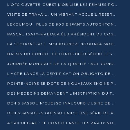
L’OFC CUVETTE-OUEST MOBILISE LES FEMMES POUR ACCUEILLIR LE PRÉSIDENT DE LA RÉPUBLIQUE
VISITE DE TRAVAIL : UN VIBRANT ACCUEIL RÉSERVÉ À DENIS SASSOU-N’GUESSO PAR L’ASSOCIATION « LES AMIS DE WOMO »
LÉKOUMOU : PLUS DE 900 ENFANTS AUTOCHTONES REÇOIVENT DES KITS SCOLAIRES GRÂCE À L’ESPACE OPOKO
PASCAL TSATY-MABIALA ÉLU PRÉSIDENT DU CONSEIL NATIONAL DE L’UPADS
LA SECTION 1-PCT MOUKOUNDZI NGOUAKA MOBILISE 100 000 FCFA POUR LE 6ᵉ CONGRÈS DU PARTI
BASSIN DU CONGO : LE FONDS BLEU SÉDUIT LES BAILLEURS À BELÉM
JOURNÉE MONDIALE DE LA QUALITÉ : AGL CONGO FORME ET SENSIBILISE LES JEUNES TALENTS
L’ACPE LANCE LA CERTIFICATION OBLIGATOIRE DES CONTRATS DE TRAVAIL DES TRANSPORTEURS
POINTE-NOIRE SE DOTE DE NOUVEAUX ENGINS POUR L’ASSAINISSEMENT ET L’ENTRETIEN ROUTIER
DES MÉDECINS DEMANDENT L’INSCRIPTION DU TRAITEMENT DU PIED-BOT DANS LES CURSUS UNIVERSITAIRES
DÉNIS SASSOU N’GUESSO INAUGURE L’USINE DE VALORISATION DU GAZ ASSOCIÉ
DENIS SASSOU-N’GUESSO LANCE UNE SÉRIE DE PROJETS DANS LE KOUILOU
AGRICULTURE : LE CONGO LANCE LES ZAP D’INONI ET YONO