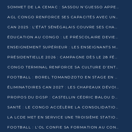
SOMMET DE LA CEMAC : SASSOU N’GUESSO APPELLE À LA VIGILANCE FACE AUX RISQUES ÉCONOMIQUES
AGL CONGO RENFORCE SES CAPACITÉS AVEC UNE GRUE DE 250 TONNES
CAN 2025 : L’ÉTAT SÉNÉGALAIS COUVRE SES CHAMPIONS D’AFRIQUE DE RÉCOMPENSES EXCEPTIONNELLES
ÉDUCATION AU CONGO : LE PRÉSCOLAIRE DEVIENT OBLIGATOIRE, LE BTS CONSACRÉ DIPLÔME D’ÉTAT
ENSEIGNEMENT SUPÉRIEUR : LES ENSEIGNANTS MAINTIENNENT LA GRÈVE ET EXIGENT UN ACCORD ÉCRIT AVEC L’ÉTAT
PRÉSIDENTIELLE 2026 : CAMPAGNE DÈS LE 28 FÉVRIER, SCRUTIN LES 12 ET 15 MARS
CONGO TERMINAL RENFORCE SA CULTURE D’ENTREPRISE AVEC LE PROGRAMME « WIN TOGETHER »
FOOTBALL : BOREL TOMANDZOTO EN STAGE EN ESPAGNE AVEC POLISSYA FC
ÉLIMINATOIRES CAN 2027 : LES CHAPEAUX DÉVOILÉS, LE CONGO FIXÉ SUR SON SORT
PROPOS DU DGSP : CASTELLIN CÉDRIC BALOU DÉNONCE DES PROPOS INTIMIDANTS
SANTÉ : LE CONGO ACCÉLÈRE LA CONSOLIDATION DE L’OFFRE DE SOINS
LA LCDE MET EN SERVICE UNE TROISIÈME STATION D’EAU POTABLE À MFILOU
FOOTBALL : L’OL CONFIE SA FORMATION AU CONGOLAIS CHRISTIAN BASSILA