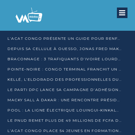
L’ACAT CONGO PRÉSENTE UN GUIDE POUR RENFORCER LES GARANTIES JUDICIAIRES EN GARDE À VUE
DEPUIS SA CELLULE À OUESSO, JONAS FRED MAKITA DÉNONCE CE QU’IL QUALIFIE DE DÉNI DE JUSTICE
BRACONNAGE : 3 TRAFIQUANTS D’IVOIRE LOURDEMENT CONDAMNÉS À DJAMBALA
POINTE-NOIRE : CONGO TERMINAL FRANCHIT UN CAP HISTORIQUE AVEC 99 MOUVEMENTS/HEURE
KELLÉ, L’ELDORADO DES PROFESSIONNELLES DU SEXE
LE PARTI DPC LANCE SA CAMPAGNE D’ADHÉSIONS ET VEUT STRUCTURER SA PRÉSENCE DANS LES 15 DÉPARTEMENTS
MACKY SALL À DAKAR : UNE RENCONTRE PRÉSIDENTIELLE QUI DIVISE L’OPINION SÉNÉGALAISE
POOL : LA LIGNE ÉLECTRIQUE LOUINGUI-KINKALA-BOKO MISE EN SERVICE
LE PNUD REMET PLUS DE 49 MILLIONS DE FCFA D’ÉQUIPEMENTS POUR ACCÉLÉRER LA NUMÉRISATION DU SYSTÈME DE SANTÉ
L’ACAT CONGO PLACE 54 JEUNES EN FORMATION PROFESSIONNELLE