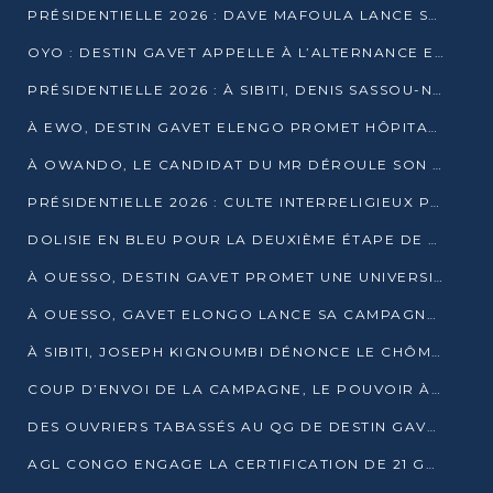
PRÉSIDENTIELLE 2026 : DAVE MAFOULA LANCE SA « VAGUE DU NOUVEAU DÉPART » À IMPFONDO
OYO : DESTIN GAVET APPELLE À L’ALTERNANCE ET À LA RESPONSABILITÉ DE LA JEUNESSE
PRÉSIDENTIELLE 2026 : À SIBITI, DENIS SASSOU-N’GUESSO PARIE SUR LES RESSOURCES DE LA LEKOUMOU
À EWO, DESTIN GAVET ELENGO PROMET HÔPITAL, CHEMIN DE FER ET AUDIT DES FINANCES PUBLIQUES
À OWANDO, LE CANDIDAT DU MR DÉROULE SON PROGRAMME DE “CHANGEMENT”
PRÉSIDENTIELLE 2026 : CULTE INTERRELIGIEUX POUR LA PAIX À OUENZÉ
DOLISIE EN BLEU POUR LA DEUXIÈME ÉTAPE DE CAMPAGNE DE DSN
À OUESSO, DESTIN GAVET PROMET UNE UNIVERSITÉ POUR LA SANGHA
À OUESSO, GAVET ELONGO LANCE SA CAMPAGNE SOUS LE SIGNE DU RENOUVEAU
À SIBITI, JOSEPH KIGNOUMBI DÉNONCE LE CHÔMAGE ET LES DÉFAILLANCES DE L’ÉTAT
COUP D’ENVOI DE LA CAMPAGNE, LE POUVOIR À POINTE-NOIRE, L’OPPOSITION À OUESSO ET SIBITI
DES OUVRIERS TABASSÉS AU QG DE DESTIN GAVET À 24 HEURES DE L’OUVERTURE DE LA CAMPAGNE
AGL CONGO ENGAGE LA CERTIFICATION DE 21 GRUTIERS AUX NORMES INTERNATIONALES