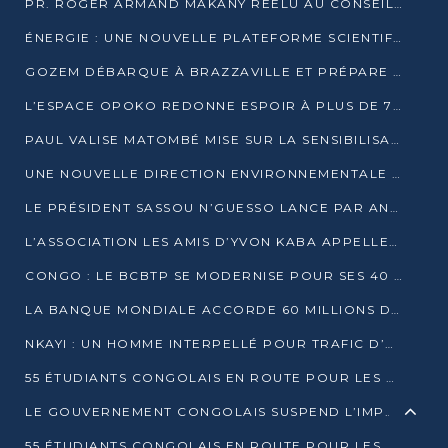
PR. ROGER ARMAND MAKANY RÉÉLU AU CONSEIL DE L’AUF
ÉNERGIE : UNE NOUVELLE PLATEFORME SCIENTIFIQUE POUR LA TRANSITION ÉNERGÉTIQUE EN AFRIQUE CENTRALE
GOZEM DÉBARQUE À BRAZZAVILLE ET PRÉPARE SON ARRIVÉE À POINTE-NOIRE
L’ESPACE OPOKO REDONNE ESPOIR À PLUS DE 775 ÉLÈVES AUTOCHTONES DANS LE NORD DU CONGO
PAUL VALISE MATOMBÉ MISE SUR LA SENSIBILISATION POUR ÉRAQUER LE GRAND BANDITISME
UNE NOUVELLE DIRECTION ENVIRONNEMENTALE POUR RENFORCER LA GESTION DES DONNÉES AU CONGO
LE PRÉSIDENT SASSOU N’GUESSO LANCE PAR ANTICIPATION LA 39ÈME JOURNÉE NATIONALE DE L’ARBRE
L’ASSOCIATION LES AMIS D’YVON KABA APPELLENT DENIS SASSOU N’GUESSO À SE PORTER CANDIDAT
CONGO : LE BCBTP SE MODERNISE POUR SES 40 ANS D’EXISTENCE
LA BANQUE MONDIALE ACCORDE 60 MILLIONS DE DOLLARS POUR LA RÉSILIENCE URBAINE AU CONGO
NKAYI : UN HOMME INTERPELLÉ POUR TRAFIC D’UN BÉBÉ CHIMPANZÉ
55 ÉTUDIANTS CONGOLAIS EN ROUTE POUR LES UNIVERSITÉS ALGÉRIENNES
LE GOUVERNEMENT CONGOLAIS SUSPEND L’IMPORTATION DES MACHETTES ET DES MOTOS
55 ÉTUDIANTS CONGOLAIS EN ROUTE POUR LES UNIVERSITÉS ALGÉRIENNES