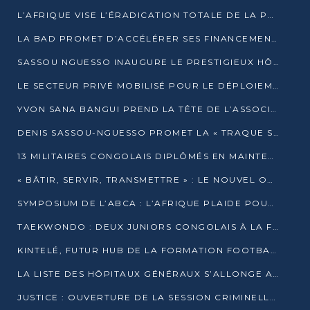
L’AFRIQUE VISE L’ÉRADICATION TOTALE DE LA POLIOMYÉLITE D’ICI 2026
LA BAD PROMET D’ACCÉLÉRER SES FINANCEMENTS AVEC LE MINISTÈRE DE L’ASSAINISSEMENT
SASSOU NGUESSO INAUGURE LE PRESTIGIEUX HÔTEL KEMPINSKI BRAZZAVILLE
LE SECTEUR PRIVÉ MOBILISÉ POUR LE DÉPLOIEMENT DE 19 MINI-CENTRALES SOLAIRES
YVON SANA BANGUI PREND LA TÊTE DE L’ASSOCIATION DES BANQUES CENTRALES AFRICAINES
DENIS SASSOU-NGUESSO PROMET LA « TRAQUE SANS RELÂCHE » DU GRAND BANDITISME
13 MILITAIRES CONGOLAIS DIPLÔMÉS EN MAINTENANCE INDUSTRIELLE APRÈS TROIS ANS DE FORMATION À L’UNIVERSITÉ MARIEN-NGOUABI
« BÂTIR, SERVIR, TRANSMETTRE » : LE NOUVEL OUVRAGE QUI INTERPELLE LES COLLECTIVITÉS
SYMPOSIUM DE L’ABCA : L’AFRIQUE PLAIDE POUR UN FINANCEMENT CLIMATIQUE ÉQUITABLE
TAEKWONDO : DEUX JUNIORS CONGOLAIS À LA FINALE D’OPEN SYRIES 2025 À ABIDJAN
KINTELÉ, FUTUR HUB DE LA FORMATION FOOTBALLISTIQUE AFRICAINE ?
LA LISTE DES HÔPITAUX GÉNÉRAUX S’ALLONGE AU CONGO
JUSTICE : OUVERTURE DE LA SESSION CRIMINELLE À BRAZZAVILLE AVEC 52 DOSSIERS AU RÔLE