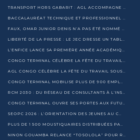
TRANSPORT HORS GABARIT : AGL ACCOMPAGNE LE DÉVELOPPEMENT DU SECTEUR BRASSICOLE AU CONGO
BACCALAURÉAT TECHNIQUE ET PROFESSIONNEL : 16 352 CANDIDATS LANCÉS DANS LES ÉPREUVES D’EPS
FAUX, OMAR JUNIOR DENIS N’A PAS ÉTÉ NOMMÉ AIDE DE CAMP ADJOINT DE DENIS SASSOU NGUESSO
LIBERTÉ DE LA PRESSE : LE JEC DRESSE UN TABLEAU PRÉOCCUPANT AU CONGO
L’ENFICE LANCE SA PREMIÈRE ANNÉE ACADÉMIQUE AVEC 100 FUTURS ENSEIGNANTS
CONGO TERMINAL CÉLÈBRE LA FÊTE DU TRAVAIL AVEC SES COLLABORATEURS À POINTE-NOIRE
AGL CONGO CÉLÈBRE LA FÊTE DU TRAVAIL SOUS LE SIGNE DE LA COHÉSION
CONGO TERMINAL MOBILISE PLUS DE 900 EMPLOYÉS AUTOUR DE LA SÉCURITÉ AU TRAVAIL
RCM 2030 : DU RÉSEAU DE CONSULTANTS À L’INSTRUMENT DE PUISSANCE EN AFRIQUE FRANCOPHONE
CONGO TERMINAL OUVRE SES PORTES AUX FUTURS INGÉNIEURS AU FORUM DES MÉTIERS D’UCAC-ICAM
SEOPC 2026 : L’ORIENTATION DES JEUNES AU CŒUR DE LA DEUXIÈME ÉDITION
PLUS DE 1 500 MOUSTIQUAIRES DISTRIBUÉES PAR AGL ET CONGO TERMINAL DANS LA LUTTE CONTRE LE PALUDISME
NINON GOUAMBA RELANCE “TOSOLOLA” POUR RENFORCER LE DIALOGUE AVEC LES CITOYENS