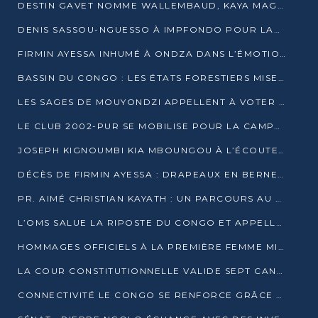
DESTIN GAVET NOMME WALLEMBAUD, KAYA MAGANE, BOUDZIKA ET MBOUSSA-ELLAH AUX COMMANDES DE SA CAMPAGNE
DENIS SASSOU-NGUESSO À IMPFONDO POUR LANCER LE CORRIDOR 13
FIRMIN AYESSA INHUMÉ À ONDZA DANS L’ÉMOTION ET LE RECUEILLEMENT
BASSIN DU CONGO : LES ÉTATS FORESTIERS MISENT SUR LES MARCHÉS CARBONE
LES SAGES DE MOUYONDZI APPELLENT À VOTER DENIS SASSOU-NGUESSO
LE CLUB 2002-PUR SE MOBILISE POUR LA CAMPAGNE
JOSEPH KIGNOUMBI KIA MBOUNGOU À L’ÉCOUTE DE TALANGAÏ
DÉCÈS DE FIRMIN AYESSA : DRAPEAUX EN BERNE LUNDI
PR. AIMÉ CHRISTIAN KAYATH : UN PARCOURS AU SERVICE DE LA RECHERCHE ET DE L’INNOVATION
L’OMS SALUE LA RIPOSTE DU CONGO ET APPELLE À DES RÉFORMES DURABLES
HOMMAGES OFFICIELS À LA PREMIÈRE FEMME MINISTRE DU CONGO
LA COUR CONSTITUTIONNELLE VALIDE SEPT CANDIDATURES POUR LA PRÉSIDENTIELLE
CONNECTIVITÉ LE CONGO SE RENFORCE GRÂCE AU CÂBLE 2AFRICA