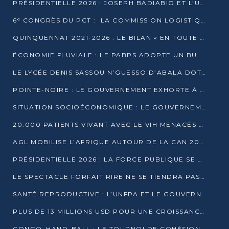
PRÉSIDENTIELLE 2026 : JOSEPH BADIABIO ET L’UDH-YUKI JOUENT LA PRUDENCE
6ᵉ CONGRÈS DU PCT : LA COMMISSION LOGISTIQUE ASSURE LA DISTRIBUTION DES KITS
QUINQUENNAT 2021-2026 : LE BILAN « EN TOUTE TRANSPARENCE » PRÉSENTÉ À LA PRESSE
ÉCONOMIE FLUVIALE : LE PABPS ADOPTE UN BUDGET 2026 DE PLUS DE 2,7 MILLIARDS FCFA
LE LYCÉE DENIS SASSOU N’GUESSO D’ABALA DOTÉ D’UNE SALLE MULTIMÉDIA
POINTE-NOIRE : LE GOUVERNEMENT EXHORTE À UN USAGE RESPONSABLE DU NOUVEAU MATÉRIEL MUNICIPAL
SITUATION SOCIOÉCONOMIQUE : LE GOUVERNEMENT INTERPELLÉ DEVANT LE SÉNAT
20.000 PATIENTS VIVANT AVEC LE VIH MENACÉS D’ARRÊT DE TRAITEMENT
AGL MOBILISE L’AFRIQUE AUTOUR DE LA CAN 2025
PRÉSIDENTIELLE 2026 : LA FORCE PUBLIQUE SE PRÉPARE À SÉCURISER LE SCRUTIN
LE SPECTACLE FORFAIT RIRE NE SE TIENDRA PAS LE 1ER JANVIER
SANTÉ REPRODUCTIVE : L’UNFPA ET LE GOUVERNEMENT AFFINENT LES PRIORITÉS DE 2026
PLUS DE 13 MILLIONS USD POUR UNE CROISSANCE VERTE ET SOUVERAINE
CONGO–HAND-BALL : LE TOURNOI DE COHÉSION ET DE FRATERNITÉ ALLUME SES LAMPIONS À BRAZZAVILLE