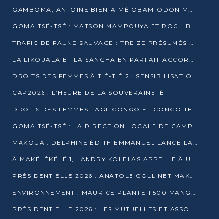
GAMBOMA, ANTOINE BIEN-AIMÉ OBAM-ODON MOBILISE LES 32 148 ÉLECTEURS EN FAVEUR DE DENIS SASSOU NGUESSO
GOMA TSÉ-TSÉ : MATSON MAMPOUYA ET ROCH BREDIN BISSALA NKOUNKOU EN CAMPAGNE DE PROXIMITÉ
TRAFIC DE FAUNE SAUVAGE : TREIZE PRÉSUMÉS TRAFIQUANTS INTERPELLÉS AU CONGO EN 2025
LA LIKOUALA ET LA SANGHA EN PARFAIT ACCORD AVEC LE PROJET DE SOCIÉTÉ DU CANDIDAT DENIS SASSOU-N’GUESSO
DROITS DES FEMMES À TIÉ-TIÉ 2 : SENSIBILISATION ET PÉDAGOGIE SUR LE DROIT DE VOTE
CAP2026 : L’HEURE DE LA SOUVERAINETÉ
DROITS DES FEMMES : AGL CONGO ET CONGO TERMINAL METTENT EN AVANT LE LEADERSHIP FÉMININ
GOMA TSÉ-TSÉ : LA DIRECTION LOCALE DE CAMPAGNE INTENSIFIE LA SENSIBILISATION DANS LES VILLAGES
MAKOUA : DELPHINE ÉDITH EMMANUEL LANCE LA CAMPAGNE POUR DENIS SASSOU-N’GUESSO
À MAKÉLÉKÉLÉ 1, LANDRY KOLELAS APPELLE À UNE MOBILISATION MASSIVE EN FAVEUR DE DENIS SASSOU-N’GUESSO
PRÉSIDENTIELLE 2026 : ANATOLE COLLINET MAKOSSO DÉFEND LE PROJET DE SOCIÉTÉ DE DENIS SASSOU NGUESSO
ENVIRONNEMENT : MAURICE PLANTE 1 500 MANGROVES POUR HONORER WANGARI MAATHAI
PRÉSIDENTIELLE 2026 : LES MUTUELLES ET ASSOCIATIONS S’IMPLIQUENT DANS LA CAMPAGNE ÉLECTORALE À TIÉ-TIÉ 2 (POINTE-NOIRE)