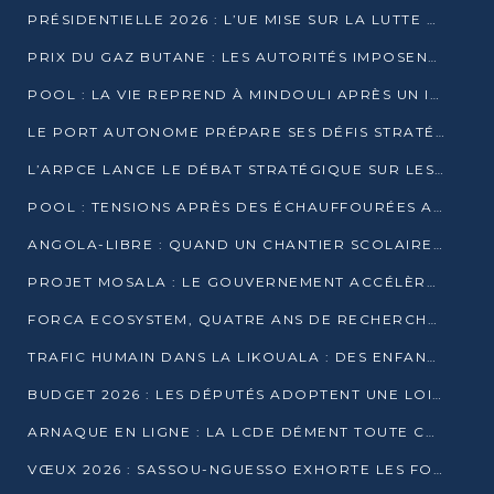
PRÉSIDENTIELLE 2026 : L’UE MISE SUR LA LUTTE CONTRE LA DÉSINFORMATION
PRIX DU GAZ BUTANE : LES AUTORITÉS IMPOSENT LE RESPECT DES PRIX RÉGLEMENTÉS
POOL : LA VIE REPREND À MINDOULI APRÈS UN INCIDENT ARMÉ SUR LA RN1
LE PORT AUTONOME PRÉPARE SES DÉFIS STRATÉGIQUES DE 2026
L’ARPCE LANCE LE DÉBAT STRATÉGIQUE SUR LES DONNÉES, L’IA ET LA FINANCE NUMÉRIQUE AU CONGO
POOL : TENSIONS APRÈS DES ÉCHAUFFOURÉES ARMÉES ENTRE DGSP ET EX-MILICIENS NINJA
ANGOLA-LIBRE : QUAND UN CHANTIER SCOLAIRE DEVIENT LE MIROIR D’UN CONGO EN MOUVEMENT
PROJET MOSALA : LE GOUVERNEMENT ACCÉLÈRE L’INSERTION DES JEUNES EN 2026
FORCA ECOSYSTEM, QUATRE ANS DE RECHERCHE DE TERRAIN AVANT UN LANCEMENT OFFICIEL EN 2026
TRAFIC HUMAIN DANS LA LIKOUALA : DES ENFANTS AUTOCHTONES RÉDUITS AU TRAVAIL FORCÉ
BUDGET 2026 : LES DÉPUTÉS ADOPTENT UNE LOI DES FINANCES DE PLUS DE 2500 MILLIARDS FCFA
ARNAQUE EN LIGNE : LA LCDE DÉMENT TOUTE CAMPAGNE DE RECRUTEMENT
VŒUX 2026 : SASSOU-NGUESSO EXHORTE LES FORCES VIVES À RENFORCER L’UNITÉ