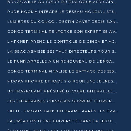
BRAZZAVILLE AU CŒUR DU DIALOGUE AFRICAIN SUR LES OBJECTIFS DE DÉVELOPPEMENT DURABLE
RUDE NGOMA INTÈGRE LE RÉSEAU MONDIAL SPUTNIK PRO APRÈS UNE FORMATION À MOSCOU
LUMIÈRES DU CONGO : DESTIN GAVET DÉDIE SON PRIX À L’UNITÉ NATIONALE ET À LA JEUNESSE
CONGO TERMINAL RENFORCE SON EXPERTISE AVEC NEUF NOUVEAUX FORMATEURS EN ENGINS PORTUAIRES
L’ARCHER PREND LE CONTRÔLE DE GINOV ET ACCÉLÈRE SON VIRAGE NUMÉRIQUE
LA BEAC ABAISSE SES TAUX DIRECTEURS POUR SOUTENIR LA CROISSANCE EN ZONE CEMAC
LE RUNR APPELLE À UN RENOUVEAU DE L’ENGAGEMENT MILITANT
CONGO TERMINAL FINALISE LE BATTAGE DES 558 PIEUX DU FUTUR QUAI DU MÔLE EST
MBOKA PROPRE ET PADJ 2.0 POUR UNE JEUNESSE PLUS AUTONOME
UN TRAFIQUANT PRÉSUMÉ D’IVOIRE INTERPELLÉ À DOLISIE
LES ENTREPRISES CHINOISES OUVRENT LEURS PORTES AUX JEUNES DIPLÔMÉS
SIBITI : 6 MORTS DANS UN DRAME APRÈS LES ÉPREUVES DU BEPC
LA CRÉATION D’UNE UNIVERSITÉ DANS LA LIKOUALA AU CŒUR D’UNE RÉFLEXION NATIONALE
ÉCONOMIE VERTE : AGL CONGO DONNE UNE SECONDE VIE À SES DÉCHETS INDUSTRIELS