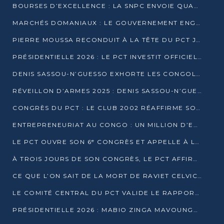
BOURSES D’EXCELLENCE : LA SNPC ENVOIE QUATRE NOUVEAUX TALENTS CONGOLAIS SE FORMER À BAKOU
MARCHÉS DOMANIAUX : LE GOUVERNEMENT ENGAGE LA STRUCTURATION DES TAXES D’ASSAINISSEMENT
PIERRE MOUSSA RECONDUIT À LA TÊTE DU PCT JUSQU’EN 2031
PRÉSIDENTIELLE 2026 : LE PCT INVESTIT OFFICIELLEMENT DENIS SASSOU NGUESSO
DENIS SASSOU-N’GUESSO EXHORTE LES CONGOLAIS À L’UNITÉ ET AU FAIR-PLAY DÉMOCRATIQUE EN 2026
RÉVEILLON D’ARMES 2025 : DENIS SASSOU-N’GUESSO GARANTIT DES ÉLECTIONS 2026 PAISIBLES ET SÉCURISÉES
CONGRÈS DU PCT : LE CLUB 2002 RÉAFFIRME SON SOUTIEN À DENIS SASSOU-N’GUESSO POUR 2026
ENTREPRENEURIAT AU CONGO : UN MILLION D’EUROS POUR FINANCER LES STARTUPS DÈS 2026
LE PCT OUVRE SON 6ᵉ CONGRÈS ET APPELLE À LA CANDIDATURE DE DENIS SASSOU NGUESSO
À TROIS JOURS DE SON CONGRÈS, LE PCT AFFIRME AVOIR ATTEINT TOUS SES OBJECTIFS
CE QUE L’ON SAIT DE LA MORT DE RAVIET CELVIC N’TSIANTSIE
LE COMITÉ CENTRAL DU PCT VALIDE LE RAPPORT DU CONGRÈS ET SOUTIENT DENIS SASSOU N’GUESSO
PRÉSIDENTIELLE 2026 : MABIO ZINGA MAVOUNGOU DÉCLARE SA CANDIDATURE ET CHARGE LE BILAN DU PCT