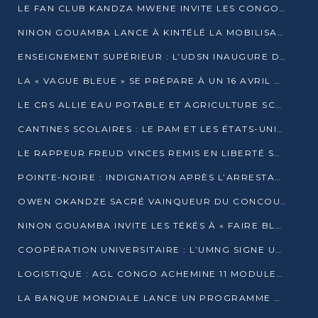
LE FAN CLUB KANDZA MWENE INVITE LES CONGOLAIS À UNE FORTE AFFLUENCE AU STADE DE KINTÉLÉ
NINON GOUAMBA LANCE À KINTÉLÉ LA MOBILISATION POUR L’INVESTITURE DR DSN
ENSEIGNEMENT SUPÉRIEUR : L’UDSN INAUGURE DES LABORATOIRES POUR BOOSTER LA FORMATION PRATIQUE
LA « VAGUE BLEUE » SE PRÉPARE À UN 16 AVRIL HISTORIQUE
LE CRS ALLIE EAU POTABLE ET AGRICULTURE SCOLAIRE AU CŒUR DE LA TRANSFORMATION DES ÉCOLES RURALES
CANTINES SCOLAIRES : LE PAM ET LES ÉTATS-UNIS AU CONTACT DES ÉCOLIERS DE KINKALA
LE RAPPEUR FREUD VINCES REMIS EN LIBERTÉ SOUS PRESSION MÉDIATIQUE
POINTE-NOIRE : INDIGNATION APRÈS L’ARRESTATION DU RAPPEUR FREUD VINCES
OWEN OKANDZE SACRÉ VAINQUEUR DU CONCOURS SLAM POUR LA VIE
NINON GOUAMBA INVITE LES TÉKÉS À « FAIRE BLOC » POUR PESER DANS LE DÉBAT NATIONAL
COOPÉRATION UNIVERSITAIRE : L’UMNG SIGNE UN ACCORD STRATÉGIQUE AVEC L’UNIVERSITÉ HAINAN EN CHINE
LOGISTIQUE : AGL CONGO ACHEMINE 11 MODULES GÉANTS JUSQU’À BRAZZAVILLE
LA BANQUE MONDIALE LANCE UN PROGRAMME DE 394 MILLIONS DE DOLLARS POUR LE BASSIN DU CONGO