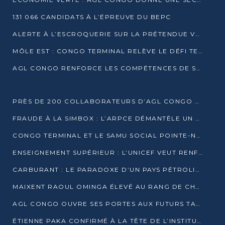
131 066 CANDIDATS À L’ÉPREUVE DU BEPC
ALERTE À L’ESCROQUERIE SUR LA PRÉTENDUE VENTE DE PARCELLES AFAT
MÔLE EST : CONGO TERMINAL RELÈVE LE DÉFI TECHNIQUE DES SABLES BITUMINEUX
AGL CONGO RENFORCE LES COMPÉTENCES DE SES ÉQUIPES AVEC LA CERTIFICATION CACES® R483
PRÈS DE 200 COLLABORATEURS D’AGL CONGO EN FORMATION JUSQU’EN JUILLET
FRAUDE À LA SIMBOX : L’ARPCE DÉMANTÈLE UN RÉSEAU UTILISANT DES CARTES SIM OUGANDAISES
CONGO TERMINAL ET LE SAMU SOCIAL POINTE-NOIRE RENOUVELLENT LEUR PARTENARIAT EN FAVEUR DES JEUNES VULNÉRABLES
ENSEIGNEMENT SUPÉRIEUR : L’UNICEF VEUT RENFORCER LA RECHERCHE SUR LES QUESTIONS DE L’ENFANCE
CARBURANT : LE PARADOXE D’UN PAYS PÉTROLIER CONFRONTÉ À DES PÉNURIES RÉCURRENTES
MAIXENT RAOUL OMINGA ÉLEVÉ AU RANG DE CHEVALIER DE L’ORDRE DE L’AMITIÉ ENTRE LA RUSSIE ET LE CONGO
AGL CONGO OUVRE SES PORTES AUX FUTURS TALENTS DE LA LOGISTIQUE
ÉTIENNE PAKA CONFIRMÉ À LA TÊTE DE L’INSTITUT GÉOGRAPHIQUE NATIONAL