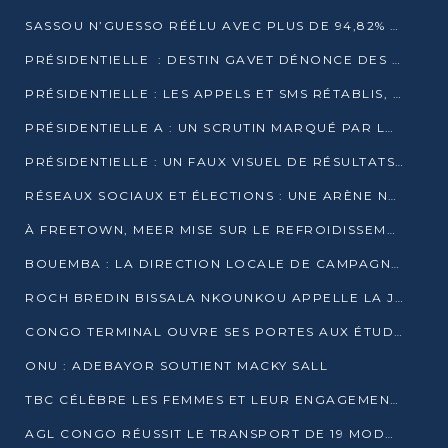
SASSOU N’GUESSO RÉÉLU AVEC PLUS DE 94,82% DES VOIX
PRÉSIDENTIELLE : DESTIN GAVET DÉNONCE DES IRRÉGULARITÉS ET REVENDIQUE LA VICTOIRE
PRÉSIDENTIELLE : LES APPELS ET SMS RÉTABLIS, INTERNET RESTE BLOQUÉ
PRÉSIDENTIELLE A : UN SCRUTIN MARQUÉ PAR LA COUPURE D’INTERNET ET UNE AFFLUENCE TIMIDE À BRAZZAVILLE
PRÉSIDENTIELLE : UN FAUX VISUEL DE RÉSULTATS CIRCULE
RÉSEAUX SOCIAUX ET ÉLECTIONS : UNE ARÈNE NUMÉRIQUE EN PLEINE MUTATION AU CONGO
À FREETOWN, MEER MISE SUR LE REFROIDISSEMENT PASSIF FACE À LA CHALEUR EXTRÊME
BOUEMBA : LA DIRECTION LOCALE DE CAMPAGNE DE DENIS SASSOU N’GUESSO MULTIPLIE LES ACTIVITÉS DE MOBILISATION
ROCH BREDIN BISSALA NKOUNKOU APPELLE LA JEUNESSE DE GOMA TSÉ-TSÉ À UN VOTE MASSIF POUR DENIS SASSOU NGUESSO
CONGO TERMINAL OUVRE SES PORTES AUX ÉTUDIANTS EN TRANSPORT ET LOGISTIQUE
ONU : ADEBAYOR SOUTIENT MACKY SALL
TBC CÉLÈBRE LES FEMMES ET LEUR ENGAGEMENT À L’OCCASION DU 8 MARS
AGL CONGO RÉUSSIT LE TRANSPORT DE 19 MODULES HORS GABARIT ENTRE POINTE-NOIRE ET BRAZZAVILLE