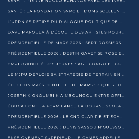
SÉNAT : PIERRE NGOLO ÉCHANGE AVEC DES INVESTISSEURS DU NUMÉRIQUE
SANTÉ : LA FONDATION SNPC ET L’OMS SCELLENT UN PARTENARIAT STRATÉGIQUE DE TROIS ANS
L’UPRN SE RETIRE DU DIALOGUE POLITIQUE DE DJAMBALA : TENSIONS DANS LE PRÉ-ÉLECTORAL CONGOLAIS
DAVE MAFOULA À L’ÉCOUTE DES ARTISTES POUR REDÉFINIR SA POLITIQUE CULTURELLE
PRÉSIDENTIELLE DE MARS 2026 : SEPT DOSSIERS DE CANDIDATURE ENREGISTRÉS À LA CLÔTURE DES DÉPÔTS
PRÉSIDENTIELLE 2026 : DESTIN GAVET SE POSE EN CANDIDAT DU « RAS-LE-BOL »
EMPLOYABILITÉ DES JEUNES : AGL CONGO ET CONGO TERMINAL S’ALLIENT À UCAC-ICAM
LE MJPU DÉPLOIE SA STRATÉGIE DE TERRAIN EN FAVEUR DE DSN
ÉLECTION PRÉSIDENTIELLE DE MARS : 3 QUESTIONS À UN EXPERT CONGOLAIS DE LA CYBERSÉCURITÉ
JOSEPH KIGNOUMBI KIA MBOUNGOU ENTRE OFFICIELLEMENT EN COURSE POUR LA PRÉSIDENTIELLE
ÉDUCATION : LA FCRM LANCE LA BOURSE SCOLAIRE FRANCINE-NTOUMI POUR PROMOUVOIR LES FILIÈRES SCIENTIFIQUES
PRÉSIDENTIELLE 2026 : LE CNR CLARIFIE ET ÉCARTE LA CANDIDATURE DU PASTEUR NTUMI
PRÉSIDENTIELLE 2026 : DENIS SASSOU N’GUESSO ANNONCE OFFICIELLEMENT SA CANDIDATURE
ENSEIGNEMENT SUPÉRIEUR : LE CAMES APPELLE À UNE UNIVERSITÉ AFRICAINE AXÉE SUR L’EMPLOYABILITÉ