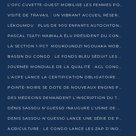
L’OFC CUVETTE-OUEST MOBILISE LES FEMMES POUR ACCUEILLIR LE PRÉSIDENT DE LA RÉPUBLIQUE
VISITE DE TRAVAIL : UN VIBRANT ACCUEIL RÉSERVÉ À DENIS SASSOU-N’GUESSO PAR L’ASSOCIATION « LES AMIS DE WOMO »
LÉKOUMOU : PLUS DE 900 ENFANTS AUTOCHTONES REÇOIVENT DES KITS SCOLAIRES GRÂCE À L’ESPACE OPOKO
PASCAL TSATY-MABIALA ÉLU PRÉSIDENT DU CONSEIL NATIONAL DE L’UPADS
LA SECTION 1-PCT MOUKOUNDZI NGOUAKA MOBILISE 100 000 FCFA POUR LE 6ᵉ CONGRÈS DU PARTI
BASSIN DU CONGO : LE FONDS BLEU SÉDUIT LES BAILLEURS À BELÉM
JOURNÉE MONDIALE DE LA QUALITÉ : AGL CONGO FORME ET SENSIBILISE LES JEUNES TALENTS
L’ACPE LANCE LA CERTIFICATION OBLIGATOIRE DES CONTRATS DE TRAVAIL DES TRANSPORTEURS
POINTE-NOIRE SE DOTE DE NOUVEAUX ENGINS POUR L’ASSAINISSEMENT ET L’ENTRETIEN ROUTIER
DES MÉDECINS DEMANDENT L’INSCRIPTION DU TRAITEMENT DU PIED-BOT DANS LES CURSUS UNIVERSITAIRES
DÉNIS SASSOU N’GUESSO INAUGURE L’USINE DE VALORISATION DU GAZ ASSOCIÉ
DENIS SASSOU-N’GUESSO LANCE UNE SÉRIE DE PROJETS DANS LE KOUILOU
AGRICULTURE : LE CONGO LANCE LES ZAP D’INONI ET YONO