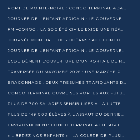
PORT DE POINTE-NOIRE : CONGO TERMINAL ADAPTE SON DRAGAGE AUX SABLES BITUMINEUX
JOURNÉE DE L’ENFANT AFRICAIN : LE GOUVERNEMENT RÉAFFIRME SON ENGAGEMENT POUR L’ACCÈS À L’EAU ET À L’ASSAINISSEMENT
FMI–CONGO : LA SOCIÉTÉ CIVILE EXIGE UNE RÉFORME DE LA FISCALITÉ PÉTROLIÈRE
JOURNÉE MONDIALE DES OCÉANS : AGL CONGO MOBILISE SES COLLABORATEURS POUR LA PRÉSERVATION DE LA BIODIVERSITÉ MARINE
JOURNÉE DE L’ENFANT AFRICAIN : LE GOUVERNEMENT MOBILISÉ POUR L’HYGIÈNE DANS LES ORPHELINATS
LCDE DÉMENT L’OUVERTURE D’UN PORTAIL DE RECRUTEMENT ET APPELLE À LA VIGILANCE
TRAVERSÉE DU MAYOMBE 2026 : UNE MARCHE POUR SENSIBILISER ET DÉPISTER AU DIABÈTE
BRACONNAGE : DEUX PRÉSUMÉS TRAFIQUANTS D’HIPPOPOTAME ÉCROUÉS À BRAZZAVILLE
CONGO TERMINAL OUVRE SES PORTES AUX FUTURS INGÉNIEURS DE L’UCAC-ICAM
PLUS DE 700 SALARIÉS SENSIBILISÉS À LA LUTTE CONTRE LA TUBERCULOSE À CONGO TERMINAL
PLUS DE 149 000 ÉLÈVES À L’ASSAUT DU DERNIER CEPE
ENVIRONNEMENT: CONGO TERMINAL AGIT SUR LE TERRAIN ET FORME LES PLUS JEUNES
« LIBÉREZ NOS ENFANTS » : LA COLÈRE DE PLUSIEURS MÈRES À BRAZZAVILLE CONTRE LA DGSP