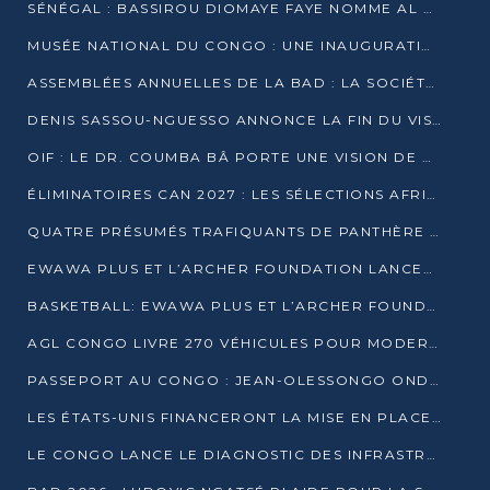
SÉNÉGAL : BASSIROU DIOMAYE FAYE NOMME AL AMINOU LÔ PREMIER MINISTRE
MUSÉE NATIONAL DU CONGO : UNE INAUGURATION PORTEUSE D’ESPOIR POUR LA CULTURE
ASSEMBLÉES ANNUELLES DE LA BAD : LA SOCIÉTÉ CIVILE CONGOLAISE À LA RECHERCHE DE PARTENAIRES POUR SES PROJETS
DENIS SASSOU-NGUESSO ANNONCE LA FIN DU VISA POUR LES AFRICAINS EN 2027
OIF : LE DR. COUMBA BÂ PORTE UNE VISION DE DIALOGUE, DE STABILITÉ ET DE RÉFORME À LA TÊTE
ÉLIMINATOIRES CAN 2027 : LES SÉLECTIONS AFRICAINES CONNAISSENT LEURS ADVERSAIRES
QUATRE PRÉSUMÉS TRAFIQUANTS DE PANTHÈRE ARRÊTÉS À EWO
EWAWA PLUS ET L’ARCHER FOUNDATION LANCENT UN CAMP DE BASKET POUR LES JEUNES À BRAZZAVILLE
BASKETBALL: EWAWA PLUS ET L’ARCHER FOUNDATION LANCENT UN CAMP POUR LES JEUNES
AGL CONGO LIVRE 270 VÉHICULES POUR MODERNISER LE TRANSPORT URBAIN
PASSEPORT AU CONGO : JEAN-OLESSONGO ONDAYE VEUT METTRE FIN AUX LENTEURS ADMINISTRATIVES
LES ÉTATS-UNIS FINANCERONT LA MISE EN PLACE DE JUSQU’À 50 CLINIQUES DE LUTTE CONTRE L’EBOLA
LE CONGO LANCE LE DIAGNOSTIC DES INFRASTRUCTURES SPORTIVES DU COMPLEXE DE KINTÉLÉ