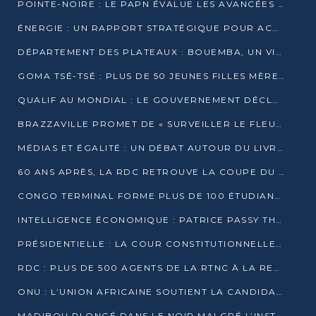
POINTE-NOIRE : LE PAPN ÉVALUE LES AVANCÉES DU MÔLE EST
ÉNERGIE : UN RAPPORT STRATÉGIQUE POUR ACCÉLÉRER LA TRANSITION AU CONGO
DÉPARTEMENT DES PLATEAUX : BOUEMBA, UN VIVIER ÉCONOMIQUE PRÊT À EXPLOSER
GOMA TSÉ-TSÉ : PLUS DE 50 JEUNES FILLES MÈRES SENSIBILISÉES À LA SANTÉ SEXUELLE
QUALIF AU MONDIAL : LE GOUVERNEMENT DÉCLARE LA JOURNÉE DU 1ER AVRIL 2026 CHÔMÉE ET PAYÉE
BRAZZAVILLE PROMET DE « SURVEILLER LE FLEUVE » APRÈS LA QUALIFICATION DE LA RDC AU MONDIAL
MÉDIAS ET ÉGALITÉ : UN DÉBAT AUTOUR DU LIVRE « CES FEMMES QUI REPRENNENT LE POUVOIR SUR LEUR VIE »
60 ANS APRÈS, LA RDC RETROUVE LA COUPE DU MONDE
CONGO TERMINAL FORME PLUS DE 100 ÉTUDIANTS AUX TECHNIQUES D’EMBAUCHE
INTELLIGENCE ÉCONOMIQUE : PATRICE PASSY THÉORISE UNE STRATÉGIE ADAPTÉE AUX CONTEXTES FRAGMENTÉS
PRÉSIDENTIELLE : LA COUR CONSTITUTIONNELLE CONFIRME LA VICTOIRE DE SASSOU NGUESSO AVEC 94,90 % DES SUFFRAGES
RDC : PLUS DE 500 AGENTS DE LA RTNC À LA RETRAITE, UNE PAGE SE TOURNE
ONU : L’UNION AFRICAINE SOUTIENT LA CANDIDATURE DE MACKY SALL
MADIBOU PLONGÉ DANS LE NOIR MALGRÉ L’INSTALLATION D’UN NOUVEAU TRANSFORMATEUR