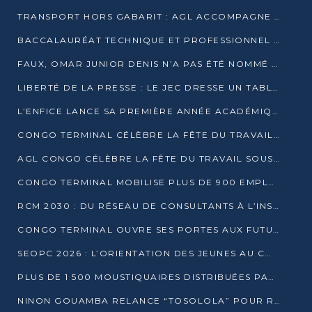
TRANSPORT HORS GABARIT : AGL ACCOMPAGNE LE DÉVELOPPEMENT DU SECTEUR BRASSICOLE AU CONGO
BACCALAURÉAT TECHNIQUE ET PROFESSIONNEL : 16 352 CANDIDATS LANCÉS DANS LES ÉPREUVES D’EPS
FAUX, OMAR JUNIOR DENIS N’A PAS ÉTÉ NOMMÉ AIDE DE CAMP ADJOINT DE DENIS SASSOU NGUESSO
LIBERTÉ DE LA PRESSE : LE JEC DRESSE UN TABLEAU PRÉOCCUPANT AU CONGO
L’ENFICE LANCE SA PREMIÈRE ANNÉE ACADÉMIQUE AVEC 100 FUTURS ENSEIGNANTS
CONGO TERMINAL CÉLÈBRE LA FÊTE DU TRAVAIL AVEC SES COLLABORATEURS À POINTE-NOIRE
AGL CONGO CÉLÈBRE LA FÊTE DU TRAVAIL SOUS LE SIGNE DE LA COHÉSION
CONGO TERMINAL MOBILISE PLUS DE 900 EMPLOYÉS AUTOUR DE LA SÉCURITÉ AU TRAVAIL
RCM 2030 : DU RÉSEAU DE CONSULTANTS À L’INSTRUMENT DE PUISSANCE EN AFRIQUE FRANCOPHONE
CONGO TERMINAL OUVRE SES PORTES AUX FUTURS INGÉNIEURS AU FORUM DES MÉTIERS D’UCAC-ICAM
SEOPC 2026 : L’ORIENTATION DES JEUNES AU CŒUR DE LA DEUXIÈME ÉDITION
PLUS DE 1 500 MOUSTIQUAIRES DISTRIBUÉES PAR AGL ET CONGO TERMINAL DANS LA LUTTE CONTRE LE PALUDISME
NINON GOUAMBA RELANCE “TOSOLOLA” POUR RENFORCER LE DIALOGUE AVEC LES CITOYENS