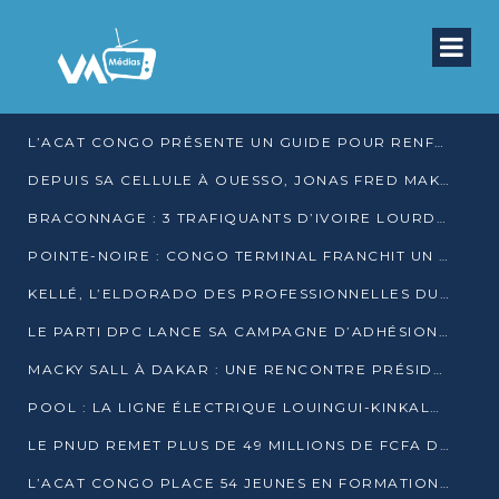
L’ACAT CONGO PRÉSENTE UN GUIDE POUR RENFORCER LES GARANTIES JUDICIAIRES EN GARDE À VUE
DEPUIS SA CELLULE À OUESSO, JONAS FRED MAKITA DÉNONCE CE QU’IL QUALIFIE DE DÉNI DE JUSTICE
BRACONNAGE : 3 TRAFIQUANTS D’IVOIRE LOURDEMENT CONDAMNÉS À DJAMBALA
POINTE-NOIRE : CONGO TERMINAL FRANCHIT UN CAP HISTORIQUE AVEC 99 MOUVEMENTS/HEURE
KELLÉ, L’ELDORADO DES PROFESSIONNELLES DU SEXE
LE PARTI DPC LANCE SA CAMPAGNE D’ADHÉSIONS ET VEUT STRUCTURER SA PRÉSENCE DANS LES 15 DÉPARTEMENTS
MACKY SALL À DAKAR : UNE RENCONTRE PRÉSIDENTIELLE QUI DIVISE L’OPINION SÉNÉGALAISE
POOL : LA LIGNE ÉLECTRIQUE LOUINGUI-KINKALA-BOKO MISE EN SERVICE
LE PNUD REMET PLUS DE 49 MILLIONS DE FCFA D’ÉQUIPEMENTS POUR ACCÉLÉRER LA NUMÉRISATION DU SYSTÈME DE SANTÉ
L’ACAT CONGO PLACE 54 JEUNES EN FORMATION PROFESSIONNELLE