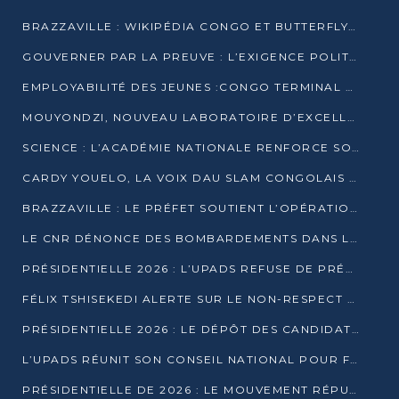
BRAZZAVILLE : WIKIPÉDIA CONGO ET BUTTERFLY SCELLENT UN PARTENARIAT POUR STRUCTURER LE BÉNÉVOLAT NUMÉRIQUE
GOUVERNER PAR LA PREUVE : L’EXIGENCE POLITIQUE DU XXIᵉ SIÈCLE
EMPLOYABILITÉ DES JEUNES :CONGO TERMINAL S’ALLIE À L’ESCIC POUR RAPPROCHER L’ÉCOLE DU TERRAIN
MOUYONDZI, NOUVEAU LABORATOIRE D’EXCELLENCE PÉDAGOGIQUE AVEC L’ENFICE
SCIENCE : L’ACADÉMIE NATIONALE RENFORCE SON ÉQUIPE ET TRACE SA FEUILLE DE ROUTE 2026
CARDY YOUELO, LA VOIX DAU SLAM CONGOLAIS QUI INTERPELLE LE MONDE
BRAZZAVILLE : LE PRÉFET SOUTIENT L’OPÉRATION « ZÉRO KULUNA » ET APPELLE À LA VIGILANCE CITOYENNE
LE CNR DÉNONCE DES BOMBARDEMENTS DANS LE POOL ET ACCUSE LE GOUVERNEMENT
PRÉSIDENTIELLE 2026 : L’UPADS REFUSE DE PRÉSENTER UN CANDIDAT ET DÉNONCE UN PROCESSUS NON CRÉDIBLE
FÉLIX TSHISEKEDI ALERTE SUR LE NON-RESPECT DES ENGAGEMENTS DE PAIX APRÈS SA RENCONTRE AVEC D. SASSOU-NGUESSO
PRÉSIDENTIELLE 2026 : LE DÉPÔT DES CANDIDATURES OUVERT DU 29 JANVIER AU 12 FÉVRIER
L’UPADS RÉUNIT SON CONSEIL NATIONAL POUR FIXER SA LIGNE POLITIQUE À DEUX MOIS DE LA PRÉSIDENTIELLE
PRÉSIDENTIELLE DE 2026 : LE MOUVEMENT RÉPUBLICAIN DÉNONCE UNE CONVOCATION ÉLECTORALE « OPAQUE ET PRÉCIPITÉE »