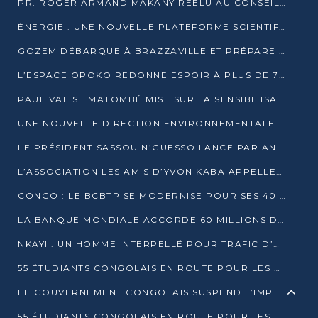
PR. ROGER ARMAND MAKANY RÉÉLU AU CONSEIL DE L’AUF
ÉNERGIE : UNE NOUVELLE PLATEFORME SCIENTIFIQUE POUR LA TRANSITION ÉNERGÉTIQUE EN AFRIQUE CENTRALE
GOZEM DÉBARQUE À BRAZZAVILLE ET PRÉPARE SON ARRIVÉE À POINTE-NOIRE
L’ESPACE OPOKO REDONNE ESPOIR À PLUS DE 775 ÉLÈVES AUTOCHTONES DANS LE NORD DU CONGO
PAUL VALISE MATOMBÉ MISE SUR LA SENSIBILISATION POUR ÉRAQUER LE GRAND BANDITISME
UNE NOUVELLE DIRECTION ENVIRONNEMENTALE POUR RENFORCER LA GESTION DES DONNÉES AU CONGO
LE PRÉSIDENT SASSOU N’GUESSO LANCE PAR ANTICIPATION LA 39ÈME JOURNÉE NATIONALE DE L’ARBRE
L’ASSOCIATION LES AMIS D’YVON KABA APPELLENT DENIS SASSOU N’GUESSO À SE PORTER CANDIDAT
CONGO : LE BCBTP SE MODERNISE POUR SES 40 ANS D’EXISTENCE
LA BANQUE MONDIALE ACCORDE 60 MILLIONS DE DOLLARS POUR LA RÉSILIENCE URBAINE AU CONGO
NKAYI : UN HOMME INTERPELLÉ POUR TRAFIC D’UN BÉBÉ CHIMPANZÉ
55 ÉTUDIANTS CONGOLAIS EN ROUTE POUR LES UNIVERSITÉS ALGÉRIENNES
LE GOUVERNEMENT CONGOLAIS SUSPEND L’IMPORTATION DES MACHETTES ET DES MOTOS
55 ÉTUDIANTS CONGOLAIS EN ROUTE POUR LES UNIVERSITÉS ALGÉRIENNES