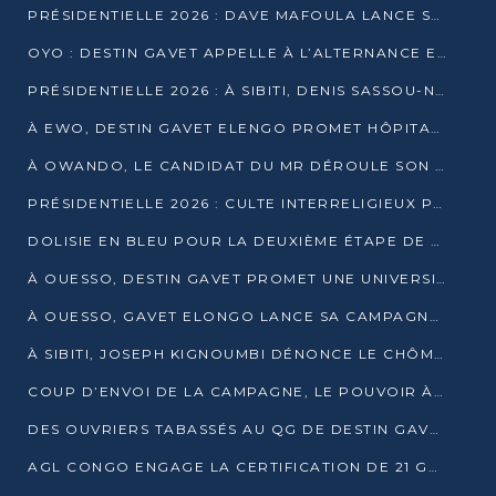
PRÉSIDENTIELLE 2026 : DAVE MAFOULA LANCE SA « VAGUE DU NOUVEAU DÉPART » À IMPFONDO
OYO : DESTIN GAVET APPELLE À L’ALTERNANCE ET À LA RESPONSABILITÉ DE LA JEUNESSE
PRÉSIDENTIELLE 2026 : À SIBITI, DENIS SASSOU-N’GUESSO PARIE SUR LES RESSOURCES DE LA LEKOUMOU
À EWO, DESTIN GAVET ELENGO PROMET HÔPITAL, CHEMIN DE FER ET AUDIT DES FINANCES PUBLIQUES
À OWANDO, LE CANDIDAT DU MR DÉROULE SON PROGRAMME DE “CHANGEMENT”
PRÉSIDENTIELLE 2026 : CULTE INTERRELIGIEUX POUR LA PAIX À OUENZÉ
DOLISIE EN BLEU POUR LA DEUXIÈME ÉTAPE DE CAMPAGNE DE DSN
À OUESSO, DESTIN GAVET PROMET UNE UNIVERSITÉ POUR LA SANGHA
À OUESSO, GAVET ELONGO LANCE SA CAMPAGNE SOUS LE SIGNE DU RENOUVEAU
À SIBITI, JOSEPH KIGNOUMBI DÉNONCE LE CHÔMAGE ET LES DÉFAILLANCES DE L’ÉTAT
COUP D’ENVOI DE LA CAMPAGNE, LE POUVOIR À POINTE-NOIRE, L’OPPOSITION À OUESSO ET SIBITI
DES OUVRIERS TABASSÉS AU QG DE DESTIN GAVET À 24 HEURES DE L’OUVERTURE DE LA CAMPAGNE
AGL CONGO ENGAGE LA CERTIFICATION DE 21 GRUTIERS AUX NORMES INTERNATIONALES