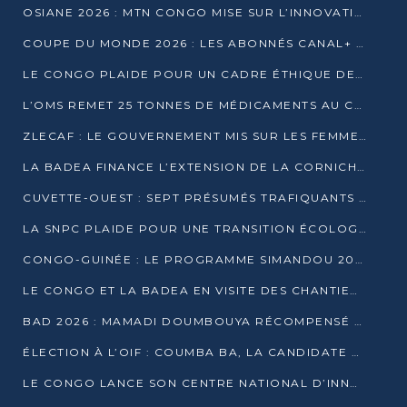
OSIANE 2026 : MTN CONGO MISE SUR L’INNOVATION POUR RELEVER LES DÉFIS AFRICAINS
COUPE DU MONDE 2026 : LES ABONNÉS CANAL+ AU CONGO DÉÇUS À QUELQUES JOURS DU COUP D’ENVOI
LE CONGO PLAIDE POUR UN CADRE ÉTHIQUE DE L’INTELLIGENCE ARTIFICIELLE À DAKAR
L’OMS REMET 25 TONNES DE MÉDICAMENTS AU CONGO POUR RENFORCER LA RIPOSTE AUX ÉPIDÉMIES
ZLECAF : LE GOUVERNEMENT MIS SUR LES FEMMES ENTREPRENEURES
LA BADEA FINANCE L’EXTENSION DE LA CORNICHE SUD DE BRAZZAVILLE
CUVETTE-OUEST : SEPT PRÉSUMÉS TRAFIQUANTS DE FAUNE INTERPELLÉS À EWO ET KELLÉ
LA SNPC PLAIDE POUR UNE TRANSITION ÉCOLOGIQUE PROGRESSIVE
CONGO-GUINÉE : LE PROGRAMME SIMANDOU 2040 AU CŒUR DES ÉCHANGES À LA BAD
LE CONGO ET LA BADEA EN VISITE DES CHANTIERS
BAD 2026 : MAMADI DOUMBOUYA RÉCOMPENSÉ PAR LE TROPHÉE BABACAR NDIAYE À BRAZZAVILLE
ÉLECTION À L’OIF : COUMBA BA, LA CANDIDATE DISCRÈTE QUI BOUSCULE LE JEU DIPLOMATIQUE
LE CONGO LANCE SON CENTRE NATIONAL D’INNOVATION