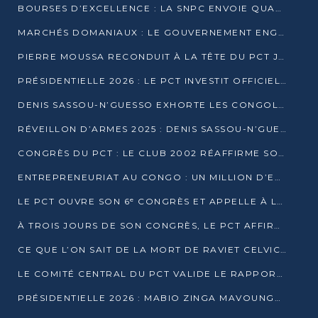
BOURSES D’EXCELLENCE : LA SNPC ENVOIE QUATRE NOUVEAUX TALENTS CONGOLAIS SE FORMER À BAKOU
MARCHÉS DOMANIAUX : LE GOUVERNEMENT ENGAGE LA STRUCTURATION DES TAXES D’ASSAINISSEMENT
PIERRE MOUSSA RECONDUIT À LA TÊTE DU PCT JUSQU’EN 2031
PRÉSIDENTIELLE 2026 : LE PCT INVESTIT OFFICIELLEMENT DENIS SASSOU NGUESSO
DENIS SASSOU-N’GUESSO EXHORTE LES CONGOLAIS À L’UNITÉ ET AU FAIR-PLAY DÉMOCRATIQUE EN 2026
RÉVEILLON D’ARMES 2025 : DENIS SASSOU-N’GUESSO GARANTIT DES ÉLECTIONS 2026 PAISIBLES ET SÉCURISÉES
CONGRÈS DU PCT : LE CLUB 2002 RÉAFFIRME SON SOUTIEN À DENIS SASSOU-N’GUESSO POUR 2026
ENTREPRENEURIAT AU CONGO : UN MILLION D’EUROS POUR FINANCER LES STARTUPS DÈS 2026
LE PCT OUVRE SON 6ᵉ CONGRÈS ET APPELLE À LA CANDIDATURE DE DENIS SASSOU NGUESSO
À TROIS JOURS DE SON CONGRÈS, LE PCT AFFIRME AVOIR ATTEINT TOUS SES OBJECTIFS
CE QUE L’ON SAIT DE LA MORT DE RAVIET CELVIC N’TSIANTSIE
LE COMITÉ CENTRAL DU PCT VALIDE LE RAPPORT DU CONGRÈS ET SOUTIENT DENIS SASSOU N’GUESSO
PRÉSIDENTIELLE 2026 : MABIO ZINGA MAVOUNGOU DÉCLARE SA CANDIDATURE ET CHARGE LE BILAN DU PCT