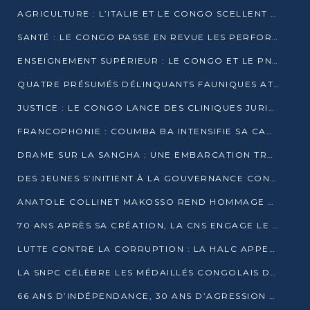
AGRICULTURE : L’ITALIE ET LE CONGO SCELLENT UN PARTENARIAT POUR UNE PRODUCTION LOCALE DURABLE
SANTÉ : LE CONGO PASSE EN REVUE LES PERFORMANCES DE SES HÔPITAUX À MI-PARCOURS
ENSEIGNEMENT SUPÉRIEUR : LE CONGO ET LE PNUD VEULENT RAPPROCHER LA FORMATION UNIVERSITAIRE DES BESOINS DU MARCHÉ DE L’EMPLOI
QUATRE PRÉSUMÉS DÉLINQUANTS FAUNIQUES ATTENDUS DEVANT LA JUSTICE POUR TRAFIC D’IVOIRE
JUSTICE : LE CONGO LANCE DES CLINIQUES JURIDIQUES POUR RAPPROCHER LE DROIT DES CITOYENS
FRANCOPHONIE : COUMBA BA INTENSIFIE SA CAMPAGNE POUR LA SUCCESSION À LA TÊTE DE L’OIF
DRAME SUR LA SANGHA : UNE EMBARCATION TRANSPORTANT DES FIDÈLES DE « NZAMBÉ YA L’HUILE » FAIT NAUFRAGE À OUESSO
DES JEUNES S’INITIENT À LA GOUVERNANCE CONTINENTALE À BRAZZAVILLE
ANATOLE COLLINET MAKOSSO REND HOMMAGE À JEAN-PAUL PIGASSE
70 ANS APRÈS SA CRÉATION, LA CNS ENGAGE LE VIRAGE DE LA DIGITALISATION
LUTTE CONTRE LA CORRUPTION : LA HALC APPELLE À PASSER DES DISCOURS AUX ACTES
LA SNPC CÉLÈBRE LES MÉDAILLÉS CONGOLAIS DES OLYMPIADES PANAFRICAINES DE MATHÉMATIQUES 2026
66 ANS D’INDÉPENDANCE, 30 ANS D’AGRESSION RWANDAISE : 4 PRÉSIDENCES, UN ÉCHEC COLLECTIF