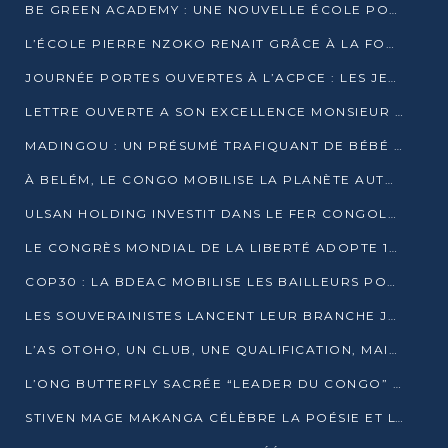
BE GREEN ACADEMY : UNE NOUVELLE ÉCOLE POUR LES MÉTIERS DE L’ÉCOLOGIE À POINTE-NOIRE
L’ÉCOLE PIERRE NZOKO RENAIT GRÂCE À LA FONDATION MUCODEC
JOURNÉE PORTES OUVERTES À L’ACPCE : LES JEUNES EN IMMERSION DANS L’ENTREPRISE
LETTRE OUVERTE A SON EXCELLENCE MONSIEUR DENIS SASSOU NGUESSO, PRESIDENT DE LAREPUBLIQUE DU CONGO
MADINGOU : UN PRÉSUMÉ TRAFIQUANT DE BÉBÉ CHIMPANZÉ FIXÉ SUR SON SORT LE 20 NOVEMBRE
À BELÉM, LE CONGO MOBILISE LA PLANÈTE AUTOUR DU FONDS BLEU POUR LE BASSIN DU CONGO
ULSAN HOLDING INVESTIT DANS LE FER CONGOLAIS
LE CONGRÈS MONDIAL DE LA LIBERTÉ ADOPTE 14 RÉSOLUTIONS HISTORIQUES
COP30 : LA BDEAC MOBILISE LES BAILLEURS POUR LE FONDS BLEU DU BASSIN DU CONGO
LES SOUVERAINISTES LANCENT LEUR BRANCHE JEUNE À BRAZZAVILLE
L’AS OTOHO, UN CLUB, UNE QUALIFICATION, MAIS ENCORE DES DOUTES
L’ONG BUTTERFLY SACRÉE “LEADER DU CONGO” AU PRIX D’EXCELLENCE 2025
STIVEN MAGE MAKANGA CÉLÈBRE LA POÉSIE ET L’HUMAIN AVEC SON RECUEIL “HECTARE”