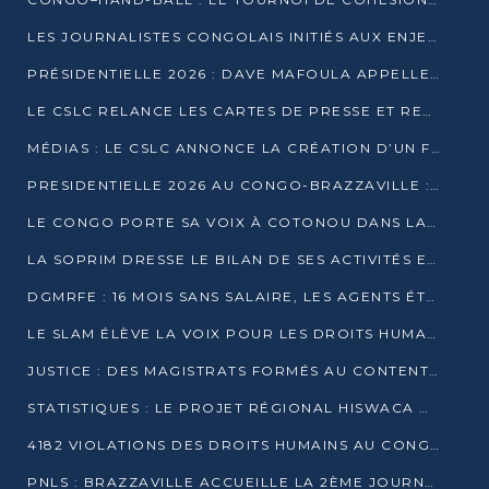
LES JOURNALISTES CONGOLAIS INITIÉS AUX ENJEUX DE L’ÉCONOMIE BLEUE
PRÉSIDENTIELLE 2026 : DAVE MAFOULA APPELLE LES CONGOLAIS À UN « NOUVEAU DÉPART »
LE CSLC RELANCE LES CARTES DE PRESSE ET RECONNAÎT OFFICIELLEMENT LES MÉDIAS EN LIGNE
MÉDIAS : LE CSLC ANNONCE LA CRÉATION D’UN FONDS D’APPUI À LA PRESSE
PRESIDENTIELLE 2026 AU CONGO-BRAZZAVILLE : UN CASTING ÉLARGI
LE CONGO PORTE SA VOIX À COTONOU DANS LA LUTTE CONTRE LA TUBERCULOSE
LA SOPRIM DRESSE LE BILAN DE SES ACTIVITÉS ET FIXE DE NOUVELLES PRIORITÉS
DGMRFE : 16 MOIS SANS SALAIRE, LES AGENTS ÉTOUFFENT DANS LE SILENCE
LE SLAM ÉLÈVE LA VOIX POUR LES DROITS HUMAINS À BRAZZAVILLE
JUSTICE : DES MAGISTRATS FORMÉS AU CONTENTIEUX DE LA PROPRIÉTÉ INTELLECTUELLE
STATISTIQUES : LE PROJET RÉGIONAL HISWACA OFFICIELLEMENT LANCÉ AU CONGO
4182 VIOLATIONS DES DROITS HUMAINS AU CONGO EN 2025 SELON LE CAD
PNLS : BRAZZAVILLE ACCUEILLE LA 2ÈME JOURNÉE SCIENTIFIQUE SUR LE VIH/SIDA