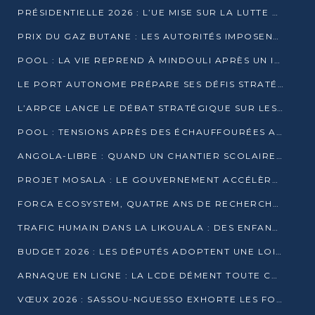
PRÉSIDENTIELLE 2026 : L’UE MISE SUR LA LUTTE CONTRE LA DÉSINFORMATION
PRIX DU GAZ BUTANE : LES AUTORITÉS IMPOSENT LE RESPECT DES PRIX RÉGLEMENTÉS
POOL : LA VIE REPREND À MINDOULI APRÈS UN INCIDENT ARMÉ SUR LA RN1
LE PORT AUTONOME PRÉPARE SES DÉFIS STRATÉGIQUES DE 2026
L’ARPCE LANCE LE DÉBAT STRATÉGIQUE SUR LES DONNÉES, L’IA ET LA FINANCE NUMÉRIQUE AU CONGO
POOL : TENSIONS APRÈS DES ÉCHAUFFOURÉES ARMÉES ENTRE DGSP ET EX-MILICIENS NINJA
ANGOLA-LIBRE : QUAND UN CHANTIER SCOLAIRE DEVIENT LE MIROIR D’UN CONGO EN MOUVEMENT
PROJET MOSALA : LE GOUVERNEMENT ACCÉLÈRE L’INSERTION DES JEUNES EN 2026
FORCA ECOSYSTEM, QUATRE ANS DE RECHERCHE DE TERRAIN AVANT UN LANCEMENT OFFICIEL EN 2026
TRAFIC HUMAIN DANS LA LIKOUALA : DES ENFANTS AUTOCHTONES RÉDUITS AU TRAVAIL FORCÉ
BUDGET 2026 : LES DÉPUTÉS ADOPTENT UNE LOI DES FINANCES DE PLUS DE 2500 MILLIARDS FCFA
ARNAQUE EN LIGNE : LA LCDE DÉMENT TOUTE CAMPAGNE DE RECRUTEMENT
VŒUX 2026 : SASSOU-NGUESSO EXHORTE LES FORCES VIVES À RENFORCER L’UNITÉ