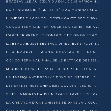
BRAZZAVILLE AU CŒUR DU DIALOGUE AFRICAIN SUR LES OBJECTIFS DE DÉVELOPPEMENT DURABLE
RUDE NGOMA INTÈGRE LE RÉSEAU MONDIAL SPUTNIK PRO APRÈS UNE FORMATION À MOSCOU
LUMIÈRES DU CONGO : DESTIN GAVET DÉDIE SON PRIX À L’UNITÉ NATIONALE ET À LA JEUNESSE
CONGO TERMINAL RENFORCE SON EXPERTISE AVEC NEUF NOUVEAUX FORMATEURS EN ENGINS PORTUAIRES
L’ARCHER PREND LE CONTRÔLE DE GINOV ET ACCÉLÈRE SON VIRAGE NUMÉRIQUE
LA BEAC ABAISSE SES TAUX DIRECTEURS POUR SOUTENIR LA CROISSANCE EN ZONE CEMAC
LE RUNR APPELLE À UN RENOUVEAU DE L’ENGAGEMENT MILITANT
CONGO TERMINAL FINALISE LE BATTAGE DES 558 PIEUX DU FUTUR QUAI DU MÔLE EST
MBOKA PROPRE ET PADJ 2.0 POUR UNE JEUNESSE PLUS AUTONOME
UN TRAFIQUANT PRÉSUMÉ D’IVOIRE INTERPELLÉ À DOLISIE
LES ENTREPRISES CHINOISES OUVRENT LEURS PORTES AUX JEUNES DIPLÔMÉS
SIBITI : 6 MORTS DANS UN DRAME APRÈS LES ÉPREUVES DU BEPC
LA CRÉATION D’UNE UNIVERSITÉ DANS LA LIKOUALA AU CŒUR D’UNE RÉFLEXION NATIONALE
ÉCONOMIE VERTE : AGL CONGO DONNE UNE SECONDE VIE À SES DÉCHETS INDUSTRIELS