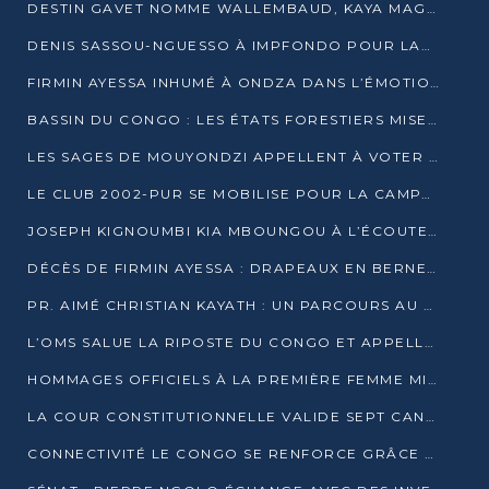
DESTIN GAVET NOMME WALLEMBAUD, KAYA MAGANE, BOUDZIKA ET MBOUSSA-ELLAH AUX COMMANDES DE SA CAMPAGNE
DENIS SASSOU-NGUESSO À IMPFONDO POUR LANCER LE CORRIDOR 13
FIRMIN AYESSA INHUMÉ À ONDZA DANS L’ÉMOTION ET LE RECUEILLEMENT
BASSIN DU CONGO : LES ÉTATS FORESTIERS MISENT SUR LES MARCHÉS CARBONE
LES SAGES DE MOUYONDZI APPELLENT À VOTER DENIS SASSOU-NGUESSO
LE CLUB 2002-PUR SE MOBILISE POUR LA CAMPAGNE
JOSEPH KIGNOUMBI KIA MBOUNGOU À L’ÉCOUTE DE TALANGAÏ
DÉCÈS DE FIRMIN AYESSA : DRAPEAUX EN BERNE LUNDI
PR. AIMÉ CHRISTIAN KAYATH : UN PARCOURS AU SERVICE DE LA RECHERCHE ET DE L’INNOVATION
L’OMS SALUE LA RIPOSTE DU CONGO ET APPELLE À DES RÉFORMES DURABLES
HOMMAGES OFFICIELS À LA PREMIÈRE FEMME MINISTRE DU CONGO
LA COUR CONSTITUTIONNELLE VALIDE SEPT CANDIDATURES POUR LA PRÉSIDENTIELLE
CONNECTIVITÉ LE CONGO SE RENFORCE GRÂCE AU CÂBLE 2AFRICA