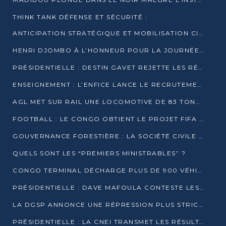
THINK TANK DÉFENSE ET SÉCURITÉ :
ANTICIPATION STRATÉGIQUE ET MOBILISATION CITOYENNE POUR NOTRE SOUVERAINETÉ NATIONALE
HENRI DJOMBO À L’HONNEUR POUR LA JOURNÉE MONDIALE DU THÉÂTRE
PRÉSIDENTIELLE : DESTIN GAVET REJETTE LES RÉSULTATS ET APPELLE À UN DIALOGUE NATIONAL
ENSEIGNEMENT : L’ENFICE LANCE LE RECRUTEMENT DE SA PREMIÈRE PROMOTION DE PROFESSEURS DES ÉCOLES
AGL MET SUR RAIL UNE LOCOMOTIVE DE 83 TONNES À POINTE-NOIRE
FOOTBALL : LE CONGO OBTIENT LE PROJET FIFA ARENA POUR SES 15 DÉPARTEMENTS
GOUVERNANCE FORESTIÈRE : LA SOCIÉTÉ CIVILE CONGOLAISE AFFICHE SES PRIORITÉS POUR 2026
QUELS SONT LES “PREMIERS MINISTRABLES” ?
CONGO TERMINAL DÉCHARGE PLUS DE 900 VÉHICULES EN QUELQUES HEURES
PRÉSIDENTIELLE : DAVE MAFOULA CONTESTE LES RÉSULTATS PROVISOIRES
LA DGSP ANNONCE UNE RÉPRESSION PLUS STRICTE CONTRE LES MOTO-TAXIS
PRÉSIDENTIELLE : LA CNEI TRANSMET LES RÉSULTATS PROVISOIRES À LA COUR CONSTITUTIONNELLE