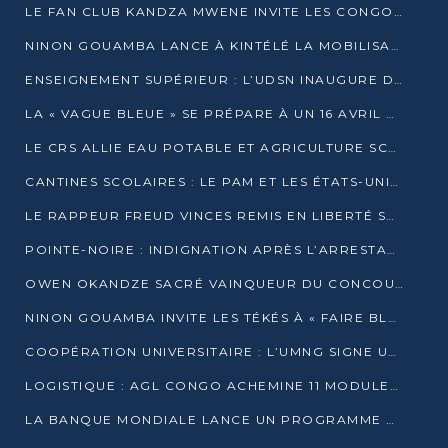
LE FAN CLUB KANDZA MWENE INVITE LES CONGOLAIS À UNE FORTE AFFLUENCE AU STADE DE KINTÉLÉ
NINON GOUAMBA LANCE À KINTÉLÉ LA MOBILISATION POUR L’INVESTITURE DR DSN
ENSEIGNEMENT SUPÉRIEUR : L’UDSN INAUGURE DES LABORATOIRES POUR BOOSTER LA FORMATION PRATIQUE
LA « VAGUE BLEUE » SE PRÉPARE À UN 16 AVRIL HISTORIQUE
LE CRS ALLIE EAU POTABLE ET AGRICULTURE SCOLAIRE AU CŒUR DE LA TRANSFORMATION DES ÉCOLES RURALES
CANTINES SCOLAIRES : LE PAM ET LES ÉTATS-UNIS AU CONTACT DES ÉCOLIERS DE KINKALA
LE RAPPEUR FREUD VINCES REMIS EN LIBERTÉ SOUS PRESSION MÉDIATIQUE
POINTE-NOIRE : INDIGNATION APRÈS L’ARRESTATION DU RAPPEUR FREUD VINCES
OWEN OKANDZE SACRÉ VAINQUEUR DU CONCOURS SLAM POUR LA VIE
NINON GOUAMBA INVITE LES TÉKÉS À « FAIRE BLOC » POUR PESER DANS LE DÉBAT NATIONAL
COOPÉRATION UNIVERSITAIRE : L’UMNG SIGNE UN ACCORD STRATÉGIQUE AVEC L’UNIVERSITÉ HAINAN EN CHINE
LOGISTIQUE : AGL CONGO ACHEMINE 11 MODULES GÉANTS JUSQU’À BRAZZAVILLE
LA BANQUE MONDIALE LANCE UN PROGRAMME DE 394 MILLIONS DE DOLLARS POUR LE BASSIN DU CONGO