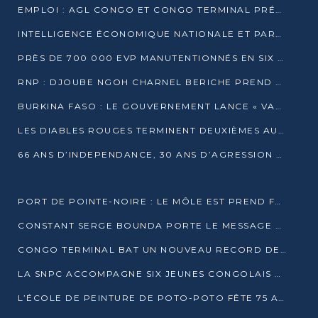
EMPLOI : AGL CONGO ET CONGO TERMINAL PRÉSÉLECTIONNENT PLUS DE 70 JEUNES À POINTE-NOIRE
INTELLIGENCE ÉCONOMIQUE NATIONALE ET PARTENARIATS INTERNATIONAUX : VERS UNE DOCTRINE SOUVERAINE DE SÉCURITÉ ÉCONOMIQUE
PRÈS DE 700 000 EVP MANUTENTIONNÉS EN SIX MOIS PAR CONGO TERMINAL
RNP : DJOUBE NGOH CHARNEL BERICHE PREND LES RÊNES DU PARTI
BURKINA FASO : LE GOUVERNEMENT LANCE « VACANCES UTILES 2026 » POUR FORMER LES ÉLÈVES À 15 MÉTIERS
LES DIABLES ROUGES TERMINENT DEUXIÈMES AU CHAMPIONNAT D’AFRIQUE ZONE 3
66 ANS D’INDEPENDANCE, 30 ANS D’AGRESSION RWAN DAISE : 4 PRESIDENCES, UN ECHEC COLLECTIF
PORT DE POINTE-NOIRE : LE MÔLE EST PREND FORME ET VISE LES GÉANTS DES MERS
CONSTANT SERGE BOUNDA PORTE LE MESSAGE DE COMPASSION DE DENIS SASSOU NGUESSO EN IRAN
CONGO TERMINAL BAT UN NOUVEAU RECORD DE PRODUCTIVITÉ AU PORT DE POINTE-NOIRE
LA SNPC ACCOMPAGNE SIX JEUNES CONGOLAIS AUX OLYMPIADES PANAFRICAINES DE MATHÉMATIQUES
L’ÉCOLE DE PEINTURE DE POTO-POTO FÊTE 75 ANS AU SERVICE DE L’ART CONGOLAIS