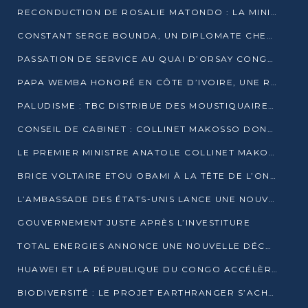
RECONDUCTION DE ROSALIE MATONDO : LA MINISTRE PROMET D’ACCÉLÉRER LE TRAITEMENT DES DOSSIERS ET DE RELEVER DE NOUVEAUX DÉFIS
CONSTANT SERGE BOUNDA, UN DIPLOMATE CHEVRONNÉ AUX COMMANDES DES AFFAIRES ÉTRANGÈRES
PASSATION DE SERVICE AU QUAI D’ORSAY CONGOLAIS : GAKOSSO PASSE LE FLAMBEAU À BOUNDA
PAPA WEMBA HONORÉ EN CÔTE D’IVOIRE, UNE RUE PORTE DÉSORMAIS SON NOM
PALUDISME : TBC DISTRIBUE DES MOUSTIQUAIRES DANS DEUX CSI DE BRAZZAVILLE
CONSEIL DE CABINET : COLLINET MAKOSSO DONNE SES DERNIÈRES ORIENTATIONS
LE PREMIER MINISTRE ANATOLE COLLINET MAKOSSO DÉMISSIONNE AVEC SON GOUVERNEMENT
BRICE VOLTAIRE ETOU OBAMI À LA TÊTE DE L’ONEC-C POUR TROIS ANS
L’AMBASSADE DES ÉTATS-UNIS LANCE UNE NOUVELLE COHORTE DU PROGRAMME ACCESS MICRO-SCHOLARSHIP
GOUVERNEMENT JUSTE APRÈS L’INVESTITURE
TOTAL ENERGIES ANNONCE UNE NOUVELLE DÉCOUVERTE D’HYDROCARBURES SUR LE PERMIS MOHO AU LARGE DU CONGO
HUAWEI ET LA RÉPUBLIQUE DU CONGO ACCÉLÈRENT LEUR PARTENARIAT
BIODIVERSITÉ : LE PROJET EARTHRANGER S’ACHÈVE, MAIS LES DÉFIS DEMEURENT