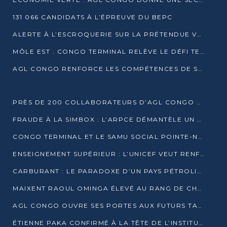
131 066 CANDIDATS À L’ÉPREUVE DU BEPC
ALERTE À L’ESCROQUERIE SUR LA PRÉTENDUE VENTE DE PARCELLES AFAT
MÔLE EST : CONGO TERMINAL RELÈVE LE DÉFI TECHNIQUE DES SABLES BITUMINEUX
AGL CONGO RENFORCE LES COMPÉTENCES DE SES ÉQUIPES AVEC LA CERTIFICATION CACES® R483
PRÈS DE 200 COLLABORATEURS D’AGL CONGO EN FORMATION JUSQU’EN JUILLET
FRAUDE À LA SIMBOX : L’ARPCE DÉMANTÈLE UN RÉSEAU UTILISANT DES CARTES SIM OUGANDAISES
CONGO TERMINAL ET LE SAMU SOCIAL POINTE-NOIRE RENOUVELLENT LEUR PARTENARIAT EN FAVEUR DES JEUNES VULNÉRABLES
ENSEIGNEMENT SUPÉRIEUR : L’UNICEF VEUT RENFORCER LA RECHERCHE SUR LES QUESTIONS DE L’ENFANCE
CARBURANT : LE PARADOXE D’UN PAYS PÉTROLIER CONFRONTÉ À DES PÉNURIES RÉCURRENTES
MAIXENT RAOUL OMINGA ÉLEVÉ AU RANG DE CHEVALIER DE L’ORDRE DE L’AMITIÉ ENTRE LA RUSSIE ET LE CONGO
AGL CONGO OUVRE SES PORTES AUX FUTURS TALENTS DE LA LOGISTIQUE
ÉTIENNE PAKA CONFIRMÉ À LA TÊTE DE L’INSTITUT GÉOGRAPHIQUE NATIONAL