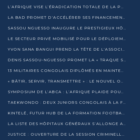
L’AFRIQUE VISE L’ÉRADICATION TOTALE DE LA POLIOMYÉLITE D’ICI 2026
LA BAD PROMET D’ACCÉLÉRER SES FINANCEMENTS AVEC LE MINISTÈRE DE L’ASSAINISSEMENT
SASSOU NGUESSO INAUGURE LE PRESTIGIEUX HÔTEL KEMPINSKI BRAZZAVILLE
LE SECTEUR PRIVÉ MOBILISÉ POUR LE DÉPLOIEMENT DE 19 MINI-CENTRALES SOLAIRES
YVON SANA BANGUI PREND LA TÊTE DE L’ASSOCIATION DES BANQUES CENTRALES AFRICAINES
DENIS SASSOU-NGUESSO PROMET LA « TRAQUE SANS RELÂCHE » DU GRAND BANDITISME
13 MILITAIRES CONGOLAIS DIPLÔMÉS EN MAINTENANCE INDUSTRIELLE APRÈS TROIS ANS DE FORMATION À L’UNIVERSITÉ MARIEN-NGOUABI
« BÂTIR, SERVIR, TRANSMETTRE » : LE NOUVEL OUVRAGE QUI INTERPELLE LES COLLECTIVITÉS
SYMPOSIUM DE L’ABCA : L’AFRIQUE PLAIDE POUR UN FINANCEMENT CLIMATIQUE ÉQUITABLE
TAEKWONDO : DEUX JUNIORS CONGOLAIS À LA FINALE D’OPEN SYRIES 2025 À ABIDJAN
KINTELÉ, FUTUR HUB DE LA FORMATION FOOTBALLISTIQUE AFRICAINE ?
LA LISTE DES HÔPITAUX GÉNÉRAUX S’ALLONGE AU CONGO
JUSTICE : OUVERTURE DE LA SESSION CRIMINELLE À BRAZZAVILLE AVEC 52 DOSSIERS AU RÔLE