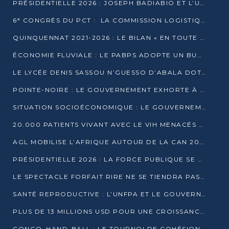
PRÉSIDENTIELLE 2026 : JOSEPH BADIABIO ET L’UDH-YUKI JOUENT LA PRUDENCE
6ᵉ CONGRÈS DU PCT : LA COMMISSION LOGISTIQUE ASSURE LA DISTRIBUTION DES KITS
QUINQUENNAT 2021-2026 : LE BILAN « EN TOUTE TRANSPARENCE » PRÉSENTÉ À LA PRESSE
ÉCONOMIE FLUVIALE : LE PABPS ADOPTE UN BUDGET 2026 DE PLUS DE 2,7 MILLIARDS FCFA
LE LYCÉE DENIS SASSOU N’GUESSO D’ABALA DOTÉ D’UNE SALLE MULTIMÉDIA
POINTE-NOIRE : LE GOUVERNEMENT EXHORTE À UN USAGE RESPONSABLE DU NOUVEAU MATÉRIEL MUNICIPAL
SITUATION SOCIOÉCONOMIQUE : LE GOUVERNEMENT INTERPELLÉ DEVANT LE SÉNAT
20.000 PATIENTS VIVANT AVEC LE VIH MENACÉS D’ARRÊT DE TRAITEMENT
AGL MOBILISE L’AFRIQUE AUTOUR DE LA CAN 2025
PRÉSIDENTIELLE 2026 : LA FORCE PUBLIQUE SE PRÉPARE À SÉCURISER LE SCRUTIN
LE SPECTACLE FORFAIT RIRE NE SE TIENDRA PAS LE 1ER JANVIER
SANTÉ REPRODUCTIVE : L’UNFPA ET LE GOUVERNEMENT AFFINENT LES PRIORITÉS DE 2026
PLUS DE 13 MILLIONS USD POUR UNE CROISSANCE VERTE ET SOUVERAINE
CONGO–HAND-BALL : LE TOURNOI DE COHÉSION ET DE FRATERNITÉ ALLUME SES LAMPIONS À BRAZZAVILLE