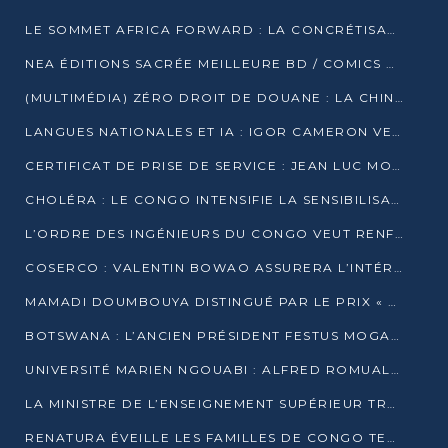
LE SOMMET AFRICA FORWARD : LA CONCRÉTISATION DE PARTENARIATS ÉQUILIBRÉS ET TOURNÉS VERS L’AVENIR ENTRE LE CONTINENT AFRICAIN ET LA FRANCE
NEA ÉDITIONS SACRÉE MEILLEURE BD / COMICS D’AFRIQUE AU KENYA
(MULTIMÉDIA) ZÉRO DROIT DE DOUANE : LA CHINE ET L’AFRIQUE VERS UNE PROXIMITÉ SANS PRÉCÉDENT (PAPIER GÉNÉRAL)
LANGUES NATIONALES ET IA : IGOR CAMERON VEUT ARRIMER LA STRATÉGIE IA À LA LOI SUR LA RECHERCHE
CERTIFICAT DE PRISE DE SERVICE : JEAN LUC MOUTHOU DÉMENT UNE « FAKE NEWS »
CHOLÉRA : LE CONGO INTENSIFIE LA SENSIBILISATION AU MARCHÉ DE TALANGAÏ
L’ORDRE DES INGÉNIEURS DU CONGO VEUT RENFORCER L’ÉTHIQUE ET LA CRÉDIBILITÉ DE LA PROFESSION
COSERCO : VALENTIN BOWAO ASSURERA L’INTÉRIM À LA TÊTE DU BUREAU EXÉCUTIF NATIONAL
MAMADI DOUMBOUYA DISTINGUÉ PAR LE PRIX « SUPER GRAND BÂTISSEUR BABACAR N’DIAYE »
BOTSWANA : L’ANCIEN PRÉSIDENT FESTUS MOGAE EST MORT À 86 ANS
UNIVERSITÉ MARIEN NGOUABI : ALFRED ROMUALD NGUYA POATY SOUTIENT UNE THÈSE SUR LE PARADOXE DE LA CROISSANCE EN ZONE CEMAC
LA MINISTRE DE L’ENSEIGNEMENT SUPÉRIEUR TRACE SA FEUILLE DE ROUTE
RENATURA ÉVEILLE LES FAMILLES DE CONGO TERMINAL À LA PROTECTION DE L’ENVIRONNEMENT