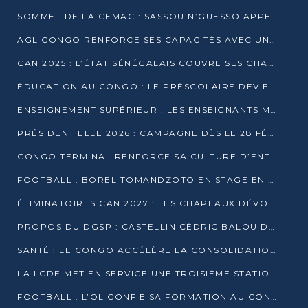
SOMMET DE LA CEMAC : SASSOU N’GUESSO APPELLE À LA VIGILANCE FACE AUX RISQUES ÉCONOMIQUES
AGL CONGO RENFORCE SES CAPACITÉS AVEC UNE GRUE DE 250 TONNES
CAN 2025 : L’ÉTAT SÉNÉGALAIS COUVRE SES CHAMPIONS D’AFRIQUE DE RÉCOMPENSES EXCEPTIONNELLES
ÉDUCATION AU CONGO : LE PRÉSCOLAIRE DEVIENT OBLIGATOIRE, LE BTS CONSACRÉ DIPLÔME D’ÉTAT
ENSEIGNEMENT SUPÉRIEUR : LES ENSEIGNANTS MAINTIENNENT LA GRÈVE ET EXIGENT UN ACCORD ÉCRIT AVEC L’ÉTAT
PRÉSIDENTIELLE 2026 : CAMPAGNE DÈS LE 28 FÉVRIER, SCRUTIN LES 12 ET 15 MARS
CONGO TERMINAL RENFORCE SA CULTURE D’ENTREPRISE AVEC LE PROGRAMME « WIN TOGETHER »
FOOTBALL : BOREL TOMANDZOTO EN STAGE EN ESPAGNE AVEC POLISSYA FC
ÉLIMINATOIRES CAN 2027 : LES CHAPEAUX DÉVOILÉS, LE CONGO FIXÉ SUR SON SORT
PROPOS DU DGSP : CASTELLIN CÉDRIC BALOU DÉNONCE DES PROPOS INTIMIDANTS
SANTÉ : LE CONGO ACCÉLÈRE LA CONSOLIDATION DE L’OFFRE DE SOINS
LA LCDE MET EN SERVICE UNE TROISIÈME STATION D’EAU POTABLE À MFILOU
FOOTBALL : L’OL CONFIE SA FORMATION AU CONGOLAIS CHRISTIAN BASSILA