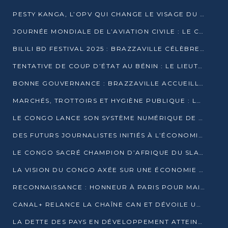
PESTY KANGA, L’OPV QUI CHANGE LE VISAGE DU REPORTAGE AU CONGO
JOURNÉE MONDIALE DE L’AVIATION CIVILE : LE CONGO MISE SUR L’INNOVATION ET LA SÉCURITÉ
BILILI BD FESTIVAL 2025 : BRAZZAVILLE CÉLÈBRE DIX ANS DE CRÉATION GRAPHIQUE AFRICAINE
TENTATIVE DE COUP D’ÉTAT AU BÉNIN : LE LIEUTENANT-COLONEL TIGRI S’AUTOPROCLAME CHEF D’UN COMITÉ MILITAIRE
BONNE GOUVERNANCE : BRAZZAVILLE ACCUEILLE LES PREMIÈRES JOURNÉES CONGOLAISES DE L’ÉVALUATION
MARCHÉS, TROTTOIRS ET HYGIÈNE PUBLIQUE : LE GOUVERNEMENT DURCIT LE TON
LE CONGO LANCE SON SYSTÈME NUMÉRIQUE DE VÉRIFICATION DU BOIS
DES FUTURS JOURNALISTES INITIÉS À L’ÉCONOMIE BLEUE DURABLE
LE CONGO SACRÉ CHAMPION D’AFRIQUE DU SLAM 2025
LA VISION DU CONGO AXÉE SUR UNE ÉCONOMIE BAS CARBONE AU RENDEZ-VOUS DE MONACO 2025
RECONNAISSANCE : HONNEUR À PARIS POUR MAIXENT RAOUL OMINGA
CANAL+ RELANCE LA CHAÎNE CAN ET DÉVOILE UNE OFFRE EXCEPTIONNELLE POUR DÉCEMBRE
LA DETTE DES PAYS EN DÉVELOPPEMENT ATTEINT UN SOMMET HISTORIQUE ENTRE 2022 ET 2024