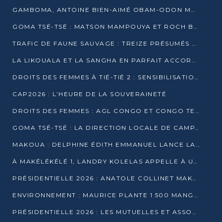
GAMBOMA, ANTOINE BIEN-AIMÉ OBAM-ODON MOBILISE LES 32 148 ÉLECTEURS EN FAVEUR DE DENIS SASSOU NGUESSO
GOMA TSÉ-TSÉ : MATSON MAMPOUYA ET ROCH BREDIN BISSALA NKOUNKOU EN CAMPAGNE DE PROXIMITÉ
TRAFIC DE FAUNE SAUVAGE : TREIZE PRÉSUMÉS TRAFIQUANTS INTERPELLÉS AU CONGO EN 2025
LA LIKOUALA ET LA SANGHA EN PARFAIT ACCORD AVEC LE PROJET DE SOCIÉTÉ DU CANDIDAT DENIS SASSOU-N’GUESSO
DROITS DES FEMMES À TIÉ-TIÉ 2 : SENSIBILISATION ET PÉDAGOGIE SUR LE DROIT DE VOTE
CAP2026 : L’HEURE DE LA SOUVERAINETÉ
DROITS DES FEMMES : AGL CONGO ET CONGO TERMINAL METTENT EN AVANT LE LEADERSHIP FÉMININ
GOMA TSÉ-TSÉ : LA DIRECTION LOCALE DE CAMPAGNE INTENSIFIE LA SENSIBILISATION DANS LES VILLAGES
MAKOUA : DELPHINE ÉDITH EMMANUEL LANCE LA CAMPAGNE POUR DENIS SASSOU-N’GUESSO
À MAKÉLÉKÉLÉ 1, LANDRY KOLELAS APPELLE À UNE MOBILISATION MASSIVE EN FAVEUR DE DENIS SASSOU-N’GUESSO
PRÉSIDENTIELLE 2026 : ANATOLE COLLINET MAKOSSO DÉFEND LE PROJET DE SOCIÉTÉ DE DENIS SASSOU NGUESSO
ENVIRONNEMENT : MAURICE PLANTE 1 500 MANGROVES POUR HONORER WANGARI MAATHAI
PRÉSIDENTIELLE 2026 : LES MUTUELLES ET ASSOCIATIONS S’IMPLIQUENT DANS LA CAMPAGNE ÉLECTORALE À TIÉ-TIÉ 2 (POINTE-NOIRE)