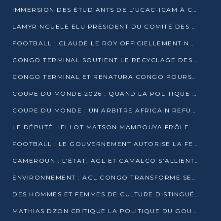
IMMERSION DES ÉTUDIANTS DE L’UCAC-ICAM À CONGO TERMINAL
LAMYR NGUELE ÉLU PRÉSIDENT DU COMITÉ DES MEMBRES D’HONNEUR DU PCT
FOOTBALL : CLAUDE LE ROY OFFICIELLEMENT NOMMÉ SÉLECTIONNEUR DU CONGO
CONGO TERMINAL SOUTIENT LE RECYCLAGE DES DÉCHETS PLASTIQUES À POINTE-NOIRE
CONGO TERMINAL ET RENATURA CONGO POURSUIVENT LEUR COMBAT POUR LA BIODIVERSITÉ
COUPE DU MONDE 2026 : QUAND LA POLITIQUE MENACE L’UNIVERSALITÉ DU FOOTBALL
COUPE DU MONDE : UN ARBITRE AFRICAIN REFUSÉ À L’ENTRÉE DES ÉTATS-UNIS
LE DÉPUTÉ HELLOT MATSON MAMPOUYA FRÔLE LA MORT LORS D’UNE EMBUSCADE DZNS LE POOL
FOOTBALL : LE GOUVERNEMENT AUTORISE LA FECOFOOT À OCCUPER LES COMPLEXES SPORTIFS
CAMEROUN : L’ÉTAT, AGL ET CAMALCO S’ALLIENT POUR UN MÉGA-PROJET FERROVIAIRE
ENVIRONNEMENT : AGL CONGO TRANSFORME SES DÉCHETS EN OUTILS DE FORMATION
DES HOMMES ET FEMMES DE CULTURE DISTINGUÉS POUR LEUR ENGAGEMENT PAR BANTOU CULTURE
MATHIAS DZON CRITIQUE LA POLITIQUE DU GOUVERNEMENT ET ALERTE SUR LA DETTE DU CONGO