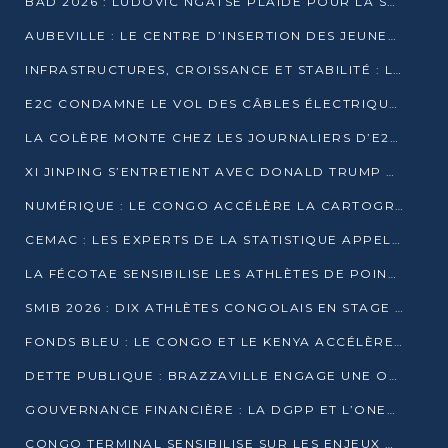
BAD 2026 : LUDOVIC NGATSÉ PLAIDE POUR LA SOUVERAINETÉ FINANCIÈRE AFRICAINE
AUBEVILLE : LE CENTRE D’INSERTION DES JEUNES PRÊT À OUVRIR SES PORTES
INFRASTRUCTURES, CROISSANCE ET STABILITÉ : LA GUINÉE AFFÛTE SES AMBITIONS
E2C CONDAMNE LE VOL DES CÂBLES ÉLECTRIQUES APRÈS UNE VIDÉO VIRALE
LA COLÈRE MONTE CHEZ LES JOURNALIERS D’E2C QUI DÉNONCENT 20 ANS DE PRÉCARITÉ
XI JINPING S’ENTRETIENT AVEC DONALD TRUMP À BEIJING
NUMÉRIQUE : LE CONGO ACCÉLÈRE LA CARTOGRAPHIE DE SES INFRASTRUCTURES DIGITALES
CEMAC : LES EXPERTS DE LA STATISTIQUE APPELLENT À RENFORCER LA SÉCURISATION DES DONNÉES
LA FÉCOTAE SENSIBILISE LES ATHLÈTES DE POINTE-NOIRE À L’HYGIÈNE ALIMENTA
SMIB 2026 : DIX ATHLÈTES CONGOLAIS EN STAGE AU KENYA
FONDS BLEU : LE CONGO ET LE KENYA ACCÉLÈRENT LA MOBILISATION DES FINANCEMENTS
DETTE PUBLIQUE : BRAZZAVILLE ENGAGE UNE OPÉRATION DE RACHAT DE 575 MILLIONS DE DOLLARS
GOUVERNANCE FINANCIÈRE : LA DGPP ET L’ONEC-C VERS UN PARTENARIAT POUR ASSAINIR LES ENTREPRISES PUBLIQUES
CONGO TERMINAL SENSIBILISE SUR LES ENJEUX DE LA SANTÉ MENTALE EN