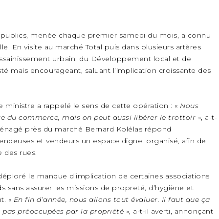
s publics, menée chaque premier samedi du mois, a connu
le. En visite au marché Total puis dans plusieurs artères
 l’Assainissement urbain, du Développement local et de
asté mais encourageant, saluant l’implication croissante des
le ministre a rappelé le sens de cette opération : «
Nous
re du commerce, mais on peut aussi libérer le trottoir
», a-t-
t aménagé près du marché Bernard Kolélas répond
 vendeuses et vendeurs un espace digne, organisé, afin de
 des rues.
éploré le manque d’implication de certaines associations
s sans assurer les missions de propreté, d’hygiène et
t. «
En fin d’année, nous allons tout évaluer. Il faut que ça
ont pas préoccupées par la propriété
», a-t-il averti, annonçant