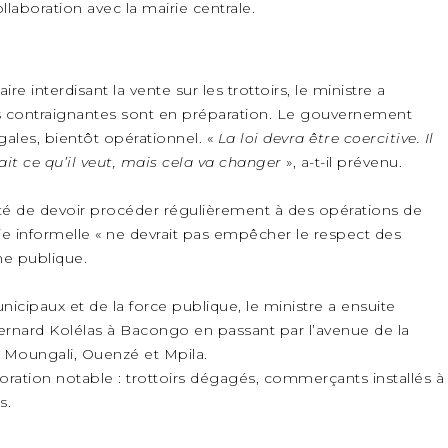
laboration avec la mairie centrale.
re interdisant la vente sur les trottoirs, le ministre a
contraignantes sont en préparation. Le gouvernement
gales, bientôt opérationnel. «
La loi devra être coercitive. Il
ait ce qu’il veut, mais cela va changer
», a-t-il prévenu.
é de devoir procéder régulièrement à des opérations de
 informelle « ne devrait pas empêcher le respect des
e publique.
ipaux et de la force publique, le ministre a ensuite
ernard Kolélas à Bacongo en passant par l’avenue de la
à Moungali, Ouenzé et Mpila.
ioration notable : trottoirs dégagés, commerçants installés à
s.