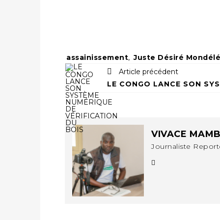
ÉTIENNE PAKA CONFIRMÉ À LA TÊTE DE L’INSTITUT GÉOGRAPHIQUE NATIONAL
ÉCONOMIE
PORT DE POINTE-NOIRE : CONGO TERMINAL ADAPTE SON DRAGAGE AUX SABLES BITUMINEUX
SOCIÉTÉ
JOURNÉE DE L’ENFANT AFRICAIN : LE GOUVERNEMENT RÉAFFIRME SON ENGAGEMENT POUR L’ACCÈS À L’EAU ET À L’ASSAINISSEMENT
SOCIÉTÉ
Tags:
assainissement
,
Juste Désiré Mondél
FMI–CONGO : LA SOCIÉTÉ CIVILE EXIGE UNE RÉFORME DE LA FISCALITÉ PÉTROLIÈRE
SOCIÉTÉ
Article précédent
JOURNÉE MONDIALE DES OCÉANS : AGL CONGO MOBILISE SES COLLABORATEURS POUR LA PRÉSERVATION DE LA BIODIVERSITÉ MARINE
SOCIÉTÉ
JOURNÉE DE L’ENFANT AFRICAIN : LE GOUVERNEMENT MOBILISÉ POUR L’HYGIÈNE DANS LES ORPHELINATS
SOCIÉTÉ
LCDE DÉMENT L’OUVERTURE D’UN PORTAIL DE RECRUTEMENT ET APPELLE À LA VIGILANCE
SPORT
TRAVERSÉE DU MAYOMBE 2026 : UNE MARCHE POUR SENSIBILISER ET DÉPISTER AU DIABÈTE
VIVACE MAM
ENVIRONNEMENT
Journaliste Repor
BRACONNAGE : DEUX PRÉSUMÉS TRAFIQUANTS D’HIPPOPOTAME ÉCROUÉS À BRAZZAVILLE
SOCIÉTÉ
CONGO TERMINAL OUVRE SES PORTES AUX FUTURS INGÉNIEURS DE L’UCAC-ICAM
SOCIÉTÉ
PLUS DE 700 SALARIÉS SENSIBILISÉS À LA LUTTE CONTRE LA TUBERCULOSE À CONGO TERMINAL
SOCIÉTÉ
PLUS DE 149 000 ÉLÈVES À L’ASSAUT DU DERNIER CEPE
ENVIRONNEMENT