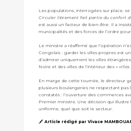
LA CRÉATION D’UNE UNIVERSITÉ DANS LA LIKOUALA AU CŒUR D’UNE RÉFLEXION NATIONALE
Les populations, interrogées sur place, se s
ENVIRONNEMENT
Circuler librement fait partie du confort d
ÉCONOMIE VERTE : AGL CONGO DONNE UNE SECONDE VIE À SES DÉCHETS INDUSTRIELS
SOCIÉTÉ
est aussi un facteur de bien-être. Il a insis
131 066 CANDIDATS À L’ÉPREUVE DU BEPC
SOCIÉTÉ
municipalités et des forces de l’ordre pour
ALERTE À L’ESCROQUERIE SUR LA PRÉTENDUE VENTE DE PARCELLES AFAT
ÉCONOMIE
Le ministre a réaffirmé que l’opération n’
MÔLE EST : CONGO TERMINAL RELÈVE LE DÉFI TECHNIQUE DES SABLES BITUMINEUX
SOCIÉTÉ
Congolais : garder les villes propres est un
AGL CONGO RENFORCE LES COMPÉTENCES DE SES ÉQUIPES AVEC LA CERTIFICATION CACES® R483
SOCIÉTÉ
d’admirer uniquement les villes étrangères 
SOCIÉTÉ
Noire et des villes de l’intérieur des «
villes
PRÈS DE 200 COLLABORATEURS D’AGL CONGO EN FORMATION JUSQU’EN JUILLET
En marge de cette tournée, le directeur g
FRAUDE À LA SIMBOX : L’ARPCE DÉMANTÈLE UN RÉSEAU UTILISANT DES CARTES SIM OUGANDAISES
SOCIÉTÉ
plusieurs boulangeries ne respectant pas
CONGO TERMINAL ET LE SAMU SOCIAL POINTE-NOIRE RENOUVELLENT LEUR PARTENARIAT EN FAVEUR DES JEUNES VULNÉRABLES
SOCIÉTÉ
constatés : l’ouverture des commerces avant
Premier ministre. Une décision qui illustr
ENSEIGNEMENT SUPÉRIEUR : L’UNICEF VEUT RENFORCER LA RECHERCHE SUR LES QUESTIONS DE L’ENFANCE
SOCIÉTÉ
uniforme, quel que soit le secteur.
CARBURANT : LE PARADOXE D’UN PAYS PÉTROLIER CONFRONTÉ À DES PÉNURIES RÉCURRENTES
SOCIÉTÉ
MAIXENT RAOUL OMINGA ÉLEVÉ AU RANG DE CHEVALIER DE L’ORDRE DE L’AMITIÉ ENTRE LA RUSSIE ET LE CONGO
🖋️
Article rédigé par Vivace MAMBOU
ÉCONOMIE
AGL CONGO OUVRE SES PORTES AUX FUTURS TALENTS DE LA LOGISTIQUE
SOCIÉTÉ