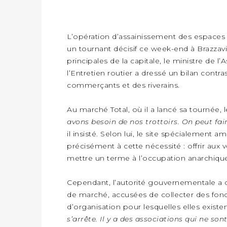
INTELLIGENCE ÉCONOMIQUE NATIONALE ET PARTENARIATS INTERNATIONAUX : VERS UNE DOCTRINE SOUVERAINE DE SÉCURITÉ ÉCONOMIQUE
ÉCONOMIE
PRÈS DE 700 000 EVP MANUTENTIONNÉS EN SIX MOIS PAR CONGO TERMINAL
POLITIQUE
L’opération d’assainissement des espace
RNP : DJOUBE NGOH CHARNEL BERICHE PREND LES RÊNES DU PARTI
un tournant décisif ce week-end à Brazzavil
principales de la capitale, le ministre de
INTERNATIONAL
l’Entretien routier a dressé un bilan contr
BURKINA FASO : LE GOUVERNEMENT LANCE « VACANCES UTILES 2026 » POUR FORMER LES ÉLÈVES À 15 MÉTIERS
SOCIÉTÉ
commerçants et des riverains.
LES DIABLES ROUGES TERMINENT DEUXIÈMES AU CHAMPIONNAT D’AFRIQUE ZONE 3
INTERNATIONAL
Au marché Total, où il a lancé sa tournée, 
66 ANS D’INDEPENDANCE, 30 ANS D’AGRESSION RWAN DAISE : 4 PRESIDENCES, UN ECHEC COLLECTIF
SOCIÉTÉ
avons besoin de nos trottoirs. On peut fai
il insisté. Selon lui, le site spécialemen
POLITIQUE
précisément à cette nécessité : offrir aux
PORT DE POINTE-NOIRE : LE MÔLE EST PREND FORME ET VISE LES GÉANTS DES MERS
mettre un terme à l’occupation anarchique
CONSTANT SERGE BOUNDA PORTE LE MESSAGE DE COMPASSION DE DENIS SASSOU NGUESSO EN IRAN
ÉCONOMIE
Cependant, l’autorité gouvernementale a d
CONGO TERMINAL BAT UN NOUVEAU RECORD DE PRODUCTIVITÉ AU PORT DE POINTE-NOIRE
CULTURE
de marché, accusées de collecter des fond
LA SNPC ACCOMPAGNE SIX JEUNES CONGOLAIS AUX OLYMPIADES PANAFRICAINES DE MATHÉMATIQUES
SOCIÉTÉ
d’organisation pour lesquelles elles existen
L’ÉCOLE DE PEINTURE DE POTO-POTO FÊTE 75 ANS AU SERVICE DE L’ART CONGOLAIS
s’arrête. Il y a des associations qui ne s