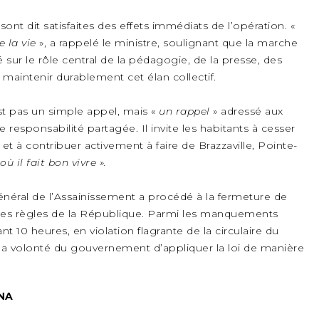
ont dit satisfaites des effets immédiats de l’opération. «
e la vie
», a rappelé le ministre, soulignant que la marche
té sur le rôle central de la pédagogie, de la presse, des
 maintenir durablement cet élan collectif.
est pas un simple appel, mais «
un rappel
» adressé aux
e responsabilité partagée. Il invite les habitants à cesser
et à contribuer activement à faire de Brazzaville, Pointe-
 où il fait bon vivre ».
énéral de l’Assainissement a procédé à la fermeture de
 les règles de la République. Parmi les manquements
 10 heures, en violation flagrante de la circulaire du
e la volonté du gouvernement d’appliquer la loi de manière
ANA