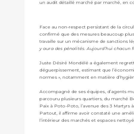
un audit détaillé marché par marché, en col
ENVIRONNEMENT
BRAZZAVILLE AU CŒUR DU DIALOGUE AFRICAIN SUR LES OBJECTIFS DE DÉVELOPPEMENT DURABLE
SOCIÉTÉ
RUDE NGOMA INTÈGRE LE RÉSEAU MONDIAL SPUTNIK PRO APRÈS UNE FORMATION À MOSCOU
POLITIQUE
Face au non-respect persistant de la circulai
LUMIÈRES DU CONGO : DESTIN GAVET DÉDIE SON PRIX À L’UNITÉ NATIONALE ET À LA JEUNESSE
ÉCONOMIE
confirmé que des mesures beaucoup plus 
CONGO TERMINAL RENFORCE SON EXPERTISE AVEC NEUF NOUVEAUX FORMATEURS EN ENGINS PORTUAIRES
travaille sur un mécanisme de sanctions lé
ÉCONOMIE
y aura des pénalités. Aujourd’hui chacun f
L’ARCHER PREND LE CONTRÔLE DE GINOV ET ACCÉLÈRE SON VIRAGE NUMÉRIQUE
ÉCONOMIE
LA BEAC ABAISSE SES TAUX DIRECTEURS POUR SOUTENIR LA CROISSANCE EN ZONE CEMAC
POLITIQUE
Juste Désiré Mondélé a également regrett
LE RUNR APPELLE À UN RENOUVEAU DE L’ENGAGEMENT MILITANT
déguerpissement, estimant que l’économie
ÉCONOMIE
normes », notamment en matière d’hygièn
CONGO TERMINAL FINALISE LE BATTAGE DES 558 PIEUX DU FUTUR QUAI DU MÔLE EST
SOCIÉTÉ
MBOKA PROPRE ET PADJ 2.0 POUR UNE JEUNESSE PLUS AUTONOME
Accompagné de ses équipes, d’agents munic
ENVIRONNEMENT
parcouru plusieurs quartiers, du marché B
Paix à Poto-Poto, l’avenue des 3 Martyrs 
UN TRAFIQUANT PRÉSUMÉ D’IVOIRE INTERPELLÉ À DOLISIE
SOCIÉTÉ
Partout, il affirme avoir constaté une amél
LES ENTREPRISES CHINOISES OUVRENT LEURS PORTES AUX JEUNES DIPLÔMÉS
SOCIÉTÉ
l’intérieur des marchés et espaces nettoyé
SIBITI : 6 MORTS DANS UN DRAME APRÈS LES ÉPREUVES DU BEPC
SOCIÉTÉ